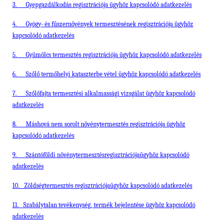
3.
Gyepgazdálkodás regisztrációja ügyhöz kapcsolódó adatkezelés
4.
Gyógy- és fűszernövények termesztésének regisztrációja ügyhöz
kapcsolódó adatkezelés
5.
Gyümölcs termesztés regisztrációja ügyhöz kapcsolódó adatkezelés
6.
Szőlő termőhelyi kataszterbe vétel ügyhöz kapcsolódó adatkezelés
7.
Szőlőfajta termesztési alkalmassági vizsgálat ügyhöz kapcsolódó
adatkezelés
8.
Máshová nem sorolt növénytermesztés regisztrációja ügyhöz
kapcsolódó adatkezelés
9.
Szántóföldi növénytermesztésregisztrációjaügyhöz kapcsolódó
adatkezelés
10.
Zöldségtermesztés regisztrációjaügyhöz kapcsolódó adatkezelés
11.
Szabálytalan tevékenység, termék bejelentése ügyhöz kapcsolódó
adatkezelés