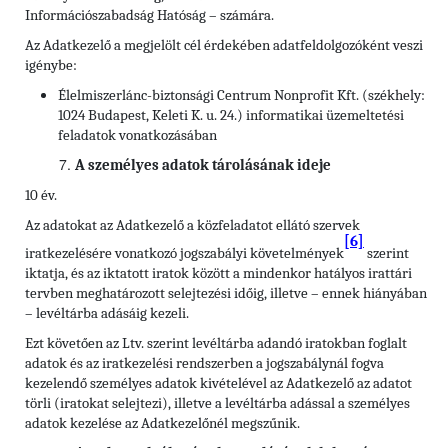
Információszabadság Hatóság – számára.
Az Adatkezelő a megjelölt cél érdekében adatfeldolgozóként veszi
igénybe:
Élelmiszerlánc-biztonsági Centrum Nonprofit Kft. (székhely:
1024 Budapest, Keleti K. u. 24.) informatikai üzemeltetési
feladatok vonatkozásában
A személyes adatok tárolásának ideje
10 év.
Az adatokat az Adatkezelő a közfeladatot ellátó szervek
[6]
iratkezelésére vonatkozó jogszabályi követelmények
szerint
iktatja, és az iktatott iratok között a mindenkor hatályos irattári
tervben meghatározott selejtezési időig, illetve – ennek hiányában
– levéltárba adásáig kezeli.
Ezt követően az Ltv. szerint levéltárba adandó iratokban foglalt
adatok és az iratkezelési rendszerben a jogszabálynál fogva
kezelendő személyes adatok kivételével az Adatkezelő az adatot
törli (iratokat selejtezi), illetve a levéltárba adással a személyes
adatok kezelése az Adatkezelőnél megszűnik.