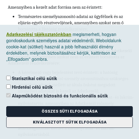
Amennyiben a kezelt adat forrása nem az érintett:
Természetes személyazonosító adatai az ügyfélnek és az
eljárás egyéb résztvevőjének, amennyiben azokat nem ő
bocsátotta a Hatóság rendelkezésére;
Adatkezelési tájékoztatónkban
megismerheti, hogyan
Az adott ügy jellegétől, tárgyától függően a tényállás
gondoskodunk személyes adatai védelméről. Weboldalunk
tisztázásához szükséges más személyes adat.
cookie-kat (sütiket) használ a jobb felhasználói élmény
A személyes adatok az alábbi forrásokból juthatnak az Adatkezelő
érdekében, melynek biztosításához kérjük, kattintson az
tudomására, amennyiben azokat nem az érintett bocsátotta az
„Elfogadom” gombra.
Adatkezelő rendelkezésére:
A kérelmező vagy bejelentést tevő érintett: a hatóság
Statisztikai célú sütik
eljárását kezdeményező személy azonosításához szükséges
személyes adatok mellett az általa önként megadott
Hirdetési célú sütik
személyes adatokat is kezeli az Adatkezelő;
Alapműködést biztosító és funkcionális sütik
A Belügyminisztérium által vezetett személyi adat- és lakcím-
nyilvántartás: amennyiben az Adatkezelő valamely
eljárásának eredményes lefolytatásához szükség van a
ÖSSZES SÜTI ELFOGADÁSA
nyilatkozatára, azonban az Adatkezelő rendelkezésére álló
kapcsolattartási címén nem elérhető, úgy az Adatkezelő
KIVÁLASZTOTT SÜTIK ELFOGADÁSA
adatszolgáltatást kérhet a személyi adat- és lakcím-
nyilvántartásból.