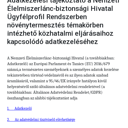
Adatkezelési tájékoztató a Nemzeti
Élelmiszerlánc-biztonsági Hivatal
Ügyfélprofil Rendszerben
növénytermesztés témakörben
intézhető közhatalmi eljárásaihoz
kapcsolódó adatkezeléséhez
A Nemzeti Élelmiszerlánc-biztonsági Hivatal (a továbbiakban:
Adatkezelő) az Európai Parlament és Tanács (EU) 2016/679
számú,a természetes személyeknek a személyes adatok kezelése
tekintetében történő védelméről és az ilyen adatok szabad
áramlásáról, valamint a 95/46/EK irányelv hatályon kívül
helyezéséről szóló általános adatvédelmi rendeletével (a
továbbiakban: Általános Adatvédelmi Rendelet/GDPR)
összhangban az alábbi tájékoztatást adja
1.
Adatkezelő
2.
Az adatvédelmi tisztviselő elérhetősége