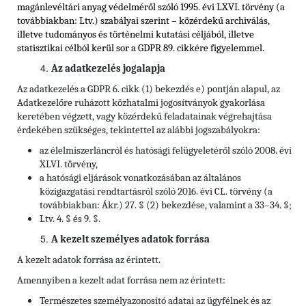
magánlevéltári anyag védelméről szóló 1995. évi LXVI. törvény (a
továbbiakban: Ltv.) szabályai szerint – közérdekű archiválás,
illetve tudományos és történelmi kutatási céljából, illetve
statisztikai célból kerül sor a GDPR 89. cikkére figyelemmel.
Az adatkezelés jogalapja
Az adatkezelés a GDPR 6. cikk (1) bekezdés e) pontján alapul, az
Adatkezelőre ruházott közhatalmi jogosítványok gyakorlása
keretében végzett, vagy közérdekű feladatainak végrehajtása
érdekében szükséges, tekintettel az alábbi jogszabályokra:
az élelmiszerláncról és hatósági felügyeletéről szóló 2008. évi
XLVI. törvény,
a hatósági eljárások vonatkozásában az általános
közigazgatási rendtartásról szóló 2016. évi CL. törvény (a
továbbiakban: Ákr.) 27. § (2) bekezdése, valamint a 33–34. §;
Ltv. 4. § és 9. §.
A kezelt személyes adatok forrása
A kezelt adatok forrása az érintett.
Amennyiben a kezelt adat forrása nem az érintett:
Természetes személyazonosító adatai az ügyfélnek és az