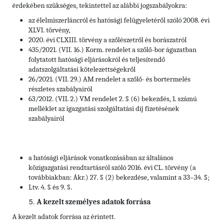
érdekében szükséges, tekintettel az alábbi jogszabályokra:
az élelmiszerláncról és hatósági felügyeletéről szóló 2008. évi
XLVI. törvény,
2020. évi CLXIII. törvény a szőlészetről és borászatról
435/2021. (VII. 16.) Korm. rendelet a szőlő-bor ágazatban
folytatott hatósági eljárásokról és teljesítendő
adatszolgáltatási kötelezettségekről
26/2021. (VII. 29.) AM rendelet a szőlő- és bortermelés
részletes szabályairól
63/2012. (VII. 2.) VM rendelet 2. § (6) bekezdés, 1. számú
melléklet az igazgatási szolgáltatási díj fizetésének
szabályairól
a hatósági eljárások vonatkozásában az általános
közigazgatási rendtartásról szóló 2016. évi CL. törvény (a
továbbiakban: Ákr.) 27. § (2) bekezdése, valamint a 33–34. §;
Ltv. 4. § és 9. §.
A kezelt személyes adatok forrása
A kezelt adatok forrása az érintett.