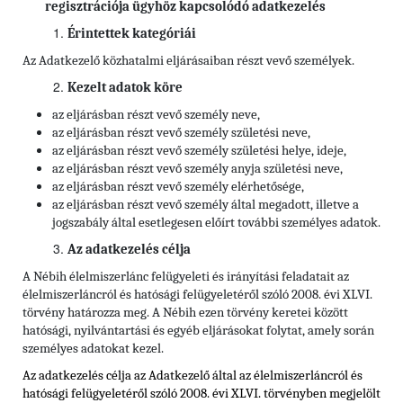
regisztrációja ügyhöz kapcsolódó adatkezelés
Érintettek kategóriái
Az Adatkezelő közhatalmi eljárásaiban részt vevő személyek.
Kezelt adatok köre
az eljárásban részt vevő személy neve,
az eljárásban részt vevő személy születési neve,
az eljárásban részt vevő személy születési helye, ideje,
az eljárásban részt vevő személy anyja születési neve,
az eljárásban részt vevő személy elérhetősége,
az eljárásban részt vevő személy által megadott, illetve a
jogszabály által esetlegesen előírt további személyes adatok.
Az adatkezelés célja
A Nébih élelmiszerlánc felügyeleti és irányítási feladatait az
élelmiszerláncról és hatósági felügyeletéről szóló 2008. évi XLVI.
törvény határozza meg. A Nébih ezen törvény keretei között
hatósági, nyilvántartási és egyéb eljárásokat folytat, amely során
személyes adatokat kezel.
Az adatkezelés célja az Adatkezelő által az élelmiszerláncról és
hatósági felügyeletéről szóló 2008. évi XLVI. törvényben megjelölt