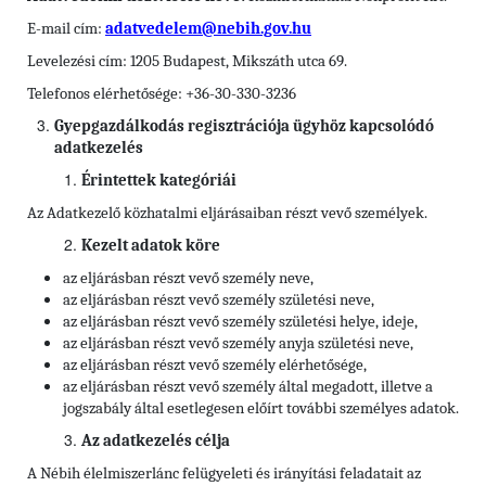
E-mail cím:
adatvedelem@nebih.gov.hu
Levelezési cím: 1205 Budapest, Mikszáth utca 69.
Telefonos elérhetősége: +36-30-330-3236
Gyepgazdálkodás regisztrációja ügyhöz kapcsolódó
adatkezelés
Érintettek kategóriái
Az Adatkezelő közhatalmi eljárásaiban részt vevő személyek.
Kezelt adatok köre
az eljárásban részt vevő személy neve,
az eljárásban részt vevő személy születési neve,
az eljárásban részt vevő személy születési helye, ideje,
az eljárásban részt vevő személy anyja születési neve,
az eljárásban részt vevő személy elérhetősége,
az eljárásban részt vevő személy által megadott, illetve a
jogszabály által esetlegesen előírt további személyes adatok.
Az adatkezelés célja
A Nébih élelmiszerlánc felügyeleti és irányítási feladatait az