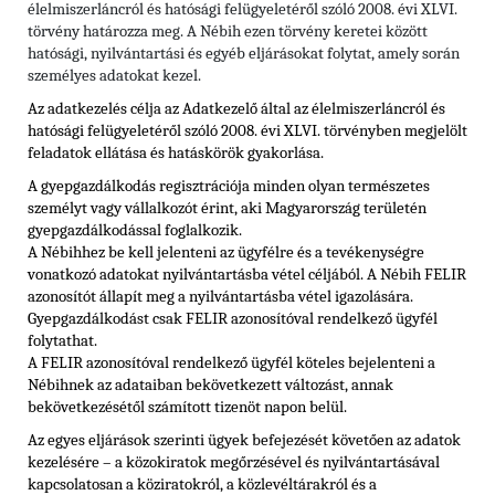
élelmiszerláncról és hatósági felügyeletéről szóló 2008. évi XLVI.
törvény határozza meg. A Nébih ezen törvény keretei között
hatósági, nyilvántartási és egyéb eljárásokat folytat, amely során
személyes adatokat kezel.
Az adatkezelés célja az Adatkezelő által az élelmiszerláncról és
hatósági felügyeletéről szóló 2008. évi XLVI. törvényben megjelölt
feladatok ellátása és hatáskörök gyakorlása.
A gyepgazdálkodás regisztrációja minden olyan természetes
személyt vagy vállalkozót érint, aki Magyarország területén
gyepgazdálkodással foglalkozik.
A Nébihhez be kell jelenteni az ügyfélre és a tevékenységre
vonatkozó adatokat nyilvántartásba vétel céljából. A Nébih FELIR
azonosítót állapít meg a nyilvántartásba vétel igazolására.
Gyepgazdálkodást csak FELIR azonosítóval rendelkező ügyfél
folytathat.
A FELIR azonosítóval rendelkező ügyfél köteles bejelenteni a
Nébihnek az adataiban bekövetkezett változást, annak
bekövetkezésétől számított tizenöt napon belül.
Az egyes eljárások szerinti ügyek befejezését követően az adatok
kezelésére – a közokiratok megőrzésével és nyilvántartásával
kapcsolatosan a köziratokról, a közlevéltárakról és a