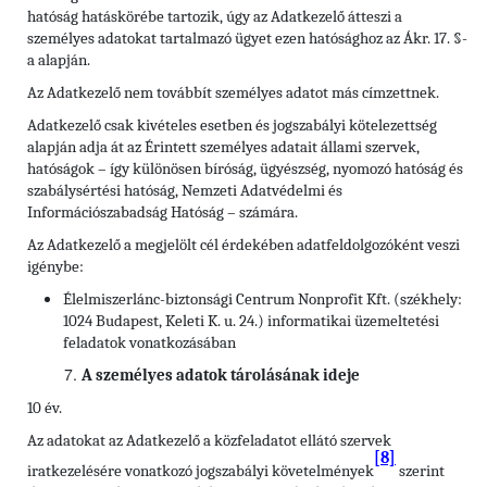
hatóság hatáskörébe tartozik, úgy az Adatkezelő átteszi a
személyes adatokat tartalmazó ügyet ezen hatósághoz az Ákr. 17. §-
a alapján.
Az Adatkezelő nem továbbít személyes adatot más címzettnek.
Adatkezelő csak kivételes esetben és jogszabályi kötelezettség
alapján adja át az Érintett személyes adatait állami szervek,
hatóságok – így különösen bíróság, ügyészség, nyomozó hatóság és
szabálysértési hatóság, Nemzeti Adatvédelmi és
Információszabadság Hatóság – számára.
Az Adatkezelő a megjelölt cél érdekében adatfeldolgozóként veszi
igénybe:
Élelmiszerlánc-biztonsági Centrum Nonprofit Kft. (székhely:
1024 Budapest, Keleti K. u. 24.) informatikai üzemeltetési
feladatok vonatkozásában
A személyes adatok tárolásának ideje
10 év.
Az adatokat az Adatkezelő a közfeladatot ellátó szervek
[8]
iratkezelésére vonatkozó jogszabályi követelmények
szerint