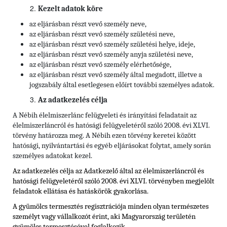
Kezelt adatok köre
az eljárásban részt vevő személy neve,
az eljárásban részt vevő személy születési neve,
az eljárásban részt vevő személy születési helye, ideje,
az eljárásban részt vevő személy anyja születési neve,
az eljárásban részt vevő személy elérhetősége,
az eljárásban részt vevő személy által megadott, illetve a
jogszabály által esetlegesen előírt további személyes adatok.
Az adatkezelés célja
A Nébih élelmiszerlánc felügyeleti és irányítási feladatait az
élelmiszerláncról és hatósági felügyeletéről szóló 2008. évi XLVI.
törvény határozza meg. A Nébih ezen törvény keretei között
hatósági, nyilvántartási és egyéb eljárásokat folytat, amely során
személyes adatokat kezel.
Az adatkezelés célja az Adatkezelő által az élelmiszerláncról és
hatósági felügyeletéről szóló 2008. évi XLVI. törvényben megjelölt
feladatok ellátása és hatáskörök gyakorlása.
A gyümölcs termesztés regisztrációja minden olyan természetes
személyt vagy vállalkozót érint, aki Magyarország területén
gyümölcs termesztésével foglalkozik.