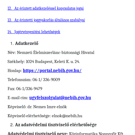
12.
Az érintett adatkezeléssel kapcsolatos jogai
13.
Az érintetti joggyakorlás általános szabályai
14.
Jogérvényesítési lehetőségek
Adatkezelő
Név: Nemzeti Élelmiszerlánc-biztonsági Hivatal
Székhely: 1024 Budapest, Keleti K. u. 24.
Honlap:
https://portal.nebih.gov.hu/
Telefonszám: 06-1/ 336-9009
Fax: 06-1/336-9479
E-mail cím:
ugyfelszolgalat@nebih.gov.hu
Képviselő: dr. Nemes Imre elnök
Képviselő elérhetősége: elnok@nebih.hu
Az adatvédelmi tisztviselő elérhetősége
Adatvédelmi tisztviselő neve:
Közinformatika Nonprofit Kft.