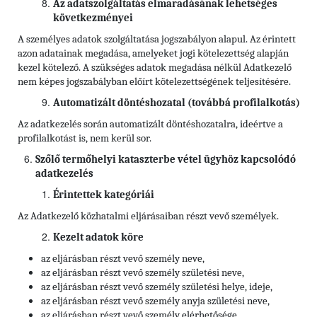
Az adatszolgáltatás elmaradásának lehetséges
következményei
A személyes adatok szolgáltatása jogszabályon alapul. Az érintett
azon adatainak megadása, amelyeket jogi kötelezettség alapján
kezel kötelező. A szükséges adatok megadása nélkül Adatkezelő
nem képes jogszabályban előírt kötelezettségének teljesítésére.
Automatizált döntéshozatal (továbbá profilalkotás)
Az adatkezelés során automatizált döntéshozatalra, ideértve a
profilalkotást is, nem kerül sor.
Szőlő termőhelyi kataszterbe vétel ügyhöz kapcsolódó
adatkezelés
Érintettek kategóriái
Az Adatkezelő közhatalmi eljárásaiban részt vevő személyek.
Kezelt adatok köre
az eljárásban részt vevő személy neve,
az eljárásban részt vevő személy születési neve,
az eljárásban részt vevő személy születési helye, ideje,
az eljárásban részt vevő személy anyja születési neve,
az eljárásban részt vevő személy elérhetősége,