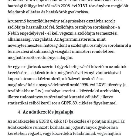
hatósági felügyeletéről szóló 2008. évi XLVI. törvényben megjelölt
feladatok ellátása és hatáskörök gyakorlása.
Árutermő borszőlőültetvény telepítéséhez osztályba sorolt
szőlőfajta használható fel. Szőlőfajta osztályba sorolásához - a
Nébih engedélyével - el kell végezni a szőlőfajta termesztési
alkalmassági vizsgálatát. Az Agrárminisztérium, mint
növénytermesztési hatóság dönt a szőlőfajta osztályba sorolásáról a
termesztési alkalmassági vizsgálat miniszteri rendeletben
meghatározott eredményei alapján.
Az egyes eljárások szerinti ügyek befejezését követően az adatok
kezelésére – a közokiratok megőrzésével és nyilvántartásával
kapcsolatosan a köziratokról, a közlevéltárakról és a
magánlevéltári anyag védelméről szóló 1995. évi LXVI. törvény (a
továbbiakban: Ltv.) szabályai szerint – közérdekű archiválás,
illetve tudományos és történelmi kutatási céljából, illetve
statisztikai célból kerül sor a GDPR 89. cikkére figyelemmel.
Az adatkezelés jogalapja
Az adatkezelés a GDPR 6. cikk (1) bekezdés e) pontján alapul, az
Adatkezelőre ruházott közhatalmi jogosítványok gyakorlása
keretében végzett, vagy közérdekű feladatainak végrehajtása