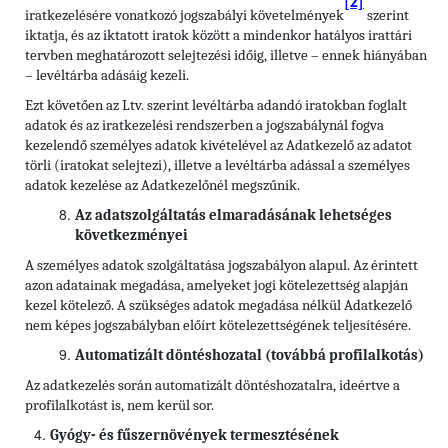
[2]
iratkezelésére vonatkozó jogszabályi követelmények
szerint
iktatja, és az iktatott iratok között a mindenkor hatályos irattári
tervben meghatározott selejtezési időig, illetve – ennek hiányában
– levéltárba adásáig kezeli.
Ezt követően az Ltv. szerint levéltárba adandó iratokban foglalt
adatok és az iratkezelési rendszerben a jogszabálynál fogva
kezelendő személyes adatok kivételével az Adatkezelő az adatot
törli (iratokat selejtezi), illetve a levéltárba adással a személyes
adatok kezelése az Adatkezelőnél megszűnik.
Az adatszolgáltatás elmaradásának lehetséges
következményei
A személyes adatok szolgáltatása jogszabályon alapul. Az érintett
azon adatainak megadása, amelyeket jogi kötelezettség alapján
kezel kötelező. A szükséges adatok megadása nélkül Adatkezelő
nem képes jogszabályban előírt kötelezettségének teljesítésére.
Automatizált döntéshozatal (továbbá profilalkotás)
Az adatkezelés során automatizált döntéshozatalra, ideértve a
profilalkotást is, nem kerül sor.
Gyógy- és fűszernövények termesztésének