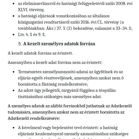
az élelmiszerláncról és hatósági felügyeletéről szóló 2008. évi
XLVI. törvény,
a hatósági eljárások vonatkozásában az általános
közigazgatási rendtartásról szóló 2016. évi CL. törvény (a
továbbiakban: Ákr.) 27. § (2) bekezdése, valamint a 33–34. §;
Ltv. 4. § és 9. §.
A kezelt személyes adatok forrása
A kezelt adatok forrása az érintett.
Amennyiben a kezelt adat forrása nem az érintett:
Természetes személyazonosító adatai az ügyfélnek és az
eljárás egyéb résztvevőjének, amennyiben azokat nem ő
bocsátotta a Hatóság rendelkezésére;
Az adott ügy jellegétől, tárgyától függően a tényállás
tisztázásához szükséges más személyes adat.
A személyes adatok az alábbi forrásokból juthatnak az Adatkezelő
tudomására, amennyiben azokat nem az érintett bocsátotta az
Adatkezelő rendelkezésére:
A kérelmező vagy bejelentést tevő érintett: a hatóság
eljárását kezdeményező személy azonosításához szükséges