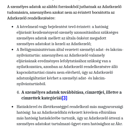
A személyes adatok az alábbi forrásokból juthatnak az Adatkezelő
tudomására, amennyiben azokat nem az érintett bocsátotta az
Adatkezelő rendelkezésére:
A kérelmező vagy bejelentést tevő érintett: a hatóság
eljárását kezdeményező személy azonosításához szükséges
személyes adatok mellett az általa önként megadott
személyes adatokat is kezeli az Adatkezelő;
A Belügyminisztérium által vezetett személyi adat- és lakcím-
nyilvántartás: amennyiben az Adatkezelő valamely
eljárásának eredményes lefolytatásához szükség van a
nyilatkozatára, azonban az Adatkezelő rendelkezésére álló
kapcsolattartási címén nem elérhető, úgy az Adatkezelő
adatszolgáltatást kérhet a személyi adat- és lakcím-
nyilvántartásból.
A személyes adatok továbbítása, címzettjei, illetve a
[3]
címzettek kategóriái
Hatáskörrel és illetékességgel rendelkező más magyarországi
hatóság: ha az Adatkezelőhöz érkezett kérelem elbírálása
más hatóság hatáskörébe tartozik, úgy az Adatkezelő átteszi a
személyes adatokat tartalmazó ügyet ezen hatósághoz az Ákr.