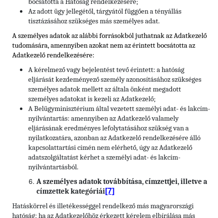
bocsátotta a Hatóság rendelkezésére;
Az adott ügy jellegétől, tárgyától függően a tényállás
tisztázásához szükséges más személyes adat.
A személyes adatok az alábbi forrásokból juthatnak az Adatkezelő
tudomására, amennyiben azokat nem az érintett bocsátotta az
Adatkezelő rendelkezésére:
A kérelmező vagy bejelentést tevő érintett: a hatóság
eljárását kezdeményező személy azonosításához szükséges
személyes adatok mellett az általa önként megadott
személyes adatokat is kezeli az Adatkezelő;
A Belügyminisztérium által vezetett személyi adat- és lakcím-
nyilvántartás: amennyiben az Adatkezelő valamely
eljárásának eredményes lefolytatásához szükség van a
nyilatkozatára, azonban az Adatkezelő rendelkezésére álló
kapcsolattartási címén nem elérhető, úgy az Adatkezelő
adatszolgáltatást kérhet a személyi adat- és lakcím-
nyilvántartásból.
A személyes adatok továbbítása, címzettjei, illetve a
[7]
címzettek kategóriái
Hatáskörrel és illetékességgel rendelkező más magyarországi
hatóság: ha az Adatkezelőhöz érkezett kérelem elbírálása más