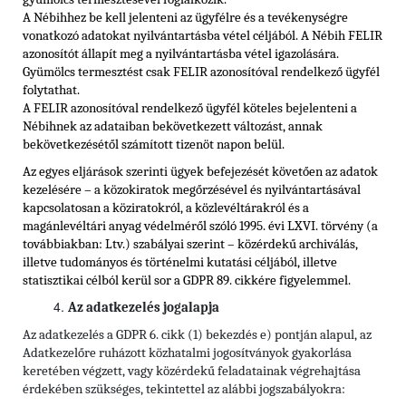
A Nébihhez be kell jelenteni az ügyfélre és a tevékenységre
vonatkozó adatokat nyilvántartásba vétel céljából. A Nébih FELIR
azonosítót állapít meg a nyilvántartásba vétel igazolására.
Gyümölcs termesztést csak FELIR azonosítóval rendelkező ügyfél
folytathat.
A FELIR azonosítóval rendelkező ügyfél köteles bejelenteni a
Nébihnek az adataiban bekövetkezett változást, annak
bekövetkezésétől számított tizenöt napon belül.
Az egyes eljárások szerinti ügyek befejezését követően az adatok
kezelésére – a közokiratok megőrzésével és nyilvántartásával
kapcsolatosan a köziratokról, a közlevéltárakról és a
magánlevéltári anyag védelméről szóló 1995. évi LXVI. törvény (a
továbbiakban: Ltv.) szabályai szerint – közérdekű archiválás,
illetve tudományos és történelmi kutatási céljából, illetve
statisztikai célból kerül sor a GDPR 89. cikkére figyelemmel.
Az adatkezelés jogalapja
Az adatkezelés a GDPR 6. cikk (1) bekezdés e) pontján alapul, az
Adatkezelőre ruházott közhatalmi jogosítványok gyakorlása
keretében végzett, vagy közérdekű feladatainak végrehajtása
érdekében szükséges, tekintettel az alábbi jogszabályokra: