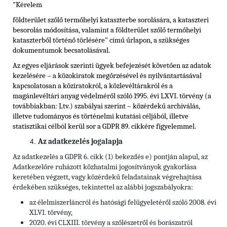
"Kérelem
földterület szőlő termőhelyi kataszterbe sorolására, a kataszteri
besorolás módosítása, valamint a földterület szőlő termőhelyi
kataszterből történő törlésére" című űrlapon, a szükséges
dokumentumok becsatolásával.
Az egyes eljárások szerinti ügyek befejezését követően az adatok
kezelésére – a közokiratok megőrzésével és nyilvántartásával
kapcsolatosan a köziratokról, a közlevéltárakról és a
magánlevéltári anyag védelméről szóló 1995. évi LXVI. törvény (a
továbbiakban: Ltv.) szabályai szerint – közérdekű archiválás,
illetve tudományos és történelmi kutatási céljából, illetve
statisztikai célból kerül sor a GDPR 89. cikkére figyelemmel.
Az adatkezelés jogalapja
Az adatkezelés a GDPR 6. cikk (1) bekezdés e) pontján alapul, az
Adatkezelőre ruházott közhatalmi jogosítványok gyakorlása
keretében végzett, vagy közérdekű feladatainak végrehajtása
érdekében szükséges, tekintettel az alábbi jogszabályokra:
az élelmiszerláncról és hatósági felügyeletéről szóló 2008. évi
XLVI. törvény,
2020. évi CLXIII. törvény a szőlészetről és borászatról