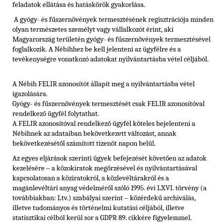
feladatok ellátása és hatáskörök gyakorlása.
A gyógy- és fűszernövények termesztésének regisztrációja minden
olyan természetes személyt vagy vállalkozót érint, aki
Magyarország területén gyógy- és fűszernövények termesztésével
foglalkozik. A Nébihhez be kell jelenteni az ügyfélre és a
tevékenységre vonatkozó adatokat nyilvántartásba vétel céljából.
A Nébih FELIR azonosítót állapít meg a nyilvántartásba vétel
igazolására.
Gyógy- és fűszernövények termesztését csak FELIR azonosítóval
rendelkező ügyfél folytathat.
A FELIR azonosítóval rendelkező ügyfél köteles bejelenteni a
Nébihnek az adataiban bekövetkezett változást, annak
bekövetkezésétől számított tizenöt napon belül.
Az egyes eljárások szerinti ügyek befejezését követően az adatok
kezelésére – a közokiratok megőrzésével és nyilvántartásával
kapcsolatosan a köziratokról, a közlevéltárakról és a
magánlevéltári anyag védelméről szóló 1995. évi LXVI. törvény (a
továbbiakban: Ltv.) szabályai szerint – közérdekű archiválás,
illetve tudományos és történelmi kutatási céljából, illetve
statisztikai célból kerül sor a GDPR 89. cikkére figyelemmel.