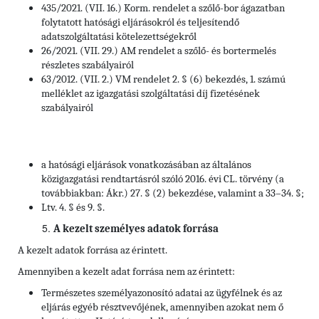
435/2021. (VII. 16.) Korm. rendelet a szőlő-bor ágazatban
folytatott hatósági eljárásokról és teljesítendő
adatszolgáltatási kötelezettségekről
26/2021. (VII. 29.) AM rendelet a szőlő- és bortermelés
részletes szabályairól
63/2012. (VII. 2.) VM rendelet 2. § (6) bekezdés, 1. számú
melléklet az igazgatási szolgáltatási díj fizetésének
szabályairól
a hatósági eljárások vonatkozásában az általános
közigazgatási rendtartásról szóló 2016. évi CL. törvény (a
továbbiakban: Ákr.) 27. § (2) bekezdése, valamint a 33–34. §;
Ltv. 4. § és 9. §.
A kezelt személyes adatok forrása
A kezelt adatok forrása az érintett.
Amennyiben a kezelt adat forrása nem az érintett:
Természetes személyazonosító adatai az ügyfélnek és az
eljárás egyéb résztvevőjének, amennyiben azokat nem ő