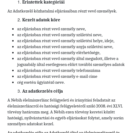
Érintettek kategóriái
Az Adatkezelő közhatalmi eljárásaiban részt vevő személyek.
Kezelt adatok köre
az eljárásban részt vevő személy neve,
az eljárásban részt vevő személy születési neve,
az eljárásban részt vevő személy születési helye, ideje,
az eljárásban részt vevő személy anyja születési neve,
az eljárásban részt vevő személy elérhetősége,
az eljárásban részt vevő személy által megadott, illetve a
jogszabály által esetlegesen előírt további személyes adatok
az eljárásban részt vevő személy telefonszáma
az eljárásban részt vevő személy e-mail címe
cég esetén ügyintéző neve.
Az adatkezelés célja
A Nébih élelmiszerlánc felügyeleti és irányítási feladatait az
élelmiszerláncról és hatósági felügyeletéről szóló 2008. évi XLVI.
törvény határozza meg. A Nébih ezen törvény keretei között
hatósági, nyilvántartási és egyéb eljárásokat folytat, amely során
személyes adatokat kezel.
Az adatkezelés célja az Adatkezelő által az élelmiszerláncról és