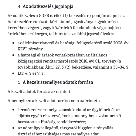
Az adatkezelés jogalapja
Az adatkezelés a GDPR 6. cikk (1) bekezdés e) pontján alapul, az
Adatkezelőre ruházott közhatalmi jogosítványok gyakorlása
keretében végzett, vagy közérdekű feladatainak végrehajtása
érdekében szükséges, tekintettel az alábbi jogszabályokra:
az élelmiszerláncról és hatósági felügyeletéről szóló 2008. évi
XLVI. törvény,
a hatósági eljárások vonatkozásában az általános
közigazgatási rendtartásról szóló 2016. évi CL. törvény (a
továbbiakban: Ákr.) 27. § (2) bekezdése, valamint a 33–34. §;
Ltv. 4. § és 9. §.
A kezelt személyes adatok forrása
A kezelt adatok forrása az érintett.
Amennyiben a kezelt adat forrása nem az érintett:
Természetes személyazonosító adatai az ügyfélnek és az
eljárás egyéb résztvevőjének, amennyiben azokat nem ő
bocsátotta a Hatóság rendelkezésére;
Az adott ügy jellegétől, tárgyától függően a tényállás
tisztázásához szükséges más személyes adat.