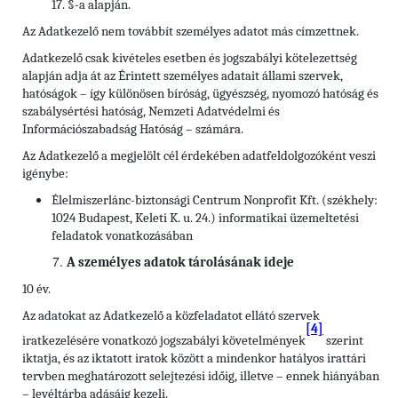
17. §-a alapján.
Az Adatkezelő nem továbbít személyes adatot más címzettnek.
Adatkezelő csak kivételes esetben és jogszabályi kötelezettség
alapján adja át az Érintett személyes adatait állami szervek,
hatóságok – így különösen bíróság, ügyészség, nyomozó hatóság és
szabálysértési hatóság, Nemzeti Adatvédelmi és
Információszabadság Hatóság – számára.
Az Adatkezelő a megjelölt cél érdekében adatfeldolgozóként veszi
igénybe:
Élelmiszerlánc-biztonsági Centrum Nonprofit Kft. (székhely:
1024 Budapest, Keleti K. u. 24.) informatikai üzemeltetési
feladatok vonatkozásában
A személyes adatok tárolásának ideje
10 év.
Az adatokat az Adatkezelő a közfeladatot ellátó szervek
[4]
iratkezelésére vonatkozó jogszabályi követelmények
szerint
iktatja, és az iktatott iratok között a mindenkor hatályos irattári
tervben meghatározott selejtezési időig, illetve – ennek hiányában
– levéltárba adásáig kezeli.