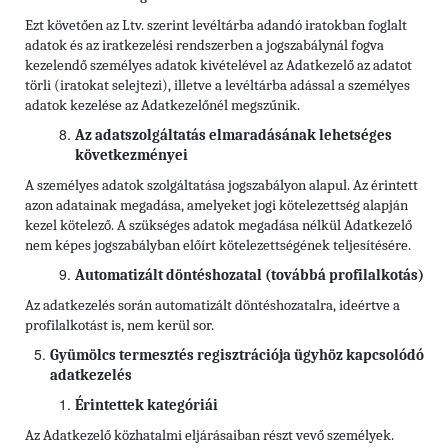
Ezt követően az Ltv. szerint levéltárba adandó iratokban foglalt
adatok és az iratkezelési rendszerben a jogszabálynál fogva
kezelendő személyes adatok kivételével az Adatkezelő az adatot
törli (iratokat selejtezi), illetve a levéltárba adással a személyes
adatok kezelése az Adatkezelőnél megszűnik.
Az adatszolgáltatás elmaradásának lehetséges
következményei
A személyes adatok szolgáltatása jogszabályon alapul. Az érintett
azon adatainak megadása, amelyeket jogi kötelezettség alapján
kezel kötelező. A szükséges adatok megadása nélkül Adatkezelő
nem képes jogszabályban előírt kötelezettségének teljesítésére.
Automatizált döntéshozatal (továbbá profilalkotás)
Az adatkezelés során automatizált döntéshozatalra, ideértve a
profilalkotást is, nem kerül sor.
Gyümölcs termesztés regisztrációja ügyhöz kapcsolódó
adatkezelés
Érintettek kategóriái
Az Adatkezelő közhatalmi eljárásaiban részt vevő személyek.