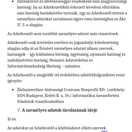
Hatáskörrel és illetékességgel rendelkező más magyarországi
hatóság: ha az Adatkezelőhöz érkezett kérelem elbírálása
más hatóság hatáskörébe tartozik, úgy az Adatkezelő átteszi a
személyes adatokat tartalmazó ügyet ezen hatósághoz az Ákr.
17. §-a alapján.
Az Adatkezelő nem továbbít személyes adatot más címzettnek.
Adatkezelő csak kivételes esetben és jogszabályi kötelezettség
alapján adja át az Érintett személyes adatait állami szervek,
hatóságok – így különösen bíróság, ügyészség, nyomozó hatóság és
szabálysértési hatóság, Nemzeti Adatvédelmi és
Információszabadság Hatóság – számára.
Az Adatkezelő a megjelölt cél érdekében adatfeldolgozóként veszi
igénybe:
Élelmiszerlánc-biztonsági Centrum Nonprofit Kft. (székhely:
1024 Budapest, Keleti K. u. 24.) informatikai üzemeltetési
feladatok vonatkozásában
A személyes adatok tárolásának ideje
10 év.
Az adatokat az Adatkezelő a közfeladatot ellátó szervek