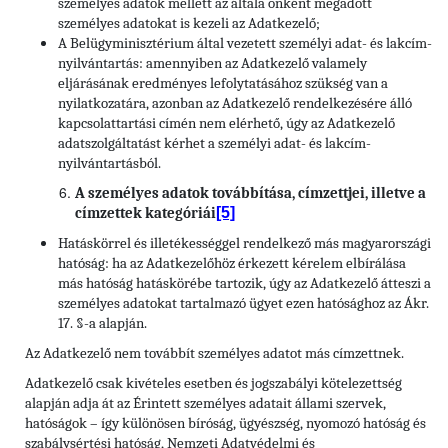
személyes adatok mellett az általa önként megadott
személyes adatokat is kezeli az Adatkezelő;
A Belügyminisztérium által vezetett személyi adat- és lakcím-
nyilvántartás: amennyiben az Adatkezelő valamely
eljárásának eredményes lefolytatásához szükség van a
nyilatkozatára, azonban az Adatkezelő rendelkezésére álló
kapcsolattartási címén nem elérhető, úgy az Adatkezelő
adatszolgáltatást kérhet a személyi adat- és lakcím-
nyilvántartásból.
A személyes adatok továbbítása, címzettjei, illetve a
[5]
címzettek kategóriái
Hatáskörrel és illetékességgel rendelkező más magyarországi
hatóság: ha az Adatkezelőhöz érkezett kérelem elbírálása
más hatóság hatáskörébe tartozik, úgy az Adatkezelő átteszi a
személyes adatokat tartalmazó ügyet ezen hatósághoz az Ákr.
17. §-a alapján.
Az Adatkezelő nem továbbít személyes adatot más címzettnek.
Adatkezelő csak kivételes esetben és jogszabályi kötelezettség
alapján adja át az Érintett személyes adatait állami szervek,
hatóságok – így különösen bíróság, ügyészség, nyomozó hatóság és
szabálysértési hatóság, Nemzeti Adatvédelmi és