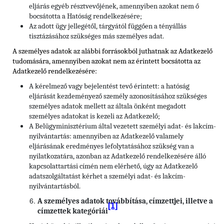
eljárás egyéb résztvevőjének, amennyiben azokat nem ő
bocsátotta a Hatóság rendelkezésére;
Az adott ügy jellegétől, tárgyától függően a tényállás
tisztázásához szükséges más személyes adat.
A személyes adatok az alábbi forrásokból juthatnak az Adatkezelő
tudomására, amennyiben azokat nem az érintett bocsátotta az
Adatkezelő rendelkezésére:
A kérelmező vagy bejelentést tevő érintett: a hatóság
eljárását kezdeményező személy azonosításához szükséges
személyes adatok mellett az általa önként megadott
személyes adatokat is kezeli az Adatkezelő;
A Belügyminisztérium által vezetett személyi adat- és lakcím-
nyilvántartás: amennyiben az Adatkezelő valamely
eljárásának eredményes lefolytatásához szükség van a
nyilatkozatára, azonban az Adatkezelő rendelkezésére álló
kapcsolattartási címén nem elérhető, úgy az Adatkezelő
adatszolgáltatást kérhet a személyi adat- és lakcím-
nyilvántartásból.
A személyes adatok továbbítása, címzettjei, illetve a
[1]
címzettek kategóriái