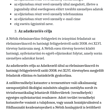
az eljárásban részt vevő személy által megadott, illetve a
jogszabály által esetlegesen előírt további személyes adatok
az eljárásban részt vevő személy telefonszáma
az eljárásban részt vevő személy e-mail címe
cég esetén ügyintéző neve.
Az adatkezelés célja
A Nébih élelmiszerlánc felügyeleti és irányítási feladatait az
élelmiszerláncról és hatósági felügyeletéről szóló 2008. évi XLVI.
törvény határozza meg. A Nébih ezen törvény keretei között
hatósági, nyilvántartási és egyéb eljárásokat folytat, amely során
személyes adatokat kezel.
Az adatkezelés célja az Adatkezelő által az élelmiszerláncról és
hatósági felügyeletéről szóló 2008. évi XLVI. törvényben megjelölt
feladatok ellátása és hatáskörök gyakorlása.
A szőlőtermőhelyi kataszter a termesztésre való alkalmasság
szempontjából ökológiai minősítés alapján osztályba sorolt és
térinformatikailag lehatárolt földterületek (termőhelyek)
egységes nyilvántartási rendszere. Adott terület termőhelyi
kataszterbe vonását a tulajdonos, vagy annak hozzájárulásával a
földhasználó kezdeményezheti a Nébih honlapjáról is letölthető