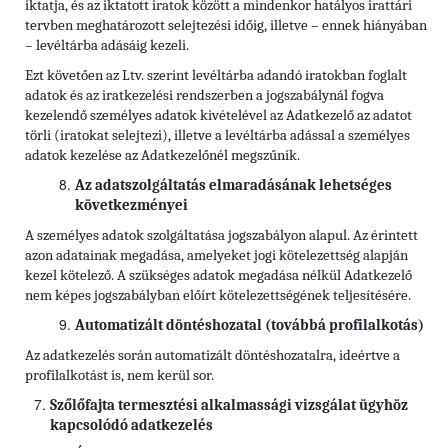
iktatja, és az iktatott iratok között a mindenkor hatályos irattári
tervben meghatározott selejtezési időig, illetve – ennek hiányában
– levéltárba adásáig kezeli.
Ezt követően az Ltv. szerint levéltárba adandó iratokban foglalt
adatok és az iratkezelési rendszerben a jogszabálynál fogva
kezelendő személyes adatok kivételével az Adatkezelő az adatot
törli (iratokat selejtezi), illetve a levéltárba adással a személyes
adatok kezelése az Adatkezelőnél megszűnik.
Az adatszolgáltatás elmaradásának lehetséges
következményei
A személyes adatok szolgáltatása jogszabályon alapul. Az érintett
azon adatainak megadása, amelyeket jogi kötelezettség alapján
kezel kötelező. A szükséges adatok megadása nélkül Adatkezelő
nem képes jogszabályban előírt kötelezettségének teljesítésére.
Automatizált döntéshozatal (továbbá profilalkotás)
Az adatkezelés során automatizált döntéshozatalra, ideértve a
profilalkotást is, nem kerül sor.
Szőlőfajta termesztési alkalmassági vizsgálat ügyhöz
kapcsolódó adatkezelés