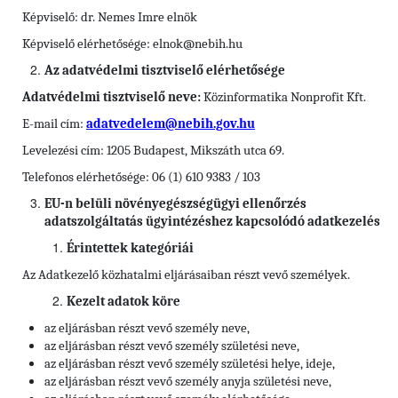
Képviselő: dr. Nemes Imre elnök
Képviselő elérhetősége: elnok@nebih.hu
Az adatvédelmi tisztviselő elérhetősége
Adatvédelmi tisztviselő neve:
Közinformatika Nonprofit Kft.
E-mail cím:
adatvedelem@nebih.gov.hu
Levelezési cím: 1205 Budapest, Mikszáth utca 69.
Telefonos elérhetősége: 06 (1) 610 9383 / 103
EU-n belüli növényegészségügyi ellenőrzés
adatszolgáltatás ügyintézéshez kapcsolódó adatkezelés
Érintettek kategóriái
Az Adatkezelő közhatalmi eljárásaiban részt vevő személyek.
Kezelt adatok köre
az eljárásban részt vevő személy neve,
az eljárásban részt vevő személy születési neve,
az eljárásban részt vevő személy születési helye, ideje,
az eljárásban részt vevő személy anyja születési neve,