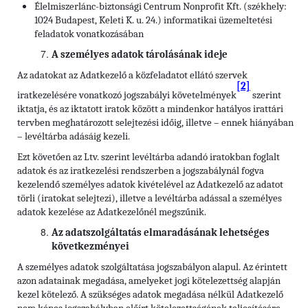
Élelmiszerlánc-biztonsági Centrum Nonprofit Kft. (székhely:
1024 Budapest, Keleti K. u. 24.) informatikai üzemeltetési
feladatok vonatkozásában
A személyes adatok tárolásának ideje
Az adatokat az Adatkezelő a közfeladatot ellátó szervek
[2]
iratkezelésére vonatkozó jogszabályi követelmények
szerint
iktatja, és az iktatott iratok között a mindenkor hatályos irattári
tervben meghatározott selejtezési időig, illetve – ennek hiányában
– levéltárba adásáig kezeli.
Ezt követően az Ltv. szerint levéltárba adandó iratokban foglalt
adatok és az iratkezelési rendszerben a jogszabálynál fogva
kezelendő személyes adatok kivételével az Adatkezelő az adatot
törli (iratokat selejtezi), illetve a levéltárba adással a személyes
adatok kezelése az Adatkezelőnél megszűnik.
Az adatszolgáltatás elmaradásának lehetséges
következményei
A személyes adatok szolgáltatása jogszabályon alapul. Az érintett
azon adatainak megadása, amelyeket jogi kötelezettség alapján
kezel kötelező. A szükséges adatok megadása nélkül Adatkezelő