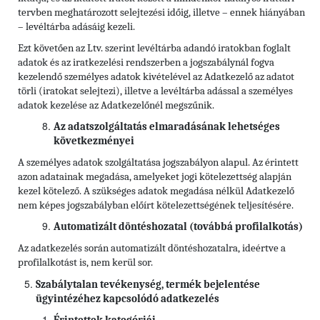
tervben meghatározott selejtezési időig, illetve – ennek hiányában
– levéltárba adásáig kezeli.
Ezt követően az Ltv. szerint levéltárba adandó iratokban foglalt
adatok és az iratkezelési rendszerben a jogszabálynál fogva
kezelendő személyes adatok kivételével az Adatkezelő az adatot
törli (iratokat selejtezi), illetve a levéltárba adással a személyes
adatok kezelése az Adatkezelőnél megszűnik.
Az adatszolgáltatás elmaradásának lehetséges
következményei
A személyes adatok szolgáltatása jogszabályon alapul. Az érintett
azon adatainak megadása, amelyeket jogi kötelezettség alapján
kezel kötelező. A szükséges adatok megadása nélkül Adatkezelő
nem képes jogszabályban előírt kötelezettségének teljesítésére.
Automatizált döntéshozatal (továbbá profilalkotás)
Az adatkezelés során automatizált döntéshozatalra, ideértve a
profilalkotást is, nem kerül sor.
Szabálytalan tevékenység, termék bejelentése
ügyintézéhez kapcsolódó adatkezelés