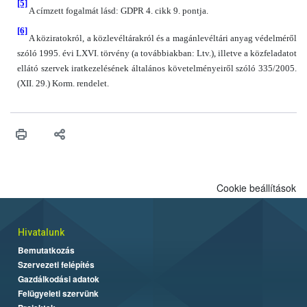
[5]
A címzett fogalmát lásd: GDPR 4. cikk 9. pontja.
[6]
A köziratokról, a közlevéltárakról és a magánlevéltári anyag védelméről
szóló 1995. évi LXVI. törvény (a továbbiakban: Ltv.), illetve a közfeladatot
ellátó szervek iratkezelésének általános követelményeiről szóló 335/2005.
(XII. 29.) Korm. rendelet.
Cookie beállítások
Hivatalunk
Bemutatkozás
Szervezeti felépítés
Gazdálkodási adatok
Felügyeleti szervünk