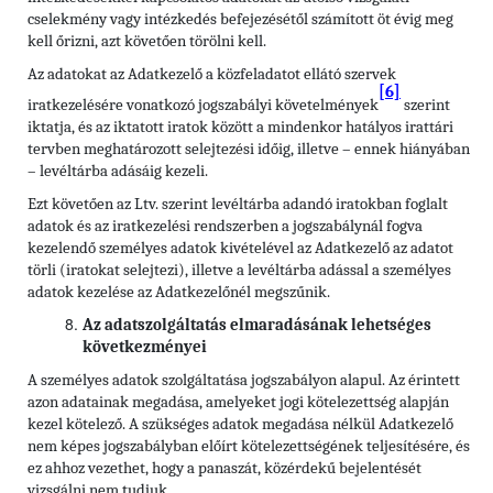
cselekmény vagy intézkedés befejezésétől számított öt évig meg
kell őrizni, azt követően törölni kell.
Az adatokat az Adatkezelő a közfeladatot ellátó szervek
[6]
iratkezelésére vonatkozó jogszabályi követelmények
szerint
iktatja, és az iktatott iratok között a mindenkor hatályos irattári
tervben meghatározott selejtezési időig, illetve – ennek hiányában
– levéltárba adásáig kezeli.
Ezt követően az Ltv. szerint levéltárba adandó iratokban foglalt
adatok és az iratkezelési rendszerben a jogszabálynál fogva
kezelendő személyes adatok kivételével az Adatkezelő az adatot
törli (iratokat selejtezi), illetve a levéltárba adással a személyes
adatok kezelése az Adatkezelőnél megszűnik.
Az adatszolgáltatás elmaradásának lehetséges
következményei
A személyes adatok szolgáltatása jogszabályon alapul. Az érintett
azon adatainak megadása, amelyeket jogi kötelezettség alapján
kezel kötelező. A szükséges adatok megadása nélkül Adatkezelő
nem képes jogszabályban előírt kötelezettségének teljesítésére, és
ez ahhoz vezethet, hogy a panaszát, közérdekű bejelentését
vizsgálni nem tudjuk.