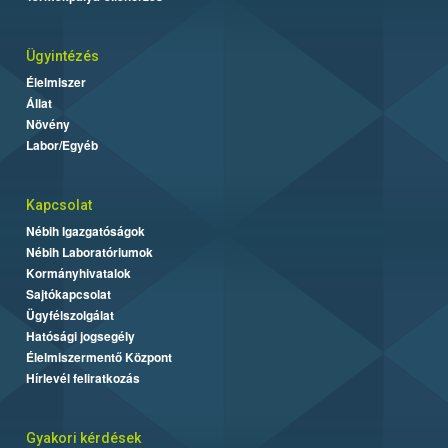
Ügyintézés
Élelmiszer
Állat
Növény
Labor/Egyéb
Kapcsolat
Nébih Igazgatóságok
Nébih Laboratóriumok
Kormányhivatalok
Sajtókapcsolat
Ügyfélszolgálat
Hatósági jogsegély
Élelmiszermentő Központ
Hírlevél feliratkozás
Gyakori kérdések