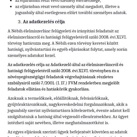
az eljárásban részt vevő személy elérhetősége,
az eljárásban részt vevő személy által megadott, illetve a
jogszabály által esetlegesen előírt további személyes adatok.
Az adatkezelés célja
A Nébih élelmiszerlánc felügyeleti és irányítási feladatait az
élelmiszerláncról és hatósági felügyeletéről szóló 2008. évi XLVI.
törvény határozza meg. A Nébih ezen törvény keretei között
hatósági, nyilvántartási és egyéb eljárásokat folytat, amely során
személyes adatokat kezel.
Az adatkezelés célja az Adatkezelő által az élelmiszerláncról és
hatósági felügyeletéről szóló 2008. évi XLVI. törvényben és
a
növényegészségügyi feladatok végrehajtásának részletes
szabályairól szóló 7/2001. (I. 17.) FVM rendeletben
megjelölt
feladatok ellátása és hatáskörök gyakorlása.
Azoknak a termelőknek, előállítóknak, felvásárlóknak,
gyűjtőraktározóknak, nagykereskedelmi forgalmazóknak, akik a
jogszabály szerint nyilvántartásra kötelezettek, évente adatot kell
szolgáltatniuk a hatóság által végzendő ellenőrzésekhez. Az ügyet
intézheti saját nevében, illetve meghatalmazottként is.
Az egyes eljárások szerinti ügyek befejezését követően az adatok