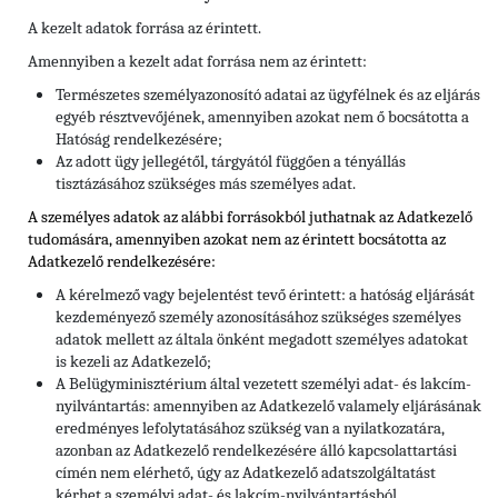
A kezelt adatok forrása az érintett.
Amennyiben a kezelt adat forrása nem az érintett:
Természetes személyazonosító adatai az ügyfélnek és az eljárás
egyéb résztvevőjének, amennyiben azokat nem ő bocsátotta a
Hatóság rendelkezésére;
Az adott ügy jellegétől, tárgyától függően a tényállás
tisztázásához szükséges más személyes adat.
A személyes adatok az alábbi forrásokból juthatnak az Adatkezelő
tudomására, amennyiben azokat nem az érintett bocsátotta az
Adatkezelő rendelkezésére:
A kérelmező vagy bejelentést tevő érintett: a hatóság eljárását
kezdeményező személy azonosításához szükséges személyes
adatok mellett az általa önként megadott személyes adatokat
is kezeli az Adatkezelő;
A Belügyminisztérium által vezetett személyi adat- és lakcím-
nyilvántartás: amennyiben az Adatkezelő valamely eljárásának
eredményes lefolytatásához szükség van a nyilatkozatára,
azonban az Adatkezelő rendelkezésére álló kapcsolattartási
címén nem elérhető, úgy az Adatkezelő adatszolgáltatást
kérhet a személyi adat- és lakcím-nyilvántartásból.