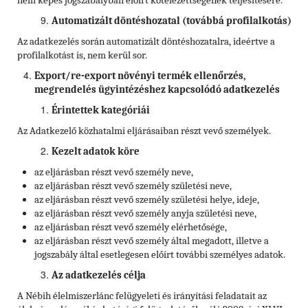
nem képes jogszabályban előírt kötelezettségének teljesítésére.
Automatizált döntéshozatal (továbbá profilalkotás)
Az adatkezelés során automatizált döntéshozatalra, ideértve a
profilalkotást is, nem kerül sor.
Export/re-export növényi termék ellenőrzés,
megrendelés ügyintézéshez kapcsolódó adatkezelés
Érintettek kategóriái
Az Adatkezelő közhatalmi eljárásaiban részt vevő személyek.
Kezelt adatok köre
az eljárásban részt vevő személy neve,
az eljárásban részt vevő személy születési neve,
az eljárásban részt vevő személy születési helye, ideje,
az eljárásban részt vevő személy anyja születési neve,
az eljárásban részt vevő személy elérhetősége,
az eljárásban részt vevő személy által megadott, illetve a
jogszabály által esetlegesen előírt további személyes adatok.
Az adatkezelés célja
A Nébih élelmiszerlánc felügyeleti és irányítási feladatait az