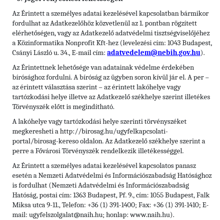
Az Érintett a személyes adatai kezelésével kapcsolatban bármikor
fordulhat az Adatkezelőhöz közvetlenül az 1. pontban rögzített
elérhetőségen, vagy az Adatkezelő adatvédelmi tisztségviselőjéhez
a Közinformatika Nonprofit Kft-hez (levelezési cím: 1043 Budapest,
Csányi László u. 34., E-mail cím:
adatvedelem@nebih.gov.hu
).
Az Érintettnek lehetősége van adatainak védelme érdekében
bírósághoz fordulni. A bíróság az ügyben soron kívül jár el. A per –
az érintett választása szerint – az érintett lakóhelye vagy
tartózkodási helye illetve az Adatkezelő székhelye szerint illetékes
Törvényszék előtt is megindítható.
A lakóhelye vagy tartózkodási helye szerinti törvényszéket
megkeresheti a http://birosag.hu/ugyfelkapcsolati-
portal/birosag-kereso oldalon. Az Adatkezelő székhelye szerint a
perre a Fővárosi Törvényszék rendelkezik illetékességgel.
Az Érintett a személyes adatai kezelésével kapcsolatos panasz
esetén a Nemzeti Adatvédelmi és Információszabadság Hatósághoz
is fordulhat (Nemzeti Adatvédelmi és Információszabadság
Hatóság, postai cím: 1363 Budapest, Pf. 9., cím: 1055 Budapest, Falk
Miksa utca 9-11., Telefon: +36 (1) 391-1400; Fax: +36 (1) 391-1410; E-
mail: ugyfelszolgalat@naih.hu; honlap: www.naih.hu).