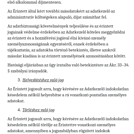
első alkalommal díjmentesen.
Az Érintett által kért további másolatokért az adatkezelő az
adminisztratív költségeken alapuló, díjat számíthat fel.
Az adatbiztonsági követelmények teljesülése és az érintett
jogainak védelme érdekében az Adatkezelő köteles meggyőződni
az érintett és a hozzáférési jogával élni kívánó személy
személyazonosságának egyezéséről, ennek érdekében a
tájékoztatás, az adatokba történő betekintés, illetve azokról
másolat kiadása is az érintett személyének azonosításához kötött.
Hatósági eljárásban az ügy irataiba való betekintésre az Ákr. 33–34.
§ szabályai irányadók.
Helyesbítéshez való jog
Az Érintett jogosult arra, hogy kérésére az Adatkezelő indokolatlan
késedelem nélkül helyesbítse a rá vonatkozó pontatlan személyes
adatokat.
Törléshez való jog
Az Érintett
jogosult arra, hogy kérésére az Adatkezelő indokolatlan
késedelem nélkül törölje az Érintettre vonatkozó személyes
adatokat, amennyiben a jogszabályban rögzített indokok