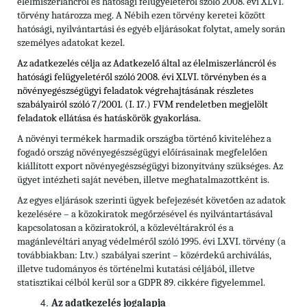
élelmiszerláncról és hatósági felügyeletéről szóló 2008. évi XLVI.
törvény határozza meg. A Nébih ezen törvény keretei között
hatósági, nyilvántartási és egyéb eljárásokat folytat, amely során
személyes adatokat kezel.
Az adatkezelés célja az Adatkezelő által az élelmiszerláncról és
hatósági felügyeletéről szóló 2008. évi XLVI. törvényben és
a
növényegészségügyi feladatok végrehajtásának részletes
szabályairól szóló 7/2001. (I. 17.) FVM rendeletben
megjelölt
feladatok ellátása és hatáskörök gyakorlása.
A növényi termékek harmadik országba történő kiviteléhez a
fogadó ország növényegészségügyi előírásainak megfelelően
kiállított export növényegészségügyi bizonyítvány szükséges. Az
ügyet intézheti saját nevében, illetve meghatalmazottként is.
Az egyes eljárások szerinti ügyek befejezését követően az adatok
kezelésére – a közokiratok megőrzésével és nyilvántartásával
kapcsolatosan a köziratokról, a közlevéltárakról és a
magánlevéltári anyag védelméről szóló 1995. évi LXVI. törvény (a
továbbiakban: Ltv.)
szabályai szerint – közérdekű archiválás,
illetve tudományos és történelmi kutatási céljából, illetve
statisztikai célból kerül sor a GDPR 89. cikkére figyelemmel.
Az adatkezelés jogalapja