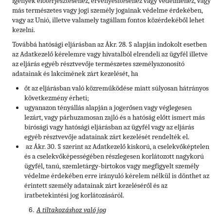
igények előterjesztéséhez, érvényesítéséhez vagy védelméhez, vagy
más természetes vagy jogi személy jogainak védelme érdekében,
vagy az Unió, illetve valamely tagállam fontos közérdekéből lehet
kezelni.
Továbbá hatósági eljárásban az Ákr. 28. § alapján indokolt esetben
az Adatkezelő kérelemre vagy hivatalból elrendeli az ügyfél illetve
az eljárás egyéb résztvevője természetes személyazonosító
adatainak és lakcímének zárt kezelését, ha
őt az eljárásban való közreműködése miatt súlyosan hátrányos
következmény érheti;
ugyanazon tényállás alapján a jogerősen vagy véglegesen
lezárt, vagy párhuzamosan zajló és a hatóság előtt ismert más
bírósági vagy hatósági eljárásban az ügyfél vagy az eljárás
egyéb résztvevője adatainak zárt kezelését rendelték el.
az Ákr. 30. § szerint az Adatkezelő kiskorú, a cselekvőképtelen
és a cselekvőképességében részlegesen korlátozott nagykorú
ügyfél, tanú, szemletárgy-birtokos vagy megfigyelt személy
védelme érdekében erre irányuló kérelem nélkül is dönthet az
érintett személy adatainak zárt kezeléséről és az
iratbetekintési jog korlátozásáról.
A tiltakozáshoz való jog