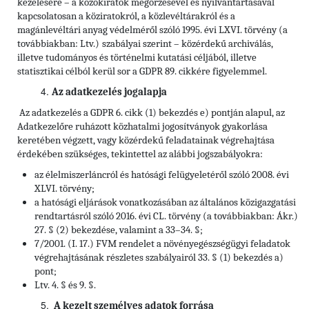
kezelésére – a közokiratok megőrzésével és nyilvántartásával
kapcsolatosan a köziratokról, a közlevéltárakról és a
magánlevéltári anyag védelméről szóló 1995. évi LXVI. törvény (a
továbbiakban: Ltv.)
szabályai szerint – közérdekű archiválás,
illetve tudományos és történelmi kutatási céljából, illetve
statisztikai célból kerül sor a GDPR 89. cikkére figyelemmel.
Az adatkezelés jogalapja
Az adatkezelés a GDPR 6. cikk (1) bekezdés e) pontján alapul, az
Adatkezelőre ruházott közhatalmi jogosítványok gyakorlása
keretében végzett, vagy közérdekű feladatainak végrehajtása
érdekében szükséges, tekintettel az alábbi jogszabályokra:
az élelmiszerláncról és hatósági felügyeletéről szóló 2008. évi
XLVI. törvény;
a hatósági eljárások vonatkozásában az általános közigazgatási
rendtartásról szóló 2016. évi CL. törvény (a továbbiakban: Ákr.)
27. § (2) bekezdése, valamint a 33–34. §;
7/2001. (I. 17.) FVM rendelet a növényegészségügyi feladatok
végrehajtásának részletes szabályairól 33. § (1) bekezdés a)
pont;
Ltv. 4. § és 9. §.
A kezelt személyes adatok forrása