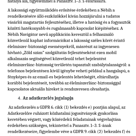
hatálya alá, figyelemmel a Panasztv. 1–3. § előírásaira.
A lakossági együttműködés erősítése érdekében a Nébih a
rendelkezésére álló eszközökkel kíván hozzájárulni a tudatos
vásárlói magatartás fejlesztéséhez, illetve a hatóság és a fogyasztók
közötti hatékonyabb és rugalmasabb kapcsolat kiépítéséhez. A
Nébih Navigátor nevű applikáción keresztül a felhasználó
közvetlenül kaphat információkat a lakosság széles körét érintő
élelmiszer-biztonsági eseményekről, másrészt az ingyenesen
hívható „Zöld szám” szolgáltatás fejlesztéseként ezen mobil
alkalmazás segítségével közvetlenül tehet bejelentést
élelmiszerlánc-biztonság területén tapasztalt szabálytalanságról: a
telefonos bejelentésen kívül igénybe veheti például a hangalapú, a
fényképes és az email-es bejelentés lehetőségét, eltárolhatja
korábbi bejelentéseit, továbbá az élelmiszerlánc-biztonsággal
kapcsolatos aktuális híreket is rendszeresen olvashatja.
Az adatkezelés jogalapja
Az adatkezelés a GDPR 6. cikk (1) bekezdés e) pontján alapul, az
Adatkezelőre ruházott közhatalmi jogosítványok gyakorlása
keretében végzett, vagy közérdekű feladatainak végrehajtása
érdekében szükséges, tekintettel a Panasztv. 1–3. §-ának
rendelkezéseire, figyelembe véve a GDPR 9. cikk (2) bekezdés f) és