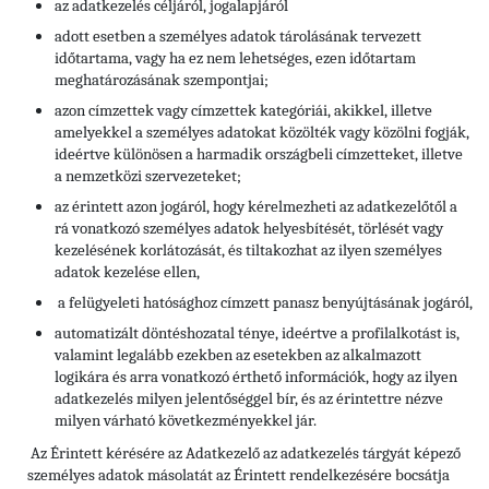
az adatkezelés céljáról, jogalapjáról
adott esetben a személyes adatok tárolásának tervezett
időtartama, vagy ha ez nem lehetséges, ezen időtartam
meghatározásának szempontjai;
azon címzettek vagy címzettek kategóriái, akikkel, illetve
amelyekkel a személyes adatokat közölték vagy közölni fogják,
ideértve különösen a harmadik országbeli címzetteket, illetve
a nemzetközi szervezeteket;
az érintett azon jogáról, hogy kérelmezheti az adatkezelőtől a
rá vonatkozó személyes adatok helyesbítését, törlését vagy
kezelésének korlátozását, és tiltakozhat az ilyen személyes
adatok kezelése ellen,
a felügyeleti hatósághoz címzett panasz benyújtásának jogáról,
automatizált döntéshozatal ténye, ideértve a profilalkotást is,
valamint legalább ezekben az esetekben az alkalmazott
logikára és arra vonatkozó érthető információk, hogy az ilyen
adatkezelés milyen jelentőséggel bír, és az érintettre nézve
milyen várható következményekkel jár.
Az Érintett kérésére az Adatkezelő az adatkezelés tárgyát képező
személyes adatok másolatát az Érintett rendelkezésére bocsátja