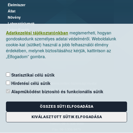
Élelmiszer
Állat
Növény
Laboratóriumok
Labor/Egyéb
Adatkezelési tájékoztatónkban
megismerheti, hogyan
gondoskodunk személyes adatai védelméről. Weboldalunk
cookie-kat (sütiket) használ a jobb felhasználói élmény
érdekében, melynek biztosításához kérjük, kattintson az
„Elfogadom” gombra.
Statisztikai célú sütik
Hirdetési célú sütik
Nemzeti Élelmiszerlánc-biztonsági Hivatal
Cím: 1024 Budapest, Keleti Károly utca. 24.
Alapműködést biztosító és funkcionális sütik
Levelezési cím: 1525 Budapest. Pf. 30.
ÖSSZES SÜTI ELFOGADÁSA
E-mail:
ugyfelszolgalat@nebih.gov.hu
KIVÁLASZTOTT SÜTIK ELFOGADÁSA
Zöld szám: 06-80/263-244
Telefon: 06-1/ 336-9000
Fax: 06-1/336-9479