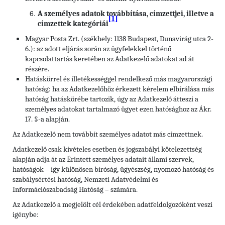
A személyes adatok továbbítása, címzettjei, illetve a
[1]
címzettek kategóriái
Magyar Posta Zrt. (székhely: 1138 Budapest, Dunavirág utca 2-
6.): az adott eljárás során az ügyfelekkel történő
kapcsolattartás keretében az Adatkezelő adatokat ad át
részére.
Hatáskörrel és illetékességgel rendelkező más magyarországi
hatóság: ha az Adatkezelőhöz érkezett kérelem elbírálása más
hatóság hatáskörébe tartozik, úgy az Adatkezelő átteszi a
személyes adatokat tartalmazó ügyet ezen hatósághoz az Ákr.
17. §-a alapján.
Az Adatkezelő nem továbbít személyes adatot más címzettnek.
Adatkezelő csak kivételes esetben és jogszabályi kötelezettség
alapján adja át az Érintett személyes adatait állami szervek,
hatóságok – így különösen bíróság, ügyészség, nyomozó hatóság és
szabálysértési hatóság, Nemzeti Adatvédelmi és
Információszabadság Hatóság – számára.
Az Adatkezelő a megjelölt cél érdekében adatfeldolgozóként veszi
igénybe: