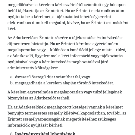
megjelölésével a kérelem kézhezvételétől számított egy hónapon
belül tájékoztatja az Érintettet. Ha az Érintett elektronikus úton
nyújtotta be a kérelmet, a tájékoztatást lehetőség szerint
elektronikus úton kell megadni, kivéve, ha az Érintett azt másként
kéri.
Az Adatkezelő az Érintett részére a tájékoztatást és intézkedést
díjmentesen biztosítja. Ha az Érintett kérelme egyértelműen
megalapozatlan vagy – különösen ismétlődő jellege miatt – túlzó,
az Adatkezelő, figyelemmel a kért információ vagy tájékoztatás
nyújtásával vagy a kért intézkedés meghozatalával járó
adminisztratív költségekre:
észszerű összegű díjat számíthat fel, vagy
megtagadhatja a kérelem alapján történő intézkedést.
A kérelem egyértelműen megalapozatlan vagy túlzó jellegének
bizonyítása az Adatkezelőt terheli.
Ha az Adatkezelőnek megalapozott kétségei vannak a kérelmet
benyújtó természetes személy kilétével kapcsolatban, további, az
Érintett személyazonosságának megerősítéséhez szükséges
információk nyújtását kérheti.
Jogérvényesítési lehetőségek