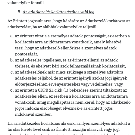
valamelyike fennáll.
Az adatkezelés korlátozásához való jog
Az Érintett jogosult arra, hogy kérésére az Adatkezelő korlátozza az
adatkezelést, ha az alábbiak valamelyike teljesül:
az érintett vitatja a személyes adatok pontosságát, ez esetben a
korlátozás arra az időtartamra vonatkozik, amely lehetővé
teszi, hogy az adatkezelő ellenőrizze a személyes adatok
pontosságát;
az adatkezelés jogellenes, és az érintett ellenzi az adatok
törlését, és ehelyett kéri azok felhasználásának korlátozását;
az adatkezelőnek már nincs szüksége a személyes adatokra
adatkezelés céljából, de az érintett igényli azokat jogi igények
előterjesztéséhez, érvényesítéséhez vagy védelméhez; vagy
az érintett a GDPR 21. cikk (1) bekezdése szerint tiltakozott az
adatkezelés ellen; ez esetben a korlátozás arra az időtartamra
vonatkozik, amíg megállapításra nem kerül, hogy az adatkezelő
jogos indokai elsőbbséget élveznek-e az érintett jogos
indokaival szemben.
Ha az adatkezelés korlátozás alá esik, az ilyen személyes adatokat a
tárolás kivételével csak az Érintett hozzájárulásával, vagy jogi