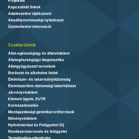
Projektek
Kapcsolódó linkek
Adatkezelési tájékoztató
Akadálymentességi nyilatkozat
Üzemeltetési információ
Szakterületek
Állat-egészségügy és állatvédelem
Állategészségügyi diagnosztika
Állatgyógyászati termékek
Borászat és alkoholos italok
Élelmiszer- és takarmánybiztonság
Élelmiszerlánc-biztonsági laborhálózat
Járványvédelem
Kiemelt ügyek, EUTR
Kockázatkezelés
Mezőgazdasági genetikai erőforrások
Növényvédelem
Nyilvántartási és Felügyeleti Díj
Rendszerszervezés és felügyelet
Termékpálya-ellenőrzés