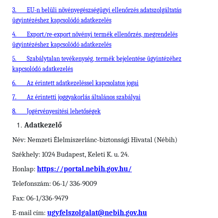
3.
EU-n belüli növényegészségügyi ellenőrzés adatszolgáltatás
ügyintézéshez kapcsolódó adatkezelés
4.
Export/re-export növényi termék ellenőrzés, megrendelés
ügyintézéshez kapcsolódó adatkezelés
5.
Szabálytalan tevékenység, termék bejelentése ügyintézéhez
kapcsolódó adatkezelés
6.
Az érintett adatkezeléssel kapcsolatos jogai
7.
Az érintetti joggyakorlás általános szabályai
8.
Jogérvényesítési lehetőségek
Adatkezelő
Név: Nemzeti Élelmiszerlánc-biztonsági Hivatal (Nébih)
Székhely: 1024 Budapest, Keleti K. u. 24.
Honlap:
https://portal.nebih.gov.hu/
Telefonszám: 06-1/ 336-9009
Fax: 06-1/336-9479
E-mail cím:
ugyfelszolgalat@nebih.gov.hu