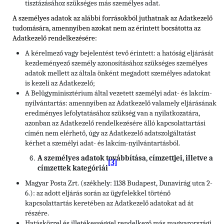
tisztázásához szükséges más személyes adat.
A személyes adatok az alábbi forrásokból juthatnak az Adatkezelő
tudomására, amennyiben azokat nem az érintett bocsátotta az
Adatkezelő rendelkezésére:
A kérelmező vagy bejelentést tevő érintett: a hatóság eljárását
kezdeményező személy azonosításához szükséges személyes
adatok mellett az általa önként megadott személyes adatokat
is kezeli az Adatkezelő;
A Belügyminisztérium által vezetett személyi adat- és lakcím-
nyilvántartás: amennyiben az Adatkezelő valamely eljárásának
eredményes lefolytatásához szükség van a nyilatkozatára,
azonban az Adatkezelő rendelkezésére álló kapcsolattartási
címén nem elérhető, úgy az Adatkezelő adatszolgáltatást
kérhet a személyi adat- és lakcím-nyilvántartásból.
A személyes adatok továbbítása, címzettjei, illetve a
[3]
címzettek kategóriái
Magyar Posta Zrt. (székhely: 1138 Budapest, Dunavirág utca 2-
6.): az adott eljárás során az ügyfelekkel történő
kapcsolattartás keretében az Adatkezelő adatokat ad át
részére.
Hatáskörrel és illetékességgel rendelkező más magyarországi