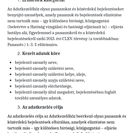
Érintettek kategóriái
Az Adatkezelőhöz olyan panaszokat és közérdekű bejelentéseket
benyújtó személyek, amely panaszok és bejelentések elintézése
nem tartozik más – így különösen bírósági, közigazgatási
(beleértve a Hatóság vizsgálati és hatósági eljárásait is) – eljárás
hatálya alá, figyelemmel a panaszokról és a közérdekű
bejelentésekről szóló 2013. évi CLXV. törvény (a továbbiakban:
Panasztv.) 1–3. § előírásaira.
Kezelt adatok köre
bejelentő személy neve,
bejelentő személy születési neve,
bejelentő személy születési helye, ideje,
bejelentő személy anyja születési neve,
bejelentő személy elérhetősége,
bejelentő személy által megadott, bejelentésében foglalt
további személyes adatok.
Az adatkezelés célja
Az adatkezelés célja az Adatkezelőhöz beérkező olyan panaszok és
közérdekű bejelentések elbírálása, amelyek elintézése nem
tartozik más – így különösen bírósági, közigazgatási – eljárás