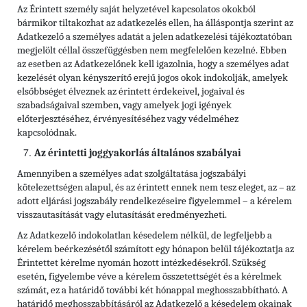
Az Érintett személy saját helyzetével kapcsolatos okokból
bármikor tiltakozhat az adatkezelés ellen, ha álláspontja szerint az
Adatkezelő a személyes adatát a jelen adatkezelési tájékoztatóban
megjelölt céllal összefüggésben nem megfelelően kezelné. Ebben
az esetben az Adatkezelőnek kell igazolnia, hogy a személyes adat
kezelését olyan kényszerítő erejű jogos okok indokolják, amelyek
elsőbbséget élveznek az érintett érdekeivel, jogaival és
szabadságaival szemben, vagy amelyek jogi igények
előterjesztéséhez, érvényesítéséhez vagy védelméhez
kapcsolódnak.
Az érintetti joggyakorlás általános szabályai
Amennyiben a személyes adat szolgáltatása jogszabályi
kötelezettségen alapul, és az érintett ennek nem tesz eleget, az – az
adott eljárási jogszabály rendelkezéseire figyelemmel – a kérelem
visszautasítását vagy elutasítását eredményezheti.
Az Adatkezelő indokolatlan késedelem nélkül, de legfeljebb a
kérelem beérkezésétől számított egy hónapon belül tájékoztatja az
Érintettet kérelme nyomán hozott intézkedésekről. Szükség
esetén, figyelembe véve a kérelem összetettségét és a kérelmek
számát, ez a határidő további két hónappal meghosszabbítható. A
határidő meghosszabbításáról az Adatkezelő a késedelem okainak