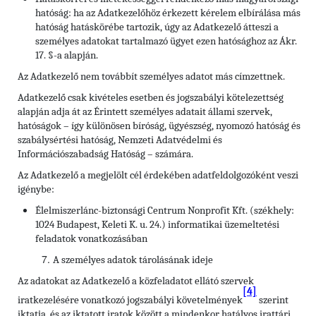
hatóság: ha az Adatkezelőhöz érkezett kérelem elbírálása más
hatóság hatáskörébe tartozik, úgy az Adatkezelő átteszi a
személyes adatokat tartalmazó ügyet ezen hatósághoz az Ákr.
17. §-a alapján.
Az Adatkezelő nem továbbít személyes adatot más címzettnek.
Adatkezelő csak kivételes esetben és jogszabályi kötelezettség
alapján adja át az Érintett személyes adatait állami szervek,
hatóságok – így különösen bíróság, ügyészség, nyomozó hatóság és
szabálysértési hatóság, Nemzeti Adatvédelmi és
Információszabadság Hatóság – számára.
Az Adatkezelő a megjelölt cél érdekében adatfeldolgozóként veszi
igénybe:
Élelmiszerlánc-biztonsági Centrum Nonprofit Kft. (székhely:
1024 Budapest, Keleti K. u. 24.) informatikai üzemeltetési
feladatok vonatkozásában
A személyes adatok tárolásának ideje
Az adatokat az Adatkezelő a közfeladatot ellátó szervek
[4]
iratkezelésére vonatkozó jogszabályi követelmények
szerint
iktatja, és az iktatott iratok között a mindenkor hatályos irattári