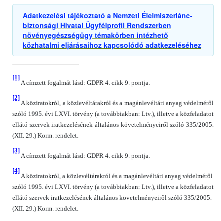
Adatkezelési tájékoztató a Nemzeti Élelmiszerlánc-
biztonsági Hivatal Ügyfélprofil Rendszerben
növényegészségügy témakörben intézhető
közhatalmi eljárásaihoz kapcsolódó adatkezeléséhez
[1]
A címzett fogalmát lásd: GDPR 4. cikk 9. pontja.
[2]
A köziratokról, a közlevéltárakról és a magánlevéltári anyag védelméről
szóló 1995. évi LXVI. törvény (a továbbiakban: Ltv.), illetve a közfeladatot
ellátó szervek iratkezelésének általános követelményeiről szóló 335/2005.
(XII. 29.) Korm. rendelet.
[3]
A címzett fogalmát lásd: GDPR 4. cikk 9. pontja.
[4]
A köziratokról, a közlevéltárakról és a magánlevéltári anyag védelméről
szóló 1995. évi LXVI. törvény (a továbbiakban: Ltv.), illetve a közfeladatot
ellátó szervek iratkezelésének általános követelményeiről szóló 335/2005.
(XII. 29.) Korm. rendelet.