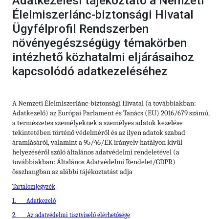
Adatkezelési tájékoztató a Nemzeti
Élelmiszerlánc-biztonsági Hivatal
Ügyfélprofil Rendszerben
növényegészségügy témakörben
intézhető közhatalmi eljárásaihoz
kapcsolódó adatkezeléséhez
A Nemzeti Élelmiszerlánc-biztonsági Hivatal (a továbbiakban:
Adatkezelő) az Európai Parlament és Tanács (EU) 2016/679 számú,
a természetes személyeknek a személyes adatok kezelése
tekintetében történő védelméről és az ilyen adatok szabad
áramlásáról, valamint a 95/46/EK irányelv hatályon kívül
helyezéséről szóló általános adatvédelmi rendeletével (a
továbbiakban: Általános Adatvédelmi Rendelet/GDPR)
összhangban az alábbi tájékoztatást adja
Tartalomjegyzék
1.
Adatkezelő
2.
Az adatvédelmi tisztviselő elérhetősége