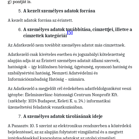
g) pontját is.
A kezelt személyes adatok forrása
A kezelt adatok forrása az érintett.
A személyes adatok továbbítása, címzettjei, illetve a
[5]
címzettek kategóriái
Az Adatkezelő nem továbbít személyes adatot más címzettnek.
Adatkezelő csak kivételes esetben és jogszabályi kötelezettség
alapján adja át az Érintett személyes adatait állami szervek,
hatóságok – így különösen bíróság, ügyészség, nyomozó hatóság és
szabálysértési hatóság, Nemzeti Adatvédelmi és
Információszabadság Hatóság – számára.
Az Adatkezelő a megjelölt cél érdekében adatfeldolgozóként veszi
igénybe: Élelmiszerlánc-biztonsági Centrum Nonprofit Kft.
(székhely: 1024 Budapest, Keleti K. u. 24.) informatikai
üzemeltetési feladatok vonatkozásában.
A személyes adatok tárolásának ideje
A Panasztv. 10. § szerint az elektronikus rendszerben a közérdekű
bejelentéssel, az az alapján folytatott vizsgálattal és a megtett
intézkedésekkel kapcsolatos adatokat az utolsó vizsgálati