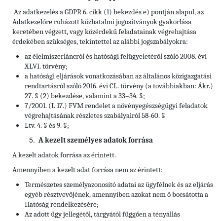
Az adatkezelés a GDPR 6. cikk (1) bekezdés e) pontján alapul, az
Adatkezelőre ruházott közhatalmi jogosítványok gyakorlása
keretében végzett, vagy közérdekű feladatainak végrehajtása
érdekében szükséges, tekintettel az alábbi jogszabályokra:
az élelmiszerláncról és hatósági felügyeletéről szóló 2008. évi
XLVI. törvény;
a hatósági eljárások vonatkozásában az általános közigazgatási
rendtartásról szóló 2016. évi CL. törvény (a továbbiakban: Ákr.)
27. § (2) bekezdése, valamint a 33–34. §;
7/2001. (I. 17.) FVM rendelet a növényegészségügyi feladatok
végrehajtásának részletes szabályairól 58-60. §
Ltv. 4. § és 9. §;
A kezelt személyes adatok forrása
A kezelt adatok forrása az érintett.
Amennyiben a kezelt adat forrása nem az érintett:
Természetes személyazonosító adatai az ügyfélnek és az eljárás
egyéb résztvevőjének, amennyiben azokat nem ő bocsátotta a
Hatóság rendelkezésére;
Az adott ügy jellegétől, tárgyától függően a tényállás