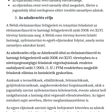
az eljárásban részt vevő személy elérhetősége,
az eljárásban részt vevő személy által megadott, illetve a
jogszabály által esetlegesen előírt további személyes adatok.
Az adatkezelés célja
A Nébih élelmiszerlánc felügyeleti és irányítási feladatait az
élelmiszerláncról és hatósági felügyeletéről szóló 2008. évi XLVI.
törvény határozza meg. A Nébih ezen törvény keretei között
hatósági, nyilvántartási és egyéb eljárásokat folytat, amely során
személyes adatokat kezel.
Az adatkezelés célja az Adatkezelő által az élelmiszerláncról és
hatósági felügyeletéről szóló 2008. évi XLVI. törvényben és
a
növényegészségügyi feladatok végrehajtásának részletes
szabályairól szóló 7/2001. (I. 17.) FVM rendeletben
megjelölt
feladatok ellátása és hatáskörök gyakorlása.
Azoknak a termelőknek, előállítóknak, felvásárlóknak,
gyűjtőraktározóknak, nagykereskedelmi forgalmazóknak, akik a
jogszabály szerint nyilvántartásra kötelezettek, évente adatot kell
szolgáltatniuk a hatóság által végzendő ellenőrzésekhez. Az ügyet
intézheti saját nevében, illetve meghatalmazottként is.
Az egyes eljárások szerinti ügyek befejezését követően az adatok