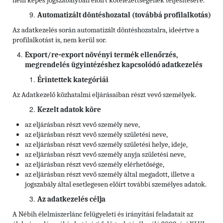
nem képes jogszabályban előírt kötelezettségének teljesítésére.
Automatizált döntéshozatal (továbbá profilalkotás)
Az adatkezelés során automatizált döntéshozatalra, ideértve a
profilalkotást is, nem kerül sor.
Export/re-export növényi termék ellenőrzés,
megrendelés ügyintézéshez kapcsolódó adatkezelés
Érintettek kategóriái
Az Adatkezelő közhatalmi eljárásaiban részt vevő személyek.
Kezelt adatok köre
az eljárásban részt vevő személy neve,
az eljárásban részt vevő személy születési neve,
az eljárásban részt vevő személy születési helye, ideje,
az eljárásban részt vevő személy anyja születési neve,
az eljárásban részt vevő személy elérhetősége,
az eljárásban részt vevő személy által megadott, illetve a
jogszabály által esetlegesen előírt további személyes adatok.
Az adatkezelés célja
A Nébih élelmiszerlánc felügyeleti és irányítási feladatait az