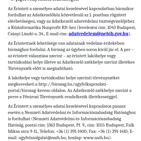
Az Érintett a személyes adatai kezelésével kapcsolatban bármikor
fordulhat az Adatkezelőhöz közvetlenül az 1. pontban rögzített
elérhetőségen, vagy az Adatkezelő adatvédelmi tisztségviselőjéhez
a Közinformatika Nonprofit Kft-hez (levelezési cím: 1043 Budapest,
Csányi László u. 34., E-mail cím:
adatvedelem@nebih.gov.hu
).
Az Érintettnek lehetősége van adatainak védelme érdekében
bírósághoz fordulni. A bíróság az ügyben soron kívül jár el. A per –
az érintett választása szerint – az érintett lakóhelye vagy
tartózkodási helye illetve az Adatkezelő székhelye szerint illetékes
Törvényszék előtt is megindítható.
A lakóhelye vagy tartózkodási helye szerinti törvényszéket
megkeresheti a http://birosag.hu/ugyfelkapcsolati-
portal/birosag-kereso oldalon. Az Adatkezelő székhelye szerint a
perre a Fővárosi Törvényszék rendelkezik illetékességgel.
Az Érintett a személyes adatai kezelésével kapcsolatos panasz
esetén a Nemzeti Adatvédelmi és Információszabadság Hatósághoz
is fordulhat (Nemzeti Adatvédelmi és Információszabadság
Hatóság, postai cím: 1363 Budapest, Pf. 9., cím: 1055 Budapest, Falk
Miksa utca 9-11., Telefon: +36 (1) 391-1400; Fax: +36 (1) 391-1410; E-
mail: ugyfelszolgalat@naih.hu; honlap: www.naih.hu).