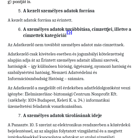
g) pontját is.
A kezelt személyes adatok forrása
A kezelt adatok forrása az érintett.
A személyes adatok továbbítása, címzettjei, illetve a
[5]
címzettek kategóriái
Az Adatkezelő nem továbbít személyes adatot más címzettnek.
Adatkezelő csak kivételes esetben és jogszabályi kötelezettség
alapján adja át az Érintett személyes adatait állami szervek,
hatóságok – így különösen bíróság, ügyészség, nyomozó hatóság és
szabálysértési hatóság, Nemzeti Adatvédelmi és
Információszabadság Hatóság – számára.
Az Adatkezelő a megjelölt cél érdekében adatfeldolgozóként veszi
igénybe: Élelmiszerlánc-biztonsági Centrum Nonprofit Kft.
(székhely: 1024 Budapest, Keleti K. u. 24.) informatikai
üzemeltetési feladatok vonatkozásában.
A személyes adatok tárolásának ideje
A Panasztv. 10. § szerint az elektronikus rendszerben a közérdekű
bejelentéssel, az az alapján folytatott vizsgálattal és a megtett
intézkedésekkel kapcsolatos adatokat az utolsó vizsgálati