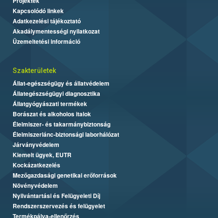
Projektek
Kapcsolódó linkek
Adatkezelési tájékoztató
Akadálymentességi nyilatkozat
Üzemeltetési információ
Szakterületek
Állat-egészségügy és állatvédelem
Állategészségügyi diagnosztika
Állatgyógyászati termékek
Borászat és alkoholos italok
Élelmiszer- és takarmánybiztonság
Élelmiszerlánc-biztonsági laborhálózat
Járványvédelem
Kiemelt ügyek, EUTR
Kockázatkezelés
Mezőgazdasági genetikai erőforrások
Növényvédelem
Nyilvántartási és Felügyeleti Díj
Rendszerszervezés és felügyelet
Termékpálya-ellenőrzés