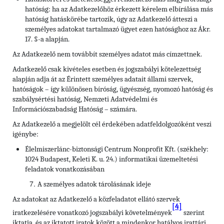
hatóság: ha az Adatkezelőhöz érkezett kérelem elbírálása más
hatóság hatáskörébe tartozik, úgy az Adatkezelő átteszi a
személyes adatokat tartalmazó ügyet ezen hatósághoz az Ákr.
17. §-a alapján.
Az Adatkezelő nem továbbít személyes adatot más címzettnek.
Adatkezelő csak kivételes esetben és jogszabályi kötelezettség
alapján adja át az Érintett személyes adatait állami szervek,
hatóságok – így különösen bíróság, ügyészség, nyomozó hatóság és
szabálysértési hatóság, Nemzeti Adatvédelmi és
Információszabadság Hatóság – számára.
Az Adatkezelő a megjelölt cél érdekében adatfeldolgozóként veszi
igénybe:
Élelmiszerlánc-biztonsági Centrum Nonprofit Kft. (székhely:
1024 Budapest, Keleti K. u. 24.) informatikai üzemeltetési
feladatok vonatkozásában
A személyes adatok tárolásának ideje
Az adatokat az Adatkezelő a közfeladatot ellátó szervek
[4]
iratkezelésére vonatkozó jogszabályi követelmények
szerint
iktatja, és az iktatott iratok között a mindenkor hatályos irattári