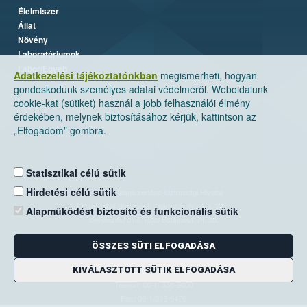
Élelmiszer
Állat
Növény
Laboratóriumok
Labor/Egyéb
Adatkezelési tájékoztatónkban
megismerheti, hogyan
gondoskodunk személyes adatai védelméről. Weboldalunk
cookie-kat (sütiket) használ a jobb felhasználói élmény
érdekében, melynek biztosításához kérjük, kattintson az
„Elfogadom” gombra.
Statisztikai célú sütik
Hirdetési célú sütik
Nemzeti Élelmiszerlánc-biztonsági Hivatal
Cím: 1024 Budapest, Keleti Károly utca. 24.
Alapműködést biztosító és funkcionális sütik
Levelezési cím: 1525 Budapest. Pf. 30.
ÖSSZES SÜTI ELFOGADÁSA
E-mail:
ugyfelszolgalat@nebih.gov.hu
KIVÁLASZTOTT SÜTIK ELFOGADÁSA
Zöld szám: 06-80/263-244
Telefon: 06-1/ 336-9000
Fax: 06-1/336-9479