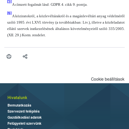
[5]
A címzett fogalmát lásd: GDPR 4. cikk 9. pontja.
[6]
A köziratokról, a közlevéltárakról és a magánlevéltári anyag védelméről
szóló 1995. évi LXVI. törvény (a továbbiakban: Ltv.), illetve a közfeladatot
ellátó szervek iratkezelésének általános követelményeiről szóló 335/2005.
(XII. 29.) Korm. rendelet.
Cookie beállítások
Hivatalunk
Bemutatkozás
Szervezeti felépítés
Gazdálkodási adatok
Felügyeleti szervünk