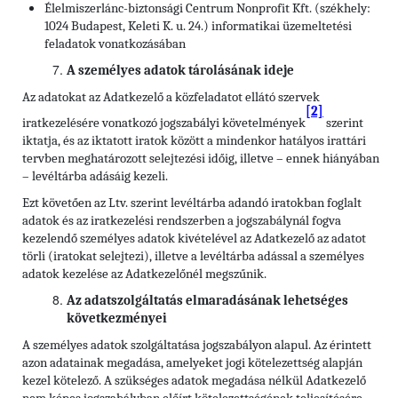
Élelmiszerlánc-biztonsági Centrum Nonprofit Kft. (székhely:
1024 Budapest, Keleti K. u. 24.) informatikai üzemeltetési
feladatok vonatkozásában
A személyes adatok tárolásának ideje
Az adatokat az Adatkezelő a közfeladatot ellátó szervek
[2]
iratkezelésére vonatkozó jogszabályi követelmények
szerint
iktatja, és az iktatott iratok között a mindenkor hatályos irattári
tervben meghatározott selejtezési időig, illetve – ennek hiányában
– levéltárba adásáig kezeli.
Ezt követően az Ltv. szerint levéltárba adandó iratokban foglalt
adatok és az iratkezelési rendszerben a jogszabálynál fogva
kezelendő személyes adatok kivételével az Adatkezelő az adatot
törli (iratokat selejtezi), illetve a levéltárba adással a személyes
adatok kezelése az Adatkezelőnél megszűnik.
Az adatszolgáltatás elmaradásának lehetséges
következményei
A személyes adatok szolgáltatása jogszabályon alapul. Az érintett
azon adatainak megadása, amelyeket jogi kötelezettség alapján
kezel kötelező. A szükséges adatok megadása nélkül Adatkezelő