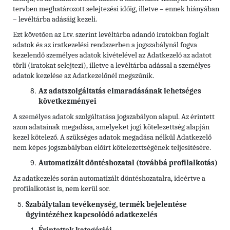
tervben meghatározott selejtezési időig, illetve – ennek hiányában
– levéltárba adásáig kezeli.
Ezt követően az Ltv. szerint levéltárba adandó iratokban foglalt
adatok és az iratkezelési rendszerben a jogszabálynál fogva
kezelendő személyes adatok kivételével az Adatkezelő az adatot
törli (iratokat selejtezi), illetve a levéltárba adással a személyes
adatok kezelése az Adatkezelőnél megszűnik.
Az adatszolgáltatás elmaradásának lehetséges
következményei
A személyes adatok szolgáltatása jogszabályon alapul. Az érintett
azon adatainak megadása, amelyeket jogi kötelezettség alapján
kezel kötelező. A szükséges adatok megadása nélkül Adatkezelő
nem képes jogszabályban előírt kötelezettségének teljesítésére.
Automatizált döntéshozatal (továbbá profilalkotás)
Az adatkezelés során automatizált döntéshozatalra, ideértve a
profilalkotást is, nem kerül sor.
Szabálytalan tevékenység, termék bejelentése
ügyintézéhez kapcsolódó adatkezelés