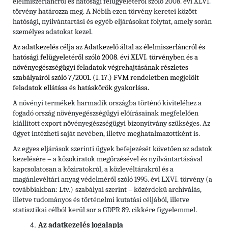
élelmiszerláncról és hatósági felügyeletéről szóló 2008. évi XLVI.
törvény határozza meg. A Nébih ezen törvény keretei között
hatósági, nyilvántartási és egyéb eljárásokat folytat, amely során
személyes adatokat kezel.
Az adatkezelés célja az Adatkezelő által az élelmiszerláncról és
hatósági felügyeletéről szóló 2008. évi XLVI. törvényben és
a
növényegészségügyi feladatok végrehajtásának részletes
szabályairól szóló 7/2001. (I. 17.) FVM rendeletben
megjelölt
feladatok ellátása és hatáskörök gyakorlása.
A növényi termékek harmadik országba történő kiviteléhez a
fogadó ország növényegészségügyi előírásainak megfelelően
kiállított export növényegészségügyi bizonyítvány szükséges. Az
ügyet intézheti saját nevében, illetve meghatalmazottként is.
Az egyes eljárások szerinti ügyek befejezését követően az adatok
kezelésére – a közokiratok megőrzésével és nyilvántartásával
kapcsolatosan a köziratokról, a közlevéltárakról és a
magánlevéltári anyag védelméről szóló 1995. évi LXVI. törvény (a
továbbiakban: Ltv.)
szabályai szerint – közérdekű archiválás,
illetve tudományos és történelmi kutatási céljából, illetve
statisztikai célból kerül sor a GDPR 89. cikkére figyelemmel.
Az adatkezelés jogalapja