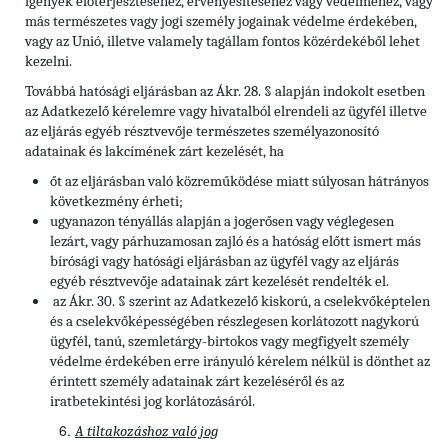
igények előterjesztéséhez, érvényesítéséhez vagy védelméhez, vagy
más természetes vagy jogi személy jogainak védelme érdekében,
vagy az Unió, illetve valamely tagállam fontos közérdekéből lehet
kezelni.
Továbbá hatósági eljárásban az Ákr. 28. § alapján indokolt esetben
az Adatkezelő kérelemre vagy hivatalból elrendeli az ügyfél illetve
az eljárás egyéb résztvevője természetes személyazonosító
adatainak és lakcímének zárt kezelését, ha
őt az eljárásban való közreműködése miatt súlyosan hátrányos
következmény érheti;
ugyanazon tényállás alapján a jogerősen vagy véglegesen
lezárt, vagy párhuzamosan zajló és a hatóság előtt ismert más
bírósági vagy hatósági eljárásban az ügyfél vagy az eljárás
egyéb résztvevője adatainak zárt kezelését rendelték el.
az Ákr. 30. § szerint az Adatkezelő kiskorú, a cselekvőképtelen
és a cselekvőképességében részlegesen korlátozott nagykorú
ügyfél, tanú, szemletárgy-birtokos vagy megfigyelt személy
védelme érdekében erre irányuló kérelem nélkül is dönthet az
érintett személy adatainak zárt kezeléséről és az
iratbetekintési jog korlátozásáról.
A tiltakozáshoz való jog