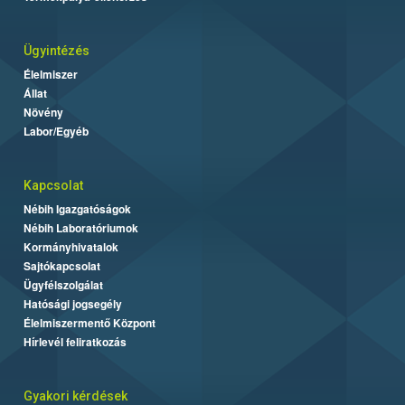
Ügyintézés
Élelmiszer
Állat
Növény
Labor/Egyéb
Kapcsolat
Nébih Igazgatóságok
Nébih Laboratóriumok
Kormányhivatalok
Sajtókapcsolat
Ügyfélszolgálat
Hatósági jogsegély
Élelmiszermentő Központ
Hírlevél feliratkozás
Gyakori kérdések