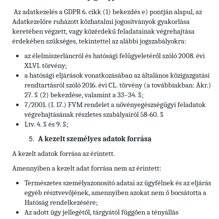
Az adatkezelés a GDPR 6. cikk (1) bekezdés e) pontján alapul, az
Adatkezelőre ruházott közhatalmi jogosítványok gyakorlása
keretében végzett, vagy közérdekű feladatainak végrehajtása
érdekében szükséges, tekintettel az alábbi jogszabályokra:
az élelmiszerláncról és hatósági felügyeletéről szóló 2008. évi
XLVI. törvény;
a hatósági eljárások vonatkozásában az általános közigazgatási
rendtartásról szóló 2016. évi CL. törvény (a továbbiakban: Ákr.)
27. § (2) bekezdése, valamint a 33–34. §;
7/2001. (I. 17.) FVM rendelet a növényegészségügyi feladatok
végrehajtásának részletes szabályairól 58-60. §
Ltv. 4. § és 9. §;
A kezelt személyes adatok forrása
A kezelt adatok forrása az érintett.
Amennyiben a kezelt adat forrása nem az érintett:
Természetes személyazonosító adatai az ügyfélnek és az eljárás
egyéb résztvevőjének, amennyiben azokat nem ő bocsátotta a
Hatóság rendelkezésére;
Az adott ügy jellegétől, tárgyától függően a tényállás