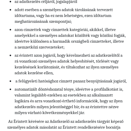
az adatkezelés céljáról, jogalapjáról
adott esetben a személyes adatok tárolásának tervezett
időtartama, vagy ha ez nem lehetséges, ezen időtartam
meghatározásának szempontjai;
azon címzettek vagy címzettek kategóriái, akikkel, illetve
amelyekkel a személyes adatokat közölték vagy közölni fogják,
ideértve különösen a harmadik országbeli címzetteket, illetve
a nemzetközi szervezeteket;
az érintett azon jogáról, hogy kérelmezheti az adatkezelőtől a
rá vonatkozó személyes adatok helyesbítését, törlését vagy
kezelésének korlátozását, és tiltakozhat az ilyen személyes
adatok kezelése ellen,
a felügyeleti hatósághoz címzett panasz benyújtásának jogáról,
automatizált döntéshozatal ténye, ideértve a profilalkotást is,
valamint legalább ezekben az esetekben az alkalmazott
logikára és arra vonatkozó érthető információk, hogy az ilyen
adatkezelés milyen jelentőséggel bír, és az érintettre nézve
milyen várható következményekkel jár.
Az Érintett kérésére az Adatkezelő az adatkezelés tárgyát képező
személyes adatok másolatát az Érintett rendelkezésére bocsátja