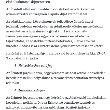
első alkalommal díjmentesen.
Az Érintett által kért további másolatokért az adatkezelő az
adminisztratív költségeken alapuló, díjat számíthat fel.
Az adatbiztonsági követelmények teljesülése és az érintett
jogainak védelme érdekében az Adatkezelő köteles meggyőződni
az érintett és a hozzáférési jogával élni kívánó személy
személyazonosságának egyezéséről, ennek érdekében a
tájékoztatás, az adatokba történő betekintés, illetve azokról
másolat kiadása is az érintett személyének azonosításához kötött.
Hatósági eljárásban az ügy irataiba való betekintésre az Ákr. 33–34.
§ szabályai irányadók.
Helyesbítéshez való jog
Az Érintett jogosult arra, hogy kérésére az Adatkezelő indokolatlan
késedelem nélkül helyesbítse a rá vonatkozó pontatlan személyes
adatokat.
Törléshez való jog
Az Érintett
jogosult arra, hogy kérésére az Adatkezelő indokolatlan
késedelem nélkül törölje az Érintettre vonatkozó személyes
adatokat, amennyiben a jogszabályban rögzített indokok