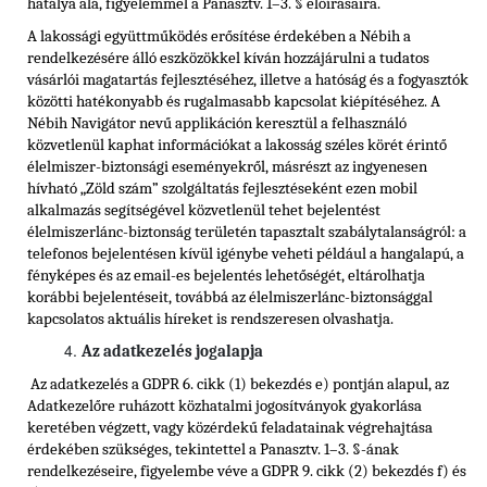
hatálya alá, figyelemmel a Panasztv. 1–3. § előírásaira.
A lakossági együttműködés erősítése érdekében a Nébih a
rendelkezésére álló eszközökkel kíván hozzájárulni a tudatos
vásárlói magatartás fejlesztéséhez, illetve a hatóság és a fogyasztók
közötti hatékonyabb és rugalmasabb kapcsolat kiépítéséhez. A
Nébih Navigátor nevű applikáción keresztül a felhasználó
közvetlenül kaphat információkat a lakosság széles körét érintő
élelmiszer-biztonsági eseményekről, másrészt az ingyenesen
hívható „Zöld szám” szolgáltatás fejlesztéseként ezen mobil
alkalmazás segítségével közvetlenül tehet bejelentést
élelmiszerlánc-biztonság területén tapasztalt szabálytalanságról: a
telefonos bejelentésen kívül igénybe veheti például a hangalapú, a
fényképes és az email-es bejelentés lehetőségét, eltárolhatja
korábbi bejelentéseit, továbbá az élelmiszerlánc-biztonsággal
kapcsolatos aktuális híreket is rendszeresen olvashatja.
Az adatkezelés jogalapja
Az adatkezelés a GDPR 6. cikk (1) bekezdés e) pontján alapul, az
Adatkezelőre ruházott közhatalmi jogosítványok gyakorlása
keretében végzett, vagy közérdekű feladatainak végrehajtása
érdekében szükséges, tekintettel a Panasztv. 1–3. §-ának
rendelkezéseire, figyelembe véve a GDPR 9. cikk (2) bekezdés f) és