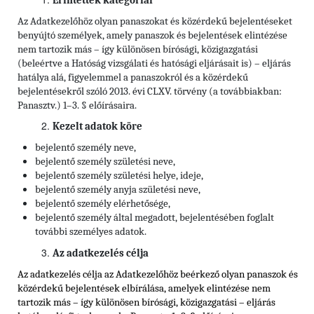
Érintettek kategóriái
Az Adatkezelőhöz olyan panaszokat és közérdekű bejelentéseket
benyújtó személyek, amely panaszok és bejelentések elintézése
nem tartozik más – így különösen bírósági, közigazgatási
(beleértve a Hatóság vizsgálati és hatósági eljárásait is) – eljárás
hatálya alá, figyelemmel a panaszokról és a közérdekű
bejelentésekről szóló 2013. évi CLXV. törvény (a továbbiakban:
Panasztv.) 1–3. § előírásaira.
Kezelt adatok köre
bejelentő személy neve,
bejelentő személy születési neve,
bejelentő személy születési helye, ideje,
bejelentő személy anyja születési neve,
bejelentő személy elérhetősége,
bejelentő személy által megadott, bejelentésében foglalt
további személyes adatok.
Az adatkezelés célja
Az adatkezelés célja az Adatkezelőhöz beérkező olyan panaszok és
közérdekű bejelentések elbírálása, amelyek elintézése nem
tartozik más – így különösen bírósági, közigazgatási – eljárás