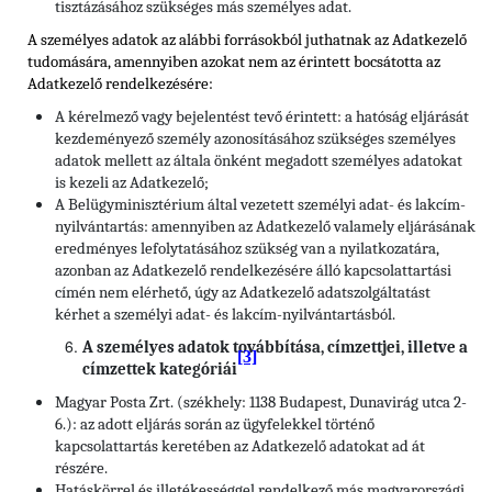
tisztázásához szükséges más személyes adat.
A személyes adatok az alábbi forrásokból juthatnak az Adatkezelő
tudomására, amennyiben azokat nem az érintett bocsátotta az
Adatkezelő rendelkezésére:
A kérelmező vagy bejelentést tevő érintett: a hatóság eljárását
kezdeményező személy azonosításához szükséges személyes
adatok mellett az általa önként megadott személyes adatokat
is kezeli az Adatkezelő;
A Belügyminisztérium által vezetett személyi adat- és lakcím-
nyilvántartás: amennyiben az Adatkezelő valamely eljárásának
eredményes lefolytatásához szükség van a nyilatkozatára,
azonban az Adatkezelő rendelkezésére álló kapcsolattartási
címén nem elérhető, úgy az Adatkezelő adatszolgáltatást
kérhet a személyi adat- és lakcím-nyilvántartásból.
A személyes adatok továbbítása, címzettjei, illetve a
[3]
címzettek kategóriái
Magyar Posta Zrt. (székhely: 1138 Budapest, Dunavirág utca 2-
6.): az adott eljárás során az ügyfelekkel történő
kapcsolattartás keretében az Adatkezelő adatokat ad át
részére.
Hatáskörrel és illetékességgel rendelkező más magyarországi