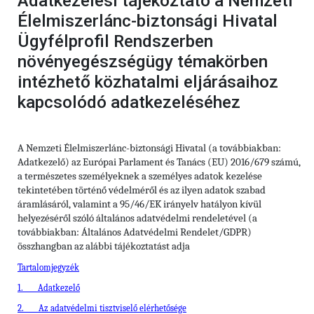
Adatkezelési tájékoztató a Nemzeti
Élelmiszerlánc-biztonsági Hivatal
Ügyfélprofil Rendszerben
növényegészségügy témakörben
intézhető közhatalmi eljárásaihoz
kapcsolódó adatkezeléséhez
A Nemzeti Élelmiszerlánc-biztonsági Hivatal (a továbbiakban:
Adatkezelő) az Európai Parlament és Tanács (EU) 2016/679 számú,
a természetes személyeknek a személyes adatok kezelése
tekintetében történő védelméről és az ilyen adatok szabad
áramlásáról, valamint a 95/46/EK irányelv hatályon kívül
helyezéséről szóló általános adatvédelmi rendeletével (a
továbbiakban: Általános Adatvédelmi Rendelet/GDPR)
összhangban az alábbi tájékoztatást adja
Tartalomjegyzék
1.
Adatkezelő
2.
Az adatvédelmi tisztviselő elérhetősége