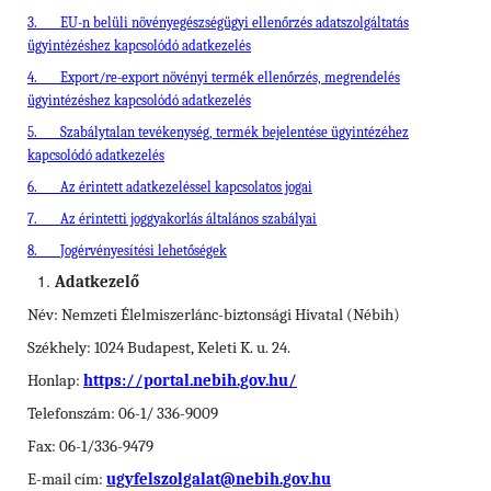
3.
EU-n belüli növényegészségügyi ellenőrzés adatszolgáltatás
ügyintézéshez kapcsolódó adatkezelés
4.
Export/re-export növényi termék ellenőrzés, megrendelés
ügyintézéshez kapcsolódó adatkezelés
5.
Szabálytalan tevékenység, termék bejelentése ügyintézéhez
kapcsolódó adatkezelés
6.
Az érintett adatkezeléssel kapcsolatos jogai
7.
Az érintetti joggyakorlás általános szabályai
8.
Jogérvényesítési lehetőségek
Adatkezelő
Név: Nemzeti Élelmiszerlánc-biztonsági Hivatal (Nébih)
Székhely: 1024 Budapest, Keleti K. u. 24.
Honlap:
https://portal.nebih.gov.hu/
Telefonszám: 06-1/ 336-9009
Fax: 06-1/336-9479
E-mail cím:
ugyfelszolgalat@nebih.gov.hu