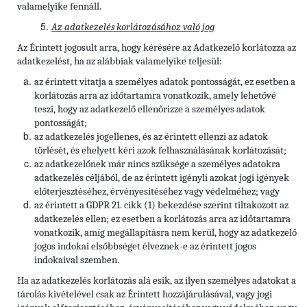
valamelyike fennáll.
Az adatkezelés korlátozásához való jog
Az Érintett jogosult arra, hogy kérésére az Adatkezelő korlátozza az
adatkezelést, ha az alábbiak valamelyike teljesül:
az érintett vitatja a személyes adatok pontosságát, ez esetben a
korlátozás arra az időtartamra vonatkozik, amely lehetővé
teszi, hogy az adatkezelő ellenőrizze a személyes adatok
pontosságát;
az adatkezelés jogellenes, és az érintett ellenzi az adatok
törlését, és ehelyett kéri azok felhasználásának korlátozását;
az adatkezelőnek már nincs szüksége a személyes adatokra
adatkezelés céljából, de az érintett igényli azokat jogi igények
előterjesztéséhez, érvényesítéséhez vagy védelméhez; vagy
az érintett a GDPR 21. cikk (1) bekezdése szerint tiltakozott az
adatkezelés ellen; ez esetben a korlátozás arra az időtartamra
vonatkozik, amíg megállapításra nem kerül, hogy az adatkezelő
jogos indokai elsőbbséget élveznek-e az érintett jogos
indokaival szemben.
Ha az adatkezelés korlátozás alá esik, az ilyen személyes adatokat a
tárolás kivételével csak az Érintett hozzájárulásával, vagy jogi