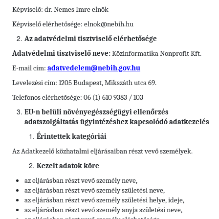
Képviselő: dr. Nemes Imre elnök
Képviselő elérhetősége: elnok@nebih.hu
Az adatvédelmi tisztviselő elérhetősége
Adatvédelmi tisztviselő neve:
Közinformatika Nonprofit Kft.
E-mail cím:
adatvedelem@nebih.gov.hu
Levelezési cím: 1205 Budapest, Mikszáth utca 69.
Telefonos elérhetősége: 06 (1) 610 9383 / 103
EU-n belüli növényegészségügyi ellenőrzés
adatszolgáltatás ügyintézéshez kapcsolódó adatkezelés
Érintettek kategóriái
Az Adatkezelő közhatalmi eljárásaiban részt vevő személyek.
Kezelt adatok köre
az eljárásban részt vevő személy neve,
az eljárásban részt vevő személy születési neve,
az eljárásban részt vevő személy születési helye, ideje,
az eljárásban részt vevő személy anyja születési neve,