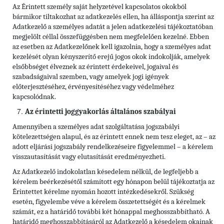
Az Érintett személy saját helyzetével kapcsolatos okokból
bármikor tiltakozhat az adatkezelés ellen, ha álláspontja szerint az
Adatkezelő a személyes adatát a jelen adatkezelési tájékoztatóban
megjelölt céllal összefüggésben nem megfelelően kezelné. Ebben
az esetben az Adatkezelőnek kell igazolnia, hogy a személyes adat
kezelését olyan kényszerítő erejű jogos okok indokolják, amelyek
elsőbbséget élveznek az érintett érdekeivel, jogaival és
szabadságaival szemben, vagy amelyek jogi igények
előterjesztéséhez, érvényesítéséhez vagy védelméhez
kapcsolódnak.
Az érintetti joggyakorlás általános szabályai
Amennyiben a személyes adat szolgáltatása jogszabályi
kötelezettségen alapul, és az érintett ennek nem tesz eleget, az – az
adott eljárási jogszabály rendelkezéseire figyelemmel – a kérelem
visszautasítását vagy elutasítását eredményezheti.
Az Adatkezelő indokolatlan késedelem nélkül, de legfeljebb a
kérelem beérkezésétől számított egy hónapon belül tájékoztatja az
Érintettet kérelme nyomán hozott intézkedésekről. Szükség
esetén, figyelembe véve a kérelem összetettségét és a kérelmek
számát, ez a határidő további két hónappal meghosszabbítható. A
határidő meghosszabbításáról az Adatkezelő a késedelem okainak