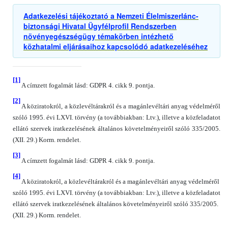
Adatkezelési tájékoztató a Nemzeti Élelmiszerlánc-
biztonsági Hivatal Ügyfélprofil Rendszerben
növényegészségügy témakörben intézhető
közhatalmi eljárásaihoz kapcsolódó adatkezeléséhez
[1]
A címzett fogalmát lásd: GDPR 4. cikk 9. pontja.
[2]
A köziratokról, a közlevéltárakról és a magánlevéltári anyag védelméről
szóló 1995. évi LXVI. törvény (a továbbiakban: Ltv.), illetve a közfeladatot
ellátó szervek iratkezelésének általános követelményeiről szóló 335/2005.
(XII. 29.) Korm. rendelet.
[3]
A címzett fogalmát lásd: GDPR 4. cikk 9. pontja.
[4]
A köziratokról, a közlevéltárakról és a magánlevéltári anyag védelméről
szóló 1995. évi LXVI. törvény (a továbbiakban: Ltv.), illetve a közfeladatot
ellátó szervek iratkezelésének általános követelményeiről szóló 335/2005.
(XII. 29.) Korm. rendelet.