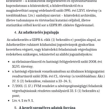
kezelésére – a közokiratok megőrzésével és nyilvántartásával
kapcsolatosan a köziratokról, a közlevéltárakról és a
magánlevéltári anyag védelméről szóló 1995. évi LXVI. törvény (a
továbbiakban: Ltv.)
szabályai szerint – közérdekű archiválás,
illetve tudományos és történelmi kutatási céljából, illetve
statisztikai célból kerül sor a GDPR 89. cikkére figyelemmel.
Az adatkezelés jogalapja
Az adatkezelés a GDPR 6. cikk (1) bekezdés e) pontján alapul, az
Adatkezelőre ruházott közhatalmi jogosítványok gyakorlása
keretében végzett, vagy közérdekű feladatainak végrehajtása
érdekében szükséges, tekintettel az alábbi jogszabályokra:
az élelmiszerláncról és hatósági felügyeletéről szóló 2008. évi
XLVI. törvény;
a hatósági eljárások vonatkozásában az általános közigazgatási
rendtartásról szóló 2016. évi CL. törvény (a továbbiakban: Ákr.)
27. § (2) bekezdése, valamint a 33–34. §;
7/2001. (I. 17.) FVM rendelet a növényegészségügyi feladatok
végrehajtásának részletes szabályairól 33. § (1) bekezdés a)
pont;
Ltv. 4. § és 9. §.
A kezelt személyes adatok forrása