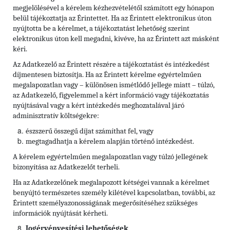
megjelölésével a kérelem kézhezvételétől számított egy hónapon
belül tájékoztatja az Érintettet. Ha az Érintett elektronikus úton
nyújtotta be a kérelmet, a tájékoztatást lehetőség szerint
elektronikus úton kell megadni, kivéve, ha az Érintett azt másként
kéri.
Az Adatkezelő az Érintett részére a tájékoztatást és intézkedést
díjmentesen biztosítja. Ha az Érintett kérelme egyértelműen
megalapozatlan vagy – különösen ismétlődő jellege miatt – túlzó,
az Adatkezelő, figyelemmel a kért információ vagy tájékoztatás
nyújtásával vagy a kért intézkedés meghozatalával járó
adminisztratív költségekre:
észszerű összegű díjat számíthat fel, vagy
megtagadhatja a kérelem alapján történő intézkedést.
A kérelem egyértelműen megalapozatlan vagy túlzó jellegének
bizonyítása az Adatkezelőt terheli.
Ha az Adatkezelőnek megalapozott kétségei vannak a kérelmet
benyújtó természetes személy kilétével kapcsolatban, további, az
Érintett személyazonosságának megerősítéséhez szükséges
információk nyújtását kérheti.
Jogérvényesítési lehetőségek