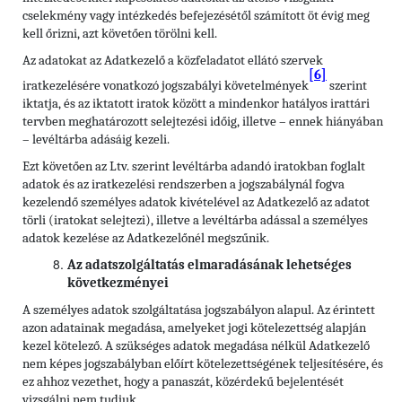
cselekmény vagy intézkedés befejezésétől számított öt évig meg
kell őrizni, azt követően törölni kell.
Az adatokat az Adatkezelő a közfeladatot ellátó szervek
[6]
iratkezelésére vonatkozó jogszabályi követelmények
szerint
iktatja, és az iktatott iratok között a mindenkor hatályos irattári
tervben meghatározott selejtezési időig, illetve – ennek hiányában
– levéltárba adásáig kezeli.
Ezt követően az Ltv. szerint levéltárba adandó iratokban foglalt
adatok és az iratkezelési rendszerben a jogszabálynál fogva
kezelendő személyes adatok kivételével az Adatkezelő az adatot
törli (iratokat selejtezi), illetve a levéltárba adással a személyes
adatok kezelése az Adatkezelőnél megszűnik.
Az adatszolgáltatás elmaradásának lehetséges
következményei
A személyes adatok szolgáltatása jogszabályon alapul. Az érintett
azon adatainak megadása, amelyeket jogi kötelezettség alapján
kezel kötelező. A szükséges adatok megadása nélkül Adatkezelő
nem képes jogszabályban előírt kötelezettségének teljesítésére, és
ez ahhoz vezethet, hogy a panaszát, közérdekű bejelentését
vizsgálni nem tudjuk.