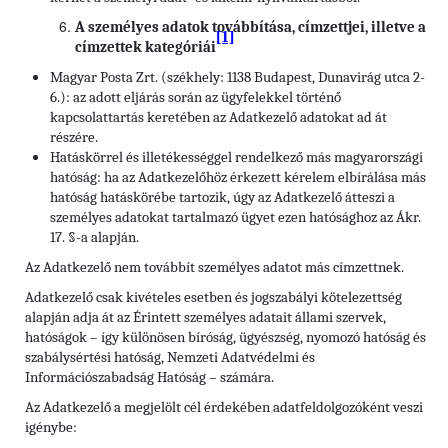
A személyes adatok továbbítása, címzettjei, illetve a
[1]
címzettek kategóriái
Magyar Posta Zrt. (székhely: 1138 Budapest, Dunavirág utca 2-
6.): az adott eljárás során az ügyfelekkel történő
kapcsolattartás keretében az Adatkezelő adatokat ad át
részére.
Hatáskörrel és illetékességgel rendelkező más magyarországi
hatóság: ha az Adatkezelőhöz érkezett kérelem elbírálása más
hatóság hatáskörébe tartozik, úgy az Adatkezelő átteszi a
személyes adatokat tartalmazó ügyet ezen hatósághoz az Ákr.
17. §-a alapján.
Az Adatkezelő nem továbbít személyes adatot más címzettnek.
Adatkezelő csak kivételes esetben és jogszabályi kötelezettség
alapján adja át az Érintett személyes adatait állami szervek,
hatóságok – így különösen bíróság, ügyészség, nyomozó hatóság és
szabálysértési hatóság, Nemzeti Adatvédelmi és
Információszabadság Hatóság – számára.
Az Adatkezelő a megjelölt cél érdekében adatfeldolgozóként veszi
igénybe: