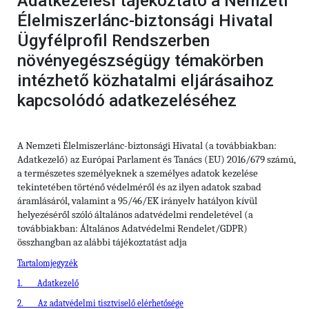
Adatkezelési tájékoztató a Nemzeti
Élelmiszerlánc-biztonsági Hivatal
Ügyfélprofil Rendszerben
növényegészségügy témakörben
intézhető közhatalmi eljárásaihoz
kapcsolódó adatkezeléséhez
A Nemzeti Élelmiszerlánc-biztonsági Hivatal (a továbbiakban:
Adatkezelő) az Európai Parlament és Tanács (EU) 2016/679 számú,
a természetes személyeknek a személyes adatok kezelése
tekintetében történő védelméről és az ilyen adatok szabad
áramlásáról, valamint a 95/46/EK irányelv hatályon kívül
helyezéséről szóló általános adatvédelmi rendeletével (a
továbbiakban: Általános Adatvédelmi Rendelet/GDPR)
összhangban az alábbi tájékoztatást adja
Tartalomjegyzék
1.
Adatkezelő
2.
Az adatvédelmi tisztviselő elérhetősége