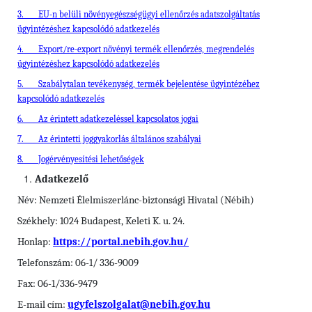
3.
EU-n belüli növényegészségügyi ellenőrzés adatszolgáltatás
ügyintézéshez kapcsolódó adatkezelés
4.
Export/re-export növényi termék ellenőrzés, megrendelés
ügyintézéshez kapcsolódó adatkezelés
5.
Szabálytalan tevékenység, termék bejelentése ügyintézéhez
kapcsolódó adatkezelés
6.
Az érintett adatkezeléssel kapcsolatos jogai
7.
Az érintetti joggyakorlás általános szabályai
8.
Jogérvényesítési lehetőségek
Adatkezelő
Név: Nemzeti Élelmiszerlánc-biztonsági Hivatal (Nébih)
Székhely: 1024 Budapest, Keleti K. u. 24.
Honlap:
https://portal.nebih.gov.hu/
Telefonszám: 06-1/ 336-9009
Fax: 06-1/336-9479
E-mail cím:
ugyfelszolgalat@nebih.gov.hu