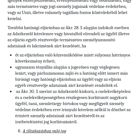
igények előterjesztéséhez, érvényesítéséhez vagy védelméhez, vagy
más természetes vagy jogi személy jogainak védelme érdekében,
vagy az Unió, illetve valamely tagállam fontos közérdekéből lehet
kezelni.
Továbbá hatósági eljárásban az Ákr. 28. § alapján indokolt esetben
az Adatkezelő kérelemre vagy hivatalból elrendeli az ügyfél illetve
az eljárás egyéb résztvevője természetes személyazonosító
adatainak és lakcímének zárt kezelését, ha
őt az eljárásban való közreműködése miatt súlyosan hátrányos
következmény érheti;
ugyanazon tényállás alapján a jogerősen vagy véglegesen
lezárt, vagy párhuzamosan zajló és a hatóság előtt ismert más
bírósági vagy hatósági eljárásban az ügyfél vagy az eljárás
egyéb résztvevője adatainak zárt kezelését rendelték el.
az Ákr. 30. § szerint az Adatkezelő kiskorú, a cselekvőképtelen
és a cselekvőképességében részlegesen korlátozott nagykorú
ügyfél, tanú, szemletárgy-birtokos vagy megfigyelt személy
védelme érdekében erre irányuló kérelem nélkül is dönthet az
érintett személy adatainak zárt kezeléséről és az
iratbetekintési jog korlátozásáról.
A tiltakozáshoz való jog