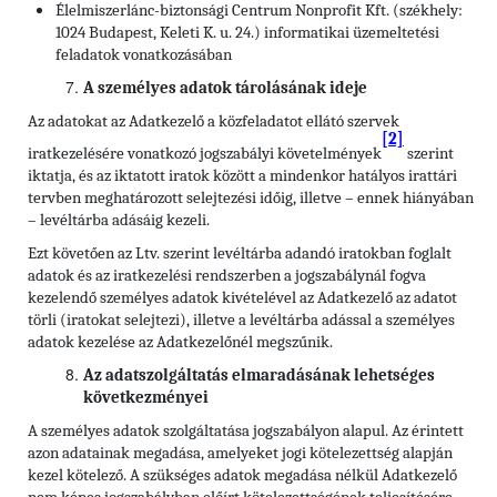
Élelmiszerlánc-biztonsági Centrum Nonprofit Kft. (székhely:
1024 Budapest, Keleti K. u. 24.) informatikai üzemeltetési
feladatok vonatkozásában
A személyes adatok tárolásának ideje
Az adatokat az Adatkezelő a közfeladatot ellátó szervek
[2]
iratkezelésére vonatkozó jogszabályi követelmények
szerint
iktatja, és az iktatott iratok között a mindenkor hatályos irattári
tervben meghatározott selejtezési időig, illetve – ennek hiányában
– levéltárba adásáig kezeli.
Ezt követően az Ltv. szerint levéltárba adandó iratokban foglalt
adatok és az iratkezelési rendszerben a jogszabálynál fogva
kezelendő személyes adatok kivételével az Adatkezelő az adatot
törli (iratokat selejtezi), illetve a levéltárba adással a személyes
adatok kezelése az Adatkezelőnél megszűnik.
Az adatszolgáltatás elmaradásának lehetséges
következményei
A személyes adatok szolgáltatása jogszabályon alapul. Az érintett
azon adatainak megadása, amelyeket jogi kötelezettség alapján
kezel kötelező. A szükséges adatok megadása nélkül Adatkezelő