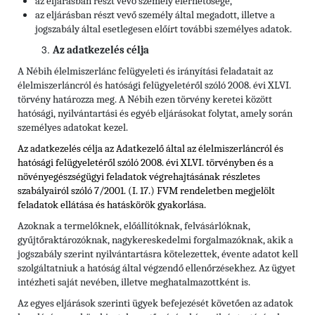
az eljárásban részt vevő személy elérhetősége,
az eljárásban részt vevő személy által megadott, illetve a
jogszabály által esetlegesen előírt további személyes adatok.
Az adatkezelés célja
A Nébih élelmiszerlánc felügyeleti és irányítási feladatait az
élelmiszerláncról és hatósági felügyeletéről szóló 2008. évi XLVI.
törvény határozza meg. A Nébih ezen törvény keretei között
hatósági, nyilvántartási és egyéb eljárásokat folytat, amely során
személyes adatokat kezel.
Az adatkezelés célja az Adatkezelő által az élelmiszerláncról és
hatósági felügyeletéről szóló 2008. évi XLVI. törvényben és
a
növényegészségügyi feladatok végrehajtásának részletes
szabályairól szóló 7/2001. (I. 17.) FVM rendeletben
megjelölt
feladatok ellátása és hatáskörök gyakorlása.
Azoknak a termelőknek, előállítóknak, felvásárlóknak,
gyűjtőraktározóknak, nagykereskedelmi forgalmazóknak, akik a
jogszabály szerint nyilvántartásra kötelezettek, évente adatot kell
szolgáltatniuk a hatóság által végzendő ellenőrzésekhez. Az ügyet
intézheti saját nevében, illetve meghatalmazottként is.
Az egyes eljárások szerinti ügyek befejezését követően az adatok