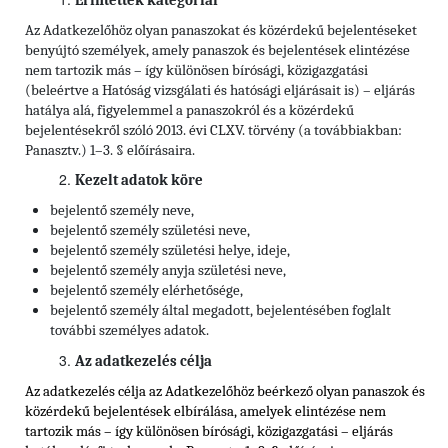
Érintettek kategóriái
Az Adatkezelőhöz olyan panaszokat és közérdekű bejelentéseket
benyújtó személyek, amely panaszok és bejelentések elintézése
nem tartozik más – így különösen bírósági, közigazgatási
(beleértve a Hatóság vizsgálati és hatósági eljárásait is) – eljárás
hatálya alá, figyelemmel a panaszokról és a közérdekű
bejelentésekről szóló 2013. évi CLXV. törvény (a továbbiakban:
Panasztv.) 1–3. § előírásaira.
Kezelt adatok köre
bejelentő személy neve,
bejelentő személy születési neve,
bejelentő személy születési helye, ideje,
bejelentő személy anyja születési neve,
bejelentő személy elérhetősége,
bejelentő személy által megadott, bejelentésében foglalt
további személyes adatok.
Az adatkezelés célja
Az adatkezelés célja az Adatkezelőhöz beérkező olyan panaszok és
közérdekű bejelentések elbírálása, amelyek elintézése nem
tartozik más – így különösen bírósági, közigazgatási – eljárás