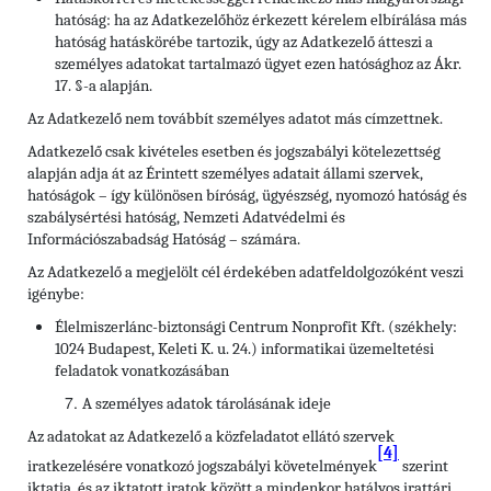
hatóság: ha az Adatkezelőhöz érkezett kérelem elbírálása más
hatóság hatáskörébe tartozik, úgy az Adatkezelő átteszi a
személyes adatokat tartalmazó ügyet ezen hatósághoz az Ákr.
17. §-a alapján.
Az Adatkezelő nem továbbít személyes adatot más címzettnek.
Adatkezelő csak kivételes esetben és jogszabályi kötelezettség
alapján adja át az Érintett személyes adatait állami szervek,
hatóságok – így különösen bíróság, ügyészség, nyomozó hatóság és
szabálysértési hatóság, Nemzeti Adatvédelmi és
Információszabadság Hatóság – számára.
Az Adatkezelő a megjelölt cél érdekében adatfeldolgozóként veszi
igénybe:
Élelmiszerlánc-biztonsági Centrum Nonprofit Kft. (székhely:
1024 Budapest, Keleti K. u. 24.) informatikai üzemeltetési
feladatok vonatkozásában
A személyes adatok tárolásának ideje
Az adatokat az Adatkezelő a közfeladatot ellátó szervek
[4]
iratkezelésére vonatkozó jogszabályi követelmények
szerint
iktatja, és az iktatott iratok között a mindenkor hatályos irattári