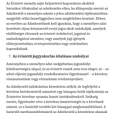
Az Érintett személy saját helyzetével kapcsolatos okokból
bármikor tiltakozhat az adatkezelés ellen, ha álláspontja szerint az
Adatkezelő a személyes adatát a jelen adatkezelési tájékoztatóban
megjelölt céllal összefüggésben nem megfelelően kezelné. Ebben
az esetben az Adatkezelőnek kell igazolnia, hogy a személyes adat
kezelését olyan kényszerítő erejű jogos okok indokolják, amelyek
elsőbbséget élveznek az érintett érdekeivel, jogaival és
szabadságaival szemben, vagy amelyek jogi igények
előterjesztéséhez, érvényesítéséhez vagy védelméhez
kapcsolódnak.
Az érintetti joggyakorlás általános szabályai
Amennyiben a személyes adat szolgáltatása jogszabályi
kötelezettségen alapul, és az érintett ennek nem tesz eleget, az – az
adott eljárási jogszabály rendelkezéseire figyelemmel – a kérelem
visszautasítását vagy elutasítását eredményezheti.
Az Adatkezelő indokolatlan késedelem nélkül, de legfeljebb a
kérelem beérkezésétől számított egy hónapon belül tájékoztatja az
Érintettet kérelme nyomán hozott intézkedésekről. Szükség
esetén, figyelembe véve a kérelem összetettségét és a kérelmek
számát, ez a határidő további két hónappal meghosszabbítható. A
határidő meghosszabbításáról az Adatkezelő a késedelem okainak