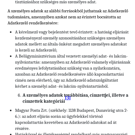
tisztázásához szükséges más személyes adat.
A személyes adatok az alábbi forrásokból juthatnak az Adatkezelő
tudomására, amennyiben azokat nem az érintett bocsátotta az
Adatkezelő rendelkezésére:
A kérelmező vagy bejelentést tevő érintett: a hatóság eljárását
kezdeményező személy azonosításához szükséges személyes
adatok mellett az általa önként megadott személyes adatokat
is kezeli az Adatkezelő;
A Belügyminisztérium által vezetett személyi adat- és lakcím-
nyilvántartás: amennyiben az Adatkezelő valamely eljárásának
eredményes lefolytatásához szükség van a nyilatkozatára,
azonban az Adatkezelő rendelkezésére álló kapcsolattartási
címén nem elérhető, úgy az Adatkezelő adatszolgáltatást
kérhet a személyi adat- és lakcím-nyilvántartásból.
A személyes adatok továbbítása, címzettjei, illetve a
[3]
címzettek kategóriái
Magyar Posta Zrt. (székhely: 1138 Budapest, Dunavirág utca 2-
6.): az adott eljárás során az ügyfelekkel történő
kapcsolattartás keretében az Adatkezelő adatokat ad át
részére.
Hatáskörrel és illetékességgel rendelkező más magyarországi