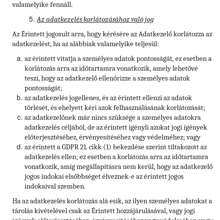
valamelyike fennáll.
Az adatkezelés korlátozásához való jog
Az Érintett jogosult arra, hogy kérésére az Adatkezelő korlátozza az
adatkezelést, ha az alábbiak valamelyike teljesül:
az érintett vitatja a személyes adatok pontosságát, ez esetben a
korlátozás arra az időtartamra vonatkozik, amely lehetővé
teszi, hogy az adatkezelő ellenőrizze a személyes adatok
pontosságát;
az adatkezelés jogellenes, és az érintett ellenzi az adatok
törlését, és ehelyett kéri azok felhasználásának korlátozását;
az adatkezelőnek már nincs szüksége a személyes adatokra
adatkezelés céljából, de az érintett igényli azokat jogi igények
előterjesztéséhez, érvényesítéséhez vagy védelméhez; vagy
az érintett a GDPR 21. cikk (1) bekezdése szerint tiltakozott az
adatkezelés ellen; ez esetben a korlátozás arra az időtartamra
vonatkozik, amíg megállapításra nem kerül, hogy az adatkezelő
jogos indokai elsőbbséget élveznek-e az érintett jogos
indokaival szemben.
Ha az adatkezelés korlátozás alá esik, az ilyen személyes adatokat a
tárolás kivételével csak az Érintett hozzájárulásával, vagy jogi