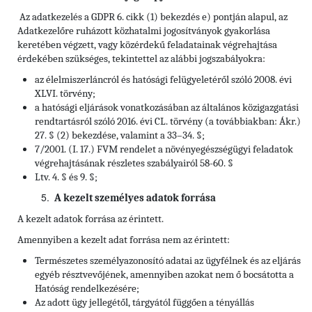
Az adatkezelés a GDPR 6. cikk (1) bekezdés e) pontján alapul, az
Adatkezelőre ruházott közhatalmi jogosítványok gyakorlása
keretében végzett, vagy közérdekű feladatainak végrehajtása
érdekében szükséges, tekintettel az alábbi jogszabályokra:
az élelmiszerláncról és hatósági felügyeletéről szóló 2008. évi
XLVI. törvény;
a hatósági eljárások vonatkozásában az általános közigazgatási
rendtartásról szóló 2016. évi CL. törvény (a továbbiakban: Ákr.)
27. § (2) bekezdése, valamint a 33–34. §;
7/2001. (I. 17.) FVM rendelet a növényegészségügyi feladatok
végrehajtásának részletes szabályairól 58-60. §
Ltv. 4. § és 9. §;
A kezelt személyes adatok forrása
A kezelt adatok forrása az érintett.
Amennyiben a kezelt adat forrása nem az érintett:
Természetes személyazonosító adatai az ügyfélnek és az eljárás
egyéb résztvevőjének, amennyiben azokat nem ő bocsátotta a
Hatóság rendelkezésére;
Az adott ügy jellegétől, tárgyától függően a tényállás