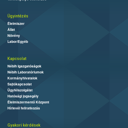
Ügyintézés
Élelmiszer
Állat
Növény
Labor/Egyéb
Kapcsolat
Nébih Igazgatóságok
Nébih Laboratóriumok
Kormányhivatalok
Sajtókapcsolat
Ügyfélszolgálat
Hatósági jogsegély
Élelmiszermentő Központ
Hírlevél feliratkozás
Gyakori kérdések