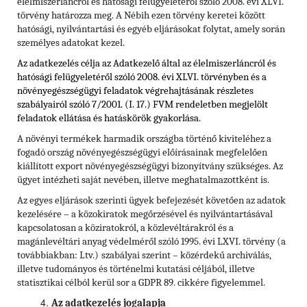
élelmiszerláncról és hatósági felügyeletéről szóló 2008. évi XLVI.
törvény határozza meg. A Nébih ezen törvény keretei között
hatósági, nyilvántartási és egyéb eljárásokat folytat, amely során
személyes adatokat kezel.
Az adatkezelés célja az Adatkezelő által az élelmiszerláncról és
hatósági felügyeletéről szóló 2008. évi XLVI. törvényben és
a
növényegészségügyi feladatok végrehajtásának részletes
szabályairól szóló 7/2001. (I. 17.) FVM rendeletben
megjelölt
feladatok ellátása és hatáskörök gyakorlása.
A növényi termékek harmadik országba történő kiviteléhez a
fogadó ország növényegészségügyi előírásainak megfelelően
kiállított export növényegészségügyi bizonyítvány szükséges. Az
ügyet intézheti saját nevében, illetve meghatalmazottként is.
Az egyes eljárások szerinti ügyek befejezését követően az adatok
kezelésére – a közokiratok megőrzésével és nyilvántartásával
kapcsolatosan a köziratokról, a közlevéltárakról és a
magánlevéltári anyag védelméről szóló 1995. évi LXVI. törvény (a
továbbiakban: Ltv.)
szabályai szerint – közérdekű archiválás,
illetve tudományos és történelmi kutatási céljából, illetve
statisztikai célból kerül sor a GDPR 89. cikkére figyelemmel.
Az adatkezelés jogalapja