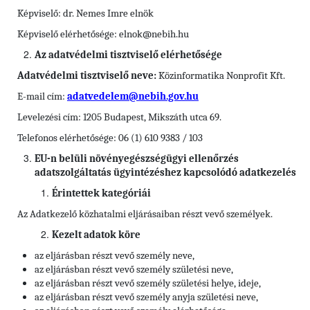
Képviselő: dr. Nemes Imre elnök
Képviselő elérhetősége: elnok@nebih.hu
Az adatvédelmi tisztviselő elérhetősége
Adatvédelmi tisztviselő neve:
Közinformatika Nonprofit Kft.
E-mail cím:
adatvedelem@nebih.gov.hu
Levelezési cím: 1205 Budapest, Mikszáth utca 69.
Telefonos elérhetősége: 06 (1) 610 9383 / 103
EU-n belüli növényegészségügyi ellenőrzés
adatszolgáltatás ügyintézéshez kapcsolódó adatkezelés
Érintettek kategóriái
Az Adatkezelő közhatalmi eljárásaiban részt vevő személyek.
Kezelt adatok köre
az eljárásban részt vevő személy neve,
az eljárásban részt vevő személy születési neve,
az eljárásban részt vevő személy születési helye, ideje,
az eljárásban részt vevő személy anyja születési neve,