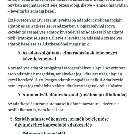
tervben meghatározott selejtezési időig, illetve – ennek hiányában
– levéltárba adásáig kezeli.
Ezt követően az Ltv. szerint levéltárba adandó iratokban foglalt
adatok és az iratkezelési rendszerben a jogszabálynál fogva
kezelendő személyes adatok kivételével az Adatkezelő az adatot
törli (iratokat selejtezi), illetve a levéltárba adással a személyes
adatok kezelése az Adatkezelőnél megszűnik.
Az adatszolgáltatás elmaradásának lehetséges
következményei
A személyes adatok szolgáltatása jogszabályon alapul. Az érintett
azon adatainak megadása, amelyeket jogi kötelezettség alapján
kezel kötelező. A szükséges adatok megadása nélkül Adatkezelő
nem képes jogszabályban előírt kötelezettségének teljesítésére.
Automatizált döntéshozatal (továbbá profilalkotás)
Az adatkezelés során automatizált döntéshozatalra, ideértve a
profilalkotást is, nem kerül sor.
Szabálytalan tevékenység, termék bejelentése
ügyintézéhez kapcsolódó adatkezelés