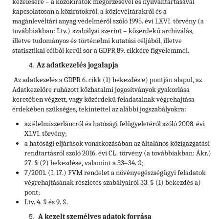
kezelésére – a közokiratok megőrzésével és nyilvántartásával
kapcsolatosan a köziratokról, a közlevéltárakról és a
magánlevéltári anyag védelméről szóló 1995. évi LXVI. törvény (a
továbbiakban: Ltv.)
szabályai szerint – közérdekű archiválás,
illetve tudományos és történelmi kutatási céljából, illetve
statisztikai célból kerül sor a GDPR 89. cikkére figyelemmel.
Az adatkezelés jogalapja
Az adatkezelés a GDPR 6. cikk (1) bekezdés e) pontján alapul, az
Adatkezelőre ruházott közhatalmi jogosítványok gyakorlása
keretében végzett, vagy közérdekű feladatainak végrehajtása
érdekében szükséges, tekintettel az alábbi jogszabályokra:
az élelmiszerláncról és hatósági felügyeletéről szóló 2008. évi
XLVI. törvény;
a hatósági eljárások vonatkozásában az általános közigazgatási
rendtartásról szóló 2016. évi CL. törvény (a továbbiakban: Ákr.)
27. § (2) bekezdése, valamint a 33–34. §;
7/2001. (I. 17.) FVM rendelet a növényegészségügyi feladatok
végrehajtásának részletes szabályairól 33. § (1) bekezdés a)
pont;
Ltv. 4. § és 9. §.
A kezelt személyes adatok forrása