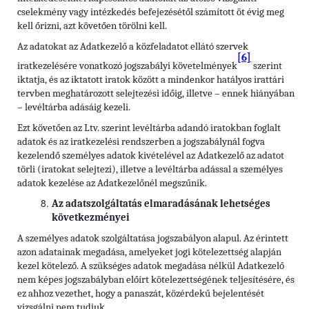
cselekmény vagy intézkedés befejezésétől számított öt évig meg
kell őrizni, azt követően törölni kell.
Az adatokat az Adatkezelő a közfeladatot ellátó szervek
[6]
iratkezelésére vonatkozó jogszabályi követelmények
szerint
iktatja, és az iktatott iratok között a mindenkor hatályos irattári
tervben meghatározott selejtezési időig, illetve – ennek hiányában
– levéltárba adásáig kezeli.
Ezt követően az Ltv. szerint levéltárba adandó iratokban foglalt
adatok és az iratkezelési rendszerben a jogszabálynál fogva
kezelendő személyes adatok kivételével az Adatkezelő az adatot
törli (iratokat selejtezi), illetve a levéltárba adással a személyes
adatok kezelése az Adatkezelőnél megszűnik.
Az adatszolgáltatás elmaradásának lehetséges
következményei
A személyes adatok szolgáltatása jogszabályon alapul. Az érintett
azon adatainak megadása, amelyeket jogi kötelezettség alapján
kezel kötelező. A szükséges adatok megadása nélkül Adatkezelő
nem képes jogszabályban előírt kötelezettségének teljesítésére, és
ez ahhoz vezethet, hogy a panaszát, közérdekű bejelentését
vizsgálni nem tudjuk.