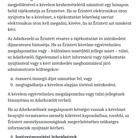
megjelölésével a kérelem kézhezvételétől számított egy hónapon
belül tájékoztatja az Érintettet. Ha az Érintett elektronikus úton
nyújtotta be a kérelmet, a tájékoztatást lehetőség szerint
elektronikus úton kell megadni, kivéve, ha az Érintett azt másként
kéri.
Az Adatkezelő az Érintett részére a tájékoztatást és intézkedést
díjmentesen biztosítja. Ha az Érintett kérelme egyértelműen
megalapozatlan vagy – különösen ismétlődő jellege miatt – túlzó,
az Adatkezelő, figyelemmel a kért információ vagy tájékoztatás
nyújtásával vagy a kért intézkedés meghozatalával járó
adminisztratív költségekre:
észszerű összegű díjat számíthat fel, vagy
megtagadhatja a kérelem alapján történő intézkedést.
A kérelem egyértelműen megalapozatlan vagy túlzó jellegének
bizonyítása az Adatkezelőt terheli.
Ha az Adatkezelőnek megalapozott kétségei vannak a kérelmet
benyújtó természetes személy kilétével kapcsolatban, további, az
Érintett személyazonosságának megerősítéséhez szükséges
információk nyújtását kérheti.
Jogérvényesítési lehetőségek