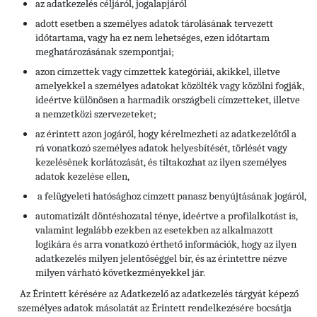
az adatkezelés céljáról, jogalapjáról
adott esetben a személyes adatok tárolásának tervezett
időtartama, vagy ha ez nem lehetséges, ezen időtartam
meghatározásának szempontjai;
azon címzettek vagy címzettek kategóriái, akikkel, illetve
amelyekkel a személyes adatokat közölték vagy közölni fogják,
ideértve különösen a harmadik országbeli címzetteket, illetve
a nemzetközi szervezeteket;
az érintett azon jogáról, hogy kérelmezheti az adatkezelőtől a
rá vonatkozó személyes adatok helyesbítését, törlését vagy
kezelésének korlátozását, és tiltakozhat az ilyen személyes
adatok kezelése ellen,
a felügyeleti hatósághoz címzett panasz benyújtásának jogáról,
automatizált döntéshozatal ténye, ideértve a profilalkotást is,
valamint legalább ezekben az esetekben az alkalmazott
logikára és arra vonatkozó érthető információk, hogy az ilyen
adatkezelés milyen jelentőséggel bír, és az érintettre nézve
milyen várható következményekkel jár.
Az Érintett kérésére az Adatkezelő az adatkezelés tárgyát képező
személyes adatok másolatát az Érintett rendelkezésére bocsátja