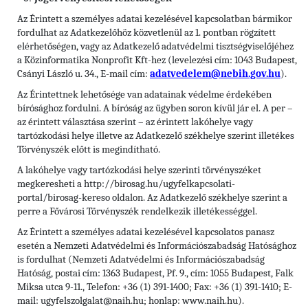
Az Érintett a személyes adatai kezelésével kapcsolatban bármikor
fordulhat az Adatkezelőhöz közvetlenül az 1. pontban rögzített
elérhetőségen, vagy az Adatkezelő adatvédelmi tisztségviselőjéhez
a Közinformatika Nonprofit Kft-hez (levelezési cím: 1043 Budapest,
Csányi László u. 34., E-mail cím:
adatvedelem@nebih.gov.hu
).
Az Érintettnek lehetősége van adatainak védelme érdekében
bírósághoz fordulni. A bíróság az ügyben soron kívül jár el. A per –
az érintett választása szerint – az érintett lakóhelye vagy
tartózkodási helye illetve az Adatkezelő székhelye szerint illetékes
Törvényszék előtt is megindítható.
A lakóhelye vagy tartózkodási helye szerinti törvényszéket
megkeresheti a http://birosag.hu/ugyfelkapcsolati-
portal/birosag-kereso oldalon. Az Adatkezelő székhelye szerint a
perre a Fővárosi Törvényszék rendelkezik illetékességgel.
Az Érintett a személyes adatai kezelésével kapcsolatos panasz
esetén a Nemzeti Adatvédelmi és Információszabadság Hatósághoz
is fordulhat (Nemzeti Adatvédelmi és Információszabadság
Hatóság, postai cím: 1363 Budapest, Pf. 9., cím: 1055 Budapest, Falk
Miksa utca 9-11., Telefon: +36 (1) 391-1400; Fax: +36 (1) 391-1410; E-
mail: ugyfelszolgalat@naih.hu; honlap: www.naih.hu).