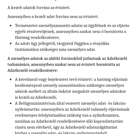
A kezelt adatok forrása az érintett.
Amennyiben a kezelt adat forrása nem az érintett:
Természetes személyazonosító adatai az ügyfélnek és az eljárás
egyéb résztvevőjének, amennyiben azokat nem ő bocsátotta a
Hatóság rendelkezésére;
Az adott ügy jellegétől, tárgyától függően a tényállás
tisztázásához szükséges más személyes adat.
A személyes adatok az alábbi forrásokból juthatnak az Adatkezelő
tudomására, amennyiben azokat nem az érintett bocsátotta az
Adatkezelő rendelkezésére:
A kérelmező vagy bejelentést tevő érintett: a hatóság eljárását
kezdeményező személy azonosításához szükséges személyes
adatok mellett az általa önként megadott személyes adatokat
is kezeli az Adatkezelő;
A Belügyminisztérium által vezetett személyi adat- és lakcím-
nyilvántartás: amennyiben az Adatkezelő valamely eljárásának
eredményes lefolytatásához szükség van a nyilatkozatára,
azonban az Adatkezelő rendelkezésére álló kapcsolattartási
címén nem elérhető, úgy az Adatkezelő adatszolgáltatást
kérhet a személyi adat- és lakcím-nyilvántartásból.