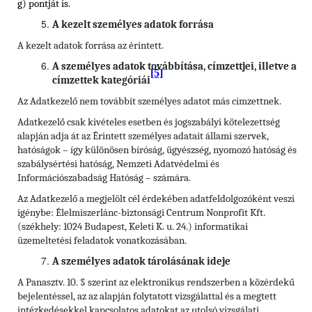
g) pontját is.
A kezelt személyes adatok forrása
A kezelt adatok forrása az érintett.
A személyes adatok továbbítása, címzettjei, illetve a
[5]
címzettek kategóriái
Az Adatkezelő nem továbbít személyes adatot más címzettnek.
Adatkezelő csak kivételes esetben és jogszabályi kötelezettség
alapján adja át az Érintett személyes adatait állami szervek,
hatóságok – így különösen bíróság, ügyészség, nyomozó hatóság és
szabálysértési hatóság, Nemzeti Adatvédelmi és
Információszabadság Hatóság – számára.
Az Adatkezelő a megjelölt cél érdekében adatfeldolgozóként veszi
igénybe: Élelmiszerlánc-biztonsági Centrum Nonprofit Kft.
(székhely: 1024 Budapest, Keleti K. u. 24.) informatikai
üzemeltetési feladatok vonatkozásában.
A személyes adatok tárolásának ideje
A Panasztv. 10. § szerint az elektronikus rendszerben a közérdekű
bejelentéssel, az az alapján folytatott vizsgálattal és a megtett
intézkedésekkel kapcsolatos adatokat az utolsó vizsgálati