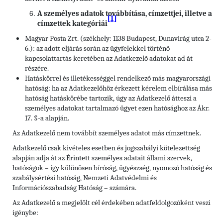
A személyes adatok továbbítása, címzettjei, illetve a
[1]
címzettek kategóriái
Magyar Posta Zrt. (székhely: 1138 Budapest, Dunavirág utca 2-
6.): az adott eljárás során az ügyfelekkel történő
kapcsolattartás keretében az Adatkezelő adatokat ad át
részére.
Hatáskörrel és illetékességgel rendelkező más magyarországi
hatóság: ha az Adatkezelőhöz érkezett kérelem elbírálása más
hatóság hatáskörébe tartozik, úgy az Adatkezelő átteszi a
személyes adatokat tartalmazó ügyet ezen hatósághoz az Ákr.
17. §-a alapján.
Az Adatkezelő nem továbbít személyes adatot más címzettnek.
Adatkezelő csak kivételes esetben és jogszabályi kötelezettség
alapján adja át az Érintett személyes adatait állami szervek,
hatóságok – így különösen bíróság, ügyészség, nyomozó hatóság és
szabálysértési hatóság, Nemzeti Adatvédelmi és
Információszabadság Hatóság – számára.
Az Adatkezelő a megjelölt cél érdekében adatfeldolgozóként veszi
igénybe: