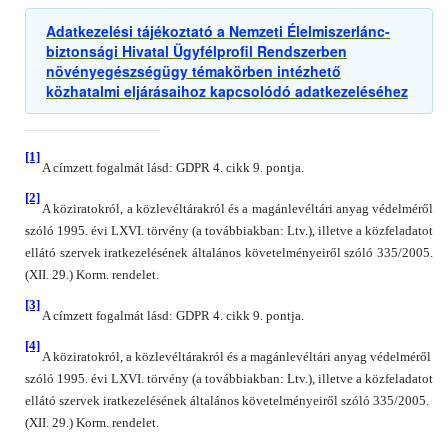
Adatkezelési tájékoztató a Nemzeti Élelmiszerlánc-
biztonsági Hivatal Ügyfélprofil Rendszerben
növényegészségügy témakörben intézhető
közhatalmi eljárásaihoz kapcsolódó adatkezeléséhez
[1]
A címzett fogalmát lásd: GDPR 4. cikk 9. pontja.
[2]
A köziratokról, a közlevéltárakról és a magánlevéltári anyag védelméről
szóló 1995. évi LXVI. törvény (a továbbiakban: Ltv.), illetve a közfeladatot
ellátó szervek iratkezelésének általános követelményeiről szóló 335/2005.
(XII. 29.) Korm. rendelet.
[3]
A címzett fogalmát lásd: GDPR 4. cikk 9. pontja.
[4]
A köziratokról, a közlevéltárakról és a magánlevéltári anyag védelméről
szóló 1995. évi LXVI. törvény (a továbbiakban: Ltv.), illetve a közfeladatot
ellátó szervek iratkezelésének általános követelményeiről szóló 335/2005.
(XII. 29.) Korm. rendelet.