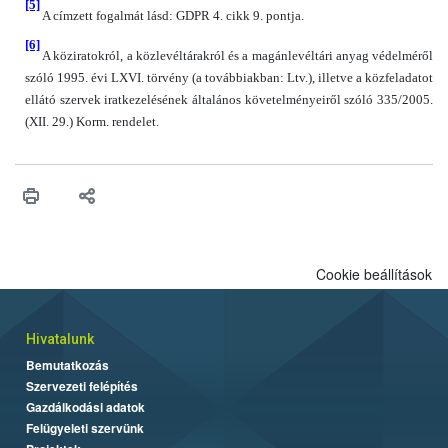
[5]
A címzett fogalmát lásd: GDPR 4. cikk 9. pontja.
[6]
A köziratokról, a közlevéltárakról és a magánlevéltári anyag védelméről
szóló 1995. évi LXVI. törvény (a továbbiakban: Ltv.), illetve a közfeladatot
ellátó szervek iratkezelésének általános követelményeiről szóló 335/2005.
(XII. 29.) Korm. rendelet.
Cookie beállítások
Hivatalunk
Bemutatkozás
Szervezeti felépítés
Gazdálkodási adatok
Felügyeleti szervünk