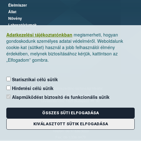
Élelmiszer
Állat
Növény
Laboratóriumok
Labor/Egyéb
Adatkezelési tájékoztatónkban
megismerheti, hogyan
gondoskodunk személyes adatai védelméről. Weboldalunk
cookie-kat (sütiket) használ a jobb felhasználói élmény
érdekében, melynek biztosításához kérjük, kattintson az
„Elfogadom” gombra.
Statisztikai célú sütik
Hirdetési célú sütik
Nemzeti Élelmiszerlánc-biztonsági Hivatal
Cím: 1024 Budapest, Keleti Károly utca. 24.
Alapműködést biztosító és funkcionális sütik
Levelezési cím: 1525 Budapest. Pf. 30.
ÖSSZES SÜTI ELFOGADÁSA
E-mail:
ugyfelszolgalat@nebih.gov.hu
KIVÁLASZTOTT SÜTIK ELFOGADÁSA
Zöld szám: 06-80/263-244
Telefon: 06-1/ 336-9000
Fax: 06-1/336-9479