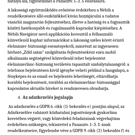
hatálya alá, figyelemmel a Panasztv. 1–3. § előírásaira.
A lakossági együttműködés erősítése érdekében a Nébih a
rendelkezésére álló eszközökkel kíván hozzájárulni a tudatos
vásárlói magatartás fejlesztéséhez, illetve a hatóság és a fogyasztók
közötti hatékonyabb és rugalmasabb kapcsolat kiépítéséhez. A
Nébih Navigátor nevű applikáción keresztül a felhasználó
közvetlenül kaphat információkat a lakosság széles körét érintő
élelmiszer-biztonsági eseményekről, másrészt az ingyenesen
hívható „Zöld szám” szolgáltatás fejlesztéseként ezen mobil
alkalmazás segítségével közvetlenül tehet bejelentést
élelmiszerlánc-biztonság területén tapasztalt szabálytalanságról: a
telefonos bejelentésen kívül igénybe veheti például a hangalapú, a
fényképes és az email-es bejelentés lehetőségét, eltárolhatja
korábbi bejelentéseit, továbbá az élelmiszerlánc-biztonsággal
kapcsolatos aktuális híreket is rendszeresen olvashatja.
Az adatkezelés jogalapja
Az adatkezelés a GDPR 6. cikk (1) bekezdés e) pontján alapul, az
Adatkezelőre ruházott közhatalmi jogosítványok gyakorlása
keretében végzett, vagy közérdekű feladatainak végrehajtása
érdekében szükséges, tekintettel a Panasztv. 1–3. §-ának
rendelkezéseire, figyelembe véve a GDPR 9. cikk (2) bekezdés f) és