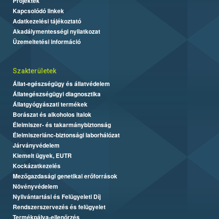
Projektek
Kapcsolódó linkek
Adatkezelési tájékoztató
Akadálymentességi nyilatkozat
Üzemeltetési információ
Szakterületek
Állat-egészségügy és állatvédelem
Állategészségügyi diagnosztika
Állatgyógyászati termékek
Borászat és alkoholos italok
Élelmiszer- és takarmánybiztonság
Élelmiszerlánc-biztonsági laborhálózat
Járványvédelem
Kiemelt ügyek, EUTR
Kockázatkezelés
Mezőgazdasági genetikai erőforrások
Növényvédelem
Nyilvántartási és Felügyeleti Díj
Rendszerszervezés és felügyelet
Termékpálya-ellenőrzés