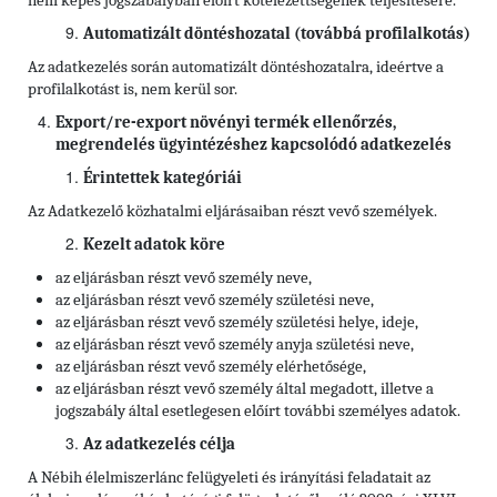
nem képes jogszabályban előírt kötelezettségének teljesítésére.
Automatizált döntéshozatal (továbbá profilalkotás)
Az adatkezelés során automatizált döntéshozatalra, ideértve a
profilalkotást is, nem kerül sor.
Export/re-export növényi termék ellenőrzés,
megrendelés ügyintézéshez kapcsolódó adatkezelés
Érintettek kategóriái
Az Adatkezelő közhatalmi eljárásaiban részt vevő személyek.
Kezelt adatok köre
az eljárásban részt vevő személy neve,
az eljárásban részt vevő személy születési neve,
az eljárásban részt vevő személy születési helye, ideje,
az eljárásban részt vevő személy anyja születési neve,
az eljárásban részt vevő személy elérhetősége,
az eljárásban részt vevő személy által megadott, illetve a
jogszabály által esetlegesen előírt további személyes adatok.
Az adatkezelés célja
A Nébih élelmiszerlánc felügyeleti és irányítási feladatait az