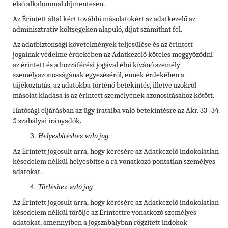
első alkalommal díjmentesen.
Az Érintett által kért további másolatokért az adatkezelő az
adminisztratív költségeken alapuló, díjat számíthat fel.
Az adatbiztonsági követelmények teljesülése és az érintett
jogainak védelme érdekében az Adatkezelő köteles meggyőződni
az érintett és a hozzáférési jogával élni kívánó személy
személyazonosságának egyezéséről, ennek érdekében a
tájékoztatás, az adatokba történő betekintés, illetve azokról
másolat kiadása is az érintett személyének azonosításához kötött.
Hatósági eljárásban az ügy irataiba való betekintésre az Ákr. 33–34.
§ szabályai irányadók.
Helyesbítéshez való jog
Az Érintett jogosult arra, hogy kérésére az Adatkezelő indokolatlan
késedelem nélkül helyesbítse a rá vonatkozó pontatlan személyes
adatokat.
Törléshez való jog
Az Érintett
jogosult arra, hogy kérésére az Adatkezelő indokolatlan
késedelem nélkül törölje az Érintettre vonatkozó személyes
adatokat, amennyiben a jogszabályban rögzített indokok