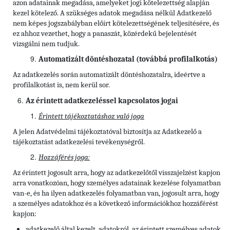
azon adatainak megadása, amelyeket jogi kötelezettség alapján
kezel kötelező. A szükséges adatok megadása nélkül Adatkezelő
nem képes jogszabályban előírt kötelezettségének teljesítésére, és
ez ahhoz vezethet, hogy a panaszát, közérdekű bejelentését
vizsgálni nem tudjuk.
Automatizált döntéshozatal (továbbá profilalkotás)
Az adatkezelés során automatizált döntéshozatalra, ideértve a
profilalkotást is, nem kerül sor.
Az érintett adatkezeléssel kapcsolatos jogai
Érintett tájékoztatáshoz való joga
A jelen Adatvédelmi tájékoztatóval biztosítja az Adatkezelő a
tájékoztatást adatkezelési tevékenységről.
Hozzáférés joga:
Az érintett jogosult arra, hogy az adatkezelőtől visszajelzést kapjon
arra vonatkozóan, hogy személyes adatainak kezelése folyamatban
van-e, és ha ilyen adatkezelés folyamatban van, jogosult arra, hogy
a személyes adatokhoz és a következő információkhoz hozzáférést
kapjon:
adatkezelő által kezelt, adatokról, az érintett személyes adatok