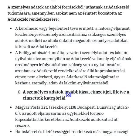
A személyes adatok az alábbi forrásokból juthatnak az Adatkezelő
tudomására, amennyiben azokat nem az érintett bocsátotta az
Adatkezelő rendelkezésére:
A kérelmező vagy bejelentést tevő érintett: a hatóság eljárását
kezdeményező személy azonosításához szükséges személyes
adatok mellett az általa önként megadott személyes adatokat
is kezeli az Adatkezelő;
A Belügyminisztérium által vezetett személyi adat- és lakcím-
nyilvántartás: amennyiben az Adatkezelő valamely eljárásának
eredményes lefolytatásához szükség van a nyilatkozatára,
azonban az Adatkezelő rendelkezésére álló kapcsolattartási
címén nem elérhető, úgy az Adatkezelő adatszolgáltatást
kérhet a személyi adat- és lakcím-nyilvántartásból;
A személyes adatok továbbítása, címzettjei, illetve a
[3]
címzettek kategóriái
Magyar Posta Zrt. (székhely: 1138 Budapest, Dunavirág utca 2-
6.): az adott eljárás során az ügyfelekkel történő
kapcsolattartás keretében az Adatkezelő adatokat ad át
részére.
Hatáskörrel és illetékességgel rendelkező más magyarországi