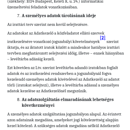
(székhely: 1024 Budapest, Keleti K. u. 24.) informatikai
üzemeltetési feladatok vonatkozásában.
A személyes adatok tárolásának ideje
Az irattári terv szerint nem kerül selejtezésre.
Az adatokat az Adatkezelő a közfeladatot ellátó szervek
[2]
iratkezelésére vonatkozó jogszabályi követelmények
szerint
iktatja, és az iktatott iratok között a mindenkor hatályos irattári
tervben meghatározott selejtezési időig, illetve – ennek hiányában
– levéltárba adásáig kezeli.
Ezt követően az Ltv. szerint levéltárba adandó iratokban foglalt
adatok és az iratkezelési rendszerben a jogszabálynál fogva
kezelendő személyes adatok kivételével az Adatkezelő az adatot
törli (iratokat selejtezi), illetve a levéltárba adással a személyes
adatok kezelése az Adatkezelőnél megszűnik.
Az adatszolgáltatás elmaradásának lehetséges
következményei
A személyes adatok szolgáltatása jogszabályon alapul. Az érintett
azon adatainak megadása, amelyeket jogi kötelezettség alapján
kezel kötelező. A szükséges adatok megadása nélkül Adatkezelő