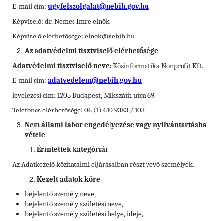
E-mail cím:
ugyfelszolgalat@nebih.gov.hu
Képviselő: dr. Nemes Imre elnök
Képviselő elérhetősége: elnok@nebih.hu
Az adatvédelmi tisztviselő elérhetősége
Adatvédelmi tisztviselő neve:
Közinformatika Nonprofit Kft.
E-mail cím:
adatvedelem@nebih.gov.hu
levelezési cím: 1205 Budapest, Mikszáth utca 69.
Telefonos elérhetősége: 06 (1) 610 9383 / 103
Nem állami labor engedélyezése vagy nyilvántartásba
vétele
Érintettek kategóriái
Az Adatkezelő közhatalmi eljárásaiban részt vevő személyek.
Kezelt adatok köre
bejelentő személy neve,
bejelentő személy születési neve,
bejelentő személy születési helye, ideje,