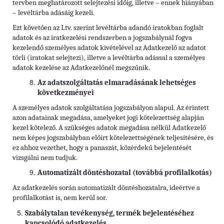
tervben meghatározott selejtezési időig, illetve – ennek hiányában
– levéltárba adásáig kezeli.
Ezt követően az Ltv. szerint levéltárba adandó iratokban foglalt
adatok és az iratkezelési rendszerben a jogszabálynál fogva
kezelendő személyes adatok kivételével az Adatkezelő az adatot
törli (iratokat selejtezi), illetve a levéltárba adással a személyes
adatok kezelése az Adatkezelőnél megszűnik.
Az adatszolgáltatás elmaradásának lehetséges
következményei
A személyes adatok szolgáltatása jogszabályon alapul. Az érintett
azon adatainak megadása, amelyeket jogi kötelezettség alapján
kezel kötelező. A szükséges adatok megadása nélkül Adatkezelő
nem képes jogszabályban előírt kötelezettségének teljesítésére, és
ez ahhoz vezethet, hogy a panaszát, közérdekű bejelentését
vizsgálni nem tudjuk.
Automatizált döntéshozatal (továbbá profilalkotás)
Az adatkezelés során automatizált döntéshozatalra, ideértve a
profilalkotást is, nem kerül sor.
Szabálytalan tevékenység, termék bejelentéséhez
kapcsolódó adatkezelés