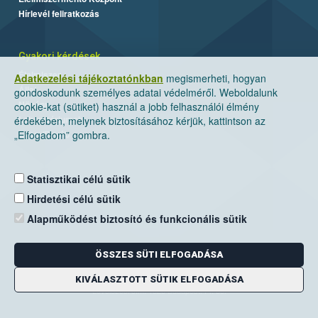
Hírlevél feliratkozás
Gyakori kérdések
Élelmiszer
Adatkezelési tájékoztatónkban
megismerheti, hogyan
Állat
gondoskodunk személyes adatai védelméről. Weboldalunk
Növény
cookie-kat (sütiket) használ a jobb felhasználói élmény
Laboratóriumok
érdekében, melynek biztosításához kérjük, kattintson az
Labor/Egyéb
„Elfogadom” gombra.
Statisztikai célú sütik
Hirdetési célú sütik
Alapműködést biztosító és funkcionális sütik
ÖSSZES SÜTI ELFOGADÁSA
Nemzeti Élelmiszerlánc-biztonsági Hivatal
Cím: 1024 Budapest, Keleti Károly utca. 24.
KIVÁLASZTOTT SÜTIK ELFOGADÁSA
Levelezési cím: 1525 Budapest. Pf. 30.