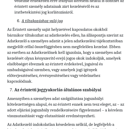
védelme érdekében erre irányuló kérelem nélkül is dönthet az
érintett személy adatainak zárt kezeléséről és az
iratbetekintési jog korlátozásáról.
A tiltakozáshoz való jog
Az Érintett személy saját helyzetével kapcsolatos okokból
bármikor tiltakozhat az adatkezelés ellen, ha álláspontja szerint az
Adatkezelő a személyes adatát a jelen adatkezelési tájékoztatóban
megjelölt céllal összefüggésben nem megfelelően kezelné. Ebben
az esetben az Adatkezelőnek kell igazolnia, hogy a személyes adat
kezelését olyan kényszerítő erejű jogos okok indokolják, amelyek
elsőbbséget élveznek az érintett érdekeivel, jogaival és
szabadságaival szemben, vagy amelyek jogi igények
előterjesztéséhez, érvényesítéséhez vagy védelméhez
kapcsolódnak.
Az érintetti joggyakorlás általános szabályai
Amennyiben a személyes adat szolgáltatása jogszabályi
kötelezettségen alapul, és az érintett ennek nem tesz eleget, az – az
adott eljárási jogszabály rendelkezéseire figyelemmel – a kérelem
visszautasítását vagy elutasítását eredményezheti.
Az Adatkezelő indokolatlan késedelem nélkül, de legfeljebb a