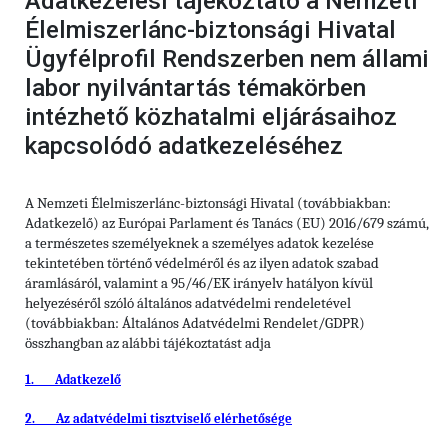
Adatkezelési tájékoztató a Nemzeti
Élelmiszerlánc-biztonsági Hivatal
Ügyfélprofil Rendszerben nem állami
labor nyilvántartás témakörben
intézhető közhatalmi eljárásaihoz
kapcsolódó adatkezeléséhez
A Nemzeti Élelmiszerlánc-biztonsági Hivatal (továbbiakban:
Adatkezelő) az Európai Parlament és Tanács (EU) 2016/679 számú,
a természetes személyeknek a személyes adatok kezelése
tekintetében történő védelméről és az ilyen adatok szabad
áramlásáról, valamint a 95/46/EK irányelv hatályon kívül
helyezéséről szóló általános adatvédelmi rendeletével
(továbbiakban: Általános Adatvédelmi Rendelet/GDPR)
összhangban az alábbi tájékoztatást adja
1.
Adatkezelő
2.
Az adatvédelmi tisztviselő elérhetősége