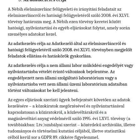
A Nébih élelmiszerlánc felügyeleti és irányítási feladatait az
élelmiszerláncról és hatósági felügyeletéről szóló 2008. évi XLVI.
törvény határozza meg. A Nébih ezen törvény keretei között
hatósági, nyilvántartási és egyéb eljárásokat folytat, amely során
személyes adatokat kezel.
Az adatkezelés célja az Adatkezelő által az élelmiszerláncról és
hatósági felügyeletéről szóló 2008. évi XLVI. törvényben megjelölt
feladatok ellátása és hatáskörök gyakorlása.
Az adatkezelés célja a nem állami labor működési engedélyét vagy
nyilvántartásba vételét érintő változások bejelentése. Az
engedélyezett nem állami szolgáltató laboratórium vagy a
nyilvántartásba vett nem állami üzemi laboratórium adataiban
történt változásokat be kell jelenteni.
Az egyes eljárások szerinti ügyek befejezését követően az adatok
kezelésére – a közokiratok megőrzésével és nyilvántartásával
kapcsolatosan a köziratokról, a közlevéltárakról és a
magánlevéltári anyag védelméről szóló 1995. évi LXVI. törvény (a
továbbiakban: Ltv.)szabályai szerint – közérdekű archiválás, illetve
tudományos és történelmi kutatási céljából, illetve statisztikai
célból kerül sor a GDPR 89. cikkére figyelemmel.