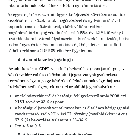
laboratóriumok bekerülnek a Nébih nyilvántartásába.
Az egyes eljárások szerinti ügyek befejezését követően az adatok
kezelésére – a közokiratok megőrzésével és nyilvántartásával
kapcsolatosan a köziratokról, a közlevéltárakról és a
magánlevéltári anyag védelméről szóló 1995. évi LXVI. törvény (a
továbbiakban: Ltv.)szabályai szerint – közérdekű archiválás, illetve
tudományos és történelmi kutatási céljából, illetve statisztikai
célból kerül sor a GDPR 89. cikkére figyelemmel.
Az adatkezelés jogalapja
Az adatkezelés a GDPR 6. cikk (1) bekezdés e) pontján alapul, az
Adatkezelőre ruházott közhatalmi jogosítványok gyakorlása
keretében végzett, vagy közérdekű feladatainak végrehajtása
érdekében szükséges, tekintettel
az alábbi jogszabályokra:
az élelmiszerláncról és hatósági felügyeletéről szóló 2008. évi
XLVI. törvény 33. § a) pont
a hatósági eljárások vonatkozásában az általános közigazgatási
rendtartásról szóló 2016. évi CL. törvény (továbbiakban: Ákr.)
27. § (2) bekezdése, valamint a 33–34. §;
Ltv. 4. § és 9. §.