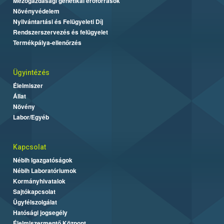
Mezőgazdasági genetikai erőforrások
Növényvédelem
Nyilvántartási és Felügyeleti Díj
Rendszerszervezés és felügyelet
Termékpálya-ellenőrzés
Ügyintézés
Élelmiszer
Állat
Növény
Labor/Egyéb
Kapcsolat
Nébih Igazgatóságok
Nébih Laboratóriumok
Kormányhivatalok
Sajtókapcsolat
Ügyfélszolgálat
Hatósági jogsegély
Élelmiszermentő Központ