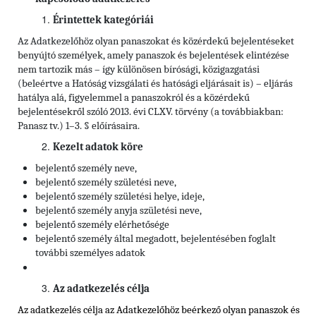
Érintettek kategóriái
Az Adatkezelőhöz olyan panaszokat és közérdekű bejelentéseket
benyújtó személyek, amely panaszok és bejelentések elintézése
nem tartozik más – így különösen bírósági, közigazgatási
(beleértve a Hatóság vizsgálati és hatósági eljárásait is) – eljárás
hatálya alá, figyelemmel a panaszokról és a közérdekű
bejelentésekről szóló 2013. évi CLXV. törvény (a továbbiakban:
Panasz tv.) 1–3. § előírásaira.
Kezelt adatok köre
bejelentő személy neve,
bejelentő személy születési neve,
bejelentő személy születési helye, ideje,
bejelentő személy anyja születési neve,
bejelentő személy elérhetősége
bejelentő személy által megadott, bejelentésében foglalt
további személyes adatok
Az adatkezelés célja
Az adatkezelés célja az Adatkezelőhöz beérkező olyan panaszok és