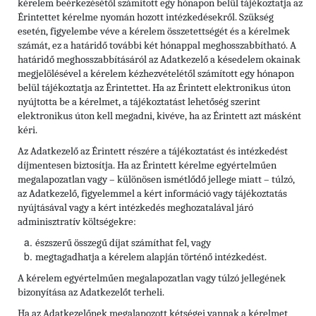
kérelem beérkezésétől számított egy hónapon belül tájékoztatja az
Érintettet kérelme nyomán hozott intézkedésekről. Szükség
esetén, figyelembe véve a kérelem összetettségét és a kérelmek
számát, ez a határidő további két hónappal meghosszabbítható. A
határidő meghosszabbításáról az Adatkezelő a késedelem okainak
megjelölésével a kérelem kézhezvételétől számított egy hónapon
belül tájékoztatja az Érintettet. Ha az Érintett elektronikus úton
nyújtotta be a kérelmet, a tájékoztatást lehetőség szerint
elektronikus úton kell megadni, kivéve, ha az Érintett azt másként
kéri.
Az Adatkezelő az Érintett részére a tájékoztatást és intézkedést
díjmentesen biztosítja. Ha az Érintett kérelme egyértelműen
megalapozatlan vagy – különösen ismétlődő jellege miatt – túlzó,
az Adatkezelő, figyelemmel a kért információ vagy tájékoztatás
nyújtásával vagy a kért intézkedés meghozatalával járó
adminisztratív költségekre:
észszerű összegű díjat számíthat fel, vagy
megtagadhatja a kérelem alapján történő intézkedést.
A kérelem egyértelműen megalapozatlan vagy túlzó jellegének
bizonyítása az Adatkezelőt terheli.
Ha az Adatkezelőnek megalapozott kétségei vannak a kérelmet