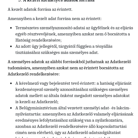
A kezelt személyes adatok forrása
A kezelt adatok forrása az érintett.
Amennyiben a kezelt adat forrása nem az érintett:
Természetes személyazonosító adatai az ügyfélnek és az eljárás
egyéb résztvevőjének, amennyiben azokat nem ő bocsátotta a
Hatóság rendelkezésére;
Az adott ügy jellegétől, tárgyától függően a tényállás
tisztázásához szükséges más személyes adat.
A személyes adatok az alábbi forrásokból juthatnak az Adatkezelő
tudomására, amennyiben azokat nem az érintett bocsátotta az
Adatkezelő rendelkezésére:
A kérelmező vagy bejelentést tevő érintett: a hatóság eljárását
kezdeményező személy azonosításához szükséges személyes
adatok mellett az általa önként megadott személyes adatokat
is kezeli az Adatkezelő;
A Belügyminisztérium által vezetett személyi adat- és lakcím-
nyilvántartás: amennyiben az Adatkezelő valamely eljárásának
eredményes lefolytatásához szükség van a nyilatkozatára,
azonban az Adatkezelő rendelkezésére álló kapcsolattartási
címén nem elérhető, úgy az Adatkezelő adatszolgáltatást