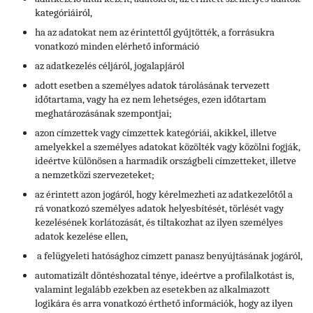
kategóriáiról,
ha az adatokat nem az érintettől gyűjtötték, a forrásukra
vonatkozó minden elérhető információ
az adatkezelés céljáról, jogalapjáról
adott esetben a személyes adatok tárolásának tervezett
időtartama, vagy ha ez nem lehetséges, ezen időtartam
meghatározásának szempontjai;
azon címzettek vagy címzettek kategóriái, akikkel, illetve
amelyekkel a személyes adatokat közölték vagy közölni fogják,
ideértve különösen a harmadik országbeli címzetteket, illetve
a nemzetközi szervezeteket;
az érintett azon jogáról, hogy kérelmezheti az adatkezelőtől a
rá vonatkozó személyes adatok helyesbítését, törlését vagy
kezelésének korlátozását, és tiltakozhat az ilyen személyes
adatok kezelése ellen,
a felügyeleti hatósághoz címzett panasz benyújtásának jogáról,
automatizált döntéshozatal ténye, ideértve a profilalkotást is,
valamint legalább ezekben az esetekben az alkalmazott
logikára és arra vonatkozó érthető információk, hogy az ilyen