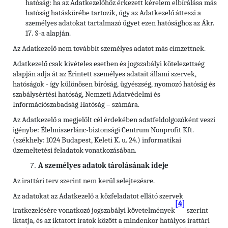
hatóság: ha az Adatkezelőhöz érkezett kérelem elbírálása más
hatóság hatáskörébe tartozik, úgy az Adatkezelő átteszi a
személyes adatokat tartalmazó ügyet ezen hatósághoz az Ákr.
17. §-a alapján.
Az Adatkezelő nem továbbít személyes adatot más címzettnek.
Adatkezelő csak kivételes esetben és jogszabályi kötelezettség
alapján adja át az Érintett személyes adatait állami szervek,
hatóságok - így különösen bíróság, ügyészség, nyomozó hatóság és
szabálysértési hatóság, Nemzeti Adatvédelmi és
Információszabadság Hatóság – számára.
Az Adatkezelő a megjelölt cél érdekében adatfeldolgozóként veszi
igénybe: Élelmiszerlánc-biztonsági Centrum Nonprofit Kft.
(székhely: 1024 Budapest, Keleti K. u. 24.) informatikai
üzemeltetési feladatok vonatkozásában.
A személyes adatok tárolásának ideje
Az irattári terv szerint nem kerül selejtezésre.
Az adatokat az Adatkezelő a közfeladatot ellátó szervek
[4]
iratkezelésére vonatkozó jogszabályi követelmények
szerint
iktatja, és az iktatott iratok között a mindenkor hatályos irattári