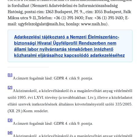
Nemzeti Adatvédelmi és Információszabadság
is fordulhat (
Hatóság, postai cím: 1363 Budapest, Pf. 9.., cím: 1055 Budapest, Falk
Miksa utca 9-11.,
Telefon: +36 (1) 391-1400; Fax: +36 (1) 391-1410; E-
mail: ugyfelszolgalat@naih.hu; honlap: www.naih.hu).
Adatkezelési tájékoztató a Nemzeti Élelmiszerlánc-
biztonsági Hivatal Ügyfélprofil Rendszerben nem
állami labor nyilvántartás témakörben intézhető
közhatalmi eljárásaihoz kapcsolódó adatkezeléséhez
[1]
A címzett fogalmát lásd: GDPR 4. cikk 9. pontja.
[2]
A köziratokról, a közlevéltárakról és a magánlevéltári anyag védelméről
szóló 1995. évi LXVI. törvény (a továbbiakban: Ltv.), illetve a közfeladatot
ellátó szervek iratkezelésének általános követelményeiről szóló 335/2005.
(XII. 29.) Korm. rendelet.
[3]
A címzett fogalmát lásd: GDPR 4. cikk 9. pontja.
[4]
A köziratokról, a közlevéltárakról és a magánlevéltári anyag védelméről