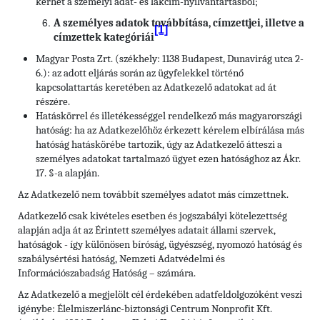
kérhet a személyi adat- és lakcím-nyilvántartásból;
A személyes adatok továbbítása, címzettjei, illetve a
[1]
címzettek kategóriái
Magyar Posta Zrt. (székhely: 1138 Budapest, Dunavirág utca 2-
6.): az adott eljárás során az ügyfelekkel történő
kapcsolattartás keretében az Adatkezelő adatokat ad át
részére.
Hatáskörrel és illetékességgel rendelkező más magyarországi
hatóság: ha az Adatkezelőhöz érkezett kérelem elbírálása más
hatóság hatáskörébe tartozik, úgy az Adatkezelő átteszi a
személyes adatokat tartalmazó ügyet ezen hatósághoz az Ákr.
17. §-a alapján.
Az Adatkezelő nem továbbít személyes adatot más címzettnek.
Adatkezelő csak kivételes esetben és jogszabályi kötelezettség
alapján adja át az Érintett személyes adatait állami szervek,
hatóságok - így különösen bíróság, ügyészség, nyomozó hatóság és
szabálysértési hatóság, Nemzeti Adatvédelmi és
Információszabadság Hatóság – számára.
Az Adatkezelő a megjelölt cél érdekében adatfeldolgozóként veszi
igénybe: Élelmiszerlánc-biztonsági Centrum Nonprofit Kft.