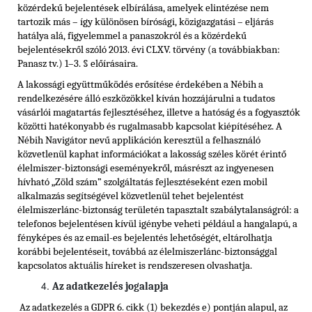
közérdekű bejelentések elbírálása, amelyek elintézése nem
tartozik más – így különösen bírósági, közigazgatási – eljárás
hatálya alá, figyelemmel a panaszokról és a közérdekű
bejelentésekről szóló 2013. évi CLXV. törvény (a továbbiakban:
Panasz tv.) 1–3. § előírásaira.
A lakossági együttműködés erősítése érdekében a Nébih a
rendelkezésére álló eszközökkel kíván hozzájárulni a tudatos
vásárlói magatartás fejlesztéséhez, illetve a hatóság és a fogyasztók
közötti hatékonyabb és rugalmasabb kapcsolat kiépítéséhez. A
Nébih Navigátor nevű applikáción keresztül a felhasználó
közvetlenül kaphat információkat a lakosság széles körét érintő
élelmiszer-biztonsági eseményekről, másrészt az ingyenesen
hívható „Zöld szám” szolgáltatás fejlesztéseként ezen mobil
alkalmazás segítségével közvetlenül tehet bejelentést
élelmiszerlánc-biztonság területén tapasztalt szabálytalanságról: a
telefonos bejelentésen kívül igénybe veheti például a hangalapú, a
fényképes és az email-es bejelentés lehetőségét, eltárolhatja
korábbi bejelentéseit, továbbá az élelmiszerlánc-biztonsággal
kapcsolatos aktuális híreket is rendszeresen olvashatja.
Az adatkezelés jogalapja
Az adatkezelés a GDPR 6. cikk (1) bekezdés e) pontján alapul, az