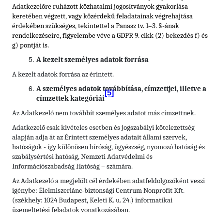
Adatkezelőre ruházott közhatalmi jogosítványok gyakorlása
keretében végzett, vagy közérdekű feladatainak végrehajtása
érdekében szükséges, tekintettel a Panasz tv. 1–3. §-ának
rendelkezéseire, figyelembe véve a GDPR 9. cikk (2) bekezdés f) és
g) pontját is.
A kezelt személyes adatok forrása
A kezelt adatok forrása az érintett.
A személyes adatok továbbítása, címzettjei, illetve a
[5]
címzettek kategóriái
Az Adatkezelő nem továbbít személyes adatot más címzettnek.
Adatkezelő csak kivételes esetben és jogszabályi kötelezettség
alapján adja át az Érintett személyes adatait állami szervek,
hatóságok - így különösen bíróság, ügyészség, nyomozó hatóság és
szabálysértési hatóság, Nemzeti Adatvédelmi és
Információszabadság Hatóság – számára.
Az Adatkezelő a megjelölt cél érdekében adatfeldolgozóként veszi
igénybe: Élelmiszerlánc-biztonsági Centrum Nonprofit Kft.
(székhely: 1024 Budapest, Keleti K. u. 24.) informatikai
üzemeltetési feladatok vonatkozásában.