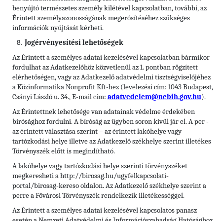
benyújtó természetes személy kilétével kapcsolatban, további, az
Érintett személyazonosságának megerősítéséhez szükséges
információk nyújtását kérheti.
Jogérvényesítési lehetőségek
Az Érintett a személyes adatai kezelésével kapcsolatban bármikor
fordulhat az Adatkezelőhöz közvetlenül az 1. pontban rögzített
elérhetőségen, vagy az Adatkezelő adatvédelmi tisztségviselőjéhez
a Közinformatika Nonprofit Kft-hez (levelezési cím: 1043 Budapest,
Csányi László u. 34., E-mail cím:
adatvedelem@nebih.gov.hu
).
Az Érintettnek lehetősége van adatainak védelme érdekében
bírósághoz fordulni. A bíróság az ügyben soron kívül jár el. A per -
az érintett választása szerint – az érintett lakóhelye vagy
tartózkodási helye illetve az Adatkezelő székhelye szerint illetékes
Törvényszék előtt is megindítható.
A lakóhelye vagy tartózkodási helye szerinti törvényszéket
megkeresheti a http://birosag.hu/ugyfelkapcsolati-
portal/birosag-kereso oldalon. Az Adatkezelő székhelye szerint a
perre a Fővárosi Törvényszék rendelkezik illetékességgel.
Az Érintett a személyes adatai kezelésével kapcsolatos panasz
esetén a Nemzeti Adatvédelmi és Információszabadság Hatósághoz