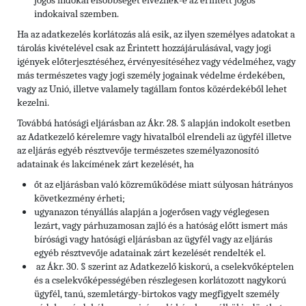
jogos indokai elsőbbséget élveznek-e az érintett jogos
indokaival szemben.
Ha az adatkezelés korlátozás alá esik, az ilyen személyes adatokat a
tárolás kivételével csak az Érintett hozzájárulásával, vagy jogi
igények előterjesztéséhez, érvényesítéséhez vagy védelméhez, vagy
más természetes vagy jogi személy jogainak védelme érdekében,
vagy az Unió, illetve valamely tagállam fontos közérdekéből lehet
kezelni.
Továbbá hatósági eljárásban az Ákr. 28. § alapján indokolt esetben
az Adatkezelő kérelemre vagy hivatalból elrendeli az ügyfél illetve
az eljárás egyéb résztvevője természetes személyazonosító
adatainak és lakcímének zárt kezelését, ha
őt az eljárásban való közreműködése miatt súlyosan hátrányos
következmény érheti;
ugyanazon tényállás alapján a jogerősen vagy véglegesen
lezárt, vagy párhuzamosan zajló és a hatóság előtt ismert más
bírósági vagy hatósági eljárásban az ügyfél vagy az eljárás
egyéb résztvevője adatainak zárt kezelését rendelték el.
az Ákr. 30. § szerint az Adatkezelő kiskorú, a cselekvőképtelen
és a cselekvőképességében részlegesen korlátozott nagykorú
ügyfél, tanú, szemletárgy-birtokos vagy megfigyelt személy