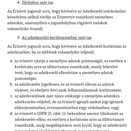
Törléshez való jog
Az Érintett
jogosult arra, hogy kérésére az Adatkezelő indokolatlan
késedelem nélkül törölje az Érintettre vonatkozó személyes
adatokat, amennyiben a jogszabályban rögzített indokok
valamelyike fennáll.
Az adatkezelés korlátozásához való jog
Az Érintett jogosult arra, hogy kérésére az Adatkezelő korlátozza az
adatkezelést, ha az alábbiak valamelyike teljesül:
az érintett vitatja a személyes adatok pontosságát, ez esetben a
korlátozás arra az időtartamra vonatkozik, amely lehetővé
teszi, hogy az adatkezelő ellenőrizze a személyes adatok
pontosságát;
az adatkezelés jogellenes, és az érintett ellenzi az adatok
törlését, és ehelyett kéri azok felhasználásának korlátozását;
az adatkezelőnek már nincs szüksége a személyes adatokra
adatkezelés céljából, de az érintett igényli azokat jogi igények
előterjesztéséhez, érvényesítéséhez vagy védelméhez; vagy
az érintett a GDPR 21. cikk (1) bekezdése szerint tiltakozott az
adatkezelés ellen; ez esetben a korlátozás arra az időtartamra
vonatkozik, amíg megállapításra nem kerül, hogy az adatkezelő