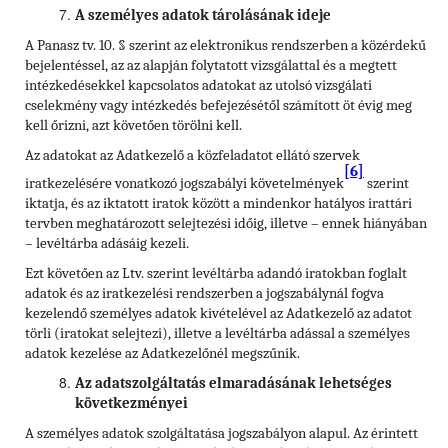
A személyes adatok tárolásának ideje
A Panasz tv. 10. § szerint az elektronikus rendszerben a közérdekű
bejelentéssel, az az alapján folytatott vizsgálattal és a megtett
intézkedésekkel kapcsolatos adatokat az utolsó vizsgálati
cselekmény vagy intézkedés befejezésétől számított öt évig meg
kell őrizni, azt követően törölni kell.
Az adatokat az Adatkezelő a közfeladatot ellátó szervek
[6]
iratkezelésére vonatkozó jogszabályi követelmények
szerint
iktatja, és az iktatott iratok között a mindenkor hatályos irattári
tervben meghatározott selejtezési időig, illetve – ennek hiányában
– levéltárba adásáig kezeli.
Ezt követően az Ltv. szerint levéltárba adandó iratokban foglalt
adatok és az iratkezelési rendszerben a jogszabálynál fogva
kezelendő személyes adatok kivételével az Adatkezelő az adatot
törli (iratokat selejtezi), illetve a levéltárba adással a személyes
adatok kezelése az Adatkezelőnél megszűnik.
Az adatszolgáltatás elmaradásának lehetséges
következményei
A személyes adatok szolgáltatása jogszabályon alapul. Az érintett