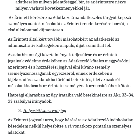
adatkezelés milyen jelentőséggel bír, és az érintettre nézve
milyen várható következményekkel jár.
Az Érintett kérésére az Adatkezelő az adatkezelés tárgyát képező
személyes adatok másolatát az Érintett rendelkezésére bocsátja
első alkalommal díjmentesen.
Az Érintett által kért további másolatokért az adatkezelő az
adminisztratív költségeken alapuló, díjat számíthat fel.
Az adatbiztonsági követelmények teljesülése és az érintett
jogainak védelme érdekében az Adatkezelő köteles meggyőződni
az érintett és a hozzáférési jogával élni kívánó személy
személyazonosságának egyezéséről, ennek érdekében a
tájékoztatás, az adatokba történő betekintés, illetve azokról
másolat kiadása is az érintett személyének azonosításához kötött.
Hatósági eljárásban az ügy irataiba való betekintésre az Ákr. 33–34.
§§ szabályai irányadók.
Helyesbítéshez való jog
Az Érintett jogosult arra, hogy kérésére az Adatkezelő indokolatlan
késedelem nélkül helyesbítse a rá vonatkozó pontatlan személyes
adatokat.