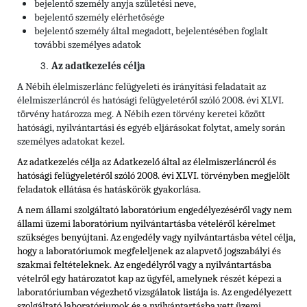
bejelentő személy anyja születési neve,
bejelentő személy elérhetősége
bejelentő személy által megadott, bejelentésében foglalt
további személyes adatok
Az adatkezelés célja
A Nébih élelmiszerlánc felügyeleti és irányítási feladatait az
élelmiszerláncról és hatósági felügyeletéről szóló 2008. évi XLVI.
törvény határozza meg. A Nébih ezen törvény keretei között
hatósági, nyilvántartási és egyéb eljárásokat folytat, amely során
személyes adatokat kezel.
Az adatkezelés célja az Adatkezelő által az élelmiszerláncról és
hatósági felügyeletéről szóló 2008. évi XLVI. törvényben megjelölt
feladatok ellátása és hatáskörök gyakorlása.
A nem állami szolgáltató laboratórium engedélyezéséről vagy nem
állami üzemi laboratórium nyilvántartásba vételéről kérelmet
szükséges benyújtani. Az engedély vagy nyilvántartásba vétel célja,
hogy a laboratóriumok megfeleljenek az alapvető jogszabályi és
szakmai feltételeknek. Az engedélyről vagy a nyilvántartásba
vételről egy határozatot kap az ügyfél, amelynek részét képezi a
laboratóriumban végezhető vizsgálatok listája is. Az engedélyezett
szolgáltató laboratóriumok és a nyilvántartásba vett üzemi