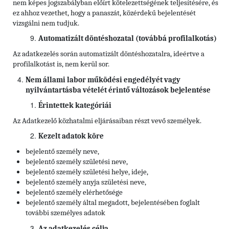
nem képes jogszabályban előírt kötelezettségének teljesítésére, és
ez ahhoz vezethet, hogy a panaszát, közérdekű bejelentését
vizsgálni nem tudjuk.
Automatizált döntéshozatal (továbbá profilalkotás)
Az adatkezelés során automatizált döntéshozatalra, ideértve a
profilalkotást is, nem kerül sor.
Nem állami labor működési engedélyét vagy
nyilvántartásba vételét érintő változások bejelentése
Érintettek kategóriái
Az Adatkezelő közhatalmi eljárásaiban részt vevő személyek.
Kezelt adatok köre
bejelentő személy neve,
bejelentő személy születési neve,
bejelentő személy születési helye, ideje,
bejelentő személy anyja születési neve,
bejelentő személy elérhetősége
bejelentő személy által megadott, bejelentésében foglalt
további személyes adatok
Az adatkezelés célja