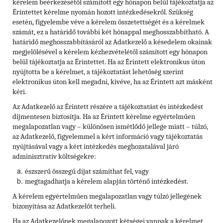
kérelem beérkezésétől számított egy hónapon belül tájékoztatja az
Érintettet kérelme nyomán hozott intézkedésekről. Szükség
esetén, figyelembe véve a kérelem összetettségét és a kérelmek
számát, ez a határidő további két hónappal meghosszabbítható. A
határidő meghosszabbításáról az Adatkezelő a késedelem okainak
megjelölésével a kérelem kézhezvételétől számított egy hónapon
belül tájékoztatja az Érintettet. Ha az Érintett elektronikus úton
nyújtotta be a kérelmet, a tájékoztatást lehetőség szerint
elektronikus úton kell megadni, kivéve, ha az Érintett azt másként
kéri.
Az Adatkezelő az Érintett részére a tájékoztatást és intézkedést
díjmentesen biztosítja. Ha az Érintett kérelme egyértelműen
megalapozatlan vagy – különösen ismétlődő jellege miatt – túlzó,
az Adatkezelő, figyelemmel a kért információ vagy tájékoztatás
nyújtásával vagy a kért intézkedés meghozatalával járó
adminisztratív költségekre:
észszerű összegű díjat számíthat fel, vagy
megtagadhatja a kérelem alapján történő intézkedést.
A kérelem egyértelműen megalapozatlan vagy túlzó jellegének
bizonyítása az Adatkezelőt terheli.
Ha az Adatkezelőnek megalapozott kétségei vannak a kérelmet