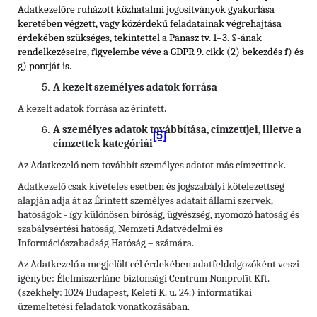
Adatkezelőre ruházott közhatalmi jogosítványok gyakorlása
keretében végzett, vagy közérdekű feladatainak végrehajtása
érdekében szükséges, tekintettel a Panasz tv. 1–3. §-ának
rendelkezéseire, figyelembe véve a GDPR 9. cikk (2) bekezdés f) és
g) pontját is.
A kezelt személyes adatok forrása
A kezelt adatok forrása az érintett.
A személyes adatok továbbítása, címzettjei, illetve a
[5]
címzettek kategóriái
Az Adatkezelő nem továbbít személyes adatot más címzettnek.
Adatkezelő csak kivételes esetben és jogszabályi kötelezettség
alapján adja át az Érintett személyes adatait állami szervek,
hatóságok - így különösen bíróság, ügyészség, nyomozó hatóság és
szabálysértési hatóság, Nemzeti Adatvédelmi és
Információszabadság Hatóság – számára.
Az Adatkezelő a megjelölt cél érdekében adatfeldolgozóként veszi
igénybe: Élelmiszerlánc-biztonsági Centrum Nonprofit Kft.
(székhely: 1024 Budapest, Keleti K. u. 24.) informatikai
üzemeltetési feladatok vonatkozásában.