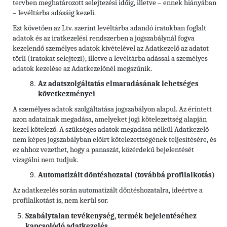
tervben meghatározott selejtezési időig, illetve – ennek hiányában
– levéltárba adásáig kezeli.
Ezt követően az Ltv. szerint levéltárba adandó iratokban foglalt
adatok és az iratkezelési rendszerben a jogszabálynál fogva
kezelendő személyes adatok kivételével az Adatkezelő az adatot
törli (iratokat selejtezi), illetve a levéltárba adással a személyes
adatok kezelése az Adatkezelőnél megszűnik.
Az adatszolgáltatás elmaradásának lehetséges
következményei
A személyes adatok szolgáltatása jogszabályon alapul. Az érintett
azon adatainak megadása, amelyeket jogi kötelezettség alapján
kezel kötelező. A szükséges adatok megadása nélkül Adatkezelő
nem képes jogszabályban előírt kötelezettségének teljesítésére, és
ez ahhoz vezethet, hogy a panaszát, közérdekű bejelentését
vizsgálni nem tudjuk.
Automatizált döntéshozatal (továbbá profilalkotás)
Az adatkezelés során automatizált döntéshozatalra, ideértve a
profilalkotást is, nem kerül sor.
Szabálytalan tevékenység, termék bejelentéséhez
kapcsolódó adatkezelés