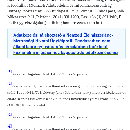
Nemzeti Adatvédelmi és Információszabadság
is fordulhat (
Hatóság, postai cím: 1363 Budapest, Pf. 9.., cím: 1055 Budapest, Falk
Miksa utca 9-11.,
Telefon: +36 (1) 391-1400; Fax: +36 (1) 391-1410; E-
mail: ugyfelszolgalat@naih.hu; honlap: www.naih.hu).
Adatkezelési tájékoztató a Nemzeti Élelmiszerlánc-
biztonsági Hivatal Ügyfélprofil Rendszerben nem
állami labor nyilvántartás témakörben intézhető
közhatalmi eljárásaihoz kapcsolódó adatkezeléséhez
[1]
A címzett fogalmát lásd: GDPR 4. cikk 9. pontja.
[2]
A köziratokról, a közlevéltárakról és a magánlevéltári anyag védelméről
szóló 1995. évi LXVI. törvény (a továbbiakban: Ltv.), illetve a közfeladatot
ellátó szervek iratkezelésének általános követelményeiről szóló 335/2005.
(XII. 29.) Korm. rendelet.
[3]
A címzett fogalmát lásd: GDPR 4. cikk 9. pontja.
[4]
A köziratokról, a közlevéltárakról és a magánlevéltári anyag védelméről