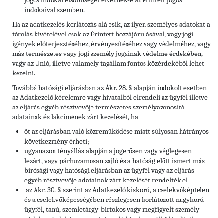
jogos indokai elsőbbséget élveznek-e az érintett jogos
indokaival szemben.
Ha az adatkezelés korlátozás alá esik, az ilyen személyes adatokat a
tárolás kivételével csak az Érintett hozzájárulásával, vagy jogi
igények előterjesztéséhez, érvényesítéséhez vagy védelméhez, vagy
más természetes vagy jogi személy jogainak védelme érdekében,
vagy az Unió, illetve valamely tagállam fontos közérdekéből lehet
kezelni.
Továbbá hatósági eljárásban az Ákr. 28. § alapján indokolt esetben
az Adatkezelő kérelemre vagy hivatalból elrendeli az ügyfél illetve
az eljárás egyéb résztvevője természetes személyazonosító
adatainak és lakcímének zárt kezelését, ha
őt az eljárásban való közreműködése miatt súlyosan hátrányos
következmény érheti;
ugyanazon tényállás alapján a jogerősen vagy véglegesen
lezárt, vagy párhuzamosan zajló és a hatóság előtt ismert más
bírósági vagy hatósági eljárásban az ügyfél vagy az eljárás
egyéb résztvevője adatainak zárt kezelését rendelték el.
az Ákr. 30. § szerint az Adatkezelő kiskorú, a cselekvőképtelen
és a cselekvőképességében részlegesen korlátozott nagykorú
ügyfél, tanú, szemletárgy-birtokos vagy megfigyelt személy