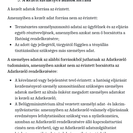
A kezelt személyes adatok forrása
A kezelt adatok forrása az érintett.
Amennyiben a kezelt adat forrása nem az érintett:
Természetes személyazonosító adatai az ügyfélnek és az eljárás
egyéb résztvevőjének, amennyiben azokat nem ő bocsátotta a
Hatóság rendelkezésére;
Az adott ügy jellegétől, tárgyától függően a tényállás
tisztázásához szükséges más személyes adat.
A személyes adatok az alábbi forrásokból juthatnak az Adatkezelő
tudomására, amennyiben azokat nem az érintett bocsátotta az
Adatkezelő rendelkezésére:
A kérelmező vagy bejelentést tevő érintett: a hatóság eljárását
kezdeményező személy azonosításához szükséges személyes
adatok mellett az általa önként megadott személyes adatokat
is kezeli az Adatkezelő;
A Belügyminisztérium által vezetett személyi adat- és lakcím-
nyilvántartás: amennyiben az Adatkezelő valamely eljárásának
eredményes lefolytatásához szükség van a nyilatkozatára,
azonban az Adatkezelő rendelkezésére álló kapcsolattartási
címén nem elérhető, úgy az Adatkezelő adatszolgáltatást