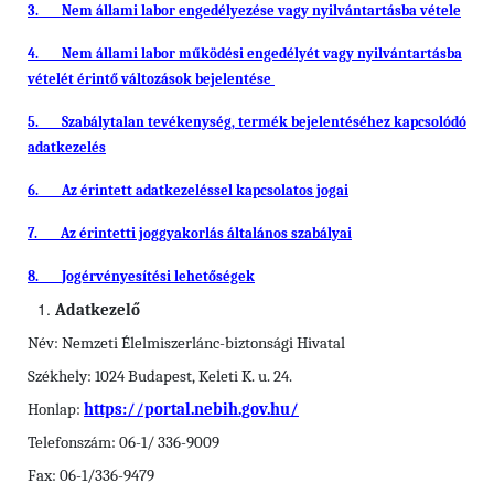
3.
Nem állami labor engedélyezése vagy nyilvántartásba vétele
4.
Nem állami labor működési engedélyét vagy nyilvántartásba
vételét érintő változások bejelentése
5.
Szabálytalan tevékenység, termék bejelentéséhez kapcsolódó
adatkezelés
6.
Az érintett adatkezeléssel kapcsolatos jogai
7.
Az érintetti joggyakorlás általános szabályai
8.
Jogérvényesítési lehetőségek
Adatkezelő
Név: Nemzeti Élelmiszerlánc-biztonsági Hivatal
Székhely: 1024 Budapest, Keleti K. u. 24.
Honlap:
https://portal.nebih.gov.hu/
Telefonszám: 06-1/ 336-9009
Fax: 06-1/336-9479