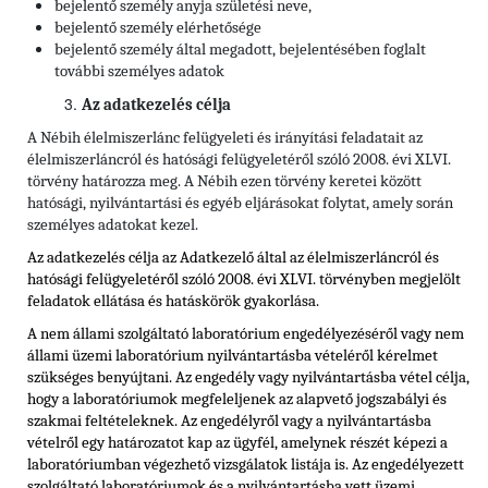
bejelentő személy anyja születési neve,
bejelentő személy elérhetősége
bejelentő személy által megadott, bejelentésében foglalt
további személyes adatok
Az adatkezelés célja
A Nébih élelmiszerlánc felügyeleti és irányítási feladatait az
élelmiszerláncról és hatósági felügyeletéről szóló 2008. évi XLVI.
törvény határozza meg. A Nébih ezen törvény keretei között
hatósági, nyilvántartási és egyéb eljárásokat folytat, amely során
személyes adatokat kezel.
Az adatkezelés célja az Adatkezelő által az élelmiszerláncról és
hatósági felügyeletéről szóló 2008. évi XLVI. törvényben megjelölt
feladatok ellátása és hatáskörök gyakorlása.
A nem állami szolgáltató laboratórium engedélyezéséről vagy nem
állami üzemi laboratórium nyilvántartásba vételéről kérelmet
szükséges benyújtani. Az engedély vagy nyilvántartásba vétel célja,
hogy a laboratóriumok megfeleljenek az alapvető jogszabályi és
szakmai feltételeknek. Az engedélyről vagy a nyilvántartásba
vételről egy határozatot kap az ügyfél, amelynek részét képezi a
laboratóriumban végezhető vizsgálatok listája is. Az engedélyezett
szolgáltató laboratóriumok és a nyilvántartásba vett üzemi