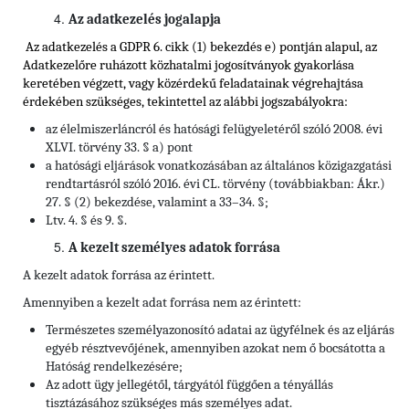
Az adatkezelés jogalapja
Az adatkezelés a GDPR 6. cikk (1) bekezdés e) pontján alapul, az
Adatkezelőre ruházott közhatalmi jogosítványok gyakorlása
keretében végzett, vagy közérdekű feladatainak végrehajtása
érdekében szükséges, tekintettel
az alábbi jogszabályokra:
az élelmiszerláncról és hatósági felügyeletéről szóló 2008. évi
XLVI. törvény 33. § a) pont
a hatósági eljárások vonatkozásában az általános közigazgatási
rendtartásról szóló 2016. évi CL. törvény (továbbiakban: Ákr.)
27. § (2) bekezdése, valamint a 33–34. §;
Ltv. 4. § és 9. §.
A kezelt személyes adatok forrása
A kezelt adatok forrása az érintett.
Amennyiben a kezelt adat forrása nem az érintett:
Természetes személyazonosító adatai az ügyfélnek és az eljárás
egyéb résztvevőjének, amennyiben azokat nem ő bocsátotta a
Hatóság rendelkezésére;
Az adott ügy jellegétől, tárgyától függően a tényállás
tisztázásához szükséges más személyes adat.