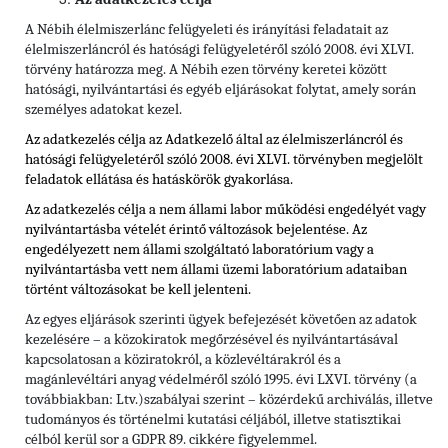
A Nébih élelmiszerlánc felügyeleti és irányítási feladatait az
élelmiszerláncról és hatósági felügyeletéről szóló 2008. évi XLVI.
törvény határozza meg. A Nébih ezen törvény keretei között
hatósági, nyilvántartási és egyéb eljárásokat folytat, amely során
személyes adatokat kezel.
Az adatkezelés célja az Adatkezelő által az élelmiszerláncról és
hatósági felügyeletéről szóló 2008. évi XLVI. törvényben megjelölt
feladatok ellátása és hatáskörök gyakorlása.
Az adatkezelés célja a nem állami labor működési engedélyét vagy
nyilvántartásba vételét érintő változások bejelentése. Az
engedélyezett nem állami szolgáltató laboratórium vagy a
nyilvántartásba vett nem állami üzemi laboratórium adataiban
történt változásokat be kell jelenteni.
Az egyes eljárások szerinti ügyek befejezését követően az adatok
kezelésére – a közokiratok megőrzésével és nyilvántartásával
kapcsolatosan a köziratokról, a közlevéltárakról és a
magánlevéltári anyag védelméről szóló 1995. évi LXVI. törvény (a
továbbiakban: Ltv.)szabályai szerint – közérdekű archiválás, illetve
tudományos és történelmi kutatási céljából, illetve statisztikai
célból kerül sor a GDPR 89. cikkére figyelemmel.