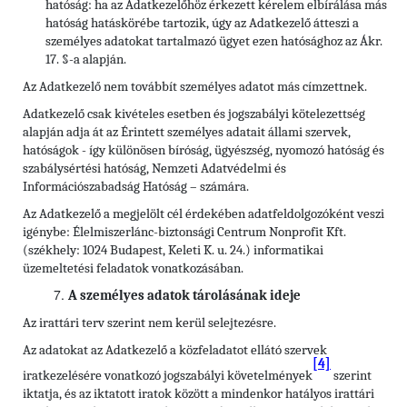
hatóság: ha az Adatkezelőhöz érkezett kérelem elbírálása más
hatóság hatáskörébe tartozik, úgy az Adatkezelő átteszi a
személyes adatokat tartalmazó ügyet ezen hatósághoz az Ákr.
17. §-a alapján.
Az Adatkezelő nem továbbít személyes adatot más címzettnek.
Adatkezelő csak kivételes esetben és jogszabályi kötelezettség
alapján adja át az Érintett személyes adatait állami szervek,
hatóságok - így különösen bíróság, ügyészség, nyomozó hatóság és
szabálysértési hatóság, Nemzeti Adatvédelmi és
Információszabadság Hatóság – számára.
Az Adatkezelő a megjelölt cél érdekében adatfeldolgozóként veszi
igénybe: Élelmiszerlánc-biztonsági Centrum Nonprofit Kft.
(székhely: 1024 Budapest, Keleti K. u. 24.) informatikai
üzemeltetési feladatok vonatkozásában.
A személyes adatok tárolásának ideje
Az irattári terv szerint nem kerül selejtezésre.
Az adatokat az Adatkezelő a közfeladatot ellátó szervek
[4]
iratkezelésére vonatkozó jogszabályi követelmények
szerint
iktatja, és az iktatott iratok között a mindenkor hatályos irattári