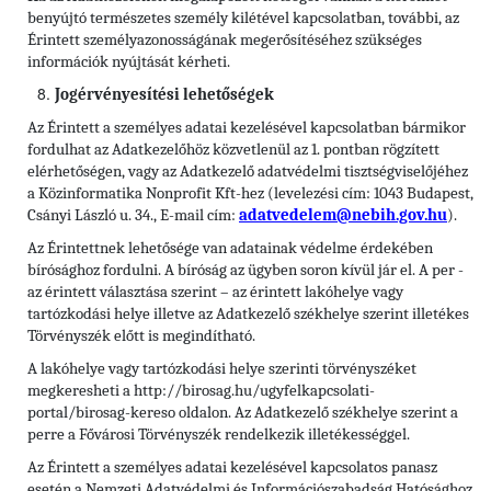
benyújtó természetes személy kilétével kapcsolatban, további, az
Érintett személyazonosságának megerősítéséhez szükséges
információk nyújtását kérheti.
Jogérvényesítési lehetőségek
Az Érintett a személyes adatai kezelésével kapcsolatban bármikor
fordulhat az Adatkezelőhöz közvetlenül az 1. pontban rögzített
elérhetőségen, vagy az Adatkezelő adatvédelmi tisztségviselőjéhez
a Közinformatika Nonprofit Kft-hez (levelezési cím: 1043 Budapest,
Csányi László u. 34., E-mail cím:
adatvedelem@nebih.gov.hu
).
Az Érintettnek lehetősége van adatainak védelme érdekében
bírósághoz fordulni. A bíróság az ügyben soron kívül jár el. A per -
az érintett választása szerint – az érintett lakóhelye vagy
tartózkodási helye illetve az Adatkezelő székhelye szerint illetékes
Törvényszék előtt is megindítható.
A lakóhelye vagy tartózkodási helye szerinti törvényszéket
megkeresheti a http://birosag.hu/ugyfelkapcsolati-
portal/birosag-kereso oldalon. Az Adatkezelő székhelye szerint a
perre a Fővárosi Törvényszék rendelkezik illetékességgel.
Az Érintett a személyes adatai kezelésével kapcsolatos panasz
esetén a Nemzeti Adatvédelmi és Információszabadság Hatósághoz