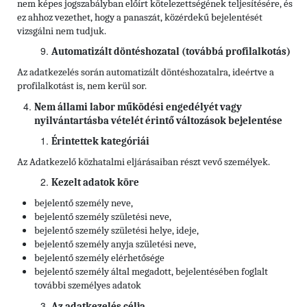
nem képes jogszabályban előírt kötelezettségének teljesítésére, és
ez ahhoz vezethet, hogy a panaszát, közérdekű bejelentését
vizsgálni nem tudjuk.
Automatizált döntéshozatal (továbbá profilalkotás)
Az adatkezelés során automatizált döntéshozatalra, ideértve a
profilalkotást is, nem kerül sor.
Nem állami labor működési engedélyét vagy
nyilvántartásba vételét érintő változások bejelentése
Érintettek kategóriái
Az Adatkezelő közhatalmi eljárásaiban részt vevő személyek.
Kezelt adatok köre
bejelentő személy neve,
bejelentő személy születési neve,
bejelentő személy születési helye, ideje,
bejelentő személy anyja születési neve,
bejelentő személy elérhetősége
bejelentő személy által megadott, bejelentésében foglalt
további személyes adatok
Az adatkezelés célja