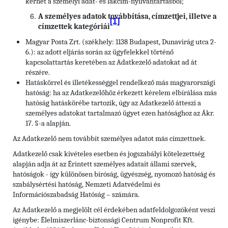
kérhet a személyi adat- és lakcím-nyilvántartásból;
A személyes adatok továbbítása, címzettjei, illetve a
[1]
címzettek kategóriái
Magyar Posta Zrt. (székhely: 1138 Budapest, Dunavirág utca 2-
6.): az adott eljárás során az ügyfelekkel történő
kapcsolattartás keretében az Adatkezelő adatokat ad át
részére.
Hatáskörrel és illetékességgel rendelkező más magyarországi
hatóság: ha az Adatkezelőhöz érkezett kérelem elbírálása más
hatóság hatáskörébe tartozik, úgy az Adatkezelő átteszi a
személyes adatokat tartalmazó ügyet ezen hatósághoz az Ákr.
17. §-a alapján.
Az Adatkezelő nem továbbít személyes adatot más címzettnek.
Adatkezelő csak kivételes esetben és jogszabályi kötelezettség
alapján adja át az Érintett személyes adatait állami szervek,
hatóságok - így különösen bíróság, ügyészség, nyomozó hatóság és
szabálysértési hatóság, Nemzeti Adatvédelmi és
Információszabadság Hatóság – számára.
Az Adatkezelő a megjelölt cél érdekében adatfeldolgozóként veszi
igénybe: Élelmiszerlánc-biztonsági Centrum Nonprofit Kft.