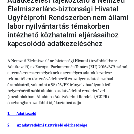
Adatkezelési tájékoztató a Nemzeti
Élelmiszerlánc-biztonsági Hivatal
Ügyfélprofil Rendszerben nem állami
labor nyilvántartás témakörben
intézhető közhatalmi eljárásaihoz
kapcsolódó adatkezeléséhez
A Nemzeti Élelmiszerlánc-biztonsági Hivatal (továbbiakban:
Adatkezelő) az Európai Parlament és Tanács (EU) 2016/679 számú,
a természetes személyeknek a személyes adatok kezelése
tekintetében történő védelméről és az ilyen adatok szabad
áramlásáról, valamint a 95/46/EK irányelv hatályon kívül
helyezéséről szóló általános adatvédelmi rendeletével
(továbbiakban: Általános Adatvédelmi Rendelet/GDPR)
összhangban az alábbi tájékoztatást adja
1.
Adatkezelő
2.
Az adatvédelmi tisztviselő elérhetősége