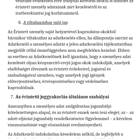
védelme érdekében erre irányuló kérelem nélkül is dönthet az
érintett személy adatainak zárt kezeléséről és az
iratbetekintési jog korlátozásáról.
A tiltakozáshoz való jog
Az Érintett személy saját helyzetével kapcsolatos okokból
bármikor tiltakozhat az adatkezelés ellen, ha álláspontja szerint az
Adatkezelő a személyes adatát a jelen adatkezelési tájékoztatóban
megjelölt céllal összefüggésben nem megfelelően kezelné. Ebben
az esetben az Adatkezelőnek kell igazolnia, hogy a személyes adat
kezelését olyan kényszerítő erejű jogos okok indokolják, amelyek
elsőbbséget élveznek az érintett érdekeivel, jogaival és
szabadságaival szemben, vagy amelyek jogi igények
előterjesztéséhez, érvényesítéséhez vagy védelméhez
kapcsolódnak.
Az érintetti joggyakorlás általános szabályai
Amennyiben a személyes adat szolgáltatása jogszabályi
kötelezettségen alapul, és az érintett ennek nem tesz eleget, az – az
adott eljárási jogszabály rendelkezéseire figyelemmel – a kérelem
visszautasítását vagy elutasítását eredményezheti.
Az Adatkezelő indokolatlan késedelem nélkül, de legfeljebb a