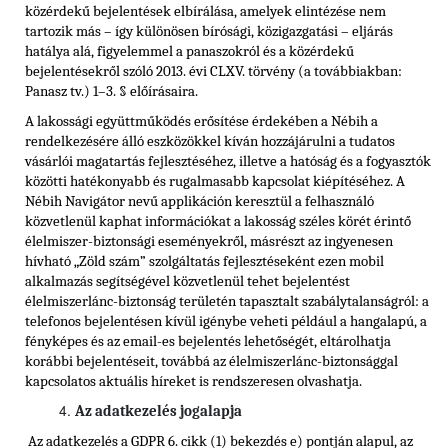
közérdekű bejelentések elbírálása, amelyek elintézése nem
tartozik más – így különösen bírósági, közigazgatási – eljárás
hatálya alá, figyelemmel a panaszokról és a közérdekű
bejelentésekről szóló 2013. évi CLXV. törvény (a továbbiakban:
Panasz tv.) 1–3. § előírásaira.
A lakossági együttműködés erősítése érdekében a Nébih a
rendelkezésére álló eszközökkel kíván hozzájárulni a tudatos
vásárlói magatartás fejlesztéséhez, illetve a hatóság és a fogyasztók
közötti hatékonyabb és rugalmasabb kapcsolat kiépítéséhez. A
Nébih Navigátor nevű applikáción keresztül a felhasználó
közvetlenül kaphat információkat a lakosság széles körét érintő
élelmiszer-biztonsági eseményekről, másrészt az ingyenesen
hívható „Zöld szám” szolgáltatás fejlesztéseként ezen mobil
alkalmazás segítségével közvetlenül tehet bejelentést
élelmiszerlánc-biztonság területén tapasztalt szabálytalanságról: a
telefonos bejelentésen kívül igénybe veheti például a hangalapú, a
fényképes és az email-es bejelentés lehetőségét, eltárolhatja
korábbi bejelentéseit, továbbá az élelmiszerlánc-biztonsággal
kapcsolatos aktuális híreket is rendszeresen olvashatja.
Az adatkezelés jogalapja
Az adatkezelés a GDPR 6. cikk (1) bekezdés e) pontján alapul, az