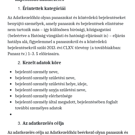
Érintettek kategóriái
Az Adatkezelőhöz olyan panaszokat és közérdekű bejelentéseket
benyújtó személyek, amely panaszok és bejelentések elintézése
nem tartozik más – így különösen bírósági, közigazgatási
(beleértve a Hatóság vizsgálati és hatósági eljárásait is) – eljárás
hatálya alá, figyelemmel a panaszokról és a közérdekű
bejelentésekről szóló 2013. évi CLXV. törvény (a továbbiakban:
Panasz tv.) 1–3. § előírásaira.
Kezelt adatok köre
bejelentő személy neve,
bejelentő személy születési neve,
bejelentő személy születési helye, ideje,
bejelentő személy anyja születési neve,
bejelentő személy elérhetősége
bejelentő személy által megadott, bejelentésében foglalt
további személyes adatok
Az adatkezelés célja
Az adatkezelés célja az Adatkezelőhöz beérkező olyan panaszok és