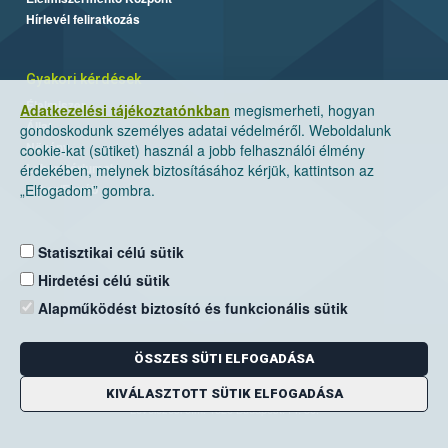
Hírlevél feliratkozás
Gyakori kérdések
Élelmiszer
Adatkezelési tájékoztatónkban
megismerheti, hogyan
Állat
gondoskodunk személyes adatai védelméről. Weboldalunk
Növény
cookie-kat (sütiket) használ a jobb felhasználói élmény
Laboratóriumok
érdekében, melynek biztosításához kérjük, kattintson az
Labor/Egyéb
„Elfogadom” gombra.
Statisztikai célú sütik
Hirdetési célú sütik
Alapműködést biztosító és funkcionális sütik
ÖSSZES SÜTI ELFOGADÁSA
Nemzeti Élelmiszerlánc-biztonsági Hivatal
Cím: 1024 Budapest, Keleti Károly utca. 24.
KIVÁLASZTOTT SÜTIK ELFOGADÁSA
Levelezési cím: 1525 Budapest. Pf. 30.