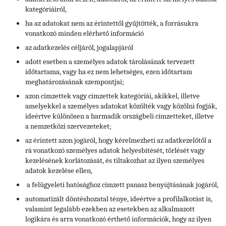
kategóriáiról,
ha az adatokat nem az érintettől gyűjtötték, a forrásukra
vonatkozó minden elérhető információ
az adatkezelés céljáról, jogalapjáról
adott esetben a személyes adatok tárolásának tervezett
időtartama, vagy ha ez nem lehetséges, ezen időtartam
meghatározásának szempontjai;
azon címzettek vagy címzettek kategóriái, akikkel, illetve
amelyekkel a személyes adatokat közölték vagy közölni fogják,
ideértve különösen a harmadik országbeli címzetteket, illetve
a nemzetközi szervezeteket;
az érintett azon jogáról, hogy kérelmezheti az adatkezelőtől a
rá vonatkozó személyes adatok helyesbítését, törlését vagy
kezelésének korlátozását, és tiltakozhat az ilyen személyes
adatok kezelése ellen,
a felügyeleti hatósághoz címzett panasz benyújtásának jogáról,
automatizált döntéshozatal ténye, ideértve a profilalkotást is,
valamint legalább ezekben az esetekben az alkalmazott
logikára és arra vonatkozó érthető információk, hogy az ilyen