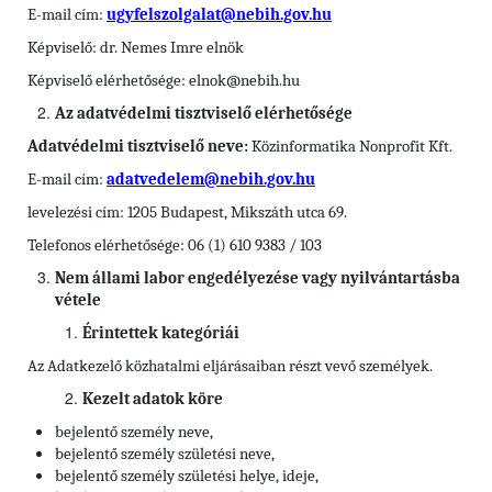
E-mail cím:
ugyfelszolgalat@nebih.gov.hu
Képviselő: dr. Nemes Imre elnök
Képviselő elérhetősége: elnok@nebih.hu
Az adatvédelmi tisztviselő elérhetősége
Adatvédelmi tisztviselő neve:
Közinformatika Nonprofit Kft.
E-mail cím:
adatvedelem@nebih.gov.hu
levelezési cím: 1205 Budapest, Mikszáth utca 69.
Telefonos elérhetősége: 06 (1) 610 9383 / 103
Nem állami labor engedélyezése vagy nyilvántartásba
vétele
Érintettek kategóriái
Az Adatkezelő közhatalmi eljárásaiban részt vevő személyek.
Kezelt adatok köre
bejelentő személy neve,
bejelentő személy születési neve,
bejelentő személy születési helye, ideje,