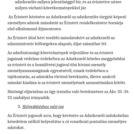
adatkezelés milyen jelentőséggel bír, és az érintettre nézve
milyen várható következményekkel jár.
Az Érintett kérésére az Adatkezelő az adatkezelés tárgyát képező
személyes adatok másolatát az Érintett rendelkezésére bocsátja
első alkalommal díjmentesen.
Az Érintett által kért további másolatokért az adatkezelő az
adminisztratív költségeken alapuló, díjat számíthat fel.
Az adatbiztonsági követelmények teljesülése és az érintett
jogainak védelme érdekében az Adatkezelő köteles meggyőződni
az érintett és a hozzáférési jogával élni kívánó személy
személyazonosságának egyezéséről, ennek érdekében a
tájékoztatás, az adatokba történő betekintés, illetve azokról
másolat kiadása is az érintett személyének azonosításához kötött.
Hatósági eljárásban az ügy irataiba való betekintésre az Ákr. 33–34.
§§ szabályai irányadók.
Helyesbítéshez való jog
Az Érintett jogosult arra, hogy kérésére az Adatkezelő indokolatlan
késedelem nélkül helyesbítse a rá vonatkozó pontatlan személyes
adatokat.