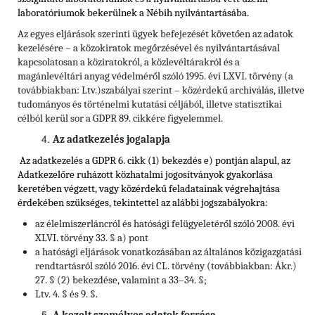
laboratóriumok bekerülnek a Nébih nyilvántartásába.
Az egyes eljárások szerinti ügyek befejezését követően az adatok
kezelésére – a közokiratok megőrzésével és nyilvántartásával
kapcsolatosan a köziratokról, a közlevéltárakról és a
magánlevéltári anyag védelméről szóló 1995. évi LXVI. törvény (a
továbbiakban: Ltv.)szabályai szerint – közérdekű archiválás, illetve
tudományos és történelmi kutatási céljából, illetve statisztikai
célból kerül sor a GDPR 89. cikkére figyelemmel.
Az adatkezelés jogalapja
Az adatkezelés a GDPR 6. cikk (1) bekezdés e) pontján alapul, az
Adatkezelőre ruházott közhatalmi jogosítványok gyakorlása
keretében végzett, vagy közérdekű feladatainak végrehajtása
érdekében szükséges, tekintettel
az alábbi jogszabályokra:
az élelmiszerláncról és hatósági felügyeletéről szóló 2008. évi
XLVI. törvény 33. § a) pont
a hatósági eljárások vonatkozásában az általános közigazgatási
rendtartásról szóló 2016. évi CL. törvény (továbbiakban: Ákr.)
27. § (2) bekezdése, valamint a 33–34. §;
Ltv. 4. § és 9. §.