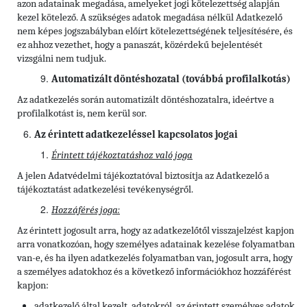
azon adatainak megadása, amelyeket jogi kötelezettség alapján
kezel kötelező. A szükséges adatok megadása nélkül Adatkezelő
nem képes jogszabályban előírt kötelezettségének teljesítésére, és
ez ahhoz vezethet, hogy a panaszát, közérdekű bejelentését
vizsgálni nem tudjuk.
Automatizált döntéshozatal (továbbá profilalkotás)
Az adatkezelés során automatizált döntéshozatalra, ideértve a
profilalkotást is, nem kerül sor.
Az érintett adatkezeléssel kapcsolatos jogai
Érintett tájékoztatáshoz való joga
A jelen Adatvédelmi tájékoztatóval biztosítja az Adatkezelő a
tájékoztatást adatkezelési tevékenységről.
Hozzáférés joga:
Az érintett jogosult arra, hogy az adatkezelőtől visszajelzést kapjon
arra vonatkozóan, hogy személyes adatainak kezelése folyamatban
van-e, és ha ilyen adatkezelés folyamatban van, jogosult arra, hogy
a személyes adatokhoz és a következő információkhoz hozzáférést
kapjon:
adatkezelő által kezelt, adatokról, az érintett személyes adatok