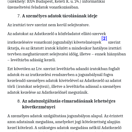
(székhely: 1024 Budapest, Keleti K. u. 24.) informatikai
üzemeltetési feladatok vonatkozásában.
A személyes adatok tárolásának ideje
Az irattári terv szerint nem kerül selejtezésre.
Az adatokat az Adatkezelő a közfeladatot ellátó szervek
[2]
iratkezelésére vonatkozó jogszabályi követelmények
szerint
iktatja, és az iktatott iratok között a mindenkor hatályos irattári
tervben meghatározott selejtezési időig, illetve – ennek hiányában
– levéltárba adásáig kezeli.
Ezt követően az Ltv. szerint levéltárba adandó iratokban foglalt
adatok és az iratkezelési rendszerben a jogszabálynál fogva
kezelendő személyes adatok kivételével az Adatkezelő az adatot
törli (iratokat selejtezi), illetve a levéltárba adással a személyes
adatok kezelése az Adatkezelőnél megszűnik.
Az adatszolgáltatás elmaradásának lehetséges
következményei
A személyes adatok szolgáltatása jogszabályon alapul. Az érintett
azon adatainak megadása, amelyeket jogi kötelezettség alapján
kezel kötelező. A szükséges adatok megadása nélkül Adatkezelő