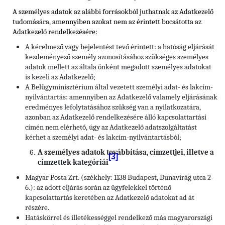
A személyes adatok az alábbi forrásokból juthatnak az Adatkezelő
tudomására, amennyiben azokat nem az érintett bocsátotta az
Adatkezelő rendelkezésére:
A kérelmező vagy bejelentést tevő érintett: a hatóság eljárását
kezdeményező személy azonosításához szükséges személyes
adatok mellett az általa önként megadott személyes adatokat
is kezeli az Adatkezelő;
A Belügyminisztérium által vezetett személyi adat- és lakcím-
nyilvántartás: amennyiben az Adatkezelő valamely eljárásának
eredményes lefolytatásához szükség van a nyilatkozatára,
azonban az Adatkezelő rendelkezésére álló kapcsolattartási
címén nem elérhető, úgy az Adatkezelő adatszolgáltatást
kérhet a személyi adat- és lakcím-nyilvántartásból;
A személyes adatok továbbítása, címzettjei, illetve a
[3]
címzettek kategóriái
Magyar Posta Zrt. (székhely: 1138 Budapest, Dunavirág utca 2-
6.): az adott eljárás során az ügyfelekkel történő
kapcsolattartás keretében az Adatkezelő adatokat ad át
részére.
Hatáskörrel és illetékességgel rendelkező más magyarországi