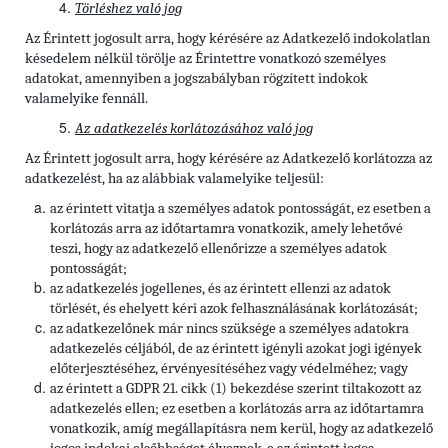
Törléshez való jog
Az Érintett
jogosult arra, hogy kérésére az Adatkezelő indokolatlan
késedelem nélkül törölje az Érintettre vonatkozó személyes
adatokat, amennyiben a jogszabályban rögzített indokok
valamelyike fennáll.
Az adatkezelés korlátozásához való jog
Az Érintett jogosult arra, hogy kérésére az Adatkezelő korlátozza az
adatkezelést, ha az alábbiak valamelyike teljesül:
az érintett vitatja a személyes adatok pontosságát, ez esetben a
korlátozás arra az időtartamra vonatkozik, amely lehetővé
teszi, hogy az adatkezelő ellenőrizze a személyes adatok
pontosságát;
az adatkezelés jogellenes, és az érintett ellenzi az adatok
törlését, és ehelyett kéri azok felhasználásának korlátozását;
az adatkezelőnek már nincs szüksége a személyes adatokra
adatkezelés céljából, de az érintett igényli azokat jogi igények
előterjesztéséhez, érvényesítéséhez vagy védelméhez; vagy
az érintett a GDPR 21. cikk (1) bekezdése szerint tiltakozott az
adatkezelés ellen; ez esetben a korlátozás arra az időtartamra
vonatkozik, amíg megállapításra nem kerül, hogy az adatkezelő