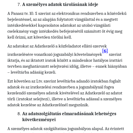
A személyes adatok tárolásának ideje
A Panasz tv. 10. § szerint az elektronikus rendszerben a közérdekű
bejelentéssel, az az alapján folytatott vizsgálattal és a megtett
intézkedésekkel kapcsolatos adatokat az utolsó vizsgálati
cselekmény vagy intézkedés befejezésétől számított öt évig meg
kell őrizni, azt követően törölni kell.
Az adatokat az Adatkezelő a közfeladatot ellátó szervek
[6]
iratkezelésére vonatkozó jogszabályi követelmények
szerint
iktatja, és az iktatott iratok között a mindenkor hatályos irattári
tervben meghatározott selejtezési időig, illetve – ennek hiányában
– levéltárba adásáig kezeli.
Ezt követően az Ltv. szerint levéltárba adandó iratokban foglalt
adatok és az iratkezelési rendszerben a jogszabálynál fogva
kezelendő személyes adatok kivételével az Adatkezelő az adatot
törli (iratokat selejtezi), illetve a levéltárba adással a személyes
adatok kezelése az Adatkezelőnél megszűnik.
Az adatszolgáltatás elmaradásának lehetséges
következményei
A személyes adatok szolgáltatása jogszabályon alapul. Az érintett