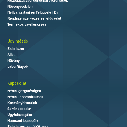
Mezőgazdasági genetikai erőforrások
Növényvédelem
Nyilvántartási és Felügyeleti Díj
Rendszerszervezés és felügyelet
Termékpálya-ellenőrzés
Ügyintézés
Élelmiszer
Állat
Növény
Labor/Egyéb
Kapcsolat
Nébih Igazgatóságok
Nébih Laboratóriumok
Kormányhivatalok
Sajtókapcsolat
Ügyfélszolgálat
Hatósági jogsegély
Élelmiszermentő Központ