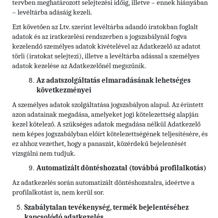
tervben meghatározott selejtezési időig, illetve – ennek hiányában
– levéltárba adásáig kezeli.
Ezt követően az Ltv. szerint levéltárba adandó iratokban foglalt
adatok és az iratkezelési rendszerben a jogszabálynál fogva
kezelendő személyes adatok kivételével az Adatkezelő az adatot
törli (iratokat selejtezi), illetve a levéltárba adással a személyes
adatok kezelése az Adatkezelőnél megszűnik.
Az adatszolgáltatás elmaradásának lehetséges
következményei
A személyes adatok szolgáltatása jogszabályon alapul. Az érintett
azon adatainak megadása, amelyeket jogi kötelezettség alapján
kezel kötelező. A szükséges adatok megadása nélkül Adatkezelő
nem képes jogszabályban előírt kötelezettségének teljesítésére, és
ez ahhoz vezethet, hogy a panaszát, közérdekű bejelentését
vizsgálni nem tudjuk.
Automatizált döntéshozatal (továbbá profilalkotás)
Az adatkezelés során automatizált döntéshozatalra, ideértve a
profilalkotást is, nem kerül sor.
Szabálytalan tevékenység, termék bejelentéséhez
kapcsolódó adatkezelés