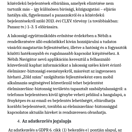
közérdekű bejelentések elbírálása, amelyek elintézése nem
tartozik más – így különösen bírósági, közigazgatási – eljárás
hatálya alá, figyelemmel a panaszokról és a közérdekű
bejelentésekről szóló 2013. évi CLXV. törvény (a továbbiakban:
Panasz tv.) 1–3. § előírásaira.
A lakossági együttműködés erősítése érdekében a Nébih a
rendelkezésére álló eszközökkel kíván hozzájárulni a tudatos
vásárlói magatartás fejlesztéséhez, illetve a hatóság és a fogyasztók
közötti hatékonyabb és rugalmasabb kapcsolat kiépítéséhez. A
Nébih Navigátor nevű applikáción keresztül a felhasználó
közvetlenül kaphat információkat a lakosság széles körét érintő
élelmiszer-biztonsági eseményekről, másrészt az ingyenesen
hívható „Zöld szám” szolgáltatás fejlesztéseként ezen mobil
alkalmazás segítségével közvetlenül tehet bejelentést
élelmiszerlánc-biztonság területén tapasztalt szabálytalanságról: a
telefonos bejelentésen kívül igénybe veheti például a hangalapú, a
fényképes és az email-es bejelentés lehetőségét, eltárolhatja
korábbi bejelentéseit, továbbá az élelmiszerlánc-biztonsággal
kapcsolatos aktuális híreket is rendszeresen olvashatja.
Az adatkezelés jogalapja
Az adatkezelés a GDPR 6. cikk (1) bekezdés e) pontján alapul, az