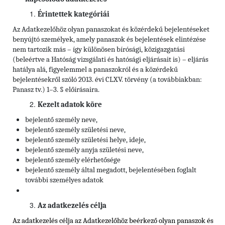
Érintettek kategóriái
Az Adatkezelőhöz olyan panaszokat és közérdekű bejelentéseket
benyújtó személyek, amely panaszok és bejelentések elintézése
nem tartozik más – így különösen bírósági, közigazgatási
(beleértve a Hatóság vizsgálati és hatósági eljárásait is) – eljárás
hatálya alá, figyelemmel a panaszokról és a közérdekű
bejelentésekről szóló 2013. évi CLXV. törvény (a továbbiakban:
Panasz tv.) 1–3. § előírásaira.
Kezelt adatok köre
bejelentő személy neve,
bejelentő személy születési neve,
bejelentő személy születési helye, ideje,
bejelentő személy anyja születési neve,
bejelentő személy elérhetősége
bejelentő személy által megadott, bejelentésében foglalt
további személyes adatok
Az adatkezelés célja
Az adatkezelés célja az Adatkezelőhöz beérkező olyan panaszok és