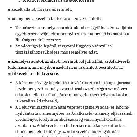
A kezelt személyes adatok forrása
A kezelt adatok forrása az érintett.
Amennyiben a kezelt adat forrása nem az érintett:
Természetes személyazonosító adatai az ügyfélnek és az eljárás
egyéb résztvevőjének, amennyiben azokat nem ő bocsátotta a
Hatóság rendelkezésére;
Az adott ügy jellegétől, tárgyától függően a tényállás
tisztázásához szükséges más személyes adat.
A személyes adatok az alábbi forrásokból juthatnak az Adatkezelő
tudomására, amennyiben azokat nem az érintett bocsátotta az
Adatkezelő rendelkezésére:
A kérelmező vagy bejelentést tevő érintett: a hatóság eljárását
kezdeményező személy azonosításához szükséges személyes
adatok mellett az általa önként megadott személyes adatokat
is kezeli az Adatkezelő;
A Belügyminisztérium által vezetett személyi adat- és lakcím-
nyilvántartás: amennyiben az Adatkezelő valamely eljárásának
eredményes lefolytatásához szükség van a nyilatkozatára,
azonban az Adatkezelő rendelkezésére álló kapcsolattartási
címén nem elérhető, úgy az Adatkezelő adatszolgáltatást