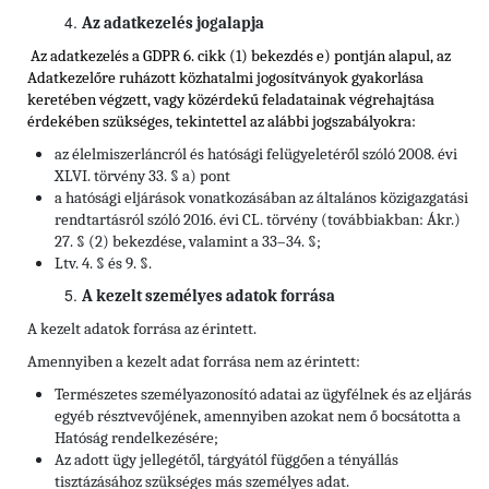
Az adatkezelés jogalapja
Az adatkezelés a GDPR 6. cikk (1) bekezdés e) pontján alapul, az
Adatkezelőre ruházott közhatalmi jogosítványok gyakorlása
keretében végzett, vagy közérdekű feladatainak végrehajtása
érdekében szükséges, tekintettel
az alábbi jogszabályokra:
az élelmiszerláncról és hatósági felügyeletéről szóló 2008. évi
XLVI. törvény 33. § a) pont
a hatósági eljárások vonatkozásában az általános közigazgatási
rendtartásról szóló 2016. évi CL. törvény (továbbiakban: Ákr.)
27. § (2) bekezdése, valamint a 33–34. §;
Ltv. 4. § és 9. §.
A kezelt személyes adatok forrása
A kezelt adatok forrása az érintett.
Amennyiben a kezelt adat forrása nem az érintett:
Természetes személyazonosító adatai az ügyfélnek és az eljárás
egyéb résztvevőjének, amennyiben azokat nem ő bocsátotta a
Hatóság rendelkezésére;
Az adott ügy jellegétől, tárgyától függően a tényállás
tisztázásához szükséges más személyes adat.