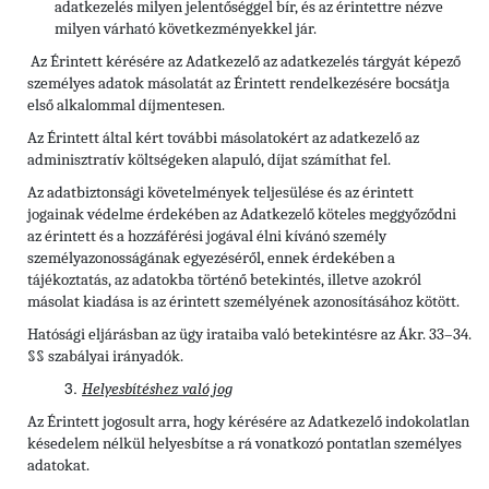
adatkezelés milyen jelentőséggel bír, és az érintettre nézve
milyen várható következményekkel jár.
Az Érintett kérésére az Adatkezelő az adatkezelés tárgyát képező
személyes adatok másolatát az Érintett rendelkezésére bocsátja
első alkalommal díjmentesen.
Az Érintett által kért további másolatokért az adatkezelő az
adminisztratív költségeken alapuló, díjat számíthat fel.
Az adatbiztonsági követelmények teljesülése és az érintett
jogainak védelme érdekében az Adatkezelő köteles meggyőződni
az érintett és a hozzáférési jogával élni kívánó személy
személyazonosságának egyezéséről, ennek érdekében a
tájékoztatás, az adatokba történő betekintés, illetve azokról
másolat kiadása is az érintett személyének azonosításához kötött.
Hatósági eljárásban az ügy irataiba való betekintésre az Ákr. 33–34.
§§ szabályai irányadók.
Helyesbítéshez való jog
Az Érintett jogosult arra, hogy kérésére az Adatkezelő indokolatlan
késedelem nélkül helyesbítse a rá vonatkozó pontatlan személyes
adatokat.