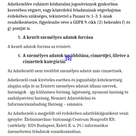
Adatkezelőre ruházott közhatalmi jogosítványok gyakorlása
keretében végzett, vagy közérdekű feladatainak végrehajtása
érdekében szükséges, tekintettel a Panasz tv. 1–3. §-ának
rendelkezéseire, figyelembe véve a GDPR 9. cikk (2) bekezdés f) és
g) pontját is.
A kezelt személyes adatok forrása
A kezelt adatok forrása az érintett.
A személyes adatok továbbítása, címzettjei, illetve a
[5]
címzettek kategóriái
Az Adatkezelő nem továbbít személyes adatot más címzettnek.
Adatkezelő csak kivételes esetben és jogszabályi kötelezettség
alapján adja át az Érintett személyes adatait állami szervek,
hatóságok - így különösen bíróság, ügyészség, nyomozó hatóság és
szabálysértési hatóság, Nemzeti Adatvédelmi és
Információszabadság Hatóság – számára.
Az Adatkezelő a megjelölt cél érdekében adatfeldolgozóként veszi
igénybe: Élelmiszerlánc-biztonsági Centrum Nonprofit Kft.
(székhely: 1024 Budapest, Keleti K. u. 24.) informatikai
üzemeltetési feladatok vonatkozásában.