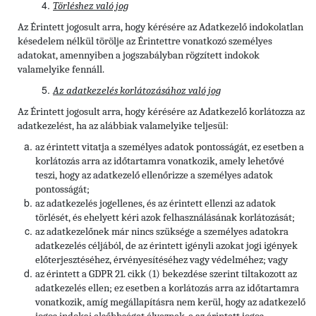
Törléshez való jog
Az Érintett
jogosult arra, hogy kérésére az Adatkezelő indokolatlan
késedelem nélkül törölje az Érintettre vonatkozó személyes
adatokat, amennyiben a jogszabályban rögzített indokok
valamelyike fennáll.
Az adatkezelés korlátozásához való jog
Az Érintett jogosult arra, hogy kérésére az Adatkezelő korlátozza az
adatkezelést, ha az alábbiak valamelyike teljesül:
az érintett vitatja a személyes adatok pontosságát, ez esetben a
korlátozás arra az időtartamra vonatkozik, amely lehetővé
teszi, hogy az adatkezelő ellenőrizze a személyes adatok
pontosságát;
az adatkezelés jogellenes, és az érintett ellenzi az adatok
törlését, és ehelyett kéri azok felhasználásának korlátozását;
az adatkezelőnek már nincs szüksége a személyes adatokra
adatkezelés céljából, de az érintett igényli azokat jogi igények
előterjesztéséhez, érvényesítéséhez vagy védelméhez; vagy
az érintett a GDPR 21. cikk (1) bekezdése szerint tiltakozott az
adatkezelés ellen; ez esetben a korlátozás arra az időtartamra
vonatkozik, amíg megállapításra nem kerül, hogy az adatkezelő