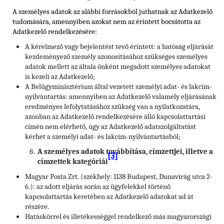
A személyes adatok az alábbi forrásokból juthatnak az Adatkezelő
tudomására, amennyiben azokat nem az érintett bocsátotta az
Adatkezelő rendelkezésére:
A kérelmező vagy bejelentést tevő érintett: a hatóság eljárását
kezdeményező személy azonosításához szükséges személyes
adatok mellett az általa önként megadott személyes adatokat
is kezeli az Adatkezelő;
A Belügyminisztérium által vezetett személyi adat- és lakcím-
nyilvántartás: amennyiben az Adatkezelő valamely eljárásának
eredményes lefolytatásához szükség van a nyilatkozatára,
azonban az Adatkezelő rendelkezésére álló kapcsolattartási
címén nem elérhető, úgy az Adatkezelő adatszolgáltatást
kérhet a személyi adat- és lakcím-nyilvántartásból;
A személyes adatok továbbítása, címzettjei, illetve a
[3]
címzettek kategóriái
Magyar Posta Zrt. (székhely: 1138 Budapest, Dunavirág utca 2-
6.): az adott eljárás során az ügyfelekkel történő
kapcsolattartás keretében az Adatkezelő adatokat ad át
részére.
Hatáskörrel és illetékességgel rendelkező más magyarországi