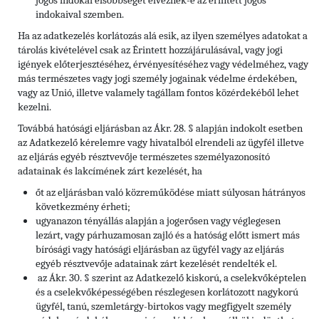
jogos indokai elsőbbséget élveznek-e az érintett jogos
indokaival szemben.
Ha az adatkezelés korlátozás alá esik, az ilyen személyes adatokat a
tárolás kivételével csak az Érintett hozzájárulásával, vagy jogi
igények előterjesztéséhez, érvényesítéséhez vagy védelméhez, vagy
más természetes vagy jogi személy jogainak védelme érdekében,
vagy az Unió, illetve valamely tagállam fontos közérdekéből lehet
kezelni.
Továbbá hatósági eljárásban az Ákr. 28. § alapján indokolt esetben
az Adatkezelő kérelemre vagy hivatalból elrendeli az ügyfél illetve
az eljárás egyéb résztvevője természetes személyazonosító
adatainak és lakcímének zárt kezelését, ha
őt az eljárásban való közreműködése miatt súlyosan hátrányos
következmény érheti;
ugyanazon tényállás alapján a jogerősen vagy véglegesen
lezárt, vagy párhuzamosan zajló és a hatóság előtt ismert más
bírósági vagy hatósági eljárásban az ügyfél vagy az eljárás
egyéb résztvevője adatainak zárt kezelését rendelték el.
az Ákr. 30. § szerint az Adatkezelő kiskorú, a cselekvőképtelen
és a cselekvőképességében részlegesen korlátozott nagykorú
ügyfél, tanú, szemletárgy-birtokos vagy megfigyelt személy