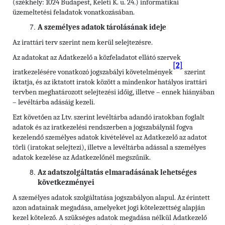
(székhely: 1024 Budapest, Keleti K. u. 24.) informatikai
üzemeltetési feladatok vonatkozásában.
A személyes adatok tárolásának ideje
Az irattári terv szerint nem kerül selejtezésre.
Az adatokat az Adatkezelő a közfeladatot ellátó szervek
[2]
iratkezelésére vonatkozó jogszabályi követelmények
szerint
iktatja, és az iktatott iratok között a mindenkor hatályos irattári
tervben meghatározott selejtezési időig, illetve – ennek hiányában
– levéltárba adásáig kezeli.
Ezt követően az Ltv. szerint levéltárba adandó iratokban foglalt
adatok és az iratkezelési rendszerben a jogszabálynál fogva
kezelendő személyes adatok kivételével az Adatkezelő az adatot
törli (iratokat selejtezi), illetve a levéltárba adással a személyes
adatok kezelése az Adatkezelőnél megszűnik.
Az adatszolgáltatás elmaradásának lehetséges
következményei
A személyes adatok szolgáltatása jogszabályon alapul. Az érintett
azon adatainak megadása, amelyeket jogi kötelezettség alapján
kezel kötelező. A szükséges adatok megadása nélkül Adatkezelő