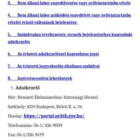
3.
Nem állami labor engedélyezése vagy nyilvántartásba vétele
4.
Nem állami labor működési engedélyét vagy nyilvántartásba
vételét érintő változások bejelentése
5.
Szabálytalan tevékenység, termék bejelentéséhez kapcsolódó
adatkezelés
6.
Az érintett adatkezeléssel kapcsolatos jogai
7.
Az érintetti joggyakorlás általános szabályai
8.
Jogérvényesítési lehetőségek
Adatkezelő
Név: Nemzeti Élelmiszerlánc-biztonsági Hivatal
Székhely: 1024 Budapest, Keleti K. u. 24.
Honlap:
https://portal.nebih.gov.hu/
Telefonszám: 06-1/ 336-9009
Fax: 06-1/336-9479