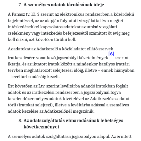
A személyes adatok tárolásának ideje
A Panasz tv. 10. § szerint az elektronikus rendszerben a közérdekű
bejelentéssel, az az alapján folytatott vizsgálattal és a megtett
intézkedésekkel kapcsolatos adatokat az utolsó vizsgálati
cselekmény vagy intézkedés befejezésétől számított öt évig meg
kell őrizni, azt követően törölni kell.
Az adatokat az Adatkezelő a közfeladatot ellátó szervek
[6]
iratkezelésére vonatkozó jogszabályi követelmények
szerint
iktatja, és az iktatott iratok között a mindenkor hatályos irattári
tervben meghatározott selejtezési időig, illetve – ennek hiányában
– levéltárba adásáig kezeli.
Ezt követően az Ltv. szerint levéltárba adandó iratokban foglalt
adatok és az iratkezelési rendszerben a jogszabálynál fogva
kezelendő személyes adatok kivételével az Adatkezelő az adatot
törli (iratokat selejtezi), illetve a levéltárba adással a személyes
adatok kezelése az Adatkezelőnél megszűnik.
Az adatszolgáltatás elmaradásának lehetséges
következményei
A személyes adatok szolgáltatása jogszabályon alapul. Az érintett