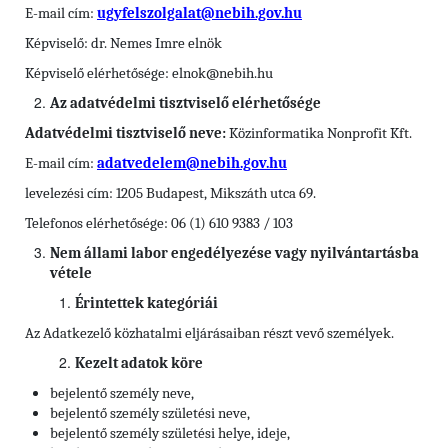
E-mail cím:
ugyfelszolgalat@nebih.gov.hu
Képviselő: dr. Nemes Imre elnök
Képviselő elérhetősége: elnok@nebih.hu
Az adatvédelmi tisztviselő elérhetősége
Adatvédelmi tisztviselő neve:
Közinformatika Nonprofit Kft.
E-mail cím:
adatvedelem@nebih.gov.hu
levelezési cím: 1205 Budapest, Mikszáth utca 69.
Telefonos elérhetősége: 06 (1) 610 9383 / 103
Nem állami labor engedélyezése vagy nyilvántartásba
vétele
Érintettek kategóriái
Az Adatkezelő közhatalmi eljárásaiban részt vevő személyek.
Kezelt adatok köre
bejelentő személy neve,
bejelentő személy születési neve,
bejelentő személy születési helye, ideje,