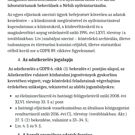
laboratóriumok bekerülnek a Nébih nyilvántartásába.
Az egyes eljárások szerinti ügyek befejezését követően az adatok
kezelésére – a közokiratok megőrzésével és nyilvántartásával
kapcsolatosan a köziratokról, a közlevéltárakról és a
magánlevéltári anyag védelméről szóló 1995. évi LXVI. törvény (a
továbbiakban: Ltv.)szabályai szerint – közérdekű archiválás, illetve
tudományos és történelmi kutatási céljából, illetve statisztikai
célból kerül sor a GDPR 89. cikkére figyelemmel.
Az adatkezelés jogalapja
Az adatkezelés a GDPR 6. cikk (1) bekezdés e) pontján alapul, az
Adatkezelőre ruházott közhatalmi jogosítványok gyakorlása
keretében végzett, vagy közérdekű feladatainak végrehajtása
érdekében szükséges, tekintettel
az alábbi jogszabályokra:
az élelmiszerláncról és hatósági felügyeletéről szóló 2008. évi
XLVI. törvény 33. § a) pont
a hatósági eljárások vonatkozásában az általános közigazgatási
rendtartásról szóló 2016. évi CL. törvény (továbbiakban: Ákr.)
27. § (2) bekezdése, valamint a 33–34. §;
Ltv. 4. § és 9. §.