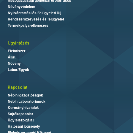
Mezőgazdasági genetikai erőforrások
Növényvédelem
Nyilvántartási és Felügyeleti Díj
Rendszerszervezés és felügyelet
Termékpálya-ellenőrzés
Ügyintézés
Élelmiszer
Állat
Növény
Labor/Egyéb
Kapcsolat
Nébih Igazgatóságok
Nébih Laboratóriumok
Kormányhivatalok
Sajtókapcsolat
Ügyfélszolgálat
Hatósági jogsegély
Élelmiszermentő Központ