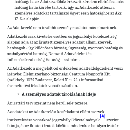
hatóság: ha az Adatkezelőhöz érkezett kérelem elbírálása más
hatóság hatáskörébe tartozik, úgy az Adatkezelő átteszi a
személyes adatokat tartalmazó ügyet ezen hatósághoz az Ákr.
17. §-a alapján.
Az Adatkezelő nem továbbít személyes adatot más címzettnek.
Adatkezelő csak kivételes esetben és jogszabályi kötelezettség
alapján adja át az Érintett személyes adatait állami szervek,
hatóságok - így különösen bíróság, ügyészség, nyomozó hatóság és
szabálysértési hatóság, Nemzeti Adatvédelmi és
Információszabadság Hatóság – számára.
Az Adatkezelő a megjelölt cél érdekében adatfeldolgozóként veszi
igénybe: Élelmiszerlánc-biztonsági Centrum Nonprofit Kft.
(székhely: 1024 Budapest, Keleti K. u. 24.) informatikai
üzemeltetési feladatok vonatkozásában.
A személyes adatok tárolásának ideje
Az irattári terv szerint nem kerül selejtezésre.
Az adatokat az Adatkezelő a közfeladatot ellátó szervek
[4]
iratkezelésére vonatkozó jogszabályi követelmények
szerint
iktatja, és az iktatott iratok között a mindenkor hatályos irattári