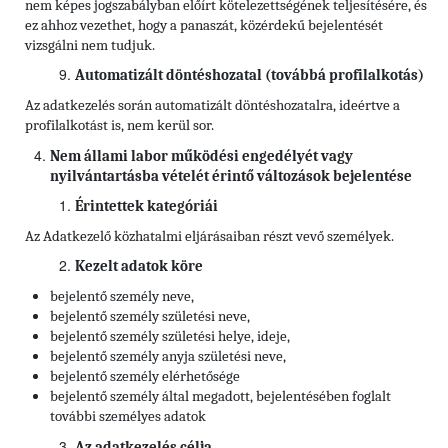
nem képes jogszabályban előírt kötelezettségének teljesítésére, és
ez ahhoz vezethet, hogy a panaszát, közérdekű bejelentését
vizsgálni nem tudjuk.
Automatizált döntéshozatal (továbbá profilalkotás)
Az adatkezelés során automatizált döntéshozatalra, ideértve a
profilalkotást is, nem kerül sor.
Nem állami labor működési engedélyét vagy
nyilvántartásba vételét érintő változások bejelentése
Érintettek kategóriái
Az Adatkezelő közhatalmi eljárásaiban részt vevő személyek.
Kezelt adatok köre
bejelentő személy neve,
bejelentő személy születési neve,
bejelentő személy születési helye, ideje,
bejelentő személy anyja születési neve,
bejelentő személy elérhetősége
bejelentő személy által megadott, bejelentésében foglalt
további személyes adatok
Az adatkezelés célja