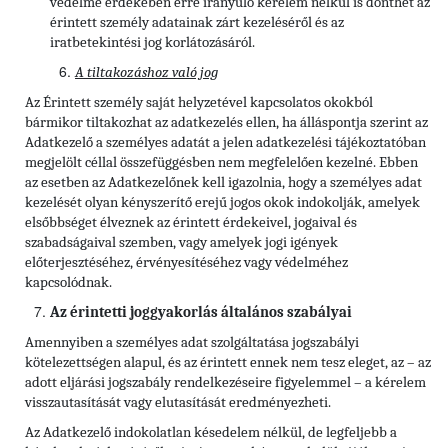
védelme érdekében erre irányuló kérelem nélkül is dönthet az
érintett személy adatainak zárt kezeléséről és az
iratbetekintési jog korlátozásáról.
A tiltakozáshoz való jog
Az Érintett személy saját helyzetével kapcsolatos okokból
bármikor tiltakozhat az adatkezelés ellen, ha álláspontja szerint az
Adatkezelő a személyes adatát a jelen adatkezelési tájékoztatóban
megjelölt céllal összefüggésben nem megfelelően kezelné. Ebben
az esetben az Adatkezelőnek kell igazolnia, hogy a személyes adat
kezelését olyan kényszerítő erejű jogos okok indokolják, amelyek
elsőbbséget élveznek az érintett érdekeivel, jogaival és
szabadságaival szemben, vagy amelyek jogi igények
előterjesztéséhez, érvényesítéséhez vagy védelméhez
kapcsolódnak.
Az érintetti joggyakorlás általános szabályai
Amennyiben a személyes adat szolgáltatása jogszabályi
kötelezettségen alapul, és az érintett ennek nem tesz eleget, az – az
adott eljárási jogszabály rendelkezéseire figyelemmel – a kérelem
visszautasítását vagy elutasítását eredményezheti.
Az Adatkezelő indokolatlan késedelem nélkül, de legfeljebb a