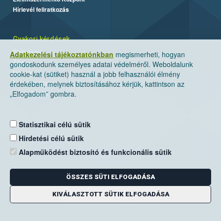
Hírlevél feliratkozás
Gyakori kérdések
Élelmiszer
Adatkezelési tájékoztatónkban
megismerheti, hogyan
Állat
gondoskodunk személyes adatai védelméről. Weboldalunk
Növény
cookie-kat (sütiket) használ a jobb felhasználói élmény
Laboratóriumok
érdekében, melynek biztosításához kérjük, kattintson az
Labor/Egyéb
„Elfogadom” gombra.
Statisztikai célú sütik
Hirdetési célú sütik
Alapműködést biztosító és funkcionális sütik
ÖSSZES SÜTI ELFOGADÁSA
Nemzeti Élelmiszerlánc-biztonsági Hivatal
Cím: 1024 Budapest, Keleti Károly utca. 24.
KIVÁLASZTOTT SÜTIK ELFOGADÁSA
Levelezési cím: 1525 Budapest. Pf. 30.