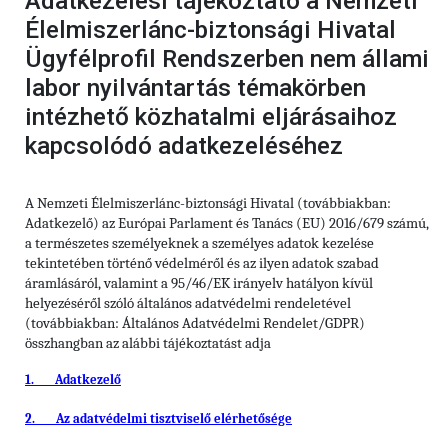
Adatkezelési tájékoztató a Nemzeti
Élelmiszerlánc-biztonsági Hivatal
Ügyfélprofil Rendszerben nem állami
labor nyilvántartás témakörben
intézhető közhatalmi eljárásaihoz
kapcsolódó adatkezeléséhez
A Nemzeti Élelmiszerlánc-biztonsági Hivatal (továbbiakban:
Adatkezelő) az Európai Parlament és Tanács (EU) 2016/679 számú,
a természetes személyeknek a személyes adatok kezelése
tekintetében történő védelméről és az ilyen adatok szabad
áramlásáról, valamint a 95/46/EK irányelv hatályon kívül
helyezéséről szóló általános adatvédelmi rendeletével
(továbbiakban: Általános Adatvédelmi Rendelet/GDPR)
összhangban az alábbi tájékoztatást adja
1.
Adatkezelő
2.
Az adatvédelmi tisztviselő elérhetősége