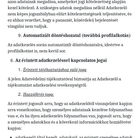
azon adatainak megadása, amelyeket jogi kötelezettség alapján
kezel kötelező. A szükséges adatok megadása nélkül Adatkezelő
nem képes jogszabályban előírt kötelezettségének teljesítésére, és
ez ahhoz vezethet, hogy a panaszát, közérdekű bejelentését
vizsgálni nem tudjuk.
Automatizált döntéshozatal (továbbá profilalkotás)
Az adatkezelés során automatizált döntéshozatalra, ideértve a
profilalkotást is, nem kerül sor.
Az érintett adatkezeléssel kapcsolatos jogai
Érintett tájékoztatáshoz való joga
A jelen Adatvédelmi tájékoztatóval biztosítja az Adatkezelő a
tájékoztatást adatkezelési tevékenységről.
Hozzáférés joga:
Az érintett jogosult arra, hogy az adatkezelőtől visszajelzést kapjon
arra vonatkozóan, hogy személyes adatainak kezelése folyamatban
van-e, és ha ilyen adatkezelés folyamatban van, jogosult arra, hogy
a személyes adatokhoz és a következő információkhoz hozzáférést
kapjon:
adatkezelő által kezelt, adatokról, az érintett személyes adatok