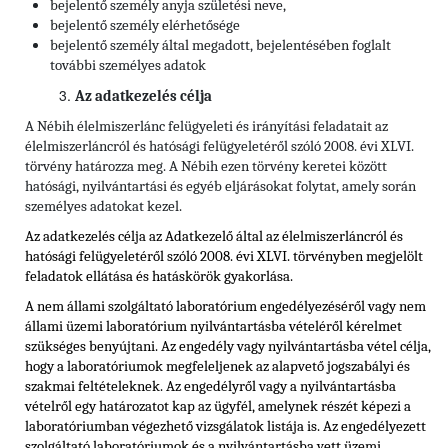
bejelentő személy anyja születési neve,
bejelentő személy elérhetősége
bejelentő személy által megadott, bejelentésében foglalt
további személyes adatok
Az adatkezelés célja
A Nébih élelmiszerlánc felügyeleti és irányítási feladatait az
élelmiszerláncról és hatósági felügyeletéről szóló 2008. évi XLVI.
törvény határozza meg. A Nébih ezen törvény keretei között
hatósági, nyilvántartási és egyéb eljárásokat folytat, amely során
személyes adatokat kezel.
Az adatkezelés célja az Adatkezelő által az élelmiszerláncról és
hatósági felügyeletéről szóló 2008. évi XLVI. törvényben megjelölt
feladatok ellátása és hatáskörök gyakorlása.
A nem állami szolgáltató laboratórium engedélyezéséről vagy nem
állami üzemi laboratórium nyilvántartásba vételéről kérelmet
szükséges benyújtani. Az engedély vagy nyilvántartásba vétel célja,
hogy a laboratóriumok megfeleljenek az alapvető jogszabályi és
szakmai feltételeknek. Az engedélyről vagy a nyilvántartásba
vételről egy határozatot kap az ügyfél, amelynek részét képezi a
laboratóriumban végezhető vizsgálatok listája is. Az engedélyezett
szolgáltató laboratóriumok és a nyilvántartásba vett üzemi