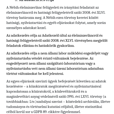
A Nébih élelmiszerlánc felügyeleti és irányítási feladatait az
élelmiszerláncról és hatósági felügyeletéről szóló 2008. évi XLVI.
törvény határozza meg. A Nébih ezen törvény keretei között
hatósági, nyilvántartási és egyéb eljárásokat folytat, amely során
személyes adatokat kezel.
Az adatkezelés célja az Adatkezelő által az élelmiszerláncról és
hatósági felügyeletéről szóló 2008. évi XLVI. törvényben megjelölt
feladatok ellátása és hatáskörök gyakorlása.
Az adatkezelés célja a nem állami labor működési engedélyét vagy
nyilvántartásba vételét érintő változások bejelentése. Az
engedélyezett nem állami szolgáltató laboratórium vagy a
nyilvántartásba vett nem állami üzemi laboratórium adataiban
történt változásokat be kell jelenteni.
Az egyes eljárások szerinti ügyek befejezését követően az adatok
kezelésére – a közokiratok megőrzésével és nyilvántartásával
kapcsolatosan a köziratokról, a közlevéltárakról és a
magánlevéltári anyag védelméről szóló 1995. évi LXVI. törvény (a
továbbiakban: Ltv.)szabályai szerint – közérdekű archiválás, illetve
tudományos és történelmi kutatási céljából, illetve statisztikai
célból kerül sor a GDPR 89. cikkére figyelemmel.