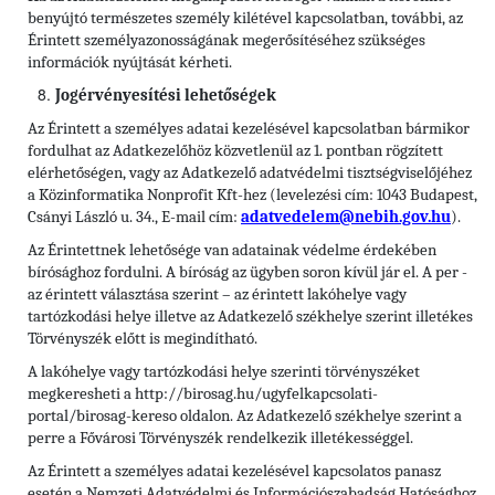
benyújtó természetes személy kilétével kapcsolatban, további, az
Érintett személyazonosságának megerősítéséhez szükséges
információk nyújtását kérheti.
Jogérvényesítési lehetőségek
Az Érintett a személyes adatai kezelésével kapcsolatban bármikor
fordulhat az Adatkezelőhöz közvetlenül az 1. pontban rögzített
elérhetőségen, vagy az Adatkezelő adatvédelmi tisztségviselőjéhez
a Közinformatika Nonprofit Kft-hez (levelezési cím: 1043 Budapest,
Csányi László u. 34., E-mail cím:
adatvedelem@nebih.gov.hu
).
Az Érintettnek lehetősége van adatainak védelme érdekében
bírósághoz fordulni. A bíróság az ügyben soron kívül jár el. A per -
az érintett választása szerint – az érintett lakóhelye vagy
tartózkodási helye illetve az Adatkezelő székhelye szerint illetékes
Törvényszék előtt is megindítható.
A lakóhelye vagy tartózkodási helye szerinti törvényszéket
megkeresheti a http://birosag.hu/ugyfelkapcsolati-
portal/birosag-kereso oldalon. Az Adatkezelő székhelye szerint a
perre a Fővárosi Törvényszék rendelkezik illetékességgel.
Az Érintett a személyes adatai kezelésével kapcsolatos panasz
esetén a Nemzeti Adatvédelmi és Információszabadság Hatósághoz