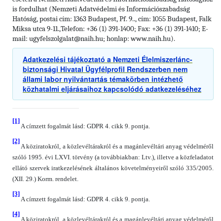
Nemzeti Adatvédelmi és Információszabadság
is fordulhat (
Hatóság, postai cím: 1363 Budapest, Pf. 9.., cím: 1055 Budapest, Falk
Miksa utca 9-11.,
Telefon: +36 (1) 391-1400; Fax: +36 (1) 391-1410; E-
mail: ugyfelszolgalat@naih.hu; honlap: www.naih.hu).
Adatkezelési tájékoztató a Nemzeti Élelmiszerlánc-
biztonsági Hivatal Ügyfélprofil Rendszerben nem
állami labor nyilvántartás témakörben intézhető
közhatalmi eljárásaihoz kapcsolódó adatkezeléséhez
[1]
A címzett fogalmát lásd: GDPR 4. cikk 9. pontja.
[2]
A köziratokról, a közlevéltárakról és a magánlevéltári anyag védelméről
szóló 1995. évi LXVI. törvény (a továbbiakban: Ltv.), illetve a közfeladatot
ellátó szervek iratkezelésének általános követelményeiről szóló 335/2005.
(XII. 29.) Korm. rendelet.
[3]
A címzett fogalmát lásd: GDPR 4. cikk 9. pontja.
[4]
A köziratokról, a közlevéltárakról és a magánlevéltári anyag védelméről