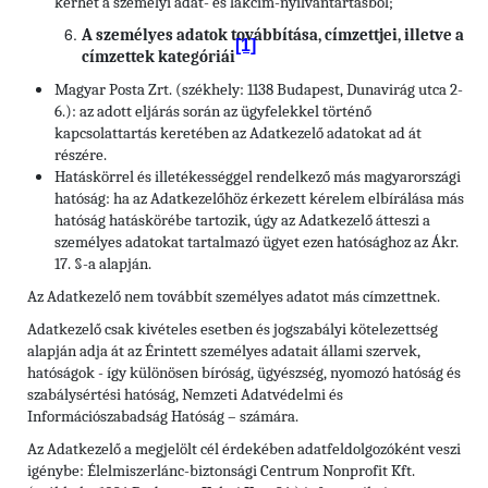
kérhet a személyi adat- és lakcím-nyilvántartásból;
A személyes adatok továbbítása, címzettjei, illetve a
[1]
címzettek kategóriái
Magyar Posta Zrt. (székhely: 1138 Budapest, Dunavirág utca 2-
6.): az adott eljárás során az ügyfelekkel történő
kapcsolattartás keretében az Adatkezelő adatokat ad át
részére.
Hatáskörrel és illetékességgel rendelkező más magyarországi
hatóság: ha az Adatkezelőhöz érkezett kérelem elbírálása más
hatóság hatáskörébe tartozik, úgy az Adatkezelő átteszi a
személyes adatokat tartalmazó ügyet ezen hatósághoz az Ákr.
17. §-a alapján.
Az Adatkezelő nem továbbít személyes adatot más címzettnek.
Adatkezelő csak kivételes esetben és jogszabályi kötelezettség
alapján adja át az Érintett személyes adatait állami szervek,
hatóságok - így különösen bíróság, ügyészség, nyomozó hatóság és
szabálysértési hatóság, Nemzeti Adatvédelmi és
Információszabadság Hatóság – számára.
Az Adatkezelő a megjelölt cél érdekében adatfeldolgozóként veszi
igénybe: Élelmiszerlánc-biztonsági Centrum Nonprofit Kft.