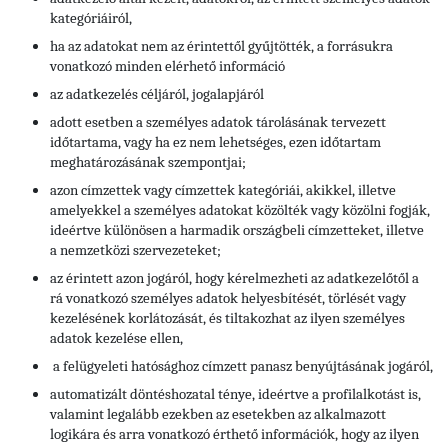
kategóriáiról,
ha az adatokat nem az érintettől gyűjtötték, a forrásukra
vonatkozó minden elérhető információ
az adatkezelés céljáról, jogalapjáról
adott esetben a személyes adatok tárolásának tervezett
időtartama, vagy ha ez nem lehetséges, ezen időtartam
meghatározásának szempontjai;
azon címzettek vagy címzettek kategóriái, akikkel, illetve
amelyekkel a személyes adatokat közölték vagy közölni fogják,
ideértve különösen a harmadik országbeli címzetteket, illetve
a nemzetközi szervezeteket;
az érintett azon jogáról, hogy kérelmezheti az adatkezelőtől a
rá vonatkozó személyes adatok helyesbítését, törlését vagy
kezelésének korlátozását, és tiltakozhat az ilyen személyes
adatok kezelése ellen,
a felügyeleti hatósághoz címzett panasz benyújtásának jogáról,
automatizált döntéshozatal ténye, ideértve a profilalkotást is,
valamint legalább ezekben az esetekben az alkalmazott
logikára és arra vonatkozó érthető információk, hogy az ilyen