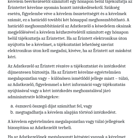
kérelem beérkezésétől számított egy hónapon belül tájékoztatja az
Érintettet kérelme nyomán hozott intézkedésekről. Szükség
esetén, figyelembe véve a kérelem összetettségét és a kérelmek
számát, ez a határidő további két hónappal meghosszabbítható. A
határidő meghosszabbításáról az Adatkezelő a késedelem okainak
megjelölésével a kérelem kézhezvételétől számított egy hónapon
belül tájékoztatja az Érintettet. Ha az Érintett elektronikus úton
nyújtotta be a kérelmet, a tájékoztatást lehetőség szerint
elektronikus úton kell megadni, kivéve, ha az Érintett azt másként
kéri.
Az Adatkezelő az Érintett részére a tájékoztatást és intézkedést
díjmentesen biztosítja. Ha az Érintett kérelme egyértelműen
megalapozatlan vagy – különösen ismétlődő jellege miatt – túlzó,
az Adatkezelő, figyelemmel a kért információ vagy tájékoztatás
nyújtásával vagy a kért intézkedés meghozatalával járó
adminisztratív költségekre:
észszerű összegű díjat számíthat fel, vagy
megtagadhatja a kérelem alapján történő intézkedést.
A kérelem egyértelműen megalapozatlan vagy túlzó jellegének
bizonyítása az Adatkezelőt terheli.
Ha az Adatkezelőnek megalapozott kétségei vannak a kérelmet