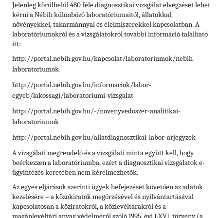
Jelenleg körülbelül 480 féle diagnosztikai vizsgálat elvégzését lehet
kérni a Nébih különböző laboratóriumaitól, állatokkal,
növényekkel, takarmánnyal és élelmiszerekkel kapcsolatban. A
laboratóriumokról és a vizsgálatokról további információ található
itt:
http://portal.nebih.gov.hu/kapcsolat/laboratoriumok/nebih-
laboratoriumok
http://portal.nebih.gov.hu/informaciok/labor-
egyeb/lakossagi/laboratoriumi-vizsgalat
http://portal.nebih.gov.hu/-/novenyvedoszer-analitikai-
laboratoriumok
http://portal.nebih.gov.hu/allatdiagnosztikai-labor-arjegyzek
A vizsgálati megrendelő és a vizsgálati minta együtt kell, hogy
beérkezzen a laboratóriumba, ezért a diagnosztikai vizsgálatok e-
ügyintézés keretében nem kérelmezhetők.
Az egyes eljárások szerinti ügyek befejezését követően az adatok
kezelésére – a közokiratok megőrzésével és nyilvántartásával
kapcsolatosan a köziratokról, a közlevéltárakról és a
magánlevéltári anyag védelméről szóló 1995. évi LXVI. törvény (a