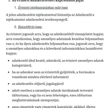
Az érintett adatkezeléssel kapcsolatos jogai
Érintett tájékoztatáshoz való joga
A jelen adatkezelési tájékoztatóval biztosítja az Adatkezelő a
tájékoztatást adatkezelési tevékenységről.
Hozzáférés joga:
Az érintett jogosult arra, hogy az adatkezelőtől visszajelzést kapjon
arra vonatkozóan, hogy személyes adatainak kezelése folyamatban
van-e, és ha ilyen adatkezelés folyamatban van, jogosult arra, hogy
a személyes adatokhoz és a következő információkhoz hozzáférést
kapjon:
adatkezelő által kezelt, adatokról, az érintett személyes adatok
kategóriáiról,
ha az adatokat nem az érintettől gyűjtötték, a forrásukra
vonatkozó minden elérhető információ
az adatkezelés céljáról, jogalapjáról
adott esetben a személyes adatok tárolásának tervezett
időtartama, vagy ha ez nem lehetséges, ezen időtartam
meghatározásának szempontjai;
azon címzettek vagy címzettek kategóriái, akikkel, illetve