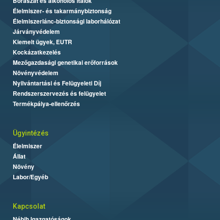
Borászat és alkoholos italok
Élelmiszer- és takarmánybiztonság
Élelmiszerlánc-biztonsági laborhálózat
Járványvédelem
Kiemelt ügyek, EUTR
Kockázatkezelés
Mezőgazdasági genetikai erőforrások
Növényvédelem
Nyilvántartási és Felügyeleti Díj
Rendszerszervezés és felügyelet
Termékpálya-ellenőrzés
Ügyintézés
Élelmiszer
Állat
Növény
Labor/Egyéb
Kapcsolat
Nébih Igazgatóságok