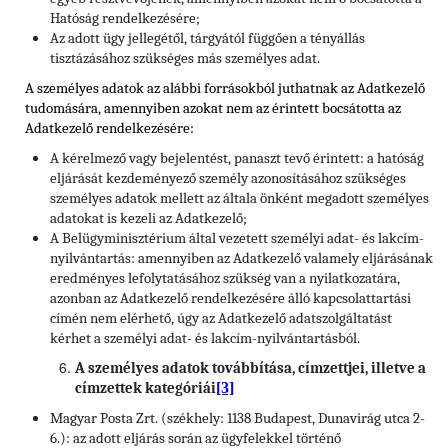
Hatóság rendelkezésére;
Az adott ügy jellegétől, tárgyától függően a tényállás
tisztázásához szükséges más személyes adat.
A személyes adatok az alábbi forrásokból juthatnak az Adatkezelő
tudomására, amennyiben azokat nem az érintett bocsátotta az
Adatkezelő rendelkezésére:
A kérelmező vagy bejelentést, panaszt tevő érintett: a hatóság
eljárását kezdeményező személy azonosításához szükséges
személyes adatok mellett az általa önként megadott személyes
adatokat is kezeli az Adatkezelő;
A Belügyminisztérium által vezetett személyi adat- és lakcím-
nyilvántartás: amennyiben az Adatkezelő valamely eljárásának
eredményes lefolytatásához szükség van a nyilatkozatára,
azonban az Adatkezelő rendelkezésére álló kapcsolattartási
címén nem elérhető, úgy az Adatkezelő adatszolgáltatást
kérhet a személyi adat- és lakcím-nyilvántartásból.
A személyes adatok továbbítása, címzettjei, illetve a
[3]
címzettek kategóriái
Magyar Posta Zrt. (székhely: 1138 Budapest, Dunavirág utca 2-
6.): az adott eljárás során az ügyfelekkel történő