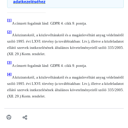
adatkezeléséhez
[1]
A címzett fogalmát lásd: GDPR 4. cikk 9. pontja.
[2]
A köziratokról, a közlevéltárakról és a magánlevéltári anyag védelméről
szóló 1995. évi LXVI. törvény (a továbbiakban: Ltv.), illetve a közfeladatot
ellátó szervek iratkezelésének általános követelményeiről szóló 335/2005.
(XII. 29.) Korm. rendelet.
[3]
A címzett fogalmát lásd: GDPR 4. cikk 9. pontja.
[4]
A köziratokról, a közlevéltárakról és a magánlevéltári anyag védelméről
szóló 1995. évi LXVI. törvény (a továbbiakban: Ltv.), illetve a közfeladatot
ellátó szervek iratkezelésének általános követelményeiről szóló 335/2005.
(XII. 29.) Korm. rendelet.