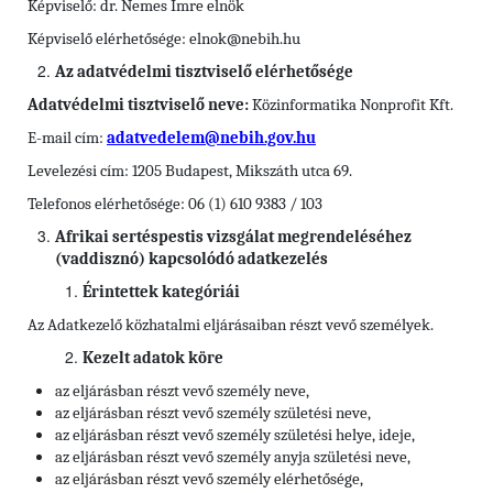
Képviselő: dr. Nemes Imre elnök
Képviselő elérhetősége: elnok@nebih.hu
Az adatvédelmi tisztviselő elérhetősége
Adatvédelmi tisztviselő neve:
Közinformatika Nonprofit Kft.
E-mail cím:
adatvedelem@nebih.gov.hu
Levelezési cím: 1205 Budapest, Mikszáth utca 69.
Telefonos elérhetősége: 06 (1) 610 9383 / 103
Afrikai sertéspestis vizsgálat megrendeléséhez
(vaddisznó) kapcsolódó adatkezelés
Érintettek kategóriái
Az Adatkezelő közhatalmi eljárásaiban részt vevő személyek.
Kezelt adatok köre
az eljárásban részt vevő személy neve,
az eljárásban részt vevő személy születési neve,
az eljárásban részt vevő személy születési helye, ideje,
az eljárásban részt vevő személy anyja születési neve,
az eljárásban részt vevő személy elérhetősége,