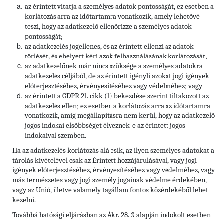
az érintett vitatja a személyes adatok pontosságát, ez esetben a
korlátozás arra az időtartamra vonatkozik, amely lehetővé
teszi, hogy az adatkezelő ellenőrizze a személyes adatok
pontosságát;
az adatkezelés jogellenes, és az érintett ellenzi az adatok
törlését, és ehelyett kéri azok felhasználásának korlátozását;
az adatkezelőnek már nincs szüksége a személyes adatokra
adatkezelés céljából, de az érintett igényli azokat jogi igények
előterjesztéséhez, érvényesítéséhez vagy védelméhez; vagy
az érintett a GDPR 21. cikk (1) bekezdése szerint tiltakozott az
adatkezelés ellen; ez esetben a korlátozás arra az időtartamra
vonatkozik, amíg megállapításra nem kerül, hogy az adatkezelő
jogos indokai elsőbbséget élveznek-e az érintett jogos
indokaival szemben.
Ha az adatkezelés korlátozás alá esik, az ilyen személyes adatokat a
tárolás kivételével csak az Érintett hozzájárulásával, vagy jogi
igények előterjesztéséhez, érvényesítéséhez vagy védelméhez, vagy
más természetes vagy jogi személy jogainak védelme érdekében,
vagy az Unió, illetve valamely tagállam fontos közérdekéből lehet
kezelni.
Továbbá hatósági eljárásban az Ákr. 28. § alapján indokolt esetben