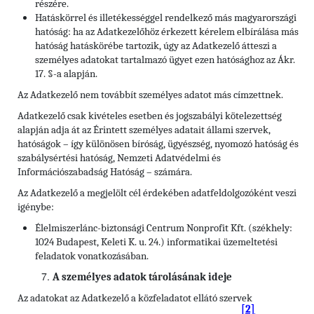
részére.
Hatáskörrel és illetékességgel rendelkező más magyarországi
hatóság: ha az Adatkezelőhöz érkezett kérelem elbírálása más
hatóság hatáskörébe tartozik, úgy az Adatkezelő átteszi a
személyes adatokat tartalmazó ügyet ezen hatósághoz az Ákr.
17. §-a alapján.
Az Adatkezelő nem továbbít személyes adatot más címzettnek.
Adatkezelő csak kivételes esetben és jogszabályi kötelezettség
alapján adja át az Érintett személyes adatait állami szervek,
hatóságok – így különösen bíróság, ügyészség, nyomozó hatóság és
szabálysértési hatóság, Nemzeti Adatvédelmi és
Információszabadság Hatóság – számára.
Az Adatkezelő a megjelölt cél érdekében adatfeldolgozóként veszi
igénybe:
Élelmiszerlánc-biztonsági Centrum Nonprofit Kft. (székhely:
1024 Budapest, Keleti K. u. 24.) informatikai üzemeltetési
feladatok vonatkozásában.
A személyes adatok tárolásának ideje
Az adatokat az Adatkezelő a közfeladatot ellátó szervek
[2]