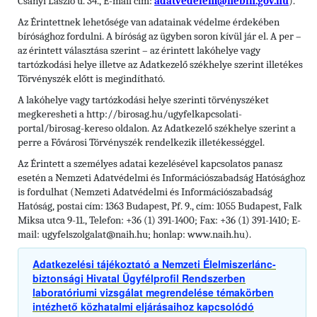
Csányi László u. 34., E-mail cím:
adatvedelem@nebih.gov.hu
).
Az Érintettnek lehetősége van adatainak védelme érdekében
bírósághoz fordulni. A bíróság az ügyben soron kívül jár el. A per –
az érintett választása szerint – az érintett lakóhelye vagy
tartózkodási helye illetve az Adatkezelő székhelye szerint illetékes
Törvényszék előtt is megindítható.
A lakóhelye vagy tartózkodási helye szerinti törvényszéket
megkeresheti a http://birosag.hu/ugyfelkapcsolati-
portal/birosag-kereso oldalon. Az Adatkezelő székhelye szerint a
perre a Fővárosi Törvényszék rendelkezik illetékességgel.
Az Érintett a személyes adatai kezelésével kapcsolatos panasz
esetén a Nemzeti Adatvédelmi és Információszabadság Hatósághoz
is fordulhat (Nemzeti Adatvédelmi és Információszabadság
Hatóság, postai cím: 1363 Budapest, Pf. 9., cím: 1055 Budapest, Falk
Miksa utca 9-11., Telefon: +36 (1) 391-1400; Fax: +36 (1) 391-1410; E-
mail: ugyfelszolgalat@naih.hu; honlap: www.naih.hu).
Adatkezelési tájékoztató a Nemzeti Élelmiszerlánc-
biztonsági Hivatal Ügyfélprofil Rendszerben
laboratóriumi vizsgálat megrendelése témakörben
intézhető közhatalmi eljárásaihoz kapcsolódó