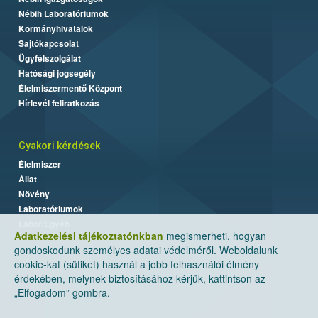
Nébih Laboratóriumok
Kormányhivatalok
Sajtókapcsolat
Ügyfélszolgálat
Hatósági jogsegély
Élelmiszermentő Központ
Hírlevél feliratkozás
Gyakori kérdések
Élelmiszer
Állat
Növény
Laboratóriumok
Labor/Egyéb
Adatkezelési tájékoztatónkban
megismerheti, hogyan
gondoskodunk személyes adatai védelméről. Weboldalunk
cookie-kat (sütiket) használ a jobb felhasználói élmény
érdekében, melynek biztosításához kérjük, kattintson az
„Elfogadom” gombra.