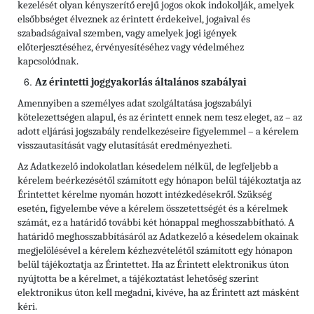
kezelését olyan kényszerítő erejű jogos okok indokolják, amelyek
elsőbbséget élveznek az érintett érdekeivel, jogaival és
szabadságaival szemben, vagy amelyek jogi igények
előterjesztéséhez, érvényesítéséhez vagy védelméhez
kapcsolódnak.
Az érintetti joggyakorlás általános szabályai
Amennyiben a személyes adat szolgáltatása jogszabályi
kötelezettségen alapul, és az érintett ennek nem tesz eleget, az – az
adott eljárási jogszabály rendelkezéseire figyelemmel – a kérelem
visszautasítását vagy elutasítását eredményezheti.
Az Adatkezelő indokolatlan késedelem nélkül, de legfeljebb a
kérelem beérkezésétől számított egy hónapon belül tájékoztatja az
Érintettet kérelme nyomán hozott intézkedésekről. Szükség
esetén, figyelembe véve a kérelem összetettségét és a kérelmek
számát, ez a határidő további két hónappal meghosszabbítható. A
határidő meghosszabbításáról az Adatkezelő a késedelem okainak
megjelölésével a kérelem kézhezvételétől számított egy hónapon
belül tájékoztatja az Érintettet. Ha az Érintett elektronikus úton
nyújtotta be a kérelmet, a tájékoztatást lehetőség szerint
elektronikus úton kell megadni, kivéve, ha az Érintett azt másként
kéri.