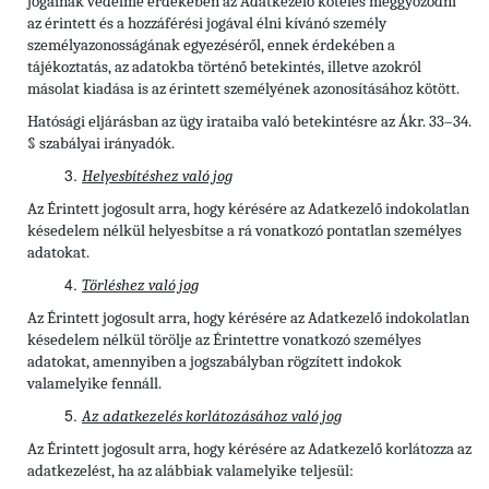
jogainak védelme érdekében az Adatkezelő köteles meggyőződni
az érintett és a hozzáférési jogával élni kívánó személy
személyazonosságának egyezéséről, ennek érdekében a
tájékoztatás, az adatokba történő betekintés, illetve azokról
másolat kiadása is az érintett személyének azonosításához kötött.
Hatósági eljárásban az ügy irataiba való betekintésre az Ákr. 33–34.
§ szabályai irányadók.
Helyesbítéshez való jog
Az Érintett jogosult arra, hogy kérésére az Adatkezelő indokolatlan
késedelem nélkül helyesbítse a rá vonatkozó pontatlan személyes
adatokat.
Törléshez való jog
Az Érintett
jogosult arra, hogy kérésére az Adatkezelő indokolatlan
késedelem nélkül törölje az Érintettre vonatkozó személyes
adatokat, amennyiben a jogszabályban rögzített indokok
valamelyike fennáll.
Az adatkezelés korlátozásához való jog
Az Érintett jogosult arra, hogy kérésére az Adatkezelő korlátozza az
adatkezelést, ha az alábbiak valamelyike teljesül: