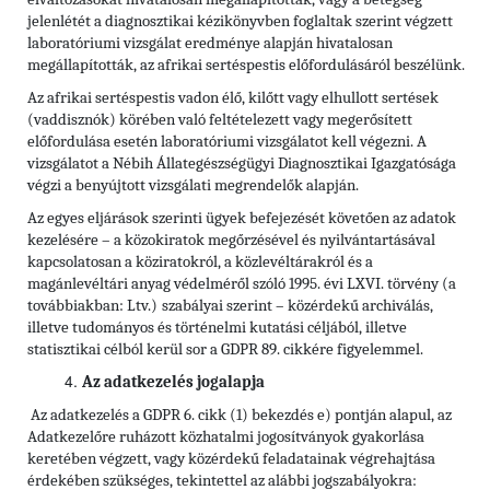
jelenlétét a diagnosztikai kézikönyvben foglaltak szerint végzett
laboratóriumi vizsgálat eredménye alapján hivatalosan
megállapították, az afrikai sertéspestis előfordulásáról beszélünk.
Az afrikai sertéspestis vadon élő, kilőtt vagy elhullott sertések
(vaddisznók) körében való feltételezett vagy megerősített
előfordulása esetén laboratóriumi vizsgálatot kell végezni. A
vizsgálatot a Nébih Állategészségügyi Diagnosztikai Igazgatósága
végzi a benyújtott vizsgálati megrendelők alapján.
Az egyes eljárások szerinti ügyek befejezését követően az adatok
kezelésére – a közokiratok megőrzésével és nyilvántartásával
kapcsolatosan a köziratokról, a közlevéltárakról és a
magánlevéltári anyag védelméről szóló 1995. évi LXVI. törvény (a
továbbiakban: Ltv.)
szabályai szerint – közérdekű archiválás,
illetve tudományos és történelmi kutatási céljából, illetve
statisztikai célból kerül sor a GDPR 89. cikkére figyelemmel.
Az adatkezelés jogalapja
Az adatkezelés a GDPR 6. cikk (1) bekezdés e) pontján alapul, az
Adatkezelőre ruházott közhatalmi jogosítványok gyakorlása
keretében végzett, vagy közérdekű feladatainak végrehajtása
érdekében szükséges, tekintettel az alábbi jogszabályokra: