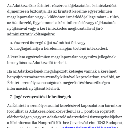
Az Adatkezelő az Érintett részére a tájékoztatást és intézkedést
díjmentesen biztosítja. Ha az Érintett kérelme egyértelműen
megalapozatlan vagy – különösen ismétlődő jellege miatt – túlzó,
az Adatkezelő, figyelemmel a kért információ vagy tájékoztatás
nyújtásával vagy a kért intézkedés meghozatalával járó
adminisztratív költségekre:
észszerű összegű díjat számíthat fel, vagy
megtagadhatja a kérelem alapján történő intézkedést.
A kérelem egyértelműen megalapozatlan vagy túlzó jellegének
bizonyítása az Adatkezelőt terheli.
Ha az Adatkezelőnek megalapozott kétségei vannak a kérelmet
benyújtó természetes személy kilétével kapcsolatban, további, az
Érintett személyazonosságának megerősítéséhez szükséges
információk nyújtását kérheti.
Jogérvényesítési lehetőségek
Az Érintett a személyes adatai kezelésével kapcsolatban bármikor
fordulhat az Adatkezelőhöz közvetlenül az 1. pontban rögzített
elérhetőségen, vagy az Adatkezelő adatvédelmi tisztségviselőjéhez
a Közinformatika Nonprofit Kft-hez (levelezési cím: 1043 Budapest,