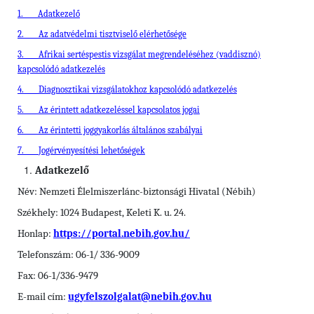
1.
Adatkezelő
2.
Az adatvédelmi tisztviselő elérhetősége
3.
Afrikai sertéspestis vizsgálat megrendeléséhez (vaddisznó)
kapcsolódó adatkezelés
4.
Diagnosztikai vizsgálatokhoz kapcsolódó adatkezelés
5.
Az érintett adatkezeléssel kapcsolatos jogai
6.
Az érintetti joggyakorlás általános szabályai
7.
Jogérvényesítési lehetőségek
Adatkezelő
Név: Nemzeti Élelmiszerlánc-biztonsági Hivatal (Nébih)
Székhely: 1024 Budapest, Keleti K. u. 24.
Honlap:
https://portal.nebih.gov.hu/
Telefonszám: 06-1/ 336-9009
Fax: 06-1/336-9479
E-mail cím:
ugyfelszolgalat@nebih.gov.hu