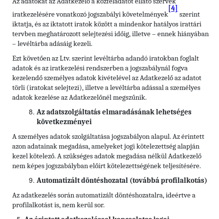
Az adatokat az Adatkezelő a közfeladatot ellátó szervek
[4]
iratkezelésére vonatkozó jogszabályi követelmények
szerint
iktatja, és az iktatott iratok között a mindenkor hatályos irattári
tervben meghatározott selejtezési időig, illetve – ennek hiányában
– levéltárba adásáig kezeli.
Ezt követően az Ltv. szerint levéltárba adandó iratokban foglalt
adatok és az iratkezelési rendszerben a jogszabálynál fogva
kezelendő személyes adatok kivételével az Adatkezelő az adatot
törli (iratokat selejtezi), illetve a levéltárba adással a személyes
adatok kezelése az Adatkezelőnél megszűnik.
Az adatszolgáltatás elmaradásának lehetséges
következményei
A személyes adatok szolgáltatása jogszabályon alapul. Az érintett
azon adatainak megadása, amelyeket jogi kötelezettség alapján
kezel kötelező. A szükséges adatok megadása nélkül Adatkezelő
nem képes jogszabályban előírt kötelezettségének teljesítésére.
Automatizált döntéshozatal (továbbá profilalkotás)
Az adatkezelés során automatizált döntéshozatalra, ideértve a
profilalkotást is, nem kerül sor.