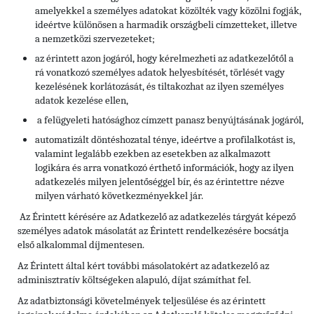
amelyekkel a személyes adatokat közölték vagy közölni fogják,
ideértve különösen a harmadik országbeli címzetteket, illetve
a nemzetközi szervezeteket;
az érintett azon jogáról, hogy kérelmezheti az adatkezelőtől a
rá vonatkozó személyes adatok helyesbítését, törlését vagy
kezelésének korlátozását, és tiltakozhat az ilyen személyes
adatok kezelése ellen,
a felügyeleti hatósághoz címzett panasz benyújtásának jogáról,
automatizált döntéshozatal ténye, ideértve a profilalkotást is,
valamint legalább ezekben az esetekben az alkalmazott
logikára és arra vonatkozó érthető információk, hogy az ilyen
adatkezelés milyen jelentőséggel bír, és az érintettre nézve
milyen várható következményekkel jár.
Az Érintett kérésére az Adatkezelő az adatkezelés tárgyát képező
személyes adatok másolatát az Érintett rendelkezésére bocsátja
első alkalommal díjmentesen.
Az Érintett által kért további másolatokért az adatkezelő az
adminisztratív költségeken alapuló, díjat számíthat fel.
Az adatbiztonsági követelmények teljesülése és az érintett