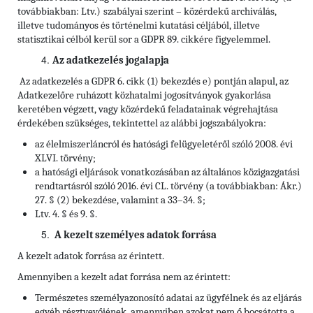
továbbiakban: Ltv.)
szabályai szerint – közérdekű archiválás,
illetve tudományos és történelmi kutatási céljából, illetve
statisztikai célból kerül sor a GDPR 89. cikkére figyelemmel.
Az adatkezelés jogalapja
Az adatkezelés a GDPR 6. cikk (1) bekezdés e) pontján alapul, az
Adatkezelőre ruházott közhatalmi jogosítványok gyakorlása
keretében végzett, vagy közérdekű feladatainak végrehajtása
érdekében szükséges, tekintettel az alábbi jogszabályokra:
az élelmiszerláncról és hatósági felügyeletéről szóló 2008. évi
XLVI. törvény;
a hatósági eljárások vonatkozásában az általános közigazgatási
rendtartásról szóló 2016. évi CL. törvény (a továbbiakban: Ákr.)
27. § (2) bekezdése, valamint a 33–34. §;
Ltv. 4. § és 9. §.
A kezelt személyes adatok forrása
A kezelt adatok forrása az érintett.
Amennyiben a kezelt adat forrása nem az érintett:
Természetes személyazonosító adatai az ügyfélnek és az eljárás
egyéb résztvevőjének, amennyiben azokat nem ő bocsátotta a