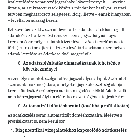
iratkezelésére vonatkozó jogszabályi követelmények
szerint
iktatja, és az iktatott iratok között a mindenkor hatályos irattári
tervben meghatározott selejtezési időig, illetve – ennek hiányában
– levéltárba adásáig kezeli.
Ezt követően az Ltv. szerint levéltárba adandó iratokban foglalt
adatok és az iratkezelési rendszerben a jogszabálynál fogva
kezelendő személyes adatok kivételével az Adatkezelő az adatot
törli (iratokat selejtezi), illetve a levéltárba adással a személyes
adatok kezelése az Adatkezelőnél megszűnik.
Az adatszolgáltatás elmaradásának lehetséges
következményei
A személyes adatok szolgáltatása jogszabályon alapul. Az érintett
azon adatainak megadása, amelyeket jogi kötelezettség alapján
kezel kötelező. A szükséges adatok megadása nélkül Adatkezelő
nem képes jogszabályban előírt kötelezettségének teljesítésére.
Automatizált döntéshozatal (továbbá profilalkotás)
Az adatkezelés során automatizált döntéshozatalra, ideértve a
profilalkotást is, nem kerül sor.
Diagnosztikai vizsgálatokhoz kapcsolódó adatkezelés