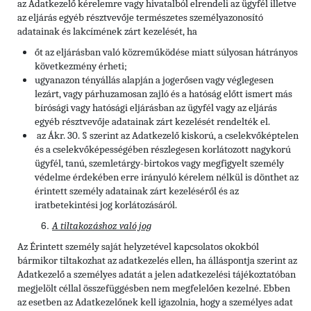
az Adatkezelő kérelemre vagy hivatalból elrendeli az ügyfél illetve
az eljárás egyéb résztvevője természetes személyazonosító
adatainak és lakcímének zárt kezelését, ha
őt az eljárásban való közreműködése miatt súlyosan hátrányos
következmény érheti;
ugyanazon tényállás alapján a jogerősen vagy véglegesen
lezárt, vagy párhuzamosan zajló és a hatóság előtt ismert más
bírósági vagy hatósági eljárásban az ügyfél vagy az eljárás
egyéb résztvevője adatainak zárt kezelését rendelték el.
az Ákr. 30. § szerint az Adatkezelő kiskorú, a cselekvőképtelen
és a cselekvőképességében részlegesen korlátozott nagykorú
ügyfél, tanú, szemletárgy-birtokos vagy megfigyelt személy
védelme érdekében erre irányuló kérelem nélkül is dönthet az
érintett személy adatainak zárt kezeléséről és az
iratbetekintési jog korlátozásáról.
A tiltakozáshoz való jog
Az Érintett személy saját helyzetével kapcsolatos okokból
bármikor tiltakozhat az adatkezelés ellen, ha álláspontja szerint az
Adatkezelő a személyes adatát a jelen adatkezelési tájékoztatóban
megjelölt céllal összefüggésben nem megfelelően kezelné. Ebben
az esetben az Adatkezelőnek kell igazolnia, hogy a személyes adat