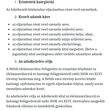
Érintettek kategóriái
Az Adatkezelő közhatalmi eljárásaiban részt vevő személyek.
Kezelt adatok köre
az eljárásban részt vevő személy neve,
az eljárásban részt vevő személy születési neve,
az eljárásban részt vevő személy születési helye, ideje,
az eljárásban részt vevő személy anyja születési neve,
az eljárásban részt vevő személy elérhetősége,
az eljárásban részt vevő személy által megadott, illetve a
jogszabály által esetlegesen előírt további személyes adatok.
Az adatkezelés célja
A Nébih élelmiszerlánc felügyeleti és irányítási feladatait az
élelmiszerláncról és hatósági felügyeletéről szóló 2008. évi XLVI.
törvény határozza meg. A Nébih ezen törvény keretei között
hatósági, nyilvántartási és egyéb eljárásokat folytat, amely során
személyes adatokat kezel.
Az adatkezelés célja az Adatkezelő által az élelmiszerláncról és
hatósági felügyeletéről szóló 2008. évi XLVI. törvényben megjelölt
feladatok ellátása és hatáskörök gyakorlása.