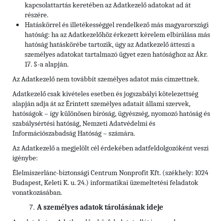
kapcsolattartás keretében az Adatkezelő adatokat ad át
részére.
Hatáskörrel és illetékességgel rendelkező más magyarországi
hatóság: ha az Adatkezelőhöz érkezett kérelem elbírálása más
hatóság hatáskörébe tartozik, úgy az Adatkezelő átteszi a
személyes adatokat tartalmazó ügyet ezen hatósághoz az Ákr.
17. §-a alapján.
Az Adatkezelő nem továbbít személyes adatot más címzettnek.
Adatkezelő csak kivételes esetben és jogszabályi kötelezettség
alapján adja át az Érintett személyes adatait állami szervek,
hatóságok – így különösen bíróság, ügyészség, nyomozó hatóság és
szabálysértési hatóság, Nemzeti Adatvédelmi és
Információszabadság Hatóság – számára.
Az Adatkezelő a megjelölt cél érdekében adatfeldolgozóként veszi
igénybe:
Élelmiszerlánc-biztonsági Centrum Nonprofit Kft. (székhely: 1024
Budapest, Keleti K. u. 24.) informatikai üzemeltetési feladatok
vonatkozásában.
A személyes adatok tárolásának ideje