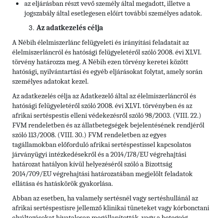
az eljárásban részt vevő személy által megadott, illetve a
jogszabály által esetlegesen előírt további személyes adatok.
Az adatkezelés célja
A Nébih élelmiszerlánc felügyeleti és irányítási feladatait az
élelmiszerláncról és hatósági felügyeletéről szóló 2008. évi XLVI.
törvény határozza meg. A Nébih ezen törvény keretei között
hatósági, nyilvántartási és egyéb eljárásokat folytat, amely során
személyes adatokat kezel.
Az adatkezelés célja az Adatkezelő által az élelmiszerláncról és
hatósági felügyeletéről szóló 2008. évi XLVI. törvényben és az
afrikai sertéspestis elleni védekezésről szóló 98/2003. (VIII. 22.)
FVM rendeletben és az állatbetegségek bejelentésének rendjéről
szóló 113/2008. (VIII. 30.) FVM rendeletben az egyes
tagállamokban előforduló afrikai sertéspestissel kapcsolatos
járványügyi intézkedésekről és a 2014/178/EU végrehajtási
határozat hatályon kívül helyezéséről szóló a Bizottság
2014/709/EU végrehajtási határozatában megjelölt feladatok
ellátása és hatáskörök gyakorlása.
Abban az esetben, ha valamely sertésnél vagy sertéshullánál az
afrikai sertéspestisre jellemző klinikai tüneteket vagy kórbonctani
elváltozásokat hivatalosan megállapították, vagy a betegség