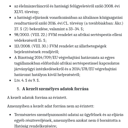
az élelmiszerláncról és hatósági felügyeletéről szóló 2008. évi
XLVI. törvény;
a hatósági eljárások vonatkozásában az általános közigazgatási
rendtartásról szóló 2016. évi CL. törvény (a továbbiakban: Ákr.)
27. § (2) bekezdése, valamint a 33–34. §;
98/2003. (VIII. 22.) FVM rendelet az afrikai sertéspestis elleni
védekezésről 15. §;
113/2008. (VIII. 30.) FVM rendelet az állatbetegségek
bejelentésének rendjéről;
A Bizottság 2014/709/EU végrehajtási határozata az egyes
tagállamokban előforduló afrikai sertéspestissel kapcsolatos
járványügyi intézkedésekről és a 2014/178/EU végrehajtási
határozat hatályon kívül helyezéséről;
Ltv. 4. § és 9. §.
A kezelt személyes adatok forrása
A kezelt adatok forrása az érintett.
Amennyiben a kezelt adat forrása nem az érintett:
Természetes személyazonosító adatai az ügyfélnek és az eljárás
egyéb résztvevőjének, amennyiben azokat nem ő bocsátotta a
Hatóság rendelkezésére;