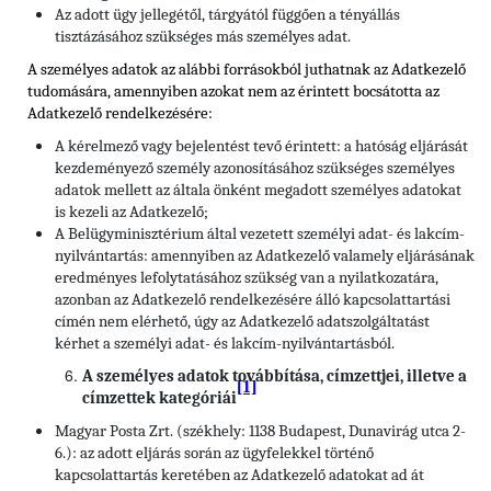
Az adott ügy jellegétől, tárgyától függően a tényállás
tisztázásához szükséges más személyes adat.
A személyes adatok az alábbi forrásokból juthatnak az Adatkezelő
tudomására, amennyiben azokat nem az érintett bocsátotta az
Adatkezelő rendelkezésére:
A kérelmező vagy bejelentést tevő érintett: a hatóság eljárását
kezdeményező személy azonosításához szükséges személyes
adatok mellett az általa önként megadott személyes adatokat
is kezeli az Adatkezelő;
A Belügyminisztérium által vezetett személyi adat- és lakcím-
nyilvántartás: amennyiben az Adatkezelő valamely eljárásának
eredményes lefolytatásához szükség van a nyilatkozatára,
azonban az Adatkezelő rendelkezésére álló kapcsolattartási
címén nem elérhető, úgy az Adatkezelő adatszolgáltatást
kérhet a személyi adat- és lakcím-nyilvántartásból.
A személyes adatok továbbítása, címzettjei, illetve a
[1]
címzettek kategóriái
Magyar Posta Zrt. (székhely: 1138 Budapest, Dunavirág utca 2-
6.): az adott eljárás során az ügyfelekkel történő
kapcsolattartás keretében az Adatkezelő adatokat ad át