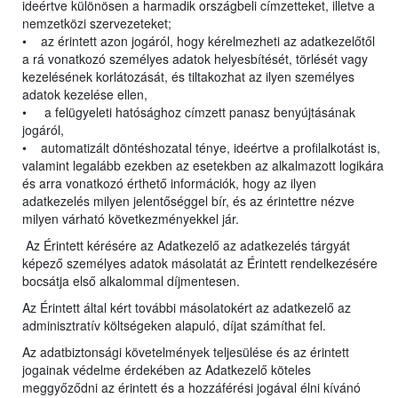
ideértve különösen a harmadik országbeli címzetteket, illetve a
nemzetközi szervezeteket;
• az érintett azon jogáról, hogy kérelmezheti az adatkezelőtől
a rá vonatkozó személyes adatok helyesbítését, törlését vagy
kezelésének korlátozását, és tiltakozhat az ilyen személyes
adatok kezelése ellen,
• a felügyeleti hatósághoz címzett panasz benyújtásának
jogáról,
• automatizált döntéshozatal ténye, ideértve a profilalkotást is,
valamint legalább ezekben az esetekben az alkalmazott logikára
és arra vonatkozó érthető információk, hogy az ilyen
adatkezelés milyen jelentőséggel bír, és az érintettre nézve
milyen várható következményekkel jár.
Az Érintett kérésére az Adatkezelő az adatkezelés tárgyát
képező személyes adatok másolatát az Érintett rendelkezésére
bocsátja első alkalommal díjmentesen.
Az Érintett által kért további másolatokért az adatkezelő az
adminisztratív költségeken alapuló, díjat számíthat fel.
Az adatbiztonsági követelmények teljesülése és az érintett
jogainak védelme érdekében az Adatkezelő köteles
meggyőződni az érintett és a hozzáférési jogával élni kívánó