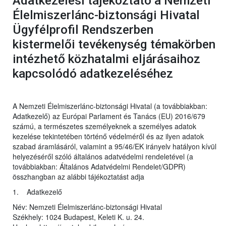
Adatkezelési tájékoztató a Nemzeti
Élelmiszerlánc-biztonsági Hivatal
Ügyfélprofil Rendszerben
kistermelői tevékenység témakörben
intézhető közhatalmi eljárásaihoz
kapcsolódó adatkezeléséhez
A Nemzeti Élelmiszerlánc-biztonsági Hivatal (a továbbiakban:
Adatkezelő) az Európai Parlament és Tanács (EU) 2016/679
számú, a természetes személyeknek a személyes adatok
kezelése tekintetében történő védelméről és az ilyen adatok
szabad áramlásáról, valamint a 95/46/EK irányelv hatályon kívül
helyezéséről szóló általános adatvédelmi rendeletével (a
továbbiakban: Általános Adatvédelmi Rendelet/GDPR)
összhangban az alábbi tájékoztatást adja
1. Adatkezelő
Név: Nemzeti Élelmiszerlánc-biztonsági Hivatal
Székhely: 1024 Budapest, Keleti K. u. 24.