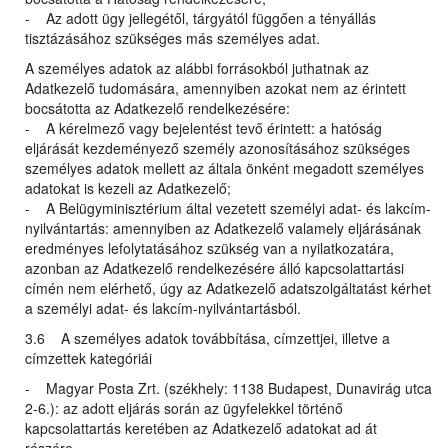
- Az adott ügy jellegétől, tárgyától függően a tényállás
tisztázásához szükséges más személyes adat.
A személyes adatok az alábbi forrásokból juthatnak az
Adatkezelő tudomására, amennyiben azokat nem az érintett
bocsátotta az Adatkezelő rendelkezésére:
- A kérelmező vagy bejelentést tevő érintett: a hatóság
eljárását kezdeményező személy azonosításához szükséges
személyes adatok mellett az általa önként megadott személyes
adatokat is kezeli az Adatkezelő;
- A Belügyminisztérium által vezetett személyi adat- és lakcím-
nyilvántartás: amennyiben az Adatkezelő valamely eljárásának
eredményes lefolytatásához szükség van a nyilatkozatára,
azonban az Adatkezelő rendelkezésére álló kapcsolattartási
címén nem elérhető, úgy az Adatkezelő adatszolgáltatást kérhet
a személyi adat- és lakcím-nyilvántartásból.
3.6 A személyes adatok továbbítása, címzettjei, illetve a
címzettek kategóriái
- Magyar Posta Zrt. (székhely: 1138 Budapest, Dunavirág utca
2-6.): az adott eljárás során az ügyfelekkel történő
kapcsolattartás keretében az Adatkezelő adatokat ad át