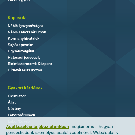
Kapcsolat
Nébih Igazgatóságok
Nébih Laboratóriumok
Kormányhivatalok
Sajtókapcsolat
Ügyfélszolgálat
Hatósági jogsegély
Élelmiszermentő Központ
Hírlevél feliratkozás
Gyakori kérdések
Élelmiszer
Állat
Növény
Laboratóriumok
Labor/Egyéb
Adatkezelési tájékoztatónkban
megismerheti, hogyan
gondoskodunk személyes adatai védelméről. Weboldalunk