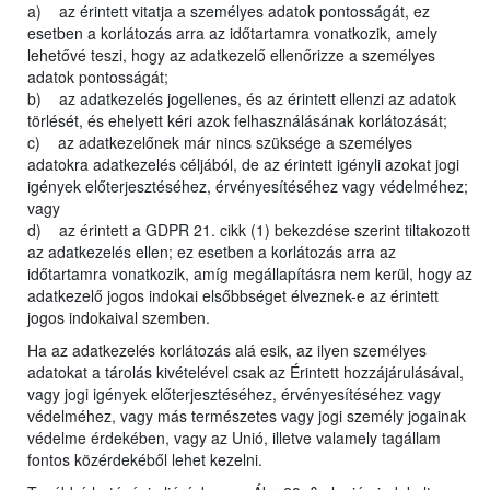
a) az érintett vitatja a személyes adatok pontosságát, ez
esetben a korlátozás arra az időtartamra vonatkozik, amely
lehetővé teszi, hogy az adatkezelő ellenőrizze a személyes
adatok pontosságát;
b) az adatkezelés jogellenes, és az érintett ellenzi az adatok
törlését, és ehelyett kéri azok felhasználásának korlátozását;
c) az adatkezelőnek már nincs szüksége a személyes
adatokra adatkezelés céljából, de az érintett igényli azokat jogi
igények előterjesztéséhez, érvényesítéséhez vagy védelméhez;
vagy
d) az érintett a GDPR 21. cikk (1) bekezdése szerint tiltakozott
az adatkezelés ellen; ez esetben a korlátozás arra az
időtartamra vonatkozik, amíg megállapításra nem kerül, hogy az
adatkezelő jogos indokai elsőbbséget élveznek-e az érintett
jogos indokaival szemben.
Ha az adatkezelés korlátozás alá esik, az ilyen személyes
adatokat a tárolás kivételével csak az Érintett hozzájárulásával,
vagy jogi igények előterjesztéséhez, érvényesítéséhez vagy
védelméhez, vagy más természetes vagy jogi személy jogainak
védelme érdekében, vagy az Unió, illetve valamely tagállam
fontos közérdekéből lehet kezelni.