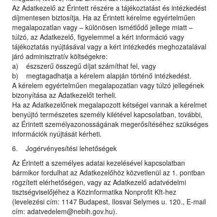
Az Adatkezelő az Érintett részére a tájékoztatást és intézkedést
díjmentesen biztosítja. Ha az Érintett kérelme egyértelműen
megalapozatlan vagy – különösen ismétlődő jellege miatt –
túlzó, az Adatkezelő, figyelemmel a kért információ vagy
tájékoztatás nyújtásával vagy a kért intézkedés meghozatalával
járó adminisztratív költségekre:
a) észszerű összegű díjat számíthat fel, vagy
b) megtagadhatja a kérelem alapján történő intézkedést.
A kérelem egyértelműen megalapozatlan vagy túlzó jellegének
bizonyítása az Adatkezelőt terheli.
Ha az Adatkezelőnek megalapozott kétségei vannak a kérelmet
benyújtó természetes személy kilétével kapcsolatban, további,
az Érintett személyazonosságának megerősítéséhez szükséges
információk nyújtását kérheti.
6. Jogérvényesítési lehetőségek
Az Érintett a személyes adatai kezelésével kapcsolatban
bármikor fordulhat az Adatkezelőhöz közvetlenül az 1. pontban
rögzített elérhetőségen, vagy az Adatkezelő adatvédelmi
tisztségviselőjéhez a Közinformatika Nonprofit Kft-hez
(levelezési cím: 1147 Budapest, Ilosvai Selymes u. 120., E-mail
cím: adatvedelem@nebih.gov.hu).