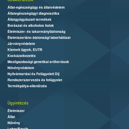
Állat-egészségügy és állatvédelem
Állategészségügyi diagnosztika
Állatgyógyászati termékek
Borászat és alkoholos italok
Élelmiszer- és takarmánybiztonság
Élelmiszerlánc-biztonsági laborhálózat
Járványvédelem
Kiemelt ügyek, EUTR
Kockázatkezelés
Mezőgazdasági genetikai erőforrások
Növényvédelem
Nyilvántartási és Felügyeleti Díj
Rendszerszervezés és felügyelet
Termékpálya-ellenőrzés
Ügyintézés
Élelmiszer
Állat
Növény
Labor/Egyéb