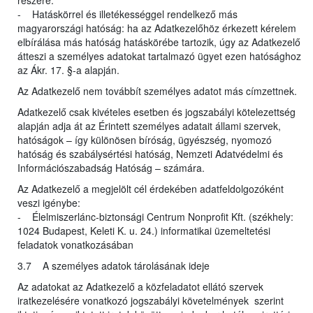
részére.
- Hatáskörrel és illetékességgel rendelkező más
magyarországi hatóság: ha az Adatkezelőhöz érkezett kérelem
elbírálása más hatóság hatáskörébe tartozik, úgy az Adatkezelő
átteszi a személyes adatokat tartalmazó ügyet ezen hatósághoz
az Ákr. 17. §-a alapján.
Az Adatkezelő nem továbbít személyes adatot más címzettnek.
Adatkezelő csak kivételes esetben és jogszabályi kötelezettség
alapján adja át az Érintett személyes adatait állami szervek,
hatóságok – így különösen bíróság, ügyészség, nyomozó
hatóság és szabálysértési hatóság, Nemzeti Adatvédelmi és
Információszabadság Hatóság – számára.
Az Adatkezelő a megjelölt cél érdekében adatfeldolgozóként
veszi igénybe:
- Élelmiszerlánc-biztonsági Centrum Nonprofit Kft. (székhely:
1024 Budapest, Keleti K. u. 24.) informatikai üzemeltetési
feladatok vonatkozásában
3.7 A személyes adatok tárolásának ideje
Az adatokat az Adatkezelő a közfeladatot ellátó szervek
iratkezelésére vonatkozó jogszabályi követelmények szerint