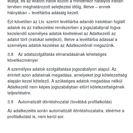
iktatja, és az iktatott iratok között a mindenkor hatályos irattári
tervben meghatározott selejtezési időig, illetve – ennek
hiányában – levéltárba adásáig kezeli.
Ezt követően az Ltv. szerint levéltárba adandó iratokban foglalt
adatok és az iratkezelési rendszerben a jogszabálynál fogva
kezelendő személyes adatok kivételével az Adatkezelő az
adatot törli (iratokat selejtezi), illetve a levéltárba adással a
személyes adatok kezelése az Adatkezelőnél megszűnik.
3.8 Az adatszolgáltatás elmaradásának lehetséges
következményei
A személyes adatok szolgáltatása jogszabályon alapul. Az
érintett azon adatainak megadása, amelyeket jogi kötelezettség
alapján kezel kötelező. A szükséges adatok megadása nélkül
Adatkezelő nem képes jogszabályban előírt kötelezettségének
teljesítésére.
3.9 Automatizált döntéshozatal (továbbá profilalkotás)
Az adatkezelés során automatizált döntéshozatalra, ideértve a
profilalkotást is, nem kerül sor.