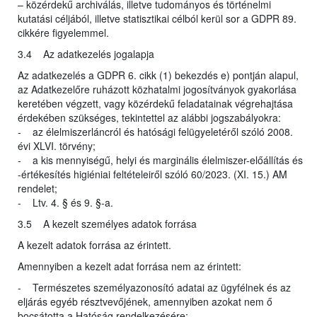
– közérdekű archiválás, illetve tudományos és történelmi
kutatási céljából, illetve statisztikai célból kerül sor a GDPR 89.
cikkére figyelemmel.
3.4 Az adatkezelés jogalapja
Az adatkezelés a GDPR 6. cikk (1) bekezdés e) pontján alapul,
az Adatkezelőre ruházott közhatalmi jogosítványok gyakorlása
keretében végzett, vagy közérdekű feladatainak végrehajtása
érdekében szükséges, tekintettel az alábbi jogszabályokra:
- az élelmiszerláncról és hatósági felügyeletéről szóló 2008.
évi XLVI. törvény;
- a kis mennyiségű, helyi és marginális élelmiszer-előállítás és
-értékesítés higiéniai feltételeiről szóló 60/2023. (XI. 15.) AM
rendelet;
- Ltv. 4. § és 9. §-a.
3.5 A kezelt személyes adatok forrása
A kezelt adatok forrása az érintett.
Amennyiben a kezelt adat forrása nem az érintett:
- Természetes személyazonosító adatai az ügyfélnek és az
eljárás egyéb résztvevőjének, amennyiben azokat nem ő
bocsátotta a Hatóság rendelkezésére;