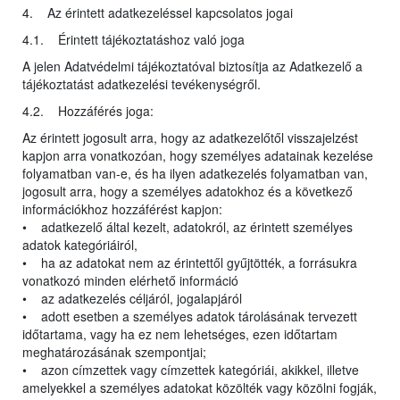
4. Az érintett adatkezeléssel kapcsolatos jogai
4.1. Érintett tájékoztatáshoz való joga
A jelen Adatvédelmi tájékoztatóval biztosítja az Adatkezelő a
tájékoztatást adatkezelési tevékenységről.
4.2. Hozzáférés joga:
Az érintett jogosult arra, hogy az adatkezelőtől visszajelzést
kapjon arra vonatkozóan, hogy személyes adatainak kezelése
folyamatban van-e, és ha ilyen adatkezelés folyamatban van,
jogosult arra, hogy a személyes adatokhoz és a következő
információkhoz hozzáférést kapjon:
• adatkezelő által kezelt, adatokról, az érintett személyes
adatok kategóriáiról,
• ha az adatokat nem az érintettől gyűjtötték, a forrásukra
vonatkozó minden elérhető információ
• az adatkezelés céljáról, jogalapjáról
• adott esetben a személyes adatok tárolásának tervezett
időtartama, vagy ha ez nem lehetséges, ezen időtartam
meghatározásának szempontjai;
• azon címzettek vagy címzettek kategóriái, akikkel, illetve
amelyekkel a személyes adatokat közölték vagy közölni fogják,