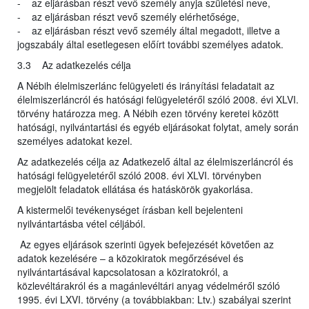
- az eljárásban részt vevő személy anyja születési neve,
- az eljárásban részt vevő személy elérhetősége,
- az eljárásban részt vevő személy által megadott, illetve a
jogszabály által esetlegesen előírt további személyes adatok.
3.3 Az adatkezelés célja
A Nébih élelmiszerlánc felügyeleti és irányítási feladatait az
élelmiszerláncról és hatósági felügyeletéről szóló 2008. évi XLVI.
törvény határozza meg. A Nébih ezen törvény keretei között
hatósági, nyilvántartási és egyéb eljárásokat folytat, amely során
személyes adatokat kezel.
Az adatkezelés célja az Adatkezelő által az élelmiszerláncról és
hatósági felügyeletéről szóló 2008. évi XLVI. törvényben
megjelölt feladatok ellátása és hatáskörök gyakorlása.
A kistermelői tevékenységet írásban kell bejelenteni
nyilvántartásba vétel céljából.
Az egyes eljárások szerinti ügyek befejezését követően az
adatok kezelésére – a közokiratok megőrzésével és
nyilvántartásával kapcsolatosan a köziratokról, a
közlevéltárakról és a magánlevéltári anyag védelméről szóló
1995. évi LXVI. törvény (a továbbiakban: Ltv.) szabályai szerint