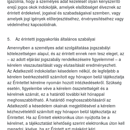
igazolnia, hogy a személyes adat kezelését olyan kényszerítő
erejű jogos okok indokolják, amelyek elsőbbséget élveznek az
érintett érdekeivel, jogaival és szabadságaival szemben, vagy
amelyek jogi igények előterjesztéséhez, érvényesítéséhez vagy
védelméhez kapcsolódnak.
5. Az érintetti joggyakorlás általános szabályai
Amennyiben a személyes adat szolgáltatása jogszabályi
kötelezettségen alapul, és az érintett ennek nem tesz eleget, az
– az adott eljárási jogszabály rendelkezéseire figyelemmel – a
kérelem visszautasítását vagy elutasítását eredményezheti.
Az Adatkezelő indokolatlan késedelem nélkül, de legfeljebb a
kérelem beérkezésétől számított egy hónapon belül tájékoztatja
az Érintettet kérelme nyomán hozott intézkedésekről. Szükség
esetén, figyelembe véve a kérelem összetettségét és a
kérelmek számát, ez a határidő további két hónappal
meghosszabbítható. A határidő meghosszabbításáról az
Adatkezelő a késedelem okainak megjelölésével a kérelem
kézhezvételétől számított egy hónapon belül tájékoztatja az
Érintettet. Ha az Érintett elektronikus úton nyújtotta be a
kérelmet, a tájékoztatást lehetőség szerint elektronikus úton kell
megadni, kivéve, ha az Érintett azt másként kéri.