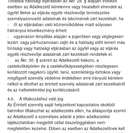
Továbbá hatósági eljárásban az Ákr. 28. § alapján indokolt
esetben az Adatkezelő kérelemre vagy hivatalból elrendeli az
ügyfél illetve az eljárás egyéb résztvevője természetes
személyazonosító adatainak és lakcímének zárt kezelését, ha
- őt az eljárásban való közreműködése miatt súlyosan
hátrányos következmény érheti;
- ugyanazon tényállás alapján a jogerősen vagy véglegesen
lezárt, vagy párhuzamosan zajló és a hatóság előtt ismert más
bírósági vagy hatósági eljárásban az ügyfél vagy az eljárás
egyéb résztvevője adatainak zárt kezelését rendelték el.
- az Ákr. 30. § szerint az Adatkezelő kiskorú, a
cselekvőképtelen és a cselekvőképességében részlegesen
korlátozott nagykorú ügyfél, tanú, szemletárgy-birtokos vagy
megfigyelt személy védelme érdekében erre irányuló kérelem
nélkül is dönthet az érintett személy adatainak zárt kezeléséről
és az iratbetekintési jog korlátozásáról.
4.6. A tiltakozáshoz való jog
Az Érintett személy saját helyzetével kapcsolatos okokból
bármikor tiltakozhat az adatkezelés ellen, ha álláspontja szerint
az Adatkezelő a személyes adatát a jelen adatkezelési
tájékoztatóban megjelölt céllal összefüggésben nem
megfelelően kezelné. Ebben az esetben az Adatkezelőnek kell