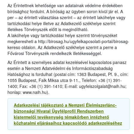
Az Érintettnek lehetősége van adatainak védelme érdekében
bírósághoz fordulni. A bíróság az ügyben soron kívül jár el. A
per – az érintett választása szerint – az érintett lakóhelye vagy
tartózkodási helye illetve az Adatkezelő székhelye szerint
illetékes Törvényszék előtt is megindítható.
A lakóhelye vagy tartózkodási helye szerinti törvényszéket
megkeresheti a http://birosag.hu/ugyfelkapcsolati-portal/birosag-
kereso oldalon. Az Adatkezelő székhelye szerint a perre a
Fővárosi Törvényszék rendelkezik illetékességgel.
Az Érintett a személyes adatai kezelésével kapcsolatos panasz
esetén a Nemzeti Adatvédelmi és Információszabadság
Hatósághoz is fordulhat (postai cím: 1363 Budapest, Pf. 9., cím:
1055 Budapest, Falk Miksa utca 9-11., Telefon: +36 (1) 391-
1400; Fax: +36 (1) 391-1410; E-mail: ugyfelszolgalat@naih.hu;
honlap: www.naih.hu).
Adatkezelési tájékoztató a Nemzeti Élelmiszerlánc-
biztonsági Hivatal Ügyfélprofil Rendszerben
kistermelői tevékenység témakörben intézhető
közhatalmi eljárásaihoz kapcsolódó adatkezeléséhez