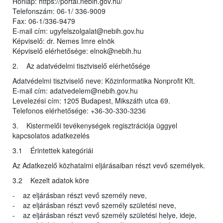
Honlap: https://portal.nebih.gov.hu/
Telefonszám: 06-1/ 336-9009
Fax: 06-1/336-9479
E-mail cím: ugyfelszolgalat@nebih.gov.hu
Képviselő: dr. Nemes Imre elnök
Képviselő elérhetősége: elnok@nebih.hu
2. Az adatvédelmi tisztviselő elérhetősége
Adatvédelmi tisztviselő neve: Közinformatika Nonprofit Kft.
E-mail cím: adatvedelem@nebih.gov.hu
Levelezési cím: 1205 Budapest, Mikszáth utca 69.
Telefonos elérhetősége: +36-30-330-3236
3. Kistermelői tevékenységek regisztrációja üggyel
kapcsolatos adatkezelés
3.1 Érintettek kategóriái
Az Adatkezelő közhatalmi eljárásaiban részt vevő személyek.
3.2 Kezelt adatok köre
- az eljárásban részt vevő személy neve,
- az eljárásban részt vevő személy születési neve,
- az eljárásban részt vevő személy születési helye, ideje,