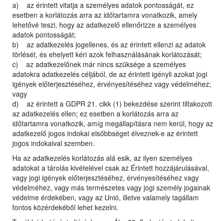
a) az érintett vitatja a személyes adatok pontosságát, ez
esetben a korlátozás arra az időtartamra vonatkozik, amely
lehetővé teszi, hogy az adatkezelő ellenőrizze a személyes
adatok pontosságát;
b) az adatkezelés jogellenes, és az érintett ellenzi az adatok
törlését, és ehelyett kéri azok felhasználásának korlátozását;
c) az adatkezelőnek már nincs szüksége a személyes
adatokra adatkezelés céljából, de az érintett igényli azokat jogi
igények előterjesztéséhez, érvényesítéséhez vagy védelméhez;
vagy
d) az érintett a GDPR 21. cikk (1) bekezdése szerint tiltakozott
az adatkezelés ellen; ez esetben a korlátozás arra az
időtartamra vonatkozik, amíg megállapításra nem kerül, hogy az
adatkezelő jogos indokai elsőbbséget élveznek-e az érintett
jogos indokaival szemben.
Ha az adatkezelés korlátozás alá esik, az ilyen személyes
adatokat a tárolás kivételével csak az Érintett hozzájárulásával,
vagy jogi igények előterjesztéséhez, érvényesítéséhez vagy
védelméhez, vagy más természetes vagy jogi személy jogainak
védelme érdekében, vagy az Unió, illetve valamely tagállam
fontos közérdekéből lehet kezelni.