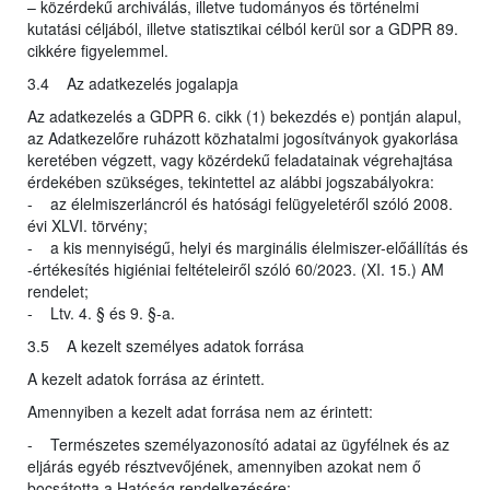
– közérdekű archiválás, illetve tudományos és történelmi
kutatási céljából, illetve statisztikai célból kerül sor a GDPR 89.
cikkére figyelemmel.
3.4 Az adatkezelés jogalapja
Az adatkezelés a GDPR 6. cikk (1) bekezdés e) pontján alapul,
az Adatkezelőre ruházott közhatalmi jogosítványok gyakorlása
keretében végzett, vagy közérdekű feladatainak végrehajtása
érdekében szükséges, tekintettel az alábbi jogszabályokra:
- az élelmiszerláncról és hatósági felügyeletéről szóló 2008.
évi XLVI. törvény;
- a kis mennyiségű, helyi és marginális élelmiszer-előállítás és
-értékesítés higiéniai feltételeiről szóló 60/2023. (XI. 15.) AM
rendelet;
- Ltv. 4. § és 9. §-a.
3.5 A kezelt személyes adatok forrása
A kezelt adatok forrása az érintett.
Amennyiben a kezelt adat forrása nem az érintett:
- Természetes személyazonosító adatai az ügyfélnek és az
eljárás egyéb résztvevőjének, amennyiben azokat nem ő
bocsátotta a Hatóság rendelkezésére;