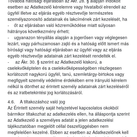
Továbbá hatósági eljárásban az Ákr. 28. § alapján indokolt
esetben az Adatkezelő kérelemre vagy hivatalból elrendeli az
ügyfél illetve az eljárás egyéb résztvevője természetes
személyazonosító adatainak és lakcímének zárt kezelését, ha
- őt az eljárásban való közreműködése miatt súlyosan
hátrányos következmény érheti;
- ugyanazon tényállás alapján a jogerősen vagy véglegesen
lezárt, vagy párhuzamosan zajló és a hatóság előtt ismert más
bírósági vagy hatósági eljárásban az ügyfél vagy az eljárás
egyéb résztvevője adatainak zárt kezelését rendelték el.
- az Ákr. 30. § szerint az Adatkezelő kiskorú, a
cselekvőképtelen és a cselekvőképességében részlegesen
korlátozott nagykorú ügyfél, tanú, szemletárgy-birtokos vagy
megfigyelt személy védelme érdekében erre irányuló kérelem
nélkül is dönthet az érintett személy adatainak zárt kezeléséről
és az iratbetekintési jog korlátozásáról.
4.6. A tiltakozáshoz való jog
Az Érintett személy saját helyzetével kapcsolatos okokból
bármikor tiltakozhat az adatkezelés ellen, ha álláspontja szerint
az Adatkezelő a személyes adatát a jelen adatkezelési
tájékoztatóban megjelölt céllal összefüggésben nem
megfelelően kezelné. Ebben az esetben az Adatkezelőnek kell