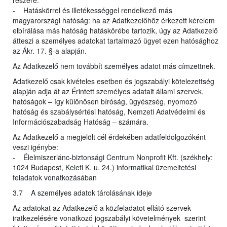
részére.
- Hatáskörrel és illetékességgel rendelkező más
magyarországi hatóság: ha az Adatkezelőhöz érkezett kérelem
elbírálása más hatóság hatáskörébe tartozik, úgy az Adatkezelő
átteszi a személyes adatokat tartalmazó ügyet ezen hatósághoz
az Ákr. 17. §-a alapján.
Az Adatkezelő nem továbbít személyes adatot más címzettnek.
Adatkezelő csak kivételes esetben és jogszabályi kötelezettség
alapján adja át az Érintett személyes adatait állami szervek,
hatóságok – így különösen bíróság, ügyészség, nyomozó
hatóság és szabálysértési hatóság, Nemzeti Adatvédelmi és
Információszabadság Hatóság – számára.
Az Adatkezelő a megjelölt cél érdekében adatfeldolgozóként
veszi igénybe:
- Élelmiszerlánc-biztonsági Centrum Nonprofit Kft. (székhely:
1024 Budapest, Keleti K. u. 24.) informatikai üzemeltetési
feladatok vonatkozásában
3.7 A személyes adatok tárolásának ideje
Az adatokat az Adatkezelő a közfeladatot ellátó szervek
iratkezelésére vonatkozó jogszabályi követelmények szerint