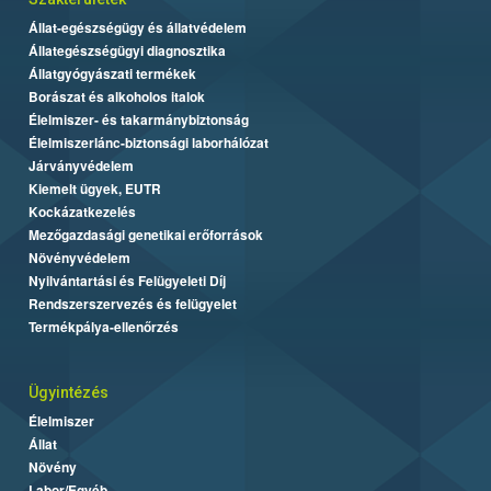
Állat-egészségügy és állatvédelem
Állategészségügyi diagnosztika
Állatgyógyászati termékek
Borászat és alkoholos italok
Élelmiszer- és takarmánybiztonság
Élelmiszerlánc-biztonsági laborhálózat
Járványvédelem
Kiemelt ügyek, EUTR
Kockázatkezelés
Mezőgazdasági genetikai erőforrások
Növényvédelem
Nyilvántartási és Felügyeleti Díj
Rendszerszervezés és felügyelet
Termékpálya-ellenőrzés
Ügyintézés
Élelmiszer
Állat
Növény
Labor/Egyéb