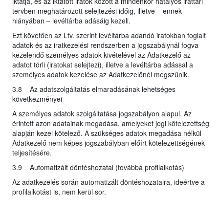
iktatja, és az iktatott iratok között a mindenkor hatályos irattári
tervben meghatározott selejtezési időig, illetve – ennek
hiányában – levéltárba adásáig kezeli.
Ezt követően az Ltv. szerint levéltárba adandó iratokban foglalt
adatok és az iratkezelési rendszerben a jogszabálynál fogva
kezelendő személyes adatok kivételével az Adatkezelő az
adatot törli (iratokat selejtezi), illetve a levéltárba adással a
személyes adatok kezelése az Adatkezelőnél megszűnik.
3.8 Az adatszolgáltatás elmaradásának lehetséges
következményei
A személyes adatok szolgáltatása jogszabályon alapul. Az
érintett azon adatainak megadása, amelyeket jogi kötelezettség
alapján kezel kötelező. A szükséges adatok megadása nélkül
Adatkezelő nem képes jogszabályban előírt kötelezettségének
teljesítésére.
3.9 Automatizált döntéshozatal (továbbá profilalkotás)
Az adatkezelés során automatizált döntéshozatalra, ideértve a
profilalkotást is, nem kerül sor.