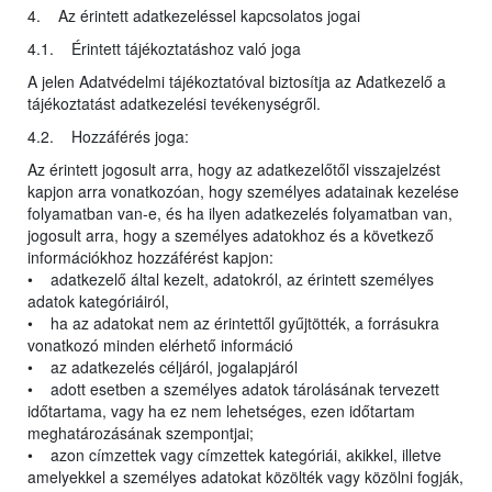
4. Az érintett adatkezeléssel kapcsolatos jogai
4.1. Érintett tájékoztatáshoz való joga
A jelen Adatvédelmi tájékoztatóval biztosítja az Adatkezelő a
tájékoztatást adatkezelési tevékenységről.
4.2. Hozzáférés joga:
Az érintett jogosult arra, hogy az adatkezelőtől visszajelzést
kapjon arra vonatkozóan, hogy személyes adatainak kezelése
folyamatban van-e, és ha ilyen adatkezelés folyamatban van,
jogosult arra, hogy a személyes adatokhoz és a következő
információkhoz hozzáférést kapjon:
• adatkezelő által kezelt, adatokról, az érintett személyes
adatok kategóriáiról,
• ha az adatokat nem az érintettől gyűjtötték, a forrásukra
vonatkozó minden elérhető információ
• az adatkezelés céljáról, jogalapjáról
• adott esetben a személyes adatok tárolásának tervezett
időtartama, vagy ha ez nem lehetséges, ezen időtartam
meghatározásának szempontjai;
• azon címzettek vagy címzettek kategóriái, akikkel, illetve
amelyekkel a személyes adatokat közölték vagy közölni fogják,