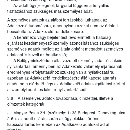
- Az adott ügy jellegétől, tárgyától függően a tényállás
tisztázásához szükséges más személyes adat.
A személyes adatok az alábbi forrásokból juthatnak az
Adatkezelő tudomására, amennyiben azokat nem az érintett
bocsátotta az Adatkezelő rendelkezésére:
- A kérelmező vagy bejelentést tevő érintett: a hatóság
eljárását kezdeményező személy azonosításához szükséges
személyes adatok mellett az általa önként megadott személyes
adatokat is kezeli az Adatkezelő;
- A Belügyminisztérium által vezetett személyi adat- és lakcím-
nyilvántartás: amennyiben az Adatkezelő valamely eljárásának
eredményes lefolytatásához szükség van a nyilatkozatára,
azonban az Adatkezelő rendelkezésére álló kapcsolattartási
címén nem elérhető, úgy az Adatkezelő adatszolgáltatást kérhet
a személyi adat- és lakcím-nyilvántartásból.
3.6 A személyes adatok továbbítása, címzettjei, illetve a
címzettek kategóriái
- Magyar Posta Zrt. (székhely: 1138 Budapest, Dunavirág utca
2-6.): az adott eljárás során az ügyfelekkel történő
kapcsolattartás keretében az Adatkezelő adatokat ad át