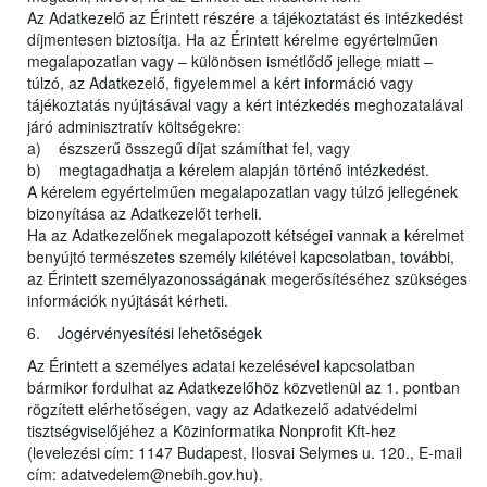
Az Adatkezelő az Érintett részére a tájékoztatást és intézkedést
díjmentesen biztosítja. Ha az Érintett kérelme egyértelműen
megalapozatlan vagy – különösen ismétlődő jellege miatt –
túlzó, az Adatkezelő, figyelemmel a kért információ vagy
tájékoztatás nyújtásával vagy a kért intézkedés meghozatalával
járó adminisztratív költségekre:
a) észszerű összegű díjat számíthat fel, vagy
b) megtagadhatja a kérelem alapján történő intézkedést.
A kérelem egyértelműen megalapozatlan vagy túlzó jellegének
bizonyítása az Adatkezelőt terheli.
Ha az Adatkezelőnek megalapozott kétségei vannak a kérelmet
benyújtó természetes személy kilétével kapcsolatban, további,
az Érintett személyazonosságának megerősítéséhez szükséges
információk nyújtását kérheti.
6. Jogérvényesítési lehetőségek
Az Érintett a személyes adatai kezelésével kapcsolatban
bármikor fordulhat az Adatkezelőhöz közvetlenül az 1. pontban
rögzített elérhetőségen, vagy az Adatkezelő adatvédelmi
tisztségviselőjéhez a Közinformatika Nonprofit Kft-hez
(levelezési cím: 1147 Budapest, Ilosvai Selymes u. 120., E-mail
cím: adatvedelem@nebih.gov.hu).