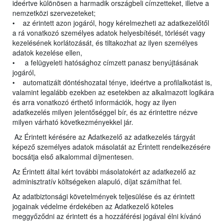
ideértve különösen a harmadik országbeli címzetteket, illetve a
nemzetközi szervezeteket;
• az érintett azon jogáról, hogy kérelmezheti az adatkezelőtől
a rá vonatkozó személyes adatok helyesbítését, törlését vagy
kezelésének korlátozását, és tiltakozhat az ilyen személyes
adatok kezelése ellen,
• a felügyeleti hatósághoz címzett panasz benyújtásának
jogáról,
• automatizált döntéshozatal ténye, ideértve a profilalkotást is,
valamint legalább ezekben az esetekben az alkalmazott logikára
és arra vonatkozó érthető információk, hogy az ilyen
adatkezelés milyen jelentőséggel bír, és az érintettre nézve
milyen várható következményekkel jár.
Az Érintett kérésére az Adatkezelő az adatkezelés tárgyát
képező személyes adatok másolatát az Érintett rendelkezésére
bocsátja első alkalommal díjmentesen.
Az Érintett által kért további másolatokért az adatkezelő az
adminisztratív költségeken alapuló, díjat számíthat fel.
Az adatbiztonsági követelmények teljesülése és az érintett
jogainak védelme érdekében az Adatkezelő köteles
meggyőződni az érintett és a hozzáférési jogával élni kívánó