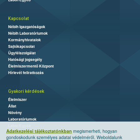
Kapcsolat
Nébih Igazgatóságok
Nébih Laboratóriumok
Kormányhivatalok
Sajtókapcsolat
Ügyfélszolgálat
Hatósági jogsegély
Élelmiszermentő Központ
Hírlevél feliratkozás
Gyakori kérdések
Élelmiszer
Állat
Növény
Laboratóriumok
Labor/Egyéb
Adatkezelési tájékoztatónkban
megismerheti, hogyan
gondoskodunk személyes adatai védelméről. Weboldalunk