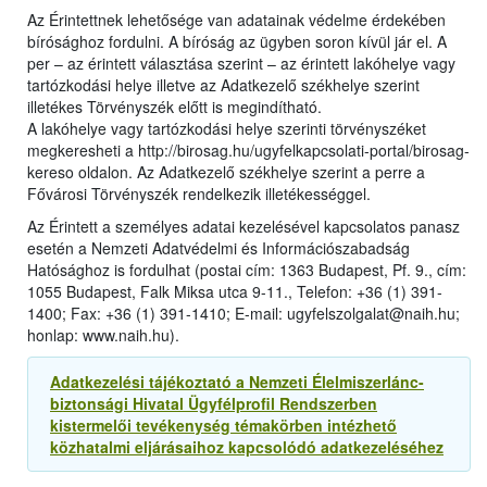
Az Érintettnek lehetősége van adatainak védelme érdekében
bírósághoz fordulni. A bíróság az ügyben soron kívül jár el. A
per – az érintett választása szerint – az érintett lakóhelye vagy
tartózkodási helye illetve az Adatkezelő székhelye szerint
illetékes Törvényszék előtt is megindítható.
A lakóhelye vagy tartózkodási helye szerinti törvényszéket
megkeresheti a http://birosag.hu/ugyfelkapcsolati-portal/birosag-
kereso oldalon. Az Adatkezelő székhelye szerint a perre a
Fővárosi Törvényszék rendelkezik illetékességgel.
Az Érintett a személyes adatai kezelésével kapcsolatos panasz
esetén a Nemzeti Adatvédelmi és Információszabadság
Hatósághoz is fordulhat (postai cím: 1363 Budapest, Pf. 9., cím:
1055 Budapest, Falk Miksa utca 9-11., Telefon: +36 (1) 391-
1400; Fax: +36 (1) 391-1410; E-mail: ugyfelszolgalat@naih.hu;
honlap: www.naih.hu).
Adatkezelési tájékoztató a Nemzeti Élelmiszerlánc-
biztonsági Hivatal Ügyfélprofil Rendszerben
kistermelői tevékenység témakörben intézhető
közhatalmi eljárásaihoz kapcsolódó adatkezeléséhez