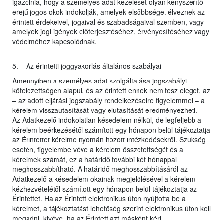
igazolnia, hogy a személyes adat kezelését olyan kényszerítő
erejű jogos okok indokolják, amelyek elsőbbséget élveznek az
érintett érdekeivel, jogaival és szabadságaival szemben, vagy
amelyek jogi igények előterjesztéséhez, érvényesítéséhez vagy
védelméhez kapcsolódnak.
5. Az érintetti joggyakorlás általános szabályai
Amennyiben a személyes adat szolgáltatása jogszabályi
kötelezettségen alapul, és az érintett ennek nem tesz eleget, az
– az adott eljárási jogszabály rendelkezéseire figyelemmel – a
kérelem visszautasítását vagy elutasítását eredményezheti.
Az Adatkezelő indokolatlan késedelem nélkül, de legfeljebb a
kérelem beérkezésétől számított egy hónapon belül tájékoztatja
az Érintettet kérelme nyomán hozott intézkedésekről. Szükség
esetén, figyelembe véve a kérelem összetettségét és a
kérelmek számát, ez a határidő további két hónappal
meghosszabbítható. A határidő meghosszabbításáról az
Adatkezelő a késedelem okainak megjelölésével a kérelem
kézhezvételétől számított egy hónapon belül tájékoztatja az
Érintettet. Ha az Érintett elektronikus úton nyújtotta be a
kérelmet, a tájékoztatást lehetőség szerint elektronikus úton kell
megadni, kivéve, ha az Érintett azt másként kéri.