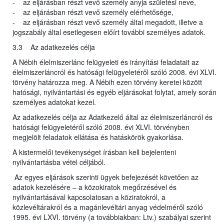
- az eljárásban részt vevő személy anyja születési neve,
- az eljárásban részt vevő személy elérhetősége,
- az eljárásban részt vevő személy által megadott, illetve a
jogszabály által esetlegesen előírt további személyes adatok.
3.3 Az adatkezelés célja
A Nébih élelmiszerlánc felügyeleti és irányítási feladatait az
élelmiszerláncról és hatósági felügyeletéről szóló 2008. évi XLVI.
törvény határozza meg. A Nébih ezen törvény keretei között
hatósági, nyilvántartási és egyéb eljárásokat folytat, amely során
személyes adatokat kezel.
Az adatkezelés célja az Adatkezelő által az élelmiszerláncról és
hatósági felügyeletéről szóló 2008. évi XLVI. törvényben
megjelölt feladatok ellátása és hatáskörök gyakorlása.
A kistermelői tevékenységet írásban kell bejelenteni
nyilvántartásba vétel céljából.
Az egyes eljárások szerinti ügyek befejezését követően az
adatok kezelésére – a közokiratok megőrzésével és
nyilvántartásával kapcsolatosan a köziratokról, a
közlevéltárakról és a magánlevéltári anyag védelméről szóló
1995. évi LXVI. törvény (a továbbiakban: Ltv.) szabályai szerint