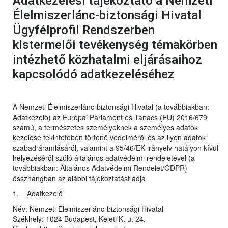
Adatkezelési tájékoztató a Nemzeti
Élelmiszerlánc-biztonsági Hivatal
Ügyfélprofil Rendszerben
kistermelői tevékenység témakörben
intézhető közhatalmi eljárásaihoz
kapcsolódó adatkezeléséhez
A Nemzeti Élelmiszerlánc-biztonsági Hivatal (a továbbiakban:
Adatkezelő) az Európai Parlament és Tanács (EU) 2016/679
számú, a természetes személyeknek a személyes adatok
kezelése tekintetében történő védelméről és az ilyen adatok
szabad áramlásáról, valamint a 95/46/EK irányelv hatályon kívül
helyezéséről szóló általános adatvédelmi rendeletével (a
továbbiakban: Általános Adatvédelmi Rendelet/GDPR)
összhangban az alábbi tájékoztatást adja
1. Adatkezelő
Név: Nemzeti Élelmiszerlánc-biztonsági Hivatal
Székhely: 1024 Budapest, Keleti K. u. 24.