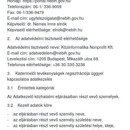
Honlap: https://portal.nebih.gov.hu/
Telefonszám: 06-1/ 336-9009
Fax: 06-1/336-9479
E-mail cím: ugyfelszolgalat@nebih.gov.hu
Képviselő: dr. Nemes Imre elnök
Képviselő elérhetősége: elnok@nebih.hu
2. Az adatvédelmi tisztviselő elérhetősége
Adatvédelmi tisztviselő neve: Közinformatika Nonprofit Kft.
E-mail cím: adatvedelem@nebih.gov.hu
Levelezési cím: 1205 Budapest, Mikszáth utca 69.
Telefonos elérhetősége: +36-30-330-3236
3. Kistermelői tevékenységek regisztrációja üggyel
kapcsolatos adatkezelés
3.1 Érintettek kategóriái
Az Adatkezelő közhatalmi eljárásaiban részt vevő személyek.
3.2 Kezelt adatok köre
- az eljárásban részt vevő személy neve,
- az eljárásban részt vevő személy születési neve,
- az eljárásban részt vevő személy születési helye, ideje,