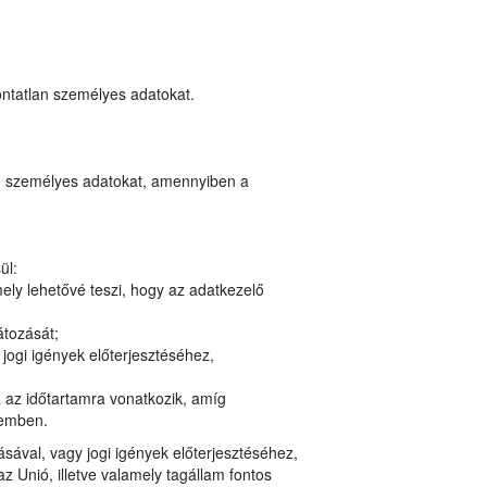
ontatlan személyes adatokat.
ozó személyes adatokat, amennyiben a
ül:
ely lehetővé teszi, hogy az adatkezelő
átozását;
jogi igények előterjesztéséhez,
a az időtartamra vonatkozik, amíg
zemben.
ásával, vagy jogi igények előterjesztéséhez,
Unió, illetve valamely tagállam fontos