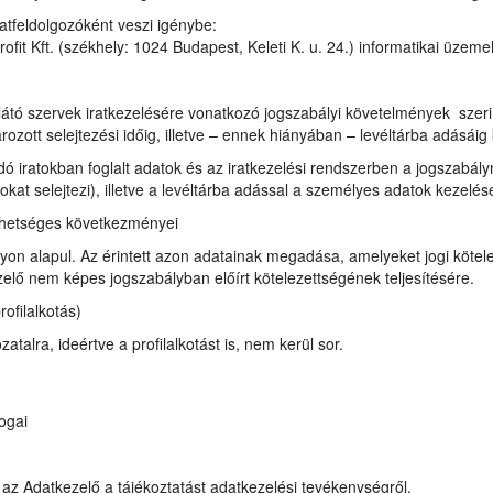
atfeldolgozóként veszi igénybe:
it Kft. (székhely: 1024 Budapest, Keleti K. u. 24.) informatikai üzeme
e
átó szervek iratkezelésére vonatkozó jogszabályi követelmények szerint i
ozott selejtezési időig, illetve – ennek hiányában – levéltárba adásáig 
ndó iratokban foglalt adatok és az iratkezelési rendszerben a jogszabá
ratokat selejtezi), illetve a levéltárba adással a személyes adatok kezel
ehetséges következményei
on alapul. Az érintett azon adatainak megadása, amelyeket jogi kötele
lő nem képes jogszabályban előírt kötelezettségének teljesítésére.
ofilalkotás)
talra, ideértve a profilalkotást is, nem kerül sor.
ogai
a az Adatkezelő a tájékoztatást adatkezelési tevékenységről.