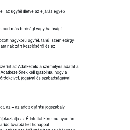
i az ügyfél illetve az eljárás egyéb
ismert más bírósági vagy hatósági
zott nagykorú ügyfél, tanú, szemletárgy-
atainak zárt kezeléséről és az
 szerint az Adatkezelő a személyes adatát a
Adatkezelőnek kell igazolnia, hogy a
érdekeivel, jogaival és szabadságaival
, az – az adott eljárási jogszabály
ájékoztatja az Érintettet kérelme nyomán
áridő további két hónappal