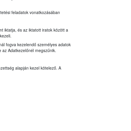
ltetési feladatok vonatkozásában
ktatja, és az iktatott iratok között a
kezeli.
lynál fogva kezelendő személyes adatok
ése az Adatkezelőnél megszűnik.
zettség alapján kezel kötelező. A