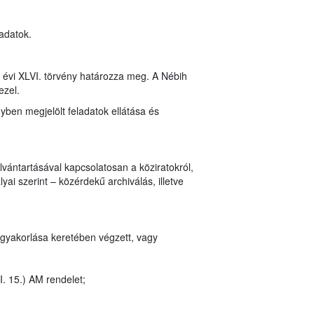
 adatok.
8. évi XLVI. törvény határozza meg. A Nébih
ezel.
nyben megjelölt feladatok ellátása és
vántartásával kapcsolatosan a köziratokról,
ai szerint – közérdekű archiválás, illetve
 gyakorlása keretében végzett, vagy
I. 15.) AM rendelet;