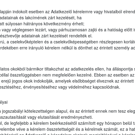
apján indokolt esetben az Adatkezelő kérelemre vagy hivatalból elrendel
adatainak és lakcímének zárt kezelését, ha
tt súlyosan hátrányos következmény érheti;
vagy véglegesen lezárt, vagy párhuzamosan zajló és a hatóság előtt 
észtvevője adatainak zárt kezelését rendelték el.
orú, a cselekvőképtelen és a cselekvőképességében részlegesen korláto
dekében erre irányuló kérelem nélkül is dönthet az érintett személy ad
latos okokból bármikor tiltakozhat az adatkezelés ellen, ha álláspontja
t céllal összefüggésben nem megfelelően kezelné. Ebben az esetben az 
erejű jogos okok indokolják, amelyek elsőbbséget élveznek az érintett 
jesztéséhez, érvényesítéséhez vagy védelméhez kapcsolódnak.
lyai
ogszabályi kötelezettségen alapul, és az érintett ennek nem tesz eleget
sszautasítását vagy elutasítását eredményezheti.
, de legfeljebb a kérelem beérkezésétől számított egy hónapon belül t
gyelembe véve a kérelem összetettségét és a kérelmek számát, ez a hat