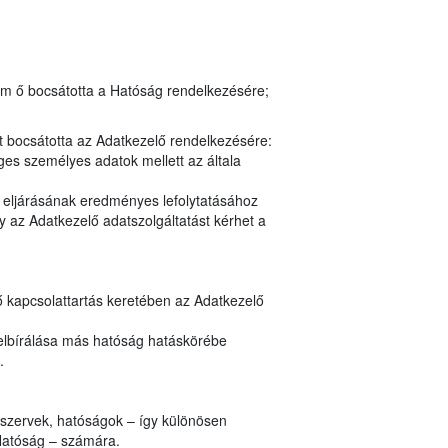
em ő bocsátotta a Hatóság rendelkezésére;
t bocsátotta az Adatkezelő rendelkezésére:
es személyes adatok mellett az általa
y eljárásának eredményes lefolytatásához
 az Adatkezelő adatszolgáltatást kérhet a
ő kapcsolattartás keretében az Adatkezelő
elbírálása más hatóság hatáskörébe
.
i szervek, hatóságok – így különösen
Hatóság – számára.