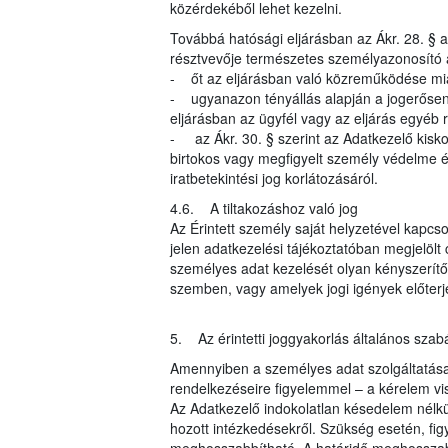
közérdekéből lehet kezelni.
Továbbá hatósági eljárásban az Ákr. 28. § al
résztvevője természetes személyazonosító 
- őt az eljárásban való közreműködése mia
- ugyanazon tényállás alapján a jogerősen 
eljárásban az ügyfél vagy az eljárás egyéb r
- az Ákr. 30. § szerint az Adatkezelő kisk
birtokos vagy megfigyelt személy védelme ér
iratbetekintési jog korlátozásáról.
4.6. A tiltakozáshoz való jog
Az Érintett személy saját helyzetével kapcso
jelen adatkezelési tájékoztatóban megjelöl
személyes adat kezelését olyan kényszerítő 
szemben, vagy amelyek jogi igények előter
5. Az érintetti joggyakorlás általános szabá
Amennyiben a személyes adat szolgáltatása j
rendelkezéseire figyelemmel – a kérelem vi
Az Adatkezelő indokolatlan késedelem nélkül
hozott intézkedésekről. Szükség esetén, fi