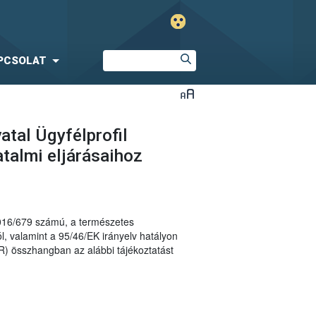
PCSOLAT
atal Ügyfélprofil
talmi eljárásaihoz
2016/679 számú, a természetes
, valamint a 95/46/EK irányelv hatályon
R) összhangban az alábbi tájékoztatást