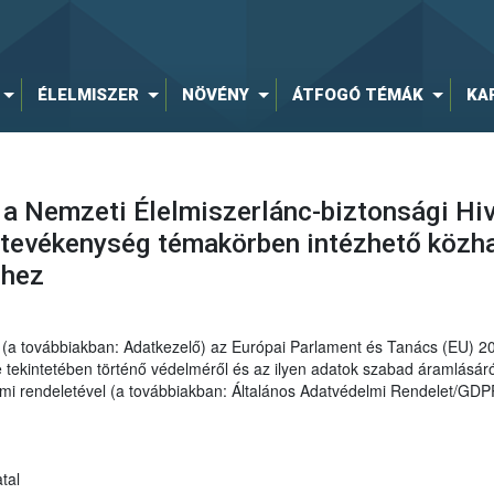
ÉLELMISZER
NÖVÉNY
ÁTFOGÓ TÉMÁK
KA
 a Nemzeti Élelmiszerlánc-biztonsági Hiv
tevékenység témakörben intézhető közha
éhez
al (a továbbiakban: Adatkezelő) az Európai Parlament és Tanács (EU) 
ekintetében történő védelméről és az ilyen adatok szabad áramlásáról
elmi rendeletével (a továbbiakban: Általános Adatvédelmi Rendelet/GDP
tal