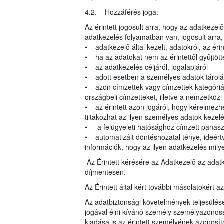
4.2. Hozzáférés joga:
Az érintett jogosult arra, hogy az adatkeze
adatkezelés folyamatban van, jogosult arra
• adatkezelő által kezelt, adatokról, az éri
• ha az adatokat nem az érintettől gyűjtött
• az adatkezelés céljáról, jogalapjáról
• adott esetben a személyes adatok tárolá
• azon címzettek vagy címzettek kategóriái,
országbeli címzetteket, illetve a nemzetköz
• az érintett azon jogáról, hogy kérelmezhe
tiltakozhat az ilyen személyes adatok kezelé
• a felügyeleti hatósághoz címzett panasz
• automatizált döntéshozatal ténye, ideértv
információk, hogy az ilyen adatkezelés milye
Az Érintett kérésére az Adatkezelő az adat
díjmentesen.
Az Érintett által kért további másolatokért a
Az adatbiztonsági követelmények teljesülés
jogával élni kívánó személy személyazonoss
kiadása is az érintett személyének azonosít