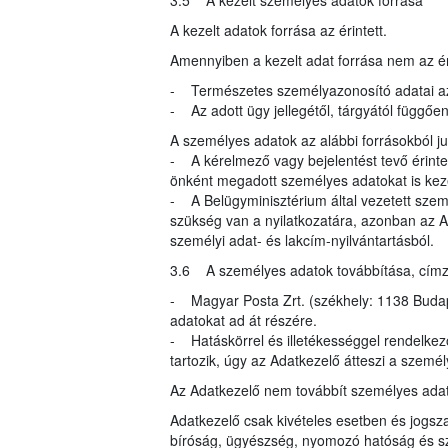
3.5 A kezelt személyes adatok forrása
A kezelt adatok forrása az érintett.
Amennyiben a kezelt adat forrása nem az éri
- Természetes személyazonosító adatai az
- Az adott ügy jellegétől, tárgyától függő
A személyes adatok az alábbi forrásokból 
- A kérelmező vagy bejelentést tevő érinte
önként megadott személyes adatokat is kez
- A Belügyminisztérium által vezetett szem
szükség van a nyilatkozatára, azonban az A
személyi adat- és lakcím-nyilvántartásból.
3.6 A személyes adatok továbbítása, címzett
- Magyar Posta Zrt. (székhely: 1138 Budapes
adatokat ad át részére.
- Hatáskörrel és illetékességgel rendelke
tartozik, úgy az Adatkezelő átteszi a szemé
Az Adatkezelő nem továbbít személyes ada
Adatkezelő csak kivételes esetben és jogsza
bíróság, ügyészség, nyomozó hatóság és s