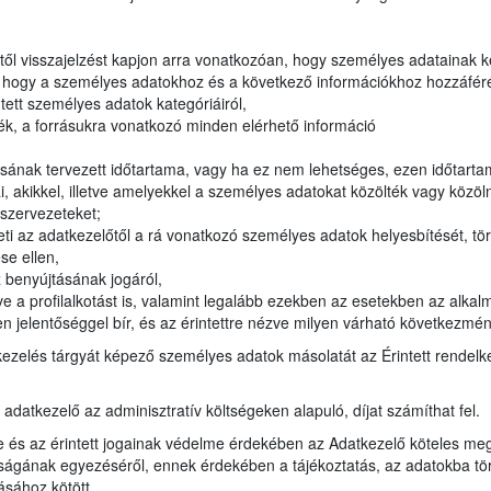
lőtől visszajelzést kapjon arra vonatkozóan, hogy személyes adatainak 
, hogy a személyes adatokhoz és a következő információkhoz hozzáféré
ntett személyes adatok kategóriáiról,
ék, a forrásukra vonatkozó minden elérhető információ
sának tervezett időtartama, vagy ha ez nem lehetséges, ezen időtar
 akikkel, illetve amelyekkel a személyes adatokat közölték vagy közöln
i szervezeteket;
ti az adatkezelőtől a rá vonatkozó személyes adatok helyesbítését, tör
se ellen,
 benyújtásának jogáról,
e a profilalkotást is, valamint legalább ezekben az esetekben az alkalm
n jelentőséggel bír, és az érintettre nézve milyen várható következmén
kezelés tárgyát képező személyes adatok másolatát az Érintett rendel
z adatkezelő az adminisztratív költségeken alapuló, díjat számíthat fel.
e és az érintett jogainak védelme érdekében az Adatkezelő köteles meg
ágának egyezéséről, ennek érdekében a tájékoztatás, az adatokba törté
ásához kötött.