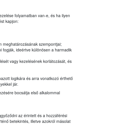
kezelése folyamatban van-e, és ha ilyen
st kapjon:
tam meghatározásának szempontjai;
i fogják, ideértve különösen a harmadik
lését vagy kezelésének korlátozását, és
azott logikára és arra vonatkozó érthető
yekkel jár.
kezésére bocsátja első alkalommal
győződni az érintett és a hozzáférési
nő betekintés, illetve azokról másolat