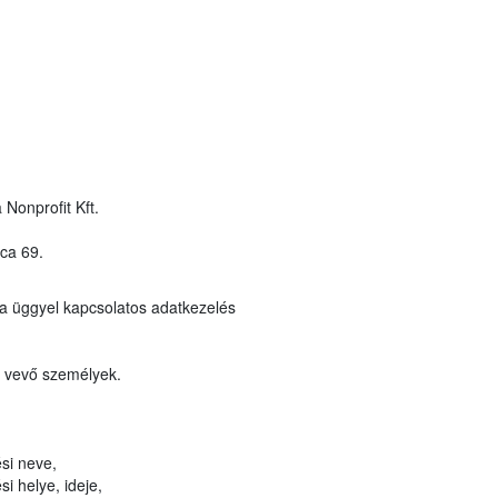
 Nonprofit Kft.
ca 69.
a üggyel kapcsolatos adatkezelés
t vevő személyek.
si neve,
i helye, ideje,