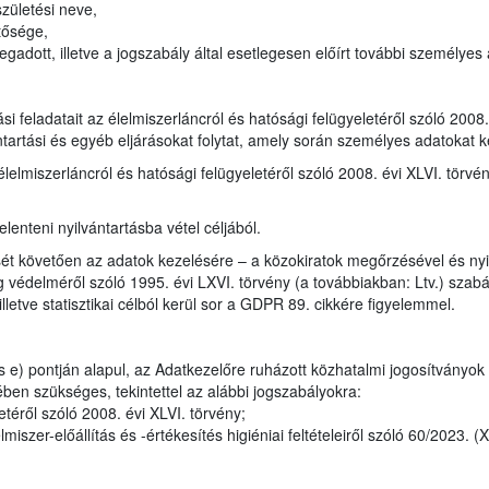
zületési neve,
tősége,
adott, illetve a jogszabály által esetlegesen előírt további személyes
tási feladatait az élelmiszerláncról és hatósági felügyeletéről szóló 200
ntartási és egyéb eljárásokat folytat, amely során személyes adatokat k
élelmiszerláncról és hatósági felügyeletéről szóló 2008. évi XLVI. törvé
lenteni nyilvántartásba vétel céljából.
ét követően az adatok kezelésére – a közokiratok megőrzésével és nyil
 védelméről szóló 1995. évi LXVI. törvény (a továbbiakban: Ltv.) szabály
lletve statisztikai célból kerül sor a GDPR 89. cikkére figyelemmel.
 e) pontján alapul, az Adatkezelőre ruházott közhatalmi jogosítványok
ben szükséges, tekintettel az alábbi jogszabályokra:
téről szóló 2008. évi XLVI. törvény;
iszer-előállítás és -értékesítés higiéniai feltételeiről szóló 60/2023. (X