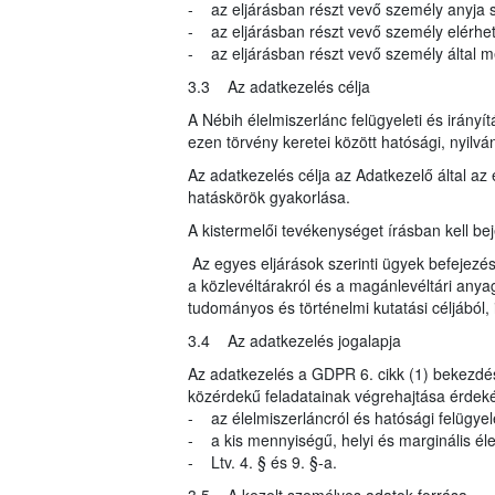
- az eljárásban részt vevő személy anyja s
- az eljárásban részt vevő személy elérhe
- az eljárásban részt vevő személy által meg
3.3 Az adatkezelés célja
A Nébih élelmiszerlánc felügyeleti és irányí
ezen törvény keretei között hatósági, nyilvá
Az adatkezelés célja az Adatkezelő által az 
hatáskörök gyakorlása.
A kistermelői tevékenységet írásban kell beje
Az egyes eljárások szerinti ügyek befejezés
a közlevéltárakról és a magánlevéltári anyag
tudományos és történelmi kutatási céljából, i
3.4 Az adatkezelés jogalapja
Az adatkezelés a GDPR 6. cikk (1) bekezdés
közérdekű feladatainak végrehajtása érdeké
- az élelmiszerláncról és hatósági felügyele
- a kis mennyiségű, helyi és marginális élelm
- Ltv. 4. § és 9. §-a.