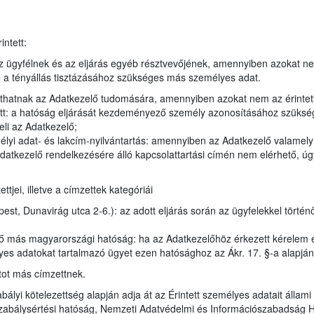
ntett:
 ügyfélnek és az eljárás egyéb résztvevőjének, amennyiben azokat n
en a tényállás tisztázásához szükséges más személyes adat.
juthatnak az Adatkezelő tudomására, amennyiben azokat nem az érintet
tt: a hatóság eljárását kezdeményező személy azonosításához szükség
eli az Adatkezelő;
élyi adat- és lakcím-nyilvántartás: amennyiben az Adatkezelő valamel
datkezelő rendelkezésére álló kapcsolattartási címén nem elérhető, úgy
jei, illetve a címzettek kategóriái
t, Dunavirág utca 2-6.): az adott eljárás során az ügyfelekkel történ
ző más magyarországi hatóság: ha az Adatkezelőhöz érkezett kérelem 
lyes adatokat tartalmazó ügyet ezen hatósághoz az Ákr. 17. §-a alapján
tot más címzettnek.
bályi kötelezettség alapján adja át az Érintett személyes adatait állam
zabálysértési hatóság, Nemzeti Adatvédelmi és Információszabadság 