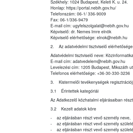
Székhely: 1024 Budapest, Keleti K. u. 24.
Honlap: https://portal.nebih.gov.hu/
Telefonszám: 06-1/ 336-9009
Fax: 06-1/336-9479
E-mail cím: ugyfelszolgalat@nebih.gov.hu
Képviselő: dr. Nemes Imre elnök
Képviselő elérhetősége: elnok@nebih.hu
2. Az adatvédelmi tisztviselő elérhetősége
Adatvédelmi tisztviselő neve: Közinformatika
E-mail cím: adatvedelem@nebih.gov.hu
Levelezési cím: 1205 Budapest, Mikszáth ut
Telefonos elérhetősége: +36-30-330-3236
3. Kistermelői tevékenységek regisztrációj
3.1 Érintettek kategóriái
Az Adatkezelő közhatalmi eljárásaiban rész
3.2 Kezelt adatok köre
- az eljárásban részt vevő személy neve,
- az eljárásban részt vevő személy születé
- az eljárásban részt vevő személy születés