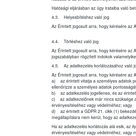
Hatósági eljárásban az ügy irataiba való be
4.3. Helyesbítéshez való jog
Az Érintett jogosult arra, hogy kérésére az
4.4. Törléshez való jog
Az Érintett jogosult arra, hogy kérésére az
jogszabályban rögzített indokok valamelyike 
4.5. Az adatkezelés korlátozásához való j
Az Érintett jogosult arra, hogy kérésére az 
a) az érintett vitatja a személyes adatok p
ellenőrizze a személyes adatok pontosságát
b) az adatkezelés jogellenes, és az érintett
c) az adatkezelőnek már nincs szüksége a sz
érvényesítéséhez vagy védelméhez; vagy
d) az érintett a GDPR 21. cikk (1) bekezdés
megállapításra nem kerül, hogy az adatkezel
Ha az adatkezelés korlátozás alá esik, az il
érvényesítéséhez vagy védelméhez, vagy má