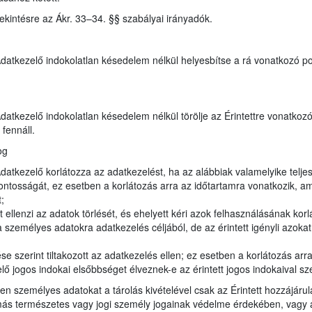
tekintésre az Ákr. 33–34. §§ szabályai irányadók.
 Adatkezelő indokolatlan késedelem nélkül helyesbítse a rá vonatkozó p
 Adatkezelő indokolatlan késedelem nélkül törölje az Érintettre vonatk
fennáll.
og
Adatkezelő korlátozza az adatkezelést, ha az alábbiak valamelyike teljes
ontosságát, ez esetben a korlátozás arra az időtartamra vonatkozik, am
;
 ellenzi az adatok törlését, és ehelyett kéri azok felhasználásának korl
emélyes adatokra adatkezelés céljából, de az érintett igényli azokat 
e szerint tiltakozott az adatkezelés ellen; ez esetben a korlátozás arr
ő jogos indokai elsőbbséget élveznek-e az érintett jogos indokaival s
yen személyes adatokat a tárolás kivételével csak az Érintett hozzájárul
s természetes vagy jogi személy jogainak védelme érdekében, vagy az 