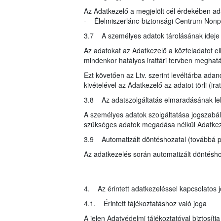
Az Adatkezelő a megjelölt cél érdekében ad
- Élelmiszerlánc-biztonsági Centrum Nonprof
3.7 A személyes adatok tárolásának idej
Az adatokat az Adatkezelő a közfeladatot ell
mindenkor hatályos irattári tervben meghatár
Ezt követően az Ltv. szerint levéltárba ada
kivételével az Adatkezelő az adatot törli (i
3.8 Az adatszolgáltatás elmaradásának l
A személyes adatok szolgáltatása jogszabály
szükséges adatok megadása nélkül Adatkeze
3.9 Automatizált döntéshozatal (továbbá pr
Az adatkezelés során automatizált döntéshoza
4. Az érintett adatkezeléssel kapcsolatos j
4.1. Érintett tájékoztatáshoz való joga
A jelen Adatvédelmi tájékoztatóval biztosítj