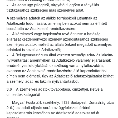
- Az adott ügy jellegétől, tárgyától függően a tényállás
tisztázásához szükséges más személyes adat.
A személyes adatok az alábbi forrásokból juthatnak az
Adatkezelő tudomására, amennyiben azokat nem az érintett
bocsátotta az Adatkezelő rendelkezésére:
- A kérelmező vagy bejelentést tevő érintett: a hatóság
eljárását kezdeményező személy azonosításához szükséges
személyes adatok mellett az általa önként megadott személyes
adatokat is kezeli az Adatkezelő;
- A Belügyminisztérium által vezetett személyi adat- és lakcím-
nyilvántartás: amennyiben az Adatkezelő valamely eljárásának
eredményes lefolytatásához szükség van a nyilatkozatára,
azonban az Adatkezelő rendelkezésére álló kapcsolattartási
címén nem elérhető, úgy az Adatkezelő adatszolgáltatást kérhet
a személyi adat- és lakcím-nyilvántartásból.
3.6 A személyes adatok továbbítása, címzettjei, illetve a
címzettek kategóriái
- Magyar Posta Zrt. (székhely: 1138 Budapest, Dunavirág utca
2-6.): az adott eljárás során az ügyfelekkel történő
kapcsolattartás keretében az Adatkezelő adatokat ad át