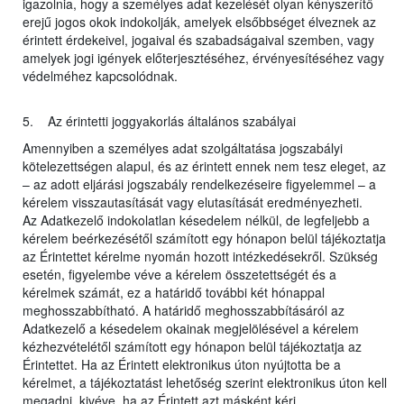
igazolnia, hogy a személyes adat kezelését olyan kényszerítő
erejű jogos okok indokolják, amelyek elsőbbséget élveznek az
érintett érdekeivel, jogaival és szabadságaival szemben, vagy
amelyek jogi igények előterjesztéséhez, érvényesítéséhez vagy
védelméhez kapcsolódnak.
5. Az érintetti joggyakorlás általános szabályai
Amennyiben a személyes adat szolgáltatása jogszabályi
kötelezettségen alapul, és az érintett ennek nem tesz eleget, az
– az adott eljárási jogszabály rendelkezéseire figyelemmel – a
kérelem visszautasítását vagy elutasítását eredményezheti.
Az Adatkezelő indokolatlan késedelem nélkül, de legfeljebb a
kérelem beérkezésétől számított egy hónapon belül tájékoztatja
az Érintettet kérelme nyomán hozott intézkedésekről. Szükség
esetén, figyelembe véve a kérelem összetettségét és a
kérelmek számát, ez a határidő további két hónappal
meghosszabbítható. A határidő meghosszabbításáról az
Adatkezelő a késedelem okainak megjelölésével a kérelem
kézhezvételétől számított egy hónapon belül tájékoztatja az
Érintettet. Ha az Érintett elektronikus úton nyújtotta be a
kérelmet, a tájékoztatást lehetőség szerint elektronikus úton kell
megadni, kivéve, ha az Érintett azt másként kéri.