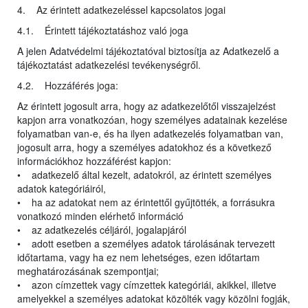
4. Az érintett adatkezeléssel kapcsolatos jogai
4.1. Érintett tájékoztatáshoz való joga
A jelen Adatvédelmi tájékoztatóval biztosítja az Adatkezelő a
tájékoztatást adatkezelési tevékenységről.
4.2. Hozzáférés joga:
Az érintett jogosult arra, hogy az adatkezelőtől visszajelzést
kapjon arra vonatkozóan, hogy személyes adatainak kezelése
folyamatban van-e, és ha ilyen adatkezelés folyamatban van,
jogosult arra, hogy a személyes adatokhoz és a következő
információkhoz hozzáférést kapjon:
• adatkezelő által kezelt, adatokról, az érintett személyes
adatok kategóriáiról,
• ha az adatokat nem az érintettől gyűjtötték, a forrásukra
vonatkozó minden elérhető információ
• az adatkezelés céljáról, jogalapjáról
• adott esetben a személyes adatok tárolásának tervezett
időtartama, vagy ha ez nem lehetséges, ezen időtartam
meghatározásának szempontjai;
• azon címzettek vagy címzettek kategóriái, akikkel, illetve
amelyekkel a személyes adatokat közölték vagy közölni fogják,