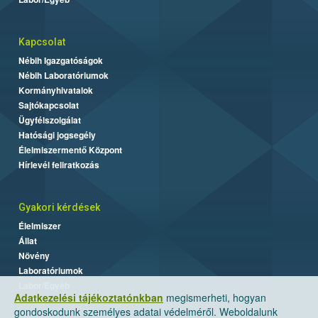
Kapcsolat
Nébih Igazgatóságok
Nébih Laboratóriumok
Kormányhivatalok
Sajtókapcsolat
Ügyfélszolgálat
Hatósági jogsegély
Élelmiszermentő Központ
Hírlevél feliratkozás
Gyakori kérdések
Élelmiszer
Állat
Növény
Laboratóriumok
Labor/Egyéb
Adatkezelési tájékoztatónkban
megismerheti, hogyan
gondoskodunk személyes adatai védelméről. Weboldalunk