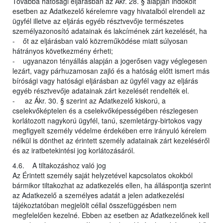
Továbbá hatósági eljárásban az Ákr. 28. § alapján indokolt
esetben az Adatkezelő kérelemre vagy hivatalból elrendeli az
ügyfél illetve az eljárás egyéb résztvevője természetes
személyazonosító adatainak és lakcímének zárt kezelését, ha
- őt az eljárásban való közreműködése miatt súlyosan
hátrányos következmény érheti;
- ugyanazon tényállás alapján a jogerősen vagy véglegesen
lezárt, vagy párhuzamosan zajló és a hatóság előtt ismert más
bírósági vagy hatósági eljárásban az ügyfél vagy az eljárás
egyéb résztvevője adatainak zárt kezelését rendelték el.
- az Ákr. 30. § szerint az Adatkezelő kiskorú, a
cselekvőképtelen és a cselekvőképességében részlegesen
korlátozott nagykorú ügyfél, tanú, szemletárgy-birtokos vagy
megfigyelt személy védelme érdekében erre irányuló kérelem
nélkül is dönthet az érintett személy adatainak zárt kezeléséről
és az iratbetekintési jog korlátozásáról.
4.6. A tiltakozáshoz való jog
Az Érintett személy saját helyzetével kapcsolatos okokból
bármikor tiltakozhat az adatkezelés ellen, ha álláspontja szerint
az Adatkezelő a személyes adatát a jelen adatkezelési
tájékoztatóban megjelölt céllal összefüggésben nem
megfelelően kezelné. Ebben az esetben az Adatkezelőnek kell