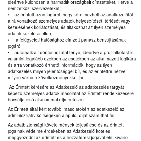
ideértve különösen a harmadik országbeli címzetteket, illetve a
nemzetközi szervezeteket;
• az érintett azon jogáról, hogy kérelmezheti az adatkezelőtől
a rá vonatkozó személyes adatok helyesbítését, törlését vagy
kezelésének korlátozását, és tiltakozhat az ilyen személyes
adatok kezelése ellen,
• a felügyeleti hatósághoz címzett panasz benyújtásának
jogáról,
• automatizált döntéshozatal ténye, ideértve a profilalkotást is,
valamint legalább ezekben az esetekben az alkalmazott logikára
és arra vonatkozó érthető információk, hogy az ilyen
adatkezelés milyen jelentőséggel bír, és az érintettre nézve
milyen várható következményekkel jár.
Az Érintett kérésére az Adatkezelő az adatkezelés tárgyát
képező személyes adatok másolatát az Érintett rendelkezésére
bocsátja első alkalommal díjmentesen.
Az Érintett által kért további másolatokért az adatkezelő az
adminisztratív költségeken alapuló, díjat számíthat fel.
Az adatbiztonsági követelmények teljesülése és az érintett
jogainak védelme érdekében az Adatkezelő köteles
meggyőződni az érintett és a hozzáférési jogával élni kívánó