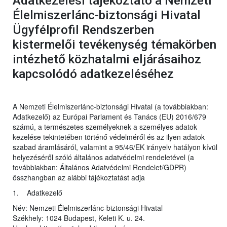
Adatkezelési tájékoztató a Nemzeti
Élelmiszerlánc-biztonsági Hivatal
Ügyfélprofil Rendszerben
kistermelői tevékenység témakörben
intézhető közhatalmi eljárásaihoz
kapcsolódó adatkezeléséhez
A Nemzeti Élelmiszerlánc-biztonsági Hivatal (a továbbiakban:
Adatkezelő) az Európai Parlament és Tanács (EU) 2016/679
számú, a természetes személyeknek a személyes adatok
kezelése tekintetében történő védelméről és az ilyen adatok
szabad áramlásáról, valamint a 95/46/EK irányelv hatályon kívül
helyezéséről szóló általános adatvédelmi rendeletével (a
továbbiakban: Általános Adatvédelmi Rendelet/GDPR)
összhangban az alábbi tájékoztatást adja
1. Adatkezelő
Név: Nemzeti Élelmiszerlánc-biztonsági Hivatal
Székhely: 1024 Budapest, Keleti K. u. 24.