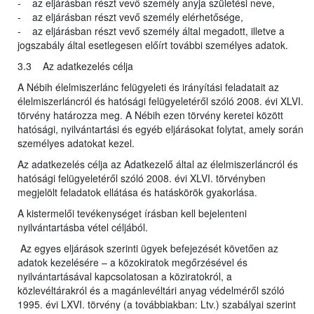
- az eljárásban részt vevő személy anyja születési neve,
- az eljárásban részt vevő személy elérhetősége,
- az eljárásban részt vevő személy által megadott, illetve a
jogszabály által esetlegesen előírt további személyes adatok.
3.3 Az adatkezelés célja
A Nébih élelmiszerlánc felügyeleti és irányítási feladatait az
élelmiszerláncról és hatósági felügyeletéről szóló 2008. évi XLVI.
törvény határozza meg. A Nébih ezen törvény keretei között
hatósági, nyilvántartási és egyéb eljárásokat folytat, amely során
személyes adatokat kezel.
Az adatkezelés célja az Adatkezelő által az élelmiszerláncról és
hatósági felügyeletéről szóló 2008. évi XLVI. törvényben
megjelölt feladatok ellátása és hatáskörök gyakorlása.
A kistermelői tevékenységet írásban kell bejelenteni
nyilvántartásba vétel céljából.
Az egyes eljárások szerinti ügyek befejezését követően az
adatok kezelésére – a közokiratok megőrzésével és
nyilvántartásával kapcsolatosan a köziratokról, a
közlevéltárakról és a magánlevéltári anyag védelméről szóló
1995. évi LXVI. törvény (a továbbiakban: Ltv.) szabályai szerint