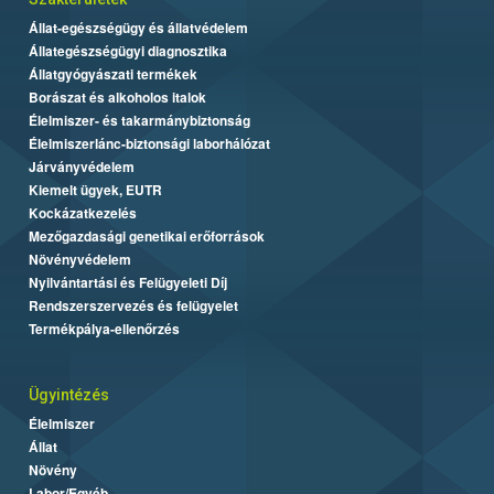
Állat-egészségügy és állatvédelem
Állategészségügyi diagnosztika
Állatgyógyászati termékek
Borászat és alkoholos italok
Élelmiszer- és takarmánybiztonság
Élelmiszerlánc-biztonsági laborhálózat
Járványvédelem
Kiemelt ügyek, EUTR
Kockázatkezelés
Mezőgazdasági genetikai erőforrások
Növényvédelem
Nyilvántartási és Felügyeleti Díj
Rendszerszervezés és felügyelet
Termékpálya-ellenőrzés
Ügyintézés
Élelmiszer
Állat
Növény
Labor/Egyéb