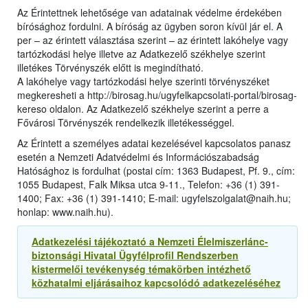
Az Érintettnek lehetősége van adatainak védelme érdekében
bírósághoz fordulni. A bíróság az ügyben soron kívül jár el. A
per – az érintett választása szerint – az érintett lakóhelye vagy
tartózkodási helye illetve az Adatkezelő székhelye szerint
illetékes Törvényszék előtt is megindítható.
A lakóhelye vagy tartózkodási helye szerinti törvényszéket
megkeresheti a http://birosag.hu/ugyfelkapcsolati-portal/birosag-
kereso oldalon. Az Adatkezelő székhelye szerint a perre a
Fővárosi Törvényszék rendelkezik illetékességgel.
Az Érintett a személyes adatai kezelésével kapcsolatos panasz
esetén a Nemzeti Adatvédelmi és Információszabadság
Hatósághoz is fordulhat (postai cím: 1363 Budapest, Pf. 9., cím:
1055 Budapest, Falk Miksa utca 9-11., Telefon: +36 (1) 391-
1400; Fax: +36 (1) 391-1410; E-mail: ugyfelszolgalat@naih.hu;
honlap: www.naih.hu).
Adatkezelési tájékoztató a Nemzeti Élelmiszerlánc-
biztonsági Hivatal Ügyfélprofil Rendszerben
kistermelői tevékenység témakörben intézhető
közhatalmi eljárásaihoz kapcsolódó adatkezeléséhez