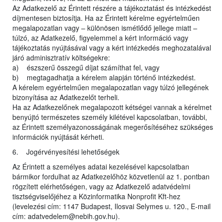
Az Adatkezelő az Érintett részére a tájékoztatást és intézkedést
díjmentesen biztosítja. Ha az Érintett kérelme egyértelműen
megalapozatlan vagy – különösen ismétlődő jellege miatt –
túlzó, az Adatkezelő, figyelemmel a kért információ vagy
tájékoztatás nyújtásával vagy a kért intézkedés meghozatalával
járó adminisztratív költségekre:
a) észszerű összegű díjat számíthat fel, vagy
b) megtagadhatja a kérelem alapján történő intézkedést.
A kérelem egyértelműen megalapozatlan vagy túlzó jellegének
bizonyítása az Adatkezelőt terheli.
Ha az Adatkezelőnek megalapozott kétségei vannak a kérelmet
benyújtó természetes személy kilétével kapcsolatban, további,
az Érintett személyazonosságának megerősítéséhez szükséges
információk nyújtását kérheti.
6. Jogérvényesítési lehetőségek
Az Érintett a személyes adatai kezelésével kapcsolatban
bármikor fordulhat az Adatkezelőhöz közvetlenül az 1. pontban
rögzített elérhetőségen, vagy az Adatkezelő adatvédelmi
tisztségviselőjéhez a Közinformatika Nonprofit Kft-hez
(levelezési cím: 1147 Budapest, Ilosvai Selymes u. 120., E-mail
cím: adatvedelem@nebih.gov.hu).