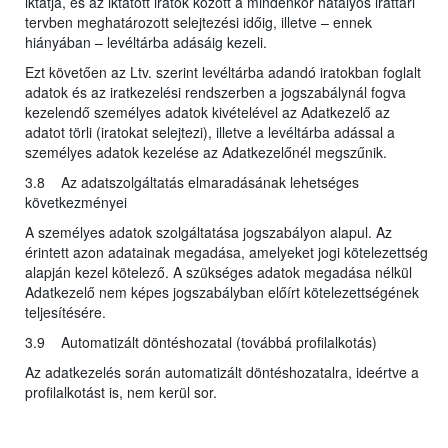
iktatja, és az iktatott iratok között a mindenkor hatályos irattári
tervben meghatározott selejtezési időig, illetve – ennek
hiányában – levéltárba adásáig kezeli.
Ezt követően az Ltv. szerint levéltárba adandó iratokban foglalt
adatok és az iratkezelési rendszerben a jogszabálynál fogva
kezelendő személyes adatok kivételével az Adatkezelő az
adatot törli (iratokat selejtezi), illetve a levéltárba adással a
személyes adatok kezelése az Adatkezelőnél megszűnik.
3.8 Az adatszolgáltatás elmaradásának lehetséges
következményei
A személyes adatok szolgáltatása jogszabályon alapul. Az
érintett azon adatainak megadása, amelyeket jogi kötelezettség
alapján kezel kötelező. A szükséges adatok megadása nélkül
Adatkezelő nem képes jogszabályban előírt kötelezettségének
teljesítésére.
3.9 Automatizált döntéshozatal (továbbá profilalkotás)
Az adatkezelés során automatizált döntéshozatalra, ideértve a
profilalkotást is, nem kerül sor.