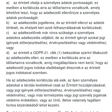
a) az érintett vitatja a személyes adatok pontosságát, ez
esetben a korlátozás arra az időtartamra vonatkozik, amely
lehetővé teszi, hogy az adatkezelő ellenőrizze a személyes
adatok pontosságát;
b) az adatkezelés jogellenes, és az érintett ellenzi az adatok
törlését, és ehelyett kéri azok felhasználásának korlátozását;
c) az adatkezelőnek már nincs szüksége a személyes
adatokra adatkezelés céljából, de az érintett igényli azokat jogi
igények előterjesztéséhez, érvényesítéséhez vagy védelméhez;
vagy
d) az érintett a GDPR 21. cikk (1) bekezdése szerint tiltakozott
az adatkezelés ellen; ez esetben a korlátozás arra az
időtartamra vonatkozik, amíg megállapításra nem kerül, hogy az
adatkezelő jogos indokai elsőbbséget élveznek-e az érintett
jogos indokaival szemben.
Ha az adatkezelés korlátozás alá esik, az ilyen személyes
adatokat a tárolás kivételével csak az Érintett hozzájárulásával,
vagy jogi igények előterjesztéséhez, érvényesítéséhez vagy
védelméhez, vagy más természetes vagy jogi személy jogainak
védelme érdekében, vagy az Unió, illetve valamely tagállam
fontos közérdekéből lehet kezelni.