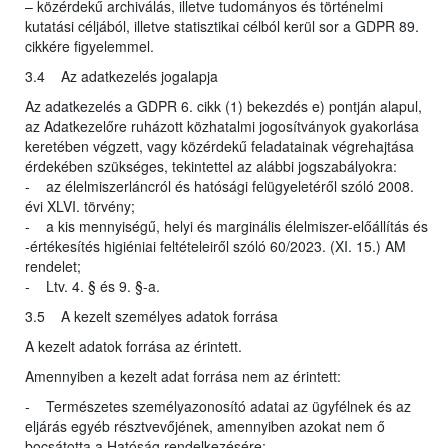
– közérdekű archiválás, illetve tudományos és történelmi
kutatási céljából, illetve statisztikai célból kerül sor a GDPR 89.
cikkére figyelemmel.
3.4 Az adatkezelés jogalapja
Az adatkezelés a GDPR 6. cikk (1) bekezdés e) pontján alapul,
az Adatkezelőre ruházott közhatalmi jogosítványok gyakorlása
keretében végzett, vagy közérdekű feladatainak végrehajtása
érdekében szükséges, tekintettel az alábbi jogszabályokra:
- az élelmiszerláncról és hatósági felügyeletéről szóló 2008.
évi XLVI. törvény;
- a kis mennyiségű, helyi és marginális élelmiszer-előállítás és
-értékesítés higiéniai feltételeiről szóló 60/2023. (XI. 15.) AM
rendelet;
- Ltv. 4. § és 9. §-a.
3.5 A kezelt személyes adatok forrása
A kezelt adatok forrása az érintett.
Amennyiben a kezelt adat forrása nem az érintett:
- Természetes személyazonosító adatai az ügyfélnek és az
eljárás egyéb résztvevőjének, amennyiben azokat nem ő
bocsátotta a Hatóság rendelkezésére;