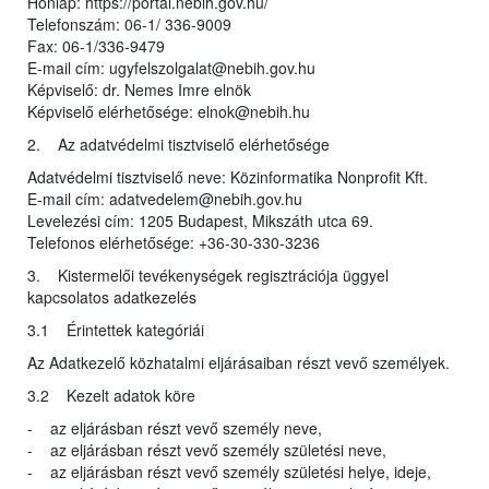
Honlap: https://portal.nebih.gov.hu/
Telefonszám: 06-1/ 336-9009
Fax: 06-1/336-9479
E-mail cím: ugyfelszolgalat@nebih.gov.hu
Képviselő: dr. Nemes Imre elnök
Képviselő elérhetősége: elnok@nebih.hu
2. Az adatvédelmi tisztviselő elérhetősége
Adatvédelmi tisztviselő neve: Közinformatika Nonprofit Kft.
E-mail cím: adatvedelem@nebih.gov.hu
Levelezési cím: 1205 Budapest, Mikszáth utca 69.
Telefonos elérhetősége: +36-30-330-3236
3. Kistermelői tevékenységek regisztrációja üggyel
kapcsolatos adatkezelés
3.1 Érintettek kategóriái
Az Adatkezelő közhatalmi eljárásaiban részt vevő személyek.
3.2 Kezelt adatok köre
- az eljárásban részt vevő személy neve,
- az eljárásban részt vevő személy születési neve,
- az eljárásban részt vevő személy születési helye, ideje,