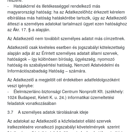
részére.
- Hatáskörrel és illetékességgel rendelkező más
magyarországi hatóság: ha az Adatkezelőhöz érkezett kérelem
elbírálása más hatóság hatáskörébe tartozik, úgy az Adatkezelő
átteszi a személyes adatokat tartalmazó ügyet ezen hatósághoz
az Ákr. 17. §-a alapján.
Az Adatkezelő nem továbbít személyes adatot más címzettnek.
Adatkezelő csak kivételes esetben és jogszabályi kötelezettség
alapján adja át az Érintett személyes adatait állami szervek,
hatóságok – így különösen bíróság, ügyészség, nyomozó
hatóság és szabálysértési hatóság, Nemzeti Adatvédelmi és
Információszabadság Hatóság – számára.
Az Adatkezelő a megjelölt cél érdekében adatfeldolgozóként
veszi igénybe:
- Élelmiszerlánc-biztonsági Centrum Nonprofit Kft. (székhely:
1024 Budapest, Keleti K. u. 24.) informatikai üzemeltetési
feladatok vonatkozásában
3.7 A személyes adatok tárolásának ideje
Az adatokat az Adatkezelő a közfeladatot ellátó szervek
iratkezelésére vonatkozó jogszabályi követelmények szerint