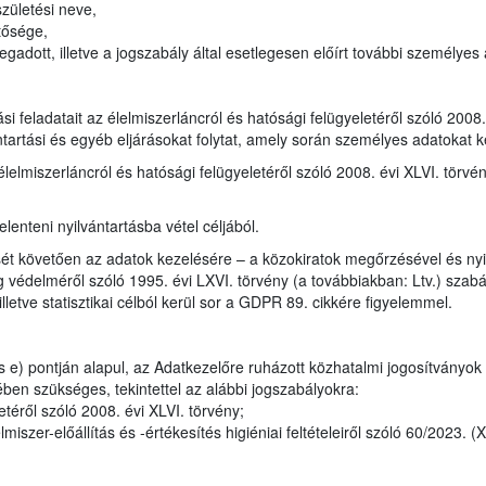
zületési neve,
tősége,
adott, illetve a jogszabály által esetlegesen előírt további személyes
tási feladatait az élelmiszerláncról és hatósági felügyeletéről szóló 200
ntartási és egyéb eljárásokat folytat, amely során személyes adatokat k
élelmiszerláncról és hatósági felügyeletéről szóló 2008. évi XLVI. törvé
lenteni nyilvántartásba vétel céljából.
ét követően az adatok kezelésére – a közokiratok megőrzésével és nyil
 védelméről szóló 1995. évi LXVI. törvény (a továbbiakban: Ltv.) szabály
lletve statisztikai célból kerül sor a GDPR 89. cikkére figyelemmel.
 e) pontján alapul, az Adatkezelőre ruházott közhatalmi jogosítványok
ben szükséges, tekintettel az alábbi jogszabályokra:
téről szóló 2008. évi XLVI. törvény;
iszer-előállítás és -értékesítés higiéniai feltételeiről szóló 60/2023. (X