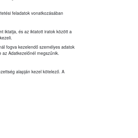
ltetési feladatok vonatkozásában
ktatja, és az iktatott iratok között a
kezeli.
lynál fogva kezelendő személyes adatok
ése az Adatkezelőnél megszűnik.
zettség alapján kezel kötelező. A