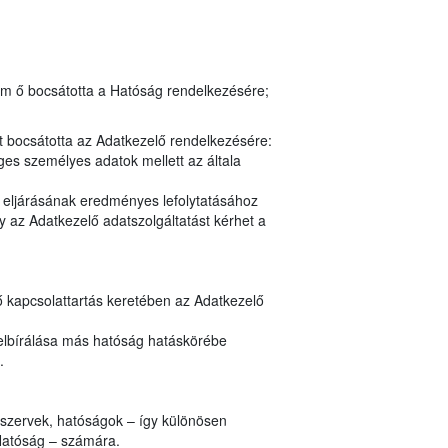
em ő bocsátotta a Hatóság rendelkezésére;
t bocsátotta az Adatkezelő rendelkezésére:
es személyes adatok mellett az általa
y eljárásának eredményes lefolytatásához
 az Adatkezelő adatszolgáltatást kérhet a
ő kapcsolattartás keretében az Adatkezelő
elbírálása más hatóság hatáskörébe
.
i szervek, hatóságok – így különösen
Hatóság – számára.