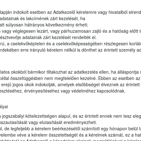
apján indokolt esetben az Adatkezelő kérelemre vagy hivatalból elrendel
adatainak és lakcímének zárt kezelését, ha
tt súlyosan hátrányos következmény érheti;
vagy véglegesen lezárt, vagy párhuzamosan zajló és a hatóság előtt 
észtvevője adatainak zárt kezelését rendelték el.
orú, a cselekvőképtelen és a cselekvőképességében részlegesen korláto
dekében erre irányuló kérelem nélkül is dönthet az érintett személy ad
latos okokból bármikor tiltakozhat az adatkezelés ellen, ha álláspontja
t céllal összefüggésben nem megfelelően kezelné. Ebben az esetben az 
erejű jogos okok indokolják, amelyek elsőbbséget élveznek az érintett 
jesztéséhez, érvényesítéséhez vagy védelméhez kapcsolódnak.
lyai
ogszabályi kötelezettségen alapul, és az érintett ennek nem tesz eleget
sszautasítását vagy elutasítását eredményezheti.
, de legfeljebb a kérelem beérkezésétől számított egy hónapon belül t
gyelembe véve a kérelem összetettségét és a kérelmek számát, ez a hat