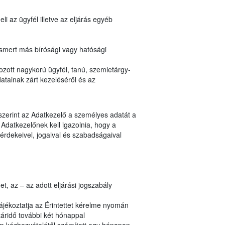
i az ügyfél illetve az eljárás egyéb
ismert más bírósági vagy hatósági
zott nagykorú ügyfél, tanú, szemletárgy-
atainak zárt kezeléséről és az
 szerint az Adatkezelő a személyes adatát a
Adatkezelőnek kell igazolnia, hogy a
érdekeivel, jogaival és szabadságaival
, az – az adott eljárási jogszabály
ájékoztatja az Érintettet kérelme nyomán
áridő további két hónappal