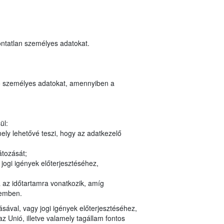
ontatlan személyes adatokat.
ozó személyes adatokat, amennyiben a
ül:
ely lehetővé teszi, hogy az adatkezelő
átozását;
jogi igények előterjesztéséhez,
a az időtartamra vonatkozik, amíg
zemben.
ásával, vagy jogi igények előterjesztéséhez,
Unió, illetve valamely tagállam fontos