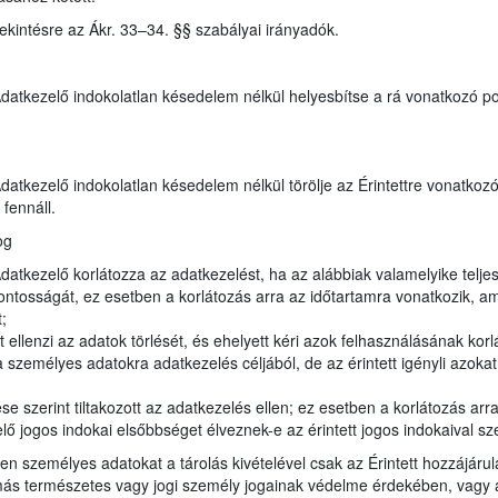
tekintésre az Ákr. 33–34. §§ szabályai irányadók.
 Adatkezelő indokolatlan késedelem nélkül helyesbítse a rá vonatkozó p
 Adatkezelő indokolatlan késedelem nélkül törölje az Érintettre vonatk
fennáll.
og
Adatkezelő korlátozza az adatkezelést, ha az alábbiak valamelyike teljes
ontosságát, ez esetben a korlátozás arra az időtartamra vonatkozik, am
;
 ellenzi az adatok törlését, és ehelyett kéri azok felhasználásának korl
emélyes adatokra adatkezelés céljából, de az érintett igényli azokat 
e szerint tiltakozott az adatkezelés ellen; ez esetben a korlátozás arr
ő jogos indokai elsőbbséget élveznek-e az érintett jogos indokaival s
yen személyes adatokat a tárolás kivételével csak az Érintett hozzájárul
s természetes vagy jogi személy jogainak védelme érdekében, vagy az 