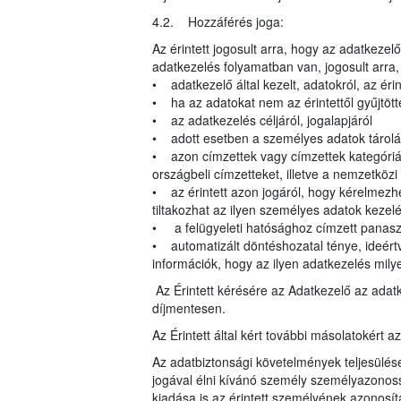
4.2. Hozzáférés joga:
Az érintett jogosult arra, hogy az adatkeze
adatkezelés folyamatban van, jogosult arra
• adatkezelő által kezelt, adatokról, az éri
• ha az adatokat nem az érintettől gyűjtött
• az adatkezelés céljáról, jogalapjáról
• adott esetben a személyes adatok tárolá
• azon címzettek vagy címzettek kategóriái,
országbeli címzetteket, illetve a nemzetköz
• az érintett azon jogáról, hogy kérelmezhe
tiltakozhat az ilyen személyes adatok kezelé
• a felügyeleti hatósághoz címzett panasz
• automatizált döntéshozatal ténye, ideértv
információk, hogy az ilyen adatkezelés milye
Az Érintett kérésére az Adatkezelő az adat
díjmentesen.
Az Érintett által kért további másolatokért a
Az adatbiztonsági követelmények teljesülés
jogával élni kívánó személy személyazonoss
kiadása is az érintett személyének azonosít