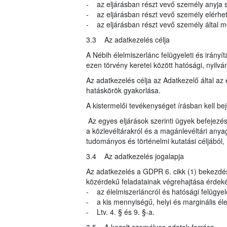
- az eljárásban részt vevő személy anyja s
- az eljárásban részt vevő személy elérhe
- az eljárásban részt vevő személy által meg
3.3 Az adatkezelés célja
A Nébih élelmiszerlánc felügyeleti és irányí
ezen törvény keretei között hatósági, nyilvá
Az adatkezelés célja az Adatkezelő által az 
hatáskörök gyakorlása.
A kistermelői tevékenységet írásban kell beje
Az egyes eljárások szerinti ügyek befejezés
a közlevéltárakról és a magánlevéltári anyag
tudományos és történelmi kutatási céljából, i
3.4 Az adatkezelés jogalapja
Az adatkezelés a GDPR 6. cikk (1) bekezdés
közérdekű feladatainak végrehajtása érdeké
- az élelmiszerláncról és hatósági felügyele
- a kis mennyiségű, helyi és marginális élelm
- Ltv. 4. § és 9. §-a.