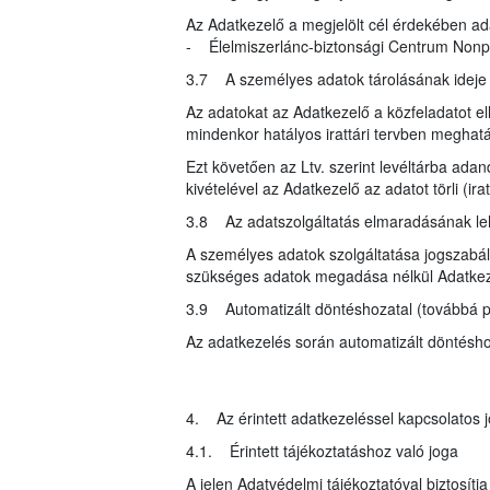
Az Adatkezelő a megjelölt cél érdekében ad
- Élelmiszerlánc-biztonsági Centrum Nonprof
3.7 A személyes adatok tárolásának idej
Az adatokat az Adatkezelő a közfeladatot ell
mindenkor hatályos irattári tervben meghatár
Ezt követően az Ltv. szerint levéltárba ada
kivételével az Adatkezelő az adatot törli (i
3.8 Az adatszolgáltatás elmaradásának l
A személyes adatok szolgáltatása jogszabály
szükséges adatok megadása nélkül Adatkeze
3.9 Automatizált döntéshozatal (továbbá pr
Az adatkezelés során automatizált döntéshoza
4. Az érintett adatkezeléssel kapcsolatos j
4.1. Érintett tájékoztatáshoz való joga
A jelen Adatvédelmi tájékoztatóval biztosítj