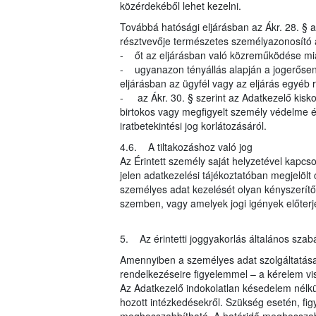
közérdekéből lehet kezelni.
Továbbá hatósági eljárásban az Ákr. 28. § al
résztvevője természetes személyazonosító 
- őt az eljárásban való közreműködése mia
- ugyanazon tényállás alapján a jogerősen 
eljárásban az ügyfél vagy az eljárás egyéb r
- az Ákr. 30. § szerint az Adatkezelő kisk
birtokos vagy megfigyelt személy védelme ér
iratbetekintési jog korlátozásáról.
4.6. A tiltakozáshoz való jog
Az Érintett személy saját helyzetével kapcso
jelen adatkezelési tájékoztatóban megjelöl
személyes adat kezelését olyan kényszerítő 
szemben, vagy amelyek jogi igények előter
5. Az érintetti joggyakorlás általános szabá
Amennyiben a személyes adat szolgáltatása j
rendelkezéseire figyelemmel – a kérelem vi
Az Adatkezelő indokolatlan késedelem nélkül
hozott intézkedésekről. Szükség esetén, fi