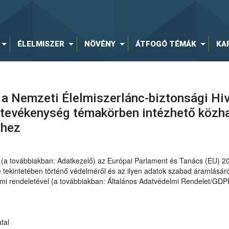
ÉLELMISZER
NÖVÉNY
ÁTFOGÓ TÉMÁK
KA
 a Nemzeti Élelmiszerlánc-biztonsági Hiv
tevékenység témakörben intézhető közha
éhez
al (a továbbiakban: Adatkezelő) az Európai Parlament és Tanács (EU) 
ekintetében történő védelméről és az ilyen adatok szabad áramlásáról
elmi rendeletével (a továbbiakban: Általános Adatvédelmi Rendelet/GDP
tal