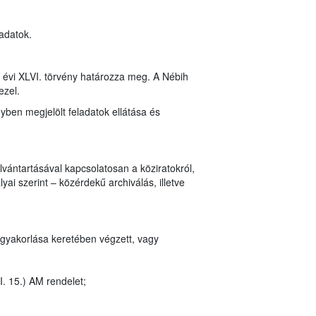
 adatok.
8. évi XLVI. törvény határozza meg. A Nébih
ezel.
nyben megjelölt feladatok ellátása és
vántartásával kapcsolatosan a köziratokról,
ai szerint – közérdekű archiválás, illetve
 gyakorlása keretében végzett, vagy
I. 15.) AM rendelet;