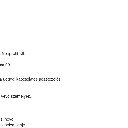
 Nonprofit Kft.
ca 69.
a üggyel kapcsolatos adatkezelés
t vevő személyek.
si neve,
i helye, ideje,