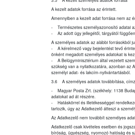
3.5 A kezelt személyes adatok forrása
A kezelt adatok forrása az érintett.
Amennyiben a kezelt adat forrása nem az éri
- Természetes személyazonosító adatai az
- Az adott ügy jellegétől, tárgyától függő
A személyes adatok az alábbi forrásokból 
- A kérelmező vagy bejelentést tevő érinte
önként megadott személyes adatokat is kez
- A Belügyminisztérium által vezetett szem
szükség van a nyilatkozatára, azonban az A
személyi adat- és lakcím-nyilvántartásból.
3.6 A személyes adatok továbbítása, címzett
- Magyar Posta Zrt. (székhely: 1138 Budapes
adatokat ad át részére.
- Hatáskörrel és illetékességgel rendelke
tartozik, úgy az Adatkezelő átteszi a szemé
Az Adatkezelő nem továbbít személyes ada
Adatkezelő csak kivételes esetben és jogsza
bíróság, ügyészség, nyomozó hatóság és s