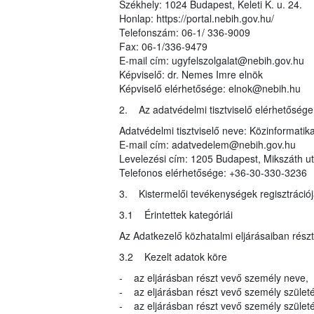
Székhely: 1024 Budapest, Keleti K. u. 24.
Honlap: https://portal.nebih.gov.hu/
Telefonszám: 06-1/ 336-9009
Fax: 06-1/336-9479
E-mail cím: ugyfelszolgalat@nebih.gov.hu
Képviselő: dr. Nemes Imre elnök
Képviselő elérhetősége: elnok@nebih.hu
2. Az adatvédelmi tisztviselő elérhetősége
Adatvédelmi tisztviselő neve: Közinformatika
E-mail cím: adatvedelem@nebih.gov.hu
Levelezési cím: 1205 Budapest, Mikszáth ut
Telefonos elérhetősége: +36-30-330-3236
3. Kistermelői tevékenységek regisztrációj
3.1 Érintettek kategóriái
Az Adatkezelő közhatalmi eljárásaiban rész
3.2 Kezelt adatok köre
- az eljárásban részt vevő személy neve,
- az eljárásban részt vevő személy születé
- az eljárásban részt vevő személy születés