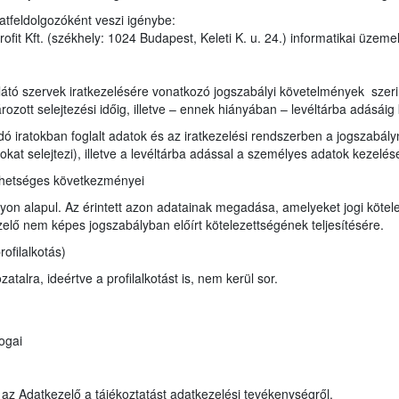
atfeldolgozóként veszi igénybe:
it Kft. (székhely: 1024 Budapest, Keleti K. u. 24.) informatikai üzeme
e
átó szervek iratkezelésére vonatkozó jogszabályi követelmények szerint i
ozott selejtezési időig, illetve – ennek hiányában – levéltárba adásáig 
ndó iratokban foglalt adatok és az iratkezelési rendszerben a jogszabá
ratokat selejtezi), illetve a levéltárba adással a személyes adatok kezel
ehetséges következményei
on alapul. Az érintett azon adatainak megadása, amelyeket jogi kötele
lő nem képes jogszabályban előírt kötelezettségének teljesítésére.
ofilalkotás)
talra, ideértve a profilalkotást is, nem kerül sor.
ogai
a az Adatkezelő a tájékoztatást adatkezelési tevékenységről.