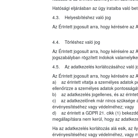
Hatósági eljárásban az ügy irataiba való be
4.3. Helyesbítéshez való jog
Az Érintett jogosult arra, hogy kérésére az
4.4. Törléshez való jog
Az Érintett jogosult arra, hogy kérésére az
jogszabályban rögzített indokok valamelyike 
4.5. Az adatkezelés korlátozásához való j
Az Érintett jogosult arra, hogy kérésére az 
a) az érintett vitatja a személyes adatok p
ellenőrizze a személyes adatok pontosságát
b) az adatkezelés jogellenes, és az érintett
c) az adatkezelőnek már nincs szüksége a sz
érvényesítéséhez vagy védelméhez; vagy
d) az érintett a GDPR 21. cikk (1) bekezdés
megállapításra nem kerül, hogy az adatkezel
Ha az adatkezelés korlátozás alá esik, az il
érvényesítéséhez vagy védelméhez, vagy má