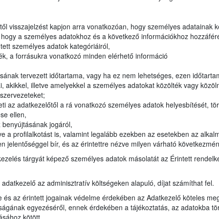
lőtől visszajelzést kapjon arra vonatkozóan, hogy személyes adatainak 
, hogy a személyes adatokhoz és a következő információkhoz hozzáféré
ntett személyes adatok kategóriáiról,
ék, a forrásukra vonatkozó minden elérhető információ
sának tervezett időtartama, vagy ha ez nem lehetséges, ezen időtar
 akikkel, illetve amelyekkel a személyes adatokat közölték vagy közöln
i szervezeteket;
ti az adatkezelőtől a rá vonatkozó személyes adatok helyesbítését, tör
se ellen,
 benyújtásának jogáról,
e a profilalkotást is, valamint legalább ezekben az esetekben az alkalm
n jelentőséggel bír, és az érintettre nézve milyen várható következmén
kezelés tárgyát képező személyes adatok másolatát az Érintett rendel
z adatkezelő az adminisztratív költségeken alapuló, díjat számíthat fel.
e és az érintett jogainak védelme érdekében az Adatkezelő köteles meg
ágának egyezéséről, ennek érdekében a tájékoztatás, az adatokba törté
ásához kötött.