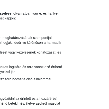
kezelése folyamatban van-e, és ha ilyen
st kapjon:
tam meghatározásának szempontjai;
i fogják, ideértve különösen a harmadik
lését vagy kezelésének korlátozását, és
azott logikára és arra vonatkozó érthető
yekkel jár.
kezésére bocsátja első alkalommal
győződni az érintett és a hozzáférési
nő betekintés, illetve azokról másolat