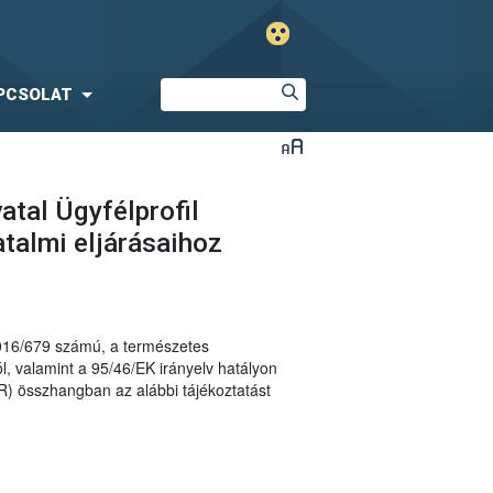
PCSOLAT
atal Ügyfélprofil
talmi eljárásaihoz
2016/679 számú, a természetes
, valamint a 95/46/EK irányelv hatályon
R) összhangban az alábbi tájékoztatást