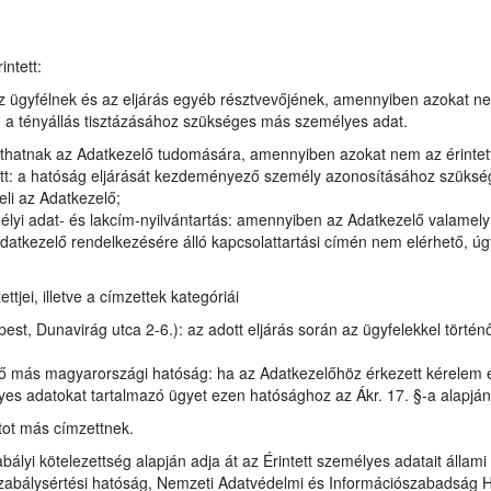
ntett:
 ügyfélnek és az eljárás egyéb résztvevőjének, amennyiben azokat n
en a tényállás tisztázásához szükséges más személyes adat.
juthatnak az Adatkezelő tudomására, amennyiben azokat nem az érintet
tt: a hatóság eljárását kezdeményező személy azonosításához szükség
eli az Adatkezelő;
élyi adat- és lakcím-nyilvántartás: amennyiben az Adatkezelő valamel
datkezelő rendelkezésére álló kapcsolattartási címén nem elérhető, úgy
jei, illetve a címzettek kategóriái
t, Dunavirág utca 2-6.): az adott eljárás során az ügyfelekkel történ
ző más magyarországi hatóság: ha az Adatkezelőhöz érkezett kérelem 
lyes adatokat tartalmazó ügyet ezen hatósághoz az Ákr. 17. §-a alapján
tot más címzettnek.
bályi kötelezettség alapján adja át az Érintett személyes adatait állam
zabálysértési hatóság, Nemzeti Adatvédelmi és Információszabadság 