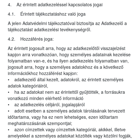
4. Az érintett adatkezeléssel kapcsolatos jogai
4.1. Érintett tájékoztatáshoz való joga
A jelen Adatvédelmi tájékoztatóval biztosítja az Adatkezelő a
tájékoztatást adatkezelési tevékenységről.
4.2. Hozzáférés joga:
Az érintett jogosult arra, hogy az adatkezelőtől visszajelzést
kapjon arra vonatkozóan, hogy személyes adatainak kezelése
folyamatban van-e, és ha ilyen adatkezelés folyamatban van,
jogosult arra, hogy a személyes adatokhoz és a következő
információkhoz hozzáférést kapjon:
• adatkezelő által kezelt, adatokról, az érintett személyes
adatok kategóriáiról,
• ha az adatokat nem az érintettől gyűjtötték, a forrásukra
vonatkozó minden elérhető információ
• az adatkezelés céljáról, jogalapjáról
• adott esetben a személyes adatok tárolásának tervezett
időtartama, vagy ha ez nem lehetséges, ezen időtartam
meghatározásának szempontjai;
• azon címzettek vagy címzettek kategóriái, akikkel, illetve
amelyekkel a személyes adatokat közölték vagy közölni fogják,