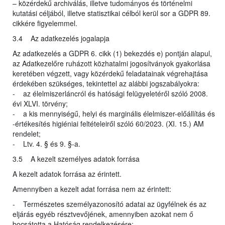
– közérdekű archiválás, illetve tudományos és történelmi
kutatási céljából, illetve statisztikai célból kerül sor a GDPR 89.
cikkére figyelemmel.
3.4 Az adatkezelés jogalapja
Az adatkezelés a GDPR 6. cikk (1) bekezdés e) pontján alapul,
az Adatkezelőre ruházott közhatalmi jogosítványok gyakorlása
keretében végzett, vagy közérdekű feladatainak végrehajtása
érdekében szükséges, tekintettel az alábbi jogszabályokra:
- az élelmiszerláncról és hatósági felügyeletéről szóló 2008.
évi XLVI. törvény;
- a kis mennyiségű, helyi és marginális élelmiszer-előállítás és
-értékesítés higiéniai feltételeiről szóló 60/2023. (XI. 15.) AM
rendelet;
- Ltv. 4. § és 9. §-a.
3.5 A kezelt személyes adatok forrása
A kezelt adatok forrása az érintett.
Amennyiben a kezelt adat forrása nem az érintett:
- Természetes személyazonosító adatai az ügyfélnek és az
eljárás egyéb résztvevőjének, amennyiben azokat nem ő
bocsátotta a Hatóság rendelkezésére;