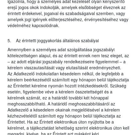
igazolnia, hogy a személyes adat kezelését olyan kényszerítő
erejű jogos okok indokolják, amelyek elsőbbséget élveznek az
érintett érdekeivel, jogaival és szabadságaival szemben, vagy
amelyek jogi igények előterjesztéséhez, érvényesítéséhez vagy
védelméhez kapcsolódnak.
5. Az érintetti joggyakorlás általános szabályai
Amennyiben a személyes adat szolgáltatása jogszabályi
kötelezettségen alapul, és az érintett ennek nem tesz eleget, az
– az adott eljárási jogszabály rendelkezéseire figyelemmel – a
kérelem visszautasítását vagy elutasítását eredményezheti.
Az Adatkezelő indokolatlan késedelem nélkül, de legfeljebb a
kérelem beérkezésétől számított egy hónapon belül tájékoztatja
az Érintettet kérelme nyomán hozott intézkedésekről. Szükség
esetén, figyelembe véve a kérelem összetettségét és a
kérelmek számát, ez a határidő további két hónappal
meghosszabbítható. A határidő meghosszabbításáról az
Adatkezelő a késedelem okainak megjelölésével a kérelem
kézhezvételétől számított egy hónapon belül tájékoztatja az
Érintettet. Ha az Érintett elektronikus úton nyújtotta be a
kérelmet, a tájékoztatást lehetőség szerint elektronikus úton kell
megadni, kivéve, ha az Érintett azt másként kéri.