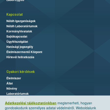
Kapcsolat
Nébih Igazgatóságok
Nébih Laboratóriumok
Kormányhivatalok
Sajtókapcsolat
Ügyfélszolgálat
Hatósági jogsegély
Élelmiszermentő Központ
Hírlevél feliratkozás
Gyakori kérdések
Élelmiszer
Állat
Növény
Laboratóriumok
Labor/Egyéb
Adatkezelési tájékoztatónkban
megismerheti, hogyan
gondoskodunk személyes adatai védelméről. Weboldalunk