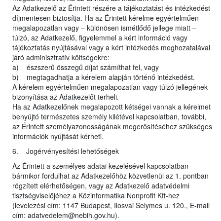
Az Adatkezelő az Érintett részére a tájékoztatást és intézkedést
díjmentesen biztosítja. Ha az Érintett kérelme egyértelműen
megalapozatlan vagy – különösen ismétlődő jellege miatt –
túlzó, az Adatkezelő, figyelemmel a kért információ vagy
tájékoztatás nyújtásával vagy a kért intézkedés meghozatalával
járó adminisztratív költségekre:
a) észszerű összegű díjat számíthat fel, vagy
b) megtagadhatja a kérelem alapján történő intézkedést.
A kérelem egyértelműen megalapozatlan vagy túlzó jellegének
bizonyítása az Adatkezelőt terheli.
Ha az Adatkezelőnek megalapozott kétségei vannak a kérelmet
benyújtó természetes személy kilétével kapcsolatban, további,
az Érintett személyazonosságának megerősítéséhez szükséges
információk nyújtását kérheti.
6. Jogérvényesítési lehetőségek
Az Érintett a személyes adatai kezelésével kapcsolatban
bármikor fordulhat az Adatkezelőhöz közvetlenül az 1. pontban
rögzített elérhetőségen, vagy az Adatkezelő adatvédelmi
tisztségviselőjéhez a Közinformatika Nonprofit Kft-hez
(levelezési cím: 1147 Budapest, Ilosvai Selymes u. 120., E-mail
cím: adatvedelem@nebih.gov.hu).