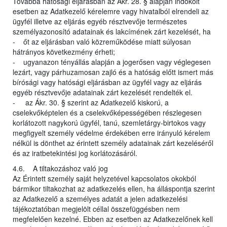
Továbbá hatósági eljárásban az Ákr. 28. § alapján indokolt
esetben az Adatkezelő kérelemre vagy hivatalból elrendeli az
ügyfél illetve az eljárás egyéb résztvevője természetes
személyazonosító adatainak és lakcímének zárt kezelését, ha
- őt az eljárásban való közreműködése miatt súlyosan
hátrányos következmény érheti;
- ugyanazon tényállás alapján a jogerősen vagy véglegesen
lezárt, vagy párhuzamosan zajló és a hatóság előtt ismert más
bírósági vagy hatósági eljárásban az ügyfél vagy az eljárás
egyéb résztvevője adatainak zárt kezelését rendelték el.
- az Ákr. 30. § szerint az Adatkezelő kiskorú, a
cselekvőképtelen és a cselekvőképességében részlegesen
korlátozott nagykorú ügyfél, tanú, szemletárgy-birtokos vagy
megfigyelt személy védelme érdekében erre irányuló kérelem
nélkül is dönthet az érintett személy adatainak zárt kezeléséről
és az iratbetekintési jog korlátozásáról.
4.6. A tiltakozáshoz való jog
Az Érintett személy saját helyzetével kapcsolatos okokból
bármikor tiltakozhat az adatkezelés ellen, ha álláspontja szerint
az Adatkezelő a személyes adatát a jelen adatkezelési
tájékoztatóban megjelölt céllal összefüggésben nem
megfelelően kezelné. Ebben az esetben az Adatkezelőnek kell