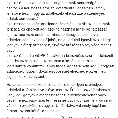
a) az érintett vitatja a személyes adatok pontosságát, ez
esetben a korlátozás arra az időtartamra vonatkozik, amely
lehetővé teszi, hogy az adatkezelő ellenőrizze a személyes
adatok pontosságát;
b) az adatkezelés jogellenes, és az érintett ellenzi az adatok
törlését, és ehelyett kéri azok felhasználásának korlátozását;
c) az adatkezelőnek már nincs szüksége a személyes
adatokra adatkezelés céljából, de az érintett igényli azokat jogi
igények előterjesztéséhez, érvényesítéséhez vagy védelméhez;
vagy
d) az érintett a GDPR 21. cikk (1) bekezdése szerint tiltakozott
az adatkezelés ellen; ez esetben a korlátozás arra az
időtartamra vonatkozik, amíg megállapításra nem kerül, hogy az
adatkezelő jogos indokai elsőbbséget élveznek-e az érintett
jogos indokaival szemben.
Ha az adatkezelés korlátozás alá esik, az ilyen személyes
adatokat a tárolás kivételével csak az Érintett hozzájárulásával,
vagy jogi igények előterjesztéséhez, érvényesítéséhez vagy
védelméhez, vagy más természetes vagy jogi személy jogainak
védelme érdekében, vagy az Unió, illetve valamely tagállam
fontos közérdekéből lehet kezelni.