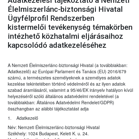
Adatkezelési tájékoztató a Nemzeti
Élelmiszerlánc-biztonsági Hivatal
Ügyfélprofil Rendszerben
kistermelői tevékenység témakörben
intézhető közhatalmi eljárásaihoz
kapcsolódó adatkezeléséhez
A Nemzeti Élelmiszerlánc-biztonsági Hivatal (a továbbiakban:
Adatkezelő) az Európai Parlament és Tanács (EU) 2016/679
számú, a természetes személyeknek a személyes adatok
kezelése tekintetében történő védelméről és az ilyen adatok
szabad áramlásáról, valamint a 95/46/EK irányelv hatályon kívül
helyezéséről szóló általános adatvédelmi rendeletével (a
továbbiakban: Általános Adatvédelmi Rendelet/GDPR)
összhangban az alábbi tájékoztatást adja
1. Adatkezelő
Név: Nemzeti Élelmiszerlánc-biztonsági Hivatal
Székhely: 1024 Budapest, Keleti K. u. 24.