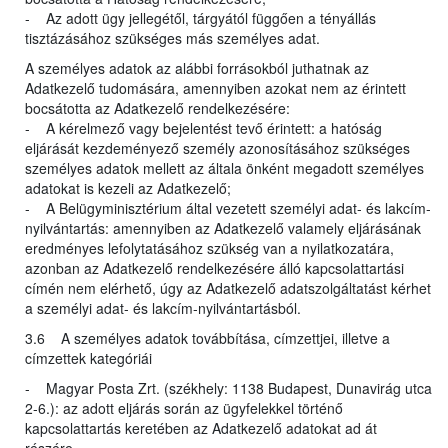
- Az adott ügy jellegétől, tárgyától függően a tényállás
tisztázásához szükséges más személyes adat.
A személyes adatok az alábbi forrásokból juthatnak az
Adatkezelő tudomására, amennyiben azokat nem az érintett
bocsátotta az Adatkezelő rendelkezésére:
- A kérelmező vagy bejelentést tevő érintett: a hatóság
eljárását kezdeményező személy azonosításához szükséges
személyes adatok mellett az általa önként megadott személyes
adatokat is kezeli az Adatkezelő;
- A Belügyminisztérium által vezetett személyi adat- és lakcím-
nyilvántartás: amennyiben az Adatkezelő valamely eljárásának
eredményes lefolytatásához szükség van a nyilatkozatára,
azonban az Adatkezelő rendelkezésére álló kapcsolattartási
címén nem elérhető, úgy az Adatkezelő adatszolgáltatást kérhet
a személyi adat- és lakcím-nyilvántartásból.
3.6 A személyes adatok továbbítása, címzettjei, illetve a
címzettek kategóriái
- Magyar Posta Zrt. (székhely: 1138 Budapest, Dunavirág utca
2-6.): az adott eljárás során az ügyfelekkel történő
kapcsolattartás keretében az Adatkezelő adatokat ad át