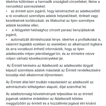
ideértve különösen a harmadik országbeli címzetteket, illetve a
nemzetközi szervezeteket;
• az érintett azon jogáról, hogy kérelmezheti az adatkezelőtől
a rá vonatkozó személyes adatok helyesbítését, törlését vagy
kezelésének korlátozását, és tiltakozhat az ilyen személyes
adatok kezelése ellen,
• a felügyeleti hatósághoz címzett panasz benyújtásának
jogáról,
• automatizált döntéshozatal ténye, ideértve a profilalkotást is,
valamint legalább ezekben az esetekben az alkalmazott logikára
és arra vonatkozó érthető információk, hogy az ilyen
adatkezelés milyen jelentőséggel bír, és az érintettre nézve
milyen várható következményekkel jár.
Az Érintett kérésére az Adatkezelő az adatkezelés tárgyát
képező személyes adatok másolatát az Érintett rendelkezésére
bocsátja első alkalommal díjmentesen.
Az Érintett által kért további másolatokért az adatkezelő az
adminisztratív költségeken alapuló, díjat számíthat fel.
Az adatbiztonsági követelmények teljesülése és az érintett
jogainak védelme érdekében az Adatkezelő köteles
meggyőződni az érintett és a hozzáférési jogával élni kívánó