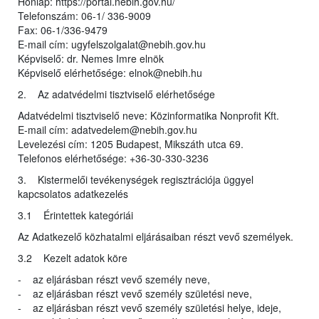
Honlap: https://portal.nebih.gov.hu/
Telefonszám: 06-1/ 336-9009
Fax: 06-1/336-9479
E-mail cím: ugyfelszolgalat@nebih.gov.hu
Képviselő: dr. Nemes Imre elnök
Képviselő elérhetősége: elnok@nebih.hu
2. Az adatvédelmi tisztviselő elérhetősége
Adatvédelmi tisztviselő neve: Közinformatika Nonprofit Kft.
E-mail cím: adatvedelem@nebih.gov.hu
Levelezési cím: 1205 Budapest, Mikszáth utca 69.
Telefonos elérhetősége: +36-30-330-3236
3. Kistermelői tevékenységek regisztrációja üggyel
kapcsolatos adatkezelés
3.1 Érintettek kategóriái
Az Adatkezelő közhatalmi eljárásaiban részt vevő személyek.
3.2 Kezelt adatok köre
- az eljárásban részt vevő személy neve,
- az eljárásban részt vevő személy születési neve,
- az eljárásban részt vevő személy születési helye, ideje,