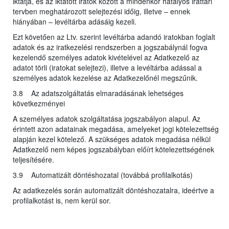
iktatja, és az iktatott iratok között a mindenkor hatályos irattári
tervben meghatározott selejtezési időig, illetve – ennek
hiányában – levéltárba adásáig kezeli.
Ezt követően az Ltv. szerint levéltárba adandó iratokban foglalt
adatok és az iratkezelési rendszerben a jogszabálynál fogva
kezelendő személyes adatok kivételével az Adatkezelő az
adatot törli (iratokat selejtezi), illetve a levéltárba adással a
személyes adatok kezelése az Adatkezelőnél megszűnik.
3.8 Az adatszolgáltatás elmaradásának lehetséges
következményei
A személyes adatok szolgáltatása jogszabályon alapul. Az
érintett azon adatainak megadása, amelyeket jogi kötelezettség
alapján kezel kötelező. A szükséges adatok megadása nélkül
Adatkezelő nem képes jogszabályban előírt kötelezettségének
teljesítésére.
3.9 Automatizált döntéshozatal (továbbá profilalkotás)
Az adatkezelés során automatizált döntéshozatalra, ideértve a
profilalkotást is, nem kerül sor.