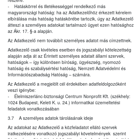
részére.
- Hatáskörrel és illetékességgel rendelkező más
magyarországi hatóság: ha az Adatkezelőhöz érkezett kérelem
elbírálása más hatóság hatáskörébe tartozik, úgy az Adatkezelő
átteszi a személyes adatokat tartalmazó ügyet ezen hatósághoz
az Ákr. 17. §-a alapján.
Az Adatkezelő nem továbbít személyes adatot más címzettnek.
Adatkezelő csak kivételes esetben és jogszabályi kötelezettség
alapján adja át az Érintett személyes adatait állami szervek,
hatóságok – így különösen bíróság, ügyészség, nyomozó
hatóság és szabálysértési hatóság, Nemzeti Adatvédelmi és
Információszabadság Hatóság – számára.
Az Adatkezelő a megjelölt cél érdekében adatfeldolgozóként
veszi igénybe:
- Élelmiszerlánc-biztonsági Centrum Nonprofit Kft. (székhely:
1024 Budapest, Keleti K. u. 24.) informatikai üzemeltetési
feladatok vonatkozásában
3.7 A személyes adatok tárolásának ideje
Az adatokat az Adatkezelő a közfeladatot ellátó szervek
iratkezelésére vonatkozó jogszabályi követelmények szerint