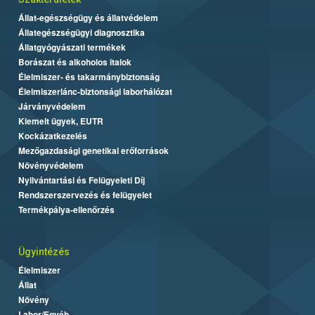
Állat-egészségügy és állatvédelem
Állategészségügyi diagnosztika
Állatgyógyászati termékek
Borászat és alkoholos italok
Élelmiszer- és takarmánybiztonság
Élelmiszerlánc-biztonsági laborhálózat
Járványvédelem
Kiemelt ügyek, EUTR
Kockázatkezelés
Mezőgazdasági genetikai erőforrások
Növényvédelem
Nyilvántartási és Felügyeleti Díj
Rendszerszervezés és felügyelet
Termékpálya-ellenőrzés
Ügyintézés
Élelmiszer
Állat
Növény
Labor/Egyéb