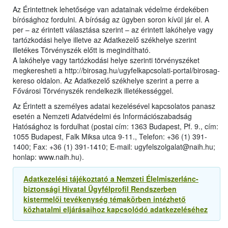
Az Érintettnek lehetősége van adatainak védelme érdekében
bírósághoz fordulni. A bíróság az ügyben soron kívül jár el. A
per – az érintett választása szerint – az érintett lakóhelye vagy
tartózkodási helye illetve az Adatkezelő székhelye szerint
illetékes Törvényszék előtt is megindítható.
A lakóhelye vagy tartózkodási helye szerinti törvényszéket
megkeresheti a http://birosag.hu/ugyfelkapcsolati-portal/birosag-
kereso oldalon. Az Adatkezelő székhelye szerint a perre a
Fővárosi Törvényszék rendelkezik illetékességgel.
Az Érintett a személyes adatai kezelésével kapcsolatos panasz
esetén a Nemzeti Adatvédelmi és Információszabadság
Hatósághoz is fordulhat (postai cím: 1363 Budapest, Pf. 9., cím:
1055 Budapest, Falk Miksa utca 9-11., Telefon: +36 (1) 391-
1400; Fax: +36 (1) 391-1410; E-mail: ugyfelszolgalat@naih.hu;
honlap: www.naih.hu).
Adatkezelési tájékoztató a Nemzeti Élelmiszerlánc-
biztonsági Hivatal Ügyfélprofil Rendszerben
kistermelői tevékenység témakörben intézhető
közhatalmi eljárásaihoz kapcsolódó adatkezeléséhez