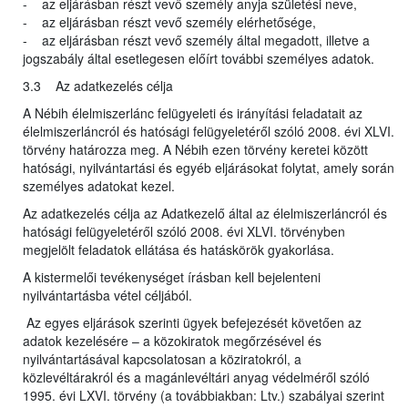
- az eljárásban részt vevő személy anyja születési neve,
- az eljárásban részt vevő személy elérhetősége,
- az eljárásban részt vevő személy által megadott, illetve a
jogszabály által esetlegesen előírt további személyes adatok.
3.3 Az adatkezelés célja
A Nébih élelmiszerlánc felügyeleti és irányítási feladatait az
élelmiszerláncról és hatósági felügyeletéről szóló 2008. évi XLVI.
törvény határozza meg. A Nébih ezen törvény keretei között
hatósági, nyilvántartási és egyéb eljárásokat folytat, amely során
személyes adatokat kezel.
Az adatkezelés célja az Adatkezelő által az élelmiszerláncról és
hatósági felügyeletéről szóló 2008. évi XLVI. törvényben
megjelölt feladatok ellátása és hatáskörök gyakorlása.
A kistermelői tevékenységet írásban kell bejelenteni
nyilvántartásba vétel céljából.
Az egyes eljárások szerinti ügyek befejezését követően az
adatok kezelésére – a közokiratok megőrzésével és
nyilvántartásával kapcsolatosan a köziratokról, a
közlevéltárakról és a magánlevéltári anyag védelméről szóló
1995. évi LXVI. törvény (a továbbiakban: Ltv.) szabályai szerint