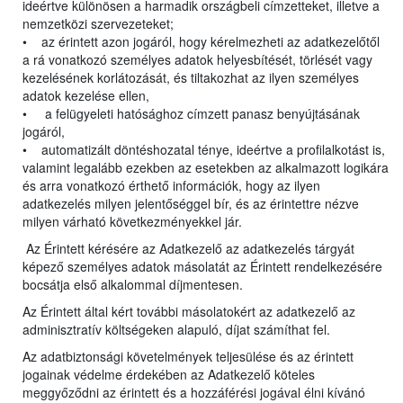
ideértve különösen a harmadik országbeli címzetteket, illetve a
nemzetközi szervezeteket;
• az érintett azon jogáról, hogy kérelmezheti az adatkezelőtől
a rá vonatkozó személyes adatok helyesbítését, törlését vagy
kezelésének korlátozását, és tiltakozhat az ilyen személyes
adatok kezelése ellen,
• a felügyeleti hatósághoz címzett panasz benyújtásának
jogáról,
• automatizált döntéshozatal ténye, ideértve a profilalkotást is,
valamint legalább ezekben az esetekben az alkalmazott logikára
és arra vonatkozó érthető információk, hogy az ilyen
adatkezelés milyen jelentőséggel bír, és az érintettre nézve
milyen várható következményekkel jár.
Az Érintett kérésére az Adatkezelő az adatkezelés tárgyát
képező személyes adatok másolatát az Érintett rendelkezésére
bocsátja első alkalommal díjmentesen.
Az Érintett által kért további másolatokért az adatkezelő az
adminisztratív költségeken alapuló, díjat számíthat fel.
Az adatbiztonsági követelmények teljesülése és az érintett
jogainak védelme érdekében az Adatkezelő köteles
meggyőződni az érintett és a hozzáférési jogával élni kívánó