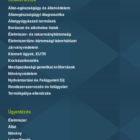
Állat-egészségügy és állatvédelem
Állategészségügyi diagnosztika
Állatgyógyászati termékek
Borászat és alkoholos italok
Élelmiszer- és takarmánybiztonság
Élelmiszerlánc-biztonsági laborhálózat
Járványvédelem
Kiemelt ügyek, EUTR
Kockázatkezelés
Mezőgazdasági genetikai erőforrások
Növényvédelem
Nyilvántartási és Felügyeleti Díj
Rendszerszervezés és felügyelet
Termékpálya-ellenőrzés
Ügyintézés
Élelmiszer
Állat
Növény
Labor/Egyéb