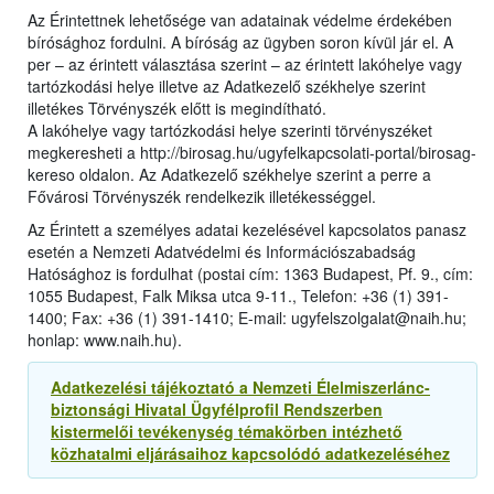
Az Érintettnek lehetősége van adatainak védelme érdekében
bírósághoz fordulni. A bíróság az ügyben soron kívül jár el. A
per – az érintett választása szerint – az érintett lakóhelye vagy
tartózkodási helye illetve az Adatkezelő székhelye szerint
illetékes Törvényszék előtt is megindítható.
A lakóhelye vagy tartózkodási helye szerinti törvényszéket
megkeresheti a http://birosag.hu/ugyfelkapcsolati-portal/birosag-
kereso oldalon. Az Adatkezelő székhelye szerint a perre a
Fővárosi Törvényszék rendelkezik illetékességgel.
Az Érintett a személyes adatai kezelésével kapcsolatos panasz
esetén a Nemzeti Adatvédelmi és Információszabadság
Hatósághoz is fordulhat (postai cím: 1363 Budapest, Pf. 9., cím:
1055 Budapest, Falk Miksa utca 9-11., Telefon: +36 (1) 391-
1400; Fax: +36 (1) 391-1410; E-mail: ugyfelszolgalat@naih.hu;
honlap: www.naih.hu).
Adatkezelési tájékoztató a Nemzeti Élelmiszerlánc-
biztonsági Hivatal Ügyfélprofil Rendszerben
kistermelői tevékenység témakörben intézhető
közhatalmi eljárásaihoz kapcsolódó adatkezeléséhez