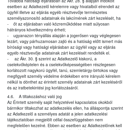
Továbbá hatósági eljárásban az Ákr. 28. § alapján indokolt
esetben az Adatkezelő kérelemre vagy hivatalból elrendeli az
ügyfél illetve az eljárás egyéb résztvevője természetes
személyazonosító adatainak és lakcímének zárt kezelését, ha
- őt az eljárásban való közreműködése miatt súlyosan
hátrányos következmény érheti;
- ugyanazon tényállás alapján a jogerősen vagy véglegesen
lezárt, vagy párhuzamosan zajló és a hatóság előtt ismert más
bírósági vagy hatósági eljárásban az ügyfél vagy az eljárás
egyéb résztvevője adatainak zárt kezelését rendelték el.
- az Ákr. 30. § szerint az Adatkezelő kiskorú, a
cselekvőképtelen és a cselekvőképességében részlegesen
korlátozott nagykorú ügyfél, tanú, szemletárgy-birtokos vagy
megfigyelt személy védelme érdekében erre irányuló kérelem
nélkül is dönthet az érintett személy adatainak zárt kezeléséről
és az iratbetekintési jog korlátozásáról.
4.6. A tiltakozáshoz való jog
Az Érintett személy saját helyzetével kapcsolatos okokból
bármikor tiltakozhat az adatkezelés ellen, ha álláspontja szerint
az Adatkezelő a személyes adatát a jelen adatkezelési
tájékoztatóban megjelölt céllal összefüggésben nem
megfelelően kezelné. Ebben az esetben az Adatkezelőnek kell