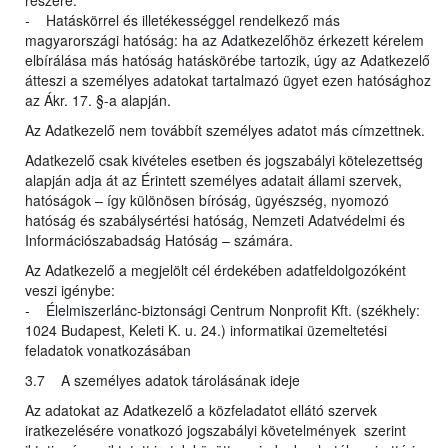
részére.
- Hatáskörrel és illetékességgel rendelkező más
magyarországi hatóság: ha az Adatkezelőhöz érkezett kérelem
elbírálása más hatóság hatáskörébe tartozik, úgy az Adatkezelő
átteszi a személyes adatokat tartalmazó ügyet ezen hatósághoz
az Ákr. 17. §-a alapján.
Az Adatkezelő nem továbbít személyes adatot más címzettnek.
Adatkezelő csak kivételes esetben és jogszabályi kötelezettség
alapján adja át az Érintett személyes adatait állami szervek,
hatóságok – így különösen bíróság, ügyészség, nyomozó
hatóság és szabálysértési hatóság, Nemzeti Adatvédelmi és
Információszabadság Hatóság – számára.
Az Adatkezelő a megjelölt cél érdekében adatfeldolgozóként
veszi igénybe:
- Élelmiszerlánc-biztonsági Centrum Nonprofit Kft. (székhely:
1024 Budapest, Keleti K. u. 24.) informatikai üzemeltetési
feladatok vonatkozásában
3.7 A személyes adatok tárolásának ideje
Az adatokat az Adatkezelő a közfeladatot ellátó szervek
iratkezelésére vonatkozó jogszabályi követelmények szerint