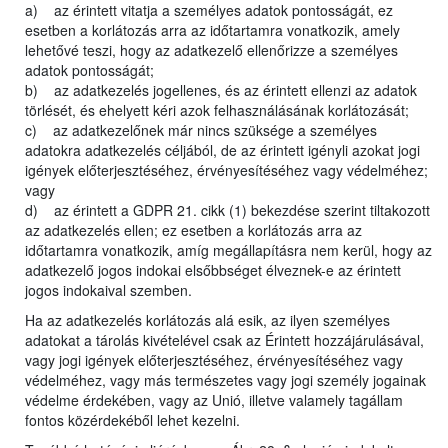
a) az érintett vitatja a személyes adatok pontosságát, ez
esetben a korlátozás arra az időtartamra vonatkozik, amely
lehetővé teszi, hogy az adatkezelő ellenőrizze a személyes
adatok pontosságát;
b) az adatkezelés jogellenes, és az érintett ellenzi az adatok
törlését, és ehelyett kéri azok felhasználásának korlátozását;
c) az adatkezelőnek már nincs szüksége a személyes
adatokra adatkezelés céljából, de az érintett igényli azokat jogi
igények előterjesztéséhez, érvényesítéséhez vagy védelméhez;
vagy
d) az érintett a GDPR 21. cikk (1) bekezdése szerint tiltakozott
az adatkezelés ellen; ez esetben a korlátozás arra az
időtartamra vonatkozik, amíg megállapításra nem kerül, hogy az
adatkezelő jogos indokai elsőbbséget élveznek-e az érintett
jogos indokaival szemben.
Ha az adatkezelés korlátozás alá esik, az ilyen személyes
adatokat a tárolás kivételével csak az Érintett hozzájárulásával,
vagy jogi igények előterjesztéséhez, érvényesítéséhez vagy
védelméhez, vagy más természetes vagy jogi személy jogainak
védelme érdekében, vagy az Unió, illetve valamely tagállam
fontos közérdekéből lehet kezelni.