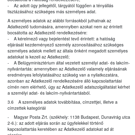
- Az adott ügy jellegétől, tárgyától függően a tényállás
tisztázásához szükséges más személyes adat.
A személyes adatok az alábbi forrásokból juthatnak az
Adatkezelő tudomására, amennyiben azokat nem az érintett
bocsátotta az Adatkezelő rendelkezésére:
- A kérelmező vagy bejelentést tevő érintett: a hatóság
eljárását kezdeményező személy azonosításához szükséges
személyes adatok mellett az általa önként megadott személyes
adatokat is kezeli az Adatkezelő;
- A Belügyminisztérium által vezetett személyi adat- és lakcím-
nyilvántartás: amennyiben az Adatkezelő valamely eljárásának
eredményes lefolytatásához szükség van a nyilatkozatára,
azonban az Adatkezelő rendelkezésére álló kapcsolattartási
címén nem elérhető, úgy az Adatkezelő adatszolgáltatást kérhet
a személyi adat- és lakcím-nyilvántartásból.
3.6 A személyes adatok továbbítása, címzettjei, illetve a
címzettek kategóriái
- Magyar Posta Zrt. (székhely: 1138 Budapest, Dunavirág utca
2-6.): az adott eljárás során az ügyfelekkel történő
kapcsolattartás keretében az Adatkezelő adatokat ad át