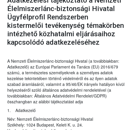
Adatkezelési tájékoztató a Nemzeti
Élelmiszerlánc-biztonsági Hivatal
Ügyfélprofil Rendszerben
kistermelői tevékenység témakörben
intézhető közhatalmi eljárásaihoz
kapcsolódó adatkezeléséhez
A Nemzeti Élelmiszerlánc-biztonsági Hivatal (a továbbiakban:
Adatkezelő) az Európai Parlament és Tanács (EU) 2016/679
számú, a természetes személyeknek a személyes adatok
kezelése tekintetében történő védelméről és az ilyen adatok
szabad áramlásáról, valamint a 95/46/EK irányelv hatályon kívül
helyezéséről szóló általános adatvédelmi rendeletével (a
továbbiakban: Általános Adatvédelmi Rendelet/GDPR)
összhangban az alábbi tájékoztatást adja
1. Adatkezelő
Név: Nemzeti Élelmiszerlánc-biztonsági Hivatal
Székhely: 1024 Budapest, Keleti K. u. 24.