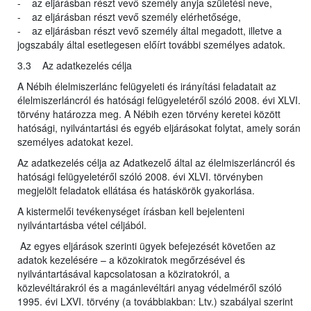
- az eljárásban részt vevő személy anyja születési neve,
- az eljárásban részt vevő személy elérhetősége,
- az eljárásban részt vevő személy által megadott, illetve a
jogszabály által esetlegesen előírt további személyes adatok.
3.3 Az adatkezelés célja
A Nébih élelmiszerlánc felügyeleti és irányítási feladatait az
élelmiszerláncról és hatósági felügyeletéről szóló 2008. évi XLVI.
törvény határozza meg. A Nébih ezen törvény keretei között
hatósági, nyilvántartási és egyéb eljárásokat folytat, amely során
személyes adatokat kezel.
Az adatkezelés célja az Adatkezelő által az élelmiszerláncról és
hatósági felügyeletéről szóló 2008. évi XLVI. törvényben
megjelölt feladatok ellátása és hatáskörök gyakorlása.
A kistermelői tevékenységet írásban kell bejelenteni
nyilvántartásba vétel céljából.
Az egyes eljárások szerinti ügyek befejezését követően az
adatok kezelésére – a közokiratok megőrzésével és
nyilvántartásával kapcsolatosan a köziratokról, a
közlevéltárakról és a magánlevéltári anyag védelméről szóló
1995. évi LXVI. törvény (a továbbiakban: Ltv.) szabályai szerint