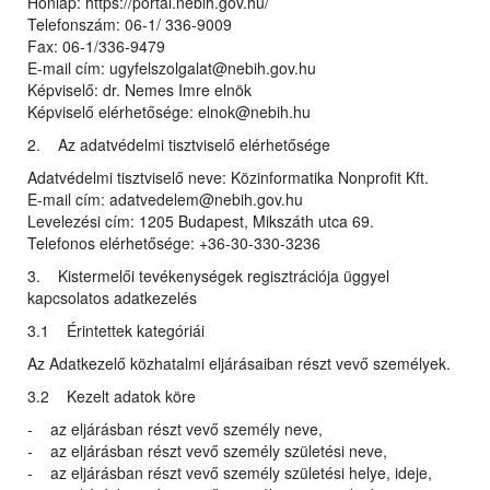
Honlap: https://portal.nebih.gov.hu/
Telefonszám: 06-1/ 336-9009
Fax: 06-1/336-9479
E-mail cím: ugyfelszolgalat@nebih.gov.hu
Képviselő: dr. Nemes Imre elnök
Képviselő elérhetősége: elnok@nebih.hu
2. Az adatvédelmi tisztviselő elérhetősége
Adatvédelmi tisztviselő neve: Közinformatika Nonprofit Kft.
E-mail cím: adatvedelem@nebih.gov.hu
Levelezési cím: 1205 Budapest, Mikszáth utca 69.
Telefonos elérhetősége: +36-30-330-3236
3. Kistermelői tevékenységek regisztrációja üggyel
kapcsolatos adatkezelés
3.1 Érintettek kategóriái
Az Adatkezelő közhatalmi eljárásaiban részt vevő személyek.
3.2 Kezelt adatok köre
- az eljárásban részt vevő személy neve,
- az eljárásban részt vevő személy születési neve,
- az eljárásban részt vevő személy születési helye, ideje,