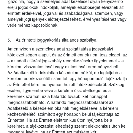
igazolnia, hogy a személyes adat kezelését olyan kényszerítő
erejű jogos okok indokolják, amelyek elsőbbséget élveznek az
érintett érdekeivel, jogaival és szabadságaival szemben, vagy
amelyek jogi igények előterjesztéséhez, érvényesítéséhez vagy
védelméhez kapcsolódnak.
5. Az érintetti joggyakorlás általános szabályai
Amennyiben a személyes adat szolgáltatása jogszabályi
kötelezettségen alapul, és az érintett ennek nem tesz eleget, az
– az adott eljárási jogszabály rendelkezéseire figyelemmel – a
kérelem visszautasítását vagy elutasítását eredményezheti.
Az Adatkezelő indokolatlan késedelem nélkül, de legfeljebb a
kérelem beérkezésétől számított egy hónapon belül tájékoztatja
az Érintettet kérelme nyomán hozott intézkedésekről. Szükség
esetén, figyelembe véve a kérelem összetettségét és a
kérelmek számát, ez a határidő további két hónappal
meghosszabbítható. A határidő meghosszabbításáról az
Adatkezelő a késedelem okainak megjelölésével a kérelem
kézhezvételétől számított egy hónapon belül tájékoztatja az
Érintettet. Ha az Érintett elektronikus úton nyújtotta be a
kérelmet, a tájékoztatást lehetőség szerint elektronikus úton kell
megadni, kivéve, ha az Érintett azt másként kéri.