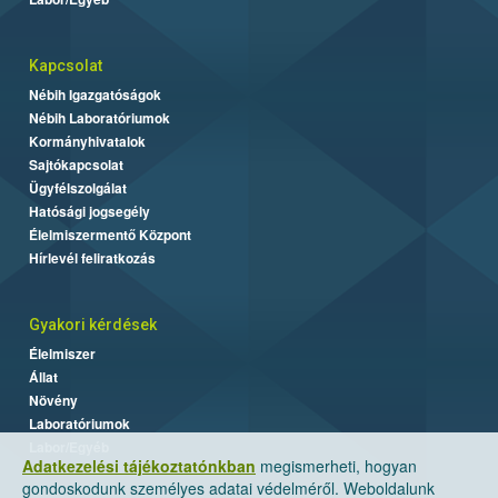
Kapcsolat
Nébih Igazgatóságok
Nébih Laboratóriumok
Kormányhivatalok
Sajtókapcsolat
Ügyfélszolgálat
Hatósági jogsegély
Élelmiszermentő Központ
Hírlevél feliratkozás
Gyakori kérdések
Élelmiszer
Állat
Növény
Laboratóriumok
Labor/Egyéb
Adatkezelési tájékoztatónkban
megismerheti, hogyan
gondoskodunk személyes adatai védelméről. Weboldalunk