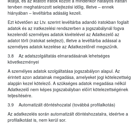
iktatja, és az iktatott iratok között a mindenkor hatályos irattári
tervben meghatározott selejtezési időig, illetve – ennek
hiányában – levéltárba adásáig kezeli.
Ezt követően az Ltv. szerint levéltárba adandó iratokban foglalt
adatok és az iratkezelési rendszerben a jogszabálynál fogva
kezelendő személyes adatok kivételével az Adatkezelő az
adatot törli (iratokat selejtezi), illetve a levéltárba adással a
személyes adatok kezelése az Adatkezelőnél megszűnik.
3.8 Az adatszolgáltatás elmaradásának lehetséges
következményei
A személyes adatok szolgáltatása jogszabályon alapul. Az
érintett azon adatainak megadása, amelyeket jogi kötelezettség
alapján kezel kötelező. A szükséges adatok megadása nélkül
Adatkezelő nem képes jogszabályban előírt kötelezettségének
teljesítésére.
3.9 Automatizált döntéshozatal (továbbá profilalkotás)
Az adatkezelés során automatizált döntéshozatalra, ideértve a
profilalkotást is, nem kerül sor.