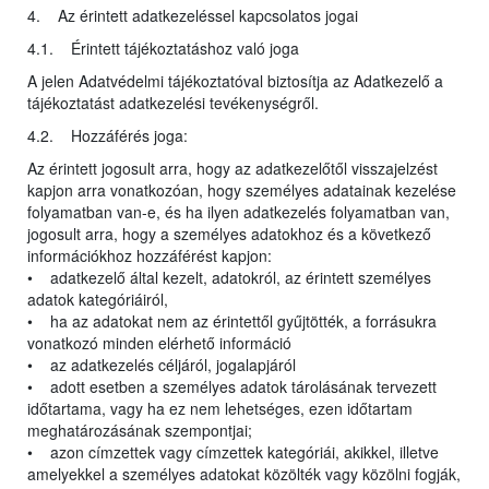
4. Az érintett adatkezeléssel kapcsolatos jogai
4.1. Érintett tájékoztatáshoz való joga
A jelen Adatvédelmi tájékoztatóval biztosítja az Adatkezelő a
tájékoztatást adatkezelési tevékenységről.
4.2. Hozzáférés joga:
Az érintett jogosult arra, hogy az adatkezelőtől visszajelzést
kapjon arra vonatkozóan, hogy személyes adatainak kezelése
folyamatban van-e, és ha ilyen adatkezelés folyamatban van,
jogosult arra, hogy a személyes adatokhoz és a következő
információkhoz hozzáférést kapjon:
• adatkezelő által kezelt, adatokról, az érintett személyes
adatok kategóriáiról,
• ha az adatokat nem az érintettől gyűjtötték, a forrásukra
vonatkozó minden elérhető információ
• az adatkezelés céljáról, jogalapjáról
• adott esetben a személyes adatok tárolásának tervezett
időtartama, vagy ha ez nem lehetséges, ezen időtartam
meghatározásának szempontjai;
• azon címzettek vagy címzettek kategóriái, akikkel, illetve
amelyekkel a személyes adatokat közölték vagy közölni fogják,