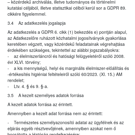
– közérdekű archiválás, illetve tudományos és történelmi
kutatási céljából, illetve statisztikai célból kerül sor a GDPR 89.
cikkére figyelemmel.
3.4 Az adatkezelés jogalapja
Az adatkezelés a GDPR 6. cikk (1) bekezdés e) pontján alapul,
az Adatkezelőre ruházott közhatalmi jogosítványok gyakorlása
keretében végzett, vagy közérdekű feladatainak végrehajtása
érdekében szükséges, tekintettel az alábbi jogszabályokra:
- az élelmiszerláncról és hatósági felügyeletéről szóló 2008.
évi XLVI. törvény;
- a kis mennyiségű, helyi és marginális élelmiszer-előállítás és
-értékesítés higiéniai feltételeiről szóló 60/2023. (XI. 15.) AM
rendelet;
- Ltv. 4. § és 9. §-a.
3.5 A kezelt személyes adatok forrása
A kezelt adatok forrása az érintett.
Amennyiben a kezelt adat forrása nem az érintett:
- Természetes személyazonosító adatai az ügyfélnek és az
eljárás egyéb résztvevőjének, amennyiben azokat nem ő
bocsátotta a Hatóság rendelkezésére;