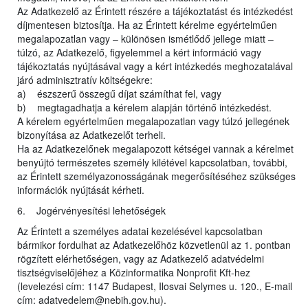
Az Adatkezelő az Érintett részére a tájékoztatást és intézkedést
díjmentesen biztosítja. Ha az Érintett kérelme egyértelműen
megalapozatlan vagy – különösen ismétlődő jellege miatt –
túlzó, az Adatkezelő, figyelemmel a kért információ vagy
tájékoztatás nyújtásával vagy a kért intézkedés meghozatalával
járó adminisztratív költségekre:
a) észszerű összegű díjat számíthat fel, vagy
b) megtagadhatja a kérelem alapján történő intézkedést.
A kérelem egyértelműen megalapozatlan vagy túlzó jellegének
bizonyítása az Adatkezelőt terheli.
Ha az Adatkezelőnek megalapozott kétségei vannak a kérelmet
benyújtó természetes személy kilétével kapcsolatban, további,
az Érintett személyazonosságának megerősítéséhez szükséges
információk nyújtását kérheti.
6. Jogérvényesítési lehetőségek
Az Érintett a személyes adatai kezelésével kapcsolatban
bármikor fordulhat az Adatkezelőhöz közvetlenül az 1. pontban
rögzített elérhetőségen, vagy az Adatkezelő adatvédelmi
tisztségviselőjéhez a Közinformatika Nonprofit Kft-hez
(levelezési cím: 1147 Budapest, Ilosvai Selymes u. 120., E-mail
cím: adatvedelem@nebih.gov.hu).