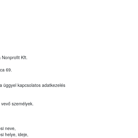
 Nonprofit Kft.
ca 69.
a üggyel kapcsolatos adatkezelés
t vevő személyek.
si neve,
i helye, ideje,