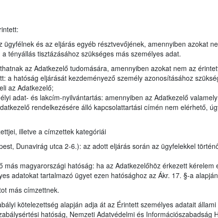
ntett:
 ügyfélnek és az eljárás egyéb résztvevőjének, amennyiben azokat n
en a tényállás tisztázásához szükséges más személyes adat.
juthatnak az Adatkezelő tudomására, amennyiben azokat nem az érintet
tt: a hatóság eljárását kezdeményező személy azonosításához szükség
eli az Adatkezelő;
élyi adat- és lakcím-nyilvántartás: amennyiben az Adatkezelő valamel
datkezelő rendelkezésére álló kapcsolattartási címén nem elérhető, úgy
jei, illetve a címzettek kategóriái
t, Dunavirág utca 2-6.): az adott eljárás során az ügyfelekkel történ
ző más magyarországi hatóság: ha az Adatkezelőhöz érkezett kérelem 
lyes adatokat tartalmazó ügyet ezen hatósághoz az Ákr. 17. §-a alapján
tot más címzettnek.
bályi kötelezettség alapján adja át az Érintett személyes adatait állam
zabálysértési hatóság, Nemzeti Adatvédelmi és Információszabadság 