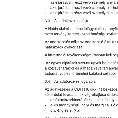
- az eljárásban részt vevő személy anyja s
- az eljárásban részt vevő személy elérhe
- az eljárásban részt vevő személy által meg
3.3 Az adatkezelés célja
A Nébih élelmiszerlánc felügyeleti és irányí
ezen törvény keretei között hatósági, nyilvá
Az adatkezelés célja az Adatkezelő által az 
hatáskörök gyakorlása.
A kistermelői tevékenységet írásban kell beje
Az egyes eljárások szerinti ügyek befejezés
a közlevéltárakról és a magánlevéltári anyag
tudományos és történelmi kutatási céljából, i
3.4 Az adatkezelés jogalapja
Az adatkezelés a GDPR 6. cikk (1) bekezdés
közérdekű feladatainak végrehajtása érdeké
- az élelmiszerláncról és hatósági felügyele
- a kis mennyiségű, helyi és marginális élelm
- Ltv. 4. § és 9. §-a.