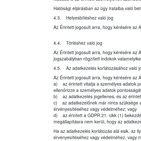
Hatósági eljárásban az ügy irataiba való be
4.3. Helyesbítéshez való jog
Az Érintett jogosult arra, hogy kérésére az
4.4. Törléshez való jog
Az Érintett jogosult arra, hogy kérésére az
jogszabályban rögzített indokok valamelyike 
4.5. Az adatkezelés korlátozásához való j
Az Érintett jogosult arra, hogy kérésére az 
a) az érintett vitatja a személyes adatok p
ellenőrizze a személyes adatok pontosságát
b) az adatkezelés jogellenes, és az érintett
c) az adatkezelőnek már nincs szüksége a sz
érvényesítéséhez vagy védelméhez; vagy
d) az érintett a GDPR 21. cikk (1) bekezdés
megállapításra nem kerül, hogy az adatkezel
Ha az adatkezelés korlátozás alá esik, az il
érvényesítéséhez vagy védelméhez, vagy má