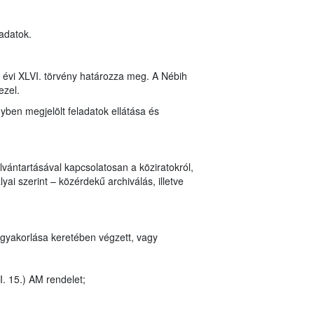
 adatok.
8. évi XLVI. törvény határozza meg. A Nébih
ezel.
nyben megjelölt feladatok ellátása és
vántartásával kapcsolatosan a köziratokról,
ai szerint – közérdekű archiválás, illetve
 gyakorlása keretében végzett, vagy
I. 15.) AM rendelet;