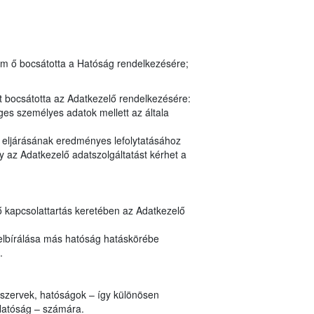
em ő bocsátotta a Hatóság rendelkezésére;
t bocsátotta az Adatkezelő rendelkezésére:
es személyes adatok mellett az általa
y eljárásának eredményes lefolytatásához
 az Adatkezelő adatszolgáltatást kérhet a
ő kapcsolattartás keretében az Adatkezelő
elbírálása más hatóság hatáskörébe
.
i szervek, hatóságok – így különösen
Hatóság – számára.