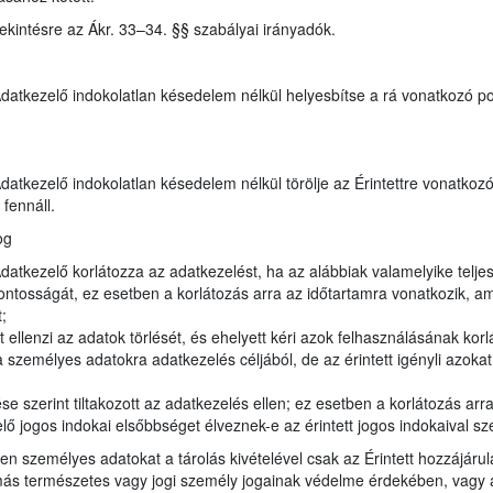
tekintésre az Ákr. 33–34. §§ szabályai irányadók.
 Adatkezelő indokolatlan késedelem nélkül helyesbítse a rá vonatkozó p
 Adatkezelő indokolatlan késedelem nélkül törölje az Érintettre vonatk
fennáll.
og
Adatkezelő korlátozza az adatkezelést, ha az alábbiak valamelyike teljes
ontosságát, ez esetben a korlátozás arra az időtartamra vonatkozik, am
;
 ellenzi az adatok törlését, és ehelyett kéri azok felhasználásának korl
emélyes adatokra adatkezelés céljából, de az érintett igényli azokat 
e szerint tiltakozott az adatkezelés ellen; ez esetben a korlátozás arr
ő jogos indokai elsőbbséget élveznek-e az érintett jogos indokaival s
yen személyes adatokat a tárolás kivételével csak az Érintett hozzájárul
s természetes vagy jogi személy jogainak védelme érdekében, vagy az 