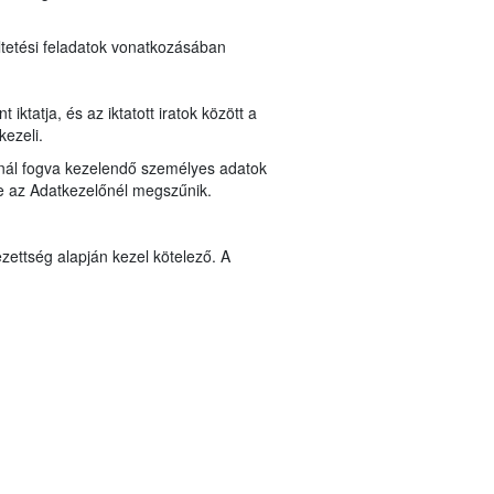
ltetési feladatok vonatkozásában
ktatja, és az iktatott iratok között a
kezeli.
lynál fogva kezelendő személyes adatok
ése az Adatkezelőnél megszűnik.
zettség alapján kezel kötelező. A