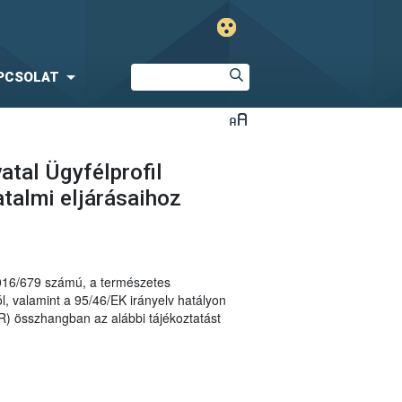
PCSOLAT
atal Ügyfélprofil
talmi eljárásaihoz
2016/679 számú, a természetes
, valamint a 95/46/EK irányelv hatályon
R) összhangban az alábbi tájékoztatást