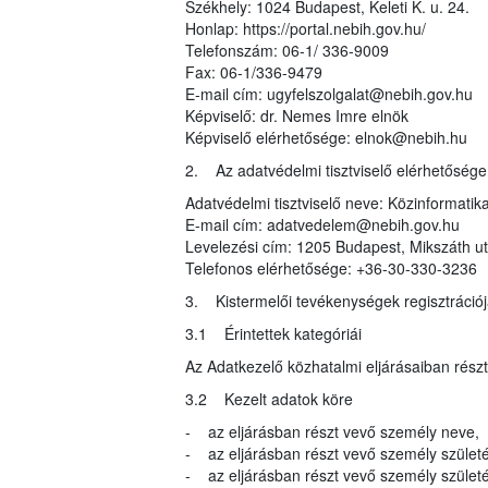
Székhely: 1024 Budapest, Keleti K. u. 24.
Honlap: https://portal.nebih.gov.hu/
Telefonszám: 06-1/ 336-9009
Fax: 06-1/336-9479
E-mail cím: ugyfelszolgalat@nebih.gov.hu
Képviselő: dr. Nemes Imre elnök
Képviselő elérhetősége: elnok@nebih.hu
2. Az adatvédelmi tisztviselő elérhetősége
Adatvédelmi tisztviselő neve: Közinformatika
E-mail cím: adatvedelem@nebih.gov.hu
Levelezési cím: 1205 Budapest, Mikszáth ut
Telefonos elérhetősége: +36-30-330-3236
3. Kistermelői tevékenységek regisztrációj
3.1 Érintettek kategóriái
Az Adatkezelő közhatalmi eljárásaiban rész
3.2 Kezelt adatok köre
- az eljárásban részt vevő személy neve,
- az eljárásban részt vevő személy születé
- az eljárásban részt vevő személy születés