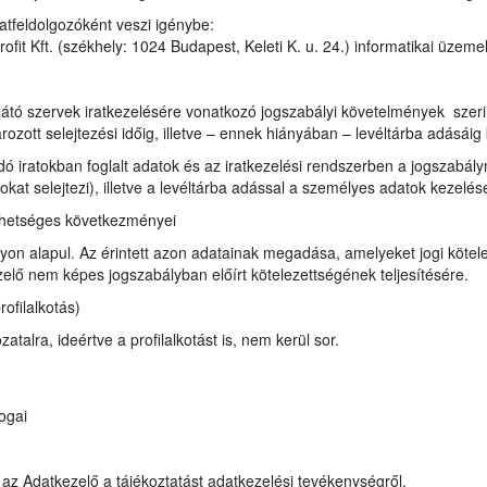
atfeldolgozóként veszi igénybe:
it Kft. (székhely: 1024 Budapest, Keleti K. u. 24.) informatikai üzeme
e
átó szervek iratkezelésére vonatkozó jogszabályi követelmények szerint i
ozott selejtezési időig, illetve – ennek hiányában – levéltárba adásáig 
ndó iratokban foglalt adatok és az iratkezelési rendszerben a jogszabá
ratokat selejtezi), illetve a levéltárba adással a személyes adatok kezel
ehetséges következményei
on alapul. Az érintett azon adatainak megadása, amelyeket jogi kötele
lő nem képes jogszabályban előírt kötelezettségének teljesítésére.
ofilalkotás)
talra, ideértve a profilalkotást is, nem kerül sor.
ogai
a az Adatkezelő a tájékoztatást adatkezelési tevékenységről.