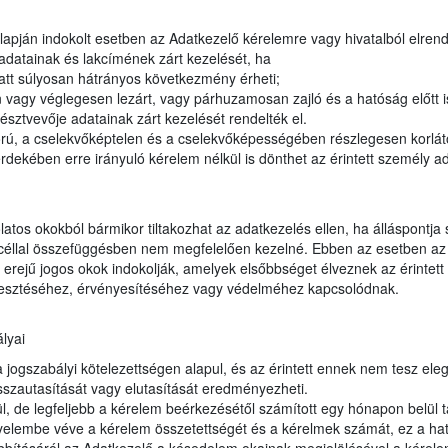
apján indokolt esetben az Adatkezelő kérelemre vagy hivatalból elrendel
adatainak és lakcímének zárt kezelését, ha
tt súlyosan hátrányos következmény érheti;
vagy véglegesen lezárt, vagy párhuzamosan zajló és a hatóság előtt 
észtvevője adatainak zárt kezelését rendelték el.
orú, a cselekvőképtelen és a cselekvőképességében részlegesen korláto
dekében erre irányuló kérelem nélkül is dönthet az érintett személy ad
latos okokból bármikor tiltakozhat az adatkezelés ellen, ha álláspontja
t céllal összefüggésben nem megfelelően kezelné. Ebben az esetben az 
erejű jogos okok indokolják, amelyek elsőbbséget élveznek az érintett 
jesztéséhez, érvényesítéséhez vagy védelméhez kapcsolódnak.
lyai
ogszabályi kötelezettségen alapul, és az érintett ennek nem tesz eleget
sszautasítását vagy elutasítását eredményezheti.
, de legfeljebb a kérelem beérkezésétől számított egy hónapon belül t
gyelembe véve a kérelem összetettségét és a kérelmek számát, ez a hat