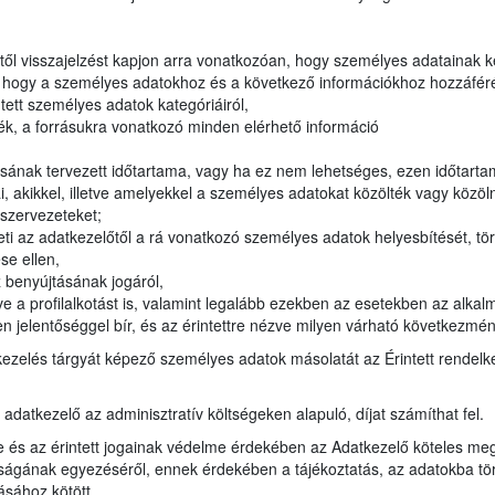
lőtől visszajelzést kapjon arra vonatkozóan, hogy személyes adatainak 
, hogy a személyes adatokhoz és a következő információkhoz hozzáféré
ntett személyes adatok kategóriáiról,
ék, a forrásukra vonatkozó minden elérhető információ
sának tervezett időtartama, vagy ha ez nem lehetséges, ezen időtar
 akikkel, illetve amelyekkel a személyes adatokat közölték vagy közöln
i szervezeteket;
ti az adatkezelőtől a rá vonatkozó személyes adatok helyesbítését, tör
se ellen,
 benyújtásának jogáról,
e a profilalkotást is, valamint legalább ezekben az esetekben az alkalm
n jelentőséggel bír, és az érintettre nézve milyen várható következmén
kezelés tárgyát képező személyes adatok másolatát az Érintett rendel
z adatkezelő az adminisztratív költségeken alapuló, díjat számíthat fel.
e és az érintett jogainak védelme érdekében az Adatkezelő köteles meg
ágának egyezéséről, ennek érdekében a tájékoztatás, az adatokba törté
ásához kötött.