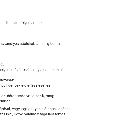
ontatlan személyes adatokat.
ozó személyes adatokat, amennyiben a
ül:
ely lehetővé teszi, hogy az adatkezelő
átozását;
jogi igények előterjesztéséhez,
a az időtartamra vonatkozik, amíg
zemben.
ásával, vagy jogi igények előterjesztéséhez,
Unió, illetve valamely tagállam fontos