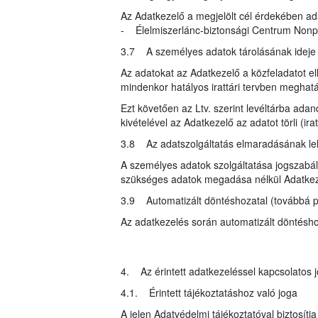
Az Adatkezelő a megjelölt cél érdekében ad
- Élelmiszerlánc-biztonsági Centrum Nonprof
3.7 A személyes adatok tárolásának idej
Az adatokat az Adatkezelő a közfeladatot ell
mindenkor hatályos irattári tervben meghatár
Ezt követően az Ltv. szerint levéltárba ada
kivételével az Adatkezelő az adatot törli (i
3.8 Az adatszolgáltatás elmaradásának l
A személyes adatok szolgáltatása jogszabály
szükséges adatok megadása nélkül Adatkeze
3.9 Automatizált döntéshozatal (továbbá pr
Az adatkezelés során automatizált döntéshoza
4. Az érintett adatkezeléssel kapcsolatos j
4.1. Érintett tájékoztatáshoz való joga
A jelen Adatvédelmi tájékoztatóval biztosítj