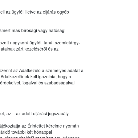
i az ügyfél illetve az eljárás egyéb
ismert más bírósági vagy hatósági
zott nagykorú ügyfél, tanú, szemletárgy-
atainak zárt kezeléséről és az
 szerint az Adatkezelő a személyes adatát a
Adatkezelőnek kell igazolnia, hogy a
érdekeivel, jogaival és szabadságaival
, az – az adott eljárási jogszabály
ájékoztatja az Érintettet kérelme nyomán
áridő további két hónappal