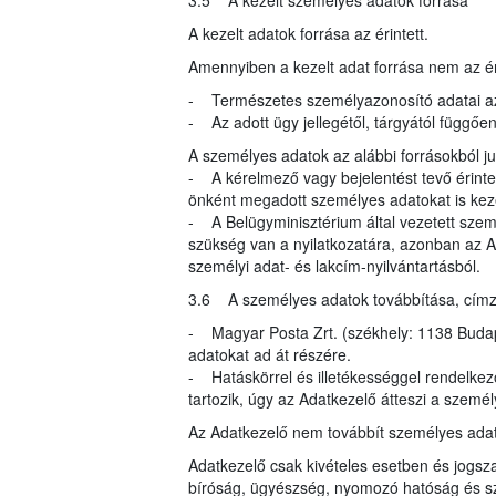
3.5 A kezelt személyes adatok forrása
A kezelt adatok forrása az érintett.
Amennyiben a kezelt adat forrása nem az éri
- Természetes személyazonosító adatai az
- Az adott ügy jellegétől, tárgyától függő
A személyes adatok az alábbi forrásokból 
- A kérelmező vagy bejelentést tevő érinte
önként megadott személyes adatokat is kez
- A Belügyminisztérium által vezetett szem
szükség van a nyilatkozatára, azonban az A
személyi adat- és lakcím-nyilvántartásból.
3.6 A személyes adatok továbbítása, címzett
- Magyar Posta Zrt. (székhely: 1138 Budapes
adatokat ad át részére.
- Hatáskörrel és illetékességgel rendelke
tartozik, úgy az Adatkezelő átteszi a szemé
Az Adatkezelő nem továbbít személyes ada
Adatkezelő csak kivételes esetben és jogsza
bíróság, ügyészség, nyomozó hatóság és s