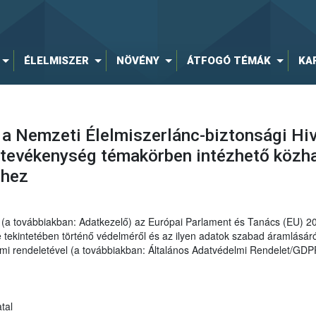
ÉLELMISZER
NÖVÉNY
ÁTFOGÓ TÉMÁK
KA
 a Nemzeti Élelmiszerlánc-biztonsági Hiv
tevékenység témakörben intézhető közha
éhez
al (a továbbiakban: Adatkezelő) az Európai Parlament és Tanács (EU) 
ekintetében történő védelméről és az ilyen adatok szabad áramlásáról
elmi rendeletével (a továbbiakban: Általános Adatvédelmi Rendelet/GDP
tal