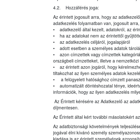
4.2. Hozzáférés joga:
Az érintett jogosult arra, hogy az adatkeze
adatkezelés folyamatban van, jogosult arra
• adatkezelő által kezelt, adatokról, az éri
• ha az adatokat nem az érintettől gyűjtött
• az adatkezelés céljáról, jogalapjáról
• adott esetben a személyes adatok tárolá
• azon címzettek vagy címzettek kategóriái,
országbeli címzetteket, illetve a nemzetköz
• az érintett azon jogáról, hogy kérelmezhe
tiltakozhat az ilyen személyes adatok kezelé
• a felügyeleti hatósághoz címzett panasz
• automatizált döntéshozatal ténye, ideértv
információk, hogy az ilyen adatkezelés milye
Az Érintett kérésére az Adatkezelő az adat
díjmentesen.
Az Érintett által kért további másolatokért a
Az adatbiztonsági követelmények teljesülés
jogával élni kívánó személy személyazonoss
kiadása is az érintett személyének azonosít