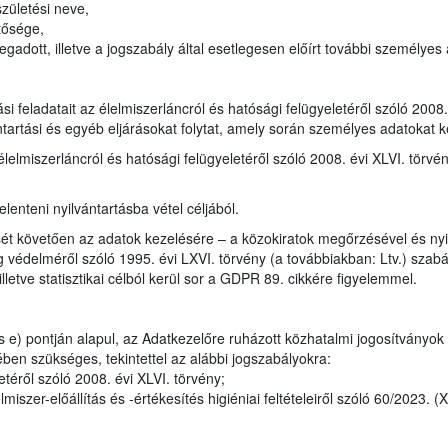
zületési neve,
tősége,
adott, illetve a jogszabály által esetlegesen előírt további személyes
tási feladatait az élelmiszerláncról és hatósági felügyeletéről szóló 200
ntartási és egyéb eljárásokat folytat, amely során személyes adatokat k
élelmiszerláncról és hatósági felügyeletéről szóló 2008. évi XLVI. törvé
lenteni nyilvántartásba vétel céljából.
ét követően az adatok kezelésére – a közokiratok megőrzésével és nyil
 védelméről szóló 1995. évi LXVI. törvény (a továbbiakban: Ltv.) szabály
lletve statisztikai célból kerül sor a GDPR 89. cikkére figyelemmel.
 e) pontján alapul, az Adatkezelőre ruházott közhatalmi jogosítványok
ben szükséges, tekintettel az alábbi jogszabályokra:
téről szóló 2008. évi XLVI. törvény;
iszer-előállítás és -értékesítés higiéniai feltételeiről szóló 60/2023. (X