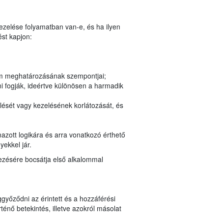
kezelése folyamatban van-e, és ha ilyen
st kapjon:
tam meghatározásának szempontjai;
i fogják, ideértve különösen a harmadik
lését vagy kezelésének korlátozását, és
azott logikára és arra vonatkozó érthető
yekkel jár.
kezésére bocsátja első alkalommal
győződni az érintett és a hozzáférési
nő betekintés, illetve azokról másolat