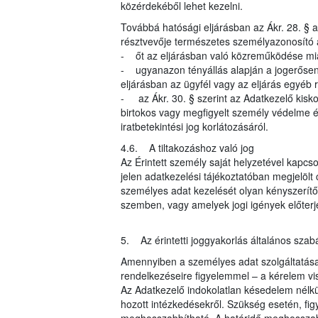
közérdekéből lehet kezelni.
Továbbá hatósági eljárásban az Ákr. 28. § al
résztvevője természetes személyazonosító 
- őt az eljárásban való közreműködése mia
- ugyanazon tényállás alapján a jogerősen 
eljárásban az ügyfél vagy az eljárás egyéb r
- az Ákr. 30. § szerint az Adatkezelő kisk
birtokos vagy megfigyelt személy védelme ér
iratbetekintési jog korlátozásáról.
4.6. A tiltakozáshoz való jog
Az Érintett személy saját helyzetével kapcso
jelen adatkezelési tájékoztatóban megjelöl
személyes adat kezelését olyan kényszerítő 
szemben, vagy amelyek jogi igények előter
5. Az érintetti joggyakorlás általános szabá
Amennyiben a személyes adat szolgáltatása j
rendelkezéseire figyelemmel – a kérelem vi
Az Adatkezelő indokolatlan késedelem nélkül
hozott intézkedésekről. Szükség esetén, fi