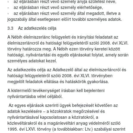
- az eljárásban részt vevő személy anyja születési neve,
- az eljárásban részt vevő személy elérhetősége,
- az eljárásban részt vevő személy által megadott, illetve a
jogszabály által esetlegesen előírt további személyes adatok.
3.3 Az adatkezelés célja
A Nébih élelmiszerlánc felügyeleti és irányítási feladatait az
élelmiszerláncról és hatósági felügyeletéről szóló 2008. évi XLVI.
törvény határozza meg. A Nébih ezen törvény keretei között
hatósági, nyilvántartási és egyéb eljárásokat folytat, amely során
személyes adatokat kezel.
Az adatkezelés célja az Adatkezelő által az élelmiszerláncról és
hatósági felügyeletéről szóló 2008. évi XLVI. törvényben
megjelölt feladatok ellátása és hatáskörök gyakorlása.
A kistermelői tevékenységet írásban kell bejelenteni
nyilvántartásba vétel céljából.
Az egyes eljárások szerinti ügyek befejezését követően az
adatok kezelésére – a közokiratok megőrzésével és
nyilvántartásával kapcsolatosan a köziratokról, a
közlevéltárakról és a magánlevéltári anyag védelméről szóló
1995. évi LXVI. törvény (a továbbiakban: Ltv.) szabályai szerint