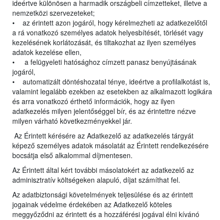
ideértve különösen a harmadik országbeli címzetteket, illetve a
nemzetközi szervezeteket;
• az érintett azon jogáról, hogy kérelmezheti az adatkezelőtől
a rá vonatkozó személyes adatok helyesbítését, törlését vagy
kezelésének korlátozását, és tiltakozhat az ilyen személyes
adatok kezelése ellen,
• a felügyeleti hatósághoz címzett panasz benyújtásának
jogáról,
• automatizált döntéshozatal ténye, ideértve a profilalkotást is,
valamint legalább ezekben az esetekben az alkalmazott logikára
és arra vonatkozó érthető információk, hogy az ilyen
adatkezelés milyen jelentőséggel bír, és az érintettre nézve
milyen várható következményekkel jár.
Az Érintett kérésére az Adatkezelő az adatkezelés tárgyát
képező személyes adatok másolatát az Érintett rendelkezésére
bocsátja első alkalommal díjmentesen.
Az Érintett által kért további másolatokért az adatkezelő az
adminisztratív költségeken alapuló, díjat számíthat fel.
Az adatbiztonsági követelmények teljesülése és az érintett
jogainak védelme érdekében az Adatkezelő köteles
meggyőződni az érintett és a hozzáférési jogával élni kívánó