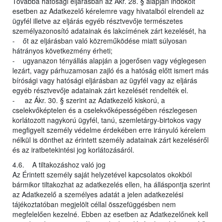
Továbbá hatósági eljárásban az Ákr. 28. § alapján indokolt
esetben az Adatkezelő kérelemre vagy hivatalból elrendeli az
ügyfél illetve az eljárás egyéb résztvevője természetes
személyazonosító adatainak és lakcímének zárt kezelését, ha
- őt az eljárásban való közreműködése miatt súlyosan
hátrányos következmény érheti;
- ugyanazon tényállás alapján a jogerősen vagy véglegesen
lezárt, vagy párhuzamosan zajló és a hatóság előtt ismert más
bírósági vagy hatósági eljárásban az ügyfél vagy az eljárás
egyéb résztvevője adatainak zárt kezelését rendelték el.
- az Ákr. 30. § szerint az Adatkezelő kiskorú, a
cselekvőképtelen és a cselekvőképességében részlegesen
korlátozott nagykorú ügyfél, tanú, szemletárgy-birtokos vagy
megfigyelt személy védelme érdekében erre irányuló kérelem
nélkül is dönthet az érintett személy adatainak zárt kezeléséről
és az iratbetekintési jog korlátozásáról.
4.6. A tiltakozáshoz való jog
Az Érintett személy saját helyzetével kapcsolatos okokból
bármikor tiltakozhat az adatkezelés ellen, ha álláspontja szerint
az Adatkezelő a személyes adatát a jelen adatkezelési
tájékoztatóban megjelölt céllal összefüggésben nem
megfelelően kezelné. Ebben az esetben az Adatkezelőnek kell