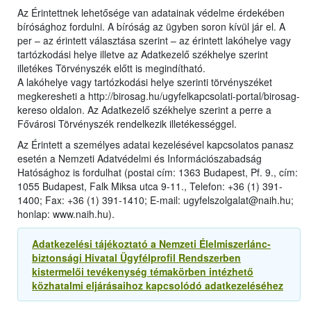
Az Érintettnek lehetősége van adatainak védelme érdekében
bírósághoz fordulni. A bíróság az ügyben soron kívül jár el. A
per – az érintett választása szerint – az érintett lakóhelye vagy
tartózkodási helye illetve az Adatkezelő székhelye szerint
illetékes Törvényszék előtt is megindítható.
A lakóhelye vagy tartózkodási helye szerinti törvényszéket
megkeresheti a http://birosag.hu/ugyfelkapcsolati-portal/birosag-
kereso oldalon. Az Adatkezelő székhelye szerint a perre a
Fővárosi Törvényszék rendelkezik illetékességgel.
Az Érintett a személyes adatai kezelésével kapcsolatos panasz
esetén a Nemzeti Adatvédelmi és Információszabadság
Hatósághoz is fordulhat (postai cím: 1363 Budapest, Pf. 9., cím:
1055 Budapest, Falk Miksa utca 9-11., Telefon: +36 (1) 391-
1400; Fax: +36 (1) 391-1410; E-mail: ugyfelszolgalat@naih.hu;
honlap: www.naih.hu).
Adatkezelési tájékoztató a Nemzeti Élelmiszerlánc-
biztonsági Hivatal Ügyfélprofil Rendszerben
kistermelői tevékenység témakörben intézhető
közhatalmi eljárásaihoz kapcsolódó adatkezeléséhez