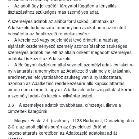
- Az adott ügy jellegétől, tárgyától függően a tényállás
tisztázásához szükséges más személyes adat.
A személyes adatok az alábbi forrásokból juthatnak az
Adatkezelő tudomására, amennyiben azokat nem az érintett
bocsátotta az Adatkezelő rendelkezésére:
- A kérelmező vagy bejelentést tevő érintett: a hatóság
eljárását kezdeményező személy azonosításához szükséges
személyes adatok mellett az általa önként megadott személyes
adatokat is kezeli az Adatkezelő;
- A Belügyminisztérium által vezetett személyi adat- és lakcím-
nyilvántartás: amennyiben az Adatkezelő valamely eljárásának
eredményes lefolytatásához szükség van a nyilatkozatára,
azonban az Adatkezelő rendelkezésére álló kapcsolattartási
címén nem elérhető, úgy az Adatkezelő adatszolgáltatást kérhet
a személyi adat- és lakcím-nyilvántartásból.
3.6 A személyes adatok továbbítása, címzettjei, illetve a
címzettek kategóriái
- Magyar Posta Zrt. (székhely: 1138 Budapest, Dunavirág utca
2-6.): az adott eljárás során az ügyfelekkel történő
kapcsolattartás keretében az Adatkezelő adatokat ad át