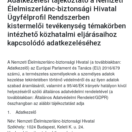
Adatkezelési tájékoztató a Nemzeti
Élelmiszerlánc-biztonsági Hivatal
Ügyfélprofil Rendszerben
kistermelői tevékenység témakörben
intézhető közhatalmi eljárásaihoz
kapcsolódó adatkezeléséhez
A Nemzeti Élelmiszerlánc-biztonsági Hivatal (a továbbiakban:
Adatkezelő) az Európai Parlament és Tanács (EU) 2016/679
számú, a természetes személyeknek a személyes adatok
kezelése tekintetében történő védelméről és az ilyen adatok
szabad áramlásáról, valamint a 95/46/EK irányelv hatályon kívül
helyezéséről szóló általános adatvédelmi rendeletével (a
továbbiakban: Általános Adatvédelmi Rendelet/GDPR)
összhangban az alábbi tájékoztatást adja
1. Adatkezelő
Név: Nemzeti Élelmiszerlánc-biztonsági Hivatal
Székhely: 1024 Budapest, Keleti K. u. 24.