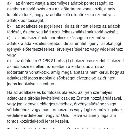
a) az érintett vitatja a személyes adatok pontosságát, ez
esetben a korlátozás arra az időtartamra vonatkozik, amely
lehetővé teszi, hogy az adatkezelő ellenőrizze a személyes
adatok pontosságát;
b) az adatkezelés jogellenes, és az érintett ellenzi az adatok
törlését, és ehelyett kéri azok felhasználásának korlátozását;
c) az adatkezelőnek már nincs szüksége a személyes
adatokra adatkezelés céljából, de az érintett igényli azokat jogi
igények előterjesztéséhez, érvényesítéséhez vagy védelméhez;
vagy
d) az érintett a GDPR 21. cikk (1) bekezdése szerint tiltakozott
az adatkezelés ellen; ez esetben a korlátozás arra az
időtartamra vonatkozik, amíg megállapításra nem kerül, hogy az
adatkezelő jogos indokai elsőbbséget élveznek-e az érintett
jogos indokaival szemben.
Ha az adatkezelés korlátozás alá esik, az ilyen személyes
adatokat a tárolás kivételével csak az Érintett hozzájárulásával,
vagy jogi igények előterjesztéséhez, érvényesítéséhez vagy
védelméhez, vagy más természetes vagy jogi személy jogainak
védelme érdekében, vagy az Unió, illetve valamely tagállam
fontos közérdekéből lehet kezelni.