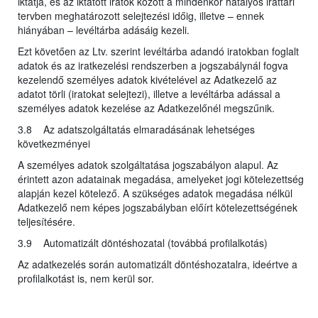
iktatja, és az iktatott iratok között a mindenkor hatályos irattári
tervben meghatározott selejtezési időig, illetve – ennek
hiányában – levéltárba adásáig kezeli.
Ezt követően az Ltv. szerint levéltárba adandó iratokban foglalt
adatok és az iratkezelési rendszerben a jogszabálynál fogva
kezelendő személyes adatok kivételével az Adatkezelő az
adatot törli (iratokat selejtezi), illetve a levéltárba adással a
személyes adatok kezelése az Adatkezelőnél megszűnik.
3.8 Az adatszolgáltatás elmaradásának lehetséges
következményei
A személyes adatok szolgáltatása jogszabályon alapul. Az
érintett azon adatainak megadása, amelyeket jogi kötelezettség
alapján kezel kötelező. A szükséges adatok megadása nélkül
Adatkezelő nem képes jogszabályban előírt kötelezettségének
teljesítésére.
3.9 Automatizált döntéshozatal (továbbá profilalkotás)
Az adatkezelés során automatizált döntéshozatalra, ideértve a
profilalkotást is, nem kerül sor.