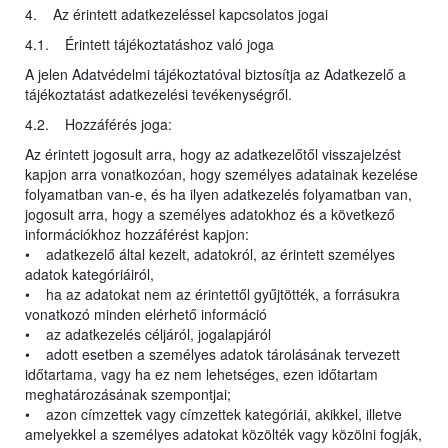
4. Az érintett adatkezeléssel kapcsolatos jogai
4.1. Érintett tájékoztatáshoz való joga
A jelen Adatvédelmi tájékoztatóval biztosítja az Adatkezelő a
tájékoztatást adatkezelési tevékenységről.
4.2. Hozzáférés joga:
Az érintett jogosult arra, hogy az adatkezelőtől visszajelzést
kapjon arra vonatkozóan, hogy személyes adatainak kezelése
folyamatban van-e, és ha ilyen adatkezelés folyamatban van,
jogosult arra, hogy a személyes adatokhoz és a következő
információkhoz hozzáférést kapjon:
• adatkezelő által kezelt, adatokról, az érintett személyes
adatok kategóriáiról,
• ha az adatokat nem az érintettől gyűjtötték, a forrásukra
vonatkozó minden elérhető információ
• az adatkezelés céljáról, jogalapjáról
• adott esetben a személyes adatok tárolásának tervezett
időtartama, vagy ha ez nem lehetséges, ezen időtartam
meghatározásának szempontjai;
• azon címzettek vagy címzettek kategóriái, akikkel, illetve
amelyekkel a személyes adatokat közölték vagy közölni fogják,