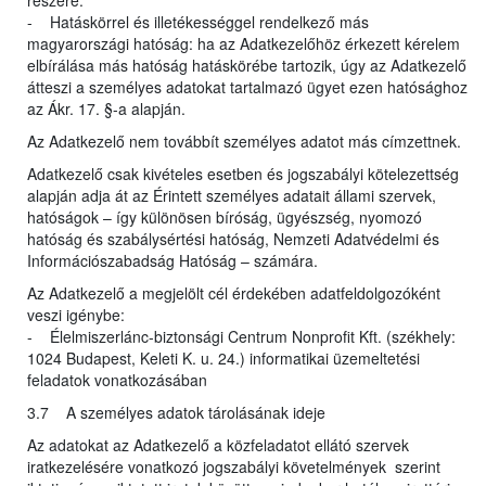
részére.
- Hatáskörrel és illetékességgel rendelkező más
magyarországi hatóság: ha az Adatkezelőhöz érkezett kérelem
elbírálása más hatóság hatáskörébe tartozik, úgy az Adatkezelő
átteszi a személyes adatokat tartalmazó ügyet ezen hatósághoz
az Ákr. 17. §-a alapján.
Az Adatkezelő nem továbbít személyes adatot más címzettnek.
Adatkezelő csak kivételes esetben és jogszabályi kötelezettség
alapján adja át az Érintett személyes adatait állami szervek,
hatóságok – így különösen bíróság, ügyészség, nyomozó
hatóság és szabálysértési hatóság, Nemzeti Adatvédelmi és
Információszabadság Hatóság – számára.
Az Adatkezelő a megjelölt cél érdekében adatfeldolgozóként
veszi igénybe:
- Élelmiszerlánc-biztonsági Centrum Nonprofit Kft. (székhely:
1024 Budapest, Keleti K. u. 24.) informatikai üzemeltetési
feladatok vonatkozásában
3.7 A személyes adatok tárolásának ideje
Az adatokat az Adatkezelő a közfeladatot ellátó szervek
iratkezelésére vonatkozó jogszabályi követelmények szerint