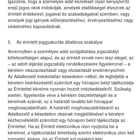
igazolnia, hogy a személyes adat kezelését olyan kényszerítő
erejű jogos okok indokolják, amelyek elsőbbséget élveznek az
érintett érdekeivel, jogaival és szabadságaival szemben, vagy
amelyek jogi igények előterjesztéséhez, érvényesítéséhez vagy
védelméhez kapcsolódnak.
5. Az érintetti joggyakorlás általános szabályai
Amennyiben a személyes adat szolgáltatása jogszabályi
kötelezettségen alapul, és az érintett ennek nem tesz eleget, az
– az adott eljárási jogszabály rendelkezéseire figyelemmel – a
kérelem visszautasítását vagy elutasítását eredményezheti.
Az Adatkezelő indokolatlan késedelem nélkül, de legfeljebb a
kérelem beérkezésétől számított egy hónapon belül tájékoztatja
az Érintettet kérelme nyomán hozott intézkedésekről. Szükség
esetén, figyelembe véve a kérelem összetettségét és a
kérelmek számát, ez a határidő további két hónappal
meghosszabbítható. A határidő meghosszabbításáról az
Adatkezelő a késedelem okainak megjelölésével a kérelem
kézhezvételétől számított egy hónapon belül tájékoztatja az
Érintettet. Ha az Érintett elektronikus úton nyújtotta be a
kérelmet, a tájékoztatást lehetőség szerint elektronikus úton kell
megadni, kivéve, ha az Érintett azt másként kéri.