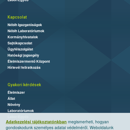
Kapcsolat
Nébih Igazgatóságok
Nébih Laboratóriumok
Kormányhivatalok
Sajtókapcsolat
Ügyfélszolgálat
Hatósági jogsegély
Élelmiszermentő Központ
Hírlevél feliratkozás
Gyakori kérdések
Élelmiszer
Állat
Növény
Laboratóriumok
Labor/Egyéb
Adatkezelési tájékoztatónkban
megismerheti, hogyan
gondoskodunk személyes adatai védelméről. Weboldalunk