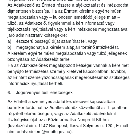
Az Adatkezelő az Érintett részére a tájékoztatást és intézkedést
díjmentesen biztosítja. Ha az Érintett kérelme egyértelműen
megalapozatlan vagy – különösen ismétlődő jellege miatt –
túlzó, az Adatkezelő, figyelemmel a kért információ vagy
tájékoztatás nyújtásával vagy a kért intézkedés meghozatalával
járó adminisztratív költségekre:
a) észszerű összegű díjat számíthat fel, vagy
b) megtagadhatja a kérelem alapján történő intézkedést.
A kérelem egyértelműen megalapozatlan vagy túlzó jellegének
bizonyítása az Adatkezelőt terheli.
Ha az Adatkezelőnek megalapozott kétségei vannak a kérelmet
benyújtó természetes személy kilétével kapcsolatban, további,
az Érintett személyazonosságának megerősítéséhez szükséges
információk nyújtását kérheti.
6. Jogérvényesítési lehetőségek
Az Érintett a személyes adatai kezelésével kapcsolatban
bármikor fordulhat az Adatkezelőhöz közvetlenül az 1. pontban
rögzített elérhetőségen, vagy az Adatkezelő adatvédelmi
tisztségviselőjéhez a Közinformatika Nonprofit Kft-hez
(levelezési cím: 1147 Budapest, Ilosvai Selymes u. 120., E-mail
cím: adatvedelem@nebih.gov.hu).