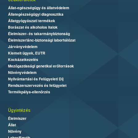
Állat-egészségügy és állatvédelem
Állategészségügyi diagnosztika
Állatgyógyászati termékek
Borászat és alkoholos italok
Élelmiszer- és takarmánybiztonság
Élelmiszerlánc-biztonsági laborhálózat
Járványvédelem
Kiemelt ügyek, EUTR
Kockázatkezelés
Mezőgazdasági genetikai erőforrások
Növényvédelem
Nyilvántartási és Felügyeleti Díj
Rendszerszervezés és felügyelet
Termékpálya-ellenőrzés
Ügyintézés
Élelmiszer
Állat
Növény
Labor/Egyéb