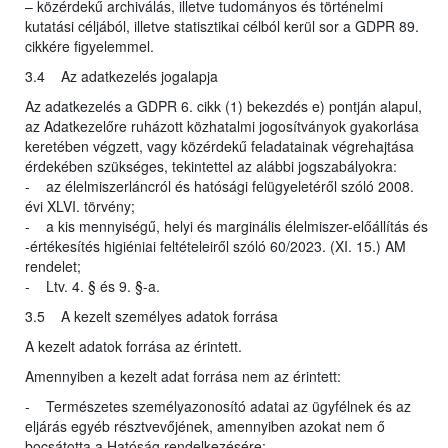
– közérdekű archiválás, illetve tudományos és történelmi
kutatási céljából, illetve statisztikai célból kerül sor a GDPR 89.
cikkére figyelemmel.
3.4 Az adatkezelés jogalapja
Az adatkezelés a GDPR 6. cikk (1) bekezdés e) pontján alapul,
az Adatkezelőre ruházott közhatalmi jogosítványok gyakorlása
keretében végzett, vagy közérdekű feladatainak végrehajtása
érdekében szükséges, tekintettel az alábbi jogszabályokra:
- az élelmiszerláncról és hatósági felügyeletéről szóló 2008.
évi XLVI. törvény;
- a kis mennyiségű, helyi és marginális élelmiszer-előállítás és
-értékesítés higiéniai feltételeiről szóló 60/2023. (XI. 15.) AM
rendelet;
- Ltv. 4. § és 9. §-a.
3.5 A kezelt személyes adatok forrása
A kezelt adatok forrása az érintett.
Amennyiben a kezelt adat forrása nem az érintett:
- Természetes személyazonosító adatai az ügyfélnek és az
eljárás egyéb résztvevőjének, amennyiben azokat nem ő
bocsátotta a Hatóság rendelkezésére;