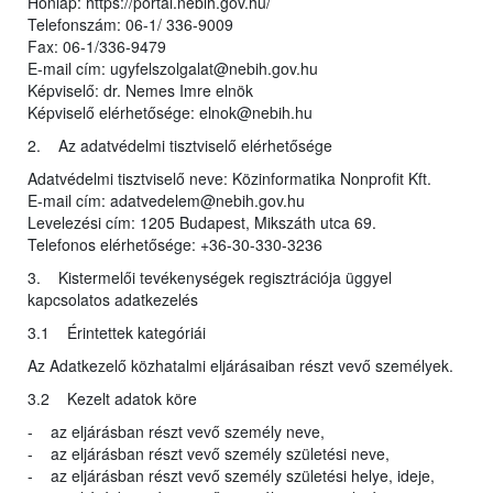
Honlap: https://portal.nebih.gov.hu/
Telefonszám: 06-1/ 336-9009
Fax: 06-1/336-9479
E-mail cím: ugyfelszolgalat@nebih.gov.hu
Képviselő: dr. Nemes Imre elnök
Képviselő elérhetősége: elnok@nebih.hu
2. Az adatvédelmi tisztviselő elérhetősége
Adatvédelmi tisztviselő neve: Közinformatika Nonprofit Kft.
E-mail cím: adatvedelem@nebih.gov.hu
Levelezési cím: 1205 Budapest, Mikszáth utca 69.
Telefonos elérhetősége: +36-30-330-3236
3. Kistermelői tevékenységek regisztrációja üggyel
kapcsolatos adatkezelés
3.1 Érintettek kategóriái
Az Adatkezelő közhatalmi eljárásaiban részt vevő személyek.
3.2 Kezelt adatok köre
- az eljárásban részt vevő személy neve,
- az eljárásban részt vevő személy születési neve,
- az eljárásban részt vevő személy születési helye, ideje,