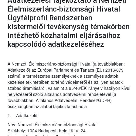
Adatkezelési tájékoztató a Nemzeti
Élelmiszerlánc-biztonsági Hivatal
Ügyfélprofil Rendszerben
kistermelői tevékenység témakörben
intézhető közhatalmi eljárásaihoz
kapcsolódó adatkezeléséhez
A Nemzeti Élelmiszerlánc-biztonsági Hivatal (a továbbiakban:
Adatkezelő) az Európai Parlament és Tanács (EU) 2016/679
számú, a természetes személyeknek a személyes adatok
kezelése tekintetében történő védelméről és az ilyen adatok
szabad áramlásáról, valamint a 95/46/EK irányelv hatályon kívül
helyezéséről szóló általános adatvédelmi rendeletével (a
továbbiakban: Általános Adatvédelmi Rendelet/GDPR)
összhangban az alábbi tájékoztatást adja
1. Adatkezelő
Név: Nemzeti Élelmiszerlánc-biztonsági Hivatal
Székhely: 1024 Budapest, Keleti K. u. 24.