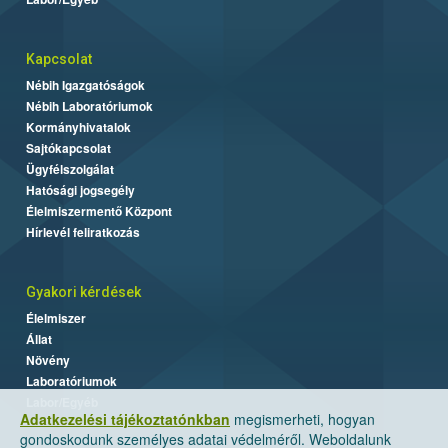
Kapcsolat
Nébih Igazgatóságok
Nébih Laboratóriumok
Kormányhivatalok
Sajtókapcsolat
Ügyfélszolgálat
Hatósági jogsegély
Élelmiszermentő Központ
Hírlevél feliratkozás
Gyakori kérdések
Élelmiszer
Állat
Növény
Laboratóriumok
Labor/Egyéb
Adatkezelési tájékoztatónkban
megismerheti, hogyan
gondoskodunk személyes adatai védelméről. Weboldalunk