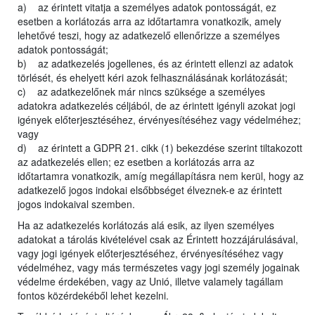
a) az érintett vitatja a személyes adatok pontosságát, ez
esetben a korlátozás arra az időtartamra vonatkozik, amely
lehetővé teszi, hogy az adatkezelő ellenőrizze a személyes
adatok pontosságát;
b) az adatkezelés jogellenes, és az érintett ellenzi az adatok
törlését, és ehelyett kéri azok felhasználásának korlátozását;
c) az adatkezelőnek már nincs szüksége a személyes
adatokra adatkezelés céljából, de az érintett igényli azokat jogi
igények előterjesztéséhez, érvényesítéséhez vagy védelméhez;
vagy
d) az érintett a GDPR 21. cikk (1) bekezdése szerint tiltakozott
az adatkezelés ellen; ez esetben a korlátozás arra az
időtartamra vonatkozik, amíg megállapításra nem kerül, hogy az
adatkezelő jogos indokai elsőbbséget élveznek-e az érintett
jogos indokaival szemben.
Ha az adatkezelés korlátozás alá esik, az ilyen személyes
adatokat a tárolás kivételével csak az Érintett hozzájárulásával,
vagy jogi igények előterjesztéséhez, érvényesítéséhez vagy
védelméhez, vagy más természetes vagy jogi személy jogainak
védelme érdekében, vagy az Unió, illetve valamely tagállam
fontos közérdekéből lehet kezelni.