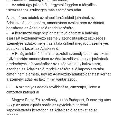
- Az adott ügy jellegétől, tárgyától függően a tényállás
tisztázásához szükséges más személyes adat.
A személyes adatok az alábbi forrásokból juthatnak az
Adatkezelő tudomására, amennyiben azokat nem az érintett
bocsátotta az Adatkezelő rendelkezésére:
- A kérelmező vagy bejelentést tevő érintett: a hatóság
eljárását kezdeményező személy azonosításához szükséges
személyes adatok mellett az általa önként megadott személyes
adatokat is kezeli az Adatkezelő;
- A Belügyminisztérium által vezetett személyi adat- és lakcím-
nyilvántartás: amennyiben az Adatkezelő valamely eljárásának
eredményes lefolytatásához szükség van a nyilatkozatára,
azonban az Adatkezelő rendelkezésére álló kapcsolattartási
címén nem elérhető, úgy az Adatkezelő adatszolgáltatást kérhet
a személyi adat- és lakcím-nyilvántartásból.
3.6 A személyes adatok továbbítása, címzettjei, illetve a
címzettek kategóriái
- Magyar Posta Zrt. (székhely: 1138 Budapest, Dunavirág utca
2-6.): az adott eljárás során az ügyfelekkel történő
kapcsolattartás keretében az Adatkezelő adatokat ad át