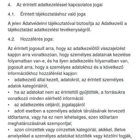
4. Az érintett adatkezeléssel kapcsolatos jogai
4.1. Érintett tájékoztatáshoz való joga
A jelen Adatvédelmi tájékoztatóval biztosítja az Adatkezelő a
tájékoztatást adatkezelési tevékenységről.
4.2. Hozzáférés joga:
Az érintett jogosult arra, hogy az adatkezelőtől visszajelzést
kapjon arra vonatkozóan, hogy személyes adatainak kezelése
folyamatban van-e, és ha ilyen adatkezelés folyamatban van,
jogosult arra, hogy a személyes adatokhoz és a következő
információkhoz hozzáférést kapjon:
• adatkezelő által kezelt, adatokról, az érintett személyes
adatok kategóriáiról,
• ha az adatokat nem az érintettől gyűjtötték, a forrásukra
vonatkozó minden elérhető információ
• az adatkezelés céljáról, jogalapjáról
• adott esetben a személyes adatok tárolásának tervezett
időtartama, vagy ha ez nem lehetséges, ezen időtartam
meghatározásának szempontjai;
• azon címzettek vagy címzettek kategóriái, akikkel, illetve
amelyekkel a személyes adatokat közölték vagy közölni fogják,