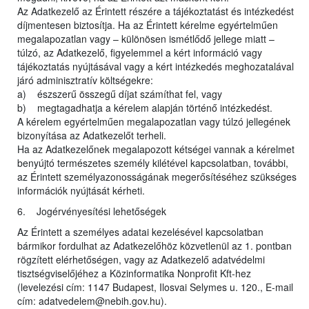
Az Adatkezelő az Érintett részére a tájékoztatást és intézkedést
díjmentesen biztosítja. Ha az Érintett kérelme egyértelműen
megalapozatlan vagy – különösen ismétlődő jellege miatt –
túlzó, az Adatkezelő, figyelemmel a kért információ vagy
tájékoztatás nyújtásával vagy a kért intézkedés meghozatalával
járó adminisztratív költségekre:
a) észszerű összegű díjat számíthat fel, vagy
b) megtagadhatja a kérelem alapján történő intézkedést.
A kérelem egyértelműen megalapozatlan vagy túlzó jellegének
bizonyítása az Adatkezelőt terheli.
Ha az Adatkezelőnek megalapozott kétségei vannak a kérelmet
benyújtó természetes személy kilétével kapcsolatban, további,
az Érintett személyazonosságának megerősítéséhez szükséges
információk nyújtását kérheti.
6. Jogérvényesítési lehetőségek
Az Érintett a személyes adatai kezelésével kapcsolatban
bármikor fordulhat az Adatkezelőhöz közvetlenül az 1. pontban
rögzített elérhetőségen, vagy az Adatkezelő adatvédelmi
tisztségviselőjéhez a Közinformatika Nonprofit Kft-hez
(levelezési cím: 1147 Budapest, Ilosvai Selymes u. 120., E-mail
cím: adatvedelem@nebih.gov.hu).