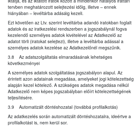
iktatja, és az iktatott iratok között a mindenkor hatályos irattári
tervben meghatározott selejtezési időig, illetve – ennek
hiányában – levéltárba adásáig kezeli.
Ezt követően az Ltv. szerint levéltárba adandó iratokban foglalt
adatok és az iratkezelési rendszerben a jogszabálynál fogva
kezelendő személyes adatok kivételével az Adatkezelő az
adatot törli (iratokat selejtezi), illetve a levéltárba adással a
személyes adatok kezelése az Adatkezelőnél megszűnik.
3.8 Az adatszolgáltatás elmaradásának lehetséges
következményei
A személyes adatok szolgáltatása jogszabályon alapul. Az
érintett azon adatainak megadása, amelyeket jogi kötelezettség
alapján kezel kötelező. A szükséges adatok megadása nélkül
Adatkezelő nem képes jogszabályban előírt kötelezettségének
teljesítésére.
3.9 Automatizált döntéshozatal (továbbá profilalkotás)
Az adatkezelés során automatizált döntéshozatalra, ideértve a
profilalkotást is, nem kerül sor.