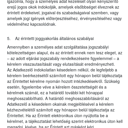
igazolnia, hogy a személyes adat kezelését olyan kényszerítő
erejű jogos okok indokolják, amelyek elsőbbséget élveznek az
érintett érdekeivel, jogaival és szabadságaival szemben, vagy
amelyek jogi igények előterjesztéséhez, érvényesítéséhez vagy
védelméhez kapcsolódnak.
5. Az érintetti joggyakorlás általános szabályai
Amennyiben a személyes adat szolgáltatása jogszabályi
kötelezettségen alapul, és az érintett ennek nem tesz eleget, az
– az adott eljárási jogszabály rendelkezéseire figyelemmel – a
kérelem visszautasítását vagy elutasítását eredményezheti.
Az Adatkezelő indokolatlan késedelem nélkül, de legfeljebb a
kérelem beérkezésétől számított egy hónapon belül tájékoztatja
az Érintettet kérelme nyomán hozott intézkedésekről. Szükség
esetén, figyelembe véve a kérelem összetettségét és a
kérelmek számát, ez a határidő további két hónappal
meghosszabbítható. A határidő meghosszabbításáról az
Adatkezelő a késedelem okainak megjelölésével a kérelem
kézhezvételétől számított egy hónapon belül tájékoztatja az
Érintettet. Ha az Érintett elektronikus úton nyújtotta be a
kérelmet, a tájékoztatást lehetőség szerint elektronikus úton kell
megadni, kivéve, ha az Érintett azt másként kéri.