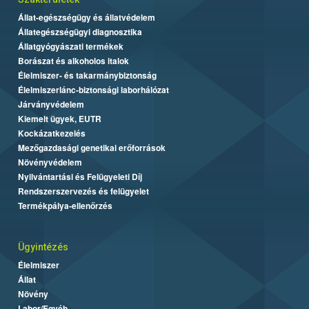
Állat-egészségügy és állatvédelem
Állategészségügyi diagnosztika
Állatgyógyászati termékek
Borászat és alkoholos italok
Élelmiszer- és takarmánybiztonság
Élelmiszerlánc-biztonsági laborhálózat
Járványvédelem
Kiemelt ügyek, EUTR
Kockázatkezelés
Mezőgazdasági genetikai erőforrások
Növényvédelem
Nyilvántartási és Felügyeleti Díj
Rendszerszervezés és felügyelet
Termékpálya-ellenőrzés
Ügyintézés
Élelmiszer
Állat
Növény
Labor/Egyéb