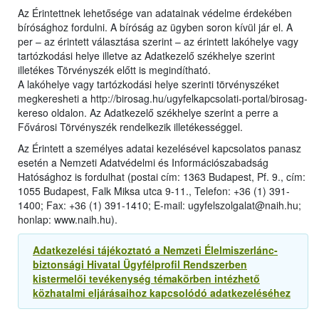
Az Érintettnek lehetősége van adatainak védelme érdekében
bírósághoz fordulni. A bíróság az ügyben soron kívül jár el. A
per – az érintett választása szerint – az érintett lakóhelye vagy
tartózkodási helye illetve az Adatkezelő székhelye szerint
illetékes Törvényszék előtt is megindítható.
A lakóhelye vagy tartózkodási helye szerinti törvényszéket
megkeresheti a http://birosag.hu/ugyfelkapcsolati-portal/birosag-
kereso oldalon. Az Adatkezelő székhelye szerint a perre a
Fővárosi Törvényszék rendelkezik illetékességgel.
Az Érintett a személyes adatai kezelésével kapcsolatos panasz
esetén a Nemzeti Adatvédelmi és Információszabadság
Hatósághoz is fordulhat (postai cím: 1363 Budapest, Pf. 9., cím:
1055 Budapest, Falk Miksa utca 9-11., Telefon: +36 (1) 391-
1400; Fax: +36 (1) 391-1410; E-mail: ugyfelszolgalat@naih.hu;
honlap: www.naih.hu).
Adatkezelési tájékoztató a Nemzeti Élelmiszerlánc-
biztonsági Hivatal Ügyfélprofil Rendszerben
kistermelői tevékenység témakörben intézhető
közhatalmi eljárásaihoz kapcsolódó adatkezeléséhez