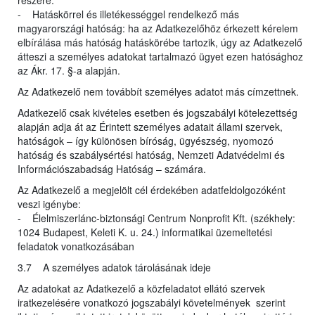
részére.
- Hatáskörrel és illetékességgel rendelkező más
magyarországi hatóság: ha az Adatkezelőhöz érkezett kérelem
elbírálása más hatóság hatáskörébe tartozik, úgy az Adatkezelő
átteszi a személyes adatokat tartalmazó ügyet ezen hatósághoz
az Ákr. 17. §-a alapján.
Az Adatkezelő nem továbbít személyes adatot más címzettnek.
Adatkezelő csak kivételes esetben és jogszabályi kötelezettség
alapján adja át az Érintett személyes adatait állami szervek,
hatóságok – így különösen bíróság, ügyészség, nyomozó
hatóság és szabálysértési hatóság, Nemzeti Adatvédelmi és
Információszabadság Hatóság – számára.
Az Adatkezelő a megjelölt cél érdekében adatfeldolgozóként
veszi igénybe:
- Élelmiszerlánc-biztonsági Centrum Nonprofit Kft. (székhely:
1024 Budapest, Keleti K. u. 24.) informatikai üzemeltetési
feladatok vonatkozásában
3.7 A személyes adatok tárolásának ideje
Az adatokat az Adatkezelő a közfeladatot ellátó szervek
iratkezelésére vonatkozó jogszabályi követelmények szerint