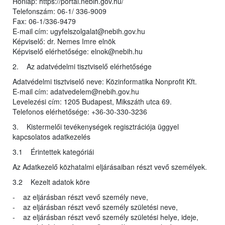
Honlap: https://portal.nebih.gov.hu/
Telefonszám: 06-1/ 336-9009
Fax: 06-1/336-9479
E-mail cím: ugyfelszolgalat@nebih.gov.hu
Képviselő: dr. Nemes Imre elnök
Képviselő elérhetősége: elnok@nebih.hu
2. Az adatvédelmi tisztviselő elérhetősége
Adatvédelmi tisztviselő neve: Közinformatika Nonprofit Kft.
E-mail cím: adatvedelem@nebih.gov.hu
Levelezési cím: 1205 Budapest, Mikszáth utca 69.
Telefonos elérhetősége: +36-30-330-3236
3. Kistermelői tevékenységek regisztrációja üggyel
kapcsolatos adatkezelés
3.1 Érintettek kategóriái
Az Adatkezelő közhatalmi eljárásaiban részt vevő személyek.
3.2 Kezelt adatok köre
- az eljárásban részt vevő személy neve,
- az eljárásban részt vevő személy születési neve,
- az eljárásban részt vevő személy születési helye, ideje,