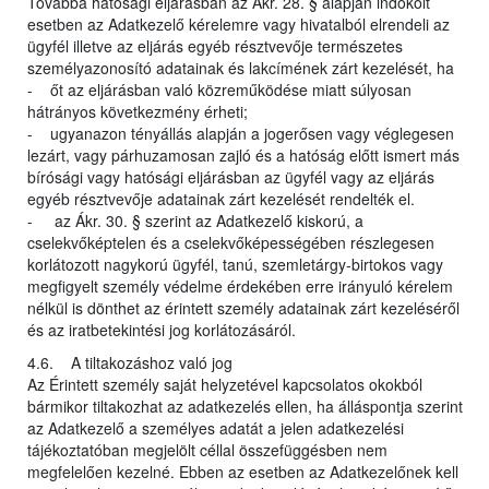
Továbbá hatósági eljárásban az Ákr. 28. § alapján indokolt
esetben az Adatkezelő kérelemre vagy hivatalból elrendeli az
ügyfél illetve az eljárás egyéb résztvevője természetes
személyazonosító adatainak és lakcímének zárt kezelését, ha
- őt az eljárásban való közreműködése miatt súlyosan
hátrányos következmény érheti;
- ugyanazon tényállás alapján a jogerősen vagy véglegesen
lezárt, vagy párhuzamosan zajló és a hatóság előtt ismert más
bírósági vagy hatósági eljárásban az ügyfél vagy az eljárás
egyéb résztvevője adatainak zárt kezelését rendelték el.
- az Ákr. 30. § szerint az Adatkezelő kiskorú, a
cselekvőképtelen és a cselekvőképességében részlegesen
korlátozott nagykorú ügyfél, tanú, szemletárgy-birtokos vagy
megfigyelt személy védelme érdekében erre irányuló kérelem
nélkül is dönthet az érintett személy adatainak zárt kezeléséről
és az iratbetekintési jog korlátozásáról.
4.6. A tiltakozáshoz való jog
Az Érintett személy saját helyzetével kapcsolatos okokból
bármikor tiltakozhat az adatkezelés ellen, ha álláspontja szerint
az Adatkezelő a személyes adatát a jelen adatkezelési
tájékoztatóban megjelölt céllal összefüggésben nem
megfelelően kezelné. Ebben az esetben az Adatkezelőnek kell