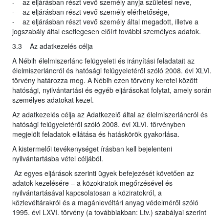
- az eljárásban részt vevő személy anyja születési neve,
- az eljárásban részt vevő személy elérhetősége,
- az eljárásban részt vevő személy által megadott, illetve a
jogszabály által esetlegesen előírt további személyes adatok.
3.3 Az adatkezelés célja
A Nébih élelmiszerlánc felügyeleti és irányítási feladatait az
élelmiszerláncról és hatósági felügyeletéről szóló 2008. évi XLVI.
törvény határozza meg. A Nébih ezen törvény keretei között
hatósági, nyilvántartási és egyéb eljárásokat folytat, amely során
személyes adatokat kezel.
Az adatkezelés célja az Adatkezelő által az élelmiszerláncról és
hatósági felügyeletéről szóló 2008. évi XLVI. törvényben
megjelölt feladatok ellátása és hatáskörök gyakorlása.
A kistermelői tevékenységet írásban kell bejelenteni
nyilvántartásba vétel céljából.
Az egyes eljárások szerinti ügyek befejezését követően az
adatok kezelésére – a közokiratok megőrzésével és
nyilvántartásával kapcsolatosan a köziratokról, a
közlevéltárakról és a magánlevéltári anyag védelméről szóló
1995. évi LXVI. törvény (a továbbiakban: Ltv.) szabályai szerint