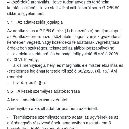
– közérdekű archiválás, illetve tudományos és történelmi
kutatási céljából, illetve statisztikai célból kerül sor a GDPR 89.
cikkére figyelemmel.
3.4 Az adatkezelés jogalapja
Az adatkezelés a GDPR 6. cikk (1) bekezdés e) pontján alapul,
az Adatkezelőre ruházott közhatalmi jogosítványok gyakorlása
keretében végzett, vagy közérdekű feladatainak végrehajtása
érdekében szükséges, tekintettel az alábbi jogszabályokra:
- az élelmiszerláncról és hatósági felügyeletéről szóló 2008.
évi XLVI. törvény;
- a kis mennyiségű, helyi és marginális élelmiszer-előállítás és
-értékesítés higiéniai feltételeiről szóló 60/2023. (XI. 15.) AM
rendelet;
- Ltv. 4. § és 9. §-a.
3.5 A kezelt személyes adatok forrása
A kezelt adatok forrása az érintett.
Amennyiben a kezelt adat forrása nem az érintett:
- Természetes személyazonosító adatai az ügyfélnek és az
eljárás egyéb résztvevőjének, amennyiben azokat nem ő
bocsátotta a Hatóság rendelkezésére;