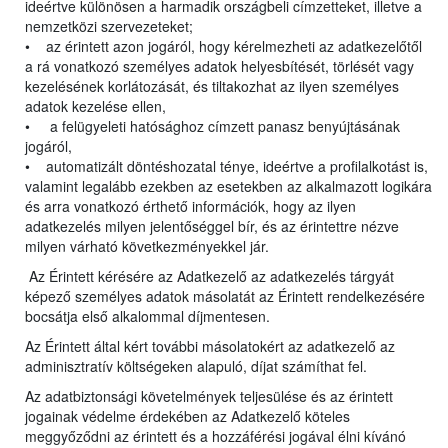
ideértve különösen a harmadik országbeli címzetteket, illetve a
nemzetközi szervezeteket;
• az érintett azon jogáról, hogy kérelmezheti az adatkezelőtől
a rá vonatkozó személyes adatok helyesbítését, törlését vagy
kezelésének korlátozását, és tiltakozhat az ilyen személyes
adatok kezelése ellen,
• a felügyeleti hatósághoz címzett panasz benyújtásának
jogáról,
• automatizált döntéshozatal ténye, ideértve a profilalkotást is,
valamint legalább ezekben az esetekben az alkalmazott logikára
és arra vonatkozó érthető információk, hogy az ilyen
adatkezelés milyen jelentőséggel bír, és az érintettre nézve
milyen várható következményekkel jár.
Az Érintett kérésére az Adatkezelő az adatkezelés tárgyát
képező személyes adatok másolatát az Érintett rendelkezésére
bocsátja első alkalommal díjmentesen.
Az Érintett által kért további másolatokért az adatkezelő az
adminisztratív költségeken alapuló, díjat számíthat fel.
Az adatbiztonsági követelmények teljesülése és az érintett
jogainak védelme érdekében az Adatkezelő köteles
meggyőződni az érintett és a hozzáférési jogával élni kívánó