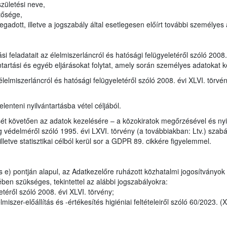
zületési neve,
tősége,
adott, illetve a jogszabály által esetlegesen előírt további személyes
tási feladatait az élelmiszerláncról és hatósági felügyeletéről szóló 200
ntartási és egyéb eljárásokat folytat, amely során személyes adatokat k
élelmiszerláncról és hatósági felügyeletéről szóló 2008. évi XLVI. törvé
lenteni nyilvántartásba vétel céljából.
ét követően az adatok kezelésére – a közokiratok megőrzésével és nyil
 védelméről szóló 1995. évi LXVI. törvény (a továbbiakban: Ltv.) szabály
lletve statisztikai célból kerül sor a GDPR 89. cikkére figyelemmel.
 e) pontján alapul, az Adatkezelőre ruházott közhatalmi jogosítványok
ben szükséges, tekintettel az alábbi jogszabályokra:
téről szóló 2008. évi XLVI. törvény;
iszer-előállítás és -értékesítés higiéniai feltételeiről szóló 60/2023. (X