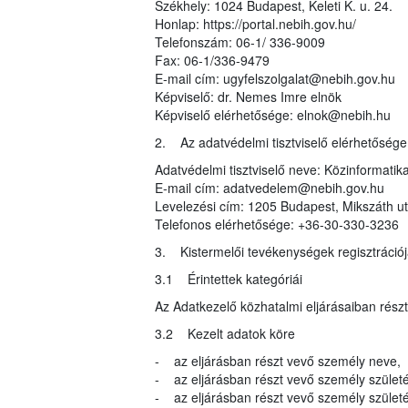
Székhely: 1024 Budapest, Keleti K. u. 24.
Honlap: https://portal.nebih.gov.hu/
Telefonszám: 06-1/ 336-9009
Fax: 06-1/336-9479
E-mail cím: ugyfelszolgalat@nebih.gov.hu
Képviselő: dr. Nemes Imre elnök
Képviselő elérhetősége: elnok@nebih.hu
2. Az adatvédelmi tisztviselő elérhetősége
Adatvédelmi tisztviselő neve: Közinformatika
E-mail cím: adatvedelem@nebih.gov.hu
Levelezési cím: 1205 Budapest, Mikszáth ut
Telefonos elérhetősége: +36-30-330-3236
3. Kistermelői tevékenységek regisztrációj
3.1 Érintettek kategóriái
Az Adatkezelő közhatalmi eljárásaiban rész
3.2 Kezelt adatok köre
- az eljárásban részt vevő személy neve,
- az eljárásban részt vevő személy születé
- az eljárásban részt vevő személy születés