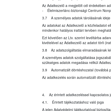
Az Adatkezelő a megjelölt cél érdekében ad
- Élelmiszerlánc-biztonsági Centrum Nonprof
3.7 A személyes adatok tárolásának idej
Az adatokat az Adatkezelő a közfeladatot ell
mindenkor hatályos irattári tervben meghatár
Ezt követően az Ltv. szerint levéltárba ada
kivételével az Adatkezelő az adatot törli (i
3.8 Az adatszolgáltatás elmaradásának l
A személyes adatok szolgáltatása jogszabály
szükséges adatok megadása nélkül Adatkeze
3.9 Automatizált döntéshozatal (továbbá pr
Az adatkezelés során automatizált döntéshoza
4. Az érintett adatkezeléssel kapcsolatos j
4.1. Érintett tájékoztatáshoz való joga
A jelen Adatvédelmi tájékoztatóval biztosítj