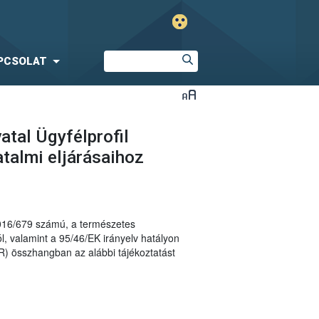
PCSOLAT
atal Ügyfélprofil
talmi eljárásaihoz
2016/679 számú, a természetes
, valamint a 95/46/EK irányelv hatályon
R) összhangban az alábbi tájékoztatást