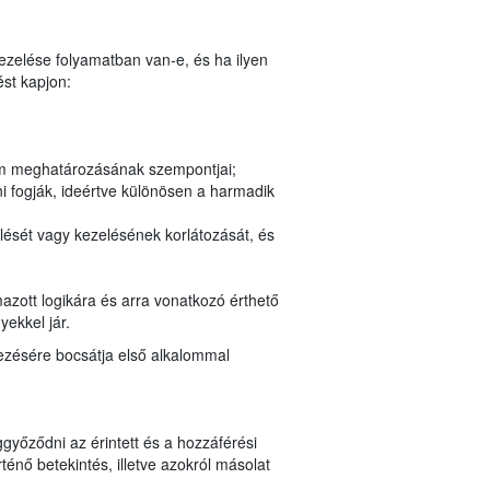
kezelése folyamatban van-e, és ha ilyen
st kapjon:
tam meghatározásának szempontjai;
i fogják, ideértve különösen a harmadik
lését vagy kezelésének korlátozását, és
azott logikára és arra vonatkozó érthető
yekkel jár.
kezésére bocsátja első alkalommal
győződni az érintett és a hozzáférési
nő betekintés, illetve azokról másolat