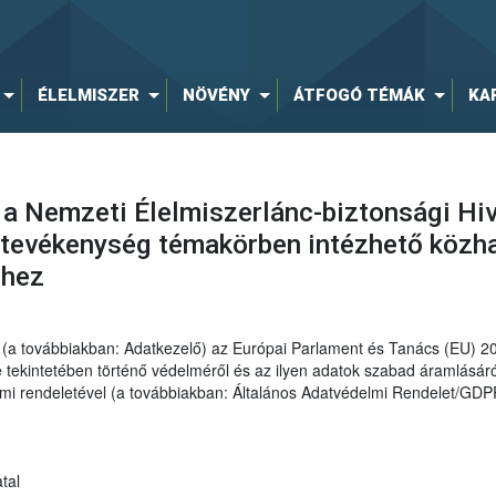
ÉLELMISZER
NÖVÉNY
ÁTFOGÓ TÉMÁK
KA
 a Nemzeti Élelmiszerlánc-biztonsági Hiv
tevékenység témakörben intézhető közha
éhez
al (a továbbiakban: Adatkezelő) az Európai Parlament és Tanács (EU) 
ekintetében történő védelméről és az ilyen adatok szabad áramlásáról
elmi rendeletével (a továbbiakban: Általános Adatvédelmi Rendelet/GDP
tal