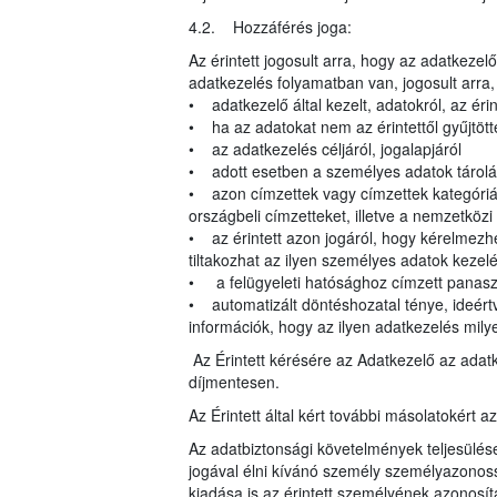
4.2. Hozzáférés joga:
Az érintett jogosult arra, hogy az adatkeze
adatkezelés folyamatban van, jogosult arra
• adatkezelő által kezelt, adatokról, az éri
• ha az adatokat nem az érintettől gyűjtött
• az adatkezelés céljáról, jogalapjáról
• adott esetben a személyes adatok tárolá
• azon címzettek vagy címzettek kategóriái,
országbeli címzetteket, illetve a nemzetköz
• az érintett azon jogáról, hogy kérelmezhe
tiltakozhat az ilyen személyes adatok kezelé
• a felügyeleti hatósághoz címzett panasz
• automatizált döntéshozatal ténye, ideértv
információk, hogy az ilyen adatkezelés milye
Az Érintett kérésére az Adatkezelő az adat
díjmentesen.
Az Érintett által kért további másolatokért a
Az adatbiztonsági követelmények teljesülés
jogával élni kívánó személy személyazonoss
kiadása is az érintett személyének azonosít