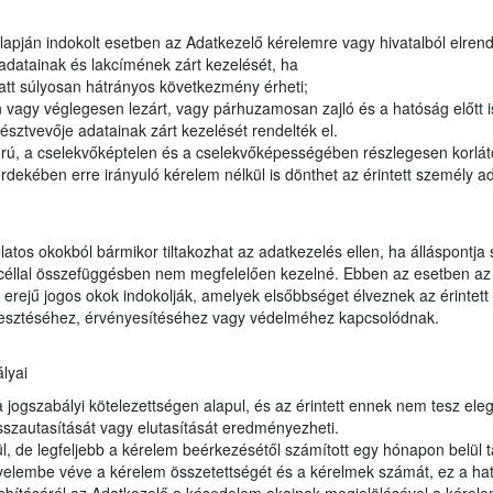
apján indokolt esetben az Adatkezelő kérelemre vagy hivatalból elrendel
adatainak és lakcímének zárt kezelését, ha
tt súlyosan hátrányos következmény érheti;
vagy véglegesen lezárt, vagy párhuzamosan zajló és a hatóság előtt 
észtvevője adatainak zárt kezelését rendelték el.
orú, a cselekvőképtelen és a cselekvőképességében részlegesen korláto
dekében erre irányuló kérelem nélkül is dönthet az érintett személy ad
latos okokból bármikor tiltakozhat az adatkezelés ellen, ha álláspontja
t céllal összefüggésben nem megfelelően kezelné. Ebben az esetben az 
erejű jogos okok indokolják, amelyek elsőbbséget élveznek az érintett 
jesztéséhez, érvényesítéséhez vagy védelméhez kapcsolódnak.
lyai
ogszabályi kötelezettségen alapul, és az érintett ennek nem tesz eleget
sszautasítását vagy elutasítását eredményezheti.
, de legfeljebb a kérelem beérkezésétől számított egy hónapon belül t
gyelembe véve a kérelem összetettségét és a kérelmek számát, ez a hat