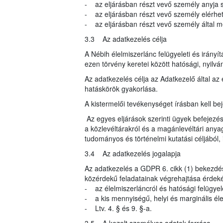
- az eljárásban részt vevő személy anyja s
- az eljárásban részt vevő személy elérhe
- az eljárásban részt vevő személy által meg
3.3 Az adatkezelés célja
A Nébih élelmiszerlánc felügyeleti és irányí
ezen törvény keretei között hatósági, nyilvá
Az adatkezelés célja az Adatkezelő által az 
hatáskörök gyakorlása.
A kistermelői tevékenységet írásban kell beje
Az egyes eljárások szerinti ügyek befejezés
a közlevéltárakról és a magánlevéltári anyag
tudományos és történelmi kutatási céljából, i
3.4 Az adatkezelés jogalapja
Az adatkezelés a GDPR 6. cikk (1) bekezdés
közérdekű feladatainak végrehajtása érdeké
- az élelmiszerláncról és hatósági felügyele
- a kis mennyiségű, helyi és marginális élelm
- Ltv. 4. § és 9. §-a.