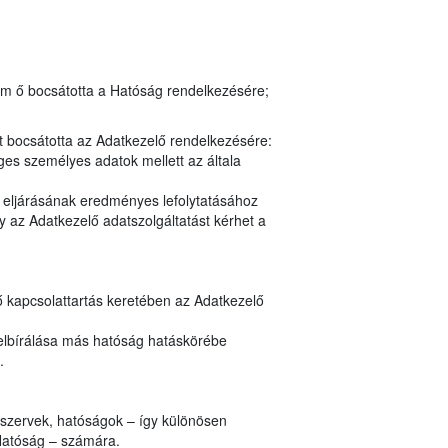
em ő bocsátotta a Hatóság rendelkezésére;
t bocsátotta az Adatkezelő rendelkezésére:
es személyes adatok mellett az általa
y eljárásának eredményes lefolytatásához
 az Adatkezelő adatszolgáltatást kérhet a
ő kapcsolattartás keretében az Adatkezelő
elbírálása más hatóság hatáskörébe
.
i szervek, hatóságok – így különösen
Hatóság – számára.