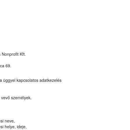
 Nonprofit Kft.
ca 69.
a üggyel kapcsolatos adatkezelés
t vevő személyek.
si neve,
i helye, ideje,