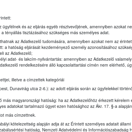
ntett:
 ügyfélnek és az eljárás egyéb résztvevőjének, amennyiben azokat n
en a tényállás tisztázásához szükséges más személyes adat.
juthatnak az Adatkezelő tudomására, amennyiben azokat nem az érintet
tt: a hatóság eljárását kezdeményező személy azonosításához szükség
eli az Adatkezelő;
élyi adat- és lakcím-nyilvántartás: amennyiben az Adatkezelő valamel
datkezelő rendelkezésére álló kapcsolattartási címén nem elérhető, úgy
jei, illetve a címzettek kategóriái
t, Dunavirág utca 2-6.): az adott eljárás során az ügyfelekkel történ
ző más magyarországi hatóság: ha az Adatkezelőhöz érkezett kérelem 
lyes adatokat tartalmazó ügyet ezen hatósághoz az Ákr. 17. §-a alapján
tot más címzettnek.
bályi kötelezettség alapján adja át az Érintett személyes adatait állam
zabálysértési hatóság, Nemzeti Adatvédelmi és Információszabadság 