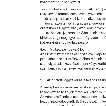
közérdekéből lehet kezelni.
Továbbá hatósági eljárásban az Ákr. 28. § al
résztvevője természetes személyazonosító 
- őt az eljárásban való közreműködése mia
- ugyanazon tényállás alapján a jogerősen 
eljárásban az ügyfél vagy az eljárás egyéb r
- az Ákr. 30. § szerint az Adatkezelő kisk
birtokos vagy megfigyelt személy védelme ér
iratbetekintési jog korlátozásáról.
4.6. A tiltakozáshoz való jog
Az Érintett személy saját helyzetével kapcso
jelen adatkezelési tájékoztatóban megjelöl
személyes adat kezelését olyan kényszerítő 
szemben, vagy amelyek jogi igények előter
5. Az érintetti joggyakorlás általános szabá
Amennyiben a személyes adat szolgáltatása j
rendelkezéseire figyelemmel – a kérelem vi
Az Adatkezelő indokolatlan késedelem nélkül
hozott intézkedésekről. Szükség esetén, fi