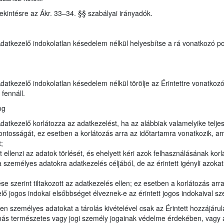
tekintésre az Ákr. 33–34. §§ szabályai irányadók.
 Adatkezelő indokolatlan késedelem nélkül helyesbítse a rá vonatkozó p
 Adatkezelő indokolatlan késedelem nélkül törölje az Érintettre vonatk
fennáll.
og
Adatkezelő korlátozza az adatkezelést, ha az alábbiak valamelyike teljes
ontosságát, ez esetben a korlátozás arra az időtartamra vonatkozik, am
;
 ellenzi az adatok törlését, és ehelyett kéri azok felhasználásának korl
emélyes adatokra adatkezelés céljából, de az érintett igényli azokat 
e szerint tiltakozott az adatkezelés ellen; ez esetben a korlátozás arr
ő jogos indokai elsőbbséget élveznek-e az érintett jogos indokaival s
yen személyes adatokat a tárolás kivételével csak az Érintett hozzájárul
s természetes vagy jogi személy jogainak védelme érdekében, vagy az 