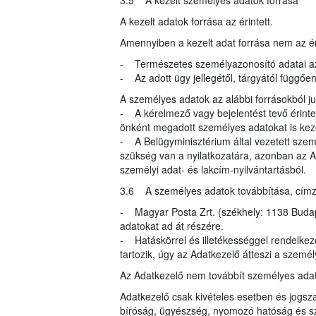
3.5 A kezelt személyes adatok forrása
A kezelt adatok forrása az érintett.
Amennyiben a kezelt adat forrása nem az éri
- Természetes személyazonosító adatai az
- Az adott ügy jellegétől, tárgyától függő
A személyes adatok az alábbi forrásokból 
- A kérelmező vagy bejelentést tevő érinte
önként megadott személyes adatokat is kez
- A Belügyminisztérium által vezetett szem
szükség van a nyilatkozatára, azonban az A
személyi adat- és lakcím-nyilvántartásból.
3.6 A személyes adatok továbbítása, címzett
- Magyar Posta Zrt. (székhely: 1138 Budapes
adatokat ad át részére.
- Hatáskörrel és illetékességgel rendelke
tartozik, úgy az Adatkezelő átteszi a szemé
Az Adatkezelő nem továbbít személyes ada
Adatkezelő csak kivételes esetben és jogsza
bíróság, ügyészség, nyomozó hatóság és s