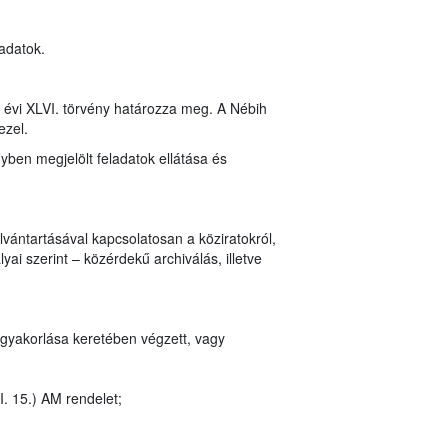
 adatok.
8. évi XLVI. törvény határozza meg. A Nébih
ezel.
nyben megjelölt feladatok ellátása és
vántartásával kapcsolatosan a köziratokról,
ai szerint – közérdekű archiválás, illetve
 gyakorlása keretében végzett, vagy
I. 15.) AM rendelet;