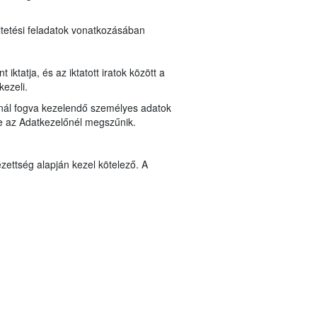
ltetési feladatok vonatkozásában
ktatja, és az iktatott iratok között a
kezeli.
lynál fogva kezelendő személyes adatok
ése az Adatkezelőnél megszűnik.
zettség alapján kezel kötelező. A