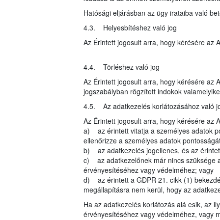
Hatósági eljárásban az ügy irataiba való be
4.3. Helyesbítéshez való jog
Az Érintett jogosult arra, hogy kérésére az
4.4. Törléshez való jog
Az Érintett jogosult arra, hogy kérésére az
jogszabályban rögzített indokok valamelyike 
4.5. Az adatkezelés korlátozásához való j
Az Érintett jogosult arra, hogy kérésére az 
a) az érintett vitatja a személyes adatok p
ellenőrizze a személyes adatok pontosságát
b) az adatkezelés jogellenes, és az érintett
c) az adatkezelőnek már nincs szüksége a sz
érvényesítéséhez vagy védelméhez; vagy
d) az érintett a GDPR 21. cikk (1) bekezdés
megállapításra nem kerül, hogy az adatkezel
Ha az adatkezelés korlátozás alá esik, az il
érvényesítéséhez vagy védelméhez, vagy má