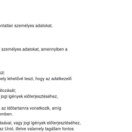
ontatlan személyes adatokat.
ozó személyes adatokat, amennyiben a
ül:
ely lehetővé teszi, hogy az adatkezelő
átozását;
jogi igények előterjesztéséhez,
a az időtartamra vonatkozik, amíg
zemben.
ásával, vagy jogi igények előterjesztéséhez,
Unió, illetve valamely tagállam fontos