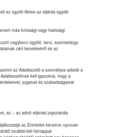
i az ügyfél illetve az eljárás egyéb
ismert más bírósági vagy hatósági
zott nagykorú ügyfél, tanú, szemletárgy-
atainak zárt kezeléséről és az
 szerint az Adatkezelő a személyes adatát a
Adatkezelőnek kell igazolnia, hogy a
érdekeivel, jogaival és szabadságaival
, az – az adott eljárási jogszabály
ájékoztatja az Érintettet kérelme nyomán
áridő további két hónappal