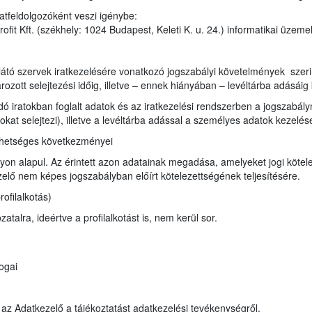
atfeldolgozóként veszi igénybe:
it Kft. (székhely: 1024 Budapest, Keleti K. u. 24.) informatikai üzeme
e
átó szervek iratkezelésére vonatkozó jogszabályi követelmények szerint i
ozott selejtezési időig, illetve – ennek hiányában – levéltárba adásáig 
ndó iratokban foglalt adatok és az iratkezelési rendszerben a jogszabá
ratokat selejtezi), illetve a levéltárba adással a személyes adatok kezel
ehetséges következményei
on alapul. Az érintett azon adatainak megadása, amelyeket jogi kötele
lő nem képes jogszabályban előírt kötelezettségének teljesítésére.
ofilalkotás)
talra, ideértve a profilalkotást is, nem kerül sor.
ogai
a az Adatkezelő a tájékoztatást adatkezelési tevékenységről.