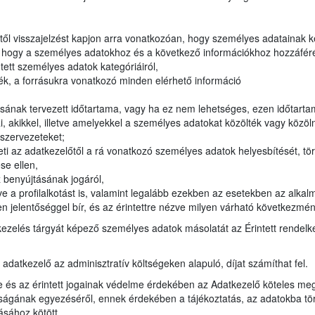
lőtől visszajelzést kapjon arra vonatkozóan, hogy személyes adatainak 
, hogy a személyes adatokhoz és a következő információkhoz hozzáféré
ntett személyes adatok kategóriáiról,
ék, a forrásukra vonatkozó minden elérhető információ
sának tervezett időtartama, vagy ha ez nem lehetséges, ezen időtar
 akikkel, illetve amelyekkel a személyes adatokat közölték vagy közöln
i szervezeteket;
ti az adatkezelőtől a rá vonatkozó személyes adatok helyesbítését, tör
se ellen,
 benyújtásának jogáról,
e a profilalkotást is, valamint legalább ezekben az esetekben az alkalm
n jelentőséggel bír, és az érintettre nézve milyen várható következmén
kezelés tárgyát képező személyes adatok másolatát az Érintett rendel
z adatkezelő az adminisztratív költségeken alapuló, díjat számíthat fel.
e és az érintett jogainak védelme érdekében az Adatkezelő köteles meg
ágának egyezéséről, ennek érdekében a tájékoztatás, az adatokba törté
ásához kötött.