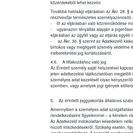
közérdekéből lehet kezelni.
Továbbá hatósági eljárásban az Ákr. 28. § al
résztvevője természetes személyazonosító 
- őt az eljárásban való közreműködése mia
- ugyanazon tényállás alapján a jogerősen 
eljárásban az ügyfél vagy az eljárás egyéb r
- az Ákr. 30. § szerint az Adatkezelő kisk
birtokos vagy megfigyelt személy védelme ér
iratbetekintési jog korlátozásáról.
4.6. A tiltakozáshoz való jog
Az Érintett személy saját helyzetével kapcso
jelen adatkezelési tájékoztatóban megjelöl
személyes adat kezelését olyan kényszerítő 
szemben, vagy amelyek jogi igények előter
5. Az érintetti joggyakorlás általános szabá
Amennyiben a személyes adat szolgáltatása j
rendelkezéseire figyelemmel – a kérelem vi
Az Adatkezelő indokolatlan késedelem nélkül
hozott intézkedésekről. Szükség esetén, fi