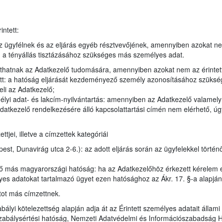
ntett:
 ügyfélnek és az eljárás egyéb résztvevőjének, amennyiben azokat n
en a tényállás tisztázásához szükséges más személyes adat.
juthatnak az Adatkezelő tudomására, amennyiben azokat nem az érintet
tt: a hatóság eljárását kezdeményező személy azonosításához szükség
eli az Adatkezelő;
élyi adat- és lakcím-nyilvántartás: amennyiben az Adatkezelő valamel
datkezelő rendelkezésére álló kapcsolattartási címén nem elérhető, úgy
jei, illetve a címzettek kategóriái
t, Dunavirág utca 2-6.): az adott eljárás során az ügyfelekkel történ
ző más magyarországi hatóság: ha az Adatkezelőhöz érkezett kérelem 
lyes adatokat tartalmazó ügyet ezen hatósághoz az Ákr. 17. §-a alapján
tot más címzettnek.
bályi kötelezettség alapján adja át az Érintett személyes adatait állam
zabálysértési hatóság, Nemzeti Adatvédelmi és Információszabadság 