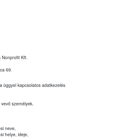
 Nonprofit Kft.
ca 69.
a üggyel kapcsolatos adatkezelés
t vevő személyek.
si neve,
i helye, ideje,