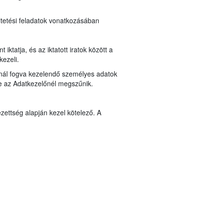
ltetési feladatok vonatkozásában
ktatja, és az iktatott iratok között a
kezeli.
lynál fogva kezelendő személyes adatok
ése az Adatkezelőnél megszűnik.
zettség alapján kezel kötelező. A