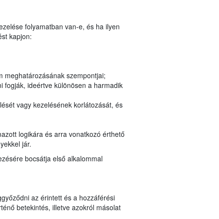
kezelése folyamatban van-e, és ha ilyen
st kapjon:
tam meghatározásának szempontjai;
i fogják, ideértve különösen a harmadik
lését vagy kezelésének korlátozását, és
azott logikára és arra vonatkozó érthető
yekkel jár.
kezésére bocsátja első alkalommal
győződni az érintett és a hozzáférési
nő betekintés, illetve azokról másolat