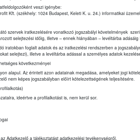
atfeldolgozóként veszi igénybe:
it Kft. (székhely: 1024 Budapest, Keleti K. u. 24.) informatikai üzeme
e
átó szervek iratkezelésére vonatkozó jogszabályi követelmények szerint i
ozott selejtezési időig, illetve – ennek hiányában – levéltárba adásáig 
ndó iratokban foglalt adatok és az iratkezelési rendszerben a jogszabá
ratokat selejtezi), illetve a levéltárba adással a személyes adatok kezel
ehetséges következményei
on alapul. Az érintett azon adatainak megadása, amelyeket jogi kötele
lő nem képes jogszabályban előírt kötelezettségének teljesítésére.
ofilalkotás)
talra, ideértve a profilalkotást is, nem kerül sor.
ogai
a az Adatkezelő a tájékoztatást adatkezelési tevékenységről.