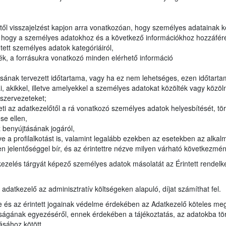
lőtől visszajelzést kapjon arra vonatkozóan, hogy személyes adatainak 
, hogy a személyes adatokhoz és a következő információkhoz hozzáféré
ntett személyes adatok kategóriáiról,
ék, a forrásukra vonatkozó minden elérhető információ
sának tervezett időtartama, vagy ha ez nem lehetséges, ezen időtar
 akikkel, illetve amelyekkel a személyes adatokat közölték vagy közöln
i szervezeteket;
ti az adatkezelőtől a rá vonatkozó személyes adatok helyesbítését, tör
se ellen,
 benyújtásának jogáról,
e a profilalkotást is, valamint legalább ezekben az esetekben az alkalm
n jelentőséggel bír, és az érintettre nézve milyen várható következmén
kezelés tárgyát képező személyes adatok másolatát az Érintett rendel
z adatkezelő az adminisztratív költségeken alapuló, díjat számíthat fel.
e és az érintett jogainak védelme érdekében az Adatkezelő köteles meg
ágának egyezéséről, ennek érdekében a tájékoztatás, az adatokba törté
ásához kötött.