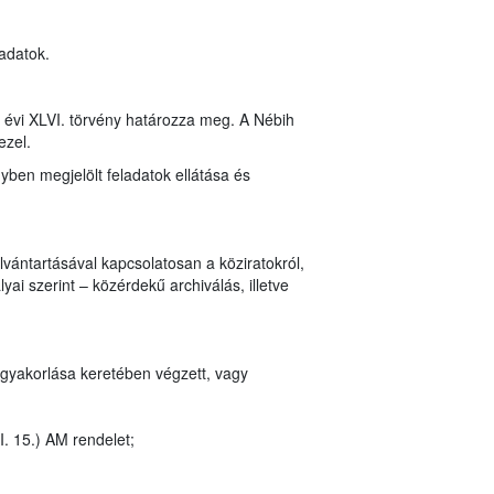
 adatok.
8. évi XLVI. törvény határozza meg. A Nébih
ezel.
nyben megjelölt feladatok ellátása és
vántartásával kapcsolatosan a köziratokról,
ai szerint – közérdekű archiválás, illetve
 gyakorlása keretében végzett, vagy
I. 15.) AM rendelet;