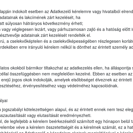
apján indokolt esetben az Adatkezelő kérelemre vagy hivatalból elrendel
adatainak és lakcímének zárt kezelését, ha
tt súlyosan hátrányos következmény érheti;
vagy véglegesen lezárt, vagy párhuzamosan zajló és a hatóság előtt 
észtvevője adatainak zárt kezelését rendelték el.
orú, a cselekvőképtelen és a cselekvőképességében részlegesen korláto
dekében erre irányuló kérelem nélkül is dönthet az érintett személy ad
latos okokból bármikor tiltakozhat az adatkezelés ellen, ha álláspontja
t céllal összefüggésben nem megfelelően kezelné. Ebben az esetben az 
erejű jogos okok indokolják, amelyek elsőbbséget élveznek az érintett 
jesztéséhez, érvényesítéséhez vagy védelméhez kapcsolódnak.
lyai
ogszabályi kötelezettségen alapul, és az érintett ennek nem tesz eleget
sszautasítását vagy elutasítását eredményezheti.
, de legfeljebb a kérelem beérkezésétől számított egy hónapon belül t
gyelembe véve a kérelem összetettségét és a kérelmek számát, ez a hat