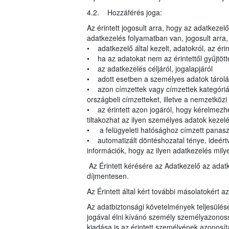
4.2. Hozzáférés joga:
Az érintett jogosult arra, hogy az adatkeze
adatkezelés folyamatban van, jogosult arra
• adatkezelő által kezelt, adatokról, az éri
• ha az adatokat nem az érintettől gyűjtött
• az adatkezelés céljáról, jogalapjáról
• adott esetben a személyes adatok tárolá
• azon címzettek vagy címzettek kategóriái,
országbeli címzetteket, illetve a nemzetköz
• az érintett azon jogáról, hogy kérelmezhe
tiltakozhat az ilyen személyes adatok kezelé
• a felügyeleti hatósághoz címzett panasz
• automatizált döntéshozatal ténye, ideértv
információk, hogy az ilyen adatkezelés milye
Az Érintett kérésére az Adatkezelő az adat
díjmentesen.
Az Érintett által kért további másolatokért a
Az adatbiztonsági követelmények teljesülés
jogával élni kívánó személy személyazonoss
kiadása is az érintett személyének azonosít