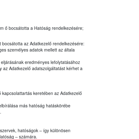
em ő bocsátotta a Hatóság rendelkezésére;
t bocsátotta az Adatkezelő rendelkezésére:
es személyes adatok mellett az általa
y eljárásának eredményes lefolytatásához
 az Adatkezelő adatszolgáltatást kérhet a
ő kapcsolattartás keretében az Adatkezelő
elbírálása más hatóság hatáskörébe
.
i szervek, hatóságok – így különösen
Hatóság – számára.