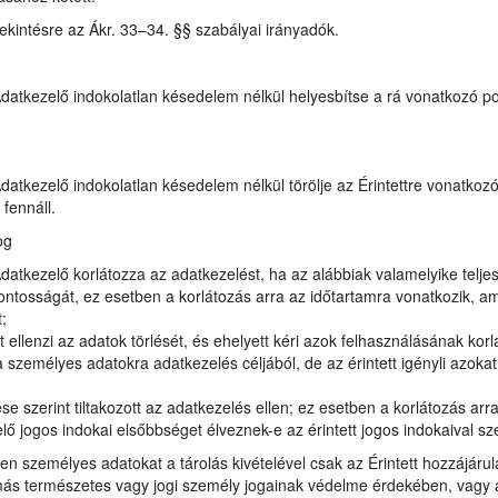
tekintésre az Ákr. 33–34. §§ szabályai irányadók.
 Adatkezelő indokolatlan késedelem nélkül helyesbítse a rá vonatkozó p
 Adatkezelő indokolatlan késedelem nélkül törölje az Érintettre vonatk
fennáll.
og
Adatkezelő korlátozza az adatkezelést, ha az alábbiak valamelyike teljes
ontosságát, ez esetben a korlátozás arra az időtartamra vonatkozik, am
;
 ellenzi az adatok törlését, és ehelyett kéri azok felhasználásának korl
emélyes adatokra adatkezelés céljából, de az érintett igényli azokat 
e szerint tiltakozott az adatkezelés ellen; ez esetben a korlátozás arr
ő jogos indokai elsőbbséget élveznek-e az érintett jogos indokaival s
yen személyes adatokat a tárolás kivételével csak az Érintett hozzájárul
s természetes vagy jogi személy jogainak védelme érdekében, vagy az 