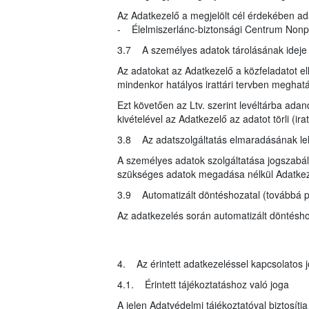
Az Adatkezelő a megjelölt cél érdekében ad
- Élelmiszerlánc-biztonsági Centrum Nonprof
3.7 A személyes adatok tárolásának idej
Az adatokat az Adatkezelő a közfeladatot ell
mindenkor hatályos irattári tervben meghatár
Ezt követően az Ltv. szerint levéltárba ada
kivételével az Adatkezelő az adatot törli (i
3.8 Az adatszolgáltatás elmaradásának l
A személyes adatok szolgáltatása jogszabály
szükséges adatok megadása nélkül Adatkeze
3.9 Automatizált döntéshozatal (továbbá pr
Az adatkezelés során automatizált döntéshoza
4. Az érintett adatkezeléssel kapcsolatos j
4.1. Érintett tájékoztatáshoz való joga
A jelen Adatvédelmi tájékoztatóval biztosítj