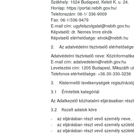
Székhely: 1024 Budapest, Keleti K. u. 24.
Honlap: https://portal.nebih.gov.hu/
Telefonszám: 06-1/ 336-9009
Fax: 06-1/336-9479
E-mail cím: ugyfelszolgalat@nebih.gov.hu
Képviselő: dr. Nemes Imre elnök
Képviselő elérhetősége: elnok@nebih.hu
2. Az adatvédelmi tisztviselő elérhetősége
Adatvédelmi tisztviselő neve: Közinformatika
E-mail cím: adatvedelem@nebih.gov.hu
Levelezési cím: 1205 Budapest, Mikszáth ut
Telefonos elérhetősége: +36-30-330-3236
3. Kistermelői tevékenységek regisztrációj
3.1 Érintettek kategóriái
Az Adatkezelő közhatalmi eljárásaiban rész
3.2 Kezelt adatok köre
- az eljárásban részt vevő személy neve,
- az eljárásban részt vevő személy születé
- az eljárásban részt vevő személy születés