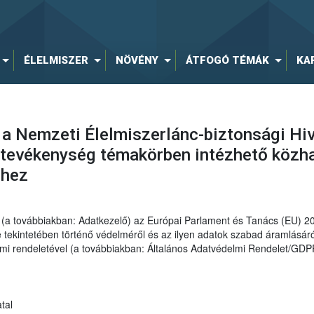
ÉLELMISZER
NÖVÉNY
ÁTFOGÓ TÉMÁK
KA
 a Nemzeti Élelmiszerlánc-biztonsági Hiv
tevékenység témakörben intézhető közha
éhez
al (a továbbiakban: Adatkezelő) az Európai Parlament és Tanács (EU) 
ekintetében történő védelméről és az ilyen adatok szabad áramlásáról
elmi rendeletével (a továbbiakban: Általános Adatvédelmi Rendelet/GDP
tal