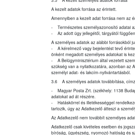
3.5 A kezelt személyes adatok forrása
A kezelt adatok forrása az érintett.
Amennyiben a kezelt adat forrása nem az éri
- Természetes személyazonosító adatai az
- Az adott ügy jellegétől, tárgyától függő
A személyes adatok az alábbi forrásokból 
- A kérelmező vagy bejelentést tevő érinte
önként megadott személyes adatokat is kez
- A Belügyminisztérium által vezetett szem
szükség van a nyilatkozatára, azonban az A
személyi adat- és lakcím-nyilvántartásból.
3.6 A személyes adatok továbbítása, címzett
- Magyar Posta Zrt. (székhely: 1138 Budapes
adatokat ad át részére.
- Hatáskörrel és illetékességgel rendelke
tartozik, úgy az Adatkezelő átteszi a szemé
Az Adatkezelő nem továbbít személyes ada
Adatkezelő csak kivételes esetben és jogsza
bíróság, ügyészség, nyomozó hatóság és s