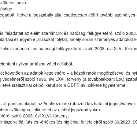
zületési neve,
tősége,
adott, illetve a jogszabály által esetlegesen előírt további személyes
tási feladatait az élelmiszerláncról és hatósági felügyeletéről szóló 200
ntartási és egyéb eljárásokat folytat, amely során személyes adatokat k
élelmiszerláncról és hatósági felügyeletéről szóló 2008. évi XLVI. törvé
lenteni nyilvántartásba vétel céljából.
ét követően az adatok kezelésére – a közokiratok megőrzésével és nyil
 védelméről szóló 1995. évi LXVI. törvény (a továbbiakban: Ltv.) szabály
lletve statisztikai célból kerül sor a GDPR 89. cikkére figyelemmel.
 e) pontján alapul, az Adatkezelőre ruházott közhatalmi jogosítványok
ben szükséges, tekintettel az alábbi jogszabályokra:
téről szóló 2008. évi XLVI. törvény;
iszer-előállítás és -értékesítés higiéniai feltételeiről szóló 60/2023. (X