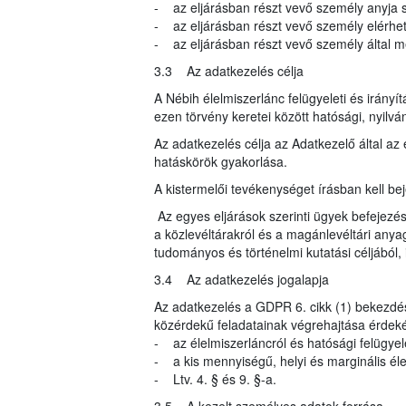
- az eljárásban részt vevő személy anyja s
- az eljárásban részt vevő személy elérhe
- az eljárásban részt vevő személy által meg
3.3 Az adatkezelés célja
A Nébih élelmiszerlánc felügyeleti és irányí
ezen törvény keretei között hatósági, nyilvá
Az adatkezelés célja az Adatkezelő által az 
hatáskörök gyakorlása.
A kistermelői tevékenységet írásban kell beje
Az egyes eljárások szerinti ügyek befejezés
a közlevéltárakról és a magánlevéltári anyag
tudományos és történelmi kutatási céljából, i
3.4 Az adatkezelés jogalapja
Az adatkezelés a GDPR 6. cikk (1) bekezdés
közérdekű feladatainak végrehajtása érdeké
- az élelmiszerláncról és hatósági felügyele
- a kis mennyiségű, helyi és marginális élelm
- Ltv. 4. § és 9. §-a.