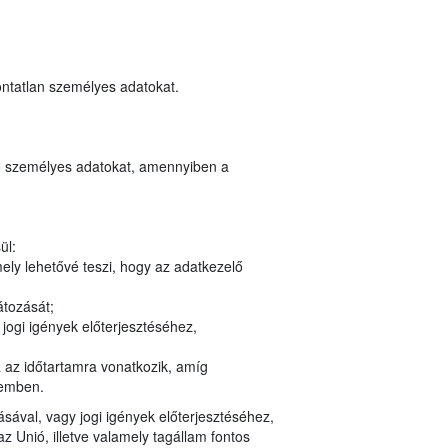
ontatlan személyes adatokat.
ozó személyes adatokat, amennyiben a
ül:
ely lehetővé teszi, hogy az adatkezelő
átozását;
jogi igények előterjesztéséhez,
a az időtartamra vonatkozik, amíg
zemben.
ásával, vagy jogi igények előterjesztéséhez,
Unió, illetve valamely tagállam fontos