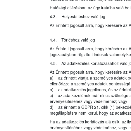
Hatósági eljárásban az ügy irataiba való be
4.3. Helyesbítéshez való jog
Az Érintett jogosult arra, hogy kérésére az
4.4. Törléshez való jog
Az Érintett jogosult arra, hogy kérésére az
jogszabályban rögzített indokok valamelyike 
4.5. Az adatkezelés korlátozásához való j
Az Érintett jogosult arra, hogy kérésére az 
a) az érintett vitatja a személyes adatok p
ellenőrizze a személyes adatok pontosságát
b) az adatkezelés jogellenes, és az érintett
c) az adatkezelőnek már nincs szüksége a sz
érvényesítéséhez vagy védelméhez; vagy
d) az érintett a GDPR 21. cikk (1) bekezdés
megállapításra nem kerül, hogy az adatkezel
Ha az adatkezelés korlátozás alá esik, az il
érvényesítéséhez vagy védelméhez, vagy má