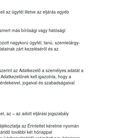
i az ügyfél illetve az eljárás egyéb
ismert más bírósági vagy hatósági
zott nagykorú ügyfél, tanú, szemletárgy-
atainak zárt kezeléséről és az
 szerint az Adatkezelő a személyes adatát a
Adatkezelőnek kell igazolnia, hogy a
érdekeivel, jogaival és szabadságaival
, az – az adott eljárási jogszabály
ájékoztatja az Érintettet kérelme nyomán
áridő további két hónappal