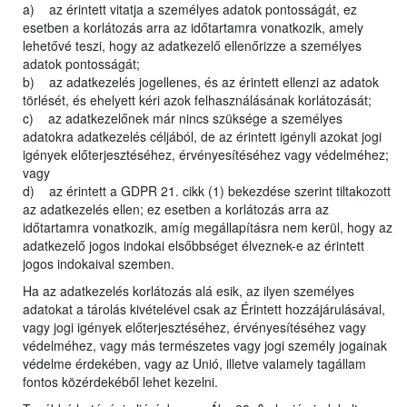
a) az érintett vitatja a személyes adatok pontosságát, ez
esetben a korlátozás arra az időtartamra vonatkozik, amely
lehetővé teszi, hogy az adatkezelő ellenőrizze a személyes
adatok pontosságát;
b) az adatkezelés jogellenes, és az érintett ellenzi az adatok
törlését, és ehelyett kéri azok felhasználásának korlátozását;
c) az adatkezelőnek már nincs szüksége a személyes
adatokra adatkezelés céljából, de az érintett igényli azokat jogi
igények előterjesztéséhez, érvényesítéséhez vagy védelméhez;
vagy
d) az érintett a GDPR 21. cikk (1) bekezdése szerint tiltakozott
az adatkezelés ellen; ez esetben a korlátozás arra az
időtartamra vonatkozik, amíg megállapításra nem kerül, hogy az
adatkezelő jogos indokai elsőbbséget élveznek-e az érintett
jogos indokaival szemben.
Ha az adatkezelés korlátozás alá esik, az ilyen személyes
adatokat a tárolás kivételével csak az Érintett hozzájárulásával,
vagy jogi igények előterjesztéséhez, érvényesítéséhez vagy
védelméhez, vagy más természetes vagy jogi személy jogainak
védelme érdekében, vagy az Unió, illetve valamely tagállam
fontos közérdekéből lehet kezelni.