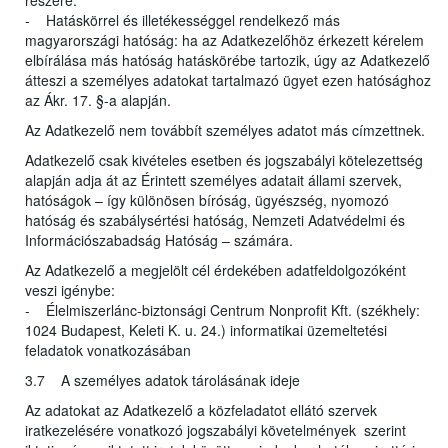
részére.
- Hatáskörrel és illetékességgel rendelkező más
magyarországi hatóság: ha az Adatkezelőhöz érkezett kérelem
elbírálása más hatóság hatáskörébe tartozik, úgy az Adatkezelő
átteszi a személyes adatokat tartalmazó ügyet ezen hatósághoz
az Ákr. 17. §-a alapján.
Az Adatkezelő nem továbbít személyes adatot más címzettnek.
Adatkezelő csak kivételes esetben és jogszabályi kötelezettség
alapján adja át az Érintett személyes adatait állami szervek,
hatóságok – így különösen bíróság, ügyészség, nyomozó
hatóság és szabálysértési hatóság, Nemzeti Adatvédelmi és
Információszabadság Hatóság – számára.
Az Adatkezelő a megjelölt cél érdekében adatfeldolgozóként
veszi igénybe:
- Élelmiszerlánc-biztonsági Centrum Nonprofit Kft. (székhely:
1024 Budapest, Keleti K. u. 24.) informatikai üzemeltetési
feladatok vonatkozásában
3.7 A személyes adatok tárolásának ideje
Az adatokat az Adatkezelő a közfeladatot ellátó szervek
iratkezelésére vonatkozó jogszabályi követelmények szerint