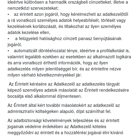
ideértve különösen a harmadik országbeli címzetteket, illetve a
nemzetközi szervezeteket;
• az érintett azon jogáról, hogy kérelmezheti az adatkezelőtől
a rá vonatkozó személyes adatok helyesbítését, törlését vagy
kezelésének korlátozását, és tiltakozhat az ilyen személyes
adatok kezelése ellen,
• a felügyeleti hatósághoz címzett panasz benyújtásának
jogáról,
• automatizált döntéshozatal ténye, ideértve a profilalkotást is,
valamint legalább ezekben az esetekben az alkalmazott logikára
és arra vonatkozó érthető információk, hogy az ilyen
adatkezelés milyen jelentőséggel bír, és az érintettre nézve
milyen várható következményekkel jár.
Az Érintett kérésére az Adatkezelő az adatkezelés tárgyát
képező személyes adatok másolatát az Érintett rendelkezésére
bocsátja első alkalommal díjmentesen.
Az Érintett által kért további másolatokért az adatkezelő az
adminisztratív költségeken alapuló, díjat számíthat fel.
Az adatbiztonsági követelmények teljesülése és az érintett
jogainak védelme érdekében az Adatkezelő köteles
meggyőződni az érintett és a hozzáférési jogával élni kívánó