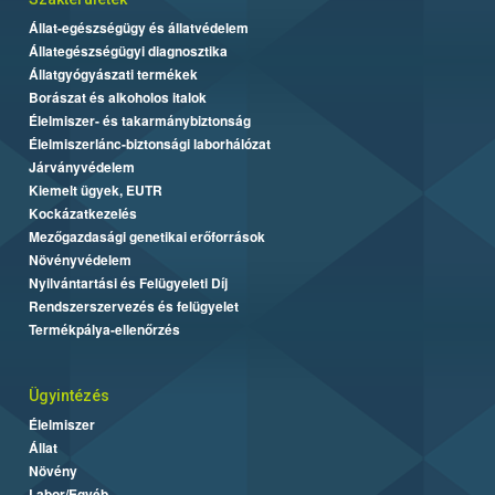
Állat-egészségügy és állatvédelem
Állategészségügyi diagnosztika
Állatgyógyászati termékek
Borászat és alkoholos italok
Élelmiszer- és takarmánybiztonság
Élelmiszerlánc-biztonsági laborhálózat
Járványvédelem
Kiemelt ügyek, EUTR
Kockázatkezelés
Mezőgazdasági genetikai erőforrások
Növényvédelem
Nyilvántartási és Felügyeleti Díj
Rendszerszervezés és felügyelet
Termékpálya-ellenőrzés
Ügyintézés
Élelmiszer
Állat
Növény
Labor/Egyéb