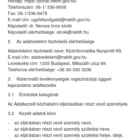
Honlap: https://portal.nebih.gov.hu/
Telefonszám: 06-1/ 336-9009
Fax: 06-1/336-9479
E-mail cím: ugyfelszolgalat@nebih.gov.hu
Képviselő: dr. Nemes Imre elnök
Képviselő elérhetősége: elnok@nebih.hu
2. Az adatvédelmi tisztviselő elérhetősége
Adatvédelmi tisztviselő neve: Közinformatika Nonprofit Kft.
E-mail cím: adatvedelem@nebih.gov.hu
Levelezési cím: 1205 Budapest, Mikszáth utca 69.
Telefonos elérhetősége: +36-30-330-3236
3. Kistermelői tevékenységek regisztrációja üggyel
kapcsolatos adatkezelés
3.1 Érintettek kategóriái
Az Adatkezelő közhatalmi eljárásaiban részt vevő személyek.
3.2 Kezelt adatok köre
- az eljárásban részt vevő személy neve,
- az eljárásban részt vevő személy születési neve,
- az eljárásban részt vevő személy születési helye, ideje,