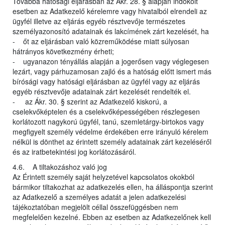
Továbbá hatósági eljárásban az Ákr. 28. § alapján indokolt
esetben az Adatkezelő kérelemre vagy hivatalból elrendeli az
ügyfél illetve az eljárás egyéb résztvevője természetes
személyazonosító adatainak és lakcímének zárt kezelését, ha
- őt az eljárásban való közreműködése miatt súlyosan
hátrányos következmény érheti;
- ugyanazon tényállás alapján a jogerősen vagy véglegesen
lezárt, vagy párhuzamosan zajló és a hatóság előtt ismert más
bírósági vagy hatósági eljárásban az ügyfél vagy az eljárás
egyéb résztvevője adatainak zárt kezelését rendelték el.
- az Ákr. 30. § szerint az Adatkezelő kiskorú, a
cselekvőképtelen és a cselekvőképességében részlegesen
korlátozott nagykorú ügyfél, tanú, szemletárgy-birtokos vagy
megfigyelt személy védelme érdekében erre irányuló kérelem
nélkül is dönthet az érintett személy adatainak zárt kezeléséről
és az iratbetekintési jog korlátozásáról.
4.6. A tiltakozáshoz való jog
Az Érintett személy saját helyzetével kapcsolatos okokból
bármikor tiltakozhat az adatkezelés ellen, ha álláspontja szerint
az Adatkezelő a személyes adatát a jelen adatkezelési
tájékoztatóban megjelölt céllal összefüggésben nem
megfelelően kezelné. Ebben az esetben az Adatkezelőnek kell