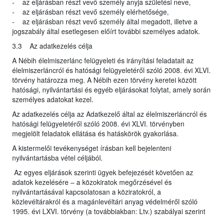
- az eljárásban részt vevő személy anyja születési neve,
- az eljárásban részt vevő személy elérhetősége,
- az eljárásban részt vevő személy által megadott, illetve a
jogszabály által esetlegesen előírt további személyes adatok.
3.3 Az adatkezelés célja
A Nébih élelmiszerlánc felügyeleti és irányítási feladatait az
élelmiszerláncról és hatósági felügyeletéről szóló 2008. évi XLVI.
törvény határozza meg. A Nébih ezen törvény keretei között
hatósági, nyilvántartási és egyéb eljárásokat folytat, amely során
személyes adatokat kezel.
Az adatkezelés célja az Adatkezelő által az élelmiszerláncról és
hatósági felügyeletéről szóló 2008. évi XLVI. törvényben
megjelölt feladatok ellátása és hatáskörök gyakorlása.
A kistermelői tevékenységet írásban kell bejelenteni
nyilvántartásba vétel céljából.
Az egyes eljárások szerinti ügyek befejezését követően az
adatok kezelésére – a közokiratok megőrzésével és
nyilvántartásával kapcsolatosan a köziratokról, a
közlevéltárakról és a magánlevéltári anyag védelméről szóló
1995. évi LXVI. törvény (a továbbiakban: Ltv.) szabályai szerint