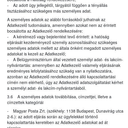
- Az adott ügy jellegétől, tárgyától függően a tényállás
tisztázásához szükséges más személyes adat.
A személyes adatok az alábbi forrásokból juthatnak az
Adatkezelő tudomására, amennyiben azokat nem az érintett
bocsátotta az Adatkezelő rendelkezésére:
- A kérelmező vagy bejelentést tevő érintett: a hatóság
eljárását kezdeményező személy azonosításához szükséges
személyes adatok mellett az általa önként megadott személyes
adatokat is kezeli az Adatkezelő;
- A Belügyminisztérium által vezetett személyi adat- és lakcím-
nyilvántartás: amennyiben az Adatkezelő valamely eljárásának
eredményes lefolytatásához szükség van a nyilatkozatára,
azonban az Adatkezelő rendelkezésére álló kapcsolattartási
címén nem elérhető, úgy az Adatkezelő adatszolgáltatást kérhet
a személyi adat- és lakcím-nyilvántartásból.
3.6 A személyes adatok továbbítása, címzettjei, illetve a
címzettek kategóriái
- Magyar Posta Zrt. (székhely: 1138 Budapest, Dunavirág utca
2-6.): az adott eljárás során az ügyfelekkel történő
kapcsolattartás keretében az Adatkezelő adatokat ad át