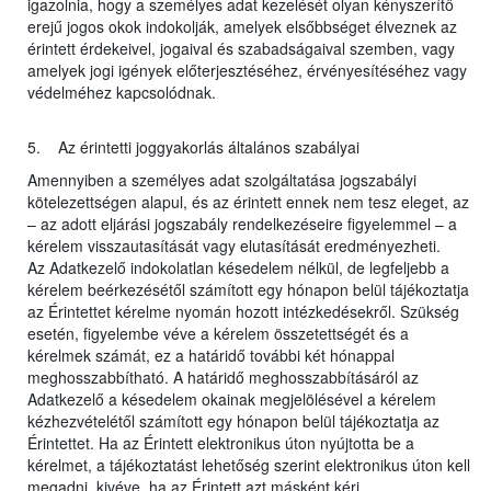
igazolnia, hogy a személyes adat kezelését olyan kényszerítő
erejű jogos okok indokolják, amelyek elsőbbséget élveznek az
érintett érdekeivel, jogaival és szabadságaival szemben, vagy
amelyek jogi igények előterjesztéséhez, érvényesítéséhez vagy
védelméhez kapcsolódnak.
5. Az érintetti joggyakorlás általános szabályai
Amennyiben a személyes adat szolgáltatása jogszabályi
kötelezettségen alapul, és az érintett ennek nem tesz eleget, az
– az adott eljárási jogszabály rendelkezéseire figyelemmel – a
kérelem visszautasítását vagy elutasítását eredményezheti.
Az Adatkezelő indokolatlan késedelem nélkül, de legfeljebb a
kérelem beérkezésétől számított egy hónapon belül tájékoztatja
az Érintettet kérelme nyomán hozott intézkedésekről. Szükség
esetén, figyelembe véve a kérelem összetettségét és a
kérelmek számát, ez a határidő további két hónappal
meghosszabbítható. A határidő meghosszabbításáról az
Adatkezelő a késedelem okainak megjelölésével a kérelem
kézhezvételétől számított egy hónapon belül tájékoztatja az
Érintettet. Ha az Érintett elektronikus úton nyújtotta be a
kérelmet, a tájékoztatást lehetőség szerint elektronikus úton kell
megadni, kivéve, ha az Érintett azt másként kéri.