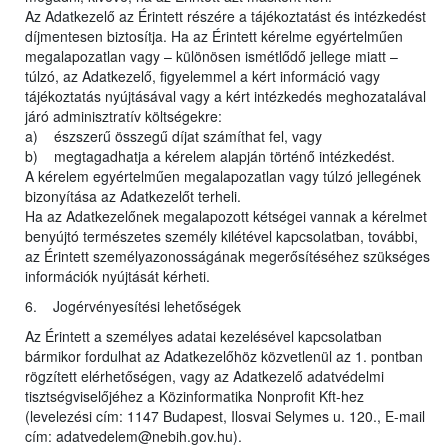
Az Adatkezelő az Érintett részére a tájékoztatást és intézkedést
díjmentesen biztosítja. Ha az Érintett kérelme egyértelműen
megalapozatlan vagy – különösen ismétlődő jellege miatt –
túlzó, az Adatkezelő, figyelemmel a kért információ vagy
tájékoztatás nyújtásával vagy a kért intézkedés meghozatalával
járó adminisztratív költségekre:
a) észszerű összegű díjat számíthat fel, vagy
b) megtagadhatja a kérelem alapján történő intézkedést.
A kérelem egyértelműen megalapozatlan vagy túlzó jellegének
bizonyítása az Adatkezelőt terheli.
Ha az Adatkezelőnek megalapozott kétségei vannak a kérelmet
benyújtó természetes személy kilétével kapcsolatban, további,
az Érintett személyazonosságának megerősítéséhez szükséges
információk nyújtását kérheti.
6. Jogérvényesítési lehetőségek
Az Érintett a személyes adatai kezelésével kapcsolatban
bármikor fordulhat az Adatkezelőhöz közvetlenül az 1. pontban
rögzített elérhetőségen, vagy az Adatkezelő adatvédelmi
tisztségviselőjéhez a Közinformatika Nonprofit Kft-hez
(levelezési cím: 1147 Budapest, Ilosvai Selymes u. 120., E-mail
cím: adatvedelem@nebih.gov.hu).