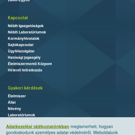
Kapcsolat
Nébih Igazgatóságok
Nébih Laboratóriumok
Kormányhivatalok
Sajtókapcsolat
Ügyfélszolgálat
Hatósági jogsegély
Élelmiszermentő Központ
Hírlevél feliratkozás
Gyakori kérdések
Élelmiszer
Állat
Növény
Laboratóriumok
Labor/Egyéb
Adatkezelési tájékoztatónkban
megismerheti, hogyan
gondoskodunk személyes adatai védelméről. Weboldalunk