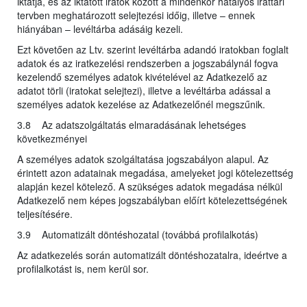
iktatja, és az iktatott iratok között a mindenkor hatályos irattári
tervben meghatározott selejtezési időig, illetve – ennek
hiányában – levéltárba adásáig kezeli.
Ezt követően az Ltv. szerint levéltárba adandó iratokban foglalt
adatok és az iratkezelési rendszerben a jogszabálynál fogva
kezelendő személyes adatok kivételével az Adatkezelő az
adatot törli (iratokat selejtezi), illetve a levéltárba adással a
személyes adatok kezelése az Adatkezelőnél megszűnik.
3.8 Az adatszolgáltatás elmaradásának lehetséges
következményei
A személyes adatok szolgáltatása jogszabályon alapul. Az
érintett azon adatainak megadása, amelyeket jogi kötelezettség
alapján kezel kötelező. A szükséges adatok megadása nélkül
Adatkezelő nem képes jogszabályban előírt kötelezettségének
teljesítésére.
3.9 Automatizált döntéshozatal (továbbá profilalkotás)
Az adatkezelés során automatizált döntéshozatalra, ideértve a
profilalkotást is, nem kerül sor.