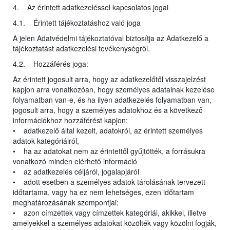
4. Az érintett adatkezeléssel kapcsolatos jogai
4.1. Érintett tájékoztatáshoz való joga
A jelen Adatvédelmi tájékoztatóval biztosítja az Adatkezelő a
tájékoztatást adatkezelési tevékenységről.
4.2. Hozzáférés joga:
Az érintett jogosult arra, hogy az adatkezelőtől visszajelzést
kapjon arra vonatkozóan, hogy személyes adatainak kezelése
folyamatban van-e, és ha ilyen adatkezelés folyamatban van,
jogosult arra, hogy a személyes adatokhoz és a következő
információkhoz hozzáférést kapjon:
• adatkezelő által kezelt, adatokról, az érintett személyes
adatok kategóriáiról,
• ha az adatokat nem az érintettől gyűjtötték, a forrásukra
vonatkozó minden elérhető információ
• az adatkezelés céljáról, jogalapjáról
• adott esetben a személyes adatok tárolásának tervezett
időtartama, vagy ha ez nem lehetséges, ezen időtartam
meghatározásának szempontjai;
• azon címzettek vagy címzettek kategóriái, akikkel, illetve
amelyekkel a személyes adatokat közölték vagy közölni fogják,