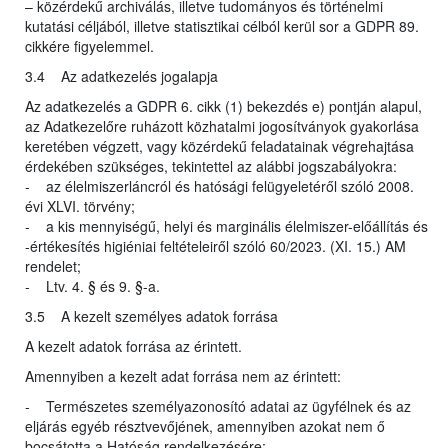
– közérdekű archiválás, illetve tudományos és történelmi
kutatási céljából, illetve statisztikai célból kerül sor a GDPR 89.
cikkére figyelemmel.
3.4 Az adatkezelés jogalapja
Az adatkezelés a GDPR 6. cikk (1) bekezdés e) pontján alapul,
az Adatkezelőre ruházott közhatalmi jogosítványok gyakorlása
keretében végzett, vagy közérdekű feladatainak végrehajtása
érdekében szükséges, tekintettel az alábbi jogszabályokra:
- az élelmiszerláncról és hatósági felügyeletéről szóló 2008.
évi XLVI. törvény;
- a kis mennyiségű, helyi és marginális élelmiszer-előállítás és
-értékesítés higiéniai feltételeiről szóló 60/2023. (XI. 15.) AM
rendelet;
- Ltv. 4. § és 9. §-a.
3.5 A kezelt személyes adatok forrása
A kezelt adatok forrása az érintett.
Amennyiben a kezelt adat forrása nem az érintett:
- Természetes személyazonosító adatai az ügyfélnek és az
eljárás egyéb résztvevőjének, amennyiben azokat nem ő
bocsátotta a Hatóság rendelkezésére;