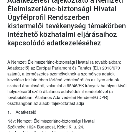
Adatkezelési tájékoztató a Nemzeti
Élelmiszerlánc-biztonsági Hivatal
Ügyfélprofil Rendszerben
kistermelői tevékenység témakörben
intézhető közhatalmi eljárásaihoz
kapcsolódó adatkezeléséhez
A Nemzeti Élelmiszerlánc-biztonsági Hivatal (a továbbiakban:
Adatkezelő) az Európai Parlament és Tanács (EU) 2016/679
számú, a természetes személyeknek a személyes adatok
kezelése tekintetében történő védelméről és az ilyen adatok
szabad áramlásáról, valamint a 95/46/EK irányelv hatályon kívül
helyezéséről szóló általános adatvédelmi rendeletével (a
továbbiakban: Általános Adatvédelmi Rendelet/GDPR)
összhangban az alábbi tájékoztatást adja
1. Adatkezelő
Név: Nemzeti Élelmiszerlánc-biztonsági Hivatal
Székhely: 1024 Budapest, Keleti K. u. 24.