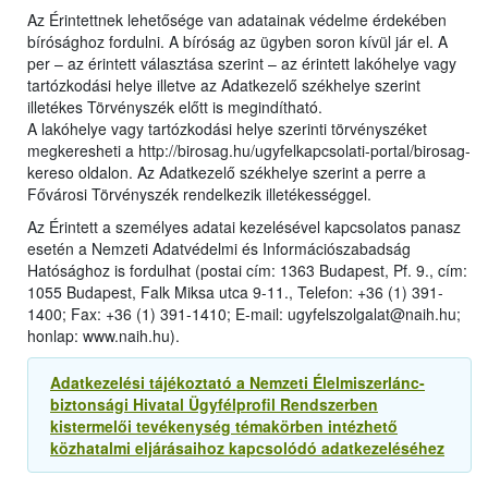
Az Érintettnek lehetősége van adatainak védelme érdekében
bírósághoz fordulni. A bíróság az ügyben soron kívül jár el. A
per – az érintett választása szerint – az érintett lakóhelye vagy
tartózkodási helye illetve az Adatkezelő székhelye szerint
illetékes Törvényszék előtt is megindítható.
A lakóhelye vagy tartózkodási helye szerinti törvényszéket
megkeresheti a http://birosag.hu/ugyfelkapcsolati-portal/birosag-
kereso oldalon. Az Adatkezelő székhelye szerint a perre a
Fővárosi Törvényszék rendelkezik illetékességgel.
Az Érintett a személyes adatai kezelésével kapcsolatos panasz
esetén a Nemzeti Adatvédelmi és Információszabadság
Hatósághoz is fordulhat (postai cím: 1363 Budapest, Pf. 9., cím:
1055 Budapest, Falk Miksa utca 9-11., Telefon: +36 (1) 391-
1400; Fax: +36 (1) 391-1410; E-mail: ugyfelszolgalat@naih.hu;
honlap: www.naih.hu).
Adatkezelési tájékoztató a Nemzeti Élelmiszerlánc-
biztonsági Hivatal Ügyfélprofil Rendszerben
kistermelői tevékenység témakörben intézhető
közhatalmi eljárásaihoz kapcsolódó adatkezeléséhez