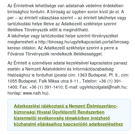
Az Érintettnek lehetősége van adatainak védelme érdekében
bírósághoz fordulni. A bíróság az ügyben soron kívül jár el. A
per – az érintett választása szerint – az érintett lakóhelye vagy
tartózkodási helye illetve az Adatkezelő székhelye szerint
illetékes Törvényszék előtt is megindítható.
A lakóhelye vagy tartózkodási helye szerinti törvényszéket
megkeresheti a http://birosag.hu/ugyfelkapcsolati-portal/birosag-
kereso oldalon. Az Adatkezelő székhelye szerint a perre a
Fővárosi Törvényszék rendelkezik illetékességgel.
Az Érintett a személyes adatai kezelésével kapcsolatos panasz
esetén a Nemzeti Adatvédelmi és Információszabadság
Hatósághoz is fordulhat (postai cím: 1363 Budapest, Pf. 9., cím:
1055 Budapest, Falk Miksa utca 9-11., Telefon: +36 (1) 391-
1400; Fax: +36 (1) 391-1410; E-mail: ugyfelszolgalat@naih.hu;
honlap: www.naih.hu).
Adatkezelési tájékoztató a Nemzeti Élelmiszerlánc-
biztonsági Hivatal Ügyfélprofil Rendszerben
kistermelői tevékenység témakörben intézhető
közhatalmi eljárásaihoz kapcsolódó adatkezeléséhez