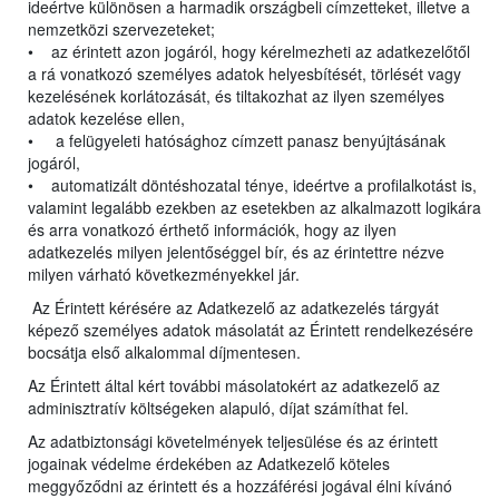
ideértve különösen a harmadik országbeli címzetteket, illetve a
nemzetközi szervezeteket;
• az érintett azon jogáról, hogy kérelmezheti az adatkezelőtől
a rá vonatkozó személyes adatok helyesbítését, törlését vagy
kezelésének korlátozását, és tiltakozhat az ilyen személyes
adatok kezelése ellen,
• a felügyeleti hatósághoz címzett panasz benyújtásának
jogáról,
• automatizált döntéshozatal ténye, ideértve a profilalkotást is,
valamint legalább ezekben az esetekben az alkalmazott logikára
és arra vonatkozó érthető információk, hogy az ilyen
adatkezelés milyen jelentőséggel bír, és az érintettre nézve
milyen várható következményekkel jár.
Az Érintett kérésére az Adatkezelő az adatkezelés tárgyát
képező személyes adatok másolatát az Érintett rendelkezésére
bocsátja első alkalommal díjmentesen.
Az Érintett által kért további másolatokért az adatkezelő az
adminisztratív költségeken alapuló, díjat számíthat fel.
Az adatbiztonsági követelmények teljesülése és az érintett
jogainak védelme érdekében az Adatkezelő köteles
meggyőződni az érintett és a hozzáférési jogával élni kívánó