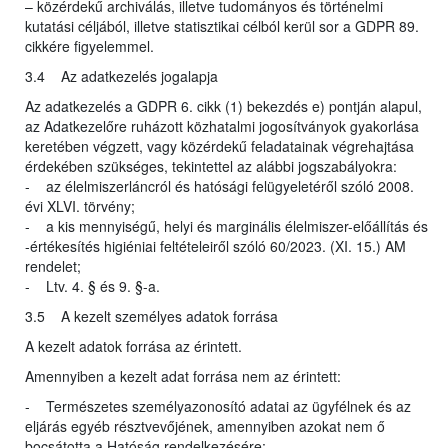
– közérdekű archiválás, illetve tudományos és történelmi
kutatási céljából, illetve statisztikai célból kerül sor a GDPR 89.
cikkére figyelemmel.
3.4 Az adatkezelés jogalapja
Az adatkezelés a GDPR 6. cikk (1) bekezdés e) pontján alapul,
az Adatkezelőre ruházott közhatalmi jogosítványok gyakorlása
keretében végzett, vagy közérdekű feladatainak végrehajtása
érdekében szükséges, tekintettel az alábbi jogszabályokra:
- az élelmiszerláncról és hatósági felügyeletéről szóló 2008.
évi XLVI. törvény;
- a kis mennyiségű, helyi és marginális élelmiszer-előállítás és
-értékesítés higiéniai feltételeiről szóló 60/2023. (XI. 15.) AM
rendelet;
- Ltv. 4. § és 9. §-a.
3.5 A kezelt személyes adatok forrása
A kezelt adatok forrása az érintett.
Amennyiben a kezelt adat forrása nem az érintett:
- Természetes személyazonosító adatai az ügyfélnek és az
eljárás egyéb résztvevőjének, amennyiben azokat nem ő
bocsátotta a Hatóság rendelkezésére;