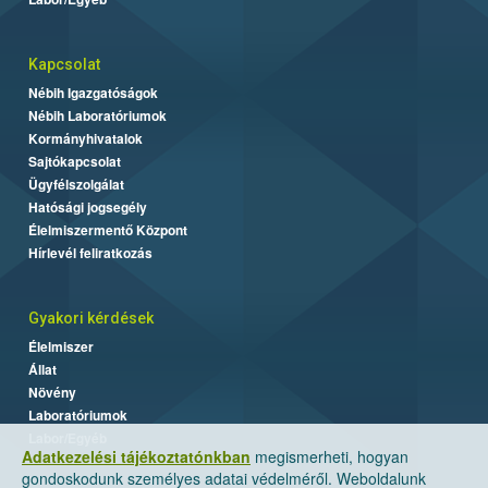
Kapcsolat
Nébih Igazgatóságok
Nébih Laboratóriumok
Kormányhivatalok
Sajtókapcsolat
Ügyfélszolgálat
Hatósági jogsegély
Élelmiszermentő Központ
Hírlevél feliratkozás
Gyakori kérdések
Élelmiszer
Állat
Növény
Laboratóriumok
Labor/Egyéb
Adatkezelési tájékoztatónkban
megismerheti, hogyan
gondoskodunk személyes adatai védelméről. Weboldalunk