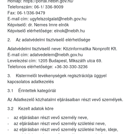
Honlap: https://portal.nebih.gov.hu/
Telefonszám: 06-1/ 336-9009
Fax: 06-1/336-9479
E-mail cím: ugyfelszolgalat@nebih.gov.hu
Képviselő: dr. Nemes Imre elnök
Képviselő elérhetősége: elnok@nebih.hu
2. Az adatvédelmi tisztviselő elérhetősége
Adatvédelmi tisztviselő neve: Közinformatika Nonprofit Kft.
E-mail cím: adatvedelem@nebih.gov.hu
Levelezési cím: 1205 Budapest, Mikszáth utca 69.
Telefonos elérhetősége: +36-30-330-3236
3. Kistermelői tevékenységek regisztrációja üggyel
kapcsolatos adatkezelés
3.1 Érintettek kategóriái
Az Adatkezelő közhatalmi eljárásaiban részt vevő személyek.
3.2 Kezelt adatok köre
- az eljárásban részt vevő személy neve,
- az eljárásban részt vevő személy születési neve,
- az eljárásban részt vevő személy születési helye, ideje,