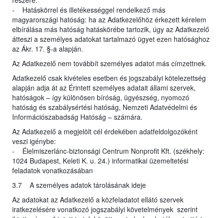
részére.
- Hatáskörrel és illetékességgel rendelkező más
magyarországi hatóság: ha az Adatkezelőhöz érkezett kérelem
elbírálása más hatóság hatáskörébe tartozik, úgy az Adatkezelő
átteszi a személyes adatokat tartalmazó ügyet ezen hatósághoz
az Ákr. 17. §-a alapján.
Az Adatkezelő nem továbbít személyes adatot más címzettnek.
Adatkezelő csak kivételes esetben és jogszabályi kötelezettség
alapján adja át az Érintett személyes adatait állami szervek,
hatóságok – így különösen bíróság, ügyészség, nyomozó
hatóság és szabálysértési hatóság, Nemzeti Adatvédelmi és
Információszabadság Hatóság – számára.
Az Adatkezelő a megjelölt cél érdekében adatfeldolgozóként
veszi igénybe:
- Élelmiszerlánc-biztonsági Centrum Nonprofit Kft. (székhely:
1024 Budapest, Keleti K. u. 24.) informatikai üzemeltetési
feladatok vonatkozásában
3.7 A személyes adatok tárolásának ideje
Az adatokat az Adatkezelő a közfeladatot ellátó szervek
iratkezelésére vonatkozó jogszabályi követelmények szerint