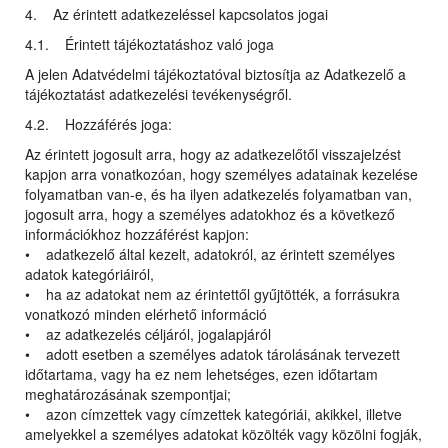
4. Az érintett adatkezeléssel kapcsolatos jogai
4.1. Érintett tájékoztatáshoz való joga
A jelen Adatvédelmi tájékoztatóval biztosítja az Adatkezelő a
tájékoztatást adatkezelési tevékenységről.
4.2. Hozzáférés joga:
Az érintett jogosult arra, hogy az adatkezelőtől visszajelzést
kapjon arra vonatkozóan, hogy személyes adatainak kezelése
folyamatban van-e, és ha ilyen adatkezelés folyamatban van,
jogosult arra, hogy a személyes adatokhoz és a következő
információkhoz hozzáférést kapjon:
• adatkezelő által kezelt, adatokról, az érintett személyes
adatok kategóriáiról,
• ha az adatokat nem az érintettől gyűjtötték, a forrásukra
vonatkozó minden elérhető információ
• az adatkezelés céljáról, jogalapjáról
• adott esetben a személyes adatok tárolásának tervezett
időtartama, vagy ha ez nem lehetséges, ezen időtartam
meghatározásának szempontjai;
• azon címzettek vagy címzettek kategóriái, akikkel, illetve
amelyekkel a személyes adatokat közölték vagy közölni fogják,