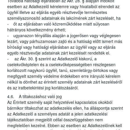
Továbbá hatósági eljárásban az Ákr. 28. § alapján indokolt
esetben az Adatkezelő kérelemre vagy hivatalból elrendeli az
ügyfél illetve az eljárás egyéb résztvevője természetes
személyazonosító adatainak és lakcímének zárt kezelését, ha
- őt az eljárásban való közreműködése miatt súlyosan
hátrányos következmény érheti;
- ugyanazon tényállás alapján a jogerősen vagy véglegesen
lezárt, vagy párhuzamosan zajló és a hatóság előtt ismert más
bírósági vagy hatósági eljárásban az ügyfél vagy az eljárás
egyéb résztvevője adatainak zárt kezelését rendelték el.
- az Ákr. 30. § szerint az Adatkezelő kiskorú, a
cselekvőképtelen és a cselekvőképességében részlegesen
korlátozott nagykorú ügyfél, tanú, szemletárgy-birtokos vagy
megfigyelt személy védelme érdekében erre irányuló kérelem
nélkül is dönthet az érintett személy adatainak zárt kezeléséről
és az iratbetekintési jog korlátozásáról.
4.6. A tiltakozáshoz való jog
Az Érintett személy saját helyzetével kapcsolatos okokból
bármikor tiltakozhat az adatkezelés ellen, ha álláspontja szerint
az Adatkezelő a személyes adatát a jelen adatkezelési
tájékoztatóban megjelölt céllal összefüggésben nem
megfelelően kezelné. Ebben az esetben az Adatkezelőnek kell