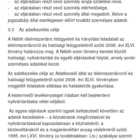
- az eljárásban részt vevő személy anyja születési neve,
- az eljárásban részt vevő személy elérhetősége,
- az eljárásban részt vevő személy által megadott, illetve a
jogszabály által esetlegesen előírt további személyes adatok.
3.3 Az adatkezelés célja
A Nébih élelmiszerlánc felügyeleti és irányítási feladatait az
élelmiszerláncról és hatósági felügyeletéről szóló 2008. évi XLVI.
törvény határozza meg. A Nébih ezen törvény keretei között
hatósági, nyilvántartási és egyéb eljárásokat folytat, amely során
személyes adatokat kezel.
Az adatkezelés célja az Adatkezelő által az élelmiszerláncról és
hatósági felügyeletéről szóló 2008. évi XLVI. törvényben
megjelölt feladatok ellátása és hatáskörök gyakorlása.
A kistermelői tevékenységet írásban kell bejelenteni
nyilvántartásba vétel céljából.
Az egyes eljárások szerinti ügyek befejezését követően az
adatok kezelésére – a közokiratok megőrzésével és
nyilvántartásával kapcsolatosan a köziratokról, a
közlevéltárakról és a magánlevéltári anyag védelméről szóló
1995. évi LXVI. törvény (a továbbiakban: Ltv.) szabályai szerint