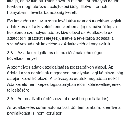
iktatja, és az iktatott iratok között a mindenkor hatályos irattári
tervben meghatározott selejtezési időig, illetve – ennek
hiányában – levéltárba adásáig kezeli.
Ezt követően az Ltv. szerint levéltárba adandó iratokban foglalt
adatok és az iratkezelési rendszerben a jogszabálynál fogva
kezelendő személyes adatok kivételével az Adatkezelő az
adatot törli (iratokat selejtezi), illetve a levéltárba adással a
személyes adatok kezelése az Adatkezelőnél megszűnik.
3.8 Az adatszolgáltatás elmaradásának lehetséges
következményei
A személyes adatok szolgáltatása jogszabályon alapul. Az
érintett azon adatainak megadása, amelyeket jogi kötelezettség
alapján kezel kötelező. A szükséges adatok megadása nélkül
Adatkezelő nem képes jogszabályban előírt kötelezettségének
teljesítésére.
3.9 Automatizált döntéshozatal (továbbá profilalkotás)
Az adatkezelés során automatizált döntéshozatalra, ideértve a
profilalkotást is, nem kerül sor.