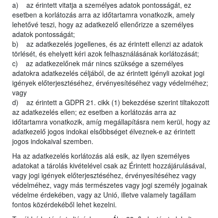
a) az érintett vitatja a személyes adatok pontosságát, ez
esetben a korlátozás arra az időtartamra vonatkozik, amely
lehetővé teszi, hogy az adatkezelő ellenőrizze a személyes
adatok pontosságát;
b) az adatkezelés jogellenes, és az érintett ellenzi az adatok
törlését, és ehelyett kéri azok felhasználásának korlátozását;
c) az adatkezelőnek már nincs szüksége a személyes
adatokra adatkezelés céljából, de az érintett igényli azokat jogi
igények előterjesztéséhez, érvényesítéséhez vagy védelméhez;
vagy
d) az érintett a GDPR 21. cikk (1) bekezdése szerint tiltakozott
az adatkezelés ellen; ez esetben a korlátozás arra az
időtartamra vonatkozik, amíg megállapításra nem kerül, hogy az
adatkezelő jogos indokai elsőbbséget élveznek-e az érintett
jogos indokaival szemben.
Ha az adatkezelés korlátozás alá esik, az ilyen személyes
adatokat a tárolás kivételével csak az Érintett hozzájárulásával,
vagy jogi igények előterjesztéséhez, érvényesítéséhez vagy
védelméhez, vagy más természetes vagy jogi személy jogainak
védelme érdekében, vagy az Unió, illetve valamely tagállam
fontos közérdekéből lehet kezelni.