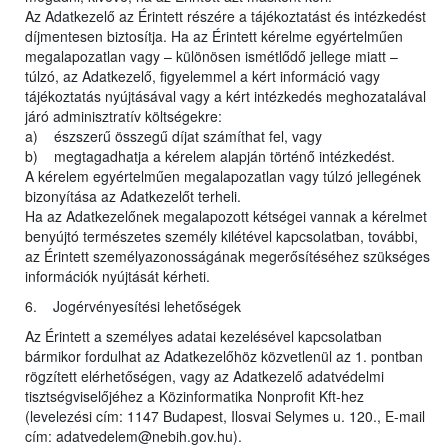
Az Adatkezelő az Érintett részére a tájékoztatást és intézkedést
díjmentesen biztosítja. Ha az Érintett kérelme egyértelműen
megalapozatlan vagy – különösen ismétlődő jellege miatt –
túlzó, az Adatkezelő, figyelemmel a kért információ vagy
tájékoztatás nyújtásával vagy a kért intézkedés meghozatalával
járó adminisztratív költségekre:
a) észszerű összegű díjat számíthat fel, vagy
b) megtagadhatja a kérelem alapján történő intézkedést.
A kérelem egyértelműen megalapozatlan vagy túlzó jellegének
bizonyítása az Adatkezelőt terheli.
Ha az Adatkezelőnek megalapozott kétségei vannak a kérelmet
benyújtó természetes személy kilétével kapcsolatban, további,
az Érintett személyazonosságának megerősítéséhez szükséges
információk nyújtását kérheti.
6. Jogérvényesítési lehetőségek
Az Érintett a személyes adatai kezelésével kapcsolatban
bármikor fordulhat az Adatkezelőhöz közvetlenül az 1. pontban
rögzített elérhetőségen, vagy az Adatkezelő adatvédelmi
tisztségviselőjéhez a Közinformatika Nonprofit Kft-hez
(levelezési cím: 1147 Budapest, Ilosvai Selymes u. 120., E-mail
cím: adatvedelem@nebih.gov.hu).