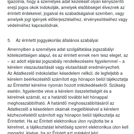
igazolnia, hogy a személyes adat kezelését olyan kényszerítő
erejű jogos okok indokolják, amelyek elsőbbséget élveznek az
érintett érdekeivel, jogaival és szabadságaival szemben, vagy
amelyek jogi igények előterjesztéséhez, érvényesítéséhez vagy
védelméhez kapcsolódnak.
5. Az érintetti joggyakorlás általános szabályai
Amennyiben a személyes adat szolgáltatása jogszabályi
kötelezettségen alapul, és az érintett ennek nem tesz eleget, az
– az adott eljárási jogszabály rendelkezéseire figyelemmel – a
kérelem visszautasítását vagy elutasítását eredményezheti.
Az Adatkezelő indokolatlan késedelem nélkül, de legfeljebb a
kérelem beérkezésétől számított egy hónapon belül tájékoztatja
az Érintettet kérelme nyomán hozott intézkedésekről. Szükség
esetén, figyelembe véve a kérelem összetettségét és a
kérelmek számát, ez a határidő további két hónappal
meghosszabbítható. A határidő meghosszabbításáról az
Adatkezelő a késedelem okainak megjelölésével a kérelem
kézhezvételétől számított egy hónapon belül tájékoztatja az
Érintettet. Ha az Érintett elektronikus úton nyújtotta be a
kérelmet, a tájékoztatást lehetőség szerint elektronikus úton kell
megadni, kivéve, ha az Érintett azt másként kéri.