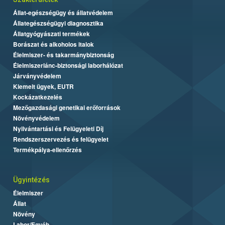
Állat-egészségügy és állatvédelem
Állategészségügyi diagnosztika
Állatgyógyászati termékek
Borászat és alkoholos italok
Élelmiszer- és takarmánybiztonság
Élelmiszerlánc-biztonsági laborhálózat
Járványvédelem
Kiemelt ügyek, EUTR
Kockázatkezelés
Mezőgazdasági genetikai erőforrások
Növényvédelem
Nyilvántartási és Felügyeleti Díj
Rendszerszervezés és felügyelet
Termékpálya-ellenőrzés
Ügyintézés
Élelmiszer
Állat
Növény
Labor/Egyéb