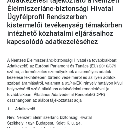
Adatkezelési tájékoztató a Nemzeti
Élelmiszerlánc-biztonsági Hivatal
Ügyfélprofil Rendszerben
kistermelői tevékenység témakörben
intézhető közhatalmi eljárásaihoz
kapcsolódó adatkezeléséhez
A Nemzeti Élelmiszerlánc-biztonsági Hivatal (a továbbiakban:
Adatkezelő) az Európai Parlament és Tanács (EU) 2016/679
számú, a természetes személyeknek a személyes adatok
kezelése tekintetében történő védelméről és az ilyen adatok
szabad áramlásáról, valamint a 95/46/EK irányelv hatályon kívül
helyezéséről szóló általános adatvédelmi rendeletével (a
továbbiakban: Általános Adatvédelmi Rendelet/GDPR)
összhangban az alábbi tájékoztatást adja
1. Adatkezelő
Név: Nemzeti Élelmiszerlánc-biztonsági Hivatal
Székhely: 1024 Budapest, Keleti K. u. 24.