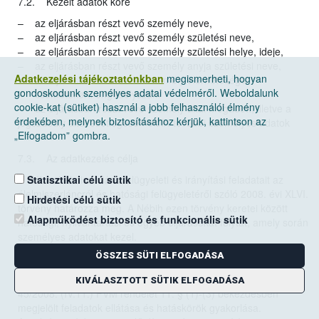
7.2. Kezelt adatok köre
– az eljárásban részt vevő személy neve,
– az eljárásban részt vevő személy születési neve,
– az eljárásban részt vevő személy születési helye, ideje,
– az eljárásban részt vevő személy anyja születési neve,
Adatkezelési tájékoztatónkban
megismerheti, hogyan
– az eljárásban részt vevő személy elérhetősége
gondoskodunk személyes adatai védelméről. Weboldalunk
– csemetekerti engedélyszám
cookie-kat (sütiket) használ a jobb felhasználói élmény
– az eljárásban részt vevő személy által megadott, illetve a
érdekében, melynek biztosításához kérjük, kattintson az
jogszabály által esetlegesen előírt további személyes adatok
„Elfogadom” gombra.
7.3. Az adatkezelés célja
Statisztikai célú sütik
A Nébih élelmiszerlánc felügyeleti és irányítási feladatait az
élelmiszerláncról és hatósági felügyeletéről szóló 2008. évi XLVI.
Hirdetési célú sütik
törvény határozza meg. A Nébih ezen törvény keretei között
Alapműködést biztosító és funkcionális sütik
hatósági, nyilvántartási és egyéb eljárásokat folytat, amely során
személyes adatokat kezel.
Az adatkezelés célja az Adatkezelő által az élelmiszerláncról és
ÖSSZES SÜTI ELFOGADÁSA
hatósági felügyeletéről szóló 2008. évi XLVI. törvényben,
dísznövény szaporítóanyagok forgalomba hozataláról szóló
KIVÁLASZTOTT SÜTIK ELFOGADÁSA
45/2008. (IV.11.) FVM rendelet 11. § (1)-(3) bekezdésben
megjelölt feladatok ellátása és hatáskörök gyakorlása.