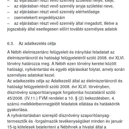
– az eljárásban részt vevő személy születési helye, ideje,
– az eljárásban részt vevő személy anyja születési neve,
– az eljárásban részt vevő személy elérhetősége
– csemetekerti engedélyszám
– az eljárásban részt vevő személy által megadott, illetve a
jogszabály által esetlegesen előírt további személyes adatok
6.3. Az adatkezelés célja
A Nébih élelmiszerlánc felügyeleti és irányítási feladatait az
élelmiszerláncról és hatósági felügyeletéről szóló 2008. évi XLVI.
törvény határozza meg. A Nébih ezen törvény keretei között
hatósági, nyilvántartási és egyéb eljárásokat folytat, amely során
személyes adatokat kezel.
Az adatkezelés célja az Adatkezelő által az élelmiszerláncról és
hatósági felügyeletéről szóló 2008. évi XLVI. törvényben,
dísznövény szaporítóanyagok forgalomba hozataláról szóló
45/2008. (IV.11.) FVM rendelet a 10. § (2) bekezdésben, 4.
számú mellékletbenmegjelölt feladatok ellátása és hatáskörök
gyakorlása.
A nyilvántartásban szereplő dísznövény szaporítóanyag-
termesztők és -forgalmazók tevékenységüket minden év január
15-ig kötelesek bejelenteni a Nébihnek a hivatal által a