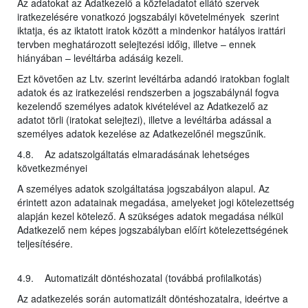
Az adatokat az Adatkezelő a közfeladatot ellátó szervek
iratkezelésére vonatkozó jogszabályi követelmények szerint
iktatja, és az iktatott iratok között a mindenkor hatályos irattári
tervben meghatározott selejtezési időig, illetve – ennek
hiányában – levéltárba adásáig kezeli.
Ezt követően az Ltv. szerint levéltárba adandó iratokban foglalt
adatok és az iratkezelési rendszerben a jogszabálynál fogva
kezelendő személyes adatok kivételével az Adatkezelő az
adatot törli (iratokat selejtezi), illetve a levéltárba adással a
személyes adatok kezelése az Adatkezelőnél megszűnik.
4.8. Az adatszolgáltatás elmaradásának lehetséges
következményei
A személyes adatok szolgáltatása jogszabályon alapul. Az
érintett azon adatainak megadása, amelyeket jogi kötelezettség
alapján kezel kötelező. A szükséges adatok megadása nélkül
Adatkezelő nem képes jogszabályban előírt kötelezettségének
teljesítésére.
4.9. Automatizált döntéshozatal (továbbá profilalkotás)
Az adatkezelés során automatizált döntéshozatalra, ideértve a