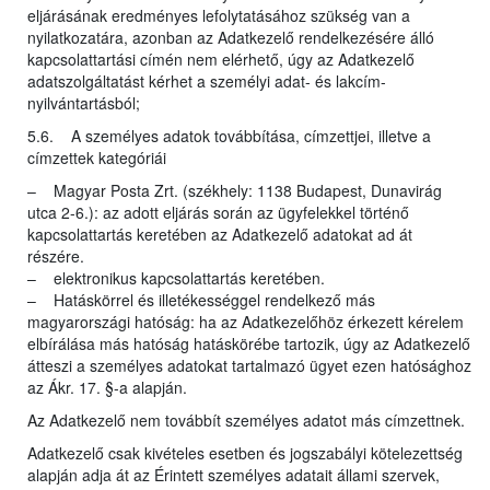
eljárásának eredményes lefolytatásához szükség van a
nyilatkozatára, azonban az Adatkezelő rendelkezésére álló
kapcsolattartási címén nem elérhető, úgy az Adatkezelő
adatszolgáltatást kérhet a személyi adat- és lakcím-
nyilvántartásból;
5.6. A személyes adatok továbbítása, címzettjei, illetve a
címzettek kategóriái
– Magyar Posta Zrt. (székhely: 1138 Budapest, Dunavirág
utca 2-6.): az adott eljárás során az ügyfelekkel történő
kapcsolattartás keretében az Adatkezelő adatokat ad át
részére.
– elektronikus kapcsolattartás keretében.
– Hatáskörrel és illetékességgel rendelkező más
magyarországi hatóság: ha az Adatkezelőhöz érkezett kérelem
elbírálása más hatóság hatáskörébe tartozik, úgy az Adatkezelő
átteszi a személyes adatokat tartalmazó ügyet ezen hatósághoz
az Ákr. 17. §-a alapján.
Az Adatkezelő nem továbbít személyes adatot más címzettnek.
Adatkezelő csak kivételes esetben és jogszabályi kötelezettség
alapján adja át az Érintett személyes adatait állami szervek,