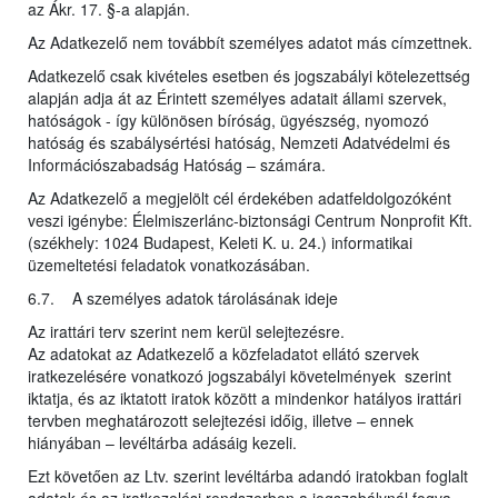
az Ákr. 17. §-a alapján.
Az Adatkezelő nem továbbít személyes adatot más címzettnek.
Adatkezelő csak kivételes esetben és jogszabályi kötelezettség
alapján adja át az Érintett személyes adatait állami szervek,
hatóságok - így különösen bíróság, ügyészség, nyomozó
hatóság és szabálysértési hatóság, Nemzeti Adatvédelmi és
Információszabadság Hatóság – számára.
Az Adatkezelő a megjelölt cél érdekében adatfeldolgozóként
veszi igénybe: Élelmiszerlánc-biztonsági Centrum Nonprofit Kft.
(székhely: 1024 Budapest, Keleti K. u. 24.) informatikai
üzemeltetési feladatok vonatkozásában.
6.7. A személyes adatok tárolásának ideje
Az irattári terv szerint nem kerül selejtezésre.
Az adatokat az Adatkezelő a közfeladatot ellátó szervek
iratkezelésére vonatkozó jogszabályi követelmények szerint
iktatja, és az iktatott iratok között a mindenkor hatályos irattári
tervben meghatározott selejtezési időig, illetve – ennek
hiányában – levéltárba adásáig kezeli.
Ezt követően az Ltv. szerint levéltárba adandó iratokban foglalt