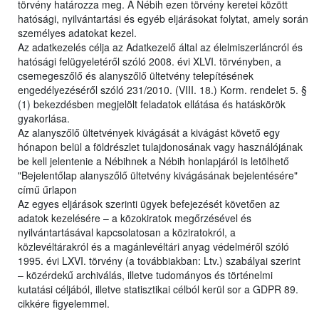
törvény határozza meg. A Nébih ezen törvény keretei között
hatósági, nyilvántartási és egyéb eljárásokat folytat, amely során
személyes adatokat kezel.
Az adatkezelés célja az Adatkezelő által az élelmiszerláncról és
hatósági felügyeletéről szóló 2008. évi XLVI. törvényben, a
csemegeszőlő és alanyszőlő ültetvény telepítésének
engedélyezéséről szóló 231/2010. (VIII. 18.) Korm. rendelet 5. §
(1) bekezdésben megjelölt feladatok ellátása és hatáskörök
gyakorlása.
Az alanyszőlő ültetvények kivágását a kivágást követő egy
hónapon belül a földrészlet tulajdonosának vagy használójának
be kell jelentenie a Nébihnek a Nébih honlapjáról is letölhető
"Bejelentőlap alanyszőlő ültetvény kivágásának bejelentésére"
című űrlapon
Az egyes eljárások szerinti ügyek befejezését követően az
adatok kezelésére – a közokiratok megőrzésével és
nyilvántartásával kapcsolatosan a köziratokról, a
közlevéltárakról és a magánlevéltári anyag védelméről szóló
1995. évi LXVI. törvény (a továbbiakban: Ltv.) szabályai szerint
– közérdekű archiválás, illetve tudományos és történelmi
kutatási céljából, illetve statisztikai célból kerül sor a GDPR 89.
cikkére figyelemmel.