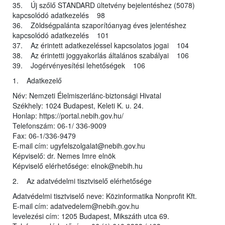
35. Új szőlő STANDARD ültetvény bejelentéshez (5078)
kapcsolódó adatkezelés 98
36. Zöldségpalánta szaporítóanyag éves jelentéshez
kapcsolódó adatkezelés 101
37. Az érintett adatkezeléssel kapcsolatos jogai 104
38. Az érintetti joggyakorlás általános szabályai 106
39. Jogérvényesítési lehetőségek 106
1. Adatkezelő
Név: Nemzeti Élelmiszerlánc-biztonsági Hivatal
Székhely: 1024 Budapest, Keleti K. u. 24.
Honlap: https://portal.nebih.gov.hu/
Telefonszám: 06-1/ 336-9009
Fax: 06-1/336-9479
E-mail cím: ugyfelszolgalat@nebih.gov.hu
Képviselő: dr. Nemes Imre elnök
Képviselő elérhetősége: elnok@nebih.hu
2. Az adatvédelmi tisztviselő elérhetősége
Adatvédelmi tisztviselő neve: Közinformatika Nonprofit Kft.
E-mail cím: adatvedelem@nebih.gov.hu
levelezési cím: 1205 Budapest, Mikszáth utca 69.