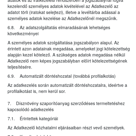
adatok és az iratkezelési rendszerben a jogszabálynál fogva
kezelendő személyes adatok kivételével az Adatkezelő az
adatot törli (iratokat selejtezi), illetve a levéltárba adással a
személyes adatok kezelése az Adatkezelőnél megszűnik.
6.8. Az adatszolgáltatás elmaradásának lehetséges
következményei
A személyes adatok szolgáltatása jogszabályon alapul. Az
érintett azon adatainak megadása, amelyeket jogi kötelezettség
alapján kezel kötelező. A szükséges adatok megadása nélkül
Adatkezelő nem képes jogszabályban előírt kötelezettségének
teljesítésére.
6.9. Automatizált döntéshozatal (továbbá profilalkotás)
Az adatkezelés során automatizált döntéshozatalra, ideértve a
profilalkotást is, nem kerül sor.
7. Dísznövény szaporítóanyag szerződéses termeltetéshez
kapcsolódó adatkezelés
7.1. Érintettek kategóriái
Az Adatkezelő közhatalmi eljárásaiban részt vevő személyek.