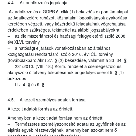
4.4. Az adatkezelés jogalapja
Az adatkezelés a GDPR 6. cikk (1) bekezdés e) pontján alapul,
az Adatkezelőre ruházott közhatalmi jogosítványok gyakorlása
keretében végzett, vagy közérdekű feladatainak végrehajtása
érdekében szükséges, tekintettel az alábbi jogszabályokra:
– az élelmiszerláncról és hatósági felügyeletéről szóló 2008.
évi XLVI. törvény
– a hatósági eljárások vonatkozásában az általános
közigazgatási rendtartásról szóló 2016. évi CL. törvény
(továbbiakban: Ákr.) 27. § (2) bekezdése, valamint a 33–34. §;
– 231/2010. (VIII. 18.) Korm. rendelet a csemegeszőlő és
alanyszőlő ültetvény telepítésének engedélyezéséről 5. § (1)
bekezdés
– Ltv. 4. § és 9. §.
4.5. A kezelt személyes adatok forrása
A kezelt adatok forrása az érintett.
Amennyiben a kezelt adat forrása nem az érintett:
– Természetes személyazonosító adatai az ügyfélnek és az
eljárás egyéb résztvevőjének, amennyiben azokat nem ő