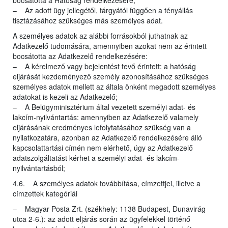
bocsátotta a Hatóság rendelkezésére;
– Az adott ügy jellegétől, tárgyától függően a tényállás
tisztázásához szükséges más személyes adat.
A személyes adatok az alábbi forrásokból juthatnak az
Adatkezelő tudomására, amennyiben azokat nem az érintett
bocsátotta az Adatkezelő rendelkezésére:
– A kérelmező vagy bejelentést tevő érintett: a hatóság
eljárását kezdeményező személy azonosításához szükséges
személyes adatok mellett az általa önként megadott személyes
adatokat is kezeli az Adatkezelő;
– A Belügyminisztérium által vezetett személyi adat- és
lakcím-nyilvántartás: amennyiben az Adatkezelő valamely
eljárásának eredményes lefolytatásához szükség van a
nyilatkozatára, azonban az Adatkezelő rendelkezésére álló
kapcsolattartási címén nem elérhető, úgy az Adatkezelő
adatszolgáltatást kérhet a személyi adat- és lakcím-
nyilvántartásból;
4.6. A személyes adatok továbbítása, címzettjei, illetve a
címzettek kategóriái
– Magyar Posta Zrt. (székhely: 1138 Budapest, Dunavirág
utca 2-6.): az adott eljárás során az ügyfelekkel történő