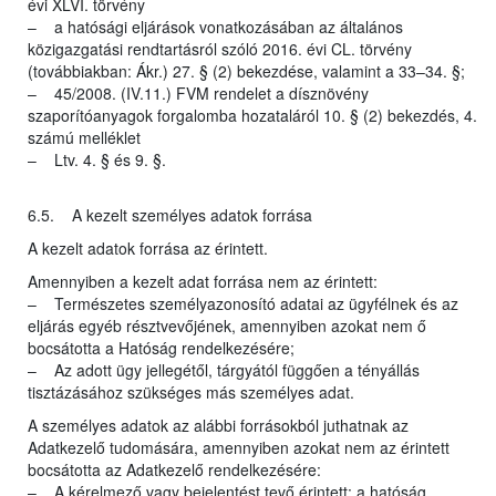
évi XLVI. törvény
– a hatósági eljárások vonatkozásában az általános
közigazgatási rendtartásról szóló 2016. évi CL. törvény
(továbbiakban: Ákr.) 27. § (2) bekezdése, valamint a 33–34. §;
– 45/2008. (IV.11.) FVM rendelet a dísznövény
szaporítóanyagok forgalomba hozataláról 10. § (2) bekezdés, 4.
számú melléklet
– Ltv. 4. § és 9. §.
6.5. A kezelt személyes adatok forrása
A kezelt adatok forrása az érintett.
Amennyiben a kezelt adat forrása nem az érintett:
– Természetes személyazonosító adatai az ügyfélnek és az
eljárás egyéb résztvevőjének, amennyiben azokat nem ő
bocsátotta a Hatóság rendelkezésére;
– Az adott ügy jellegétől, tárgyától függően a tényállás
tisztázásához szükséges más személyes adat.
A személyes adatok az alábbi forrásokból juthatnak az
Adatkezelő tudomására, amennyiben azokat nem az érintett
bocsátotta az Adatkezelő rendelkezésére:
– A kérelmező vagy bejelentést tevő érintett: a hatóság