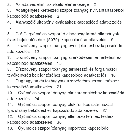
2. Az adatvédelmi tisztviselő elérhetősége 2
3. Adatigénylés kertészeti szaporítóanyag-nyilvántartásokból
kapcsolódó adatkezelés 2
4. Alanyszőlő ültetvény kivágáshoz kapcsolódó adatkezelés
6
5. C.A.C. gyümölcs szaporító alapanyagtermő állományok
éves bejelentésehez (5079) kapcsolódó adatkezelés 9
6. Dísznövény szaporítóanyag éves jelentéshez kapcsolódó
adatkezelés 12
7. Dísznövény szaporítóanyag szerződéses termeltetéshez
kapcsolódó adatkezelés 15
8. Dísznövény szaporítóanyag termesztői és forgalmazói
tevékenység bejelentéséhez kapcsolódó adatkezelés 18
9. Dughagyma és fokhagyma szerződéses termeltetéshez
kapcsolódó adatkezelés 21
10. Gyümölcs szaporítóanyag címkerendeléshez kapcsolódó
adatkezelés 24
11. Gyümölcs szaporítóanyag elektronikus származási
igazolvány beküldéshez kapcsolódó adatkezelés 27
12. Gyümölcs szaporítóanyag ellenőrző termesztéshez
kapcsolódó adatkezelés 30
13. Gyümölcs szaporítóanyag importhoz kapcsolódó