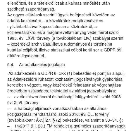
ellenőrizni, és a tételekről csak alkalmas minősítés után
szedhető szaporítóanyag.
Az egyes eljárások szerinti ügyek befejezését követően az
adatok kezelésére – a közokiratok megőrzésével és
nyilvántartásával kapcsolatosan a köziratokról, a
közlevéltárakról és a magánlevéltári anyag védelméről szóló
1995. évi LXVI. törvény (a továbbiakban: Ltv.) szabályai szerint
– közérdekű archiválás, illetve tudományos és történelmi
kutatási céljából, illetve statisztikai célból kerül sor a GDPR 89.
cikkére figyelemmel.
5.4. Az adatkezelés jogalapja
Az adatkezelés a GDPR 6. cikk (1) bekezdés e) pontján alapul,
az Adatkezelőre ruházott közhatalmi jogosítványok gyakorlása
keretében végzett, vagy közérdekű feladatainak végrehajtása
érdekében szükséges, tekintettel az alábbi jogszabályokra:
– az élelmiszerláncról és hatósági felügyeletéről szóló 2008.
évi XLVI. törvény
– a hatósági eljárások vonatkozásában az általános
közigazgatási rendtartásról szóló 2016. évi CL. törvény
(továbbiakban: Ákr.) 27. § (2) bekezdése, valamint a 33–34. §;
– 14/2017 (III. 23.) FM rendelet a gyümölcs szaporítóanyagok