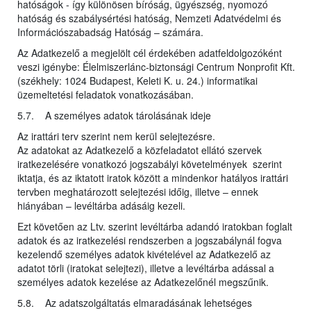
hatóságok - így különösen bíróság, ügyészség, nyomozó
hatóság és szabálysértési hatóság, Nemzeti Adatvédelmi és
Információszabadság Hatóság – számára.
Az Adatkezelő a megjelölt cél érdekében adatfeldolgozóként
veszi igénybe: Élelmiszerlánc-biztonsági Centrum Nonprofit Kft.
(székhely: 1024 Budapest, Keleti K. u. 24.) informatikai
üzemeltetési feladatok vonatkozásában.
5.7. A személyes adatok tárolásának ideje
Az irattári terv szerint nem kerül selejtezésre.
Az adatokat az Adatkezelő a közfeladatot ellátó szervek
iratkezelésére vonatkozó jogszabályi követelmények szerint
iktatja, és az iktatott iratok között a mindenkor hatályos irattári
tervben meghatározott selejtezési időig, illetve – ennek
hiányában – levéltárba adásáig kezeli.
Ezt követően az Ltv. szerint levéltárba adandó iratokban foglalt
adatok és az iratkezelési rendszerben a jogszabálynál fogva
kezelendő személyes adatok kivételével az Adatkezelő az
adatot törli (iratokat selejtezi), illetve a levéltárba adással a
személyes adatok kezelése az Adatkezelőnél megszűnik.
5.8. Az adatszolgáltatás elmaradásának lehetséges