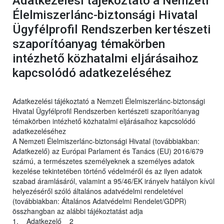
Adatkezelési tájékoztató a Nemzeti
Élelmiszerlánc-biztonsági Hivatal
Ügyfélprofil Rendszerben kertészeti
szaporítóanyag témakörben
intézhető közhatalmi eljárásaihoz
kapcsolódó adatkezeléséhez
Adatkezelési tájékoztató a Nemzeti Élelmiszerlánc-biztonsági
Hivatal Ügyfélprofil Rendszerben kertészeti szaporítóanyag
témakörben intézhető közhatalmi eljárásaihoz kapcsolódó
adatkezeléséhez
A Nemzeti Élelmiszerlánc-biztonsági Hivatal (továbbiakban:
Adatkezelő) az Európai Parlament és Tanács (EU) 2016/679
számú, a természetes személyeknek a személyes adatok
kezelése tekintetében történő védelméről és az ilyen adatok
szabad áramlásáról, valamint a 95/46/EK irányelv hatályon kívül
helyezéséről szóló általános adatvédelmi rendeletével
(továbbiakban: Általános Adatvédelmi Rendelet/GDPR)
összhangban az alábbi tájékoztatást adja
1. Adatkezelő 2