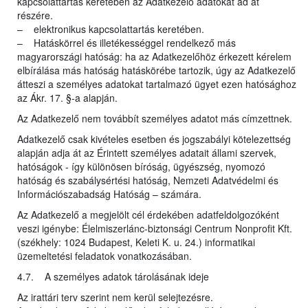
kapcsolattartás keretében az Adatkezelő adatokat ad át
részére.
– elektronikus kapcsolattartás keretében.
– Hatáskörrel és illetékességgel rendelkező más
magyarországi hatóság: ha az Adatkezelőhöz érkezett kérelem
elbírálása más hatóság hatáskörébe tartozik, úgy az Adatkezelő
átteszi a személyes adatokat tartalmazó ügyet ezen hatósághoz
az Ákr. 17. §-a alapján.
Az Adatkezelő nem továbbít személyes adatot más címzettnek.
Adatkezelő csak kivételes esetben és jogszabályi kötelezettség
alapján adja át az Érintett személyes adatait állami szervek,
hatóságok - így különösen bíróság, ügyészség, nyomozó
hatóság és szabálysértési hatóság, Nemzeti Adatvédelmi és
Információszabadság Hatóság – számára.
Az Adatkezelő a megjelölt cél érdekében adatfeldolgozóként
veszi igénybe: Élelmiszerlánc-biztonsági Centrum Nonprofit Kft.
(székhely: 1024 Budapest, Keleti K. u. 24.) informatikai
üzemeltetési feladatok vonatkozásában.
4.7. A személyes adatok tárolásának ideje
Az irattári terv szerint nem kerül selejtezésre.