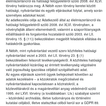
élelmiszerláncról és hatósági felügyeletéről szóló 2008. évi XLVI.
törvény határozza meg. A Nébih ezen törvény keretei között
hatósági, nyilvántartási és egyéb eljárásokat folytat, amely során
személyes adatokat kezel.
Az adatkezelés célja az Adatkezelő által az élelmiszerláncról és
hatósági felügyeletéről szóló 2008. évi XLVI. törvényben, a
növényfajták állami elismeréséről, valamint a szaporítóanyagok
előállításáról és forgalomba hozataláról szóló 2003. évi LII.
törvény 15. § (11)) bekezdésben megjelölt feladatok ellátása és
hatáskörök gyakorlása.
A Nébih, mint nyilvántartást vezető szerv közhiteles hatósági
nyilvántartást vezet a 2003. évi LII. törvény 23. § (1)
bekezdésében felsorolt tevékenységekről. A közhiteles hatósági
nyilvántartásból kizárólag az érintett tevékenység végzésére
való jogosultság igazolása céljából szolgáltatható adat.
Az egyes eljárások szerinti ügyek befejezését követően az
adatok kezelésére – a közokiratok megőrzésével és
nyilvántartásával kapcsolatosan a köziratokról, a
közlevéltárakról és a magánlevéltári anyag védelméről szóló
1995. évi LXVI. törvény (a továbbiakban: Ltv.) szabályai szerint
– közérdekű archiválás, illetve tudományos és történelmi
kutatási céljából, illetve statisztikai célból kerül sor a GDPR 89.