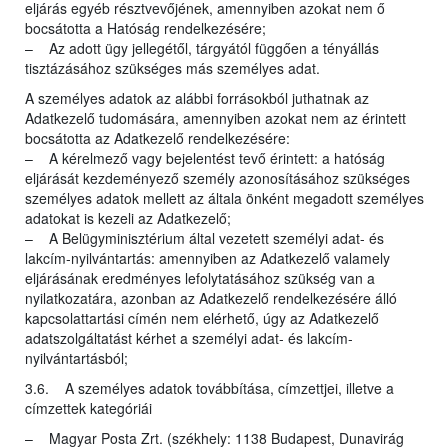
eljárás egyéb résztvevőjének, amennyiben azokat nem ő
bocsátotta a Hatóság rendelkezésére;
– Az adott ügy jellegétől, tárgyától függően a tényállás
tisztázásához szükséges más személyes adat.
A személyes adatok az alábbi forrásokból juthatnak az
Adatkezelő tudomására, amennyiben azokat nem az érintett
bocsátotta az Adatkezelő rendelkezésére:
– A kérelmező vagy bejelentést tevő érintett: a hatóság
eljárását kezdeményező személy azonosításához szükséges
személyes adatok mellett az általa önként megadott személyes
adatokat is kezeli az Adatkezelő;
– A Belügyminisztérium által vezetett személyi adat- és
lakcím-nyilvántartás: amennyiben az Adatkezelő valamely
eljárásának eredményes lefolytatásához szükség van a
nyilatkozatára, azonban az Adatkezelő rendelkezésére álló
kapcsolattartási címén nem elérhető, úgy az Adatkezelő
adatszolgáltatást kérhet a személyi adat- és lakcím-
nyilvántartásból;
3.6. A személyes adatok továbbítása, címzettjei, illetve a
címzettek kategóriái
– Magyar Posta Zrt. (székhely: 1138 Budapest, Dunavirág