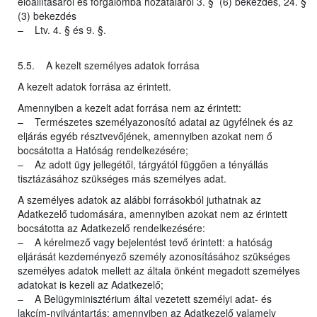
előállításáról és forgalomba hozataláról 3. § (6) bekezdés, 24. §
(3) bekezdés
– Ltv. 4. § és 9. §.
5.5. A kezelt személyes adatok forrása
A kezelt adatok forrása az érintett.
Amennyiben a kezelt adat forrása nem az érintett:
– Természetes személyazonosító adatai az ügyfélnek és az
eljárás egyéb résztvevőjének, amennyiben azokat nem ő
bocsátotta a Hatóság rendelkezésére;
– Az adott ügy jellegétől, tárgyától függően a tényállás
tisztázásához szükséges más személyes adat.
A személyes adatok az alábbi forrásokból juthatnak az
Adatkezelő tudomására, amennyiben azokat nem az érintett
bocsátotta az Adatkezelő rendelkezésére:
– A kérelmező vagy bejelentést tevő érintett: a hatóság
eljárását kezdeményező személy azonosításához szükséges
személyes adatok mellett az általa önként megadott személyes
adatokat is kezeli az Adatkezelő;
– A Belügyminisztérium által vezetett személyi adat- és
lakcím-nyilvántartás: amennyiben az Adatkezelő valamely