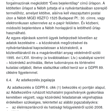
forgalmazónak megküldött "Éves bejelentőlap" című űrlapon. A
kitöltetlen űrlapot a Nébih juttatja el a nyilvántartásában szereplő
termelőhöz, amelyet kitöltve, aláírva kell visszajuttatni postai
úton a Nébih MGEI KSZFO 1525 Budapest Pf.: 30. címre, vagy
elektronikusan szkennelve az e-papír felületen. Év közbeni,
módosító bejelentésre a Nébih honlapjáról is letölthető űrlap
használható.
Az egyes eljárások szerinti ügyek befejezését követően az
adatok kezelésére – a közokiratok megőrzésével és
nyilvántartásával kapcsolatosan a köziratokról, a
közlevéltárakról és a magánlevéltári anyag védelméről szóló
1995. évi LXVI. törvény (a továbbiakban: Ltv.) szabályai szerint
– közérdekű archiválás, illetve tudományos és történelmi
kutatási céljából, illetve statisztikai célból kerül sor a GDPR 89.
cikkére figyelemmel.
6.4. Az adatkezelés jogalapja
Az adatkezelés a GDPR 6. cikk (1) bekezdés e) pontján alapul,
az Adatkezelőre ruházott közhatalmi jogosítványok gyakorlása
keretében végzett, vagy közérdekű feladatainak végrehajtása
érdekében szükséges, tekintettel az alábbi jogszabályokra:
– az élelmiszerláncról és hatósági felügyeletéről szóló 2008.