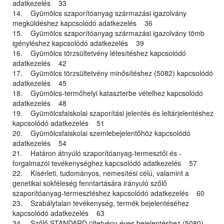
adatkezelés 33
14. Gyümölcs szaporítóanyag származási igazolvány
megküldéshez kapcsolódó adatkezelés 36
15. Gyümölcs szaporítóanyag származási igazolvány tömb
igényléshez kapcsolódó adatkezelés 39
16. Gyümölcs törzsültetvény létesítéshez kapcsolódó
adatkezelés 42
17. Gyümölcs törzsültetvény minősítéshez (5082) kapcsolódó
adatkezelés 45
18. Gyümölcs-termőhelyi kataszterbe vételhez kapcsolódó
adatkezelés 48
19. Gyümölcsfaiskolai szaporítási jelentés és leltárjelentéshez
kapcsolódó adatkezelés 51
20. Gyümölcsfaiskolai szemlebejelentőhöz kapcsolódó
adatkezelés 54
21. Határon átnyúló szaporítóanyag-termesztői és -
forgalmazói tevékenységhez kapcsolódó adatkezelés 57
22. Kísérleti, tudományos, nemesítési célú, valamint a
genetikai sokféleség fenntartására irányuló szőlő
szaporítóanyag-termesztéshez kapcsolódó adatkezelés 60
23. Szabálytalan tevékenység, termék bejelentéséhez
kapcsolódó adatkezelés 63
24. Szőlő STANDARD ültetvény éves bejelentéshez (5080)