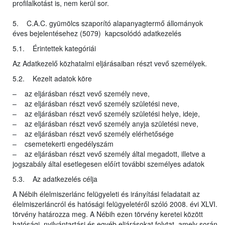
profilalkotást is, nem kerül sor.
5. C.A.C. gyümölcs szaporító alapanyagtermő állományok
éves bejelentésehez (5079) kapcsolódó adatkezelés
5.1. Érintettek kategóriái
Az Adatkezelő közhatalmi eljárásaiban részt vevő személyek.
5.2. Kezelt adatok köre
– az eljárásban részt vevő személy neve,
– az eljárásban részt vevő személy születési neve,
– az eljárásban részt vevő személy születési helye, ideje,
– az eljárásban részt vevő személy anyja születési neve,
– az eljárásban részt vevő személy elérhetősége
– csemetekerti engedélyszám
– az eljárásban részt vevő személy által megadott, illetve a
jogszabály által esetlegesen előírt további személyes adatok
5.3. Az adatkezelés célja
A Nébih élelmiszerlánc felügyeleti és irányítási feladatait az
élelmiszerláncról és hatósági felügyeletéről szóló 2008. évi XLVI.
törvény határozza meg. A Nébih ezen törvény keretei között
hatósági, nyilvántartási és egyéb eljárásokat folytat, amely során