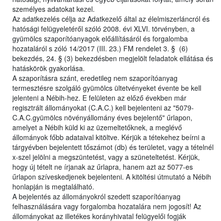
személyes adatokat kezel.
Az adatkezelés célja az Adatkezelő által az élelmiszerláncról és
hatósági felügyeletéről szóló 2008. évi XLVI. törvényben, a
gyümölcs szaporítóanyagok előállításáról és forgalomba
hozataláról s zóló 14/2017 (III. 23.) FM rendelet 3. § (6)
bekezdés, 24. § (3) bekezdésben megjelölt feladatok ellátása és
hatáskörök gyakorlása.
A szaporításra szánt, eredetileg nem szaporítóanyag
termesztésre szolgáló gyümölcs ültetvényeket évente be kell
jelenteni a Nébih-hez. E felületen az előző években már
regisztrált állományokat (C.A.C.) kell bejelenteni az "5079-
C.A.C.gyümölcs növényállomány éves bejelentő" űrlapon,
amelyet a Nébih küld ki az üzemeltetőknek, a meglévő
állományok főbb adataival kitöltve. Kérjük a tétekehez beírni a
tárgyévben bejelentett tőszámot (db) és területet, vagy a tételnél
x-szel jelölni a megszüntetést, vagy a szüneteltetést. Kérjük,
hogy új tételt ne írjanak az űrlapra, hanem azt az 5077-es
űrlapon szíveskedjenek bejelenteni. A kitöltési útmutató a Nébih
honlapján is megtalálható.
A bejelentés az állományokról szedett szaporítóanyag
felhasználására vagy forgalomba hozatalára nem jogosít! Az
állományokat az illetékes korányhivatal felügyelői fogják