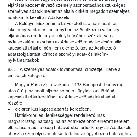
eljárását kezdeményező személy azonosításához szükséges
személyes adatok mellett az általa önként megadott személyes
adatokat is kezeli az Adatkezelő;
– A Belügyminisztérium által vezetett személyi adat- és
lakcím-nyilvántartás: amennyiben az Adatkezelő valamely
eljárásának eredményes lefolytatásához szükség van a
nyilatkozatára, azonban az Adatkezelő rendelkezésére álló
kapcsolattartási címén nem elérhető, úgy az Adatkezelő
adatszolgáltatást kérhet a személyi adat- és lakcím-
nyilvántartásból;
6.6. A személyes adatok továbbítása, címzettjei, illetve a
címzettek kategóriái
– Magyar Posta Zrt. (székhely: 1138 Budapest, Dunavirág
utca 2-6.): az adott eljárás során az ügyfelekkel történő
kapcsolattartás keretében az Adatkezelő adatokat ad át
részére.
– elektronikus kapcsolattartás keretében.
– Hatáskörrel és illetékességgel rendelkező más
magyarországi hatóság: ha az Adatkezelőhöz érkezett kérelem
elbírálása más hatóság hatáskörébe tartozik, úgy az Adatkezelő
átteszi a személyes adatokat tartalmazó ügyet ezen hatósághoz