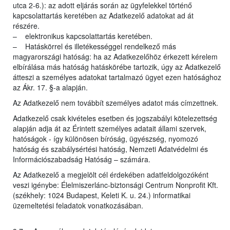
utca 2-6.): az adott eljárás során az ügyfelekkel történő
kapcsolattartás keretében az Adatkezelő adatokat ad át
részére.
– elektronikus kapcsolattartás keretében.
– Hatáskörrel és illetékességgel rendelkező más
magyarországi hatóság: ha az Adatkezelőhöz érkezett kérelem
elbírálása más hatóság hatáskörébe tartozik, úgy az Adatkezelő
átteszi a személyes adatokat tartalmazó ügyet ezen hatósághoz
az Ákr. 17. §-a alapján.
Az Adatkezelő nem továbbít személyes adatot más címzettnek.
Adatkezelő csak kivételes esetben és jogszabályi kötelezettség
alapján adja át az Érintett személyes adatait állami szervek,
hatóságok - így különösen bíróság, ügyészség, nyomozó
hatóság és szabálysértési hatóság, Nemzeti Adatvédelmi és
Információszabadság Hatóság – számára.
Az Adatkezelő a megjelölt cél érdekében adatfeldolgozóként
veszi igénybe: Élelmiszerlánc-biztonsági Centrum Nonprofit Kft.
(székhely: 1024 Budapest, Keleti K. u. 24.) informatikai
üzemeltetési feladatok vonatkozásában.