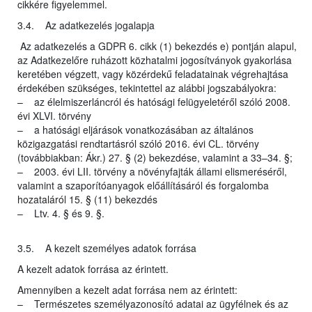
cikkére figyelemmel.
3.4. Az adatkezelés jogalapja
Az adatkezelés a GDPR 6. cikk (1) bekezdés e) pontján alapul,
az Adatkezelőre ruházott közhatalmi jogosítványok gyakorlása
keretében végzett, vagy közérdekű feladatainak végrehajtása
érdekében szükséges, tekintettel az alábbi jogszabályokra:
– az élelmiszerláncról és hatósági felügyeletéről szóló 2008.
évi XLVI. törvény
– a hatósági eljárások vonatkozásában az általános
közigazgatási rendtartásról szóló 2016. évi CL. törvény
(továbbiakban: Ákr.) 27. § (2) bekezdése, valamint a 33–34. §;
– 2003. évi LII. törvény a növényfajták állami elismeréséről,
valamint a szaporítóanyagok előállításáról és forgalomba
hozataláról 15. § (11) bekezdés
– Ltv. 4. § és 9. §.
3.5. A kezelt személyes adatok forrása
A kezelt adatok forrása az érintett.
Amennyiben a kezelt adat forrása nem az érintett:
– Természetes személyazonosító adatai az ügyfélnek és az