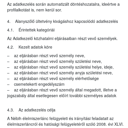
Az adatkezelés során automatizált döntéshozatalra, ideértve a
profilalkotást is, nem kerül sor.
4. Alanyszőlő ültetvény kivágáshoz kapcsolódó adatkezelés
4.1. Érintettek kategóriái
Az Adatkezelő közhatalmi eljárásaiban részt vevő személyek.
4.2. Kezelt adatok köre
– az eljárásban részt vevő személy neve,
– az eljárásban részt vevő személy születési neve,
– az eljárásban részt vevő személy születési helye, ideje,
– az eljárásban részt vevő személy anyja születési neve,
– az eljárásban részt vevő személy elérhetősége
– csemetekerti engedélyszám
– az eljárásban részt vevő személy által megadott, illetve a
jogszabály által esetlegesen előírt további személyes adatok
4.3. Az adatkezelés célja
A Nébih élelmiszerlánc felügyeleti és irányítási feladatait az
élelmiszerláncról és hatósági felügyeletéről szóló 2008. évi XLVI.