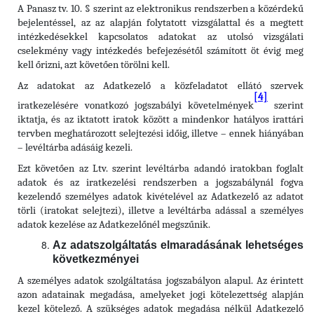
A Panasz tv. 10. § szerint az elektronikus rendszerben a közérdekű
bejelentéssel, az az alapján folytatott vizsgálattal és a megtett
intézkedésekkel kapcsolatos adatokat az utolsó vizsgálati
cselekmény vagy intézkedés befejezésétől számított öt évig meg
kell őrizni, azt követően törölni kell.
Az adatokat az Adatkezelő a közfeladatot ellátó szervek
[4]
iratkezelésére vonatkozó jogszabályi követelmények
szerint
iktatja, és az iktatott iratok között a mindenkor hatályos irattári
tervben meghatározott selejtezési időig, illetve – ennek hiányában
– levéltárba adásáig kezeli.
Ezt követően az Ltv. szerint levéltárba adandó iratokban foglalt
adatok és az iratkezelési rendszerben a jogszabálynál fogva
kezelendő személyes adatok kivételével az Adatkezelő az adatot
törli (iratokat selejtezi), illetve a levéltárba adással a személyes
adatok kezelése az Adatkezelőnél megszűnik.
Az adatszolgáltatás elmaradásának lehetséges
következményei
A személyes adatok szolgáltatása jogszabályon alapul. Az érintett
azon adatainak megadása, amelyeket jogi kötelezettség alapján
kezel kötelező. A szükséges adatok megadása nélkül Adatkezelő