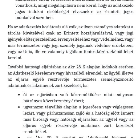
vonatkozik, amíg megállapításra nem kerül, hogy az adatkezelő
jogos indokai elsőbbséget élveznek-e az érintett jogos
indokaival szemben.
Ha az adatkezelés korlátozás alá esik, az ilyen személyes adatokat a
tárolás kivételével csak az Érintett hozzájárulásával, vagy jogi
igények előterjesztéséhez, érvényesítéséhez vagy védelméhez, vagy
más természetes vagy jogi személy jogainak védelme érdekében,
vagy az Unió, illetve valamely tagállam fontos közérdekéből lehet
kezelni.
Továbbá hatósági eljárásban az Ákr. 28. § alapján indokolt esetben
az Adatkezelő kérelemre vagy hivatalból elrendeli az ügyfél illetve
az eljárás egyéb résztvevője természetes személyazonosító
adatainak és lakcímének zárt kezelését, ha
őt az eljárásban való közreműködése miatt súlyosan
hátrányos következmény érheti;
ugyanazon tényállás alapján a jogerősen vagy véglegesen
lezárt, vagy párhuzamosan zajló és a hatóság előtt ismert
más bírósági vagy hatósági eljárásban az ügyfél vagy az
eljárás egyéb résztvevője adatainak zárt kezelését
rendelték el.
az Ákr. 30. § szerint az Adatkezelő kiskorú, a