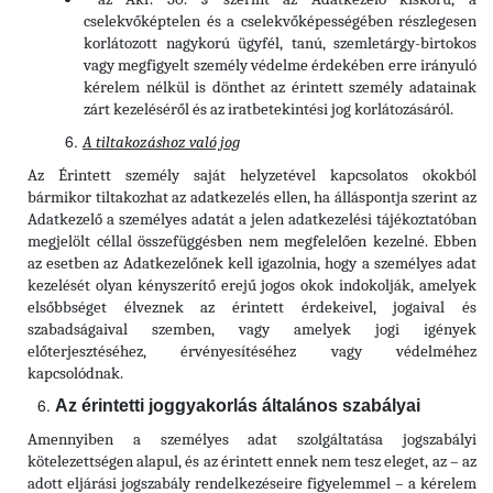
cselekvőképtelen és a cselekvőképességében részlegesen
korlátozott nagykorú ügyfél, tanú, szemletárgy-birtokos
vagy megfigyelt személy védelme érdekében erre irányuló
kérelem nélkül is dönthet az érintett személy adatainak
zárt kezeléséről és az iratbetekintési jog korlátozásáról.
A tiltakozáshoz való jog
Az Érintett személy saját helyzetével kapcsolatos okokból
bármikor tiltakozhat az adatkezelés ellen, ha álláspontja szerint az
Adatkezelő a személyes adatát a jelen adatkezelési tájékoztatóban
megjelölt céllal összefüggésben nem megfelelően kezelné. Ebben
az esetben az Adatkezelőnek kell igazolnia, hogy a személyes adat
kezelését olyan kényszerítő erejű jogos okok indokolják, amelyek
elsőbbséget élveznek az érintett érdekeivel, jogaival és
szabadságaival szemben, vagy amelyek jogi igények
előterjesztéséhez, érvényesítéséhez vagy védelméhez
kapcsolódnak.
Az érintetti joggyakorlás általános szabályai
Amennyiben a személyes adat szolgáltatása jogszabályi
kötelezettségen alapul, és az érintett ennek nem tesz eleget, az – az
adott eljárási jogszabály rendelkezéseire figyelemmel – a kérelem