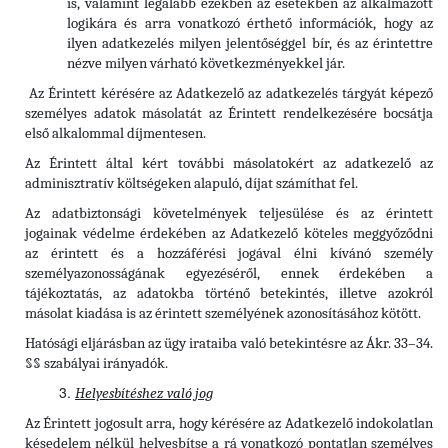
is, valamint legalább ezekben az esetekben az alkalmazott
logikára és arra vonatkozó érthető információk, hogy az
ilyen adatkezelés milyen jelentőséggel bír, és az érintettre
nézve milyen várható következményekkel jár.
Az Érintett kérésére az Adatkezelő az adatkezelés tárgyát képező
személyes adatok másolatát az Érintett rendelkezésére bocsátja
első alkalommal díjmentesen.
Az Érintett által kért további másolatokért az adatkezelő az
adminisztratív költségeken alapuló, díjat számíthat fel.
Az adatbiztonsági követelmények teljesülése és az érintett
jogainak védelme érdekében az Adatkezelő köteles meggyőződni
az érintett és a hozzáférési jogával élni kívánó személy
személyazonosságának egyezéséről, ennek érdekében a
tájékoztatás, az adatokba történő betekintés, illetve azokról
másolat kiadása is az érintett személyének azonosításához kötött.
Hatósági eljárásban az ügy irataiba való betekintésre az Ákr. 33–34.
§§ szabályai irányadók.
Helyesbítéshez való jog
Az Érintett jogosult arra, hogy kérésére az Adatkezelő indokolatlan
késedelem nélkül helyesbítse a rá vonatkozó pontatlan személyes