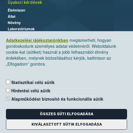
Gyakori kérdések
Élelmiszer
Állat
Növény
Laboratóriumok
Labor/Egyéb
Adatkezelési tájékoztatónkban
megismerheti, hogyan
gondoskodunk személyes adatai védelméről. Weboldalunk
cookie-kat (sütiket) használ a jobb felhasználói élmény
érdekében, melynek biztosításához kérjük, kattintson az
„Elfogadom” gombra.
Statisztikai célú sütik
Nemzeti Élelmiszerlánc-biztonsági Hivatal
Hirdetési célú sütik
Cím: 1024 Budapest, Keleti Károly utca. 24.
Alapműködést biztosító és funkcionális sütik
Levelezési cím: 1525 Budapest. Pf. 30.
ÖSSZES SÜTI ELFOGADÁSA
E-mail:
ugyfelszolgalat@nebih.gov.hu
Zöld szám: 06-80/263-244
KIVÁLASZTOTT SÜTIK ELFOGADÁSA
Telefon: 06-1/ 336-9000