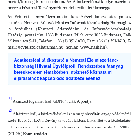
portal/birosag-kereso oldalon. Az Adatkezelő székhelye szerint a
perre a Fővárosi Törvényszék rendelkezik illetékességgel.
Az Érintett a személyes adatai kezelésével kapcsolatos panasz
esetén a Nemzeti Adatvédelmi és Információszabadság Hatósághoz
is fordulhat (Nemzeti Adatvédelmi és Információszabadság
Hatóság, postai cím: 1363 Budapest, Pf. 9., cím: 1055 Budapest, Falk
Miksa utca 9-11., Telefon: +36 (1) 391-1400; Fax: +36 (1) 391-1410; E-
mail: ugyfelszolgalat@naih.hu; honlap: www.naih.hu).
Adatkezelési tájékoztató a Nemzeti Élelmiszerlánc-
biztonsági Hivatal Ügyfélprofil Rendszerben faanyag
kereskedelem témakörben intézhető közhatalmi
eljárásaihoz kapcsolódó adatkezeléséhez
[1]
A címzett fogalmát lásd: GDPR 4. cikk 9. pontja.
[2]
A köziratokról, a közlevéltárakról és a magánlevéltári anyag védelméről
szóló 1995. évi LXVI. törvény (a továbbiakban: Ltv.), illetve a közfeladatot
ellátó szervek iratkezelésének általános követelményeiről szóló 335/2005.
(XII. 29.) Korm. rendelet.