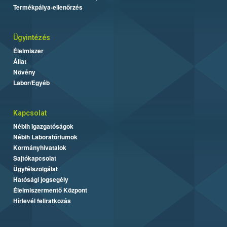
Termékpálya-ellenőrzés
Ügyintézés
Élelmiszer
Állat
Növény
Labor/Egyéb
Kapcsolat
Nébih Igazgatóságok
Nébih Laboratóriumok
Kormányhivatalok
Sajtókapcsolat
Ügyfélszolgálat
Hatósági jogsegély
Élelmiszermentő Központ
Hírlevél feliratkozás