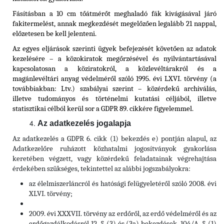
Fásításban a 10 cm tőátmérőt meghaladó fák kivágásával járó
fakitermelést, annak megkezdését megelőzően legalább 21 nappal,
előzetesen be kell jelenteni.
Az egyes eljárások szerinti ügyek befejezését követően az adatok
kezelésére – a közokiratok megőrzésével és nyilvántartásával
kapcsolatosan a köziratokról, a közlevéltárakról és a
magánlevéltári anyag védelméről szóló 1995. évi LXVI. törvény (a
továbbiakban: Ltv.) szabályai szerint – közérdekű archiválás,
illetve tudományos és történelmi kutatási céljából, illetve
statisztikai célból kerül sor a GDPR 89. cikkére figyelemmel.
Az adatkezelés jogalapja
Az adatkezelés a GDPR 6. cikk (1) bekezdés e) pontján alapul, az
Adatkezelőre ruházott közhatalmi jogosítványok gyakorlása
keretében végzett, vagy közérdekű feladatainak végrehajtása
érdekében szükséges, tekintettel az alábbi jogszabályokra:
az élelmiszerláncról és hatósági felügyeletéről szóló 2008. évi
XLVI. törvény;
2009. évi XXXVII. törvény az erdőről, az erdő védelméről és az
erdőgazdálkodásról 12. § (3) és (3a) bekezdések, 104/A. § (1)