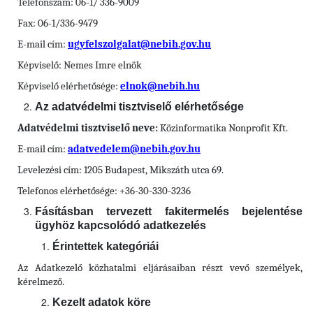
Telefonszám: 06-1/ 336-9009
Fax: 06-1/336-9479
E-mail cím:
ugyfelszolgalat@nebih.gov.hu
Képviselő: Nemes Imre elnök
Képviselő elérhetősége:
elnok@nebih.hu
Az adatvédelmi tisztviselő elérhetősége
Adatvédelmi tisztviselő neve:
Közinformatika Nonprofit Kft.
E-mail cím:
adatvedelem@nebih.gov.hu
Levelezési cím: 1205 Budapest, Mikszáth utca 69.
Telefonos elérhetősége: +36-30-330-3236
Fásításban tervezett fakitermelés bejelentése
ügyhöz kapcsolódó adatkezelés
Érintettek kategóriái
Az Adatkezelő közhatalmi eljárásaiban részt vevő személyek,
kérelmező.
Kezelt adatok köre