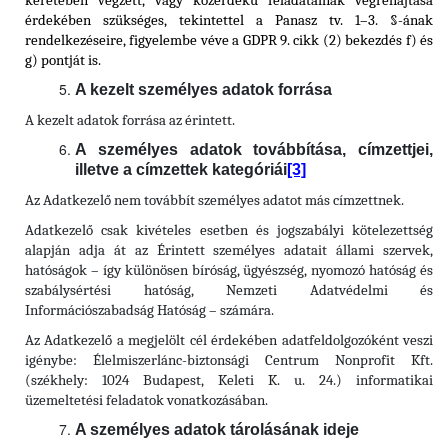
keretében végzett, vagy közérdekű feladatainak végrehajtása
érdekében szükséges, tekintettel a Panasz tv. 1–3. §-ának
rendelkezéseire, figyelembe véve a GDPR 9. cikk (2) bekezdés f) és
g) pontját is.
A kezelt személyes adatok forrása
A kezelt adatok forrása az érintett.
A személyes adatok továbbítása, címzettjei,
illetve a címzettek kategóriái
[3]
Az Adatkezelő nem továbbít személyes adatot más címzettnek.
Adatkezelő csak kivételes esetben és jogszabályi kötelezettség
alapján adja át az Érintett személyes adatait állami szervek,
hatóságok – így különösen bíróság, ügyészség, nyomozó hatóság és
szabálysértési hatóság, Nemzeti Adatvédelmi és
Információszabadság Hatóság – számára.
Az Adatkezelő a megjelölt cél érdekében adatfeldolgozóként veszi
igénybe: Élelmiszerlánc-biztonsági Centrum Nonprofit Kft.
(székhely: 1024 Budapest, Keleti K. u. 24.) informatikai
üzemeltetési feladatok vonatkozásában.
A személyes adatok tárolásának ideje