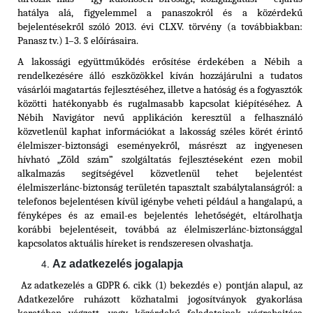
hatálya alá, figyelemmel a panaszokról és a közérdekű
bejelentésekről szóló 2013. évi CLXV. törvény (a továbbiakban:
Panasz tv.) 1–3. § előírásaira.
A lakossági együttműködés erősítése érdekében a Nébih a
rendelkezésére álló eszközökkel kíván hozzájárulni a tudatos
vásárlói magatartás fejlesztéséhez, illetve a hatóság és a fogyasztók
közötti hatékonyabb és rugalmasabb kapcsolat kiépítéséhez. A
Nébih Navigátor nevű applikáción keresztül a felhasználó
közvetlenül kaphat információkat a lakosság széles körét érintő
élelmiszer-biztonsági eseményekről, másrészt az ingyenesen
hívható „Zöld szám” szolgáltatás fejlesztéseként ezen mobil
alkalmazás segítségével közvetlenül tehet bejelentést
élelmiszerlánc-biztonság területén tapasztalt szabálytalanságról: a
telefonos bejelentésen kívül igénybe veheti például a hangalapú, a
fényképes és az email-es bejelentés lehetőségét, eltárolhatja
korábbi bejelentéseit, továbbá az élelmiszerlánc-biztonsággal
kapcsolatos aktuális híreket is rendszeresen olvashatja.
Az adatkezelés jogalapja
Az adatkezelés a GDPR 6. cikk (1) bekezdés e) pontján alapul, az
Adatkezelőre ruházott közhatalmi jogosítványok gyakorlása