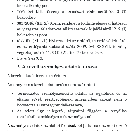
bekezdés bb) pont
1996. évi LIII. törvény a természet védelméről 78. § (1)
bekezdése
383/2016. (XII. 2.) Korm. rendelet a földművelésügyi hatósági
és igazgatási feladatokat ellátó szervek kijelöléséről 12. § (1)
bekezdés a) pont
61/2017. (XII. 21.) FM rendelet az erdőről, az erdő védelméről
és az erdőgazdálkodásról szóló 2009. évi XXXVII. törvény
végrehajtásáról 44. § (1)-(2), (6)-(7) bekezdések
Ltv. 4. § és 9. §.
A kezelt személyes adatok forrása
A kezelt adatok forrása az érintett.
Amennyiben a kezelt adat forrása nem az érintett:
Természetes személyazonosító adatai az ügyfélnek és az
eljárás egyéb résztvevőjének, amennyiben azokat nem ő
bocsátotta a Hatóság rendelkezésére;
Az adott ügy jellegétől, tárgyától függően a tényállás
tisztázásához szükséges más személyes adat.
A személyes adatok az alábbi forrásokból juthatnak az Adatkezelő