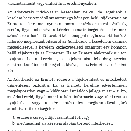
visszautasítását vagy elutasítását eredményezheti.
Az Adatkezelő indokolatlan késedelem nélkül, de legfeljebb a
kérelem beérkezésétől számított egy hónapon belül tájékoztatja az
Érintettet kérelme nyomán hozott intézkedésekről. Szükség
esetén, figyelembe véve a kérelem összetettségét és a kérelmek
számát, ez a határidő további két hónappal meghosszabbítható. A
határidő meghosszabbításáról az Adatkezelő a késedelem okainak
megjelölésével a kérelem kézhezvételétől számított egy hónapon
belül tájékoztatja az Érintettet. Ha az Érintett elektronikus úton
nyújtotta be a kérelmet, a tájékoztatást lehetőség szerint
elektronikus úton kell megadni, kivéve, ha az Érintett azt másként
kéri.
Az Adatkezelő az Érintett részére a tájékoztatást és intézkedést
díjmentesen biztosítja. Ha az Érintett kérelme egyértelműen
megalapozatlan vagy – különösen ismétlődő jellege miatt – túlzó,
az Adatkezelő, figyelemmel a kért információ vagy tájékoztatás
nyújtásával vagy a kért intézkedés meghozatalával járó
adminisztratív költségekre:
észszerű összegű díjat számíthat fel, vagy
megtagadhatja a kérelem alapján történő intézkedést.