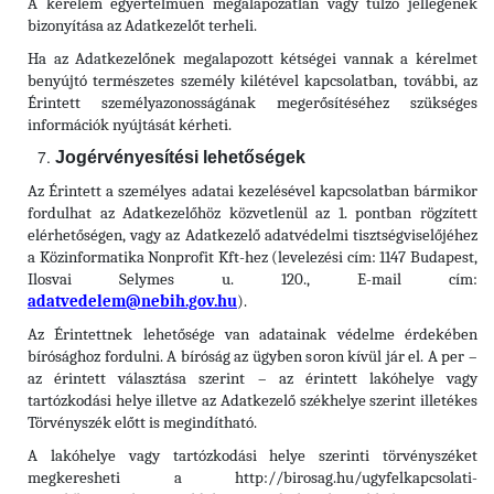
A kérelem egyértelműen megalapozatlan vagy túlzó jellegének
bizonyítása az Adatkezelőt terheli.
Ha az Adatkezelőnek megalapozott kétségei vannak a kérelmet
benyújtó természetes személy kilétével kapcsolatban, további, az
Érintett személyazonosságának megerősítéséhez szükséges
információk nyújtását kérheti.
Jogérvényesítési lehetőségek
Az Érintett a személyes adatai kezelésével kapcsolatban bármikor
fordulhat az Adatkezelőhöz közvetlenül az 1. pontban rögzített
elérhetőségen, vagy az Adatkezelő adatvédelmi tisztségviselőjéhez
a Közinformatika Nonprofit Kft-hez (levelezési cím: 1147 Budapest,
Ilosvai Selymes u. 120., E-mail cím:
adatvedelem@nebih.gov.hu
).
Az Érintettnek lehetősége van adatainak védelme érdekében
bírósághoz fordulni. A bíróság az ügyben soron kívül jár el. A per –
az érintett választása szerint – az érintett lakóhelye vagy
tartózkodási helye illetve az Adatkezelő székhelye szerint illetékes
Törvényszék előtt is megindítható.
A lakóhelye vagy tartózkodási helye szerinti törvényszéket
megkeresheti a http://birosag.hu/ugyfelkapcsolati-