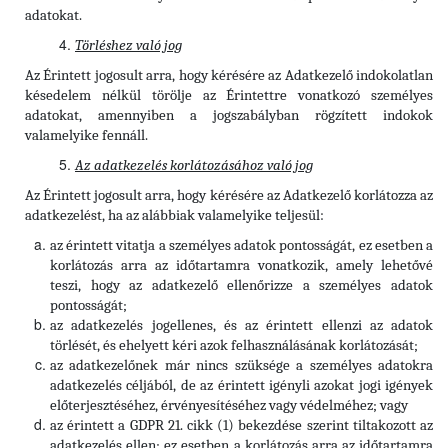
adatokat.
Törléshez való jog
Az Érintett
jogosult arra, hogy kérésére az Adatkezelő indokolatlan
késedelem nélkül törölje az Érintettre vonatkozó személyes
adatokat, amennyiben a jogszabályban rögzített indokok
valamelyike fennáll.
Az adatkezelés korlátozásához való jog
Az Érintett jogosult arra, hogy kérésére az Adatkezelő korlátozza az
adatkezelést, ha az alábbiak valamelyike teljesül:
az érintett vitatja a személyes adatok pontosságát, ez esetben a
korlátozás arra az időtartamra vonatkozik, amely lehetővé
teszi, hogy az adatkezelő ellenőrizze a személyes adatok
pontosságát;
az adatkezelés jogellenes, és az érintett ellenzi az adatok
törlését, és ehelyett kéri azok felhasználásának korlátozását;
az adatkezelőnek már nincs szüksége a személyes adatokra
adatkezelés céljából, de az érintett igényli azokat jogi igények
előterjesztéséhez, érvényesítéséhez vagy védelméhez; vagy
az érintett a GDPR 21. cikk (1) bekezdése szerint tiltakozott az
adatkezelés ellen; ez esetben a korlátozás arra az időtartamra