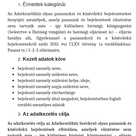
Érintettek kategóriái
Az Adatkezelőhöz olyan panaszokat és közérdekű bejelentéseket
benyújtó személyek, amely panaszok és bejelentések elintézése
nem tartozik más – így különösen bírósági, közigazgatási
(beleértve a Hatóság vizsgálati és hatósági eljárásait is) – eljárás
hatálya alá, figyelemmel a panaszokról és a közérdekű
bejelentésekről szóló 2013. évi CLXV. törvény (a továbbiakban:
Panasz tv.) 1–3. § előírásaira.
Kezelt adatok köre
bejelentő személy neve,
bejelentő személy születési neve,
bejelentő személy születési helye, ideje,
bejelentő személy anyja születési neve,
bejelentő személy elérhetősége
bejelentő személy által megadott, bejelentésében foglalt
további személyes adatok
Az adatkezelés célja
Az adatkezelés célja az Adatkezelőhöz beérkező olyan panaszok és
közérdekű bejelentések elbírálása, amelyek elintézése nem
tartozik más – így különösen bírósági, közigazgatási – eljárás