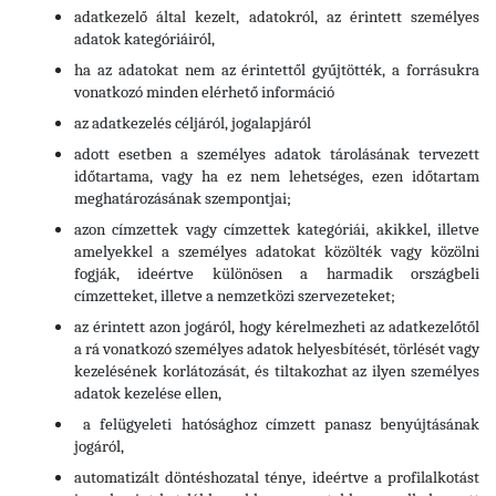
adatkezelő által kezelt, adatokról, az érintett személyes
adatok kategóriáiról,
ha az adatokat nem az érintettől gyűjtötték, a forrásukra
vonatkozó minden elérhető információ
az adatkezelés céljáról, jogalapjáról
adott esetben a személyes adatok tárolásának tervezett
időtartama, vagy ha ez nem lehetséges, ezen időtartam
meghatározásának szempontjai;
azon címzettek vagy címzettek kategóriái, akikkel, illetve
amelyekkel a személyes adatokat közölték vagy közölni
fogják, ideértve különösen a harmadik országbeli
címzetteket, illetve a nemzetközi szervezeteket;
az érintett azon jogáról, hogy kérelmezheti az adatkezelőtől
a rá vonatkozó személyes adatok helyesbítését, törlését vagy
kezelésének korlátozását, és tiltakozhat az ilyen személyes
adatok kezelése ellen,
a felügyeleti hatósághoz címzett panasz benyújtásának
jogáról,
automatizált döntéshozatal ténye, ideértve a profilalkotást