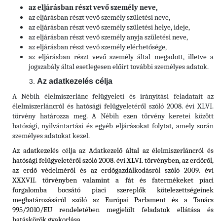
az eljárásban részt vevő személy neve,
az eljárásban részt vevő személy születési neve,
az eljárásban részt vevő személy születési helye, ideje,
az eljárásban részt vevő személy anyja születési neve,
az eljárásban részt vevő személy elérhetősége,
az eljárásban részt vevő személy által megadott, illetve a
jogszabály által esetlegesen előírt további személyes adatok.
Az adatkezelés célja
A Nébih élelmiszerlánc felügyeleti és irányítási feladatait az
élelmiszerláncról és hatósági felügyeletéről szóló 2008. évi XLVI.
törvény határozza meg. A Nébih ezen törvény keretei között
hatósági, nyilvántartási és egyéb eljárásokat folytat, amely során
személyes adatokat kezel.
Az adatkezelés célja az Adatkezelő által az élelmiszerláncról és
hatósági felügyeletéről szóló 2008. évi XLVI. törvényben, az erdőről,
az erdő védelméről és az erdőgazdálkodásról szóló 2009. évi
XXXVII. törvényben valamint a fát és fatermékeket piaci
forgalomba bocsátó piaci szereplők kötelezettségeinek
meghatározásáról szóló az Európai Parlament és a Tanács
995/2010/EU rendeletében megjelölt feladatok ellátása és
hatáskörök gyakorlása.