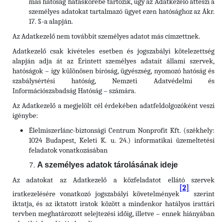
más hatóság hatáskörébe tartozik, úgy az Adatkezelő átteszi a
személyes adatokat tartalmazó ügyet ezen hatósághoz az Ákr.
17. §-a alapján.
Az Adatkezelő nem továbbít személyes adatot más címzettnek.
Adatkezelő csak kivételes esetben és jogszabályi kötelezettség
alapján adja át az Érintett személyes adatait állami szervek,
hatóságok – így különösen bíróság, ügyészség, nyomozó hatóság és
szabálysértési hatóság, Nemzeti Adatvédelmi és
Információszabadság Hatóság – számára.
Az Adatkezelő a megjelölt cél érdekében adatfeldolgozóként veszi
igénybe:
Élelmiszerlánc-biztonsági Centrum Nonprofit Kft. (székhely:
1024 Budapest, Keleti K. u. 24.) informatikai üzemeltetési
feladatok vonatkozásában
A személyes adatok tárolásának ideje
Az adatokat az Adatkezelő a közfeladatot ellátó szervek
[2]
iratkezelésére vonatkozó jogszabályi követelmények
szerint
iktatja, és az iktatott iratok között a mindenkor hatályos irattári
tervben meghatározott selejtezési időig, illetve – ennek hiányában