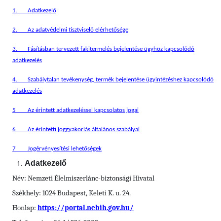
1.
Adatkezelő
2.
Az adatvédelmi tisztviselő elérhetősége
3.
Fásításban tervezett fakitermelés bejelentése
ügyhöz kapcsolódó
adatkezelés
4.
Szabálytalan tevékenység, termék bejelentése ügyintézéshez kapcsolódó
adatkezelés
5
Az érintett adatkezeléssel kapcsolatos jogai
6
Az érintetti joggyakorlás általános szabályai
7
Jogérvényesítési lehetőségek
Adatkezelő
Név: Nemzeti Élelmiszerlánc-biztonsági Hivatal
Székhely: 1024 Budapest, Keleti K. u. 24.
Honlap:
https://portal.nebih.gov.hu/