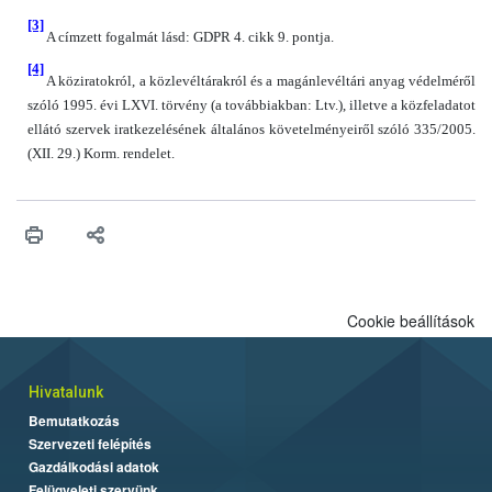
[3]
A címzett fogalmát lásd: GDPR 4. cikk 9. pontja.
[4]
A köziratokról, a közlevéltárakról és a magánlevéltári anyag védelméről
szóló 1995. évi LXVI. törvény (a továbbiakban: Ltv.), illetve a közfeladatot
ellátó szervek iratkezelésének általános követelményeiről szóló 335/2005.
(XII. 29.) Korm. rendelet.
Cookie beállítások
Hivatalunk
Bemutatkozás
Szervezeti felépítés
Gazdálkodási adatok
Felügyeleti szervünk