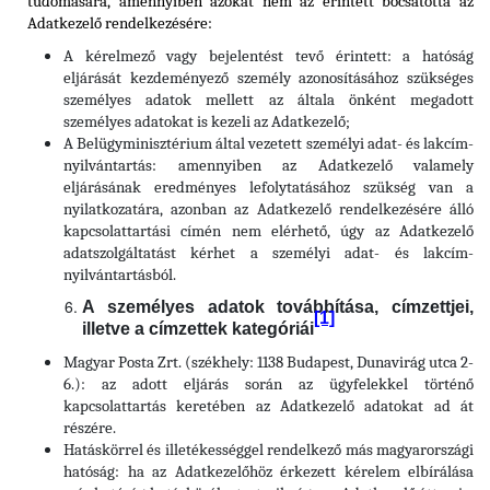
tudomására, amennyiben azokat nem az érintett bocsátotta az
Adatkezelő rendelkezésére:
A kérelmező vagy bejelentést tevő érintett: a hatóság
eljárását kezdeményező személy azonosításához szükséges
személyes adatok mellett az általa önként megadott
személyes adatokat is kezeli az Adatkezelő;
A Belügyminisztérium által vezetett személyi adat- és lakcím-
nyilvántartás: amennyiben az Adatkezelő valamely
eljárásának eredményes lefolytatásához szükség van a
nyilatkozatára, azonban az Adatkezelő rendelkezésére álló
kapcsolattartási címén nem elérhető, úgy az Adatkezelő
adatszolgáltatást kérhet a személyi adat- és lakcím-
nyilvántartásból.
A személyes adatok továbbítása, címzettjei,
[1]
illetve a címzettek kategóriái
Magyar Posta Zrt. (székhely: 1138 Budapest, Dunavirág utca 2-
6.): az adott eljárás során az ügyfelekkel történő
kapcsolattartás keretében az Adatkezelő adatokat ad át
részére.
Hatáskörrel és illetékességgel rendelkező más magyarországi
hatóság: ha az Adatkezelőhöz érkezett kérelem elbírálása