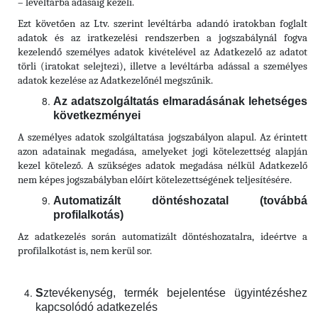
– levéltárba adásáig kezeli.
Ezt követően az Ltv. szerint levéltárba adandó iratokban foglalt
adatok és az iratkezelési rendszerben a jogszabálynál fogva
kezelendő személyes adatok kivételével az Adatkezelő az adatot
törli (iratokat selejtezi), illetve a levéltárba adással a személyes
adatok kezelése az Adatkezelőnél megszűnik.
Az adatszolgáltatás elmaradásának lehetséges
következményei
A személyes adatok szolgáltatása jogszabályon alapul. Az érintett
azon adatainak megadása, amelyeket jogi kötelezettség alapján
kezel kötelező. A szükséges adatok megadása nélkül Adatkezelő
nem képes jogszabályban előírt kötelezettségének teljesítésére.
Automatizált döntéshozatal (továbbá
profilalkotás)
Az adatkezelés során automatizált döntéshozatalra, ideértve a
profilalkotást is, nem kerül sor.
S
z
tevékenység, termék bejelentése ügyintézéshez
kapcsolódó adatkezelés