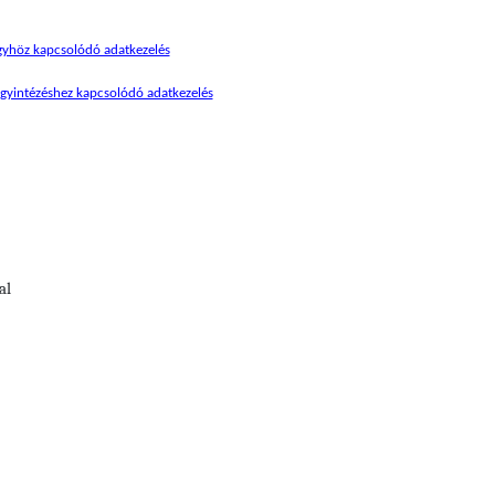
yhöz kapcsolódó adatkezelés
ügyintézéshez kapcsolódó adatkezelés
al