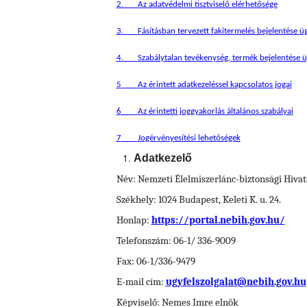
2.
Az adatvédelmi tisztviselő elérhetősége
3.
Fásításban tervezett fakitermelés bejelentése
üg
4.
Szabálytalan tevékenység, termék bejelentése 
5
Az érintett adatkezeléssel kapcsolatos jogai
6
Az érintetti joggyakorlás általános szabályai
7
Jogérvényesítési lehetőségek
Adatkezelő
Név: Nemzeti Élelmiszerlánc-biztonsági Hivat
Székhely: 1024 Budapest, Keleti K. u. 24.
Honlap:
https://portal.nebih.gov.hu/
Telefonszám: 06-1/ 336-9009
Fax: 06-1/336-9479
E-mail cím:
ugyfelszolgalat@nebih.gov.hu
Képviselő: Nemes Imre elnök