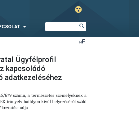
PCSOLAT
atal Ügyfélprofil
oz kapcsolódó
dó adatkezeléséhez
016/679 számú, a természetes személyeknek a
EK irányelv hatályon kívül helyezéséről szóló
ékoztatást adja