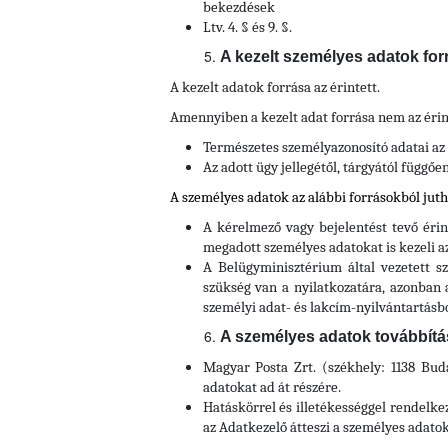
bekezdések
Ltv. 4. § és 9. §.
A kezelt személyes adatok for
A kezelt adatok forrása az érintett.
Amennyiben a kezelt adat forrása nem az érin
Természetes személyazonosító adatai az 
Az adott ügy jellegétől, tárgyától függő
A személyes adatok az alábbi forrásokból jut
A kérelmező vagy bejelentést tevő érin
megadott személyes adatokat is kezeli a
A Belügyminisztérium által vezetett s
szükség van a nyilatkozatára, azonban 
személyi adat- és lakcím-nyilvántartásbó
A személyes adatok továbbítása,
Magyar Posta Zrt. (székhely: 1138 Buda
adatokat ad át részére.
Hatáskörrel és illetékességgel rendelk
az Adatkezelő átteszi a személyes adatok