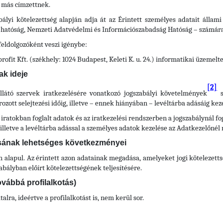
 más címzettnek.
ályi kötelezettség alapján adja át az Érintett személyes adatait állam
i hatóság, Nemzeti Adatvédelmi és Információszabadság Hatóság – számára
feldolgozóként veszi igénybe:
ofit Kft. (székhely: 1024 Budapest, Keleti K. u. 24.) informatikai üzemel
ak ideje
[2]
llátó szervek iratkezelésére vonatkozó jogszabályi követelmények
s
ott selejtezési időig, illetve – ennek hiányában – levéltárba adásáig keze
 iratokban foglalt adatok és az iratkezelési rendszerben a jogszabálynál 
), illetve a levéltárba adással a személyes adatok kezelése az Adatkezelőnél
ásának lehetséges következményei
n alapul. Az érintett azon adatainak megadása, amelyeket jogi kötelezetts
ályban előírt kötelezettségének teljesítésére.
ovábbá profilalkotás)
lra, ideértve a profilalkotást is, nem kerül sor.