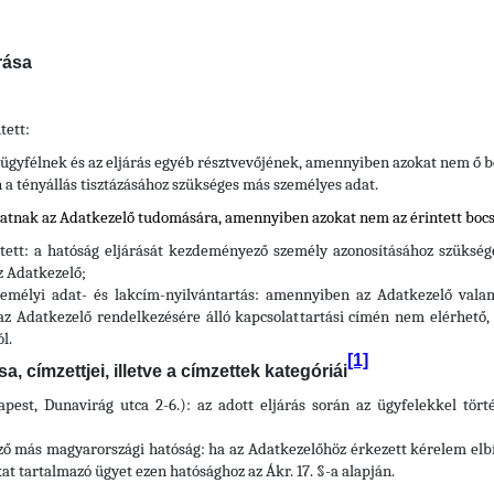
rása
tett:
ügyfélnek és az eljárás egyéb résztvevőjének, amennyiben azokat nem ő b
en a tényállás tisztázásához szükséges más személyes adat.
hatnak az Adatkezelő tudomására, amennyiben azokat nem az érintett bocs
tett: a hatóság eljárását kezdeményező személy azonosításához szükség
z Adatkezelő;
zemélyi adat- és lakcím-nyilvántartás: amennyiben az Adatkezelő vala
az Adatkezelő rendelkezésére álló kapcsolattartási címén nem elérhető, 
l.
[1]
 címzettjei, illetve a címzettek kategóriái
pest, Dunavirág utca 2-6.): az adott eljárás során az ügyfelekkel tör
ező más magyarországi hatóság: ha az Adatkezelőhöz érkezett kérelem elb
at tartalmazó ügyet ezen hatósághoz az Ákr. 17. §-a alapján.