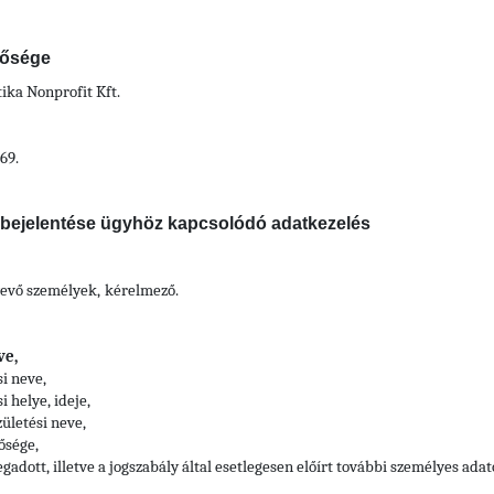
tősége
ka Nonprofit Kft.
69.
s bejelentése ügyhöz kapcsolódó adatkezelés
vevő személyek,
kérelmező.
ve,
i neve,
 helye, ideje,
ületési neve,
ősége,
gadott, illetve a jogszabály által esetlegesen előírt további személyes adat