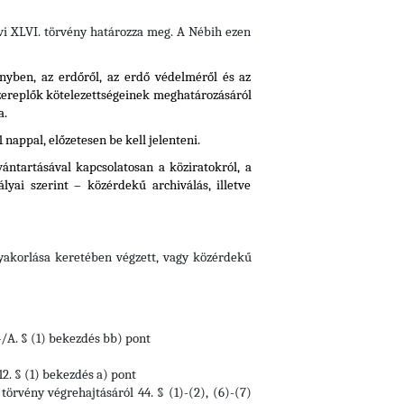
 évi XLVI. törvény határozza meg. A Nébih ezen
vényben, az erdőről, az erdő védelméről és az
szereplők kötelezettségeinek meghatározásáról
a.
appal, előzetesen be kell jelenteni.
ántartásával kapcsolatosan a köziratokról, a
lyai szerint – közérdekű archiválás, illetve
gyakorlása keretében végzett, vagy közérdekű
4/A. § (1) bekezdés bb) pont
12. § (1) bekezdés a) pont
törvény végrehajtásáról 44. § (1)-(2), (6)-(7)