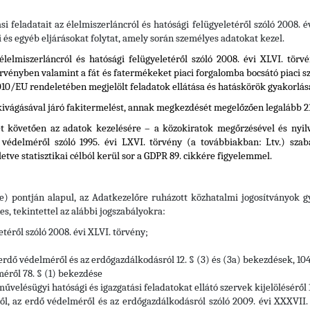
ási feladatait az élelmiszerláncról és hatósági felügyeletéről szóló 2008.
i és egyéb eljárásokat folytat, amely során személyes adatokat kezel.
élelmiszerláncról és hatósági felügyeletéről szóló 2008. évi XLVI. tör
örvényben valamint a fát és fatermékeket piaci forgalomba bocsátó piaci 
010/EU rendeletében megjelölt feladatok ellátása és hatáskörök gyakorlás
ivágásával járó fakitermelést, annak megkezdését megelőzően legalább 21 n
ét követően az adatok kezelésére – a közokiratok megőrzésével és nyilv
védelméről szóló 1995. évi LXVI. törvény (a továbbiakban: Ltv.) szabá
letve statisztikai célból kerül sor a GDPR 89. cikkére figyelemmel.
e) pontján alapul, az Adatkezelőre ruházott közhatalmi jogosítványok 
, tekintettel az alábbi jogszabályokra:
etéről szóló 2008. évi XLVI. törvény;
 erdő védelméről és az erdőgazdálkodásról 12. § (3) és (3a) bekezdések, 10
méről 78. § (1) bekezdése
művelésügyi hatósági és igazgatási feladatokat ellátó szervek kijelöléséről 
ről, az erdő védelméről és az erdőgazdálkodásról szóló 2009. évi XXXVII. 