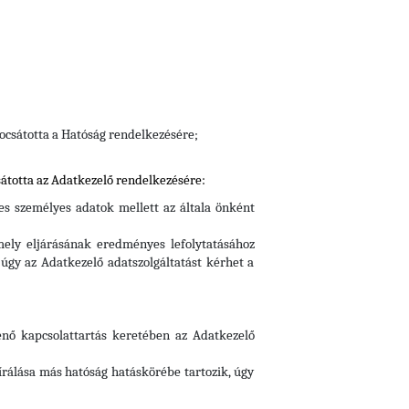
ocsátotta a Hatóság rendelkezésére;
átotta az Adatkezelő rendelkezésére:
es személyes adatok mellett az általa önként
mely eljárásának eredményes lefolytatásához
úgy az Adatkezelő adatszolgáltatást kérhet a
ténő kapcsolattartás keretében az Adatkezelő
írálása más hatóság hatáskörébe tartozik, úgy