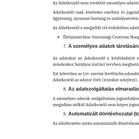
Az Adatkezelő nem továbbít személyes adatot
Adatkezelő csak kivételes esetben és jogszab
ügyészség, nyomozó hatóság és szabálysértés
Az Adatkezelő a megjelölt cél érdekében adat
Élelmiszerlánc-biztonsági Centrum Nonpr
A személyes adatok tárolásán
Az adatokat az Adatkezelő a közfeladatot e
mindenkor hatályos irattári tervben meghatároz
Ezt követően az Ltv. szerint levéltárba adandó
Adatkezelő az adatot törli (iratokat selejtezi
Az adatszolgáltatás elmarad
A személyes adatok szolgáltatása jogszabályo
megadása nélkül Adatkezelő nem képes jogszab
Automatizált döntéshozatal (t
Az adatkezelés során automatizált döntéshozata