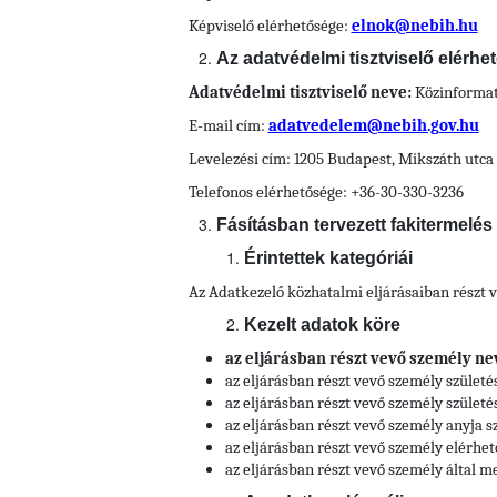
Képviselő elérhetősége:
elnok@nebih.hu
Az adatvédelmi tisztviselő elérhe
Adatvédelmi tisztviselő neve:
Közinformati
E-mail cím:
adatvedelem@nebih.gov.hu
Levelezési cím: 1205 Budapest, Mikszáth utca 
Telefonos elérhetősége: +36-30-330-3236
Fásításban tervezett fakitermelé
Érintettek kategóriái
Az Adatkezelő közhatalmi eljárásaiban részt 
Kezelt adatok köre
az eljárásban részt vevő személy ne
az eljárásban részt vevő személy születés
az eljárásban részt vevő személy születési
az eljárásban részt vevő személy anyja sz
az eljárásban részt vevő személy elérhet
az eljárásban részt vevő személy által me