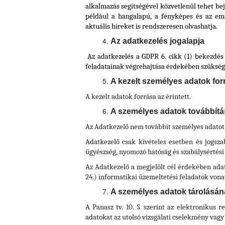
alkalmazás segítségével közvetlenül tehet bej
például a hangalapú, a fényképes és az emai
aktuális híreket is rendszeresen olvashatja.
Az adatkezelés jogalapja
Az adatkezelés a GDPR 6. cikk (1) bekezdés 
feladatainak végrehajtása érdekében szükséges,
A kezelt személyes adatok for
A kezelt adatok forrása az érintett.
A személyes adatok továbbítása,
Az Adatkezelő nem továbbít személyes adatot
Adatkezelő csak kivételes esetben és jogszab
ügyészség, nyomozó hatóság és szabálysértés
Az Adatkezelő a megjelölt cél érdekében adat
24.) informatikai üzemeltetési feladatok von
A személyes adatok tárolásán
A Panasz tv. 10. § szerint az elektronikus r
adatokat az utolsó vizsgálati cselekmény vagy i