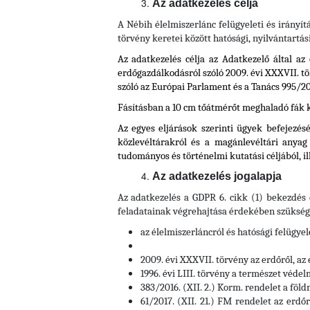
Az adatkezelés célja
A Nébih élelmiszerlánc felügyeleti és irányít
törvény keretei között hatósági, nyilvántartás
Az adatkezelés célja az Adatkezelő által az 
erdőgazdálkodásról szóló 2009. évi XXXVII. t
szóló az Európai Parlament és a Tanács 995/2
Fásításban a 10 cm tőátmérőt meghaladó fák k
Az egyes eljárások szerinti ügyek befejezés
közlevéltárakról és a magánlevéltári anyag 
tudományos és történelmi kutatási céljából, il
Az adatkezelés jogalapja
Az adatkezelés a GDPR 6. cikk (1) bekezdés 
feladatainak végrehajtása érdekében szükséges
az élelmiszerláncról és hatósági felügyel
2009. évi XXXVII. törvény az erdőről, az
1996. évi LIII. törvény a természet védel
383/2016. (XII. 2.) Korm. rendelet a föld
61/2017. (XII. 21.) FM rendelet az erdő