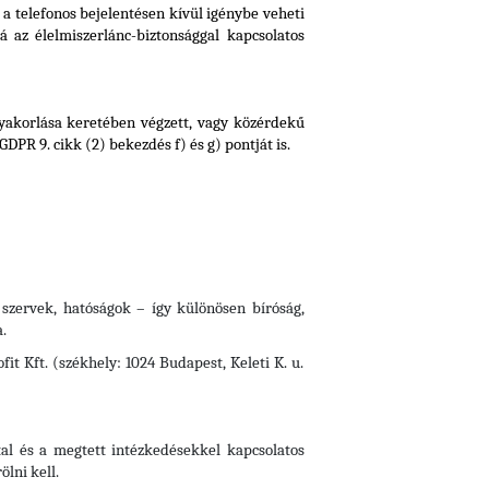
 a telefonos bejelentésen kívül igénybe veheti
á az élelmiszerlánc-biztonsággal kapcsolatos
gyakorlása keretében végzett, vagy közérdekű
DPR 9. cikk (2) bekezdés f) és g) pontját is.
i szervek, hatóságok – így különösen bíróság,
.
t Kft. (székhely: 1024 Budapest, Keleti K. u.
ttal és a megtett intézkedésekkel kapcsolatos
ölni kell.