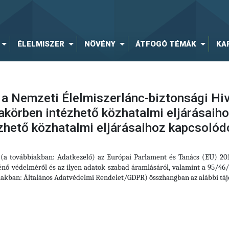
ÉLELMISZER
NÖVÉNY
ÁTFOGÓ TÉMÁK
KA
 a Nemzeti Élelmiszerlánc-biztonsági Hiv
akörben intézhető közhatalmi eljárásaih
zhető közhatalmi eljárásaihoz kapcsoló
l (a továbbiakban: Adatkezelő) az Európai Parlament és Tanács (EU) 2
nő védelméről és az ilyen adatok szabad áramlásáról, valamint a 95/46/
iakban: Általános Adatvédelmi Rendelet/GDPR) összhangban az alábbi táj