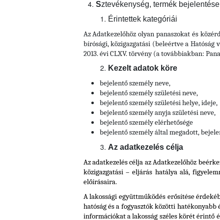
S
z
tevékenység, termék bejelentés
Érintettek kategóriái
Az Adatkezelőhöz olyan panaszokat és közérd
bírósági, közigazgatási (beleértve a Hatóság v
2013. évi CLXV. törvény (a továbbiakban: Panasz
Kezelt adatok köre
bejelentő személy neve,
bejelentő személy születési neve,
bejelentő személy születési helye, ideje,
bejelentő személy anyja születési neve,
bejelentő személy elérhetősége
bejelentő személy által megadott, bejel
Az adatkezelés célja
Az adatkezelés célja az Adatkezelőhöz beérke
közigazgatási – eljárás hatálya alá, figyele
előírásaira.
A lakossági együttműködés erősítése érdekébe
hatóság és a fogyasztók közötti hatékonyabb 
információkat a lakosság széles körét érintő 