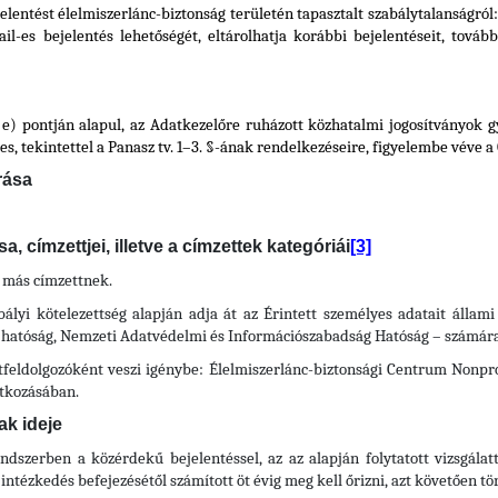
elentést élelmiszerlánc-biztonság területén tapasztalt szabálytalanságról:
l-es bejelentés lehetőségét, eltárolhatja korábbi bejelentéseit, tovább
e) pontján alapul, az Adatkezelőre ruházott közhatalmi jogosítványok 
 tekintettel a Panasz tv. 1–3. §-ának rendelkezéseire, figyelembe véve a G
rása
 címzettjei, illetve a címzettek kategóriái
[3]
 más címzettnek.
ályi kötelezettség alapján adja át az Érintett személyes adatait állam
i hatóság, Nemzeti Adatvédelmi és Információszabadság Hatóság – számára
feldolgozóként veszi igénybe: Élelmiszerlánc-biztonsági Centrum Nonprofi
atkozásában.
ak ideje
endszerben a közérdekű bejelentéssel, az az alapján folytatott vizsgála
ntézkedés befejezésétől számított öt évig meg kell őrizni, azt követően tör