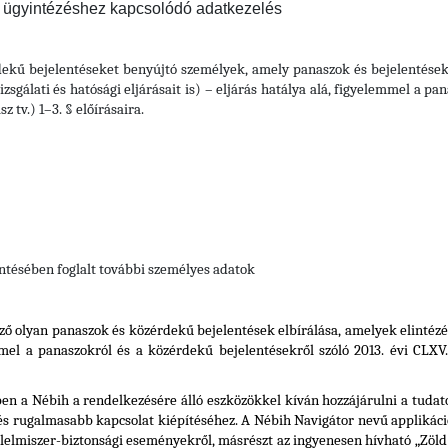
e ügyintézéshez kapcsolódó adatkezelés
ekű bejelentéseket benyújtó személyek, amely panaszok és bejelentések
izsgálati és hatósági eljárásait is) – eljárás hatálya alá, figyelemmel a p
 tv.) 1–3. § előírásaira.
entésében foglalt további személyes adatok
ző olyan panaszok és közérdekű bejelentések elbírálása, amelyek elintézé
mmel a panaszokról és a közérdekű bejelentésekről szóló 2013. évi CLXV
n a Nébih a rendelkezésére álló eszközökkel kíván hozzájárulni a tudatos 
és rugalmasabb kapcsolat kiépítéséhez. A Nébih Navigátor nevű applikáci
élelmiszer-biztonsági eseményekről, másrészt az ingyenesen hívható „Zöld