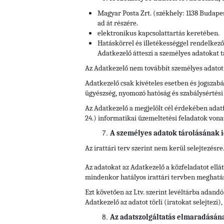
Magyar Posta Zrt. (székhely: 1138 Budapes
ad át részére.
elektronikus kapcsolattartás keretében.
Hatáskörrel és illetékességgel rendelkez
Adatkezelő átteszi a személyes adatokat t
Az Adatkezelő nem továbbít személyes adatot
Adatkezelő csak kivételes esetben és jogszabál
ügyészség, nyomozó hatóság és szabálysértés
Az Adatkezelő a megjelölt cél érdekében adatf
24.) informatikai üzemeltetési feladatok von
A személyes adatok tárolásának i
Az irattári terv szerint nem kerül selejtezésre
Az adatokat az Adatkezelő a közfeladatot ell
mindenkor hatályos irattári tervben meghatároz
Ezt követően az Ltv. szerint levéltárba adandó
Adatkezelő az adatot törli (iratokat selejtezi
Az adatszolgáltatás elmaradásán