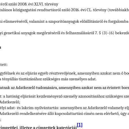
téről szóló 2008. évi XLVI. törvény
alános közigazgatási rendtartásról szóló 2016. évi CL. törvény (továbbiakb
mi elismeréséről, valamint a szaporítóanyagok előállításáról és forgalomba h
yi genetikai anyagok megőrzéséről és felhasználásáról 7. § (3)-(6) bekezd
a
tett:
gyfélnek és az eljárás egyéb résztvevőjének, amennyiben azokat nem ő bo
 a tényállás tisztázásához szükséges más személyes adat.
hatnak az Adatkezelő tudomására, amennyiben azokat nem az érintett bocs
tt: a hatóság eljárását kezdeményező személy azonosításához szükséges sze
 Adatkezelő;
élyi adat- és lakcím-nyilvántartás: amennyiben az Adatkezelő valamely e
Adatkezelő rendelkezésére álló kapcsolattartási címén nem elérhető, úgy a
;
[1]
mzettjei, illetve a címzettek kategóriái