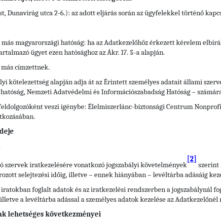
t, Dunavirág utca 2-6.): az adott eljárás során az ügyfelekkel történő kap
ő más magyarországi hatóság: ha az Adatkezelőhöz érkezett kérelem elbírá
artalmazó ügyet ezen hatósághoz az Ákr. 17. §-a alapján.
 más címzettnek.
yi kötelezettség alapján adja át az Érintett személyes adatait állami szerv
i hatóság, Nemzeti Adatvédelmi és Információszabadság Hatóság – számára
eldolgozóként veszi igénybe: Élelmiszerlánc-biztonsági Centrum Nonprofit 
atkozásában.
deje
.
[2]
átó szervek iratkezelésére vonatkozó jogszabályi követelmények
szerint 
ott selejtezési időig, illetve – ennek hiányában – levéltárba adásáig keze
 iratokban foglalt adatok és az iratkezelési rendszerben a jogszabálynál 
), illetve a levéltárba adással a személyes adatok kezelése az Adatkezelőnél
ak lehetséges következményei