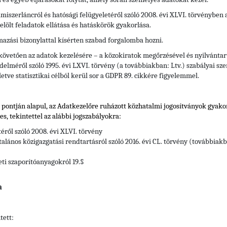
elmiszerláncról és hatósági felügyeletéről szóló 2008. évi XLVI. törvényben
elölt feladatok ellátása és hatáskörök gyakorlása.
rmazási bizonylattal kísérten szabad forgalomba hozni.
 követően az adatok kezelésére – a közokiratok megőrzésével és nyilvántart
elméről szóló 1995. évi LXVI. törvény (a továbbiakban: Ltv.) szabályai szer
letve statisztikai célból kerül sor a GDPR 89. cikkére figyelemmel.
) pontján alapul, az Adatkezelőre ruházott közhatalmi jogosítványok gyak
s, tekintettel
az alábbi jogszabályokra:
téről szóló 2008. évi XLVI. törvény
alános közigazgatási rendtartásról szóló 2016. évi CL. törvény (továbbiakb
eti szaporítóanyagokról 19.§
a
tett: