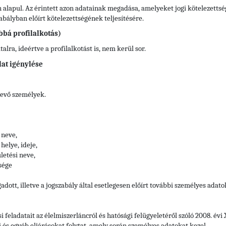
 alapul. Az érintett azon adatainak megadása, amelyeket jogi kötelezettsé
ályban előírt kötelezettségének teljesítésére.
bbá profilalkotás)
lra, ideértve a profilalkotást is, nem kerül sor.
lat igénylése
vevő személyek.
 neve,
helye, ideje,
letési neve,
sége
adott, illetve a jogszabály által esetlegesen előírt további személyes adato
si feladatait az élelmiszerláncról és hatósági felügyeletéről szóló 2008. év
i és egyéb eljárásokat folytat, amely során személyes adatokat kezel.