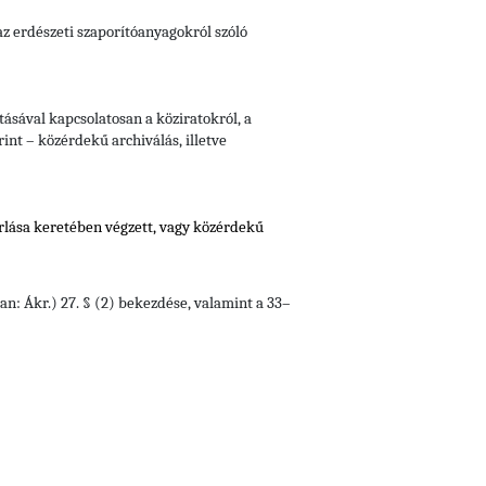
 az erdészeti szaporítóanyagokról szóló
ásával kapcsolatosan a köziratokról, a
int – közérdekű archiválás, illetve
orlása keretében végzett, vagy közérdekű
an: Ákr.) 27. § (2) bekezdése, valamint a 33–