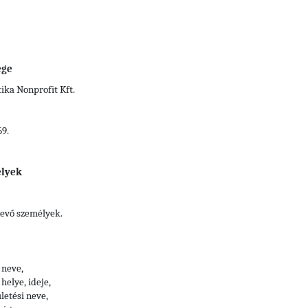
ége
ka Nonprofit Kft.
69.
elyek
vevő személyek.
 neve,
helye, ideje,
letési neve,