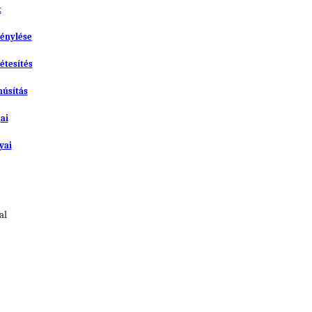
k
génylése
étesítés
núsítás
ai
yai
al