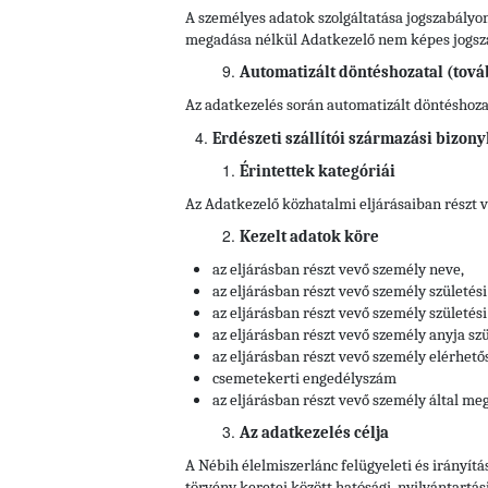
A személyes adatok szolgáltatása jogszabályon
megadása nélkül Adatkezelő nem képes jogszab
Automatizált döntéshozatal (tová
Az adatkezelés során automatizált döntéshozata
Erdészeti szállítói származási bizony
Érintettek kategóriái
Az Adatkezelő közhatalmi eljárásaiban részt 
Kezelt adatok köre
az eljárásban részt vevő személy neve,
az eljárásban részt vevő személy születési
az eljárásban részt vevő személy születési 
az eljárásban részt vevő személy anyja szü
az eljárásban részt vevő személy elérhető
csemetekerti engedélyszám
az eljárásban részt vevő személy által meg
Az adatkezelés célja
A Nébih élelmiszerlánc felügyeleti és irányítá
törvény keretei között hatósági, nyilvántartás