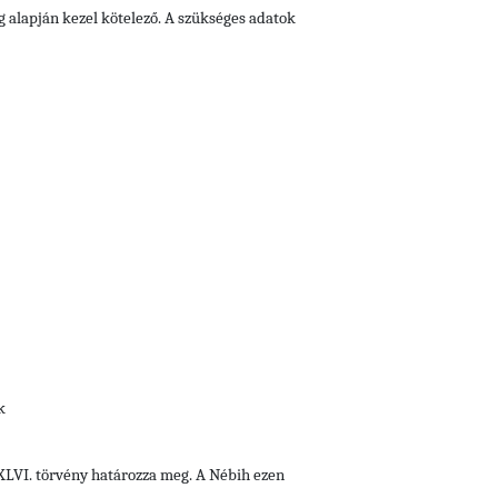
g alapján kezel kötelező. A szükséges adatok
k
i XLVI. törvény határozza meg. A Nébih ezen