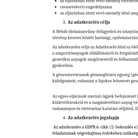
az eljárásban részt vevő személy elérhető
csemetekerti engedélyszám
az eljárásban részt vevő személy által meg
Az adatkezelés célja
A Nébih élelmiszerlánc felügyeleti és irányítá
törvény keretei között hatósági, nyilvántartás
Az adatkezelés célja az Adatkezelő által az él
a szaporítóanyagok előállításáról és forgalomb
genetikai anyagok megőrzéséről és felhasználá
gyakorlása.
A génrezervátumok génmegőrzési egység (génre
kidolgozását, valamint a fajokra lebontott gene
Az egyes eljárások szerinti ügyek befejezését
közlevéltárakról és a magánlevéltári anyag véd
tudományos és történelmi kutatási céljából, il
Az adatkezelés jogalapja
Az adatkezelés a GDPR 6. cikk (1) bekezdés e
feladatainak végrehajtása érdekében szüksége