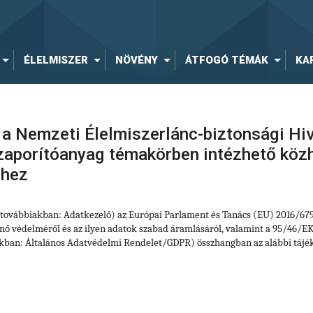
ÉLELMISZER
NÖVÉNY
ÁTFOGÓ TÉMÁK
KA
 a Nemzeti Élelmiszerlánc-biztonsági Hiv
zaporítóanyag témakörben intézhető közh
éhez
 (továbbiakban: Adatkezelő) az Európai Parlament és Tanács (EU) 2016/67
ő védelméről és az ilyen adatok szabad áramlásáról, valamint a 95/46/EK 
akban: Általános Adatvédelmi Rendelet/GDPR) összhangban az alábbi tájék