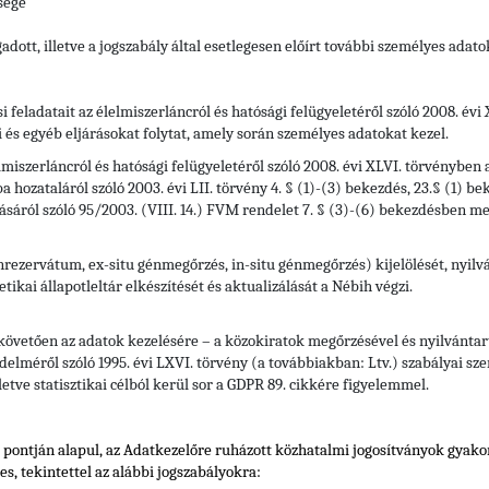
sége
adott, illetve a jogszabály által esetlegesen előírt további személyes adato
si feladatait az élelmiszerláncról és hatósági felügyeletéről szóló 2008. év
i és egyéb eljárásokat folytat, amely során személyes adatokat kezel.
elmiszerláncról és hatósági felügyeletéről szóló 2008. évi XLVI. törvényben
a hozataláról szóló 2003. évi LII. törvény 4. § (1)-(3) bekezdés, 23.§ (1) b
sáról szóló 95/2003. (VIII. 14.) FVM rendelet 7. § (3)-(6) bekezdésben meg
zervátum, ex-situ génmegőrzés, in-situ génmegőrzés) kijelölését, nyilvánt
tikai állapotleltár elkészítését és aktualizálását a Nébih végzi.
 követően az adatok kezelésére – a közokiratok megőrzésével és nyilvántart
elméről szóló 1995. évi LXVI. törvény (a továbbiakban: Ltv.) szabályai szer
letve statisztikai célból kerül sor a GDPR 89. cikkére figyelemmel.
) pontján alapul, az Adatkezelőre ruházott közhatalmi jogosítványok gyak
s, tekintettel
az alábbi jogszabályokra: