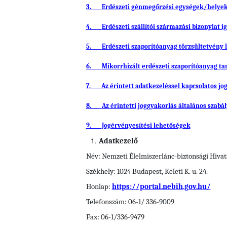
3.
Erdészeti génmegőrzési egységek/helye
4.
Erdészeti szállítói származási bizonylat i
5.
Erdészeti szaporítóanyag törzsültetvény l
6.
Mikorrhizált erdészeti szaporítóanyag ta
7.
Az érintett adatkezeléssel kapcsolatos jog
8.
Az érintetti joggyakorlás általános szabál
9.
Jogérvényesítési lehetőségek
Adatkezelő
Név: Nemzeti Élelmiszerlánc-biztonsági Hivat
Székhely: 1024 Budapest, Keleti K. u. 24.
Honlap:
https://portal.nebih.gov.hu/
Telefonszám: 06-1/ 336-9009
Fax: 06-1/336-9479