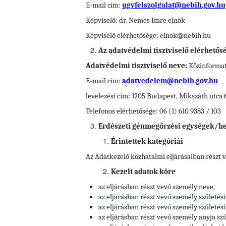
E-mail cím:
ugyfelszolgalat@nebih.gov.hu
Képviselő: dr. Nemes Imre elnök
Képviselő elérhetősége: elnok@nebih.hu
Az adatvédelmi tisztviselő elérhetős
Adatvédelmi tisztviselő neve:
Közinformati
E-mail cím:
adatvedelem@nebih.gov.hu
levelezési cím: 1205 Budapest, Mikszáth utca 
Telefonos elérhetősége: 06 (1) 610 9383 / 103
Erdészeti génmegőrzési egységek/h
Érintettek kategóriái
Az Adatkezelő közhatalmi eljárásaiban részt 
Kezelt adatok köre
az eljárásban részt vevő személy neve,
az eljárásban részt vevő személy születési
az eljárásban részt vevő személy születési 
az eljárásban részt vevő személy anyja szü