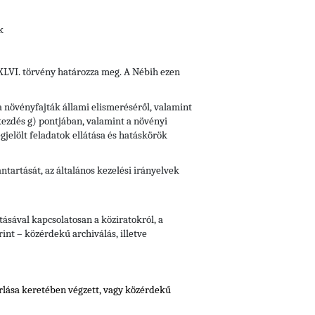
k
i XLVI. törvény határozza meg. A Nébih ezen
 a növényfajták állami elismeréséről, valamint
ekezdés g) pontjában, valamint a növényi
jelölt feladatok ellátása és hatáskörök
artását, az általános kezelési irányelvek
ásával kapcsolatosan a köziratokról, a
int – közérdekű archiválás, illetve
orlása keretében végzett, vagy közérdekű