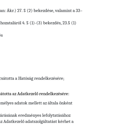
an: Ákr.) 27. § (2) bekezdése, valamint a 33–
ozataláról 4. § (1)-(3) bekezdés, 23.§ (1)
és
csátotta a Hatóság rendelkezésére;
átotta az Adatkezelő rendelkezésére:
mélyes adatok mellett az általa önként
ljárásának eredményes lefolytatásához
z Adatkezelő adatszolgáltatást kérhet a