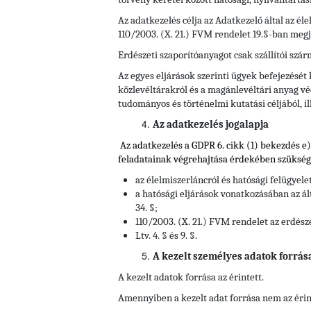
Az adatkezelés célja az Adatkezelő által az él
110/2003. (X. 21.) FVM rendelet 19.§-ban megj
Erdészeti szaporítóanyagot csak szállítói szá
Az egyes eljárások szerinti ügyek befejezését
közlevéltárakról és a magánlevéltári anyag véd
tudományos és történelmi kutatási céljából, il
Az adatkezelés jogalapja
Az adatkezelés a GDPR 6. cikk (1) bekezdés e
feladatainak végrehajtása érdekében szüksége
az élelmiszerláncról és hatósági felügyele
a hatósági eljárások vonatkozásában az ált
34. §;
110/2003. (X. 21.) FVM rendelet az erdész
Ltv. 4. § és 9. §.
A kezelt személyes adatok forrás
A kezelt adatok forrása az érintett.
Amennyiben a kezelt adat forrása nem az érin