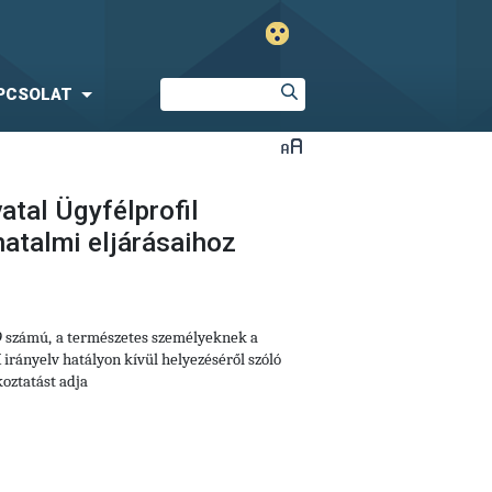
PCSOLAT
atal Ügyfélprofil
atalmi eljárásaihoz
9 számú,
a természetes személyeknek a
irányelv hatályon kívül helyezéséről szóló
oztatást adja