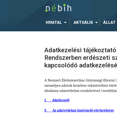
HIVATAL
AKTUÁLIS
ÁLLAT
Adatkezelési tájékoztató
Rendszerben erdészeti s
kapcsolódó adatkezelés
A Nemzeti Élelmiszerlánc-biztonsági Hivatal
személyes adatok kezelése tekintetében történ
általános adatvédelmi rendeletével (további
1.
Adatkezelő
2.
Az adatvédelmi tisztviselő elérhetősége