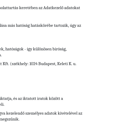
csolattartás keretében az Adatkezelő adatokat
lása más hatóság hatáskörébe tartozik, úgy az
ek, hatóságok - így különösen bíróság,
.
Kft. (székhely: 1024 Budapest, Keleti K. u.
iktatja, és az iktatott iratok között a
li.
fogva kezelendő személyes adatok kivételével az
 megszűnik.