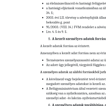
az élelmiszerláncról és hatósági felügyele
a hatósági eljárások vonatkozásában az ált
34. §;
2003. évi LII. törvény a növényfajták álla
bekezdés g. pont
95/2003. (VIII. 14.) FVM rendelet a növén
Ltv. 4. § és 9. §.
A kezelt személyes adatok forrás
A kezelt adatok forrása az érintett.
Amennyiben a kezelt adat forrása nem az érin
Természetes személyazonosító adatai az ü
Az adott ügy jellegétől, tárgyától függően
A személyes adatok az alábbi forrásokból jut
A kérelmező vagy bejelentést tevő érinte
megadott személyes adatokat is kezeli az
A Belügyminisztérium által vezetett szem
szükség van a nyilatkozatára, azonban az 
személyi adat- és lakcím-nyilvántartásból
A személyes adatok továbbítása, cí