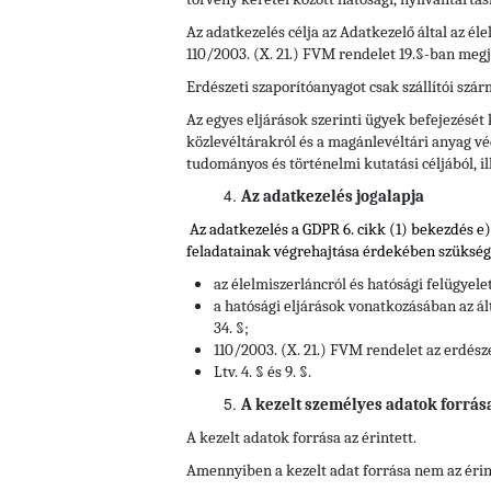
Az adatkezelés célja az Adatkezelő által az él
110/2003. (X. 21.) FVM rendelet 19.§-ban megj
Erdészeti szaporítóanyagot csak szállítói szá
Az egyes eljárások szerinti ügyek befejezését
közlevéltárakról és a magánlevéltári anyag véd
tudományos és történelmi kutatási céljából, il
Az adatkezelés jogalapja
Az adatkezelés a GDPR 6. cikk (1) bekezdés e
feladatainak végrehajtása érdekében szüksége
az élelmiszerláncról és hatósági felügyele
a hatósági eljárások vonatkozásában az ált
34. §;
110/2003. (X. 21.) FVM rendelet az erdész
Ltv. 4. § és 9. §.
A kezelt személyes adatok forrás
A kezelt adatok forrása az érintett.
Amennyiben a kezelt adat forrása nem az érin