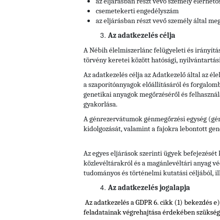
az eljárásban részt vevő személy elérhető
csemetekerti engedélyszám
az eljárásban részt vevő személy által meg
Az adatkezelés célja
A Nébih élelmiszerlánc felügyeleti és irányítá
törvény keretei között hatósági, nyilvántartás
Az adatkezelés célja az Adatkezelő által az él
a szaporítóanyagok előállításáról és forgalomb
genetikai anyagok megőrzéséről és felhasználá
gyakorlása.
A génrezervátumok génmegőrzési egység (génre
kidolgozását, valamint a fajokra lebontott gene
Az egyes eljárások szerinti ügyek befejezését
közlevéltárakról és a magánlevéltári anyag véd
tudományos és történelmi kutatási céljából, il
Az adatkezelés jogalapja
Az adatkezelés a GDPR 6. cikk (1) bekezdés e
feladatainak végrehajtása érdekében szüksége