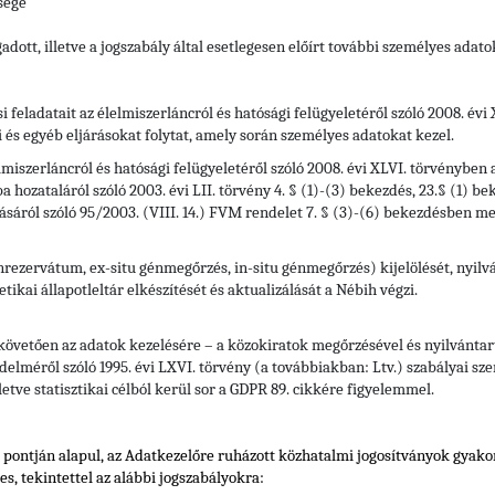
sége
adott, illetve a jogszabály által esetlegesen előírt további személyes adato
si feladatait az élelmiszerláncról és hatósági felügyeletéről szóló 2008. év
i és egyéb eljárásokat folytat, amely során személyes adatokat kezel.
elmiszerláncról és hatósági felügyeletéről szóló 2008. évi XLVI. törvényben
a hozataláról szóló 2003. évi LII. törvény 4. § (1)-(3) bekezdés, 23.§ (1) b
sáról szóló 95/2003. (VIII. 14.) FVM rendelet 7. § (3)-(6) bekezdésben meg
zervátum, ex-situ génmegőrzés, in-situ génmegőrzés) kijelölését, nyilvánt
tikai állapotleltár elkészítését és aktualizálását a Nébih végzi.
 követően az adatok kezelésére – a közokiratok megőrzésével és nyilvántart
elméről szóló 1995. évi LXVI. törvény (a továbbiakban: Ltv.) szabályai szer
letve statisztikai célból kerül sor a GDPR 89. cikkére figyelemmel.
) pontján alapul, az Adatkezelőre ruházott közhatalmi jogosítványok gyak
s, tekintettel
az alábbi jogszabályokra: