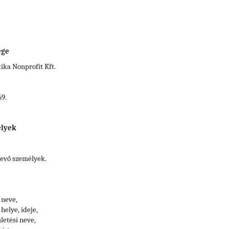
ége
ka Nonprofit Kft.
69.
elyek
vevő személyek.
 neve,
helye, ideje,
letési neve,