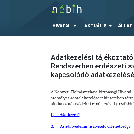
HIVATAL
AKTUÁLIS
ÁLLAT
Adatkezelési tájékoztató
Rendszerben erdészeti s
kapcsolódó adatkezelés
A Nemzeti Élelmiszerlánc-biztonsági Hivatal
személyes adatok kezelése tekintetében történ
általános adatvédelmi rendeletével (további
1.
Adatkezelő
2.
Az adatvédelmi tisztviselő elérhetősége