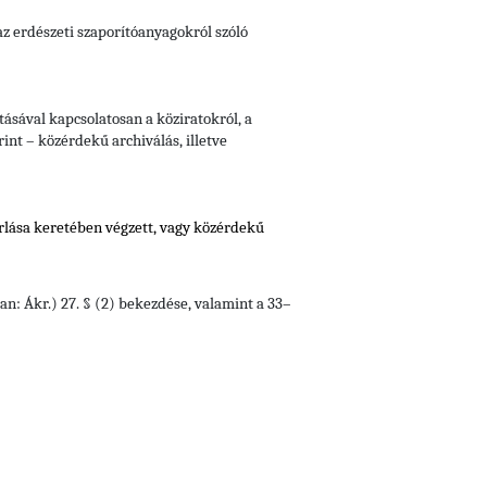
 az erdészeti szaporítóanyagokról szóló
ásával kapcsolatosan a köziratokról, a
int – közérdekű archiválás, illetve
orlása keretében végzett, vagy közérdekű
an: Ákr.) 27. § (2) bekezdése, valamint a 33–