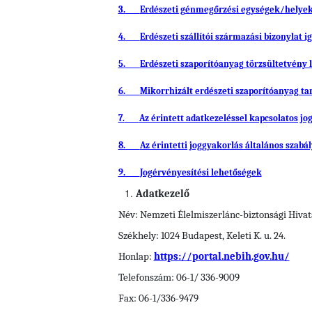
3.
Erdészeti génmegőrzési egységek/helye
4.
Erdészeti szállítói származási bizonylat i
5.
Erdészeti szaporítóanyag törzsültetvény l
6.
Mikorrhizált erdészeti szaporítóanyag ta
7.
Az érintett adatkezeléssel kapcsolatos jog
8.
Az érintetti joggyakorlás általános szabál
9.
Jogérvényesítési lehetőségek
Adatkezelő
Név: Nemzeti Élelmiszerlánc-biztonsági Hivat
Székhely: 1024 Budapest, Keleti K. u. 24.
Honlap:
https://portal.nebih.gov.hu/
Telefonszám: 06-1/ 336-9009
Fax: 06-1/336-9479