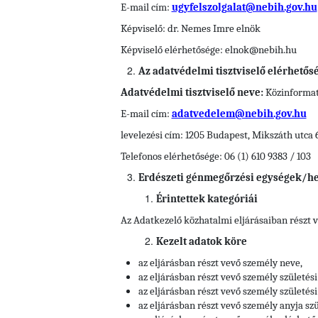
E-mail cím:
ugyfelszolgalat@nebih.gov.hu
Képviselő: dr. Nemes Imre elnök
Képviselő elérhetősége: elnok@nebih.hu
Az adatvédelmi tisztviselő elérhetős
Adatvédelmi tisztviselő neve:
Közinformati
E-mail cím:
adatvedelem@nebih.gov.hu
levelezési cím: 1205 Budapest, Mikszáth utca 
Telefonos elérhetősége: 06 (1) 610 9383 / 103
Erdészeti génmegőrzési egységek/h
Érintettek kategóriái
Az Adatkezelő közhatalmi eljárásaiban részt 
Kezelt adatok köre
az eljárásban részt vevő személy neve,
az eljárásban részt vevő személy születési
az eljárásban részt vevő személy születési 
az eljárásban részt vevő személy anyja szü