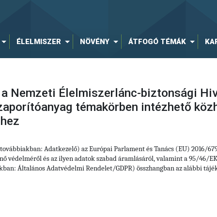
ÉLELMISZER
NÖVÉNY
ÁTFOGÓ TÉMÁK
KA
 a Nemzeti Élelmiszerlánc-biztonsági Hiv
zaporítóanyag témakörben intézhető közh
éhez
 (továbbiakban: Adatkezelő) az Európai Parlament és Tanács (EU) 2016/67
ő védelméről és az ilyen adatok szabad áramlásáról, valamint a 95/46/EK 
akban: Általános Adatvédelmi Rendelet/GDPR) összhangban az alábbi tájék