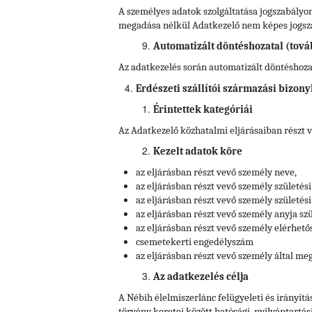
A személyes adatok szolgáltatása jogszabályon
megadása nélkül Adatkezelő nem képes jogszab
Automatizált döntéshozatal (tová
Az adatkezelés során automatizált döntéshozata
Erdészeti szállítói származási bizony
Érintettek kategóriái
Az Adatkezelő közhatalmi eljárásaiban részt 
Kezelt adatok köre
az eljárásban részt vevő személy neve,
az eljárásban részt vevő személy születési
az eljárásban részt vevő személy születési 
az eljárásban részt vevő személy anyja szü
az eljárásban részt vevő személy elérhető
csemetekerti engedélyszám
az eljárásban részt vevő személy által meg
Az adatkezelés célja
A Nébih élelmiszerlánc felügyeleti és irányítá
törvény keretei között hatósági, nyilvántartás