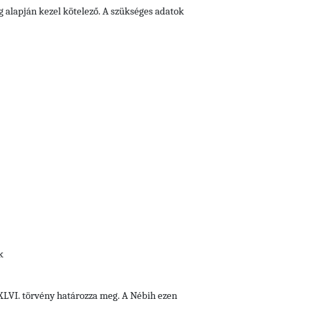
g alapján kezel kötelező. A szükséges adatok
k
i XLVI. törvény határozza meg. A Nébih ezen