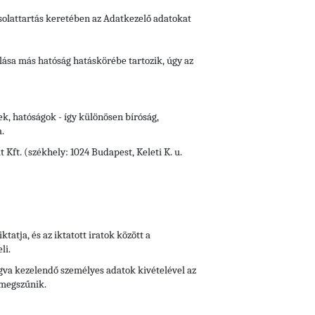
csolattartás keretében az Adatkezelő adatokat
lása más hatóság hatáskörébe tartozik, úgy az
ek, hatóságok - így különösen bíróság,
.
Kft. (székhely: 1024 Budapest, Keleti K. u.
iktatja, és az iktatott iratok között a
li.
fogva kezelendő személyes adatok kivételével az
 megszűnik.