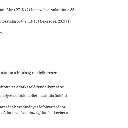
an: Ákr.) 27. § (2) bekezdése, valamint a 33–
ozataláról 4. § (1)-(3) bekezdés, 23.§ (1)
és
csátotta a Hatóság rendelkezésére;
átotta az Adatkezelő rendelkezésére:
mélyes adatok mellett az általa önként
ljárásának eredményes lefolytatásához
z Adatkezelő adatszolgáltatást kérhet a