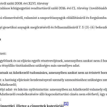
téről szóló 2008. évi XLVI. törvény
alános közigazgatási rendtartásról szóló 2016. évi CL. törvény (továbbiakb
mi elismeréséről, valamint a szaporítóanyagok előállításáról és forgalomba h
yi genetikai anyagok megőrzéséről és felhasználásáról 7. § (3)-(6) bekezd
a
tett:
gyfélnek és az eljárás egyéb résztvevőjének, amennyiben azokat nem ő bo
 a tényállás tisztázásához szükséges más személyes adat.
hatnak az Adatkezelő tudomására, amennyiben azokat nem az érintett bocs
tt: a hatóság eljárását kezdeményező személy azonosításához szükséges sze
 Adatkezelő;
élyi adat- és lakcím-nyilvántartás: amennyiben az Adatkezelő valamely e
Adatkezelő rendelkezésére álló kapcsolattartási címén nem elérhető, úgy a
;
[1]
mzettjei, illetve a címzettek kategóriái