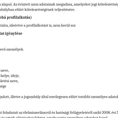
 alapul. Az érintett azon adatainak megadása, amelyeket jogi kötelezettsé
ályban előírt kötelezettségének teljesítésére.
bbá profilalkotás)
lra, ideértve a profilalkotást is, nem kerül sor.
lat igénylése
vevő személyek.
 neve,
helye, ideje,
letési neve,
sége
adott, illetve a jogszabály által esetlegesen előírt további személyes adato
si feladatait az élelmiszerláncról és hatósági felügyeletéről szóló 2008. év
i és egyéb eljárásokat folytat, amely során személyes adatokat kezel.