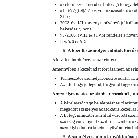
az élelmiszerláncról és hatósági felügyele
a hatósági eljárások vonatkozásában az ált
34. §;
2003. évi LII. törvény a növényfajták álla
bekezdés g. pont
95/2003. (VIII. 14.) FVM rendelet a növén
Ltv. 4. § és 9. §.
A kezelt személyes adatok forrás
A kezelt adatok forrása az érintett.
Amennyiben a kezelt adat forrása nem az érin
Természetes személyazonosító adatai az ü
Az adott ügy jellegétől, tárgyától függően
A személyes adatok az alábbi forrásokból jut
A kérelmező vagy bejelentést tevő érinte
megadott személyes adatokat is kezeli az
A Belügyminisztérium által vezetett szem
szükség van a nyilatkozatára, azonban az 
személyi adat- és lakcím-nyilvántartásból
A személyes adatok továbbítása, cí