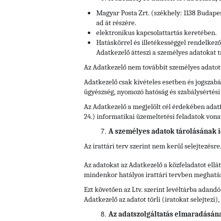
Magyar Posta Zrt. (székhely: 1138 Budapes
ad át részére.
elektronikus kapcsolattartás keretében.
Hatáskörrel és illetékességgel rendelkez
Adatkezelő átteszi a személyes adatokat t
Az Adatkezelő nem továbbít személyes adatot
Adatkezelő csak kivételes esetben és jogszabál
ügyészség, nyomozó hatóság és szabálysértés
Az Adatkezelő a megjelölt cél érdekében adatf
24.) informatikai üzemeltetési feladatok von
A személyes adatok tárolásának i
Az irattári terv szerint nem kerül selejtezésre
Az adatokat az Adatkezelő a közfeladatot ell
mindenkor hatályos irattári tervben meghatároz
Ezt követően az Ltv. szerint levéltárba adandó
Adatkezelő az adatot törli (iratokat selejtezi
Az adatszolgáltatás elmaradásán