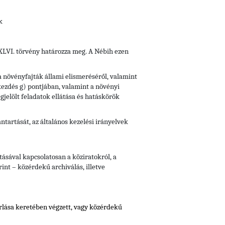
k
i XLVI. törvény határozza meg. A Nébih ezen
 a növényfajták állami elismeréséről, valamint
ekezdés g) pontjában, valamint a növényi
jelölt feladatok ellátása és hatáskörök
artását, az általános kezelési irányelvek
ásával kapcsolatosan a köziratokról, a
int – közérdekű archiválás, illetve
orlása keretében végzett, vagy közérdekű