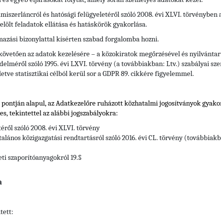
elmiszerláncról és hatósági felügyeletéről szóló 2008. évi XLVI. törvényben
elölt feladatok ellátása és hatáskörök gyakorlása.
rmazási bizonylattal kísérten szabad forgalomba hozni.
 követően az adatok kezelésére – a közokiratok megőrzésével és nyilvántart
elméről szóló 1995. évi LXVI. törvény (a továbbiakban: Ltv.) szabályai szer
letve statisztikai célból kerül sor a GDPR 89. cikkére figyelemmel.
) pontján alapul, az Adatkezelőre ruházott közhatalmi jogosítványok gyak
s, tekintettel
az alábbi jogszabályokra:
téről szóló 2008. évi XLVI. törvény
alános közigazgatási rendtartásról szóló 2016. évi CL. törvény (továbbiakb
eti szaporítóanyagokról 19.§
a
tett: