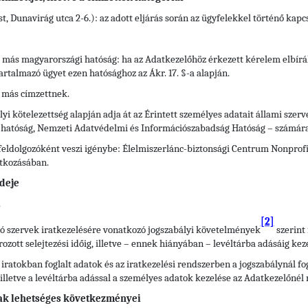
t, Dunavirág utca 2-6.): az adott eljárás során az ügyfelekkel történő kap
ő más magyarországi hatóság: ha az Adatkezelőhöz érkezett kérelem elbírá
artalmazó ügyet ezen hatósághoz az Ákr. 17. §-a alapján.
 más címzettnek.
yi kötelezettség alapján adja át az Érintett személyes adatait állami szerv
i hatóság, Nemzeti Adatvédelmi és Információszabadság Hatóság – számára
eldolgozóként veszi igénybe: Élelmiszerlánc-biztonsági Centrum Nonprofit 
atkozásában.
deje
.
[2]
átó szervek iratkezelésére vonatkozó jogszabályi követelmények
szerint 
ott selejtezési időig, illetve – ennek hiányában – levéltárba adásáig keze
 iratokban foglalt adatok és az iratkezelési rendszerben a jogszabálynál 
), illetve a levéltárba adással a személyes adatok kezelése az Adatkezelőnél
ak lehetséges következményei