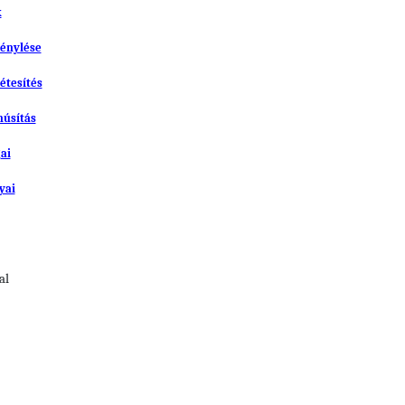
k
génylése
étesítés
núsítás
ai
yai
al