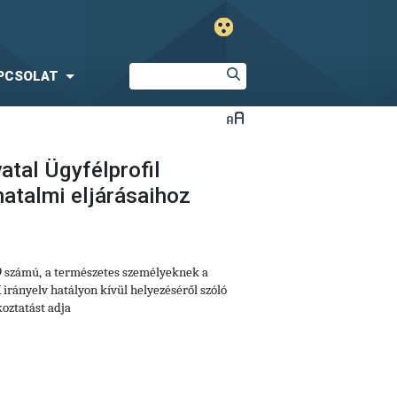
PCSOLAT
atal Ügyfélprofil
atalmi eljárásaihoz
9 számú,
a természetes személyeknek a
irányelv hatályon kívül helyezéséről szóló
oztatást adja