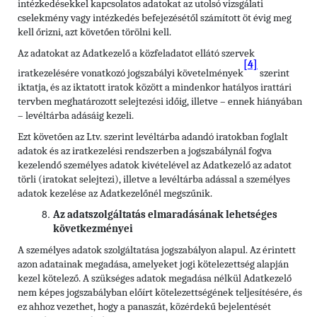
intézkedésekkel kapcsolatos adatokat az utolsó vizsgálati
cselekmény vagy intézkedés befejezésétől számított öt évig meg
kell őrizni, azt követően törölni kell.
Az adatokat az Adatkezelő a közfeladatot ellátó szervek
[4]
iratkezelésére vonatkozó jogszabályi követelmények
szerint
iktatja, és az iktatott iratok között a mindenkor hatályos irattári
tervben meghatározott selejtezési időig, illetve – ennek hiányában
– levéltárba adásáig kezeli.
Ezt követően az Ltv. szerint levéltárba adandó iratokban foglalt
adatok és az iratkezelési rendszerben a jogszabálynál fogva
kezelendő személyes adatok kivételével az Adatkezelő az adatot
törli (iratokat selejtezi), illetve a levéltárba adással a személyes
adatok kezelése az Adatkezelőnél megszűnik.
Az adatszolgáltatás elmaradásának lehetséges
következményei
A személyes adatok szolgáltatása jogszabályon alapul. Az érintett
azon adatainak megadása, amelyeket jogi kötelezettség alapján
kezel kötelező. A szükséges adatok megadása nélkül Adatkezelő
nem képes jogszabályban előírt kötelezettségének teljesítésére, és
ez ahhoz vezethet, hogy a panaszát, közérdekű bejelentését