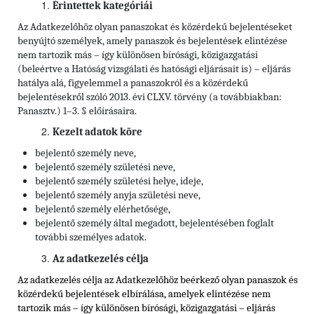
Érintettek kategóriái
Az Adatkezelőhöz olyan panaszokat és közérdekű bejelentéseket
benyújtó személyek, amely panaszok és bejelentések elintézése
nem tartozik más – így különösen bírósági, közigazgatási
(beleértve a Hatóság vizsgálati és hatósági eljárásait is) – eljárás
hatálya alá, figyelemmel a panaszokról és a közérdekű
bejelentésekről szóló 2013. évi CLXV. törvény (a továbbiakban:
Panasztv.) 1–3. § előírásaira.
Kezelt adatok köre
bejelentő személy neve,
bejelentő személy születési neve,
bejelentő személy születési helye, ideje,
bejelentő személy anyja születési neve,
bejelentő személy elérhetősége,
bejelentő személy által megadott, bejelentésében foglalt
további személyes adatok.
Az adatkezelés célja
Az adatkezelés célja az Adatkezelőhöz beérkező olyan panaszok és
közérdekű bejelentések elbírálása, amelyek elintézése nem
tartozik más – így különösen bírósági, közigazgatási – eljárás