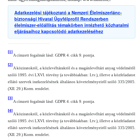
Adatkezelési tájékoztató a Nemzeti Élelmiszerlánc-
biztonsági Hivatal Ügyfélprofil Rendszerben
élelmiszer-előállítás témakörben intézhető közhatalmi
eljárásaihoz kapcsolódó adatkezeléséhez
[1]
A címzett fogalmát lásd: GDPR 4. cikk 9. pontja.
[2]
A köziratokról, a közlevéltárakról és a magánlevéltári anyag védelméről
szóló 1995. évi LXVI. törvény (a továbbiakban: Ltv.), illetve a közfeladatot
ellátó szervek iratkezelésének általános követelményeiről szóló 335/2005.
(XII. 29.) Korm. rendelet.
[3]
A címzett fogalmát lásd: GDPR 4. cikk 9. pontja.
[4]
A köziratokról, a közlevéltárakról és a magánlevéltári anyag védelméről
szóló 1995. évi LXVI. törvény (a továbbiakban: Ltv.), illetve a közfeladatot
ellátó szervek iratkezelésének általános követelményeiről szóló 335/2005.
(XII. 29.) Korm. rendelet.