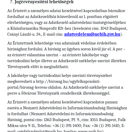
Jogérvényesítési lehetőségek
Az Érintett a személyes adatai kezelésével kapcsolatban bármikor
fordulhat az Adatkezelőhöz közvetlenül az 1. pontban rögzített
elérhetőségen, vagy az Adatkezelő adatvédelmi tisztségviselőjéhez
a Közinformatika Nonprofit Kft-hez (levelezési cím: 1043 Budapest,
Csányi László u. 34., E-mail cím:
adatvedelem@nebih.gov.hu
).
Az Érintettnek lehetősége van adatainak védelme érdekében
bírósághoz fordulni. A bíróság az ügyben soron kívül jár el. A per –
az érintett választása szerint – az érintett lakóhelye vagy
tartózkodási helye illetve az Adatkezelő székhelye szerint illetékes
Törvényszék előtt is megindítható.
A lakóhelye vagy tartózkodási helye szerinti törvényszéket
megkeresheti a http://birosag.hu/ugyfelkapcsolati-
portal/birosag-kereso oldalon. Az Adatkezelő székhelye szerint a
perre a Fővárosi Törvényszék rendelkezik illetékességgel.
Az Érintett a személyes adatai kezelésével kapcsolatos panasz
esetén a Nemzeti Adatvédelmi és Információszabadság Hatósághoz
is fordulhat (Nemzeti Adatvédelmi és Információszabadság
Hatóság, postai cím: 1363 Budapest, Pf. 9., cím: 1055 Budapest, Falk
Miksa utca 9-11., Telefon: +36 (1) 391-1400; Fax: +36 (1) 391-1410; E-
mail: ugyfelszolgalat@naih.hu; honlap: www.naih.hu).