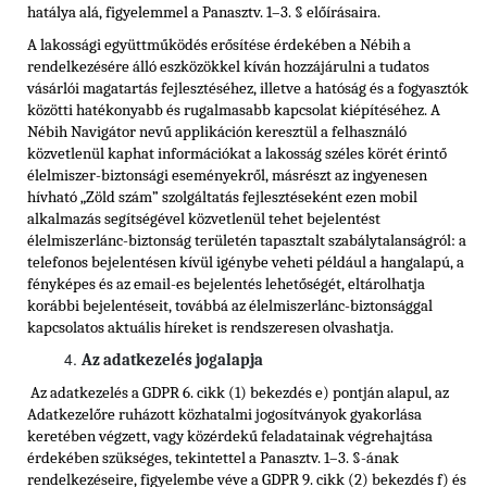
hatálya alá, figyelemmel a Panasztv. 1–3. § előírásaira.
A lakossági együttműködés erősítése érdekében a Nébih a
rendelkezésére álló eszközökkel kíván hozzájárulni a tudatos
vásárlói magatartás fejlesztéséhez, illetve a hatóság és a fogyasztók
közötti hatékonyabb és rugalmasabb kapcsolat kiépítéséhez. A
Nébih Navigátor nevű applikáción keresztül a felhasználó
közvetlenül kaphat információkat a lakosság széles körét érintő
élelmiszer-biztonsági eseményekről, másrészt az ingyenesen
hívható „Zöld szám” szolgáltatás fejlesztéseként ezen mobil
alkalmazás segítségével közvetlenül tehet bejelentést
élelmiszerlánc-biztonság területén tapasztalt szabálytalanságról: a
telefonos bejelentésen kívül igénybe veheti például a hangalapú, a
fényképes és az email-es bejelentés lehetőségét, eltárolhatja
korábbi bejelentéseit, továbbá az élelmiszerlánc-biztonsággal
kapcsolatos aktuális híreket is rendszeresen olvashatja.
Az adatkezelés jogalapja
Az adatkezelés a GDPR 6. cikk (1) bekezdés e) pontján alapul, az
Adatkezelőre ruházott közhatalmi jogosítványok gyakorlása
keretében végzett, vagy közérdekű feladatainak végrehajtása
érdekében szükséges, tekintettel a Panasztv. 1–3. §-ának
rendelkezéseire, figyelembe véve a GDPR 9. cikk (2) bekezdés f) és