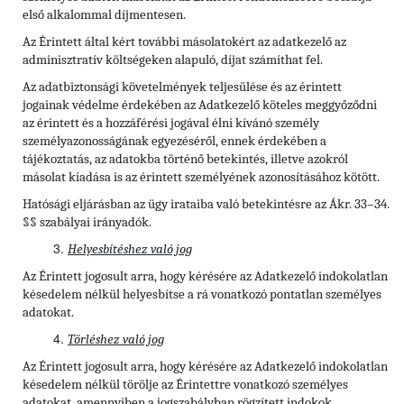
első alkalommal díjmentesen.
Az Érintett által kért további másolatokért az adatkezelő az
adminisztratív költségeken alapuló, díjat számíthat fel.
Az adatbiztonsági követelmények teljesülése és az érintett
jogainak védelme érdekében az Adatkezelő köteles meggyőződni
az érintett és a hozzáférési jogával élni kívánó személy
személyazonosságának egyezéséről, ennek érdekében a
tájékoztatás, az adatokba történő betekintés, illetve azokról
másolat kiadása is az érintett személyének azonosításához kötött.
Hatósági eljárásban az ügy irataiba való betekintésre az Ákr. 33–34.
§§ szabályai irányadók.
Helyesbítéshez való jog
Az Érintett jogosult arra, hogy kérésére az Adatkezelő indokolatlan
késedelem nélkül helyesbítse a rá vonatkozó pontatlan személyes
adatokat.
Törléshez való jog
Az Érintett
jogosult arra, hogy kérésére az Adatkezelő indokolatlan
késedelem nélkül törölje az Érintettre vonatkozó személyes
adatokat, amennyiben a jogszabályban rögzített indokok