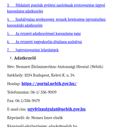
3.
Földalatti gombák gyűjtési naplójának érvényesítése üggyel
kapcsolatos adatkezelés
4.
Szabálytalan tevékenység, termék bejelentése ügyintézéhez
kapcsolódó adatkezelés
5.
Az érintett adatkezeléssel kapcsolatos jogai
6.
Az érintetti joggyakorlás általános szabályai
7.
Jogérvényesítési lehetőségek
Adatkezelő
Név: Nemzeti Élelmiszerlánc-biztonsági Hivatal (Nébih)
Székhely: 1024 Budapest, Keleti K. u. 24.
Honlap:
https://portal.nebih.gov.hu/
Telefonszám: 06-1/ 336-9009
Fax: 06-1/336-9479
E-mail cím:
ugyfelszolgalat@nebih.gov.hu
Képviselő: dr. Nemes Imre elnök
Képviselő elérhetősége: elnok@nebih.hu