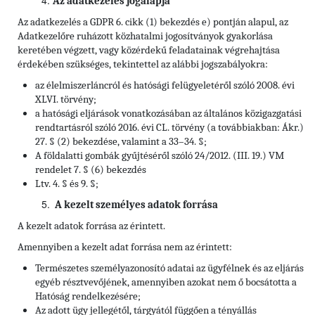
Az adatkezelés jogalapja
Az adatkezelés a GDPR 6. cikk (1) bekezdés e) pontján alapul, az
Adatkezelőre ruházott közhatalmi jogosítványok gyakorlása
keretében végzett, vagy közérdekű feladatainak végrehajtása
érdekében szükséges, tekintettel az alábbi jogszabályokra:
az élelmiszerláncról és hatósági felügyeletéről szóló 2008. évi
XLVI. törvény;
a hatósági eljárások vonatkozásában az általános közigazgatási
rendtartásról szóló 2016. évi CL. törvény (a továbbiakban: Ákr.)
27. § (2) bekezdése, valamint a 33–34. §;
A földalatti gombák gyűjtéséről szóló 24/2012. (III. 19.) VM
rendelet 7. § (6) bekezdés
Ltv. 4. § és 9. §;
A kezelt személyes adatok forrása
A kezelt adatok forrása az érintett.
Amennyiben a kezelt adat forrása nem az érintett:
Természetes személyazonosító adatai az ügyfélnek és az eljárás
egyéb résztvevőjének, amennyiben azokat nem ő bocsátotta a
Hatóság rendelkezésére;
Az adott ügy jellegétől, tárgyától függően a tényállás