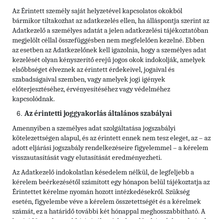
Az Érintett személy saját helyzetével kapcsolatos okokból
bármikor tiltakozhat az adatkezelés ellen, ha álláspontja szerint az
Adatkezelő a személyes adatát a jelen adatkezelési tájékoztatóban
megjelölt céllal összefüggésben nem megfelelően kezelné. Ebben
az esetben az Adatkezelőnek kell igazolnia, hogy a személyes adat
kezelését olyan kényszerítő erejű jogos okok indokolják, amelyek
elsőbbséget élveznek az érintett érdekeivel, jogaival és
szabadságaival szemben, vagy amelyek jogi igények
előterjesztéséhez, érvényesítéséhez vagy védelméhez
kapcsolódnak.
Az érintetti joggyakorlás általános szabályai
Amennyiben a személyes adat szolgáltatása jogszabályi
kötelezettségen alapul, és az érintett ennek nem tesz eleget, az – az
adott eljárási jogszabály rendelkezéseire figyelemmel – a kérelem
visszautasítását vagy elutasítását eredményezheti.
Az Adatkezelő indokolatlan késedelem nélkül, de legfeljebb a
kérelem beérkezésétől számított egy hónapon belül tájékoztatja az
Érintettet kérelme nyomán hozott intézkedésekről. Szükség
esetén, figyelembe véve a kérelem összetettségét és a kérelmek
számát, ez a határidő további két hónappal meghosszabbítható. A