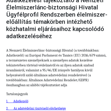
Adatkezelési tájékoztató a Nemzeti
Élelmiszerlánc-biztonsági Hivatal
Ügyfélprofil Rendszerben élelmiszer-
előállítás témakörben intézhető
közhatalmi eljárásaihoz kapcsolódó
adatkezeléséhez
A Nemzeti Élelmiszerlánc-biztonsági Hivatal (a továbbiakban:
Adatkezelő) az Európai Parlament és Tanács (EU) 2016/679 számú,
a természetes személyeknek a személyes adatok kezelése
tekintetében történő védelméről és az ilyen adatok szabad
áramlásáról, valamint a 95/46/EK irányelv hatályon kívül
helyezéséről szóló általános adatvédelmi rendeletével (a
továbbiakban: Általános Adatvédelmi Rendelet/GDPR)
összhangban az alábbi tájékoztatást adja
Tartalomjegyzék
1.
Adatkezelő
2.
Az adatvédelmi tisztviselő elérhetősége