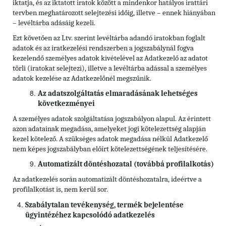
iktatja, és az iktatott iratok között a mindenkor hatályos irattári
tervben meghatározott selejtezési időig, illetve – ennek hiányában
– levéltárba adásáig kezeli.
Ezt követően az Ltv. szerint levéltárba adandó iratokban foglalt
adatok és az iratkezelési rendszerben a jogszabálynál fogva
kezelendő személyes adatok kivételével az Adatkezelő az adatot
törli (iratokat selejtezi), illetve a levéltárba adással a személyes
adatok kezelése az Adatkezelőnél megszűnik.
Az adatszolgáltatás elmaradásának lehetséges
következményei
A személyes adatok szolgáltatása jogszabályon alapul. Az érintett
azon adatainak megadása, amelyeket jogi kötelezettség alapján
kezel kötelező. A szükséges adatok megadása nélkül Adatkezelő
nem képes jogszabályban előírt kötelezettségének teljesítésére.
Automatizált döntéshozatal (továbbá profilalkotás)
Az adatkezelés során automatizált döntéshozatalra, ideértve a
profilalkotást is, nem kerül sor.
Szabálytalan tevékenység, termék bejelentése
ügyintézéhez kapcsolódó adatkezelés