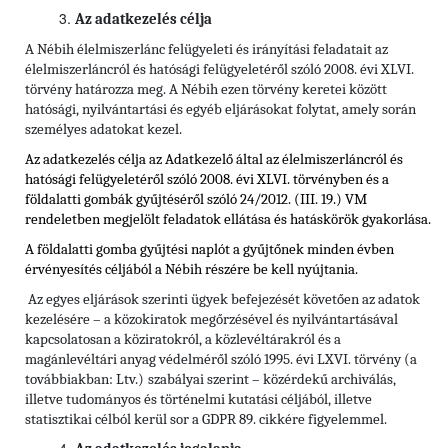
Az adatkezelés célja
A Nébih élelmiszerlánc felügyeleti és irányítási feladatait az
élelmiszerláncról és hatósági felügyeletéről szóló 2008. évi XLVI.
törvény határozza meg. A Nébih ezen törvény keretei között
hatósági, nyilvántartási és egyéb eljárásokat folytat, amely során
személyes adatokat kezel.
Az adatkezelés célja az Adatkezelő által az élelmiszerláncról és
hatósági felügyeletéről szóló 2008. évi XLVI. törvényben és
a
földalatti gombák gyűjtéséről szóló 24/2012. (III. 19.) VM
rendeletben
megjelölt feladatok ellátása és hatáskörök gyakorlása.
A földalatti gomba gyűjtési naplót a gyűjtőnek minden évben
érvényesítés céljából a Nébih részére be kell nyújtania.
Az egyes eljárások szerinti ügyek befejezését követően az adatok
kezelésére – a közokiratok megőrzésével és nyilvántartásával
kapcsolatosan a köziratokról, a közlevéltárakról és a
magánlevéltári anyag védelméről szóló 1995. évi LXVI. törvény (a
továbbiakban: Ltv.)
szabályai szerint – közérdekű archiválás,
illetve tudományos és történelmi kutatási céljából, illetve
statisztikai célból kerül sor a GDPR 89. cikkére figyelemmel.