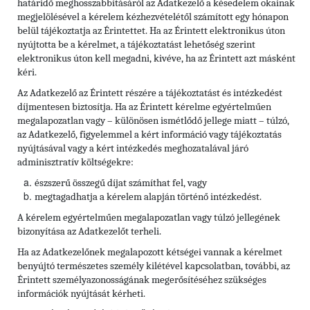
határidő meghosszabbításáról az Adatkezelő a késedelem okainak
megjelölésével a kérelem kézhezvételétől számított egy hónapon
belül tájékoztatja az Érintettet. Ha az Érintett elektronikus úton
nyújtotta be a kérelmet, a tájékoztatást lehetőség szerint
elektronikus úton kell megadni, kivéve, ha az Érintett azt másként
kéri.
Az Adatkezelő az Érintett részére a tájékoztatást és intézkedést
díjmentesen biztosítja. Ha az Érintett kérelme egyértelműen
megalapozatlan vagy – különösen ismétlődő jellege miatt – túlzó,
az Adatkezelő, figyelemmel a kért információ vagy tájékoztatás
nyújtásával vagy a kért intézkedés meghozatalával járó
adminisztratív költségekre:
észszerű összegű díjat számíthat fel, vagy
megtagadhatja a kérelem alapján történő intézkedést.
A kérelem egyértelműen megalapozatlan vagy túlzó jellegének
bizonyítása az Adatkezelőt terheli.
Ha az Adatkezelőnek megalapozott kétségei vannak a kérelmet
benyújtó természetes személy kilétével kapcsolatban, további, az
Érintett személyazonosságának megerősítéséhez szükséges
információk nyújtását kérheti.