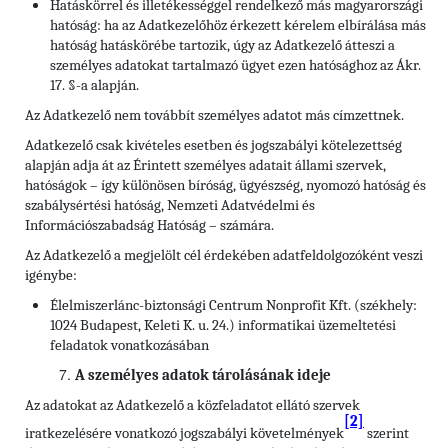
Hatáskörrel és illetékességgel rendelkező más magyarországi
hatóság: ha az Adatkezelőhöz érkezett kérelem elbírálása más
hatóság hatáskörébe tartozik, úgy az Adatkezelő átteszi a
személyes adatokat tartalmazó ügyet ezen hatósághoz az Ákr.
17. §-a alapján.
Az Adatkezelő nem továbbít személyes adatot más címzettnek.
Adatkezelő csak kivételes esetben és jogszabályi kötelezettség
alapján adja át az Érintett személyes adatait állami szervek,
hatóságok – így különösen bíróság, ügyészség, nyomozó hatóság és
szabálysértési hatóság, Nemzeti Adatvédelmi és
Információszabadság Hatóság – számára.
Az Adatkezelő a megjelölt cél érdekében adatfeldolgozóként veszi
igénybe:
Élelmiszerlánc-biztonsági Centrum Nonprofit Kft. (székhely:
1024 Budapest, Keleti K. u. 24.) informatikai üzemeltetési
feladatok vonatkozásában
A személyes adatok tárolásának ideje
Az adatokat az Adatkezelő a közfeladatot ellátó szervek
[2]
iratkezelésére vonatkozó jogszabályi követelmények
szerint