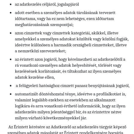
az adatkezelés céljáról, jogalapjáról
adott esetben a személyes adatok tárolásának tervezett
időtartama, vagy ha ez nem lehetséges, ezen időtartam
meghatározásának szempontjai;
azon címzettek vagy címzettek kategóriái, akikkel, illetve
amelyekkel a személyes adatokat közölték vagy közölni fogják,
ideértve különösen a harmadik országbeli címzetteket, illetve
a nemzetközi szervezeteket;
az érintett azon jogáról, hogy kérelmezheti az adatkezelőtől a
rá vonatkozó személyes adatok helyesbítését, törlését vagy
kezelésének korlátozását, és tiltakozhat az ilyen személyes
adatok kezelése ellen,
a felügyeleti hatósághoz címzett panasz benyújtásának jogáról,
automatizált döntéshozatal ténye, ideértve a profilalkotást is,
valamint legalább ezekben az esetekben az alkalmazott
logikára és arra vonatkozó érthető információk, hogy az ilyen
adatkezelés milyen jelentőséggel bír, és az érintettre nézve
milyen várható következményekkel jár.
Az Érintett kérésére az Adatkezelő az adatkezelés tárgyát képező
személyes adatok másolatát az Érintett rendelkezésére bocsátja