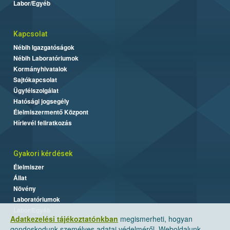
Labor/Egyéb
Kapcsolat
Nébih Igazgatóságok
Nébih Laboratóriumok
Kormányhivatalok
Sajtókapcsolat
Ügyfélszolgálat
Hatósági jogsegély
Élelmiszermentő Központ
Hírlevél feliratkozás
Gyakori kérdések
Élelmiszer
Állat
Növény
Laboratóriumok
Labor/Egyéb
Adatkezelési tájékoztatónkban
megismerheti, hogyan
gondoskodunk személyes adatai védelméről. Weboldalunk