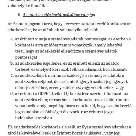
valamelyike fennáll.
Az adatkezelés korlátozásához való jog
Az Érintett jogosult arra, hogy kérésére az Adatkezelő korlátozza az
adatkezelést, ha az alábbiak valamelyike teljesül:
az érintett vitatja a személyes adatok pontosságát, ez esetben a
korlátozás arra az időtartamra vonatkozik, amely lehetővé
teszi, hogy az adatkezelő ellenőrizze a személyes adatok
pontosságát;
az adatkezelés jogellenes, és az érintett ellenzi az adatok
törlését, és ehelyett kéri azok felhasználásának korlátozását;
az adatkezelőnek már nincs szüksége a személyes adatokra
adatkezelés céljából, de az érintett igényli azokat jogi igények
előterjesztéséhez, érvényesítéséhez vagy védelméhez; vagy
az érintett a GDPR 21. cikk (1) bekezdése szerint tiltakozott az
adatkezelés ellen; ez esetben a korlátozás arra az időtartamra
vonatkozik, amíg megállapításra nem kerül, hogy az adatkezelő
jogos indokai elsőbbséget élveznek-e az érintett jogos
indokaival szemben.
Ha az adatkezelés korlátozás alá esik, az ilyen személyes adatokat a
tárolás kivételével csak az Érintett hozzájárulásával, vagy jogi