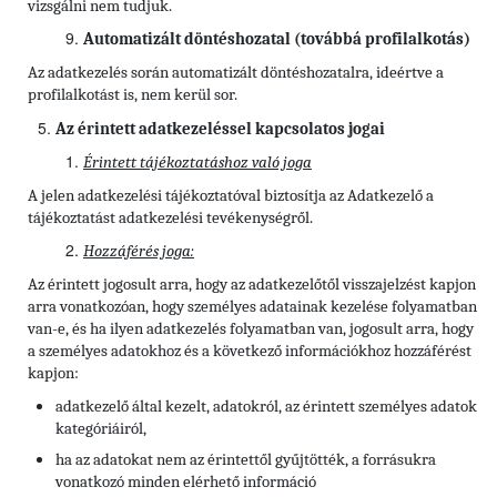
vizsgálni nem tudjuk.
Automatizált döntéshozatal (továbbá profilalkotás)
Az adatkezelés során automatizált döntéshozatalra, ideértve a
profilalkotást is, nem kerül sor.
Az érintett adatkezeléssel kapcsolatos jogai
Érintett tájékoztatáshoz való joga
A jelen adatkezelési tájékoztatóval biztosítja az Adatkezelő a
tájékoztatást adatkezelési tevékenységről.
Hozzáférés joga:
Az érintett jogosult arra, hogy az adatkezelőtől visszajelzést kapjon
arra vonatkozóan, hogy személyes adatainak kezelése folyamatban
van-e, és ha ilyen adatkezelés folyamatban van, jogosult arra, hogy
a személyes adatokhoz és a következő információkhoz hozzáférést
kapjon:
adatkezelő által kezelt, adatokról, az érintett személyes adatok
kategóriáiról,
ha az adatokat nem az érintettől gyűjtötték, a forrásukra
vonatkozó minden elérhető információ