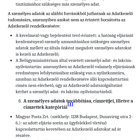
tisztázásához szükséges más személyes adat.
A személyes adatok az alábbi forrásokból juthatnak az Adatkezelő
tudomására, amennyiben azokat nem az érintett bocsátotta az
Adatkezelő rendelkezésére:
A kérelmező vagy bejelentést tevő érintett: a hatóság eljárását
kezdeményező személy azonosításához szükséges személyes
adatok mellett az általa önként megadott személyes adatokat
is kezeli az Adatkezelő;
A Belügyminisztérium által vezetett személyi adat- és lakcím-
nyilvántartás: amennyiben az Adatkezelő valamely eljárásának
eredményes lefolytatásához szükség van a nyilatkozatára,
azonban az Adatkezelő rendelkezésére álló kapcsolattartási
címén nem elérhető, úgy az Adatkezelő adatszolgáltatást
kérhet a személyi adat- és lakcím-nyilvántartásból.
A személyes adatok továbbítása, címzettjei, illetve a
[1]
címzettek kategóriái
Magyar Posta Zrt. (székhely: 1138 Budapest, Dunavirág utca 2-
6.): az adott eljárás során az ügyfelekkel történő
kapcsolattartás keretében az Adatkezelő adatokat ad át
részére.