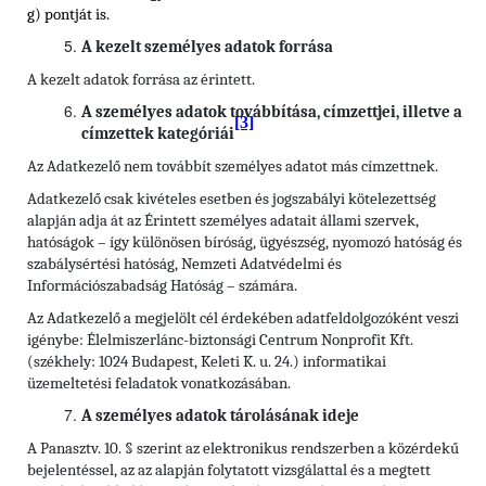
g) pontját is.
A kezelt személyes adatok forrása
A kezelt adatok forrása az érintett.
A személyes adatok továbbítása, címzettjei, illetve a
[3]
címzettek kategóriái
Az Adatkezelő nem továbbít személyes adatot más címzettnek.
Adatkezelő csak kivételes esetben és jogszabályi kötelezettség
alapján adja át az Érintett személyes adatait állami szervek,
hatóságok – így különösen bíróság, ügyészség, nyomozó hatóság és
szabálysértési hatóság, Nemzeti Adatvédelmi és
Információszabadság Hatóság – számára.
Az Adatkezelő a megjelölt cél érdekében adatfeldolgozóként veszi
igénybe: Élelmiszerlánc-biztonsági Centrum Nonprofit Kft.
(székhely: 1024 Budapest, Keleti K. u. 24.) informatikai
üzemeltetési feladatok vonatkozásában.
A személyes adatok tárolásának ideje
A Panasztv. 10. § szerint az elektronikus rendszerben a közérdekű
bejelentéssel, az az alapján folytatott vizsgálattal és a megtett