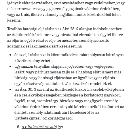
igények előterjesztéséhez, érvényesítéséhez vagy védelméhez, vagy
más természetes vagy jogi személy jogainak védelme érdekében,
vagy az Unió, illetve valamely tagállam fontos közérdekéből lehet
kezelni.
Továbbá hatósági eljárásban az Ákr. 28. § alapján indokolt esetben
az Adatkezelő kérelemre vagy hivatalból elrendeli az ügyfél illetve
az eljárás egyéb résztvevője természetes személyazonosító
adatainak és lakcímének zárt kezelését, ha
őt az eljárásban való közreműködése miatt súlyosan hátrányos
következmény érheti;
ugyanazon tényállás alapján a jogerősen vagy véglegesen
lezárt, vagy párhuzamosan zajló és a hatóság előtt ismert más
bírósági vagy hatósági eljárásban az ügyfél vagy az eljárás
egyéb résztvevője adatainak zárt kezelését rendelték el.
az Ákr. 30. § szerint az Adatkezelő kiskorú, a cselekvőképtelen
és a cselekvőképességében részlegesen korlátozott nagykorú
ügyfél, tanú, szemletárgy-birtokos vagy megfigyelt személy
védelme érdekében erre irányuló kérelem nélkül is dönthet az
érintett személy adatainak zárt kezeléséről és az
iratbetekintési jog korlátozásáról.
A tiltakozáshoz való jog