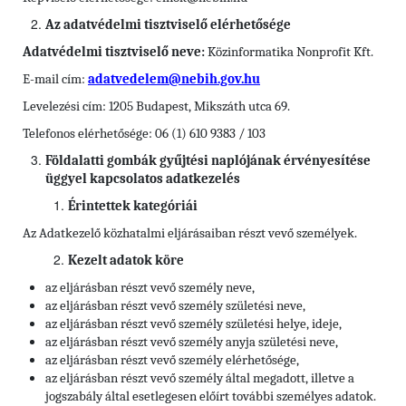
Az adatvédelmi tisztviselő elérhetősége
Adatvédelmi tisztviselő neve:
Közinformatika Nonprofit Kft.
E-mail cím:
adatvedelem@nebih.gov.hu
Levelezési cím: 1205 Budapest, Mikszáth utca 69.
Telefonos elérhetősége: 06 (1) 610 9383 / 103
Földalatti gombák gyűjtési naplójának érvényesítése
üggyel kapcsolatos adatkezelés
Érintettek kategóriái
Az Adatkezelő közhatalmi eljárásaiban részt vevő személyek.
Kezelt adatok köre
az eljárásban részt vevő személy neve,
az eljárásban részt vevő személy születési neve,
az eljárásban részt vevő személy születési helye, ideje,
az eljárásban részt vevő személy anyja születési neve,
az eljárásban részt vevő személy elérhetősége,
az eljárásban részt vevő személy által megadott, illetve a
jogszabály által esetlegesen előírt további személyes adatok.