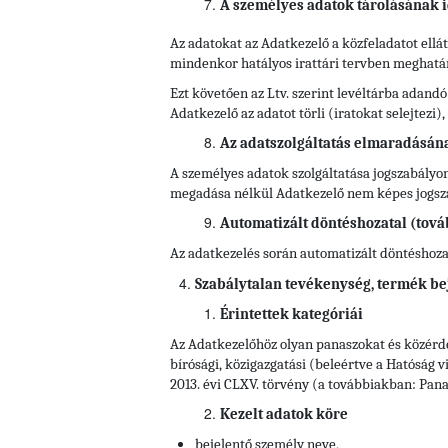
A személyes adatok tárolásának i
Az adatokat az Adatkezelő a közfeladatot ell
mindenkor hatályos irattári tervben meghatároz
Ezt követően az Ltv. szerint levéltárba adandó
Adatkezelő az adatot törli (iratokat selejtezi
Az adatszolgáltatás elmaradásán
A személyes adatok szolgáltatása jogszabályon
megadása nélkül Adatkezelő nem képes jogszab
Automatizált döntéshozatal (tová
Az adatkezelés során automatizált döntéshozata
Szabálytalan tevékenység, termék be
Érintettek kategóriái
Az Adatkezelőhöz olyan panaszokat és közérde
bírósági, közigazgatási (beleértve a Hatóság vi
2013. évi CLXV. törvény (a továbbiakban: Panasz
Kezelt adatok köre
bejelentő személy neve,