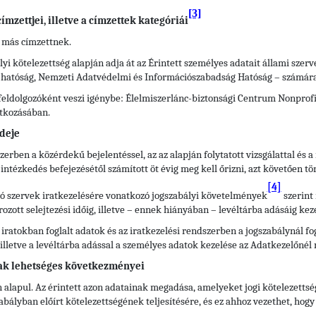
[3]
mzettjei, illetve a címzettek kategóriái
 más címzettnek.
yi kötelezettség alapján adja át az Érintett személyes adatait állami szer
i hatóság, Nemzeti Adatvédelmi és Információszabadság Hatóság – számára
eldolgozóként veszi igénybe: Élelmiszerlánc-biztonsági Centrum Nonprofit 
atkozásában.
deje
szerben a közérdekű bejelentéssel, az az alapján folytatott vizsgálattal és
ntézkedés befejezésétől számított öt évig meg kell őrizni, azt követően tör
[4]
átó szervek iratkezelésére vonatkozó jogszabályi követelmények
szerint 
ott selejtezési időig, illetve – ennek hiányában – levéltárba adásáig keze
 iratokban foglalt adatok és az iratkezelési rendszerben a jogszabálynál 
), illetve a levéltárba adással a személyes adatok kezelése az Adatkezelőnél
ak lehetséges következményei
 alapul. Az érintett azon adatainak megadása, amelyeket jogi kötelezettsé
lyban előírt kötelezettségének teljesítésére, és ez ahhoz vezethet, hogy 