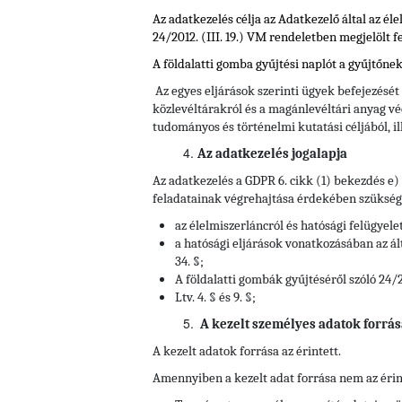
Az adatkezelés célja az Adatkezelő által az él
24/2012. (III. 19.) VM rendeletben
megjelölt f
A földalatti gomba gyűjtési naplót a gyűjtőne
Az egyes eljárások szerinti ügyek befejezését
közlevéltárakról és a magánlevéltári anyag vé
tudományos és történelmi kutatási céljából, il
Az adatkezelés jogalapja
Az adatkezelés a GDPR 6. cikk (1) bekezdés e
feladatainak végrehajtása érdekében szükséges
az élelmiszerláncról és hatósági felügyelet
a hatósági eljárások vonatkozásában az ált
34. §;
A földalatti gombák gyűjtéséről szóló 24/2
Ltv. 4. § és 9. §;
A kezelt személyes adatok forrás
A kezelt adatok forrása az érintett.
Amennyiben a kezelt adat forrása nem az érin