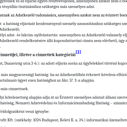
gyfélnek és az eljárás egyéb résztvevőjének, amennyiben azokat nem ő bo
 a tényállás tisztázásához szükséges más személyes adat.
hatnak az Adatkezelő tudomására, amennyiben azokat nem az érintett bocs
tt: a hatóság eljárását kezdeményező személy azonosításához szükséges sze
 Adatkezelő;
élyi adat- és lakcím-nyilvántartás: amennyiben az Adatkezelő valamely e
Adatkezelő rendelkezésére álló kapcsolattartási címén nem elérhető, úgy a
.
[1]
mzettjei, illetve a címzettek kategóriái
t, Dunavirág utca 2-6.): az adott eljárás során az ügyfelekkel történő kap
ő más magyarországi hatóság: ha az Adatkezelőhöz érkezett kérelem elbírá
artalmazó ügyet ezen hatósághoz az Ákr. 17. §-a alapján.
 más címzettnek.
yi kötelezettség alapján adja át az Érintett személyes adatait állami szer
i hatóság, Nemzeti Adatvédelmi és Információszabadság Hatóság – számára
feldolgozóként veszi igénybe:
it Kft. (székhely: 1024 Budapest, Keleti K. u. 24.) informatikai üzemelte