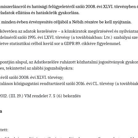
elmiszerláncról és hatósági felügyeletéről szóló 2008. évi XLVI. törvényben 
eladatok ellátása és hatáskörök gyakorlása.
k minden évben érvényesítés céljából a Nébih részére be kell nyújtania.
 követően az adatok kezelésére – a közokiratok megőrzésével és nyilvántar
delméről szóló 1995. évi LXVI. törvény (a továbbiakban: Ltv.)
szabályai sze
letve statisztikai célból kerül sor a GDPR 89. cikkére figyelemmel.
) pontján alapul, az Adatkezelőre ruházott közhatalmi jogosítványok gyako
, tekintettel az alábbi jogszabályokra:
éről szóló 2008. évi XLVI. törvény;
alános közigazgatási rendtartásról szóló 2016. évi CL. törvény (a továbbia
012. (III. 19.) VM rendelet 7. § (6) bekezdés
a
tett: