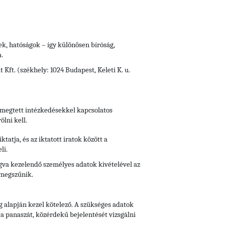
vek, hatóságok – így különösen bíróság,
.
Kft. (székhely: 1024 Budapest, Keleti K. u.
 a megtett intézkedésekkel kapcsolatos
ölni kell.
iktatja, és az iktatott iratok között a
li.
fogva kezelendő személyes adatok kivételével az
 megszűnik.
g alapján kezel kötelező. A szükséges adatok
a panaszát, közérdekű bejelentését vizsgálni