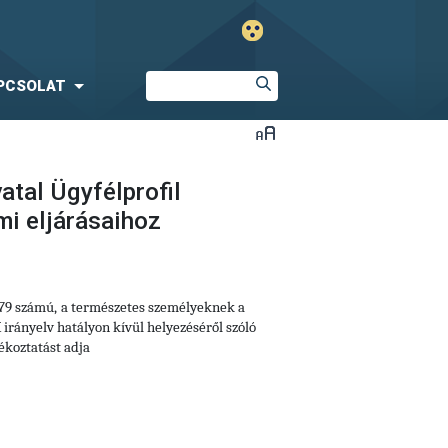
PCSOLAT
atal Ügyfélprofil
mi eljárásaihoz
79 számú,
a természetes személyeknek a
irányelv hatályon kívül helyezéséről szóló
ékoztatást adja