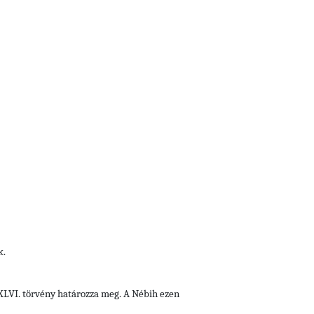
k.
i XLVI. törvény határozza meg. A Nébih ezen