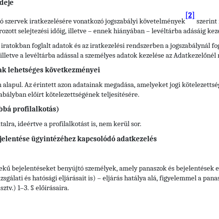
deje
[2]
átó szervek iratkezelésére vonatkozó jogszabályi követelmények
szerint 
ott selejtezési időig, illetve – ennek hiányában – levéltárba adásáig keze
 iratokban foglalt adatok és az iratkezelési rendszerben a jogszabálynál 
), illetve a levéltárba adással a személyes adatok kezelése az Adatkezelőnél
ak lehetséges következményei
 alapul. Az érintett azon adatainak megadása, amelyeket jogi kötelezettsé
ályban előírt kötelezettségének teljesítésére.
bbá profilalkotás)
lra, ideértve a profilalkotást is, nem kerül sor.
jelentése ügyintézéhez kapcsolódó adatkezelés
kű bejelentéseket benyújtó személyek, amely panaszok és bejelentések e
zsgálati és hatósági eljárásait is) – eljárás hatálya alá, figyelemmel a pan
tv.) 1–3. § előírásaira.