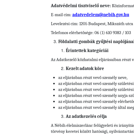
Adatvédelmi tisztviselő neve:
Közinformati
E-mail cím:
adatvedelem@nebih.gov.hu
Levelezési cím: 1205 Budapest, Mikszáth utca 
Telefonos elérhetősége: 06 (1) 610 9383 / 103
Földalatti gombák gyűjtési naplójána
Érintettek kategóriái
Az Adatkezelő közhatalmi eljárásaiban részt 
Kezelt adatok köre
az eljárásban részt vevő személy neve,
az eljárásban részt vevő személy születési
az eljárásban részt vevő személy születési 
az eljárásban részt vevő személy anyja szü
az eljárásban részt vevő személy elérhető
az eljárásban részt vevő személy által meg
Az adatkezelés célja
A Nébih élelmiszerlánc felügyeleti és irányítá
törvény keretei között hatósági, nyilvántartás