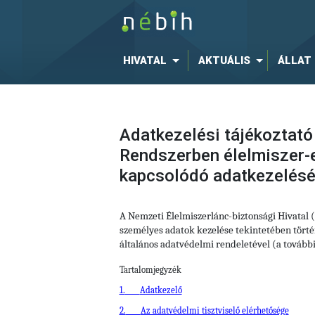
HIVATAL
AKTUÁLIS
ÁLLAT
Adatkezelési tájékoztató
Rendszerben élelmiszer-e
kapcsolódó adatkezelés
A Nemzeti Élelmiszerlánc-biztonsági Hivatal 
személyes adatok kezelése tekintetében történ
általános adatvédelmi rendeletével (a tovább
Tartalomjegyzék
1.
Adatkezelő
2.
Az adatvédelmi tisztviselő elérhetősége