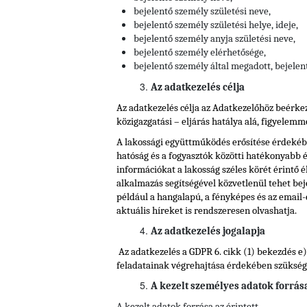
bejelentő személy születési neve,
bejelentő személy születési helye, ideje,
bejelentő személy anyja születési neve,
bejelentő személy elérhetősége,
bejelentő személy által megadott, bejelen
Az adatkezelés célja
Az adatkezelés célja az Adatkezelőhöz beérkez
közigazgatási – eljárás hatálya alá, figyelemmel
A lakossági együttműködés erősítése érdekében
hatóság és a fogyasztók közötti hatékonyabb 
információkat a lakosság széles körét érintő 
alkalmazás segítségével közvetlenül tehet beje
például a hangalapú, a fényképes és az email-e
aktuális híreket is rendszeresen olvashatja.
Az adatkezelés jogalapja
Az adatkezelés a GDPR 6. cikk (1) bekezdés e
feladatainak végrehajtása érdekében szükséges,
A kezelt személyes adatok forrás
A kezelt adatok forrása az érintett.