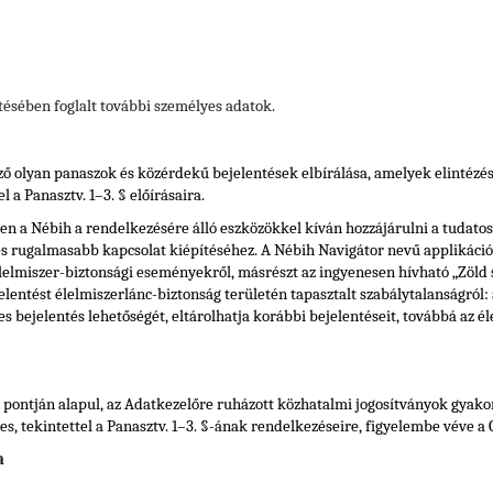
tésében foglalt további személyes adatok.
ő olyan panaszok és közérdekű bejelentések elbírálása, amelyek elintézés
 a Panasztv. 1–3. § előírásaira.
 a Nébih a rendelkezésére álló eszközökkel kíván hozzájárulni a tudatos v
és rugalmasabb kapcsolat kiépítéséhez. A Nébih Navigátor nevű applikáció
élelmiszer-biztonsági eseményekről, másrészt az ingyenesen hívható „Zöld 
lentést élelmiszerlánc-biztonság területén tapasztalt szabálytalanságról: 
s bejelentés lehetőségét, eltárolhatja korábbi bejelentéseit, továbbá az é
) pontján alapul, az Adatkezelőre ruházott közhatalmi jogosítványok gyak
 tekintettel a Panasztv. 1–3. §-ának rendelkezéseire, figyelembe véve a GD
a