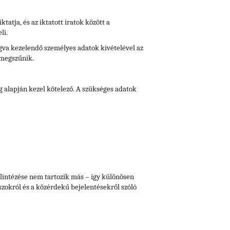
iktatja, és az iktatott iratok között a
li.
fogva kezelendő személyes adatok kivételével az
 megszűnik.
g alapján kezel kötelező. A szükséges adatok
lintézése nem tartozik más – így különösen
aszokról és a közérdekű bejelentésekről szóló