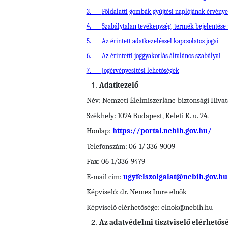
3.
Földalatti gombák gyűjtési naplójának érvénye
4.
Szabálytalan tevékenység, termék bejelentése
5.
Az érintett adatkezeléssel kapcsolatos jogai
6.
Az érintetti joggyakorlás általános szabályai
7.
Jogérvényesítési lehetőségek
Adatkezelő
Név: Nemzeti Élelmiszerlánc-biztonsági Hivat
Székhely: 1024 Budapest, Keleti K. u. 24.
Honlap:
https://portal.nebih.gov.hu/
Telefonszám: 06-1/ 336-9009
Fax: 06-1/336-9479
E-mail cím:
ugyfelszolgalat@nebih.gov.hu
Képviselő: dr. Nemes Imre elnök
Képviselő elérhetősége: elnok@nebih.hu
Az adatvédelmi tisztviselő elérhetős