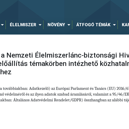
ÉLELMISZER
NÖVÉNY
ÁTFOGÓ TÉMÁK
KA
 a Nemzeti Élelmiszerlánc-biztonsági Hiv
lőállítás témakörben intézhető közhatal
éhez
(a továbbiakban: Adatkezelő) az Európai Parlament és Tanács (EU) 2016/6
ő védelméről és az ilyen adatok szabad áramlásáról, valamint a 95/46/EK 
iakban: Általános Adatvédelmi Rendelet/GDPR) összhangban az alábbi táj