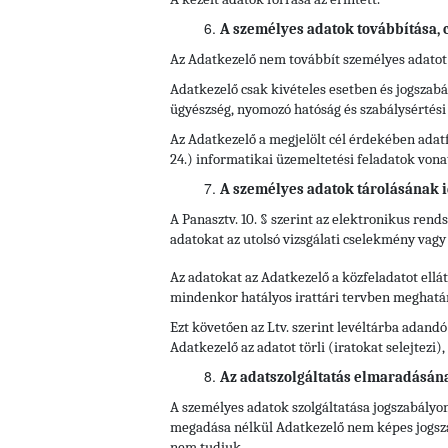
A személyes adatok továbbítása, cí
Az Adatkezelő nem továbbít személyes adatot
Adatkezelő csak kivételes esetben és jogszabál
ügyészség, nyomozó hatóság és szabálysértés
Az Adatkezelő a megjelölt cél érdekében adatf
24.) informatikai üzemeltetési feladatok von
A személyes adatok tárolásának i
A Panasztv. 10. § szerint az elektronikus rend
adatokat az utolsó vizsgálati cselekmény vagy i
Az adatokat az Adatkezelő a közfeladatot ell
mindenkor hatályos irattári tervben meghatároz
Ezt követően az Ltv. szerint levéltárba adandó
Adatkezelő az adatot törli (iratokat selejtezi
Az adatszolgáltatás elmaradásán
A személyes adatok szolgáltatása jogszabályon
megadása nélkül Adatkezelő nem képes jogszabá
nem tudjuk.