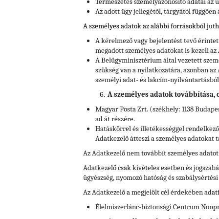
Természetes személyazonosító adatai az ü
Az adott ügy jellegétől, tárgyától függően
A személyes adatok az alábbi forrásokból jut
A kérelmező vagy bejelentést tevő érinte
megadott személyes adatokat is kezeli az
A Belügyminisztérium által vezetett szem
szükség van a nyilatkozatára, azonban az 
személyi adat- és lakcím-nyilvántartásból
A személyes adatok továbbítása, cí
Magyar Posta Zrt. (székhely: 1138 Budapes
ad át részére.
Hatáskörrel és illetékességgel rendelkez
Adatkezelő átteszi a személyes adatokat t
Az Adatkezelő nem továbbít személyes adatot
Adatkezelő csak kivételes esetben és jogszabál
ügyészség, nyomozó hatóság és szabálysértés
Az Adatkezelő a megjelölt cél érdekében adat
Élelmiszerlánc-biztonsági Centrum Nonprof