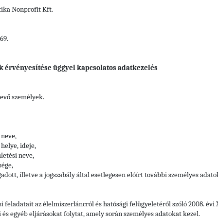
ka Nonprofit Kft.
69.
k érvényesítése üggyel kapcsolatos adatkezelés
vevő személyek.
 neve,
helye, ideje,
letési neve,
sége,
adott, illetve a jogszabály által esetlegesen előírt további személyes adato
si feladatait az élelmiszerláncról és hatósági felügyeletéről szóló 2008. év
i és egyéb eljárásokat folytat, amely során személyes adatokat kezel.