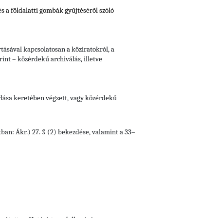
és
a földalatti gombák gyűjtéséről szóló
tásával kapcsolatosan a köziratokról, a
rint – közérdekű archiválás, illetve
rlása keretében végzett, vagy közérdekű
kban: Ákr.) 27. § (2) bekezdése, valamint a 33–