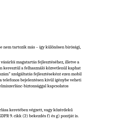
e nem tartozik más – így különösen bírósági,
ásárlói magatartás fejlesztéséhez, illetve a
n keresztül a felhasználó közvetlenül kaphat
szám” szolgáltatás fejlesztéseként ezen mobil
a telefonos bejelentésen kívül igénybe veheti
lelmiszerlánc-biztonsággal kapcsolatos
orlása keretében végzett, vagy közérdekű
PR 9. cikk (2) bekezdés f) és g) pontját is.