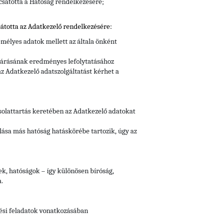
csátotta a Hatóság rendelkezésére;
átotta az Adatkezelő rendelkezésére:
mélyes adatok mellett az általa önként
ljárásának eredményes lefolytatásához
z Adatkezelő adatszolgáltatást kérhet a
csolattartás keretében az Adatkezelő adatokat
lása más hatóság hatáskörébe tartozik, úgy az
vek, hatóságok – így különösen bíróság,
.
tési feladatok vonatkozásában