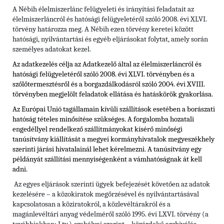
A Nébih élelmiszerlánc felügyeleti és irányítási feladatait az
élelmiszerláncról és hatósági felügyeletéről szóló 2008. évi XLVI.
törvény határozza meg. A Nébih ezen törvény keretei között
hatósági, nyilvántartási és egyéb eljárásokat folytat, amely során
személyes adatokat kezel.
Az adatkezelés célja az Adatkezelő által az élelmiszerláncról és
hatósági felügyeletéről szóló 2008. évi XLVI. törvényben és
a
szőlőtermesztésről és a borgazdálkodásról szóló 2004. évi XVIII.
törvényben
megjelölt feladatok ellátása és hatáskörök gyakorlása.
Az Európai Unió tagállamain kívüli szállítások esetében a borászati
hatóság tételes minősítése szükséges. A forgalomba hozatali
engedéllyel rendelkező szállítmányokat kísérő minőségi
tanúsítvány kiállítását a megyei kormányhivatalok megyeszékhely
szerinti járási hivatalainál lehet kérelmezni. A tanúsítvány egy
példányát szállítási mennyiségenként a vámhatóságnak át kell
adni.
Az egyes eljárások szerinti ügyek befejezését követően az adatok
kezelésére – a közokiratok megőrzésével és nyilvántartásával
kapcsolatosan a köziratokról, a közlevéltárakról és a
magánlevéltári anyag védelméről szóló 1995. évi LXVI. törvény (a