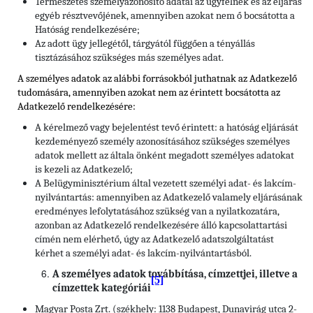
Természetes személyazonosító adatai az ügyfélnek és az eljárás
egyéb résztvevőjének, amennyiben azokat nem ő bocsátotta a
Hatóság rendelkezésére;
Az adott ügy jellegétől, tárgyától függően a tényállás
tisztázásához szükséges más személyes adat.
A személyes adatok az alábbi forrásokból juthatnak az Adatkezelő
tudomására, amennyiben azokat nem az érintett bocsátotta az
Adatkezelő rendelkezésére:
A kérelmező vagy bejelentést tevő érintett: a hatóság eljárását
kezdeményező személy azonosításához szükséges személyes
adatok mellett az általa önként megadott személyes adatokat
is kezeli az Adatkezelő;
A Belügyminisztérium által vezetett személyi adat- és lakcím-
nyilvántartás: amennyiben az Adatkezelő valamely eljárásának
eredményes lefolytatásához szükség van a nyilatkozatára,
azonban az Adatkezelő rendelkezésére álló kapcsolattartási
címén nem elérhető, úgy az Adatkezelő adatszolgáltatást
kérhet a személyi adat- és lakcím-nyilvántartásból.
A személyes adatok továbbítása, címzettjei, illetve a
[5]
címzettek kategóriái
Magyar Posta Zrt. (székhely: 1138 Budapest, Dunavirág utca 2-