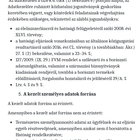
Az adatkezelés a GDPR 6. cikk (1) bekezdés e) pontján alapul, az
Adatkezelőre ruházott közhatalmi jogosítványok gyakorlása
keretében végzett, vagy közérdekű feladatainak végrehajtása
érdekében szükséges, tekintettel az alábbi jogszabályokra:
az élelmiszerláncról és hatósági felügyeletéről szóló 2008. évi
XLVI. törvény;
a hatósági eljárások vonatkozásában az általános közigazgatási
rendtartásról szóló 2016. évi CL. törvény (a továbbiakban: Ákr.)
27. § (2) bekezdése, valamint a 33–34. §;
127/2009. (IX. 29.) FVM rendelet a szőlészeti és a borászati
adatszolgáltatás, valamint a származási bizonyítványok
kiadásának rendjéről, továbbá a borászati termékek
előállításáról, forgalomba hozataláról és jelöléséről 39/A. §
Ltv. 4. § és 9. §.
A kezelt személyes adatok forrása
A kezelt adatok forrása az érintett.
Amennyiben a kezelt adat forrása nem az érintett:
Természetes személyazonosító adatai az ügyfélnek és az eljárás
egyéb résztvevőjének, amennyiben azokat nem ő bocsátotta a
Hatóság rendelkezésére;