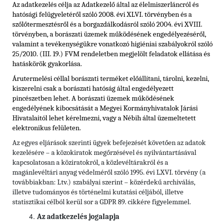
Az adatkezelés célja az Adatkezelő által az élelmiszerláncról és
hatósági felügyeletéről szóló 2008. évi XLVI. törvényben és
a
szőlőtermesztésről és a borgazdálkodásról szóló 2004. évi XVIII.
törvényben, a borászati üzemek működésének engedélyezéséről,
valamint a tevékenységükre vonatkozó higiéniai szabályokról szóló
25/2010. (III. 19.) FVM rendeletben
megjelölt feladatok ellátása és
hatáskörök gyakorlása.
Árutermelési céllal borászati terméket előállítani, tárolni, kezelni,
kiszerelni csak a borászati hatóság által engedélyezett
pincészetben lehet. A borászati üzemek működésének
engedélyének kibocsátását a Megyei Kormányhivatalok Járási
Hivatalaitól lehet kérelmezni, vagy a Nébih által üzemeltetett
elektronikus felületen.
Az egyes eljárások szerinti ügyek befejezését követően az adatok
kezelésére – a közokiratok megőrzésével és nyilvántartásával
kapcsolatosan a köziratokról, a közlevéltárakról és a
magánlevéltári anyag védelméről szóló 1995. évi LXVI. törvény (a
továbbiakban: Ltv.)
szabályai szerint – közérdekű archiválás,
illetve tudományos és történelmi kutatási céljából, illetve
statisztikai célból kerül sor a GDPR 89. cikkére figyelemmel.
Az adatkezelés jogalapja