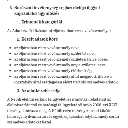
Borászati tevékenység regisztrációja üggyel
kapcsolatos ügyintézés
Érintettek kategóriái
Az Adatkezelő közhatalmi eljárásaiban részt vevő személyek.
Kezelt adatok köre
az eljárásban részt vevő személy neve,
az eljárásban részt vevő személy születési neve,
az eljárásban részt vevő személy születési helye, ideje,
az eljárásban részt vevő személy anyja születési neve,
az eljárásban részt vevő személy elérhetősége,
az eljárásban részt vevő személy által megadott, illetve a
jogszabály által esetlegesen előírt további személyes adatok.
Az adatkezelés célja
A Nébih élelmiszerlánc felügyeleti és irányítási feladatait az
élelmiszerláncról és hatósági felügyeletéről szóló 2008. évi XLVI.
törvény határozza meg. A Nébih ezen törvény keretei között
hatósági, nyilvántartási és egyéb eljárásokat folytat, amely során
személyes adatokat kezel.