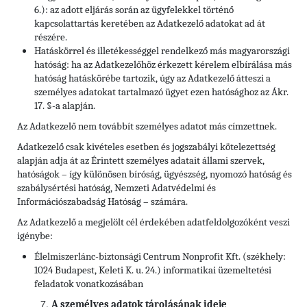
6.): az adott eljárás során az ügyfelekkel történő
kapcsolattartás keretében az Adatkezelő adatokat ad át
részére.
Hatáskörrel és illetékességgel rendelkező más magyarországi
hatóság: ha az Adatkezelőhöz érkezett kérelem elbírálása más
hatóság hatáskörébe tartozik, úgy az Adatkezelő átteszi a
személyes adatokat tartalmazó ügyet ezen hatósághoz az Ákr.
17. §-a alapján.
Az Adatkezelő nem továbbít személyes adatot más címzettnek.
Adatkezelő csak kivételes esetben és jogszabályi kötelezettség
alapján adja át az Érintett személyes adatait állami szervek,
hatóságok – így különösen bíróság, ügyészség, nyomozó hatóság és
szabálysértési hatóság, Nemzeti Adatvédelmi és
Információszabadság Hatóság – számára.
Az Adatkezelő a megjelölt cél érdekében adatfeldolgozóként veszi
igénybe:
Élelmiszerlánc-biztonsági Centrum Nonprofit Kft. (székhely:
1024 Budapest, Keleti K. u. 24.) informatikai üzemeltetési
feladatok vonatkozásában
A személyes adatok tárolásának ideje