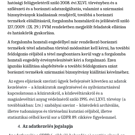
hatósági felügyeletéről szóló 2008. évi XLVI. törvényben és
a
szőlészeti és a borászati adatszolgáltatás, valamint a származási
bizonyítványok kiadásának rendjéről, továbbá a borászati
termékek előállításáról, forgalomba hozataláról és jelöléséről szóló
127/2009. (IX. 29.) FVM rendeletben
megjelölt feladatok ellátása
és hatáskörök gyakorlása.
A forgalomba hozatali engedéllyel már rendelkező borászati
termékek tétel adataiban történő módosítást kell kérni, ha további
feldolgozás céljából a tétel megbontásra kerül vagy a forgalomba
hozatali engedély érvénytelenítését kéri a forgalmazó. Ezen
igazolás kiállítása alapfeltétele a további feldolgozásra szánt
borászati termékek származási bizonyítvány kiállítási kérelméhez.
Az egyes eljárások szerinti ügyek befejezését követően az adatok
kezelésére – a közokiratok megőrzésével és nyilvántartásával
kapcsolatosan a köziratokról, a közlevéltárakról és a
magánlevéltári anyag védelméről szóló 1995. évi LXVI. törvény (a
továbbiakban: Ltv.)
szabályai szerint – közérdekű archiválás,
illetve tudományos és történelmi kutatási céljából, illetve
statisztikai célból kerül sor a GDPR 89. cikkére figyelemmel.
Az adatkezelés jogalapja