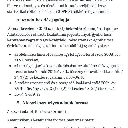
továbbiakban: Ltv.)
szabályai szerint – közérdekű archiválás,
illetve tudományos és történelmi kutatási céljából, illetve
statisztikai célból kerül sor a GDPR 89. cikkére figyelemmel.
Az adatkezelés jogalapja
Az adatkezelés a GDPR 6. cikk (1) bekezdés e) pontján alapul, az
Adatkezelőre ruházott közhatalmi jogosítványok gyakorlása
keretében végzett, vagy közérdekű feladatainak végrehajtása
érdekében szükséges, tekintettel az alábbi jogszabályokra:
az élelmiszerláncról és hatósági felügyeletéről szóló 2008. évi
XLVI. törvény;
a hatósági eljárások vonatkozásában az általános közigazgatási
rendtartásról szóló 2016. évi CL. törvény (a továbbiakban: Ákr.)
27. § (2) bekezdése, valamint a 33–34. §;
A szőlőtermesztésről és a borgazdálkodásról szóló 2004. évi
XVIII. törvény 24/A. § (1) - (2) bekezdés, 28. § (1) bekezdés
Ltv. 4. § és 9. §;
A kezelt személyes adatok forrása
A kezelt adatok forrása az érintett.
Amennyiben a kezelt adat forrása nem az érintett: