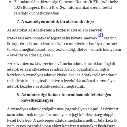
Élelmiszerlánc-biztonsági Centrum Nonprofit Kft. (székhely:
1024 Budapest, Keleti K. u. 24.) informatikai üzemeltetési
feladatok vonatkozásában
A személyes adatok tárolásának ideje
Az adatokat az Adatkezelő a közfeladatot ellátó szervek
[4]
iratkezelésére vonatkozó jogszabályi követelmények
szerint
iktatja, és az iktatott iratok között a mindenkor hatályos irattári
tervben meghatározott selejtezési időig, illetve – ennek hiányában
– levéltárba adásáig kezeli.
Ezt követően az Ltv. szerint levéltárba adandó iratokban foglalt
adatok és az iratkezelési rendszerben a jogszabálynál fogva
kezelendő személyes adatok kivételével az Adatkezelő az adatot
törli (iratokat selejtezi), illetve a levéltárba adással a személyes
adatok kezelése az Adatkezelőnél megszűnik.
Az adatszolgáltatás elmaradásának lehetséges
következményei
A személyes adatok szolgáltatása jogszabályon alapul. Az érintett
azon adatainak megadása, amelyeket jogi kötelezettség alapján
kezel kötelező. A szükséges adatok megadása nélkül Adatkezelő
nem képes jogszabályban előírt kötelezettségének teljesítésére.