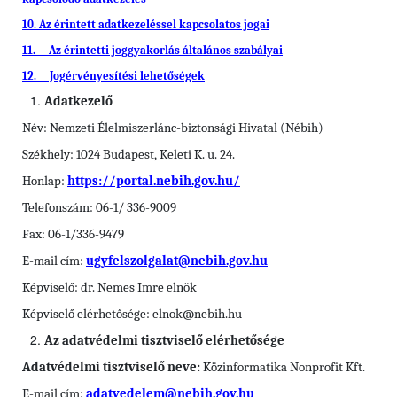
10. Az érintett adatkezeléssel kapcsolatos jogai
11. Az érintetti joggyakorlás általános szabályai
12. Jogérvényesítési lehetőségek
Adatkezelő
Név: Nemzeti Élelmiszerlánc-biztonsági Hivatal (Nébih)
Székhely: 1024 Budapest, Keleti K. u. 24.
Honlap:
https://portal.nebih.gov.hu/
Telefonszám: 06-1/ 336-9009
Fax: 06-1/336-9479
E-mail cím:
ugyfelszolgalat@nebih.gov.hu
Képviselő: dr. Nemes Imre elnök
Képviselő elérhetősége: elnok@nebih.hu
Az adatvédelmi tisztviselő elérhetősége
Adatvédelmi tisztviselő neve:
Közinformatika Nonprofit Kft.
E-mail cím:
adatvedelem@nebih.gov.hu