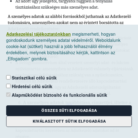
Az adott ügy jellegétől, tárgyától függően a tényállás
tisztázásához szükséges más személyes adat.
A személyes adatok az alábbi forrásokból juthatnak az Adatkezelő
tudomására, amennyiben azokat nem az érintett bocsátotta az
Adatkezelő rendelkezésére:
Adatkezelési tájékoztatónkban
megismerheti, hogyan
A kérelmező vagy bejelentést tevő érintett: a hatóság eljárását
gondoskodunk személyes adatai védelméről. Weboldalunk
kezdeményező személy azonosításához szükséges személyes
cookie-kat (sütiket) használ a jobb felhasználói élmény
adatok mellett az általa önként megadott személyes adatokat
érdekében, melynek biztosításához kérjük, kattintson az
is kezeli az Adatkezelő;
„Elfogadom” gombra.
A Belügyminisztérium által vezetett személyi adat- és lakcím-
nyilvántartás: amennyiben az Adatkezelő valamely eljárásának
eredményes lefolytatásához szükség van a nyilatkozatára,
Statisztikai célú sütik
azonban az Adatkezelő rendelkezésére álló kapcsolattartási
Hirdetési célú sütik
címén nem elérhető, úgy az Adatkezelő adatszolgáltatást
kérhet a személyi adat- és lakcím-nyilvántartásból.
Alapműködést biztosító és funkcionális sütik
A személyes adatok továbbítása, címzettjei, illetve a
[9]
címzettek kategóriái
ÖSSZES SÜTI ELFOGADÁSA
Magyar Posta Zrt. (székhely: 1138 Budapest, Dunavirág utca 2-
KIVÁLASZTOTT SÜTIK ELFOGADÁSA
6.): az adott eljárás során az ügyfelekkel történő
kapcsolattartás keretében az Adatkezelő adatokat ad át
részére.