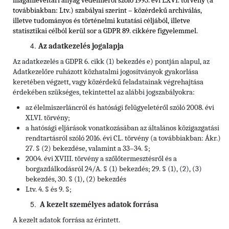
magánlevéltári anyag védelméről szóló 1995. évi LXVI. törvény (a
továbbiakban: Ltv.) szabályai szerint – közérdekű archiválás,
illetve tudományos és történelmi kutatási céljából, illetve
statisztikai célból kerül sor a GDPR 89. cikkére figyelemmel.
Az adatkezelés jogalapja
Az adatkezelés a GDPR 6. cikk (1) bekezdés e) pontján alapul, az
Adatkezelőre ruházott közhatalmi jogosítványok gyakorlása
keretében végzett, vagy közérdekű feladatainak végrehajtása
érdekében szükséges, tekintettel az alábbi jogszabályokra:
az élelmiszerláncról és hatósági felügyeletéről szóló 2008. évi
XLVI. törvény;
a hatósági eljárások vonatkozásában az általános közigazgatási
rendtartásról szóló 2016. évi CL. törvény (a továbbiakban: Ákr.)
27. § (2) bekezdése, valamint a 33–34. §;
2004. évi XVIII. törvény a szőlőtermesztésről és a
borgazdálkodásról 24/A. § (1) bekezdés; 29. § (1), (2), (3)
bekezdés, 30. § (1), (2) bekezdés
Ltv. 4. § és 9. §;
A kezelt személyes adatok forrása
A kezelt adatok forrása az érintett.