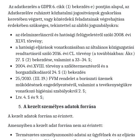
Az adatkezelés a GDPR 6. cikk (1) bekezdés e) pontján alapul, az
Adatkezelőre ruházott közhatalmi jogosítványok gyakorlása
keretében végzett, vagy közérdekű feladatainak végrehajtása
érdekében szükséges, tekintettel az alábbi jogszabályokra:
az élelmiszerláncról és hatósági felügyeletéről szóló 2008. évi
XLVI. törvény;
a hatósági eljárások vonatkozásában az általános közigazgatási
rendtartásról szóló 2016. évi CL. törvény (a továbbiakban: Ákr.)
27. § (2) bekezdése, valamint a 33–34. §;
2004. évi XVIII. törvény a szőlőtermesztésről és a
borgazdálkodásról 24. § (1) bekezdés
25/2010. (III. 19.) FVM rendelet a borászati üzemek
működésének engedélyezéséről, valamint a tevékenységükre
vonatkozó higiéniai szabályokról 2. §;
Ltv. 4. § és 9. §;
A kezelt személyes adatok forrása
A kezelt adatok forrása az érintett.
Amennyiben a kezelt adat forrása nem az érintett:
Természetes személyazonosító adatai az ügyfélnek és az eljárás