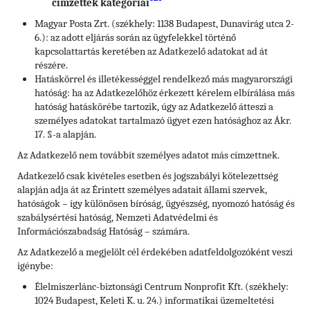
címzettek kategóriái
Magyar Posta Zrt. (székhely: 1138 Budapest, Dunavirág utca 2-
6.): az adott eljárás során az ügyfelekkel történő
kapcsolattartás keretében az Adatkezelő adatokat ad át
részére.
Hatáskörrel és illetékességgel rendelkező más magyarországi
hatóság: ha az Adatkezelőhöz érkezett kérelem elbírálása más
hatóság hatáskörébe tartozik, úgy az Adatkezelő átteszi a
személyes adatokat tartalmazó ügyet ezen hatósághoz az Ákr.
17. §-a alapján.
Az Adatkezelő nem továbbít személyes adatot más címzettnek.
Adatkezelő csak kivételes esetben és jogszabályi kötelezettség
alapján adja át az Érintett személyes adatait állami szervek,
hatóságok – így különösen bíróság, ügyészség, nyomozó hatóság és
szabálysértési hatóság, Nemzeti Adatvédelmi és
Információszabadság Hatóság – számára.
Az Adatkezelő a megjelölt cél érdekében adatfeldolgozóként veszi
igénybe:
Élelmiszerlánc-biztonsági Centrum Nonprofit Kft. (székhely:
1024 Budapest, Keleti K. u. 24.) informatikai üzemeltetési