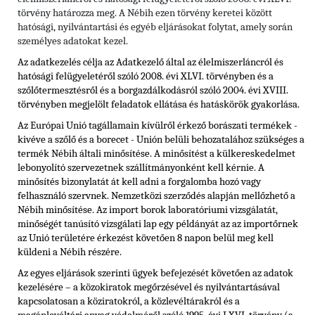
törvény határozza meg. A Nébih ezen törvény keretei között
hatósági, nyilvántartási és egyéb eljárásokat folytat, amely során
személyes adatokat kezel.
Az adatkezelés célja az Adatkezelő által az élelmiszerláncról és
hatósági felügyeletéről szóló 2008. évi XLVI. törvényben és
a
szőlőtermesztésről és a borgazdálkodásról szóló 2004. évi XVIII.
törvényben
megjelölt feladatok ellátása és hatáskörök gyakorlása.
Az Európai Unió tagállamain kívülről érkező borászati termékek -
kivéve a szőlő és a borecet - Unión belüli behozatalához szükséges a
termék Nébih általi minősítése. A minősítést a külkereskedelmet
lebonyolító szervezetnek szállítmányonként kell kérnie. A
minősítés bizonylatát át kell adni a forgalomba hozó vagy
felhasználó szervnek. Nemzetközi szerződés alapján mellőzhető a
Nébih minősítése. Az import borok laboratóriumi vizsgálatát,
minőségét tanúsító vizsgálati lap egy példányát az az importőrnek
az Unió területére érkezést követően 8 napon belül meg kell
küldeni a Nébih részére.
Az egyes eljárások szerinti ügyek befejezését követően az adatok
kezelésére – a közokiratok megőrzésével és nyilvántartásával
kapcsolatosan a köziratokról, a közlevéltárakról és a