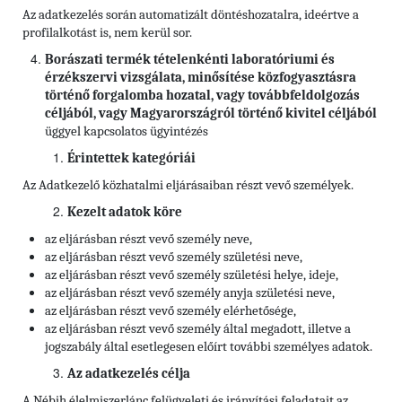
Az adatkezelés során automatizált döntéshozatalra, ideértve a
profilalkotást is, nem kerül sor.
Borászati termék tételenkénti laboratóriumi és
érzékszervi vizsgálata, minősítése közfogyasztásra
történő forgalomba hozatal, vagy továbbfeldolgozás
céljából, vagy Magyarországról történő kivitel céljából
üggyel kapcsolatos ügyintézés
Érintettek kategóriái
Az Adatkezelő közhatalmi eljárásaiban részt vevő személyek.
Kezelt adatok köre
az eljárásban részt vevő személy neve,
az eljárásban részt vevő személy születési neve,
az eljárásban részt vevő személy születési helye, ideje,
az eljárásban részt vevő személy anyja születési neve,
az eljárásban részt vevő személy elérhetősége,
az eljárásban részt vevő személy által megadott, illetve a
jogszabály által esetlegesen előírt további személyes adatok.
Az adatkezelés célja
A Nébih élelmiszerlánc felügyeleti és irányítási feladatait az