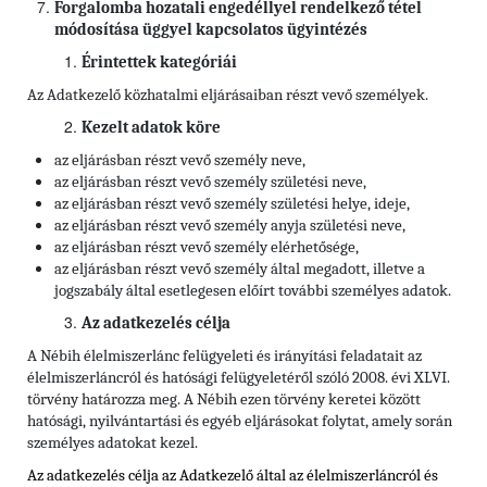
Forgalomba hozatali engedéllyel rendelkező tétel
módosítása üggyel kapcsolatos ügyintézés
Érintettek kategóriái
Az Adatkezelő közhatalmi eljárásaiban részt vevő személyek.
Kezelt adatok köre
az eljárásban részt vevő személy neve,
az eljárásban részt vevő személy születési neve,
az eljárásban részt vevő személy születési helye, ideje,
az eljárásban részt vevő személy anyja születési neve,
az eljárásban részt vevő személy elérhetősége,
az eljárásban részt vevő személy által megadott, illetve a
jogszabály által esetlegesen előírt további személyes adatok.
Az adatkezelés célja
A Nébih élelmiszerlánc felügyeleti és irányítási feladatait az
élelmiszerláncról és hatósági felügyeletéről szóló 2008. évi XLVI.
törvény határozza meg. A Nébih ezen törvény keretei között
hatósági, nyilvántartási és egyéb eljárásokat folytat, amely során
személyes adatokat kezel.
Az adatkezelés célja az Adatkezelő által az élelmiszerláncról és