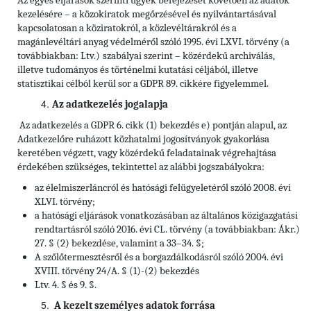
Az egyes eljárások szerinti ügyek befejezését követően az adatok
kezelésére – a közokiratok megőrzésével és nyilvántartásával
kapcsolatosan a köziratokról, a közlevéltárakról és a
magánlevéltári anyag védelméről szóló 1995. évi LXVI. törvény (a
továbbiakban: Ltv.)
szabályai szerint – közérdekű archiválás,
illetve tudományos és történelmi kutatási céljából, illetve
statisztikai célból kerül sor a GDPR 89. cikkére figyelemmel.
Az adatkezelés jogalapja
Az adatkezelés a GDPR 6. cikk (1) bekezdés e) pontján alapul, az
Adatkezelőre ruházott közhatalmi jogosítványok gyakorlása
keretében végzett, vagy közérdekű feladatainak végrehajtása
érdekében szükséges, tekintettel az alábbi jogszabályokra:
az élelmiszerláncról és hatósági felügyeletéről szóló 2008. évi
XLVI. törvény;
a hatósági eljárások vonatkozásában az általános közigazgatási
rendtartásról szóló 2016. évi CL. törvény (a továbbiakban: Ákr.)
27. § (2) bekezdése, valamint a 33–34. §;
A szőlőtermesztésről és a borgazdálkodásról szóló 2004. évi
XVIII. törvény 24/A. § (1)-(2) bekezdés
Ltv. 4. § és 9. §.
A kezelt személyes adatok forrása