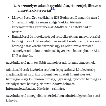
A személyes adatok továbbítása, címzettjei, illetve a
[3]
címzettek kategóriái
Magyar Posta Zrt. (székhely: 1138 Budapest, Dunavirág utca 2-
6.): az adott eljárás során az ügyfelekkel történő
kapcsolattartás keretében az Adatkezelő adatokat ad át
részére.
Hatáskörrel és illetékességgel rendelkező más magyarországi
hatóság: ha az Adatkezelőhöz érkezett kérelem elbírálása más
hatóság hatáskörébe tartozik, úgy az Adatkezelő átteszi a
személyes adatokat tartalmazó ügyet ezen hatósághoz az Ákr.
17. §-a alapján.
Az Adatkezelő nem továbbít személyes adatot más címzettnek.
Adatkezelő csak kivételes esetben és jogszabályi kötelezettség
alapján adja át az Érintett személyes adatait állami szervek,
hatóságok – így különösen bíróság, ügyészség, nyomozó hatóság és
szabálysértési hatóság, Nemzeti Adatvédelmi és
Információszabadság Hatóság – számára.
Az Adatkezelő a megjelölt cél érdekében adatfeldolgozóként veszi
igénybe: