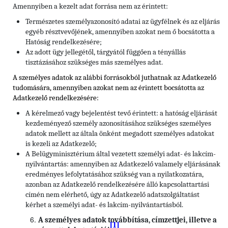
Amennyiben a kezelt adat forrása nem az érintett:
Természetes személyazonosító adatai az ügyfélnek és az eljárás
egyéb résztvevőjének, amennyiben azokat nem ő bocsátotta a
Hatóság rendelkezésére;
Az adott ügy jellegétől, tárgyától függően a tényállás
tisztázásához szükséges más személyes adat.
A személyes adatok az alábbi forrásokból juthatnak az Adatkezelő
tudomására, amennyiben azokat nem az érintett bocsátotta az
Adatkezelő rendelkezésére:
A kérelmező vagy bejelentést tevő érintett: a hatóság eljárását
kezdeményező személy azonosításához szükséges személyes
adatok mellett az általa önként megadott személyes adatokat
is kezeli az Adatkezelő;
A Belügyminisztérium által vezetett személyi adat- és lakcím-
nyilvántartás: amennyiben az Adatkezelő valamely eljárásának
eredményes lefolytatásához szükség van a nyilatkozatára,
azonban az Adatkezelő rendelkezésére álló kapcsolattartási
címén nem elérhető, úgy az Adatkezelő adatszolgáltatást
kérhet a személyi adat- és lakcím-nyilvántartásból.
A személyes adatok továbbítása, címzettjei, illetve a
[1]