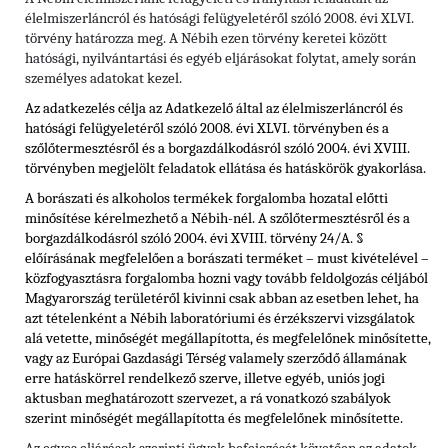
élelmiszerláncról és hatósági felügyeletéről szóló 2008. évi XLVI.
törvény határozza meg. A Nébih ezen törvény keretei között
hatósági, nyilvántartási és egyéb eljárásokat folytat, amely során
személyes adatokat kezel.
Az adatkezelés célja az Adatkezelő által az élelmiszerláncról és
hatósági felügyeletéről szóló 2008. évi XLVI. törvényben és
a
szőlőtermesztésről és a borgazdálkodásról szóló 2004. évi XVIII.
törvényben
megjelölt feladatok ellátása és hatáskörök gyakorlása.
A borászati és alkoholos termékek forgalomba hozatal előtti
minősítése kérelmezhető a Nébih-nél. A szőlőtermesztésről és a
borgazdálkodásról szóló 2004. évi XVIII. törvény 24/A. §
előírásának megfelelően a borászati terméket – must kivételével –
közfogyasztásra forgalomba hozni vagy tovább feldolgozás céljából
Magyarország területéről kivinni csak abban az esetben lehet, ha
azt tételenként a Nébih laboratóriumi és érzékszervi vizsgálatok
alá vetette, minőségét megállapította, és megfelelőnek minősítette,
vagy az Európai Gazdasági Térség valamely szerződő államának
erre hatáskörrel rendelkező szerve, illetve egyéb, uniós jogi
aktusban meghatározott szervezet, a rá vonatkozó szabályok
szerint minőségét megállapította és megfelelőnek minősítette.