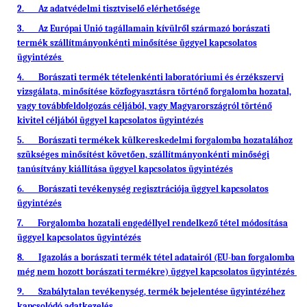
2. Az adatvédelmi tisztviselő elérhetősége
3. Az Európai Unió tagállamain kívülről származó borászati
termék szállítmányonkénti minősítése üggyel kapcsolatos
ügyintézés
4. Borászati termék tételenkénti laboratóriumi és érzékszervi
vizsgálata, minősítése közfogyasztásra történő forgalomba hozatal,
vagy továbbfeldolgozás céljából, vagy Magyarországról történő
kivitel céljából üggyel kapcsolatos ügyintézés
5. Borászati termékek külkereskedelmi forgalomba hozatalához
szükséges minősítést követően, szállítmányonkénti minőségi
tanúsítvány kiállítása üggyel kapcsolatos ügyintézés
6. Borászati tevékenység regisztrációja üggyel kapcsolatos
ügyintézés
7. Forgalomba hozatali engedéllyel rendelkező tétel módosítása
üggyel kapcsolatos ügyintézés
8. Igazolás a borászati termék tétel adatairól (EU-ban forgalomba
még nem hozott borászati termékre) üggyel kapcsolatos ügyintézés
9. Szabálytalan tevékenység, termék bejelentése ügyintézéhez
kapcsolódó adatkezelés