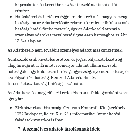
kapcsolattartás keretében az Adatkezelő adatokat ad át
részére.
Hatáskörrel és illetékességgel rendelkező más magyarországi
hatóság: ha az Adatkezelőhöz érkezett kérelem elbírálása más
hatóság hatáskörébe tartozik, úgy az Adatkezelő átteszi a
személyes adatokat tartalmazó ügyet ezen hatósághoz az Ákr.
17. §-a alapján.
Az Adatkezelő nem továbbít személyes adatot más címzettnek.
Adatkezelő csak kivételes esetben és jogszabályi kötelezettség
alapján adja át az Érintett személyes adatait állami szervek,
hatóságok – így különösen bíróság, ügyészség, nyomozó hatóság és
szabálysértési hatóság, Nemzeti Adatvédelmi és
Információszabadság Hatóság – számára.
Az Adatkezelő a megjelölt cél érdekében adatfeldolgozóként veszi
igénybe:
Élelmiszerlánc-biztonsági Centrum Nonprofit Kft. (székhely:
1024 Budapest, Keleti K. u. 24.) informatikai üzemeltetési
feladatok vonatkozásában
A személyes adatok tárolásának ideje