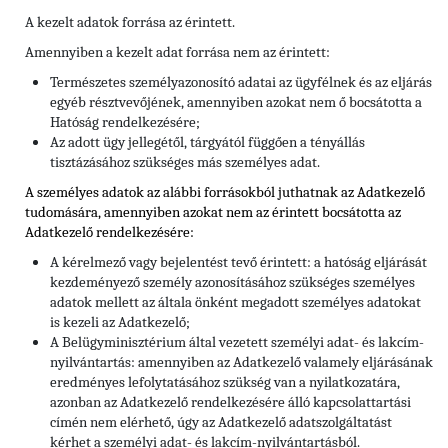
A kezelt adatok forrása az érintett.
Amennyiben a kezelt adat forrása nem az érintett:
Természetes személyazonosító adatai az ügyfélnek és az eljárás
egyéb résztvevőjének, amennyiben azokat nem ő bocsátotta a
Hatóság rendelkezésére;
Az adott ügy jellegétől, tárgyától függően a tényállás
tisztázásához szükséges más személyes adat.
A személyes adatok az alábbi forrásokból juthatnak az Adatkezelő
tudomására, amennyiben azokat nem az érintett bocsátotta az
Adatkezelő rendelkezésére:
A kérelmező vagy bejelentést tevő érintett: a hatóság eljárását
kezdeményező személy azonosításához szükséges személyes
adatok mellett az általa önként megadott személyes adatokat
is kezeli az Adatkezelő;
A Belügyminisztérium által vezetett személyi adat- és lakcím-
nyilvántartás: amennyiben az Adatkezelő valamely eljárásának
eredményes lefolytatásához szükség van a nyilatkozatára,
azonban az Adatkezelő rendelkezésére álló kapcsolattartási
címén nem elérhető, úgy az Adatkezelő adatszolgáltatást
kérhet a személyi adat- és lakcím-nyilvántartásból.