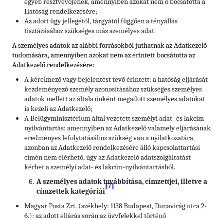
egyéb résztvevőjének, amennyiben azokat nem ő bocsátotta a
Hatóság rendelkezésére;
Az adott ügy jellegétől, tárgyától függően a tényállás
tisztázásához szükséges más személyes adat.
A személyes adatok az alábbi forrásokból juthatnak az Adatkezelő
tudomására, amennyiben azokat nem az érintett bocsátotta az
Adatkezelő rendelkezésére:
A kérelmező vagy bejelentést tevő érintett: a hatóság eljárását
kezdeményező személy azonosításához szükséges személyes
adatok mellett az általa önként megadott személyes adatokat
is kezeli az Adatkezelő;
A Belügyminisztérium által vezetett személyi adat- és lakcím-
nyilvántartás: amennyiben az Adatkezelő valamely eljárásának
eredményes lefolytatásához szükség van a nyilatkozatára,
azonban az Adatkezelő rendelkezésére álló kapcsolattartási
címén nem elérhető, úgy az Adatkezelő adatszolgáltatást
kérhet a személyi adat- és lakcím-nyilvántartásból.
A személyes adatok továbbítása, címzettjei, illetve a
[7]
címzettek kategóriái
Magyar Posta Zrt. (székhely: 1138 Budapest, Dunavirág utca 2-
6.): az adott eljárás során az ügyfelekkel történő