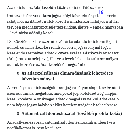
Az adatokat az Adatkezelő a közfeladatot ellátó szervek
[6]
iratkezelésére vonatkozó jogszabályi követelmények
szerint
iktatja, és az iktatott iratok között a mindenkor hatályos irattári
tervben meghatározott selejtezési időig, illetve – ennek hiányában
– levéltárba adásáig kezeli.
Ezt követően az Ltv. szerint levéltárba adandó iratokban foglalt
adatok és az iratkezelési rendszerben a jogszabálynál fogva
kezelendő személyes adatok kivételével az Adatkezelő az adatot
törli (iratokat selejtezi), illetve a levéltárba adással a személyes
adatok kezelése az Adatkezelőnél megszűnik.
Az adatszolgáltatás elmaradásának lehetséges
következményei
A személyes adatok szolgáltatása jogszabályon alapul. Az érintett
azon adatainak megadása, amelyeket jogi kötelezettség alapján
kezel kötelező. A szükséges adatok megadása nélkül Adatkezelő
nem képes jogszabályban előírt kötelezettségének teljesítésére.
Automatizált döntéshozatal (továbbá profilalkotás)
Az adatkezelés során automatizált döntéshozatalra, ideértve a
profilalkotást is, nem kerül sor.