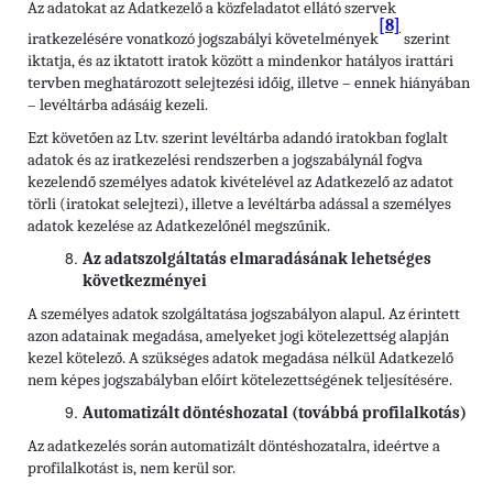
Az adatokat az Adatkezelő a közfeladatot ellátó szervek
[8]
iratkezelésére vonatkozó jogszabályi követelmények
szerint
iktatja, és az iktatott iratok között a mindenkor hatályos irattári
tervben meghatározott selejtezési időig, illetve – ennek hiányában
– levéltárba adásáig kezeli.
Ezt követően az Ltv. szerint levéltárba adandó iratokban foglalt
adatok és az iratkezelési rendszerben a jogszabálynál fogva
kezelendő személyes adatok kivételével az Adatkezelő az adatot
törli (iratokat selejtezi), illetve a levéltárba adással a személyes
adatok kezelése az Adatkezelőnél megszűnik.
Az adatszolgáltatás elmaradásának lehetséges
következményei
A személyes adatok szolgáltatása jogszabályon alapul. Az érintett
azon adatainak megadása, amelyeket jogi kötelezettség alapján
kezel kötelező. A szükséges adatok megadása nélkül Adatkezelő
nem képes jogszabályban előírt kötelezettségének teljesítésére.
Automatizált döntéshozatal (továbbá profilalkotás)
Az adatkezelés során automatizált döntéshozatalra, ideértve a
profilalkotást is, nem kerül sor.