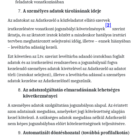
feladatok vonatkozásában
A személyes adatok tárolásának ideje
Az adatokat az Adatkezelő a közfeladatot ellátó szervek
[2]
iratkezelésére vonatkozó jogszabályi követelmények
szerint
iktatja, és az iktatott iratok között a mindenkor hatályos irattári
tervben meghatározott selejtezési időig, illetve – ennek hiányában
– levéltárba adásáig kezeli.
Ezt követően az Ltv. szerint levéltárba adandó iratokban foglalt
adatok és az iratkezelési rendszerben a jogszabálynál fogva
kezelendő személyes adatok kivételével az Adatkezelő az adatot
törli (iratokat selejtezi), illetve a levéltárba adással a személyes
adatok kezelése az Adatkezelőnél megszűnik.
Az adatszolgáltatás elmaradásának lehetséges
következményei
A személyes adatok szolgáltatása jogszabályon alapul. Az érintett
azon adatainak megadása, amelyeket jogi kötelezettség alapján
kezel kötelező. A szükséges adatok megadása nélkül Adatkezelő
nem képes jogszabályban előírt kötelezettségének teljesítésére.
Automatizált döntéshozatal (továbbá profilalkotás)