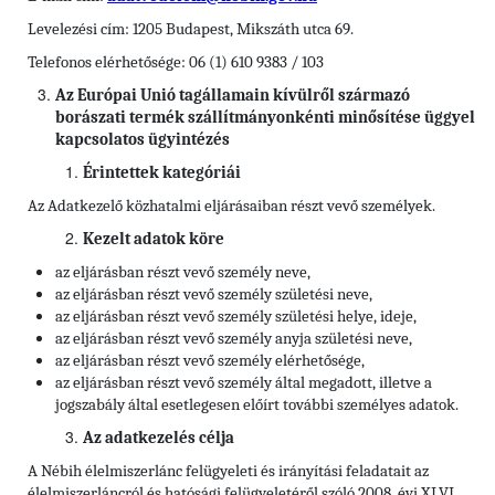
Levelezési cím: 1205 Budapest, Mikszáth utca 69.
Telefonos elérhetősége: 06 (1) 610 9383 / 103
Az Európai Unió tagállamain kívülről származó
borászati termék szállítmányonkénti minősítése üggyel
kapcsolatos ügyintézés
Érintettek kategóriái
Az Adatkezelő közhatalmi eljárásaiban részt vevő személyek.
Kezelt adatok köre
az eljárásban részt vevő személy neve,
az eljárásban részt vevő személy születési neve,
az eljárásban részt vevő személy születési helye, ideje,
az eljárásban részt vevő személy anyja születési neve,
az eljárásban részt vevő személy elérhetősége,
az eljárásban részt vevő személy által megadott, illetve a
jogszabály által esetlegesen előírt további személyes adatok.
Az adatkezelés célja
A Nébih élelmiszerlánc felügyeleti és irányítási feladatait az
élelmiszerláncról és hatósági felügyeletéről szóló 2008. évi XLVI.