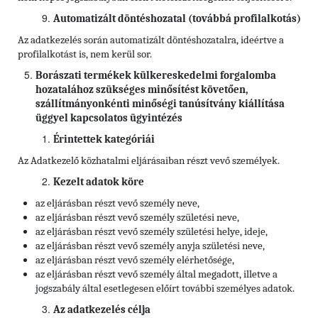
Automatizált döntéshozatal (továbbá profilalkotás)
Az adatkezelés során automatizált döntéshozatalra, ideértve a
profilalkotást is, nem kerül sor.
Borászati termékek külkereskedelmi forgalomba
hozatalához szükséges minősítést követően,
szállítmányonkénti minőségi tanúsítvány kiállítása
üggyel kapcsolatos ügyintézés
Érintettek kategóriái
Az Adatkezelő közhatalmi eljárásaiban részt vevő személyek.
Kezelt adatok köre
az eljárásban részt vevő személy neve,
az eljárásban részt vevő személy születési neve,
az eljárásban részt vevő személy születési helye, ideje,
az eljárásban részt vevő személy anyja születési neve,
az eljárásban részt vevő személy elérhetősége,
az eljárásban részt vevő személy által megadott, illetve a
jogszabály által esetlegesen előírt további személyes adatok.
Az adatkezelés célja