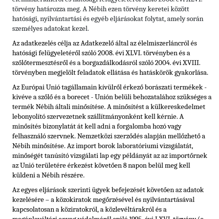
törvény határozza meg. A Nébih ezen törvény keretei között
hatósági, nyilvántartási és egyéb eljárásokat folytat, amely során
személyes adatokat kezel.
Az adatkezelés célja az Adatkezelő által az élelmiszerláncról és
hatósági felügyeletéről szóló 2008. évi XLVI. törvényben és
a
szőlőtermesztésről és a borgazdálkodásról szóló 2004. évi XVIII.
törvényben
megjelölt feladatok ellátása és hatáskörök gyakorlása.
Az Európai Unió tagállamain kívülről érkező borászati termékek -
kivéve a szőlő és a borecet - Unión belüli behozatalához szükséges a
termék Nébih általi minősítése. A minősítést a külkereskedelmet
lebonyolító szervezetnek szállítmányonként kell kérnie. A
minősítés bizonylatát át kell adni a forgalomba hozó vagy
felhasználó szervnek. Nemzetközi szerződés alapján mellőzhető a
Nébih minősítése. Az import borok laboratóriumi vizsgálatát,
minőségét tanúsító vizsgálati lap egy példányát az az importőrnek
az Unió területére érkezést követően 8 napon belül meg kell
küldeni a Nébih részére.
Az egyes eljárások szerinti ügyek befejezését követően az adatok
kezelésére – a közokiratok megőrzésével és nyilvántartásával
kapcsolatosan a köziratokról, a közlevéltárakról és a