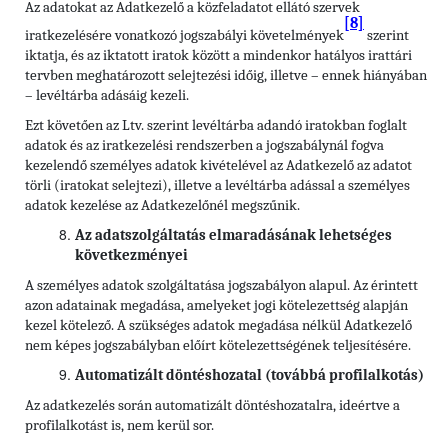
Az adatokat az Adatkezelő a közfeladatot ellátó szervek
[8]
iratkezelésére vonatkozó jogszabályi követelmények
szerint
iktatja, és az iktatott iratok között a mindenkor hatályos irattári
tervben meghatározott selejtezési időig, illetve – ennek hiányában
– levéltárba adásáig kezeli.
Ezt követően az Ltv. szerint levéltárba adandó iratokban foglalt
adatok és az iratkezelési rendszerben a jogszabálynál fogva
kezelendő személyes adatok kivételével az Adatkezelő az adatot
törli (iratokat selejtezi), illetve a levéltárba adással a személyes
adatok kezelése az Adatkezelőnél megszűnik.
Az adatszolgáltatás elmaradásának lehetséges
következményei
A személyes adatok szolgáltatása jogszabályon alapul. Az érintett
azon adatainak megadása, amelyeket jogi kötelezettség alapján
kezel kötelező. A szükséges adatok megadása nélkül Adatkezelő
nem képes jogszabályban előírt kötelezettségének teljesítésére.
Automatizált döntéshozatal (továbbá profilalkotás)
Az adatkezelés során automatizált döntéshozatalra, ideértve a
profilalkotást is, nem kerül sor.