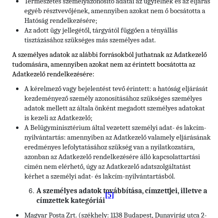
Természetes személyazonosító adatai az ügyfélnek és az eljárás
egyéb résztvevőjének, amennyiben azokat nem ő bocsátotta a
Hatóság rendelkezésére;
Az adott ügy jellegétől, tárgyától függően a tényállás
tisztázásához szükséges más személyes adat.
A személyes adatok az alábbi forrásokból juthatnak az Adatkezelő
tudomására, amennyiben azokat nem az érintett bocsátotta az
Adatkezelő rendelkezésére:
A kérelmező vagy bejelentést tevő érintett: a hatóság eljárását
kezdeményező személy azonosításához szükséges személyes
adatok mellett az általa önként megadott személyes adatokat
is kezeli az Adatkezelő;
A Belügyminisztérium által vezetett személyi adat- és lakcím-
nyilvántartás: amennyiben az Adatkezelő valamely eljárásának
eredményes lefolytatásához szükség van a nyilatkozatára,
azonban az Adatkezelő rendelkezésére álló kapcsolattartási
címén nem elérhető, úgy az Adatkezelő adatszolgáltatást
kérhet a személyi adat- és lakcím-nyilvántartásból.
A személyes adatok továbbítása, címzettjei, illetve a
[5]
címzettek kategóriái
Magyar Posta Zrt. (székhely: 1138 Budapest, Dunavirág utca 2-