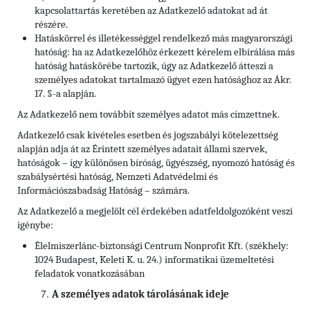
kapcsolattartás keretében az Adatkezelő adatokat ad át
részére.
Hatáskörrel és illetékességgel rendelkező más magyarországi
hatóság: ha az Adatkezelőhöz érkezett kérelem elbírálása más
hatóság hatáskörébe tartozik, úgy az Adatkezelő átteszi a
személyes adatokat tartalmazó ügyet ezen hatósághoz az Ákr.
17. §-a alapján.
Az Adatkezelő nem továbbít személyes adatot más címzettnek.
Adatkezelő csak kivételes esetben és jogszabályi kötelezettség
alapján adja át az Érintett személyes adatait állami szervek,
hatóságok – így különösen bíróság, ügyészség, nyomozó hatóság és
szabálysértési hatóság, Nemzeti Adatvédelmi és
Információszabadság Hatóság – számára.
Az Adatkezelő a megjelölt cél érdekében adatfeldolgozóként veszi
igénybe:
Élelmiszerlánc-biztonsági Centrum Nonprofit Kft. (székhely:
1024 Budapest, Keleti K. u. 24.) informatikai üzemeltetési
feladatok vonatkozásában
A személyes adatok tárolásának ideje