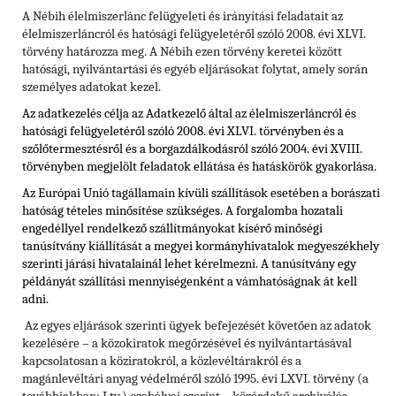
A Nébih élelmiszerlánc felügyeleti és irányítási feladatait az
élelmiszerláncról és hatósági felügyeletéről szóló 2008. évi XLVI.
törvény határozza meg. A Nébih ezen törvény keretei között
hatósági, nyilvántartási és egyéb eljárásokat folytat, amely során
személyes adatokat kezel.
Az adatkezelés célja az Adatkezelő által az élelmiszerláncról és
hatósági felügyeletéről szóló 2008. évi XLVI. törvényben és
a
szőlőtermesztésről és a borgazdálkodásról szóló 2004. évi XVIII.
törvényben
megjelölt feladatok ellátása és hatáskörök gyakorlása.
Az Európai Unió tagállamain kívüli szállítások esetében a borászati
hatóság tételes minősítése szükséges. A forgalomba hozatali
engedéllyel rendelkező szállítmányokat kísérő minőségi
tanúsítvány kiállítását a megyei kormányhivatalok megyeszékhely
szerinti járási hivatalainál lehet kérelmezni. A tanúsítvány egy
példányát szállítási mennyiségenként a vámhatóságnak át kell
adni.
Az egyes eljárások szerinti ügyek befejezését követően az adatok
kezelésére – a közokiratok megőrzésével és nyilvántartásával
kapcsolatosan a köziratokról, a közlevéltárakról és a
magánlevéltári anyag védelméről szóló 1995. évi LXVI. törvény (a