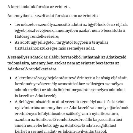
A kezelt adatok forrása az érintett.
Amennyiben a kezelt adat forrása nem az érintett:
Természetes személyazonosító adatai az ügyfélnek és az eljárás
egyéb résztvevőjének, amennyiben azokat nem ő bocsátotta a
Hatóság rendelkezésére;
Az adott ügy jellegétől, tárgyától függően a tényállás
tisztázásához szükséges más személyes adat.
A személyes adatok az alábbi forrásokból juthatnak az Adatkezelő
tudomására, amennyiben azokat nem az érintett bocsátotta az
Adatkezelő rendelkezésére:
A kérelmező vagy bejelentést tevő érintett: a hatóság eljárását
kezdeményező személy azonosításához szükséges személyes
adatok mellett az általa önként megadott személyes adatokat
is kezeli az Adatkezelő;
A Belügyminisztérium által vezetett személyi adat- és lakcím-
nyilvántartás: amennyiben az Adatkezelő valamely eljárásának
eredményes lefolytatásához szükség van a nyilatkozatára,
azonban az Adatkezelő rendelkezésére álló kapcsolattartási
címén nem elérhető, úgy az Adatkezelő adatszolgáltatást
kérhet a személyi adat- és lakcím-nyilvántartásból.