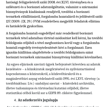
hatósági felügyeletéről szóló 2008. évi XLVI. törvényben és
a
szőlészeti és a borászati adatszolgáltatás, valamint a származási
bizonyítványok kiadásának rendjéről, továbbá a borászati
termékek előállításáról, forgalomba hozataláról és jelöléséről szóló
127/2009. (IX. 29.) FVM rendeletben
megjelölt feladatok ellátása
és hatáskörök gyakorlása.
A forgalomba hozatali engedéllyel már rendelkező borászati
termékek tétel adataiban történő módosítást kell kérni, ha további
feldolgozás céljából a tétel megbontásra kerül vagy a forgalomba
hozatali engedély érvénytelenítését kéri a forgalmazó. Ezen
igazolás kiállítása alapfeltétele a további feldolgozásra szánt
borászati termékek származási bizonyítvány kiállítási kérelméhez.
Az egyes eljárások szerinti ügyek befejezését követően az adatok
kezelésére – a közokiratok megőrzésével és nyilvántartásával
kapcsolatosan a köziratokról, a közlevéltárakról és a
magánlevéltári anyag védelméről szóló 1995. évi LXVI. törvény (a
továbbiakban: Ltv.)
szabályai szerint – közérdekű archiválás,
illetve tudományos és történelmi kutatási céljából, illetve
statisztikai célból kerül sor a GDPR 89. cikkére figyelemmel.
Az adatkezelés jogalapja