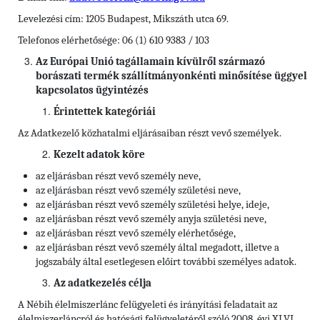
Levelezési cím: 1205 Budapest, Mikszáth utca 69.
Telefonos elérhetősége: 06 (1) 610 9383 / 103
Az Európai Unió tagállamain kívülről származó
borászati termék szállítmányonkénti minősítése üggyel
kapcsolatos ügyintézés
Érintettek kategóriái
Az Adatkezelő közhatalmi eljárásaiban részt vevő személyek.
Kezelt adatok köre
az eljárásban részt vevő személy neve,
az eljárásban részt vevő személy születési neve,
az eljárásban részt vevő személy születési helye, ideje,
az eljárásban részt vevő személy anyja születési neve,
az eljárásban részt vevő személy elérhetősége,
az eljárásban részt vevő személy által megadott, illetve a
jogszabály által esetlegesen előírt további személyes adatok.
Az adatkezelés célja
A Nébih élelmiszerlánc felügyeleti és irányítási feladatait az
élelmiszerláncról és hatósági felügyeletéről szóló 2008. évi XLVI.