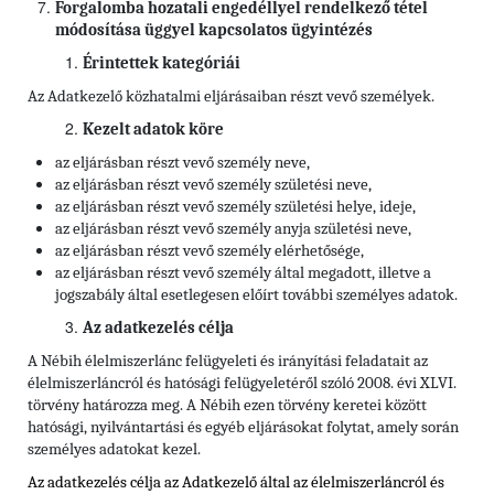
Forgalomba hozatali engedéllyel rendelkező tétel
módosítása üggyel kapcsolatos ügyintézés
Érintettek kategóriái
Az Adatkezelő közhatalmi eljárásaiban részt vevő személyek.
Kezelt adatok köre
az eljárásban részt vevő személy neve,
az eljárásban részt vevő személy születési neve,
az eljárásban részt vevő személy születési helye, ideje,
az eljárásban részt vevő személy anyja születési neve,
az eljárásban részt vevő személy elérhetősége,
az eljárásban részt vevő személy által megadott, illetve a
jogszabály által esetlegesen előírt további személyes adatok.
Az adatkezelés célja
A Nébih élelmiszerlánc felügyeleti és irányítási feladatait az
élelmiszerláncról és hatósági felügyeletéről szóló 2008. évi XLVI.
törvény határozza meg. A Nébih ezen törvény keretei között
hatósági, nyilvántartási és egyéb eljárásokat folytat, amely során
személyes adatokat kezel.
Az adatkezelés célja az Adatkezelő által az élelmiszerláncról és