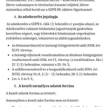
továbbiakban: Ltv.)
szabályai szerint – közérdekű archiválás,
illetve tudományos és történelmi kutatási céljából, illetve
statisztikai célból kerül sor a GDPR 89. cikkére figyelemmel.
Az adatkezelés jogalapja
Az adatkezelés a GDPR 6. cikk (1) bekezdés e) pontján alapul, az
Adatkezelőre ruházott közhatalmi jogosítványok gyakorlása
keretében végzett, vagy közérdekű feladatainak végrehajtása
érdekében szükséges, tekintettel az alábbi jogszabályokra:
az élelmiszerláncról és hatósági felügyeletéről szóló 2008. évi
XLVI. törvény;
a hatósági eljárások vonatkozásában az általános közigazgatási
rendtartásról szóló 2016. évi CL. törvény (a továbbiakban: Ákr.)
27. § (2) bekezdése, valamint a 33–34. §;
A szőlőtermesztésről és a borgazdálkodásról szóló 2004. évi
XVIII. törvény 24/A. § (1) - (2) bekezdés, 28. § (1) bekezdés
Ltv. 4. § és 9. §;
A kezelt személyes adatok forrása
A kezelt adatok forrása az érintett.
Amennyiben a kezelt adat forrása nem az érintett: