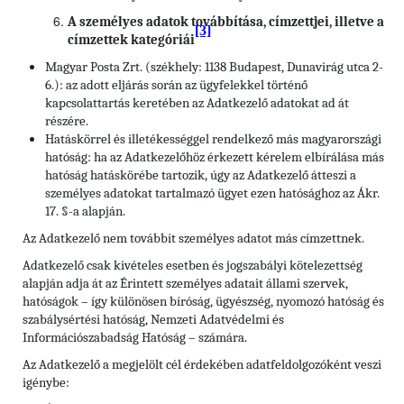
A személyes adatok továbbítása, címzettjei, illetve a
[3]
címzettek kategóriái
Magyar Posta Zrt. (székhely: 1138 Budapest, Dunavirág utca 2-
6.): az adott eljárás során az ügyfelekkel történő
kapcsolattartás keretében az Adatkezelő adatokat ad át
részére.
Hatáskörrel és illetékességgel rendelkező más magyarországi
hatóság: ha az Adatkezelőhöz érkezett kérelem elbírálása más
hatóság hatáskörébe tartozik, úgy az Adatkezelő átteszi a
személyes adatokat tartalmazó ügyet ezen hatósághoz az Ákr.
17. §-a alapján.
Az Adatkezelő nem továbbít személyes adatot más címzettnek.
Adatkezelő csak kivételes esetben és jogszabályi kötelezettség
alapján adja át az Érintett személyes adatait állami szervek,
hatóságok – így különösen bíróság, ügyészség, nyomozó hatóság és
szabálysértési hatóság, Nemzeti Adatvédelmi és
Információszabadság Hatóság – számára.
Az Adatkezelő a megjelölt cél érdekében adatfeldolgozóként veszi
igénybe: