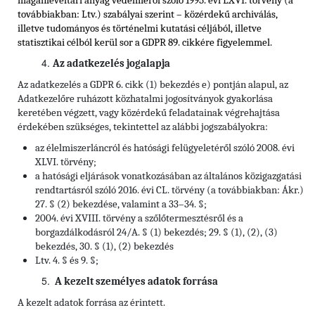
magánlevéltári anyag védelméről szóló 1995. évi LXVI. törvény (a
továbbiakban: Ltv.) szabályai szerint – közérdekű archiválás,
illetve tudományos és történelmi kutatási céljából, illetve
statisztikai célból kerül sor a GDPR 89. cikkére figyelemmel.
Az adatkezelés jogalapja
Az adatkezelés a GDPR 6. cikk (1) bekezdés e) pontján alapul, az
Adatkezelőre ruházott közhatalmi jogosítványok gyakorlása
keretében végzett, vagy közérdekű feladatainak végrehajtása
érdekében szükséges, tekintettel az alábbi jogszabályokra:
az élelmiszerláncról és hatósági felügyeletéről szóló 2008. évi
XLVI. törvény;
a hatósági eljárások vonatkozásában az általános közigazgatási
rendtartásról szóló 2016. évi CL. törvény (a továbbiakban: Ákr.)
27. § (2) bekezdése, valamint a 33–34. §;
2004. évi XVIII. törvény a szőlőtermesztésről és a
borgazdálkodásról 24/A. § (1) bekezdés; 29. § (1), (2), (3)
bekezdés, 30. § (1), (2) bekezdés
Ltv. 4. § és 9. §;
A kezelt személyes adatok forrása
A kezelt adatok forrása az érintett.