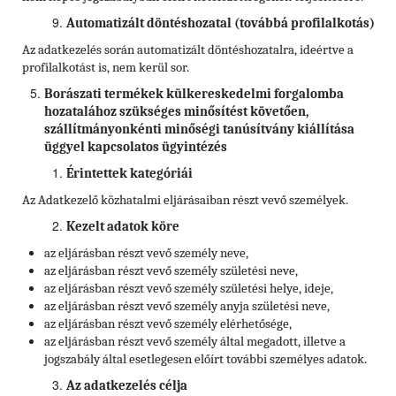
Automatizált döntéshozatal (továbbá profilalkotás)
Az adatkezelés során automatizált döntéshozatalra, ideértve a
profilalkotást is, nem kerül sor.
Borászati termékek külkereskedelmi forgalomba
hozatalához szükséges minősítést követően,
szállítmányonkénti minőségi tanúsítvány kiállítása
üggyel kapcsolatos ügyintézés
Érintettek kategóriái
Az Adatkezelő közhatalmi eljárásaiban részt vevő személyek.
Kezelt adatok köre
az eljárásban részt vevő személy neve,
az eljárásban részt vevő személy születési neve,
az eljárásban részt vevő személy születési helye, ideje,
az eljárásban részt vevő személy anyja születési neve,
az eljárásban részt vevő személy elérhetősége,
az eljárásban részt vevő személy által megadott, illetve a
jogszabály által esetlegesen előírt további személyes adatok.
Az adatkezelés célja