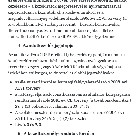
Az egyes eljárások szerinti ügyek befejezését követően az adatok
kezelésére – a közokiratok megőrzésével és nyilvántartásával
kapcsolatosan a köziratokról, a közlevéltárakról és a
magánlevéltári anyag védelméről szóló 1995. évi LXVI. törvény (a
továbbiakban: Ltv.)
szabályai szerint – közérdekű archiválás,
illetve tudományos és történelmi kutatási céljából, illetve
statisztikai célból kerül sor a GDPR 89. cikkére figyelemmel.
Az adatkezelés jogalapja
Az adatkezelés a GDPR 6. cikk (1) bekezdés e) pontján alapul, az
Adatkezelőre ruházott közhatalmi jogosítványok gyakorlása
keretében végzett, vagy közérdekű feladatainak végrehajtása
érdekében szükséges, tekintettel az alábbi jogszabályokra:
az élelmiszerláncról és hatósági felügyeletéről szóló 2008. évi
XLVI. törvény;
a hatósági eljárások vonatkozásában az általános közigazgatási
rendtartásról szóló 2016. évi CL. törvény (a továbbiakban: Ákr.)
27. § (2) bekezdése, valamint a 33–34. §;
A szőlőtermesztésről és a borgazdálkodásról szóló 2004. évi
XVIII. törvény 24/A. § (1)-(2) bekezdés
Ltv. 4. § és 9. §.
A kezelt személyes adatok forrása