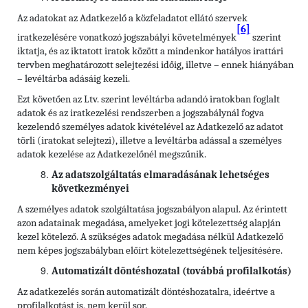
Az adatokat az Adatkezelő a közfeladatot ellátó szervek
[6]
iratkezelésére vonatkozó jogszabályi követelmények
szerint
iktatja, és az iktatott iratok között a mindenkor hatályos irattári
tervben meghatározott selejtezési időig, illetve – ennek hiányában
– levéltárba adásáig kezeli.
Ezt követően az Ltv. szerint levéltárba adandó iratokban foglalt
adatok és az iratkezelési rendszerben a jogszabálynál fogva
kezelendő személyes adatok kivételével az Adatkezelő az adatot
törli (iratokat selejtezi), illetve a levéltárba adással a személyes
adatok kezelése az Adatkezelőnél megszűnik.
Az adatszolgáltatás elmaradásának lehetséges
következményei
A személyes adatok szolgáltatása jogszabályon alapul. Az érintett
azon adatainak megadása, amelyeket jogi kötelezettség alapján
kezel kötelező. A szükséges adatok megadása nélkül Adatkezelő
nem képes jogszabályban előírt kötelezettségének teljesítésére.
Automatizált döntéshozatal (továbbá profilalkotás)
Az adatkezelés során automatizált döntéshozatalra, ideértve a
profilalkotást is, nem kerül sor.