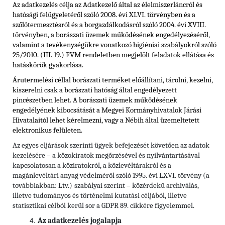
Az adatkezelés célja az Adatkezelő által az élelmiszerláncról és
hatósági felügyeletéről szóló 2008. évi XLVI. törvényben és
a
szőlőtermesztésről és a borgazdálkodásról szóló 2004. évi XVIII.
törvényben, a borászati üzemek működésének engedélyezéséről,
valamint a tevékenységükre vonatkozó higiéniai szabályokról szóló
25/2010. (III. 19.) FVM rendeletben
megjelölt feladatok ellátása és
hatáskörök gyakorlása.
Árutermelési céllal borászati terméket előállítani, tárolni, kezelni,
kiszerelni csak a borászati hatóság által engedélyezett
pincészetben lehet. A borászati üzemek működésének
engedélyének kibocsátását a Megyei Kormányhivatalok Járási
Hivatalaitól lehet kérelmezni, vagy a Nébih által üzemeltetett
elektronikus felületen.
Az egyes eljárások szerinti ügyek befejezését követően az adatok
kezelésére – a közokiratok megőrzésével és nyilvántartásával
kapcsolatosan a köziratokról, a közlevéltárakról és a
magánlevéltári anyag védelméről szóló 1995. évi LXVI. törvény (a
továbbiakban: Ltv.)
szabályai szerint – közérdekű archiválás,
illetve tudományos és történelmi kutatási céljából, illetve
statisztikai célból kerül sor a GDPR 89. cikkére figyelemmel.
Az adatkezelés jogalapja