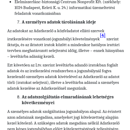
Élelmiszerlánc-biztonsági Centrum Nonprofit Kft. (székhely:
1024 Budapest, Keleti K. u. 24.) informatikai üzemeltetési
feladatok vonatkozásában
A személyes adatok tárolásának ideje
Az adatokat az Adatkezelő a közfeladatot ellátó szervek
[4]
iratkezelésére vonatkozó jogszabályi követelmények
szerint
iktatja, és az iktatott iratok között a mindenkor hatályos irattári
tervben meghatározott selejtezési időig, illetve – ennek hiányában
– levéltárba adásáig kezeli.
Ezt követően az Ltv. szerint levéltárba adandó iratokban foglalt
adatok és az iratkezelési rendszerben a jogszabálynál fogva
kezelendő személyes adatok kivételével az Adatkezelő az adatot
törli (iratokat selejtezi), illetve a levéltárba adással a személyes
adatok kezelése az Adatkezelőnél megszűnik.
Az adatszolgáltatás elmaradásának lehetséges
következményei
A személyes adatok szolgáltatása jogszabályon alapul. Az érintett
azon adatainak megadása, amelyeket jogi kötelezettség alapján
kezel kötelező. A szükséges adatok megadása nélkül Adatkezelő
nem képes jogszabályban előírt kötelezettségének teljesítésére.