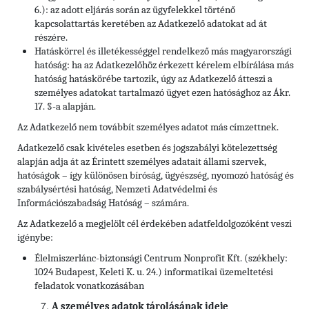
6.): az adott eljárás során az ügyfelekkel történő
kapcsolattartás keretében az Adatkezelő adatokat ad át
részére.
Hatáskörrel és illetékességgel rendelkező más magyarországi
hatóság: ha az Adatkezelőhöz érkezett kérelem elbírálása más
hatóság hatáskörébe tartozik, úgy az Adatkezelő átteszi a
személyes adatokat tartalmazó ügyet ezen hatósághoz az Ákr.
17. §-a alapján.
Az Adatkezelő nem továbbít személyes adatot más címzettnek.
Adatkezelő csak kivételes esetben és jogszabályi kötelezettség
alapján adja át az Érintett személyes adatait állami szervek,
hatóságok – így különösen bíróság, ügyészség, nyomozó hatóság és
szabálysértési hatóság, Nemzeti Adatvédelmi és
Információszabadság Hatóság – számára.
Az Adatkezelő a megjelölt cél érdekében adatfeldolgozóként veszi
igénybe:
Élelmiszerlánc-biztonsági Centrum Nonprofit Kft. (székhely:
1024 Budapest, Keleti K. u. 24.) informatikai üzemeltetési
feladatok vonatkozásában
A személyes adatok tárolásának ideje