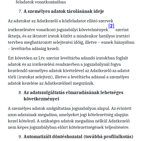
feladatok vonatkozásában
A személyes adatok tárolásának ideje
Az adatokat az Adatkezelő a közfeladatot ellátó szervek
[2]
iratkezelésére vonatkozó jogszabályi követelmények
szerint
iktatja, és az iktatott iratok között a mindenkor hatályos irattári
tervben meghatározott selejtezési időig, illetve – ennek hiányában
– levéltárba adásáig kezeli.
Ezt követően az Ltv. szerint levéltárba adandó iratokban foglalt
adatok és az iratkezelési rendszerben a jogszabálynál fogva
kezelendő személyes adatok kivételével az Adatkezelő az adatot
törli (iratokat selejtezi), illetve a levéltárba adással a személyes
adatok kezelése az Adatkezelőnél megszűnik.
Az adatszolgáltatás elmaradásának lehetséges
következményei
A személyes adatok szolgáltatása jogszabályon alapul. Az érintett
azon adatainak megadása, amelyeket jogi kötelezettség alapján
kezel kötelező. A szükséges adatok megadása nélkül Adatkezelő
nem képes jogszabályban előírt kötelezettségének teljesítésére.
Automatizált döntéshozatal (továbbá profilalkotás)