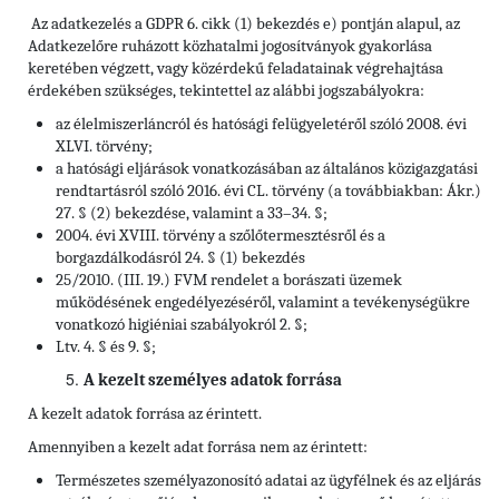
Az adatkezelés a GDPR 6. cikk (1) bekezdés e) pontján alapul, az
Adatkezelőre ruházott közhatalmi jogosítványok gyakorlása
keretében végzett, vagy közérdekű feladatainak végrehajtása
érdekében szükséges, tekintettel az alábbi jogszabályokra:
az élelmiszerláncról és hatósági felügyeletéről szóló 2008. évi
XLVI. törvény;
a hatósági eljárások vonatkozásában az általános közigazgatási
rendtartásról szóló 2016. évi CL. törvény (a továbbiakban: Ákr.)
27. § (2) bekezdése, valamint a 33–34. §;
2004. évi XVIII. törvény a szőlőtermesztésről és a
borgazdálkodásról 24. § (1) bekezdés
25/2010. (III. 19.) FVM rendelet a borászati üzemek
működésének engedélyezéséről, valamint a tevékenységükre
vonatkozó higiéniai szabályokról 2. §;
Ltv. 4. § és 9. §;
A kezelt személyes adatok forrása
A kezelt adatok forrása az érintett.
Amennyiben a kezelt adat forrása nem az érintett:
Természetes személyazonosító adatai az ügyfélnek és az eljárás