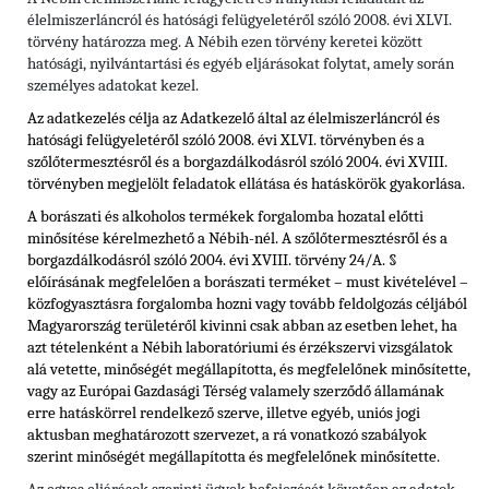
élelmiszerláncról és hatósági felügyeletéről szóló 2008. évi XLVI.
törvény határozza meg. A Nébih ezen törvény keretei között
hatósági, nyilvántartási és egyéb eljárásokat folytat, amely során
személyes adatokat kezel.
Az adatkezelés célja az Adatkezelő által az élelmiszerláncról és
hatósági felügyeletéről szóló 2008. évi XLVI. törvényben és
a
szőlőtermesztésről és a borgazdálkodásról szóló 2004. évi XVIII.
törvényben
megjelölt feladatok ellátása és hatáskörök gyakorlása.
A borászati és alkoholos termékek forgalomba hozatal előtti
minősítése kérelmezhető a Nébih-nél. A szőlőtermesztésről és a
borgazdálkodásról szóló 2004. évi XVIII. törvény 24/A. §
előírásának megfelelően a borászati terméket – must kivételével –
közfogyasztásra forgalomba hozni vagy tovább feldolgozás céljából
Magyarország területéről kivinni csak abban az esetben lehet, ha
azt tételenként a Nébih laboratóriumi és érzékszervi vizsgálatok
alá vetette, minőségét megállapította, és megfelelőnek minősítette,
vagy az Európai Gazdasági Térség valamely szerződő államának
erre hatáskörrel rendelkező szerve, illetve egyéb, uniós jogi
aktusban meghatározott szervezet, a rá vonatkozó szabályok
szerint minőségét megállapította és megfelelőnek minősítette.