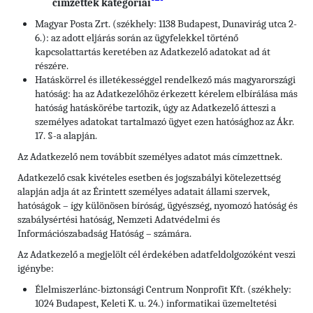
címzettek kategóriái
Magyar Posta Zrt. (székhely: 1138 Budapest, Dunavirág utca 2-
6.): az adott eljárás során az ügyfelekkel történő
kapcsolattartás keretében az Adatkezelő adatokat ad át
részére.
Hatáskörrel és illetékességgel rendelkező más magyarországi
hatóság: ha az Adatkezelőhöz érkezett kérelem elbírálása más
hatóság hatáskörébe tartozik, úgy az Adatkezelő átteszi a
személyes adatokat tartalmazó ügyet ezen hatósághoz az Ákr.
17. §-a alapján.
Az Adatkezelő nem továbbít személyes adatot más címzettnek.
Adatkezelő csak kivételes esetben és jogszabályi kötelezettség
alapján adja át az Érintett személyes adatait állami szervek,
hatóságok – így különösen bíróság, ügyészség, nyomozó hatóság és
szabálysértési hatóság, Nemzeti Adatvédelmi és
Információszabadság Hatóság – számára.
Az Adatkezelő a megjelölt cél érdekében adatfeldolgozóként veszi
igénybe:
Élelmiszerlánc-biztonsági Centrum Nonprofit Kft. (székhely:
1024 Budapest, Keleti K. u. 24.) informatikai üzemeltetési