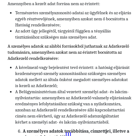
Amennyiben a kezelt adat forrása nem az érintett:
Természetes személyazonosító adatai az ügyfélnek és az eljárás
egyéb résztvevőjének, amennyiben azokat nem ő bocsátotta a
Hatóság rendelkezésére;
Az adott ügy jellegétől, tárgyától függően a tényállás
tisztázásához szükséges más személyes adat.
A személyes adatok az alábbi forrásokból juthatnak az Adatkezelő
tudomására, amennyiben azokat nem az érintett bocsátotta az
Adatkezelő rendelkezésére:
A kérelmező vagy bejelentést tevő érintett: a hatóság eljárását
kezdeményező személy azonosításához szükséges személyes
adatok mellett az általa önként megadott személyes adatokat
is kezeli az Adatkezelő;
A Belügyminisztérium által vezetett személyi adat- és lakcím-
nyilvántartás: amennyiben az Adatkezelő valamely eljárásának
eredményes lefolytatásához szükség van a nyilatkozatára,
azonban az Adatkezelő rendelkezésére álló kapcsolattartási
címén nem elérhető, úgy az Adatkezelő adatszolgáltatást
kérhet a személyi adat- és lakcím-nyilvántartásból.
A személyes adatok továbbítása, címzettjei, illetve a
[1]