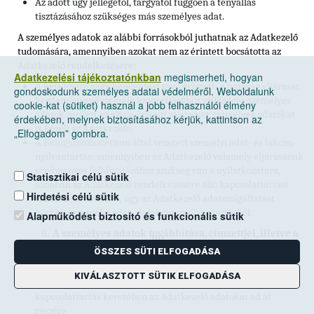
Az adott ügy jellegétől, tárgyától függően a tényállás
tisztázásához szükséges más személyes adat.
A személyes adatok az alábbi forrásokból juthatnak az Adatkezelő
tudomására, amennyiben azokat nem az érintett bocsátotta az
Adatkezelő rendelkezésére:
Adatkezelési tájékoztatónkban
megismerheti, hogyan
A kérelmező vagy bejelentést tevő érintett: a hatóság eljárását
gondoskodunk személyes adatai védelméről. Weboldalunk
kezdeményező személy azonosításához szükséges személyes
cookie-kat (sütiket) használ a jobb felhasználói élmény
adatok mellett az általa önként megadott személyes adatokat
érdekében, melynek biztosításához kérjük, kattintson az
is kezeli az Adatkezelő;
„Elfogadom” gombra.
A Belügyminisztérium által vezetett személyi adat- és lakcím-
nyilvántartás: amennyiben az Adatkezelő valamely eljárásának
eredményes lefolytatásához szükség van a nyilatkozatára,
Statisztikai célú sütik
azonban az Adatkezelő rendelkezésére álló kapcsolattartási
Hirdetési célú sütik
címén nem elérhető, úgy az Adatkezelő adatszolgáltatást
kérhet a személyi adat- és lakcím-nyilvántartásból.
Alapműködést biztosító és funkcionális sütik
A személyes adatok továbbítása, címzettjei, illetve a
[9]
címzettek kategóriái
ÖSSZES SÜTI ELFOGADÁSA
Magyar Posta Zrt. (székhely: 1138 Budapest, Dunavirág utca 2-
KIVÁLASZTOTT SÜTIK ELFOGADÁSA
6.): az adott eljárás során az ügyfelekkel történő
kapcsolattartás keretében az Adatkezelő adatokat ad át
részére.