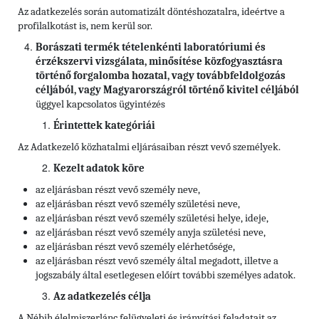
Az adatkezelés során automatizált döntéshozatalra, ideértve a
profilalkotást is, nem kerül sor.
Borászati termék tételenkénti laboratóriumi és
érzékszervi vizsgálata, minősítése közfogyasztásra
történő forgalomba hozatal, vagy továbbfeldolgozás
céljából, vagy Magyarországról történő kivitel céljából
üggyel kapcsolatos ügyintézés
Érintettek kategóriái
Az Adatkezelő közhatalmi eljárásaiban részt vevő személyek.
Kezelt adatok köre
az eljárásban részt vevő személy neve,
az eljárásban részt vevő személy születési neve,
az eljárásban részt vevő személy születési helye, ideje,
az eljárásban részt vevő személy anyja születési neve,
az eljárásban részt vevő személy elérhetősége,
az eljárásban részt vevő személy által megadott, illetve a
jogszabály által esetlegesen előírt további személyes adatok.
Az adatkezelés célja
A Nébih élelmiszerlánc felügyeleti és irányítási feladatait az