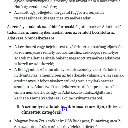
egyéb résztvevőjének, amennyiben azokat nem ő bocsátotta a
Hatóság rendelkezésére;
Az adott ügy jellegétől, tárgyától függően a tényállás
tisztázásához szükséges más személyes adat.
A személyes adatok az alábbi forrásokból juthatnak az Adatkezelő
tudomására, amennyiben azokat nem az érintett bocsátotta az
Adatkezelő rendelkezésére:
A kérelmező vagy bejelentést tevő érintett: a hatóság eljárását
kezdeményező személy azonosításához szükséges személyes
adatok mellett az általa önként megadott személyes adatokat
is kezeli az Adatkezelő;
A Belügyminisztérium által vezetett személyi adat- és lakcím-
nyilvántartás: amennyiben az Adatkezelő valamely eljárásának
eredményes lefolytatásához szükség van a nyilatkozatára,
azonban az Adatkezelő rendelkezésére álló kapcsolattartási
címén nem elérhető, úgy az Adatkezelő adatszolgáltatást
kérhet a személyi adat- és lakcím-nyilvántartásból.
A személyes adatok továbbítása, címzettjei, illetve a
[7]
címzettek kategóriái
Magyar Posta Zrt. (székhely: 1138 Budapest, Dunavirág utca 2-
6.): az adott eljárás során az ügyfelekkel történő