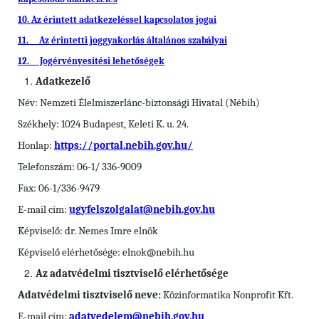
10. Az érintett adatkezeléssel kapcsolatos jogai
11. Az érintetti joggyakorlás általános szabályai
12. Jogérvényesítési lehetőségek
Adatkezelő
Név: Nemzeti Élelmiszerlánc-biztonsági Hivatal (Nébih)
Székhely: 1024 Budapest, Keleti K. u. 24.
Honlap:
https://portal.nebih.gov.hu/
Telefonszám: 06-1/ 336-9009
Fax: 06-1/336-9479
E-mail cím:
ugyfelszolgalat@nebih.gov.hu
Képviselő: dr. Nemes Imre elnök
Képviselő elérhetősége: elnok@nebih.hu
Az adatvédelmi tisztviselő elérhetősége
Adatvédelmi tisztviselő neve:
Közinformatika Nonprofit Kft.
E-mail cím:
adatvedelem@nebih.gov.hu