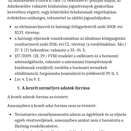
Az adatkezelés a GDPR 6. cikk (1) bekezdés e) pontján alapul, az
Adatkezelőre ruházott közhatalmi jogosítványok gyakorlása
keretében végzett, vagy közérdekű feladatainak végrehajtása
érdekében szükséges, tekintettel az alábbi jogszabályokra:
az élelmiszerláncról és hatósági felügyeletéről szóló 2008. évi
XLVI. törvény;
a hatósági eljárások vonatkozásában az általános közigazgatási
rendtartásról szóló 2016. évi CL. törvény (a továbbiakban: Ákr.)
27. § (2) bekezdése, valamint a 33–34. §;
127/2009. (IX. 29.) FVM rendelet a szőlészeti és a borászati
adatszolgáltatás, valamint a származási bizonyítványok
kiadásának rendjéről, továbbá a borászati termékek
előállításáról, forgalomba hozataláról és jelöléséről 39/A. §
Ltv. 4. § és 9. §.
A kezelt személyes adatok forrása
A kezelt adatok forrása az érintett.
Amennyiben a kezelt adat forrása nem az érintett:
Természetes személyazonosító adatai az ügyfélnek és az eljárás
egyéb résztvevőjének, amennyiben azokat nem ő bocsátotta a
Hatóság rendelkezésére;