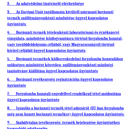
2. Az adatvédelmi tisztviselő elérhetősége
3. Az Európai Unió tagállamain kívülről származó borászati
termék szállítmányonkénti minősítése üggyel kapcsolatos
ügyintézés
4. Borászati termék tételenkénti laboratóriumi és érzékszervi
vizsgálata, minősítése közfogyasztásra történő forgalomba hozatal,
vagy továbbfeldolgozás céljából, vagy Magyarországról történő
kivitel céljából üggyel kapcsolatos ügyintézés
5. Borászati termékek külkereskedelmi forgalomba hozatalához
szükséges minősítést követően, szállítmányonkénti minőségi
tanúsítvány kiállítása üggyel kapcsolatos ügyintézés
6. Borászati tevékenység regisztrációja üggyel kapcsolatos
ügyintézés
7. Forgalomba hozatali engedéllyel rendelkező tétel módosítása
üggyel kapcsolatos ügyintézés
8. Igazolás a borászati termék tétel adatairól (EU-ban forgalomba
még nem hozott borászati termékre) üggyel kapcsolatos ügyintézés
9. Szabálytalan tevékenység, termék bejelentése ügyintézéhez
kapcsolódó adatkezelés