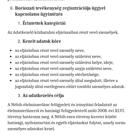
Borászati tevékenység regisztrációja üggyel
kapcsolatos ügyintézés
Érintettek kategóriái
Az Adatkezelő közhatalmi eljárásaiban részt vevő személyek.
Kezelt adatok köre
az eljárásban részt vevő személy neve,
az eljárásban részt vevő személy születési neve,
az eljárásban részt vevő személy születési helye, ideje,
az eljárásban részt vevő személy anyja születési neve,
az eljárásban részt vevő személy elérhetősége,
az eljárásban részt vevő személy által megadott, illetve a
jogszabály által esetlegesen előírt további személyes adatok.
Az adatkezelés célja
A Nébih élelmiszerlánc felügyeleti és irányítási feladatait az
élelmiszerláncról és hatósági felügyeletéről szóló 2008. évi XLVI.
törvény határozza meg. A Nébih ezen törvény keretei között
hatósági, nyilvántartási és egyéb eljárásokat folytat, amely során
személyes adatokat kezel.