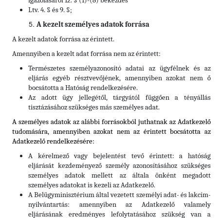
igazolásáról 12. § (1)-(8) bekezdés
Ltv. 4. § és 9. §;
A kezelt személyes adatok forrása
A kezelt adatok forrása az érintett.
Amennyiben a kezelt adat forrása nem az érintett:
Természetes személyazonosító adatai az ügyfélnek és az
eljárás egyéb résztvevőjének, amennyiben azokat nem ő
bocsátotta a Hatóság rendelkezésére.
Az adott ügy jellegétől, tárgyától függően a tényállás
tisztázásához szükséges más személyes adat.
A személyes adatok az alábbi forrásokból juthatnak az Adatkezelő
tudomására, amennyiben azokat nem az érintett bocsátotta az
Adatkezelő rendelkezésére:
A kérelmező vagy bejelentést tevő érintett: a hatóság
eljárását kezdeményező személy azonosításához szükséges
személyes adatok mellett az általa önként megadott
személyes adatokat is kezeli az Adatkezelő.
A Belügyminisztérium által vezetett személyi adat- és lakcím-
nyilvántartás: amennyiben az Adatkezelő valamely
eljárásának eredményes lefolytatásához szükség van a