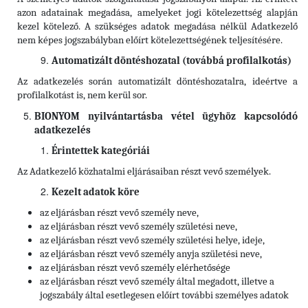
azon adatainak megadása, amelyeket jogi kötelezettség alapján
kezel kötelező. A szükséges adatok megadása nélkül Adatkezelő
nem képes jogszabályban előírt kötelezettségének teljesítésére.
Automatizált döntéshozatal (továbbá profilalkotás)
Az adatkezelés során automatizált döntéshozatalra, ideértve a
profilalkotást is, nem kerül sor.
BIONYOM nyilvántartásba vétel ügyhöz kapcsolódó
adatkezelés
Érintettek kategóriái
Az Adatkezelő közhatalmi eljárásaiban részt vevő személyek.
Kezelt adatok köre
az eljárásban részt vevő személy neve,
az eljárásban részt vevő személy születési neve,
az eljárásban részt vevő személy születési helye, ideje,
az eljárásban részt vevő személy anyja születési neve,
az eljárásban részt vevő személy elérhetősége
az eljárásban részt vevő személy által megadott, illetve a
jogszabály által esetlegesen előírt további személyes adatok