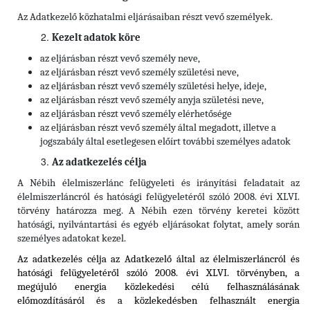
Az Adatkezelő közhatalmi eljárásaiban részt vevő személyek.
Kezelt adatok köre
az eljárásban részt vevő személy neve,
az eljárásban részt vevő személy születési neve,
az eljárásban részt vevő személy születési helye, ideje,
az eljárásban részt vevő személy anyja születési neve,
az eljárásban részt vevő személy elérhetősége
az eljárásban részt vevő személy által megadott, illetve a
jogszabály által esetlegesen előírt további személyes adatok
Az adatkezelés célja
A Nébih élelmiszerlánc felügyeleti és irányítási feladatait az
élelmiszerláncról és hatósági felügyeletéről szóló 2008. évi XLVI.
törvény határozza meg. A Nébih ezen törvény keretei között
hatósági, nyilvántartási és egyéb eljárásokat folytat, amely során
személyes adatokat kezel.
Az adatkezelés célja az Adatkezelő által az élelmiszerláncról és
hatósági felügyeletéről szóló 2008. évi XLVI. törvényben, a
megújuló energia közlekedési célú felhasználásának
előmozdításáról és a közlekedésben felhasznált energia