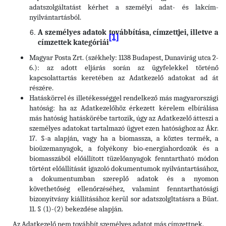
adatszolgáltatást kérhet a személyi adat- és lakcím-
nyilvántartásból.
A személyes adatok továbbítása, címzettjei, illetve a
[1]
címzettek kategóriái
Magyar Posta Zrt. (székhely: 1138 Budapest, Dunavirág utca 2-
6.): az adott eljárás során az ügyfelekkel történő
kapcsolattartás keretében az Adatkezelő adatokat ad át
részére.
Hatáskörrel és illetékességgel rendelkező más magyarországi
hatóság: ha az Adatkezelőhöz érkezett kérelem elbírálása
más hatóság hatáskörébe tartozik, úgy az Adatkezelő átteszi a
személyes adatokat tartalmazó ügyet ezen hatósághoz az Ákr.
17. §-a alapján, vagy ha a biomassza, a köztes termék, a
bioüzemanyagok, a folyékony bio-energiahordozók és a
biomasszából előállított tüzelőanyagok fenntartható módon
történt előállítását igazoló dokumentumok nyilvántartásához,
a dokumentumban szereplő adatok és a nyomon
követhetőség ellenőrzéséhez, valamint fenntarthatósági
bizonyítvány kiállításához kerül sor adatszolgltatásra a Büat.
11. § (1)-(2) bekezdése alapján.
Az Adatkezelő nem továbbít személyes adatot más címzettnek.