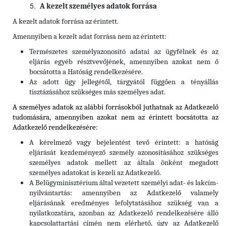
A kezelt személyes adatok forrása
A kezelt adatok forrása az érintett.
Amennyiben a kezelt adat forrása nem az érintett:
Természetes személyazonosító adatai az ügyfélnek és az
eljárás egyéb résztvevőjének, amennyiben azokat nem ő
bocsátotta a Hatóság rendelkezésére.
Az adott ügy jellegétől, tárgyától függően a tényállás
tisztázásához szükséges más személyes adat.
A személyes adatok az alábbi forrásokból juthatnak az Adatkezelő
tudomására, amennyiben azokat nem az érintett bocsátotta az
Adatkezelő rendelkezésére:
A kérelmező vagy bejelentést tevő érintett: a hatóság
eljárását kezdeményező személy azonosításához szükséges
személyes adatok mellett az általa önként megadott
személyes adatokat is kezeli az Adatkezelő.
A Belügyminisztérium által vezetett személyi adat- és lakcím-
nyilvántartás: amennyiben az Adatkezelő valamely
eljárásának eredményes lefolytatásához szükség van a
nyilatkozatára, azonban az Adatkezelő rendelkezésére álló
kapcsolattartási címén nem elérhető, úgy az Adatkezelő