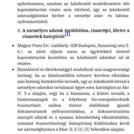
nyilatkozatára, azonban az Adatkezelő rendelkezésére álló
kapcsolattartási címén nem elérhető, úgy az Adatkezelő
adatszolgáltatást kérhet a személyi adat- és lakcím-
nyilvántartásból.
A személyes adatok továbbítása, címzettjei, illetve a
[7]
címzettek kategóriái
Magyar Posta Zrt. (székhely: 1138 Budapest, Dunavirág utca 2-
6.): az adott eljárás során az ügyfelekkel történő
kapcsolattartás keretében az Adatkezelő adatokat ad át
részére.
Hatáskörrel és illetékességgel rendelkező más magyarországi
hatóság: ha az Adatkezelőhöz érkezett kérelem elbírálása
más hatóság hatáskörébe tartozik, úgy az Adatkezelő átteszi a
személyes adatokat tartalmazó ügyet ezen hatósághoz az Ákr.
17. §-a alapján, vagy ha a biomassza, a köztes termék, a
bioüzemanyagok és a folyékony bio-energiahordozók
fenntartható módon történt előállítását igazoló
dokumentumok nyilvántartásához, a dokumentumban
szereplő adatok és a nyomon követhetőség ellenőrzéséhez,
valamint fenntarthatósági bizonyítvány kiállításához kerül
sor adatszolgltatásra a Büat. 11. § (1)-(2) bekezdése alapján.