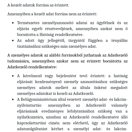
A kezelt adatok forrása az érintett.
Amennyiben a kezelt adat forrása nem az érintett:
Természetes személyazonosító adatai az ügyfélnek és az
eljárás egyéb résztvevőjének, amennyiben azokat nem ő
bocsátotta a Hatóság rendelkezésére.
Az adott ügy jellegétől, tárgyától függően a tényállás
tisztázásához szükséges más személyes adat.
A személyes adatok az alábbi forrásokból juthatnak az Adatkezelő
tudomására, amennyiben azokat nem az érintett bocsátotta az
Adatkezelő rendelkezésére:
A kérelmező vagy bejelentést tevő érintett: a hatóság
eljárását kezdeményező személy azonosításához szükséges
személyes adatok mellett az általa önként megadott
személyes adatokat is kezeli az Adatkezelő.
A Belügyminisztérium által vezetett személyi adat- és lakcím-
nyilvántartás: amennyiben az Adatkezelő valamely
eljárásának eredményes lefolytatásához szükség van a
nyilatkozatára, azonban az Adatkezelő rendelkezésére álló
kapcsolattartási címén nem elérhető, úgy az Adatkezelő
adatszolgáltatást kérhet a személyi adat- és lakcím-