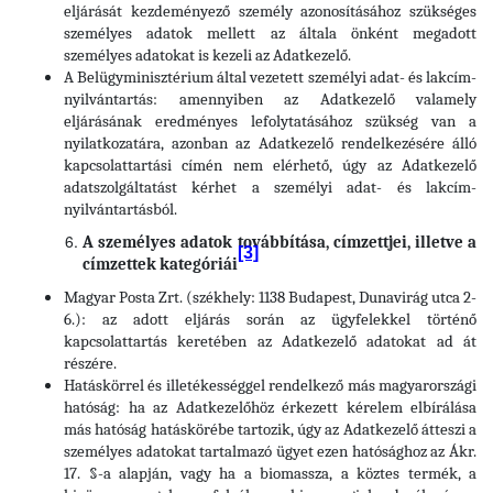
eljárását kezdeményező személy azonosításához szükséges
személyes adatok mellett az általa önként megadott
személyes adatokat is kezeli az Adatkezelő.
A Belügyminisztérium által vezetett személyi adat- és lakcím-
nyilvántartás: amennyiben az Adatkezelő valamely
eljárásának eredményes lefolytatásához szükség van a
nyilatkozatára, azonban az Adatkezelő rendelkezésére álló
kapcsolattartási címén nem elérhető, úgy az Adatkezelő
adatszolgáltatást kérhet a személyi adat- és lakcím-
nyilvántartásból.
A személyes adatok továbbítása, címzettjei, illetve a
[3]
címzettek kategóriái
Magyar Posta Zrt. (székhely: 1138 Budapest, Dunavirág utca 2-
6.): az adott eljárás során az ügyfelekkel történő
kapcsolattartás keretében az Adatkezelő adatokat ad át
részére.
Hatáskörrel és illetékességgel rendelkező más magyarországi
hatóság: ha az Adatkezelőhöz érkezett kérelem elbírálása
más hatóság hatáskörébe tartozik, úgy az Adatkezelő átteszi a
személyes adatokat tartalmazó ügyet ezen hatósághoz az Ákr.
17. §-a alapján, vagy ha a biomassza, a köztes termék, a