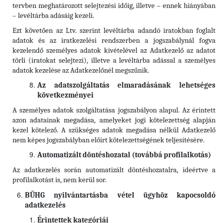
tervben meghatározott selejtezési időig, illetve – ennek hiányában
– levéltárba adásáig kezeli.
Ezt követően az Ltv. szerint levéltárba adandó iratokban foglalt
adatok és az iratkezelési rendszerben a jogszabálynál fogva
kezelendő személyes adatok kivételével az Adatkezelő az adatot
törli (iratokat selejtezi), illetve a levéltárba adással a személyes
adatok kezelése az Adatkezelőnél megszűnik.
Az adatszolgáltatás elmaradásának lehetséges
következményei
A személyes adatok szolgáltatása jogszabályon alapul. Az érintett
azon adatainak megadása, amelyeket jogi kötelezettség alapján
kezel kötelező. A szükséges adatok megadása nélkül Adatkezelő
nem képes jogszabályban előírt kötelezettségének teljesítésére.
Automatizált döntéshozatal (továbbá profilalkotás)
Az adatkezelés során automatizált döntéshozatalra, ideértve a
profilalkotást is, nem kerül sor.
BÜHG nyilvántartásba vétel ügyhöz kapocsoldó
adatkezelés
Érintettek kategóriái