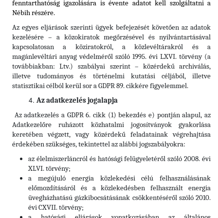
fenntarthatóság igazolására is évente adatot kell szolgáltatni a
Nébih részére.
Az egyes eljárások szerinti ügyek befejezését követően az adatok
kezelésére – a közokiratok megőrzésével és nyilvántartásával
kapcsolatosan a köziratokról, a közlevéltárakról és a
magánlevéltári anyag védelméről szóló 1995. évi LXVI. törvény (a
továbbiakban: Ltv.)
szabályai szerint – közérdekű archiválás,
illetve tudományos és történelmi kutatási céljából, illetve
statisztikai célból kerül sor a GDPR 89. cikkére figyelemmel.
Az adatkezelés jogalapja
Az adatkezelés a GDPR 6. cikk (1) bekezdés e) pontján alapul, az
Adatkezelőre ruházott közhatalmi jogosítványok gyakorlása
keretében végzett, vagy közérdekű feladatainak végrehajtása
érdekében szükséges, tekintettel az alábbi jogszabályokra:
az élelmiszerláncról és hatósági felügyeletéről szóló 2008. évi
XLVI. törvény;
a megújuló energia közlekedési célú felhasználásának
előmozdításáról és a közlekedésben felhasznált energia
üvegházhatású gázkibocsátásának csökkentéséről szóló 2010.
évi CXVII. törvény;
a hatósági eljárások vonatkozásában az általános