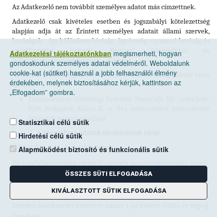
Az Adatkezelő nem továbbít személyes adatot más címzettnek.
Adatkezelő csak kivételes esetben és jogszabályi kötelezettség
alapján adja át az Érintett személyes adatait állami szervek,
hatóságok - így különösen bíróság, ügyészség, nyomozó hatóság és
szabálysértési hatóság, Nemzeti Adatvédelmi és
Adatkezelési tájékoztatónkban
megismerheti, hogyan
Információszabadság Hatóság – számára.
gondoskodunk személyes adatai védelméről. Weboldalunk
cookie-kat (sütiket) használ a jobb felhasználói élmény
Az Adatkezelő a megjelölt cél érdekében adatfeldolgozóként veszi
érdekében, melynek biztosításához kérjük, kattintson az
igénybe:
„Elfogadom” gombra.
Élelmiszerlánc-biztonsági Centrum Nonprofit Kft. (székhely:
1024 Budapest, Keleti K. u. 24.) informatikai üzemeltetési
feladatok vonatkozásában
Statisztikai célú sütik
A személyes adatok tárolásának ideje
Hirdetési célú sütik
A Büat. 8/A. § (6) bekezdése alapján:
Alapműködést biztosító és funkcionális sütik
Ha a nyilvántartásban szereplő személy azon tevékenységét, amely
miatt a nyilvántartásban szerepel, a továbbiakban nem folytatja,
ÖSSZES SÜTI ELFOGADÁSA
kérelmezi az adatainak a nyilvántartásból való törlését. A
KIVÁLASZTOTT SÜTIK ELFOGADÁSA
mezőgazdasági igazgatási szerv az érintett személy adatait a
kérelem beérkezését követő év január 1-jét követő ötödik év végéig
kezelheti