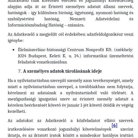
Adatkezelő csak kivételes esetben és jogszabályi kötelezettség
alapján adja át az Érintett személyes adatait állami szervek,
hatóságok - így különösen bíróság, ügyészség, nyomozó hatóság és
szabálysértési hatóság, Nemzeti Adatvédelmi és
Információszabadság Hatóság – számára.
Az Adatkezelő a megjelölt cél érdekében adatfeldolgozóként veszi
igénybe:
Élelmiszerlánc-biztonsági Centrum Nonprofit Kft. (székhely:
1024 Budapest, Keleti K. u. 24.) informatikai üzemeltetési
feladatok vonatkozásában
A személyes adatok tárolásának ideje
Ha a nyilvántartásban szereplő személy azon tevékenységét, amely
miatt a nyilvántartásban szerepel, a továbbiakban nem folytatja,
kérelmezi az adatainak a nyilvántartásból való törlését. A
mezőgazdasági igazgatási szerv az érintett személy adatait a
kérelem beérkezését követő év január 1-jét követő ötödik év végéig
kezelheti.
Az adatokat az Adatkezelő a közfeladatot ellátó szervek
[6]
iratkezelésére vonatkozó jogszabályi követelmények
szerint
iktatja, és az iktatott iratok között a mindenkor hatályos irattári