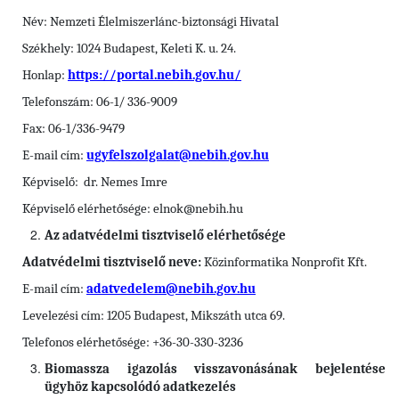
Név: Nemzeti Élelmiszerlánc-biztonsági Hivatal
Székhely: 1024 Budapest, Keleti K. u. 24.
Honlap:
https://portal.nebih.gov.hu/
Telefonszám: 06-1/ 336-9009
Fax: 06-1/336-9479
E-mail cím:
ugyfelszolgalat@nebih.gov.hu
Képviselő: dr. Nemes Imre
Képviselő elérhetősége: elnok@nebih.hu
Az adatvédelmi tisztviselő elérhetősége
Adatvédelmi tisztviselő neve:
Közinformatika Nonprofit Kft.
E-mail cím:
adatvedelem@nebih.gov.hu
Levelezési cím: 1205 Budapest, Mikszáth utca 69.
Telefonos elérhetősége: +36-30-330-3236
Biomassza igazolás visszavonásának bejelentése
ügyhöz kapcsolódó adatkezelés