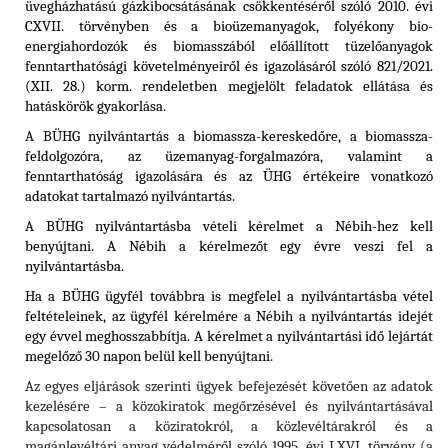
üvegházhatású gázkibocsátásának csökkentéséről szóló 2010. évi
CXVII. törvényben és a
bioüzemanyagok, folyékony bio-
energiahordozók és biomasszából előállított tüzelőanyagok
fenntarthatósági követelményeiről és igazolásáról szóló 821/2021.
(XII. 28.) korm. rendeletben
megjelölt feladatok ellátása és
hatáskörök gyakorlása.
A BÜHG nyilvántartás a biomassza-kereskedőre, a biomassza-
feldolgozóra, az üzemanyag-forgalmazóra, valamint a
fenntarthatóság igazolására és az ÜHG értékeire vonatkozó
adatokat tartalmazó nyilvántartás.
A BÜHG nyilvántartásba vételi kérelmet a Nébih-hez kell
benyújtani. A Nébih a kérelmezőt egy évre veszi fel a
nyilvántartásba.
Ha a BÜHG ügyfél továbbra is megfelel a nyilvántartásba vétel
feltételeinek, az ügyfél kérelmére a Nébih a nyilvántartás idejét
egy évvel meghosszabbítja. A kérelmet a nyilvántartási idő lejártát
megelőző 30 napon belül kell benyújtani.
Az egyes eljárások szerinti ügyek befejezését követően az adatok
kezelésére – a közokiratok megőrzésével és nyilvántartásával
kapcsolatosan a köziratokról, a közlevéltárakról és a
magánlevéltári anyag védelméről szóló 1995. évi LXVI. törvény (a