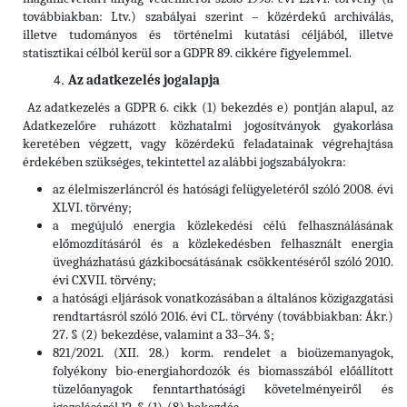
továbbiakban: Ltv.)
szabályai szerint – közérdekű archiválás,
illetve tudományos és történelmi kutatási céljából, illetve
statisztikai célból kerül sor a GDPR 89. cikkére figyelemmel.
Az adatkezelés jogalapja
Az adatkezelés a GDPR 6. cikk (1) bekezdés e) pontján alapul, az
Adatkezelőre ruházott közhatalmi jogosítványok gyakorlása
keretében végzett, vagy közérdekű feladatainak végrehajtása
érdekében szükséges, tekintettel az alábbi jogszabályokra:
az élelmiszerláncról és hatósági felügyeletéről szóló 2008. évi
XLVI. törvény;
a megújuló energia közlekedési célú felhasználásának
előmozdításáról és a közlekedésben felhasznált energia
üvegházhatású gázkibocsátásának csökkentéséről szóló 2010.
évi CXVII. törvény;
a hatósági eljárások vonatkozásában a általános közigazgatási
rendtartásról szóló 2016. évi CL. törvény (továbbiakban: Ákr.)
27. § (2) bekezdése, valamint a 33–34. §;
821/2021. (XII. 28.) korm. rendelet a bioüzemanyagok,
folyékony bio-energiahordozók és biomasszából előállított
tüzelőanyagok fenntarthatósági követelményeiről és