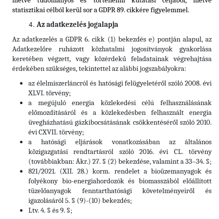
illetve tudományos és történelmi kutatási céljából, illetve
statisztikai célból kerül sor a GDPR 89. cikkére figyelemmel.
Az adatkezelés jogalapja
Az adatkezelés a GDPR 6. cikk (1) bekezdés e) pontján alapul, az
Adatkezelőre ruházott közhatalmi jogosítványok gyakorlása
keretében végzett, vagy közérdekű feladatainak végrehajtása
érdekében szükséges, tekintettel az alábbi jogszabályokra:
az élelmiszerláncról és hatósági felügyeletéről szóló 2008. évi
XLVI. törvény;
a megújuló energia közlekedési célú felhasználásának
előmozdításáról és a közlekedésben felhasznált energia
üvegházhatású gázkibocsátásának csökkentéséről szóló 2010.
évi CXVII. törvény;
a hatósági eljárások vonatkozásában az általános
közigazgatási rendtartásról szóló 2016. évi CL. törvény
(továbbiakban: Ákr.) 27. § (2) bekezdése, valamint a 33–34. §;
821/2021. (XII. 28.) korm. rendelet a bioüzemanyagok és
folyékony bio-energiahordozók és biomasszából előállított
tüzelőanyagok fenntarthatósági követelményeiről és
igazolásáról 5. § (9)-(10) bekezdés;
Ltv. 4. § és 9. §;