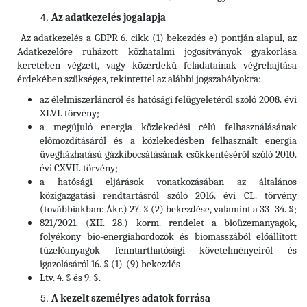
Az adatkezelés jogalapja
Az adatkezelés a GDPR 6. cikk (1) bekezdés e) pontján alapul, az
Adatkezelőre ruházott közhatalmi jogosítványok gyakorlása
keretében végzett, vagy közérdekű feladatainak végrehajtása
érdekében szükséges, tekintettel az alábbi jogszabályokra:
az élelmiszerláncról és hatósági felügyeletéről szóló 2008. évi
XLVI. törvény;
a megújuló energia közlekedési célú felhasználásának
előmozdításáról és a közlekedésben felhasznált energia
üvegházhatású gázkibocsátásának csökkentéséről szóló 2010.
évi CXVII. törvény;
a hatósági eljárások vonatkozásában az általános
közigazgatási rendtartásról szóló 2016. évi CL. törvény
(továbbiakban: Ákr.) 27. § (2) bekezdése, valamint a 33–34. §;
821/2021. (XII. 28.) korm. rendelet a bioüzemanyagok,
folyékony bio-energiahordozók és biomasszából előállított
tüzelőanyagok fenntarthatósági követelményeiről és
igazolásáról 16. § (1)-(9) bekezdés
Ltv. 4. § és 9. §.
A kezelt személyes adatok forrása