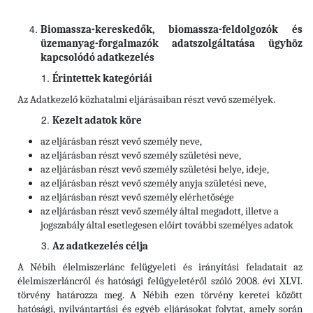
Biomassza-kereskedők, biomassza-feldolgozók és
üzemanyag-forgalmazók adatszolgáltatása ügyhöz
kapcsolódó adatkezelés
Érintettek kategóriái
Az Adatkezelő közhatalmi eljárásaiban részt vevő személyek.
Kezelt adatok köre
az eljárásban részt vevő személy neve,
az eljárásban részt vevő személy születési neve,
az eljárásban részt vevő személy születési helye, ideje,
az eljárásban részt vevő személy anyja születési neve,
az eljárásban részt vevő személy elérhetősége
az eljárásban részt vevő személy által megadott, illetve a
jogszabály által esetlegesen előírt további személyes adatok
Az adatkezelés célja
A Nébih élelmiszerlánc felügyeleti és irányítási feladatait az
élelmiszerláncról és hatósági felügyeletéről szóló 2008. évi XLVI.
törvény határozza meg. A Nébih ezen törvény keretei között
hatósági, nyilvántartási és egyéb eljárásokat folytat, amely során