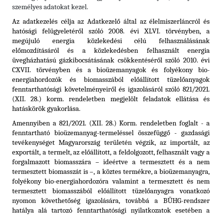
személyes adatokat kezel.
Az adatkezelés célja az Adatkezelő által az élelmiszerláncról és
hatósági felügyeletéről szóló 2008. évi XLVI. törvényben, a
megújuló energia közlekedési célú felhasználásának
előmozdításáról és a közlekedésben felhasznált energia
üvegházhatású gázkibocsátásának csökkentéséről szóló 2010. évi
CXVII. törvényben és a
bioüzemanyagok és folyékony bio-
energiahordozók és biomasszából előállított tüzelőanyagok
fenntarthatósági követelményeiről és igazolásáról szóló 821/2021.
(XII. 28.) korm. rendeletben
megjelölt feladatok ellátása és
hatáskörök gyakorlása.
Amennyiben a 821/2021. (XII. 28.) Korm. rendeletben foglalt - a
fenntartható bioüzemanyag-termeléssel összefüggő - gazdasági
tevékenységet Magyarország területén végzik, az importált, az
exportált, a termelt, az előállított, a feldolgozott, felhasznált vagy a
forgalmazott biomasszára – ideértve a termesztett és a nem
termesztett biomasszát is –, a köztes termékre, a bioüzemanyagra,
folyékony bio-energiahordozóra valamint a termesztett és nem
termesztett biomasszából előállított tüzelőanyagra vonatkozó
nyomon követhetőség igazolására, továbbá a BÜHG-rendszer
hatálya alá tartozó fenntarthatósági nyilatkozatok esetében a