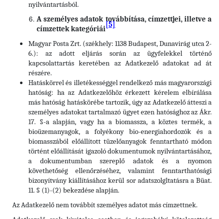
nyilvántartásból.
A személyes adatok továbbítása, címzettjei, illetve a
[5]
címzettek kategóriái
Magyar Posta Zrt. (székhely: 1138 Budapest, Dunavirág utca 2-
6.): az adott eljárás során az ügyfelekkel történő
kapcsolattartás keretében az Adatkezelő adatokat ad át
részére.
Hatáskörrel és illetékességgel rendelkező más magyarországi
hatóság: ha az Adatkezelőhöz érkezett kérelem elbírálása
más hatóság hatáskörébe tartozik, úgy az Adatkezelő átteszi a
személyes adatokat tartalmazó ügyet ezen hatósághoz az Ákr.
17. §-a alapján, vagy ha a biomassza, a köztes termék, a
bioüzemanyagok, a folyékony bio-energiahordozók és a
biomasszából előállított tüzelőanyagok fenntartható módon
történt előállítását igazoló dokumentumok nyilvántartásához,
a dokumentumban szereplő adatok és a nyomon
követhetőség ellenőrzéséhez, valamint fenntarthatósági
bizonyítvány kiállításához kerül sor adatszolgltatásra a Büat.
11. § (1)-(2) bekezdése alapján.
Az Adatkezelő nem továbbít személyes adatot más címzettnek.