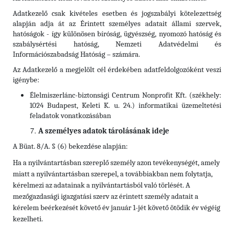
Adatkezelő csak kivételes esetben és jogszabályi kötelezettség
alapján adja át az Érintett személyes adatait állami szervek,
hatóságok - így különösen bíróság, ügyészség, nyomozó hatóság és
szabálysértési hatóság, Nemzeti Adatvédelmi és
Információszabadság Hatóság – számára.
Az Adatkezelő a megjelölt cél érdekében adatfeldolgozóként veszi
igénybe:
Élelmiszerlánc-biztonsági Centrum Nonprofit Kft. (székhely:
1024 Budapest, Keleti K. u. 24.) informatikai üzemeltetési
feladatok vonatkozásában
A személyes adatok tárolásának ideje
A Büat. 8/A. § (6) bekezdése alapján:
Ha a nyilvántartásban szereplő személy azon tevékenységét, amely
miatt a nyilvántartásban szerepel, a továbbiakban nem folytatja,
kérelmezi az adatainak a nyilvántartásból való törlését. A
mezőgazdasági igazgatási szerv az érintett személy adatait a
kérelem beérkezését követő év január 1-jét követő ötödik év végéig
kezelheti.