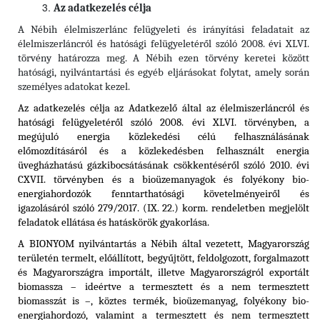
Az adatkezelés célja
A Nébih élelmiszerlánc felügyeleti és irányítási feladatait az
élelmiszerláncról és hatósági felügyeletéről szóló 2008. évi XLVI.
törvény határozza meg. A Nébih ezen törvény keretei között
hatósági, nyilvántartási és egyéb eljárásokat folytat, amely során
személyes adatokat kezel.
Az adatkezelés célja az Adatkezelő által az élelmiszerláncról és
hatósági felügyeletéről szóló 2008. évi XLVI. törvényben, a
megújuló energia közlekedési célú felhasználásának
előmozdításáról és a közlekedésben felhasznált energia
üvegházhatású gázkibocsátásának csökkentéséről szóló 2010. évi
CXVII. törvényben és a
bioüzemanyagok és folyékony bio-
energiahordozók fenntarthatósági követelményeiről és
igazolásáról szóló 279/2017. (IX. 22.) korm. rendeletben
megjelölt
feladatok ellátása és hatáskörök gyakorlása.
A BIONYOM nyilvántartás a Nébih által vezetett, Magyarország
területén termelt, előállított, begyűjtött, feldolgozott, forgalmazott
és Magyarországra importált, illetve Magyarországról exportált
biomassza – ideértve a termesztett és a nem termesztett
biomasszát is –, köztes termék, bioüzemanyag, folyékony bio-
energiahordozó, valamint a termesztett és nem termesztett