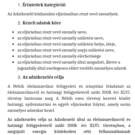
Érintettek kategóriái
Az Adatkezelő közhatalmi eljárásaiban részt vevő személyek.
Kezelt adatok köre
az eljárásban részt vevő személy neve,
az eljárásban részt vevő személy születési neve,
az eljárásban részt vevő személy születési helye, ideje,
az eljárásban részt vevő személy anyja születési neve,
az eljárásban részt vevő személy elérhetősége
az eljárásban részt vevő személy által megadott, illetve a
jogszabály által esetlegesen előírt további személyes adatok
Az adatkezelés célja
A Nébih élelmiszerlánc felügyeleti és irányítási feladatait az
élelmiszerláncról és hatósági felügyeletéről szóló 2008. évi XLVI.
törvény határozza meg. A Nébih ezen törvény keretei között
hatósági, nyilvántartási és egyéb eljárásokat folytat, amely során
személyes adatokat kezel.
Az adatkezelés célja az Adatkezelő által az élelmiszerláncról és
hatósági felügyeletéről szóló 2008. évi XLVI. törvényben, a
megújuló energia közlekedési célú felhasználásának