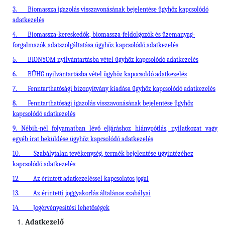
3.
Biomassza igazolás visszavonásának bejelentése ügyhöz kapcsolódó
adatkezelés
4.
Biomassza-kereskedők, biomassza-feldolgozók és üzemanyag-
forgalmazók adatszolgáltatása ügyhöz kapcsolódó adatkezelés
5.
BIONYOM nyilvántartásba vétel ügyhöz kapcsolódó adatkezelés
6.
BÜHG nyilvántartásba vétel ügyhöz kapocsoldó adatkezelés
7.
Fenntarthatósági bizonyítvány kiadása ügyhöz kapcsolódó adatkezelés
8.
Fenntarthatósági igazolás visszavonásának bejelentése ügyhöz
kapcsolódó adatkezelés
9. Nébih-nél folyamatban lévő eljáráshoz hiánypótlás, nyilatkozat vagy
egyéb irat beküldése ügyhöz kapcsolódó adatkezelés
10.
Szabálytalan tevékenység, termék bejelentése ügyintézéhez
kapcsolódó adatkezelés
12.
Az érintett adatkezeléssel kapcsolatos jogai
13.
Az érintetti joggyakorlás általános szabályai
14.
Jogérvényesítési lehetőségek
Adatkezelő