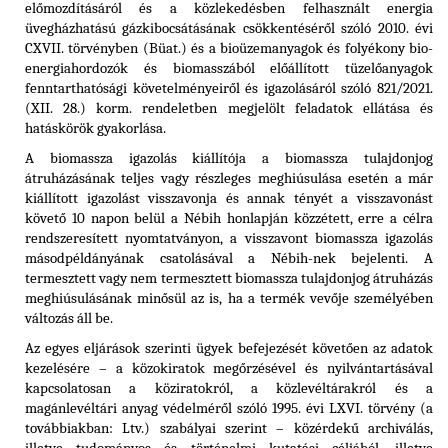
előmozdításáról és a közlekedésben felhasznált energia
üvegházhatású gázkibocsátásának csökkentéséről szóló 2010. évi
CXVII. törvényben (Büat.) és a
bioüzemanyagok és folyékony bio-
energiahordozók és biomasszából előállított tüzelőanyagok
fenntarthatósági követelményeiről és igazolásáról szóló 821/2021.
(XII. 28.) korm. rendeletben
megjelölt feladatok ellátása és
hatáskörök gyakorlása.
A biomassza igazolás kiállítója a biomassza tulajdonjog
átruházásának teljes vagy részleges meghiúsulása esetén a már
kiállított igazolást visszavonja és annak tényét a visszavonást
követő 10 napon belül a Nébih honlapján közzétett, erre a célra
rendszeresített nyomtatványon, a visszavont biomassza igazolás
másodpéldányának csatolásával a Nébih-nek bejelenti. A
termesztett vagy nem termesztett biomassza tulajdonjog átruházás
meghiúsulásának minősül az is, ha a termék vevője személyében
változás áll be.
Az egyes eljárások szerinti ügyek befejezését követően az adatok
kezelésére – a közokiratok megőrzésével és nyilvántartásával
kapcsolatosan a köziratokról, a közlevéltárakról és a
magánlevéltári anyag védelméről szóló 1995. évi LXVI. törvény (a
továbbiakban: Ltv.) szabályai szerint – közérdekű archiválás,