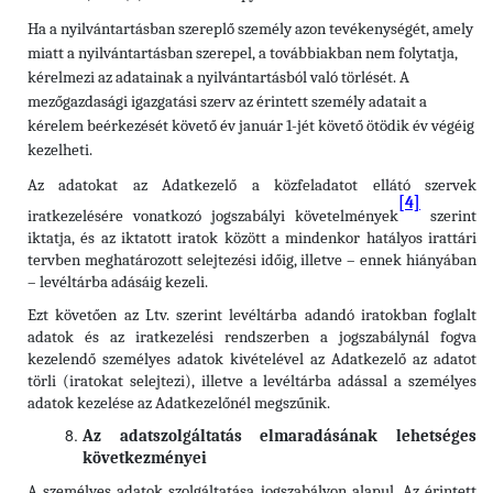
Ha a nyilvántartásban szereplő személy azon tevékenységét, amely
miatt a nyilvántartásban szerepel, a továbbiakban nem folytatja,
kérelmezi az adatainak a nyilvántartásból való törlését. A
mezőgazdasági igazgatási szerv az érintett személy adatait a
kérelem beérkezését követő év január 1-jét követő ötödik év végéig
kezelheti.
Az adatokat az Adatkezelő a közfeladatot ellátó szervek
[4]
iratkezelésére vonatkozó jogszabályi követelmények
szerint
iktatja, és az iktatott iratok között a mindenkor hatályos irattári
tervben meghatározott selejtezési időig, illetve – ennek hiányában
– levéltárba adásáig kezeli.
Ezt követően az Ltv. szerint levéltárba adandó iratokban foglalt
adatok és az iratkezelési rendszerben a jogszabálynál fogva
kezelendő személyes adatok kivételével az Adatkezelő az adatot
törli (iratokat selejtezi), illetve a levéltárba adással a személyes
adatok kezelése az Adatkezelőnél megszűnik.
Az adatszolgáltatás elmaradásának lehetséges
következményei
A személyes adatok szolgáltatása jogszabályon alapul. Az érintett