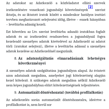
Az adatokat az Adatkezelő a közfeladatot ellátó szervek
[2]
iratkezelésére vonatkozó jogszabályi követelmények
szerint
iktatja, és az iktatott iratok között a mindenkor hatályos irattári
tervben meghatározott selejtezési időig, illetve – ennek hiányában
– levéltárba adásáig kezeli.
Ezt követően az Ltv. szerint levéltárba adandó iratokban foglalt
adatok és az iratkezelési rendszerben a jogszabálynál fogva
kezelendő személyes adatok kivételével az Adatkezelő az adatot
törli (iratokat selejtezi), illetve a levéltárba adással a személyes
adatok kezelése az Adatkezelőnél megszűnik.
Az adatszolgáltatás elmaradásának lehetséges
következményei
A személyes adatok szolgáltatása jogszabályon alapul. Az érintett
azon adatainak megadása, amelyeket jogi kötelezettség alapján
kezel kötelező. A szükséges adatok megadása nélkül Adatkezelő
nem képes jogszabályban előírt kötelezettségének teljesítésére.
Automatizált döntéshozatal (továbbá profilalkotás)
Az adatkezelés során automatizált döntéshozatalra, ideértve a
profilalkotást is, nem kerül sor