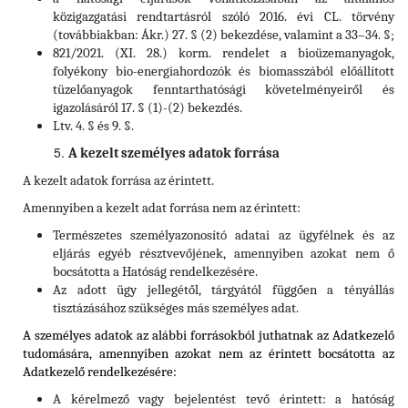
közigazgatási rendtartásról szóló 2016. évi CL. törvény
(továbbiakban: Ákr.) 27. § (2) bekezdése, valamint a 33–34. §;
821/2021. (XI. 28.) korm. rendelet a bioüzemanyagok,
folyékony bio-energiahordozók és biomasszából előállított
tüzelőanyagok fenntarthatósági követelményeiről és
igazolásáról 17. § (1)-(2) bekezdés.
Ltv. 4. § és 9. §.
A kezelt személyes adatok forrása
A kezelt adatok forrása az érintett.
Amennyiben a kezelt adat forrása nem az érintett:
Természetes személyazonosító adatai az ügyfélnek és az
eljárás egyéb résztvevőjének, amennyiben azokat nem ő
bocsátotta a Hatóság rendelkezésére.
Az adott ügy jellegétől, tárgyától függően a tényállás
tisztázásához szükséges más személyes adat.
A személyes adatok az alábbi forrásokból juthatnak az Adatkezelő
tudomására, amennyiben azokat nem az érintett bocsátotta az
Adatkezelő rendelkezésére:
A kérelmező vagy bejelentést tevő érintett: a hatóság