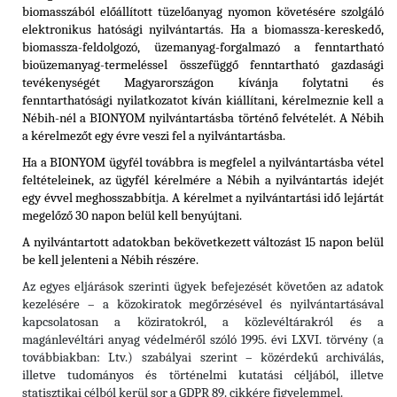
biomasszából előállított tüzelőanyag nyomon követésére szolgáló
elektronikus hatósági nyilvántartás. Ha a biomassza-kereskedő,
biomassza-feldolgozó, üzemanyag-forgalmazó a fenntartható
bioüzemanyag-termeléssel összefüggő fenntartható gazdasági
tevékenységét Magyarországon kívánja folytatni és
fenntarthatósági nyilatkozatot kíván kiállítani, kérelmeznie kell a
Nébih-nél a BIONYOM nyilvántartásba történő felvételét. A Nébih
a kérelmezőt egy évre veszi fel a nyilvántartásba.
Ha a BIONYOM ügyfél továbbra is megfelel a nyilvántartásba vétel
feltételeinek, az ügyfél kérelmére a Nébih a nyilvántartás idejét
egy évvel meghosszabbítja. A kérelmet a nyilvántartási idő lejártát
megelőző 30 napon belül kell benyújtani.
A nyilvántartott adatokban bekövetkezett változást 15 napon belül
be kell jelenteni a Nébih részére.
Az egyes eljárások szerinti ügyek befejezését követően az adatok
kezelésére – a közokiratok megőrzésével és nyilvántartásával
kapcsolatosan a köziratokról, a közlevéltárakról és a
magánlevéltári anyag védelméről szóló 1995. évi LXVI. törvény (a
továbbiakban: Ltv.)
szabályai szerint – közérdekű archiválás,
illetve tudományos és történelmi kutatási céljából, illetve
statisztikai célból kerül sor a GDPR 89. cikkére figyelemmel.