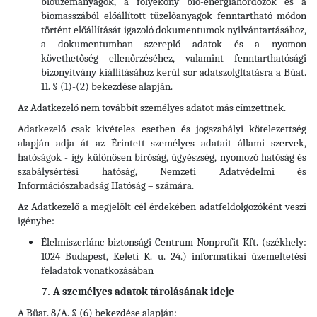
bioüzemanyagok, a folyékony bio-energiahordozók és a
biomasszából előállított tüzelőanyagok fenntartható módon
történt előállítását igazoló dokumentumok nyilvántartásához,
a dokumentumban szereplő adatok és a nyomon
követhetőség ellenőrzéséhez, valamint fenntarthatósági
bizonyítvány kiállításához kerül sor adatszolgltatásra a Büat.
11. § (1)-(2) bekezdése alapján.
Az Adatkezelő nem továbbít személyes adatot más címzettnek.
Adatkezelő csak kivételes esetben és jogszabályi kötelezettség
alapján adja át az Érintett személyes adatait állami szervek,
hatóságok - így különösen bíróság, ügyészség, nyomozó hatóság és
szabálysértési hatóság, Nemzeti Adatvédelmi és
Információszabadság Hatóság – számára.
Az Adatkezelő a megjelölt cél érdekében adatfeldolgozóként veszi
igénybe:
Élelmiszerlánc-biztonsági Centrum Nonprofit Kft. (székhely:
1024 Budapest, Keleti K. u. 24.) informatikai üzemeltetési
feladatok vonatkozásában
A személyes adatok tárolásának ideje
A Büat. 8/A. § (6) bekezdése alapján: