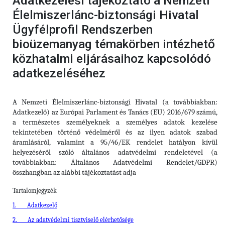
Adatkezelési tájékoztató a Nemzeti
Élelmiszerlánc-biztonsági Hivatal
Ügyfélprofil Rendszerben
bioüzemanyag témakörben intézhető
közhatalmi eljárásaihoz kapcsolódó
adatkezeléséhez
A Nemzeti Élelmiszerlánc-biztonsági Hivatal (a továbbiakban:
Adatkezelő) az Európai Parlament és Tanács (EU) 2016/679 számú,
a természetes személyeknek a személyes adatok kezelése
tekintetében történő védelméről és az ilyen adatok szabad
áramlásáról, valamint a 95/46/EK rendelet hatályon kívül
helyezéséről szóló általános adatvédelmi rendeletével (a
továbbiakban: Általános Adatvédelmi Rendelet/GDPR)
összhangban az alábbi tájékoztatást adja
Tartalomjegyzék
1.
Adatkezelő
2.
Az adatvédelmi tisztviselő elérhetősége