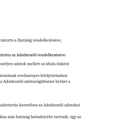
csátotta a Hatóság rendelkezésére;
átotta az Adatkezelő rendelkezésére:
mélyes adatok mellett az általa önként
ljárásának eredményes lefolytatásához
z Adatkezelő adatszolgáltatást kérhet a
csolattartás keretében az Adatkezelő adatokat
lása más hatóság hatáskörébe tartozik, úgy az