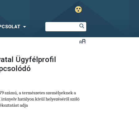
PCSOLAT
atal Ügyfélprofil
apcsolódó
79 számú,
a természetes személyeknek a
irányelv hatályon kívül helyezéséről szóló
ékoztatást adja