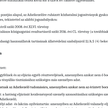
letve statisztikai célból kerül sor a GDPR 89. cikkére figyelemmel.
) pontján alapul, az Adatkezelőre ruházott közhatalmi jogosítványok gyak
, tekintettel az alábbi jogszabályokra:
téről szóló 2008. évi XLVI. törvény
alános közigazgatási rendtartásról szóló 2016. évi CL. törvény (a továbbia
zdasági haszonállatok tartásának állatvédelmi szabályairól 11/A.§ (4) bek
a
tett:
gyfélnek és az eljárás egyéb résztvevőjének, amennyiben azokat nem ő bo
 a tényállás tisztázásához szükséges más személyes adat.
hatnak az Adatkezelő tudomására, amennyiben azokat nem az érintett bocs
tt: a hatóság eljárását kezdeményező személy azonosításához szükséges sze
 Adatkezelő;
élyi adat- és lakcím-nyilvántartás: amennyiben az Adatkezelő valamely e