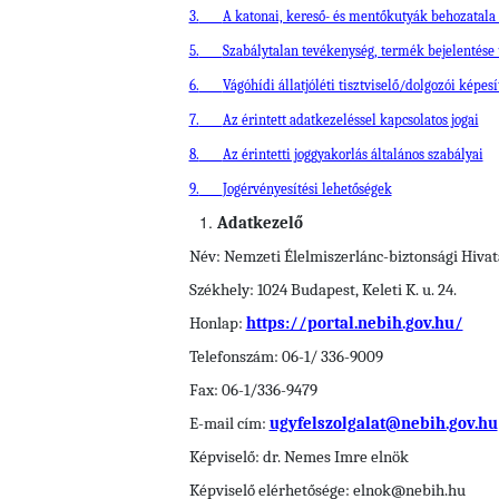
3.
A katonai, kereső- és mentőkutyák behozatala 
5.
Szabálytalan tevékenység, termék bejelentése
6.
Vágóhídi állatjóléti tisztviselő/dolgozói képe
7.
Az érintett adatkezeléssel kapcsolatos jogai
8.
Az érintetti joggyakorlás általános szabályai
9.
Jogérvényesítési lehetőségek
Adatkezelő
Név: Nemzeti Élelmiszerlánc-biztonsági Hivat
Székhely: 1024 Budapest, Keleti K. u. 24.
Honlap:
https://portal.nebih.gov.hu/
Telefonszám: 06-1/ 336-9009
Fax: 06-1/336-9479
E-mail cím:
ugyfelszolgalat@nebih.gov.hu
Képviselő: dr. Nemes Imre elnök
Képviselő elérhetősége: elnok@nebih.hu