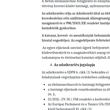
A Nébih élelmiszerlánc felügyeleti és irányítá
törvény keretei között hatósági, nyilvántartás
Az adatkezelés célja az Adatkezelő által az él
kereskedelmi célú szállításának állategészségü
mozgásáról és a 998/2003/EK rendelet hatály
hatáskörök gyakorlása.
A katonai, kereső- és mentőkutyák behozatala a
hivatal engedélyez. Az engedélyezés feltételei
Az egyes eljárások szerinti ügyek befejezését
közlevéltárakról és a magánlevéltári anyag vé
tudományos és történelmi kutatási céljából, il
Az adatkezelés jogalapja
Az adatkezelés a GDPR 6. cikk (1) bekezdés e
feladatainak végrehajtása érdekében szükséges
az élelmiszerláncról és hatósági felügyele
a hatósági eljárások vonatkozásában az ált
34. §;
21/2015. (IV. 30.) FM rendelet a kedvtelés
Az Európai Parlament és a Tanács 576/201
kívül helyezéséről 10. cikk (3)