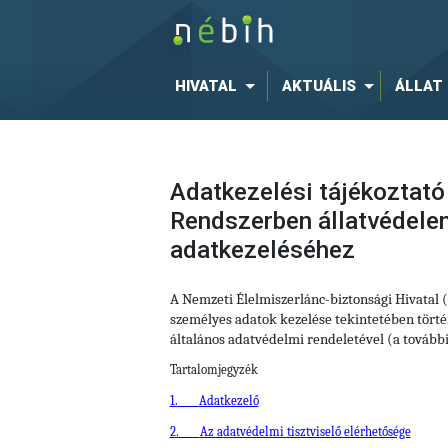
HIVATAL
AKTUÁLIS
ÁLLAT
Adatkezelési tájékoztató
Rendszerben állatvédele
adatkezeléséhez
A Nemzeti Élelmiszerlánc-biztonsági Hivatal 
személyes adatok kezelése tekintetében történ
általános adatvédelmi rendeletével (a tovább
Tartalomjegyzék
1.
Adatkezelő
2.
Az adatvédelmi tisztviselő elérhetősége