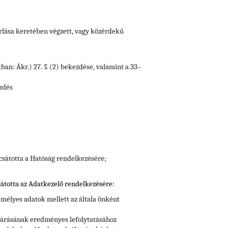
orlása keretében végzett, vagy közérdekű
kban: Ákr.) 27. § (2) bekezdése, valamint a 33–
ezdés
csátotta a Hatóság rendelkezésére;
átotta az Adatkezelő rendelkezésére:
mélyes adatok mellett az általa önként
ljárásának eredményes lefolytatásához