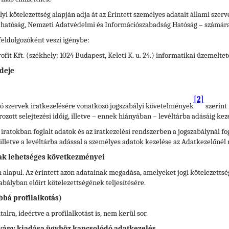
yi kötelezettség alapján adja át az Érintett személyes adatait állami szer
i hatóság, Nemzeti Adatvédelmi és Információszabadság Hatóság – számára
feldolgozóként veszi igénybe:
it Kft. (székhely: 1024 Budapest, Keleti K. u. 24.) informatikai üzemelte
deje
[2]
átó szervek iratkezelésére vonatkozó jogszabályi követelmények
szerint 
ott selejtezési időig, illetve – ennek hiányában – levéltárba adásáig keze
 iratokban foglalt adatok és az iratkezelési rendszerben a jogszabálynál 
), illetve a levéltárba adással a személyes adatok kezelése az Adatkezelőnél
ak lehetséges következményei
 alapul. Az érintett azon adatainak megadása, amelyeket jogi kötelezettsé
ályban előírt kötelezettségének teljesítésére.
bbá profilalkotás)
lra, ideértve a profilalkotást is, nem kerül sor.
yítvány kiadása ügyhöz kapcsolódó adatkezelés