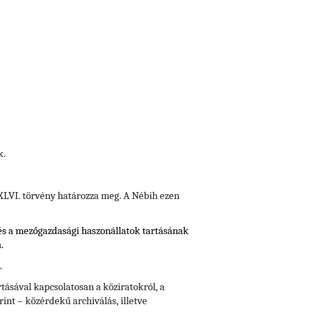
k.
i XLVI. törvény határozza meg. A Nébih ezen
és a
mezőgazdasági haszonállatok tartásának
.
.
tásával kapcsolatosan a köziratokról, a
rint – közérdekű archiválás, illetve