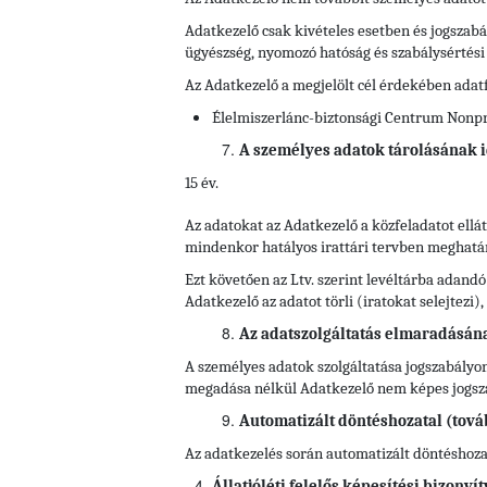
Adatkezelő csak kivételes esetben és jogszabál
ügyészség, nyomozó hatóság és szabálysértés
Az Adatkezelő a megjelölt cél érdekében adat
Élelmiszerlánc-biztonsági Centrum Nonprof
A személyes adatok tárolásának i
15 év.
Az adatokat az Adatkezelő a közfeladatot ell
mindenkor hatályos irattári tervben meghatároz
Ezt követően az Ltv. szerint levéltárba adandó
Adatkezelő az adatot törli (iratokat selejtezi
Az adatszolgáltatás elmaradásán
A személyes adatok szolgáltatása jogszabályon
megadása nélkül Adatkezelő nem képes jogszab
Automatizált döntéshozatal (tová
Az adatkezelés során automatizált döntéshozata
Állatjóléti felelős képesítési bizon