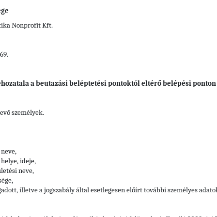
ége
ka Nonprofit Kft.
69.
hozatala a beutazási beléptetési pontoktól eltérő belépési ponton
vevő személyek.
 neve,
helye, ideje,
letési neve,
sége,
adott, illetve a jogszabály által esetlegesen előírt további személyes adato