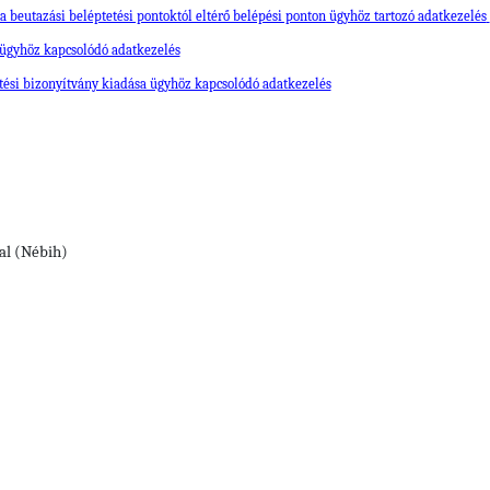
a beutazási beléptetési pontoktól eltérő belépési ponton ügyhöz tartozó adatkezelés
 ügyhöz kapcsolódó adatkezelés
sítési bizonyítvány kiadása ügyhöz kapcsolódó adatkezelés
al (Nébih)