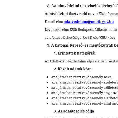
Az adatvédelmi tisztviselő elérhetős
Adatvédelmi tisztviselő neve:
Közinformati
E-mail cím:
adatvedelem@nebih.gov.hu
Levelezési cím: 1205 Budapest, Mikszáth utca 
Telefonos elérhetősége: 06 (1) 610 9383 / 103
A katonai, kereső- és mentőkutyák be
Érintettek kategóriái
Az Adatkezelő közhatalmi eljárásaiban részt 
Kezelt adatok köre
az eljárásban részt vevő személy neve,
az eljárásban részt vevő személy születési
az eljárásban részt vevő személy születési 
az eljárásban részt vevő személy anyja szü
az eljárásban részt vevő személy elérhető
az eljárásban részt vevő személy által meg
Az adatkezelés célja