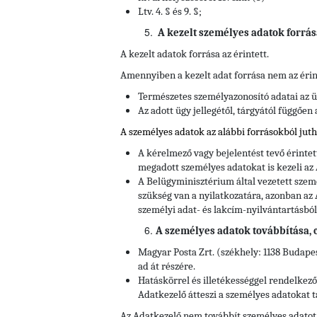
Ltv. 4. § és 9. §;
A kezelt személyes adatok forrás
A kezelt adatok forrása az érintett.
Amennyiben a kezelt adat forrása nem az érin
Természetes személyazonosító adatai az ü
Az adott ügy jellegétől, tárgyától függően
A személyes adatok az alábbi forrásokból jut
A kérelmező vagy bejelentést tevő érinte
megadott személyes adatokat is kezeli az
A Belügyminisztérium által vezetett szem
szükség van a nyilatkozatára, azonban az 
személyi adat- és lakcím-nyilvántartásból
A személyes adatok továbbítása, cí
Magyar Posta Zrt. (székhely: 1138 Budapes
ad át részére.
Hatáskörrel és illetékességgel rendelkez
Adatkezelő átteszi a személyes adatokat t
Az Adatkezelő nem továbbít személyes adatot