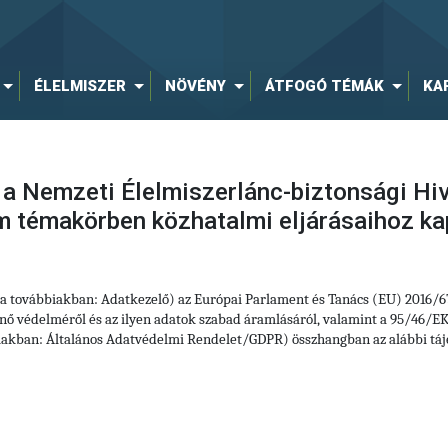
ÉLELMISZER
NÖVÉNY
ÁTFOGÓ TÉMÁK
KA
 a Nemzeti Élelmiszerlánc-biztonsági Hiv
m témakörben közhatalmi eljárásaihoz k
(a továbbiakban: Adatkezelő) az Európai Parlament és Tanács (EU) 2016/6
ő védelméről és az ilyen adatok szabad áramlásáról, valamint a 95/46/EK 
iakban: Általános Adatvédelmi Rendelet/GDPR) összhangban az alábbi táj