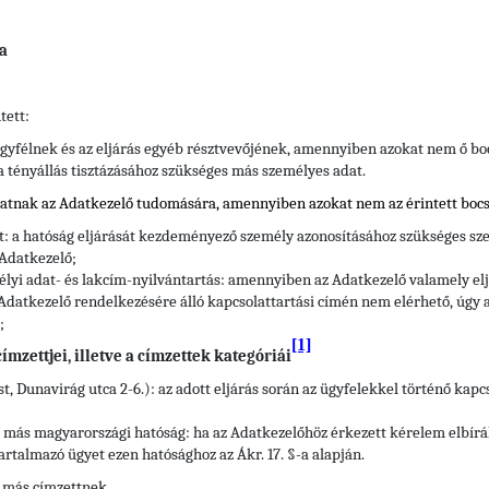
a
tett:
gyfélnek és az eljárás egyéb résztvevőjének, amennyiben azokat nem ő bo
 a tényállás tisztázásához szükséges más személyes adat.
hatnak az Adatkezelő tudomására, amennyiben azokat nem az érintett bocs
tt: a hatóság eljárását kezdeményező személy azonosításához szükséges sze
 Adatkezelő;
élyi adat- és lakcím-nyilvántartás: amennyiben az Adatkezelő valamely e
Adatkezelő rendelkezésére álló kapcsolattartási címén nem elérhető, úgy a
;
[1]
mzettjei, illetve a címzettek kategóriái
t, Dunavirág utca 2-6.): az adott eljárás során az ügyfelekkel történő kap
ő más magyarországi hatóság: ha az Adatkezelőhöz érkezett kérelem elbírá
artalmazó ügyet ezen hatósághoz az Ákr. 17. §-a alapján.
 más címzettnek.