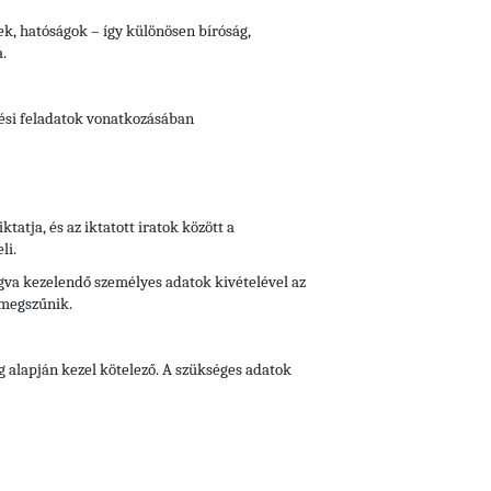
vek, hatóságok – így különösen bíróság,
.
tési feladatok vonatkozásában
iktatja, és az iktatott iratok között a
li.
fogva kezelendő személyes adatok kivételével az
 megszűnik.
g alapján kezel kötelező. A szükséges adatok