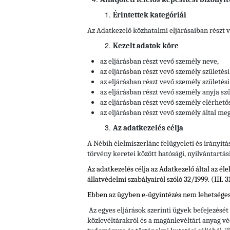
Érintettek kategóriái
Az Adatkezelő közhatalmi eljárásaiban részt 
Kezelt adatok köre
az eljárásban részt vevő személy neve,
az eljárásban részt vevő személy születési
az eljárásban részt vevő személy születési 
az eljárásban részt vevő személy anyja szü
az eljárásban részt vevő személy elérhető
az eljárásban részt vevő személy által meg
Az adatkezelés célja
A Nébih élelmiszerlánc felügyeleti és irányítá
törvény keretei között hatósági, nyilvántartás
Az adatkezelés célja az Adatkezelő által az él
állatvédelmi szabályairól szóló 32/1999. (III.
Ebben az ügyben e-ügyintézés nem lehetséges, 
Az egyes eljárások szerinti ügyek befejezését
közlevéltárakról és a magánlevéltári anyag vé