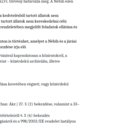
i XLVI. törvény határozza meg. A Nébih ezen
a kedvtelésből tartott állatok nem
l tartott állatok nem kereskedelmi célú
U rendeletében
megjelölt feladatok ellátása és
ton is történhet, amelyet a Nébih és a járási
ezdése írja elő.
tásával kapcsolatosan a köziratokról, a
rint – közérdekű archiválás, illetve
rlása keretében végzett, vagy közérdekű
kban: Ákr.) 27. § (2) bekezdése, valamint a 33–
eltételeiről 4. § (6) bekezdés
gásáról és a 998/2003/EK rendelet hatályon