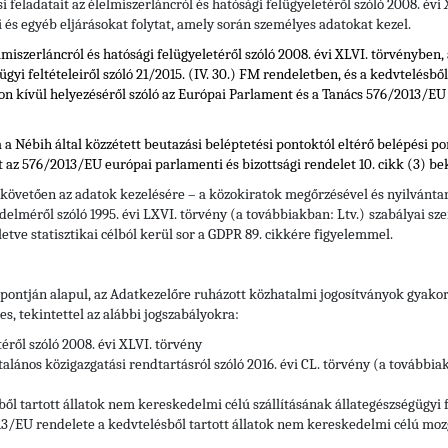
si feladatait az élelmiszerláncról és hatósági felügyeletéről szóló 2008. év
i és egyéb eljárásokat folytat, amely során személyes adatokat kezel.
elmiszerláncról és hatósági felügyeletéről szóló 2008. évi XLVI. törvényben,
gyi feltételeiről szóló 21/2015. (IV. 30.) FM rendeletben, és a kedvtelésbő
on kívül helyezéséről szóló az Európai Parlament és a Tanács 576/2013/E
 Nébih által közzétett beutazási beléptetési pontoktól eltérő belépési pon
t az 576/2013/EU európai parlamenti és bizottsági rendelet 10. cikk (3) bek
 követően az adatok kezelésére – a közokiratok megőrzésével és nyilvántar
delméről szóló 1995. évi LXVI. törvény (a továbbiakban: Ltv.)
szabályai sze
letve statisztikai célból kerül sor a GDPR 89. cikkére figyelemmel.
) pontján alapul, az Adatkezelőre ruházott közhatalmi jogosítványok gyako
, tekintettel az alábbi jogszabályokra:
téről szóló 2008. évi XLVI. törvény
alános közigazgatási rendtartásról szóló 2016. évi CL. törvény (a továbbia
ből tartott állatok nem kereskedelmi célú szállításának állategészségügyi f
3/EU rendelete a kedvtelésből tartott állatok nem kereskedelmi célú moz