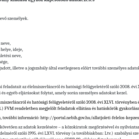
vevő személyek.
 neve,
helye, ideje,
letési neve,
sége,
adott, illetve a jogszabály által esetlegesen előírt további személyes adato
si feladatait az élelmiszerláncról és hatósági felügyeletéről szóló 2008. év
i és egyéb eljárásokat folytat, amely során személyes adatokat kezel.
elmiszerláncról és hatósági felügyeletéről szóló 2008. évi XLVI. törvényben 
 31.) FVM rendeletben
megjelölt feladatok ellátása és hatáskörök gyakorlása
további információ: http://portal.nebih.gov.hu/allatjoleti-felelos-kepzes
 követően az adatok kezelésére – a közokiratok megőrzésével és nyilvántar
delméről szóló 1995. évi LXVI. törvény (a továbbiakban: Ltv.)
szabályai sze