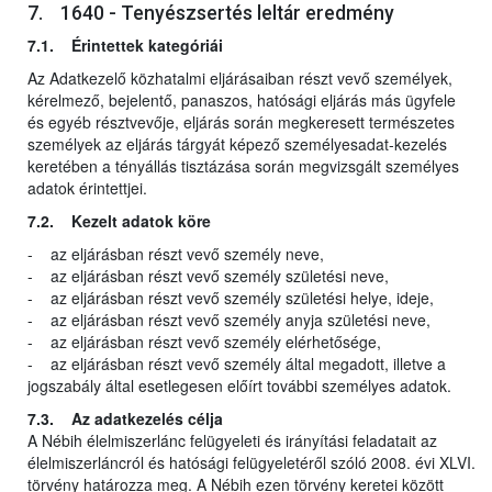
7. 1640 - Tenyészsertés leltár eredmény
7.1. Érintettek kategóriái
Az Adatkezelő közhatalmi eljárásaiban részt vevő személyek,
kérelmező, bejelentő, panaszos, hatósági eljárás más ügyfele
és egyéb résztvevője, eljárás során megkeresett természetes
személyek az eljárás tárgyát képező személyesadat-kezelés
keretében a tényállás tisztázása során megvizsgált személyes
adatok érintettjei.
7.2. Kezelt adatok köre
- az eljárásban részt vevő személy neve,
- az eljárásban részt vevő személy születési neve,
- az eljárásban részt vevő személy születési helye, ideje,
- az eljárásban részt vevő személy anyja születési neve,
- az eljárásban részt vevő személy elérhetősége,
- az eljárásban részt vevő személy által megadott, illetve a
jogszabály által esetlegesen előírt további személyes adatok.
7.3. Az adatkezelés célja
A Nébih élelmiszerlánc felügyeleti és irányítási feladatait az
élelmiszerláncról és hatósági felügyeletéről szóló 2008. évi XLVI.
törvény határozza meg. A Nébih ezen törvény keretei között