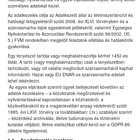
személyes adatokat kezel.
Az adatkezelés célja az Adatkezelő által az élelmiszerláncról és
hatósági felügyeletéről szóló 2008. évi XLVI. törvényben és a
szarvasmarha-fajok egyedeinek jelöléséről, valamint Egységes
Nyilvántartási és Azonosítási Rendszeréről szóló 99/2002. (XI.
5.) FVM rendeletben megjelölt feladatok ellátása és hatáskörök
gyakorlása.
Egy tenyészet tartója vagy meghatalmazottja kérhet 1452-es
listát. A tartó (vagy meghatalmazottja) csak a tenyészetben
tartózkodó, vagy ott valaha megfordult szarvasmarháról kaphat
információt. Hazai vagy EU ENAR-os szarvasmarha adatait
lehet lekérdezni.
Az egyes eljárások szerinti ügyek befejezését követően az
adatok kezelésére – a közokiratok megőrzésével és
nyilvántartásával kapcsolatosan a köziratokról, a
közlevéltárakról és a magánlevéltári anyag védelméről szóló
1995. évi LXVI. törvény (a továbbiakban: Ltv.) szabályai szerint
– közérdekű archiválás, illetve tudományos és történelmi
kutatási céljából, illetve statisztikai célból kerül sor a GDPR 89.
cikkére figyelemmel.