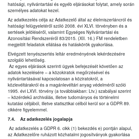
hatósági, nyilvántartási és egyéb eljárásokat folytat, amely során
személyes adatokat kezel.
Az adatkezelés célja az Adatkezelő által az élelmiszerláncról és
hatósági felügyeletéről szóló 2008. évi XLVI. törvényben és a
sertések jelöléséről, valamint Egységes Nyilvántartási és
Azonosítási Rendszeréről 83/2015. (XII. 16.) FM rendeletben
megjelölt feladatok ellátása és hatáskörök gyakorlása.
Elvégzett tenyészsertés leltár eredményének lekérdezésére
szolgáló lehetőség.
Az egyes eljárások szerinti ügyek befejezését követően az
adatok kezelésére – a közokiratok megőrzésével és
nyilvántartásával kapcsolatosan a köziratokról, a
közlevéltárakról és a magánlevéltári anyag védelméről szóló
1995. évi LXVI. törvény (a továbbiakban: Ltv.) szabályai szerint
– közérdekű archiválás, illetve tudományos és történelmi
kutatási céljából, illetve statisztikai célból kerül sor a GDPR 89.
cikkére figyelemmel.
7.4. Az adatkezelés jogalapja
Az adatkezelés a GDPR 6. cikk (1) bekezdés e) pontján alapul,
az Adatkezelőre ruházott közhatalmi jogosítványok gyakorlása