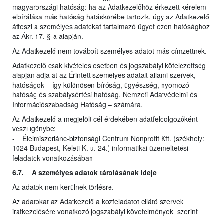
magyarországi hatóság: ha az Adatkezelőhöz érkezett kérelem
elbírálása más hatóság hatáskörébe tartozik, úgy az Adatkezelő
átteszi a személyes adatokat tartalmazó ügyet ezen hatósághoz
az Ákr. 17. §-a alapján.
Az Adatkezelő nem továbbít személyes adatot más címzettnek.
Adatkezelő csak kivételes esetben és jogszabályi kötelezettség
alapján adja át az Érintett személyes adatait állami szervek,
hatóságok – így különösen bíróság, ügyészség, nyomozó
hatóság és szabálysértési hatóság, Nemzeti Adatvédelmi és
Információszabadság Hatóság – számára.
Az Adatkezelő a megjelölt cél érdekében adatfeldolgozóként
veszi igénybe:
- Élelmiszerlánc-biztonsági Centrum Nonprofit Kft. (székhely:
1024 Budapest, Keleti K. u. 24.) informatikai üzemeltetési
feladatok vonatkozásában
6.7. A személyes adatok tárolásának ideje
Az adatok nem kerülnek törlésre.
Az adatokat az Adatkezelő a közfeladatot ellátó szervek
iratkezelésére vonatkozó jogszabályi követelmények szerint