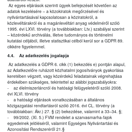
Az egyes eljárások szerinti ügyek befejezését követően az
adatok kezelésére – a közokiratok megőrzésével és
nyilvántartásával kapcsolatosan a köziratokról, a
közlevéltárakról és a magánlevéltári anyag védelméről szóló
1995. évi LXVI. törvény (a továbbiakban: Ltv.) szabályai szerint
– közérdekű archiválás, illetve tudományos és történelmi
kutatási céljából, illetve statisztikai célból kerül sor a GDPR 89.
cikkére figyelemmel.
4.4. Az adatkezelés jogalapja
Az adatkezelés a GDPR 6. cikk (1) bekezdés e) pontján alapul,
az Adatkezelőre ruházott közhatalmi jogosítványok gyakorlása
keretében végzett, vagy közérdekű feladatainak végrehajtása
érdekében szükséges, tekintettel az alábbi jogszabályokra:
- az élelmiszerláncról és hatósági felügyeletéről szóló 2008.
évi XLVI. törvény
- a hatósági eljárások vonatkozásában a általános
közigazgatási rendtartásról szóló 2016. évi CL. törvény (a
továbbiakban: Ákr.) 27. § (2) bekezdése, valamint a 33–34. §;
- 99/2002. (XI. 5.) FVM rendelet a szarvasmarha-fajok
egyedeinek jelöléséről, valamint Egységes Nyilvántartási és
Azonosítási Rendszeréről 21.§