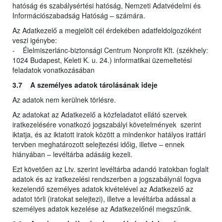
hatóság és szabálysértési hatóság, Nemzeti Adatvédelmi és
Információszabadság Hatóság – számára.
Az Adatkezelő a megjelölt cél érdekében adatfeldolgozóként
veszi igénybe:
- Élelmiszerlánc-biztonsági Centrum Nonprofit Kft. (székhely:
1024 Budapest, Keleti K. u. 24.) informatikai üzemeltetési
feladatok vonatkozásában
3.7 A személyes adatok tárolásának ideje
Az adatok nem kerülnek törlésre.
Az adatokat az Adatkezelő a közfeladatot ellátó szervek
iratkezelésére vonatkozó jogszabályi követelmények szerint
iktatja, és az iktatott iratok között a mindenkor hatályos irattári
tervben meghatározott selejtezési időig, illetve – ennek
hiányában – levéltárba adásáig kezeli.
Ezt követően az Ltv. szerint levéltárba adandó iratokban foglalt
adatok és az iratkezelési rendszerben a jogszabálynál fogva
kezelendő személyes adatok kivételével az Adatkezelő az
adatot törli (iratokat selejtezi), illetve a levéltárba adással a
személyes adatok kezelése az Adatkezelőnél megszűnik.