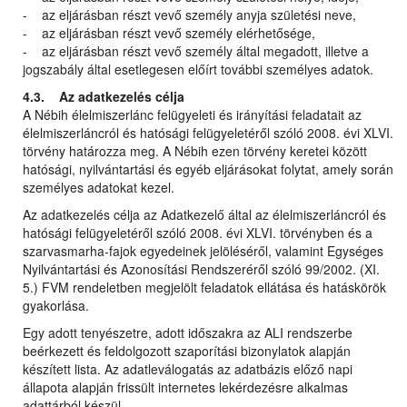
- az eljárásban részt vevő személy anyja születési neve,
- az eljárásban részt vevő személy elérhetősége,
- az eljárásban részt vevő személy által megadott, illetve a
jogszabály által esetlegesen előírt további személyes adatok.
4.3. Az adatkezelés célja
A Nébih élelmiszerlánc felügyeleti és irányítási feladatait az
élelmiszerláncról és hatósági felügyeletéről szóló 2008. évi XLVI.
törvény határozza meg. A Nébih ezen törvény keretei között
hatósági, nyilvántartási és egyéb eljárásokat folytat, amely során
személyes adatokat kezel.
Az adatkezelés célja az Adatkezelő által az élelmiszerláncról és
hatósági felügyeletéről szóló 2008. évi XLVI. törvényben és a
szarvasmarha-fajok egyedeinek jelöléséről, valamint Egységes
Nyilvántartási és Azonosítási Rendszeréről szóló 99/2002. (XI.
5.) FVM rendeletben megjelölt feladatok ellátása és hatáskörök
gyakorlása.
Egy adott tenyészetre, adott időszakra az ALI rendszerbe
beérkezett és feldolgozott szaporítási bizonylatok alapján
készített lista. Az adatleválogatás az adatbázis előző napi
állapota alapján frissült internetes lekérdezésre alkalmas
adattárból készül.