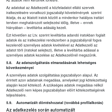
Az adatok nem kerülnek törlésre.
Az adatokat az Adatkezelő a közfeladatot ellátó szervek
iratkezelésére vonatkozó jogszabályi követelmények szerint
iktatja, és az iktatott iratok között a mindenkor hatályos irattári
tervben meghatározott selejtezési időig, illetve – ennek
hiányában – levéltárba adásáig kezeli.
Ezt követően az Ltv. szerint levéltárba adandó iratokban foglalt
adatok és az iratkezelési rendszerben a jogszabálynál fogva
kezelendő személyes adatok kivételével az Adatkezelő az
adatot törli (iratokat selejtezi), illetve a levéltárba adással a
személyes adatok kezelése az Adatkezelőnél megszűnik.
5.8. Az adatszolgáltatás elmaradásának lehetséges
következményei
A személyes adatok szolgáltatása jogszabályon alapul. Az
érintett azon adatainak megadása, amelyeket jogi kötelezettség
alapján kezel kötelező. A szükséges adatok megadása nélkül
Adatkezelő nem képes jogszabályban előírt kötelezettségének
teljesítésére.
5.9. Automatizált döntéshozatal (továbbá profilalkotás)
Az adatkezelés során automatizált