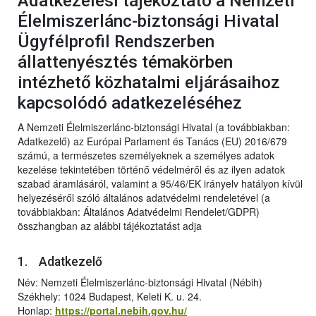
Adatkezelési tájékoztató a Nemzeti
Élelmiszerlánc-biztonsági Hivatal
Ügyfélprofil Rendszerben
állattenyésztés témakörben
intézhető közhatalmi eljárásaihoz
kapcsolódó adatkezeléséhez
A Nemzeti Élelmiszerlánc-biztonsági Hivatal (a továbbiakban:
Adatkezelő) az Európai Parlament és Tanács (EU) 2016/679
számú, a természetes személyeknek a személyes adatok
kezelése tekintetében történő védelméről és az ilyen adatok
szabad áramlásáról, valamint a 95/46/EK irányelv hatályon kívül
helyezéséről szóló általános adatvédelmi rendeletével (a
továbbiakban: Általános Adatvédelmi Rendelet/GDPR)
összhangban az alábbi tájékoztatást adja
1. Adatkezelő
Név: Nemzeti Élelmiszerlánc-biztonsági Hivatal (Nébih)
Székhely: 1024 Budapest, Keleti K. u. 24.
Honlap:
https://portal.nebih.gov.hu/