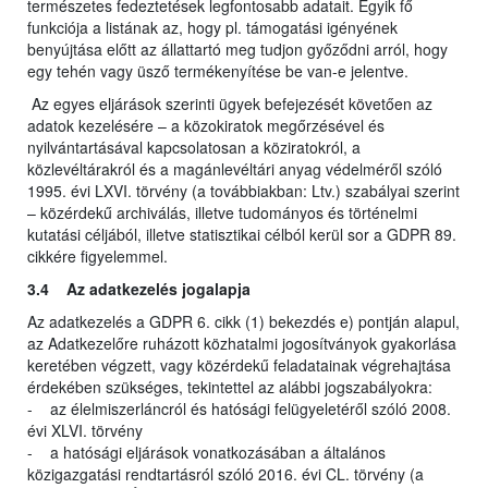
természetes fedeztetések legfontosabb adatait. Egyik fő
funkciója a listának az, hogy pl. támogatási igényének
benyújtása előtt az állattartó meg tudjon győződni arról, hogy
egy tehén vagy üsző termékenyítése be van-e jelentve.
Az egyes eljárások szerinti ügyek befejezését követően az
adatok kezelésére – a közokiratok megőrzésével és
nyilvántartásával kapcsolatosan a köziratokról, a
közlevéltárakról és a magánlevéltári anyag védelméről szóló
1995. évi LXVI. törvény (a továbbiakban: Ltv.) szabályai szerint
– közérdekű archiválás, illetve tudományos és történelmi
kutatási céljából, illetve statisztikai célból kerül sor a GDPR 89.
cikkére figyelemmel.
3.4 Az adatkezelés jogalapja
Az adatkezelés a GDPR 6. cikk (1) bekezdés e) pontján alapul,
az Adatkezelőre ruházott közhatalmi jogosítványok gyakorlása
keretében végzett, vagy közérdekű feladatainak végrehajtása
érdekében szükséges, tekintettel az alábbi jogszabályokra:
- az élelmiszerláncról és hatósági felügyeletéről szóló 2008.
évi XLVI. törvény
- a hatósági eljárások vonatkozásában a általános
közigazgatási rendtartásról szóló 2016. évi CL. törvény (a