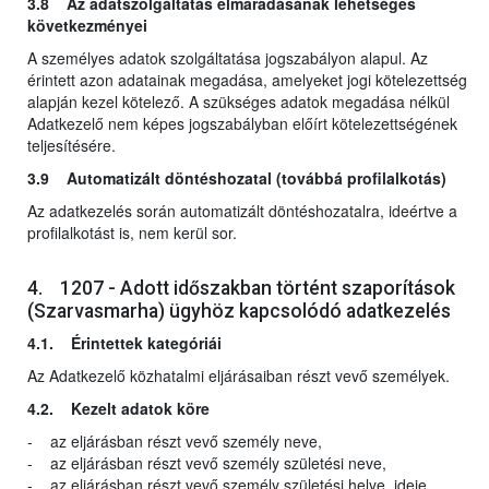
3.8 Az adatszolgáltatás elmaradásának lehetséges
következményei
A személyes adatok szolgáltatása jogszabályon alapul. Az
érintett azon adatainak megadása, amelyeket jogi kötelezettség
alapján kezel kötelező. A szükséges adatok megadása nélkül
Adatkezelő nem képes jogszabályban előírt kötelezettségének
teljesítésére.
3.9 Automatizált döntéshozatal (továbbá profilalkotás)
Az adatkezelés során automatizált döntéshozatalra, ideértve a
profilalkotást is, nem kerül sor.
4. 1207 - Adott időszakban történt szaporítások
(Szarvasmarha) ügyhöz kapcsolódó adatkezelés
4.1. Érintettek kategóriái
Az Adatkezelő közhatalmi eljárásaiban részt vevő személyek.
4.2. Kezelt adatok köre
- az eljárásban részt vevő személy neve,
- az eljárásban részt vevő személy születési neve,
- az eljárásban részt vevő személy születési helye, ideje,