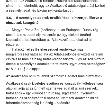
azonban az Adatkezelő rendelkezésére álló kapcsolattartási
címén nem elérhető, úgy az Adatkezelő adatszolgáltatást kérhet
a személyi adat- és lakcím-nyilvántartásból;
4.6. A személyes adatok továbbítása, címzettjei, illetve a
címzettek kategóriái
– Magyar Posta Zrt. (székhely: 1138 Budapest, Dunavirág
utca 2-6.): az adott eljárás során az ügyfelekkel történő
kapcsolattartás keretében az Adatkezelő adatokat ad át
részére.
– Hatáskörrel és illetékességgel rendelkező más
magyarországi hatóság: ha az Adatkezelőhöz érkezett kérelem
elbírálása más hatóság hatáskörébe tartozik, úgy az Adatkezelő
átteszi a személyes adatokat tartalmazó ügyet ezen hatósághoz
az Ákr. 17. §-a alapján.
Az Adatkezelő nem továbbít személyes adatot más címzettnek.
Adatkezelő csak kivételes esetben és jogszabályi kötelezettség
alapján adja át az Érintett személyes adatait állami szervek,
hatóságok – így különösen bíróság, ügyészség, nyomozó
hatóság és szabálysértési hatóság, Nemzeti Adatvédelmi és
Információszabadság Hatóság – számára.