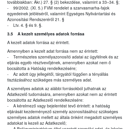
továbbiakban: Ákr.) 27. § (2) bekezdése, valamint a 33–34. §;
- 99/2002. (XI. 5.) FVM rendelet a szarvasmarha-fajok
egyedeinek jelöléséről, valamint Egységes Nyilvántartási és
Azonosítási Rendszeréről 21. §
- Ltv. 4. § és 9. §.
3.5 A kezelt személyes adatok forrása
A kezelt adatok forrása az érintett.
Amennyiben a kezelt adat forrása nem az érintett:
- Természetes személyazonosító adatai az ügyfélnek és az
eljárás egyéb résztvevőjének, amennyiben azokat nem ő
bocsátotta a Hatóság rendelkezésére;
- Az adott ügy jellegétől, tárgyától függően a tényállás
tisztázásához szükséges más személyes adat.
A személyes adatok az alábbi forrásokból juthatnak az
Adatkezelő tudomására, amennyiben azokat nem az érintett
bocsátotta az Adatkezelő rendelkezésére:
- A kérelmező vagy bejelentést tevő érintett: a hatóság
eljárását kezdeményező személy azonosításához szükséges
személyes adatok mellett az általa önként megadott személyes
adatokat is kezeli az Adatkezelő;
- A Belügyminisztérium által vezetett személyi adat- és lakcím-