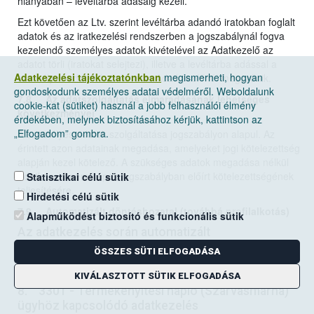
hiányában – levéltárba adásáig kezeli.
Ezt követően az Ltv. szerint levéltárba adandó iratokban foglalt
adatok és az iratkezelési rendszerben a jogszabálynál fogva
kezelendő személyes adatok kivételével az Adatkezelő az
adatot törli (iratokat selejtezi), illetve a levéltárba adással a
Adatkezelési tájékoztatónkban
megismerheti, hogyan
személyes adatok kezelése az Adatkezelőnél megszűnik.
gondoskodunk személyes adatai védelméről. Weboldalunk
7.8. Az adatszolgáltatás elmaradásának lehetséges
cookie-kat (sütiket) használ a jobb felhasználói élmény
következményei
érdekében, melynek biztosításához kérjük, kattintson az
„Elfogadom” gombra.
A személyes adatok szolgáltatása jogszabályon alapul. Az
érintett azon adatainak megadása, amelyeket jogi kötelezettség
alapján kezel kötelező. A szükséges adatok megadása nélkül
Adatkezelő nem képes jogszabályban előírt kötelezettségének
Statisztikai célú sütik
teljesítésére.
Hirdetési célú sütik
7.9. Automatizált döntéshozatal (továbbá profilalkotás)
Alapműködést biztosító és funkcionális sütik
Az adatkezelés során automatizált
döntéshozatalra, ideértve a profilalkotást is, nem
ÖSSZES SÜTI ELFOGADÁSA
kerül sor.
KIVÁLASZTOTT SÜTIK ELFOGADÁSA
8. 3301 - Termékenyítési napló (Szarvasmarha)
ügyhöz kapcsolódó adatkezelés