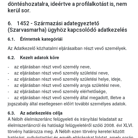
döntéshozatalra, ideértve a profilalkotást is, nem
kerül sor.
6. 1452 - Származási adategyeztető
(Szarvasmarha) ügyhöz kapcsolódó adatkezelés
6.1. Érintettek kategóriái
Az Adatkezelő közhatalmi eljárásaiban részt vevő személyek.
6.2. Kezelt adatok köre
- az eljárásban részt vevő személy neve,
- az eljárásban részt vevő személy születési neve,
- az eljárásban részt vevő személy születési helye, ideje,
- az eljárásban részt vevő személy anyja születési neve,
- az eljárásban részt vevő személy elérhetősége,
- az eljárásban részt vevő személy által megadott, illetve a
jogszabály által esetlegesen előírt további személyes adatok.
6.3. Az adatkezelés célja
A Nébih élelmiszerlánc felügyeleti és irányítási feladatait az
élelmiszerláncról és hatósági felügyeletéről szóló 2008. évi XLVI.
törvény határozza meg. A Nébih ezen törvény keretei között
hatósági, nyilvántartási és egyéb eljárásokat folytat, amely során