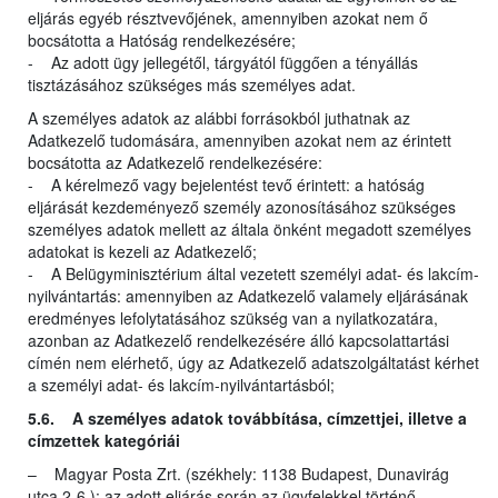
eljárás egyéb résztvevőjének, amennyiben azokat nem ő
bocsátotta a Hatóság rendelkezésére;
- Az adott ügy jellegétől, tárgyától függően a tényállás
tisztázásához szükséges más személyes adat.
A személyes adatok az alábbi forrásokból juthatnak az
Adatkezelő tudomására, amennyiben azokat nem az érintett
bocsátotta az Adatkezelő rendelkezésére:
- A kérelmező vagy bejelentést tevő érintett: a hatóság
eljárását kezdeményező személy azonosításához szükséges
személyes adatok mellett az általa önként megadott személyes
adatokat is kezeli az Adatkezelő;
- A Belügyminisztérium által vezetett személyi adat- és lakcím-
nyilvántartás: amennyiben az Adatkezelő valamely eljárásának
eredményes lefolytatásához szükség van a nyilatkozatára,
azonban az Adatkezelő rendelkezésére álló kapcsolattartási
címén nem elérhető, úgy az Adatkezelő adatszolgáltatást kérhet
a személyi adat- és lakcím-nyilvántartásból;
5.6. A személyes adatok továbbítása, címzettjei, illetve a
címzettek kategóriái
– Magyar Posta Zrt. (székhely: 1138 Budapest, Dunavirág
utca 2-6.): az adott eljárás során az ügyfelekkel történő