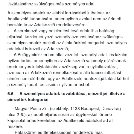
tisztázásához szükséges más személyes adat.
A személyes adatok az alábbi forrásokból juthatnak az
Adatkezelő tudomására, amennyiben azokat nem az érintett
bocsátotta az Adatkezelő rendelkezésére:
- A kérelmező vagy bejelentést tevő érintett: a hatóság
eljárását kezdeményező személy azonosításához szükséges
személyes adatok mellett az általa önként megadott személyes
adatokat is kezeli az Adatkezelő;
- A Belügyminisztérium által vezetett személyi adat- és lakcím-
nyilvántartás: amennyiben az Adatkezelő valamely eljárásának
eredményes lefolytatásához szükség van a nyilatkozatára,
azonban az Adatkezelő rendelkezésére álló kapcsolattartási
címén nem elérhető, úgy az Adatkezelő adatszolgáltatást kérhet
a személyi adat- és lakcím-nyilvántartásból.
6.6. A személyes adatok továbbítása, címzettjei, illetve a
címzettek kategóriái
– Magyar Posta Zrt. (székhely: 1138 Budapest, Dunavirág
utca 2-6.): az adott eljárás során az ügyfelekkel történő
kapcsolattartás keretében az Adatkezelő adatokat ad át
részére.
– Hatáskörrel és illetékességgel rendelkező más