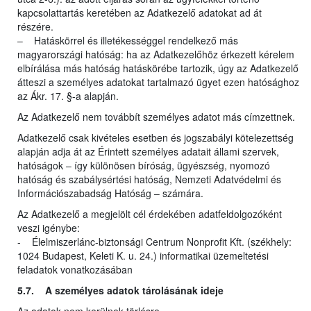
kapcsolattartás keretében az Adatkezelő adatokat ad át
részére.
– Hatáskörrel és illetékességgel rendelkező más
magyarországi hatóság: ha az Adatkezelőhöz érkezett kérelem
elbírálása más hatóság hatáskörébe tartozik, úgy az Adatkezelő
átteszi a személyes adatokat tartalmazó ügyet ezen hatósághoz
az Ákr. 17. §-a alapján.
Az Adatkezelő nem továbbít személyes adatot más címzettnek.
Adatkezelő csak kivételes esetben és jogszabályi kötelezettség
alapján adja át az Érintett személyes adatait állami szervek,
hatóságok – így különösen bíróság, ügyészség, nyomozó
hatóság és szabálysértési hatóság, Nemzeti Adatvédelmi és
Információszabadság Hatóság – számára.
Az Adatkezelő a megjelölt cél érdekében adatfeldolgozóként
veszi igénybe:
- Élelmiszerlánc-biztonsági Centrum Nonprofit Kft. (székhely:
1024 Budapest, Keleti K. u. 24.) informatikai üzemeltetési
feladatok vonatkozásában
5.7. A személyes adatok tárolásának ideje