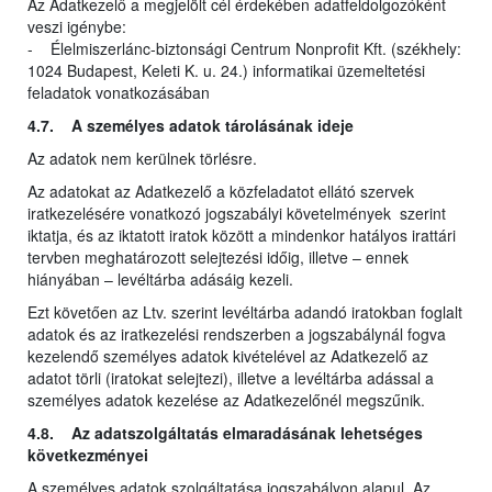
Az Adatkezelő a megjelölt cél érdekében adatfeldolgozóként
veszi igénybe:
- Élelmiszerlánc-biztonsági Centrum Nonprofit Kft. (székhely:
1024 Budapest, Keleti K. u. 24.) informatikai üzemeltetési
feladatok vonatkozásában
4.7. A személyes adatok tárolásának ideje
Az adatok nem kerülnek törlésre.
Az adatokat az Adatkezelő a közfeladatot ellátó szervek
iratkezelésére vonatkozó jogszabályi követelmények szerint
iktatja, és az iktatott iratok között a mindenkor hatályos irattári
tervben meghatározott selejtezési időig, illetve – ennek
hiányában – levéltárba adásáig kezeli.
Ezt követően az Ltv. szerint levéltárba adandó iratokban foglalt
adatok és az iratkezelési rendszerben a jogszabálynál fogva
kezelendő személyes adatok kivételével az Adatkezelő az
adatot törli (iratokat selejtezi), illetve a levéltárba adással a
személyes adatok kezelése az Adatkezelőnél megszűnik.
4.8. Az adatszolgáltatás elmaradásának lehetséges
következményei
A személyes adatok szolgáltatása jogszabályon alapul. Az