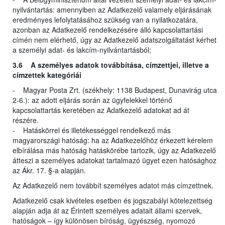
nyilvántartás: amennyiben az Adatkezelő valamely eljárásának
eredményes lefolytatásához szükség van a nyilatkozatára,
azonban az Adatkezelő rendelkezésére álló kapcsolattartási
címén nem elérhető, úgy az Adatkezelő adatszolgáltatást kérhet
a személyi adat- és lakcím-nyilvántartásból;
3.6 A személyes adatok továbbítása, címzettjei, illetve a
címzettek kategóriái
- Magyar Posta Zrt. (székhely: 1138 Budapest, Dunavirág utca
2-6.): az adott eljárás során az ügyfelekkel történő
kapcsolattartás keretében az Adatkezelő adatokat ad át
részére.
- Hatáskörrel és illetékességgel rendelkező más
magyarországi hatóság: ha az Adatkezelőhöz érkezett kérelem
elbírálása más hatóság hatáskörébe tartozik, úgy az Adatkezelő
átteszi a személyes adatokat tartalmazó ügyet ezen hatósághoz
az Ákr. 17. §-a alapján.
Az Adatkezelő nem továbbít személyes adatot más címzettnek.
Adatkezelő csak kivételes esetben és jogszabályi kötelezettség
alapján adja át az Érintett személyes adatait állami szervek,
hatóságok – így különösen bíróság, ügyészség, nyomozó