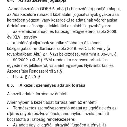
6.4. Az adatkezelés jogalapja
Az adatkezelés a GDPR 6. cikk (1) bekezdés e) pontján alapul,
az Adatkezelőre ruházott közhatalmi jogosítványok gyakorlása
keretében végzett, vagy közérdekű feladatainak végrehajtása
érdekében szükséges, tekintettel az alábbi jogszabályokra:
- az élelmiszerláncról és hatósági felügyeletéről szóló 2008.
évi XLVI. törvény
- a hatósági eljárások vonatkozásában a általános
közigazgatási rendtartásról szóló 2016. évi CL. törvény (a
továbbiakban: Ákr.) 27. § (2) bekezdése, valamint a 33–34. §;
- 99/2002. (XI. 5.) FVM rendelet a szarvasmarha-fajok
egyedeinek jelöléséről, valamint Egységes Nyilvántartási és
Azonosítási Rendszeréről 21.§
- Ltv. 4. § és 9. §.
6.5. A kezelt személyes adatok forrása
A kezelt adatok forrása az érintett.
Amennyiben a kezelt adat forrása nem az érintett:
- Természetes személyazonosító adatai az ügyfélnek és az
eljárás egyéb résztvevőjének, amennyiben azokat nem ő
bocsátotta a Hatóság rendelkezésére;
- Az adott ügy jellegétől, tárgyától függően a tényállás