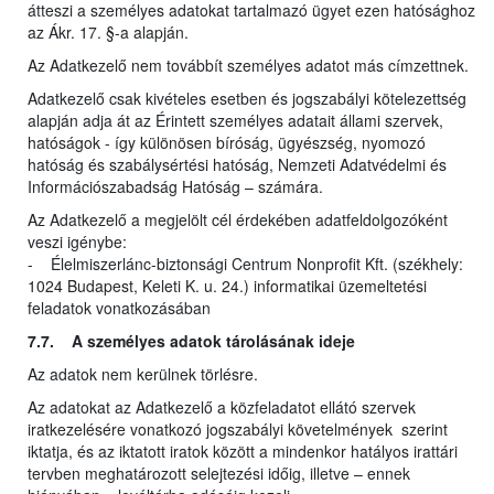
átteszi a személyes adatokat tartalmazó ügyet ezen hatósághoz
az Ákr. 17. §-a alapján.
Az Adatkezelő nem továbbít személyes adatot más címzettnek.
Adatkezelő csak kivételes esetben és jogszabályi kötelezettség
alapján adja át az Érintett személyes adatait állami szervek,
hatóságok - így különösen bíróság, ügyészség, nyomozó
hatóság és szabálysértési hatóság, Nemzeti Adatvédelmi és
Információszabadság Hatóság – számára.
Az Adatkezelő a megjelölt cél érdekében adatfeldolgozóként
veszi igénybe:
- Élelmiszerlánc-biztonsági Centrum Nonprofit Kft. (székhely:
1024 Budapest, Keleti K. u. 24.) informatikai üzemeltetési
feladatok vonatkozásában
7.7. A személyes adatok tárolásának ideje
Az adatok nem kerülnek törlésre.
Az adatokat az Adatkezelő a közfeladatot ellátó szervek
iratkezelésére vonatkozó jogszabályi követelmények szerint
iktatja, és az iktatott iratok között a mindenkor hatályos irattári
tervben meghatározott selejtezési időig, illetve – ennek