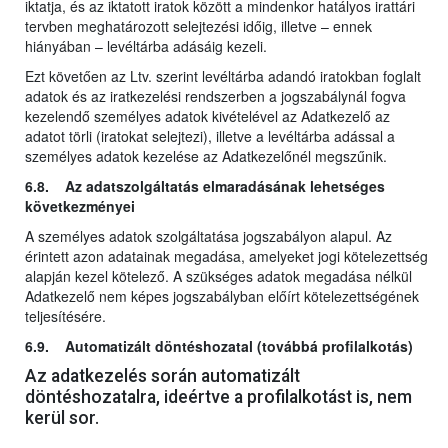
iktatja, és az iktatott iratok között a mindenkor hatályos irattári
tervben meghatározott selejtezési időig, illetve – ennek
hiányában – levéltárba adásáig kezeli.
Ezt követően az Ltv. szerint levéltárba adandó iratokban foglalt
adatok és az iratkezelési rendszerben a jogszabálynál fogva
kezelendő személyes adatok kivételével az Adatkezelő az
adatot törli (iratokat selejtezi), illetve a levéltárba adással a
személyes adatok kezelése az Adatkezelőnél megszűnik.
6.8. Az adatszolgáltatás elmaradásának lehetséges
következményei
A személyes adatok szolgáltatása jogszabályon alapul. Az
érintett azon adatainak megadása, amelyeket jogi kötelezettség
alapján kezel kötelező. A szükséges adatok megadása nélkül
Adatkezelő nem képes jogszabályban előírt kötelezettségének
teljesítésére.
6.9. Automatizált döntéshozatal (továbbá profilalkotás)
Az adatkezelés során automatizált
döntéshozatalra, ideértve a profilalkotást is, nem
kerül sor.