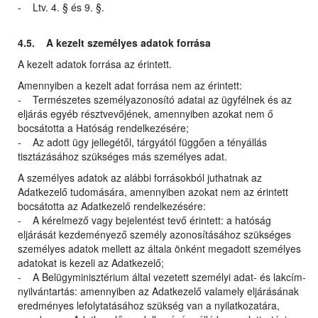
- Ltv. 4. § és 9. §.
4.5. A kezelt személyes adatok forrása
A kezelt adatok forrása az érintett.
Amennyiben a kezelt adat forrása nem az érintett:
- Természetes személyazonosító adatai az ügyfélnek és az
eljárás egyéb résztvevőjének, amennyiben azokat nem ő
bocsátotta a Hatóság rendelkezésére;
- Az adott ügy jellegétől, tárgyától függően a tényállás
tisztázásához szükséges más személyes adat.
A személyes adatok az alábbi forrásokból juthatnak az
Adatkezelő tudomására, amennyiben azokat nem az érintett
bocsátotta az Adatkezelő rendelkezésére:
- A kérelmező vagy bejelentést tevő érintett: a hatóság
eljárását kezdeményező személy azonosításához szükséges
személyes adatok mellett az általa önként megadott személyes
adatokat is kezeli az Adatkezelő;
- A Belügyminisztérium által vezetett személyi adat- és lakcím-
nyilvántartás: amennyiben az Adatkezelő valamely eljárásának
eredményes lefolytatásához szükség van a nyilatkozatára,