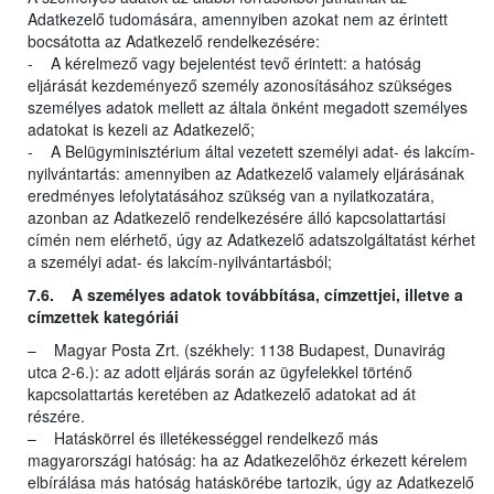
Adatkezelő tudomására, amennyiben azokat nem az érintett
bocsátotta az Adatkezelő rendelkezésére:
- A kérelmező vagy bejelentést tevő érintett: a hatóság
eljárását kezdeményező személy azonosításához szükséges
személyes adatok mellett az általa önként megadott személyes
adatokat is kezeli az Adatkezelő;
- A Belügyminisztérium által vezetett személyi adat- és lakcím-
nyilvántartás: amennyiben az Adatkezelő valamely eljárásának
eredményes lefolytatásához szükség van a nyilatkozatára,
azonban az Adatkezelő rendelkezésére álló kapcsolattartási
címén nem elérhető, úgy az Adatkezelő adatszolgáltatást kérhet
a személyi adat- és lakcím-nyilvántartásból;
7.6. A személyes adatok továbbítása, címzettjei, illetve a
címzettek kategóriái
– Magyar Posta Zrt. (székhely: 1138 Budapest, Dunavirág
utca 2-6.): az adott eljárás során az ügyfelekkel történő
kapcsolattartás keretében az Adatkezelő adatokat ad át
részére.
– Hatáskörrel és illetékességgel rendelkező más
magyarországi hatóság: ha az Adatkezelőhöz érkezett kérelem
elbírálása más hatóság hatáskörébe tartozik, úgy az Adatkezelő