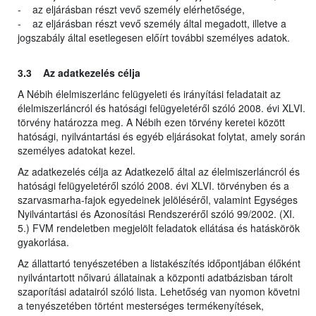
- az eljárásban részt vevő személy elérhetősége,
- az eljárásban részt vevő személy által megadott, illetve a
jogszabály által esetlegesen előírt további személyes adatok.
3.3 Az adatkezelés célja
A Nébih élelmiszerlánc felügyeleti és irányítási feladatait az
élelmiszerláncról és hatósági felügyeletéről szóló 2008. évi XLVI.
törvény határozza meg. A Nébih ezen törvény keretei között
hatósági, nyilvántartási és egyéb eljárásokat folytat, amely során
személyes adatokat kezel.
Az adatkezelés célja az Adatkezelő által az élelmiszerláncról és
hatósági felügyeletéről szóló 2008. évi XLVI. törvényben és a
szarvasmarha-fajok egyedeinek jelöléséről, valamint Egységes
Nyilvántartási és Azonosítási Rendszeréről szóló 99/2002. (XI.
5.) FVM rendeletben megjelölt feladatok ellátása és hatáskörök
gyakorlása.
Az állattartó tenyészetében a listakészítés időpontjában élőként
nyilvántartott nőivarú állatainak a központi adatbázisban tárolt
szaporítási adatairól szóló lista. Lehetőség van nyomon követni
a tenyészetében történt mesterséges termékenyítések,