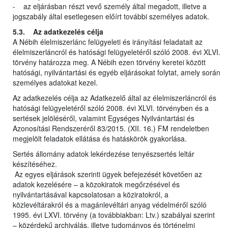
- az eljárásban részt vevő személy által megadott, illetve a
jogszabály által esetlegesen előírt további személyes adatok.
5.3. Az adatkezelés célja
A Nébih élelmiszerlánc felügyeleti és irányítási feladatait az
élelmiszerláncról és hatósági felügyeletéről szóló 2008. évi XLVI.
törvény határozza meg. A Nébih ezen törvény keretei között
hatósági, nyilvántartási és egyéb eljárásokat folytat, amely során
személyes adatokat kezel.
Az adatkezelés célja az Adatkezelő által az élelmiszerláncról és
hatósági felügyeletéről szóló 2008. évi XLVI. törvényben és a
sertések jelöléséről, valamint Egységes Nyilvántartási és
Azonosítási Rendszeréről 83/2015. (XII. 16.) FM rendeletben
megjelölt feladatok ellátása és hatáskörök gyakorlása.
Sertés állomány adatok lekérdezése tenyészsertés leltár
készítéséhez.
Az egyes eljárások szerinti ügyek befejezését követően az
adatok kezelésére – a közokiratok megőrzésével és
nyilvántartásával kapcsolatosan a köziratokról, a
közlevéltárakról és a magánlevéltári anyag védelméről szóló
1995. évi LXVI. törvény (a továbbiakban: Ltv.) szabályai szerint
– közérdekű archiválás, illetve tudományos és történelmi