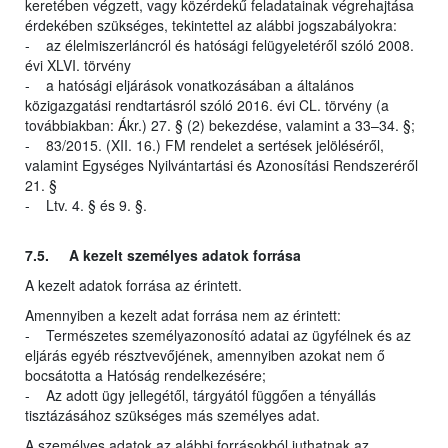
keretében végzett, vagy közérdekű feladatainak végrehajtása
érdekében szükséges, tekintettel az alábbi jogszabályokra:
- az élelmiszerláncról és hatósági felügyeletéről szóló 2008.
évi XLVI. törvény
- a hatósági eljárások vonatkozásában a általános
közigazgatási rendtartásról szóló 2016. évi CL. törvény (a
továbbiakban: Ákr.) 27. § (2) bekezdése, valamint a 33–34. §;
- 83/2015. (XII. 16.) FM rendelet a sertések jelöléséről,
valamint Egységes Nyilvántartási és Azonosítási Rendszeréről
21. §
- Ltv. 4. § és 9. §.
7.5. A kezelt személyes adatok forrása
A kezelt adatok forrása az érintett.
Amennyiben a kezelt adat forrása nem az érintett:
- Természetes személyazonosító adatai az ügyfélnek és az
eljárás egyéb résztvevőjének, amennyiben azokat nem ő
bocsátotta a Hatóság rendelkezésére;
- Az adott ügy jellegétől, tárgyától függően a tényállás
tisztázásához szükséges más személyes adat.
A személyes adatok az alábbi forrásokból juthatnak az