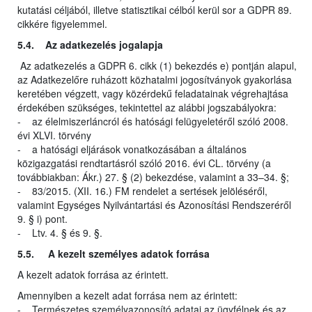
kutatási céljából, illetve statisztikai célból kerül sor a GDPR 89.
cikkére figyelemmel.
5.4. Az adatkezelés jogalapja
Az adatkezelés a GDPR 6. cikk (1) bekezdés e) pontján alapul,
az Adatkezelőre ruházott közhatalmi jogosítványok gyakorlása
keretében végzett, vagy közérdekű feladatainak végrehajtása
érdekében szükséges, tekintettel az alábbi jogszabályokra:
- az élelmiszerláncról és hatósági felügyeletéről szóló 2008.
évi XLVI. törvény
- a hatósági eljárások vonatkozásában a általános
közigazgatási rendtartásról szóló 2016. évi CL. törvény (a
továbbiakban: Ákr.) 27. § (2) bekezdése, valamint a 33–34. §;
- 83/2015. (XII. 16.) FM rendelet a sertések jelöléséről,
valamint Egységes Nyilvántartási és Azonosítási Rendszeréről
9. § i) pont.
- Ltv. 4. § és 9. §.
5.5. A kezelt személyes adatok forrása
A kezelt adatok forrása az érintett.
Amennyiben a kezelt adat forrása nem az érintett:
- Természetes személyazonosító adatai az ügyfélnek és az