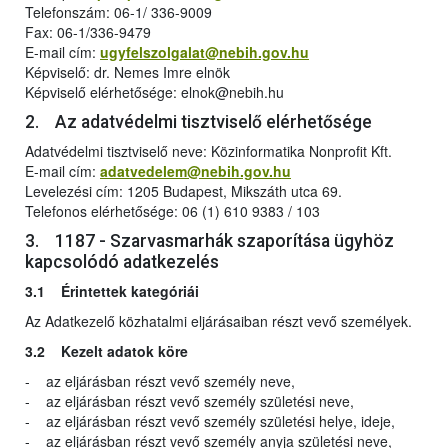
Telefonszám: 06-1/ 336-9009
Fax: 06-1/336-9479
E-mail cím:
ugyfelszolgalat@nebih.gov.hu
Képviselő: dr. Nemes Imre elnök
Képviselő elérhetősége: elnok@nebih.hu
2. Az adatvédelmi tisztviselő elérhetősége
Adatvédelmi tisztviselő neve: Közinformatika Nonprofit Kft.
E-mail cím:
adatvedelem@nebih.gov.hu
Levelezési cím: 1205 Budapest, Mikszáth utca 69.
Telefonos elérhetősége: 06 (1) 610 9383 / 103
3. 1187 - Szarvasmarhák szaporítása ügyhöz
kapcsolódó adatkezelés
3.1 Érintettek kategóriái
Az Adatkezelő közhatalmi eljárásaiban részt vevő személyek.
3.2 Kezelt adatok köre
- az eljárásban részt vevő személy neve,
- az eljárásban részt vevő személy születési neve,
- az eljárásban részt vevő személy születési helye, ideje,
- az eljárásban részt vevő személy anyja születési neve,