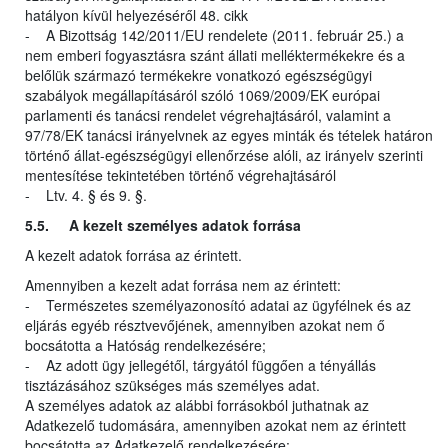
hatályon kívül helyezéséről 48. cikk
- A Bizottság 142/2011/EU rendelete (2011. február 25.) a
nem emberi fogyasztásra szánt állati melléktermékekre és a
belőlük származó termékekre vonatkozó egészségügyi
szabályok megállapításáról szóló 1069/2009/EK európai
parlamenti és tanácsi rendelet végrehajtásáról, valamint a
97/78/EK tanácsi irányelvnek az egyes minták és tételek határon
történő állat-egészségügyi ellenőrzése alóli, az irányelv szerinti
mentesítése tekintetében történő végrehajtásáról
- Ltv. 4. § és 9. §.
5.5. A kezelt személyes adatok forrása
A kezelt adatok forrása az érintett.
Amennyiben a kezelt adat forrása nem az érintett:
- Természetes személyazonosító adatai az ügyfélnek és az
eljárás egyéb résztvevőjének, amennyiben azokat nem ő
bocsátotta a Hatóság rendelkezésére;
- Az adott ügy jellegétől, tárgyától függően a tényállás
tisztázásához szükséges más személyes adat.
A személyes adatok az alábbi forrásokból juthatnak az
Adatkezelő tudomására, amennyiben azokat nem az érintett
bocsátotta az Adatkezelő rendelkezésére: