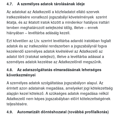
4.7. A személyes adatok tárolásának ideje
Az adatokat az Adatkezelő a közfeladatot ellátó szervek
iratkezelésére vonatkozó jogszabályi követelmények szerint
iktatja, és az iktatott iratok között a mindenkor hatályos irattári
tervben meghatározott selejtezési időig, illetve – ennek
hiányában – levéltárba adásáig kezeli.
Ezt követően az Ltv. szerint levéltárba adandó iratokban foglalt
adatok és az iratkezelési rendszerben a jogszabálynál fogva
kezelendő személyes adatok kivételével az Adatkezelő az
adatot törli (iratokat selejtezi), illetve a levéltárba adással a
személyes adatok kezelése az Adatkezelőnél megszűnik.
4.8. Az adatszolgáltatás elmaradásának lehetséges
következményei
A személyes adatok szolgáltatása jogszabályon alapul. Az
érintett azon adatainak megadása, amelyeket jogi kötelezettség
alapján kezel kötelező. A szükséges adatok megadása nélkül
Adatkezelő nem képes jogszabályban előírt kötelezettségének
teljesítésére.
4.9. Automatizált döntéshozatal (továbbá profilalkotás)