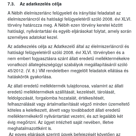
7.3. Az adatkezelés célja
A Nébih élelmiszerlánc felügyeleti és irányítási feladatait az
élelmiszerláncról és hatósági felügyeletéről szóló 2008. évi XLVI.
törvény határozza meg. A Nébih ezen törvény keretei között
hatósági, nyilvántartási és egyéb eljárásokat folytat, amely során
személyes adatokat kezel.
Az adatkezelés célja az Adatkezelő által az élelmiszerláncról és
hatósági felügyeletéről szóló 2008. évi XLVI. törvényben és a
nem emberi fogyasztásra szánt állati eredetű melléktermékekre
vonatkozó állategészségügyi szabályok megállapításáról szóló
45/2012. (V. 8.) VM rendeletben megjelölt feladatok ellátása és
hatáskörök gyakorlása.
Az állati eredetű melléktermék tulajdonosa, valamint az állati
eredetű melléktermékek szállítását, kezelését, tárolását,
feldolgozását, forgalomba hozatalát, értékesítését,
felhasználását vagy ártalmatlanítását végző minden üzemeltető
köteles a keletkezett, átvett vagy továbbadott állati eredetű
melléktermékekről nyilvántartást vezetni, és azt legalább két
évig megőrizni. Az ügyet intézheti saját nevében, illetve
meghatalmazottként is.
Az egyes eljárások szerinti ügyek befejezését követően az