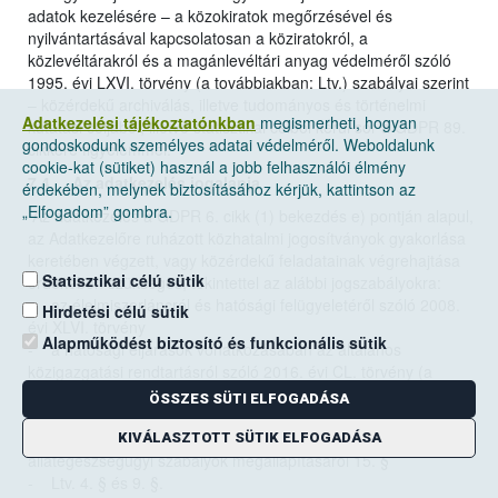
adatok kezelésére – a közokiratok megőrzésével és
nyilvántartásával kapcsolatosan a köziratokról, a
közlevéltárakról és a magánlevéltári anyag védelméről szóló
1995. évi LXVI. törvény (a továbbiakban: Ltv.) szabályai szerint
– közérdekű archiválás, illetve tudományos és történelmi
Adatkezelési tájékoztatónkban
megismerheti, hogyan
kutatási céljából, illetve statisztikai célból kerül sor a GDPR 89.
gondoskodunk személyes adatai védelméről. Weboldalunk
cikkére figyelemmel.
cookie-kat (sütiket) használ a jobb felhasználói élmény
7.4. Az adatkezelés jogalapja
érdekében, melynek biztosításához kérjük, kattintson az
„Elfogadom” gombra.
Az adatkezelés a GDPR 6. cikk (1) bekezdés e) pontján alapul,
az Adatkezelőre ruházott közhatalmi jogosítványok gyakorlása
keretében végzett, vagy közérdekű feladatainak végrehajtása
Statisztikai célú sütik
érdekében szükséges, tekintettel az alábbi jogszabályokra:
- az élelmiszerláncról és hatósági felügyeletéről szóló 2008.
Hirdetési célú sütik
évi XLVI. törvény
Alapműködést biztosító és funkcionális sütik
- a hatósági eljárások vonatkozásában az általános
közigazgatási rendtartásról szóló 2016. évi CL. törvény (a
továbbiakban: Ákr.) 27. § (2) bekezdése, valamint a 33–34. §;
ÖSSZES SÜTI ELFOGADÁSA
- 45/2012. (V. 8.) VM rendelet a nem emberi fogyasztásra
szánt állati eredetű melléktermékekre vonatkozó
KIVÁLASZTOTT SÜTIK ELFOGADÁSA
állategészségügyi szabályok megállapításáról 15. §
- Ltv. 4. § és 9. §.