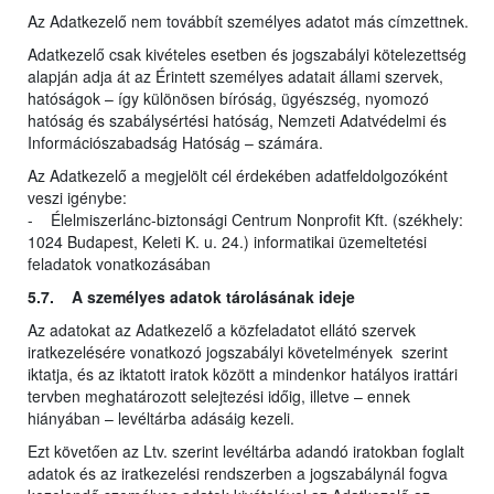
Az Adatkezelő nem továbbít személyes adatot más címzettnek.
Adatkezelő csak kivételes esetben és jogszabályi kötelezettség
alapján adja át az Érintett személyes adatait állami szervek,
hatóságok – így különösen bíróság, ügyészség, nyomozó
hatóság és szabálysértési hatóság, Nemzeti Adatvédelmi és
Információszabadság Hatóság – számára.
Az Adatkezelő a megjelölt cél érdekében adatfeldolgozóként
veszi igénybe:
- Élelmiszerlánc-biztonsági Centrum Nonprofit Kft. (székhely:
1024 Budapest, Keleti K. u. 24.) informatikai üzemeltetési
feladatok vonatkozásában
5.7. A személyes adatok tárolásának ideje
Az adatokat az Adatkezelő a közfeladatot ellátó szervek
iratkezelésére vonatkozó jogszabályi követelmények szerint
iktatja, és az iktatott iratok között a mindenkor hatályos irattári
tervben meghatározott selejtezési időig, illetve – ennek
hiányában – levéltárba adásáig kezeli.
Ezt követően az Ltv. szerint levéltárba adandó iratokban foglalt
adatok és az iratkezelési rendszerben a jogszabálynál fogva