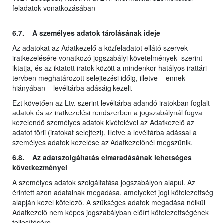
feladatok vonatkozásában
6.7. A személyes adatok tárolásának ideje
Az adatokat az Adatkezelő a közfeladatot ellátó szervek
iratkezelésére vonatkozó jogszabályi követelmények szerint
iktatja, és az iktatott iratok között a mindenkor hatályos irattári
tervben meghatározott selejtezési időig, illetve – ennek
hiányában – levéltárba adásáig kezeli.
Ezt követően az Ltv. szerint levéltárba adandó iratokban foglalt
adatok és az iratkezelési rendszerben a jogszabálynál fogva
kezelendő személyes adatok kivételével az Adatkezelő az
adatot törli (iratokat selejtezi), illetve a levéltárba adással a
személyes adatok kezelése az Adatkezelőnél megszűnik.
6.8. Az adatszolgáltatás elmaradásának lehetséges
következményei
A személyes adatok szolgáltatása jogszabályon alapul. Az
érintett azon adatainak megadása, amelyeket jogi kötelezettség
alapján kezel kötelező. A szükséges adatok megadása nélkül
Adatkezelő nem képes jogszabályban előírt kötelezettségének
teljesítésére.