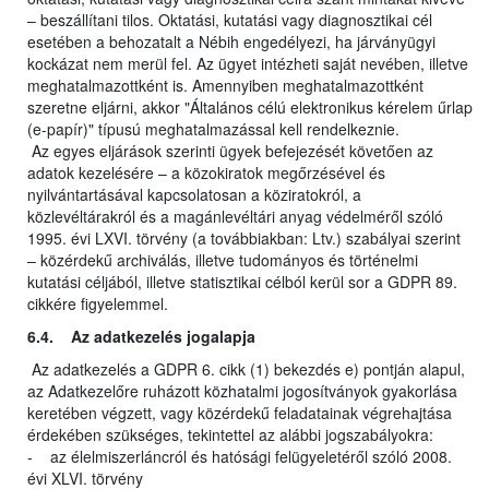
– beszállítani tilos. Oktatási, kutatási vagy diagnosztikai cél
esetében a behozatalt a Nébih engedélyezi, ha járványügyi
kockázat nem merül fel. Az ügyet intézheti saját nevében, illetve
meghatalmazottként is. Amennyiben meghatalmazottként
szeretne eljárni, akkor "Általános célú elektronikus kérelem űrlap
(e-papír)" típusú meghatalmazással kell rendelkeznie.
Az egyes eljárások szerinti ügyek befejezését követően az
adatok kezelésére – a közokiratok megőrzésével és
nyilvántartásával kapcsolatosan a köziratokról, a
közlevéltárakról és a magánlevéltári anyag védelméről szóló
1995. évi LXVI. törvény (a továbbiakban: Ltv.) szabályai szerint
– közérdekű archiválás, illetve tudományos és történelmi
kutatási céljából, illetve statisztikai célból kerül sor a GDPR 89.
cikkére figyelemmel.
6.4. Az adatkezelés jogalapja
Az adatkezelés a GDPR 6. cikk (1) bekezdés e) pontján alapul,
az Adatkezelőre ruházott közhatalmi jogosítványok gyakorlása
keretében végzett, vagy közérdekű feladatainak végrehajtása
érdekében szükséges, tekintettel az alábbi jogszabályokra:
- az élelmiszerláncról és hatósági felügyeletéről szóló 2008.
évi XLVI. törvény