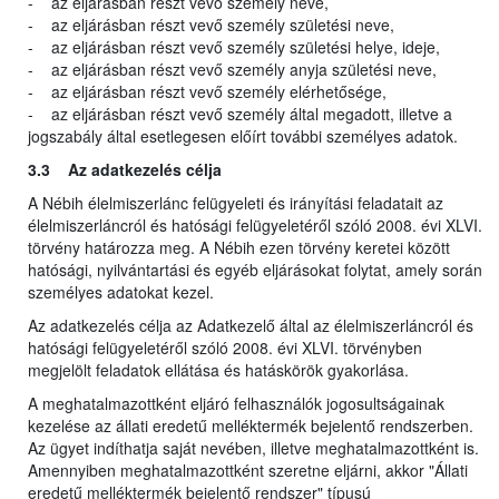
- az eljárásban részt vevő személy neve,
- az eljárásban részt vevő személy születési neve,
- az eljárásban részt vevő személy születési helye, ideje,
- az eljárásban részt vevő személy anyja születési neve,
- az eljárásban részt vevő személy elérhetősége,
- az eljárásban részt vevő személy által megadott, illetve a
jogszabály által esetlegesen előírt további személyes adatok.
3.3 Az adatkezelés célja
A Nébih élelmiszerlánc felügyeleti és irányítási feladatait az
élelmiszerláncról és hatósági felügyeletéről szóló 2008. évi XLVI.
törvény határozza meg. A Nébih ezen törvény keretei között
hatósági, nyilvántartási és egyéb eljárásokat folytat, amely során
személyes adatokat kezel.
Az adatkezelés célja az Adatkezelő által az élelmiszerláncról és
hatósági felügyeletéről szóló 2008. évi XLVI. törvényben
megjelölt feladatok ellátása és hatáskörök gyakorlása.
A meghatalmazottként eljáró felhasználók jogosultságainak
kezelése az állati eredetű melléktermék bejelentő rendszerben.
Az ügyet indíthatja saját nevében, illetve meghatalmazottként is.
Amennyiben meghatalmazottként szeretne eljárni, akkor "Állati
eredetű melléktermék bejelentő rendszer" típusú