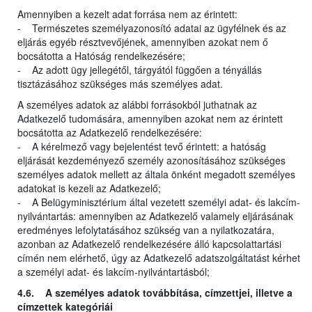
Amennyiben a kezelt adat forrása nem az érintett:
- Természetes személyazonosító adatai az ügyfélnek és az
eljárás egyéb résztvevőjének, amennyiben azokat nem ő
bocsátotta a Hatóság rendelkezésére;
- Az adott ügy jellegétől, tárgyától függően a tényállás
tisztázásához szükséges más személyes adat.
A személyes adatok az alábbi forrásokból juthatnak az
Adatkezelő tudomására, amennyiben azokat nem az érintett
bocsátotta az Adatkezelő rendelkezésére:
- A kérelmező vagy bejelentést tevő érintett: a hatóság
eljárását kezdeményező személy azonosításához szükséges
személyes adatok mellett az általa önként megadott személyes
adatokat is kezeli az Adatkezelő;
- A Belügyminisztérium által vezetett személyi adat- és lakcím-
nyilvántartás: amennyiben az Adatkezelő valamely eljárásának
eredményes lefolytatásához szükség van a nyilatkozatára,
azonban az Adatkezelő rendelkezésére álló kapcsolattartási
címén nem elérhető, úgy az Adatkezelő adatszolgáltatást kérhet
a személyi adat- és lakcím-nyilvántartásból;
4.6. A személyes adatok továbbítása, címzettjei, illetve a
címzettek kategóriái