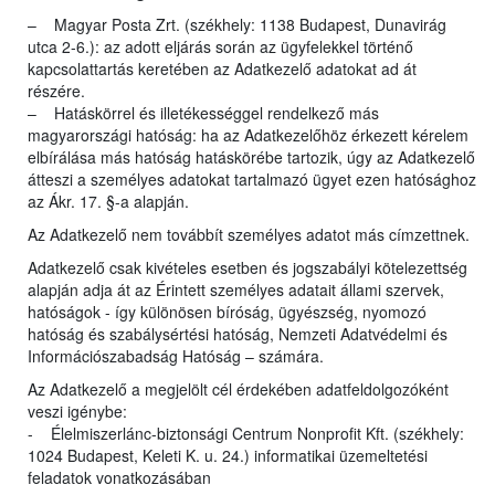
– Magyar Posta Zrt. (székhely: 1138 Budapest, Dunavirág
utca 2-6.): az adott eljárás során az ügyfelekkel történő
kapcsolattartás keretében az Adatkezelő adatokat ad át
részére.
– Hatáskörrel és illetékességgel rendelkező más
magyarországi hatóság: ha az Adatkezelőhöz érkezett kérelem
elbírálása más hatóság hatáskörébe tartozik, úgy az Adatkezelő
átteszi a személyes adatokat tartalmazó ügyet ezen hatósághoz
az Ákr. 17. §-a alapján.
Az Adatkezelő nem továbbít személyes adatot más címzettnek.
Adatkezelő csak kivételes esetben és jogszabályi kötelezettség
alapján adja át az Érintett személyes adatait állami szervek,
hatóságok - így különösen bíróság, ügyészség, nyomozó
hatóság és szabálysértési hatóság, Nemzeti Adatvédelmi és
Információszabadság Hatóság – számára.
Az Adatkezelő a megjelölt cél érdekében adatfeldolgozóként
veszi igénybe:
- Élelmiszerlánc-biztonsági Centrum Nonprofit Kft. (székhely:
1024 Budapest, Keleti K. u. 24.) informatikai üzemeltetési
feladatok vonatkozásában