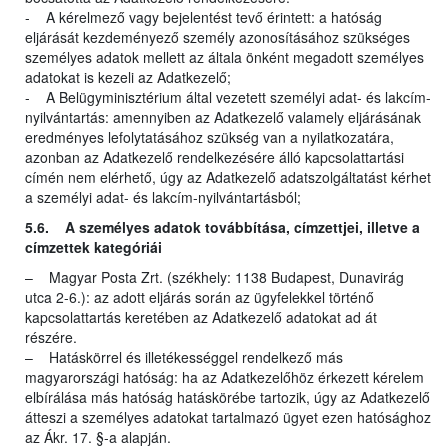
- A kérelmező vagy bejelentést tevő érintett: a hatóság
eljárását kezdeményező személy azonosításához szükséges
személyes adatok mellett az általa önként megadott személyes
adatokat is kezeli az Adatkezelő;
- A Belügyminisztérium által vezetett személyi adat- és lakcím-
nyilvántartás: amennyiben az Adatkezelő valamely eljárásának
eredményes lefolytatásához szükség van a nyilatkozatára,
azonban az Adatkezelő rendelkezésére álló kapcsolattartási
címén nem elérhető, úgy az Adatkezelő adatszolgáltatást kérhet
a személyi adat- és lakcím-nyilvántartásból;
5.6. A személyes adatok továbbítása, címzettjei, illetve a
címzettek kategóriái
– Magyar Posta Zrt. (székhely: 1138 Budapest, Dunavirág
utca 2-6.): az adott eljárás során az ügyfelekkel történő
kapcsolattartás keretében az Adatkezelő adatokat ad át
részére.
– Hatáskörrel és illetékességgel rendelkező más
magyarországi hatóság: ha az Adatkezelőhöz érkezett kérelem
elbírálása más hatóság hatáskörébe tartozik, úgy az Adatkezelő
átteszi a személyes adatokat tartalmazó ügyet ezen hatósághoz
az Ákr. 17. §-a alapján.