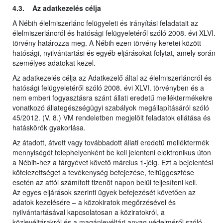
4.3. Az adatkezelés célja
A Nébih élelmiszerlánc felügyeleti és irányítási feladatait az
élelmiszerláncról és hatósági felügyeletéről szóló 2008. évi XLVI.
törvény határozza meg. A Nébih ezen törvény keretei között
hatósági, nyilvántartási és egyéb eljárásokat folytat, amely során
személyes adatokat kezel.
Az adatkezelés célja az Adatkezelő által az élelmiszerláncról és
hatósági felügyeletéről szóló 2008. évi XLVI. törvényben és a
nem emberi fogyasztásra szánt állati eredetű melléktermékekre
vonatkozó állategészségügyi szabályok megállapításáról szóló
45/2012. (V. 8.) VM rendeletben megjelölt feladatok ellátása és
hatáskörök gyakorlása.
Az átadott, átvett vagy továbbadott állati eredetű melléktermék
mennyiségét telephelyenként be kell jelenteni elektronikus úton
a Nébih-hez a tárgyévet követő március 1-jéig. Ezt a bejelentési
kötelezettséget a tevékenység befejezése, felfüggesztése
esetén az attól számított tizenöt napon belül teljesíteni kell.
Az egyes eljárások szerinti ügyek befejezését követően az
adatok kezelésére – a közokiratok megőrzésével és
nyilvántartásával kapcsolatosan a köziratokról, a
közlevéltárakról és a magánlevéltári anyag védelméről szóló