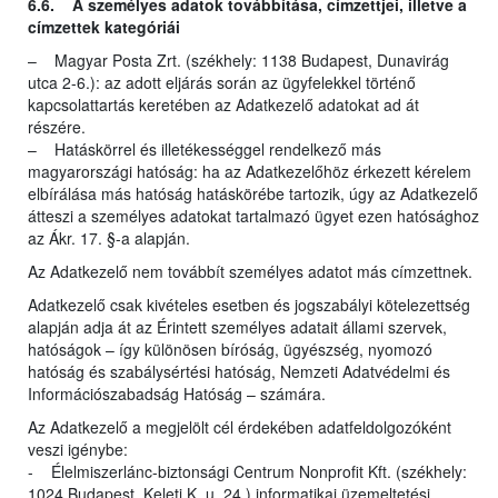
6.6. A személyes adatok továbbítása, címzettjei, illetve a
címzettek kategóriái
– Magyar Posta Zrt. (székhely: 1138 Budapest, Dunavirág
utca 2-6.): az adott eljárás során az ügyfelekkel történő
kapcsolattartás keretében az Adatkezelő adatokat ad át
részére.
– Hatáskörrel és illetékességgel rendelkező más
magyarországi hatóság: ha az Adatkezelőhöz érkezett kérelem
elbírálása más hatóság hatáskörébe tartozik, úgy az Adatkezelő
átteszi a személyes adatokat tartalmazó ügyet ezen hatósághoz
az Ákr. 17. §-a alapján.
Az Adatkezelő nem továbbít személyes adatot más címzettnek.
Adatkezelő csak kivételes esetben és jogszabályi kötelezettség
alapján adja át az Érintett személyes adatait állami szervek,
hatóságok – így különösen bíróság, ügyészség, nyomozó
hatóság és szabálysértési hatóság, Nemzeti Adatvédelmi és
Információszabadság Hatóság – számára.
Az Adatkezelő a megjelölt cél érdekében adatfeldolgozóként
veszi igénybe:
- Élelmiszerlánc-biztonsági Centrum Nonprofit Kft. (székhely:
1024 Budapest, Keleti K. u. 24.) informatikai üzemeltetési