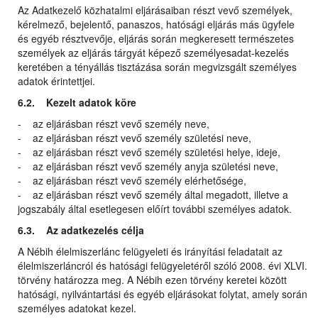
Az Adatkezelő közhatalmi eljárásaiban részt vevő személyek,
kérelmező, bejelentő, panaszos, hatósági eljárás más ügyfele
és egyéb résztvevője, eljárás során megkeresett természetes
személyek az eljárás tárgyát képező személyesadat-kezelés
keretében a tényállás tisztázása során megvizsgált személyes
adatok érintettjei.
6.2. Kezelt adatok köre
- az eljárásban részt vevő személy neve,
- az eljárásban részt vevő személy születési neve,
- az eljárásban részt vevő személy születési helye, ideje,
- az eljárásban részt vevő személy anyja születési neve,
- az eljárásban részt vevő személy elérhetősége,
- az eljárásban részt vevő személy által megadott, illetve a
jogszabály által esetlegesen előírt további személyes adatok.
6.3. Az adatkezelés célja
A Nébih élelmiszerlánc felügyeleti és irányítási feladatait az
élelmiszerláncról és hatósági felügyeletéről szóló 2008. évi XLVI.
törvény határozza meg. A Nébih ezen törvény keretei között
hatósági, nyilvántartási és egyéb eljárásokat folytat, amely során
személyes adatokat kezel.