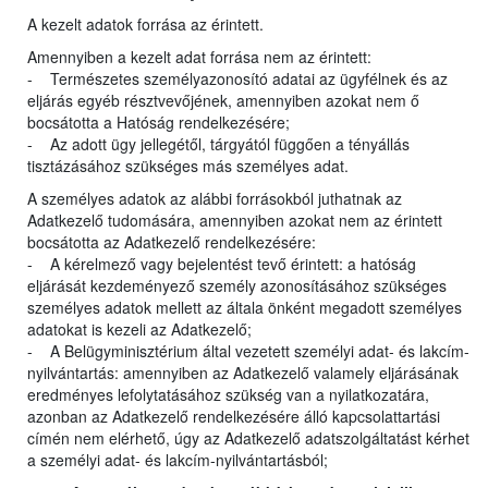
A kezelt adatok forrása az érintett.
Amennyiben a kezelt adat forrása nem az érintett:
- Természetes személyazonosító adatai az ügyfélnek és az
eljárás egyéb résztvevőjének, amennyiben azokat nem ő
bocsátotta a Hatóság rendelkezésére;
- Az adott ügy jellegétől, tárgyától függően a tényállás
tisztázásához szükséges más személyes adat.
A személyes adatok az alábbi forrásokból juthatnak az
Adatkezelő tudomására, amennyiben azokat nem az érintett
bocsátotta az Adatkezelő rendelkezésére:
- A kérelmező vagy bejelentést tevő érintett: a hatóság
eljárását kezdeményező személy azonosításához szükséges
személyes adatok mellett az általa önként megadott személyes
adatokat is kezeli az Adatkezelő;
- A Belügyminisztérium által vezetett személyi adat- és lakcím-
nyilvántartás: amennyiben az Adatkezelő valamely eljárásának
eredményes lefolytatásához szükség van a nyilatkozatára,
azonban az Adatkezelő rendelkezésére álló kapcsolattartási
címén nem elérhető, úgy az Adatkezelő adatszolgáltatást kérhet
a személyi adat- és lakcím-nyilvántartásból;