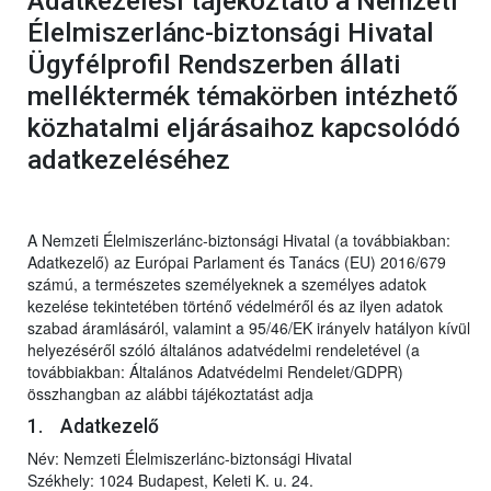
Adatkezelési tájékoztató a Nemzeti
Élelmiszerlánc-biztonsági Hivatal
Ügyfélprofil Rendszerben állati
melléktermék témakörben intézhető
közhatalmi eljárásaihoz kapcsolódó
adatkezeléséhez
A Nemzeti Élelmiszerlánc-biztonsági Hivatal (a továbbiakban:
Adatkezelő) az Európai Parlament és Tanács (EU) 2016/679
számú, a természetes személyeknek a személyes adatok
kezelése tekintetében történő védelméről és az ilyen adatok
szabad áramlásáról, valamint a 95/46/EK irányelv hatályon kívül
helyezéséről szóló általános adatvédelmi rendeletével (a
továbbiakban: Általános Adatvédelmi Rendelet/GDPR)
összhangban az alábbi tájékoztatást adja
1. Adatkezelő
Név: Nemzeti Élelmiszerlánc-biztonsági Hivatal
Székhely: 1024 Budapest, Keleti K. u. 24.