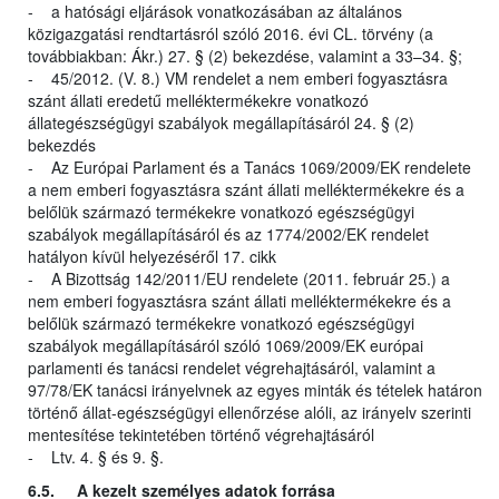
- a hatósági eljárások vonatkozásában az általános
közigazgatási rendtartásról szóló 2016. évi CL. törvény (a
továbbiakban: Ákr.) 27. § (2) bekezdése, valamint a 33–34. §;
- 45/2012. (V. 8.) VM rendelet a nem emberi fogyasztásra
szánt állati eredetű melléktermékekre vonatkozó
állategészségügyi szabályok megállapításáról 24. § (2)
bekezdés
- Az Európai Parlament és a Tanács 1069/2009/EK rendelete
a nem emberi fogyasztásra szánt állati melléktermékekre és a
belőlük származó termékekre vonatkozó egészségügyi
szabályok megállapításáról és az 1774/2002/EK rendelet
hatályon kívül helyezéséről 17. cikk
- A Bizottság 142/2011/EU rendelete (2011. február 25.) a
nem emberi fogyasztásra szánt állati melléktermékekre és a
belőlük származó termékekre vonatkozó egészségügyi
szabályok megállapításáról szóló 1069/2009/EK európai
parlamenti és tanácsi rendelet végrehajtásáról, valamint a
97/78/EK tanácsi irányelvnek az egyes minták és tételek határon
történő állat-egészségügyi ellenőrzése alóli, az irányelv szerinti
mentesítése tekintetében történő végrehajtásáról
- Ltv. 4. § és 9. §.
6.5. A kezelt személyes adatok forrása