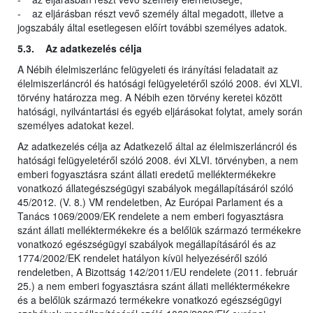
- az eljárásban részt vevő személy által megadott, illetve a
jogszabály által esetlegesen előírt további személyes adatok.
5.3. Az adatkezelés célja
A Nébih élelmiszerlánc felügyeleti és irányítási feladatait az
élelmiszerláncról és hatósági felügyeletéről szóló 2008. évi XLVI.
törvény határozza meg. A Nébih ezen törvény keretei között
hatósági, nyilvántartási és egyéb eljárásokat folytat, amely során
személyes adatokat kezel.
Az adatkezelés célja az Adatkezelő által az élelmiszerláncról és
hatósági felügyeletéről szóló 2008. évi XLVI. törvényben, a nem
emberi fogyasztásra szánt állati eredetű melléktermékekre
vonatkozó állategészségügyi szabályok megállapításáról szóló
45/2012. (V. 8.) VM rendeletben, Az Európai Parlament és a
Tanács 1069/2009/EK rendelete a nem emberi fogyasztásra
szánt állati melléktermékekre és a belőlük származó termékekre
vonatkozó egészségügyi szabályok megállapításáról és az
1774/2002/EK rendelet hatályon kívül helyezéséről szóló
rendeletben, A Bizottság 142/2011/EU rendelete (2011. február
25.) a nem emberi fogyasztásra szánt állati melléktermékekre
és a belőlük származó termékekre vonatkozó egészségügyi