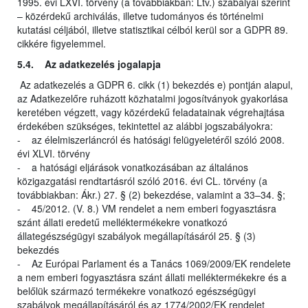
1995. évi LXVI. törvény (a továbbiakban: Ltv.) szabályai szerint
– közérdekű archiválás, illetve tudományos és történelmi
kutatási céljából, illetve statisztikai célból kerül sor a GDPR 89.
cikkére figyelemmel.
5.4. Az adatkezelés jogalapja
Az adatkezelés a GDPR 6. cikk (1) bekezdés e) pontján alapul,
az Adatkezelőre ruházott közhatalmi jogosítványok gyakorlása
keretében végzett, vagy közérdekű feladatainak végrehajtása
érdekében szükséges, tekintettel az alábbi jogszabályokra:
- az élelmiszerláncról és hatósági felügyeletéről szóló 2008.
évi XLVI. törvény
- a hatósági eljárások vonatkozásában az általános
közigazgatási rendtartásról szóló 2016. évi CL. törvény (a
továbbiakban: Ákr.) 27. § (2) bekezdése, valamint a 33–34. §;
- 45/2012. (V. 8.) VM rendelet a nem emberi fogyasztásra
szánt állati eredetű melléktermékekre vonatkozó
állategészségügyi szabályok megállapításáról 25. § (3)
bekezdés
- Az Európai Parlament és a Tanács 1069/2009/EK rendelete
a nem emberi fogyasztásra szánt állati melléktermékekre és a
belőlük származó termékekre vonatkozó egészségügyi
szabályok megállapításáról és az 1774/2002/EK rendelet