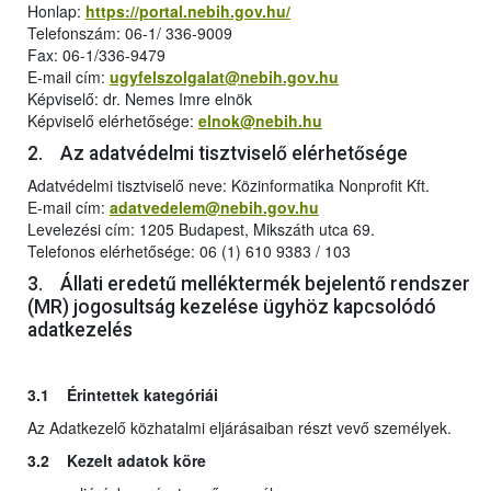
Honlap:
https://portal.nebih.gov.hu/
Telefonszám: 06-1/ 336-9009
Fax: 06-1/336-9479
E-mail cím:
ugyfelszolgalat@nebih.gov.hu
Képviselő: dr. Nemes Imre elnök
Képviselő elérhetősége:
elnok@nebih.hu
2. Az adatvédelmi tisztviselő elérhetősége
Adatvédelmi tisztviselő neve: Közinformatika Nonprofit Kft.
E-mail cím:
adatvedelem@nebih.gov.hu
Levelezési cím: 1205 Budapest, Mikszáth utca 69.
Telefonos elérhetősége: 06 (1) 610 9383 / 103
3. Állati eredetű melléktermék bejelentő rendszer
(MR) jogosultság kezelése ügyhöz kapcsolódó
adatkezelés
3.1 Érintettek kategóriái
Az Adatkezelő közhatalmi eljárásaiban részt vevő személyek.
3.2 Kezelt adatok köre