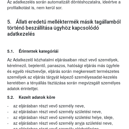
Az adatkezelés során automatizált döntéshozatalra, ideértve a
profilalkotást is, nem kerül sor.
5. Állati eredetű melléktermék másik tagállamból
történő beszállítása ügyhöz kapcsolódó
adatkezelés
5.1. Érintettek kategóriái
Az Adatkezelő közhatalmi eljárásaiban részt vevő személyek,
kérelmező, bejelentő, panaszos, hatósági eljárás más ügyfele
és egyéb résztvevője, eljárás során megkeresett természetes
személyek az eljárás tárgyát képező személyesadat-kezelés
keretében a tényállás tisztázása során megvizsgált személyes
adatok érintettjei.
5.2. Kezelt adatok köre
- az eljárásban részt vevő személy neve,
- az eljárásban részt vevő személy születési neve,
- az eljárásban részt vevő személy születési helye, ideje,
- az eljárásban részt vevő személy anyja születési neve,
- az eljárásban részt vevő személy elérhetősége,