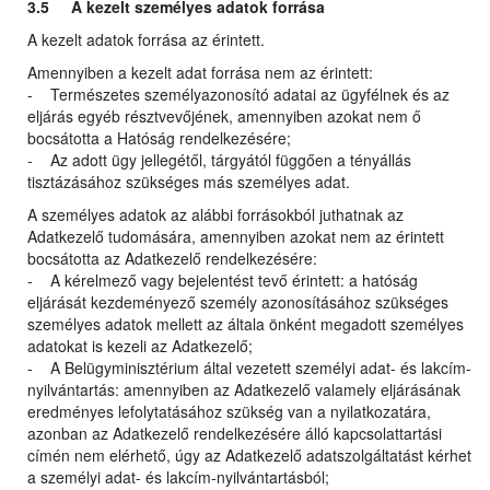
3.5 A kezelt személyes adatok forrása
A kezelt adatok forrása az érintett.
Amennyiben a kezelt adat forrása nem az érintett:
- Természetes személyazonosító adatai az ügyfélnek és az
eljárás egyéb résztvevőjének, amennyiben azokat nem ő
bocsátotta a Hatóság rendelkezésére;
- Az adott ügy jellegétől, tárgyától függően a tényállás
tisztázásához szükséges más személyes adat.
A személyes adatok az alábbi forrásokból juthatnak az
Adatkezelő tudomására, amennyiben azokat nem az érintett
bocsátotta az Adatkezelő rendelkezésére:
- A kérelmező vagy bejelentést tevő érintett: a hatóság
eljárását kezdeményező személy azonosításához szükséges
személyes adatok mellett az általa önként megadott személyes
adatokat is kezeli az Adatkezelő;
- A Belügyminisztérium által vezetett személyi adat- és lakcím-
nyilvántartás: amennyiben az Adatkezelő valamely eljárásának
eredményes lefolytatásához szükség van a nyilatkozatára,
azonban az Adatkezelő rendelkezésére álló kapcsolattartási
címén nem elérhető, úgy az Adatkezelő adatszolgáltatást kérhet
a személyi adat- és lakcím-nyilvántartásból;