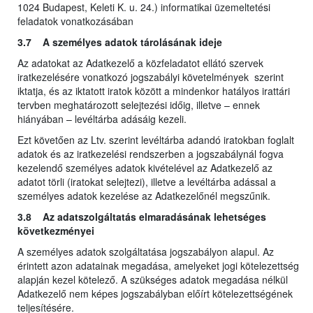
1024 Budapest, Keleti K. u. 24.) informatikai üzemeltetési
feladatok vonatkozásában
3.7 A személyes adatok tárolásának ideje
Az adatokat az Adatkezelő a közfeladatot ellátó szervek
iratkezelésére vonatkozó jogszabályi követelmények szerint
iktatja, és az iktatott iratok között a mindenkor hatályos irattári
tervben meghatározott selejtezési időig, illetve – ennek
hiányában – levéltárba adásáig kezeli.
Ezt követően az Ltv. szerint levéltárba adandó iratokban foglalt
adatok és az iratkezelési rendszerben a jogszabálynál fogva
kezelendő személyes adatok kivételével az Adatkezelő az
adatot törli (iratokat selejtezi), illetve a levéltárba adással a
személyes adatok kezelése az Adatkezelőnél megszűnik.
3.8 Az adatszolgáltatás elmaradásának lehetséges
következményei
A személyes adatok szolgáltatása jogszabályon alapul. Az
érintett azon adatainak megadása, amelyeket jogi kötelezettség
alapján kezel kötelező. A szükséges adatok megadása nélkül
Adatkezelő nem képes jogszabályban előírt kötelezettségének
teljesítésére.