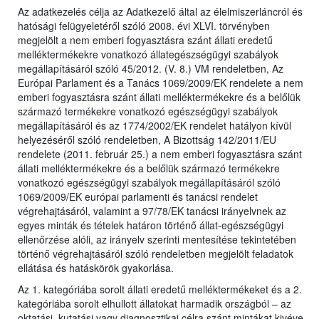
Az adatkezelés célja az Adatkezelő által az élelmiszerláncról és
hatósági felügyeletéről szóló 2008. évi XLVI. törvényben
megjelölt a nem emberi fogyasztásra szánt állati eredetű
melléktermékekre vonatkozó állategészségügyi szabályok
megállapításáról szóló 45/2012. (V. 8.) VM rendeletben, Az
Európai Parlament és a Tanács 1069/2009/EK rendelete a nem
emberi fogyasztásra szánt állati melléktermékekre és a belőlük
származó termékekre vonatkozó egészségügyi szabályok
megállapításáról és az 1774/2002/EK rendelet hatályon kívül
helyezéséről szóló rendeletben, A Bizottság 142/2011/EU
rendelete (2011. február 25.) a nem emberi fogyasztásra szánt
állati melléktermékekre és a belőlük származó termékekre
vonatkozó egészségügyi szabályok megállapításáról szóló
1069/2009/EK európai parlamenti és tanácsi rendelet
végrehajtásáról, valamint a 97/78/EK tanácsi irányelvnek az
egyes minták és tételek határon történő állat-egészségügyi
ellenőrzése alóli, az irányelv szerinti mentesítése tekintetében
történő végrehajtásáról szóló rendeletben megjelölt feladatok
ellátása és hatáskörök gyakorlása.
Az 1. kategóriába sorolt állati eredetű melléktermékeket és a 2.
kategóriába sorolt elhullott állatokat harmadik országból – az
oktatási, kutatási vagy diagnosztikai célra szánt mintákat kivéve