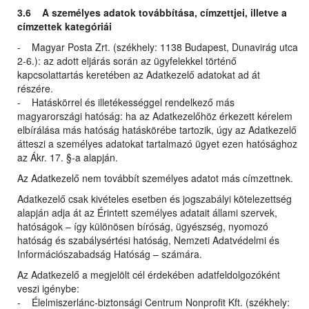
3.6 A személyes adatok továbbítása, címzettjei, illetve a
címzettek kategóriái
- Magyar Posta Zrt. (székhely: 1138 Budapest, Dunavirág utca
2-6.): az adott eljárás során az ügyfelekkel történő
kapcsolattartás keretében az Adatkezelő adatokat ad át
részére.
- Hatáskörrel és illetékességgel rendelkező más
magyarországi hatóság: ha az Adatkezelőhöz érkezett kérelem
elbírálása más hatóság hatáskörébe tartozik, úgy az Adatkezelő
átteszi a személyes adatokat tartalmazó ügyet ezen hatósághoz
az Ákr. 17. §-a alapján.
Az Adatkezelő nem továbbít személyes adatot más címzettnek.
Adatkezelő csak kivételes esetben és jogszabályi kötelezettség
alapján adja át az Érintett személyes adatait állami szervek,
hatóságok – így különösen bíróság, ügyészség, nyomozó
hatóság és szabálysértési hatóság, Nemzeti Adatvédelmi és
Információszabadság Hatóság – számára.
Az Adatkezelő a megjelölt cél érdekében adatfeldolgozóként
veszi igénybe:
- Élelmiszerlánc-biztonsági Centrum Nonprofit Kft. (székhely: