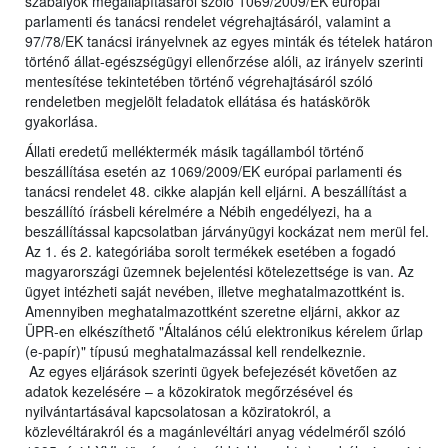
szabályok megállapításáról szóló 1069/2009/EK európai
parlamenti és tanácsi rendelet végrehajtásáról, valamint a
97/78/EK tanácsi irányelvnek az egyes minták és tételek határon
történő állat-egészségügyi ellenőrzése alóli, az irányelv szerinti
mentesítése tekintetében történő végrehajtásáról szóló
rendeletben megjelölt feladatok ellátása és hatáskörök
gyakorlása.
Állati eredetű melléktermék másik tagállamból történő
beszállítása esetén az 1069/2009/EK európai parlamenti és
tanácsi rendelet 48. cikke alapján kell eljárni. A beszállítást a
beszállító írásbeli kérelmére a Nébih engedélyezi, ha a
beszállítással kapcsolatban járványügyi kockázat nem merül fel.
Az 1. és 2. kategóriába sorolt termékek esetében a fogadó
magyarországi üzemnek bejelentési kötelezettsége is van. Az
ügyet intézheti saját nevében, illetve meghatalmazottként is.
Amennyiben meghatalmazottként szeretne eljárni, akkor az
ÜPR-en elkészíthető "Általános célú elektronikus kérelem űrlap
(e-papír)" típusú meghatalmazással kell rendelkeznie.
Az egyes eljárások szerinti ügyek befejezését követően az
adatok kezelésére – a közokiratok megőrzésével és
nyilvántartásával kapcsolatosan a köziratokról, a
közlevéltárakról és a magánlevéltári anyag védelméről szóló