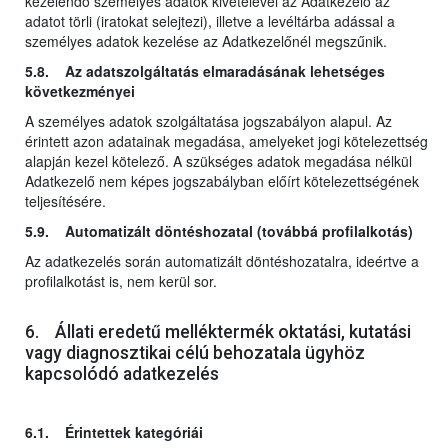
kezelendő személyes adatok kivételével az Adatkezelő az
adatot törli (iratokat selejtezi), illetve a levéltárba adással a
személyes adatok kezelése az Adatkezelőnél megszűnik.
5.8. Az adatszolgáltatás elmaradásának lehetséges
következményei
A személyes adatok szolgáltatása jogszabályon alapul. Az
érintett azon adatainak megadása, amelyeket jogi kötelezettség
alapján kezel kötelező. A szükséges adatok megadása nélkül
Adatkezelő nem képes jogszabályban előírt kötelezettségének
teljesítésére.
5.9. Automatizált döntéshozatal (továbbá profilalkotás)
Az adatkezelés során automatizált döntéshozatalra, ideértve a
profilalkotást is, nem kerül sor.
6. Állati eredetű melléktermék oktatási, kutatási
vagy diagnosztikai célú behozatala ügyhöz
kapcsolódó adatkezelés
6.1. Érintettek kategóriái