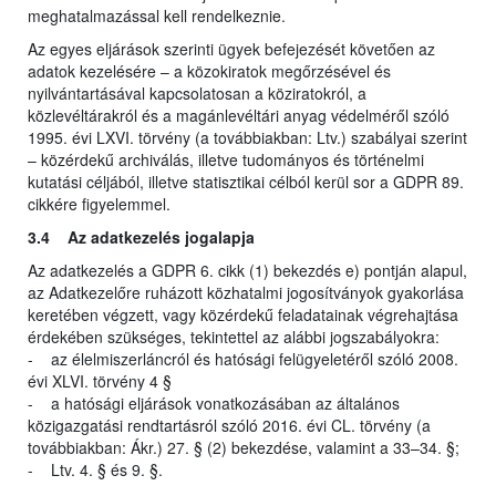
meghatalmazással kell rendelkeznie.
Az egyes eljárások szerinti ügyek befejezését követően az
adatok kezelésére – a közokiratok megőrzésével és
nyilvántartásával kapcsolatosan a köziratokról, a
közlevéltárakról és a magánlevéltári anyag védelméről szóló
1995. évi LXVI. törvény (a továbbiakban: Ltv.) szabályai szerint
– közérdekű archiválás, illetve tudományos és történelmi
kutatási céljából, illetve statisztikai célból kerül sor a GDPR 89.
cikkére figyelemmel.
3.4 Az adatkezelés jogalapja
Az adatkezelés a GDPR 6. cikk (1) bekezdés e) pontján alapul,
az Adatkezelőre ruházott közhatalmi jogosítványok gyakorlása
keretében végzett, vagy közérdekű feladatainak végrehajtása
érdekében szükséges, tekintettel az alábbi jogszabályokra:
- az élelmiszerláncról és hatósági felügyeletéről szóló 2008.
évi XLVI. törvény 4 §
- a hatósági eljárások vonatkozásában az általános
közigazgatási rendtartásról szóló 2016. évi CL. törvény (a
továbbiakban: Ákr.) 27. § (2) bekezdése, valamint a 33–34. §;
- Ltv. 4. § és 9. §.