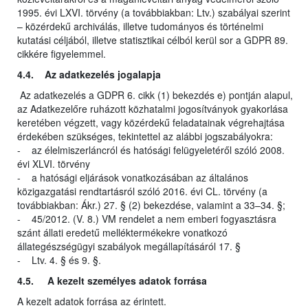
1995. évi LXVI. törvény (a továbbiakban: Ltv.) szabályai szerint
– közérdekű archiválás, illetve tudományos és történelmi
kutatási céljából, illetve statisztikai célból kerül sor a GDPR 89.
cikkére figyelemmel.
4.4. Az adatkezelés jogalapja
Az adatkezelés a GDPR 6. cikk (1) bekezdés e) pontján alapul,
az Adatkezelőre ruházott közhatalmi jogosítványok gyakorlása
keretében végzett, vagy közérdekű feladatainak végrehajtása
érdekében szükséges, tekintettel az alábbi jogszabályokra:
- az élelmiszerláncról és hatósági felügyeletéről szóló 2008.
évi XLVI. törvény
- a hatósági eljárások vonatkozásában az általános
közigazgatási rendtartásról szóló 2016. évi CL. törvény (a
továbbiakban: Ákr.) 27. § (2) bekezdése, valamint a 33–34. §;
- 45/2012. (V. 8.) VM rendelet a nem emberi fogyasztásra
szánt állati eredetű melléktermékekre vonatkozó
állategészségügyi szabályok megállapításáról 17. §
- Ltv. 4. § és 9. §.
4.5. A kezelt személyes adatok forrása
A kezelt adatok forrása az érintett.