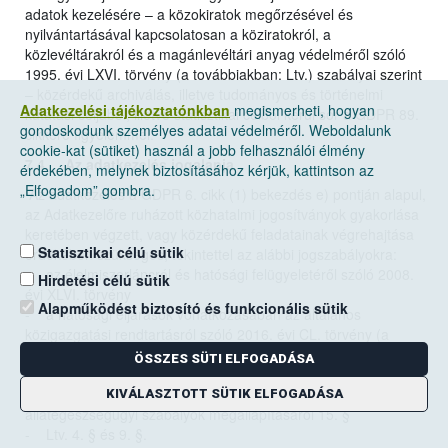
adatok kezelésére – a közokiratok megőrzésével és
nyilvántartásával kapcsolatosan a köziratokról, a
közlevéltárakról és a magánlevéltári anyag védelméről szóló
1995. évi LXVI. törvény (a továbbiakban: Ltv.) szabályai szerint
– közérdekű archiválás, illetve tudományos és történelmi
Adatkezelési tájékoztatónkban
megismerheti, hogyan
kutatási céljából, illetve statisztikai célból kerül sor a GDPR 89.
gondoskodunk személyes adatai védelméről. Weboldalunk
cikkére figyelemmel.
cookie-kat (sütiket) használ a jobb felhasználói élmény
7.4. Az adatkezelés jogalapja
érdekében, melynek biztosításához kérjük, kattintson az
„Elfogadom” gombra.
Az adatkezelés a GDPR 6. cikk (1) bekezdés e) pontján alapul,
az Adatkezelőre ruházott közhatalmi jogosítványok gyakorlása
keretében végzett, vagy közérdekű feladatainak végrehajtása
Statisztikai célú sütik
érdekében szükséges, tekintettel az alábbi jogszabályokra:
- az élelmiszerláncról és hatósági felügyeletéről szóló 2008.
Hirdetési célú sütik
évi XLVI. törvény
Alapműködést biztosító és funkcionális sütik
- a hatósági eljárások vonatkozásában az általános
közigazgatási rendtartásról szóló 2016. évi CL. törvény (a
továbbiakban: Ákr.) 27. § (2) bekezdése, valamint a 33–34. §;
ÖSSZES SÜTI ELFOGADÁSA
- 45/2012. (V. 8.) VM rendelet a nem emberi fogyasztásra
szánt állati eredetű melléktermékekre vonatkozó
KIVÁLASZTOTT SÜTIK ELFOGADÁSA
állategészségügyi szabályok megállapításáról 15. §
- Ltv. 4. § és 9. §.