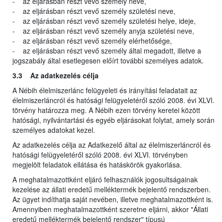
- az eljárásban részt vevő személy neve,
- az eljárásban részt vevő személy születési neve,
- az eljárásban részt vevő személy születési helye, ideje,
- az eljárásban részt vevő személy anyja születési neve,
- az eljárásban részt vevő személy elérhetősége,
- az eljárásban részt vevő személy által megadott, illetve a
jogszabály által esetlegesen előírt további személyes adatok.
3.3 Az adatkezelés célja
A Nébih élelmiszerlánc felügyeleti és irányítási feladatait az
élelmiszerláncról és hatósági felügyeletéről szóló 2008. évi XLVI.
törvény határozza meg. A Nébih ezen törvény keretei között
hatósági, nyilvántartási és egyéb eljárásokat folytat, amely során
személyes adatokat kezel.
Az adatkezelés célja az Adatkezelő által az élelmiszerláncról és
hatósági felügyeletéről szóló 2008. évi XLVI. törvényben
megjelölt feladatok ellátása és hatáskörök gyakorlása.
A meghatalmazottként eljáró felhasználók jogosultságainak
kezelése az állati eredetű melléktermék bejelentő rendszerben.
Az ügyet indíthatja saját nevében, illetve meghatalmazottként is.
Amennyiben meghatalmazottként szeretne eljárni, akkor "Állati
eredetű melléktermék bejelentő rendszer" típusú