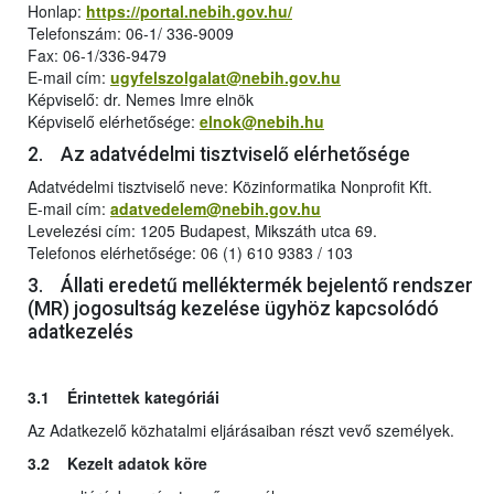
Honlap:
https://portal.nebih.gov.hu/
Telefonszám: 06-1/ 336-9009
Fax: 06-1/336-9479
E-mail cím:
ugyfelszolgalat@nebih.gov.hu
Képviselő: dr. Nemes Imre elnök
Képviselő elérhetősége:
elnok@nebih.hu
2. Az adatvédelmi tisztviselő elérhetősége
Adatvédelmi tisztviselő neve: Közinformatika Nonprofit Kft.
E-mail cím:
adatvedelem@nebih.gov.hu
Levelezési cím: 1205 Budapest, Mikszáth utca 69.
Telefonos elérhetősége: 06 (1) 610 9383 / 103
3. Állati eredetű melléktermék bejelentő rendszer
(MR) jogosultság kezelése ügyhöz kapcsolódó
adatkezelés
3.1 Érintettek kategóriái
Az Adatkezelő közhatalmi eljárásaiban részt vevő személyek.
3.2 Kezelt adatok köre