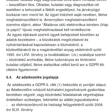
– beszállítani tilos. Oktatási, kutatási vagy diagnosztikai cél
esetében a behozatalt a Nébih engedélyezi, ha járványügyi
kockázat nem merül fel. Az ügyet intézheti saját nevében, illetve
meghatalmazottként is. Amennyiben meghatalmazottként
szeretne eljárni, akkor "Általános célú elektronikus kérelem űrlap
(e-papír)" típusú meghatalmazással kell rendelkeznie.
Az egyes eljárások szerinti ügyek befejezését követően az
adatok kezelésére – a közokiratok megőrzésével és
nyilvántartásával kapcsolatosan a köziratokról, a
közlevéltárakról és a magánlevéltári anyag védelméről szóló
1995. évi LXVI. törvény (a továbbiakban: Ltv.) szabályai szerint
– közérdekű archiválás, illetve tudományos és történelmi
kutatási céljából, illetve statisztikai célból kerül sor a GDPR 89.
cikkére figyelemmel.
6.4. Az adatkezelés jogalapja
Az adatkezelés a GDPR 6. cikk (1) bekezdés e) pontján alapul,
az Adatkezelőre ruházott közhatalmi jogosítványok gyakorlása
keretében végzett, vagy közérdekű feladatainak végrehajtása
érdekében szükséges, tekintettel az alábbi jogszabályokra:
- az élelmiszerláncról és hatósági felügyeletéről szóló 2008.
évi XLVI. törvény