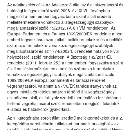
Az adatkezelés célja az Adatkezelő által az élelmiszerláncról és
hatósági felügyeletéről szóló 2008. évi XLVI. törvényben
megjelölt a nem emberi fogyasztásra szánt állati eredetű
melléktermékekre vonatkozó állategészségügyi szabályok
megállapításáról szóló 45/2012. (V. 8.) VM rendeletben, Az
Európai Parlament és a Tanács 1069/2009/EK rendelete a nem
emberi fogyasztásra szánt állati melléktermékekre és a belőlük
származó termékekre vonatkozó egészségügyi szabályok
megállapításáról és az 1774/2002/EK rendelet hatályon kívül
helyezéséről szóló rendeletben, A Bizottság 142/2011/EU
rendelete (2011. február 25.) a nem emberi fogyasztásra szánt
állati melléktermékekre és a belőlük származó termékekre
vonatkozó egészségügyi szabályok megállapításáról szóló
1069/2009/EK európai parlamenti és tanácsi rendelet
végrehajtásáról, valamint a 97/78/EK tanácsi irányelvnek az
egyes minták és tételek határon történő állat-egészségügyi
ellenőrzése alóli, az irányelv szerinti mentesítése tekintetében
történő végrehajtásáról szóló rendeletben megjelölt feladatok
ellátása és hatáskörök gyakorlása.
Az 1. kategóriába sorolt állati eredetű melléktermékeket és a 2.
kategóriába sorolt elhullott állatokat harmadik országból – az
oktatási, kutatási vagy diagnosztikai célra szánt mintákat kivéve