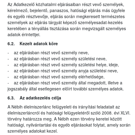
Az Adatkezelő közhatalmi eljárásaiban részt vevő személyek,
kérelmező, bejelentő, panaszos, hatósági eljárás más ügyfele
és egyéb résztvevője, eljárás során megkeresett természetes
személyek az eljárás tárgyát képező személyesadat-kezelés
keretében a tényállás tisztázása során megvizsgált személyes
adatok érintettjei.
6.2. Kezelt adatok köre
- az eljárásban részt vevő személy neve,
- az eljárásban részt vevő személy születési neve,
- az eljárásban részt vevő személy születési helye, ideje,
- az eljárásban részt vevő személy anyja születési neve,
- az eljárásban részt vevő személy elérhetősége,
- az eljárásban részt vevő személy által megadott, illetve a
jogszabály által esetlegesen előírt további személyes adatok.
6.3. Az adatkezelés célja
A Nébih élelmiszerlánc felügyeleti és irányítási feladatait az
élelmiszerláncról és hatósági felügyeletéről szóló 2008. évi XLVI.
törvény határozza meg. A Nébih ezen törvény keretei között
hatósági, nyilvántartási és egyéb eljárásokat folytat, amely során
személyes adatokat kezel.