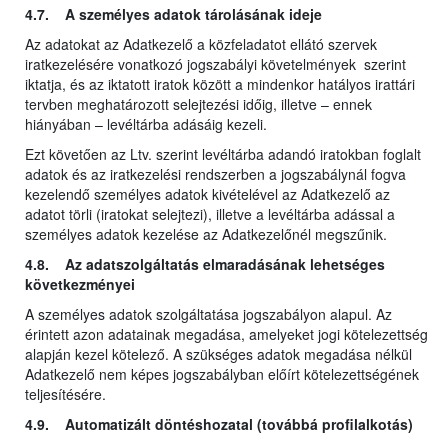
4.7. A személyes adatok tárolásának ideje
Az adatokat az Adatkezelő a közfeladatot ellátó szervek
iratkezelésére vonatkozó jogszabályi követelmények szerint
iktatja, és az iktatott iratok között a mindenkor hatályos irattári
tervben meghatározott selejtezési időig, illetve – ennek
hiányában – levéltárba adásáig kezeli.
Ezt követően az Ltv. szerint levéltárba adandó iratokban foglalt
adatok és az iratkezelési rendszerben a jogszabálynál fogva
kezelendő személyes adatok kivételével az Adatkezelő az
adatot törli (iratokat selejtezi), illetve a levéltárba adással a
személyes adatok kezelése az Adatkezelőnél megszűnik.
4.8. Az adatszolgáltatás elmaradásának lehetséges
következményei
A személyes adatok szolgáltatása jogszabályon alapul. Az
érintett azon adatainak megadása, amelyeket jogi kötelezettség
alapján kezel kötelező. A szükséges adatok megadása nélkül
Adatkezelő nem képes jogszabályban előírt kötelezettségének
teljesítésére.
4.9. Automatizált döntéshozatal (továbbá profilalkotás)