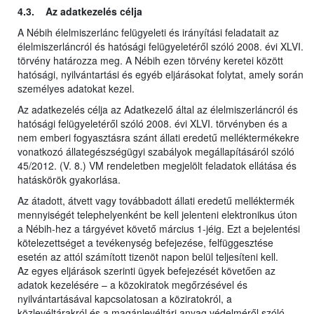
4.3. Az adatkezelés célja
A Nébih élelmiszerlánc felügyeleti és irányítási feladatait az
élelmiszerláncról és hatósági felügyeletéről szóló 2008. évi XLVI.
törvény határozza meg. A Nébih ezen törvény keretei között
hatósági, nyilvántartási és egyéb eljárásokat folytat, amely során
személyes adatokat kezel.
Az adatkezelés célja az Adatkezelő által az élelmiszerláncról és
hatósági felügyeletéről szóló 2008. évi XLVI. törvényben és a
nem emberi fogyasztásra szánt állati eredetű melléktermékekre
vonatkozó állategészségügyi szabályok megállapításáról szóló
45/2012. (V. 8.) VM rendeletben megjelölt feladatok ellátása és
hatáskörök gyakorlása.
Az átadott, átvett vagy továbbadott állati eredetű melléktermék
mennyiségét telephelyenként be kell jelenteni elektronikus úton
a Nébih-hez a tárgyévet követő március 1-jéig. Ezt a bejelentési
kötelezettséget a tevékenység befejezése, felfüggesztése
esetén az attól számított tizenöt napon belül teljesíteni kell.
Az egyes eljárások szerinti ügyek befejezését követően az
adatok kezelésére – a közokiratok megőrzésével és
nyilvántartásával kapcsolatosan a köziratokról, a
közlevéltárakról és a magánlevéltári anyag védelméről szóló