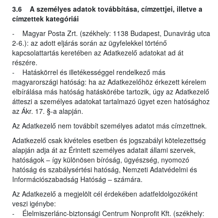
3.6 A személyes adatok továbbítása, címzettjei, illetve a
címzettek kategóriái
- Magyar Posta Zrt. (székhely: 1138 Budapest, Dunavirág utca
2-6.): az adott eljárás során az ügyfelekkel történő
kapcsolattartás keretében az Adatkezelő adatokat ad át
részére.
- Hatáskörrel és illetékességgel rendelkező más
magyarországi hatóság: ha az Adatkezelőhöz érkezett kérelem
elbírálása más hatóság hatáskörébe tartozik, úgy az Adatkezelő
átteszi a személyes adatokat tartalmazó ügyet ezen hatósághoz
az Ákr. 17. §-a alapján.
Az Adatkezelő nem továbbít személyes adatot más címzettnek.
Adatkezelő csak kivételes esetben és jogszabályi kötelezettség
alapján adja át az Érintett személyes adatait állami szervek,
hatóságok – így különösen bíróság, ügyészség, nyomozó
hatóság és szabálysértési hatóság, Nemzeti Adatvédelmi és
Információszabadság Hatóság – számára.
Az Adatkezelő a megjelölt cél érdekében adatfeldolgozóként
veszi igénybe:
- Élelmiszerlánc-biztonsági Centrum Nonprofit Kft. (székhely: