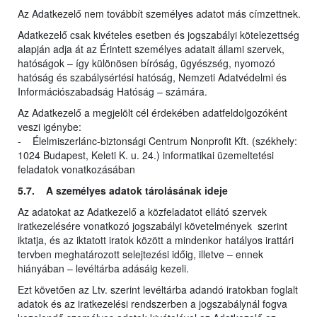
Az Adatkezelő nem továbbít személyes adatot más címzettnek.
Adatkezelő csak kivételes esetben és jogszabályi kötelezettség
alapján adja át az Érintett személyes adatait állami szervek,
hatóságok – így különösen bíróság, ügyészség, nyomozó
hatóság és szabálysértési hatóság, Nemzeti Adatvédelmi és
Információszabadság Hatóság – számára.
Az Adatkezelő a megjelölt cél érdekében adatfeldolgozóként
veszi igénybe:
- Élelmiszerlánc-biztonsági Centrum Nonprofit Kft. (székhely:
1024 Budapest, Keleti K. u. 24.) informatikai üzemeltetési
feladatok vonatkozásában
5.7. A személyes adatok tárolásának ideje
Az adatokat az Adatkezelő a közfeladatot ellátó szervek
iratkezelésére vonatkozó jogszabályi követelmények szerint
iktatja, és az iktatott iratok között a mindenkor hatályos irattári
tervben meghatározott selejtezési időig, illetve – ennek
hiányában – levéltárba adásáig kezeli.
Ezt követően az Ltv. szerint levéltárba adandó iratokban foglalt
adatok és az iratkezelési rendszerben a jogszabálynál fogva