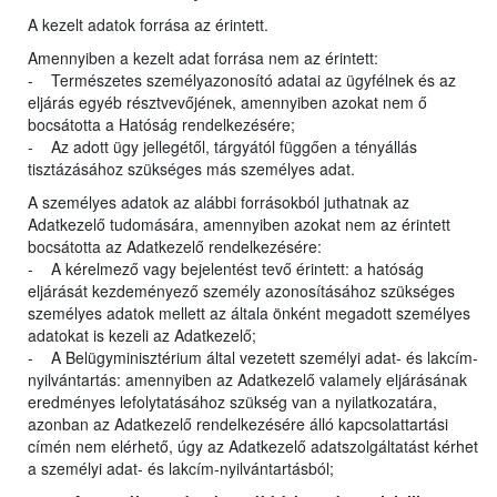
A kezelt adatok forrása az érintett.
Amennyiben a kezelt adat forrása nem az érintett:
- Természetes személyazonosító adatai az ügyfélnek és az
eljárás egyéb résztvevőjének, amennyiben azokat nem ő
bocsátotta a Hatóság rendelkezésére;
- Az adott ügy jellegétől, tárgyától függően a tényállás
tisztázásához szükséges más személyes adat.
A személyes adatok az alábbi forrásokból juthatnak az
Adatkezelő tudomására, amennyiben azokat nem az érintett
bocsátotta az Adatkezelő rendelkezésére:
- A kérelmező vagy bejelentést tevő érintett: a hatóság
eljárását kezdeményező személy azonosításához szükséges
személyes adatok mellett az általa önként megadott személyes
adatokat is kezeli az Adatkezelő;
- A Belügyminisztérium által vezetett személyi adat- és lakcím-
nyilvántartás: amennyiben az Adatkezelő valamely eljárásának
eredményes lefolytatásához szükség van a nyilatkozatára,
azonban az Adatkezelő rendelkezésére álló kapcsolattartási
címén nem elérhető, úgy az Adatkezelő adatszolgáltatást kérhet
a személyi adat- és lakcím-nyilvántartásból;