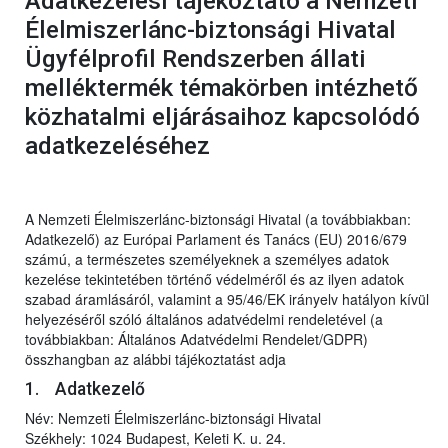
Adatkezelési tájékoztató a Nemzeti
Élelmiszerlánc-biztonsági Hivatal
Ügyfélprofil Rendszerben állati
melléktermék témakörben intézhető
közhatalmi eljárásaihoz kapcsolódó
adatkezeléséhez
A Nemzeti Élelmiszerlánc-biztonsági Hivatal (a továbbiakban:
Adatkezelő) az Európai Parlament és Tanács (EU) 2016/679
számú, a természetes személyeknek a személyes adatok
kezelése tekintetében történő védelméről és az ilyen adatok
szabad áramlásáról, valamint a 95/46/EK irányelv hatályon kívül
helyezéséről szóló általános adatvédelmi rendeletével (a
továbbiakban: Általános Adatvédelmi Rendelet/GDPR)
összhangban az alábbi tájékoztatást adja
1. Adatkezelő
Név: Nemzeti Élelmiszerlánc-biztonsági Hivatal
Székhely: 1024 Budapest, Keleti K. u. 24.