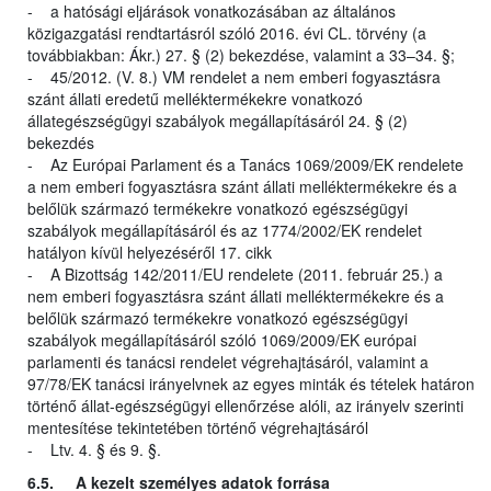
- a hatósági eljárások vonatkozásában az általános
közigazgatási rendtartásról szóló 2016. évi CL. törvény (a
továbbiakban: Ákr.) 27. § (2) bekezdése, valamint a 33–34. §;
- 45/2012. (V. 8.) VM rendelet a nem emberi fogyasztásra
szánt állati eredetű melléktermékekre vonatkozó
állategészségügyi szabályok megállapításáról 24. § (2)
bekezdés
- Az Európai Parlament és a Tanács 1069/2009/EK rendelete
a nem emberi fogyasztásra szánt állati melléktermékekre és a
belőlük származó termékekre vonatkozó egészségügyi
szabályok megállapításáról és az 1774/2002/EK rendelet
hatályon kívül helyezéséről 17. cikk
- A Bizottság 142/2011/EU rendelete (2011. február 25.) a
nem emberi fogyasztásra szánt állati melléktermékekre és a
belőlük származó termékekre vonatkozó egészségügyi
szabályok megállapításáról szóló 1069/2009/EK európai
parlamenti és tanácsi rendelet végrehajtásáról, valamint a
97/78/EK tanácsi irányelvnek az egyes minták és tételek határon
történő állat-egészségügyi ellenőrzése alóli, az irányelv szerinti
mentesítése tekintetében történő végrehajtásáról
- Ltv. 4. § és 9. §.
6.5. A kezelt személyes adatok forrása