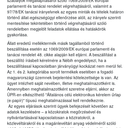
szabályok megállapításáról szóló 1069/2009/EK európai
parlamenti és tanácsi rendelet végrehajtásáról, valamint a
97/78/EK tanácsi irányelvnek az egyes minták és tételek határon
történő állat-egészségügyi ellenőrzése alóli, az irányelv szerinti
mentesítése tekintetében történő végrehajtásáról szóló
rendeletben megjelölt feladatok ellátása és hatáskörök
gyakorlása.
Állati eredetű melléktermék másik tagállamból történő
beszállítása esetén az 1069/2009/EK európai parlamenti és
tanácsi rendelet 48. cikke alapján kell eljárni. A beszállítást a
beszállító írásbeli kérelmére a Nébih engedélyezi, ha a
beszállítással kapcsolatban járványügyi kockázat nem merül fel.
Az 1. és 2. kategóriába sorolt termékek esetében a fogadó
magyarországi üzemnek bejelentési kötelezettsége is van. Az
ügyet intézheti saját nevében, illetve meghatalmazottként is.
Amennyiben meghatalmazottként szeretne eljárni, akkor az
ÜPR-en elkészíthető "Általános célú elektronikus kérelem űrlap
(e-papír)" típusú meghatalmazással kell rendelkeznie.
Az egyes eljárások szerinti ügyek befejezését követően az
adatok kezelésére – a közokiratok megőrzésével és
nyilvántartásával kapcsolatosan a köziratokról, a
közlevéltárakról és a magánlevéltári anyag védelméről szóló