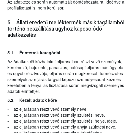
Az adatkezelés során automatizált döntéshozatalra, ideértve a
profilalkotást is, nem kerül sor.
5. Állati eredetű melléktermék másik tagállamból
történő beszállítása ügyhöz kapcsolódó
adatkezelés
5.1. Érintettek kategóriái
Az Adatkezelő közhatalmi eljárásaiban részt vevő személyek,
kérelmező, bejelentő, panaszos, hatósági eljárás más ügyfele
és egyéb résztvevője, eljárás során megkeresett természetes
személyek az eljárás tárgyát képező személyesadat-kezelés
keretében a tényállás tisztázása során megvizsgált személyes
adatok érintettjei.
5.2. Kezelt adatok köre
- az eljárásban részt vevő személy neve,
- az eljárásban részt vevő személy születési neve,
- az eljárásban részt vevő személy születési helye, ideje,
- az eljárásban részt vevő személy anyja születési neve,
- az eljárásban részt vevő személy elérhetősége,