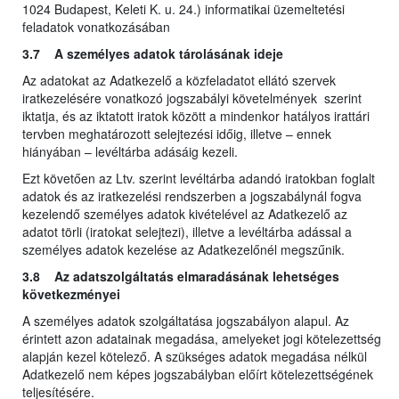
1024 Budapest, Keleti K. u. 24.) informatikai üzemeltetési
feladatok vonatkozásában
3.7 A személyes adatok tárolásának ideje
Az adatokat az Adatkezelő a közfeladatot ellátó szervek
iratkezelésére vonatkozó jogszabályi követelmények szerint
iktatja, és az iktatott iratok között a mindenkor hatályos irattári
tervben meghatározott selejtezési időig, illetve – ennek
hiányában – levéltárba adásáig kezeli.
Ezt követően az Ltv. szerint levéltárba adandó iratokban foglalt
adatok és az iratkezelési rendszerben a jogszabálynál fogva
kezelendő személyes adatok kivételével az Adatkezelő az
adatot törli (iratokat selejtezi), illetve a levéltárba adással a
személyes adatok kezelése az Adatkezelőnél megszűnik.
3.8 Az adatszolgáltatás elmaradásának lehetséges
következményei
A személyes adatok szolgáltatása jogszabályon alapul. Az
érintett azon adatainak megadása, amelyeket jogi kötelezettség
alapján kezel kötelező. A szükséges adatok megadása nélkül
Adatkezelő nem képes jogszabályban előírt kötelezettségének
teljesítésére.