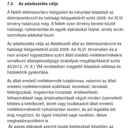
7.3. Az adatkezelés célja
A Nébih élelmiszerlánc felügyeleti és irányítási feladatait az
élelmiszerláncról és hatósági felügyeletéről szóló 2008. évi XLVI.
törvény határozza meg. A Nébih ezen törvény keretei között
hatósági, nyilvántartási és egyéb eljárásokat folytat, amely során
személyes adatokat kezel.
Az adatkezelés célja az Adatkezelő által az élelmiszerláncról és
hatósági felügyeletéről szóló 2008. évi XLVI. törvényben és a
nem emberi fogyasztásra szánt állati eredetű melléktermékekre
vonatkozó állategészségügyi szabályok megállapításáról szóló
45/2012. (V. 8.) VM rendeletben megjelölt feladatok ellátása és
hatáskörök gyakorlása.
Az állati eredetű melléktermék tulajdonosa, valamint az állati
eredetű melléktermékek szállítását, kezelését, tárolását,
feldolgozását, forgalomba hozatalát, értékesítését,
felhasználását vagy ártalmatlanítását végző minden üzemeltető
köteles a keletkezett, átvett vagy továbbadott állati eredetű
melléktermékekről nyilvántartást vezetni, és azt legalább két
évig megőrizni. Az ügyet intézheti saját nevében, illetve
meghatalmazottként is.
Az egyes eljárások szerinti ügyek befejezését követően az