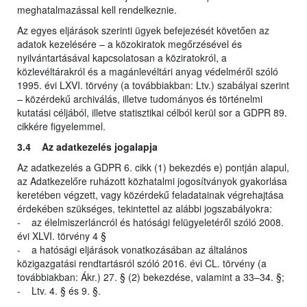
meghatalmazással kell rendelkeznie.
Az egyes eljárások szerinti ügyek befejezését követően az
adatok kezelésére – a közokiratok megőrzésével és
nyilvántartásával kapcsolatosan a köziratokról, a
közlevéltárakról és a magánlevéltári anyag védelméről szóló
1995. évi LXVI. törvény (a továbbiakban: Ltv.) szabályai szerint
– közérdekű archiválás, illetve tudományos és történelmi
kutatási céljából, illetve statisztikai célból kerül sor a GDPR 89.
cikkére figyelemmel.
3.4 Az adatkezelés jogalapja
Az adatkezelés a GDPR 6. cikk (1) bekezdés e) pontján alapul,
az Adatkezelőre ruházott közhatalmi jogosítványok gyakorlása
keretében végzett, vagy közérdekű feladatainak végrehajtása
érdekében szükséges, tekintettel az alábbi jogszabályokra:
- az élelmiszerláncról és hatósági felügyeletéről szóló 2008.
évi XLVI. törvény 4 §
- a hatósági eljárások vonatkozásában az általános
közigazgatási rendtartásról szóló 2016. évi CL. törvény (a
továbbiakban: Ákr.) 27. § (2) bekezdése, valamint a 33–34. §;
- Ltv. 4. § és 9. §.