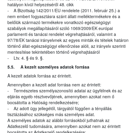
hatályon kívül helyezéséről 48. cikk
- A Bizottság 142/2011/EU rendelete (2011. február 25.) a
nem emberi fogyasztásra szánt állati melléktermékekre és a
belőlük származó termékekre vonatkozó egészségügyi
szabályok megállapításáról szóló 1069/2009/EK európai
parlamenti és tanácsi rendelet végrehajtásáról, valamint a
97/78/EK tanácsi irányelvnek az egyes minták és tételek határon
történő állat-egészségügyi ellenőrzése alóli, az irányelv szerinti
mentesítése tekintetében történő végrehajtásáról
- Ltv. 4. § és 9. §.
5.5. A kezelt személyes adatok forrása
A kezelt adatok forrása az érintett.
Amennyiben a kezelt adat forrása nem az érintett:
- Természetes személyazonosító adatai az ügyfélnek és az
eljárás egyéb résztvevőjének, amennyiben azokat nem ő
bocsátotta a Hatóság rendelkezésére;
- Az adott ügy jellegétől, tárgyától függően a tényállás
tisztázásához szükséges más személyes adat.
A személyes adatok az alábbi forrásokból juthatnak az
Adatkezelő tudomására, amennyiben azokat nem az érintett
bocsátotta az Adatkezelő rendelkezésére: