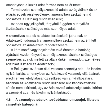
Amennyiben a kezelt adat forrása nem az érintett:
- Természetes személyazonosító adatai az ügyfélnek és az
eljárás egyéb résztvevőjének, amennyiben azokat nem ő
bocsátotta a Hatóság rendelkezésére;
- Az adott ügy jellegétől, tárgyától függően a tényállás
tisztázásához szükséges más személyes adat.
A személyes adatok az alábbi forrásokból juthatnak az
Adatkezelő tudomására, amennyiben azokat nem az érintett
bocsátotta az Adatkezelő rendelkezésére:
- A kérelmező vagy bejelentést tevő érintett: a hatóság
eljárását kezdeményező személy azonosításához szükséges
személyes adatok mellett az általa önként megadott személyes
adatokat is kezeli az Adatkezelő;
- A Belügyminisztérium által vezetett személyi adat- és lakcím-
nyilvántartás: amennyiben az Adatkezelő valamely eljárásának
eredményes lefolytatásához szükség van a nyilatkozatára,
azonban az Adatkezelő rendelkezésére álló kapcsolattartási
címén nem elérhető, úgy az Adatkezelő adatszolgáltatást kérhet
a személyi adat- és lakcím-nyilvántartásból;
4.6. A személyes adatok továbbítása, címzettjei, illetve a
címzettek kategóriái