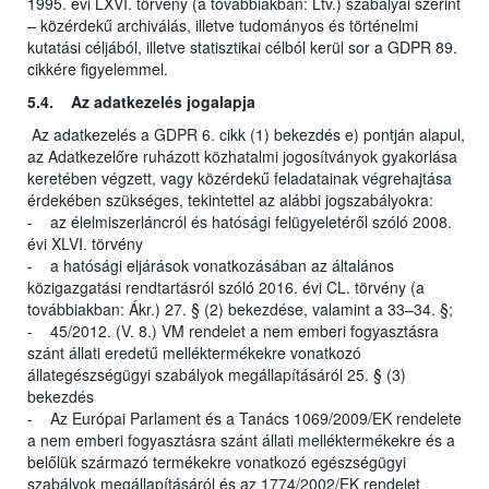
1995. évi LXVI. törvény (a továbbiakban: Ltv.) szabályai szerint
– közérdekű archiválás, illetve tudományos és történelmi
kutatási céljából, illetve statisztikai célból kerül sor a GDPR 89.
cikkére figyelemmel.
5.4. Az adatkezelés jogalapja
Az adatkezelés a GDPR 6. cikk (1) bekezdés e) pontján alapul,
az Adatkezelőre ruházott közhatalmi jogosítványok gyakorlása
keretében végzett, vagy közérdekű feladatainak végrehajtása
érdekében szükséges, tekintettel az alábbi jogszabályokra:
- az élelmiszerláncról és hatósági felügyeletéről szóló 2008.
évi XLVI. törvény
- a hatósági eljárások vonatkozásában az általános
közigazgatási rendtartásról szóló 2016. évi CL. törvény (a
továbbiakban: Ákr.) 27. § (2) bekezdése, valamint a 33–34. §;
- 45/2012. (V. 8.) VM rendelet a nem emberi fogyasztásra
szánt állati eredetű melléktermékekre vonatkozó
állategészségügyi szabályok megállapításáról 25. § (3)
bekezdés
- Az Európai Parlament és a Tanács 1069/2009/EK rendelete
a nem emberi fogyasztásra szánt állati melléktermékekre és a
belőlük származó termékekre vonatkozó egészségügyi
szabályok megállapításáról és az 1774/2002/EK rendelet