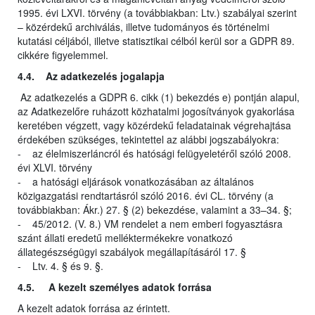
1995. évi LXVI. törvény (a továbbiakban: Ltv.) szabályai szerint
– közérdekű archiválás, illetve tudományos és történelmi
kutatási céljából, illetve statisztikai célból kerül sor a GDPR 89.
cikkére figyelemmel.
4.4. Az adatkezelés jogalapja
Az adatkezelés a GDPR 6. cikk (1) bekezdés e) pontján alapul,
az Adatkezelőre ruházott közhatalmi jogosítványok gyakorlása
keretében végzett, vagy közérdekű feladatainak végrehajtása
érdekében szükséges, tekintettel az alábbi jogszabályokra:
- az élelmiszerláncról és hatósági felügyeletéről szóló 2008.
évi XLVI. törvény
- a hatósági eljárások vonatkozásában az általános
közigazgatási rendtartásról szóló 2016. évi CL. törvény (a
továbbiakban: Ákr.) 27. § (2) bekezdése, valamint a 33–34. §;
- 45/2012. (V. 8.) VM rendelet a nem emberi fogyasztásra
szánt állati eredetű melléktermékekre vonatkozó
állategészségügyi szabályok megállapításáról 17. §
- Ltv. 4. § és 9. §.
4.5. A kezelt személyes adatok forrása
A kezelt adatok forrása az érintett.