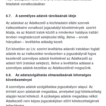
feladatok vonatkozásában
6.7. A személyes adatok tárolásának ideje
Az adatokat az Adatkezelő a közfeladatot ellátó szervek
iratkezelésére vonatkozó jogszabályi követelmények szerint
iktatja, és az iktatott iratok között a mindenkor hatályos irattári
tervben meghatározott selejtezési időig, illetve – ennek
hiányában – levéltárba adásáig kezeli.
Ezt követően az Ltv. szerint levéltárba adandó iratokban foglalt
adatok és az iratkezelési rendszerben a jogszabálynál fogva
kezelendő személyes adatok kivételével az Adatkezelő az
adatot törli (iratokat selejtezi), illetve a levéltárba adással a
személyes adatok kezelése az Adatkezelőnél megszűnik.
6.8. Az adatszolgáltatás elmaradásának lehetséges
következményei
A személyes adatok szolgáltatása jogszabályon alapul. Az
érintett azon adatainak megadása, amelyeket jogi kötelezettség
alapján kezel kötelező. A szükséges adatok megadása nélkül
Adatkezelő nem képes jogszabályban előírt kötelezettségének
teljesítésére.