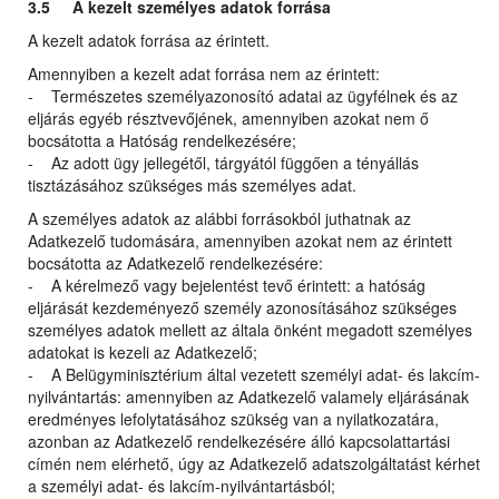
3.5 A kezelt személyes adatok forrása
A kezelt adatok forrása az érintett.
Amennyiben a kezelt adat forrása nem az érintett:
- Természetes személyazonosító adatai az ügyfélnek és az
eljárás egyéb résztvevőjének, amennyiben azokat nem ő
bocsátotta a Hatóság rendelkezésére;
- Az adott ügy jellegétől, tárgyától függően a tényállás
tisztázásához szükséges más személyes adat.
A személyes adatok az alábbi forrásokból juthatnak az
Adatkezelő tudomására, amennyiben azokat nem az érintett
bocsátotta az Adatkezelő rendelkezésére:
- A kérelmező vagy bejelentést tevő érintett: a hatóság
eljárását kezdeményező személy azonosításához szükséges
személyes adatok mellett az általa önként megadott személyes
adatokat is kezeli az Adatkezelő;
- A Belügyminisztérium által vezetett személyi adat- és lakcím-
nyilvántartás: amennyiben az Adatkezelő valamely eljárásának
eredményes lefolytatásához szükség van a nyilatkozatára,
azonban az Adatkezelő rendelkezésére álló kapcsolattartási
címén nem elérhető, úgy az Adatkezelő adatszolgáltatást kérhet
a személyi adat- és lakcím-nyilvántartásból;