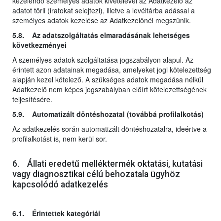
kezelendő személyes adatok kivételével az Adatkezelő az
adatot törli (iratokat selejtezi), illetve a levéltárba adással a
személyes adatok kezelése az Adatkezelőnél megszűnik.
5.8. Az adatszolgáltatás elmaradásának lehetséges
következményei
A személyes adatok szolgáltatása jogszabályon alapul. Az
érintett azon adatainak megadása, amelyeket jogi kötelezettség
alapján kezel kötelező. A szükséges adatok megadása nélkül
Adatkezelő nem képes jogszabályban előírt kötelezettségének
teljesítésére.
5.9. Automatizált döntéshozatal (továbbá profilalkotás)
Az adatkezelés során automatizált döntéshozatalra, ideértve a
profilalkotást is, nem kerül sor.
6. Állati eredetű melléktermék oktatási, kutatási
vagy diagnosztikai célú behozatala ügyhöz
kapcsolódó adatkezelés
6.1. Érintettek kategóriái