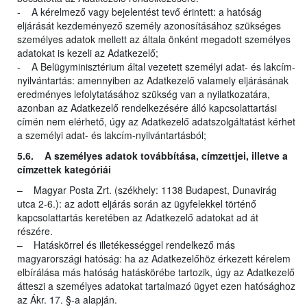
- A kérelmező vagy bejelentést tevő érintett: a hatóság
eljárását kezdeményező személy azonosításához szükséges
személyes adatok mellett az általa önként megadott személyes
adatokat is kezeli az Adatkezelő;
- A Belügyminisztérium által vezetett személyi adat- és lakcím-
nyilvántartás: amennyiben az Adatkezelő valamely eljárásának
eredményes lefolytatásához szükség van a nyilatkozatára,
azonban az Adatkezelő rendelkezésére álló kapcsolattartási
címén nem elérhető, úgy az Adatkezelő adatszolgáltatást kérhet
a személyi adat- és lakcím-nyilvántartásból;
5.6. A személyes adatok továbbítása, címzettjei, illetve a
címzettek kategóriái
– Magyar Posta Zrt. (székhely: 1138 Budapest, Dunavirág
utca 2-6.): az adott eljárás során az ügyfelekkel történő
kapcsolattartás keretében az Adatkezelő adatokat ad át
részére.
– Hatáskörrel és illetékességgel rendelkező más
magyarországi hatóság: ha az Adatkezelőhöz érkezett kérelem
elbírálása más hatóság hatáskörébe tartozik, úgy az Adatkezelő
átteszi a személyes adatokat tartalmazó ügyet ezen hatósághoz
az Ákr. 17. §-a alapján.