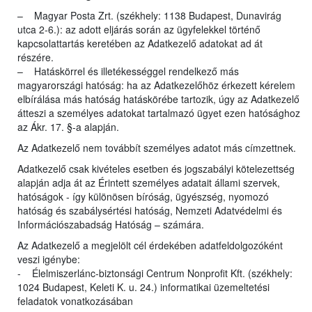
– Magyar Posta Zrt. (székhely: 1138 Budapest, Dunavirág
utca 2-6.): az adott eljárás során az ügyfelekkel történő
kapcsolattartás keretében az Adatkezelő adatokat ad át
részére.
– Hatáskörrel és illetékességgel rendelkező más
magyarországi hatóság: ha az Adatkezelőhöz érkezett kérelem
elbírálása más hatóság hatáskörébe tartozik, úgy az Adatkezelő
átteszi a személyes adatokat tartalmazó ügyet ezen hatósághoz
az Ákr. 17. §-a alapján.
Az Adatkezelő nem továbbít személyes adatot más címzettnek.
Adatkezelő csak kivételes esetben és jogszabályi kötelezettség
alapján adja át az Érintett személyes adatait állami szervek,
hatóságok - így különösen bíróság, ügyészség, nyomozó
hatóság és szabálysértési hatóság, Nemzeti Adatvédelmi és
Információszabadság Hatóság – számára.
Az Adatkezelő a megjelölt cél érdekében adatfeldolgozóként
veszi igénybe:
- Élelmiszerlánc-biztonsági Centrum Nonprofit Kft. (székhely:
1024 Budapest, Keleti K. u. 24.) informatikai üzemeltetési
feladatok vonatkozásában