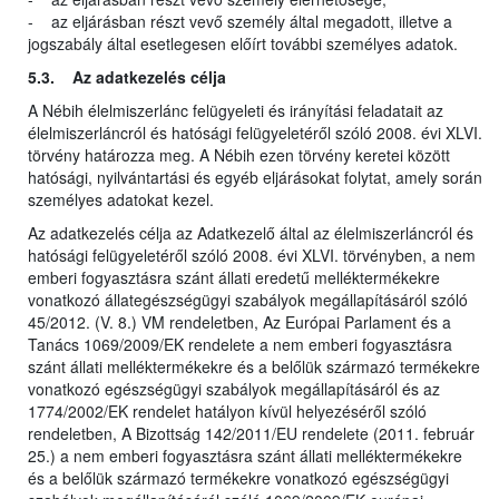
- az eljárásban részt vevő személy által megadott, illetve a
jogszabály által esetlegesen előírt további személyes adatok.
5.3. Az adatkezelés célja
A Nébih élelmiszerlánc felügyeleti és irányítási feladatait az
élelmiszerláncról és hatósági felügyeletéről szóló 2008. évi XLVI.
törvény határozza meg. A Nébih ezen törvény keretei között
hatósági, nyilvántartási és egyéb eljárásokat folytat, amely során
személyes adatokat kezel.
Az adatkezelés célja az Adatkezelő által az élelmiszerláncról és
hatósági felügyeletéről szóló 2008. évi XLVI. törvényben, a nem
emberi fogyasztásra szánt állati eredetű melléktermékekre
vonatkozó állategészségügyi szabályok megállapításáról szóló
45/2012. (V. 8.) VM rendeletben, Az Európai Parlament és a
Tanács 1069/2009/EK rendelete a nem emberi fogyasztásra
szánt állati melléktermékekre és a belőlük származó termékekre
vonatkozó egészségügyi szabályok megállapításáról és az
1774/2002/EK rendelet hatályon kívül helyezéséről szóló
rendeletben, A Bizottság 142/2011/EU rendelete (2011. február
25.) a nem emberi fogyasztásra szánt állati melléktermékekre
és a belőlük származó termékekre vonatkozó egészségügyi