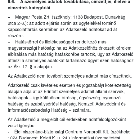
6.6. A személyes adatok továbbítása, címzettjei, illetve a
címzettek kategóriái
– Magyar Posta Zrt. (székhely: 1138 Budapest, Dunavirág
utca 2-6.): az adott eljárás során az ügyfelekkel történő
kapcsolattartás keretében az Adatkezelő adatokat ad át
részére.
– Hatáskörrel és illetékességgel rendelkező más
magyarországi hatóság: ha az Adatkezelőhöz érkezett kérelem
elbírálása más hatóság hatáskörébe tartozik, úgy az Adatkezelő
átteszi a személyes adatokat tartalmazó ügyet ezen hatósághoz
az Ákr. 17. §-a alapján.
Az Adatkezelő nem továbbít személyes adatot más címzettnek.
Adatkezelő csak kivételes esetben és jogszabályi kötelezettség
alapján adja át az Érintett személyes adatait állami szervek,
hatóságok – így különösen bíróság, ügyészség, nyomozó
hatóság és szabálysértési hatóság, Nemzeti Adatvédelmi és
Információszabadság Hatóság – számára.
Az Adatkezelő a megjelölt cél érdekében adatfeldolgozóként
veszi igénybe:
- Élelmiszerlánc-biztonsági Centrum Nonprofit Kft. (székhely:
1024 Budapest, Keleti K. u. 24.) informatikai üzemeltetési