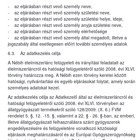
- az eljárásban részt vevő személy neve,
- az eljárásban részt vevő személy születési neve,
- az eljárásban részt vevő személy születési helye, ideje,
- az eljárásban részt vevő személy anyja születési neve,
- az eljárásban részt vevő személy elérhetősége
- az eljárásban részt vevő személy által megadott, illetve a
jogszabály által esetlegesen előírt további személyes adatok
6.3. Az adatkezelés célja
A Nébih élelmiszerlánc felügyeleti és irányítási feladatait az
élelmiszerláncról és hatósági felügyeletéről szóló 2008. évi XLVI.
törvény határozza meg. A Nébih ezen törvény keretei között
hatósági, nyilvántartási és egyéb eljárásokat folytat, amely során
személyes adatokat kezel.
Az adatkezelés célja az Adatkezelő által az élelmiszerláncról és
hatósági felügyeletéről szóló 2008. évi XLVI. törvényben az
állatgyógyászati termékekről szóló 128/2009. (X. 6.) FVM
rendelet 5. §, 12. -15. §, valamint a 22. § - 26. §-ban, az emberi,
illetve állatgyógyászati felhasználásra szánt gyógyszerek
engedélyezésére és felügyeletére vonatkozó közösségi
eljárások meghatározásáról és az Európai Gyógyszerügynökség