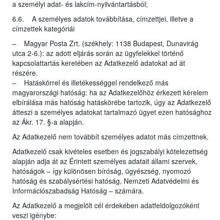
a személyi adat- és lakcím-nyilvántartásból;
6.6. A személyes adatok továbbítása, címzettjei, illetve a
címzettek kategóriái
– Magyar Posta Zrt. (székhely: 1138 Budapest, Dunavirág
utca 2-6.): az adott eljárás során az ügyfelekkel történő
kapcsolattartás keretében az Adatkezelő adatokat ad át
részére.
– Hatáskörrel és illetékességgel rendelkező más
magyarországi hatóság: ha az Adatkezelőhöz érkezett kérelem
elbírálása más hatóság hatáskörébe tartozik, úgy az Adatkezelő
átteszi a személyes adatokat tartalmazó ügyet ezen hatósághoz
az Ákr. 17. §-a alapján.
Az Adatkezelő nem továbbít személyes adatot más címzettnek.
Adatkezelő csak kivételes esetben és jogszabályi kötelezettség
alapján adja át az Érintett személyes adatait állami szervek,
hatóságok – így különösen bíróság, ügyészség, nyomozó
hatóság és szabálysértési hatóság, Nemzeti Adatvédelmi és
Információszabadság Hatóság – számára.
Az Adatkezelő a megjelölt cél érdekében adatfeldolgozóként
veszi igénybe: