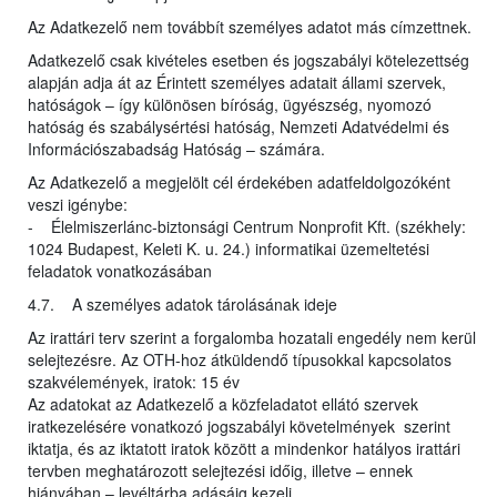
Az Adatkezelő nem továbbít személyes adatot más címzettnek.
Adatkezelő csak kivételes esetben és jogszabályi kötelezettség
alapján adja át az Érintett személyes adatait állami szervek,
hatóságok – így különösen bíróság, ügyészség, nyomozó
hatóság és szabálysértési hatóság, Nemzeti Adatvédelmi és
Információszabadság Hatóság – számára.
Az Adatkezelő a megjelölt cél érdekében adatfeldolgozóként
veszi igénybe:
- Élelmiszerlánc-biztonsági Centrum Nonprofit Kft. (székhely:
1024 Budapest, Keleti K. u. 24.) informatikai üzemeltetési
feladatok vonatkozásában
4.7. A személyes adatok tárolásának ideje
Az irattári terv szerint a forgalomba hozatali engedély nem kerül
selejtezésre. Az OTH-hoz átküldendő típusokkal kapcsolatos
szakvélemények, iratok: 15 év
Az adatokat az Adatkezelő a közfeladatot ellátó szervek
iratkezelésére vonatkozó jogszabályi követelmények szerint
iktatja, és az iktatott iratok között a mindenkor hatályos irattári
tervben meghatározott selejtezési időig, illetve – ennek
hiányában – levéltárba adásáig kezeli.