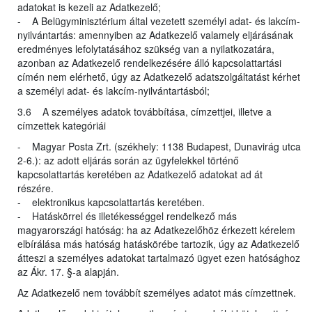
adatokat is kezeli az Adatkezelő;
- A Belügyminisztérium által vezetett személyi adat- és lakcím-
nyilvántartás: amennyiben az Adatkezelő valamely eljárásának
eredményes lefolytatásához szükség van a nyilatkozatára,
azonban az Adatkezelő rendelkezésére álló kapcsolattartási
címén nem elérhető, úgy az Adatkezelő adatszolgáltatást kérhet
a személyi adat- és lakcím-nyilvántartásból;
3.6 A személyes adatok továbbítása, címzettjei, illetve a
címzettek kategóriái
- Magyar Posta Zrt. (székhely: 1138 Budapest, Dunavirág utca
2-6.): az adott eljárás során az ügyfelekkel történő
kapcsolattartás keretében az Adatkezelő adatokat ad át
részére.
- elektronikus kapcsolattartás keretében.
- Hatáskörrel és illetékességgel rendelkező más
magyarországi hatóság: ha az Adatkezelőhöz érkezett kérelem
elbírálása más hatóság hatáskörébe tartozik, úgy az Adatkezelő
átteszi a személyes adatokat tartalmazó ügyet ezen hatósághoz
az Ákr. 17. §-a alapján.
Az Adatkezelő nem továbbít személyes adatot más címzettnek.