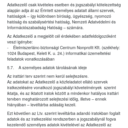
Adatkezelő csak kivételes esetben és jogszabályi kötelezettség
alapján adja át az Érintett személyes adatait állami szervek,
hatóságok – így különösen bíróság, ügyészség, nyomozó
hatóság és szabálysértési hatóság, Nemzeti Adatvédelmi és
Információszabadság Hatóság – számára.
Az Adatkezelő a megjelölt cél érdekében adatfeldolgozóként
veszi igénybe:
- Élelmiszerlánc-biztonsági Centrum Nonprofit Kft. (székhely:
1024 Budapest, Keleti K. u. 24.) informatikai üzemeltetési
feladatok vonatkozásában
5.7. A személyes adatok tárolásának ideje
Az irattári terv szerint nem kerül selejtezésre.
Az adatokat az Adatkezelő a közfeladatot ellátó szervek
iratkezelésére vonatkozó jogszabályi követelmények szerint
iktatja, és az iktatott iratok között a mindenkor hatályos irattári
tervben meghatározott selejtezési időig, illetve – ennek
hiányában – levéltárba adásáig kezeli.
Ezt követően az Ltv. szerint levéltárba adandó iratokban foglalt
adatok és az iratkezelési rendszerben a jogszabálynál fogva
kezelendő személyes adatok kivételével az Adatkezelő az