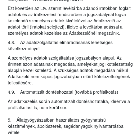
Ezt követően az Ltv. szerint levéltárba adandó iratokban foglalt
adatok és az iratkezelési rendszerben a jogszabálynál fogva
kezelendő személyes adatok kivételével az Adatkezelő az
adatot törli (iratokat selejtezi), illetve a levéltárba adással a
személyes adatok kezelése az Adatkezelőnél megszűnik.
4.8. Az adatszolgáltatás elmaradásának lehetséges
következményei
A személyes adatok szolgáltatása jogszabályon alapul. Az
érintett azon adatainak megadása, amelyeket jogi kötelezettség
alapján kezel kötelező. A szükséges adatok megadása nélkül
Adatkezelő nem képes jogszabályban előírt kötelezettségének
teljesítésére.
4.9. Automatizált döntéshozatal (továbbá profilalkotás)
Az adatkezelés során automatizált döntéshozatalra, ideértve a
profilalkotást is, nem kerül sor.
5. Állatgyógyászatban használatos gyógyhatású
készítmények, ápolószerek, segédanyagok nyilvántartásba
vétele