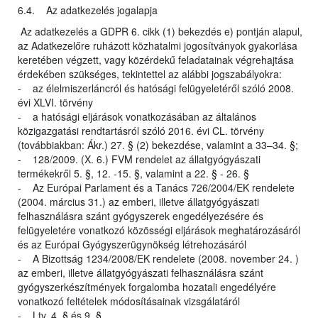
6.4. Az adatkezelés jogalapja
Az adatkezelés a GDPR 6. cikk (1) bekezdés e) pontján alapul,
az Adatkezelőre ruházott közhatalmi jogosítványok gyakorlása
keretében végzett, vagy közérdekű feladatainak végrehajtása
érdekében szükséges, tekintettel az alábbi jogszabályokra:
- az élelmiszerláncról és hatósági felügyeletéről szóló 2008.
évi XLVI. törvény
- a hatósági eljárások vonatkozásában az általános
közigazgatási rendtartásról szóló 2016. évi CL. törvény
(továbbiakban: Ákr.) 27. § (2) bekezdése, valamint a 33–34. §;
- 128/2009. (X. 6.) FVM rendelet az állatgyógyászati
termékekről 5. §, 12. -15. §, valamint a 22. § - 26. §
- Az Európai Parlament és a Tanács 726/2004/EK rendelete
(2004. március 31.) az emberi, illetve állatgyógyászati
felhasználásra szánt gyógyszerek engedélyezésére és
felügyeletére vonatkozó közösségi eljárások meghatározásáról
és az Európai Gyógyszerügynökség létrehozásáról
- A Bizottság 1234/2008/EK rendelete (2008. november 24. )
az emberi, illetve állatgyógyászati felhasználásra szánt
gyógyszerkészítmények forgalomba hozatali engedélyére
vonatkozó feltételek módosításainak vizsgálatáról
- Ltv. 4. § és 9. §.