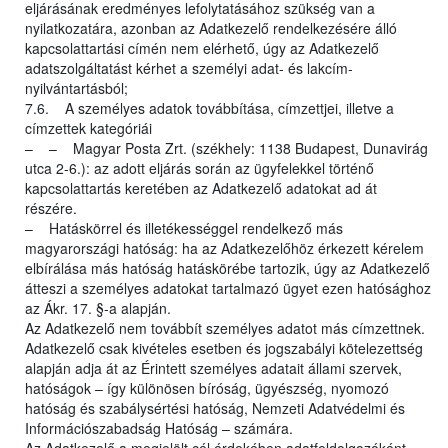
eljárásának eredményes lefolytatásához szükség van a
nyilatkozatára, azonban az Adatkezelő rendelkezésére álló
kapcsolattartási címén nem elérhető, úgy az Adatkezelő
adatszolgáltatást kérhet a személyi adat- és lakcím-
nyilvántartásból;
7.6. A személyes adatok továbbítása, címzettjei, illetve a
címzettek kategóriái
– – Magyar Posta Zrt. (székhely: 1138 Budapest, Dunavirág
utca 2-6.): az adott eljárás során az ügyfelekkel történő
kapcsolattartás keretében az Adatkezelő adatokat ad át
részére.
– Hatáskörrel és illetékességgel rendelkező más
magyarországi hatóság: ha az Adatkezelőhöz érkezett kérelem
elbírálása más hatóság hatáskörébe tartozik, úgy az Adatkezelő
átteszi a személyes adatokat tartalmazó ügyet ezen hatósághoz
az Ákr. 17. §-a alapján.
Az Adatkezelő nem továbbít személyes adatot más címzettnek.
Adatkezelő csak kivételes esetben és jogszabályi kötelezettség
alapján adja át az Érintett személyes adatait állami szervek,
hatóságok – így különösen bíróság, ügyészség, nyomozó
hatóság és szabálysértési hatóság, Nemzeti Adatvédelmi és
Információszabadság Hatóság – számára.