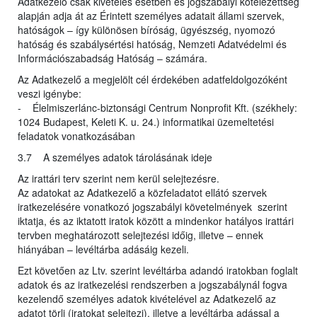
Adatkezelő csak kivételes esetben és jogszabályi kötelezettség
alapján adja át az Érintett személyes adatait állami szervek,
hatóságok – így különösen bíróság, ügyészség, nyomozó
hatóság és szabálysértési hatóság, Nemzeti Adatvédelmi és
Információszabadság Hatóság – számára.
Az Adatkezelő a megjelölt cél érdekében adatfeldolgozóként
veszi igénybe:
- Élelmiszerlánc-biztonsági Centrum Nonprofit Kft. (székhely:
1024 Budapest, Keleti K. u. 24.) informatikai üzemeltetési
feladatok vonatkozásában
3.7 A személyes adatok tárolásának ideje
Az irattári terv szerint nem kerül selejtezésre.
Az adatokat az Adatkezelő a közfeladatot ellátó szervek
iratkezelésére vonatkozó jogszabályi követelmények szerint
iktatja, és az iktatott iratok között a mindenkor hatályos irattári
tervben meghatározott selejtezési időig, illetve – ennek
hiányában – levéltárba adásáig kezeli.
Ezt követően az Ltv. szerint levéltárba adandó iratokban foglalt
adatok és az iratkezelési rendszerben a jogszabálynál fogva
kezelendő személyes adatok kivételével az Adatkezelő az
adatot törli (iratokat selejtezi), illetve a levéltárba adással a