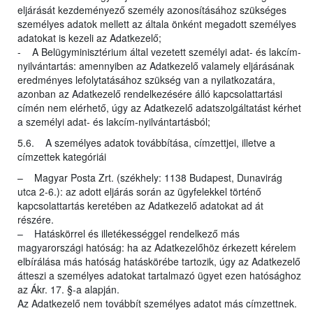
eljárását kezdeményező személy azonosításához szükséges
személyes adatok mellett az általa önként megadott személyes
adatokat is kezeli az Adatkezelő;
- A Belügyminisztérium által vezetett személyi adat- és lakcím-
nyilvántartás: amennyiben az Adatkezelő valamely eljárásának
eredményes lefolytatásához szükség van a nyilatkozatára,
azonban az Adatkezelő rendelkezésére álló kapcsolattartási
címén nem elérhető, úgy az Adatkezelő adatszolgáltatást kérhet
a személyi adat- és lakcím-nyilvántartásból;
5.6. A személyes adatok továbbítása, címzettjei, illetve a
címzettek kategóriái
– Magyar Posta Zrt. (székhely: 1138 Budapest, Dunavirág
utca 2-6.): az adott eljárás során az ügyfelekkel történő
kapcsolattartás keretében az Adatkezelő adatokat ad át
részére.
– Hatáskörrel és illetékességgel rendelkező más
magyarországi hatóság: ha az Adatkezelőhöz érkezett kérelem
elbírálása más hatóság hatáskörébe tartozik, úgy az Adatkezelő
átteszi a személyes adatokat tartalmazó ügyet ezen hatósághoz
az Ákr. 17. §-a alapján.
Az Adatkezelő nem továbbít személyes adatot más címzettnek.