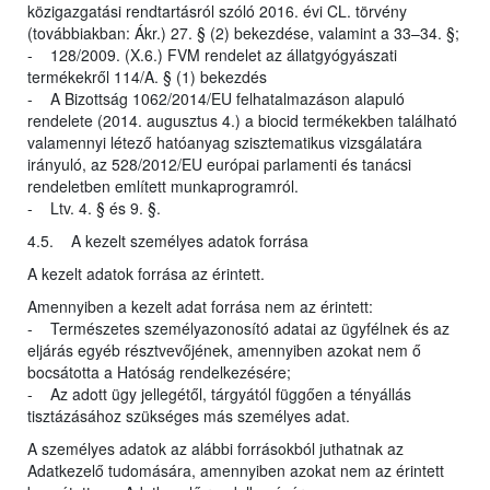
közigazgatási rendtartásról szóló 2016. évi CL. törvény
(továbbiakban: Ákr.) 27. § (2) bekezdése, valamint a 33–34. §;
- 128/2009. (X.6.) FVM rendelet az állatgyógyászati
termékekről 114/A. § (1) bekezdés
- A Bizottság 1062/2014/EU felhatalmazáson alapuló
rendelete (2014. augusztus 4.) a biocid termékekben található
valamennyi létező hatóanyag szisztematikus vizsgálatára
irányuló, az 528/2012/EU európai parlamenti és tanácsi
rendeletben említett munkaprogramról.
- Ltv. 4. § és 9. §.
4.5. A kezelt személyes adatok forrása
A kezelt adatok forrása az érintett.
Amennyiben a kezelt adat forrása nem az érintett:
- Természetes személyazonosító adatai az ügyfélnek és az
eljárás egyéb résztvevőjének, amennyiben azokat nem ő
bocsátotta a Hatóság rendelkezésére;
- Az adott ügy jellegétől, tárgyától függően a tényállás
tisztázásához szükséges más személyes adat.
A személyes adatok az alábbi forrásokból juthatnak az
Adatkezelő tudomására, amennyiben azokat nem az érintett