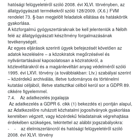
hatósági felügyeletéről szóló 2008. évi XLVI. törvényben, az
állatgyógyászati termékekről szóló 128/2009. (X.6.) FVM
rendelet 73. §-ban megjelölt feladatok ellátása és hatáskörök
gyakorlása.
A közforgalmú gyógyszertáraknak be kell jelenteniük a Nébih
felé az állatgyógyászati készítmény forgalmazásának
tevékenységét.
Az egyes eljárások szerinti ügyek befejezését követően az
adatok kezelésére – a közokiratok megőrzésével és
nyilvántartásával kapcsolatosan a köziratokról, a
közlevéltárakról és a magánlevéltári anyag védelméről szóló
1995. évi LXVI. törvény (a továbbiakban: Ltv.) szabályai szerint
– közérdekű archiválás, illetve tudományos és történelmi
kutatási céljából, illetve statisztikai célból kerül sor a GDPR 89.
cikkére figyelemmel.
7.4. Az adatkezelés jogalapja
Az adatkezelés a GDPR 6. cikk (1) bekezdés e) pontján alapul,
az Adatkezelőre ruházott közhatalmi jogosítványok gyakorlása
keretében végzett, vagy közérdekű feladatainak végrehajtása
érdekében szükséges, tekintettel az alábbi jogszabályokra:
- - az élelmiszerláncról és hatósági felügyeletéről szóló
2008. évi XLVI. törvény