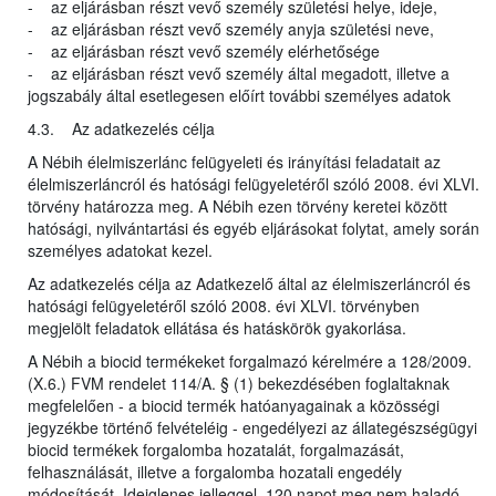
- az eljárásban részt vevő személy születési helye, ideje,
- az eljárásban részt vevő személy anyja születési neve,
- az eljárásban részt vevő személy elérhetősége
- az eljárásban részt vevő személy által megadott, illetve a
jogszabály által esetlegesen előírt további személyes adatok
4.3. Az adatkezelés célja
A Nébih élelmiszerlánc felügyeleti és irányítási feladatait az
élelmiszerláncról és hatósági felügyeletéről szóló 2008. évi XLVI.
törvény határozza meg. A Nébih ezen törvény keretei között
hatósági, nyilvántartási és egyéb eljárásokat folytat, amely során
személyes adatokat kezel.
Az adatkezelés célja az Adatkezelő által az élelmiszerláncról és
hatósági felügyeletéről szóló 2008. évi XLVI. törvényben
megjelölt feladatok ellátása és hatáskörök gyakorlása.
A Nébih a biocid termékeket forgalmazó kérelmére a 128/2009.
(X.6.) FVM rendelet 114/A. § (1) bekezdésében foglaltaknak
megfelelően - a biocid termék hatóanyagainak a közösségi
jegyzékbe történő felvételéig - engedélyezi az állategészségügyi
biocid termékek forgalomba hozatalát, forgalmazását,
felhasználását, illetve a forgalomba hozatali engedély
módosítását. Ideiglenes jelleggel, 120 napot meg nem haladó