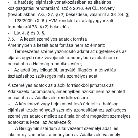
- a hatósági eljárások vonatkozásában az általános
közigazgatási rendtartásról szóló 2016. évi CL. törvény
(továbbiakban: Ákr.) 27. § (2) bekezdése, valamint a 33–34. §;
- 128/2009. (X. 6.) FVM rendelet az állatgyógyászati
termékekről 73. § (2) bekezdés
- Ltv. 4. § és 9. §.
7.5. A kezelt személyes adatok forrása
Amennyiben a kezelt adat forrása nem az érintett:
- Természetes személyazonosító adatai az ügyfélnek és az
eljárás egyéb résztvevőjének, amennyiben azokat nem ő
bocsátotta a Hatóság rendelkezésére;
- Az adott ügy jellegétől, tárgyától függően a tényállás
tisztázásához szükséges más személyes adat.
A személyes adatok az alábbi forrásokból juthatnak az
Adatkezelő tudomására, amennyiben azokat nem az érintett
bocsátotta az Adatkezelő rendelkezésére:
– A kérelmező vagy bejelentést tevő érintett: a hatóság
eljárását kezdeményező személy azonosításához szükséges
személyes adatok mellett az általa önként megadott személyes
adatokat is kezeli az Adatkezelő;
– A Belügyminisztérium által vezetett személyi adat- és
lakcím-nyilvántartás: amennyiben az Adatkezelő valamely