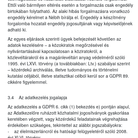
Ettől való bármilyen eltérés esetén a forgalmazás csak engedély
birtokában folytatható. Az alaki hibás forgalmazásra vonatkozó
engedély kérelmet a Nébih bírálja el. Engedély a készítmény
forgalomba hozatali engedély jogosultjának vagy képviselőjének
adható ki.
Az egyes eljárások szerinti ügyek befejezését követően az
adatok kezelésére – a közokiratok megőrzésével és
nyilvántartásával kapcsolatosan a köziratokról, a
közlevéltárakról és a magánlevéltári anyag védelméről szóló
1995. évi LXVI. törvény (a továbbiakban: Ltv.) szabályai szerint
– közérdekű archiválás, illetve tudományos és történelmi
kutatási céljából, illetve statisztikai célból kerül sor a GDPR 89.
cikkére figyelemmel.
3.4 Az adatkezelés jogalapja
Az adatkezelés a GDPR 6. cikk (1) bekezdés e) pontján alapul,
az Adatkezelőre ruházott közhatalmi jogosítványok gyakorlása
keretében végzett, vagy közérdekű feladatainak végrehajtása
érdekében szükséges, tekintettel az alábbi jogszabályokra:
- az élelmiszerláncról és hatósági felügyeletéről szóló 2008.
évi XLVI. törvény