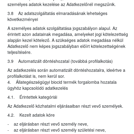
személyes adatok kezelése az Adatkezelőnél megszűnik.
3.8 Az adatszolgáltatás elmaradásának lehetséges
következményei
A személyes adatok szolgáltatása jogszabályon alapul. Az
érintett azon adatainak megadása, amelyeket jogi kötelezettség
alapján kezel kötelező. A szükséges adatok megadása nélkül
Adatkezelő nem képes jogszabályban előírt kötelezettségének
teljesítésére.
3.9 Automatizált döntéshozatal (továbbá profilalkotás)
Az adatkezelés során automatizált döntéshozatalra, ideértve a
profilalkotást is, nem kerül sor.
4. Állategészségügyi biocid termék forgalomba hozatala
ügyhöz kapcsolódó adatkezelés
4.1. Érintettek kategóriái
Az Adatkezelő közhatalmi eljárásaiban részt vevő személyek.
4.2. Kezelt adatok köre
- az eljárásban részt vevő személy neve,
- az eljárásban részt vevő személy születési neve,