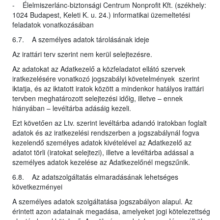
- Élelmiszerlánc-biztonsági Centrum Nonprofit Kft. (székhely:
1024 Budapest, Keleti K. u. 24.) informatikai üzemeltetési
feladatok vonatkozásában
6.7. A személyes adatok tárolásának ideje
Az irattári terv szerint nem kerül selejtezésre.
Az adatokat az Adatkezelő a közfeladatot ellátó szervek
iratkezelésére vonatkozó jogszabályi követelmények szerint
iktatja, és az iktatott iratok között a mindenkor hatályos irattári
tervben meghatározott selejtezési időig, illetve – ennek
hiányában – levéltárba adásáig kezeli.
Ezt követően az Ltv. szerint levéltárba adandó iratokban foglalt
adatok és az iratkezelési rendszerben a jogszabálynál fogva
kezelendő személyes adatok kivételével az Adatkezelő az
adatot törli (iratokat selejtezi), illetve a levéltárba adással a
személyes adatok kezelése az Adatkezelőnél megszűnik.
6.8. Az adatszolgáltatás elmaradásának lehetséges
következményei
A személyes adatok szolgáltatása jogszabályon alapul. Az
érintett azon adatainak megadása, amelyeket jogi kötelezettség