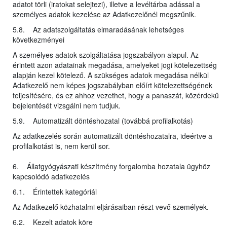
adatot törli (iratokat selejtezi), illetve a levéltárba adással a
személyes adatok kezelése az Adatkezelőnél megszűnik.
5.8. Az adatszolgáltatás elmaradásának lehetséges
következményei
A személyes adatok szolgáltatása jogszabályon alapul. Az
érintett azon adatainak megadása, amelyeket jogi kötelezettség
alapján kezel kötelező. A szükséges adatok megadása nélkül
Adatkezelő nem képes jogszabályban előírt kötelezettségének
teljesítésére, és ez ahhoz vezethet, hogy a panaszát, közérdekű
bejelentését vizsgálni nem tudjuk.
5.9. Automatizált döntéshozatal (továbbá profilalkotás)
Az adatkezelés során automatizált döntéshozatalra, ideértve a
profilalkotást is, nem kerül sor.
6. Állatgyógyászati készítmény forgalomba hozatala ügyhöz
kapcsolódó adatkezelés
6.1. Érintettek kategóriái
Az Adatkezelő közhatalmi eljárásaiban részt vevő személyek.
6.2. Kezelt adatok köre