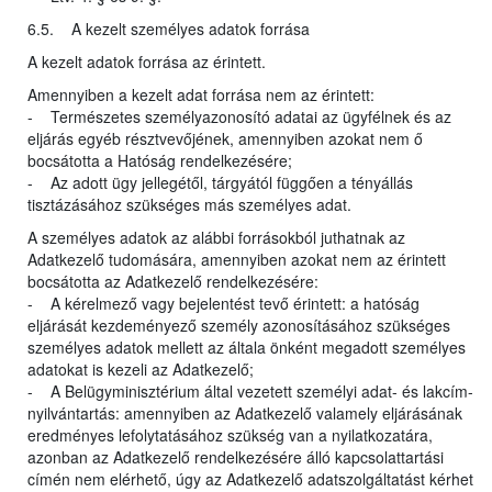
6.5. A kezelt személyes adatok forrása
A kezelt adatok forrása az érintett.
Amennyiben a kezelt adat forrása nem az érintett:
- Természetes személyazonosító adatai az ügyfélnek és az
eljárás egyéb résztvevőjének, amennyiben azokat nem ő
bocsátotta a Hatóság rendelkezésére;
- Az adott ügy jellegétől, tárgyától függően a tényállás
tisztázásához szükséges más személyes adat.
A személyes adatok az alábbi forrásokból juthatnak az
Adatkezelő tudomására, amennyiben azokat nem az érintett
bocsátotta az Adatkezelő rendelkezésére:
- A kérelmező vagy bejelentést tevő érintett: a hatóság
eljárását kezdeményező személy azonosításához szükséges
személyes adatok mellett az általa önként megadott személyes
adatokat is kezeli az Adatkezelő;
- A Belügyminisztérium által vezetett személyi adat- és lakcím-
nyilvántartás: amennyiben az Adatkezelő valamely eljárásának
eredményes lefolytatásához szükség van a nyilatkozatára,
azonban az Adatkezelő rendelkezésére álló kapcsolattartási
címén nem elérhető, úgy az Adatkezelő adatszolgáltatást kérhet