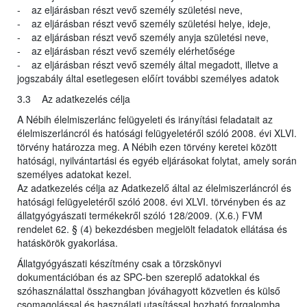
- az eljárásban részt vevő személy születési neve,
- az eljárásban részt vevő személy születési helye, ideje,
- az eljárásban részt vevő személy anyja születési neve,
- az eljárásban részt vevő személy elérhetősége
- az eljárásban részt vevő személy által megadott, illetve a
jogszabály által esetlegesen előírt további személyes adatok
3.3 Az adatkezelés célja
A Nébih élelmiszerlánc felügyeleti és irányítási feladatait az
élelmiszerláncról és hatósági felügyeletéről szóló 2008. évi XLVI.
törvény határozza meg. A Nébih ezen törvény keretei között
hatósági, nyilvántartási és egyéb eljárásokat folytat, amely során
személyes adatokat kezel.
Az adatkezelés célja az Adatkezelő által az élelmiszerláncról és
hatósági felügyeletéről szóló 2008. évi XLVI. törvényben és az
állatgyógyászati termékekről szóló 128/2009. (X.6.) FVM
rendelet 62. § (4) bekezdésben megjelölt feladatok ellátása és
hatáskörök gyakorlása.
Állatgyógyászati készítmény csak a törzskönyvi
dokumentációban és az SPC-ben szereplő adatokkal és
szóhasználattal összhangban jóváhagyott közvetlen és külső
csomagolással és használati utasítással hozható forgalomba.