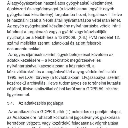
Állatgyógyászatban használatos gyógyhatású készítményt,
ápolószert és segédanyagot (a továbbiakban együtt: egyéb
gyógyhatású készítmény) forgalomba hozni, forgalmazni, illetve
felhasználni csak a Nébih általi nyilvántartásba vétel után lehet.
Az egyéb gyógyhatású készítmény nyilvántartásba vétele iránti
kérelmet a forgalmazó vagy a gyártó vagy képviselőjük
nyújthatja be a Nébih-hez a 128/2009. (X.6.) FVM rendelet 12.
számú melléklet szerinti adatokkal és az ott felsorolt
dokumentumokkal.
Az egyes eljárások szerinti ügyek befejezését követően az
adatok kezelésére – a közokiratok megőrzésével és
nyilvántartásával kapcsolatosan a köziratokról, a
közlevéltárakról és a magánlevéltári anyag védelméről szóló
1995. évi LXVI. törvény (a továbbiakban: Ltv.)szabályai szerint –
közérdekű archiválás, illetve tudományos és történelmi kutatási
céljából, illetve statisztikai célból kerül sor a GDPR 89. cikkére
figyelemmel.
5.4. Az adatkezelés jogalapja
Az adatkezelés a GDPR 6. cikk (1) bekezdés e) pontján alapul,
az Adatkezelőre ruházott közhatalmi jogosítványok gyakorlása
keretében végzett, vagy közérdekű feladatainak végrehajtása