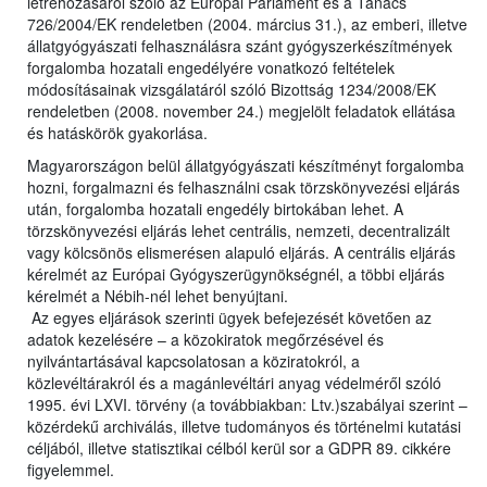
létrehozásáról szóló az Európai Parlament és a Tanács
726/2004/EK rendeletben (2004. március 31.), az emberi, illetve
állatgyógyászati felhasználásra szánt gyógyszerkészítmények
forgalomba hozatali engedélyére vonatkozó feltételek
módosításainak vizsgálatáról szóló Bizottság 1234/2008/EK
rendeletben (2008. november 24.) megjelölt feladatok ellátása
és hatáskörök gyakorlása.
Magyarországon belül állatgyógyászati készítményt forgalomba
hozni, forgalmazni és felhasználni csak törzskönyvezési eljárás
után, forgalomba hozatali engedély birtokában lehet. A
törzskönyvezési eljárás lehet centrális, nemzeti, decentralizált
vagy kölcsönös elismerésen alapuló eljárás. A centrális eljárás
kérelmét az Európai Gyógyszerügynökségnél, a többi eljárás
kérelmét a Nébih-nél lehet benyújtani.
Az egyes eljárások szerinti ügyek befejezését követően az
adatok kezelésére – a közokiratok megőrzésével és
nyilvántartásával kapcsolatosan a köziratokról, a
közlevéltárakról és a magánlevéltári anyag védelméről szóló
1995. évi LXVI. törvény (a továbbiakban: Ltv.)szabályai szerint –
közérdekű archiválás, illetve tudományos és történelmi kutatási
céljából, illetve statisztikai célból kerül sor a GDPR 89. cikkére
figyelemmel.