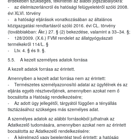
érdekében szükséges, tekintettel az alábbi jogszabályokra:
- az élelmiszerláncról és hatósági felügyeletéről szóló 2008.
évi XLVI. törvény
- a hatósági eljárások vonatkozásában az általános
közigazgatási rendtartásról szóló 2016. évi CL. törvény
(továbbiakban: Ákr.) 27. § (2) bekezdése, valamint a 33–34. §;
- 128/2009. (X.6.) FVM rendelet az állatgyógyászati
termékekről 114/L. §
- Ltv. 4. § és 9. §.
5.5. A kezelt személyes adatok forrása
A kezelt adatok forrása az érintett.
Amennyiben a kezelt adat forrása nem az érintett:
- Természetes személyazonosító adatai az ügyfélnek és az
eljárás egyéb résztvevőjének, amennyiben azokat nem ő
bocsátotta a Hatóság rendelkezésére;
- Az adott ügy jellegétől, tárgyától függően a tényállás
tisztázásához szükséges más személyes adat.
A személyes adatok az alábbi forrásokból juthatnak az
Adatkezelő tudomására, amennyiben azokat nem az érintett
bocsátotta az Adatkezelő rendelkezésére:
- A kérelmező vagy bejelentést tevő érintett: a hatóság