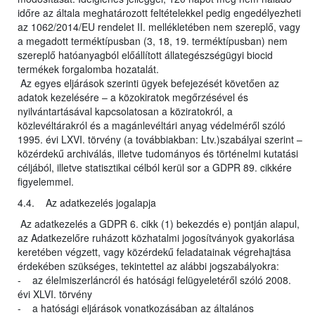
időre az általa meghatározott feltételekkel pedig engedélyezheti
az 1062/2014/EU rendelet II. mellékletében nem szereplő, vagy
a megadott terméktípusban (3, 18, 19. terméktípusban) nem
szereplő hatóanyagból előállított állategészségügyi biocid
termékek forgalomba hozatalát.
Az egyes eljárások szerinti ügyek befejezését követően az
adatok kezelésére – a közokiratok megőrzésével és
nyilvántartásával kapcsolatosan a köziratokról, a
közlevéltárakról és a magánlevéltári anyag védelméről szóló
1995. évi LXVI. törvény (a továbbiakban: Ltv.)szabályai szerint –
közérdekű archiválás, illetve tudományos és történelmi kutatási
céljából, illetve statisztikai célból kerül sor a GDPR 89. cikkére
figyelemmel.
4.4. Az adatkezelés jogalapja
Az adatkezelés a GDPR 6. cikk (1) bekezdés e) pontján alapul,
az Adatkezelőre ruházott közhatalmi jogosítványok gyakorlása
keretében végzett, vagy közérdekű feladatainak végrehajtása
érdekében szükséges, tekintettel az alábbi jogszabályokra:
- az élelmiszerláncról és hatósági felügyeletéről szóló 2008.
évi XLVI. törvény
- a hatósági eljárások vonatkozásában az általános