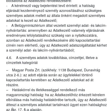
bocsátotta az Adatkezelő rendelkezésére:
- A kérelmező vagy bejelentést tevő érintett: a hatóság
eljárását kezdeményező személy azonosításához szükséges
személyes adatok mellett az általa önként megadott személyes
adatokat is kezeli az Adatkezelő;
- A Belügyminisztérium által vezetett személyi adat- és lakcím-
nyilvántartás: amennyiben az Adatkezelő valamely eljárásának
eredményes lefolytatásához szükség van a nyilatkozatára,
azonban az Adatkezelő rendelkezésére álló kapcsolattartási
címén nem elérhető, úgy az Adatkezelő adatszolgáltatást kérhet
a személyi adat- és lakcím-nyilvántartásból;
4.6. A személyes adatok továbbítása, címzettjei, illetve a
címzettek kategóriái
– Magyar Posta Zrt. (székhely: 1138 Budapest, Dunavirág
utca 2-6.): az adott eljárás során az ügyfelekkel történő
kapcsolattartás keretében az Adatkezelő adatokat ad át
részére.
– Hatáskörrel és illetékességgel rendelkező más
magyarországi hatóság: ha az Adatkezelőhöz érkezett kérelem
elbírálása más hatóság hatáskörébe tartozik, úgy az Adatkezelő
átteszi a személyes adatokat tartalmazó ügyet ezen hatósághoz
az Ákr. 17. §-a alapján.