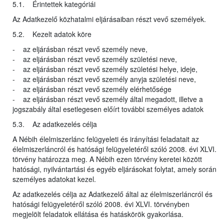
5.1. Érintettek kategóriái
Az Adatkezelő közhatalmi eljárásaiban részt vevő személyek.
5.2. Kezelt adatok köre
- az eljárásban részt vevő személy neve,
- az eljárásban részt vevő személy születési neve,
- az eljárásban részt vevő személy születési helye, ideje,
- az eljárásban részt vevő személy anyja születési neve,
- az eljárásban részt vevő személy elérhetősége
- az eljárásban részt vevő személy által megadott, illetve a
jogszabály által esetlegesen előírt további személyes adatok
5.3. Az adatkezelés célja
A Nébih élelmiszerlánc felügyeleti és irányítási feladatait az
élelmiszerláncról és hatósági felügyeletéről szóló 2008. évi XLVI.
törvény határozza meg. A Nébih ezen törvény keretei között
hatósági, nyilvántartási és egyéb eljárásokat folytat, amely során
személyes adatokat kezel.
Az adatkezelés célja az Adatkezelő által az élelmiszerláncról és
hatósági felügyeletéről szóló 2008. évi XLVI. törvényben
megjelölt feladatok ellátása és hatáskörök gyakorlása.