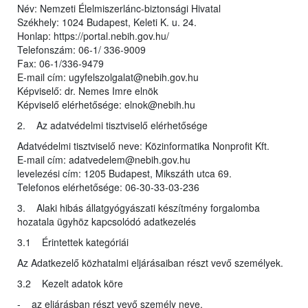
Név: Nemzeti Élelmiszerlánc-biztonsági Hivatal
Székhely: 1024 Budapest, Keleti K. u. 24.
Honlap: https://portal.nebih.gov.hu/
Telefonszám: 06-1/ 336-9009
Fax: 06-1/336-9479
E-mail cím: ugyfelszolgalat@nebih.gov.hu
Képviselő: dr. Nemes Imre elnök
Képviselő elérhetősége: elnok@nebih.hu
2. Az adatvédelmi tisztviselő elérhetősége
Adatvédelmi tisztviselő neve: Közinformatika Nonprofit Kft.
E-mail cím: adatvedelem@nebih.gov.hu
levelezési cím: 1205 Budapest, Mikszáth utca 69.
Telefonos elérhetősége: 06-30-33-03-236
3. Alaki hibás állatgyógyászati készítmény forgalomba
hozatala ügyhöz kapcsolódó adatkezelés
3.1 Érintettek kategóriái
Az Adatkezelő közhatalmi eljárásaiban részt vevő személyek.
3.2 Kezelt adatok köre
- az eljárásban részt vevő személy neve,