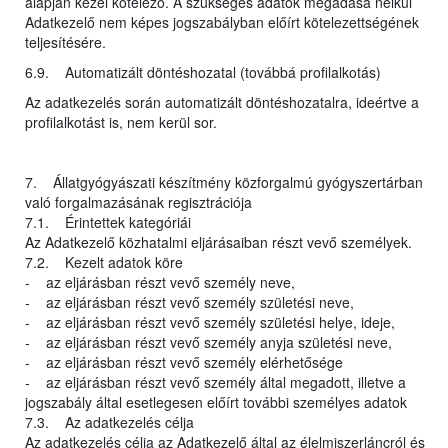
alapján kezel kötelező. A szükséges adatok megadása nélkül
Adatkezelő nem képes jogszabályban előírt kötelezettségének
teljesítésére.
6.9. Automatizált döntéshozatal (továbbá profilalkotás)
Az adatkezelés során automatizált döntéshozatalra, ideértve a
profilalkotást is, nem kerül sor.
7. Állatgyógyászati készítmény közforgalmú gyógyszertárban
való forgalmazásának regisztrációja
7.1. Érintettek kategóriái
Az Adatkezelő közhatalmi eljárásaiban részt vevő személyek.
7.2. Kezelt adatok köre
- az eljárásban részt vevő személy neve,
- az eljárásban részt vevő személy születési neve,
- az eljárásban részt vevő személy születési helye, ideje,
- az eljárásban részt vevő személy anyja születési neve,
- az eljárásban részt vevő személy elérhetősége
- az eljárásban részt vevő személy által megadott, illetve a
jogszabály által esetlegesen előírt további személyes adatok
7.3. Az adatkezelés célja
Az adatkezelés célja az Adatkezelő által az élelmiszerláncról és