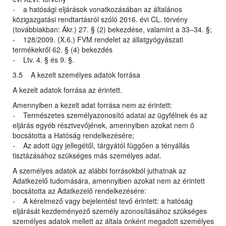
- a hatósági eljárások vonatkozásában az általános
közigazgatási rendtartásról szóló 2016. évi CL. törvény
(továbbiakban: Ákr.) 27. § (2) bekezdése, valamint a 33–34. §;
- 128/2009. (X.6.) FVM rendelet az állatgyógyászati
termékekről 62. § (4) bekezdés
- Ltv. 4. § és 9. §.
3.5 A kezelt személyes adatok forrása
A kezelt adatok forrása az érintett.
Amennyiben a kezelt adat forrása nem az érintett:
- Természetes személyazonosító adatai az ügyfélnek és az
eljárás egyéb résztvevőjének, amennyiben azokat nem ő
bocsátotta a Hatóság rendelkezésére;
- Az adott ügy jellegétől, tárgyától függően a tényállás
tisztázásához szükséges más személyes adat.
A személyes adatok az alábbi forrásokból juthatnak az
Adatkezelő tudomására, amennyiben azokat nem az érintett
bocsátotta az Adatkezelő rendelkezésére:
- A kérelmező vagy bejelentést tevő érintett: a hatóság
eljárását kezdeményező személy azonosításához szükséges
személyes adatok mellett az általa önként megadott személyes