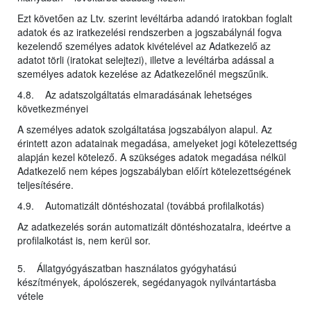
Ezt követően az Ltv. szerint levéltárba adandó iratokban foglalt
adatok és az iratkezelési rendszerben a jogszabálynál fogva
kezelendő személyes adatok kivételével az Adatkezelő az
adatot törli (iratokat selejtezi), illetve a levéltárba adással a
személyes adatok kezelése az Adatkezelőnél megszűnik.
4.8. Az adatszolgáltatás elmaradásának lehetséges
következményei
A személyes adatok szolgáltatása jogszabályon alapul. Az
érintett azon adatainak megadása, amelyeket jogi kötelezettség
alapján kezel kötelező. A szükséges adatok megadása nélkül
Adatkezelő nem képes jogszabályban előírt kötelezettségének
teljesítésére.
4.9. Automatizált döntéshozatal (továbbá profilalkotás)
Az adatkezelés során automatizált döntéshozatalra, ideértve a
profilalkotást is, nem kerül sor.
5. Állatgyógyászatban használatos gyógyhatású
készítmények, ápolószerek, segédanyagok nyilvántartásba
vétele