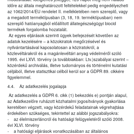
időre az általa meghatározott feltételekkel pedig engedélyezheti
az 1062/2014/EU rendelet II. mellékletében nem szereplő, vagy
a megadott terméktípusban (3, 18, 19. terméktípusban) nem
szereplő hatóanyagból előállított állategészségügyi biocid
termékek forgalomba hozatalát.
Az egyes eljárások szerinti ügyek befejezését követően az
adatok kezelésére – a közokiratok megőrzésével és
nyilvántartásával kapcsolatosan a köziratokról, a
közlevéltárakról és a magánlevéltári anyag védelméről szóló
1995. évi LXVI. törvény (a továbbiakban: Ltv.)szabályai szerint –
közérdekű archiválás, illetve tudományos és történelmi kutatási
céljából, illetve statisztikai célból kerül sor a GDPR 89. cikkére
figyelemmel.
4.4. Az adatkezelés jogalapja
Az adatkezelés a GDPR 6. cikk (1) bekezdés e) pontján alapul,
az Adatkezelőre ruházott közhatalmi jogosítványok gyakorlása
keretében végzett, vagy közérdekű feladatainak végrehajtása
érdekében szükséges, tekintettel az alábbi jogszabályokra:
- az élelmiszerláncról és hatósági felügyeletéről szóló 2008.
évi XLVI. törvény
- a hatósági eljárások vonatkozásában az általános