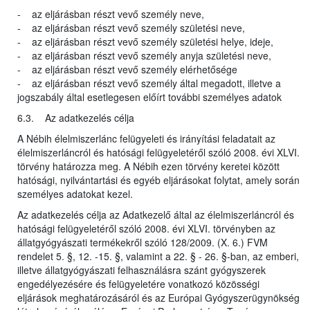
- az eljárásban részt vevő személy neve,
- az eljárásban részt vevő személy születési neve,
- az eljárásban részt vevő személy születési helye, ideje,
- az eljárásban részt vevő személy anyja születési neve,
- az eljárásban részt vevő személy elérhetősége
- az eljárásban részt vevő személy által megadott, illetve a
jogszabály által esetlegesen előírt további személyes adatok
6.3. Az adatkezelés célja
A Nébih élelmiszerlánc felügyeleti és irányítási feladatait az
élelmiszerláncról és hatósági felügyeletéről szóló 2008. évi XLVI.
törvény határozza meg. A Nébih ezen törvény keretei között
hatósági, nyilvántartási és egyéb eljárásokat folytat, amely során
személyes adatokat kezel.
Az adatkezelés célja az Adatkezelő által az élelmiszerláncról és
hatósági felügyeletéről szóló 2008. évi XLVI. törvényben az
állatgyógyászati termékekről szóló 128/2009. (X. 6.) FVM
rendelet 5. §, 12. -15. §, valamint a 22. § - 26. §-ban, az emberi,
illetve állatgyógyászati felhasználásra szánt gyógyszerek
engedélyezésére és felügyeletére vonatkozó közösségi
eljárások meghatározásáról és az Európai Gyógyszerügynökség