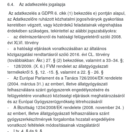
6.4. Az adatkezelés jogalapja
Az adatkezelés a GDPR 6. cikk (1) bekezdés e) pontján alapul,
az Adatkezelőre ruházott közhatalmi jogosítványok gyakorlása
keretében végzett, vagy közérdekű feladatainak végrehajtása
érdekében szükséges, tekintettel az alábbi jogszabályokra:
- az élelmiszerláncról és hatósági felügyeletéről szóló 2008.
évi XLVI. törvény
- a hatósági eljárások vonatkozásában az általános
közigazgatási rendtartásról szóló 2016. évi CL. törvény
(továbbiakban: Ákr.) 27. § (2) bekezdése, valamint a 33–34. §;
- 128/2009. (X. 6.) FVM rendelet az állatgyógyászati
termékekről 5. §, 12. -15. §, valamint a 22. § - 26. §
- Az Európai Parlament és a Tanács 726/2004/EK rendelete
(2004. március 31.) az emberi, illetve állatgyógyászati
felhasználásra szánt gyógyszerek engedélyezésére és
felügyeletére vonatkozó közösségi eljárások meghatározásáról
és az Európai Gyógyszerügynökség létrehozásáról
- A Bizottság 1234/2008/EK rendelete (2008. november 24. )
az emberi, illetve állatgyógyászati felhasználásra szánt
gyógyszerkészítmények forgalomba hozatali engedélyére
vonatkozó feltételek módosításainak vizsgálatáról
- Ltv. 4. § és 9. §.