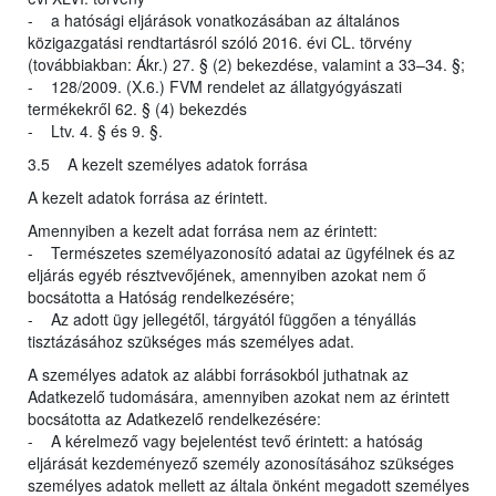
- a hatósági eljárások vonatkozásában az általános
közigazgatási rendtartásról szóló 2016. évi CL. törvény
(továbbiakban: Ákr.) 27. § (2) bekezdése, valamint a 33–34. §;
- 128/2009. (X.6.) FVM rendelet az állatgyógyászati
termékekről 62. § (4) bekezdés
- Ltv. 4. § és 9. §.
3.5 A kezelt személyes adatok forrása
A kezelt adatok forrása az érintett.
Amennyiben a kezelt adat forrása nem az érintett:
- Természetes személyazonosító adatai az ügyfélnek és az
eljárás egyéb résztvevőjének, amennyiben azokat nem ő
bocsátotta a Hatóság rendelkezésére;
- Az adott ügy jellegétől, tárgyától függően a tényállás
tisztázásához szükséges más személyes adat.
A személyes adatok az alábbi forrásokból juthatnak az
Adatkezelő tudomására, amennyiben azokat nem az érintett
bocsátotta az Adatkezelő rendelkezésére:
- A kérelmező vagy bejelentést tevő érintett: a hatóság
eljárását kezdeményező személy azonosításához szükséges
személyes adatok mellett az általa önként megadott személyes