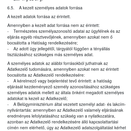
6.5. A kezelt személyes adatok forrása
A kezelt adatok forrása az érintett.
Amennyiben a kezelt adat forrása nem az érintett:
- Természetes személyazonosító adatai az ügyfélnek és az
eljárás egyéb résztvevőjének, amennyiben azokat nem ő
bocsátotta a Hatóság rendelkezésére;
- Az adott ügy jellegétől, tárgyától függően a tényállás
tisztázásához szükséges más személyes adat.
A személyes adatok az alábbi forrásokból juthatnak az
Adatkezelő tudomására, amennyiben azokat nem az érintett
bocsátotta az Adatkezelő rendelkezésére:
- A kérelmező vagy bejelentést tevő érintett: a hatóság
eljárását kezdeményező személy azonosításához szükséges
személyes adatok mellett az általa önként megadott személyes
adatokat is kezeli az Adatkezelő;
- A Belügyminisztérium által vezetett személyi adat- és lakcím-
nyilvántartás: amennyiben az Adatkezelő valamely eljárásának
eredményes lefolytatásához szükség van a nyilatkozatára,
azonban az Adatkezelő rendelkezésére álló kapcsolattartási
címén nem elérhető, úgy az Adatkezelő adatszolgáltatást kérhet