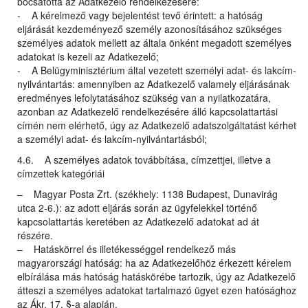
bocsátotta az Adatkezelő rendelkezésére:
- A kérelmező vagy bejelentést tevő érintett: a hatóság
eljárását kezdeményező személy azonosításához szükséges
személyes adatok mellett az általa önként megadott személyes
adatokat is kezeli az Adatkezelő;
- A Belügyminisztérium által vezetett személyi adat- és lakcím-
nyilvántartás: amennyiben az Adatkezelő valamely eljárásának
eredményes lefolytatásához szükség van a nyilatkozatára,
azonban az Adatkezelő rendelkezésére álló kapcsolattartási
címén nem elérhető, úgy az Adatkezelő adatszolgáltatást kérhet
a személyi adat- és lakcím-nyilvántartásból;
4.6. A személyes adatok továbbítása, címzettjei, illetve a
címzettek kategóriái
– Magyar Posta Zrt. (székhely: 1138 Budapest, Dunavirág
utca 2-6.): az adott eljárás során az ügyfelekkel történő
kapcsolattartás keretében az Adatkezelő adatokat ad át
részére.
– Hatáskörrel és illetékességgel rendelkező más
magyarországi hatóság: ha az Adatkezelőhöz érkezett kérelem
elbírálása más hatóság hatáskörébe tartozik, úgy az Adatkezelő
átteszi a személyes adatokat tartalmazó ügyet ezen hatósághoz
az Ákr. 17. §-a alapján.