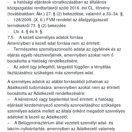
- a hatósági eljárások vonatkozásában az általános
közigazgatási rendtartásról szóló 2016. évi CL. törvény
(továbbiakban: Ákr.) 27. § (2) bekezdése, valamint a 33–34. §;
- 128/2009. (X. 6.) FVM rendelet az állatgyógyászati
termékekről 73. § (2) bekezdés
- Ltv. 4. § és 9. §.
7.5. A kezelt személyes adatok forrása
Amennyiben a kezelt adat forrása nem az érintett:
- Természetes személyazonosító adatai az ügyfélnek és az
eljárás egyéb résztvevőjének, amennyiben azokat nem ő
bocsátotta a Hatóság rendelkezésére;
- Az adott ügy jellegétől, tárgyától függően a tényállás
tisztázásához szükséges más személyes adat.
A személyes adatok az alábbi forrásokból juthatnak az
Adatkezelő tudomására, amennyiben azokat nem az érintett
bocsátotta az Adatkezelő rendelkezésére:
– A kérelmező vagy bejelentést tevő érintett: a hatóság
eljárását kezdeményező személy azonosításához szükséges
személyes adatok mellett az általa önként megadott személyes
adatokat is kezeli az Adatkezelő;
– A Belügyminisztérium által vezetett személyi adat- és
lakcím-nyilvántartás: amennyiben az Adatkezelő valamely