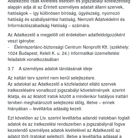
Adatkezelő csak kivételes esetben és jogszabályi kötelezettség
alapján adja át az Érintett személyes adatait állami szervek,
hatóságok – így különösen bíróság, ügyészség, nyomozó
hatóság és szabálysértési hatóság, Nemzeti Adatvédelmi és
Információszabadság Hatóság – számára.
Az Adatkezelő a megjelölt cél érdekében adatfeldolgozóként
veszi igénybe:
- Élelmiszerlánc-biztonsági Centrum Nonprofit Kft. (székhely:
1024 Budapest, Keleti K. u. 24.) informatikai üzemeltetési
feladatok vonatkozásában
3.7 A személyes adatok tárolásának ideje
Az irattári terv szerint nem kerül selejtezésre.
Az adatokat az Adatkezelő a közfeladatot ellátó szervek
iratkezelésére vonatkozó jogszabályi követelmények szerint
iktatja, és az iktatott iratok között a mindenkor hatályos irattári
tervben meghatározott selejtezési időig, illetve – ennek
hiányában – levéltárba adásáig kezeli.
Ezt követően az Ltv. szerint levéltárba adandó iratokban foglalt
adatok és az iratkezelési rendszerben a jogszabálynál fogva
kezelendő személyes adatok kivételével az Adatkezelő az
adatot törli (iratokat selejtezi), illetve a levéltárba adással a