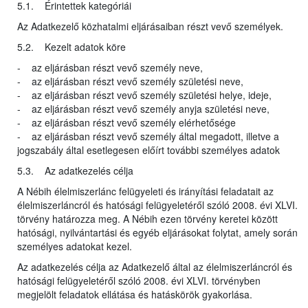
5.1. Érintettek kategóriái
Az Adatkezelő közhatalmi eljárásaiban részt vevő személyek.
5.2. Kezelt adatok köre
- az eljárásban részt vevő személy neve,
- az eljárásban részt vevő személy születési neve,
- az eljárásban részt vevő személy születési helye, ideje,
- az eljárásban részt vevő személy anyja születési neve,
- az eljárásban részt vevő személy elérhetősége
- az eljárásban részt vevő személy által megadott, illetve a
jogszabály által esetlegesen előírt további személyes adatok
5.3. Az adatkezelés célja
A Nébih élelmiszerlánc felügyeleti és irányítási feladatait az
élelmiszerláncról és hatósági felügyeletéről szóló 2008. évi XLVI.
törvény határozza meg. A Nébih ezen törvény keretei között
hatósági, nyilvántartási és egyéb eljárásokat folytat, amely során
személyes adatokat kezel.
Az adatkezelés célja az Adatkezelő által az élelmiszerláncról és
hatósági felügyeletéről szóló 2008. évi XLVI. törvényben
megjelölt feladatok ellátása és hatáskörök gyakorlása.