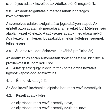
személyes adatok kezelése az Adatkezelőnél megszűnik.
3.8 Az adatszolgáltatás elmaradásának lehetséges
következményei
A személyes adatok szolgáltatása jogszabályon alapul. Az
érintett azon adatainak megadása, amelyeket jogi kötelezettség
alapján kezel kötelező. A szükséges adatok megadása nélkül
Adatkezelő nem képes jogszabályban előírt kötelezettségének
teljesítésére.
3.9 Automatizált döntéshozatal (továbbá profilalkotás)
Az adatkezelés során automatizált döntéshozatalra, ideértve a
profilalkotást is, nem kerül sor.
4. Állategészségügyi biocid termék forgalomba hozatala
ügyhöz kapcsolódó adatkezelés
4.1. Érintettek kategóriái
Az Adatkezelő közhatalmi eljárásaiban részt vevő személyek.
4.2. Kezelt adatok köre
- az eljárásban részt vevő személy neve,
- az eljárásban részt vevő személy születési neve,