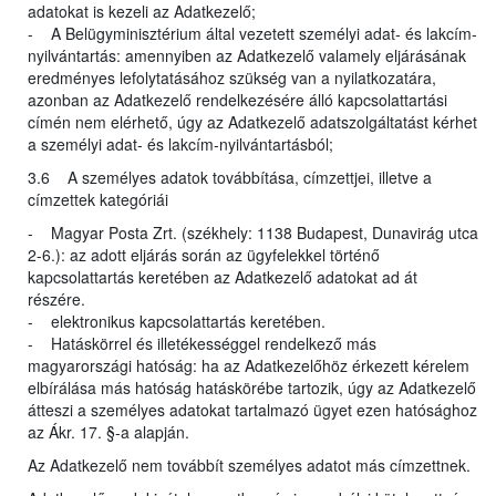
adatokat is kezeli az Adatkezelő;
- A Belügyminisztérium által vezetett személyi adat- és lakcím-
nyilvántartás: amennyiben az Adatkezelő valamely eljárásának
eredményes lefolytatásához szükség van a nyilatkozatára,
azonban az Adatkezelő rendelkezésére álló kapcsolattartási
címén nem elérhető, úgy az Adatkezelő adatszolgáltatást kérhet
a személyi adat- és lakcím-nyilvántartásból;
3.6 A személyes adatok továbbítása, címzettjei, illetve a
címzettek kategóriái
- Magyar Posta Zrt. (székhely: 1138 Budapest, Dunavirág utca
2-6.): az adott eljárás során az ügyfelekkel történő
kapcsolattartás keretében az Adatkezelő adatokat ad át
részére.
- elektronikus kapcsolattartás keretében.
- Hatáskörrel és illetékességgel rendelkező más
magyarországi hatóság: ha az Adatkezelőhöz érkezett kérelem
elbírálása más hatóság hatáskörébe tartozik, úgy az Adatkezelő
átteszi a személyes adatokat tartalmazó ügyet ezen hatósághoz
az Ákr. 17. §-a alapján.
Az Adatkezelő nem továbbít személyes adatot más címzettnek.