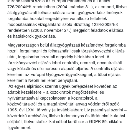
létrehozásáról szóló az Európai Parlament és a Tanács
726/2004/EK rendeletben (2004. március 31.), az emberi, illetve
állatgyógyászati felhasználásra szánt gyógyszerkészítmények
forgalomba hozatali engedélyére vonatkozó feltételek
módosításainak vizsgálatáról szóló Bizottság 1234/2008/EK
rendeletben (2008. november 24.) megjelölt feladatok ellátása
és hatáskörök gyakorlása.
Magyarországon belül állatgyógyászati készítményt forgalomba
hozni, forgalmazni és felhasználni csak törzskönyvezési eljárás
után, forgalomba hozatali engedély birtokában lehet. A
törzskönyvezési eljárás lehet centrális, nemzeti, decentralizált
vagy kölcsönös elismerésen alapuló eljárás. A centrális eljárás
kérelmét az Európai Gyógyszerügynökségnél, a többi eljárás
kérelmét a Nébih-nél lehet benyújtani.
Az egyes eljárások szerinti ügyek befejezését követően az
adatok kezelésére – a közokiratok megőrzésével és
nyilvántartásával kapcsolatosan a köziratokról, a
közlevéltárakról és a magánlevéltári anyag védelméről szóló
1995. évi LXVI. törvény (a továbbiakban: Ltv.)szabályai szerint –
közérdekű archiválás, illetve tudományos és történelmi kutatási
céljából, illetve statisztikai célból kerül sor a GDPR 89. cikkére
figyelemmel.