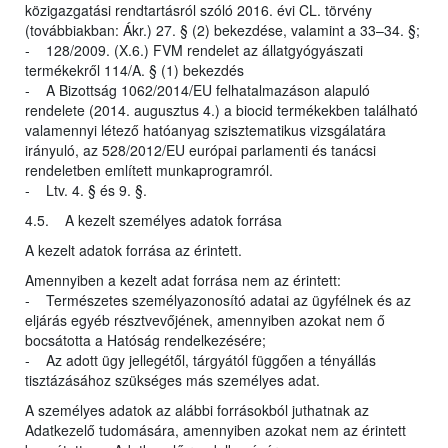
közigazgatási rendtartásról szóló 2016. évi CL. törvény
(továbbiakban: Ákr.) 27. § (2) bekezdése, valamint a 33–34. §;
- 128/2009. (X.6.) FVM rendelet az állatgyógyászati
termékekről 114/A. § (1) bekezdés
- A Bizottság 1062/2014/EU felhatalmazáson alapuló
rendelete (2014. augusztus 4.) a biocid termékekben található
valamennyi létező hatóanyag szisztematikus vizsgálatára
irányuló, az 528/2012/EU európai parlamenti és tanácsi
rendeletben említett munkaprogramról.
- Ltv. 4. § és 9. §.
4.5. A kezelt személyes adatok forrása
A kezelt adatok forrása az érintett.
Amennyiben a kezelt adat forrása nem az érintett:
- Természetes személyazonosító adatai az ügyfélnek és az
eljárás egyéb résztvevőjének, amennyiben azokat nem ő
bocsátotta a Hatóság rendelkezésére;
- Az adott ügy jellegétől, tárgyától függően a tényállás
tisztázásához szükséges más személyes adat.
A személyes adatok az alábbi forrásokból juthatnak az
Adatkezelő tudomására, amennyiben azokat nem az érintett