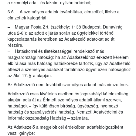
a személyi adat- és lakcím-nyilvántartásból;
6.6. A személyes adatok továbbítása, címzettjei, illetve a
címzettek kategóriái
– Magyar Posta Zrt. (székhely: 1138 Budapest, Dunavirág
utca 2-6.): az adott eljárás során az ügyfelekkel történő
kapcsolattartás keretében az Adatkezelő adatokat ad át
részére.
– Hatáskörrel és illetékességgel rendelkező más
magyarországi hatóság: ha az Adatkezelőhöz érkezett kérelem
elbírálása más hatóság hatáskörébe tartozik, úgy az Adatkezelő
átteszi a személyes adatokat tartalmazó ügyet ezen hatósághoz
az Ákr. 17. §-a alapján.
Az Adatkezelő nem továbbít személyes adatot más címzettnek.
Adatkezelő csak kivételes esetben és jogszabályi kötelezettség
alapján adja át az Érintett személyes adatait állami szervek,
hatóságok – így különösen bíróság, ügyészség, nyomozó
hatóság és szabálysértési hatóság, Nemzeti Adatvédelmi és
Információszabadság Hatóság – számára.
Az Adatkezelő a megjelölt cél érdekében adatfeldolgozóként
veszi igénybe: