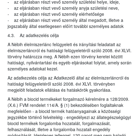
- az eljárásban részt vevő személy születési helye, ideje,
- az eljárásban részt vevő személy anyja születési neve,
- az eljárásban részt vevő személy elérhetősége
- az eljárásban részt vevő személy által megadott, illetve a
jogszabály által esetlegesen előírt további személyes adatok
4.3. Az adatkezelés célja
A Nébih élelmiszerlánc felügyeleti és irányítási feladatait az
élelmiszerláncról és hatósági felügyeletéről szóló 2008. évi XLVI.
törvény határozza meg. A Nébih ezen törvény keretei között
hatósági, nyilvántartási és egyéb eljárásokat folytat, amely során
személyes adatokat kezel.
Az adatkezelés célja az Adatkezelő által az élelmiszerláncról és
hatósági felügyeletéről szóló 2008. évi XLVI. törvényben
megjelölt feladatok ellátása és hatáskörök gyakorlása.
A Nébih a biocid termékeket forgalmazó kérelmére a 128/2009.
(X.6.) FVM rendelet 114/A. § (1) bekezdésében foglaltaknak
megfelelően - a biocid termék hatóanyagainak a közösségi
jegyzékbe történő felvételéig - engedélyezi az állategészségügyi
biocid termékek forgalomba hozatalát, forgalmazását,
felhasználását, illetve a forgalomba hozatali engedély
módosítását. Ideiglenes jelleggel, 120 napot meg nem haladó