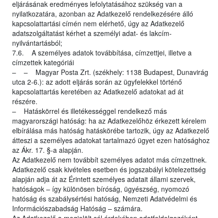
eljárásának eredményes lefolytatásához szükség van a
nyilatkozatára, azonban az Adatkezelő rendelkezésére álló
kapcsolattartási címén nem elérhető, úgy az Adatkezelő
adatszolgáltatást kérhet a személyi adat- és lakcím-
nyilvántartásból;
7.6. A személyes adatok továbbítása, címzettjei, illetve a
címzettek kategóriái
– – Magyar Posta Zrt. (székhely: 1138 Budapest, Dunavirág
utca 2-6.): az adott eljárás során az ügyfelekkel történő
kapcsolattartás keretében az Adatkezelő adatokat ad át
részére.
– Hatáskörrel és illetékességgel rendelkező más
magyarországi hatóság: ha az Adatkezelőhöz érkezett kérelem
elbírálása más hatóság hatáskörébe tartozik, úgy az Adatkezelő
átteszi a személyes adatokat tartalmazó ügyet ezen hatósághoz
az Ákr. 17. §-a alapján.
Az Adatkezelő nem továbbít személyes adatot más címzettnek.
Adatkezelő csak kivételes esetben és jogszabályi kötelezettség
alapján adja át az Érintett személyes adatait állami szervek,
hatóságok – így különösen bíróság, ügyészség, nyomozó
hatóság és szabálysértési hatóság, Nemzeti Adatvédelmi és
Információszabadság Hatóság – számára.