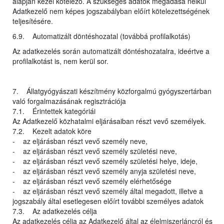
alapján kezel kötelező. A szükséges adatok megadása nélkül
Adatkezelő nem képes jogszabályban előírt kötelezettségének
teljesítésére.
6.9. Automatizált döntéshozatal (továbbá profilalkotás)
Az adatkezelés során automatizált döntéshozatalra, ideértve a
profilalkotást is, nem kerül sor.
7. Állatgyógyászati készítmény közforgalmú gyógyszertárban
való forgalmazásának regisztrációja
7.1. Érintettek kategóriái
Az Adatkezelő közhatalmi eljárásaiban részt vevő személyek.
7.2. Kezelt adatok köre
- az eljárásban részt vevő személy neve,
- az eljárásban részt vevő személy születési neve,
- az eljárásban részt vevő személy születési helye, ideje,
- az eljárásban részt vevő személy anyja születési neve,
- az eljárásban részt vevő személy elérhetősége
- az eljárásban részt vevő személy által megadott, illetve a
jogszabály által esetlegesen előírt további személyes adatok
7.3. Az adatkezelés célja
Az adatkezelés célja az Adatkezelő által az élelmiszerláncról és