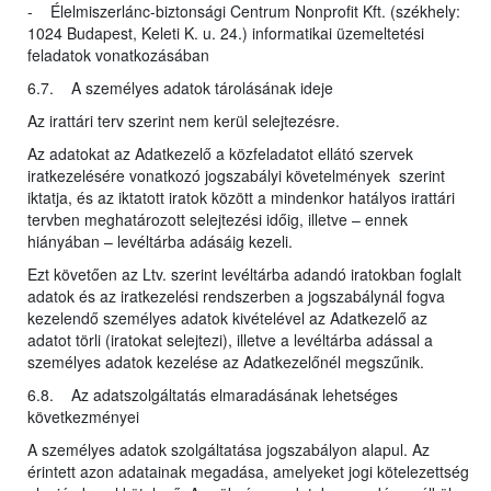
- Élelmiszerlánc-biztonsági Centrum Nonprofit Kft. (székhely:
1024 Budapest, Keleti K. u. 24.) informatikai üzemeltetési
feladatok vonatkozásában
6.7. A személyes adatok tárolásának ideje
Az irattári terv szerint nem kerül selejtezésre.
Az adatokat az Adatkezelő a közfeladatot ellátó szervek
iratkezelésére vonatkozó jogszabályi követelmények szerint
iktatja, és az iktatott iratok között a mindenkor hatályos irattári
tervben meghatározott selejtezési időig, illetve – ennek
hiányában – levéltárba adásáig kezeli.
Ezt követően az Ltv. szerint levéltárba adandó iratokban foglalt
adatok és az iratkezelési rendszerben a jogszabálynál fogva
kezelendő személyes adatok kivételével az Adatkezelő az
adatot törli (iratokat selejtezi), illetve a levéltárba adással a
személyes adatok kezelése az Adatkezelőnél megszűnik.
6.8. Az adatszolgáltatás elmaradásának lehetséges
következményei
A személyes adatok szolgáltatása jogszabályon alapul. Az
érintett azon adatainak megadása, amelyeket jogi kötelezettség