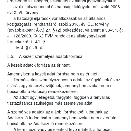
érdekében szükséges, tekintettel az alábbi jogszabályokra:
- az élelmiszerláncról és hatósági felügyeletéről szóló 2008.
évi XLVI. törvény
- a hatósági eljárások vonatkozásában az általános
közigazgatási rendtartásról szóló 2016. évi CL. törvény
(továbbiakban: Ákr.) 27. § (2) bekezdése, valamint a 33–34. §;
- 128/2009. (X.6.) FVM rendelet az állatgyógyászati
termékekről 114/L. §
- Ltv. 4. § és 9. §.
5.5. A kezelt személyes adatok forrása
A kezelt adatok forrása az érintett.
Amennyiben a kezelt adat forrása nem az érintett:
- Természetes személyazonosító adatai az ügyfélnek és az
eljárás egyéb résztvevőjének, amennyiben azokat nem ő
bocsátotta a Hatóság rendelkezésére;
- Az adott ügy jellegétől, tárgyától függően a tényállás
tisztázásához szükséges más személyes adat.
A személyes adatok az alábbi forrásokból juthatnak az
Adatkezelő tudomására, amennyiben azokat nem az érintett
bocsátotta az Adatkezelő rendelkezésére:
- A kérelmező vagy bejelentést tevő érintett: a hatóság