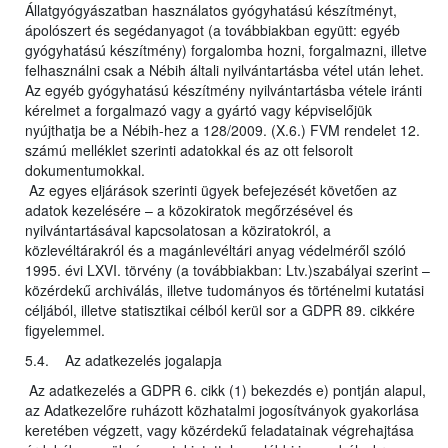
Állatgyógyászatban használatos gyógyhatású készítményt,
ápolószert és segédanyagot (a továbbiakban együtt: egyéb
gyógyhatású készítmény) forgalomba hozni, forgalmazni, illetve
felhasználni csak a Nébih általi nyilvántartásba vétel után lehet.
Az egyéb gyógyhatású készítmény nyilvántartásba vétele iránti
kérelmet a forgalmazó vagy a gyártó vagy képviselőjük
nyújthatja be a Nébih-hez a 128/2009. (X.6.) FVM rendelet 12.
számú melléklet szerinti adatokkal és az ott felsorolt
dokumentumokkal.
Az egyes eljárások szerinti ügyek befejezését követően az
adatok kezelésére – a közokiratok megőrzésével és
nyilvántartásával kapcsolatosan a köziratokról, a
közlevéltárakról és a magánlevéltári anyag védelméről szóló
1995. évi LXVI. törvény (a továbbiakban: Ltv.)szabályai szerint –
közérdekű archiválás, illetve tudományos és történelmi kutatási
céljából, illetve statisztikai célból kerül sor a GDPR 89. cikkére
figyelemmel.
5.4. Az adatkezelés jogalapja
Az adatkezelés a GDPR 6. cikk (1) bekezdés e) pontján alapul,
az Adatkezelőre ruházott közhatalmi jogosítványok gyakorlása
keretében végzett, vagy közérdekű feladatainak végrehajtása