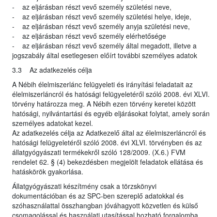
- az eljárásban részt vevő személy születési neve,
- az eljárásban részt vevő személy születési helye, ideje,
- az eljárásban részt vevő személy anyja születési neve,
- az eljárásban részt vevő személy elérhetősége
- az eljárásban részt vevő személy által megadott, illetve a
jogszabály által esetlegesen előírt további személyes adatok
3.3 Az adatkezelés célja
A Nébih élelmiszerlánc felügyeleti és irányítási feladatait az
élelmiszerláncról és hatósági felügyeletéről szóló 2008. évi XLVI.
törvény határozza meg. A Nébih ezen törvény keretei között
hatósági, nyilvántartási és egyéb eljárásokat folytat, amely során
személyes adatokat kezel.
Az adatkezelés célja az Adatkezelő által az élelmiszerláncról és
hatósági felügyeletéről szóló 2008. évi XLVI. törvényben és az
állatgyógyászati termékekről szóló 128/2009. (X.6.) FVM
rendelet 62. § (4) bekezdésben megjelölt feladatok ellátása és
hatáskörök gyakorlása.
Állatgyógyászati készítmény csak a törzskönyvi
dokumentációban és az SPC-ben szereplő adatokkal és
szóhasználattal összhangban jóváhagyott közvetlen és külső
csomagolással és használati utasítással hozható forgalomba.