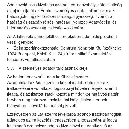
Adatkezelő csak kivételes esetben és jogszabályi kötelezettség
alapján adja át az Érintett személyes adatait állami szervek,
hatóságok – így különösen bíróság, ügyészség, nyomozó
hatóság és szabálysértési hatóság, Nemzeti Adatvédelmi és
Információszabadság Hatóság – számára.
Az Adatkezelő a megjelölt cél érdekében adatfeldolgozóként
veszi igénybe:
- Élelmiszerlánc-biztonsági Centrum Nonprofit Kft. (székhely:
1024 Budapest, Keleti K. u. 24.) informatikai üzemeltetési
feladatok vonatkozásában
5.7. A személyes adatok tárolásának ideje
Az irattári terv szerint nem kerül selejtezésre.
Az adatokat az Adatkezelő a közfeladatot ellátó szervek
iratkezelésére vonatkozó jogszabályi követelmények szerint
iktatja, és az iktatott iratok között a mindenkor hatályos irattári
tervben meghatározott selejtezési időig, illetve – ennek
hiányában – levéltárba adásáig kezeli.
Ezt követően az Ltv. szerint levéltárba adandó iratokban foglalt
adatok és az iratkezelési rendszerben a jogszabálynál fogva
kezelendő személyes adatok kivételével az Adatkezelő az