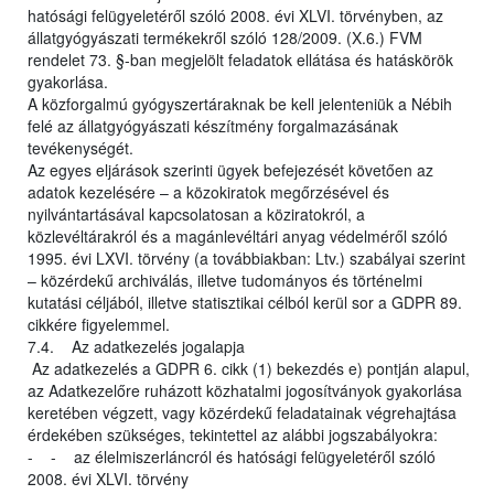
hatósági felügyeletéről szóló 2008. évi XLVI. törvényben, az
állatgyógyászati termékekről szóló 128/2009. (X.6.) FVM
rendelet 73. §-ban megjelölt feladatok ellátása és hatáskörök
gyakorlása.
A közforgalmú gyógyszertáraknak be kell jelenteniük a Nébih
felé az állatgyógyászati készítmény forgalmazásának
tevékenységét.
Az egyes eljárások szerinti ügyek befejezését követően az
adatok kezelésére – a közokiratok megőrzésével és
nyilvántartásával kapcsolatosan a köziratokról, a
közlevéltárakról és a magánlevéltári anyag védelméről szóló
1995. évi LXVI. törvény (a továbbiakban: Ltv.) szabályai szerint
– közérdekű archiválás, illetve tudományos és történelmi
kutatási céljából, illetve statisztikai célból kerül sor a GDPR 89.
cikkére figyelemmel.
7.4. Az adatkezelés jogalapja
Az adatkezelés a GDPR 6. cikk (1) bekezdés e) pontján alapul,
az Adatkezelőre ruházott közhatalmi jogosítványok gyakorlása
keretében végzett, vagy közérdekű feladatainak végrehajtása
érdekében szükséges, tekintettel az alábbi jogszabályokra:
- - az élelmiszerláncról és hatósági felügyeletéről szóló
2008. évi XLVI. törvény