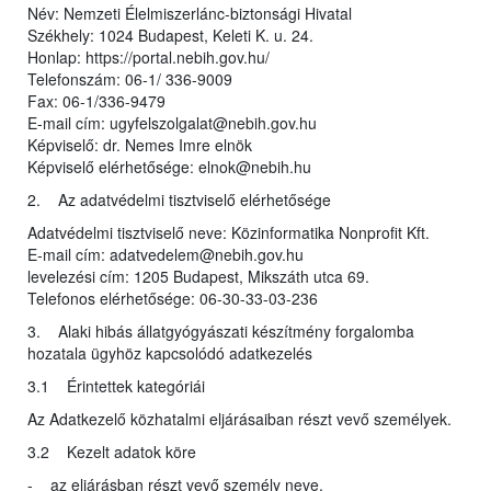
Név: Nemzeti Élelmiszerlánc-biztonsági Hivatal
Székhely: 1024 Budapest, Keleti K. u. 24.
Honlap: https://portal.nebih.gov.hu/
Telefonszám: 06-1/ 336-9009
Fax: 06-1/336-9479
E-mail cím: ugyfelszolgalat@nebih.gov.hu
Képviselő: dr. Nemes Imre elnök
Képviselő elérhetősége: elnok@nebih.hu
2. Az adatvédelmi tisztviselő elérhetősége
Adatvédelmi tisztviselő neve: Közinformatika Nonprofit Kft.
E-mail cím: adatvedelem@nebih.gov.hu
levelezési cím: 1205 Budapest, Mikszáth utca 69.
Telefonos elérhetősége: 06-30-33-03-236
3. Alaki hibás állatgyógyászati készítmény forgalomba
hozatala ügyhöz kapcsolódó adatkezelés
3.1 Érintettek kategóriái
Az Adatkezelő közhatalmi eljárásaiban részt vevő személyek.
3.2 Kezelt adatok köre
- az eljárásban részt vevő személy neve,