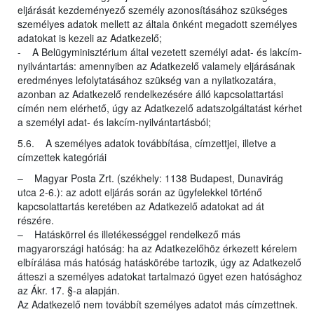
eljárását kezdeményező személy azonosításához szükséges
személyes adatok mellett az általa önként megadott személyes
adatokat is kezeli az Adatkezelő;
- A Belügyminisztérium által vezetett személyi adat- és lakcím-
nyilvántartás: amennyiben az Adatkezelő valamely eljárásának
eredményes lefolytatásához szükség van a nyilatkozatára,
azonban az Adatkezelő rendelkezésére álló kapcsolattartási
címén nem elérhető, úgy az Adatkezelő adatszolgáltatást kérhet
a személyi adat- és lakcím-nyilvántartásból;
5.6. A személyes adatok továbbítása, címzettjei, illetve a
címzettek kategóriái
– Magyar Posta Zrt. (székhely: 1138 Budapest, Dunavirág
utca 2-6.): az adott eljárás során az ügyfelekkel történő
kapcsolattartás keretében az Adatkezelő adatokat ad át
részére.
– Hatáskörrel és illetékességgel rendelkező más
magyarországi hatóság: ha az Adatkezelőhöz érkezett kérelem
elbírálása más hatóság hatáskörébe tartozik, úgy az Adatkezelő
átteszi a személyes adatokat tartalmazó ügyet ezen hatósághoz
az Ákr. 17. §-a alapján.
Az Adatkezelő nem továbbít személyes adatot más címzettnek.