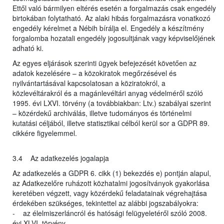
Ettől való bármilyen eltérés esetén a forgalmazás csak engedély
birtokában folytatható. Az alaki hibás forgalmazásra vonatkozó
engedély kérelmet a Nébih bírálja el. Engedély a készítmény
forgalomba hozatali engedély jogosultjának vagy képviselőjének
adható ki.
Az egyes eljárások szerinti ügyek befejezését követően az
adatok kezelésére – a közokiratok megőrzésével és
nyilvántartásával kapcsolatosan a köziratokról, a
közlevéltárakról és a magánlevéltári anyag védelméről szóló
1995. évi LXVI. törvény (a továbbiakban: Ltv.) szabályai szerint
– közérdekű archiválás, illetve tudományos és történelmi
kutatási céljából, illetve statisztikai célból kerül sor a GDPR 89.
cikkére figyelemmel.
3.4 Az adatkezelés jogalapja
Az adatkezelés a GDPR 6. cikk (1) bekezdés e) pontján alapul,
az Adatkezelőre ruházott közhatalmi jogosítványok gyakorlása
keretében végzett, vagy közérdekű feladatainak végrehajtása
érdekében szükséges, tekintettel az alábbi jogszabályokra:
- az élelmiszerláncról és hatósági felügyeletéről szóló 2008.
évi XLVI. törvény