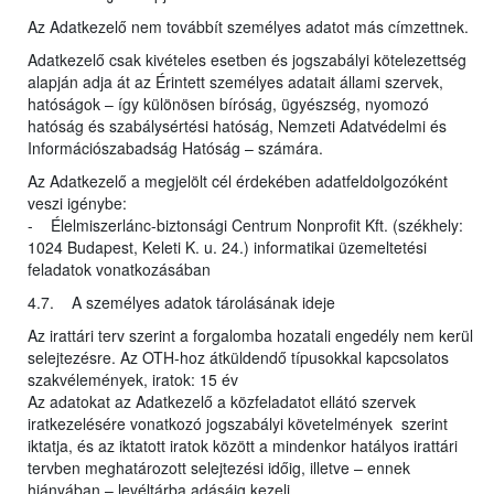
Az Adatkezelő nem továbbít személyes adatot más címzettnek.
Adatkezelő csak kivételes esetben és jogszabályi kötelezettség
alapján adja át az Érintett személyes adatait állami szervek,
hatóságok – így különösen bíróság, ügyészség, nyomozó
hatóság és szabálysértési hatóság, Nemzeti Adatvédelmi és
Információszabadság Hatóság – számára.
Az Adatkezelő a megjelölt cél érdekében adatfeldolgozóként
veszi igénybe:
- Élelmiszerlánc-biztonsági Centrum Nonprofit Kft. (székhely:
1024 Budapest, Keleti K. u. 24.) informatikai üzemeltetési
feladatok vonatkozásában
4.7. A személyes adatok tárolásának ideje
Az irattári terv szerint a forgalomba hozatali engedély nem kerül
selejtezésre. Az OTH-hoz átküldendő típusokkal kapcsolatos
szakvélemények, iratok: 15 év
Az adatokat az Adatkezelő a közfeladatot ellátó szervek
iratkezelésére vonatkozó jogszabályi követelmények szerint
iktatja, és az iktatott iratok között a mindenkor hatályos irattári
tervben meghatározott selejtezési időig, illetve – ennek
hiányában – levéltárba adásáig kezeli.