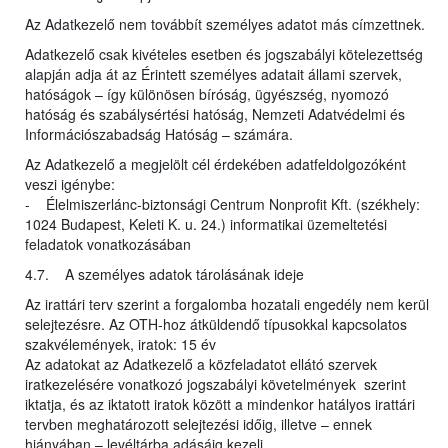
Az Adatkezelő nem továbbít személyes adatot más címzettnek.
Adatkezelő csak kivételes esetben és jogszabályi kötelezettség
alapján adja át az Érintett személyes adatait állami szervek,
hatóságok – így különösen bíróság, ügyészség, nyomozó
hatóság és szabálysértési hatóság, Nemzeti Adatvédelmi és
Információszabadság Hatóság – számára.
Az Adatkezelő a megjelölt cél érdekében adatfeldolgozóként
veszi igénybe:
- Élelmiszerlánc-biztonsági Centrum Nonprofit Kft. (székhely:
1024 Budapest, Keleti K. u. 24.) informatikai üzemeltetési
feladatok vonatkozásában
4.7. A személyes adatok tárolásának ideje
Az irattári terv szerint a forgalomba hozatali engedély nem kerül
selejtezésre. Az OTH-hoz átküldendő típusokkal kapcsolatos
szakvélemények, iratok: 15 év
Az adatokat az Adatkezelő a közfeladatot ellátó szervek
iratkezelésére vonatkozó jogszabályi követelmények szerint
iktatja, és az iktatott iratok között a mindenkor hatályos irattári
tervben meghatározott selejtezési időig, illetve – ennek
hiányában – levéltárba adásáig kezeli.