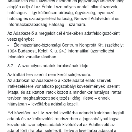
Adatkezelő csak kivételes esetben és jogszabályi kötelezettség
alapján adja át az Érintett személyes adatait állami szervek,
hatóságok – így különösen bíróság, ügyészség, nyomozó
hatóság és szabálysértési hatóság, Nemzeti Adatvédelmi és
Információszabadság Hatóság – számára.
Az Adatkezelő a megjelölt cél érdekében adatfeldolgozóként
veszi igénybe:
- Élelmiszerlánc-biztonsági Centrum Nonprofit Kft. (székhely:
1024 Budapest, Keleti K. u. 24.) informatikai üzemeltetési
feladatok vonatkozásában
3.7 A személyes adatok tárolásának ideje
Az irattári terv szerint nem kerül selejtezésre.
Az adatokat az Adatkezelő a közfeladatot ellátó szervek
iratkezelésére vonatkozó jogszabályi követelmények szerint
iktatja, és az iktatott iratok között a mindenkor hatályos irattári
tervben meghatározott selejtezési időig, illetve – ennek
hiányában – levéltárba adásáig kezeli.
Ezt követően az Ltv. szerint levéltárba adandó iratokban foglalt
adatok és az iratkezelési rendszerben a jogszabálynál fogva
kezelendő személyes adatok kivételével az Adatkezelő az
adatot törli (iratokat selejtezi), illetve a levéltárba adással a