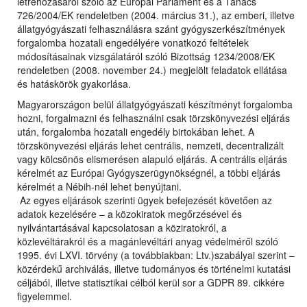
létrehozásáról szóló az Európai Parlament és a Tanács
726/2004/EK rendeletben (2004. március 31.), az emberi, illetve
állatgyógyászati felhasználásra szánt gyógyszerkészítmények
forgalomba hozatali engedélyére vonatkozó feltételek
módosításainak vizsgálatáról szóló Bizottság 1234/2008/EK
rendeletben (2008. november 24.) megjelölt feladatok ellátása
és hatáskörök gyakorlása.
Magyarországon belül állatgyógyászati készítményt forgalomba
hozni, forgalmazni és felhasználni csak törzskönyvezési eljárás
után, forgalomba hozatali engedély birtokában lehet. A
törzskönyvezési eljárás lehet centrális, nemzeti, decentralizált
vagy kölcsönös elismerésen alapuló eljárás. A centrális eljárás
kérelmét az Európai Gyógyszerügynökségnél, a többi eljárás
kérelmét a Nébih-nél lehet benyújtani.
Az egyes eljárások szerinti ügyek befejezését követően az
adatok kezelésére – a közokiratok megőrzésével és
nyilvántartásával kapcsolatosan a köziratokról, a
közlevéltárakról és a magánlevéltári anyag védelméről szóló
1995. évi LXVI. törvény (a továbbiakban: Ltv.)szabályai szerint –
közérdekű archiválás, illetve tudományos és történelmi kutatási
céljából, illetve statisztikai célból kerül sor a GDPR 89. cikkére
figyelemmel.