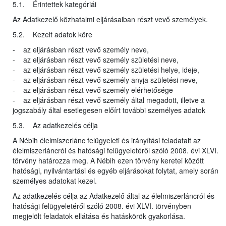
5.1. Érintettek kategóriái
Az Adatkezelő közhatalmi eljárásaiban részt vevő személyek.
5.2. Kezelt adatok köre
- az eljárásban részt vevő személy neve,
- az eljárásban részt vevő személy születési neve,
- az eljárásban részt vevő személy születési helye, ideje,
- az eljárásban részt vevő személy anyja születési neve,
- az eljárásban részt vevő személy elérhetősége
- az eljárásban részt vevő személy által megadott, illetve a
jogszabály által esetlegesen előírt további személyes adatok
5.3. Az adatkezelés célja
A Nébih élelmiszerlánc felügyeleti és irányítási feladatait az
élelmiszerláncról és hatósági felügyeletéről szóló 2008. évi XLVI.
törvény határozza meg. A Nébih ezen törvény keretei között
hatósági, nyilvántartási és egyéb eljárásokat folytat, amely során
személyes adatokat kezel.
Az adatkezelés célja az Adatkezelő által az élelmiszerláncról és
hatósági felügyeletéről szóló 2008. évi XLVI. törvényben
megjelölt feladatok ellátása és hatáskörök gyakorlása.