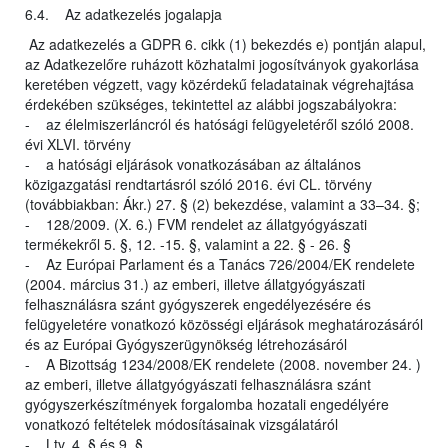
6.4. Az adatkezelés jogalapja
Az adatkezelés a GDPR 6. cikk (1) bekezdés e) pontján alapul,
az Adatkezelőre ruházott közhatalmi jogosítványok gyakorlása
keretében végzett, vagy közérdekű feladatainak végrehajtása
érdekében szükséges, tekintettel az alábbi jogszabályokra:
- az élelmiszerláncról és hatósági felügyeletéről szóló 2008.
évi XLVI. törvény
- a hatósági eljárások vonatkozásában az általános
közigazgatási rendtartásról szóló 2016. évi CL. törvény
(továbbiakban: Ákr.) 27. § (2) bekezdése, valamint a 33–34. §;
- 128/2009. (X. 6.) FVM rendelet az állatgyógyászati
termékekről 5. §, 12. -15. §, valamint a 22. § - 26. §
- Az Európai Parlament és a Tanács 726/2004/EK rendelete
(2004. március 31.) az emberi, illetve állatgyógyászati
felhasználásra szánt gyógyszerek engedélyezésére és
felügyeletére vonatkozó közösségi eljárások meghatározásáról
és az Európai Gyógyszerügynökség létrehozásáról
- A Bizottság 1234/2008/EK rendelete (2008. november 24. )
az emberi, illetve állatgyógyászati felhasználásra szánt
gyógyszerkészítmények forgalomba hozatali engedélyére
vonatkozó feltételek módosításainak vizsgálatáról
- Ltv. 4. § és 9. §.