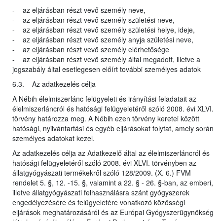
- az eljárásban részt vevő személy neve,
- az eljárásban részt vevő személy születési neve,
- az eljárásban részt vevő személy születési helye, ideje,
- az eljárásban részt vevő személy anyja születési neve,
- az eljárásban részt vevő személy elérhetősége
- az eljárásban részt vevő személy által megadott, illetve a
jogszabály által esetlegesen előírt további személyes adatok
6.3. Az adatkezelés célja
A Nébih élelmiszerlánc felügyeleti és irányítási feladatait az
élelmiszerláncról és hatósági felügyeletéről szóló 2008. évi XLVI.
törvény határozza meg. A Nébih ezen törvény keretei között
hatósági, nyilvántartási és egyéb eljárásokat folytat, amely során
személyes adatokat kezel.
Az adatkezelés célja az Adatkezelő által az élelmiszerláncról és
hatósági felügyeletéről szóló 2008. évi XLVI. törvényben az
állatgyógyászati termékekről szóló 128/2009. (X. 6.) FVM
rendelet 5. §, 12. -15. §, valamint a 22. § - 26. §-ban, az emberi,
illetve állatgyógyászati felhasználásra szánt gyógyszerek
engedélyezésére és felügyeletére vonatkozó közösségi
eljárások meghatározásáról és az Európai Gyógyszerügynökség