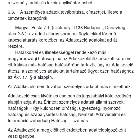
a személyi adat- és lakcím-nyilvántartásból;
6.6. A személyes adatok továbbítása, címzettjei, illetve a
címzettek kategóriái
– Magyar Posta Zrt. (székhely: 1138 Budapest, Dunavirág
utca 2-6.): az adott eljárás során az ügyfelekkel történő
kapcsolattartás keretében az Adatkezelő adatokat ad át
részére.
– Hatáskörrel és illetékességgel rendelkező más
magyarországi hatóság: ha az Adatkezelőhöz érkezett kérelem
elbírálása más hatóság hatáskörébe tartozik, úgy az Adatkezelő
átteszi a személyes adatokat tartalmazó ügyet ezen hatósághoz
az Ákr. 17. §-a alapján.
Az Adatkezelő nem továbbít személyes adatot más címzettnek.
Adatkezelő csak kivételes esetben és jogszabályi kötelezettség
alapján adja át az Érintett személyes adatait állami szervek,
hatóságok – így különösen bíróság, ügyészség, nyomozó
hatóság és szabálysértési hatóság, Nemzeti Adatvédelmi és
Információszabadság Hatóság – számára.
Az Adatkezelő a megjelölt cél érdekében adatfeldolgozóként
veszi igénybe: