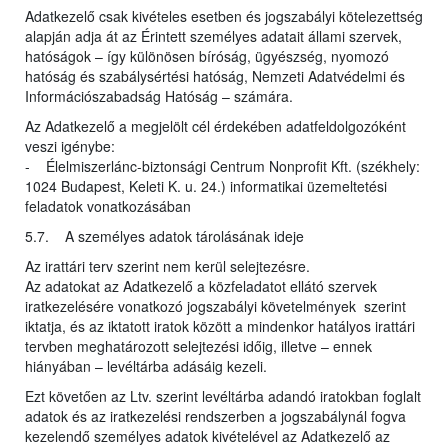
Adatkezelő csak kivételes esetben és jogszabályi kötelezettség
alapján adja át az Érintett személyes adatait állami szervek,
hatóságok – így különösen bíróság, ügyészség, nyomozó
hatóság és szabálysértési hatóság, Nemzeti Adatvédelmi és
Információszabadság Hatóság – számára.
Az Adatkezelő a megjelölt cél érdekében adatfeldolgozóként
veszi igénybe:
- Élelmiszerlánc-biztonsági Centrum Nonprofit Kft. (székhely:
1024 Budapest, Keleti K. u. 24.) informatikai üzemeltetési
feladatok vonatkozásában
5.7. A személyes adatok tárolásának ideje
Az irattári terv szerint nem kerül selejtezésre.
Az adatokat az Adatkezelő a közfeladatot ellátó szervek
iratkezelésére vonatkozó jogszabályi követelmények szerint
iktatja, és az iktatott iratok között a mindenkor hatályos irattári
tervben meghatározott selejtezési időig, illetve – ennek
hiányában – levéltárba adásáig kezeli.
Ezt követően az Ltv. szerint levéltárba adandó iratokban foglalt
adatok és az iratkezelési rendszerben a jogszabálynál fogva
kezelendő személyes adatok kivételével az Adatkezelő az