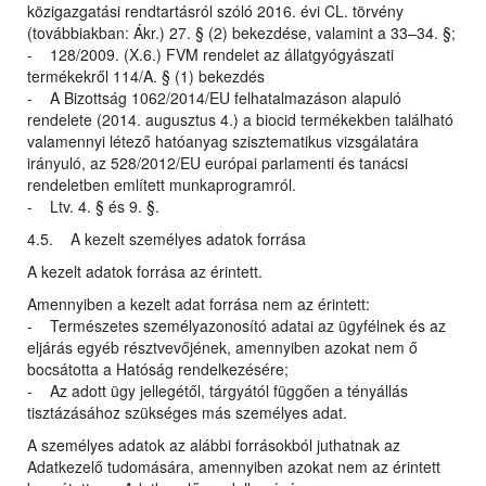
közigazgatási rendtartásról szóló 2016. évi CL. törvény
(továbbiakban: Ákr.) 27. § (2) bekezdése, valamint a 33–34. §;
- 128/2009. (X.6.) FVM rendelet az állatgyógyászati
termékekről 114/A. § (1) bekezdés
- A Bizottság 1062/2014/EU felhatalmazáson alapuló
rendelete (2014. augusztus 4.) a biocid termékekben található
valamennyi létező hatóanyag szisztematikus vizsgálatára
irányuló, az 528/2012/EU európai parlamenti és tanácsi
rendeletben említett munkaprogramról.
- Ltv. 4. § és 9. §.
4.5. A kezelt személyes adatok forrása
A kezelt adatok forrása az érintett.
Amennyiben a kezelt adat forrása nem az érintett:
- Természetes személyazonosító adatai az ügyfélnek és az
eljárás egyéb résztvevőjének, amennyiben azokat nem ő
bocsátotta a Hatóság rendelkezésére;
- Az adott ügy jellegétől, tárgyától függően a tényállás
tisztázásához szükséges más személyes adat.
A személyes adatok az alábbi forrásokból juthatnak az
Adatkezelő tudomására, amennyiben azokat nem az érintett