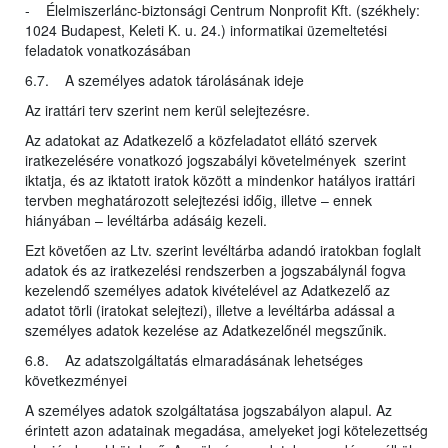
- Élelmiszerlánc-biztonsági Centrum Nonprofit Kft. (székhely:
1024 Budapest, Keleti K. u. 24.) informatikai üzemeltetési
feladatok vonatkozásában
6.7. A személyes adatok tárolásának ideje
Az irattári terv szerint nem kerül selejtezésre.
Az adatokat az Adatkezelő a közfeladatot ellátó szervek
iratkezelésére vonatkozó jogszabályi követelmények szerint
iktatja, és az iktatott iratok között a mindenkor hatályos irattári
tervben meghatározott selejtezési időig, illetve – ennek
hiányában – levéltárba adásáig kezeli.
Ezt követően az Ltv. szerint levéltárba adandó iratokban foglalt
adatok és az iratkezelési rendszerben a jogszabálynál fogva
kezelendő személyes adatok kivételével az Adatkezelő az
adatot törli (iratokat selejtezi), illetve a levéltárba adással a
személyes adatok kezelése az Adatkezelőnél megszűnik.
6.8. Az adatszolgáltatás elmaradásának lehetséges
következményei
A személyes adatok szolgáltatása jogszabályon alapul. Az
érintett azon adatainak megadása, amelyeket jogi kötelezettség