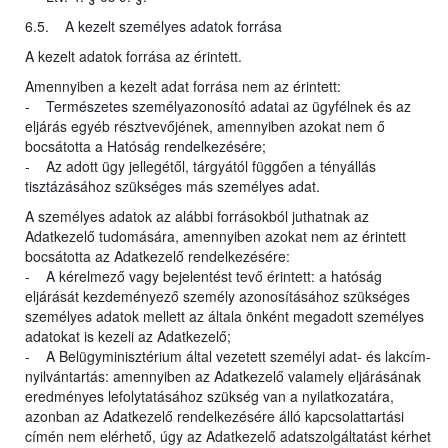
6.5. A kezelt személyes adatok forrása
A kezelt adatok forrása az érintett.
Amennyiben a kezelt adat forrása nem az érintett:
- Természetes személyazonosító adatai az ügyfélnek és az
eljárás egyéb résztvevőjének, amennyiben azokat nem ő
bocsátotta a Hatóság rendelkezésére;
- Az adott ügy jellegétől, tárgyától függően a tényállás
tisztázásához szükséges más személyes adat.
A személyes adatok az alábbi forrásokból juthatnak az
Adatkezelő tudomására, amennyiben azokat nem az érintett
bocsátotta az Adatkezelő rendelkezésére:
- A kérelmező vagy bejelentést tevő érintett: a hatóság
eljárását kezdeményező személy azonosításához szükséges
személyes adatok mellett az általa önként megadott személyes
adatokat is kezeli az Adatkezelő;
- A Belügyminisztérium által vezetett személyi adat- és lakcím-
nyilvántartás: amennyiben az Adatkezelő valamely eljárásának
eredményes lefolytatásához szükség van a nyilatkozatára,
azonban az Adatkezelő rendelkezésére álló kapcsolattartási
címén nem elérhető, úgy az Adatkezelő adatszolgáltatást kérhet