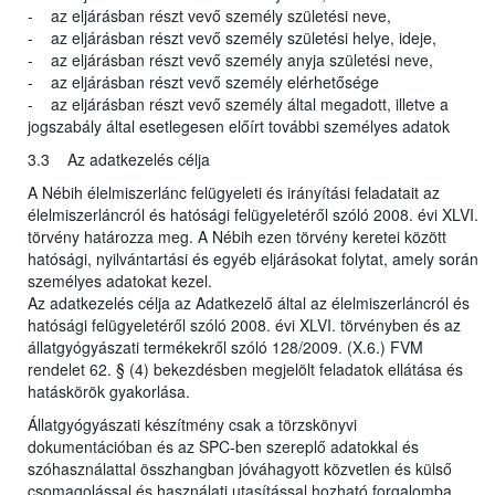
- az eljárásban részt vevő személy születési neve,
- az eljárásban részt vevő személy születési helye, ideje,
- az eljárásban részt vevő személy anyja születési neve,
- az eljárásban részt vevő személy elérhetősége
- az eljárásban részt vevő személy által megadott, illetve a
jogszabály által esetlegesen előírt további személyes adatok
3.3 Az adatkezelés célja
A Nébih élelmiszerlánc felügyeleti és irányítási feladatait az
élelmiszerláncról és hatósági felügyeletéről szóló 2008. évi XLVI.
törvény határozza meg. A Nébih ezen törvény keretei között
hatósági, nyilvántartási és egyéb eljárásokat folytat, amely során
személyes adatokat kezel.
Az adatkezelés célja az Adatkezelő által az élelmiszerláncról és
hatósági felügyeletéről szóló 2008. évi XLVI. törvényben és az
állatgyógyászati termékekről szóló 128/2009. (X.6.) FVM
rendelet 62. § (4) bekezdésben megjelölt feladatok ellátása és
hatáskörök gyakorlása.
Állatgyógyászati készítmény csak a törzskönyvi
dokumentációban és az SPC-ben szereplő adatokkal és
szóhasználattal összhangban jóváhagyott közvetlen és külső
csomagolással és használati utasítással hozható forgalomba.