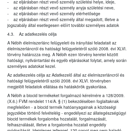
- az eljárásban részt vevő személy születési helye, ideje,
- az eljárásban részt vevő személy anyja születési neve,
- az eljárásban részt vevő személy elérhetősége
- az eljárásban részt vevő személy által megadott, illetve a
jogszabály által esetlegesen előírt további személyes adatok
4.3. Az adatkezelés célja
A Nébih élelmiszerlánc felügyeleti és irányítási feladatait az
élelmiszerláncról és hatósági felügyeletéről szóló 2008. évi XLVI.
törvény határozza meg. A Nébih ezen törvény keretei között
hatósági, nyilvántartási és egyéb eljárásokat folytat, amely során
személyes adatokat kezel.
Az adatkezelés célja az Adatkezelő által az élelmiszerláncról és
hatósági felügyeletéről szóló 2008. évi XLVI. törvényben
megjelölt feladatok ellátása és hatáskörök gyakorlása.
A Nébih a biocid termékeket forgalmazó kérelmére a 128/2009.
(X.6.) FVM rendelet 114/A. § (1) bekezdésében foglaltaknak
megfelelően - a biocid termék hatóanyagainak a közösségi
jegyzékbe történő felvételéig - engedélyezi az állategészségügyi
biocid termékek forgalomba hozatalát, forgalmazását,
felhasználását, illetve a forgalomba hozatali engedély
módosítását. Ideiglenes jelleggel, 120 napot meg nem haladó