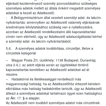
eljárását kezdeményező személy azonosításához szükséges
személyes adatok mellett az általa önként megadott személyes
adatokat is kezeli az Adatkezelő;
- A Belügyminisztérium által vezetett személyi adat- és lakcím-
nyilvántartás: amennyiben az Adatkezelő valamely eljárásának
eredményes lefolytatásához szükség van a nyilatkozatára,
azonban az Adatkezelő rendelkezésére álló kapcsolattartási
címén nem elérhető, úgy az Adatkezelő adatszolgáltatást kérhet
a személyi adat- és lakcím-nyilvántartásból;
5.6. A személyes adatok továbbítása, címzettjei, illetve a
címzettek kategóriái
– Magyar Posta Zrt. (székhely: 1138 Budapest, Dunavirág
utca 2-6.): az adott eljárás során az ügyfelekkel történő
kapcsolattartás keretében az Adatkezelő adatokat ad át
részére.
– Hatáskörrel és illetékességgel rendelkező más
magyarországi hatóság: ha az Adatkezelőhöz érkezett kérelem
elbírálása más hatóság hatáskörébe tartozik, úgy az Adatkezelő
átteszi a személyes adatokat tartalmazó ügyet ezen hatósághoz
az Ákr. 17. §-a alapján.
Az Adatkezelő nem továbbít személyes adatot más címzettnek.