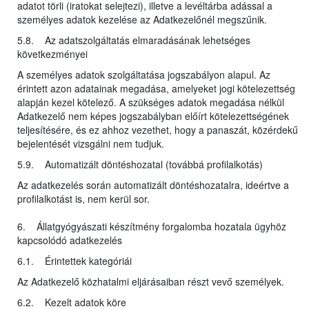
adatot törli (iratokat selejtezi), illetve a levéltárba adással a
személyes adatok kezelése az Adatkezelőnél megszűnik.
5.8. Az adatszolgáltatás elmaradásának lehetséges
következményei
A személyes adatok szolgáltatása jogszabályon alapul. Az
érintett azon adatainak megadása, amelyeket jogi kötelezettség
alapján kezel kötelező. A szükséges adatok megadása nélkül
Adatkezelő nem képes jogszabályban előírt kötelezettségének
teljesítésére, és ez ahhoz vezethet, hogy a panaszát, közérdekű
bejelentését vizsgálni nem tudjuk.
5.9. Automatizált döntéshozatal (továbbá profilalkotás)
Az adatkezelés során automatizált döntéshozatalra, ideértve a
profilalkotást is, nem kerül sor.
6. Állatgyógyászati készítmény forgalomba hozatala ügyhöz
kapcsolódó adatkezelés
6.1. Érintettek kategóriái
Az Adatkezelő közhatalmi eljárásaiban részt vevő személyek.
6.2. Kezelt adatok köre