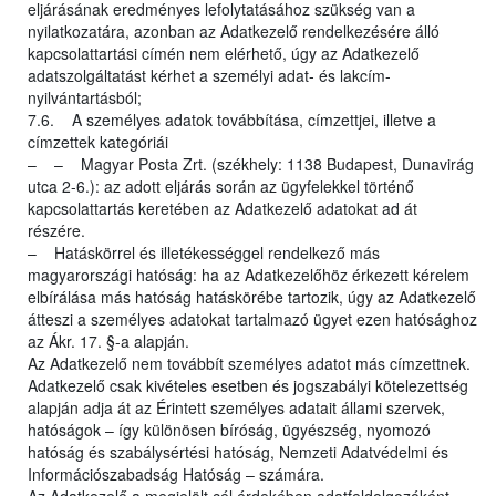
eljárásának eredményes lefolytatásához szükség van a
nyilatkozatára, azonban az Adatkezelő rendelkezésére álló
kapcsolattartási címén nem elérhető, úgy az Adatkezelő
adatszolgáltatást kérhet a személyi adat- és lakcím-
nyilvántartásból;
7.6. A személyes adatok továbbítása, címzettjei, illetve a
címzettek kategóriái
– – Magyar Posta Zrt. (székhely: 1138 Budapest, Dunavirág
utca 2-6.): az adott eljárás során az ügyfelekkel történő
kapcsolattartás keretében az Adatkezelő adatokat ad át
részére.
– Hatáskörrel és illetékességgel rendelkező más
magyarországi hatóság: ha az Adatkezelőhöz érkezett kérelem
elbírálása más hatóság hatáskörébe tartozik, úgy az Adatkezelő
átteszi a személyes adatokat tartalmazó ügyet ezen hatósághoz
az Ákr. 17. §-a alapján.
Az Adatkezelő nem továbbít személyes adatot más címzettnek.
Adatkezelő csak kivételes esetben és jogszabályi kötelezettség
alapján adja át az Érintett személyes adatait állami szervek,
hatóságok – így különösen bíróság, ügyészség, nyomozó
hatóság és szabálysértési hatóság, Nemzeti Adatvédelmi és
Információszabadság Hatóság – számára.