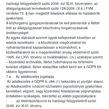
hatósági felügyeletéről szóló 2008. évi XLVI. törvényben, az
állatgyógyászati termékekről szóló 128/2009. (X.6.) FVM
rendelet 73. §-ban megjelölt feladatok ellátása és hatáskörök
gyakorlása.
A közforgalmú gyógyszertáraknak be kell jelenteniük a Nébih
felé az állatgyógyászati készítmény forgalmazásának
tevékenységét.
Az egyes eljárások szerinti ügyek befejezését követően az
adatok kezelésére – a közokiratok megőrzésével és
nyilvántartásával kapcsolatosan a köziratokról, a
közlevéltárakról és a magánlevéltári anyag védelméről szóló
1995. évi LXVI. törvény (a továbbiakban: Ltv.) szabályai szerint
– közérdekű archiválás, illetve tudományos és történelmi
kutatási céljából, illetve statisztikai célból kerül sor a GDPR 89.
cikkére figyelemmel.
7.4. Az adatkezelés jogalapja
Az adatkezelés a GDPR 6. cikk (1) bekezdés e) pontján alapul,
az Adatkezelőre ruházott közhatalmi jogosítványok gyakorlása
keretében végzett, vagy közérdekű feladatainak végrehajtása
érdekében szükséges, tekintettel az alábbi jogszabályokra:
- - az élelmiszerláncról és hatósági felügyeletéről szóló
2008. évi XLVI. törvény