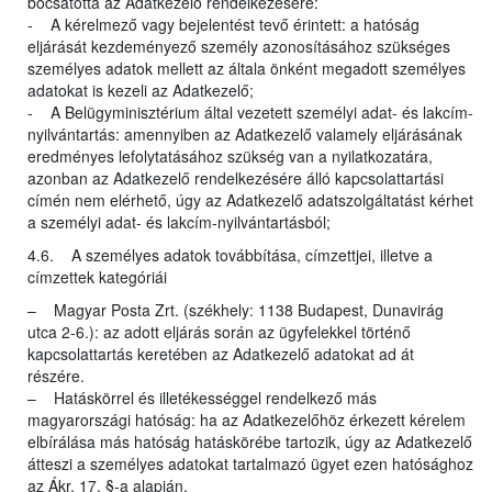
bocsátotta az Adatkezelő rendelkezésére:
- A kérelmező vagy bejelentést tevő érintett: a hatóság
eljárását kezdeményező személy azonosításához szükséges
személyes adatok mellett az általa önként megadott személyes
adatokat is kezeli az Adatkezelő;
- A Belügyminisztérium által vezetett személyi adat- és lakcím-
nyilvántartás: amennyiben az Adatkezelő valamely eljárásának
eredményes lefolytatásához szükség van a nyilatkozatára,
azonban az Adatkezelő rendelkezésére álló kapcsolattartási
címén nem elérhető, úgy az Adatkezelő adatszolgáltatást kérhet
a személyi adat- és lakcím-nyilvántartásból;
4.6. A személyes adatok továbbítása, címzettjei, illetve a
címzettek kategóriái
– Magyar Posta Zrt. (székhely: 1138 Budapest, Dunavirág
utca 2-6.): az adott eljárás során az ügyfelekkel történő
kapcsolattartás keretében az Adatkezelő adatokat ad át
részére.
– Hatáskörrel és illetékességgel rendelkező más
magyarországi hatóság: ha az Adatkezelőhöz érkezett kérelem
elbírálása más hatóság hatáskörébe tartozik, úgy az Adatkezelő
átteszi a személyes adatokat tartalmazó ügyet ezen hatósághoz
az Ákr. 17. §-a alapján.