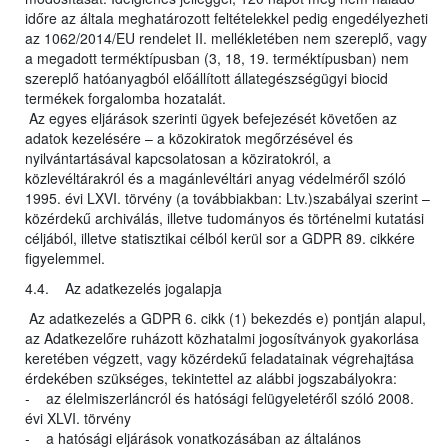
időre az általa meghatározott feltételekkel pedig engedélyezheti
az 1062/2014/EU rendelet II. mellékletében nem szereplő, vagy
a megadott terméktípusban (3, 18, 19. terméktípusban) nem
szereplő hatóanyagból előállított állategészségügyi biocid
termékek forgalomba hozatalát.
Az egyes eljárások szerinti ügyek befejezését követően az
adatok kezelésére – a közokiratok megőrzésével és
nyilvántartásával kapcsolatosan a köziratokról, a
közlevéltárakról és a magánlevéltári anyag védelméről szóló
1995. évi LXVI. törvény (a továbbiakban: Ltv.)szabályai szerint –
közérdekű archiválás, illetve tudományos és történelmi kutatási
céljából, illetve statisztikai célból kerül sor a GDPR 89. cikkére
figyelemmel.
4.4. Az adatkezelés jogalapja
Az adatkezelés a GDPR 6. cikk (1) bekezdés e) pontján alapul,
az Adatkezelőre ruházott közhatalmi jogosítványok gyakorlása
keretében végzett, vagy közérdekű feladatainak végrehajtása
érdekében szükséges, tekintettel az alábbi jogszabályokra:
- az élelmiszerláncról és hatósági felügyeletéről szóló 2008.
évi XLVI. törvény
- a hatósági eljárások vonatkozásában az általános