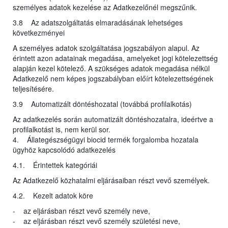
személyes adatok kezelése az Adatkezelőnél megszűnik.
3.8 Az adatszolgáltatás elmaradásának lehetséges
következményei
A személyes adatok szolgáltatása jogszabályon alapul. Az
érintett azon adatainak megadása, amelyeket jogi kötelezettség
alapján kezel kötelező. A szükséges adatok megadása nélkül
Adatkezelő nem képes jogszabályban előírt kötelezettségének
teljesítésére.
3.9 Automatizált döntéshozatal (továbbá profilalkotás)
Az adatkezelés során automatizált döntéshozatalra, ideértve a
profilalkotást is, nem kerül sor.
4. Állategészségügyi biocid termék forgalomba hozatala
ügyhöz kapcsolódó adatkezelés
4.1. Érintettek kategóriái
Az Adatkezelő közhatalmi eljárásaiban részt vevő személyek.
4.2. Kezelt adatok köre
- az eljárásban részt vevő személy neve,
- az eljárásban részt vevő személy születési neve,