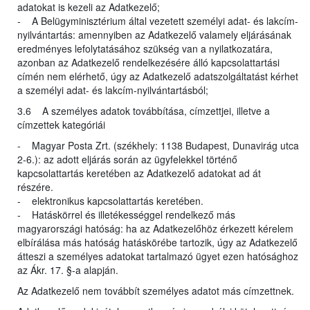
adatokat is kezeli az Adatkezelő;
- A Belügyminisztérium által vezetett személyi adat- és lakcím-
nyilvántartás: amennyiben az Adatkezelő valamely eljárásának
eredményes lefolytatásához szükség van a nyilatkozatára,
azonban az Adatkezelő rendelkezésére álló kapcsolattartási
címén nem elérhető, úgy az Adatkezelő adatszolgáltatást kérhet
a személyi adat- és lakcím-nyilvántartásból;
3.6 A személyes adatok továbbítása, címzettjei, illetve a
címzettek kategóriái
- Magyar Posta Zrt. (székhely: 1138 Budapest, Dunavirág utca
2-6.): az adott eljárás során az ügyfelekkel történő
kapcsolattartás keretében az Adatkezelő adatokat ad át
részére.
- elektronikus kapcsolattartás keretében.
- Hatáskörrel és illetékességgel rendelkező más
magyarországi hatóság: ha az Adatkezelőhöz érkezett kérelem
elbírálása más hatóság hatáskörébe tartozik, úgy az Adatkezelő
átteszi a személyes adatokat tartalmazó ügyet ezen hatósághoz
az Ákr. 17. §-a alapján.
Az Adatkezelő nem továbbít személyes adatot más címzettnek.