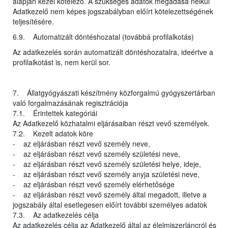
alapján kezel kötelező. A szükséges adatok megadása nélkül
Adatkezelő nem képes jogszabályban előírt kötelezettségének
teljesítésére.
6.9. Automatizált döntéshozatal (továbbá profilalkotás)
Az adatkezelés során automatizált döntéshozatalra, ideértve a
profilalkotást is, nem kerül sor.
7. Állatgyógyászati készítmény közforgalmú gyógyszertárban
való forgalmazásának regisztrációja
7.1. Érintettek kategóriái
Az Adatkezelő közhatalmi eljárásaiban részt vevő személyek.
7.2. Kezelt adatok köre
- az eljárásban részt vevő személy neve,
- az eljárásban részt vevő személy születési neve,
- az eljárásban részt vevő személy születési helye, ideje,
- az eljárásban részt vevő személy anyja születési neve,
- az eljárásban részt vevő személy elérhetősége
- az eljárásban részt vevő személy által megadott, illetve a
jogszabály által esetlegesen előírt további személyes adatok
7.3. Az adatkezelés célja
Az adatkezelés célja az Adatkezelő által az élelmiszerláncról és