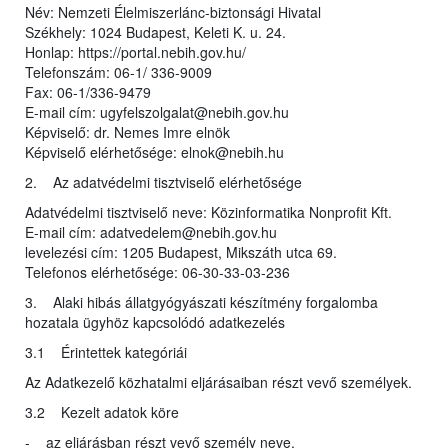
Név: Nemzeti Élelmiszerlánc-biztonsági Hivatal
Székhely: 1024 Budapest, Keleti K. u. 24.
Honlap: https://portal.nebih.gov.hu/
Telefonszám: 06-1/ 336-9009
Fax: 06-1/336-9479
E-mail cím: ugyfelszolgalat@nebih.gov.hu
Képviselő: dr. Nemes Imre elnök
Képviselő elérhetősége: elnok@nebih.hu
2. Az adatvédelmi tisztviselő elérhetősége
Adatvédelmi tisztviselő neve: Közinformatika Nonprofit Kft.
E-mail cím: adatvedelem@nebih.gov.hu
levelezési cím: 1205 Budapest, Mikszáth utca 69.
Telefonos elérhetősége: 06-30-33-03-236
3. Alaki hibás állatgyógyászati készítmény forgalomba
hozatala ügyhöz kapcsolódó adatkezelés
3.1 Érintettek kategóriái
Az Adatkezelő közhatalmi eljárásaiban részt vevő személyek.
3.2 Kezelt adatok köre
- az eljárásban részt vevő személy neve,