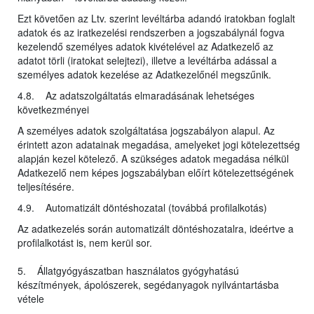
Ezt követően az Ltv. szerint levéltárba adandó iratokban foglalt
adatok és az iratkezelési rendszerben a jogszabálynál fogva
kezelendő személyes adatok kivételével az Adatkezelő az
adatot törli (iratokat selejtezi), illetve a levéltárba adással a
személyes adatok kezelése az Adatkezelőnél megszűnik.
4.8. Az adatszolgáltatás elmaradásának lehetséges
következményei
A személyes adatok szolgáltatása jogszabályon alapul. Az
érintett azon adatainak megadása, amelyeket jogi kötelezettség
alapján kezel kötelező. A szükséges adatok megadása nélkül
Adatkezelő nem képes jogszabályban előírt kötelezettségének
teljesítésére.
4.9. Automatizált döntéshozatal (továbbá profilalkotás)
Az adatkezelés során automatizált döntéshozatalra, ideértve a
profilalkotást is, nem kerül sor.
5. Állatgyógyászatban használatos gyógyhatású
készítmények, ápolószerek, segédanyagok nyilvántartásba
vétele