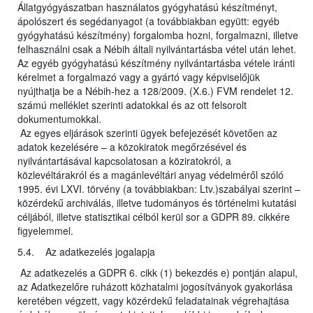
Állatgyógyászatban használatos gyógyhatású készítményt,
ápolószert és segédanyagot (a továbbiakban együtt: egyéb
gyógyhatású készítmény) forgalomba hozni, forgalmazni, illetve
felhasználni csak a Nébih általi nyilvántartásba vétel után lehet.
Az egyéb gyógyhatású készítmény nyilvántartásba vétele iránti
kérelmet a forgalmazó vagy a gyártó vagy képviselőjük
nyújthatja be a Nébih-hez a 128/2009. (X.6.) FVM rendelet 12.
számú melléklet szerinti adatokkal és az ott felsorolt
dokumentumokkal.
Az egyes eljárások szerinti ügyek befejezését követően az
adatok kezelésére – a közokiratok megőrzésével és
nyilvántartásával kapcsolatosan a köziratokról, a
közlevéltárakról és a magánlevéltári anyag védelméről szóló
1995. évi LXVI. törvény (a továbbiakban: Ltv.)szabályai szerint –
közérdekű archiválás, illetve tudományos és történelmi kutatási
céljából, illetve statisztikai célból kerül sor a GDPR 89. cikkére
figyelemmel.
5.4. Az adatkezelés jogalapja
Az adatkezelés a GDPR 6. cikk (1) bekezdés e) pontján alapul,
az Adatkezelőre ruházott közhatalmi jogosítványok gyakorlása
keretében végzett, vagy közérdekű feladatainak végrehajtása