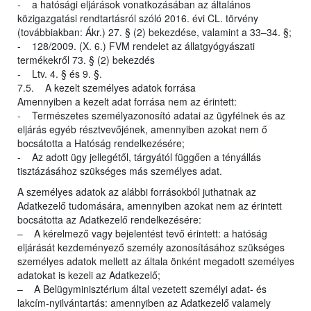
- a hatósági eljárások vonatkozásában az általános
közigazgatási rendtartásról szóló 2016. évi CL. törvény
(továbbiakban: Ákr.) 27. § (2) bekezdése, valamint a 33–34. §;
- 128/2009. (X. 6.) FVM rendelet az állatgyógyászati
termékekről 73. § (2) bekezdés
- Ltv. 4. § és 9. §.
7.5. A kezelt személyes adatok forrása
Amennyiben a kezelt adat forrása nem az érintett:
- Természetes személyazonosító adatai az ügyfélnek és az
eljárás egyéb résztvevőjének, amennyiben azokat nem ő
bocsátotta a Hatóság rendelkezésére;
- Az adott ügy jellegétől, tárgyától függően a tényállás
tisztázásához szükséges más személyes adat.
A személyes adatok az alábbi forrásokból juthatnak az
Adatkezelő tudomására, amennyiben azokat nem az érintett
bocsátotta az Adatkezelő rendelkezésére:
– A kérelmező vagy bejelentést tevő érintett: a hatóság
eljárását kezdeményező személy azonosításához szükséges
személyes adatok mellett az általa önként megadott személyes
adatokat is kezeli az Adatkezelő;
– A Belügyminisztérium által vezetett személyi adat- és
lakcím-nyilvántartás: amennyiben az Adatkezelő valamely