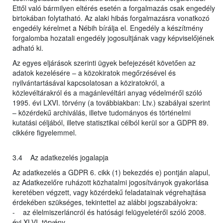
Ettől való bármilyen eltérés esetén a forgalmazás csak engedély
birtokában folytatható. Az alaki hibás forgalmazásra vonatkozó
engedély kérelmet a Nébih bírálja el. Engedély a készítmény
forgalomba hozatali engedély jogosultjának vagy képviselőjének
adható ki.
Az egyes eljárások szerinti ügyek befejezését követően az
adatok kezelésére – a közokiratok megőrzésével és
nyilvántartásával kapcsolatosan a köziratokról, a
közlevéltárakról és a magánlevéltári anyag védelméről szóló
1995. évi LXVI. törvény (a továbbiakban: Ltv.) szabályai szerint
– közérdekű archiválás, illetve tudományos és történelmi
kutatási céljából, illetve statisztikai célból kerül sor a GDPR 89.
cikkére figyelemmel.
3.4 Az adatkezelés jogalapja
Az adatkezelés a GDPR 6. cikk (1) bekezdés e) pontján alapul,
az Adatkezelőre ruházott közhatalmi jogosítványok gyakorlása
keretében végzett, vagy közérdekű feladatainak végrehajtása
érdekében szükséges, tekintettel az alábbi jogszabályokra:
- az élelmiszerláncról és hatósági felügyeletéről szóló 2008.
évi XLVI. törvény