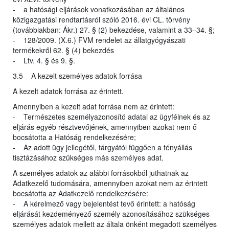
- a hatósági eljárások vonatkozásában az általános
közigazgatási rendtartásról szóló 2016. évi CL. törvény
(továbbiakban: Ákr.) 27. § (2) bekezdése, valamint a 33–34. §;
- 128/2009. (X.6.) FVM rendelet az állatgyógyászati
termékekről 62. § (4) bekezdés
- Ltv. 4. § és 9. §.
3.5 A kezelt személyes adatok forrása
A kezelt adatok forrása az érintett.
Amennyiben a kezelt adat forrása nem az érintett:
- Természetes személyazonosító adatai az ügyfélnek és az
eljárás egyéb résztvevőjének, amennyiben azokat nem ő
bocsátotta a Hatóság rendelkezésére;
- Az adott ügy jellegétől, tárgyától függően a tényállás
tisztázásához szükséges más személyes adat.
A személyes adatok az alábbi forrásokból juthatnak az
Adatkezelő tudomására, amennyiben azokat nem az érintett
bocsátotta az Adatkezelő rendelkezésére:
- A kérelmező vagy bejelentést tevő érintett: a hatóság
eljárását kezdeményező személy azonosításához szükséges
személyes adatok mellett az általa önként megadott személyes