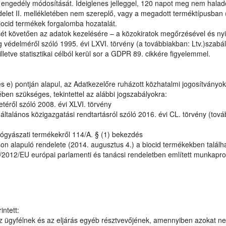
i engedély módosítását. Ideiglenes jelleggel, 120 napot meg nem haladó
let II. mellékletében nem szereplő, vagy a megadott terméktípusban 
biocid termékek forgalomba hozatalát.
ét követően az adatok kezelésére – a közokiratok megőrzésével és nyil
 védelméről szóló 1995. évi LXVI. törvény (a továbbiakban: Ltv.)szabály
lletve statisztikai célból kerül sor a GDPR 89. cikkére figyelemmel.
 e) pontján alapul, az Adatkezelőre ruházott közhatalmi jogosítványok
ben szükséges, tekintettel az alábbi jogszabályokra:
etéről szóló 2008. évi XLVI. törvény
talános közigazgatási rendtartásról szóló 2016. évi CL. törvény (tová
ógyászati termékekről 114/A. § (1) bekezdés
n alapuló rendelete (2014. augusztus 4.) a biocid termékekben találh
28/2012/EU európai parlamenti és tanácsi rendeletben említett munkapr
ntett:
 ügyfélnek és az eljárás egyéb résztvevőjének, amennyiben azokat n