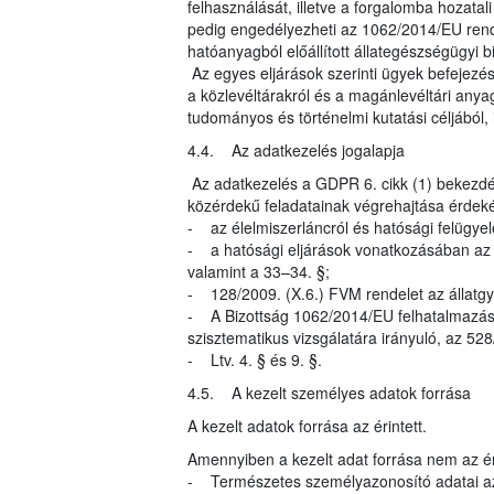
felhasználását, illetve a forgalomba hozatal
pedig engedélyezheti az 1062/2014/EU rende
hatóanyagból előállított állategészségügyi 
Az egyes eljárások szerinti ügyek befejezés
a közlevéltárakról és a magánlevéltári anyag
tudományos és történelmi kutatási céljából, i
4.4. Az adatkezelés jogalapja
Az adatkezelés a GDPR 6. cikk (1) bekezdés
közérdekű feladatainak végrehajtása érdeké
- az élelmiszerláncról és hatósági felügyel
- a hatósági eljárások vonatkozásában az ál
valamint a 33–34. §;
- 128/2009. (X.6.) FVM rendelet az állatgy
- A Bizottság 1062/2014/EU felhatalmazáso
szisztematikus vizsgálatára irányuló, az 5
- Ltv. 4. § és 9. §.
4.5. A kezelt személyes adatok forrása
A kezelt adatok forrása az érintett.
Amennyiben a kezelt adat forrása nem az éri
- Természetes személyazonosító adatai az