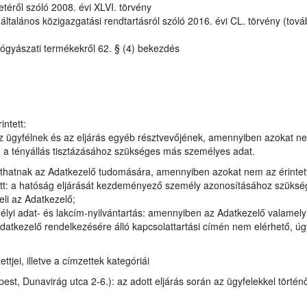
etéről szóló 2008. évi XLVI. törvény
talános közigazgatási rendtartásról szóló 2016. évi CL. törvény (tová
ógyászati termékekről 62. § (4) bekezdés
ntett:
 ügyfélnek és az eljárás egyéb résztvevőjének, amennyiben azokat n
en a tényállás tisztázásához szükséges más személyes adat.
juthatnak az Adatkezelő tudomására, amennyiben azokat nem az érintet
tt: a hatóság eljárását kezdeményező személy azonosításához szükség
eli az Adatkezelő;
élyi adat- és lakcím-nyilvántartás: amennyiben az Adatkezelő valamel
datkezelő rendelkezésére álló kapcsolattartási címén nem elérhető, úgy
jei, illetve a címzettek kategóriái
t, Dunavirág utca 2-6.): az adott eljárás során az ügyfelekkel történ