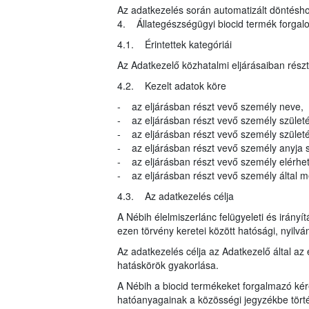
Az adatkezelés során automatizált döntéshoz
4. Állategészségügyi biocid termék forga
4.1. Érintettek kategóriái
Az Adatkezelő közhatalmi eljárásaiban rész
4.2. Kezelt adatok köre
- az eljárásban részt vevő személy neve,
- az eljárásban részt vevő személy születé
- az eljárásban részt vevő személy születés
- az eljárásban részt vevő személy anyja s
- az eljárásban részt vevő személy elérhe
- az eljárásban részt vevő személy által me
4.3. Az adatkezelés célja
A Nébih élelmiszerlánc felügyeleti és irányí
ezen törvény keretei között hatósági, nyilvá
Az adatkezelés célja az Adatkezelő által az 
hatáskörök gyakorlása.
A Nébih a biocid termékeket forgalmazó kér
hatóanyagainak a közösségi jegyzékbe törté