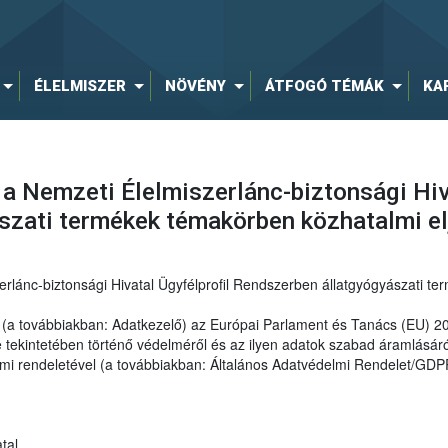
ÉLELMISZER
NÖVÉNY
ÁTFOGÓ TÉMÁK
KA
 a Nemzeti Élelmiszerlánc-biztonsági Hiv
szati termékek témakörben közhatalmi e
erlánc-biztonsági Hivatal Ügyfélprofil Rendszerben állatgyógyászati t
al (a továbbiakban: Adatkezelő) az Európai Parlament és Tanács (EU) 
ekintetében történő védelméről és az ilyen adatok szabad áramlásáról
elmi rendeletével (a továbbiakban: Általános Adatvédelmi Rendelet/GDP
tal