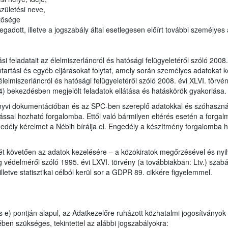
zületési neve,
tősége
gadott, illetve a jogszabály által esetlegesen előírt további személyes
tási feladatait az élelmiszerláncról és hatósági felügyeletéről szóló 200
ntartási és egyéb eljárásokat folytat, amely során személyes adatokat k
élelmiszerláncról és hatósági felügyeletéről szóló 2008. évi XLVI. törv
4) bekezdésben megjelölt feladatok ellátása és hatáskörök gyakorlása.
önyvi dokumentációban és az SPC-ben szereplő adatokkal és szóhaszná
ással hozható forgalomba. Ettől való bármilyen eltérés esetén a forgal
edély kérelmet a Nébih bírálja el. Engedély a készítmény forgalomba h
ét követően az adatok kezelésére – a közokiratok megőrzésével és nyil
 védelméről szóló 1995. évi LXVI. törvény (a továbbiakban: Ltv.) szabály
lletve statisztikai célból kerül sor a GDPR 89. cikkére figyelemmel.
 e) pontján alapul, az Adatkezelőre ruházott közhatalmi jogosítványok
ben szükséges, tekintettel az alábbi jogszabályokra: