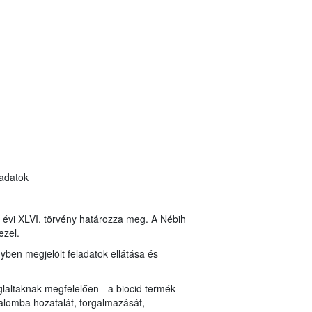
 adatok
8. évi XLVI. törvény határozza meg. A Nébih
ezel.
nyben megjelölt feladatok ellátása és
laltaknak megfelelően - a biocid termék
alomba hozatalát, forgalmazását,