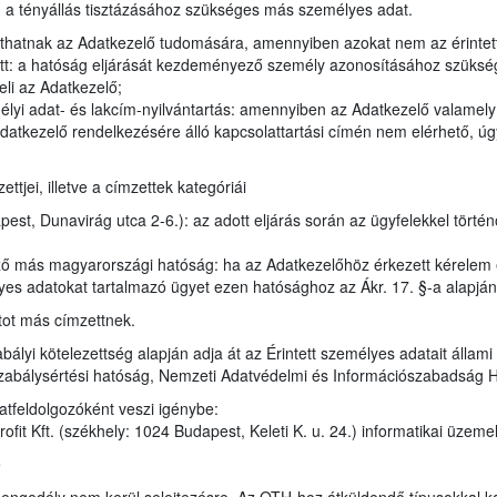
en a tényállás tisztázásához szükséges más személyes adat.
juthatnak az Adatkezelő tudomására, amennyiben azokat nem az érintet
tt: a hatóság eljárását kezdeményező személy azonosításához szükség
eli az Adatkezelő;
élyi adat- és lakcím-nyilvántartás: amennyiben az Adatkezelő valamel
datkezelő rendelkezésére álló kapcsolattartási címén nem elérhető, úgy
tjei, illetve a címzettek kategóriái
st, Dunavirág utca 2-6.): az adott eljárás során az ügyfelekkel törté
ző más magyarországi hatóság: ha az Adatkezelőhöz érkezett kérelem
lyes adatokat tartalmazó ügyet ezen hatósághoz az Ákr. 17. §-a alapjá
tot más címzettnek.
bályi kötelezettség alapján adja át az Érintett személyes adatait állam
zabálysértési hatóság, Nemzeti Adatvédelmi és Információszabadság 
atfeldolgozóként veszi igénybe:
it Kft. (székhely: 1024 Budapest, Keleti K. u. 24.) informatikai üzeme
e