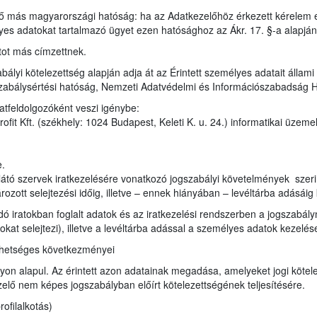
ző más magyarországi hatóság: ha az Adatkezelőhöz érkezett kérelem 
lyes adatokat tartalmazó ügyet ezen hatósághoz az Ákr. 17. §-a alapjá
tot más címzettnek.
bályi kötelezettség alapján adja át az Érintett személyes adatait állam
zabálysértési hatóság, Nemzeti Adatvédelmi és Információszabadság 
atfeldolgozóként veszi igénybe:
it Kft. (székhely: 1024 Budapest, Keleti K. u. 24.) informatikai üzeme
e.
átó szervek iratkezelésére vonatkozó jogszabályi követelmények szerint i
ozott selejtezési időig, illetve – ennek hiányában – levéltárba adásáig 
ndó iratokban foglalt adatok és az iratkezelési rendszerben a jogszabá
ratokat selejtezi), illetve a levéltárba adással a személyes adatok kezel
ehetséges következményei
on alapul. Az érintett azon adatainak megadása, amelyeket jogi kötele
lő nem képes jogszabályban előírt kötelezettségének teljesítésére.
ofilalkotás)