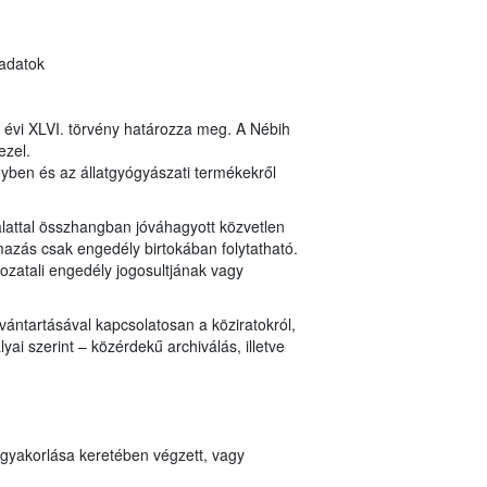
 adatok
8. évi XLVI. törvény határozza meg. A Nébih
ezel.
ényben és az állatgyógyászati termékekről
lattal összhangban jóváhagyott közvetlen
mazás csak engedély birtokában folytatható.
ozatali engedély jogosultjának vagy
vántartásával kapcsolatosan a köziratokról,
ai szerint – közérdekű archiválás, illetve
 gyakorlása keretében végzett, vagy