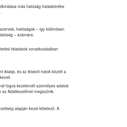
elbírálása más hatóság hatáskörébe
n.
i szervek, hatóságok – így különösen
Hatóság – számára.
ltetési feladatok vonatkozásában
ktatja, és az iktatott iratok között a
kezeli.
lynál fogva kezelendő személyes adatok
ése az Adatkezelőnél megszűnik.
zettség alapján kezel kötelező. A