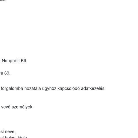
 Nonprofit Kft.
ca 69.
y forgalomba hozatala ügyhöz kapcsolódó adatkezelés
t vevő személyek.
si neve,
i helye, ideje,