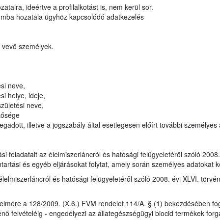
atalra, ideértve a profilalkotást is, nem kerül sor.
lomba hozatala ügyhöz kapcsolódó adatkezelés
t vevő személyek.
si neve,
i helye, ideje,
zületési neve,
tősége
gadott, illetve a jogszabály által esetlegesen előírt további személyes
tási feladatait az élelmiszerláncról és hatósági felügyeletéről szóló 200
ntartási és egyéb eljárásokat folytat, amely során személyes adatokat k
élelmiszerláncról és hatósági felügyeletéről szóló 2008. évi XLVI. törvé
elmére a 128/2009. (X.6.) FVM rendelet 114/A. § (1) bekezdésében fog
nő felvételéig - engedélyezi az állategészségügyi biocid termékek forg