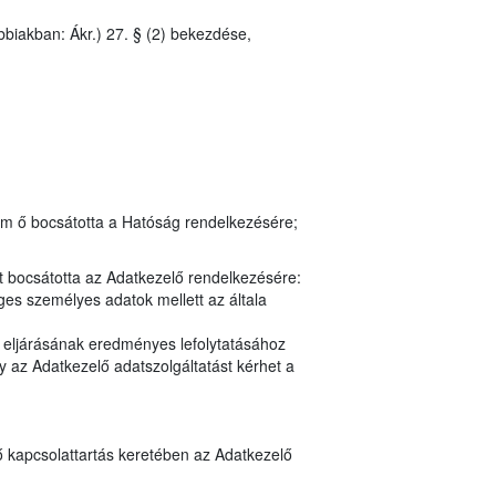
bbiakban: Ákr.) 27. § (2) bekezdése,
em ő bocsátotta a Hatóság rendelkezésére;
t bocsátotta az Adatkezelő rendelkezésére:
es személyes adatok mellett az általa
y eljárásának eredményes lefolytatásához
 az Adatkezelő adatszolgáltatást kérhet a
ő kapcsolattartás keretében az Adatkezelő