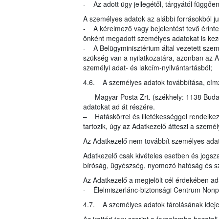
- Az adott ügy jellegétől, tárgyától függő
A személyes adatok az alábbi forrásokból 
- A kérelmező vagy bejelentést tevő érinte
önként megadott személyes adatokat is kez
- A Belügyminisztérium által vezetett szem
szükség van a nyilatkozatára, azonban az A
személyi adat- és lakcím-nyilvántartásból;
4.6. A személyes adatok továbbítása, címzet
– Magyar Posta Zrt. (székhely: 1138 Budape
adatokat ad át részére.
– Hatáskörrel és illetékességgel rendelke
tartozik, úgy az Adatkezelő átteszi a szemé
Az Adatkezelő nem továbbít személyes ada
Adatkezelő csak kivételes esetben és jogsza
bíróság, ügyészség, nyomozó hatóság és s
Az Adatkezelő a megjelölt cél érdekében ad
- Élelmiszerlánc-biztonsági Centrum Nonprof
4.7. A személyes adatok tárolásának idej