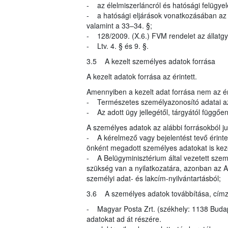
- az élelmiszerláncról és hatósági felügyel
- a hatósági eljárások vonatkozásában az ál
valamint a 33–34. §;
- 128/2009. (X.6.) FVM rendelet az állatgy
- Ltv. 4. § és 9. §.
3.5 A kezelt személyes adatok forrása
A kezelt adatok forrása az érintett.
Amennyiben a kezelt adat forrása nem az éri
- Természetes személyazonosító adatai az
- Az adott ügy jellegétől, tárgyától függő
A személyes adatok az alábbi forrásokból 
- A kérelmező vagy bejelentést tevő érinte
önként megadott személyes adatokat is kez
- A Belügyminisztérium által vezetett szem
szükség van a nyilatkozatára, azonban az A
személyi adat- és lakcím-nyilvántartásból;
3.6 A személyes adatok továbbítása, címzett
- Magyar Posta Zrt. (székhely: 1138 Budapes
adatokat ad át részére.