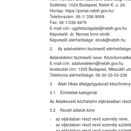
Székhely: 1024 Budapest, Keleti K. u. 24.
Honlap: https://portal.nebih.gov.hu/
Telefonszám: 06-1/ 336-9009
Fax: 06-1/336-9479
E-mail cím: ugyfelszolgalat@nebih.gov.hu
Képviselő: dr. Nemes Imre elnök
Képviselő elérhetősége: elnok@nebih.hu
2. Az adatvédelmi tisztviselő elérhetősége
Adatvédelmi tisztviselő neve: Közinformatika
E-mail cím: adatvedelem@nebih.gov.hu
levelezési cím: 1205 Budapest, Mikszáth ut
Telefonos elérhetősége: 06-30-33-03-236
3. Alaki hibás állatgyógyászati készítmén
3.1 Érintettek kategóriái
Az Adatkezelő közhatalmi eljárásaiban rész
3.2 Kezelt adatok köre
- az eljárásban részt vevő személy neve,
- az eljárásban részt vevő személy születé
- az eljárásban részt vevő személy születés