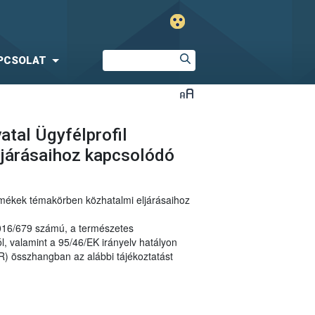
PCSOLAT
atal Ügyfélprofil
ljárásaihoz kapcsolódó
ermékek témakörben közhatalmi eljárásaihoz
2016/679 számú, a természetes
, valamint a 95/46/EK irányelv hatályon
R) összhangban az alábbi tájékoztatást