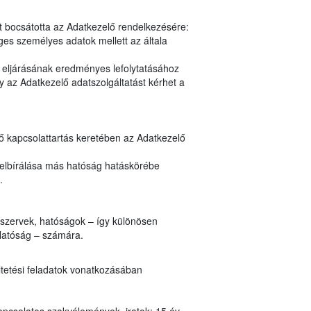
t bocsátotta az Adatkezelő rendelkezésére:
es személyes adatok mellett az általa
y eljárásának eredményes lefolytatásához
 az Adatkezelő adatszolgáltatást kérhet a
nő kapcsolattartás keretében az Adatkezelő
 elbírálása más hatóság hatáskörébe
n.
i szervek, hatóságok – így különösen
Hatóság – számára.
ltetési feladatok vonatkozásában