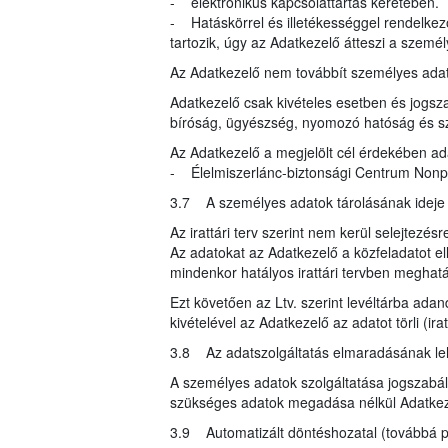
- elektronikus kapcsolattartás keretében.
- Hatáskörrel és illetékességgel rendelke
tartozik, úgy az Adatkezelő átteszi a szemé
Az Adatkezelő nem továbbít személyes ada
Adatkezelő csak kivételes esetben és jogsza
bíróság, ügyészség, nyomozó hatóság és s
Az Adatkezelő a megjelölt cél érdekében ad
- Élelmiszerlánc-biztonsági Centrum Nonprof
3.7 A személyes adatok tárolásának ideje
Az irattári terv szerint nem kerül selejtezésr
Az adatokat az Adatkezelő a közfeladatot ell
mindenkor hatályos irattári tervben meghatár
Ezt követően az Ltv. szerint levéltárba ada
kivételével az Adatkezelő az adatot törli (i
3.8 Az adatszolgáltatás elmaradásának l
A személyes adatok szolgáltatása jogszabály
szükséges adatok megadása nélkül Adatkeze
3.9 Automatizált döntéshozatal (továbbá pr