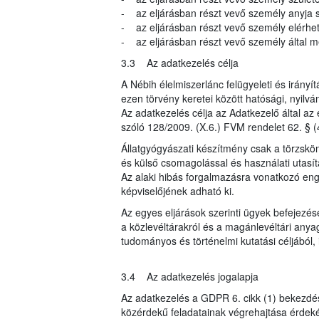
- az eljárásban részt vevő személy anyja s
- az eljárásban részt vevő személy elérhe
- az eljárásban részt vevő személy által me
3.3 Az adatkezelés célja
A Nébih élelmiszerlánc felügyeleti és irányí
ezen törvény keretei között hatósági, nyilvá
Az adatkezelés célja az Adatkezelő által az 
szóló 128/2009. (X.6.) FVM rendelet 62. § (
Állatgyógyászati készítmény csak a törzsk
és külső csomagolással és használati utasít
Az alaki hibás forgalmazásra vonatkozó eng
képviselőjének adható ki.
Az egyes eljárások szerinti ügyek befejezés
a közlevéltárakról és a magánlevéltári anyag
tudományos és történelmi kutatási céljából, i
3.4 Az adatkezelés jogalapja
Az adatkezelés a GDPR 6. cikk (1) bekezdés
közérdekű feladatainak végrehajtása érdeké