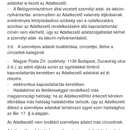
adatokat is kezeli az Adatkezelő;
- A Belügyminisztérium által vezetett személyi adat- és lakcím-
nyilvántartás: amennyiben az Adatkezelő valamely eljárásának
eredményes lefolytatásához szükség van a nyilatkozatára,
azonban az Adatkezelő rendelkezésére álló kapcsolattartási
címén nem elérhető, úgy az Adatkezelő adatszolgáltatást kérhet
a személyi adat- és lakcím-nyilvántartásból;
3.6 A személyes adatok továbbítása, címzettjei, illetve a
címzettek kategóriái
- Magyar Posta Zrt. (székhely: 1138 Budapest, Dunavirág utca
2-6.): az adott eljárás során az ügyfelekkel történő
kapcsolattartás keretében az Adatkezelő adatokat ad át
részére.
- elektronikus kapcsolattartás keretében.
- Hatáskörrel és illetékességgel rendelkező más
magyarországi hatóság: ha az Adatkezelőhöz érkezett kérelem
elbírálása más hatóság hatáskörébe tartozik, úgy az Adatkezelő
átteszi a személyes adatokat tartalmazó ügyet ezen hatósághoz
az Ákr. 17. §-a alapján.
Az Adatkezelő nem továbbít személyes adatot más címzettnek.