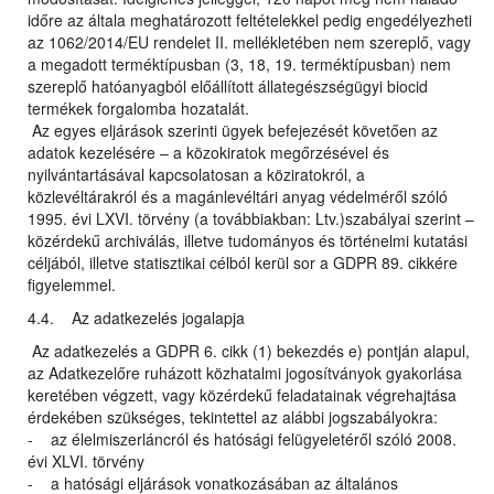
időre az általa meghatározott feltételekkel pedig engedélyezheti
az 1062/2014/EU rendelet II. mellékletében nem szereplő, vagy
a megadott terméktípusban (3, 18, 19. terméktípusban) nem
szereplő hatóanyagból előállított állategészségügyi biocid
termékek forgalomba hozatalát.
Az egyes eljárások szerinti ügyek befejezését követően az
adatok kezelésére – a közokiratok megőrzésével és
nyilvántartásával kapcsolatosan a köziratokról, a
közlevéltárakról és a magánlevéltári anyag védelméről szóló
1995. évi LXVI. törvény (a továbbiakban: Ltv.)szabályai szerint –
közérdekű archiválás, illetve tudományos és történelmi kutatási
céljából, illetve statisztikai célból kerül sor a GDPR 89. cikkére
figyelemmel.
4.4. Az adatkezelés jogalapja
Az adatkezelés a GDPR 6. cikk (1) bekezdés e) pontján alapul,
az Adatkezelőre ruházott közhatalmi jogosítványok gyakorlása
keretében végzett, vagy közérdekű feladatainak végrehajtása
érdekében szükséges, tekintettel az alábbi jogszabályokra:
- az élelmiszerláncról és hatósági felügyeletéről szóló 2008.
évi XLVI. törvény
- a hatósági eljárások vonatkozásában az általános