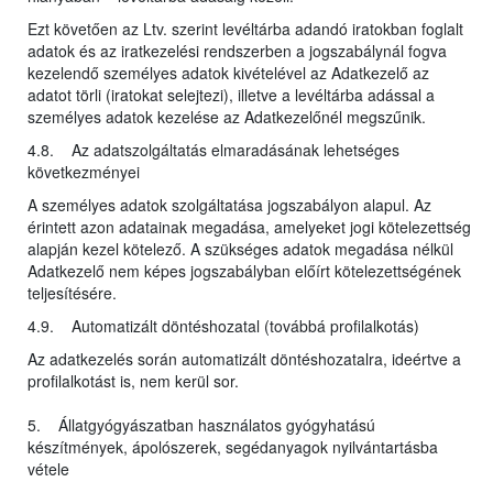
Ezt követően az Ltv. szerint levéltárba adandó iratokban foglalt
adatok és az iratkezelési rendszerben a jogszabálynál fogva
kezelendő személyes adatok kivételével az Adatkezelő az
adatot törli (iratokat selejtezi), illetve a levéltárba adással a
személyes adatok kezelése az Adatkezelőnél megszűnik.
4.8. Az adatszolgáltatás elmaradásának lehetséges
következményei
A személyes adatok szolgáltatása jogszabályon alapul. Az
érintett azon adatainak megadása, amelyeket jogi kötelezettség
alapján kezel kötelező. A szükséges adatok megadása nélkül
Adatkezelő nem képes jogszabályban előírt kötelezettségének
teljesítésére.
4.9. Automatizált döntéshozatal (továbbá profilalkotás)
Az adatkezelés során automatizált döntéshozatalra, ideértve a
profilalkotást is, nem kerül sor.
5. Állatgyógyászatban használatos gyógyhatású
készítmények, ápolószerek, segédanyagok nyilvántartásba
vétele