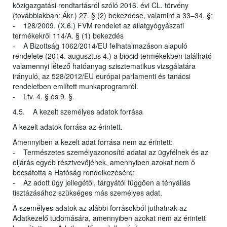
közigazgatási rendtartásról szóló 2016. évi CL. törvény
(továbbiakban: Ákr.) 27. § (2) bekezdése, valamint a 33–34. §;
- 128/2009. (X.6.) FVM rendelet az állatgyógyászati
termékekről 114/A. § (1) bekezdés
- A Bizottság 1062/2014/EU felhatalmazáson alapuló
rendelete (2014. augusztus 4.) a biocid termékekben található
valamennyi létező hatóanyag szisztematikus vizsgálatára
irányuló, az 528/2012/EU európai parlamenti és tanácsi
rendeletben említett munkaprogramról.
- Ltv. 4. § és 9. §.
4.5. A kezelt személyes adatok forrása
A kezelt adatok forrása az érintett.
Amennyiben a kezelt adat forrása nem az érintett:
- Természetes személyazonosító adatai az ügyfélnek és az
eljárás egyéb résztvevőjének, amennyiben azokat nem ő
bocsátotta a Hatóság rendelkezésére;
- Az adott ügy jellegétől, tárgyától függően a tényállás
tisztázásához szükséges más személyes adat.
A személyes adatok az alábbi forrásokból juthatnak az
Adatkezelő tudomására, amennyiben azokat nem az érintett