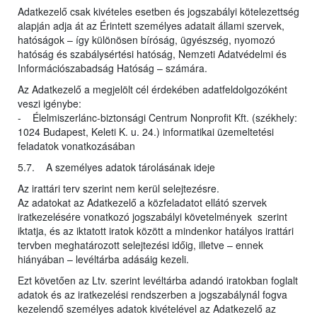
Adatkezelő csak kivételes esetben és jogszabályi kötelezettség
alapján adja át az Érintett személyes adatait állami szervek,
hatóságok – így különösen bíróság, ügyészség, nyomozó
hatóság és szabálysértési hatóság, Nemzeti Adatvédelmi és
Információszabadság Hatóság – számára.
Az Adatkezelő a megjelölt cél érdekében adatfeldolgozóként
veszi igénybe:
- Élelmiszerlánc-biztonsági Centrum Nonprofit Kft. (székhely:
1024 Budapest, Keleti K. u. 24.) informatikai üzemeltetési
feladatok vonatkozásában
5.7. A személyes adatok tárolásának ideje
Az irattári terv szerint nem kerül selejtezésre.
Az adatokat az Adatkezelő a közfeladatot ellátó szervek
iratkezelésére vonatkozó jogszabályi követelmények szerint
iktatja, és az iktatott iratok között a mindenkor hatályos irattári
tervben meghatározott selejtezési időig, illetve – ennek
hiányában – levéltárba adásáig kezeli.
Ezt követően az Ltv. szerint levéltárba adandó iratokban foglalt
adatok és az iratkezelési rendszerben a jogszabálynál fogva
kezelendő személyes adatok kivételével az Adatkezelő az