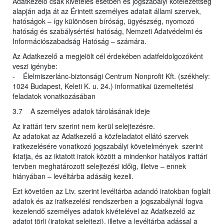
Adatkezelő csak kivételes esetben és jogszabályi kötelezettség
alapján adja át az Érintett személyes adatait állami szervek,
hatóságok – így különösen bíróság, ügyészség, nyomozó
hatóság és szabálysértési hatóság, Nemzeti Adatvédelmi és
Információszabadság Hatóság – számára.
Az Adatkezelő a megjelölt cél érdekében adatfeldolgozóként
veszi igénybe:
- Élelmiszerlánc-biztonsági Centrum Nonprofit Kft. (székhely:
1024 Budapest, Keleti K. u. 24.) informatikai üzemeltetési
feladatok vonatkozásában
3.7 A személyes adatok tárolásának ideje
Az irattári terv szerint nem kerül selejtezésre.
Az adatokat az Adatkezelő a közfeladatot ellátó szervek
iratkezelésére vonatkozó jogszabályi követelmények szerint
iktatja, és az iktatott iratok között a mindenkor hatályos irattári
tervben meghatározott selejtezési időig, illetve – ennek
hiányában – levéltárba adásáig kezeli.
Ezt követően az Ltv. szerint levéltárba adandó iratokban foglalt
adatok és az iratkezelési rendszerben a jogszabálynál fogva
kezelendő személyes adatok kivételével az Adatkezelő az
adatot törli (iratokat selejtezi), illetve a levéltárba adással a