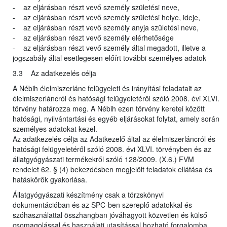
- az eljárásban részt vevő személy születési neve,
- az eljárásban részt vevő személy születési helye, ideje,
- az eljárásban részt vevő személy anyja születési neve,
- az eljárásban részt vevő személy elérhetősége
- az eljárásban részt vevő személy által megadott, illetve a
jogszabály által esetlegesen előírt további személyes adatok
3.3 Az adatkezelés célja
A Nébih élelmiszerlánc felügyeleti és irányítási feladatait az
élelmiszerláncról és hatósági felügyeletéről szóló 2008. évi XLVI.
törvény határozza meg. A Nébih ezen törvény keretei között
hatósági, nyilvántartási és egyéb eljárásokat folytat, amely során
személyes adatokat kezel.
Az adatkezelés célja az Adatkezelő által az élelmiszerláncról és
hatósági felügyeletéről szóló 2008. évi XLVI. törvényben és az
állatgyógyászati termékekről szóló 128/2009. (X.6.) FVM
rendelet 62. § (4) bekezdésben megjelölt feladatok ellátása és
hatáskörök gyakorlása.
Állatgyógyászati készítmény csak a törzskönyvi
dokumentációban és az SPC-ben szereplő adatokkal és
szóhasználattal összhangban jóváhagyott közvetlen és külső
csomagolással és használati utasítással hozható forgalomba.