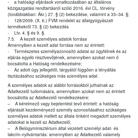
- a hatósági eljárások vonatkozásában az általános
közigazgatási rendtartásról szóló 2016. évi CL. törvény
(továbbiakban: Ákr.) 27. § (2) bekezdése, valamint a 33–34. §;
- 128/2009. (X. 6.) FVM rendelet az állatgyógyászati
termékekről 73. § (2) bekezdés
- Ltv. 4. § és 9. §.
7.5. A kezelt személyes adatok forrása
Amennyiben a kezelt adat forrása nem az érintett:
- Természetes személyazonosító adatai az ügyfélnek és az
eljárás egyéb résztvevőjének, amennyiben azokat nem ő
bocsátotta a Hatóság rendelkezésére;
- Az adott ügy jellegétől, tárgyától függően a tényállás
tisztázásához szükséges más személyes adat.
A személyes adatok az alábbi forrásokból juthatnak az
Adatkezelő tudomására, amennyiben azokat nem az érintett
bocsátotta az Adatkezelő rendelkezésére:
– A kérelmező vagy bejelentést tevő érintett: a hatóság
eljárását kezdeményező személy azonosításához szükséges
személyes adatok mellett az általa önként megadott személyes
adatokat is kezeli az Adatkezelő;
– A Belügyminisztérium által vezetett személyi adat- és
lakcím-nyilvántartás: amennyiben az Adatkezelő valamely