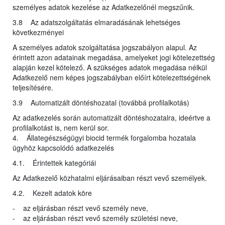
személyes adatok kezelése az Adatkezelőnél megszűnik.
3.8 Az adatszolgáltatás elmaradásának lehetséges
következményei
A személyes adatok szolgáltatása jogszabályon alapul. Az
érintett azon adatainak megadása, amelyeket jogi kötelezettség
alapján kezel kötelező. A szükséges adatok megadása nélkül
Adatkezelő nem képes jogszabályban előírt kötelezettségének
teljesítésére.
3.9 Automatizált döntéshozatal (továbbá profilalkotás)
Az adatkezelés során automatizált döntéshozatalra, ideértve a
profilalkotást is, nem kerül sor.
4. Állategészségügyi biocid termék forgalomba hozatala
ügyhöz kapcsolódó adatkezelés
4.1. Érintettek kategóriái
Az Adatkezelő közhatalmi eljárásaiban részt vevő személyek.
4.2. Kezelt adatok köre
- az eljárásban részt vevő személy neve,
- az eljárásban részt vevő személy születési neve,