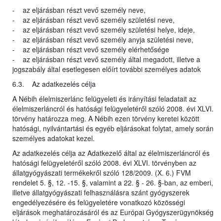
- az eljárásban részt vevő személy neve,
- az eljárásban részt vevő személy születési neve,
- az eljárásban részt vevő személy születési helye, ideje,
- az eljárásban részt vevő személy anyja születési neve,
- az eljárásban részt vevő személy elérhetősége
- az eljárásban részt vevő személy által megadott, illetve a
jogszabály által esetlegesen előírt további személyes adatok
6.3. Az adatkezelés célja
A Nébih élelmiszerlánc felügyeleti és irányítási feladatait az
élelmiszerláncról és hatósági felügyeletéről szóló 2008. évi XLVI.
törvény határozza meg. A Nébih ezen törvény keretei között
hatósági, nyilvántartási és egyéb eljárásokat folytat, amely során
személyes adatokat kezel.
Az adatkezelés célja az Adatkezelő által az élelmiszerláncról és
hatósági felügyeletéről szóló 2008. évi XLVI. törvényben az
állatgyógyászati termékekről szóló 128/2009. (X. 6.) FVM
rendelet 5. §, 12. -15. §, valamint a 22. § - 26. §-ban, az emberi,
illetve állatgyógyászati felhasználásra szánt gyógyszerek
engedélyezésére és felügyeletére vonatkozó közösségi
eljárások meghatározásáról és az Európai Gyógyszerügynökség