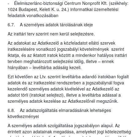
- Élelmiszerlánc-biztonsági Centrum Nonprofit Kft. (székhely:
1024 Budapest, Keleti K. u. 24.) informatikai üzemeltetési
feladatok vonatkozásában
6.7. A személyes adatok tárolásának ideje
Az irattári terv szerint nem kerül selejtezésre.
Az adatokat az Adatkezelő a közfeladatot ellátó szervek
iratkezelésére vonatkozó jogszabályi követelmények szerint
iktatja, és az iktatott iratok között a mindenkor hatályos irattári
tervben meghatározott selejtezési időig, illetve – ennek
hiányában – levéltárba adásáig kezeli.
Ezt követően az Ltv. szerint levéltárba adandó iratokban foglalt
adatok és az iratkezelési rendszerben a jogszabálynál fogva
kezelendő személyes adatok kivételével az Adatkezelő az
adatot törli (iratokat selejtezi), illetve a levéltárba adással a
személyes adatok kezelése az Adatkezelőnél megszűnik.
6.8. Az adatszolgáltatás elmaradásának lehetséges
következményei
A személyes adatok szolgáltatása jogszabályon alapul. Az
érintett azon adatainak megadása, amelyeket jogi kötelezettség