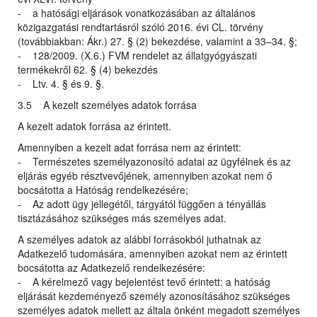
- a hatósági eljárások vonatkozásában az általános
közigazgatási rendtartásról szóló 2016. évi CL. törvény
(továbbiakban: Ákr.) 27. § (2) bekezdése, valamint a 33–34. §;
- 128/2009. (X.6.) FVM rendelet az állatgyógyászati
termékekről 62. § (4) bekezdés
- Ltv. 4. § és 9. §.
3.5 A kezelt személyes adatok forrása
A kezelt adatok forrása az érintett.
Amennyiben a kezelt adat forrása nem az érintett:
- Természetes személyazonosító adatai az ügyfélnek és az
eljárás egyéb résztvevőjének, amennyiben azokat nem ő
bocsátotta a Hatóság rendelkezésére;
- Az adott ügy jellegétől, tárgyától függően a tényállás
tisztázásához szükséges más személyes adat.
A személyes adatok az alábbi forrásokból juthatnak az
Adatkezelő tudomására, amennyiben azokat nem az érintett
bocsátotta az Adatkezelő rendelkezésére:
- A kérelmező vagy bejelentést tevő érintett: a hatóság
eljárását kezdeményező személy azonosításához szükséges
személyes adatok mellett az általa önként megadott személyes