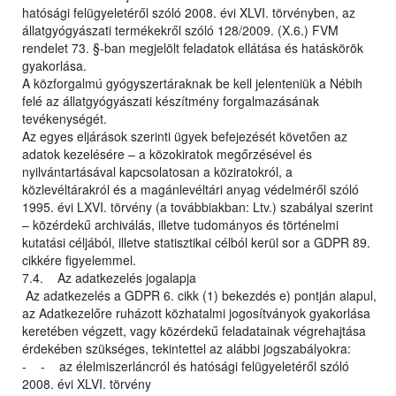
hatósági felügyeletéről szóló 2008. évi XLVI. törvényben, az
állatgyógyászati termékekről szóló 128/2009. (X.6.) FVM
rendelet 73. §-ban megjelölt feladatok ellátása és hatáskörök
gyakorlása.
A közforgalmú gyógyszertáraknak be kell jelenteniük a Nébih
felé az állatgyógyászati készítmény forgalmazásának
tevékenységét.
Az egyes eljárások szerinti ügyek befejezését követően az
adatok kezelésére – a közokiratok megőrzésével és
nyilvántartásával kapcsolatosan a köziratokról, a
közlevéltárakról és a magánlevéltári anyag védelméről szóló
1995. évi LXVI. törvény (a továbbiakban: Ltv.) szabályai szerint
– közérdekű archiválás, illetve tudományos és történelmi
kutatási céljából, illetve statisztikai célból kerül sor a GDPR 89.
cikkére figyelemmel.
7.4. Az adatkezelés jogalapja
Az adatkezelés a GDPR 6. cikk (1) bekezdés e) pontján alapul,
az Adatkezelőre ruházott közhatalmi jogosítványok gyakorlása
keretében végzett, vagy közérdekű feladatainak végrehajtása
érdekében szükséges, tekintettel az alábbi jogszabályokra:
- - az élelmiszerláncról és hatósági felügyeletéről szóló
2008. évi XLVI. törvény