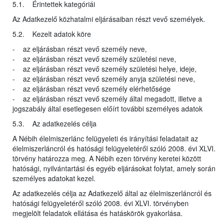
5.1. Érintettek kategóriái
Az Adatkezelő közhatalmi eljárásaiban részt vevő személyek.
5.2. Kezelt adatok köre
- az eljárásban részt vevő személy neve,
- az eljárásban részt vevő személy születési neve,
- az eljárásban részt vevő személy születési helye, ideje,
- az eljárásban részt vevő személy anyja születési neve,
- az eljárásban részt vevő személy elérhetősége
- az eljárásban részt vevő személy által megadott, illetve a
jogszabály által esetlegesen előírt további személyes adatok
5.3. Az adatkezelés célja
A Nébih élelmiszerlánc felügyeleti és irányítási feladatait az
élelmiszerláncról és hatósági felügyeletéről szóló 2008. évi XLVI.
törvény határozza meg. A Nébih ezen törvény keretei között
hatósági, nyilvántartási és egyéb eljárásokat folytat, amely során
személyes adatokat kezel.
Az adatkezelés célja az Adatkezelő által az élelmiszerláncról és
hatósági felügyeletéről szóló 2008. évi XLVI. törvényben
megjelölt feladatok ellátása és hatáskörök gyakorlása.