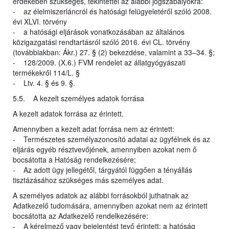
érdekében szükséges, tekintettel az alábbi jogszabályokra:
- az élelmiszerláncról és hatósági felügyeletéről szóló 2008.
évi XLVI. törvény
- a hatósági eljárások vonatkozásában az általános
közigazgatási rendtartásról szóló 2016. évi CL. törvény
(továbbiakban: Ákr.) 27. § (2) bekezdése, valamint a 33–34. §;
- 128/2009. (X.6.) FVM rendelet az állatgyógyászati
termékekről 114/L. §
- Ltv. 4. § és 9. §.
5.5. A kezelt személyes adatok forrása
A kezelt adatok forrása az érintett.
Amennyiben a kezelt adat forrása nem az érintett:
- Természetes személyazonosító adatai az ügyfélnek és az
eljárás egyéb résztvevőjének, amennyiben azokat nem ő
bocsátotta a Hatóság rendelkezésére;
- Az adott ügy jellegétől, tárgyától függően a tényállás
tisztázásához szükséges más személyes adat.
A személyes adatok az alábbi forrásokból juthatnak az
Adatkezelő tudomására, amennyiben azokat nem az érintett
bocsátotta az Adatkezelő rendelkezésére:
- A kérelmező vagy bejelentést tevő érintett: a hatóság