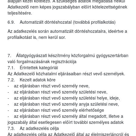
alapján kezel kötelező. A szükséges adatok megadása nélkül
Adatkezelő nem képes jogszabályban előírt kötelezettségének
teljesítésére.
6.9. Automatizált döntéshozatal (továbbá profilalkotás)
Az adatkezelés során automatizált döntéshozatalra, ideértve a
profilalkotást is, nem kerül sor.
7. Állatgyógyászati készítmény közforgalmú gyógyszertárban
való forgalmazásának regisztrációja
7.1. Érintettek kategóriái
Az Adatkezelő közhatalmi eljárásaiban részt vevő személyek.
7.2. Kezelt adatok köre
- az eljárásban részt vevő személy neve,
- az eljárásban részt vevő személy születési neve,
- az eljárásban részt vevő személy születési helye, ideje,
- az eljárásban részt vevő személy anyja születési neve,
- az eljárásban részt vevő személy elérhetősége
- az eljárásban részt vevő személy által megadott, illetve a
jogszabály által esetlegesen előírt további személyes adatok
7.3. Az adatkezelés célja
Az adatkezelés célja az Adatkezelő által az élelmiszerláncról és