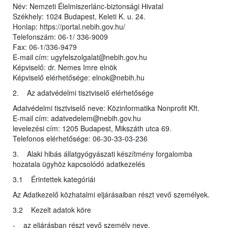
Név: Nemzeti Élelmiszerlánc-biztonsági Hivatal
Székhely: 1024 Budapest, Keleti K. u. 24.
Honlap: https://portal.nebih.gov.hu/
Telefonszám: 06-1/ 336-9009
Fax: 06-1/336-9479
E-mail cím: ugyfelszolgalat@nebih.gov.hu
Képviselő: dr. Nemes Imre elnök
Képviselő elérhetősége: elnok@nebih.hu
2. Az adatvédelmi tisztviselő elérhetősége
Adatvédelmi tisztviselő neve: Közinformatika Nonprofit Kft.
E-mail cím: adatvedelem@nebih.gov.hu
levelezési cím: 1205 Budapest, Mikszáth utca 69.
Telefonos elérhetősége: 06-30-33-03-236
3. Alaki hibás állatgyógyászati készítmény forgalomba
hozatala ügyhöz kapcsolódó adatkezelés
3.1 Érintettek kategóriái
Az Adatkezelő közhatalmi eljárásaiban részt vevő személyek.
3.2 Kezelt adatok köre
- az eljárásban részt vevő személy neve,