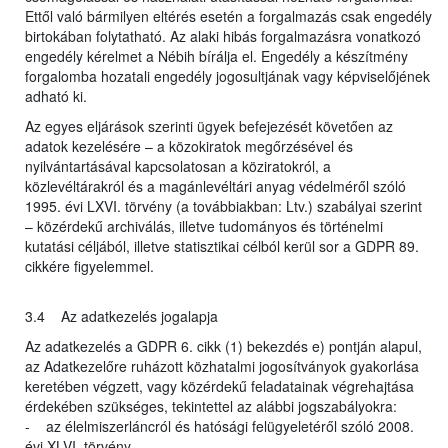
Ettől való bármilyen eltérés esetén a forgalmazás csak engedély
birtokában folytatható. Az alaki hibás forgalmazásra vonatkozó
engedély kérelmet a Nébih bírálja el. Engedély a készítmény
forgalomba hozatali engedély jogosultjának vagy képviselőjének
adható ki.
Az egyes eljárások szerinti ügyek befejezését követően az
adatok kezelésére – a közokiratok megőrzésével és
nyilvántartásával kapcsolatosan a köziratokról, a
közlevéltárakról és a magánlevéltári anyag védelméről szóló
1995. évi LXVI. törvény (a továbbiakban: Ltv.) szabályai szerint
– közérdekű archiválás, illetve tudományos és történelmi
kutatási céljából, illetve statisztikai célból kerül sor a GDPR 89.
cikkére figyelemmel.
3.4 Az adatkezelés jogalapja
Az adatkezelés a GDPR 6. cikk (1) bekezdés e) pontján alapul,
az Adatkezelőre ruházott közhatalmi jogosítványok gyakorlása
keretében végzett, vagy közérdekű feladatainak végrehajtása
érdekében szükséges, tekintettel az alábbi jogszabályokra:
- az élelmiszerláncról és hatósági felügyeletéről szóló 2008.
évi XLVI. törvény