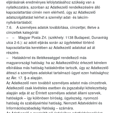
eljárásának eredményes lefolytatásához szükség van a
nyilatkozatára, azonban az Adatkezelő rendelkezésére álló
kapcsolattartási címén nem elérhető, úgy az Adatkezelő
adatszolgáltatást kérhet a személyi adat- és lakcím-
nyilvántartásból;
7.6. A személyes adatok továbbítása, címzettjei, illetve a
címzettek kategóriái
– – Magyar Posta Zrt. (székhely: 1138 Budapest, Dunavirág
utca 2-6.): az adott eljárás során az ügyfelekkel történő
kapcsolattartás keretében az Adatkezelő adatokat ad át
részére.
– Hatáskörrel és illetékességgel rendelkező más
magyarországi hatóság: ha az Adatkezelőhöz érkezett kérelem
elbírálása más hatóság hatáskörébe tartozik, úgy az Adatkezelő
átteszi a személyes adatokat tartalmazó ügyet ezen hatósághoz
az Ákr. 17. §-a alapján.
Az Adatkezelő nem továbbít személyes adatot más címzettnek.
Adatkezelő csak kivételes esetben és jogszabályi kötelezettség
alapján adja át az Érintett személyes adatait állami szervek,
hatóságok – így különösen bíróság, ügyészség, nyomozó
hatóság és szabálysértési hatóság, Nemzeti Adatvédelmi és
Információszabadság Hatóság – számára.