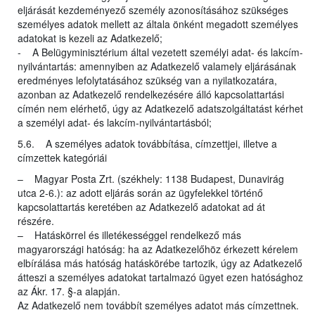
eljárását kezdeményező személy azonosításához szükséges
személyes adatok mellett az általa önként megadott személyes
adatokat is kezeli az Adatkezelő;
- A Belügyminisztérium által vezetett személyi adat- és lakcím-
nyilvántartás: amennyiben az Adatkezelő valamely eljárásának
eredményes lefolytatásához szükség van a nyilatkozatára,
azonban az Adatkezelő rendelkezésére álló kapcsolattartási
címén nem elérhető, úgy az Adatkezelő adatszolgáltatást kérhet
a személyi adat- és lakcím-nyilvántartásból;
5.6. A személyes adatok továbbítása, címzettjei, illetve a
címzettek kategóriái
– Magyar Posta Zrt. (székhely: 1138 Budapest, Dunavirág
utca 2-6.): az adott eljárás során az ügyfelekkel történő
kapcsolattartás keretében az Adatkezelő adatokat ad át
részére.
– Hatáskörrel és illetékességgel rendelkező más
magyarországi hatóság: ha az Adatkezelőhöz érkezett kérelem
elbírálása más hatóság hatáskörébe tartozik, úgy az Adatkezelő
átteszi a személyes adatokat tartalmazó ügyet ezen hatósághoz
az Ákr. 17. §-a alapján.
Az Adatkezelő nem továbbít személyes adatot más címzettnek.