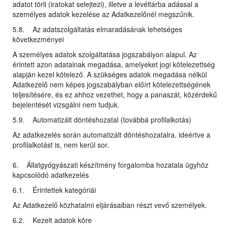
adatot törli (iratokat selejtezi), illetve a levéltárba adással a
személyes adatok kezelése az Adatkezelőnél megszűnik.
5.8. Az adatszolgáltatás elmaradásának lehetséges
következményei
A személyes adatok szolgáltatása jogszabályon alapul. Az
érintett azon adatainak megadása, amelyeket jogi kötelezettség
alapján kezel kötelező. A szükséges adatok megadása nélkül
Adatkezelő nem képes jogszabályban előírt kötelezettségének
teljesítésére, és ez ahhoz vezethet, hogy a panaszát, közérdekű
bejelentését vizsgálni nem tudjuk.
5.9. Automatizált döntéshozatal (továbbá profilalkotás)
Az adatkezelés során automatizált döntéshozatalra, ideértve a
profilalkotást is, nem kerül sor.
6. Állatgyógyászati készítmény forgalomba hozatala ügyhöz
kapcsolódó adatkezelés
6.1. Érintettek kategóriái
Az Adatkezelő közhatalmi eljárásaiban részt vevő személyek.
6.2. Kezelt adatok köre