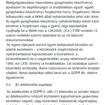
Állatgyógyászatban használatos gyógyhatású készítményt,
ápolószert és segédanyagot (a továbbiakban együtt: egyéb
gyógyhatású készítmény) forgalomba hozni, forgalmazni, illetve
felhasználni csak a Nébih általi nyilvántartásba vétel után lehet.
Az egyéb gyógyhatású készítmény nyilvántartásba vétele iránti
kérelmet a forgalmazó vagy a gyártó vagy képviselőjük
nyújthatja be a Nébih-hez a 128/2009. (X.6.) FVM rendelet 12.
számú melléklet szerinti adatokkal és az ott felsorolt
dokumentumokkal.
Az egyes eljárások szerinti ügyek befejezését követően az
adatok kezelésére – a közokiratok megőrzésével és
nyilvántartásával kapcsolatosan a köziratokról, a
közlevéltárakról és a magánlevéltári anyag védelméről szóló
1995. évi LXVI. törvény (a továbbiakban: Ltv.)szabályai szerint –
közérdekű archiválás, illetve tudományos és történelmi kutatási
céljából, illetve statisztikai célból kerül sor a GDPR 89. cikkére
figyelemmel.
5.4. Az adatkezelés jogalapja
Az adatkezelés a GDPR 6. cikk (1) bekezdés e) pontján alapul,
az Adatkezelőre ruházott közhatalmi jogosítványok gyakorlása
keretében végzett, vagy közérdekű feladatainak végrehajtása