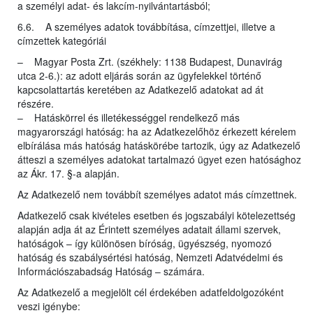
a személyi adat- és lakcím-nyilvántartásból;
6.6. A személyes adatok továbbítása, címzettjei, illetve a
címzettek kategóriái
– Magyar Posta Zrt. (székhely: 1138 Budapest, Dunavirág
utca 2-6.): az adott eljárás során az ügyfelekkel történő
kapcsolattartás keretében az Adatkezelő adatokat ad át
részére.
– Hatáskörrel és illetékességgel rendelkező más
magyarországi hatóság: ha az Adatkezelőhöz érkezett kérelem
elbírálása más hatóság hatáskörébe tartozik, úgy az Adatkezelő
átteszi a személyes adatokat tartalmazó ügyet ezen hatósághoz
az Ákr. 17. §-a alapján.
Az Adatkezelő nem továbbít személyes adatot más címzettnek.
Adatkezelő csak kivételes esetben és jogszabályi kötelezettség
alapján adja át az Érintett személyes adatait állami szervek,
hatóságok – így különösen bíróság, ügyészség, nyomozó
hatóság és szabálysértési hatóság, Nemzeti Adatvédelmi és
Információszabadság Hatóság – számára.
Az Adatkezelő a megjelölt cél érdekében adatfeldolgozóként
veszi igénybe: