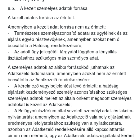
6.5. A kezelt személyes adatok forrása
A kezelt adatok forrása az érintett.
Amennyiben a kezelt adat forrása nem az érintett:
- Természetes személyazonosító adatai az ügyfélnek és az
eljárás egyéb résztvevőjének, amennyiben azokat nem ő
bocsátotta a Hatóság rendelkezésére;
- Az adott ügy jellegétől, tárgyától függően a tényállás
tisztázásához szükséges más személyes adat.
A személyes adatok az alábbi forrásokból juthatnak az
Adatkezelő tudomására, amennyiben azokat nem az érintett
bocsátotta az Adatkezelő rendelkezésére:
- A kérelmező vagy bejelentést tevő érintett: a hatóság
eljárását kezdeményező személy azonosításához szükséges
személyes adatok mellett az általa önként megadott személyes
adatokat is kezeli az Adatkezelő;
- A Belügyminisztérium által vezetett személyi adat- és lakcím-
nyilvántartás: amennyiben az Adatkezelő valamely eljárásának
eredményes lefolytatásához szükség van a nyilatkozatára,
azonban az Adatkezelő rendelkezésére álló kapcsolattartási
címén nem elérhető, úgy az Adatkezelő adatszolgáltatást kérhet