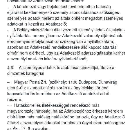
bocsátotta az Adatkezelő rendelkezésére:
- A kérelmező vagy bejelentést tevő érintett: a hatóság
eljárását kezdeményező személy azonosításához szükséges
személyes adatok mellett az általa önként megadott személyes
adatokat is kezeli az Adatkezelő;
- A Belügyminisztérium által vezetett személyi adat- és lakcím-
nyilvántartás: amennyiben az Adatkezelő valamely eljárásának
eredményes lefolytatásához szükség van a nyilatkozatára,
azonban az Adatkezelő rendelkezésére álló kapcsolattartási
címén nem elérhető, úgy az Adatkezelő adatszolgáltatást kérhet
a személyi adat- és lakcím-nyilvántartásból;
4.6. A személyes adatok továbbítása, címzettjei, illetve a
címzettek kategóriái
– Magyar Posta Zrt. (székhely: 1138 Budapest, Dunavirág
utca 2-6.): az adott eljárás során az ügyfelekkel történő
kapcsolattartás keretében az Adatkezelő adatokat ad át
részére.
– Hatáskörrel és illetékességgel rendelkező más
magyarországi hatóság: ha az Adatkezelőhöz érkezett kérelem
elbírálása más hatóság hatáskörébe tartozik, úgy az Adatkezelő
átteszi a személyes adatokat tartalmazó ügyet ezen hatósághoz
az Ákr. 17. §-a alapján.