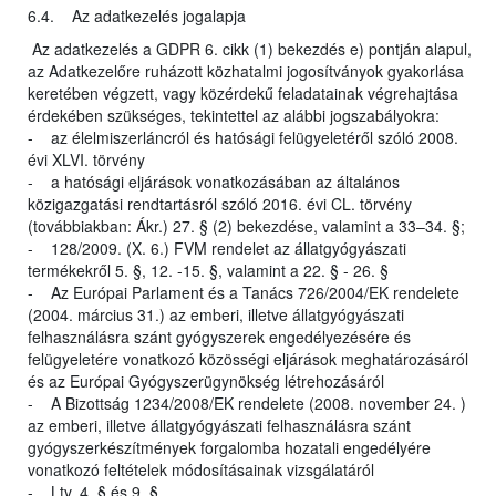
6.4. Az adatkezelés jogalapja
Az adatkezelés a GDPR 6. cikk (1) bekezdés e) pontján alapul,
az Adatkezelőre ruházott közhatalmi jogosítványok gyakorlása
keretében végzett, vagy közérdekű feladatainak végrehajtása
érdekében szükséges, tekintettel az alábbi jogszabályokra:
- az élelmiszerláncról és hatósági felügyeletéről szóló 2008.
évi XLVI. törvény
- a hatósági eljárások vonatkozásában az általános
közigazgatási rendtartásról szóló 2016. évi CL. törvény
(továbbiakban: Ákr.) 27. § (2) bekezdése, valamint a 33–34. §;
- 128/2009. (X. 6.) FVM rendelet az állatgyógyászati
termékekről 5. §, 12. -15. §, valamint a 22. § - 26. §
- Az Európai Parlament és a Tanács 726/2004/EK rendelete
(2004. március 31.) az emberi, illetve állatgyógyászati
felhasználásra szánt gyógyszerek engedélyezésére és
felügyeletére vonatkozó közösségi eljárások meghatározásáról
és az Európai Gyógyszerügynökség létrehozásáról
- A Bizottság 1234/2008/EK rendelete (2008. november 24. )
az emberi, illetve állatgyógyászati felhasználásra szánt
gyógyszerkészítmények forgalomba hozatali engedélyére
vonatkozó feltételek módosításainak vizsgálatáról
- Ltv. 4. § és 9. §.