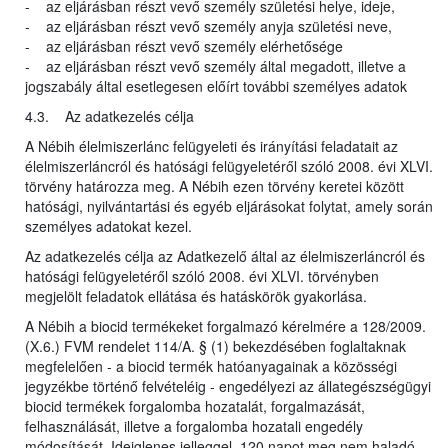
- az eljárásban részt vevő személy születési helye, ideje,
- az eljárásban részt vevő személy anyja születési neve,
- az eljárásban részt vevő személy elérhetősége
- az eljárásban részt vevő személy által megadott, illetve a
jogszabály által esetlegesen előírt további személyes adatok
4.3. Az adatkezelés célja
A Nébih élelmiszerlánc felügyeleti és irányítási feladatait az
élelmiszerláncról és hatósági felügyeletéről szóló 2008. évi XLVI.
törvény határozza meg. A Nébih ezen törvény keretei között
hatósági, nyilvántartási és egyéb eljárásokat folytat, amely során
személyes adatokat kezel.
Az adatkezelés célja az Adatkezelő által az élelmiszerláncról és
hatósági felügyeletéről szóló 2008. évi XLVI. törvényben
megjelölt feladatok ellátása és hatáskörök gyakorlása.
A Nébih a biocid termékeket forgalmazó kérelmére a 128/2009.
(X.6.) FVM rendelet 114/A. § (1) bekezdésében foglaltaknak
megfelelően - a biocid termék hatóanyagainak a közösségi
jegyzékbe történő felvételéig - engedélyezi az állategészségügyi
biocid termékek forgalomba hozatalát, forgalmazását,
felhasználását, illetve a forgalomba hozatali engedély
módosítását. Ideiglenes jelleggel, 120 napot meg nem haladó