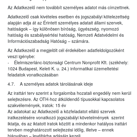
Az Adatkezelő nem továbbít személyes adatot más címzettnek.
Adatkezelő csak kivételes esetben és jogszabályi kötelezettség
alapján adja át az Érintett személyes adatait állami szervek,
hatóságok – így különösen bíróság, ügyészség, nyomozó
hatóság és szabálysértési hatóság, Nemzeti Adatvédelmi és
Információszabadság Hatóság – számára.
Az Adatkezelő a megjelölt cél érdekében adatfeldolgozóként
veszi igénybe:
- Élelmiszerlánc-biztonsági Centrum Nonprofit Kft. (székhely:
1024 Budapest, Keleti K. u. 24.) informatikai üzemeltetési
feladatok vonatkozásában
4.7. A személyes adatok tárolásának ideje
Az irattári terv szerint a forgalomba hozatali engedély nem kerül
selejtezésre. Az OTH-hoz átküldendő típusokkal kapcsolatos
szakvélemények, iratok: 15 év
Az adatokat az Adatkezelő a közfeladatot ellátó szervek
iratkezelésére vonatkozó jogszabályi követelmények szerint
iktatja, és az iktatott iratok között a mindenkor hatályos irattári
tervben meghatározott selejtezési időig, illetve – ennek
hiányában – levéltárba adásáig kezeli.