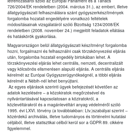
létrehozásáról szóló az Európai Parlament és a Tanács
726/2004/EK rendeletben (2004. március 31.), az emberi, illetve
állatgyógyászati felhasználásra szánt gyógyszerkészítmények
forgalomba hozatali engedélyére vonatkozó feltételek
módosításainak vizsgálatáról szóló Bizottság 1234/2008/EK
rendeletben (2008. november 24.) megjelölt feladatok ellátása
és hatáskörök gyakorlása.
Magyarországon belül állatgyógyászati készítményt forgalomba
hozni, forgalmazni és felhasználni csak törzskönyvezési eljárás
után, forgalomba hozatali engedély birtokában lehet. A
törzskönyvezési eljárás lehet centrális, nemzeti, decentralizált
vagy kölcsönös elismerésen alapuló eljárás. A centrális eljárás
kérelmét az Európai Gyógyszerügynökségnél, a többi eljárás
kérelmét a Nébih-nél lehet benyújtani.
Az egyes eljárások szerinti ügyek befejezését követően az
adatok kezelésére – a közokiratok megőrzésével és
nyilvántartásával kapcsolatosan a köziratokról, a
közlevéltárakról és a magánlevéltári anyag védelméről szóló
1995. évi LXVI. törvény (a továbbiakban: Ltv.)szabályai szerint –
közérdekű archiválás, illetve tudományos és történelmi kutatási
céljából, illetve statisztikai célból kerül sor a GDPR 89. cikkére
figyelemmel.