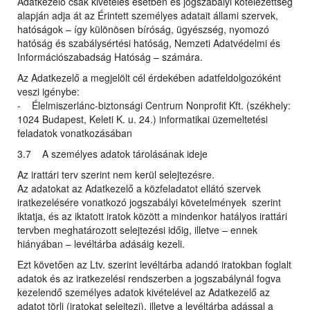
Adatkezelő csak kivételes esetben és jogszabályi kötelezettség
alapján adja át az Érintett személyes adatait állami szervek,
hatóságok – így különösen bíróság, ügyészség, nyomozó
hatóság és szabálysértési hatóság, Nemzeti Adatvédelmi és
Információszabadság Hatóság – számára.
Az Adatkezelő a megjelölt cél érdekében adatfeldolgozóként
veszi igénybe:
- Élelmiszerlánc-biztonsági Centrum Nonprofit Kft. (székhely:
1024 Budapest, Keleti K. u. 24.) informatikai üzemeltetési
feladatok vonatkozásában
3.7 A személyes adatok tárolásának ideje
Az irattári terv szerint nem kerül selejtezésre.
Az adatokat az Adatkezelő a közfeladatot ellátó szervek
iratkezelésére vonatkozó jogszabályi követelmények szerint
iktatja, és az iktatott iratok között a mindenkor hatályos irattári
tervben meghatározott selejtezési időig, illetve – ennek
hiányában – levéltárba adásáig kezeli.
Ezt követően az Ltv. szerint levéltárba adandó iratokban foglalt
adatok és az iratkezelési rendszerben a jogszabálynál fogva
kezelendő személyes adatok kivételével az Adatkezelő az
adatot törli (iratokat selejtezi), illetve a levéltárba adással a