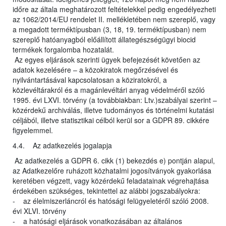
időre az általa meghatározott feltételekkel pedig engedélyezheti
az 1062/2014/EU rendelet II. mellékletében nem szereplő, vagy
a megadott terméktípusban (3, 18, 19. terméktípusban) nem
szereplő hatóanyagból előállított állategészségügyi biocid
termékek forgalomba hozatalát.
Az egyes eljárások szerinti ügyek befejezését követően az
adatok kezelésére – a közokiratok megőrzésével és
nyilvántartásával kapcsolatosan a köziratokról, a
közlevéltárakról és a magánlevéltári anyag védelméről szóló
1995. évi LXVI. törvény (a továbbiakban: Ltv.)szabályai szerint –
közérdekű archiválás, illetve tudományos és történelmi kutatási
céljából, illetve statisztikai célból kerül sor a GDPR 89. cikkére
figyelemmel.
4.4. Az adatkezelés jogalapja
Az adatkezelés a GDPR 6. cikk (1) bekezdés e) pontján alapul,
az Adatkezelőre ruházott közhatalmi jogosítványok gyakorlása
keretében végzett, vagy közérdekű feladatainak végrehajtása
érdekében szükséges, tekintettel az alábbi jogszabályokra:
- az élelmiszerláncról és hatósági felügyeletéről szóló 2008.
évi XLVI. törvény
- a hatósági eljárások vonatkozásában az általános