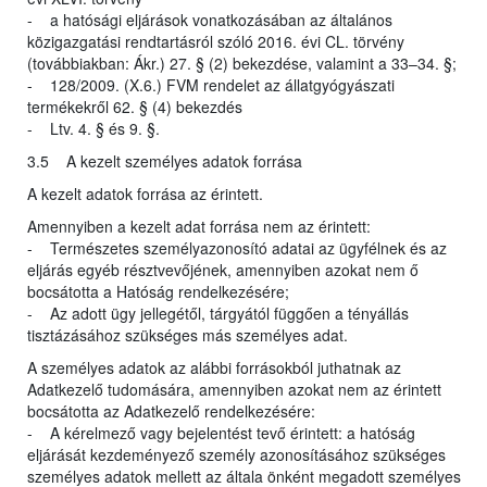
- a hatósági eljárások vonatkozásában az általános
közigazgatási rendtartásról szóló 2016. évi CL. törvény
(továbbiakban: Ákr.) 27. § (2) bekezdése, valamint a 33–34. §;
- 128/2009. (X.6.) FVM rendelet az állatgyógyászati
termékekről 62. § (4) bekezdés
- Ltv. 4. § és 9. §.
3.5 A kezelt személyes adatok forrása
A kezelt adatok forrása az érintett.
Amennyiben a kezelt adat forrása nem az érintett:
- Természetes személyazonosító adatai az ügyfélnek és az
eljárás egyéb résztvevőjének, amennyiben azokat nem ő
bocsátotta a Hatóság rendelkezésére;
- Az adott ügy jellegétől, tárgyától függően a tényállás
tisztázásához szükséges más személyes adat.
A személyes adatok az alábbi forrásokból juthatnak az
Adatkezelő tudomására, amennyiben azokat nem az érintett
bocsátotta az Adatkezelő rendelkezésére:
- A kérelmező vagy bejelentést tevő érintett: a hatóság
eljárását kezdeményező személy azonosításához szükséges
személyes adatok mellett az általa önként megadott személyes