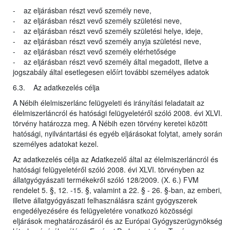
- az eljárásban részt vevő személy neve,
- az eljárásban részt vevő személy születési neve,
- az eljárásban részt vevő személy születési helye, ideje,
- az eljárásban részt vevő személy anyja születési neve,
- az eljárásban részt vevő személy elérhetősége
- az eljárásban részt vevő személy által megadott, illetve a
jogszabály által esetlegesen előírt további személyes adatok
6.3. Az adatkezelés célja
A Nébih élelmiszerlánc felügyeleti és irányítási feladatait az
élelmiszerláncról és hatósági felügyeletéről szóló 2008. évi XLVI.
törvény határozza meg. A Nébih ezen törvény keretei között
hatósági, nyilvántartási és egyéb eljárásokat folytat, amely során
személyes adatokat kezel.
Az adatkezelés célja az Adatkezelő által az élelmiszerláncról és
hatósági felügyeletéről szóló 2008. évi XLVI. törvényben az
állatgyógyászati termékekről szóló 128/2009. (X. 6.) FVM
rendelet 5. §, 12. -15. §, valamint a 22. § - 26. §-ban, az emberi,
illetve állatgyógyászati felhasználásra szánt gyógyszerek
engedélyezésére és felügyeletére vonatkozó közösségi
eljárások meghatározásáról és az Európai Gyógyszerügynökség