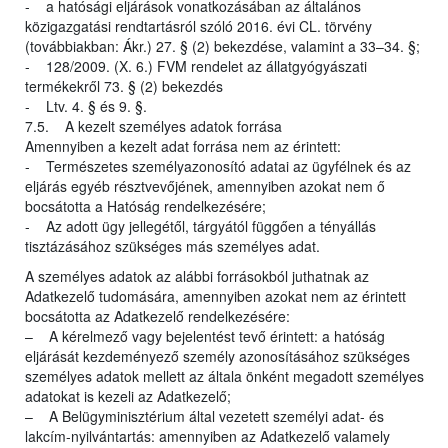
- a hatósági eljárások vonatkozásában az általános
közigazgatási rendtartásról szóló 2016. évi CL. törvény
(továbbiakban: Ákr.) 27. § (2) bekezdése, valamint a 33–34. §;
- 128/2009. (X. 6.) FVM rendelet az állatgyógyászati
termékekről 73. § (2) bekezdés
- Ltv. 4. § és 9. §.
7.5. A kezelt személyes adatok forrása
Amennyiben a kezelt adat forrása nem az érintett:
- Természetes személyazonosító adatai az ügyfélnek és az
eljárás egyéb résztvevőjének, amennyiben azokat nem ő
bocsátotta a Hatóság rendelkezésére;
- Az adott ügy jellegétől, tárgyától függően a tényállás
tisztázásához szükséges más személyes adat.
A személyes adatok az alábbi forrásokból juthatnak az
Adatkezelő tudomására, amennyiben azokat nem az érintett
bocsátotta az Adatkezelő rendelkezésére:
– A kérelmező vagy bejelentést tevő érintett: a hatóság
eljárását kezdeményező személy azonosításához szükséges
személyes adatok mellett az általa önként megadott személyes
adatokat is kezeli az Adatkezelő;
– A Belügyminisztérium által vezetett személyi adat- és
lakcím-nyilvántartás: amennyiben az Adatkezelő valamely