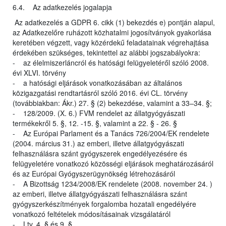
6.4. Az adatkezelés jogalapja
Az adatkezelés a GDPR 6. cikk (1) bekezdés e) pontján alapul,
az Adatkezelőre ruházott közhatalmi jogosítványok gyakorlása
keretében végzett, vagy közérdekű feladatainak végrehajtása
érdekében szükséges, tekintettel az alábbi jogszabályokra:
- az élelmiszerláncról és hatósági felügyeletéről szóló 2008.
évi XLVI. törvény
- a hatósági eljárások vonatkozásában az általános
közigazgatási rendtartásról szóló 2016. évi CL. törvény
(továbbiakban: Ákr.) 27. § (2) bekezdése, valamint a 33–34. §;
- 128/2009. (X. 6.) FVM rendelet az állatgyógyászati
termékekről 5. §, 12. -15. §, valamint a 22. § - 26. §
- Az Európai Parlament és a Tanács 726/2004/EK rendelete
(2004. március 31.) az emberi, illetve állatgyógyászati
felhasználásra szánt gyógyszerek engedélyezésére és
felügyeletére vonatkozó közösségi eljárások meghatározásáról
és az Európai Gyógyszerügynökség létrehozásáról
- A Bizottság 1234/2008/EK rendelete (2008. november 24. )
az emberi, illetve állatgyógyászati felhasználásra szánt
gyógyszerkészítmények forgalomba hozatali engedélyére
vonatkozó feltételek módosításainak vizsgálatáról
- Ltv. 4. § és 9. §.