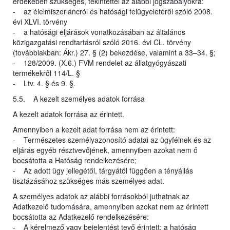
érdekében szükséges, tekintettel az alábbi jogszabályokra:
- az élelmiszerláncról és hatósági felügyeletéről szóló 2008.
évi XLVI. törvény
- a hatósági eljárások vonatkozásában az általános
közigazgatási rendtartásról szóló 2016. évi CL. törvény
(továbbiakban: Ákr.) 27. § (2) bekezdése, valamint a 33–34. §;
- 128/2009. (X.6.) FVM rendelet az állatgyógyászati
termékekről 114/L. §
- Ltv. 4. § és 9. §.
5.5. A kezelt személyes adatok forrása
A kezelt adatok forrása az érintett.
Amennyiben a kezelt adat forrása nem az érintett:
- Természetes személyazonosító adatai az ügyfélnek és az
eljárás egyéb résztvevőjének, amennyiben azokat nem ő
bocsátotta a Hatóság rendelkezésére;
- Az adott ügy jellegétől, tárgyától függően a tényállás
tisztázásához szükséges más személyes adat.
A személyes adatok az alábbi forrásokból juthatnak az
Adatkezelő tudomására, amennyiben azokat nem az érintett
bocsátotta az Adatkezelő rendelkezésére:
- A kérelmező vagy bejelentést tevő érintett: a hatóság