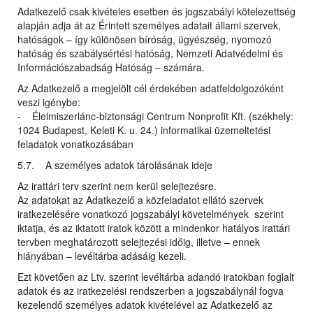
Adatkezelő csak kivételes esetben és jogszabályi kötelezettség
alapján adja át az Érintett személyes adatait állami szervek,
hatóságok – így különösen bíróság, ügyészség, nyomozó
hatóság és szabálysértési hatóság, Nemzeti Adatvédelmi és
Információszabadság Hatóság – számára.
Az Adatkezelő a megjelölt cél érdekében adatfeldolgozóként
veszi igénybe:
- Élelmiszerlánc-biztonsági Centrum Nonprofit Kft. (székhely:
1024 Budapest, Keleti K. u. 24.) informatikai üzemeltetési
feladatok vonatkozásában
5.7. A személyes adatok tárolásának ideje
Az irattári terv szerint nem kerül selejtezésre.
Az adatokat az Adatkezelő a közfeladatot ellátó szervek
iratkezelésére vonatkozó jogszabályi követelmények szerint
iktatja, és az iktatott iratok között a mindenkor hatályos irattári
tervben meghatározott selejtezési időig, illetve – ennek
hiányában – levéltárba adásáig kezeli.
Ezt követően az Ltv. szerint levéltárba adandó iratokban foglalt
adatok és az iratkezelési rendszerben a jogszabálynál fogva
kezelendő személyes adatok kivételével az Adatkezelő az