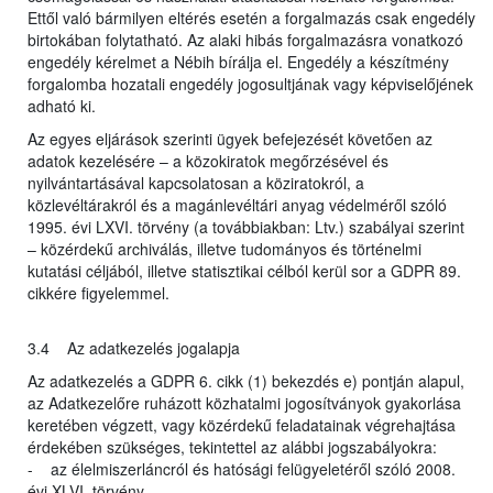
Ettől való bármilyen eltérés esetén a forgalmazás csak engedély
birtokában folytatható. Az alaki hibás forgalmazásra vonatkozó
engedély kérelmet a Nébih bírálja el. Engedély a készítmény
forgalomba hozatali engedély jogosultjának vagy képviselőjének
adható ki.
Az egyes eljárások szerinti ügyek befejezését követően az
adatok kezelésére – a közokiratok megőrzésével és
nyilvántartásával kapcsolatosan a köziratokról, a
közlevéltárakról és a magánlevéltári anyag védelméről szóló
1995. évi LXVI. törvény (a továbbiakban: Ltv.) szabályai szerint
– közérdekű archiválás, illetve tudományos és történelmi
kutatási céljából, illetve statisztikai célból kerül sor a GDPR 89.
cikkére figyelemmel.
3.4 Az adatkezelés jogalapja
Az adatkezelés a GDPR 6. cikk (1) bekezdés e) pontján alapul,
az Adatkezelőre ruházott közhatalmi jogosítványok gyakorlása
keretében végzett, vagy közérdekű feladatainak végrehajtása
érdekében szükséges, tekintettel az alábbi jogszabályokra:
- az élelmiszerláncról és hatósági felügyeletéről szóló 2008.
évi XLVI. törvény