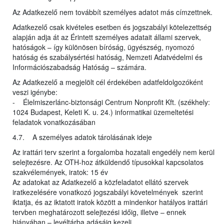
Az Adatkezelő nem továbbít személyes adatot más címzettnek.
Adatkezelő csak kivételes esetben és jogszabályi kötelezettség
alapján adja át az Érintett személyes adatait állami szervek,
hatóságok – így különösen bíróság, ügyészség, nyomozó
hatóság és szabálysértési hatóság, Nemzeti Adatvédelmi és
Információszabadság Hatóság – számára.
Az Adatkezelő a megjelölt cél érdekében adatfeldolgozóként
veszi igénybe:
- Élelmiszerlánc-biztonsági Centrum Nonprofit Kft. (székhely:
1024 Budapest, Keleti K. u. 24.) informatikai üzemeltetési
feladatok vonatkozásában
4.7. A személyes adatok tárolásának ideje
Az irattári terv szerint a forgalomba hozatali engedély nem kerül
selejtezésre. Az OTH-hoz átküldendő típusokkal kapcsolatos
szakvélemények, iratok: 15 év
Az adatokat az Adatkezelő a közfeladatot ellátó szervek
iratkezelésére vonatkozó jogszabályi követelmények szerint
iktatja, és az iktatott iratok között a mindenkor hatályos irattári
tervben meghatározott selejtezési időig, illetve – ennek
hiányában – levéltárba adásáig kezeli.