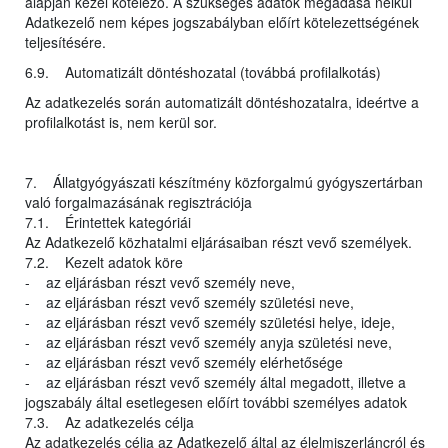
alapján kezel kötelező. A szükséges adatok megadása nélkül
Adatkezelő nem képes jogszabályban előírt kötelezettségének
teljesítésére.
6.9. Automatizált döntéshozatal (továbbá profilalkotás)
Az adatkezelés során automatizált döntéshozatalra, ideértve a
profilalkotást is, nem kerül sor.
7. Állatgyógyászati készítmény közforgalmú gyógyszertárban
való forgalmazásának regisztrációja
7.1. Érintettek kategóriái
Az Adatkezelő közhatalmi eljárásaiban részt vevő személyek.
7.2. Kezelt adatok köre
- az eljárásban részt vevő személy neve,
- az eljárásban részt vevő személy születési neve,
- az eljárásban részt vevő személy születési helye, ideje,
- az eljárásban részt vevő személy anyja születési neve,
- az eljárásban részt vevő személy elérhetősége
- az eljárásban részt vevő személy által megadott, illetve a
jogszabály által esetlegesen előírt további személyes adatok
7.3. Az adatkezelés célja
Az adatkezelés célja az Adatkezelő által az élelmiszerláncról és