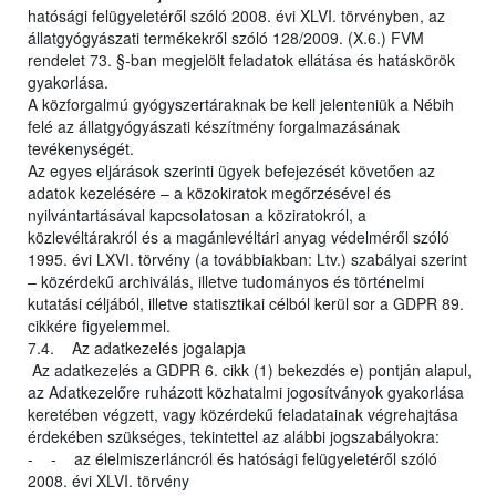
hatósági felügyeletéről szóló 2008. évi XLVI. törvényben, az
állatgyógyászati termékekről szóló 128/2009. (X.6.) FVM
rendelet 73. §-ban megjelölt feladatok ellátása és hatáskörök
gyakorlása.
A közforgalmú gyógyszertáraknak be kell jelenteniük a Nébih
felé az állatgyógyászati készítmény forgalmazásának
tevékenységét.
Az egyes eljárások szerinti ügyek befejezését követően az
adatok kezelésére – a közokiratok megőrzésével és
nyilvántartásával kapcsolatosan a köziratokról, a
közlevéltárakról és a magánlevéltári anyag védelméről szóló
1995. évi LXVI. törvény (a továbbiakban: Ltv.) szabályai szerint
– közérdekű archiválás, illetve tudományos és történelmi
kutatási céljából, illetve statisztikai célból kerül sor a GDPR 89.
cikkére figyelemmel.
7.4. Az adatkezelés jogalapja
Az adatkezelés a GDPR 6. cikk (1) bekezdés e) pontján alapul,
az Adatkezelőre ruházott közhatalmi jogosítványok gyakorlása
keretében végzett, vagy közérdekű feladatainak végrehajtása
érdekében szükséges, tekintettel az alábbi jogszabályokra:
- - az élelmiszerláncról és hatósági felügyeletéről szóló
2008. évi XLVI. törvény