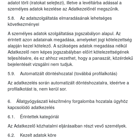
adatot törli (iratokat selejtezi), illetve a levéltárba adással a
személyes adatok kezelése az Adatkezelőnél megszűnik.
5.8. Az adatszolgáltatás elmaradásának lehetséges
következményei
A személyes adatok szolgáltatása jogszabályon alapul. Az
érintett azon adatainak megadása, amelyeket jogi kötelezettség
alapján kezel kötelező. A szükséges adatok megadása nélkül
Adatkezelő nem képes jogszabályban előírt kötelezettségének
teljesítésére, és ez ahhoz vezethet, hogy a panaszát, közérdekű
bejelentését vizsgálni nem tudjuk.
5.9. Automatizált döntéshozatal (továbbá profilalkotás)
Az adatkezelés során automatizált döntéshozatalra, ideértve a
profilalkotást is, nem kerül sor.
6. Állatgyógyászati készítmény forgalomba hozatala ügyhöz
kapcsolódó adatkezelés
6.1. Érintettek kategóriái
Az Adatkezelő közhatalmi eljárásaiban részt vevő személyek.
6.2. Kezelt adatok köre