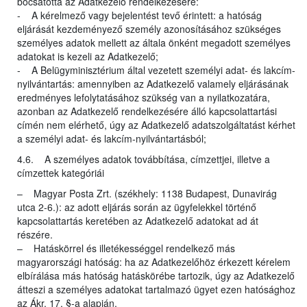
bocsátotta az Adatkezelő rendelkezésére:
- A kérelmező vagy bejelentést tevő érintett: a hatóság
eljárását kezdeményező személy azonosításához szükséges
személyes adatok mellett az általa önként megadott személyes
adatokat is kezeli az Adatkezelő;
- A Belügyminisztérium által vezetett személyi adat- és lakcím-
nyilvántartás: amennyiben az Adatkezelő valamely eljárásának
eredményes lefolytatásához szükség van a nyilatkozatára,
azonban az Adatkezelő rendelkezésére álló kapcsolattartási
címén nem elérhető, úgy az Adatkezelő adatszolgáltatást kérhet
a személyi adat- és lakcím-nyilvántartásból;
4.6. A személyes adatok továbbítása, címzettjei, illetve a
címzettek kategóriái
– Magyar Posta Zrt. (székhely: 1138 Budapest, Dunavirág
utca 2-6.): az adott eljárás során az ügyfelekkel történő
kapcsolattartás keretében az Adatkezelő adatokat ad át
részére.
– Hatáskörrel és illetékességgel rendelkező más
magyarországi hatóság: ha az Adatkezelőhöz érkezett kérelem
elbírálása más hatóság hatáskörébe tartozik, úgy az Adatkezelő
átteszi a személyes adatokat tartalmazó ügyet ezen hatósághoz
az Ákr. 17. §-a alapján.