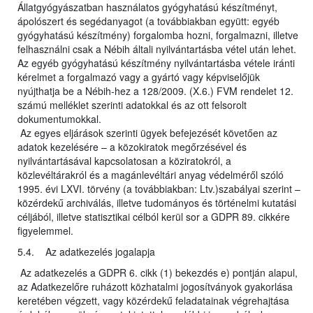
Állatgyógyászatban használatos gyógyhatású készítményt,
ápolószert és segédanyagot (a továbbiakban együtt: egyéb
gyógyhatású készítmény) forgalomba hozni, forgalmazni, illetve
felhasználni csak a Nébih általi nyilvántartásba vétel után lehet.
Az egyéb gyógyhatású készítmény nyilvántartásba vétele iránti
kérelmet a forgalmazó vagy a gyártó vagy képviselőjük
nyújthatja be a Nébih-hez a 128/2009. (X.6.) FVM rendelet 12.
számú melléklet szerinti adatokkal és az ott felsorolt
dokumentumokkal.
Az egyes eljárások szerinti ügyek befejezését követően az
adatok kezelésére – a közokiratok megőrzésével és
nyilvántartásával kapcsolatosan a köziratokról, a
közlevéltárakról és a magánlevéltári anyag védelméről szóló
1995. évi LXVI. törvény (a továbbiakban: Ltv.)szabályai szerint –
közérdekű archiválás, illetve tudományos és történelmi kutatási
céljából, illetve statisztikai célból kerül sor a GDPR 89. cikkére
figyelemmel.
5.4. Az adatkezelés jogalapja
Az adatkezelés a GDPR 6. cikk (1) bekezdés e) pontján alapul,
az Adatkezelőre ruházott közhatalmi jogosítványok gyakorlása
keretében végzett, vagy közérdekű feladatainak végrehajtása