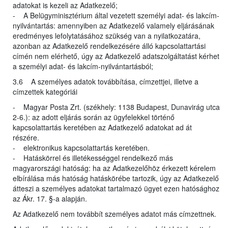
adatokat is kezeli az Adatkezelő;
- A Belügyminisztérium által vezetett személyi adat- és lakcím-
nyilvántartás: amennyiben az Adatkezelő valamely eljárásának
eredményes lefolytatásához szükség van a nyilatkozatára,
azonban az Adatkezelő rendelkezésére álló kapcsolattartási
címén nem elérhető, úgy az Adatkezelő adatszolgáltatást kérhet
a személyi adat- és lakcím-nyilvántartásból;
3.6 A személyes adatok továbbítása, címzettjei, illetve a
címzettek kategóriái
- Magyar Posta Zrt. (székhely: 1138 Budapest, Dunavirág utca
2-6.): az adott eljárás során az ügyfelekkel történő
kapcsolattartás keretében az Adatkezelő adatokat ad át
részére.
- elektronikus kapcsolattartás keretében.
- Hatáskörrel és illetékességgel rendelkező más
magyarországi hatóság: ha az Adatkezelőhöz érkezett kérelem
elbírálása más hatóság hatáskörébe tartozik, úgy az Adatkezelő
átteszi a személyes adatokat tartalmazó ügyet ezen hatósághoz
az Ákr. 17. §-a alapján.
Az Adatkezelő nem továbbít személyes adatot más címzettnek.