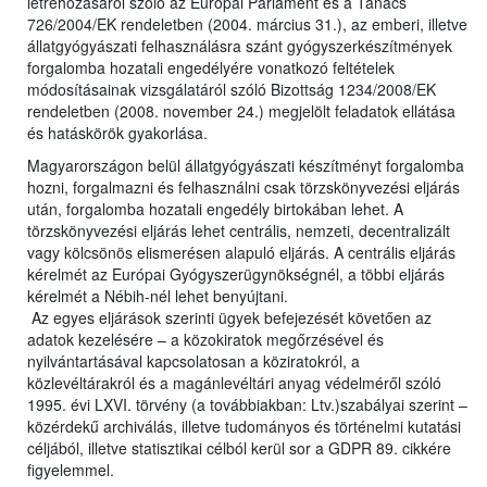
létrehozásáról szóló az Európai Parlament és a Tanács
726/2004/EK rendeletben (2004. március 31.), az emberi, illetve
állatgyógyászati felhasználásra szánt gyógyszerkészítmények
forgalomba hozatali engedélyére vonatkozó feltételek
módosításainak vizsgálatáról szóló Bizottság 1234/2008/EK
rendeletben (2008. november 24.) megjelölt feladatok ellátása
és hatáskörök gyakorlása.
Magyarországon belül állatgyógyászati készítményt forgalomba
hozni, forgalmazni és felhasználni csak törzskönyvezési eljárás
után, forgalomba hozatali engedély birtokában lehet. A
törzskönyvezési eljárás lehet centrális, nemzeti, decentralizált
vagy kölcsönös elismerésen alapuló eljárás. A centrális eljárás
kérelmét az Európai Gyógyszerügynökségnél, a többi eljárás
kérelmét a Nébih-nél lehet benyújtani.
Az egyes eljárások szerinti ügyek befejezését követően az
adatok kezelésére – a közokiratok megőrzésével és
nyilvántartásával kapcsolatosan a köziratokról, a
közlevéltárakról és a magánlevéltári anyag védelméről szóló
1995. évi LXVI. törvény (a továbbiakban: Ltv.)szabályai szerint –
közérdekű archiválás, illetve tudományos és történelmi kutatási
céljából, illetve statisztikai célból kerül sor a GDPR 89. cikkére
figyelemmel.