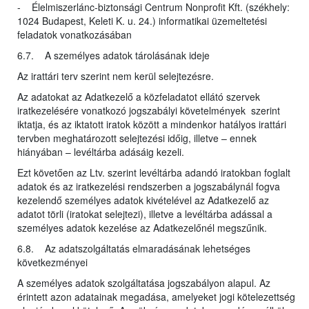
- Élelmiszerlánc-biztonsági Centrum Nonprofit Kft. (székhely:
1024 Budapest, Keleti K. u. 24.) informatikai üzemeltetési
feladatok vonatkozásában
6.7. A személyes adatok tárolásának ideje
Az irattári terv szerint nem kerül selejtezésre.
Az adatokat az Adatkezelő a közfeladatot ellátó szervek
iratkezelésére vonatkozó jogszabályi követelmények szerint
iktatja, és az iktatott iratok között a mindenkor hatályos irattári
tervben meghatározott selejtezési időig, illetve – ennek
hiányában – levéltárba adásáig kezeli.
Ezt követően az Ltv. szerint levéltárba adandó iratokban foglalt
adatok és az iratkezelési rendszerben a jogszabálynál fogva
kezelendő személyes adatok kivételével az Adatkezelő az
adatot törli (iratokat selejtezi), illetve a levéltárba adással a
személyes adatok kezelése az Adatkezelőnél megszűnik.
6.8. Az adatszolgáltatás elmaradásának lehetséges
következményei
A személyes adatok szolgáltatása jogszabályon alapul. Az
érintett azon adatainak megadása, amelyeket jogi kötelezettség