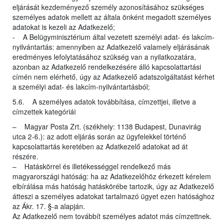
eljárását kezdeményező személy azonosításához szükséges
személyes adatok mellett az általa önként megadott személyes
adatokat is kezeli az Adatkezelő;
- A Belügyminisztérium által vezetett személyi adat- és lakcím-
nyilvántartás: amennyiben az Adatkezelő valamely eljárásának
eredményes lefolytatásához szükség van a nyilatkozatára,
azonban az Adatkezelő rendelkezésére álló kapcsolattartási
címén nem elérhető, úgy az Adatkezelő adatszolgáltatást kérhet
a személyi adat- és lakcím-nyilvántartásból;
5.6. A személyes adatok továbbítása, címzettjei, illetve a
címzettek kategóriái
– Magyar Posta Zrt. (székhely: 1138 Budapest, Dunavirág
utca 2-6.): az adott eljárás során az ügyfelekkel történő
kapcsolattartás keretében az Adatkezelő adatokat ad át
részére.
– Hatáskörrel és illetékességgel rendelkező más
magyarországi hatóság: ha az Adatkezelőhöz érkezett kérelem
elbírálása más hatóság hatáskörébe tartozik, úgy az Adatkezelő
átteszi a személyes adatokat tartalmazó ügyet ezen hatósághoz
az Ákr. 17. §-a alapján.
Az Adatkezelő nem továbbít személyes adatot más címzettnek.