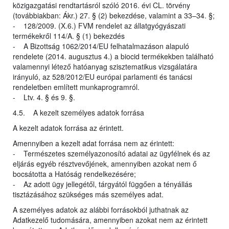
közigazgatási rendtartásról szóló 2016. évi CL. törvény
(továbbiakban: Ákr.) 27. § (2) bekezdése, valamint a 33–34. §;
- 128/2009. (X.6.) FVM rendelet az állatgyógyászati
termékekről 114/A. § (1) bekezdés
- A Bizottság 1062/2014/EU felhatalmazáson alapuló
rendelete (2014. augusztus 4.) a biocid termékekben található
valamennyi létező hatóanyag szisztematikus vizsgálatára
irányuló, az 528/2012/EU európai parlamenti és tanácsi
rendeletben említett munkaprogramról.
- Ltv. 4. § és 9. §.
4.5. A kezelt személyes adatok forrása
A kezelt adatok forrása az érintett.
Amennyiben a kezelt adat forrása nem az érintett:
- Természetes személyazonosító adatai az ügyfélnek és az
eljárás egyéb résztvevőjének, amennyiben azokat nem ő
bocsátotta a Hatóság rendelkezésére;
- Az adott ügy jellegétől, tárgyától függően a tényállás
tisztázásához szükséges más személyes adat.
A személyes adatok az alábbi forrásokból juthatnak az
Adatkezelő tudomására, amennyiben azokat nem az érintett