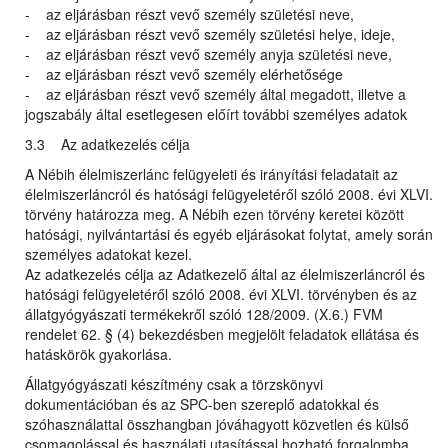
- az eljárásban részt vevő személy születési neve,
- az eljárásban részt vevő személy születési helye, ideje,
- az eljárásban részt vevő személy anyja születési neve,
- az eljárásban részt vevő személy elérhetősége
- az eljárásban részt vevő személy által megadott, illetve a
jogszabály által esetlegesen előírt további személyes adatok
3.3 Az adatkezelés célja
A Nébih élelmiszerlánc felügyeleti és irányítási feladatait az
élelmiszerláncról és hatósági felügyeletéről szóló 2008. évi XLVI.
törvény határozza meg. A Nébih ezen törvény keretei között
hatósági, nyilvántartási és egyéb eljárásokat folytat, amely során
személyes adatokat kezel.
Az adatkezelés célja az Adatkezelő által az élelmiszerláncról és
hatósági felügyeletéről szóló 2008. évi XLVI. törvényben és az
állatgyógyászati termékekről szóló 128/2009. (X.6.) FVM
rendelet 62. § (4) bekezdésben megjelölt feladatok ellátása és
hatáskörök gyakorlása.
Állatgyógyászati készítmény csak a törzskönyvi
dokumentációban és az SPC-ben szereplő adatokkal és
szóhasználattal összhangban jóváhagyott közvetlen és külső
csomagolással és használati utasítással hozható forgalomba.