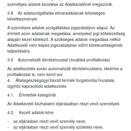
személyes adatok kezelése az Adatkezelőnél megszűnik.
3.8 Az adatszolgáltatás elmaradásának lehetséges
következményei
A személyes adatok szolgáltatása jogszabályon alapul. Az
érintett azon adatainak megadása, amelyeket jogi kötelezettség
alapján kezel kötelező. A szükséges adatok megadása nélkül
Adatkezelő nem képes jogszabályban előírt kötelezettségének
teljesítésére.
3.9 Automatizált döntéshozatal (továbbá profilalkotás)
Az adatkezelés során automatizált döntéshozatalra, ideértve a
profilalkotást is, nem kerül sor.
4. Állategészségügyi biocid termék forgalomba hozatala
ügyhöz kapcsolódó adatkezelés
4.1. Érintettek kategóriái
Az Adatkezelő közhatalmi eljárásaiban részt vevő személyek.
4.2. Kezelt adatok köre
- az eljárásban részt vevő személy neve,
- az eljárásban részt vevő személy születési neve,