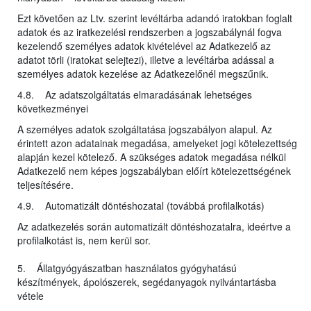
Ezt követően az Ltv. szerint levéltárba adandó iratokban foglalt
adatok és az iratkezelési rendszerben a jogszabálynál fogva
kezelendő személyes adatok kivételével az Adatkezelő az
adatot törli (iratokat selejtezi), illetve a levéltárba adással a
személyes adatok kezelése az Adatkezelőnél megszűnik.
4.8. Az adatszolgáltatás elmaradásának lehetséges
következményei
A személyes adatok szolgáltatása jogszabályon alapul. Az
érintett azon adatainak megadása, amelyeket jogi kötelezettség
alapján kezel kötelező. A szükséges adatok megadása nélkül
Adatkezelő nem képes jogszabályban előírt kötelezettségének
teljesítésére.
4.9. Automatizált döntéshozatal (továbbá profilalkotás)
Az adatkezelés során automatizált döntéshozatalra, ideértve a
profilalkotást is, nem kerül sor.
5. Állatgyógyászatban használatos gyógyhatású
készítmények, ápolószerek, segédanyagok nyilvántartásba
vétele