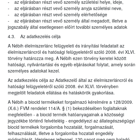
- az eljárásban részt vevő személy születési helye, ideje,
- az eljárásban részt vevő személy anyja születési neve,
- az eljárásban részt vevő személy elérhetősége
- az eljárásban részt vevő személy által megadott, illetve a
jogszabály által esetlegesen előírt további személyes adatok
4.3. Az adatkezelés célja
A Nébih élelmiszerlánc felügyeleti és irányítási feladatait az
élelmiszerláncról és hatósági felügyeletéről szóló 2008. évi XLVI.
törvény határozza meg. A Nébih ezen törvény keretei között
hatósági, nyilvántartási és egyéb eljárásokat folytat, amely során
személyes adatokat kezel.
Az adatkezelés célja az Adatkezelő által az élelmiszerláncról és
hatósági felügyeletéről szóló 2008. évi XLVI. törvényben
megjelölt feladatok ellátása és hatáskörök gyakorlása.
A Nébih a biocid termékeket forgalmazó kérelmére a 128/2009.
(X.6.) FVM rendelet 114/A. § (1) bekezdésében foglaltaknak
megfelelően - a biocid termék hatóanyagainak a közösségi
jegyzékbe történő felvételéig - engedélyezi az állategészségügyi
biocid termékek forgalomba hozatalát, forgalmazását,
felhasználását, illetve a forgalomba hozatali engedély
módosítását. Ideiglenes jelleggel, 120 napot meg nem haladó