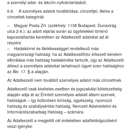
a személyi adat- és lakcím-nyilvántartásból;
6.6. A személyes adatok továbbítása, címzettjei, illetve a
címzettek kategóriái
– Magyar Posta Zrt. (székhely: 1138 Budapest, Dunavirág
utca 2-6.): az adott eljárás során az ügyfelekkel történő
kapcsolattartás keretében az Adatkezelő adatokat ad át
részére.
– Hatáskörrel és illetékességgel rendelkező más
magyarországi hatóság: ha az Adatkezelőhöz érkezett kérelem
elbírálása más hatóság hatáskörébe tartozik, úgy az Adatkezelő
átteszi a személyes adatokat tartalmazó ügyet ezen hatósághoz
az Ákr. 17. §-a alapján.
Az Adatkezelő nem továbbít személyes adatot más címzettnek.
Adatkezelő csak kivételes esetben és jogszabályi kötelezettség
alapján adja át az Érintett személyes adatait állami szervek,
hatóságok – így különösen bíróság, ügyészség, nyomozó
hatóság és szabálysértési hatóság, Nemzeti Adatvédelmi és
Információszabadság Hatóság – számára.
Az Adatkezelő a megjelölt cél érdekében adatfeldolgozóként
veszi igénybe: