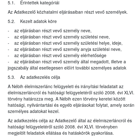
5.1. Érintettek kategóriái
Az Adatkezelő közhatalmi eljárásaiban részt vevő személyek.
5.2. Kezelt adatok köre
- az eljárásban részt vevő személy neve,
- az eljárásban részt vevő személy születési neve,
- az eljárásban részt vevő személy születési helye, ideje,
- az eljárásban részt vevő személy anyja születési neve,
- az eljárásban részt vevő személy elérhetősége
- az eljárásban részt vevő személy által megadott, illetve a
jogszabály által esetlegesen előírt további személyes adatok
5.3. Az adatkezelés célja
A Nébih élelmiszerlánc felügyeleti és irányítási feladatait az
élelmiszerláncról és hatósági felügyeletéről szóló 2008. évi XLVI.
törvény határozza meg. A Nébih ezen törvény keretei között
hatósági, nyilvántartási és egyéb eljárásokat folytat, amely során
személyes adatokat kezel.
Az adatkezelés célja az Adatkezelő által az élelmiszerláncról és
hatósági felügyeletéről szóló 2008. évi XLVI. törvényben
megjelölt feladatok ellátása és hatáskörök gyakorlása.