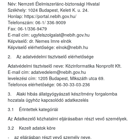
Név: Nemzeti Élelmiszerlánc-biztonsági Hivatal
Székhely: 1024 Budapest, Keleti K. u. 24.
Honlap: https://portal.nebih.gov.hu/
Telefonszám: 06-1/ 336-9009
Fax: 06-1/336-9479
E-mail cím: ugyfelszolgalat@nebih.gov.hu
Képviselő: dr. Nemes Imre elnök
Képviselő elérhetősége: elnok@nebih.hu
2. Az adatvédelmi tisztviselő elérhetősége
Adatvédelmi tisztviselő neve: Közinformatika Nonprofit Kft.
E-mail cím: adatvedelem@nebih.gov.hu
levelezési cím: 1205 Budapest, Mikszáth utca 69.
Telefonos elérhetősége: 06-30-33-03-236
3. Alaki hibás állatgyógyászati készítmény forgalomba
hozatala ügyhöz kapcsolódó adatkezelés
3.1 Érintettek kategóriái
Az Adatkezelő közhatalmi eljárásaiban részt vevő személyek.
3.2 Kezelt adatok köre
- az eljárásban részt vevő személy neve,