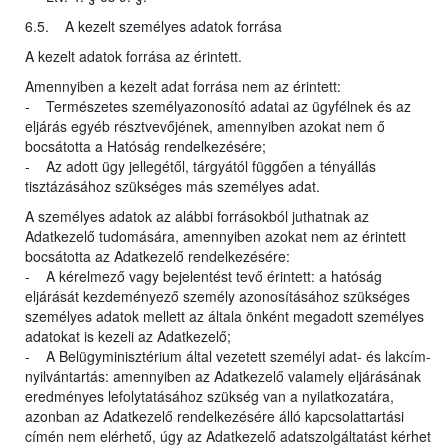
6.5. A kezelt személyes adatok forrása
A kezelt adatok forrása az érintett.
Amennyiben a kezelt adat forrása nem az érintett:
- Természetes személyazonosító adatai az ügyfélnek és az
eljárás egyéb résztvevőjének, amennyiben azokat nem ő
bocsátotta a Hatóság rendelkezésére;
- Az adott ügy jellegétől, tárgyától függően a tényállás
tisztázásához szükséges más személyes adat.
A személyes adatok az alábbi forrásokból juthatnak az
Adatkezelő tudomására, amennyiben azokat nem az érintett
bocsátotta az Adatkezelő rendelkezésére:
- A kérelmező vagy bejelentést tevő érintett: a hatóság
eljárását kezdeményező személy azonosításához szükséges
személyes adatok mellett az általa önként megadott személyes
adatokat is kezeli az Adatkezelő;
- A Belügyminisztérium által vezetett személyi adat- és lakcím-
nyilvántartás: amennyiben az Adatkezelő valamely eljárásának
eredményes lefolytatásához szükség van a nyilatkozatára,
azonban az Adatkezelő rendelkezésére álló kapcsolattartási
címén nem elérhető, úgy az Adatkezelő adatszolgáltatást kérhet