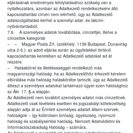
eljárásának eredményes lefolytatásához szükség van a
nyilatkozatára, azonban az Adatkezelő rendelkezésére álló
kapcsolattartási címén nem elérhető, úgy az Adatkezelő
adatszolgáltatást kérhet a személyi adat- és lakcím-
nyilvántartásból;
7.6. A személyes adatok továbbítása, címzettjei, illetve a
címzettek kategóriái
– – Magyar Posta Zrt. (székhely: 1138 Budapest, Dunavirág
utca 2-6.): az adott eljárás során az ügyfelekkel történő
kapcsolattartás keretében az Adatkezelő adatokat ad át
részére.
– Hatáskörrel és illetékességgel rendelkező más
magyarországi hatóság: ha az Adatkezelőhöz érkezett kérelem
elbírálása más hatóság hatáskörébe tartozik, úgy az Adatkezelő
átteszi a személyes adatokat tartalmazó ügyet ezen hatósághoz
az Ákr. 17. §-a alapján.
Az Adatkezelő nem továbbít személyes adatot más címzettnek.
Adatkezelő csak kivételes esetben és jogszabályi kötelezettség
alapján adja át az Érintett személyes adatait állami szervek,
hatóságok – így különösen bíróság, ügyészség, nyomozó
hatóság és szabálysértési hatóság, Nemzeti Adatvédelmi és
Információszabadság Hatóság – számára.