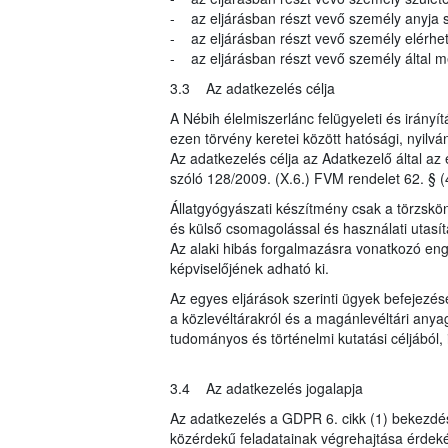
- az eljárásban részt vevő személy anyja s
- az eljárásban részt vevő személy elérhe
- az eljárásban részt vevő személy által me
3.3 Az adatkezelés célja
A Nébih élelmiszerlánc felügyeleti és irányí
ezen törvény keretei között hatósági, nyilvá
Az adatkezelés célja az Adatkezelő által az 
szóló 128/2009. (X.6.) FVM rendelet 62. § (
Állatgyógyászati készítmény csak a törzsk
és külső csomagolással és használati utasít
Az alaki hibás forgalmazásra vonatkozó eng
képviselőjének adható ki.
Az egyes eljárások szerinti ügyek befejezés
a közlevéltárakról és a magánlevéltári anyag
tudományos és történelmi kutatási céljából, i
3.4 Az adatkezelés jogalapja
Az adatkezelés a GDPR 6. cikk (1) bekezdés
közérdekű feladatainak végrehajtása érdeké