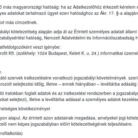
ző más magyarországi hatóság: ha az Adatkezelőhöz érkezett kérelem 
lyes adatokat tartalmazó ügyet ezen hatósághoz az Ákr. 17. §-a alapjá
tot más címzettnek.
bályi kötelezettség alapján adja át az Érintett személyes adatait állam
zabálysértési hatóság, Nemzeti Adatvédelmi és Információszabadság 
atfeldolgozóként veszi igénybe:
it Kft. (székhely: 1024 Budapest, Keleti K. u. 24.) informatikai üzeme
e.
átó szervek iratkezelésére vonatkozó jogszabályi követelmények szerint i
ozott selejtezési időig, illetve – ennek hiányában – levéltárba adásáig 
ndó iratokban foglalt adatok és az iratkezelési rendszerben a jogszabá
ratokat selejtezi), illetve a levéltárba adással a személyes adatok kezel
ehetséges következményei
on alapul. Az érintett azon adatainak megadása, amelyeket jogi kötele
lő nem képes jogszabályban előírt kötelezettségének teljesítésére.
ofilalkotás)