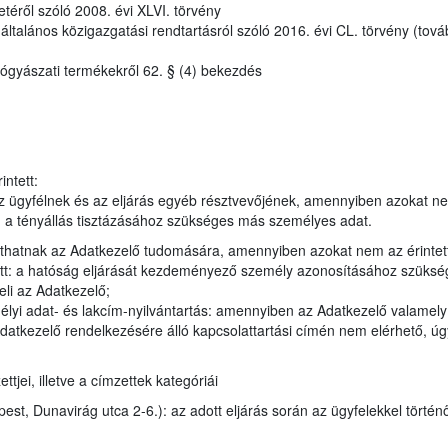
etéről szóló 2008. évi XLVI. törvény
talános közigazgatási rendtartásról szóló 2016. évi CL. törvény (tová
ógyászati termékekről 62. § (4) bekezdés
ntett:
 ügyfélnek és az eljárás egyéb résztvevőjének, amennyiben azokat n
en a tényállás tisztázásához szükséges más személyes adat.
juthatnak az Adatkezelő tudomására, amennyiben azokat nem az érintet
tt: a hatóság eljárását kezdeményező személy azonosításához szükség
eli az Adatkezelő;
élyi adat- és lakcím-nyilvántartás: amennyiben az Adatkezelő valamel
datkezelő rendelkezésére álló kapcsolattartási címén nem elérhető, úgy
jei, illetve a címzettek kategóriái
t, Dunavirág utca 2-6.): az adott eljárás során az ügyfelekkel történ