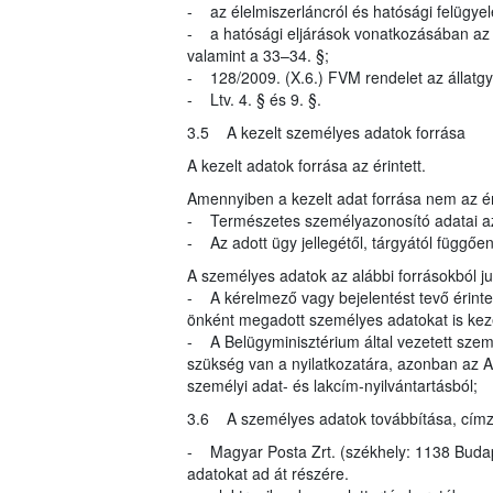
- az élelmiszerláncról és hatósági felügyel
- a hatósági eljárások vonatkozásában az ál
valamint a 33–34. §;
- 128/2009. (X.6.) FVM rendelet az állatgy
- Ltv. 4. § és 9. §.
3.5 A kezelt személyes adatok forrása
A kezelt adatok forrása az érintett.
Amennyiben a kezelt adat forrása nem az éri
- Természetes személyazonosító adatai az
- Az adott ügy jellegétől, tárgyától függő
A személyes adatok az alábbi forrásokból 
- A kérelmező vagy bejelentést tevő érinte
önként megadott személyes adatokat is kez
- A Belügyminisztérium által vezetett szem
szükség van a nyilatkozatára, azonban az A
személyi adat- és lakcím-nyilvántartásból;
3.6 A személyes adatok továbbítása, címzett
- Magyar Posta Zrt. (székhely: 1138 Budapes
adatokat ad át részére.