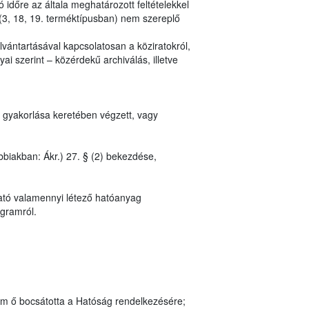
 időre az általa meghatározott feltételekkel
(3, 18, 19. terméktípusban) nem szereplő
vántartásával kapcsolatosan a köziratokról,
ai szerint – közérdekű archiválás, illetve
 gyakorlása keretében végzett, vagy
bbiakban: Ákr.) 27. § (2) bekezdése,
ató valamennyi létező hatóanyag
ogramról.
em ő bocsátotta a Hatóság rendelkezésére;