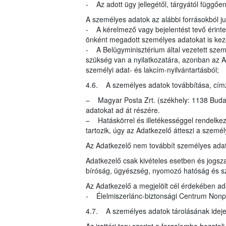
- Az adott ügy jellegétől, tárgyától függő
A személyes adatok az alábbi forrásokból 
- A kérelmező vagy bejelentést tevő érinte
önként megadott személyes adatokat is kez
- A Belügyminisztérium által vezetett szem
szükség van a nyilatkozatára, azonban az A
személyi adat- és lakcím-nyilvántartásból;
4.6. A személyes adatok továbbítása, címzet
– Magyar Posta Zrt. (székhely: 1138 Budape
adatokat ad át részére.
– Hatáskörrel és illetékességgel rendelke
tartozik, úgy az Adatkezelő átteszi a szemé
Az Adatkezelő nem továbbít személyes ada
Adatkezelő csak kivételes esetben és jogsza
bíróság, ügyészség, nyomozó hatóság és s
Az Adatkezelő a megjelölt cél érdekében ad
- Élelmiszerlánc-biztonsági Centrum Nonprof
4.7. A személyes adatok tárolásának idej