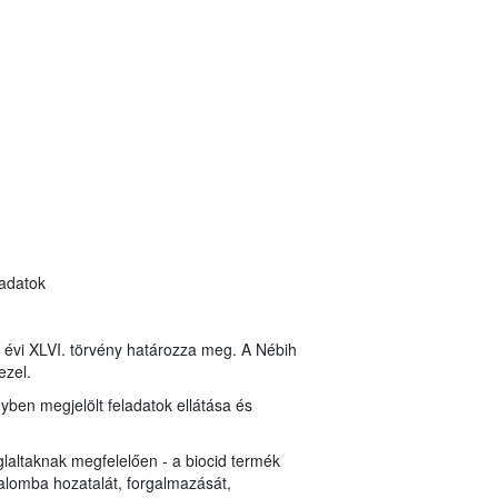
 adatok
8. évi XLVI. törvény határozza meg. A Nébih
ezel.
nyben megjelölt feladatok ellátása és
laltaknak megfelelően - a biocid termék
alomba hozatalát, forgalmazását,