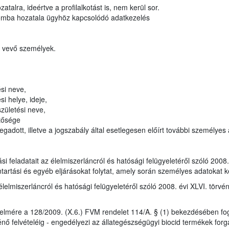
atalra, ideértve a profilalkotást is, nem kerül sor.
lomba hozatala ügyhöz kapcsolódó adatkezelés
t vevő személyek.
si neve,
i helye, ideje,
zületési neve,
tősége
gadott, illetve a jogszabály által esetlegesen előírt további személyes
tási feladatait az élelmiszerláncról és hatósági felügyeletéről szóló 200
ntartási és egyéb eljárásokat folytat, amely során személyes adatokat k
élelmiszerláncról és hatósági felügyeletéről szóló 2008. évi XLVI. törvé
elmére a 128/2009. (X.6.) FVM rendelet 114/A. § (1) bekezdésében fog
nő felvételéig - engedélyezi az állategészségügyi biocid termékek forg