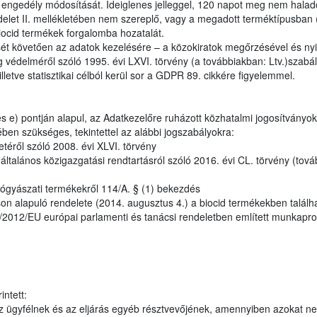
i engedély módosítását. Ideiglenes jelleggel, 120 napot meg nem haladó
let II. mellékletében nem szereplő, vagy a megadott terméktípusban 
biocid termékek forgalomba hozatalát.
ét követően az adatok kezelésére – a közokiratok megőrzésével és nyil
 védelméről szóló 1995. évi LXVI. törvény (a továbbiakban: Ltv.)szabály
lletve statisztikai célból kerül sor a GDPR 89. cikkére figyelemmel.
 e) pontján alapul, az Adatkezelőre ruházott közhatalmi jogosítványok
ben szükséges, tekintettel az alábbi jogszabályokra:
etéről szóló 2008. évi XLVI. törvény
talános közigazgatási rendtartásról szóló 2016. évi CL. törvény (tová
ógyászati termékekről 114/A. § (1) bekezdés
n alapuló rendelete (2014. augusztus 4.) a biocid termékekben találh
28/2012/EU európai parlamenti és tanácsi rendeletben említett munkapr
ntett:
 ügyfélnek és az eljárás egyéb résztvevőjének, amennyiben azokat n