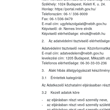
Székhely: 1024 Budapest, Keleti K. u. 24.
Honlap: https://portal.nebih.gov.hu/
Telefonszám: 06-1/ 336-9009
Fax: 06-1/336-9479
E-mail cím: ugyfelszolgalat@nebih.gov.hu
Képviselő: dr. Nemes Imre elnök
Képviselő elérhetősége: elnok@nebih.hu
2. Az adatvédelmi tisztviselő elérhetősége
Adatvédelmi tisztviselő neve: Közinformatika
E-mail cím: adatvedelem@nebih.gov.hu
levelezési cím: 1205 Budapest, Mikszáth ut
Telefonos elérhetősége: 06-30-33-03-236
3. Alaki hibás állatgyógyászati készítmén
3.1 Érintettek kategóriái
Az Adatkezelő közhatalmi eljárásaiban rész
3.2 Kezelt adatok köre
- az eljárásban részt vevő személy neve,
- az eljárásban részt vevő személy születé
- az eljárásban részt vevő személy születés