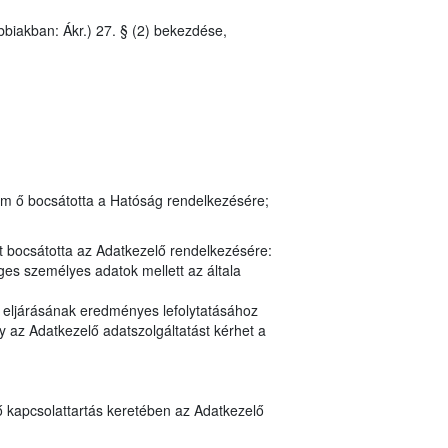
bbiakban: Ákr.) 27. § (2) bekezdése,
em ő bocsátotta a Hatóság rendelkezésére;
t bocsátotta az Adatkezelő rendelkezésére:
es személyes adatok mellett az általa
y eljárásának eredményes lefolytatásához
 az Adatkezelő adatszolgáltatást kérhet a
ő kapcsolattartás keretében az Adatkezelő