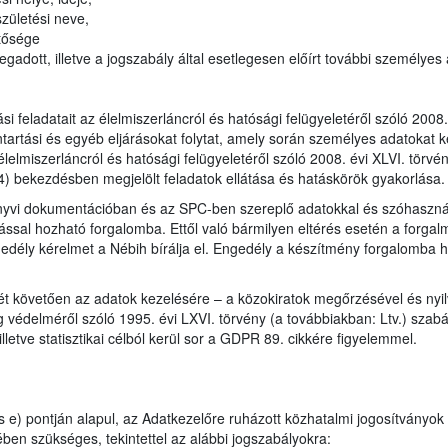
zületési neve,
tősége
gadott, illetve a jogszabály által esetlegesen előírt további személyes
tási feladatait az élelmiszerláncról és hatósági felügyeletéről szóló 200
ntartási és egyéb eljárásokat folytat, amely során személyes adatokat k
élelmiszerláncról és hatósági felügyeletéről szóló 2008. évi XLVI. törv
4) bekezdésben megjelölt feladatok ellátása és hatáskörök gyakorlása.
önyvi dokumentációban és az SPC-ben szereplő adatokkal és szóhaszná
ással hozható forgalomba. Ettől való bármilyen eltérés esetén a forgal
edély kérelmet a Nébih bírálja el. Engedély a készítmény forgalomba h
ét követően az adatok kezelésére – a közokiratok megőrzésével és nyil
 védelméről szóló 1995. évi LXVI. törvény (a továbbiakban: Ltv.) szabály
lletve statisztikai célból kerül sor a GDPR 89. cikkére figyelemmel.
 e) pontján alapul, az Adatkezelőre ruházott közhatalmi jogosítványok
ben szükséges, tekintettel az alábbi jogszabályokra: