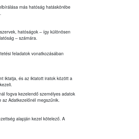
elbírálása más hatóság hatáskörébe
n.
i szervek, hatóságok – így különösen
Hatóság – számára.
ltetési feladatok vonatkozásában
ktatja, és az iktatott iratok között a
kezeli.
lynál fogva kezelendő személyes adatok
ése az Adatkezelőnél megszűnik.
zettség alapján kezel kötelező. A