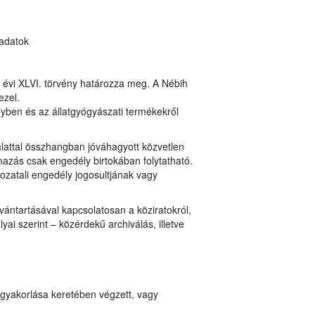
 adatok
8. évi XLVI. törvény határozza meg. A Nébih
ezel.
ényben és az állatgyógyászati termékekről
lattal összhangban jóváhagyott közvetlen
mazás csak engedély birtokában folytatható.
ozatali engedély jogosultjának vagy
vántartásával kapcsolatosan a köziratokról,
ai szerint – közérdekű archiválás, illetve
 gyakorlása keretében végzett, vagy