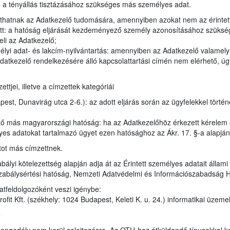
en a tényállás tisztázásához szükséges más személyes adat.
juthatnak az Adatkezelő tudomására, amennyiben azokat nem az érintet
tt: a hatóság eljárását kezdeményező személy azonosításához szükség
eli az Adatkezelő;
élyi adat- és lakcím-nyilvántartás: amennyiben az Adatkezelő valamel
datkezelő rendelkezésére álló kapcsolattartási címén nem elérhető, úgy
tjei, illetve a címzettek kategóriái
st, Dunavirág utca 2-6.): az adott eljárás során az ügyfelekkel törté
ző más magyarországi hatóság: ha az Adatkezelőhöz érkezett kérelem
lyes adatokat tartalmazó ügyet ezen hatósághoz az Ákr. 17. §-a alapjá
tot más címzettnek.
bályi kötelezettség alapján adja át az Érintett személyes adatait állam
zabálysértési hatóság, Nemzeti Adatvédelmi és Információszabadság 
atfeldolgozóként veszi igénybe:
it Kft. (székhely: 1024 Budapest, Keleti K. u. 24.) informatikai üzeme
e