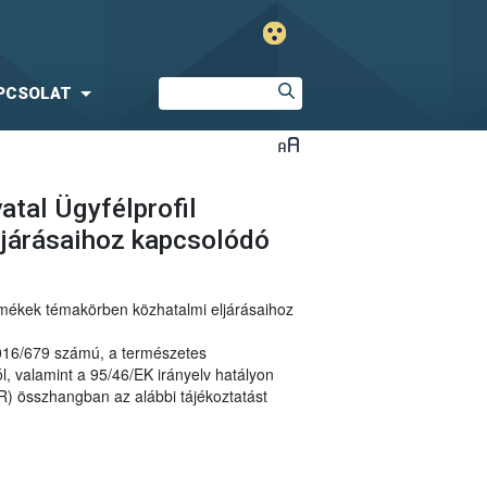
PCSOLAT
atal Ügyfélprofil
ljárásaihoz kapcsolódó
ermékek témakörben közhatalmi eljárásaihoz
2016/679 számú, a természetes
, valamint a 95/46/EK irányelv hatályon
R) összhangban az alábbi tájékoztatást