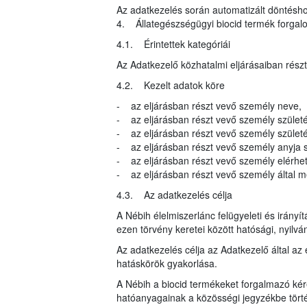
Az adatkezelés során automatizált döntéshoz
4. Állategészségügyi biocid termék forga
4.1. Érintettek kategóriái
Az Adatkezelő közhatalmi eljárásaiban rész
4.2. Kezelt adatok köre
- az eljárásban részt vevő személy neve,
- az eljárásban részt vevő személy születé
- az eljárásban részt vevő személy születés
- az eljárásban részt vevő személy anyja s
- az eljárásban részt vevő személy elérhe
- az eljárásban részt vevő személy által me
4.3. Az adatkezelés célja
A Nébih élelmiszerlánc felügyeleti és irányí
ezen törvény keretei között hatósági, nyilvá
Az adatkezelés célja az Adatkezelő által az 
hatáskörök gyakorlása.
A Nébih a biocid termékeket forgalmazó kér
hatóanyagainak a közösségi jegyzékbe törté