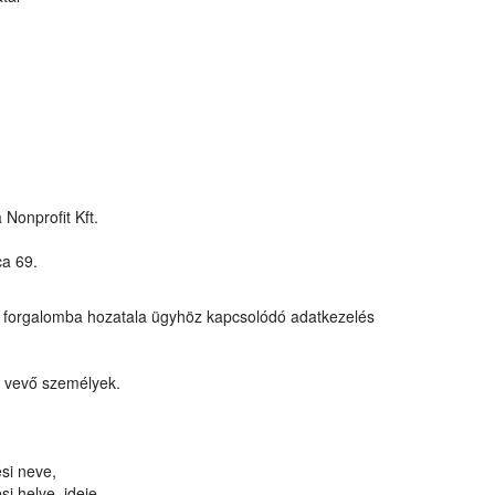
 Nonprofit Kft.
ca 69.
y forgalomba hozatala ügyhöz kapcsolódó adatkezelés
t vevő személyek.
si neve,
i helye, ideje,