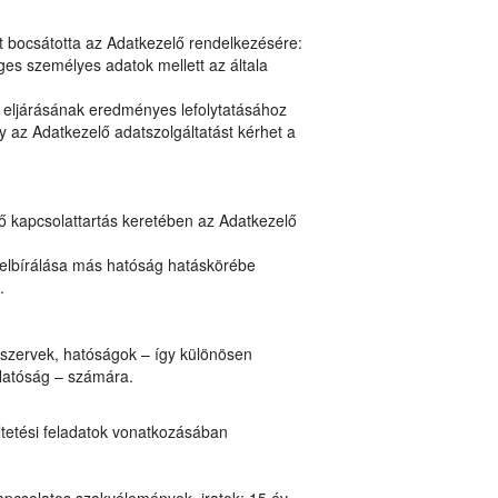
t bocsátotta az Adatkezelő rendelkezésére:
es személyes adatok mellett az általa
y eljárásának eredményes lefolytatásához
 az Adatkezelő adatszolgáltatást kérhet a
nő kapcsolattartás keretében az Adatkezelő
 elbírálása más hatóság hatáskörébe
n.
i szervek, hatóságok – így különösen
Hatóság – számára.
ltetési feladatok vonatkozásában