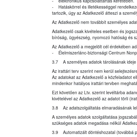
- elektronikus kapcsolattartás keretében.
- Hatáskörrel és illetékességgel rendelke
tartozik, úgy az Adatkezelő átteszi a szemé
Az Adatkezelő nem továbbít személyes ada
Adatkezelő csak kivételes esetben és jogsza
bíróság, ügyészség, nyomozó hatóság és s
Az Adatkezelő a megjelölt cél érdekében ad
- Élelmiszerlánc-biztonsági Centrum Nonprof
3.7 A személyes adatok tárolásának ideje
Az irattári terv szerint nem kerül selejtezésr
Az adatokat az Adatkezelő a közfeladatot ell
mindenkor hatályos irattári tervben meghatár
Ezt követően az Ltv. szerint levéltárba ada
kivételével az Adatkezelő az adatot törli (i
3.8 Az adatszolgáltatás elmaradásának l
A személyes adatok szolgáltatása jogszabály
szükséges adatok megadása nélkül Adatkeze
3.9 Automatizált döntéshozatal (továbbá pr