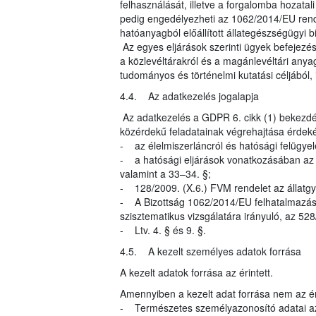
felhasználását, illetve a forgalomba hozatal
pedig engedélyezheti az 1062/2014/EU rende
hatóanyagból előállított állategészségügyi 
Az egyes eljárások szerinti ügyek befejezés
a közlevéltárakról és a magánlevéltári anyag
tudományos és történelmi kutatási céljából, i
4.4. Az adatkezelés jogalapja
Az adatkezelés a GDPR 6. cikk (1) bekezdés
közérdekű feladatainak végrehajtása érdeké
- az élelmiszerláncról és hatósági felügyel
- a hatósági eljárások vonatkozásában az ál
valamint a 33–34. §;
- 128/2009. (X.6.) FVM rendelet az állatgy
- A Bizottság 1062/2014/EU felhatalmazáso
szisztematikus vizsgálatára irányuló, az 5
- Ltv. 4. § és 9. §.
4.5. A kezelt személyes adatok forrása
A kezelt adatok forrása az érintett.
Amennyiben a kezelt adat forrása nem az éri
- Természetes személyazonosító adatai az