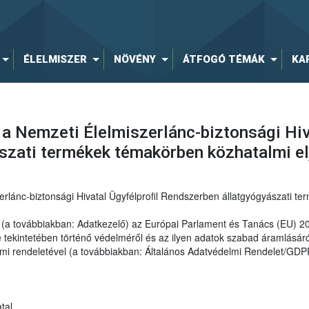
ÉLELMISZER
NÖVÉNY
ÁTFOGÓ TÉMÁK
KA
 a Nemzeti Élelmiszerlánc-biztonsági Hiv
szati termékek témakörben közhatalmi e
erlánc-biztonsági Hivatal Ügyfélprofil Rendszerben állatgyógyászati t
al (a továbbiakban: Adatkezelő) az Európai Parlament és Tanács (EU) 
ekintetében történő védelméről és az ilyen adatok szabad áramlásáról
elmi rendeletével (a továbbiakban: Általános Adatvédelmi Rendelet/GDP
tal