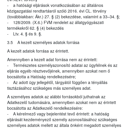
- a hatósági eljárások vonatkozásában az általános
közigazgatási rendtartásról szóló 2016. évi CL. törvény
(továbbiakban: Ákr.) 27. § (2) bekezdése, valamint a 33–34. §;
- 128/2009. (X.6.) FVM rendelet az állatgyógyászati
termékekről 62. § (4) bekezdés
- Ltv. 4. § és 9. §.
3.5 A kezelt személyes adatok forrása
A kezelt adatok forrása az érintett.
Amennyiben a kezelt adat forrása nem az érintett:
- Természetes személyazonosító adatai az ügyfélnek és az
eljárás egyéb résztvevőjének, amennyiben azokat nem ő
bocsátotta a Hatóság rendelkezésére;
- Az adott ügy jellegétől, tárgyától függően a tényállás
tisztázásához szükséges más személyes adat.
A személyes adatok az alábbi forrásokból juthatnak az
Adatkezelő tudomására, amennyiben azokat nem az érintett
bocsátotta az Adatkezelő rendelkezésére:
- A kérelmező vagy bejelentést tevő érintett: a hatóság
eljárását kezdeményező személy azonosításához szükséges
személyes adatok mellett az általa önként megadott személyes