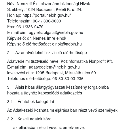
Név: Nemzeti Élelmiszerlánc-biztonsági Hivatal
Székhely: 1024 Budapest, Keleti K. u. 24.
Honlap: https://portal.nebih.gov.hu/
Telefonszám: 06-1/ 336-9009
Fax: 06-1/336-9479
E-mail cím: ugyfelszolgalat@nebih.gov.hu
Képviselő: dr. Nemes Imre elnök
Képviselő elérhetősége: elnok@nebih.hu
2. Az adatvédelmi tisztviselő elérhetősége
Adatvédelmi tisztviselő neve: Közinformatika Nonprofit Kft.
E-mail cím: adatvedelem@nebih.gov.hu
levelezési cím: 1205 Budapest, Mikszáth utca 69.
Telefonos elérhetősége: 06-30-33-03-236
3. Alaki hibás állatgyógyászati készítmény forgalomba
hozatala ügyhöz kapcsolódó adatkezelés
3.1 Érintettek kategóriái
Az Adatkezelő közhatalmi eljárásaiban részt vevő személyek.
3.2 Kezelt adatok köre
- az eljárásban részt vevő személy neve,