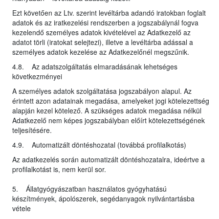
Ezt követően az Ltv. szerint levéltárba adandó iratokban foglalt
adatok és az iratkezelési rendszerben a jogszabálynál fogva
kezelendő személyes adatok kivételével az Adatkezelő az
adatot törli (iratokat selejtezi), illetve a levéltárba adással a
személyes adatok kezelése az Adatkezelőnél megszűnik.
4.8. Az adatszolgáltatás elmaradásának lehetséges
következményei
A személyes adatok szolgáltatása jogszabályon alapul. Az
érintett azon adatainak megadása, amelyeket jogi kötelezettség
alapján kezel kötelező. A szükséges adatok megadása nélkül
Adatkezelő nem képes jogszabályban előírt kötelezettségének
teljesítésére.
4.9. Automatizált döntéshozatal (továbbá profilalkotás)
Az adatkezelés során automatizált döntéshozatalra, ideértve a
profilalkotást is, nem kerül sor.
5. Állatgyógyászatban használatos gyógyhatású
készítmények, ápolószerek, segédanyagok nyilvántartásba
vétele