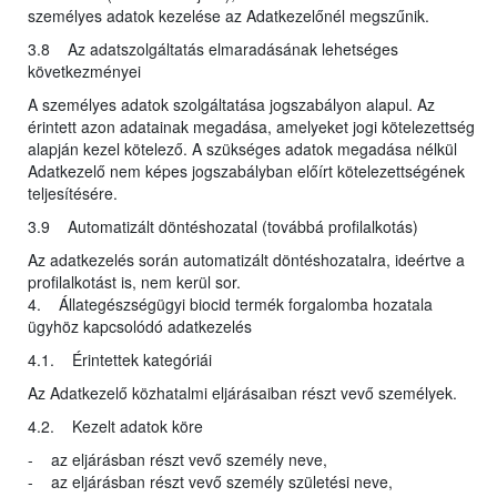
személyes adatok kezelése az Adatkezelőnél megszűnik.
3.8 Az adatszolgáltatás elmaradásának lehetséges
következményei
A személyes adatok szolgáltatása jogszabályon alapul. Az
érintett azon adatainak megadása, amelyeket jogi kötelezettség
alapján kezel kötelező. A szükséges adatok megadása nélkül
Adatkezelő nem képes jogszabályban előírt kötelezettségének
teljesítésére.
3.9 Automatizált döntéshozatal (továbbá profilalkotás)
Az adatkezelés során automatizált döntéshozatalra, ideértve a
profilalkotást is, nem kerül sor.
4. Állategészségügyi biocid termék forgalomba hozatala
ügyhöz kapcsolódó adatkezelés
4.1. Érintettek kategóriái
Az Adatkezelő közhatalmi eljárásaiban részt vevő személyek.
4.2. Kezelt adatok köre
- az eljárásban részt vevő személy neve,
- az eljárásban részt vevő személy születési neve,