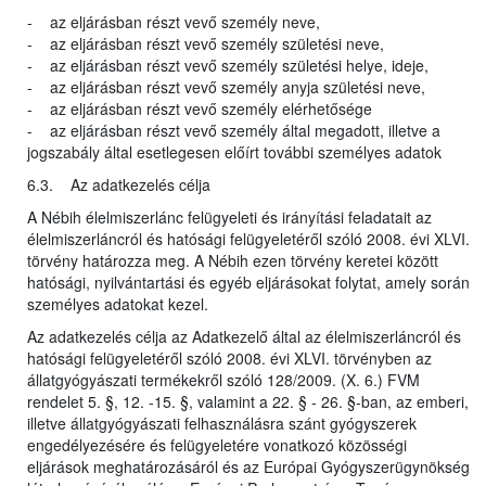
- az eljárásban részt vevő személy neve,
- az eljárásban részt vevő személy születési neve,
- az eljárásban részt vevő személy születési helye, ideje,
- az eljárásban részt vevő személy anyja születési neve,
- az eljárásban részt vevő személy elérhetősége
- az eljárásban részt vevő személy által megadott, illetve a
jogszabály által esetlegesen előírt további személyes adatok
6.3. Az adatkezelés célja
A Nébih élelmiszerlánc felügyeleti és irányítási feladatait az
élelmiszerláncról és hatósági felügyeletéről szóló 2008. évi XLVI.
törvény határozza meg. A Nébih ezen törvény keretei között
hatósági, nyilvántartási és egyéb eljárásokat folytat, amely során
személyes adatokat kezel.
Az adatkezelés célja az Adatkezelő által az élelmiszerláncról és
hatósági felügyeletéről szóló 2008. évi XLVI. törvényben az
állatgyógyászati termékekről szóló 128/2009. (X. 6.) FVM
rendelet 5. §, 12. -15. §, valamint a 22. § - 26. §-ban, az emberi,
illetve állatgyógyászati felhasználásra szánt gyógyszerek
engedélyezésére és felügyeletére vonatkozó közösségi
eljárások meghatározásáról és az Európai Gyógyszerügynökség