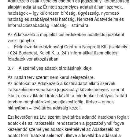
Adatkezelő csak kivételes esetben és jogszabályi kötelezettség
alapján adja át az Érintett személyes adatait állami szervek,
hatóságok – így különösen bíróság, ügyészség, nyomozó
hatóság és szabálysértési hatóság, Nemzeti Adatvédelmi és
Információszabadság Hatóság – számára.
Az Adatkezelő a megjelölt cél érdekében adatfeldolgozóként
veszi igénybe:
- Élelmiszerlánc-biztonsági Centrum Nonprofit Kft. (székhely:
1024 Budapest, Keleti K. u. 24.) informatikai üzemeltetési
feladatok vonatkozásában
3.7 A személyes adatok tárolásának ideje
Az irattári terv szerint nem kerül selejtezésre.
Az adatokat az Adatkezelő a közfeladatot ellátó szervek
iratkezelésére vonatkozó jogszabályi követelmények szerint
iktatja, és az iktatott iratok között a mindenkor hatályos irattári
tervben meghatározott selejtezési időig, illetve – ennek
hiányában – levéltárba adásáig kezeli.
Ezt követően az Ltv. szerint levéltárba adandó iratokban foglalt
adatok és az iratkezelési rendszerben a jogszabálynál fogva
kezelendő személyes adatok kivételével az Adatkezelő az
adatot törli (iratokat selejtezi), illetve a levéltárba adással a