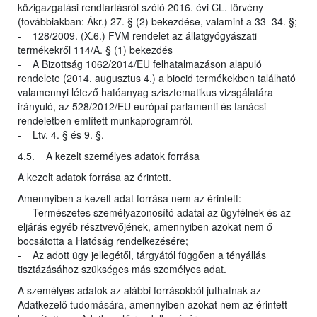
közigazgatási rendtartásról szóló 2016. évi CL. törvény
(továbbiakban: Ákr.) 27. § (2) bekezdése, valamint a 33–34. §;
- 128/2009. (X.6.) FVM rendelet az állatgyógyászati
termékekről 114/A. § (1) bekezdés
- A Bizottság 1062/2014/EU felhatalmazáson alapuló
rendelete (2014. augusztus 4.) a biocid termékekben található
valamennyi létező hatóanyag szisztematikus vizsgálatára
irányuló, az 528/2012/EU európai parlamenti és tanácsi
rendeletben említett munkaprogramról.
- Ltv. 4. § és 9. §.
4.5. A kezelt személyes adatok forrása
A kezelt adatok forrása az érintett.
Amennyiben a kezelt adat forrása nem az érintett:
- Természetes személyazonosító adatai az ügyfélnek és az
eljárás egyéb résztvevőjének, amennyiben azokat nem ő
bocsátotta a Hatóság rendelkezésére;
- Az adott ügy jellegétől, tárgyától függően a tényállás
tisztázásához szükséges más személyes adat.
A személyes adatok az alábbi forrásokból juthatnak az
Adatkezelő tudomására, amennyiben azokat nem az érintett