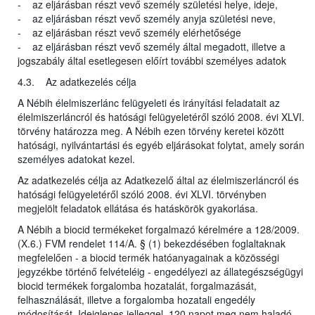
- az eljárásban részt vevő személy születési helye, ideje,
- az eljárásban részt vevő személy anyja születési neve,
- az eljárásban részt vevő személy elérhetősége
- az eljárásban részt vevő személy által megadott, illetve a
jogszabály által esetlegesen előírt további személyes adatok
4.3. Az adatkezelés célja
A Nébih élelmiszerlánc felügyeleti és irányítási feladatait az
élelmiszerláncról és hatósági felügyeletéről szóló 2008. évi XLVI.
törvény határozza meg. A Nébih ezen törvény keretei között
hatósági, nyilvántartási és egyéb eljárásokat folytat, amely során
személyes adatokat kezel.
Az adatkezelés célja az Adatkezelő által az élelmiszerláncról és
hatósági felügyeletéről szóló 2008. évi XLVI. törvényben
megjelölt feladatok ellátása és hatáskörök gyakorlása.
A Nébih a biocid termékeket forgalmazó kérelmére a 128/2009.
(X.6.) FVM rendelet 114/A. § (1) bekezdésében foglaltaknak
megfelelően - a biocid termék hatóanyagainak a közösségi
jegyzékbe történő felvételéig - engedélyezi az állategészségügyi
biocid termékek forgalomba hozatalát, forgalmazását,
felhasználását, illetve a forgalomba hozatali engedély
módosítását. Ideiglenes jelleggel, 120 napot meg nem haladó