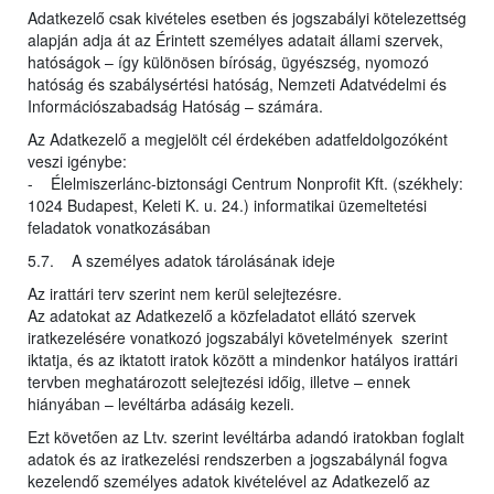
Adatkezelő csak kivételes esetben és jogszabályi kötelezettség
alapján adja át az Érintett személyes adatait állami szervek,
hatóságok – így különösen bíróság, ügyészség, nyomozó
hatóság és szabálysértési hatóság, Nemzeti Adatvédelmi és
Információszabadság Hatóság – számára.
Az Adatkezelő a megjelölt cél érdekében adatfeldolgozóként
veszi igénybe:
- Élelmiszerlánc-biztonsági Centrum Nonprofit Kft. (székhely:
1024 Budapest, Keleti K. u. 24.) informatikai üzemeltetési
feladatok vonatkozásában
5.7. A személyes adatok tárolásának ideje
Az irattári terv szerint nem kerül selejtezésre.
Az adatokat az Adatkezelő a közfeladatot ellátó szervek
iratkezelésére vonatkozó jogszabályi követelmények szerint
iktatja, és az iktatott iratok között a mindenkor hatályos irattári
tervben meghatározott selejtezési időig, illetve – ennek
hiányában – levéltárba adásáig kezeli.
Ezt követően az Ltv. szerint levéltárba adandó iratokban foglalt
adatok és az iratkezelési rendszerben a jogszabálynál fogva
kezelendő személyes adatok kivételével az Adatkezelő az