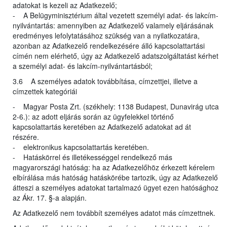
adatokat is kezeli az Adatkezelő;
- A Belügyminisztérium által vezetett személyi adat- és lakcím-
nyilvántartás: amennyiben az Adatkezelő valamely eljárásának
eredményes lefolytatásához szükség van a nyilatkozatára,
azonban az Adatkezelő rendelkezésére álló kapcsolattartási
címén nem elérhető, úgy az Adatkezelő adatszolgáltatást kérhet
a személyi adat- és lakcím-nyilvántartásból;
3.6 A személyes adatok továbbítása, címzettjei, illetve a
címzettek kategóriái
- Magyar Posta Zrt. (székhely: 1138 Budapest, Dunavirág utca
2-6.): az adott eljárás során az ügyfelekkel történő
kapcsolattartás keretében az Adatkezelő adatokat ad át
részére.
- elektronikus kapcsolattartás keretében.
- Hatáskörrel és illetékességgel rendelkező más
magyarországi hatóság: ha az Adatkezelőhöz érkezett kérelem
elbírálása más hatóság hatáskörébe tartozik, úgy az Adatkezelő
átteszi a személyes adatokat tartalmazó ügyet ezen hatósághoz
az Ákr. 17. §-a alapján.
Az Adatkezelő nem továbbít személyes adatot más címzettnek.