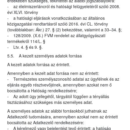
érdekében szükséges, tekintettel az alábbi jogszabályokra:
- az élelmiszerláncról és hatósági felügyeletéről szóló 2008.
évi XLVI. törvény
- a hatósági eljárások vonatkozásában az általános
közigazgatási rendtartásról szóló 2016. évi CL. törvény
(továbbiakban: Ákr.) 27. § (2) bekezdése, valamint a 33–34. §;
- 128/2009. (X.6.) FVM rendelet az állatgyógyászati
termékekről 114/L. §
- Ltv. 4. § és 9. §.
5.5. A kezelt személyes adatok forrása
A kezelt adatok forrása az érintett.
Amennyiben a kezelt adat forrása nem az érintett:
- Természetes személyazonosító adatai az ügyfélnek és az
eljárás egyéb résztvevőjének, amennyiben azokat nem ő
bocsátotta a Hatóság rendelkezésére;
- Az adott ügy jellegétől, tárgyától függően a tényállás
tisztázásához szükséges más személyes adat.
A személyes adatok az alábbi forrásokból juthatnak az
Adatkezelő tudomására, amennyiben azokat nem az érintett
bocsátotta az Adatkezelő rendelkezésére:
- A kérelmező vagy bejelentést tevő érintett: a hatóság