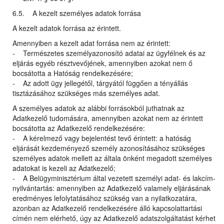
6.5. A kezelt személyes adatok forrása
A kezelt adatok forrása az érintett.
Amennyiben a kezelt adat forrása nem az érintett:
- Természetes személyazonosító adatai az ügyfélnek és az
eljárás egyéb résztvevőjének, amennyiben azokat nem ő
bocsátotta a Hatóság rendelkezésére;
- Az adott ügy jellegétől, tárgyától függően a tényállás
tisztázásához szükséges más személyes adat.
A személyes adatok az alábbi forrásokból juthatnak az
Adatkezelő tudomására, amennyiben azokat nem az érintett
bocsátotta az Adatkezelő rendelkezésére:
- A kérelmező vagy bejelentést tevő érintett: a hatóság
eljárását kezdeményező személy azonosításához szükséges
személyes adatok mellett az általa önként megadott személyes
adatokat is kezeli az Adatkezelő;
- A Belügyminisztérium által vezetett személyi adat- és lakcím-
nyilvántartás: amennyiben az Adatkezelő valamely eljárásának
eredményes lefolytatásához szükség van a nyilatkozatára,
azonban az Adatkezelő rendelkezésére álló kapcsolattartási
címén nem elérhető, úgy az Adatkezelő adatszolgáltatást kérhet