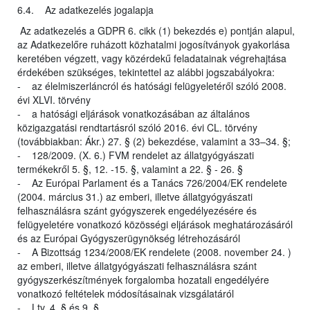
6.4. Az adatkezelés jogalapja
Az adatkezelés a GDPR 6. cikk (1) bekezdés e) pontján alapul,
az Adatkezelőre ruházott közhatalmi jogosítványok gyakorlása
keretében végzett, vagy közérdekű feladatainak végrehajtása
érdekében szükséges, tekintettel az alábbi jogszabályokra:
- az élelmiszerláncról és hatósági felügyeletéről szóló 2008.
évi XLVI. törvény
- a hatósági eljárások vonatkozásában az általános
közigazgatási rendtartásról szóló 2016. évi CL. törvény
(továbbiakban: Ákr.) 27. § (2) bekezdése, valamint a 33–34. §;
- 128/2009. (X. 6.) FVM rendelet az állatgyógyászati
termékekről 5. §, 12. -15. §, valamint a 22. § - 26. §
- Az Európai Parlament és a Tanács 726/2004/EK rendelete
(2004. március 31.) az emberi, illetve állatgyógyászati
felhasználásra szánt gyógyszerek engedélyezésére és
felügyeletére vonatkozó közösségi eljárások meghatározásáról
és az Európai Gyógyszerügynökség létrehozásáról
- A Bizottság 1234/2008/EK rendelete (2008. november 24. )
az emberi, illetve állatgyógyászati felhasználásra szánt
gyógyszerkészítmények forgalomba hozatali engedélyére
vonatkozó feltételek módosításainak vizsgálatáról
- Ltv. 4. § és 9. §.