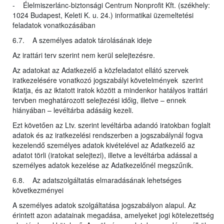
- Élelmiszerlánc-biztonsági Centrum Nonprofit Kft. (székhely:
1024 Budapest, Keleti K. u. 24.) informatikai üzemeltetési
feladatok vonatkozásában
6.7. A személyes adatok tárolásának ideje
Az irattári terv szerint nem kerül selejtezésre.
Az adatokat az Adatkezelő a közfeladatot ellátó szervek
iratkezelésére vonatkozó jogszabályi követelmények szerint
iktatja, és az iktatott iratok között a mindenkor hatályos irattári
tervben meghatározott selejtezési időig, illetve – ennek
hiányában – levéltárba adásáig kezeli.
Ezt követően az Ltv. szerint levéltárba adandó iratokban foglalt
adatok és az iratkezelési rendszerben a jogszabálynál fogva
kezelendő személyes adatok kivételével az Adatkezelő az
adatot törli (iratokat selejtezi), illetve a levéltárba adással a
személyes adatok kezelése az Adatkezelőnél megszűnik.
6.8. Az adatszolgáltatás elmaradásának lehetséges
következményei
A személyes adatok szolgáltatása jogszabályon alapul. Az
érintett azon adatainak megadása, amelyeket jogi kötelezettség