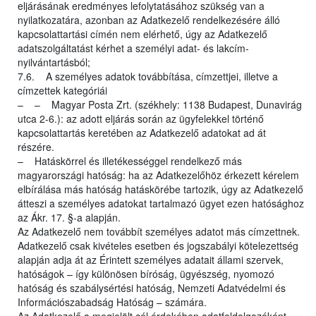
eljárásának eredményes lefolytatásához szükség van a
nyilatkozatára, azonban az Adatkezelő rendelkezésére álló
kapcsolattartási címén nem elérhető, úgy az Adatkezelő
adatszolgáltatást kérhet a személyi adat- és lakcím-
nyilvántartásból;
7.6. A személyes adatok továbbítása, címzettjei, illetve a
címzettek kategóriái
– – Magyar Posta Zrt. (székhely: 1138 Budapest, Dunavirág
utca 2-6.): az adott eljárás során az ügyfelekkel történő
kapcsolattartás keretében az Adatkezelő adatokat ad át
részére.
– Hatáskörrel és illetékességgel rendelkező más
magyarországi hatóság: ha az Adatkezelőhöz érkezett kérelem
elbírálása más hatóság hatáskörébe tartozik, úgy az Adatkezelő
átteszi a személyes adatokat tartalmazó ügyet ezen hatósághoz
az Ákr. 17. §-a alapján.
Az Adatkezelő nem továbbít személyes adatot más címzettnek.
Adatkezelő csak kivételes esetben és jogszabályi kötelezettség
alapján adja át az Érintett személyes adatait állami szervek,
hatóságok – így különösen bíróság, ügyészség, nyomozó
hatóság és szabálysértési hatóság, Nemzeti Adatvédelmi és
Információszabadság Hatóság – számára.