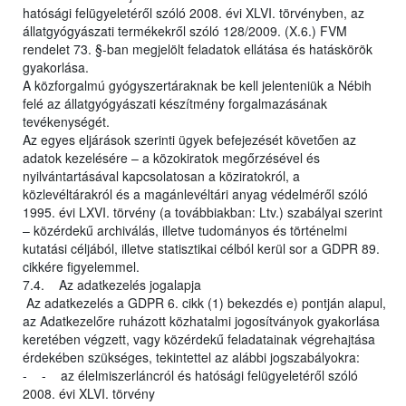
hatósági felügyeletéről szóló 2008. évi XLVI. törvényben, az
állatgyógyászati termékekről szóló 128/2009. (X.6.) FVM
rendelet 73. §-ban megjelölt feladatok ellátása és hatáskörök
gyakorlása.
A közforgalmú gyógyszertáraknak be kell jelenteniük a Nébih
felé az állatgyógyászati készítmény forgalmazásának
tevékenységét.
Az egyes eljárások szerinti ügyek befejezését követően az
adatok kezelésére – a közokiratok megőrzésével és
nyilvántartásával kapcsolatosan a köziratokról, a
közlevéltárakról és a magánlevéltári anyag védelméről szóló
1995. évi LXVI. törvény (a továbbiakban: Ltv.) szabályai szerint
– közérdekű archiválás, illetve tudományos és történelmi
kutatási céljából, illetve statisztikai célból kerül sor a GDPR 89.
cikkére figyelemmel.
7.4. Az adatkezelés jogalapja
Az adatkezelés a GDPR 6. cikk (1) bekezdés e) pontján alapul,
az Adatkezelőre ruházott közhatalmi jogosítványok gyakorlása
keretében végzett, vagy közérdekű feladatainak végrehajtása
érdekében szükséges, tekintettel az alábbi jogszabályokra:
- - az élelmiszerláncról és hatósági felügyeletéről szóló
2008. évi XLVI. törvény