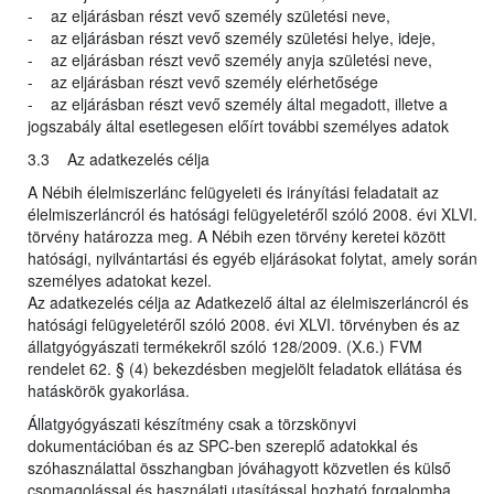
- az eljárásban részt vevő személy születési neve,
- az eljárásban részt vevő személy születési helye, ideje,
- az eljárásban részt vevő személy anyja születési neve,
- az eljárásban részt vevő személy elérhetősége
- az eljárásban részt vevő személy által megadott, illetve a
jogszabály által esetlegesen előírt további személyes adatok
3.3 Az adatkezelés célja
A Nébih élelmiszerlánc felügyeleti és irányítási feladatait az
élelmiszerláncról és hatósági felügyeletéről szóló 2008. évi XLVI.
törvény határozza meg. A Nébih ezen törvény keretei között
hatósági, nyilvántartási és egyéb eljárásokat folytat, amely során
személyes adatokat kezel.
Az adatkezelés célja az Adatkezelő által az élelmiszerláncról és
hatósági felügyeletéről szóló 2008. évi XLVI. törvényben és az
állatgyógyászati termékekről szóló 128/2009. (X.6.) FVM
rendelet 62. § (4) bekezdésben megjelölt feladatok ellátása és
hatáskörök gyakorlása.
Állatgyógyászati készítmény csak a törzskönyvi
dokumentációban és az SPC-ben szereplő adatokkal és
szóhasználattal összhangban jóváhagyott közvetlen és külső
csomagolással és használati utasítással hozható forgalomba.