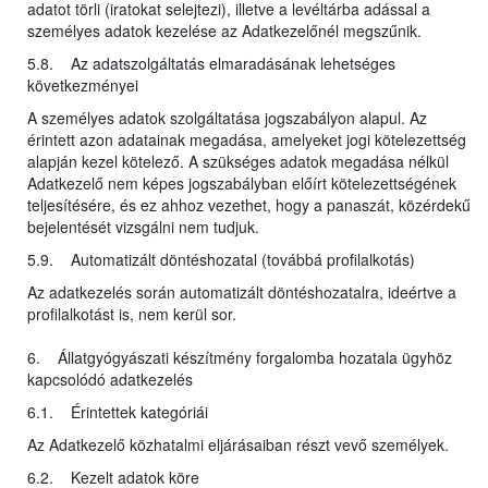
adatot törli (iratokat selejtezi), illetve a levéltárba adással a
személyes adatok kezelése az Adatkezelőnél megszűnik.
5.8. Az adatszolgáltatás elmaradásának lehetséges
következményei
A személyes adatok szolgáltatása jogszabályon alapul. Az
érintett azon adatainak megadása, amelyeket jogi kötelezettség
alapján kezel kötelező. A szükséges adatok megadása nélkül
Adatkezelő nem képes jogszabályban előírt kötelezettségének
teljesítésére, és ez ahhoz vezethet, hogy a panaszát, közérdekű
bejelentését vizsgálni nem tudjuk.
5.9. Automatizált döntéshozatal (továbbá profilalkotás)
Az adatkezelés során automatizált döntéshozatalra, ideértve a
profilalkotást is, nem kerül sor.
6. Állatgyógyászati készítmény forgalomba hozatala ügyhöz
kapcsolódó adatkezelés
6.1. Érintettek kategóriái
Az Adatkezelő közhatalmi eljárásaiban részt vevő személyek.
6.2. Kezelt adatok köre