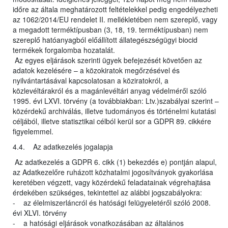
időre az általa meghatározott feltételekkel pedig engedélyezheti
az 1062/2014/EU rendelet II. mellékletében nem szereplő, vagy
a megadott terméktípusban (3, 18, 19. terméktípusban) nem
szereplő hatóanyagból előállított állategészségügyi biocid
termékek forgalomba hozatalát.
Az egyes eljárások szerinti ügyek befejezését követően az
adatok kezelésére – a közokiratok megőrzésével és
nyilvántartásával kapcsolatosan a köziratokról, a
közlevéltárakról és a magánlevéltári anyag védelméről szóló
1995. évi LXVI. törvény (a továbbiakban: Ltv.)szabályai szerint –
közérdekű archiválás, illetve tudományos és történelmi kutatási
céljából, illetve statisztikai célból kerül sor a GDPR 89. cikkére
figyelemmel.
4.4. Az adatkezelés jogalapja
Az adatkezelés a GDPR 6. cikk (1) bekezdés e) pontján alapul,
az Adatkezelőre ruházott közhatalmi jogosítványok gyakorlása
keretében végzett, vagy közérdekű feladatainak végrehajtása
érdekében szükséges, tekintettel az alábbi jogszabályokra:
- az élelmiszerláncról és hatósági felügyeletéről szóló 2008.
évi XLVI. törvény
- a hatósági eljárások vonatkozásában az általános