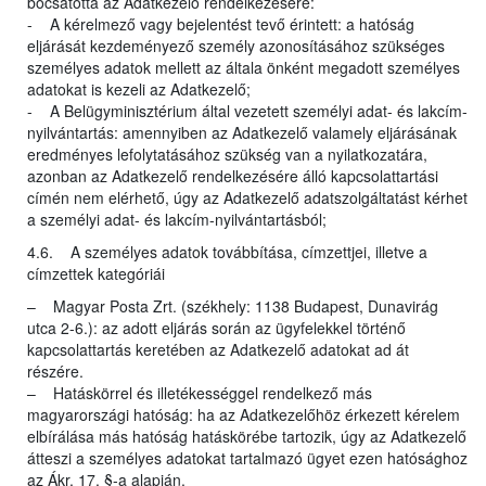
bocsátotta az Adatkezelő rendelkezésére:
- A kérelmező vagy bejelentést tevő érintett: a hatóság
eljárását kezdeményező személy azonosításához szükséges
személyes adatok mellett az általa önként megadott személyes
adatokat is kezeli az Adatkezelő;
- A Belügyminisztérium által vezetett személyi adat- és lakcím-
nyilvántartás: amennyiben az Adatkezelő valamely eljárásának
eredményes lefolytatásához szükség van a nyilatkozatára,
azonban az Adatkezelő rendelkezésére álló kapcsolattartási
címén nem elérhető, úgy az Adatkezelő adatszolgáltatást kérhet
a személyi adat- és lakcím-nyilvántartásból;
4.6. A személyes adatok továbbítása, címzettjei, illetve a
címzettek kategóriái
– Magyar Posta Zrt. (székhely: 1138 Budapest, Dunavirág
utca 2-6.): az adott eljárás során az ügyfelekkel történő
kapcsolattartás keretében az Adatkezelő adatokat ad át
részére.
– Hatáskörrel és illetékességgel rendelkező más
magyarországi hatóság: ha az Adatkezelőhöz érkezett kérelem
elbírálása más hatóság hatáskörébe tartozik, úgy az Adatkezelő
átteszi a személyes adatokat tartalmazó ügyet ezen hatósághoz
az Ákr. 17. §-a alapján.