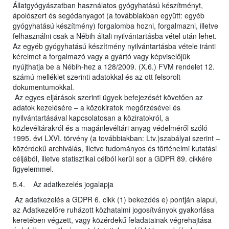
Állatgyógyászatban használatos gyógyhatású készítményt,
ápolószert és segédanyagot (a továbbiakban együtt: egyéb
gyógyhatású készítmény) forgalomba hozni, forgalmazni, illetve
felhasználni csak a Nébih általi nyilvántartásba vétel után lehet.
Az egyéb gyógyhatású készítmény nyilvántartásba vétele iránti
kérelmet a forgalmazó vagy a gyártó vagy képviselőjük
nyújthatja be a Nébih-hez a 128/2009. (X.6.) FVM rendelet 12.
számú melléklet szerinti adatokkal és az ott felsorolt
dokumentumokkal.
Az egyes eljárások szerinti ügyek befejezését követően az
adatok kezelésére – a közokiratok megőrzésével és
nyilvántartásával kapcsolatosan a köziratokról, a
közlevéltárakról és a magánlevéltári anyag védelméről szóló
1995. évi LXVI. törvény (a továbbiakban: Ltv.)szabályai szerint –
közérdekű archiválás, illetve tudományos és történelmi kutatási
céljából, illetve statisztikai célból kerül sor a GDPR 89. cikkére
figyelemmel.
5.4. Az adatkezelés jogalapja
Az adatkezelés a GDPR 6. cikk (1) bekezdés e) pontján alapul,
az Adatkezelőre ruházott közhatalmi jogosítványok gyakorlása
keretében végzett, vagy közérdekű feladatainak végrehajtása