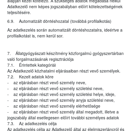
alapján kezel kötelező. A szükséges adatok megadása nélkül
Adatkezelő nem képes jogszabályban előírt kötelezettségének
teljesítésére.
6.9. Automatizált döntéshozatal (továbbá profilalkotás)
Az adatkezelés során automatizált döntéshozatalra, ideértve a
profilalkotást is, nem kerül sor.
7. Állatgyógyászati készítmény közforgalmú gyógyszertárban
való forgalmazásának regisztrációja
7.1. Érintettek kategóriái
Az Adatkezelő közhatalmi eljárásaiban részt vevő személyek.
7.2. Kezelt adatok köre
- az eljárásban részt vevő személy neve,
- az eljárásban részt vevő személy születési neve,
- az eljárásban részt vevő személy születési helye, ideje,
- az eljárásban részt vevő személy anyja születési neve,
- az eljárásban részt vevő személy elérhetősége
- az eljárásban részt vevő személy által megadott, illetve a
jogszabály által esetlegesen előírt további személyes adatok
7.3. Az adatkezelés célja
Az adatkezelés célja az Adatkezelő által az élelmiszerláncról és