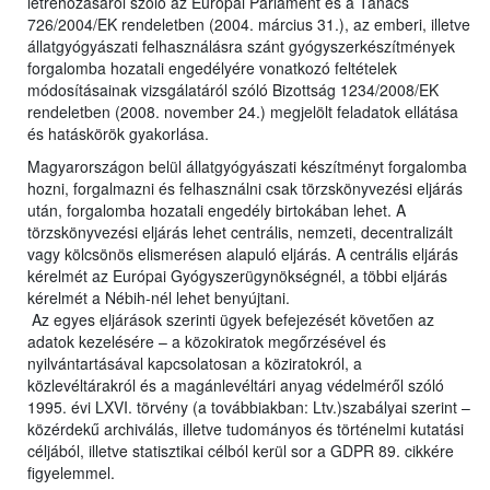
létrehozásáról szóló az Európai Parlament és a Tanács
726/2004/EK rendeletben (2004. március 31.), az emberi, illetve
állatgyógyászati felhasználásra szánt gyógyszerkészítmények
forgalomba hozatali engedélyére vonatkozó feltételek
módosításainak vizsgálatáról szóló Bizottság 1234/2008/EK
rendeletben (2008. november 24.) megjelölt feladatok ellátása
és hatáskörök gyakorlása.
Magyarországon belül állatgyógyászati készítményt forgalomba
hozni, forgalmazni és felhasználni csak törzskönyvezési eljárás
után, forgalomba hozatali engedély birtokában lehet. A
törzskönyvezési eljárás lehet centrális, nemzeti, decentralizált
vagy kölcsönös elismerésen alapuló eljárás. A centrális eljárás
kérelmét az Európai Gyógyszerügynökségnél, a többi eljárás
kérelmét a Nébih-nél lehet benyújtani.
Az egyes eljárások szerinti ügyek befejezését követően az
adatok kezelésére – a közokiratok megőrzésével és
nyilvántartásával kapcsolatosan a köziratokról, a
közlevéltárakról és a magánlevéltári anyag védelméről szóló
1995. évi LXVI. törvény (a továbbiakban: Ltv.)szabályai szerint –
közérdekű archiválás, illetve tudományos és történelmi kutatási
céljából, illetve statisztikai célból kerül sor a GDPR 89. cikkére
figyelemmel.