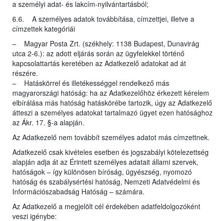
a személyi adat- és lakcím-nyilvántartásból;
6.6. A személyes adatok továbbítása, címzettjei, illetve a
címzettek kategóriái
– Magyar Posta Zrt. (székhely: 1138 Budapest, Dunavirág
utca 2-6.): az adott eljárás során az ügyfelekkel történő
kapcsolattartás keretében az Adatkezelő adatokat ad át
részére.
– Hatáskörrel és illetékességgel rendelkező más
magyarországi hatóság: ha az Adatkezelőhöz érkezett kérelem
elbírálása más hatóság hatáskörébe tartozik, úgy az Adatkezelő
átteszi a személyes adatokat tartalmazó ügyet ezen hatósághoz
az Ákr. 17. §-a alapján.
Az Adatkezelő nem továbbít személyes adatot más címzettnek.
Adatkezelő csak kivételes esetben és jogszabályi kötelezettség
alapján adja át az Érintett személyes adatait állami szervek,
hatóságok – így különösen bíróság, ügyészség, nyomozó
hatóság és szabálysértési hatóság, Nemzeti Adatvédelmi és
Információszabadság Hatóság – számára.
Az Adatkezelő a megjelölt cél érdekében adatfeldolgozóként
veszi igénybe: