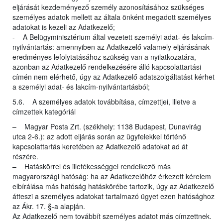
eljárását kezdeményező személy azonosításához szükséges
személyes adatok mellett az általa önként megadott személyes
adatokat is kezeli az Adatkezelő;
- A Belügyminisztérium által vezetett személyi adat- és lakcím-
nyilvántartás: amennyiben az Adatkezelő valamely eljárásának
eredményes lefolytatásához szükség van a nyilatkozatára,
azonban az Adatkezelő rendelkezésére álló kapcsolattartási
címén nem elérhető, úgy az Adatkezelő adatszolgáltatást kérhet
a személyi adat- és lakcím-nyilvántartásból;
5.6. A személyes adatok továbbítása, címzettjei, illetve a
címzettek kategóriái
– Magyar Posta Zrt. (székhely: 1138 Budapest, Dunavirág
utca 2-6.): az adott eljárás során az ügyfelekkel történő
kapcsolattartás keretében az Adatkezelő adatokat ad át
részére.
– Hatáskörrel és illetékességgel rendelkező más
magyarországi hatóság: ha az Adatkezelőhöz érkezett kérelem
elbírálása más hatóság hatáskörébe tartozik, úgy az Adatkezelő
átteszi a személyes adatokat tartalmazó ügyet ezen hatósághoz
az Ákr. 17. §-a alapján.
Az Adatkezelő nem továbbít személyes adatot más címzettnek.