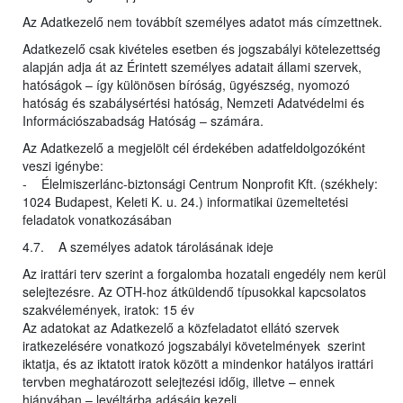
Az Adatkezelő nem továbbít személyes adatot más címzettnek.
Adatkezelő csak kivételes esetben és jogszabályi kötelezettség
alapján adja át az Érintett személyes adatait állami szervek,
hatóságok – így különösen bíróság, ügyészség, nyomozó
hatóság és szabálysértési hatóság, Nemzeti Adatvédelmi és
Információszabadság Hatóság – számára.
Az Adatkezelő a megjelölt cél érdekében adatfeldolgozóként
veszi igénybe:
- Élelmiszerlánc-biztonsági Centrum Nonprofit Kft. (székhely:
1024 Budapest, Keleti K. u. 24.) informatikai üzemeltetési
feladatok vonatkozásában
4.7. A személyes adatok tárolásának ideje
Az irattári terv szerint a forgalomba hozatali engedély nem kerül
selejtezésre. Az OTH-hoz átküldendő típusokkal kapcsolatos
szakvélemények, iratok: 15 év
Az adatokat az Adatkezelő a közfeladatot ellátó szervek
iratkezelésére vonatkozó jogszabályi követelmények szerint
iktatja, és az iktatott iratok között a mindenkor hatályos irattári
tervben meghatározott selejtezési időig, illetve – ennek
hiányában – levéltárba adásáig kezeli.