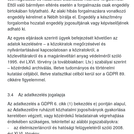
Ettől való bármilyen eltérés esetén a forgalmazás csak engedély
birtokában folytatható. Az alaki hibás forgalmazásra vonatkozó
engedély kérelmet a Nébih bírálja el. Engedély a készítmény
forgalomba hozatali engedély jogosultjának vagy képviselőjének
adható ki.
Az egyes eljárások szerinti ügyek befejezését követően az
adatok kezelésére – a közokiratok megőrzésével és
nyilvántartásával kapcsolatosan a köziratokról, a
közlevéltárakról és a magánlevéltári anyag védelméről szóló
1995. évi LXVI. törvény (a továbbiakban: Ltv.) szabályai szerint
– közérdekű archiválás, illetve tudományos és történelmi
kutatási céljából, illetve statisztikai célból kerül sor a GDPR 89.
cikkére figyelemmel.
3.4 Az adatkezelés jogalapja
Az adatkezelés a GDPR 6. cikk (1) bekezdés e) pontján alapul,
az Adatkezelőre ruházott közhatalmi jogosítványok gyakorlása
keretében végzett, vagy közérdekű feladatainak végrehajtása
érdekében szükséges, tekintettel az alábbi jogszabályokra:
- az élelmiszerláncról és hatósági felügyeletéről szóló 2008.
évi XLVI. törvény