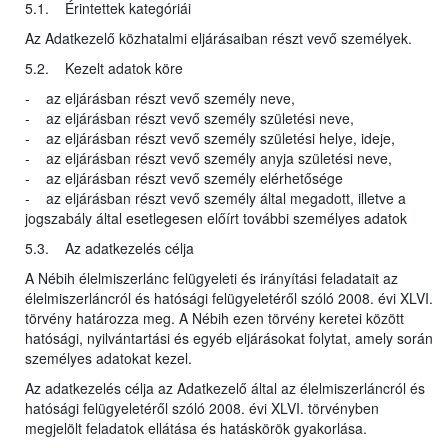
5.1. Érintettek kategóriái
Az Adatkezelő közhatalmi eljárásaiban részt vevő személyek.
5.2. Kezelt adatok köre
- az eljárásban részt vevő személy neve,
- az eljárásban részt vevő személy születési neve,
- az eljárásban részt vevő személy születési helye, ideje,
- az eljárásban részt vevő személy anyja születési neve,
- az eljárásban részt vevő személy elérhetősége
- az eljárásban részt vevő személy által megadott, illetve a
jogszabály által esetlegesen előírt további személyes adatok
5.3. Az adatkezelés célja
A Nébih élelmiszerlánc felügyeleti és irányítási feladatait az
élelmiszerláncról és hatósági felügyeletéről szóló 2008. évi XLVI.
törvény határozza meg. A Nébih ezen törvény keretei között
hatósági, nyilvántartási és egyéb eljárásokat folytat, amely során
személyes adatokat kezel.
Az adatkezelés célja az Adatkezelő által az élelmiszerláncról és
hatósági felügyeletéről szóló 2008. évi XLVI. törvényben
megjelölt feladatok ellátása és hatáskörök gyakorlása.