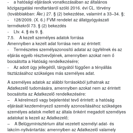
- a hatósági eljárások vonatkozásában az általános
közigazgatási rendtartásról szóló 2016. évi CL. törvény
(továbbiakban: Ákr.) 27. § (2) bekezdése, valamint a 33–34. §;
- 128/2009. (X. 6.) FVM rendelet az állatgyógyászati
termékekről 73. § (2) bekezdés
- Ltv. 4. § és 9. §.
7.5. A kezelt személyes adatok forrása
Amennyiben a kezelt adat forrása nem az érintett:
- Természetes személyazonosító adatai az ügyfélnek és az
eljárás egyéb résztvevőjének, amennyiben azokat nem ő
bocsátotta a Hatóság rendelkezésére;
- Az adott ügy jellegétől, tárgyától függően a tényállás
tisztázásához szükséges más személyes adat.
A személyes adatok az alábbi forrásokból juthatnak az
Adatkezelő tudomására, amennyiben azokat nem az érintett
bocsátotta az Adatkezelő rendelkezésére:
– A kérelmező vagy bejelentést tevő érintett: a hatóság
eljárását kezdeményező személy azonosításához szükséges
személyes adatok mellett az általa önként megadott személyes
adatokat is kezeli az Adatkezelő;
– A Belügyminisztérium által vezetett személyi adat- és
lakcím-nyilvántartás: amennyiben az Adatkezelő valamely