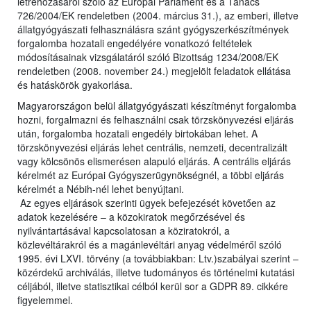
létrehozásáról szóló az Európai Parlament és a Tanács
726/2004/EK rendeletben (2004. március 31.), az emberi, illetve
állatgyógyászati felhasználásra szánt gyógyszerkészítmények
forgalomba hozatali engedélyére vonatkozó feltételek
módosításainak vizsgálatáról szóló Bizottság 1234/2008/EK
rendeletben (2008. november 24.) megjelölt feladatok ellátása
és hatáskörök gyakorlása.
Magyarországon belül állatgyógyászati készítményt forgalomba
hozni, forgalmazni és felhasználni csak törzskönyvezési eljárás
után, forgalomba hozatali engedély birtokában lehet. A
törzskönyvezési eljárás lehet centrális, nemzeti, decentralizált
vagy kölcsönös elismerésen alapuló eljárás. A centrális eljárás
kérelmét az Európai Gyógyszerügynökségnél, a többi eljárás
kérelmét a Nébih-nél lehet benyújtani.
Az egyes eljárások szerinti ügyek befejezését követően az
adatok kezelésére – a közokiratok megőrzésével és
nyilvántartásával kapcsolatosan a köziratokról, a
közlevéltárakról és a magánlevéltári anyag védelméről szóló
1995. évi LXVI. törvény (a továbbiakban: Ltv.)szabályai szerint –
közérdekű archiválás, illetve tudományos és történelmi kutatási
céljából, illetve statisztikai célból kerül sor a GDPR 89. cikkére
figyelemmel.