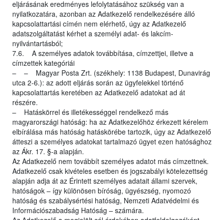
eljárásának eredményes lefolytatásához szükség van a
nyilatkozatára, azonban az Adatkezelő rendelkezésére álló
kapcsolattartási címén nem elérhető, úgy az Adatkezelő
adatszolgáltatást kérhet a személyi adat- és lakcím-
nyilvántartásból;
7.6. A személyes adatok továbbítása, címzettjei, illetve a
címzettek kategóriái
– – Magyar Posta Zrt. (székhely: 1138 Budapest, Dunavirág
utca 2-6.): az adott eljárás során az ügyfelekkel történő
kapcsolattartás keretében az Adatkezelő adatokat ad át
részére.
– Hatáskörrel és illetékességgel rendelkező más
magyarországi hatóság: ha az Adatkezelőhöz érkezett kérelem
elbírálása más hatóság hatáskörébe tartozik, úgy az Adatkezelő
átteszi a személyes adatokat tartalmazó ügyet ezen hatósághoz
az Ákr. 17. §-a alapján.
Az Adatkezelő nem továbbít személyes adatot más címzettnek.
Adatkezelő csak kivételes esetben és jogszabályi kötelezettség
alapján adja át az Érintett személyes adatait állami szervek,
hatóságok – így különösen bíróság, ügyészség, nyomozó
hatóság és szabálysértési hatóság, Nemzeti Adatvédelmi és
Információszabadság Hatóság – számára.