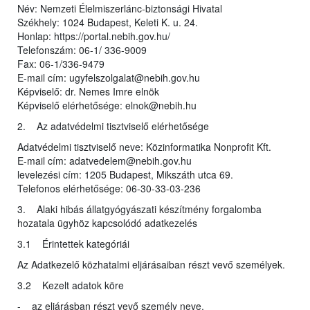
Név: Nemzeti Élelmiszerlánc-biztonsági Hivatal
Székhely: 1024 Budapest, Keleti K. u. 24.
Honlap: https://portal.nebih.gov.hu/
Telefonszám: 06-1/ 336-9009
Fax: 06-1/336-9479
E-mail cím: ugyfelszolgalat@nebih.gov.hu
Képviselő: dr. Nemes Imre elnök
Képviselő elérhetősége: elnok@nebih.hu
2. Az adatvédelmi tisztviselő elérhetősége
Adatvédelmi tisztviselő neve: Közinformatika Nonprofit Kft.
E-mail cím: adatvedelem@nebih.gov.hu
levelezési cím: 1205 Budapest, Mikszáth utca 69.
Telefonos elérhetősége: 06-30-33-03-236
3. Alaki hibás állatgyógyászati készítmény forgalomba
hozatala ügyhöz kapcsolódó adatkezelés
3.1 Érintettek kategóriái
Az Adatkezelő közhatalmi eljárásaiban részt vevő személyek.
3.2 Kezelt adatok köre
- az eljárásban részt vevő személy neve,