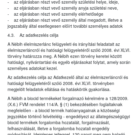
- az eljárásban részt vevő személy születési helye, ideje,
- az eljárásban részt vevő személy anyja születési neve,
- az eljárásban részt vevő személy elérhetősége
- az eljárásban részt vevő személy által megadott, illetve a
jogszabály által esetlegesen előírt további személyes adatok
4.3. Az adatkezelés célja
A Nébih élelmiszerlánc felügyeleti és irányítási feladatait az
élelmiszerláncról és hatósági felügyeletéről szóló 2008. évi XLVI.
törvény határozza meg. A Nébih ezen törvény keretei között
hatósági, nyilvántartási és egyéb eljárásokat folytat, amely során
személyes adatokat kezel.
Az adatkezelés célja az Adatkezelő által az élelmiszerláncról és
hatósági felügyeletéről szóló 2008. évi XLVI. törvényben
megjelölt feladatok ellátása és hatáskörök gyakorlása.
A Nébih a biocid termékeket forgalmazó kérelmére a 128/2009.
(X.6.) FVM rendelet 114/A. § (1) bekezdésében foglaltaknak
megfelelően - a biocid termék hatóanyagainak a közösségi
jegyzékbe történő felvételéig - engedélyezi az állategészségügyi
biocid termékek forgalomba hozatalát, forgalmazását,
felhasználását, illetve a forgalomba hozatali engedély
módosítását. Ideiglenes jelleggel, 120 napot meg nem haladó