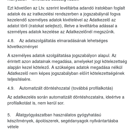
Ezt követően az Ltv. szerint levéltárba adandó iratokban foglalt
adatok és az iratkezelési rendszerben a jogszabálynál fogva
kezelendő személyes adatok kivételével az Adatkezelő az
adatot törli (iratokat selejtezi), illetve a levéltárba adással a
személyes adatok kezelése az Adatkezelőnél megszűnik.
4.8. Az adatszolgáltatás elmaradásának lehetséges
következményei
A személyes adatok szolgáltatása jogszabályon alapul. Az
érintett azon adatainak megadása, amelyeket jogi kötelezettség
alapján kezel kötelező. A szükséges adatok megadása nélkül
Adatkezelő nem képes jogszabályban előírt kötelezettségének
teljesítésére.
4.9. Automatizált döntéshozatal (továbbá profilalkotás)
Az adatkezelés során automatizált döntéshozatalra, ideértve a
profilalkotást is, nem kerül sor.
5. Állatgyógyászatban használatos gyógyhatású
készítmények, ápolószerek, segédanyagok nyilvántartásba
vétele