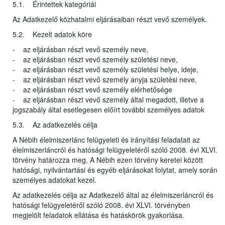
5.1. Érintettek kategóriái
Az Adatkezelő közhatalmi eljárásaiban részt vevő személyek.
5.2. Kezelt adatok köre
- az eljárásban részt vevő személy neve,
- az eljárásban részt vevő személy születési neve,
- az eljárásban részt vevő személy születési helye, ideje,
- az eljárásban részt vevő személy anyja születési neve,
- az eljárásban részt vevő személy elérhetősége
- az eljárásban részt vevő személy által megadott, illetve a
jogszabály által esetlegesen előírt további személyes adatok
5.3. Az adatkezelés célja
A Nébih élelmiszerlánc felügyeleti és irányítási feladatait az
élelmiszerláncról és hatósági felügyeletéről szóló 2008. évi XLVI.
törvény határozza meg. A Nébih ezen törvény keretei között
hatósági, nyilvántartási és egyéb eljárásokat folytat, amely során
személyes adatokat kezel.
Az adatkezelés célja az Adatkezelő által az élelmiszerláncról és
hatósági felügyeletéről szóló 2008. évi XLVI. törvényben
megjelölt feladatok ellátása és hatáskörök gyakorlása.