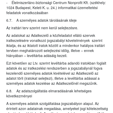
- Élelmiszerlánc-biztonsági Centrum Nonprofit Kft. (székhely:
1024 Budapest, Keleti K. u. 24.) informatikai üzemeltetési
feladatok vonatkozásában
6.7. A személyes adatok tárolásának ideje
Az irattári terv szerint nem kerül selejtezésre.
Az adatokat az Adatkezelő a közfeladatot ellátó szervek
iratkezelésére vonatkozó jogszabályi követelmények szerint
iktatja, és az iktatott iratok között a mindenkor hatályos irattári
tervben meghatározott selejtezési időig, illetve – ennek
hiányában – levéltárba adásáig kezeli.
Ezt követően az Ltv. szerint levéltárba adandó iratokban foglalt
adatok és az iratkezelési rendszerben a jogszabálynál fogva
kezelendő személyes adatok kivételével az Adatkezelő az
adatot törli (iratokat selejtezi), illetve a levéltárba adással a
személyes adatok kezelése az Adatkezelőnél megszűnik.
6.8. Az adatszolgáltatás elmaradásának lehetséges
következményei
A személyes adatok szolgáltatása jogszabályon alapul. Az
érintett azon adatainak megadása, amelyeket jogi kötelezettség