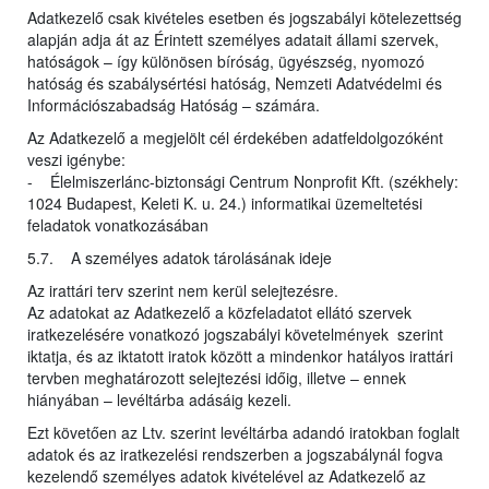
Adatkezelő csak kivételes esetben és jogszabályi kötelezettség
alapján adja át az Érintett személyes adatait állami szervek,
hatóságok – így különösen bíróság, ügyészség, nyomozó
hatóság és szabálysértési hatóság, Nemzeti Adatvédelmi és
Információszabadság Hatóság – számára.
Az Adatkezelő a megjelölt cél érdekében adatfeldolgozóként
veszi igénybe:
- Élelmiszerlánc-biztonsági Centrum Nonprofit Kft. (székhely:
1024 Budapest, Keleti K. u. 24.) informatikai üzemeltetési
feladatok vonatkozásában
5.7. A személyes adatok tárolásának ideje
Az irattári terv szerint nem kerül selejtezésre.
Az adatokat az Adatkezelő a közfeladatot ellátó szervek
iratkezelésére vonatkozó jogszabályi követelmények szerint
iktatja, és az iktatott iratok között a mindenkor hatályos irattári
tervben meghatározott selejtezési időig, illetve – ennek
hiányában – levéltárba adásáig kezeli.
Ezt követően az Ltv. szerint levéltárba adandó iratokban foglalt
adatok és az iratkezelési rendszerben a jogszabálynál fogva
kezelendő személyes adatok kivételével az Adatkezelő az