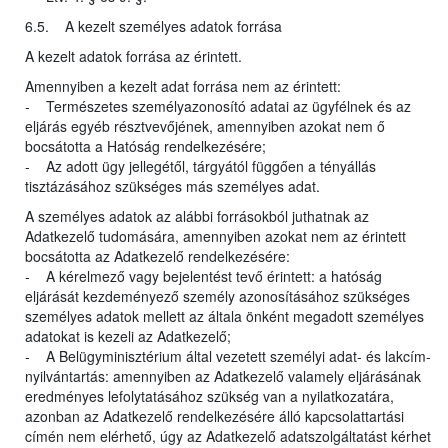
6.5. A kezelt személyes adatok forrása
A kezelt adatok forrása az érintett.
Amennyiben a kezelt adat forrása nem az érintett:
- Természetes személyazonosító adatai az ügyfélnek és az
eljárás egyéb résztvevőjének, amennyiben azokat nem ő
bocsátotta a Hatóság rendelkezésére;
- Az adott ügy jellegétől, tárgyától függően a tényállás
tisztázásához szükséges más személyes adat.
A személyes adatok az alábbi forrásokból juthatnak az
Adatkezelő tudomására, amennyiben azokat nem az érintett
bocsátotta az Adatkezelő rendelkezésére:
- A kérelmező vagy bejelentést tevő érintett: a hatóság
eljárását kezdeményező személy azonosításához szükséges
személyes adatok mellett az általa önként megadott személyes
adatokat is kezeli az Adatkezelő;
- A Belügyminisztérium által vezetett személyi adat- és lakcím-
nyilvántartás: amennyiben az Adatkezelő valamely eljárásának
eredményes lefolytatásához szükség van a nyilatkozatára,
azonban az Adatkezelő rendelkezésére álló kapcsolattartási
címén nem elérhető, úgy az Adatkezelő adatszolgáltatást kérhet