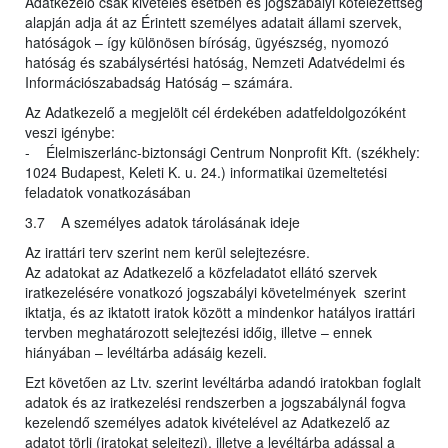
Adatkezelő csak kivételes esetben és jogszabályi kötelezettség
alapján adja át az Érintett személyes adatait állami szervek,
hatóságok – így különösen bíróság, ügyészség, nyomozó
hatóság és szabálysértési hatóság, Nemzeti Adatvédelmi és
Információszabadság Hatóság – számára.
Az Adatkezelő a megjelölt cél érdekében adatfeldolgozóként
veszi igénybe:
- Élelmiszerlánc-biztonsági Centrum Nonprofit Kft. (székhely:
1024 Budapest, Keleti K. u. 24.) informatikai üzemeltetési
feladatok vonatkozásában
3.7 A személyes adatok tárolásának ideje
Az irattári terv szerint nem kerül selejtezésre.
Az adatokat az Adatkezelő a közfeladatot ellátó szervek
iratkezelésére vonatkozó jogszabályi követelmények szerint
iktatja, és az iktatott iratok között a mindenkor hatályos irattári
tervben meghatározott selejtezési időig, illetve – ennek
hiányában – levéltárba adásáig kezeli.
Ezt követően az Ltv. szerint levéltárba adandó iratokban foglalt
adatok és az iratkezelési rendszerben a jogszabálynál fogva
kezelendő személyes adatok kivételével az Adatkezelő az
adatot törli (iratokat selejtezi), illetve a levéltárba adással a