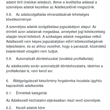
adatot törli (iratokat selejtezi), illetve a levéltárba adással a
személyes adatok kezelése az Adatkezelőnél megszűnik.
5.8. Az adatszolgáltatás elmaradásának lehetséges
következményei
A személyes adatok szolgáltatása jogszabályon alapul. Az
érintett azon adatainak megadása, amelyeket jogi kötelezettség
alapján kezel kötelező. A szükséges adatok megadása nélkül
Adatkezelő nem képes jogszabályban előírt kötelezettségének
teljesítésére, és ez ahhoz vezethet, hogy a panaszát, közérdekű
bejelentését vizsgálni nem tudjuk.
5.9. Automatizált döntéshozatal (továbbá profilalkotás)
Az adatkezelés során automatizált döntéshozatalra, ideértve a
profilalkotást is, nem kerül sor.
6. Állatgyógyászati készítmény forgalomba hozatala ügyhöz
kapcsolódó adatkezelés
6.1. Érintettek kategóriái
Az Adatkezelő közhatalmi eljárásaiban részt vevő személyek.
6.2. Kezelt adatok köre