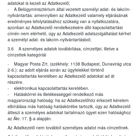
adatokat is kezeli az Adatkezelő;
- A Belügyminisztérium által vezetett személyi adat- és lakcím-
nyilvántartás: amennyiben az Adatkezelő valamely eljárásának
eredményes lefolytatásához szükség van a nyilatkozatára,
azonban az Adatkezelő rendelkezésére álló kapcsolattartási
címén nem elérhető, úgy az Adatkezelő adatszolgáltatást kérhet
a személyi adat- és lakcím-nyilvántartásból;
3.6 A személyes adatok továbbítása, címzettjei, illetve a
címzettek kategóriái
- Magyar Posta Zrt. (székhely: 1138 Budapest, Dunavirág utca
2-6.): az adott eljárás során az ügyfelekkel történő
kapcsolattartás keretében az Adatkezelő adatokat ad át
részére.
- elektronikus kapcsolattartás keretében.
- Hatáskörrel és illetékességgel rendelkező más
magyarországi hatóság: ha az Adatkezelőhöz érkezett kérelem
elbírálása más hatóság hatáskörébe tartozik, úgy az Adatkezelő
átteszi a személyes adatokat tartalmazó ügyet ezen hatósághoz
az Ákr. 17. §-a alapján.
Az Adatkezelő nem továbbít személyes adatot más címzettnek.