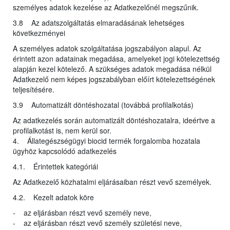
személyes adatok kezelése az Adatkezelőnél megszűnik.
3.8 Az adatszolgáltatás elmaradásának lehetséges
következményei
A személyes adatok szolgáltatása jogszabályon alapul. Az
érintett azon adatainak megadása, amelyeket jogi kötelezettség
alapján kezel kötelező. A szükséges adatok megadása nélkül
Adatkezelő nem képes jogszabályban előírt kötelezettségének
teljesítésére.
3.9 Automatizált döntéshozatal (továbbá profilalkotás)
Az adatkezelés során automatizált döntéshozatalra, ideértve a
profilalkotást is, nem kerül sor.
4. Állategészségügyi biocid termék forgalomba hozatala
ügyhöz kapcsolódó adatkezelés
4.1. Érintettek kategóriái
Az Adatkezelő közhatalmi eljárásaiban részt vevő személyek.
4.2. Kezelt adatok köre
- az eljárásban részt vevő személy neve,
- az eljárásban részt vevő személy születési neve,