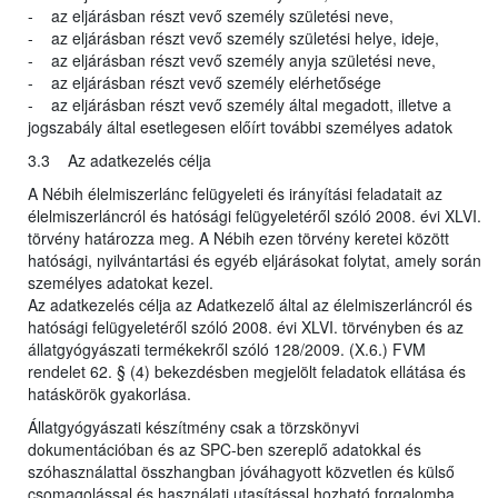
- az eljárásban részt vevő személy születési neve,
- az eljárásban részt vevő személy születési helye, ideje,
- az eljárásban részt vevő személy anyja születési neve,
- az eljárásban részt vevő személy elérhetősége
- az eljárásban részt vevő személy által megadott, illetve a
jogszabály által esetlegesen előírt további személyes adatok
3.3 Az adatkezelés célja
A Nébih élelmiszerlánc felügyeleti és irányítási feladatait az
élelmiszerláncról és hatósági felügyeletéről szóló 2008. évi XLVI.
törvény határozza meg. A Nébih ezen törvény keretei között
hatósági, nyilvántartási és egyéb eljárásokat folytat, amely során
személyes adatokat kezel.
Az adatkezelés célja az Adatkezelő által az élelmiszerláncról és
hatósági felügyeletéről szóló 2008. évi XLVI. törvényben és az
állatgyógyászati termékekről szóló 128/2009. (X.6.) FVM
rendelet 62. § (4) bekezdésben megjelölt feladatok ellátása és
hatáskörök gyakorlása.
Állatgyógyászati készítmény csak a törzskönyvi
dokumentációban és az SPC-ben szereplő adatokkal és
szóhasználattal összhangban jóváhagyott közvetlen és külső
csomagolással és használati utasítással hozható forgalomba.