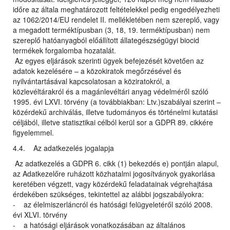
időre az általa meghatározott feltételekkel pedig engedélyezheti
az 1062/2014/EU rendelet II. mellékletében nem szereplő, vagy
a megadott terméktípusban (3, 18, 19. terméktípusban) nem
szereplő hatóanyagból előállított állategészségügyi biocid
termékek forgalomba hozatalát.
Az egyes eljárások szerinti ügyek befejezését követően az
adatok kezelésére – a közokiratok megőrzésével és
nyilvántartásával kapcsolatosan a köziratokról, a
közlevéltárakról és a magánlevéltári anyag védelméről szóló
1995. évi LXVI. törvény (a továbbiakban: Ltv.)szabályai szerint –
közérdekű archiválás, illetve tudományos és történelmi kutatási
céljából, illetve statisztikai célból kerül sor a GDPR 89. cikkére
figyelemmel.
4.4. Az adatkezelés jogalapja
Az adatkezelés a GDPR 6. cikk (1) bekezdés e) pontján alapul,
az Adatkezelőre ruházott közhatalmi jogosítványok gyakorlása
keretében végzett, vagy közérdekű feladatainak végrehajtása
érdekében szükséges, tekintettel az alábbi jogszabályokra:
- az élelmiszerláncról és hatósági felügyeletéről szóló 2008.
évi XLVI. törvény
- a hatósági eljárások vonatkozásában az általános