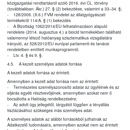
közigazgatási rendtartásról szóló 2016. évi CL. törvény
(továbbiakban: Ákr.) 27. § (2) bekezdése, valamint a 33–34. §;
- 128/2009. (X.6.) FVM rendelet az állatgyógyászati
termékekről 114/A. § (1) bekezdés
- A Bizottság 1062/2014/EU felhatalmazáson alapuló
rendelete (2014. augusztus 4.) a biocid termékekben található
valamennyi létező hatóanyag szisztematikus vizsgálatára
irányuló, az 528/2012/EU európai parlamenti és tanácsi
rendeletben említett munkaprogramról.
- Ltv. 4. § és 9. §.
4.5. A kezelt személyes adatok forrása
A kezelt adatok forrása az érintett.
Amennyiben a kezelt adat forrása nem az érintett:
- Természetes személyazonosító adatai az ügyfélnek és az
eljárás egyéb résztvevőjének, amennyiben azokat nem ő
bocsátotta a Hatóság rendelkezésére;
- Az adott ügy jellegétől, tárgyától függően a tényállás
tisztázásához szükséges más személyes adat.
A személyes adatok az alábbi forrásokból juthatnak az
Adatkezelő tudomására, amennyiben azokat nem az érintett