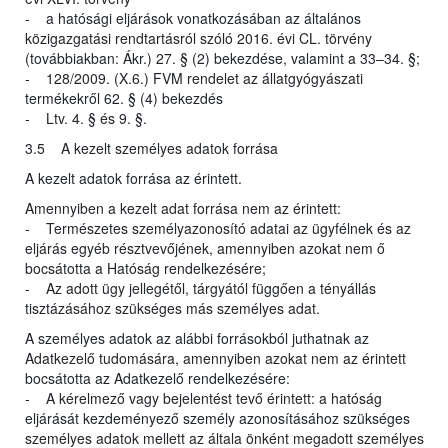
- a hatósági eljárások vonatkozásában az általános
közigazgatási rendtartásról szóló 2016. évi CL. törvény
(továbbiakban: Ákr.) 27. § (2) bekezdése, valamint a 33–34. §;
- 128/2009. (X.6.) FVM rendelet az állatgyógyászati
termékekről 62. § (4) bekezdés
- Ltv. 4. § és 9. §.
3.5 A kezelt személyes adatok forrása
A kezelt adatok forrása az érintett.
Amennyiben a kezelt adat forrása nem az érintett:
- Természetes személyazonosító adatai az ügyfélnek és az
eljárás egyéb résztvevőjének, amennyiben azokat nem ő
bocsátotta a Hatóság rendelkezésére;
- Az adott ügy jellegétől, tárgyától függően a tényállás
tisztázásához szükséges más személyes adat.
A személyes adatok az alábbi forrásokból juthatnak az
Adatkezelő tudomására, amennyiben azokat nem az érintett
bocsátotta az Adatkezelő rendelkezésére:
- A kérelmező vagy bejelentést tevő érintett: a hatóság
eljárását kezdeményező személy azonosításához szükséges
személyes adatok mellett az általa önként megadott személyes