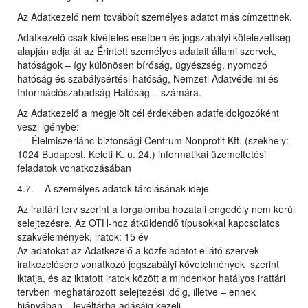
Az Adatkezelő nem továbbít személyes adatot más címzettnek.
Adatkezelő csak kivételes esetben és jogszabályi kötelezettség
alapján adja át az Érintett személyes adatait állami szervek,
hatóságok – így különösen bíróság, ügyészség, nyomozó
hatóság és szabálysértési hatóság, Nemzeti Adatvédelmi és
Információszabadság Hatóság – számára.
Az Adatkezelő a megjelölt cél érdekében adatfeldolgozóként
veszi igénybe:
- Élelmiszerlánc-biztonsági Centrum Nonprofit Kft. (székhely:
1024 Budapest, Keleti K. u. 24.) informatikai üzemeltetési
feladatok vonatkozásában
4.7. A személyes adatok tárolásának ideje
Az irattári terv szerint a forgalomba hozatali engedély nem kerül
selejtezésre. Az OTH-hoz átküldendő típusokkal kapcsolatos
szakvélemények, iratok: 15 év
Az adatokat az Adatkezelő a közfeladatot ellátó szervek
iratkezelésére vonatkozó jogszabályi követelmények szerint
iktatja, és az iktatott iratok között a mindenkor hatályos irattári
tervben meghatározott selejtezési időig, illetve – ennek
hiányában – levéltárba adásáig kezeli.