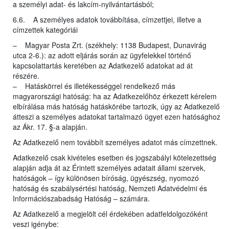
a személyi adat- és lakcím-nyilvántartásból;
6.6. A személyes adatok továbbítása, címzettjei, illetve a
címzettek kategóriái
– Magyar Posta Zrt. (székhely: 1138 Budapest, Dunavirág
utca 2-6.): az adott eljárás során az ügyfelekkel történő
kapcsolattartás keretében az Adatkezelő adatokat ad át
részére.
– Hatáskörrel és illetékességgel rendelkező más
magyarországi hatóság: ha az Adatkezelőhöz érkezett kérelem
elbírálása más hatóság hatáskörébe tartozik, úgy az Adatkezelő
átteszi a személyes adatokat tartalmazó ügyet ezen hatósághoz
az Ákr. 17. §-a alapján.
Az Adatkezelő nem továbbít személyes adatot más címzettnek.
Adatkezelő csak kivételes esetben és jogszabályi kötelezettség
alapján adja át az Érintett személyes adatait állami szervek,
hatóságok – így különösen bíróság, ügyészség, nyomozó
hatóság és szabálysértési hatóság, Nemzeti Adatvédelmi és
Információszabadság Hatóság – számára.
Az Adatkezelő a megjelölt cél érdekében adatfeldolgozóként
veszi igénybe: