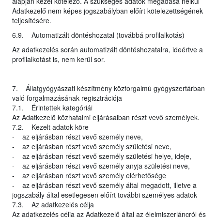
alapján kezel kötelező. A szükséges adatok megadása nélkül
Adatkezelő nem képes jogszabályban előírt kötelezettségének
teljesítésére.
6.9. Automatizált döntéshozatal (továbbá profilalkotás)
Az adatkezelés során automatizált döntéshozatalra, ideértve a
profilalkotást is, nem kerül sor.
7. Állatgyógyászati készítmény közforgalmú gyógyszertárban
való forgalmazásának regisztrációja
7.1. Érintettek kategóriái
Az Adatkezelő közhatalmi eljárásaiban részt vevő személyek.
7.2. Kezelt adatok köre
- az eljárásban részt vevő személy neve,
- az eljárásban részt vevő személy születési neve,
- az eljárásban részt vevő személy születési helye, ideje,
- az eljárásban részt vevő személy anyja születési neve,
- az eljárásban részt vevő személy elérhetősége
- az eljárásban részt vevő személy által megadott, illetve a
jogszabály által esetlegesen előírt további személyes adatok
7.3. Az adatkezelés célja
Az adatkezelés célja az Adatkezelő által az élelmiszerláncról és