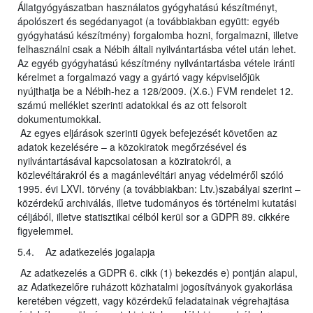
Állatgyógyászatban használatos gyógyhatású készítményt,
ápolószert és segédanyagot (a továbbiakban együtt: egyéb
gyógyhatású készítmény) forgalomba hozni, forgalmazni, illetve
felhasználni csak a Nébih általi nyilvántartásba vétel után lehet.
Az egyéb gyógyhatású készítmény nyilvántartásba vétele iránti
kérelmet a forgalmazó vagy a gyártó vagy képviselőjük
nyújthatja be a Nébih-hez a 128/2009. (X.6.) FVM rendelet 12.
számú melléklet szerinti adatokkal és az ott felsorolt
dokumentumokkal.
Az egyes eljárások szerinti ügyek befejezését követően az
adatok kezelésére – a közokiratok megőrzésével és
nyilvántartásával kapcsolatosan a köziratokról, a
közlevéltárakról és a magánlevéltári anyag védelméről szóló
1995. évi LXVI. törvény (a továbbiakban: Ltv.)szabályai szerint –
közérdekű archiválás, illetve tudományos és történelmi kutatási
céljából, illetve statisztikai célból kerül sor a GDPR 89. cikkére
figyelemmel.
5.4. Az adatkezelés jogalapja
Az adatkezelés a GDPR 6. cikk (1) bekezdés e) pontján alapul,
az Adatkezelőre ruházott közhatalmi jogosítványok gyakorlása
keretében végzett, vagy közérdekű feladatainak végrehajtása