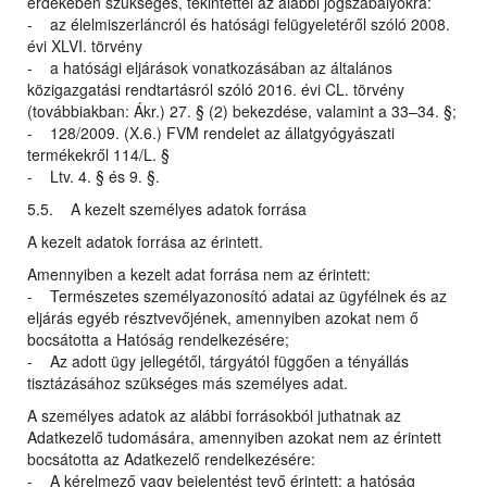
érdekében szükséges, tekintettel az alábbi jogszabályokra:
- az élelmiszerláncról és hatósági felügyeletéről szóló 2008.
évi XLVI. törvény
- a hatósági eljárások vonatkozásában az általános
közigazgatási rendtartásról szóló 2016. évi CL. törvény
(továbbiakban: Ákr.) 27. § (2) bekezdése, valamint a 33–34. §;
- 128/2009. (X.6.) FVM rendelet az állatgyógyászati
termékekről 114/L. §
- Ltv. 4. § és 9. §.
5.5. A kezelt személyes adatok forrása
A kezelt adatok forrása az érintett.
Amennyiben a kezelt adat forrása nem az érintett:
- Természetes személyazonosító adatai az ügyfélnek és az
eljárás egyéb résztvevőjének, amennyiben azokat nem ő
bocsátotta a Hatóság rendelkezésére;
- Az adott ügy jellegétől, tárgyától függően a tényállás
tisztázásához szükséges más személyes adat.
A személyes adatok az alábbi forrásokból juthatnak az
Adatkezelő tudomására, amennyiben azokat nem az érintett
bocsátotta az Adatkezelő rendelkezésére:
- A kérelmező vagy bejelentést tevő érintett: a hatóság