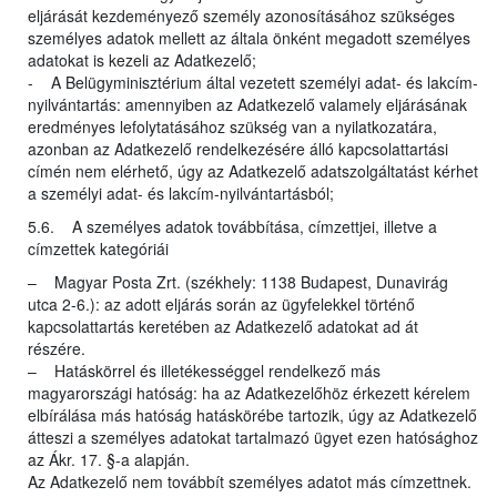
eljárását kezdeményező személy azonosításához szükséges
személyes adatok mellett az általa önként megadott személyes
adatokat is kezeli az Adatkezelő;
- A Belügyminisztérium által vezetett személyi adat- és lakcím-
nyilvántartás: amennyiben az Adatkezelő valamely eljárásának
eredményes lefolytatásához szükség van a nyilatkozatára,
azonban az Adatkezelő rendelkezésére álló kapcsolattartási
címén nem elérhető, úgy az Adatkezelő adatszolgáltatást kérhet
a személyi adat- és lakcím-nyilvántartásból;
5.6. A személyes adatok továbbítása, címzettjei, illetve a
címzettek kategóriái
– Magyar Posta Zrt. (székhely: 1138 Budapest, Dunavirág
utca 2-6.): az adott eljárás során az ügyfelekkel történő
kapcsolattartás keretében az Adatkezelő adatokat ad át
részére.
– Hatáskörrel és illetékességgel rendelkező más
magyarországi hatóság: ha az Adatkezelőhöz érkezett kérelem
elbírálása más hatóság hatáskörébe tartozik, úgy az Adatkezelő
átteszi a személyes adatokat tartalmazó ügyet ezen hatósághoz
az Ákr. 17. §-a alapján.
Az Adatkezelő nem továbbít személyes adatot más címzettnek.