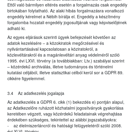
Ettől való bármilyen eltérés esetén a forgalmazás csak engedély
birtokában folytatható. Az alaki hibás forgalmazásra vonatkozó
engedély kérelmet a Nébih bírálja el. Engedély a készítmény
forgalomba hozatali engedély jogosultjának vagy képviselőjének
adható ki.
Az egyes eljárások szerinti ügyek befejezését követően az
adatok kezelésére – a közokiratok megőrzésével és
nyilvántartásával kapcsolatosan a köziratokról, a
közlevéltárakról és a magánlevéltári anyag védelméről szóló
1995. évi LXVI. törvény (a továbbiakban: Ltv.) szabályai szerint
– közérdekű archiválás, illetve tudományos és történelmi
kutatási céljából, illetve statisztikai célból kerül sor a GDPR 89.
cikkére figyelemmel.
3.4 Az adatkezelés jogalapja
Az adatkezelés a GDPR 6. cikk (1) bekezdés e) pontján alapul,
az Adatkezelőre ruházott közhatalmi jogosítványok gyakorlása
keretében végzett, vagy közérdekű feladatainak végrehajtása
érdekében szükséges, tekintettel az alábbi jogszabályokra:
- az élelmiszerláncról és hatósági felügyeletéről szóló 2008.
évi XLVI. törvény