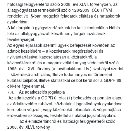
hatósági felügyeletéről szóló 2008. évi XLVI. törvényben, az
állatgyógyászati termékekről szóló 128/2009. (X.6.) FVM
rendelet 73. §-ban megjelölt feladatok ellátása és hatáskörök
gyakorlása.
A közforgalmú gyógyszertáraknak be kell jelenteniük a Nébih
felé az állatgyógyászati készítmény forgalmazásának
tevékenységét.
Az egyes eljárások szerinti ügyek befejezését követően az
adatok kezelésére – a közokiratok megőrzésével és
nyilvántartásával kapcsolatosan a köziratokról, a
közlevéltárakról és a magánlevéltári anyag védelméről szóló
1995. évi LXVI. törvény (a továbbiakban: Ltv.) szabályai szerint
– közérdekű archiválás, illetve tudományos és történelmi
kutatási céljából, illetve statisztikai célból kerül sor a GDPR 89.
cikkére figyelemmel.
7.4. Az adatkezelés jogalapja
Az adatkezelés a GDPR 6. cikk (1) bekezdés e) pontján alapul,
az Adatkezelőre ruházott közhatalmi jogosítványok gyakorlása
keretében végzett, vagy közérdekű feladatainak végrehajtása
érdekében szükséges, tekintettel az alábbi jogszabályokra:
- - az élelmiszerláncról és hatósági felügyeletéről szóló
2008. évi XLVI. törvény