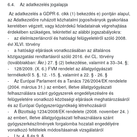
6.4. Az adatkezelés jogalapja
Az adatkezelés a GDPR 6. cikk (1) bekezdés e) pontján alapul,
az Adatkezelőre ruházott közhatalmi jogosítványok gyakorlása
keretében végzett, vagy közérdekű feladatainak végrehajtása
érdekében szükséges, tekintettel az alábbi jogszabályokra:
- az élelmiszerláncról és hatósági felügyeletéről szóló 2008.
évi XLVI. törvény
- a hatósági eljárások vonatkozásában az általános
közigazgatási rendtartásról szóló 2016. évi CL. törvény
(továbbiakban: Ákr.) 27. § (2) bekezdése, valamint a 33–34. §;
- 128/2009. (X. 6.) FVM rendelet az állatgyógyászati
termékekről 5. §, 12. -15. §, valamint a 22. § - 26. §
- Az Európai Parlament és a Tanács 726/2004/EK rendelete
(2004. március 31.) az emberi, illetve állatgyógyászati
felhasználásra szánt gyógyszerek engedélyezésére és
felügyeletére vonatkozó közösségi eljárások meghatározásáról
és az Európai Gyógyszerügynökség létrehozásáról
- A Bizottság 1234/2008/EK rendelete (2008. november 24. )
az emberi, illetve állatgyógyászati felhasználásra szánt
gyógyszerkészítmények forgalomba hozatali engedélyére
vonatkozó feltételek módosításainak vizsgálatáról
- Ltv. 4. § és 9. §.