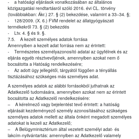
- a hatósági eljárások vonatkozásában az általános
közigazgatási rendtartásról szóló 2016. évi CL. törvény
(továbbiakban: Ákr.) 27. § (2) bekezdése, valamint a 33–34. §;
- 128/2009. (X. 6.) FVM rendelet az állatgyógyászati
termékekről 73. § (2) bekezdés
- Ltv. 4. § és 9. §.
7.5. A kezelt személyes adatok forrása
Amennyiben a kezelt adat forrása nem az érintett:
- Természetes személyazonosító adatai az ügyfélnek és az
eljárás egyéb résztvevőjének, amennyiben azokat nem ő
bocsátotta a Hatóság rendelkezésére;
- Az adott ügy jellegétől, tárgyától függően a tényállás
tisztázásához szükséges más személyes adat.
A személyes adatok az alábbi forrásokból juthatnak az
Adatkezelő tudomására, amennyiben azokat nem az érintett
bocsátotta az Adatkezelő rendelkezésére:
– A kérelmező vagy bejelentést tevő érintett: a hatóság
eljárását kezdeményező személy azonosításához szükséges
személyes adatok mellett az általa önként megadott személyes
adatokat is kezeli az Adatkezelő;
– A Belügyminisztérium által vezetett személyi adat- és
lakcím-nyilvántartás: amennyiben az Adatkezelő valamely