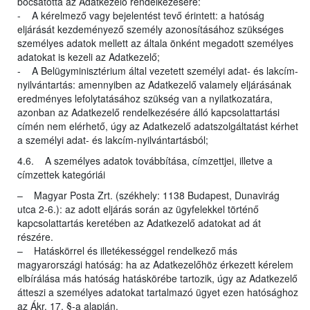
bocsátotta az Adatkezelő rendelkezésére:
- A kérelmező vagy bejelentést tevő érintett: a hatóság
eljárását kezdeményező személy azonosításához szükséges
személyes adatok mellett az általa önként megadott személyes
adatokat is kezeli az Adatkezelő;
- A Belügyminisztérium által vezetett személyi adat- és lakcím-
nyilvántartás: amennyiben az Adatkezelő valamely eljárásának
eredményes lefolytatásához szükség van a nyilatkozatára,
azonban az Adatkezelő rendelkezésére álló kapcsolattartási
címén nem elérhető, úgy az Adatkezelő adatszolgáltatást kérhet
a személyi adat- és lakcím-nyilvántartásból;
4.6. A személyes adatok továbbítása, címzettjei, illetve a
címzettek kategóriái
– Magyar Posta Zrt. (székhely: 1138 Budapest, Dunavirág
utca 2-6.): az adott eljárás során az ügyfelekkel történő
kapcsolattartás keretében az Adatkezelő adatokat ad át
részére.
– Hatáskörrel és illetékességgel rendelkező más
magyarországi hatóság: ha az Adatkezelőhöz érkezett kérelem
elbírálása más hatóság hatáskörébe tartozik, úgy az Adatkezelő
átteszi a személyes adatokat tartalmazó ügyet ezen hatósághoz
az Ákr. 17. §-a alapján.