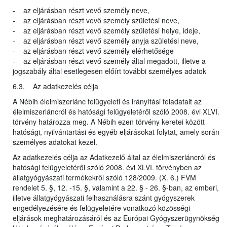
- az eljárásban részt vevő személy neve,
- az eljárásban részt vevő személy születési neve,
- az eljárásban részt vevő személy születési helye, ideje,
- az eljárásban részt vevő személy anyja születési neve,
- az eljárásban részt vevő személy elérhetősége
- az eljárásban részt vevő személy által megadott, illetve a
jogszabály által esetlegesen előírt további személyes adatok
6.3. Az adatkezelés célja
A Nébih élelmiszerlánc felügyeleti és irányítási feladatait az
élelmiszerláncról és hatósági felügyeletéről szóló 2008. évi XLVI.
törvény határozza meg. A Nébih ezen törvény keretei között
hatósági, nyilvántartási és egyéb eljárásokat folytat, amely során
személyes adatokat kezel.
Az adatkezelés célja az Adatkezelő által az élelmiszerláncról és
hatósági felügyeletéről szóló 2008. évi XLVI. törvényben az
állatgyógyászati termékekről szóló 128/2009. (X. 6.) FVM
rendelet 5. §, 12. -15. §, valamint a 22. § - 26. §-ban, az emberi,
illetve állatgyógyászati felhasználásra szánt gyógyszerek
engedélyezésére és felügyeletére vonatkozó közösségi
eljárások meghatározásáról és az Európai Gyógyszerügynökség