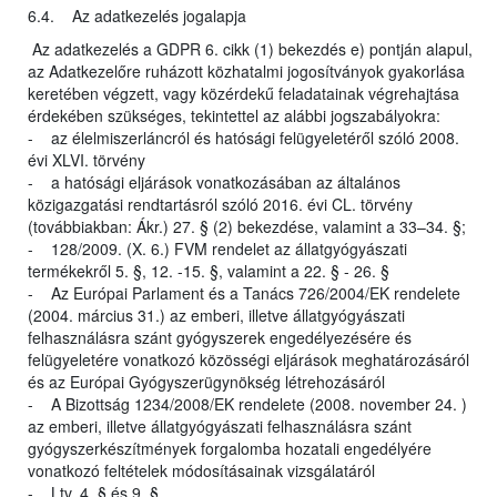
6.4. Az adatkezelés jogalapja
Az adatkezelés a GDPR 6. cikk (1) bekezdés e) pontján alapul,
az Adatkezelőre ruházott közhatalmi jogosítványok gyakorlása
keretében végzett, vagy közérdekű feladatainak végrehajtása
érdekében szükséges, tekintettel az alábbi jogszabályokra:
- az élelmiszerláncról és hatósági felügyeletéről szóló 2008.
évi XLVI. törvény
- a hatósági eljárások vonatkozásában az általános
közigazgatási rendtartásról szóló 2016. évi CL. törvény
(továbbiakban: Ákr.) 27. § (2) bekezdése, valamint a 33–34. §;
- 128/2009. (X. 6.) FVM rendelet az állatgyógyászati
termékekről 5. §, 12. -15. §, valamint a 22. § - 26. §
- Az Európai Parlament és a Tanács 726/2004/EK rendelete
(2004. március 31.) az emberi, illetve állatgyógyászati
felhasználásra szánt gyógyszerek engedélyezésére és
felügyeletére vonatkozó közösségi eljárások meghatározásáról
és az Európai Gyógyszerügynökség létrehozásáról
- A Bizottság 1234/2008/EK rendelete (2008. november 24. )
az emberi, illetve állatgyógyászati felhasználásra szánt
gyógyszerkészítmények forgalomba hozatali engedélyére
vonatkozó feltételek módosításainak vizsgálatáról
- Ltv. 4. § és 9. §.