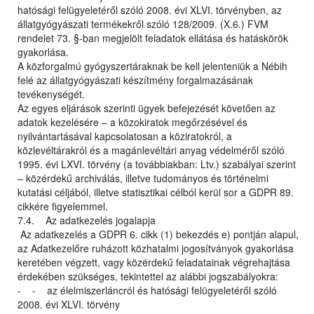
hatósági felügyeletéről szóló 2008. évi XLVI. törvényben, az
állatgyógyászati termékekről szóló 128/2009. (X.6.) FVM
rendelet 73. §-ban megjelölt feladatok ellátása és hatáskörök
gyakorlása.
A közforgalmú gyógyszertáraknak be kell jelenteniük a Nébih
felé az állatgyógyászati készítmény forgalmazásának
tevékenységét.
Az egyes eljárások szerinti ügyek befejezését követően az
adatok kezelésére – a közokiratok megőrzésével és
nyilvántartásával kapcsolatosan a köziratokról, a
közlevéltárakról és a magánlevéltári anyag védelméről szóló
1995. évi LXVI. törvény (a továbbiakban: Ltv.) szabályai szerint
– közérdekű archiválás, illetve tudományos és történelmi
kutatási céljából, illetve statisztikai célból kerül sor a GDPR 89.
cikkére figyelemmel.
7.4. Az adatkezelés jogalapja
Az adatkezelés a GDPR 6. cikk (1) bekezdés e) pontján alapul,
az Adatkezelőre ruházott közhatalmi jogosítványok gyakorlása
keretében végzett, vagy közérdekű feladatainak végrehajtása
érdekében szükséges, tekintettel az alábbi jogszabályokra:
- - az élelmiszerláncról és hatósági felügyeletéről szóló
2008. évi XLVI. törvény