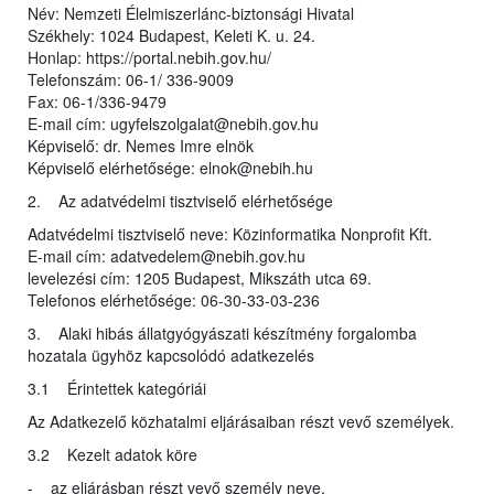
Név: Nemzeti Élelmiszerlánc-biztonsági Hivatal
Székhely: 1024 Budapest, Keleti K. u. 24.
Honlap: https://portal.nebih.gov.hu/
Telefonszám: 06-1/ 336-9009
Fax: 06-1/336-9479
E-mail cím: ugyfelszolgalat@nebih.gov.hu
Képviselő: dr. Nemes Imre elnök
Képviselő elérhetősége: elnok@nebih.hu
2. Az adatvédelmi tisztviselő elérhetősége
Adatvédelmi tisztviselő neve: Közinformatika Nonprofit Kft.
E-mail cím: adatvedelem@nebih.gov.hu
levelezési cím: 1205 Budapest, Mikszáth utca 69.
Telefonos elérhetősége: 06-30-33-03-236
3. Alaki hibás állatgyógyászati készítmény forgalomba
hozatala ügyhöz kapcsolódó adatkezelés
3.1 Érintettek kategóriái
Az Adatkezelő közhatalmi eljárásaiban részt vevő személyek.
3.2 Kezelt adatok köre
- az eljárásban részt vevő személy neve,