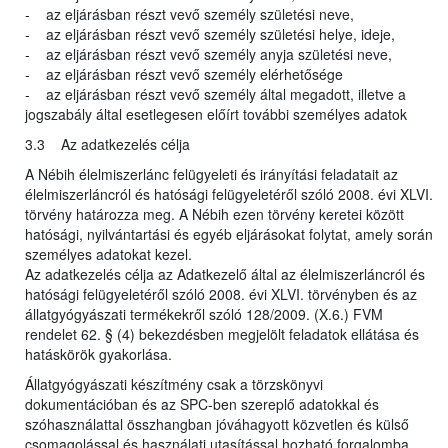
- az eljárásban részt vevő személy születési neve,
- az eljárásban részt vevő személy születési helye, ideje,
- az eljárásban részt vevő személy anyja születési neve,
- az eljárásban részt vevő személy elérhetősége
- az eljárásban részt vevő személy által megadott, illetve a
jogszabály által esetlegesen előírt további személyes adatok
3.3 Az adatkezelés célja
A Nébih élelmiszerlánc felügyeleti és irányítási feladatait az
élelmiszerláncról és hatósági felügyeletéről szóló 2008. évi XLVI.
törvény határozza meg. A Nébih ezen törvény keretei között
hatósági, nyilvántartási és egyéb eljárásokat folytat, amely során
személyes adatokat kezel.
Az adatkezelés célja az Adatkezelő által az élelmiszerláncról és
hatósági felügyeletéről szóló 2008. évi XLVI. törvényben és az
állatgyógyászati termékekről szóló 128/2009. (X.6.) FVM
rendelet 62. § (4) bekezdésben megjelölt feladatok ellátása és
hatáskörök gyakorlása.
Állatgyógyászati készítmény csak a törzskönyvi
dokumentációban és az SPC-ben szereplő adatokkal és
szóhasználattal összhangban jóváhagyott közvetlen és külső
csomagolással és használati utasítással hozható forgalomba.