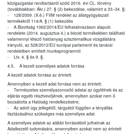
közigazgatási rendtartásról szóló 2016. évi CL. törvény
(továbbiakban: Ákr.) 27. § (2) bekezdése, valamint a 33–34. §;
- 128/2009. (X.6.) FVM rendelet az állatgyógyászati
termékekről 114/A. § (1) bekezdés
- A Bizottság 1062/2014/EU felhatalmazáson alapuló
rendelete (2014. augusztus 4.) a biocid termékekben található
valamennyi létező hatóanyag szisztematikus vizsgálatára
irányuló, az 528/2012/EU európai parlamenti és tanácsi
rendeletben említett munkaprogramról.
- Ltv. 4. § és 9. §.
4.5. A kezelt személyes adatok forrása
A kezelt adatok forrása az érintett.
Amennyiben a kezelt adat forrása nem az érintett:
- Természetes személyazonosító adatai az ügyfélnek és az
eljárás egyéb résztvevőjének, amennyiben azokat nem ő
bocsátotta a Hatóság rendelkezésére;
- Az adott ügy jellegétől, tárgyától függően a tényállás
tisztázásához szükséges más személyes adat.
A személyes adatok az alábbi forrásokból juthatnak az
Adatkezelő tudomására, amennyiben azokat nem az érintett