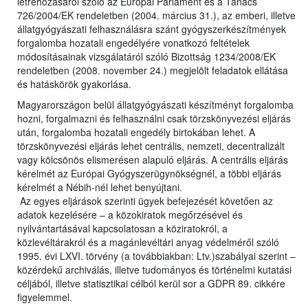
létrehozásáról szóló az Európai Parlament és a Tanács
726/2004/EK rendeletben (2004. március 31.), az emberi, illetve
állatgyógyászati felhasználásra szánt gyógyszerkészítmények
forgalomba hozatali engedélyére vonatkozó feltételek
módosításainak vizsgálatáról szóló Bizottság 1234/2008/EK
rendeletben (2008. november 24.) megjelölt feladatok ellátása
és hatáskörök gyakorlása.
Magyarországon belül állatgyógyászati készítményt forgalomba
hozni, forgalmazni és felhasználni csak törzskönyvezési eljárás
után, forgalomba hozatali engedély birtokában lehet. A
törzskönyvezési eljárás lehet centrális, nemzeti, decentralizált
vagy kölcsönös elismerésen alapuló eljárás. A centrális eljárás
kérelmét az Európai Gyógyszerügynökségnél, a többi eljárás
kérelmét a Nébih-nél lehet benyújtani.
Az egyes eljárások szerinti ügyek befejezését követően az
adatok kezelésére – a közokiratok megőrzésével és
nyilvántartásával kapcsolatosan a köziratokról, a
közlevéltárakról és a magánlevéltári anyag védelméről szóló
1995. évi LXVI. törvény (a továbbiakban: Ltv.)szabályai szerint –
közérdekű archiválás, illetve tudományos és történelmi kutatási
céljából, illetve statisztikai célból kerül sor a GDPR 89. cikkére
figyelemmel.