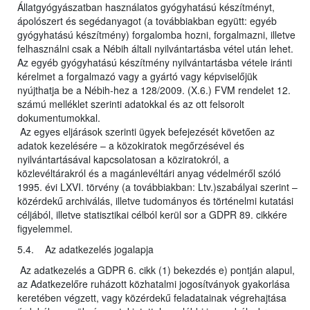
Állatgyógyászatban használatos gyógyhatású készítményt,
ápolószert és segédanyagot (a továbbiakban együtt: egyéb
gyógyhatású készítmény) forgalomba hozni, forgalmazni, illetve
felhasználni csak a Nébih általi nyilvántartásba vétel után lehet.
Az egyéb gyógyhatású készítmény nyilvántartásba vétele iránti
kérelmet a forgalmazó vagy a gyártó vagy képviselőjük
nyújthatja be a Nébih-hez a 128/2009. (X.6.) FVM rendelet 12.
számú melléklet szerinti adatokkal és az ott felsorolt
dokumentumokkal.
Az egyes eljárások szerinti ügyek befejezését követően az
adatok kezelésére – a közokiratok megőrzésével és
nyilvántartásával kapcsolatosan a köziratokról, a
közlevéltárakról és a magánlevéltári anyag védelméről szóló
1995. évi LXVI. törvény (a továbbiakban: Ltv.)szabályai szerint –
közérdekű archiválás, illetve tudományos és történelmi kutatási
céljából, illetve statisztikai célból kerül sor a GDPR 89. cikkére
figyelemmel.
5.4. Az adatkezelés jogalapja
Az adatkezelés a GDPR 6. cikk (1) bekezdés e) pontján alapul,
az Adatkezelőre ruházott közhatalmi jogosítványok gyakorlása
keretében végzett, vagy közérdekű feladatainak végrehajtása