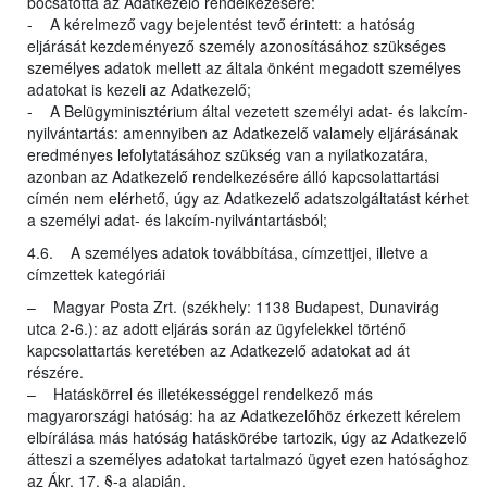
bocsátotta az Adatkezelő rendelkezésére:
- A kérelmező vagy bejelentést tevő érintett: a hatóság
eljárását kezdeményező személy azonosításához szükséges
személyes adatok mellett az általa önként megadott személyes
adatokat is kezeli az Adatkezelő;
- A Belügyminisztérium által vezetett személyi adat- és lakcím-
nyilvántartás: amennyiben az Adatkezelő valamely eljárásának
eredményes lefolytatásához szükség van a nyilatkozatára,
azonban az Adatkezelő rendelkezésére álló kapcsolattartási
címén nem elérhető, úgy az Adatkezelő adatszolgáltatást kérhet
a személyi adat- és lakcím-nyilvántartásból;
4.6. A személyes adatok továbbítása, címzettjei, illetve a
címzettek kategóriái
– Magyar Posta Zrt. (székhely: 1138 Budapest, Dunavirág
utca 2-6.): az adott eljárás során az ügyfelekkel történő
kapcsolattartás keretében az Adatkezelő adatokat ad át
részére.
– Hatáskörrel és illetékességgel rendelkező más
magyarországi hatóság: ha az Adatkezelőhöz érkezett kérelem
elbírálása más hatóság hatáskörébe tartozik, úgy az Adatkezelő
átteszi a személyes adatokat tartalmazó ügyet ezen hatósághoz
az Ákr. 17. §-a alapján.