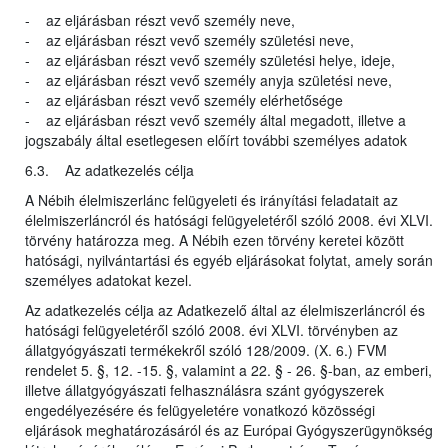
- az eljárásban részt vevő személy neve,
- az eljárásban részt vevő személy születési neve,
- az eljárásban részt vevő személy születési helye, ideje,
- az eljárásban részt vevő személy anyja születési neve,
- az eljárásban részt vevő személy elérhetősége
- az eljárásban részt vevő személy által megadott, illetve a
jogszabály által esetlegesen előírt további személyes adatok
6.3. Az adatkezelés célja
A Nébih élelmiszerlánc felügyeleti és irányítási feladatait az
élelmiszerláncról és hatósági felügyeletéről szóló 2008. évi XLVI.
törvény határozza meg. A Nébih ezen törvény keretei között
hatósági, nyilvántartási és egyéb eljárásokat folytat, amely során
személyes adatokat kezel.
Az adatkezelés célja az Adatkezelő által az élelmiszerláncról és
hatósági felügyeletéről szóló 2008. évi XLVI. törvényben az
állatgyógyászati termékekről szóló 128/2009. (X. 6.) FVM
rendelet 5. §, 12. -15. §, valamint a 22. § - 26. §-ban, az emberi,
illetve állatgyógyászati felhasználásra szánt gyógyszerek
engedélyezésére és felügyeletére vonatkozó közösségi
eljárások meghatározásáról és az Európai Gyógyszerügynökség