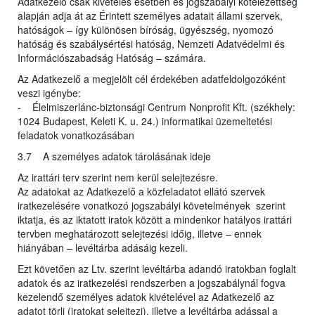
Adatkezelő csak kivételes esetben és jogszabályi kötelezettség
alapján adja át az Érintett személyes adatait állami szervek,
hatóságok – így különösen bíróság, ügyészség, nyomozó
hatóság és szabálysértési hatóság, Nemzeti Adatvédelmi és
Információszabadság Hatóság – számára.
Az Adatkezelő a megjelölt cél érdekében adatfeldolgozóként
veszi igénybe:
- Élelmiszerlánc-biztonsági Centrum Nonprofit Kft. (székhely:
1024 Budapest, Keleti K. u. 24.) informatikai üzemeltetési
feladatok vonatkozásában
3.7 A személyes adatok tárolásának ideje
Az irattári terv szerint nem kerül selejtezésre.
Az adatokat az Adatkezelő a közfeladatot ellátó szervek
iratkezelésére vonatkozó jogszabályi követelmények szerint
iktatja, és az iktatott iratok között a mindenkor hatályos irattári
tervben meghatározott selejtezési időig, illetve – ennek
hiányában – levéltárba adásáig kezeli.
Ezt követően az Ltv. szerint levéltárba adandó iratokban foglalt
adatok és az iratkezelési rendszerben a jogszabálynál fogva
kezelendő személyes adatok kivételével az Adatkezelő az
adatot törli (iratokat selejtezi), illetve a levéltárba adással a