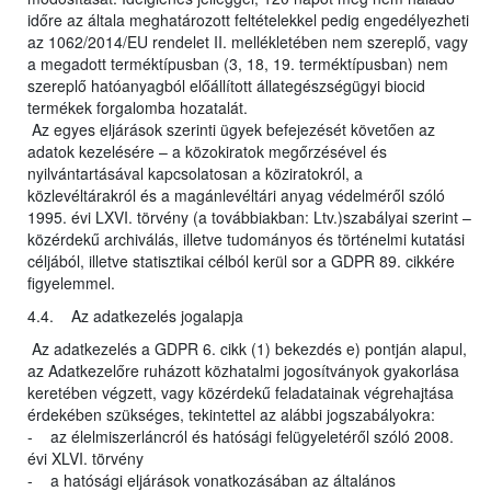
időre az általa meghatározott feltételekkel pedig engedélyezheti
az 1062/2014/EU rendelet II. mellékletében nem szereplő, vagy
a megadott terméktípusban (3, 18, 19. terméktípusban) nem
szereplő hatóanyagból előállított állategészségügyi biocid
termékek forgalomba hozatalát.
Az egyes eljárások szerinti ügyek befejezését követően az
adatok kezelésére – a közokiratok megőrzésével és
nyilvántartásával kapcsolatosan a köziratokról, a
közlevéltárakról és a magánlevéltári anyag védelméről szóló
1995. évi LXVI. törvény (a továbbiakban: Ltv.)szabályai szerint –
közérdekű archiválás, illetve tudományos és történelmi kutatási
céljából, illetve statisztikai célból kerül sor a GDPR 89. cikkére
figyelemmel.
4.4. Az adatkezelés jogalapja
Az adatkezelés a GDPR 6. cikk (1) bekezdés e) pontján alapul,
az Adatkezelőre ruházott közhatalmi jogosítványok gyakorlása
keretében végzett, vagy közérdekű feladatainak végrehajtása
érdekében szükséges, tekintettel az alábbi jogszabályokra:
- az élelmiszerláncról és hatósági felügyeletéről szóló 2008.
évi XLVI. törvény
- a hatósági eljárások vonatkozásában az általános