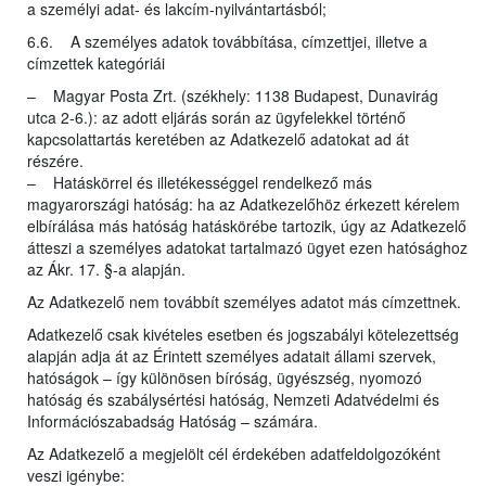
a személyi adat- és lakcím-nyilvántartásból;
6.6. A személyes adatok továbbítása, címzettjei, illetve a
címzettek kategóriái
– Magyar Posta Zrt. (székhely: 1138 Budapest, Dunavirág
utca 2-6.): az adott eljárás során az ügyfelekkel történő
kapcsolattartás keretében az Adatkezelő adatokat ad át
részére.
– Hatáskörrel és illetékességgel rendelkező más
magyarországi hatóság: ha az Adatkezelőhöz érkezett kérelem
elbírálása más hatóság hatáskörébe tartozik, úgy az Adatkezelő
átteszi a személyes adatokat tartalmazó ügyet ezen hatósághoz
az Ákr. 17. §-a alapján.
Az Adatkezelő nem továbbít személyes adatot más címzettnek.
Adatkezelő csak kivételes esetben és jogszabályi kötelezettség
alapján adja át az Érintett személyes adatait állami szervek,
hatóságok – így különösen bíróság, ügyészség, nyomozó
hatóság és szabálysértési hatóság, Nemzeti Adatvédelmi és
Információszabadság Hatóság – számára.
Az Adatkezelő a megjelölt cél érdekében adatfeldolgozóként
veszi igénybe: