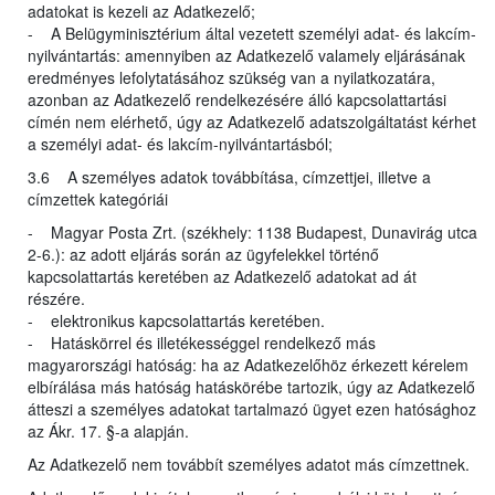
adatokat is kezeli az Adatkezelő;
- A Belügyminisztérium által vezetett személyi adat- és lakcím-
nyilvántartás: amennyiben az Adatkezelő valamely eljárásának
eredményes lefolytatásához szükség van a nyilatkozatára,
azonban az Adatkezelő rendelkezésére álló kapcsolattartási
címén nem elérhető, úgy az Adatkezelő adatszolgáltatást kérhet
a személyi adat- és lakcím-nyilvántartásból;
3.6 A személyes adatok továbbítása, címzettjei, illetve a
címzettek kategóriái
- Magyar Posta Zrt. (székhely: 1138 Budapest, Dunavirág utca
2-6.): az adott eljárás során az ügyfelekkel történő
kapcsolattartás keretében az Adatkezelő adatokat ad át
részére.
- elektronikus kapcsolattartás keretében.
- Hatáskörrel és illetékességgel rendelkező más
magyarországi hatóság: ha az Adatkezelőhöz érkezett kérelem
elbírálása más hatóság hatáskörébe tartozik, úgy az Adatkezelő
átteszi a személyes adatokat tartalmazó ügyet ezen hatósághoz
az Ákr. 17. §-a alapján.
Az Adatkezelő nem továbbít személyes adatot más címzettnek.