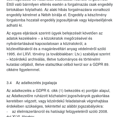
Ettől való bármilyen eltérés esetén a forgalmazás csak engedély
birtokában folytatható. Az alaki hibás forgalmazásra vonatkozó
engedély kérelmet a Nébih bírálja el. Engedély a készítmény
forgalomba hozatali engedély jogosultjának vagy képviselőjének
adható ki.
Az egyes eljárások szerinti ügyek befejezését követően az
adatok kezelésére – a közokiratok megőrzésével és
nyilvántartásával kapcsolatosan a köziratokról, a
közlevéltárakról és a magánlevéltári anyag védelméről szóló
1995. évi LXVI. törvény (a továbbiakban: Ltv.) szabályai szerint
– közérdekű archiválás, illetve tudományos és történelmi
kutatási céljából, illetve statisztikai célból kerül sor a GDPR 89.
cikkére figyelemmel.
3.4 Az adatkezelés jogalapja
Az adatkezelés a GDPR 6. cikk (1) bekezdés e) pontján alapul,
az Adatkezelőre ruházott közhatalmi jogosítványok gyakorlása
keretében végzett, vagy közérdekű feladatainak végrehajtása
érdekében szükséges, tekintettel az alábbi jogszabályokra:
- az élelmiszerláncról és hatósági felügyeletéről szóló 2008.
évi XLVI. törvény