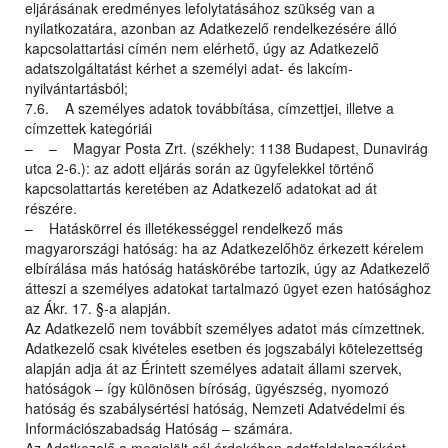
eljárásának eredményes lefolytatásához szükség van a
nyilatkozatára, azonban az Adatkezelő rendelkezésére álló
kapcsolattartási címén nem elérhető, úgy az Adatkezelő
adatszolgáltatást kérhet a személyi adat- és lakcím-
nyilvántartásból;
7.6. A személyes adatok továbbítása, címzettjei, illetve a
címzettek kategóriái
– – Magyar Posta Zrt. (székhely: 1138 Budapest, Dunavirág
utca 2-6.): az adott eljárás során az ügyfelekkel történő
kapcsolattartás keretében az Adatkezelő adatokat ad át
részére.
– Hatáskörrel és illetékességgel rendelkező más
magyarországi hatóság: ha az Adatkezelőhöz érkezett kérelem
elbírálása más hatóság hatáskörébe tartozik, úgy az Adatkezelő
átteszi a személyes adatokat tartalmazó ügyet ezen hatósághoz
az Ákr. 17. §-a alapján.
Az Adatkezelő nem továbbít személyes adatot más címzettnek.
Adatkezelő csak kivételes esetben és jogszabályi kötelezettség
alapján adja át az Érintett személyes adatait állami szervek,
hatóságok – így különösen bíróság, ügyészség, nyomozó
hatóság és szabálysértési hatóság, Nemzeti Adatvédelmi és
Információszabadság Hatóság – számára.