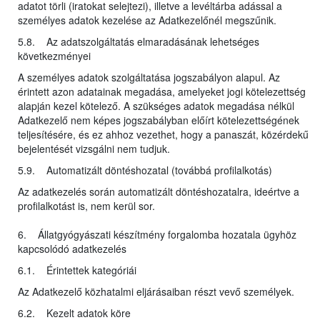
adatot törli (iratokat selejtezi), illetve a levéltárba adással a
személyes adatok kezelése az Adatkezelőnél megszűnik.
5.8. Az adatszolgáltatás elmaradásának lehetséges
következményei
A személyes adatok szolgáltatása jogszabályon alapul. Az
érintett azon adatainak megadása, amelyeket jogi kötelezettség
alapján kezel kötelező. A szükséges adatok megadása nélkül
Adatkezelő nem képes jogszabályban előírt kötelezettségének
teljesítésére, és ez ahhoz vezethet, hogy a panaszát, közérdekű
bejelentését vizsgálni nem tudjuk.
5.9. Automatizált döntéshozatal (továbbá profilalkotás)
Az adatkezelés során automatizált döntéshozatalra, ideértve a
profilalkotást is, nem kerül sor.
6. Állatgyógyászati készítmény forgalomba hozatala ügyhöz
kapcsolódó adatkezelés
6.1. Érintettek kategóriái
Az Adatkezelő közhatalmi eljárásaiban részt vevő személyek.
6.2. Kezelt adatok köre