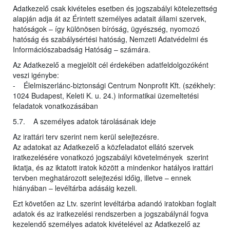
Adatkezelő csak kivételes esetben és jogszabályi kötelezettség
alapján adja át az Érintett személyes adatait állami szervek,
hatóságok – így különösen bíróság, ügyészség, nyomozó
hatóság és szabálysértési hatóság, Nemzeti Adatvédelmi és
Információszabadság Hatóság – számára.
Az Adatkezelő a megjelölt cél érdekében adatfeldolgozóként
veszi igénybe:
- Élelmiszerlánc-biztonsági Centrum Nonprofit Kft. (székhely:
1024 Budapest, Keleti K. u. 24.) informatikai üzemeltetési
feladatok vonatkozásában
5.7. A személyes adatok tárolásának ideje
Az irattári terv szerint nem kerül selejtezésre.
Az adatokat az Adatkezelő a közfeladatot ellátó szervek
iratkezelésére vonatkozó jogszabályi követelmények szerint
iktatja, és az iktatott iratok között a mindenkor hatályos irattári
tervben meghatározott selejtezési időig, illetve – ennek
hiányában – levéltárba adásáig kezeli.
Ezt követően az Ltv. szerint levéltárba adandó iratokban foglalt
adatok és az iratkezelési rendszerben a jogszabálynál fogva
kezelendő személyes adatok kivételével az Adatkezelő az