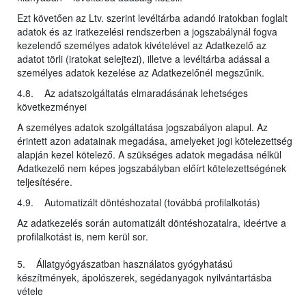
Ezt követően az Ltv. szerint levéltárba adandó iratokban foglalt
adatok és az iratkezelési rendszerben a jogszabálynál fogva
kezelendő személyes adatok kivételével az Adatkezelő az
adatot törli (iratokat selejtezi), illetve a levéltárba adással a
személyes adatok kezelése az Adatkezelőnél megszűnik.
4.8. Az adatszolgáltatás elmaradásának lehetséges
következményei
A személyes adatok szolgáltatása jogszabályon alapul. Az
érintett azon adatainak megadása, amelyeket jogi kötelezettség
alapján kezel kötelező. A szükséges adatok megadása nélkül
Adatkezelő nem képes jogszabályban előírt kötelezettségének
teljesítésére.
4.9. Automatizált döntéshozatal (továbbá profilalkotás)
Az adatkezelés során automatizált döntéshozatalra, ideértve a
profilalkotást is, nem kerül sor.
5. Állatgyógyászatban használatos gyógyhatású
készítmények, ápolószerek, segédanyagok nyilvántartásba
vétele