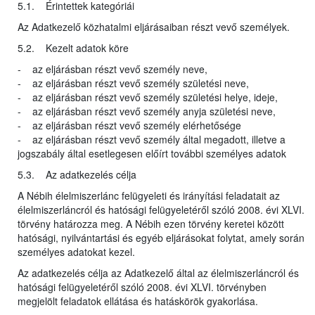
5.1. Érintettek kategóriái
Az Adatkezelő közhatalmi eljárásaiban részt vevő személyek.
5.2. Kezelt adatok köre
- az eljárásban részt vevő személy neve,
- az eljárásban részt vevő személy születési neve,
- az eljárásban részt vevő személy születési helye, ideje,
- az eljárásban részt vevő személy anyja születési neve,
- az eljárásban részt vevő személy elérhetősége
- az eljárásban részt vevő személy által megadott, illetve a
jogszabály által esetlegesen előírt további személyes adatok
5.3. Az adatkezelés célja
A Nébih élelmiszerlánc felügyeleti és irányítási feladatait az
élelmiszerláncról és hatósági felügyeletéről szóló 2008. évi XLVI.
törvény határozza meg. A Nébih ezen törvény keretei között
hatósági, nyilvántartási és egyéb eljárásokat folytat, amely során
személyes adatokat kezel.
Az adatkezelés célja az Adatkezelő által az élelmiszerláncról és
hatósági felügyeletéről szóló 2008. évi XLVI. törvényben
megjelölt feladatok ellátása és hatáskörök gyakorlása.