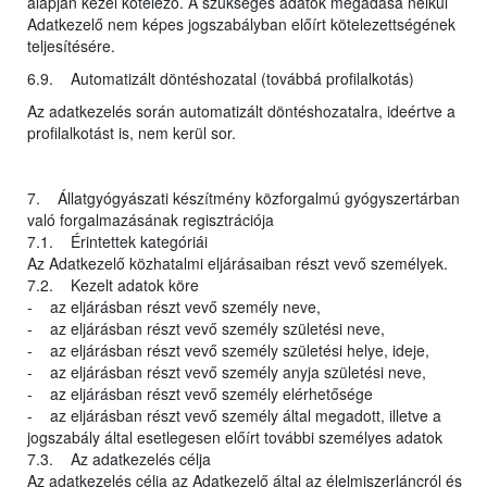
alapján kezel kötelező. A szükséges adatok megadása nélkül
Adatkezelő nem képes jogszabályban előírt kötelezettségének
teljesítésére.
6.9. Automatizált döntéshozatal (továbbá profilalkotás)
Az adatkezelés során automatizált döntéshozatalra, ideértve a
profilalkotást is, nem kerül sor.
7. Állatgyógyászati készítmény közforgalmú gyógyszertárban
való forgalmazásának regisztrációja
7.1. Érintettek kategóriái
Az Adatkezelő közhatalmi eljárásaiban részt vevő személyek.
7.2. Kezelt adatok köre
- az eljárásban részt vevő személy neve,
- az eljárásban részt vevő személy születési neve,
- az eljárásban részt vevő személy születési helye, ideje,
- az eljárásban részt vevő személy anyja születési neve,
- az eljárásban részt vevő személy elérhetősége
- az eljárásban részt vevő személy által megadott, illetve a
jogszabály által esetlegesen előírt további személyes adatok
7.3. Az adatkezelés célja
Az adatkezelés célja az Adatkezelő által az élelmiszerláncról és