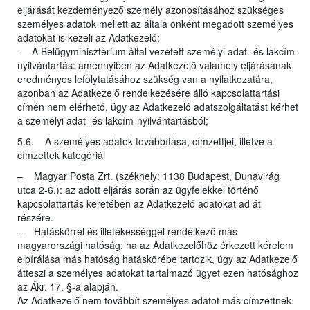
eljárását kezdeményező személy azonosításához szükséges
személyes adatok mellett az általa önként megadott személyes
adatokat is kezeli az Adatkezelő;
- A Belügyminisztérium által vezetett személyi adat- és lakcím-
nyilvántartás: amennyiben az Adatkezelő valamely eljárásának
eredményes lefolytatásához szükség van a nyilatkozatára,
azonban az Adatkezelő rendelkezésére álló kapcsolattartási
címén nem elérhető, úgy az Adatkezelő adatszolgáltatást kérhet
a személyi adat- és lakcím-nyilvántartásból;
5.6. A személyes adatok továbbítása, címzettjei, illetve a
címzettek kategóriái
– Magyar Posta Zrt. (székhely: 1138 Budapest, Dunavirág
utca 2-6.): az adott eljárás során az ügyfelekkel történő
kapcsolattartás keretében az Adatkezelő adatokat ad át
részére.
– Hatáskörrel és illetékességgel rendelkező más
magyarországi hatóság: ha az Adatkezelőhöz érkezett kérelem
elbírálása más hatóság hatáskörébe tartozik, úgy az Adatkezelő
átteszi a személyes adatokat tartalmazó ügyet ezen hatósághoz
az Ákr. 17. §-a alapján.
Az Adatkezelő nem továbbít személyes adatot más címzettnek.