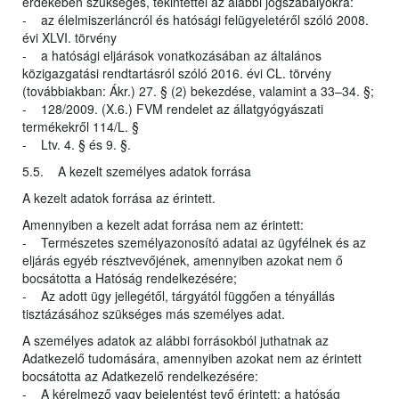
érdekében szükséges, tekintettel az alábbi jogszabályokra:
- az élelmiszerláncról és hatósági felügyeletéről szóló 2008.
évi XLVI. törvény
- a hatósági eljárások vonatkozásában az általános
közigazgatási rendtartásról szóló 2016. évi CL. törvény
(továbbiakban: Ákr.) 27. § (2) bekezdése, valamint a 33–34. §;
- 128/2009. (X.6.) FVM rendelet az állatgyógyászati
termékekről 114/L. §
- Ltv. 4. § és 9. §.
5.5. A kezelt személyes adatok forrása
A kezelt adatok forrása az érintett.
Amennyiben a kezelt adat forrása nem az érintett:
- Természetes személyazonosító adatai az ügyfélnek és az
eljárás egyéb résztvevőjének, amennyiben azokat nem ő
bocsátotta a Hatóság rendelkezésére;
- Az adott ügy jellegétől, tárgyától függően a tényállás
tisztázásához szükséges más személyes adat.
A személyes adatok az alábbi forrásokból juthatnak az
Adatkezelő tudomására, amennyiben azokat nem az érintett
bocsátotta az Adatkezelő rendelkezésére:
- A kérelmező vagy bejelentést tevő érintett: a hatóság