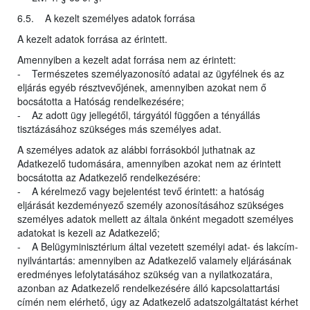
6.5. A kezelt személyes adatok forrása
A kezelt adatok forrása az érintett.
Amennyiben a kezelt adat forrása nem az érintett:
- Természetes személyazonosító adatai az ügyfélnek és az
eljárás egyéb résztvevőjének, amennyiben azokat nem ő
bocsátotta a Hatóság rendelkezésére;
- Az adott ügy jellegétől, tárgyától függően a tényállás
tisztázásához szükséges más személyes adat.
A személyes adatok az alábbi forrásokból juthatnak az
Adatkezelő tudomására, amennyiben azokat nem az érintett
bocsátotta az Adatkezelő rendelkezésére:
- A kérelmező vagy bejelentést tevő érintett: a hatóság
eljárását kezdeményező személy azonosításához szükséges
személyes adatok mellett az általa önként megadott személyes
adatokat is kezeli az Adatkezelő;
- A Belügyminisztérium által vezetett személyi adat- és lakcím-
nyilvántartás: amennyiben az Adatkezelő valamely eljárásának
eredményes lefolytatásához szükség van a nyilatkozatára,
azonban az Adatkezelő rendelkezésére álló kapcsolattartási
címén nem elérhető, úgy az Adatkezelő adatszolgáltatást kérhet