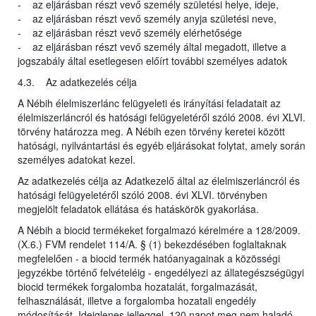
- az eljárásban részt vevő személy születési helye, ideje,
- az eljárásban részt vevő személy anyja születési neve,
- az eljárásban részt vevő személy elérhetősége
- az eljárásban részt vevő személy által megadott, illetve a
jogszabály által esetlegesen előírt további személyes adatok
4.3. Az adatkezelés célja
A Nébih élelmiszerlánc felügyeleti és irányítási feladatait az
élelmiszerláncról és hatósági felügyeletéről szóló 2008. évi XLVI.
törvény határozza meg. A Nébih ezen törvény keretei között
hatósági, nyilvántartási és egyéb eljárásokat folytat, amely során
személyes adatokat kezel.
Az adatkezelés célja az Adatkezelő által az élelmiszerláncról és
hatósági felügyeletéről szóló 2008. évi XLVI. törvényben
megjelölt feladatok ellátása és hatáskörök gyakorlása.
A Nébih a biocid termékeket forgalmazó kérelmére a 128/2009.
(X.6.) FVM rendelet 114/A. § (1) bekezdésében foglaltaknak
megfelelően - a biocid termék hatóanyagainak a közösségi
jegyzékbe történő felvételéig - engedélyezi az állategészségügyi
biocid termékek forgalomba hozatalát, forgalmazását,
felhasználását, illetve a forgalomba hozatali engedély
módosítását. Ideiglenes jelleggel, 120 napot meg nem haladó