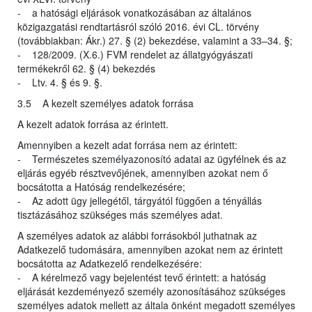
- a hatósági eljárások vonatkozásában az általános
közigazgatási rendtartásról szóló 2016. évi CL. törvény
(továbbiakban: Ákr.) 27. § (2) bekezdése, valamint a 33–34. §;
- 128/2009. (X.6.) FVM rendelet az állatgyógyászati
termékekről 62. § (4) bekezdés
- Ltv. 4. § és 9. §.
3.5 A kezelt személyes adatok forrása
A kezelt adatok forrása az érintett.
Amennyiben a kezelt adat forrása nem az érintett:
- Természetes személyazonosító adatai az ügyfélnek és az
eljárás egyéb résztvevőjének, amennyiben azokat nem ő
bocsátotta a Hatóság rendelkezésére;
- Az adott ügy jellegétől, tárgyától függően a tényállás
tisztázásához szükséges más személyes adat.
A személyes adatok az alábbi forrásokból juthatnak az
Adatkezelő tudomására, amennyiben azokat nem az érintett
bocsátotta az Adatkezelő rendelkezésére:
- A kérelmező vagy bejelentést tevő érintett: a hatóság
eljárását kezdeményező személy azonosításához szükséges
személyes adatok mellett az általa önként megadott személyes