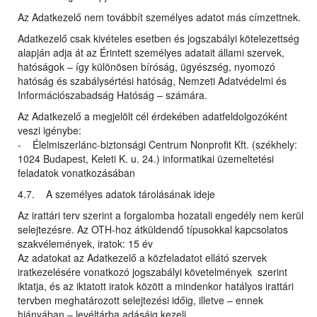
Az Adatkezelő nem továbbít személyes adatot más címzettnek.
Adatkezelő csak kivételes esetben és jogszabályi kötelezettség
alapján adja át az Érintett személyes adatait állami szervek,
hatóságok – így különösen bíróság, ügyészség, nyomozó
hatóság és szabálysértési hatóság, Nemzeti Adatvédelmi és
Információszabadság Hatóság – számára.
Az Adatkezelő a megjelölt cél érdekében adatfeldolgozóként
veszi igénybe:
- Élelmiszerlánc-biztonsági Centrum Nonprofit Kft. (székhely:
1024 Budapest, Keleti K. u. 24.) informatikai üzemeltetési
feladatok vonatkozásában
4.7. A személyes adatok tárolásának ideje
Az irattári terv szerint a forgalomba hozatali engedély nem kerül
selejtezésre. Az OTH-hoz átküldendő típusokkal kapcsolatos
szakvélemények, iratok: 15 év
Az adatokat az Adatkezelő a közfeladatot ellátó szervek
iratkezelésére vonatkozó jogszabályi követelmények szerint
iktatja, és az iktatott iratok között a mindenkor hatályos irattári
tervben meghatározott selejtezési időig, illetve – ennek
hiányában – levéltárba adásáig kezeli.