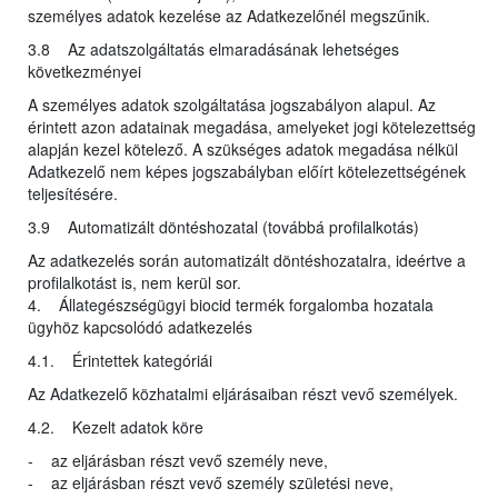
személyes adatok kezelése az Adatkezelőnél megszűnik.
3.8 Az adatszolgáltatás elmaradásának lehetséges
következményei
A személyes adatok szolgáltatása jogszabályon alapul. Az
érintett azon adatainak megadása, amelyeket jogi kötelezettség
alapján kezel kötelező. A szükséges adatok megadása nélkül
Adatkezelő nem képes jogszabályban előírt kötelezettségének
teljesítésére.
3.9 Automatizált döntéshozatal (továbbá profilalkotás)
Az adatkezelés során automatizált döntéshozatalra, ideértve a
profilalkotást is, nem kerül sor.
4. Állategészségügyi biocid termék forgalomba hozatala
ügyhöz kapcsolódó adatkezelés
4.1. Érintettek kategóriái
Az Adatkezelő közhatalmi eljárásaiban részt vevő személyek.
4.2. Kezelt adatok köre
- az eljárásban részt vevő személy neve,
- az eljárásban részt vevő személy születési neve,