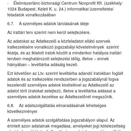
- Élelmiszerlánc-biztonsági Centrum Nonprofit Kft. (székhely:
1024 Budapest, Keleti K. u. 24.) informatikai üzemeltetési
feladatok vonatkozásában
6.7. A személyes adatok tárolásának ideje
Az irattári terv szerint nem kerül selejtezésre.
Az adatokat az Adatkezelő a közfeladatot ellátó szervek
iratkezelésére vonatkozó jogszabályi követelmények szerint
iktatja, és az iktatott iratok között a mindenkor hatályos irattári
tervben meghatározott selejtezési időig, illetve – ennek
hiányában – levéltárba adásáig kezeli.
Ezt követően az Ltv. szerint levéltárba adandó iratokban foglalt
adatok és az iratkezelési rendszerben a jogszabálynál fogva
kezelendő személyes adatok kivételével az Adatkezelő az
adatot törli (iratokat selejtezi), illetve a levéltárba adással a
személyes adatok kezelése az Adatkezelőnél megszűnik.
6.8. Az adatszolgáltatás elmaradásának lehetséges
következményei
A személyes adatok szolgáltatása jogszabályon alapul. Az
érintett azon adatainak megadása, amelyeket jogi kötelezettség