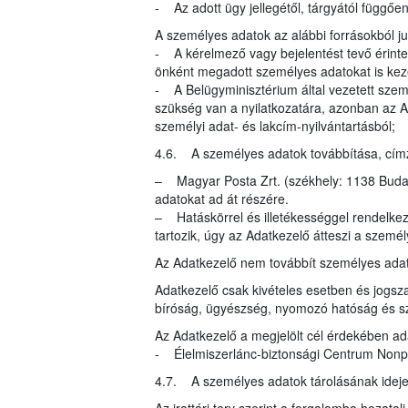
- Az adott ügy jellegétől, tárgyától függő
A személyes adatok az alábbi forrásokból 
- A kérelmező vagy bejelentést tevő érinte
önként megadott személyes adatokat is kez
- A Belügyminisztérium által vezetett szem
szükség van a nyilatkozatára, azonban az A
személyi adat- és lakcím-nyilvántartásból;
4.6. A személyes adatok továbbítása, címzet
– Magyar Posta Zrt. (székhely: 1138 Budape
adatokat ad át részére.
– Hatáskörrel és illetékességgel rendelke
tartozik, úgy az Adatkezelő átteszi a szemé
Az Adatkezelő nem továbbít személyes ada
Adatkezelő csak kivételes esetben és jogsza
bíróság, ügyészség, nyomozó hatóság és s
Az Adatkezelő a megjelölt cél érdekében ad
- Élelmiszerlánc-biztonsági Centrum Nonprof
4.7. A személyes adatok tárolásának idej