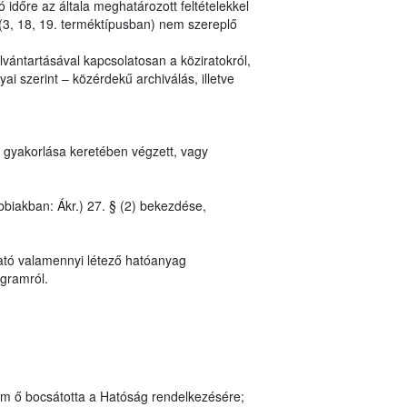
 időre az általa meghatározott feltételekkel
(3, 18, 19. terméktípusban) nem szereplő
vántartásával kapcsolatosan a köziratokról,
ai szerint – közérdekű archiválás, illetve
 gyakorlása keretében végzett, vagy
bbiakban: Ákr.) 27. § (2) bekezdése,
ató valamennyi létező hatóanyag
ogramról.
em ő bocsátotta a Hatóság rendelkezésére;