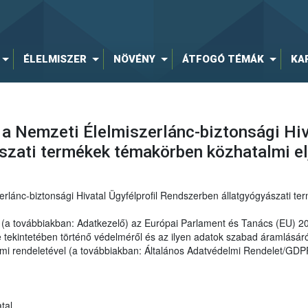
ÉLELMISZER
NÖVÉNY
ÁTFOGÓ TÉMÁK
KA
 a Nemzeti Élelmiszerlánc-biztonsági Hiv
szati termékek témakörben közhatalmi e
erlánc-biztonsági Hivatal Ügyfélprofil Rendszerben állatgyógyászati t
al (a továbbiakban: Adatkezelő) az Európai Parlament és Tanács (EU) 
ekintetében történő védelméről és az ilyen adatok szabad áramlásáról
elmi rendeletével (a továbbiakban: Általános Adatvédelmi Rendelet/GDP
tal