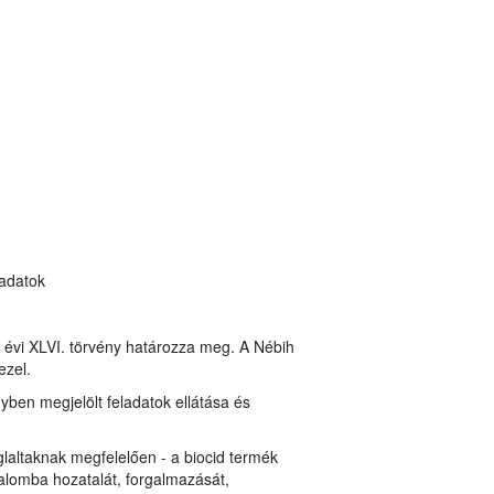
 adatok
8. évi XLVI. törvény határozza meg. A Nébih
ezel.
nyben megjelölt feladatok ellátása és
laltaknak megfelelően - a biocid termék
alomba hozatalát, forgalmazását,