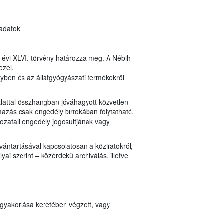
 adatok
8. évi XLVI. törvény határozza meg. A Nébih
ezel.
ényben és az állatgyógyászati termékekről
lattal összhangban jóváhagyott közvetlen
mazás csak engedély birtokában folytatható.
ozatali engedély jogosultjának vagy
vántartásával kapcsolatosan a köziratokról,
ai szerint – közérdekű archiválás, illetve
 gyakorlása keretében végzett, vagy