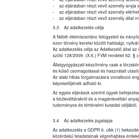
- az eljárásban részt vevő személy anyja s
- az eljárásban részt vevő személy elérhe
- az eljárásban részt vevő személy által me
3.3 Az adatkezelés célja
A Nébih élelmiszerlánc felügyeleti és irányí
ezen törvény keretei között hatósági, nyilvá
Az adatkezelés célja az Adatkezelő által az 
szóló 128/2009. (X.6.) FVM rendelet 62. § (
Állatgyógyászati készítmény csak a törzsk
és külső csomagolással és használati utasít
Az alaki hibás forgalmazásra vonatkozó eng
képviselőjének adható ki.
Az egyes eljárások szerinti ügyek befejezés
a közlevéltárakról és a magánlevéltári anyag
tudományos és történelmi kutatási céljából, i
3.4 Az adatkezelés jogalapja
Az adatkezelés a GDPR 6. cikk (1) bekezdés
közérdekű feladatainak végrehajtása érdeké