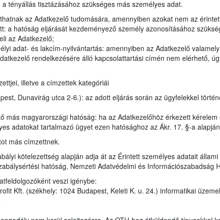
en a tényállás tisztázásához szükséges más személyes adat.
juthatnak az Adatkezelő tudomására, amennyiben azokat nem az érintet
tt: a hatóság eljárását kezdeményező személy azonosításához szükség
eli az Adatkezelő;
élyi adat- és lakcím-nyilvántartás: amennyiben az Adatkezelő valamel
datkezelő rendelkezésére álló kapcsolattartási címén nem elérhető, úgy
tjei, illetve a címzettek kategóriái
st, Dunavirág utca 2-6.): az adott eljárás során az ügyfelekkel törté
ző más magyarországi hatóság: ha az Adatkezelőhöz érkezett kérelem
lyes adatokat tartalmazó ügyet ezen hatósághoz az Ákr. 17. §-a alapjá
tot más címzettnek.
bályi kötelezettség alapján adja át az Érintett személyes adatait állam
zabálysértési hatóság, Nemzeti Adatvédelmi és Információszabadság 
atfeldolgozóként veszi igénybe:
it Kft. (székhely: 1024 Budapest, Keleti K. u. 24.) informatikai üzeme
e