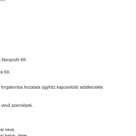
 Nonprofit Kft.
ca 69.
y forgalomba hozatala ügyhöz kapcsolódó adatkezelés
t vevő személyek.
si neve,
i helye, ideje,