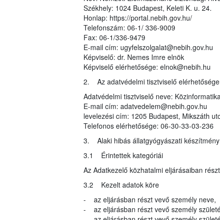
Székhely: 1024 Budapest, Keleti K. u. 24.
Honlap: https://portal.nebih.gov.hu/
Telefonszám: 06-1/ 336-9009
Fax: 06-1/336-9479
E-mail cím: ugyfelszolgalat@nebih.gov.hu
Képviselő: dr. Nemes Imre elnök
Képviselő elérhetősége: elnok@nebih.hu
2. Az adatvédelmi tisztviselő elérhetősége
Adatvédelmi tisztviselő neve: Közinformatika
E-mail cím: adatvedelem@nebih.gov.hu
levelezési cím: 1205 Budapest, Mikszáth ut
Telefonos elérhetősége: 06-30-33-03-236
3. Alaki hibás állatgyógyászati készítmén
3.1 Érintettek kategóriái
Az Adatkezelő közhatalmi eljárásaiban rész
3.2 Kezelt adatok köre
- az eljárásban részt vevő személy neve,
- az eljárásban részt vevő személy születé
- az eljárásban részt vevő személy születés