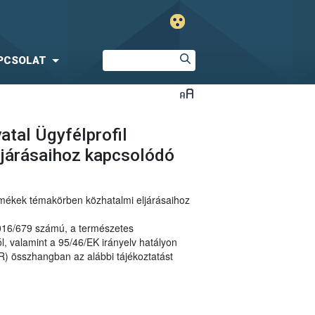
PCSOLAT
atal Ügyfélprofil
ljárásaihoz kapcsolódó
ermékek témakörben közhatalmi eljárásaihoz
2016/679 számú, a természetes
, valamint a 95/46/EK irányelv hatályon
R) összhangban az alábbi tájékoztatást