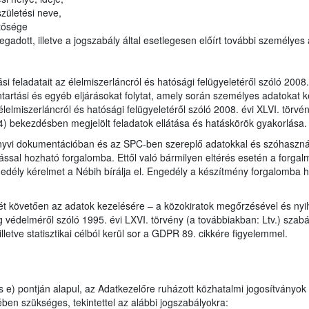
zületési neve,
tősége
gadott, illetve a jogszabály által esetlegesen előírt további személyes
tási feladatait az élelmiszerláncról és hatósági felügyeletéről szóló 200
ntartási és egyéb eljárásokat folytat, amely során személyes adatokat k
élelmiszerláncról és hatósági felügyeletéről szóló 2008. évi XLVI. törv
4) bekezdésben megjelölt feladatok ellátása és hatáskörök gyakorlása.
önyvi dokumentációban és az SPC-ben szereplő adatokkal és szóhaszná
ással hozható forgalomba. Ettől való bármilyen eltérés esetén a forgal
edély kérelmet a Nébih bírálja el. Engedély a készítmény forgalomba h
ét követően az adatok kezelésére – a közokiratok megőrzésével és nyil
 védelméről szóló 1995. évi LXVI. törvény (a továbbiakban: Ltv.) szabály
lletve statisztikai célból kerül sor a GDPR 89. cikkére figyelemmel.
 e) pontján alapul, az Adatkezelőre ruházott közhatalmi jogosítványok
ben szükséges, tekintettel az alábbi jogszabályokra: