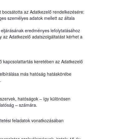
t bocsátotta az Adatkezelő rendelkezésére:
es személyes adatok mellett az általa
y eljárásának eredményes lefolytatásához
 az Adatkezelő adatszolgáltatást kérhet a
nő kapcsolattartás keretében az Adatkezelő
 elbírálása más hatóság hatáskörébe
n.
i szervek, hatóságok – így különösen
Hatóság – számára.
ltetési feladatok vonatkozásában