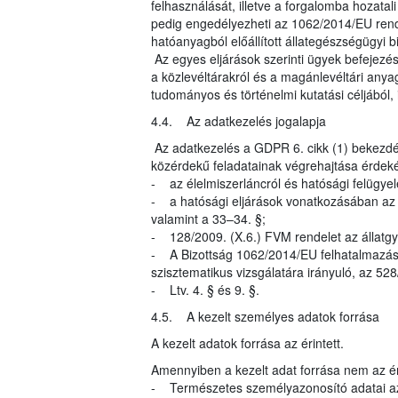
felhasználását, illetve a forgalomba hozatal
pedig engedélyezheti az 1062/2014/EU rende
hatóanyagból előállított állategészségügyi 
Az egyes eljárások szerinti ügyek befejezés
a közlevéltárakról és a magánlevéltári anyag
tudományos és történelmi kutatási céljából, i
4.4. Az adatkezelés jogalapja
Az adatkezelés a GDPR 6. cikk (1) bekezdés
közérdekű feladatainak végrehajtása érdeké
- az élelmiszerláncról és hatósági felügyel
- a hatósági eljárások vonatkozásában az ál
valamint a 33–34. §;
- 128/2009. (X.6.) FVM rendelet az állatgy
- A Bizottság 1062/2014/EU felhatalmazáso
szisztematikus vizsgálatára irányuló, az 5
- Ltv. 4. § és 9. §.
4.5. A kezelt személyes adatok forrása
A kezelt adatok forrása az érintett.
Amennyiben a kezelt adat forrása nem az éri
- Természetes személyazonosító adatai az