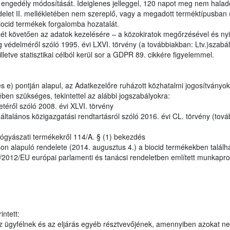
i engedély módosítását. Ideiglenes jelleggel, 120 napot meg nem haladó
let II. mellékletében nem szereplő, vagy a megadott terméktípusban 
biocid termékek forgalomba hozatalát.
ét követően az adatok kezelésére – a közokiratok megőrzésével és nyil
 védelméről szóló 1995. évi LXVI. törvény (a továbbiakban: Ltv.)szabály
lletve statisztikai célból kerül sor a GDPR 89. cikkére figyelemmel.
 e) pontján alapul, az Adatkezelőre ruházott közhatalmi jogosítványok
ben szükséges, tekintettel az alábbi jogszabályokra:
etéről szóló 2008. évi XLVI. törvény
talános közigazgatási rendtartásról szóló 2016. évi CL. törvény (tová
ógyászati termékekről 114/A. § (1) bekezdés
n alapuló rendelete (2014. augusztus 4.) a biocid termékekben találh
28/2012/EU európai parlamenti és tanácsi rendeletben említett munkapr
ntett:
 ügyfélnek és az eljárás egyéb résztvevőjének, amennyiben azokat n