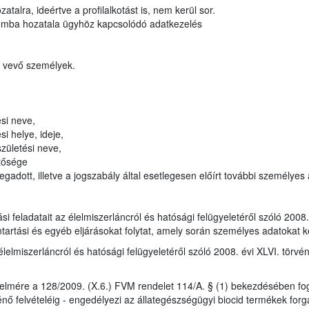
atalra, ideértve a profilalkotást is, nem kerül sor.
lomba hozatala ügyhöz kapcsolódó adatkezelés
t vevő személyek.
si neve,
i helye, ideje,
zületési neve,
tősége
gadott, illetve a jogszabály által esetlegesen előírt további személyes
tási feladatait az élelmiszerláncról és hatósági felügyeletéről szóló 200
ntartási és egyéb eljárásokat folytat, amely során személyes adatokat k
élelmiszerláncról és hatósági felügyeletéről szóló 2008. évi XLVI. törvé
elmére a 128/2009. (X.6.) FVM rendelet 114/A. § (1) bekezdésében fog
nő felvételéig - engedélyezi az állategészségügyi biocid termékek forg