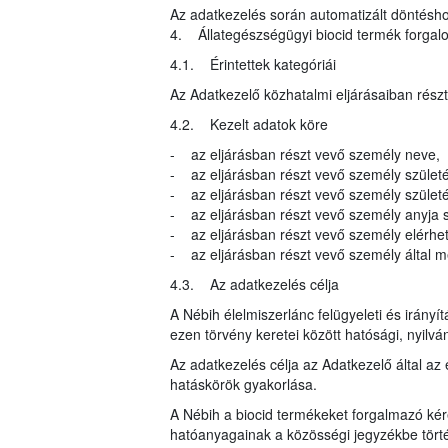
Az adatkezelés során automatizált döntéshoz
4. Állategészségügyi biocid termék forga
4.1. Érintettek kategóriái
Az Adatkezelő közhatalmi eljárásaiban rész
4.2. Kezelt adatok köre
- az eljárásban részt vevő személy neve,
- az eljárásban részt vevő személy születé
- az eljárásban részt vevő személy születés
- az eljárásban részt vevő személy anyja s
- az eljárásban részt vevő személy elérhe
- az eljárásban részt vevő személy által me
4.3. Az adatkezelés célja
A Nébih élelmiszerlánc felügyeleti és irányí
ezen törvény keretei között hatósági, nyilvá
Az adatkezelés célja az Adatkezelő által az 
hatáskörök gyakorlása.
A Nébih a biocid termékeket forgalmazó kér
hatóanyagainak a közösségi jegyzékbe törté