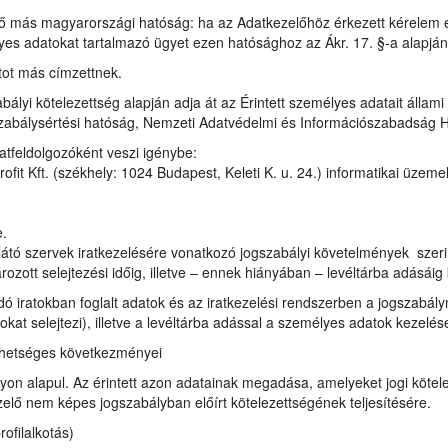
ző más magyarországi hatóság: ha az Adatkezelőhöz érkezett kérelem 
lyes adatokat tartalmazó ügyet ezen hatósághoz az Ákr. 17. §-a alapjá
tot más címzettnek.
bályi kötelezettség alapján adja át az Érintett személyes adatait állam
zabálysértési hatóság, Nemzeti Adatvédelmi és Információszabadság 
atfeldolgozóként veszi igénybe:
it Kft. (székhely: 1024 Budapest, Keleti K. u. 24.) informatikai üzeme
e.
átó szervek iratkezelésére vonatkozó jogszabályi követelmények szerint i
ozott selejtezési időig, illetve – ennek hiányában – levéltárba adásáig 
ndó iratokban foglalt adatok és az iratkezelési rendszerben a jogszabá
ratokat selejtezi), illetve a levéltárba adással a személyes adatok kezel
ehetséges következményei
on alapul. Az érintett azon adatainak megadása, amelyeket jogi kötele
lő nem képes jogszabályban előírt kötelezettségének teljesítésére.
ofilalkotás)