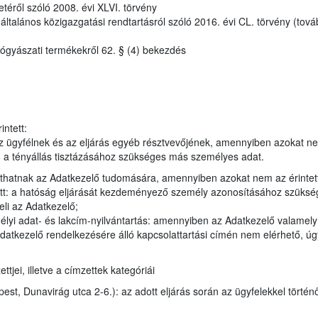
etéről szóló 2008. évi XLVI. törvény
talános közigazgatási rendtartásról szóló 2016. évi CL. törvény (tová
ógyászati termékekről 62. § (4) bekezdés
ntett:
 ügyfélnek és az eljárás egyéb résztvevőjének, amennyiben azokat n
en a tényállás tisztázásához szükséges más személyes adat.
juthatnak az Adatkezelő tudomására, amennyiben azokat nem az érintet
tt: a hatóság eljárását kezdeményező személy azonosításához szükség
eli az Adatkezelő;
élyi adat- és lakcím-nyilvántartás: amennyiben az Adatkezelő valamel
datkezelő rendelkezésére álló kapcsolattartási címén nem elérhető, úgy
jei, illetve a címzettek kategóriái
t, Dunavirág utca 2-6.): az adott eljárás során az ügyfelekkel történ