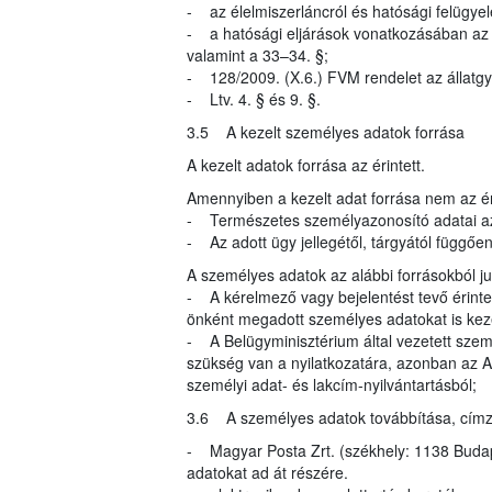
- az élelmiszerláncról és hatósági felügyel
- a hatósági eljárások vonatkozásában az ál
valamint a 33–34. §;
- 128/2009. (X.6.) FVM rendelet az állatgy
- Ltv. 4. § és 9. §.
3.5 A kezelt személyes adatok forrása
A kezelt adatok forrása az érintett.
Amennyiben a kezelt adat forrása nem az éri
- Természetes személyazonosító adatai az
- Az adott ügy jellegétől, tárgyától függő
A személyes adatok az alábbi forrásokból 
- A kérelmező vagy bejelentést tevő érinte
önként megadott személyes adatokat is kez
- A Belügyminisztérium által vezetett szem
szükség van a nyilatkozatára, azonban az A
személyi adat- és lakcím-nyilvántartásból;
3.6 A személyes adatok továbbítása, címzett
- Magyar Posta Zrt. (székhely: 1138 Budapes
adatokat ad át részére.