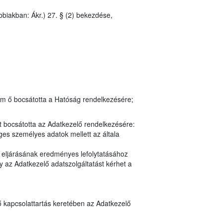
bbiakban: Ákr.) 27. § (2) bekezdése,
em ő bocsátotta a Hatóság rendelkezésére;
t bocsátotta az Adatkezelő rendelkezésére:
es személyes adatok mellett az általa
y eljárásának eredményes lefolytatásához
 az Adatkezelő adatszolgáltatást kérhet a
ő kapcsolattartás keretében az Adatkezelő