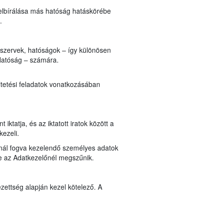
elbírálása más hatóság hatáskörébe
n.
i szervek, hatóságok – így különösen
Hatóság – számára.
ltetési feladatok vonatkozásában
ktatja, és az iktatott iratok között a
kezeli.
lynál fogva kezelendő személyes adatok
ése az Adatkezelőnél megszűnik.
zettség alapján kezel kötelező. A