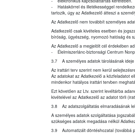
- elektronikus kapcsolattartás keretében.
- Hatáskörrel és illetékességgel rendelke
tartozik, úgy az Adatkezelő átteszi a szemé
Az Adatkezelő nem továbbít személyes ada
Adatkezelő csak kivételes esetben és jogsza
bíróság, ügyészség, nyomozó hatóság és s
Az Adatkezelő a megjelölt cél érdekében ad
- Élelmiszerlánc-biztonsági Centrum Nonprof
3.7 A személyes adatok tárolásának ideje
Az irattári terv szerint nem kerül selejtezésr
Az adatokat az Adatkezelő a közfeladatot ell
mindenkor hatályos irattári tervben meghatár
Ezt követően az Ltv. szerint levéltárba ada
kivételével az Adatkezelő az adatot törli (i
3.8 Az adatszolgáltatás elmaradásának l
A személyes adatok szolgáltatása jogszabály
szükséges adatok megadása nélkül Adatkeze
3.9 Automatizált döntéshozatal (továbbá pr