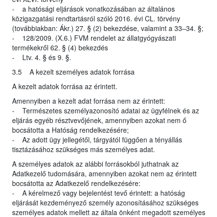
- a hatósági eljárások vonatkozásában az általános
közigazgatási rendtartásról szóló 2016. évi CL. törvény
(továbbiakban: Ákr.) 27. § (2) bekezdése, valamint a 33–34. §;
- 128/2009. (X.6.) FVM rendelet az állatgyógyászati
termékekről 62. § (4) bekezdés
- Ltv. 4. § és 9. §.
3.5 A kezelt személyes adatok forrása
A kezelt adatok forrása az érintett.
Amennyiben a kezelt adat forrása nem az érintett:
- Természetes személyazonosító adatai az ügyfélnek és az
eljárás egyéb résztvevőjének, amennyiben azokat nem ő
bocsátotta a Hatóság rendelkezésére;
- Az adott ügy jellegétől, tárgyától függően a tényállás
tisztázásához szükséges más személyes adat.
A személyes adatok az alábbi forrásokból juthatnak az
Adatkezelő tudomására, amennyiben azokat nem az érintett
bocsátotta az Adatkezelő rendelkezésére:
- A kérelmező vagy bejelentést tevő érintett: a hatóság
eljárását kezdeményező személy azonosításához szükséges
személyes adatok mellett az általa önként megadott személyes