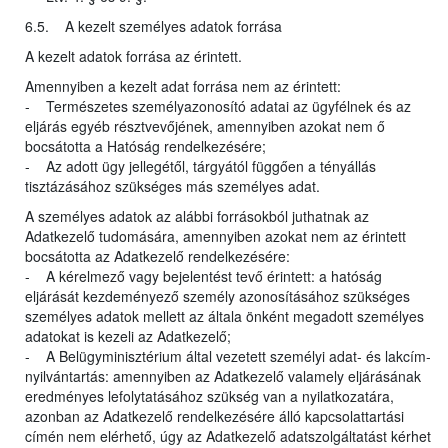
6.5. A kezelt személyes adatok forrása
A kezelt adatok forrása az érintett.
Amennyiben a kezelt adat forrása nem az érintett:
- Természetes személyazonosító adatai az ügyfélnek és az
eljárás egyéb résztvevőjének, amennyiben azokat nem ő
bocsátotta a Hatóság rendelkezésére;
- Az adott ügy jellegétől, tárgyától függően a tényállás
tisztázásához szükséges más személyes adat.
A személyes adatok az alábbi forrásokból juthatnak az
Adatkezelő tudomására, amennyiben azokat nem az érintett
bocsátotta az Adatkezelő rendelkezésére:
- A kérelmező vagy bejelentést tevő érintett: a hatóság
eljárását kezdeményező személy azonosításához szükséges
személyes adatok mellett az általa önként megadott személyes
adatokat is kezeli az Adatkezelő;
- A Belügyminisztérium által vezetett személyi adat- és lakcím-
nyilvántartás: amennyiben az Adatkezelő valamely eljárásának
eredményes lefolytatásához szükség van a nyilatkozatára,
azonban az Adatkezelő rendelkezésére álló kapcsolattartási
címén nem elérhető, úgy az Adatkezelő adatszolgáltatást kérhet