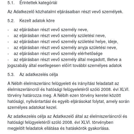
5.1. Érintettek kategóriái
Az Adatkezelő közhatalmi eljárásaiban részt vevő személyek.
5.2. Kezelt adatok köre
- az eljárásban részt vevő személy neve,
- az eljárásban részt vevő személy születési neve,
- az eljárásban részt vevő személy születési helye, ideje,
- az eljárásban részt vevő személy anyja születési neve,
- az eljárásban részt vevő személy elérhetősége
- az eljárásban részt vevő személy által megadott, illetve a
jogszabály által esetlegesen előírt további személyes adatok
5.3. Az adatkezelés célja
A Nébih élelmiszerlánc felügyeleti és irányítási feladatait az
élelmiszerláncról és hatósági felügyeletéről szóló 2008. évi XLVI.
törvény határozza meg. A Nébih ezen törvény keretei között
hatósági, nyilvántartási és egyéb eljárásokat folytat, amely során
személyes adatokat kezel.
Az adatkezelés célja az Adatkezelő által az élelmiszerláncról és
hatósági felügyeletéről szóló 2008. évi XLVI. törvényben
megjelölt feladatok ellátása és hatáskörök gyakorlása.