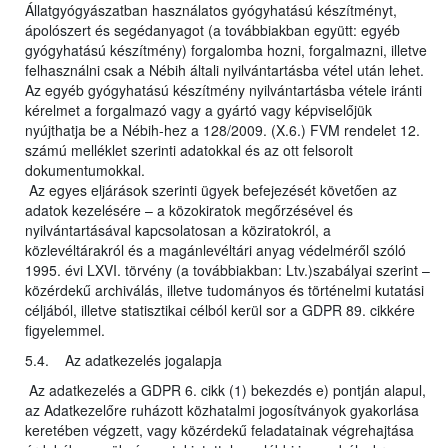
Állatgyógyászatban használatos gyógyhatású készítményt,
ápolószert és segédanyagot (a továbbiakban együtt: egyéb
gyógyhatású készítmény) forgalomba hozni, forgalmazni, illetve
felhasználni csak a Nébih általi nyilvántartásba vétel után lehet.
Az egyéb gyógyhatású készítmény nyilvántartásba vétele iránti
kérelmet a forgalmazó vagy a gyártó vagy képviselőjük
nyújthatja be a Nébih-hez a 128/2009. (X.6.) FVM rendelet 12.
számú melléklet szerinti adatokkal és az ott felsorolt
dokumentumokkal.
Az egyes eljárások szerinti ügyek befejezését követően az
adatok kezelésére – a közokiratok megőrzésével és
nyilvántartásával kapcsolatosan a köziratokról, a
közlevéltárakról és a magánlevéltári anyag védelméről szóló
1995. évi LXVI. törvény (a továbbiakban: Ltv.)szabályai szerint –
közérdekű archiválás, illetve tudományos és történelmi kutatási
céljából, illetve statisztikai célból kerül sor a GDPR 89. cikkére
figyelemmel.
5.4. Az adatkezelés jogalapja
Az adatkezelés a GDPR 6. cikk (1) bekezdés e) pontján alapul,
az Adatkezelőre ruházott közhatalmi jogosítványok gyakorlása
keretében végzett, vagy közérdekű feladatainak végrehajtása