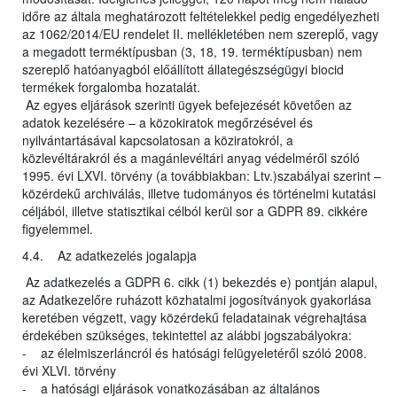
időre az általa meghatározott feltételekkel pedig engedélyezheti
az 1062/2014/EU rendelet II. mellékletében nem szereplő, vagy
a megadott terméktípusban (3, 18, 19. terméktípusban) nem
szereplő hatóanyagból előállított állategészségügyi biocid
termékek forgalomba hozatalát.
Az egyes eljárások szerinti ügyek befejezését követően az
adatok kezelésére – a közokiratok megőrzésével és
nyilvántartásával kapcsolatosan a köziratokról, a
közlevéltárakról és a magánlevéltári anyag védelméről szóló
1995. évi LXVI. törvény (a továbbiakban: Ltv.)szabályai szerint –
közérdekű archiválás, illetve tudományos és történelmi kutatási
céljából, illetve statisztikai célból kerül sor a GDPR 89. cikkére
figyelemmel.
4.4. Az adatkezelés jogalapja
Az adatkezelés a GDPR 6. cikk (1) bekezdés e) pontján alapul,
az Adatkezelőre ruházott közhatalmi jogosítványok gyakorlása
keretében végzett, vagy közérdekű feladatainak végrehajtása
érdekében szükséges, tekintettel az alábbi jogszabályokra:
- az élelmiszerláncról és hatósági felügyeletéről szóló 2008.
évi XLVI. törvény
- a hatósági eljárások vonatkozásában az általános