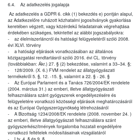
6.4. Az adatkezelés jogalapja
Az adatkezelés a GDPR 6. cikk (1) bekezdés e) pontján alapul,
az Adatkezelőre ruházott közhatalmi jogosítványok gyakorlása
keretében végzett, vagy közérdekű feladatainak végrehajtása
érdekében szükséges, tekintettel az alábbi jogszabályokra:
- az élelmiszerláncról és hatósági felügyeletéről szóló 2008.
évi XLVI. törvény
- a hatósági eljárások vonatkozásában az általános
közigazgatási rendtartásról szóló 2016. évi CL. törvény
(továbbiakban: Ákr.) 27. § (2) bekezdése, valamint a 33–34. §;
- 128/2009. (X. 6.) FVM rendelet az állatgyógyászati
termékekről 5. §, 12. -15. §, valamint a 22. § - 26. §
- Az Európai Parlament és a Tanács 726/2004/EK rendelete
(2004. március 31.) az emberi, illetve állatgyógyászati
felhasználásra szánt gyógyszerek engedélyezésére és
felügyeletére vonatkozó közösségi eljárások meghatározásáról
és az Európai Gyógyszerügynökség létrehozásáról
- A Bizottság 1234/2008/EK rendelete (2008. november 24. )
az emberi, illetve állatgyógyászati felhasználásra szánt
gyógyszerkészítmények forgalomba hozatali engedélyére
vonatkozó feltételek módosításainak vizsgálatáról
- Ltv. 4. § és 9. §.