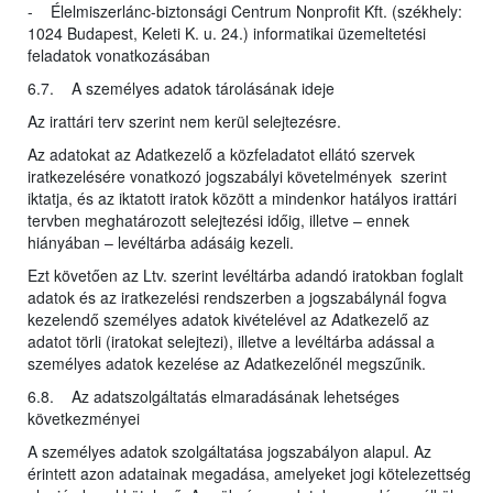
- Élelmiszerlánc-biztonsági Centrum Nonprofit Kft. (székhely:
1024 Budapest, Keleti K. u. 24.) informatikai üzemeltetési
feladatok vonatkozásában
6.7. A személyes adatok tárolásának ideje
Az irattári terv szerint nem kerül selejtezésre.
Az adatokat az Adatkezelő a közfeladatot ellátó szervek
iratkezelésére vonatkozó jogszabályi követelmények szerint
iktatja, és az iktatott iratok között a mindenkor hatályos irattári
tervben meghatározott selejtezési időig, illetve – ennek
hiányában – levéltárba adásáig kezeli.
Ezt követően az Ltv. szerint levéltárba adandó iratokban foglalt
adatok és az iratkezelési rendszerben a jogszabálynál fogva
kezelendő személyes adatok kivételével az Adatkezelő az
adatot törli (iratokat selejtezi), illetve a levéltárba adással a
személyes adatok kezelése az Adatkezelőnél megszűnik.
6.8. Az adatszolgáltatás elmaradásának lehetséges
következményei
A személyes adatok szolgáltatása jogszabályon alapul. Az
érintett azon adatainak megadása, amelyeket jogi kötelezettség