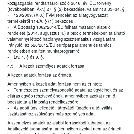
közigazgatási rendtartásról szóló 2016. évi CL. törvény
(továbbiakban: Ákr.) 27. § (2) bekezdése, valamint a 33–34. §;
- 128/2009. (X.6.) FVM rendelet az állatgyógyászati
termékekről 114/A. § (1) bekezdés
- A Bizottság 1062/2014/EU felhatalmazáson alapuló
rendelete (2014. augusztus 4.) a biocid termékekben található
valamennyi létező hatóanyag szisztematikus vizsgálatára
irányuló, az 528/2012/EU európai parlamenti és tanácsi
rendeletben említett munkaprogramról.
- Ltv. 4. § és 9. §.
4.5. A kezelt személyes adatok forrása
A kezelt adatok forrása az érintett.
Amennyiben a kezelt adat forrása nem az érintett:
- Természetes személyazonosító adatai az ügyfélnek és az
eljárás egyéb résztvevőjének, amennyiben azokat nem ő
bocsátotta a Hatóság rendelkezésére;
- Az adott ügy jellegétől, tárgyától függően a tényállás
tisztázásához szükséges más személyes adat.
A személyes adatok az alábbi forrásokból juthatnak az
Adatkezelő tudomására, amennyiben azokat nem az érintett