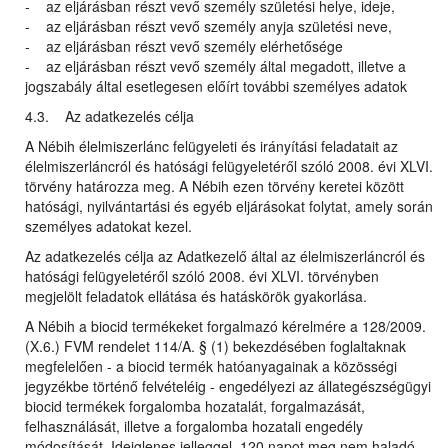
- az eljárásban részt vevő személy születési helye, ideje,
- az eljárásban részt vevő személy anyja születési neve,
- az eljárásban részt vevő személy elérhetősége
- az eljárásban részt vevő személy által megadott, illetve a
jogszabály által esetlegesen előírt további személyes adatok
4.3. Az adatkezelés célja
A Nébih élelmiszerlánc felügyeleti és irányítási feladatait az
élelmiszerláncról és hatósági felügyeletéről szóló 2008. évi XLVI.
törvény határozza meg. A Nébih ezen törvény keretei között
hatósági, nyilvántartási és egyéb eljárásokat folytat, amely során
személyes adatokat kezel.
Az adatkezelés célja az Adatkezelő által az élelmiszerláncról és
hatósági felügyeletéről szóló 2008. évi XLVI. törvényben
megjelölt feladatok ellátása és hatáskörök gyakorlása.
A Nébih a biocid termékeket forgalmazó kérelmére a 128/2009.
(X.6.) FVM rendelet 114/A. § (1) bekezdésében foglaltaknak
megfelelően - a biocid termék hatóanyagainak a közösségi
jegyzékbe történő felvételéig - engedélyezi az állategészségügyi
biocid termékek forgalomba hozatalát, forgalmazását,
felhasználását, illetve a forgalomba hozatali engedély
módosítását. Ideiglenes jelleggel, 120 napot meg nem haladó