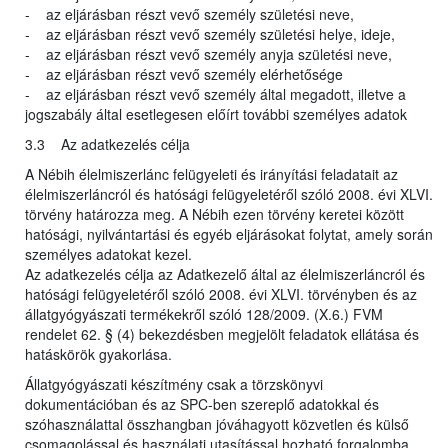
- az eljárásban részt vevő személy születési neve,
- az eljárásban részt vevő személy születési helye, ideje,
- az eljárásban részt vevő személy anyja születési neve,
- az eljárásban részt vevő személy elérhetősége
- az eljárásban részt vevő személy által megadott, illetve a
jogszabály által esetlegesen előírt további személyes adatok
3.3 Az adatkezelés célja
A Nébih élelmiszerlánc felügyeleti és irányítási feladatait az
élelmiszerláncról és hatósági felügyeletéről szóló 2008. évi XLVI.
törvény határozza meg. A Nébih ezen törvény keretei között
hatósági, nyilvántartási és egyéb eljárásokat folytat, amely során
személyes adatokat kezel.
Az adatkezelés célja az Adatkezelő által az élelmiszerláncról és
hatósági felügyeletéről szóló 2008. évi XLVI. törvényben és az
állatgyógyászati termékekről szóló 128/2009. (X.6.) FVM
rendelet 62. § (4) bekezdésben megjelölt feladatok ellátása és
hatáskörök gyakorlása.
Állatgyógyászati készítmény csak a törzskönyvi
dokumentációban és az SPC-ben szereplő adatokkal és
szóhasználattal összhangban jóváhagyott közvetlen és külső
csomagolással és használati utasítással hozható forgalomba.