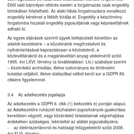
Ettől való bármilyen eltérés esetén a forgalmazás csak engedély
birtokában folytatható. Az alaki hibás forgalmazásra vonatkozó
engedély kérelmet a Nébih bírálja el. Engedély a készítmény
forgalomba hozatali engedély jogosultjának vagy képviselőjének
adható ki.
Az egyes eljárások szerinti ügyek befejezését követően az
adatok kezelésére – a közokiratok megőrzésével és
nyilvántartásával kapcsolatosan a köziratokról, a
közlevéltárakról és a magánlevéltári anyag védelméről szóló
1995. évi LXVI. törvény (a továbbiakban: Ltv.) szabályai szerint
– közérdekű archiválás, illetve tudományos és történelmi
kutatási céljából, illetve statisztikai célból kerül sor a GDPR 89.
cikkére figyelemmel.
3.4 Az adatkezelés jogalapja
Az adatkezelés a GDPR 6. cikk (1) bekezdés e) pontján alapul,
az Adatkezelőre ruházott közhatalmi jogosítványok gyakorlása
keretében végzett, vagy közérdekű feladatainak végrehajtása
érdekében szükséges, tekintettel az alábbi jogszabályokra:
- az élelmiszerláncról és hatósági felügyeletéről szóló 2008.
évi XLVI. törvény