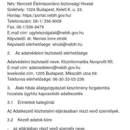
Név: Nemzeti Élelmiszerlánc-biztonsági Hivatal
Székhely: 1024 Budapest, Keleti K. u. 24.
Honlap: https://portal.nebih.gov.hu/
Telefonszám: 06-1/ 336-9009
Fax: 06-1/336-9479
E-mail cím: ugyfelszolgalat@nebih.gov.hu
Képviselő: dr. Nemes Imre elnök
Képviselő elérhetősége: elnok@nebih.hu
2. Az adatvédelmi tisztviselő elérhetősége
Adatvédelmi tisztviselő neve: Közinformatika Nonprofit Kft.
E-mail cím: adatvedelem@nebih.gov.hu
levelezési cím: 1205 Budapest, Mikszáth utca 69.
Telefonos elérhetősége: 06-30-33-03-236
3. Alaki hibás állatgyógyászati készítmény forgalomba
hozatala ügyhöz kapcsolódó adatkezelés
3.1 Érintettek kategóriái
Az Adatkezelő közhatalmi eljárásaiban részt vevő személyek.
3.2 Kezelt adatok köre
- az eljárásban részt vevő személy neve,