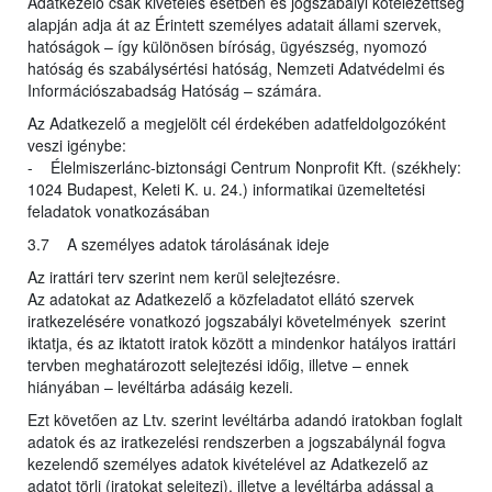
Adatkezelő csak kivételes esetben és jogszabályi kötelezettség
alapján adja át az Érintett személyes adatait állami szervek,
hatóságok – így különösen bíróság, ügyészség, nyomozó
hatóság és szabálysértési hatóság, Nemzeti Adatvédelmi és
Információszabadság Hatóság – számára.
Az Adatkezelő a megjelölt cél érdekében adatfeldolgozóként
veszi igénybe:
- Élelmiszerlánc-biztonsági Centrum Nonprofit Kft. (székhely:
1024 Budapest, Keleti K. u. 24.) informatikai üzemeltetési
feladatok vonatkozásában
3.7 A személyes adatok tárolásának ideje
Az irattári terv szerint nem kerül selejtezésre.
Az adatokat az Adatkezelő a közfeladatot ellátó szervek
iratkezelésére vonatkozó jogszabályi követelmények szerint
iktatja, és az iktatott iratok között a mindenkor hatályos irattári
tervben meghatározott selejtezési időig, illetve – ennek
hiányában – levéltárba adásáig kezeli.
Ezt követően az Ltv. szerint levéltárba adandó iratokban foglalt
adatok és az iratkezelési rendszerben a jogszabálynál fogva
kezelendő személyes adatok kivételével az Adatkezelő az
adatot törli (iratokat selejtezi), illetve a levéltárba adással a