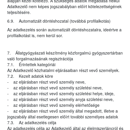
alapján kezel kötelező. A szükséges adatok megadása nélkül
Adatkezelő nem képes jogszabályban előírt kötelezettségének
teljesítésére.
6.9. Automatizált döntéshozatal (továbbá profilalkotás)
Az adatkezelés során automatizált döntéshozatalra, ideértve a
profilalkotást is, nem kerül sor.
7. Állatgyógyászati készítmény közforgalmú gyógyszertárban
való forgalmazásának regisztrációja
7.1. Érintettek kategóriái
Az Adatkezelő közhatalmi eljárásaiban részt vevő személyek.
7.2. Kezelt adatok köre
- az eljárásban részt vevő személy neve,
- az eljárásban részt vevő személy születési neve,
- az eljárásban részt vevő személy születési helye, ideje,
- az eljárásban részt vevő személy anyja születési neve,
- az eljárásban részt vevő személy elérhetősége
- az eljárásban részt vevő személy által megadott, illetve a
jogszabály által esetlegesen előírt további személyes adatok
7.3. Az adatkezelés célja
Az adatkezelés célja az Adatkezelő által az élelmiszerláncról és