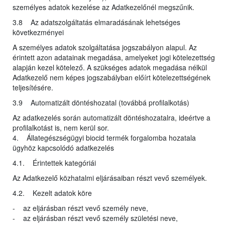
személyes adatok kezelése az Adatkezelőnél megszűnik.
3.8 Az adatszolgáltatás elmaradásának lehetséges
következményei
A személyes adatok szolgáltatása jogszabályon alapul. Az
érintett azon adatainak megadása, amelyeket jogi kötelezettség
alapján kezel kötelező. A szükséges adatok megadása nélkül
Adatkezelő nem képes jogszabályban előírt kötelezettségének
teljesítésére.
3.9 Automatizált döntéshozatal (továbbá profilalkotás)
Az adatkezelés során automatizált döntéshozatalra, ideértve a
profilalkotást is, nem kerül sor.
4. Állategészségügyi biocid termék forgalomba hozatala
ügyhöz kapcsolódó adatkezelés
4.1. Érintettek kategóriái
Az Adatkezelő közhatalmi eljárásaiban részt vevő személyek.
4.2. Kezelt adatok köre
- az eljárásban részt vevő személy neve,
- az eljárásban részt vevő személy születési neve,