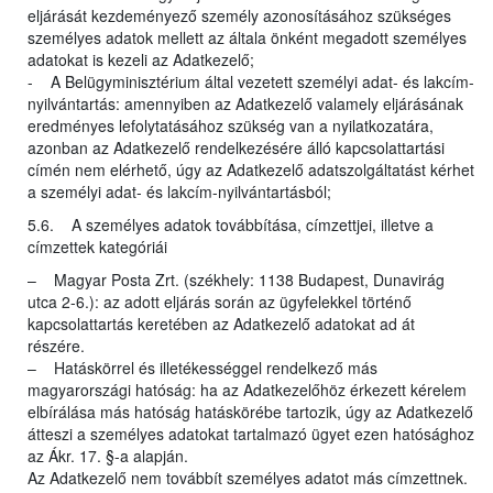
eljárását kezdeményező személy azonosításához szükséges
személyes adatok mellett az általa önként megadott személyes
adatokat is kezeli az Adatkezelő;
- A Belügyminisztérium által vezetett személyi adat- és lakcím-
nyilvántartás: amennyiben az Adatkezelő valamely eljárásának
eredményes lefolytatásához szükség van a nyilatkozatára,
azonban az Adatkezelő rendelkezésére álló kapcsolattartási
címén nem elérhető, úgy az Adatkezelő adatszolgáltatást kérhet
a személyi adat- és lakcím-nyilvántartásból;
5.6. A személyes adatok továbbítása, címzettjei, illetve a
címzettek kategóriái
– Magyar Posta Zrt. (székhely: 1138 Budapest, Dunavirág
utca 2-6.): az adott eljárás során az ügyfelekkel történő
kapcsolattartás keretében az Adatkezelő adatokat ad át
részére.
– Hatáskörrel és illetékességgel rendelkező más
magyarországi hatóság: ha az Adatkezelőhöz érkezett kérelem
elbírálása más hatóság hatáskörébe tartozik, úgy az Adatkezelő
átteszi a személyes adatokat tartalmazó ügyet ezen hatósághoz
az Ákr. 17. §-a alapján.
Az Adatkezelő nem továbbít személyes adatot más címzettnek.