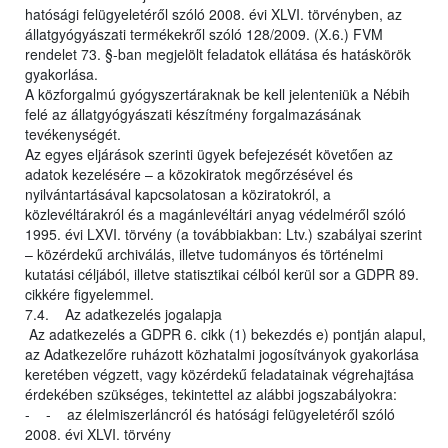
hatósági felügyeletéről szóló 2008. évi XLVI. törvényben, az
állatgyógyászati termékekről szóló 128/2009. (X.6.) FVM
rendelet 73. §-ban megjelölt feladatok ellátása és hatáskörök
gyakorlása.
A közforgalmú gyógyszertáraknak be kell jelenteniük a Nébih
felé az állatgyógyászati készítmény forgalmazásának
tevékenységét.
Az egyes eljárások szerinti ügyek befejezését követően az
adatok kezelésére – a közokiratok megőrzésével és
nyilvántartásával kapcsolatosan a köziratokról, a
közlevéltárakról és a magánlevéltári anyag védelméről szóló
1995. évi LXVI. törvény (a továbbiakban: Ltv.) szabályai szerint
– közérdekű archiválás, illetve tudományos és történelmi
kutatási céljából, illetve statisztikai célból kerül sor a GDPR 89.
cikkére figyelemmel.
7.4. Az adatkezelés jogalapja
Az adatkezelés a GDPR 6. cikk (1) bekezdés e) pontján alapul,
az Adatkezelőre ruházott közhatalmi jogosítványok gyakorlása
keretében végzett, vagy közérdekű feladatainak végrehajtása
érdekében szükséges, tekintettel az alábbi jogszabályokra:
- - az élelmiszerláncról és hatósági felügyeletéről szóló
2008. évi XLVI. törvény