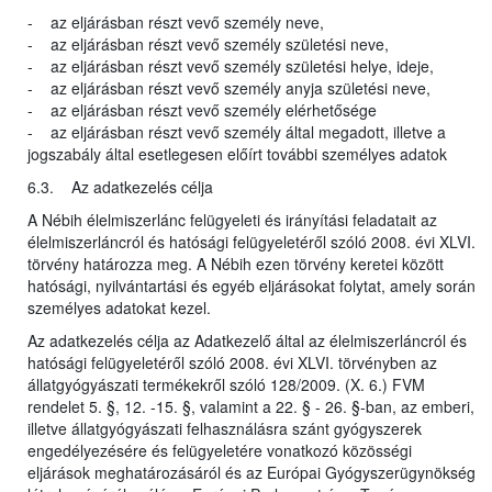
- az eljárásban részt vevő személy neve,
- az eljárásban részt vevő személy születési neve,
- az eljárásban részt vevő személy születési helye, ideje,
- az eljárásban részt vevő személy anyja születési neve,
- az eljárásban részt vevő személy elérhetősége
- az eljárásban részt vevő személy által megadott, illetve a
jogszabály által esetlegesen előírt további személyes adatok
6.3. Az adatkezelés célja
A Nébih élelmiszerlánc felügyeleti és irányítási feladatait az
élelmiszerláncról és hatósági felügyeletéről szóló 2008. évi XLVI.
törvény határozza meg. A Nébih ezen törvény keretei között
hatósági, nyilvántartási és egyéb eljárásokat folytat, amely során
személyes adatokat kezel.
Az adatkezelés célja az Adatkezelő által az élelmiszerláncról és
hatósági felügyeletéről szóló 2008. évi XLVI. törvényben az
állatgyógyászati termékekről szóló 128/2009. (X. 6.) FVM
rendelet 5. §, 12. -15. §, valamint a 22. § - 26. §-ban, az emberi,
illetve állatgyógyászati felhasználásra szánt gyógyszerek
engedélyezésére és felügyeletére vonatkozó közösségi
eljárások meghatározásáról és az Európai Gyógyszerügynökség