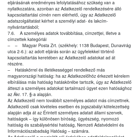
eljárásának eredményes lefolytatásához szükség van a
nyilatkozatára, azonban az Adatkezelő rendelkezésére álló
kapcsolattartási címén nem elérhető, úgy az Adatkezelő
adatszolgáltatást kérhet a személyi adat- és lakcím-
nyilvántartásból;
7.6. A személyes adatok továbbítása, címzettjei, illetve a
címzettek kategóriái
– – Magyar Posta Zrt. (székhely: 1138 Budapest, Dunavirág
utca 2-6.): az adott eljárás során az ügyfelekkel történő
kapcsolattartás keretében az Adatkezelő adatokat ad át
részére.
– Hatáskörrel és illetékességgel rendelkező más
magyarországi hatóság: ha az Adatkezelőhöz érkezett kérelem
elbírálása más hatóság hatáskörébe tartozik, úgy az Adatkezelő
átteszi a személyes adatokat tartalmazó ügyet ezen hatósághoz
az Ákr. 17. §-a alapján.
Az Adatkezelő nem továbbít személyes adatot más címzettnek.
Adatkezelő csak kivételes esetben és jogszabályi kötelezettség
alapján adja át az Érintett személyes adatait állami szervek,
hatóságok – így különösen bíróság, ügyészség, nyomozó
hatóság és szabálysértési hatóság, Nemzeti Adatvédelmi és
Információszabadság Hatóság – számára.