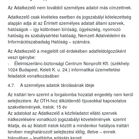
Az Adatkezelő nem továbbít személyes adatot más címzettnek.
Adatkezelő csak kivételes esetben és jogszabályi kötelezettség
alapján adja át az Érintett személyes adatait állami szervek,
hatóságok – így különösen bíróság, ügyészség, nyomozó
hatóság és szabálysértési hatóság, Nemzeti Adatvédelmi és
Információszabadság Hatóság – számára.
Az Adatkezelő a megjelölt cél érdekében adatfeldolgozóként
veszi igénybe:
- Élelmiszerlánc-biztonsági Centrum Nonprofit Kft. (székhely:
1024 Budapest, Keleti K. u. 24.) informatikai üzemeltetési
feladatok vonatkozásában
4.7. A személyes adatok tárolásának ideje
Az irattári terv szerint a forgalomba hozatali engedély nem kerül
selejtezésre. Az OTH-hoz átküldendő típusokkal kapcsolatos
szakvélemények, iratok: 15 év
Az adatokat az Adatkezelő a közfeladatot ellátó szervek
iratkezelésére vonatkozó jogszabályi követelmények szerint
iktatja, és az iktatott iratok között a mindenkor hatályos irattári
tervben meghatározott selejtezési időig, illetve – ennek
hiányában – levéltárba adásáig kezeli.