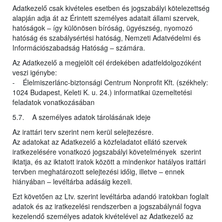
Adatkezelő csak kivételes esetben és jogszabályi kötelezettség
alapján adja át az Érintett személyes adatait állami szervek,
hatóságok – így különösen bíróság, ügyészség, nyomozó
hatóság és szabálysértési hatóság, Nemzeti Adatvédelmi és
Információszabadság Hatóság – számára.
Az Adatkezelő a megjelölt cél érdekében adatfeldolgozóként
veszi igénybe:
- Élelmiszerlánc-biztonsági Centrum Nonprofit Kft. (székhely:
1024 Budapest, Keleti K. u. 24.) informatikai üzemeltetési
feladatok vonatkozásában
5.7. A személyes adatok tárolásának ideje
Az irattári terv szerint nem kerül selejtezésre.
Az adatokat az Adatkezelő a közfeladatot ellátó szervek
iratkezelésére vonatkozó jogszabályi követelmények szerint
iktatja, és az iktatott iratok között a mindenkor hatályos irattári
tervben meghatározott selejtezési időig, illetve – ennek
hiányában – levéltárba adásáig kezeli.
Ezt követően az Ltv. szerint levéltárba adandó iratokban foglalt
adatok és az iratkezelési rendszerben a jogszabálynál fogva
kezelendő személyes adatok kivételével az Adatkezelő az