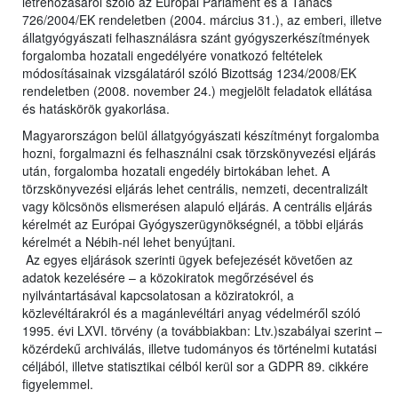
létrehozásáról szóló az Európai Parlament és a Tanács
726/2004/EK rendeletben (2004. március 31.), az emberi, illetve
állatgyógyászati felhasználásra szánt gyógyszerkészítmények
forgalomba hozatali engedélyére vonatkozó feltételek
módosításainak vizsgálatáról szóló Bizottság 1234/2008/EK
rendeletben (2008. november 24.) megjelölt feladatok ellátása
és hatáskörök gyakorlása.
Magyarországon belül állatgyógyászati készítményt forgalomba
hozni, forgalmazni és felhasználni csak törzskönyvezési eljárás
után, forgalomba hozatali engedély birtokában lehet. A
törzskönyvezési eljárás lehet centrális, nemzeti, decentralizált
vagy kölcsönös elismerésen alapuló eljárás. A centrális eljárás
kérelmét az Európai Gyógyszerügynökségnél, a többi eljárás
kérelmét a Nébih-nél lehet benyújtani.
Az egyes eljárások szerinti ügyek befejezését követően az
adatok kezelésére – a közokiratok megőrzésével és
nyilvántartásával kapcsolatosan a köziratokról, a
közlevéltárakról és a magánlevéltári anyag védelméről szóló
1995. évi LXVI. törvény (a továbbiakban: Ltv.)szabályai szerint –
közérdekű archiválás, illetve tudományos és történelmi kutatási
céljából, illetve statisztikai célból kerül sor a GDPR 89. cikkére
figyelemmel.