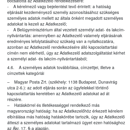
bocsátotta az Adatkezelő rendelkezésére:
- A kérelmező vagy bejelentést tevő érintett: a hatóság
eljárását kezdeményező személy azonosításához szükséges
személyes adatok mellett az általa önként megadott személyes
adatokat is kezeli az Adatkezelő;
- A Belügyminisztérium által vezetett személyi adat- és lakcím-
nyilvántartás: amennyiben az Adatkezelő valamely eljárásának
eredményes lefolytatásához szükség van a nyilatkozatára,
azonban az Adatkezelő rendelkezésére álló kapcsolattartási
címén nem elérhető, úgy az Adatkezelő adatszolgáltatást kérhet
a személyi adat- és lakcím-nyilvántartásból;
4.6. A személyes adatok továbbítása, címzettjei, illetve a
címzettek kategóriái
– Magyar Posta Zrt. (székhely: 1138 Budapest, Dunavirág
utca 2-6.): az adott eljárás során az ügyfelekkel történő
kapcsolattartás keretében az Adatkezelő adatokat ad át
részére.
– Hatáskörrel és illetékességgel rendelkező más
magyarországi hatóság: ha az Adatkezelőhöz érkezett kérelem
elbírálása más hatóság hatáskörébe tartozik, úgy az Adatkezelő
átteszi a személyes adatokat tartalmazó ügyet ezen hatósághoz
az Ákr. 17. §-a alapján.