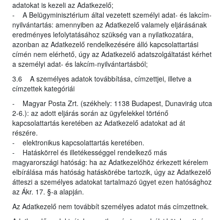
adatokat is kezeli az Adatkezelő;
- A Belügyminisztérium által vezetett személyi adat- és lakcím-
nyilvántartás: amennyiben az Adatkezelő valamely eljárásának
eredményes lefolytatásához szükség van a nyilatkozatára,
azonban az Adatkezelő rendelkezésére álló kapcsolattartási
címén nem elérhető, úgy az Adatkezelő adatszolgáltatást kérhet
a személyi adat- és lakcím-nyilvántartásból;
3.6 A személyes adatok továbbítása, címzettjei, illetve a
címzettek kategóriái
- Magyar Posta Zrt. (székhely: 1138 Budapest, Dunavirág utca
2-6.): az adott eljárás során az ügyfelekkel történő
kapcsolattartás keretében az Adatkezelő adatokat ad át
részére.
- elektronikus kapcsolattartás keretében.
- Hatáskörrel és illetékességgel rendelkező más
magyarországi hatóság: ha az Adatkezelőhöz érkezett kérelem
elbírálása más hatóság hatáskörébe tartozik, úgy az Adatkezelő
átteszi a személyes adatokat tartalmazó ügyet ezen hatósághoz
az Ákr. 17. §-a alapján.
Az Adatkezelő nem továbbít személyes adatot más címzettnek.