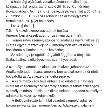
- a hatósági eljárások vonatkozásában az általános
közigazgatási rendtartásról szóló 2016. évi CL. törvény
(továbbiakban: Ákr.) 27. § (2) bekezdése, valamint a 33–34. §;
- 128/2009. (X. 6.) FVM rendelet az állatgyógyászati
termékekről 73. § (2) bekezdés
- Ltv. 4. § és 9. §.
7.5. A kezelt személyes adatok forrása
Amennyiben a kezelt adat forrása nem az érintett:
- Természetes személyazonosító adatai az ügyfélnek és az
eljárás egyéb résztvevőjének, amennyiben azokat nem ő
bocsátotta a Hatóság rendelkezésére;
- Az adott ügy jellegétől, tárgyától függően a tényállás
tisztázásához szükséges más személyes adat.
A személyes adatok az alábbi forrásokból juthatnak az
Adatkezelő tudomására, amennyiben azokat nem az érintett
bocsátotta az Adatkezelő rendelkezésére:
– A kérelmező vagy bejelentést tevő érintett: a hatóság
eljárását kezdeményező személy azonosításához szükséges
személyes adatok mellett az általa önként megadott személyes
adatokat is kezeli az Adatkezelő;
– A Belügyminisztérium által vezetett személyi adat- és
lakcím-nyilvántartás: amennyiben az Adatkezelő valamely