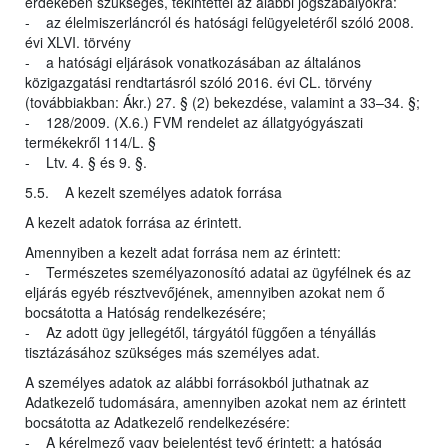
érdekében szükséges, tekintettel az alábbi jogszabályokra:
- az élelmiszerláncról és hatósági felügyeletéről szóló 2008.
évi XLVI. törvény
- a hatósági eljárások vonatkozásában az általános
közigazgatási rendtartásról szóló 2016. évi CL. törvény
(továbbiakban: Ákr.) 27. § (2) bekezdése, valamint a 33–34. §;
- 128/2009. (X.6.) FVM rendelet az állatgyógyászati
termékekről 114/L. §
- Ltv. 4. § és 9. §.
5.5. A kezelt személyes adatok forrása
A kezelt adatok forrása az érintett.
Amennyiben a kezelt adat forrása nem az érintett:
- Természetes személyazonosító adatai az ügyfélnek és az
eljárás egyéb résztvevőjének, amennyiben azokat nem ő
bocsátotta a Hatóság rendelkezésére;
- Az adott ügy jellegétől, tárgyától függően a tényállás
tisztázásához szükséges más személyes adat.
A személyes adatok az alábbi forrásokból juthatnak az
Adatkezelő tudomására, amennyiben azokat nem az érintett
bocsátotta az Adatkezelő rendelkezésére:
- A kérelmező vagy bejelentést tevő érintett: a hatóság