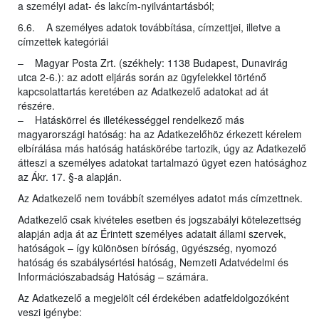
a személyi adat- és lakcím-nyilvántartásból;
6.6. A személyes adatok továbbítása, címzettjei, illetve a
címzettek kategóriái
– Magyar Posta Zrt. (székhely: 1138 Budapest, Dunavirág
utca 2-6.): az adott eljárás során az ügyfelekkel történő
kapcsolattartás keretében az Adatkezelő adatokat ad át
részére.
– Hatáskörrel és illetékességgel rendelkező más
magyarországi hatóság: ha az Adatkezelőhöz érkezett kérelem
elbírálása más hatóság hatáskörébe tartozik, úgy az Adatkezelő
átteszi a személyes adatokat tartalmazó ügyet ezen hatósághoz
az Ákr. 17. §-a alapján.
Az Adatkezelő nem továbbít személyes adatot más címzettnek.
Adatkezelő csak kivételes esetben és jogszabályi kötelezettség
alapján adja át az Érintett személyes adatait állami szervek,
hatóságok – így különösen bíróság, ügyészség, nyomozó
hatóság és szabálysértési hatóság, Nemzeti Adatvédelmi és
Információszabadság Hatóság – számára.
Az Adatkezelő a megjelölt cél érdekében adatfeldolgozóként
veszi igénybe: