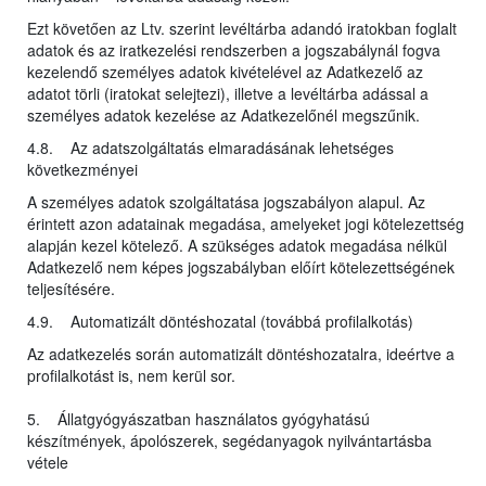
Ezt követően az Ltv. szerint levéltárba adandó iratokban foglalt
adatok és az iratkezelési rendszerben a jogszabálynál fogva
kezelendő személyes adatok kivételével az Adatkezelő az
adatot törli (iratokat selejtezi), illetve a levéltárba adással a
személyes adatok kezelése az Adatkezelőnél megszűnik.
4.8. Az adatszolgáltatás elmaradásának lehetséges
következményei
A személyes adatok szolgáltatása jogszabályon alapul. Az
érintett azon adatainak megadása, amelyeket jogi kötelezettség
alapján kezel kötelező. A szükséges adatok megadása nélkül
Adatkezelő nem képes jogszabályban előírt kötelezettségének
teljesítésére.
4.9. Automatizált döntéshozatal (továbbá profilalkotás)
Az adatkezelés során automatizált döntéshozatalra, ideértve a
profilalkotást is, nem kerül sor.
5. Állatgyógyászatban használatos gyógyhatású
készítmények, ápolószerek, segédanyagok nyilvántartásba
vétele