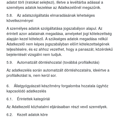
adatot törli (iratokat selejtezi), illetve a levéltárba adással a
személyes adatok kezelése az Adatkezelőnél megszűnik.
5.8. Az adatszolgáltatás elmaradásának lehetséges
következményei
A személyes adatok szolgáltatása jogszabályon alapul. Az
érintett azon adatainak megadása, amelyeket jogi kötelezettség
alapján kezel kötelező. A szükséges adatok megadása nélkül
Adatkezelő nem képes jogszabályban előírt kötelezettségének
teljesítésére, és ez ahhoz vezethet, hogy a panaszát, közérdekű
bejelentését vizsgálni nem tudjuk.
5.9. Automatizált döntéshozatal (továbbá profilalkotás)
Az adatkezelés során automatizált döntéshozatalra, ideértve a
profilalkotást is, nem kerül sor.
6. Állatgyógyászati készítmény forgalomba hozatala ügyhöz
kapcsolódó adatkezelés
6.1. Érintettek kategóriái
Az Adatkezelő közhatalmi eljárásaiban részt vevő személyek.
6.2. Kezelt adatok köre