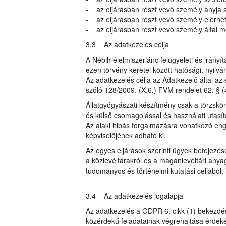
- az eljárásban részt vevő személy anyja s
- az eljárásban részt vevő személy elérhe
- az eljárásban részt vevő személy által me
3.3 Az adatkezelés célja
A Nébih élelmiszerlánc felügyeleti és irányí
ezen törvény keretei között hatósági, nyilvá
Az adatkezelés célja az Adatkezelő által az 
szóló 128/2009. (X.6.) FVM rendelet 62. § (
Állatgyógyászati készítmény csak a törzsk
és külső csomagolással és használati utasít
Az alaki hibás forgalmazásra vonatkozó eng
képviselőjének adható ki.
Az egyes eljárások szerinti ügyek befejezés
a közlevéltárakról és a magánlevéltári anyag
tudományos és történelmi kutatási céljából, i
3.4 Az adatkezelés jogalapja
Az adatkezelés a GDPR 6. cikk (1) bekezdés
közérdekű feladatainak végrehajtása érdeké