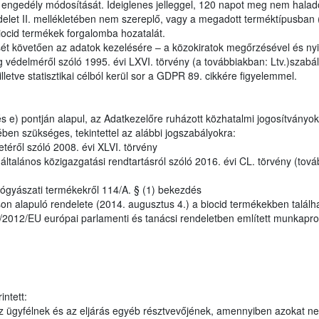
i engedély módosítását. Ideiglenes jelleggel, 120 napot meg nem haladó
let II. mellékletében nem szereplő, vagy a megadott terméktípusban 
biocid termékek forgalomba hozatalát.
ét követően az adatok kezelésére – a közokiratok megőrzésével és nyil
 védelméről szóló 1995. évi LXVI. törvény (a továbbiakban: Ltv.)szabály
lletve statisztikai célból kerül sor a GDPR 89. cikkére figyelemmel.
 e) pontján alapul, az Adatkezelőre ruházott közhatalmi jogosítványok
ben szükséges, tekintettel az alábbi jogszabályokra:
etéről szóló 2008. évi XLVI. törvény
talános közigazgatási rendtartásról szóló 2016. évi CL. törvény (tová
ógyászati termékekről 114/A. § (1) bekezdés
n alapuló rendelete (2014. augusztus 4.) a biocid termékekben találh
28/2012/EU európai parlamenti és tanácsi rendeletben említett munkapr
ntett:
 ügyfélnek és az eljárás egyéb résztvevőjének, amennyiben azokat n