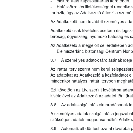
- elektronikus kapcsolattartás keretében.
- Hatáskörrel és illetékességgel rendelke
tartozik, úgy az Adatkezelő átteszi a szemé
Az Adatkezelő nem továbbít személyes ada
Adatkezelő csak kivételes esetben és jogsza
bíróság, ügyészség, nyomozó hatóság és s
Az Adatkezelő a megjelölt cél érdekében ad
- Élelmiszerlánc-biztonsági Centrum Nonprof
3.7 A személyes adatok tárolásának ideje
Az irattári terv szerint nem kerül selejtezésr
Az adatokat az Adatkezelő a közfeladatot ell
mindenkor hatályos irattári tervben meghatár
Ezt követően az Ltv. szerint levéltárba ada
kivételével az Adatkezelő az adatot törli (i
3.8 Az adatszolgáltatás elmaradásának l
A személyes adatok szolgáltatása jogszabály
szükséges adatok megadása nélkül Adatkeze
3.9 Automatizált döntéshozatal (továbbá pr