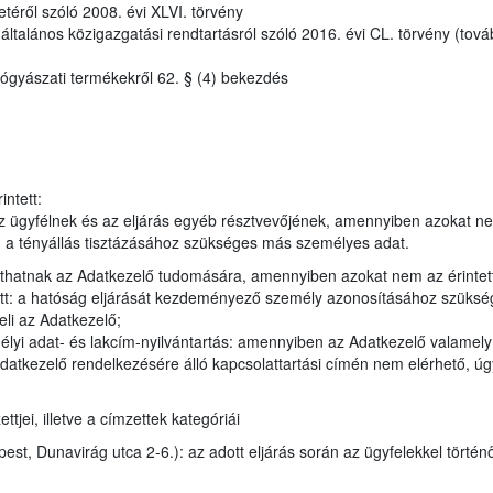
etéről szóló 2008. évi XLVI. törvény
talános közigazgatási rendtartásról szóló 2016. évi CL. törvény (tová
ógyászati termékekről 62. § (4) bekezdés
ntett:
 ügyfélnek és az eljárás egyéb résztvevőjének, amennyiben azokat n
en a tényállás tisztázásához szükséges más személyes adat.
juthatnak az Adatkezelő tudomására, amennyiben azokat nem az érintet
tt: a hatóság eljárását kezdeményező személy azonosításához szükség
eli az Adatkezelő;
élyi adat- és lakcím-nyilvántartás: amennyiben az Adatkezelő valamel
datkezelő rendelkezésére álló kapcsolattartási címén nem elérhető, úgy
jei, illetve a címzettek kategóriái
t, Dunavirág utca 2-6.): az adott eljárás során az ügyfelekkel történ