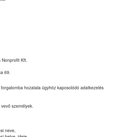
 Nonprofit Kft.
ca 69.
y forgalomba hozatala ügyhöz kapcsolódó adatkezelés
t vevő személyek.
si neve,
i helye, ideje,