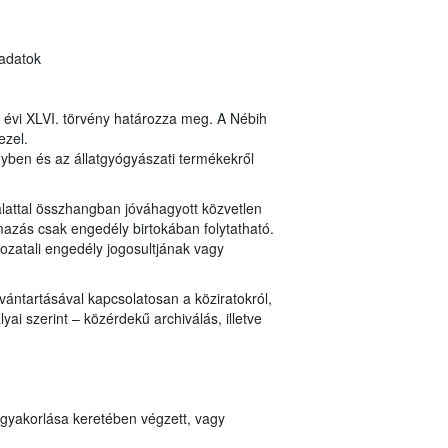
 adatok
8. évi XLVI. törvény határozza meg. A Nébih
ezel.
ényben és az állatgyógyászati termékekről
lattal összhangban jóváhagyott közvetlen
mazás csak engedély birtokában folytatható.
ozatali engedély jogosultjának vagy
vántartásával kapcsolatosan a köziratokról,
ai szerint – közérdekű archiválás, illetve
 gyakorlása keretében végzett, vagy