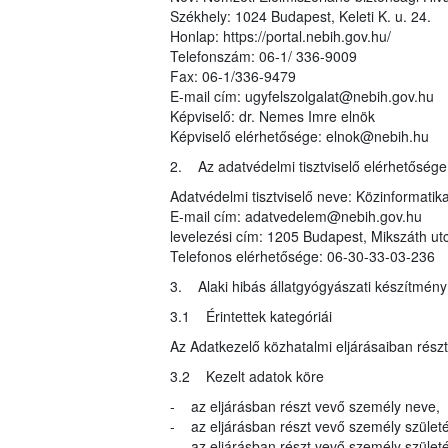
Székhely: 1024 Budapest, Keleti K. u. 24.
Honlap: https://portal.nebih.gov.hu/
Telefonszám: 06-1/ 336-9009
Fax: 06-1/336-9479
E-mail cím: ugyfelszolgalat@nebih.gov.hu
Képviselő: dr. Nemes Imre elnök
Képviselő elérhetősége: elnok@nebih.hu
2. Az adatvédelmi tisztviselő elérhetősége
Adatvédelmi tisztviselő neve: Közinformatika
E-mail cím: adatvedelem@nebih.gov.hu
levelezési cím: 1205 Budapest, Mikszáth ut
Telefonos elérhetősége: 06-30-33-03-236
3. Alaki hibás állatgyógyászati készítmén
3.1 Érintettek kategóriái
Az Adatkezelő közhatalmi eljárásaiban rész
3.2 Kezelt adatok köre
- az eljárásban részt vevő személy neve,
- az eljárásban részt vevő személy születé
- az eljárásban részt vevő személy születés