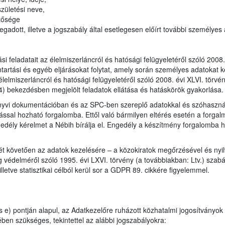
zületési neve,
tősége
gadott, illetve a jogszabály által esetlegesen előírt további személyes
tási feladatait az élelmiszerláncról és hatósági felügyeletéről szóló 200
ntartási és egyéb eljárásokat folytat, amely során személyes adatokat k
élelmiszerláncról és hatósági felügyeletéről szóló 2008. évi XLVI. törv
4) bekezdésben megjelölt feladatok ellátása és hatáskörök gyakorlása.
önyvi dokumentációban és az SPC-ben szereplő adatokkal és szóhaszná
ással hozható forgalomba. Ettől való bármilyen eltérés esetén a forgal
edély kérelmet a Nébih bírálja el. Engedély a készítmény forgalomba h
ét követően az adatok kezelésére – a közokiratok megőrzésével és nyil
 védelméről szóló 1995. évi LXVI. törvény (a továbbiakban: Ltv.) szabály
lletve statisztikai célból kerül sor a GDPR 89. cikkére figyelemmel.
 e) pontján alapul, az Adatkezelőre ruházott közhatalmi jogosítványok
ben szükséges, tekintettel az alábbi jogszabályokra: