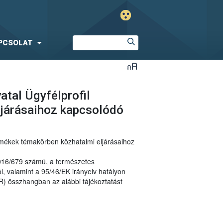
PCSOLAT
atal Ügyfélprofil
ljárásaihoz kapcsolódó
ermékek témakörben közhatalmi eljárásaihoz
2016/679 számú, a természetes
, valamint a 95/46/EK irányelv hatályon
R) összhangban az alábbi tájékoztatást