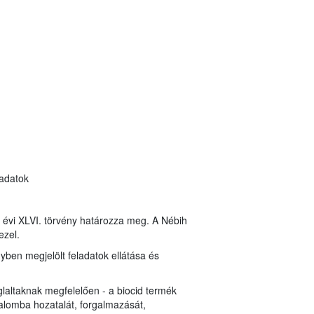
 adatok
8. évi XLVI. törvény határozza meg. A Nébih
ezel.
nyben megjelölt feladatok ellátása és
laltaknak megfelelően - a biocid termék
alomba hozatalát, forgalmazását,