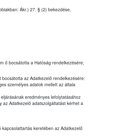
bbiakban: Ákr.) 27. § (2) bekezdése,
em ő bocsátotta a Hatóság rendelkezésére;
t bocsátotta az Adatkezelő rendelkezésére:
es személyes adatok mellett az általa
y eljárásának eredményes lefolytatásához
 az Adatkezelő adatszolgáltatást kérhet a
ő kapcsolattartás keretében az Adatkezelő