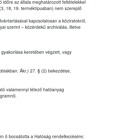
 időre az általa meghatározott feltételekkel
(3, 18, 19. terméktípusban) nem szereplő
vántartásával kapcsolatosan a köziratokról,
ai szerint – közérdekű archiválás, illetve
 gyakorlása keretében végzett, vagy
bbiakban: Ákr.) 27. § (2) bekezdése,
ató valamennyi létező hatóanyag
ogramról.
em ő bocsátotta a Hatóság rendelkezésére;