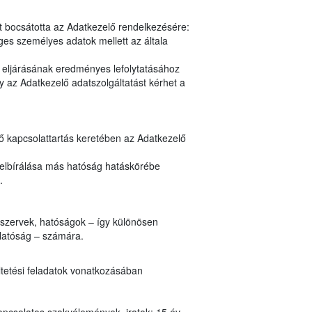
t bocsátotta az Adatkezelő rendelkezésére:
es személyes adatok mellett az általa
y eljárásának eredményes lefolytatásához
 az Adatkezelő adatszolgáltatást kérhet a
nő kapcsolattartás keretében az Adatkezelő
 elbírálása más hatóság hatáskörébe
n.
i szervek, hatóságok – így különösen
Hatóság – számára.
ltetési feladatok vonatkozásában