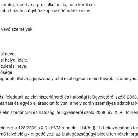
atalra, ideértve a profilalkotást is, nem kerül sor.
lomba hozatala ügyhöz kapcsolódó adatkezelés
t vevő személyek.
si neve,
i helye, ideje,
zületési neve,
tősége
gadott, illetve a jogszabály által esetlegesen előírt további személyes
tási feladatait az élelmiszerláncról és hatósági felügyeletéről szóló 200
ntartási és egyéb eljárásokat folytat, amely során személyes adatokat k
élelmiszerláncról és hatósági felügyeletéről szóló 2008. évi XLVI. törvé
elmére a 128/2009. (X.6.) FVM rendelet 114/A. § (1) bekezdésében fog
nő felvételéig - engedélyezi az állategészségügyi biocid termékek forg