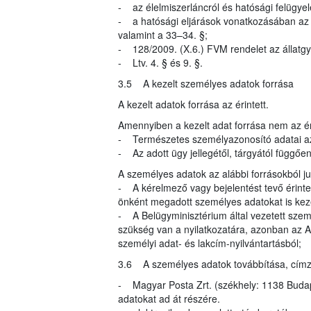
- az élelmiszerláncról és hatósági felügyel
- a hatósági eljárások vonatkozásában az ál
valamint a 33–34. §;
- 128/2009. (X.6.) FVM rendelet az állatgy
- Ltv. 4. § és 9. §.
3.5 A kezelt személyes adatok forrása
A kezelt adatok forrása az érintett.
Amennyiben a kezelt adat forrása nem az éri
- Természetes személyazonosító adatai az
- Az adott ügy jellegétől, tárgyától függő
A személyes adatok az alábbi forrásokból 
- A kérelmező vagy bejelentést tevő érinte
önként megadott személyes adatokat is kez
- A Belügyminisztérium által vezetett szem
szükség van a nyilatkozatára, azonban az A
személyi adat- és lakcím-nyilvántartásból;
3.6 A személyes adatok továbbítása, címzett
- Magyar Posta Zrt. (székhely: 1138 Budapes
adatokat ad át részére.