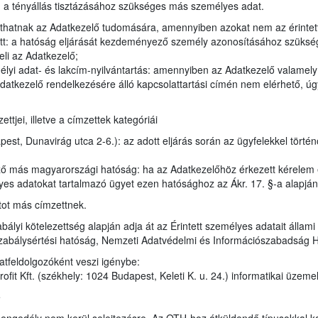
en a tényállás tisztázásához szükséges más személyes adat.
juthatnak az Adatkezelő tudomására, amennyiben azokat nem az érintet
tt: a hatóság eljárását kezdeményező személy azonosításához szükség
eli az Adatkezelő;
élyi adat- és lakcím-nyilvántartás: amennyiben az Adatkezelő valamel
datkezelő rendelkezésére álló kapcsolattartási címén nem elérhető, úgy
tjei, illetve a címzettek kategóriái
st, Dunavirág utca 2-6.): az adott eljárás során az ügyfelekkel törté
ző más magyarországi hatóság: ha az Adatkezelőhöz érkezett kérelem
lyes adatokat tartalmazó ügyet ezen hatósághoz az Ákr. 17. §-a alapjá
tot más címzettnek.
bályi kötelezettség alapján adja át az Érintett személyes adatait állam
zabálysértési hatóság, Nemzeti Adatvédelmi és Információszabadság 
atfeldolgozóként veszi igénybe:
it Kft. (székhely: 1024 Budapest, Keleti K. u. 24.) informatikai üzeme
e