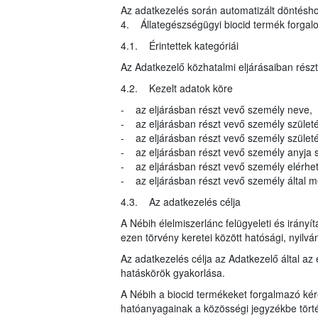
Az adatkezelés során automatizált döntéshoz
4. Állategészségügyi biocid termék forga
4.1. Érintettek kategóriái
Az Adatkezelő közhatalmi eljárásaiban rész
4.2. Kezelt adatok köre
- az eljárásban részt vevő személy neve,
- az eljárásban részt vevő személy születé
- az eljárásban részt vevő személy születés
- az eljárásban részt vevő személy anyja s
- az eljárásban részt vevő személy elérhe
- az eljárásban részt vevő személy által me
4.3. Az adatkezelés célja
A Nébih élelmiszerlánc felügyeleti és irányí
ezen törvény keretei között hatósági, nyilvá
Az adatkezelés célja az Adatkezelő által az 
hatáskörök gyakorlása.
A Nébih a biocid termékeket forgalmazó kér
hatóanyagainak a közösségi jegyzékbe törté