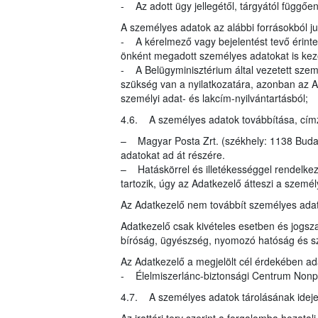
- Az adott ügy jellegétől, tárgyától függő
A személyes adatok az alábbi forrásokból 
- A kérelmező vagy bejelentést tevő érinte
önként megadott személyes adatokat is kez
- A Belügyminisztérium által vezetett szem
szükség van a nyilatkozatára, azonban az A
személyi adat- és lakcím-nyilvántartásból;
4.6. A személyes adatok továbbítása, címzet
– Magyar Posta Zrt. (székhely: 1138 Budape
adatokat ad át részére.
– Hatáskörrel és illetékességgel rendelke
tartozik, úgy az Adatkezelő átteszi a szemé
Az Adatkezelő nem továbbít személyes ada
Adatkezelő csak kivételes esetben és jogsza
bíróság, ügyészség, nyomozó hatóság és s
Az Adatkezelő a megjelölt cél érdekében ad
- Élelmiszerlánc-biztonsági Centrum Nonprof
4.7. A személyes adatok tárolásának idej