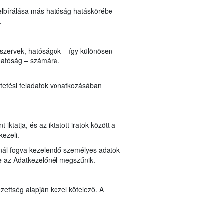
elbírálása más hatóság hatáskörébe
n.
i szervek, hatóságok – így különösen
Hatóság – számára.
ltetési feladatok vonatkozásában
ktatja, és az iktatott iratok között a
kezeli.
lynál fogva kezelendő személyes adatok
ése az Adatkezelőnél megszűnik.
zettség alapján kezel kötelező. A