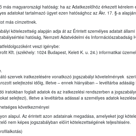
ző más magyarországi hatóság: ha az Adatkezelőhöz érkezett kérelem 
lyes adatokat tartalmazó ügyet ezen hatósághoz az Ákr. 17. §-a alapjá
tot más címzettnek.
bályi kötelezettség alapján adja át az Érintett személyes adatait állam
zabálysértési hatóság, Nemzeti Adatvédelmi és Információszabadság 
atfeldolgozóként veszi igénybe:
it Kft. (székhely: 1024 Budapest, Keleti K. u. 24.) informatikai üzeme
e.
átó szervek iratkezelésére vonatkozó jogszabályi követelmények szerint i
ozott selejtezési időig, illetve – ennek hiányában – levéltárba adásáig 
ndó iratokban foglalt adatok és az iratkezelési rendszerben a jogszabá
ratokat selejtezi), illetve a levéltárba adással a személyes adatok kezel
ehetséges következményei
on alapul. Az érintett azon adatainak megadása, amelyeket jogi kötele
lő nem képes jogszabályban előírt kötelezettségének teljesítésére.
ofilalkotás)