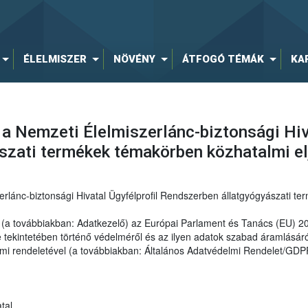
ÉLELMISZER
NÖVÉNY
ÁTFOGÓ TÉMÁK
KA
 a Nemzeti Élelmiszerlánc-biztonsági Hiv
szati termékek témakörben közhatalmi e
erlánc-biztonsági Hivatal Ügyfélprofil Rendszerben állatgyógyászati t
al (a továbbiakban: Adatkezelő) az Európai Parlament és Tanács (EU) 
ekintetében történő védelméről és az ilyen adatok szabad áramlásáról
elmi rendeletével (a továbbiakban: Általános Adatvédelmi Rendelet/GDP
tal