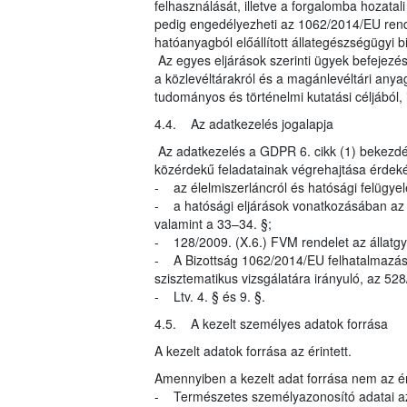
felhasználását, illetve a forgalomba hozatal
pedig engedélyezheti az 1062/2014/EU rende
hatóanyagból előállított állategészségügyi 
Az egyes eljárások szerinti ügyek befejezés
a közlevéltárakról és a magánlevéltári anyag
tudományos és történelmi kutatási céljából, i
4.4. Az adatkezelés jogalapja
Az adatkezelés a GDPR 6. cikk (1) bekezdés
közérdekű feladatainak végrehajtása érdeké
- az élelmiszerláncról és hatósági felügyel
- a hatósági eljárások vonatkozásában az ál
valamint a 33–34. §;
- 128/2009. (X.6.) FVM rendelet az állatgy
- A Bizottság 1062/2014/EU felhatalmazáso
szisztematikus vizsgálatára irányuló, az 5
- Ltv. 4. § és 9. §.
4.5. A kezelt személyes adatok forrása
A kezelt adatok forrása az érintett.
Amennyiben a kezelt adat forrása nem az éri
- Természetes személyazonosító adatai az