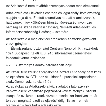
Az Adatkezelő nem továbbít személyes adatot más címzettnek.
Adatkezelő csak kivételes esetben és jogszabályi kötelezettség
alapján adja át az Érintett személyes adatait állami szervek,
hatóságok – így különösen bíróság, ügyészség, nyomozó
hatóság és szabálysértési hatóság, Nemzeti Adatvédelmi és
Információszabadság Hatóság – számára.
Az Adatkezelő a megjelölt cél érdekében adatfeldolgozóként
veszi igénybe:
- Élelmiszerlánc-biztonsági Centrum Nonprofit Kft. (székhely:
1024 Budapest, Keleti K. u. 24.) informatikai üzemeltetési
feladatok vonatkozásában
4.7. A személyes adatok tárolásának ideje
Az irattári terv szerint a forgalomba hozatali engedély nem kerül
selejtezésre. Az OTH-hoz átküldendő típusokkal kapcsolatos
szakvélemények, iratok: 15 év
Az adatokat az Adatkezelő a közfeladatot ellátó szervek
iratkezelésére vonatkozó jogszabályi követelmények szerint
iktatja, és az iktatott iratok között a mindenkor hatályos irattári
tervben meghatározott selejtezési időig, illetve – ennek
hiányában – levéltárba adásáig kezeli.