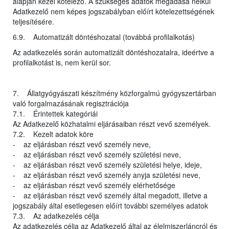
alapján kezel kötelező. A szükséges adatok megadása nélkül
Adatkezelő nem képes jogszabályban előírt kötelezettségének
teljesítésére.
6.9. Automatizált döntéshozatal (továbbá profilalkotás)
Az adatkezelés során automatizált döntéshozatalra, ideértve a
profilalkotást is, nem kerül sor.
7. Állatgyógyászati készítmény közforgalmú gyógyszertárban
való forgalmazásának regisztrációja
7.1. Érintettek kategóriái
Az Adatkezelő közhatalmi eljárásaiban részt vevő személyek.
7.2. Kezelt adatok köre
- az eljárásban részt vevő személy neve,
- az eljárásban részt vevő személy születési neve,
- az eljárásban részt vevő személy születési helye, ideje,
- az eljárásban részt vevő személy anyja születési neve,
- az eljárásban részt vevő személy elérhetősége
- az eljárásban részt vevő személy által megadott, illetve a
jogszabály által esetlegesen előírt további személyes adatok
7.3. Az adatkezelés célja
Az adatkezelés célja az Adatkezelő által az élelmiszerláncról és