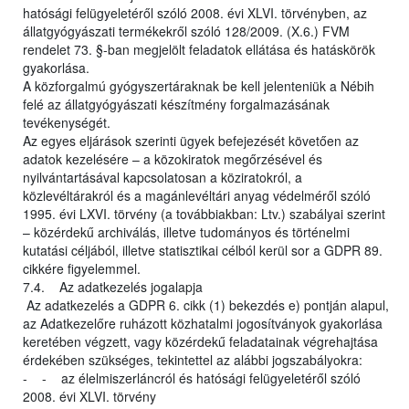
hatósági felügyeletéről szóló 2008. évi XLVI. törvényben, az
állatgyógyászati termékekről szóló 128/2009. (X.6.) FVM
rendelet 73. §-ban megjelölt feladatok ellátása és hatáskörök
gyakorlása.
A közforgalmú gyógyszertáraknak be kell jelenteniük a Nébih
felé az állatgyógyászati készítmény forgalmazásának
tevékenységét.
Az egyes eljárások szerinti ügyek befejezését követően az
adatok kezelésére – a közokiratok megőrzésével és
nyilvántartásával kapcsolatosan a köziratokról, a
közlevéltárakról és a magánlevéltári anyag védelméről szóló
1995. évi LXVI. törvény (a továbbiakban: Ltv.) szabályai szerint
– közérdekű archiválás, illetve tudományos és történelmi
kutatási céljából, illetve statisztikai célból kerül sor a GDPR 89.
cikkére figyelemmel.
7.4. Az adatkezelés jogalapja
Az adatkezelés a GDPR 6. cikk (1) bekezdés e) pontján alapul,
az Adatkezelőre ruházott közhatalmi jogosítványok gyakorlása
keretében végzett, vagy közérdekű feladatainak végrehajtása
érdekében szükséges, tekintettel az alábbi jogszabályokra:
- - az élelmiszerláncról és hatósági felügyeletéről szóló
2008. évi XLVI. törvény