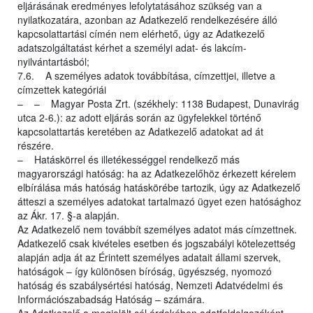
eljárásának eredményes lefolytatásához szükség van a
nyilatkozatára, azonban az Adatkezelő rendelkezésére álló
kapcsolattartási címén nem elérhető, úgy az Adatkezelő
adatszolgáltatást kérhet a személyi adat- és lakcím-
nyilvántartásból;
7.6. A személyes adatok továbbítása, címzettjei, illetve a
címzettek kategóriái
– – Magyar Posta Zrt. (székhely: 1138 Budapest, Dunavirág
utca 2-6.): az adott eljárás során az ügyfelekkel történő
kapcsolattartás keretében az Adatkezelő adatokat ad át
részére.
– Hatáskörrel és illetékességgel rendelkező más
magyarországi hatóság: ha az Adatkezelőhöz érkezett kérelem
elbírálása más hatóság hatáskörébe tartozik, úgy az Adatkezelő
átteszi a személyes adatokat tartalmazó ügyet ezen hatósághoz
az Ákr. 17. §-a alapján.
Az Adatkezelő nem továbbít személyes adatot más címzettnek.
Adatkezelő csak kivételes esetben és jogszabályi kötelezettség
alapján adja át az Érintett személyes adatait állami szervek,
hatóságok – így különösen bíróság, ügyészség, nyomozó
hatóság és szabálysértési hatóság, Nemzeti Adatvédelmi és
Információszabadság Hatóság – számára.