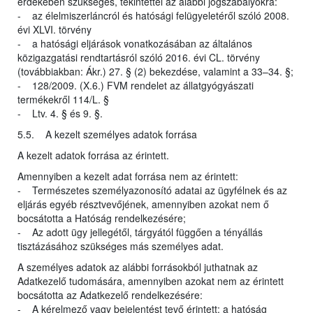
érdekében szükséges, tekintettel az alábbi jogszabályokra:
- az élelmiszerláncról és hatósági felügyeletéről szóló 2008.
évi XLVI. törvény
- a hatósági eljárások vonatkozásában az általános
közigazgatási rendtartásról szóló 2016. évi CL. törvény
(továbbiakban: Ákr.) 27. § (2) bekezdése, valamint a 33–34. §;
- 128/2009. (X.6.) FVM rendelet az állatgyógyászati
termékekről 114/L. §
- Ltv. 4. § és 9. §.
5.5. A kezelt személyes adatok forrása
A kezelt adatok forrása az érintett.
Amennyiben a kezelt adat forrása nem az érintett:
- Természetes személyazonosító adatai az ügyfélnek és az
eljárás egyéb résztvevőjének, amennyiben azokat nem ő
bocsátotta a Hatóság rendelkezésére;
- Az adott ügy jellegétől, tárgyától függően a tényállás
tisztázásához szükséges más személyes adat.
A személyes adatok az alábbi forrásokból juthatnak az
Adatkezelő tudomására, amennyiben azokat nem az érintett
bocsátotta az Adatkezelő rendelkezésére:
- A kérelmező vagy bejelentést tevő érintett: a hatóság