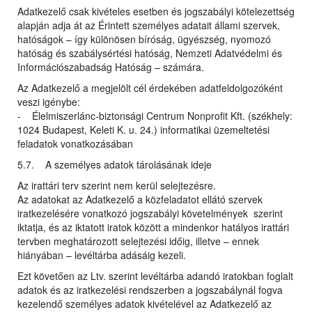
Adatkezelő csak kivételes esetben és jogszabályi kötelezettség
alapján adja át az Érintett személyes adatait állami szervek,
hatóságok – így különösen bíróság, ügyészség, nyomozó
hatóság és szabálysértési hatóság, Nemzeti Adatvédelmi és
Információszabadság Hatóság – számára.
Az Adatkezelő a megjelölt cél érdekében adatfeldolgozóként
veszi igénybe:
- Élelmiszerlánc-biztonsági Centrum Nonprofit Kft. (székhely:
1024 Budapest, Keleti K. u. 24.) informatikai üzemeltetési
feladatok vonatkozásában
5.7. A személyes adatok tárolásának ideje
Az irattári terv szerint nem kerül selejtezésre.
Az adatokat az Adatkezelő a közfeladatot ellátó szervek
iratkezelésére vonatkozó jogszabályi követelmények szerint
iktatja, és az iktatott iratok között a mindenkor hatályos irattári
tervben meghatározott selejtezési időig, illetve – ennek
hiányában – levéltárba adásáig kezeli.
Ezt követően az Ltv. szerint levéltárba adandó iratokban foglalt
adatok és az iratkezelési rendszerben a jogszabálynál fogva
kezelendő személyes adatok kivételével az Adatkezelő az