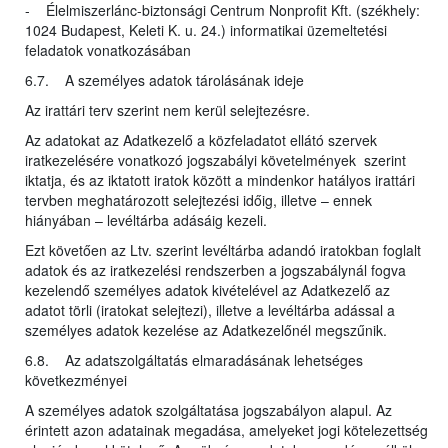
- Élelmiszerlánc-biztonsági Centrum Nonprofit Kft. (székhely:
1024 Budapest, Keleti K. u. 24.) informatikai üzemeltetési
feladatok vonatkozásában
6.7. A személyes adatok tárolásának ideje
Az irattári terv szerint nem kerül selejtezésre.
Az adatokat az Adatkezelő a közfeladatot ellátó szervek
iratkezelésére vonatkozó jogszabályi követelmények szerint
iktatja, és az iktatott iratok között a mindenkor hatályos irattári
tervben meghatározott selejtezési időig, illetve – ennek
hiányában – levéltárba adásáig kezeli.
Ezt követően az Ltv. szerint levéltárba adandó iratokban foglalt
adatok és az iratkezelési rendszerben a jogszabálynál fogva
kezelendő személyes adatok kivételével az Adatkezelő az
adatot törli (iratokat selejtezi), illetve a levéltárba adással a
személyes adatok kezelése az Adatkezelőnél megszűnik.
6.8. Az adatszolgáltatás elmaradásának lehetséges
következményei
A személyes adatok szolgáltatása jogszabályon alapul. Az
érintett azon adatainak megadása, amelyeket jogi kötelezettség