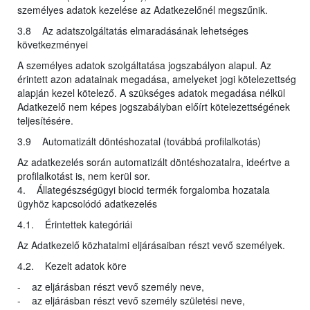
személyes adatok kezelése az Adatkezelőnél megszűnik.
3.8 Az adatszolgáltatás elmaradásának lehetséges
következményei
A személyes adatok szolgáltatása jogszabályon alapul. Az
érintett azon adatainak megadása, amelyeket jogi kötelezettség
alapján kezel kötelező. A szükséges adatok megadása nélkül
Adatkezelő nem képes jogszabályban előírt kötelezettségének
teljesítésére.
3.9 Automatizált döntéshozatal (továbbá profilalkotás)
Az adatkezelés során automatizált döntéshozatalra, ideértve a
profilalkotást is, nem kerül sor.
4. Állategészségügyi biocid termék forgalomba hozatala
ügyhöz kapcsolódó adatkezelés
4.1. Érintettek kategóriái
Az Adatkezelő közhatalmi eljárásaiban részt vevő személyek.
4.2. Kezelt adatok köre
- az eljárásban részt vevő személy neve,
- az eljárásban részt vevő személy születési neve,