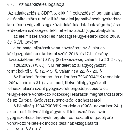
6.4. Az adatkezelés jogalapja
Az adatkezelés a GDPR 6. cikk (1) bekezdés e) pontján alapul,
az Adatkezelőre ruházott közhatalmi jogosítványok gyakorlása
keretében végzett, vagy közérdekű feladatainak végrehajtása
érdekében szükséges, tekintettel az alábbi jogszabályokra:
- az élelmiszerláncról és hatósági felügyeletéről szóló 2008.
évi XLVI. törvény
- a hatósági eljárások vonatkozásában az általános
közigazgatási rendtartásról szóló 2016. évi CL. törvény
(továbbiakban: Ákr.) 27. § (2) bekezdése, valamint a 33–34. §;
- 128/2009. (X. 6.) FVM rendelet az állatgyógyászati
termékekről 5. §, 12. -15. §, valamint a 22. § - 26. §
- Az Európai Parlament és a Tanács 726/2004/EK rendelete
(2004. március 31.) az emberi, illetve állatgyógyászati
felhasználásra szánt gyógyszerek engedélyezésére és
felügyeletére vonatkozó közösségi eljárások meghatározásáról
és az Európai Gyógyszerügynökség létrehozásáról
- A Bizottság 1234/2008/EK rendelete (2008. november 24. )
az emberi, illetve állatgyógyászati felhasználásra szánt
gyógyszerkészítmények forgalomba hozatali engedélyére
vonatkozó feltételek módosításainak vizsgálatáról
- Ltv. 4. § és 9. §.