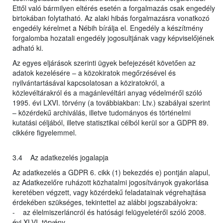
Ettől való bármilyen eltérés esetén a forgalmazás csak engedély
birtokában folytatható. Az alaki hibás forgalmazásra vonatkozó
engedély kérelmet a Nébih bírálja el. Engedély a készítmény
forgalomba hozatali engedély jogosultjának vagy képviselőjének
adható ki.
Az egyes eljárások szerinti ügyek befejezését követően az
adatok kezelésére – a közokiratok megőrzésével és
nyilvántartásával kapcsolatosan a köziratokról, a
közlevéltárakról és a magánlevéltári anyag védelméről szóló
1995. évi LXVI. törvény (a továbbiakban: Ltv.) szabályai szerint
– közérdekű archiválás, illetve tudományos és történelmi
kutatási céljából, illetve statisztikai célból kerül sor a GDPR 89.
cikkére figyelemmel.
3.4 Az adatkezelés jogalapja
Az adatkezelés a GDPR 6. cikk (1) bekezdés e) pontján alapul,
az Adatkezelőre ruházott közhatalmi jogosítványok gyakorlása
keretében végzett, vagy közérdekű feladatainak végrehajtása
érdekében szükséges, tekintettel az alábbi jogszabályokra:
- az élelmiszerláncról és hatósági felügyeletéről szóló 2008.
évi XLVI. törvény