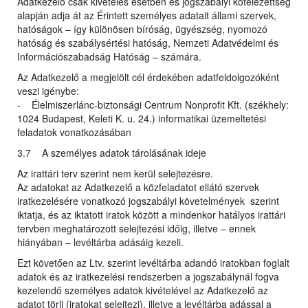
Adatkezelő csak kivételes esetben és jogszabályi kötelezettség
alapján adja át az Érintett személyes adatait állami szervek,
hatóságok – így különösen bíróság, ügyészség, nyomozó
hatóság és szabálysértési hatóság, Nemzeti Adatvédelmi és
Információszabadság Hatóság – számára.
Az Adatkezelő a megjelölt cél érdekében adatfeldolgozóként
veszi igénybe:
- Élelmiszerlánc-biztonsági Centrum Nonprofit Kft. (székhely:
1024 Budapest, Keleti K. u. 24.) informatikai üzemeltetési
feladatok vonatkozásában
3.7 A személyes adatok tárolásának ideje
Az irattári terv szerint nem kerül selejtezésre.
Az adatokat az Adatkezelő a közfeladatot ellátó szervek
iratkezelésére vonatkozó jogszabályi követelmények szerint
iktatja, és az iktatott iratok között a mindenkor hatályos irattári
tervben meghatározott selejtezési időig, illetve – ennek
hiányában – levéltárba adásáig kezeli.
Ezt követően az Ltv. szerint levéltárba adandó iratokban foglalt
adatok és az iratkezelési rendszerben a jogszabálynál fogva
kezelendő személyes adatok kivételével az Adatkezelő az
adatot törli (iratokat selejtezi), illetve a levéltárba adással a