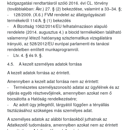
közigazgatási rendtartásról szóló 2016. évi CL. törvény
(továbbiakban: Ákr.) 27. § (2) bekezdése, valamint a 33–34. §;
- 128/2009. (X.6.) FVM rendelet az állatgyógyászati
termékekről 114/A. § (1) bekezdés
- A Bizottság 1062/2014/EU felhatalmazáson alapuló
rendelete (2014. augusztus 4.) a biocid termékekben található
valamennyi létező hatóanyag szisztematikus vizsgálatára
irányuló, az 528/2012/EU európai parlamenti és tanácsi
rendeletben említett munkaprogramról.
- Ltv. 4. § és 9. §.
4.5. A kezelt személyes adatok forrása
A kezelt adatok forrása az érintett.
Amennyiben a kezelt adat forrása nem az érintett:
- Természetes személyazonosító adatai az ügyfélnek és az
eljárás egyéb résztvevőjének, amennyiben azokat nem ő
bocsátotta a Hatóság rendelkezésére;
- Az adott ügy jellegétől, tárgyától függően a tényállás
tisztázásához szükséges más személyes adat.
A személyes adatok az alábbi forrásokból juthatnak az
Adatkezelő tudomására, amennyiben azokat nem az érintett