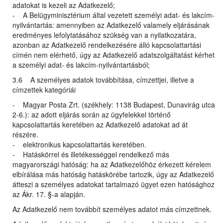
adatokat is kezeli az Adatkezelő;
- A Belügyminisztérium által vezetett személyi adat- és lakcím-
nyilvántartás: amennyiben az Adatkezelő valamely eljárásának
eredményes lefolytatásához szükség van a nyilatkozatára,
azonban az Adatkezelő rendelkezésére álló kapcsolattartási
címén nem elérhető, úgy az Adatkezelő adatszolgáltatást kérhet
a személyi adat- és lakcím-nyilvántartásból;
3.6 A személyes adatok továbbítása, címzettjei, illetve a
címzettek kategóriái
- Magyar Posta Zrt. (székhely: 1138 Budapest, Dunavirág utca
2-6.): az adott eljárás során az ügyfelekkel történő
kapcsolattartás keretében az Adatkezelő adatokat ad át
részére.
- elektronikus kapcsolattartás keretében.
- Hatáskörrel és illetékességgel rendelkező más
magyarországi hatóság: ha az Adatkezelőhöz érkezett kérelem
elbírálása más hatóság hatáskörébe tartozik, úgy az Adatkezelő
átteszi a személyes adatokat tartalmazó ügyet ezen hatósághoz
az Ákr. 17. §-a alapján.
Az Adatkezelő nem továbbít személyes adatot más címzettnek.