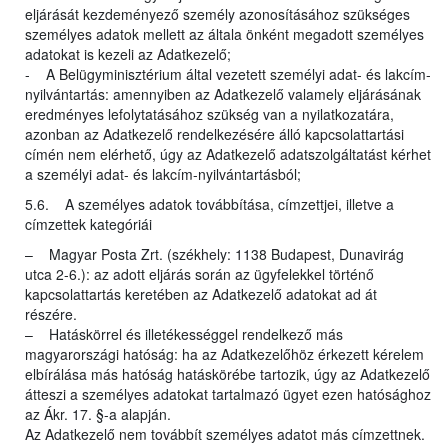
eljárását kezdeményező személy azonosításához szükséges
személyes adatok mellett az általa önként megadott személyes
adatokat is kezeli az Adatkezelő;
- A Belügyminisztérium által vezetett személyi adat- és lakcím-
nyilvántartás: amennyiben az Adatkezelő valamely eljárásának
eredményes lefolytatásához szükség van a nyilatkozatára,
azonban az Adatkezelő rendelkezésére álló kapcsolattartási
címén nem elérhető, úgy az Adatkezelő adatszolgáltatást kérhet
a személyi adat- és lakcím-nyilvántartásból;
5.6. A személyes adatok továbbítása, címzettjei, illetve a
címzettek kategóriái
– Magyar Posta Zrt. (székhely: 1138 Budapest, Dunavirág
utca 2-6.): az adott eljárás során az ügyfelekkel történő
kapcsolattartás keretében az Adatkezelő adatokat ad át
részére.
– Hatáskörrel és illetékességgel rendelkező más
magyarországi hatóság: ha az Adatkezelőhöz érkezett kérelem
elbírálása más hatóság hatáskörébe tartozik, úgy az Adatkezelő
átteszi a személyes adatokat tartalmazó ügyet ezen hatósághoz
az Ákr. 17. §-a alapján.
Az Adatkezelő nem továbbít személyes adatot más címzettnek.