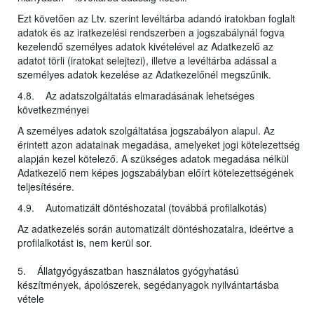
Ezt követően az Ltv. szerint levéltárba adandó iratokban foglalt
adatok és az iratkezelési rendszerben a jogszabálynál fogva
kezelendő személyes adatok kivételével az Adatkezelő az
adatot törli (iratokat selejtezi), illetve a levéltárba adással a
személyes adatok kezelése az Adatkezelőnél megszűnik.
4.8. Az adatszolgáltatás elmaradásának lehetséges
következményei
A személyes adatok szolgáltatása jogszabályon alapul. Az
érintett azon adatainak megadása, amelyeket jogi kötelezettség
alapján kezel kötelező. A szükséges adatok megadása nélkül
Adatkezelő nem képes jogszabályban előírt kötelezettségének
teljesítésére.
4.9. Automatizált döntéshozatal (továbbá profilalkotás)
Az adatkezelés során automatizált döntéshozatalra, ideértve a
profilalkotást is, nem kerül sor.
5. Állatgyógyászatban használatos gyógyhatású
készítmények, ápolószerek, segédanyagok nyilvántartásba
vétele