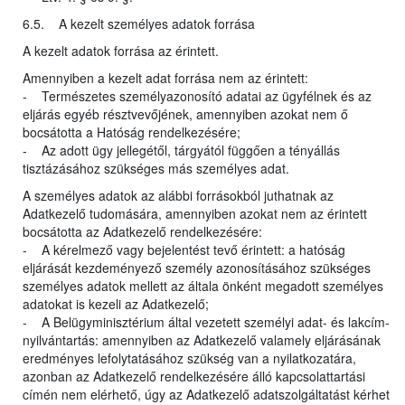
6.5. A kezelt személyes adatok forrása
A kezelt adatok forrása az érintett.
Amennyiben a kezelt adat forrása nem az érintett:
- Természetes személyazonosító adatai az ügyfélnek és az
eljárás egyéb résztvevőjének, amennyiben azokat nem ő
bocsátotta a Hatóság rendelkezésére;
- Az adott ügy jellegétől, tárgyától függően a tényállás
tisztázásához szükséges más személyes adat.
A személyes adatok az alábbi forrásokból juthatnak az
Adatkezelő tudomására, amennyiben azokat nem az érintett
bocsátotta az Adatkezelő rendelkezésére:
- A kérelmező vagy bejelentést tevő érintett: a hatóság
eljárását kezdeményező személy azonosításához szükséges
személyes adatok mellett az általa önként megadott személyes
adatokat is kezeli az Adatkezelő;
- A Belügyminisztérium által vezetett személyi adat- és lakcím-
nyilvántartás: amennyiben az Adatkezelő valamely eljárásának
eredményes lefolytatásához szükség van a nyilatkozatára,
azonban az Adatkezelő rendelkezésére álló kapcsolattartási
címén nem elérhető, úgy az Adatkezelő adatszolgáltatást kérhet