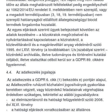
időre az általa meghatározott feltételekkel pedig engedélyezheti
az 1062/2014/EU rendelet II. mellékletében nem szereplő, vagy
a megadott terméktípusban (3, 18, 19. terméktípusban) nem
szereplő hatóanyagból előállított állategészségügyi biocid
termékek forgalomba hozatalát.
Az egyes eljárások szerinti ügyek befejezését követően az
adatok kezelésére – a közokiratok megőrzésével és
nyilvántartásával kapcsolatosan a köziratokról, a
közlevéltárakról és a magánlevéltári anyag védelméről szóló
1995. évi LXVI. törvény (a továbbiakban: Ltv.)szabályai szerint –
közérdekű archiválás, illetve tudományos és történelmi kutatási
céljából, illetve statisztikai célból kerül sor a GDPR 89. cikkére
figyelemmel.
4.4. Az adatkezelés jogalapja
Az adatkezelés a GDPR 6. cikk (1) bekezdés e) pontján alapul,
az Adatkezelőre ruházott közhatalmi jogosítványok gyakorlása
keretében végzett, vagy közérdekű feladatainak végrehajtása
érdekében szükséges, tekintettel az alábbi jogszabályokra:
- az élelmiszerláncról és hatósági felügyeletéről szóló 2008.
évi XLVI. törvény
- a hatósági eljárások vonatkozásában az általános