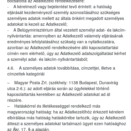
bocsátotta az Adatkezelő rendelkezésére:
- A kérelmező vagy bejelentést tevő érintett: a hatóság
eljárását kezdeményező személy azonosításához szükséges
személyes adatok mellett az általa önként megadott személyes
adatokat is kezeli az Adatkezelő;
- A Belügyminisztérium által vezetett személyi adat- és lakcím-
nyilvántartás: amennyiben az Adatkezelő valamely eljárásának
eredményes lefolytatásához szükség van a nyilatkozatára,
azonban az Adatkezelő rendelkezésére álló kapcsolattartási
címén nem elérhető, úgy az Adatkezelő adatszolgáltatást kérhet
a személyi adat- és lakcím-nyilvántartásból;
4.6. A személyes adatok továbbítása, címzettjei, illetve a
címzettek kategóriái
– Magyar Posta Zrt. (székhely: 1138 Budapest, Dunavirág
utca 2-6.): az adott eljárás során az ügyfelekkel történő
kapcsolattartás keretében az Adatkezelő adatokat ad át
részére.
– Hatáskörrel és illetékességgel rendelkező más
magyarországi hatóság: ha az Adatkezelőhöz érkezett kérelem
elbírálása más hatóság hatáskörébe tartozik, úgy az Adatkezelő
átteszi a személyes adatokat tartalmazó ügyet ezen hatósághoz
az Ákr. 17. §-a alapján.