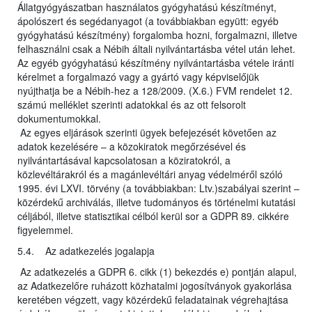
Állatgyógyászatban használatos gyógyhatású készítményt,
ápolószert és segédanyagot (a továbbiakban együtt: egyéb
gyógyhatású készítmény) forgalomba hozni, forgalmazni, illetve
felhasználni csak a Nébih általi nyilvántartásba vétel után lehet.
Az egyéb gyógyhatású készítmény nyilvántartásba vétele iránti
kérelmet a forgalmazó vagy a gyártó vagy képviselőjük
nyújthatja be a Nébih-hez a 128/2009. (X.6.) FVM rendelet 12.
számú melléklet szerinti adatokkal és az ott felsorolt
dokumentumokkal.
Az egyes eljárások szerinti ügyek befejezését követően az
adatok kezelésére – a közokiratok megőrzésével és
nyilvántartásával kapcsolatosan a köziratokról, a
közlevéltárakról és a magánlevéltári anyag védelméről szóló
1995. évi LXVI. törvény (a továbbiakban: Ltv.)szabályai szerint –
közérdekű archiválás, illetve tudományos és történelmi kutatási
céljából, illetve statisztikai célból kerül sor a GDPR 89. cikkére
figyelemmel.
5.4. Az adatkezelés jogalapja
Az adatkezelés a GDPR 6. cikk (1) bekezdés e) pontján alapul,
az Adatkezelőre ruházott közhatalmi jogosítványok gyakorlása
keretében végzett, vagy közérdekű feladatainak végrehajtása