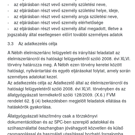
- az eljárásban részt vevő személy születési neve,
- az eljárásban részt vevő személy születési helye, ideje,
- az eljárásban részt vevő személy anyja születési neve,
- az eljárásban részt vevő személy elérhetősége
- az eljárásban részt vevő személy által megadott, illetve a
jogszabály által esetlegesen előírt további személyes adatok
3.3 Az adatkezelés célja
A Nébih élelmiszerlánc felügyeleti és irányítási feladatait az
élelmiszerláncról és hatósági felügyeletéről szóló 2008. évi XLVI.
törvény határozza meg. A Nébih ezen törvény keretei között
hatósági, nyilvántartási és egyéb eljárásokat folytat, amely során
személyes adatokat kezel.
Az adatkezelés célja az Adatkezelő által az élelmiszerláncról és
hatósági felügyeletéről szóló 2008. évi XLVI. törvényben és az
állatgyógyászati termékekről szóló 128/2009. (X.6.) FVM
rendelet 62. § (4) bekezdésben megjelölt feladatok ellátása és
hatáskörök gyakorlása.
Állatgyógyászati készítmény csak a törzskönyvi
dokumentációban és az SPC-ben szereplő adatokkal és
szóhasználattal összhangban jóváhagyott közvetlen és külső
csomagolással és használati utasítással hozható forgalomba.