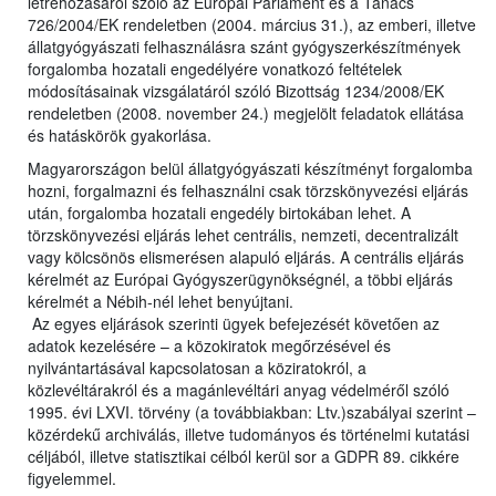
létrehozásáról szóló az Európai Parlament és a Tanács
726/2004/EK rendeletben (2004. március 31.), az emberi, illetve
állatgyógyászati felhasználásra szánt gyógyszerkészítmények
forgalomba hozatali engedélyére vonatkozó feltételek
módosításainak vizsgálatáról szóló Bizottság 1234/2008/EK
rendeletben (2008. november 24.) megjelölt feladatok ellátása
és hatáskörök gyakorlása.
Magyarországon belül állatgyógyászati készítményt forgalomba
hozni, forgalmazni és felhasználni csak törzskönyvezési eljárás
után, forgalomba hozatali engedély birtokában lehet. A
törzskönyvezési eljárás lehet centrális, nemzeti, decentralizált
vagy kölcsönös elismerésen alapuló eljárás. A centrális eljárás
kérelmét az Európai Gyógyszerügynökségnél, a többi eljárás
kérelmét a Nébih-nél lehet benyújtani.
Az egyes eljárások szerinti ügyek befejezését követően az
adatok kezelésére – a közokiratok megőrzésével és
nyilvántartásával kapcsolatosan a köziratokról, a
közlevéltárakról és a magánlevéltári anyag védelméről szóló
1995. évi LXVI. törvény (a továbbiakban: Ltv.)szabályai szerint –
közérdekű archiválás, illetve tudományos és történelmi kutatási
céljából, illetve statisztikai célból kerül sor a GDPR 89. cikkére
figyelemmel.