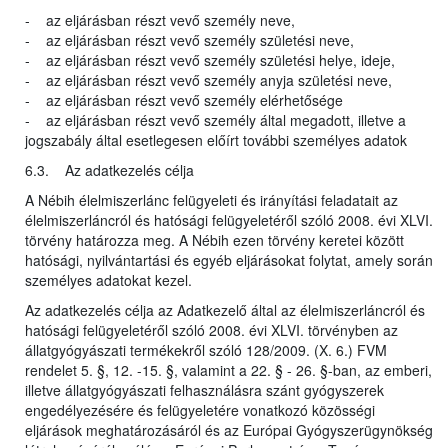
- az eljárásban részt vevő személy neve,
- az eljárásban részt vevő személy születési neve,
- az eljárásban részt vevő személy születési helye, ideje,
- az eljárásban részt vevő személy anyja születési neve,
- az eljárásban részt vevő személy elérhetősége
- az eljárásban részt vevő személy által megadott, illetve a
jogszabály által esetlegesen előírt további személyes adatok
6.3. Az adatkezelés célja
A Nébih élelmiszerlánc felügyeleti és irányítási feladatait az
élelmiszerláncról és hatósági felügyeletéről szóló 2008. évi XLVI.
törvény határozza meg. A Nébih ezen törvény keretei között
hatósági, nyilvántartási és egyéb eljárásokat folytat, amely során
személyes adatokat kezel.
Az adatkezelés célja az Adatkezelő által az élelmiszerláncról és
hatósági felügyeletéről szóló 2008. évi XLVI. törvényben az
állatgyógyászati termékekről szóló 128/2009. (X. 6.) FVM
rendelet 5. §, 12. -15. §, valamint a 22. § - 26. §-ban, az emberi,
illetve állatgyógyászati felhasználásra szánt gyógyszerek
engedélyezésére és felügyeletére vonatkozó közösségi
eljárások meghatározásáról és az Európai Gyógyszerügynökség