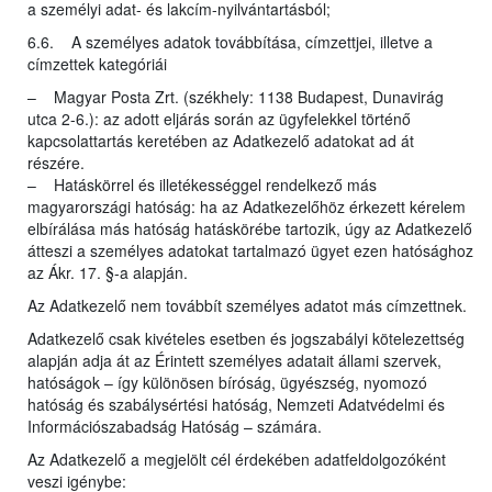
a személyi adat- és lakcím-nyilvántartásból;
6.6. A személyes adatok továbbítása, címzettjei, illetve a
címzettek kategóriái
– Magyar Posta Zrt. (székhely: 1138 Budapest, Dunavirág
utca 2-6.): az adott eljárás során az ügyfelekkel történő
kapcsolattartás keretében az Adatkezelő adatokat ad át
részére.
– Hatáskörrel és illetékességgel rendelkező más
magyarországi hatóság: ha az Adatkezelőhöz érkezett kérelem
elbírálása más hatóság hatáskörébe tartozik, úgy az Adatkezelő
átteszi a személyes adatokat tartalmazó ügyet ezen hatósághoz
az Ákr. 17. §-a alapján.
Az Adatkezelő nem továbbít személyes adatot más címzettnek.
Adatkezelő csak kivételes esetben és jogszabályi kötelezettség
alapján adja át az Érintett személyes adatait állami szervek,
hatóságok – így különösen bíróság, ügyészség, nyomozó
hatóság és szabálysértési hatóság, Nemzeti Adatvédelmi és
Információszabadság Hatóság – számára.
Az Adatkezelő a megjelölt cél érdekében adatfeldolgozóként
veszi igénybe: