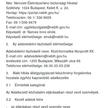
Név: Nemzeti Élelmiszerlánc-biztonsági Hivatal
Székhely: 1024 Budapest, Keleti K. u. 24.
Honlap: https://portal.nebih.gov.hu/
Telefonszám: 06-1/ 336-9009
Fax: 06-1/336-9479
E-mail cím: ugyfelszolgalat@nebih.gov.hu
Képviselő: dr. Nemes Imre elnök
Képviselő elérhetősége: elnok@nebih.hu
2. Az adatvédelmi tisztviselő elérhetősége
Adatvédelmi tisztviselő neve: Közinformatika Nonprofit Kft.
E-mail cím: adatvedelem@nebih.gov.hu
levelezési cím: 1205 Budapest, Mikszáth utca 69.
Telefonos elérhetősége: 06-30-33-03-236
3. Alaki hibás állatgyógyászati készítmény forgalomba
hozatala ügyhöz kapcsolódó adatkezelés
3.1 Érintettek kategóriái
Az Adatkezelő közhatalmi eljárásaiban részt vevő személyek.
3.2 Kezelt adatok köre
- az eljárásban részt vevő személy neve,