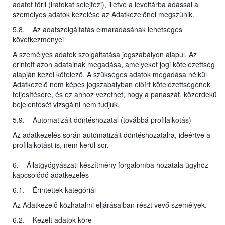
adatot törli (iratokat selejtezi), illetve a levéltárba adással a
személyes adatok kezelése az Adatkezelőnél megszűnik.
5.8. Az adatszolgáltatás elmaradásának lehetséges
következményei
A személyes adatok szolgáltatása jogszabályon alapul. Az
érintett azon adatainak megadása, amelyeket jogi kötelezettség
alapján kezel kötelező. A szükséges adatok megadása nélkül
Adatkezelő nem képes jogszabályban előírt kötelezettségének
teljesítésére, és ez ahhoz vezethet, hogy a panaszát, közérdekű
bejelentését vizsgálni nem tudjuk.
5.9. Automatizált döntéshozatal (továbbá profilalkotás)
Az adatkezelés során automatizált döntéshozatalra, ideértve a
profilalkotást is, nem kerül sor.
6. Állatgyógyászati készítmény forgalomba hozatala ügyhöz
kapcsolódó adatkezelés
6.1. Érintettek kategóriái
Az Adatkezelő közhatalmi eljárásaiban részt vevő személyek.
6.2. Kezelt adatok köre