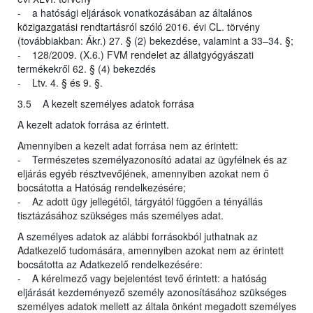
- a hatósági eljárások vonatkozásában az általános
közigazgatási rendtartásról szóló 2016. évi CL. törvény
(továbbiakban: Ákr.) 27. § (2) bekezdése, valamint a 33–34. §;
- 128/2009. (X.6.) FVM rendelet az állatgyógyászati
termékekről 62. § (4) bekezdés
- Ltv. 4. § és 9. §.
3.5 A kezelt személyes adatok forrása
A kezelt adatok forrása az érintett.
Amennyiben a kezelt adat forrása nem az érintett:
- Természetes személyazonosító adatai az ügyfélnek és az
eljárás egyéb résztvevőjének, amennyiben azokat nem ő
bocsátotta a Hatóság rendelkezésére;
- Az adott ügy jellegétől, tárgyától függően a tényállás
tisztázásához szükséges más személyes adat.
A személyes adatok az alábbi forrásokból juthatnak az
Adatkezelő tudomására, amennyiben azokat nem az érintett
bocsátotta az Adatkezelő rendelkezésére:
- A kérelmező vagy bejelentést tevő érintett: a hatóság
eljárását kezdeményező személy azonosításához szükséges
személyes adatok mellett az általa önként megadott személyes