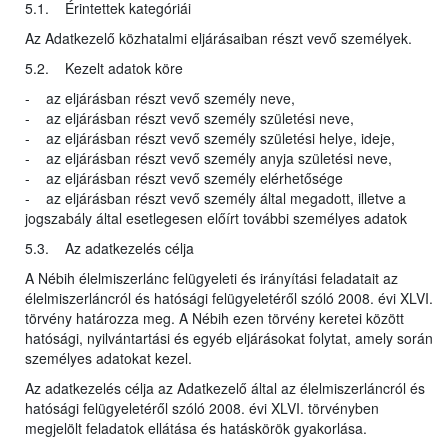
5.1. Érintettek kategóriái
Az Adatkezelő közhatalmi eljárásaiban részt vevő személyek.
5.2. Kezelt adatok köre
- az eljárásban részt vevő személy neve,
- az eljárásban részt vevő személy születési neve,
- az eljárásban részt vevő személy születési helye, ideje,
- az eljárásban részt vevő személy anyja születési neve,
- az eljárásban részt vevő személy elérhetősége
- az eljárásban részt vevő személy által megadott, illetve a
jogszabály által esetlegesen előírt további személyes adatok
5.3. Az adatkezelés célja
A Nébih élelmiszerlánc felügyeleti és irányítási feladatait az
élelmiszerláncról és hatósági felügyeletéről szóló 2008. évi XLVI.
törvény határozza meg. A Nébih ezen törvény keretei között
hatósági, nyilvántartási és egyéb eljárásokat folytat, amely során
személyes adatokat kezel.
Az adatkezelés célja az Adatkezelő által az élelmiszerláncról és
hatósági felügyeletéről szóló 2008. évi XLVI. törvényben
megjelölt feladatok ellátása és hatáskörök gyakorlása.