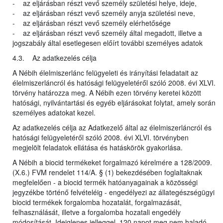
- az eljárásban részt vevő személy születési helye, ideje,
- az eljárásban részt vevő személy anyja születési neve,
- az eljárásban részt vevő személy elérhetősége
- az eljárásban részt vevő személy által megadott, illetve a
jogszabály által esetlegesen előírt további személyes adatok
4.3. Az adatkezelés célja
A Nébih élelmiszerlánc felügyeleti és irányítási feladatait az
élelmiszerláncról és hatósági felügyeletéről szóló 2008. évi XLVI.
törvény határozza meg. A Nébih ezen törvény keretei között
hatósági, nyilvántartási és egyéb eljárásokat folytat, amely során
személyes adatokat kezel.
Az adatkezelés célja az Adatkezelő által az élelmiszerláncról és
hatósági felügyeletéről szóló 2008. évi XLVI. törvényben
megjelölt feladatok ellátása és hatáskörök gyakorlása.
A Nébih a biocid termékeket forgalmazó kérelmére a 128/2009.
(X.6.) FVM rendelet 114/A. § (1) bekezdésében foglaltaknak
megfelelően - a biocid termék hatóanyagainak a közösségi
jegyzékbe történő felvételéig - engedélyezi az állategészségügyi
biocid termékek forgalomba hozatalát, forgalmazását,
felhasználását, illetve a forgalomba hozatali engedély
módosítását. Ideiglenes jelleggel, 120 napot meg nem haladó