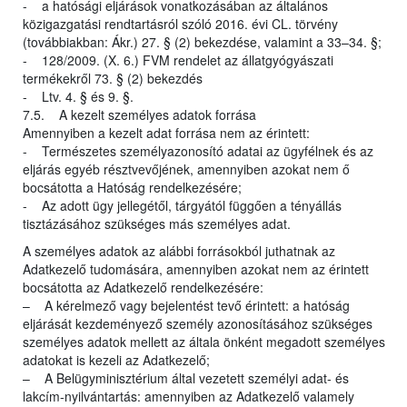
- a hatósági eljárások vonatkozásában az általános
közigazgatási rendtartásról szóló 2016. évi CL. törvény
(továbbiakban: Ákr.) 27. § (2) bekezdése, valamint a 33–34. §;
- 128/2009. (X. 6.) FVM rendelet az állatgyógyászati
termékekről 73. § (2) bekezdés
- Ltv. 4. § és 9. §.
7.5. A kezelt személyes adatok forrása
Amennyiben a kezelt adat forrása nem az érintett:
- Természetes személyazonosító adatai az ügyfélnek és az
eljárás egyéb résztvevőjének, amennyiben azokat nem ő
bocsátotta a Hatóság rendelkezésére;
- Az adott ügy jellegétől, tárgyától függően a tényállás
tisztázásához szükséges más személyes adat.
A személyes adatok az alábbi forrásokból juthatnak az
Adatkezelő tudomására, amennyiben azokat nem az érintett
bocsátotta az Adatkezelő rendelkezésére:
– A kérelmező vagy bejelentést tevő érintett: a hatóság
eljárását kezdeményező személy azonosításához szükséges
személyes adatok mellett az általa önként megadott személyes
adatokat is kezeli az Adatkezelő;
– A Belügyminisztérium által vezetett személyi adat- és
lakcím-nyilvántartás: amennyiben az Adatkezelő valamely